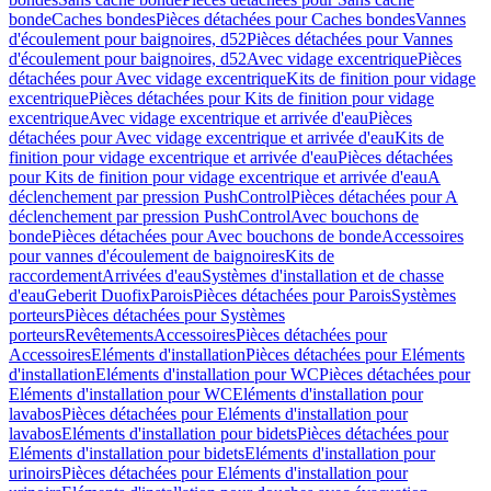
bonde
Caches bondes
Pièces détachées pour Caches bondes
Vannes
d'écoulement pour baignoires, d52
Pièces détachées pour Vannes
d'écoulement pour baignoires, d52
Avec vidage excentrique
Pièces
détachées pour Avec vidage excentrique
Kits de finition pour vidage
excentrique
Pièces détachées pour Kits de finition pour vidage
excentrique
Avec vidage excentrique et arrivée d'eau
Pièces
détachées pour Avec vidage excentrique et arrivée d'eau
Kits de
finition pour vidage excentrique et arrivée d'eau
Pièces détachées
pour Kits de finition pour vidage excentrique et arrivée d'eau
A
déclenchement par pression PushControl
Pièces détachées pour A
déclenchement par pression PushControl
Avec bouchons de
bonde
Pièces détachées pour Avec bouchons de bonde
Accessoires
pour vannes d'écoulement de baignoires
Kits de
raccordement
Arrivées d'eau
Systèmes d'installation et de chasse
d'eau
Geberit Duofix
Parois
Pièces détachées pour Parois
Systèmes
porteurs
Pièces détachées pour Systèmes
porteurs
Revêtements
Accessoires
Pièces détachées pour
Accessoires
Eléments d'installation
Pièces détachées pour Eléments
d'installation
Eléments d'installation pour WC
Pièces détachées pour
Eléments d'installation pour WC
Eléments d'installation pour
lavabos
Pièces détachées pour Eléments d'installation pour
lavabos
Eléments d'installation pour bidets
Pièces détachées pour
Eléments d'installation pour bidets
Eléments d'installation pour
urinoirs
Pièces détachées pour Eléments d'installation pour