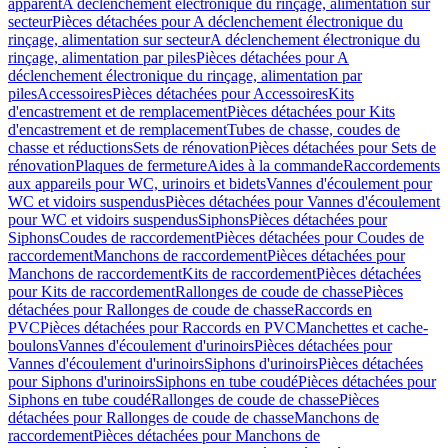
apparent
A déclenchement électronique du rinçage, alimentation sur
secteur
Pièces détachées pour A déclenchement électronique du
rinçage, alimentation sur secteur
A déclenchement électronique du
rinçage, alimentation par piles
Pièces détachées pour A
déclenchement électronique du rinçage, alimentation par
piles
Accessoires
Pièces détachées pour Accessoires
Kits
d'encastrement et de remplacement
Pièces détachées pour Kits
d'encastrement et de remplacement
Tubes de chasse, coudes de
chasse et réductions
Sets de rénovation
Pièces détachées pour Sets de
rénovation
Plaques de fermeture
Aides à la commande
Raccordements
aux appareils pour WC, urinoirs et bidets
Vannes d'écoulement pour
WC et vidoirs suspendus
Pièces détachées pour Vannes d'écoulement
pour WC et vidoirs suspendus
Siphons
Pièces détachées pour
Siphons
Coudes de raccordement
Pièces détachées pour Coudes de
raccordement
Manchons de raccordement
Pièces détachées pour
Manchons de raccordement
Kits de raccordement
Pièces détachées
pour Kits de raccordement
Rallonges de coude de chasse
Pièces
détachées pour Rallonges de coude de chasse
Raccords en
PVC
Pièces détachées pour Raccords en PVC
Manchettes et cache-
boulons
Vannes d'écoulement d'urinoirs
Pièces détachées pour
Vannes d'écoulement d'urinoirs
Siphons d'urinoirs
Pièces détachées
pour Siphons d'urinoirs
Siphons en tube coudé
Pièces détachées pour
Siphons en tube coudé
Rallonges de coude de chasse
Pièces
détachées pour Rallonges de coude de chasse
Manchons de
raccordement
Pièces détachées pour Manchons de