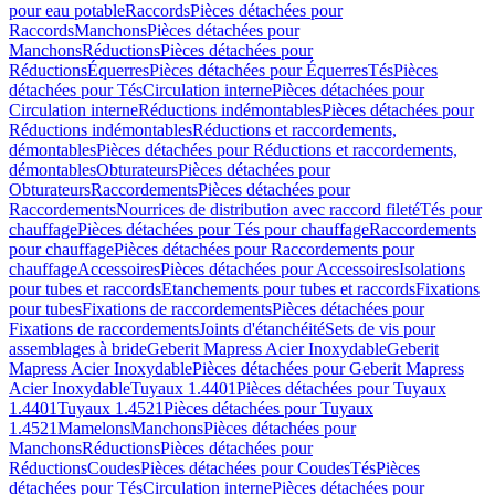
pour eau potable
Raccords
Pièces détachées pour
Raccords
Manchons
Pièces détachées pour
Manchons
Réductions
Pièces détachées pour
Réductions
Équerres
Pièces détachées pour Équerres
Tés
Pièces
détachées pour Tés
Circulation interne
Pièces détachées pour
Circulation interne
Réductions indémontables
Pièces détachées pour
Réductions indémontables
Réductions et raccordements,
démontables
Pièces détachées pour Réductions et raccordements,
démontables
Obturateurs
Pièces détachées pour
Obturateurs
Raccordements
Pièces détachées pour
Raccordements
Nourrices de distribution avec raccord fileté
Tés pour
chauffage
Pièces détachées pour Tés pour chauffage
Raccordements
pour chauffage
Pièces détachées pour Raccordements pour
chauffage
Accessoires
Pièces détachées pour Accessoires
Isolations
pour tubes et raccords
Etanchements pour tubes et raccords
Fixations
pour tubes
Fixations de raccordements
Pièces détachées pour
Fixations de raccordements
Joints d'étanchéité
Sets de vis pour
assemblages à bride
Geberit Mapress Acier Inoxydable
Geberit
Mapress Acier Inoxydable
Pièces détachées pour Geberit Mapress
Acier Inoxydable
Tuyaux 1.4401
Pièces détachées pour Tuyaux
1.4401
Tuyaux 1.4521
Pièces détachées pour Tuyaux
1.4521
Mamelons
Manchons
Pièces détachées pour
Manchons
Réductions
Pièces détachées pour
Réductions
Coudes
Pièces détachées pour Coudes
Tés
Pièces
détachées pour Tés
Circulation interne
Pièces détachées pour