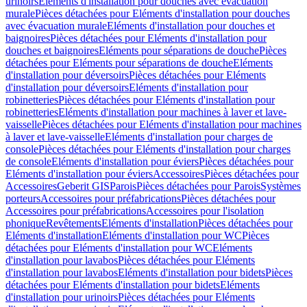
urinoirs
Eléments d'installation pour douches avec évacuation
murale
Pièces détachées pour Eléments d'installation pour douches
avec évacuation murale
Eléments d'installation pour douches et
baignoires
Pièces détachées pour Eléments d'installation pour
douches et baignoires
Eléments pour séparations de douche
Pièces
détachées pour Eléments pour séparations de douche
Eléments
d'installation pour déversoirs
Pièces détachées pour Eléments
d'installation pour déversoirs
Eléments d'installation pour
robinetteries
Pièces détachées pour Eléments d'installation pour
robinetteries
Eléments d'installation pour machines à laver et lave-
vaisselle
Pièces détachées pour Eléments d'installation pour machines
à laver et lave-vaisselle
Eléments d'installation pour charges de
console
Pièces détachées pour Eléments d'installation pour charges
de console
Eléments d'installation pour éviers
Pièces détachées pour
Eléments d'installation pour éviers
Accessoires
Pièces détachées pour
Accessoires
Geberit GIS
Parois
Pièces détachées pour Parois
Systèmes
porteurs
Accessoires pour préfabrications
Pièces détachées pour
Accessoires pour préfabrications
Accessoires pour l'isolation
phonique
Revêtements
Eléments d'installation
Pièces détachées pour
Eléments d'installation
Eléments d'installation pour WC
Pièces
détachées pour Eléments d'installation pour WC
Eléments
d'installation pour lavabos
Pièces détachées pour Eléments
d'installation pour lavabos
Eléments d'installation pour bidets
Pièces
détachées pour Eléments d'installation pour bidets
Eléments
d'installation pour urinoirs
Pièces détachées pour Eléments