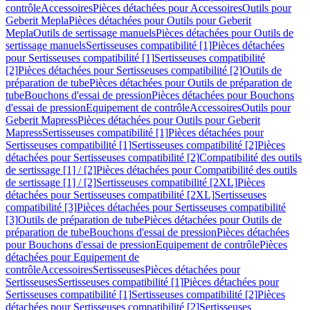
contrôle
Accessoires
Pièces détachées pour Accessoires
Outils pour
Geberit Mepla
Pièces détachées pour Outils pour Geberit
Mepla
Outils de sertissage manuels
Pièces détachées pour Outils de
sertissage manuels
Sertisseuses compatibilité [1]
Pièces détachées
pour Sertisseuses compatibilité [1]
Sertisseuses compatibilité
[2]
Pièces détachées pour Sertisseuses compatibilité [2]
Outils de
préparation de tube
Pièces détachées pour Outils de préparation de
tube
Bouchons d'essai de pression
Pièces détachées pour Bouchons
d'essai de pression
Equipement de contrôle
Accessoires
Outils pour
Geberit Mapress
Pièces détachées pour Outils pour Geberit
Mapress
Sertisseuses compatibilité [1]
Pièces détachées pour
Sertisseuses compatibilité [1]
Sertisseuses compatibilité [2]
Pièces
détachées pour Sertisseuses compatibilité [2]
Compatibilité des outils
de sertissage [1] / [2]
Pièces détachées pour Compatibilité des outils
de sertissage [1] / [2]
Sertisseuses compatibilité [2XL]
Pièces
détachées pour Sertisseuses compatibilité [2XL]
Sertisseuses
compatibilité [3]
Pièces détachées pour Sertisseuses compatibilité
[3]
Outils de préparation de tube
Pièces détachées pour Outils de
préparation de tube
Bouchons d'essai de pression
Pièces détachées
pour Bouchons d'essai de pression
Equipement de contrôle
Pièces
détachées pour Equipement de
contrôle
Accessoires
Sertisseuses
Pièces détachées pour
Sertisseuses
Sertisseuses compatibilité [1]
Pièces détachées pour
Sertisseuses compatibilité [1]
Sertisseuses compatibilité [2]
Pièces
détachées pour Sertisseuses compatibilité [2]
Sertisseuses