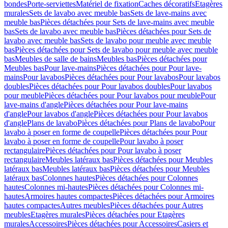
bondes
Porte-serviettes
Matériel de fixation
Caches décoratifs
Etagères
murales
Sets de lavabo avec meuble bas
Sets de lave-mains avec
meuble bas
Pièces détachées pour Sets de lave-mains avec meuble
bas
Sets de lavabo avec meuble bas
Pièces détachées pour Sets de
lavabo avec meuble bas
Sets de lavabo pour meuble avec meuble
bas
Pièces détachées pour Sets de lavabo pour meuble avec meuble
bas
Meubles de salle de bains
Meubles bas
Pièces détachées pour
Meubles bas
Pour lave-mains
Pièces détachées pour Pour lave-
mains
Pour lavabos
Pièces détachées pour Pour lavabos
Pour lavabos
doubles
Pièces détachées pour Pour lavabos doubles
Pour lavabos
pour meuble
Pièces détachées pour Pour lavabos pour meuble
Pour
lave-mains d'angle
Pièces détachées pour Pour lave-mains
d'angle
Pour lavabos d'angle
Pièces détachées pour Pour lavabos
d'angle
Plans de lavabo
Pièces détachées pour Plans de lavabo
Pour
lavabo à poser en forme de coupelle
Pièces détachées pour Pour
lavabo à poser en forme de coupelle
Pour lavabo à poser
rectangulaire
Pièces détachées pour Pour lavabo à poser
rectangulaire
Meubles latéraux bas
Pièces détachées pour Meubles
latéraux bas
Meubles latéraux bas
Pièces détachées pour Meubles
latéraux bas
Colonnes hautes
Pièces détachées pour Colonnes
hautes
Colonnes mi-hautes
Pièces détachées pour Colonnes mi-
hautes
Armoires hautes compactes
Pièces détachées pour Armoires
hautes compactes
Autres meubles
Pièces détachées pour Autres
meubles
Etagères murales
Pièces détachées pour Etagères
murales
Accessoires
Pièces détachées pour Accessoires
Casiers et