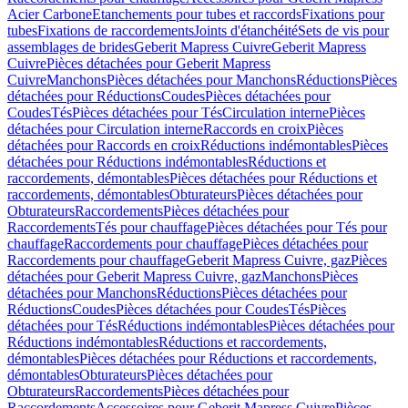
Acier Carbone
Etanchements pour tubes et raccords
Fixations pour
tubes
Fixations de raccordements
Joints d'étanchéité
Sets de vis pour
assemblages de brides
Geberit Mapress Cuivre
Geberit Mapress
Cuivre
Pièces détachées pour Geberit Mapress
Cuivre
Manchons
Pièces détachées pour Manchons
Réductions
Pièces
détachées pour Réductions
Coudes
Pièces détachées pour
Coudes
Tés
Pièces détachées pour Tés
Circulation interne
Pièces
détachées pour Circulation interne
Raccords en croix
Pièces
détachées pour Raccords en croix
Réductions indémontables
Pièces
détachées pour Réductions indémontables
Réductions et
raccordements, démontables
Pièces détachées pour Réductions et
raccordements, démontables
Obturateurs
Pièces détachées pour
Obturateurs
Raccordements
Pièces détachées pour
Raccordements
Tés pour chauffage
Pièces détachées pour Tés pour
chauffage
Raccordements pour chauffage
Pièces détachées pour
Raccordements pour chauffage
Geberit Mapress Cuivre, gaz
Pièces
détachées pour Geberit Mapress Cuivre, gaz
Manchons
Pièces
détachées pour Manchons
Réductions
Pièces détachées pour
Réductions
Coudes
Pièces détachées pour Coudes
Tés
Pièces
détachées pour Tés
Réductions indémontables
Pièces détachées pour
Réductions indémontables
Réductions et raccordements,
démontables
Pièces détachées pour Réductions et raccordements,
démontables
Obturateurs
Pièces détachées pour
Obturateurs
Raccordements
Pièces détachées pour
Raccordements
Accessoires pour Geberit Mapress Cuivre
Pièces