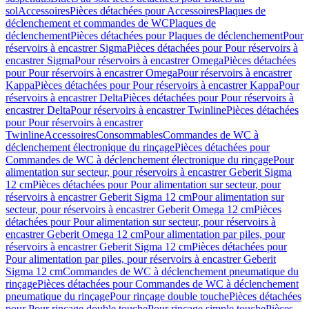
sol
Accessoires
Pièces détachées pour Accessoires
Plaques de
déclenchement et commandes de WC
Plaques de
déclenchement
Pièces détachées pour Plaques de déclenchement
Pour
réservoirs à encastrer Sigma
Pièces détachées pour Pour réservoirs à
encastrer Sigma
Pour réservoirs à encastrer Omega
Pièces détachées
pour Pour réservoirs à encastrer Omega
Pour réservoirs à encastrer
Kappa
Pièces détachées pour Pour réservoirs à encastrer Kappa
Pour
réservoirs à encastrer Delta
Pièces détachées pour Pour réservoirs à
encastrer Delta
Pour réservoirs à encastrer Twinline
Pièces détachées
pour Pour réservoirs à encastrer
Twinline
Accessoires
Consommables
Commandes de WC à
déclenchement électronique du rinçage
Pièces détachées pour
Commandes de WC à déclenchement électronique du rinçage
Pour
alimentation sur secteur, pour réservoirs à encastrer Geberit Sigma
12 cm
Pièces détachées pour Pour alimentation sur secteur, pour
réservoirs à encastrer Geberit Sigma 12 cm
Pour alimentation sur
secteur, pour réservoirs à encastrer Geberit Omega 12 cm
Pièces
détachées pour Pour alimentation sur secteur, pour réservoirs à
encastrer Geberit Omega 12 cm
Pour alimentation par piles, pour
réservoirs à encastrer Geberit Sigma 12 cm
Pièces détachées pour
Pour alimentation par piles, pour réservoirs à encastrer Geberit
Sigma 12 cm
Commandes de WC à déclenchement pneumatique du
rinçage
Pièces détachées pour Commandes de WC à déclenchement
pneumatique du rinçage
Pour rinçage double touche
Pièces détachées
pour Pour rinçage double touche
Pour rinçage simple touche
Pièces