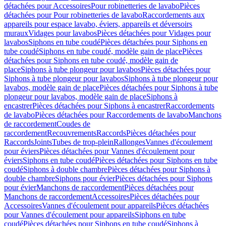
détachées pour Accessoires
Pour robinetteries de lavabo
Pièces
détachées pour Pour robinetteries de lavabo
Raccordements aux
appareils pour espace lavabo, éviers, appareils et déversoirs
muraux
Vidages pour lavabos
Pièces détachées pour Vidages pour
lavabos
Siphons en tube coudé
Pièces détachées pour Siphons en
tube coudé
Siphons en tube coudé, modèle gain de place
Pièces
détachées pour Siphons en tube coudé, modèle gain de
place
Siphons à tube plongeur pour lavabos
Pièces détachées pour
Siphons à tube plongeur pour lavabos
Siphons à tube plongeur pour
lavabos, modèle gain de place
Pièces détachées pour Siphons à tube
plongeur pour lavabos, modèle gain de place
Siphons à
encastrer
Pièces détachées pour Siphons à encastrer
Raccordements
de lavabo
Pièces détachées pour Raccordements de lavabo
Manchons
de raccordement
Coudes de
raccordement
Recouvrements
Raccords
Pièces détachées pour
Raccords
Joints
Tubes de trop-plein
Rallonges
Vannes d'écoulement
pour éviers
Pièces détachées pour Vannes d'écoulement pour
éviers
Siphons en tube coudé
Pièces détachées pour Siphons en tube
coudé
Siphons à double chambre
Pièces détachées pour Siphons à
double chambre
Siphons pour évier
Pièces détachées pour Siphons
pour évier
Manchons de raccordement
Pièces détachées pour
Manchons de raccordement
Accessoires
Pièces détachées pour
Accessoires
Vannes d'écoulement pour appareils
Pièces détachées
pour Vannes d'écoulement pour appareils
Siphons en tube
coudé
Pièces détachées pour Siphons en tube coudé
Siphons à