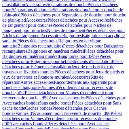
d'installation
Accessoires
Séparations de douche
Pièces détachées
pour Séparations de douche
Séparations de douche pour douche de
plain-pied
Pièces détachées pour Séparations de douche pour douche
de plain-pied
Accessoires
Pièces détachées pour Accessoires
Niches
de rangement pour douches
Pièces détachées pour Niches de
rangement pour douches
Niches de rangement
Pièces détachées pour
Niches de rangement
Accessoires
Baignoires
Baignoires en acrylique
sanitaire
Pièces détachées pour Baignoires en acrylique
sanitaire
Baignoires rectangulaires
Pièces détachées pour Baignoires
rectangulaires
Baignoires en matériau minéral
Pièces détachées pour
Baignoires en matériau minéral
Baignoires pour bébés
Pièces
détachées pour Baignoires pour bébés
Eléments d'installation
Pièces
détachées pour Eléments d'installation
Jeux de pieds et jeux de
traverses et fixations murales
Pièces détachées pour Jeux de pieds et
jeux de traverses et fixations murales
Accessoires
Kits de
réparation
Autres accessoires
Raccordements aux appareils pour
douches et baignoires
Vannes d'écoulement pour receveurs de
douche, d52
Pièces détachées pour Vannes d'écoulement pour
receveurs de douche, d52
Avec caches bondes
Pièces détachées pour
Avec caches bondes
Sans cache bonde
Pièces détachées pour Sans
cache bonde
Caches bondes
Pièces détachées pour Caches
bondes
Vannes d'écoulement pour receveurs de douche, d90
Pièces
détachées pour Vannes d'écoulement pour receveurs de douche,
d90
Avec caches bondes
Pièces détachées pour Avec caches
bondes
Sans cache bonde
Pièces détachées pour Sans cache