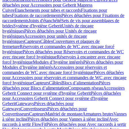
détachées pour Accessoires pour Geberit Mapress
Cuivre
Etanchements pour tubes et raccords
Fixations pour
tubes
Fixations de raccordements
Pièces détachées pour Fixations de
raccordements
Joints d'étanchéité
Sets de vis pour assemblages de
brides
Système d'hygiène Geberit
Unités de rinçage
hygiéniques
Pièces détachées pour Unités de rinçage
hygiéniques
Accessoires pour unités de rinçage
hygiéniques
Capteurs
Câbles
Couvertures et plaques de
fermeture
Réservoirs et commandes de WC avec rinçage forcé
hygiénique
Pièces détachées pour Réservoirs et commandes de WC
avec rinçage forcé hygiénique
Réservoirs à encastrer avec rinçage
forcé hygiénique
Modules d’hygiène intégrés
Pièces détachées pour
Modules d’hygiène intégrés
Accessoires pour réservoirs et
commandes de WC avec rinçage forcé hygiénique
Pièces détachées
pour Accessoires pour réservoirs et commandes de WC avec rinçage
forcé hygiénique
Capteurs
Câbles
Blocs d’alimentation
Pièces
détachées pour Blocs d’alimentation
Composants réseau
Accessoires
Geberit Connect pour système d'hygiène Geberit
Pièces détachées
pour Accessoires Geberit Connect pour système d'hygiène
Geberit
Gateways
Pièces détachées pour
Gateways
Convertisseurs
Pièces détachées pour
Convertisseurs
Capteurs
Matériel de montage
Armatures brutes
Vannes
à siège incliné
Pièces détachées pour Vannes à siège incliné
Avec
raccords à sertir FlowFit
Pièces détachées pour Avec raccords à sertir