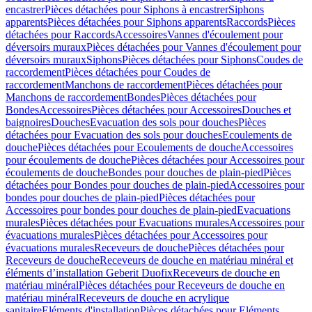
encastrer
Pièces détachées pour Siphons à encastrer
Siphons
apparents
Pièces détachées pour Siphons apparents
Raccords
Pièces
détachées pour Raccords
Accessoires
Vannes d'écoulement pour
déversoirs muraux
Pièces détachées pour Vannes d'écoulement pour
déversoirs muraux
Siphons
Pièces détachées pour Siphons
Coudes de
raccordement
Pièces détachées pour Coudes de
raccordement
Manchons de raccordement
Pièces détachées pour
Manchons de raccordement
Bondes
Pièces détachées pour
Bondes
Accessoires
Pièces détachées pour Accessoires
Douches et
baignoires
Douches
Evacuation des sols pour douches
Pièces
détachées pour Evacuation des sols pour douches
Ecoulements de
douche
Pièces détachées pour Ecoulements de douche
Accessoires
pour écoulements de douche
Pièces détachées pour Accessoires pour
écoulements de douche
Bondes pour douches de plain-pied
Pièces
détachées pour Bondes pour douches de plain-pied
Accessoires pour
bondes pour douches de plain-pied
Pièces détachées pour
Accessoires pour bondes pour douches de plain-pied
Evacuations
murales
Pièces détachées pour Evacuations murales
Accessoires pour
évacuations murales
Pièces détachées pour Accessoires pour
évacuations murales
Receveurs de douche
Pièces détachées pour
Receveurs de douche
Receveurs de douche en matériau minéral et
éléments d’installation Geberit Duofix
Receveurs de douche en
matériau minéral
Pièces détachées pour Receveurs de douche en
matériau minéral
Receveurs de douche en acrylique
sanitaire
Eléments d'installation
Pièces détachées pour Eléments