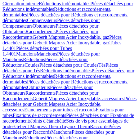
Circulation interne
Réductions indémontables
Pièces détachées pour
Réductions indémontables
Réductions et raccordements,
démontables
Pièces détachées pour Réductions et raccordements,
démontables
Compensateurs
Pièces détachées pour
Compensateurs
Obturateurs
Pièces détachées pour
Obturateurs
Raccordements
Pièces détachées pour
Raccordements
Geberit Mapress Acier Inoxydable, gaz
Pièces
détachées pour Geberit Mapress Acier Inoxydable, gaz
Tubes
1.4401
Pièces détachées pour Tubes
1.4401
Mamelons
Manchons
Pièces détachées pour
Manchons
Réductions
Pièces détachées pour
Réductions
Coudes
Pièces détachées pour Coudes
Tés
Pièces
détachées pour Tés
Réductions indémontables
Pièces détachées pour
Réductions indémontables
Réductions et raccordements,
démontables
Pièces détachées pour Réductions et raccordements,
démontables
Obturateurs
Pièces détachées pour
Obturateurs
Raccordements
Pièces détachées pour
Raccordements
Geberit Mapress Acier Inoxydable, accessoires
Pièces
détachées pour Geberit Mapress Acier Inoxydable,
accessoires
Etanchements pour tubes et raccords
Fixations pour
tubes
Fixations de raccordements
Pièces détachées pour Fixations de
raccordements
Joints d'étanchéité
Sets de vis pour assemblages de
brides
Geberit Mapress Therm
Tuyaux Therm
Raccords
Pièces
détachées pour Raccords
Manchons
Pièces détachées pour
Manchons
Réductions
Pièces détachées pour