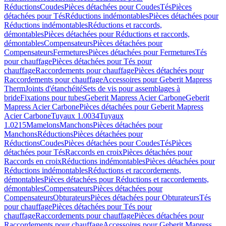
Réductions
Coudes
Pièces détachées pour Coudes
Tés
Pièces
détachées pour Tés
Réductions indémontables
Pièces détachées pour
Réductions indémontables
Réductions et raccords,
démontables
Pièces détachées pour Réductions et raccords,
démontables
Compensateurs
Pièces détachées pour
Compensateurs
Fermetures
Pièces détachées pour Fermetures
Tés
pour chauffage
Pièces détachées pour Tés pour
chauffage
Raccordements pour chauffage
Pièces détachées pour
Raccordements pour chauffage
Accessoires pour Geberit Mapress
Therm
Joints d'étanchéité
Sets de vis pour assemblages à
bride
Fixations pour tubes
Geberit Mapress Acier Carbone
Geberit
Mapress Acier Carbone
Pièces détachées pour Geberit Mapress
Acier Carbone
Tuyaux 1.0034
Tuyaux
1.0215
Mamelons
Manchons
Pièces détachées pour
Manchons
Réductions
Pièces détachées pour
Réductions
Coudes
Pièces détachées pour Coudes
Tés
Pièces
détachées pour Tés
Raccords en croix
Pièces détachées pour
Raccords en croix
Réductions indémontables
Pièces détachées pour
Réductions indémontables
Réductions et raccordements,
démontables
Pièces détachées pour Réductions et raccordements,
démontables
Compensateurs
Pièces détachées pour
Compensateurs
Obturateurs
Pièces détachées pour Obturateurs
Tés
pour chauffage
Pièces détachées pour Tés pour
chauffage
Raccordements pour chauffage
Pièces détachées pour
Raccordements pour chauffage
Accessoires pour Geberit Mapress