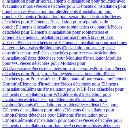
d'installation pour urinoirs
Eléments d'installation pour douches avec
évacuation murale
Pièces détachées pour Eléments d'installation pour
douches avec évacuation murale
Eléments d’installation pour
douches
Eléments d’installation pour séparations de douche
Pièces
détachées pour Eléments d’installation pour séparations de
douche
Eléments d'installation pour robinetteries et appareils
Pièces
détachées pour Eléments d'installation pour robinetteries et
appareils
Eléments d'installation pour machines à laver et lave-
vaisselle
Pièces détachées pour Eléments d'installation pour machines
à laver et lave-vaisselle
Eléments d'installation pour charges de
console
Accessoires
Pièces détachées pour Accessoires
Modules
d'installation
Pièces détachées pour Modules d'installation
Modules
pour WC
Pièces détachées pour Modules pour
WC
Accessoires
Pièces détachées pour Accessoires
Pour parois
Pièces
détachées pour Pour parois
Pour systèmes d'alimentation
Pièces
détachées pour Pour systèmes d'alimentation
Pour évacuation
Geberit
Kombifix
Eléments d'installation
Pièces détachées pour Eléments
d'installation
Eléments d'installation pour WC
Pièces détachées pour
Eléments d'installation pour WC
Eléments d'installation pour
lavabos
Pièces détachées pour Eléments d'installation pour
lavabos
Eléments d'installation pour bidets
Pièces détachées pour
Eléments d'installation pour bidets
Eléments d'installation pour
urinoirs
Pièces détachées pour Eléments d'installation pour
urinoirs
Eléments d'installation pour douches
Pièces détachées pour
Eléments d'installation pour douches
Accessoires
Pièces détachées