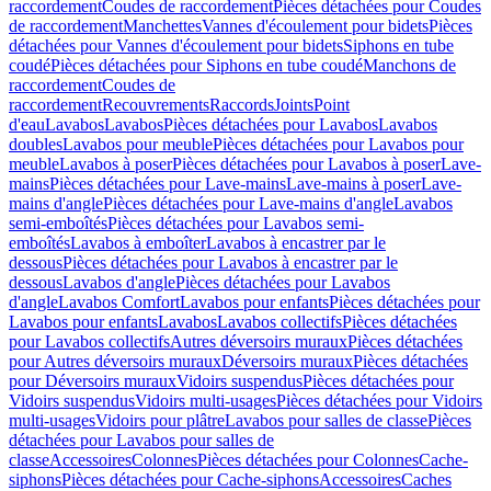
raccordement
Coudes de raccordement
Pièces détachées pour Coudes
de raccordement
Manchettes
Vannes d'écoulement pour bidets
Pièces
détachées pour Vannes d'écoulement pour bidets
Siphons en tube
coudé
Pièces détachées pour Siphons en tube coudé
Manchons de
raccordement
Coudes de
raccordement
Recouvrements
Raccords
Joints
Point
d'eau
Lavabos
Lavabos
Pièces détachées pour Lavabos
Lavabos
doubles
Lavabos pour meuble
Pièces détachées pour Lavabos pour
meuble
Lavabos à poser
Pièces détachées pour Lavabos à poser
Lave-
mains
Pièces détachées pour Lave-mains
Lave-mains à poser
Lave-
mains d'angle
Pièces détachées pour Lave-mains d'angle
Lavabos
semi-emboîtés
Pièces détachées pour Lavabos semi-
emboîtés
Lavabos à emboîter
Lavabos à encastrer par le
dessous
Pièces détachées pour Lavabos à encastrer par le
dessous
Lavabos d'angle
Pièces détachées pour Lavabos
d'angle
Lavabos Comfort
Lavabos pour enfants
Pièces détachées pour
Lavabos pour enfants
Lavabos
Lavabos collectifs
Pièces détachées
pour Lavabos collectifs
Autres déversoirs muraux
Pièces détachées
pour Autres déversoirs muraux
Déversoirs muraux
Pièces détachées
pour Déversoirs muraux
Vidoirs suspendus
Pièces détachées pour
Vidoirs suspendus
Vidoirs multi-usages
Pièces détachées pour Vidoirs
multi-usages
Vidoirs pour plâtre
Lavabos pour salles de classe
Pièces
détachées pour Lavabos pour salles de
classe
Accessoires
Colonnes
Pièces détachées pour Colonnes
Cache-
siphons
Pièces détachées pour Cache-siphons
Accessoires
Caches