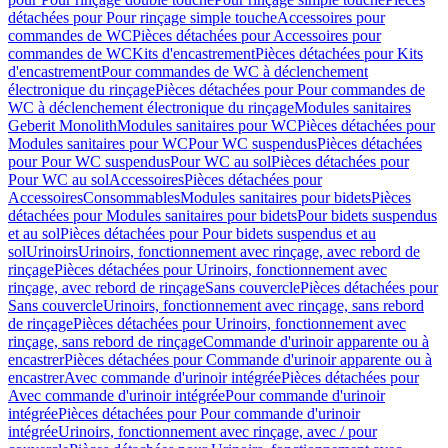
détachées pour Pour rinçage simple touche
Accessoires pour
commandes de WC
Pièces détachées pour Accessoires pour
commandes de WC
Kits d'encastrement
Pièces détachées pour Kits
d'encastrement
Pour commandes de WC à déclenchement
électronique du rinçage
Pièces détachées pour Pour commandes de
WC à déclenchement électronique du rinçage
Modules sanitaires
Geberit Monolith
Modules sanitaires pour WC
Pièces détachées pour
Modules sanitaires pour WC
Pour WC suspendus
Pièces détachées
pour Pour WC suspendus
Pour WC au sol
Pièces détachées pour
Pour WC au sol
Accessoires
Pièces détachées pour
Accessoires
Consommables
Modules sanitaires pour bidets
Pièces
détachées pour Modules sanitaires pour bidets
Pour bidets suspendus
et au sol
Pièces détachées pour Pour bidets suspendus et au
sol
Urinoirs
Urinoirs, fonctionnement avec rinçage, avec rebord de
rinçage
Pièces détachées pour Urinoirs, fonctionnement avec
rinçage, avec rebord de rinçage
Sans couvercle
Pièces détachées pour
Sans couvercle
Urinoirs, fonctionnement avec rinçage, sans rebord
de rinçage
Pièces détachées pour Urinoirs, fonctionnement avec
rinçage, sans rebord de rinçage
Commande d'urinoir apparente ou à
encastrer
Pièces détachées pour Commande d'urinoir apparente ou à
encastrer
Avec commande d'urinoir intégrée
Pièces détachées pour
Avec commande d'urinoir intégrée
Pour commande d'urinoir
intégrée
Pièces détachées pour Pour commande d'urinoir
intégrée
Urinoirs, fonctionnement avec rinçage, avec / pour