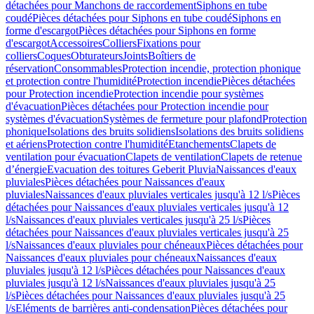
détachées pour Manchons de raccordement
Siphons en tube
coudé
Pièces détachées pour Siphons en tube coudé
Siphons en
forme d'escargot
Pièces détachées pour Siphons en forme
d'escargot
Accessoires
Colliers
Fixations pour
colliers
Coques
Obturateurs
Joints
Boîtiers de
réservation
Consommables
Protection incendie, protection phonique
et protection contre l'humidité
Protection incendie
Pièces détachées
pour Protection incendie
Protection incendie pour systèmes
d'évacuation
Pièces détachées pour Protection incendie pour
systèmes d'évacuation
Systèmes de fermeture pour plafond
Protection
phonique
Isolations des bruits solidiens
Isolations des bruits solidiens
et aériens
Protection contre l'humidité
Etanchements
Clapets de
ventilation pour évacuation
Clapets de ventilation
Clapets de retenue
d’énergie
Evacuation des toitures Geberit Pluvia
Naissances d'eaux
pluviales
Pièces détachées pour Naissances d'eaux
pluviales
Naissances d'eaux pluviales verticales jusqu'à 12 l/s
Pièces
détachées pour Naissances d'eaux pluviales verticales jusqu'à 12
l/s
Naissances d'eaux pluviales verticales jusqu'à 25 l/s
Pièces
détachées pour Naissances d'eaux pluviales verticales jusqu'à 25
l/s
Naissances d'eaux pluviales pour chéneaux
Pièces détachées pour
Naissances d'eaux pluviales pour chéneaux
Naissances d'eaux
pluviales jusqu'à 12 l/s
Pièces détachées pour Naissances d'eaux
pluviales jusqu'à 12 l/s
Naissances d'eaux pluviales jusqu'à 25
l/s
Pièces détachées pour Naissances d'eaux pluviales jusqu'à 25
l/s
Eléments de barrières anti-condensation
Pièces détachées pour