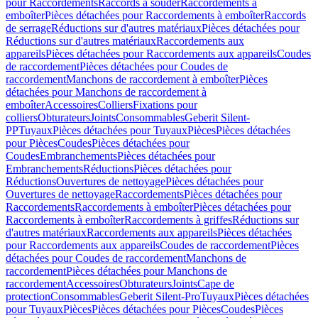
pour Raccordements
Raccords à souder
Raccordements à
emboîter
Pièces détachées pour Raccordements à emboîter
Raccords
de serrage
Réductions sur d'autres matériaux
Pièces détachées pour
Réductions sur d'autres matériaux
Raccordements aux
appareils
Pièces détachées pour Raccordements aux appareils
Coudes
de raccordement
Pièces détachées pour Coudes de
raccordement
Manchons de raccordement à emboîter
Pièces
détachées pour Manchons de raccordement à
emboîter
Accessoires
Colliers
Fixations pour
colliers
Obturateurs
Joints
Consommables
Geberit Silent-
PP
Tuyaux
Pièces détachées pour Tuyaux
Pièces
Pièces détachées
pour Pièces
Coudes
Pièces détachées pour
Coudes
Embranchements
Pièces détachées pour
Embranchements
Réductions
Pièces détachées pour
Réductions
Ouvertures de nettoyage
Pièces détachées pour
Ouvertures de nettoyage
Raccordements
Pièces détachées pour
Raccordements
Raccordements à emboîter
Pièces détachées pour
Raccordements à emboîter
Raccordements à griffes
Réductions sur
d'autres matériaux
Raccordements aux appareils
Pièces détachées
pour Raccordements aux appareils
Coudes de raccordement
Pièces
détachées pour Coudes de raccordement
Manchons de
raccordement
Pièces détachées pour Manchons de
raccordement
Accessoires
Obturateurs
Joints
Cape de
protection
Consommables
Geberit Silent-Pro
Tuyaux
Pièces détachées
pour Tuyaux
Pièces
Pièces détachées pour Pièces
Coudes
Pièces