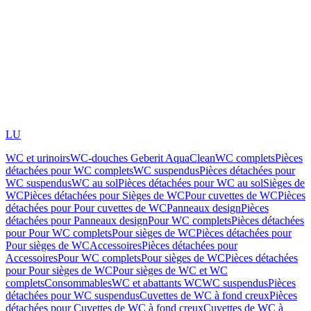
LU
WC et urinoirs
WC-douches Geberit AquaClean
WC complets
Pièces
détachées pour WC complets
WC suspendus
Pièces détachées pour
WC suspendus
WC au sol
Pièces détachées pour WC au sol
Sièges de
WC
Pièces détachées pour Sièges de WC
Pour cuvettes de WC
Pièces
détachées pour Pour cuvettes de WC
Panneaux design
Pièces
détachées pour Panneaux design
Pour WC complets
Pièces détachées
pour Pour WC complets
Pour sièges de WC
Pièces détachées pour
Pour sièges de WC
Accessoires
Pièces détachées pour
Accessoires
Pour WC complets
Pour sièges de WC
Pièces détachées
pour Pour sièges de WC
Pour sièges de WC et WC
complets
Consommables
WC et abattants WC
WC suspendus
Pièces
détachées pour WC suspendus
Cuvettes de WC à fond creux
Pièces
détachées pour Cuvettes de WC à fond creux
Cuvettes de WC à