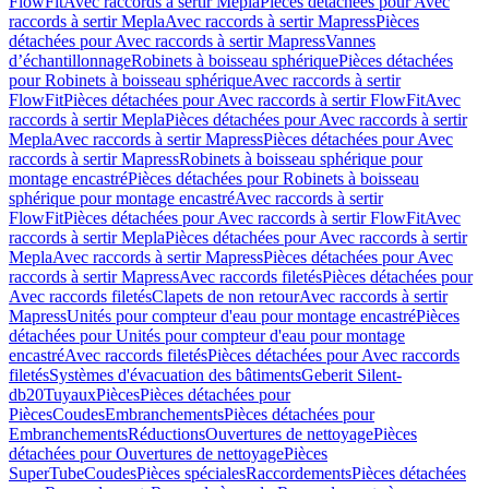
FlowFit
Avec raccords à sertir Mepla
Pièces détachées pour Avec
raccords à sertir Mepla
Avec raccords à sertir Mapress
Pièces
détachées pour Avec raccords à sertir Mapress
Vannes
d’échantillonnage
Robinets à boisseau sphérique
Pièces détachées
pour Robinets à boisseau sphérique
Avec raccords à sertir
FlowFit
Pièces détachées pour Avec raccords à sertir FlowFit
Avec
raccords à sertir Mepla
Pièces détachées pour Avec raccords à sertir
Mepla
Avec raccords à sertir Mapress
Pièces détachées pour Avec
raccords à sertir Mapress
Robinets à boisseau sphérique pour
montage encastré
Pièces détachées pour Robinets à boisseau
sphérique pour montage encastré
Avec raccords à sertir
FlowFit
Pièces détachées pour Avec raccords à sertir FlowFit
Avec
raccords à sertir Mepla
Pièces détachées pour Avec raccords à sertir
Mepla
Avec raccords à sertir Mapress
Pièces détachées pour Avec
raccords à sertir Mapress
Avec raccords filetés
Pièces détachées pour
Avec raccords filetés
Clapets de non retour
Avec raccords à sertir
Mapress
Unités pour compteur d'eau pour montage encastré
Pièces
détachées pour Unités pour compteur d'eau pour montage
encastré
Avec raccords filetés
Pièces détachées pour Avec raccords
filetés
Systèmes d'évacuation des bâtiments
Geberit Silent-
db20
Tuyaux
Pièces
Pièces détachées pour
Pièces
Coudes
Embranchements
Pièces détachées pour
Embranchements
Réductions
Ouvertures de nettoyage
Pièces
détachées pour Ouvertures de nettoyage
Pièces
SuperTube
Coudes
Pièces spéciales
Raccordements
Pièces détachées