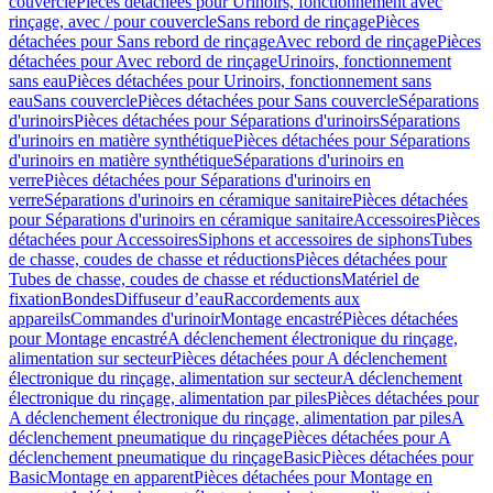
couvercle
Pièces détachées pour Urinoirs, fonctionnement avec
rinçage, avec / pour couvercle
Sans rebord de rinçage
Pièces
détachées pour Sans rebord de rinçage
Avec rebord de rinçage
Pièces
détachées pour Avec rebord de rinçage
Urinoirs, fonctionnement
sans eau
Pièces détachées pour Urinoirs, fonctionnement sans
eau
Sans couvercle
Pièces détachées pour Sans couvercle
Séparations
d'urinoirs
Pièces détachées pour Séparations d'urinoirs
Séparations
d'urinoirs en matière synthétique
Pièces détachées pour Séparations
d'urinoirs en matière synthétique
Séparations d'urinoirs en
verre
Pièces détachées pour Séparations d'urinoirs en
verre
Séparations d'urinoirs en céramique sanitaire
Pièces détachées
pour Séparations d'urinoirs en céramique sanitaire
Accessoires
Pièces
détachées pour Accessoires
Siphons et accessoires de siphons
Tubes
de chasse, coudes de chasse et réductions
Pièces détachées pour
Tubes de chasse, coudes de chasse et réductions
Matériel de
fixation
Bondes
Diffuseur d’eau
Raccordements aux
appareils
Commandes d'urinoir
Montage encastré
Pièces détachées
pour Montage encastré
A déclenchement électronique du rinçage,
alimentation sur secteur
Pièces détachées pour A déclenchement
électronique du rinçage, alimentation sur secteur
A déclenchement
électronique du rinçage, alimentation par piles
Pièces détachées pour
A déclenchement électronique du rinçage, alimentation par piles
A
déclenchement pneumatique du rinçage
Pièces détachées pour A
déclenchement pneumatique du rinçage
Basic
Pièces détachées pour
Basic
Montage en apparent
Pièces détachées pour Montage en