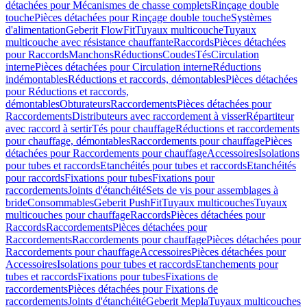
détachées pour Mécanismes de chasse complets
Rinçage double
touche
Pièces détachées pour Rinçage double touche
Systèmes
d'alimentation
Geberit FlowFit
Tuyaux multicouche
Tuyaux
multicouche avec résistance chauffante
Raccords
Pièces détachées
pour Raccords
Manchons
Réductions
Coudes
Tés
Circulation
interne
Pièces détachées pour Circulation interne
Réductions
indémontables
Réductions et raccords, démontables
Pièces détachées
pour Réductions et raccords,
démontables
Obturateurs
Raccordements
Pièces détachées pour
Raccordements
Distributeurs avec raccordement à visser
Répartiteur
avec raccord à sertir
Tés pour chauffage
Réductions et raccordements
pour chauffage, démontables
Raccordements pour chauffage
Pièces
détachées pour Raccordements pour chauffage
Accessoires
Isolations
pour tubes et raccords
Etanchéités pour tubes et raccords
Etanchéités
pour raccords
Fixations pour tubes
Fixations pour
raccordements
Joints d'étanchéité
Sets de vis pour assemblages à
bride
Consommables
Geberit PushFit
Tuyaux multicouches
Tuyaux
multicouches pour chauffage
Raccords
Pièces détachées pour
Raccords
Raccordements
Pièces détachées pour
Raccordements
Raccordements pour chauffage
Pièces détachées pour
Raccordements pour chauffage
Accessoires
Pièces détachées pour
Accessoires
Isolations pour tubes et raccords
Etanchements pour
tubes et raccords
Fixations pour tubes
Fixations de
raccordements
Pièces détachées pour Fixations de
raccordements
Joints d'étanchéité
Geberit Mepla
Tuyaux multicouches