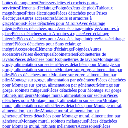
boîtes de rangement
Porte-serviettes et crochets porte-
serviettes
Eléments d'éclairage
Poignées
Jeux de pieds
Tableaux
magnétiques
Prises électriques
Pièces détachées pour Prises
électriques
Autres accessoires
Miroirs et armoires à
glace
Miroirs
Pièces détachées pour Miroirs
Avec éclairage
intégrée
Pièces détachées pour Avec éclairage intégrée
Armoires à
glace
Pièces détachées pour Armoires à glace
Avec éclairage
intégrée
Pièces détachées pour Avec éclairage intégrée
Sans éclairage
intégré
Pièces détachées pour Sans éclairage
intégré
Accessoires
Eléments d'éclairage
Poignées
Autres
accessoires
Prises électriques
Robinetteries
Robinetteries de
lavabo
Pièces détachées pour Robinetteries de lavabo
Montage sur
gorge, alimentation sur secteur
Pièces détachées pour Montage sur
gorge, alimentation sur secteur
Montage sur gorge, alimentation par
piles
Pièces détachées pour Montage sur gorge, alimentation par
piles
Montage sur gorge, alimentation par générateur
Pièces détachées
pour Montage sur gorge, alimentation par générateur
Montage sur
gorge, robinets mitigeurs
Pièces détachées pour Montage sur gorge,
robinets mitigeurs
Montage mural, alimentation sur secteur
Pièces
détachées pour Montage mural, alimentation sur secteur
Montage
mural, alimentation par piles
Pièces détachées pour Montage mural,
alimentation par piles
Montage mural, alimentation par
générateur
Pièces détachées pour Montage mural, alimentation par
générateur
Montage mural, robinets mélangeurs
Pièces détachées
pour Montage mural, robinets mélangeurs
Accessoires
Pièces