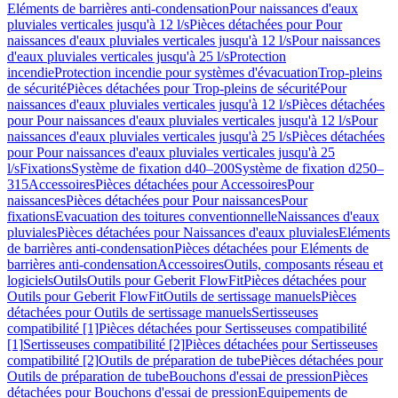
Eléments de barrières anti-condensation
Pour naissances d'eaux
pluviales verticales jusqu'à 12 l/s
Pièces détachées pour Pour
naissances d'eaux pluviales verticales jusqu'à 12 l/s
Pour naissances
d'eaux pluviales verticales jusqu'à 25 l/s
Protection
incendie
Protection incendie pour systèmes d'évacuation
Trop-pleins
de sécurité
Pièces détachées pour Trop-pleins de sécurité
Pour
naissances d'eaux pluviales verticales jusqu'à 12 l/s
Pièces détachées
pour Pour naissances d'eaux pluviales verticales jusqu'à 12 l/s
Pour
naissances d'eaux pluviales verticales jusqu'à 25 l/s
Pièces détachées
pour Pour naissances d'eaux pluviales verticales jusqu'à 25
l/s
Fixations
Système de fixation d40–200
Système de fixation d250–
315
Accessoires
Pièces détachées pour Accessoires
Pour
naissances
Pièces détachées pour Pour naissances
Pour
fixations
Evacuation des toitures conventionnelle
Naissances d'eaux
pluviales
Pièces détachées pour Naissances d'eaux pluviales
Eléments
de barrières anti-condensation
Pièces détachées pour Eléments de
barrières anti-condensation
Accessoires
Outils, composants réseau et
logiciels
Outils
Outils pour Geberit FlowFit
Pièces détachées pour
Outils pour Geberit FlowFit
Outils de sertissage manuels
Pièces
détachées pour Outils de sertissage manuels
Sertisseuses
compatibilité [1]
Pièces détachées pour Sertisseuses compatibilité
[1]
Sertisseuses compatibilité [2]
Pièces détachées pour Sertisseuses
compatibilité [2]
Outils de préparation de tube
Pièces détachées pour
Outils de préparation de tube
Bouchons d'essai de pression
Pièces
détachées pour Bouchons d'essai de pression
Equipements de