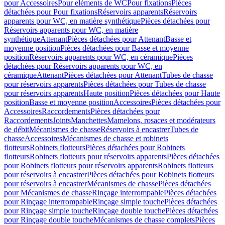
pour Accessoires
Pour eléments de WC
Pour fixations
Pièces
détachées pour Pour fixations
Réservoirs apparents
Réservoirs
apparents pour WC, en matière synthétique
Pièces détachées pour
Réservoirs apparents pour WC, en matière
synthétique
Attenant
Pièces détachées pour Attenant
Basse et
moyenne position
Pièces détachées pour Basse et moyenne
position
Réservoirs apparents pour WC, en céramique
Pièces
détachées pour Réservoirs apparents pour WC, en
céramique
Attenant
Pièces détachées pour Attenant
Tubes de chasse
pour réservoirs apparents
Pièces détachées pour Tubes de chasse
pour réservoirs apparents
Haute position
Pièces détachées pour Haute
position
Basse et moyenne position
Accessoires
Pièces détachées pour
Accessoires
Raccordements
Pièces détachées pour
Raccordements
Joints
Manchettes
Mamelons, rosaces et modérateurs
de débit
Mécanismes de chasse
Réservoirs à encastrer
Tubes de
chasse
Accessoires
Mécanismes de chasse et robinets
flotteurs
Robinets flotteurs
Pièces détachées pour Robinets
flotteurs
Robinets flotteurs pour réservoirs apparents
Pièces détachées
pour Robinets flotteurs pour réservoirs apparents
Robinets flotteurs
pour réservoirs à encastrer
Pièces détachées pour Robinets flotteurs
pour réservoirs à encastrer
Mécanismes de chasse
Pièces détachées
pour Mécanismes de chasse
Rinçage interrompable
Pièces détachées
pour Rinçage interrompable
Rinçage simple touche
Pièces détachées
pour Rinçage simple touche
Rinçage double touche
Pièces détachées
pour Rinçage double touche
Mécanismes de chasse complets
Pièces