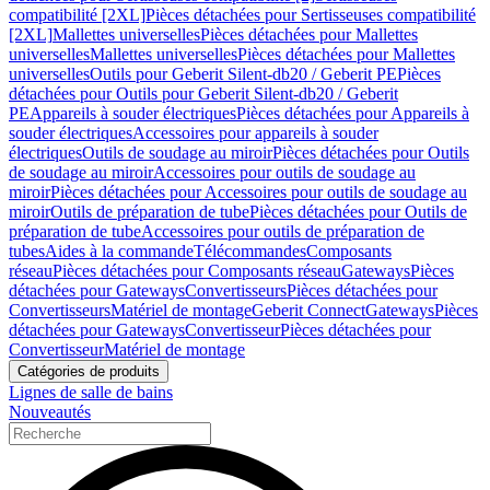
compatibilité [2XL]
Pièces détachées pour Sertisseuses compatibilité
[2XL]
Mallettes universelles
Pièces détachées pour Mallettes
universelles
Mallettes universelles
Pièces détachées pour Mallettes
universelles
Outils pour Geberit Silent-db20 / Geberit PE
Pièces
détachées pour Outils pour Geberit Silent-db20 / Geberit
PE
Appareils à souder électriques
Pièces détachées pour Appareils à
souder électriques
Accessoires pour appareils à souder
électriques
Outils de soudage au miroir
Pièces détachées pour Outils
de soudage au miroir
Accessoires pour outils de soudage au
miroir
Pièces détachées pour Accessoires pour outils de soudage au
miroir
Outils de préparation de tube
Pièces détachées pour Outils de
préparation de tube
Accessoires pour outils de préparation de
tubes
Aides à la commande
Télécommandes
Composants
réseau
Pièces détachées pour Composants réseau
Gateways
Pièces
détachées pour Gateways
Convertisseurs
Pièces détachées pour
Convertisseurs
Matériel de montage
Geberit Connect
Gateways
Pièces
détachées pour Gateways
Convertisseur
Pièces détachées pour
Convertisseur
Matériel de montage
Catégories de produits
Lignes de salle de bains
Nouveautés