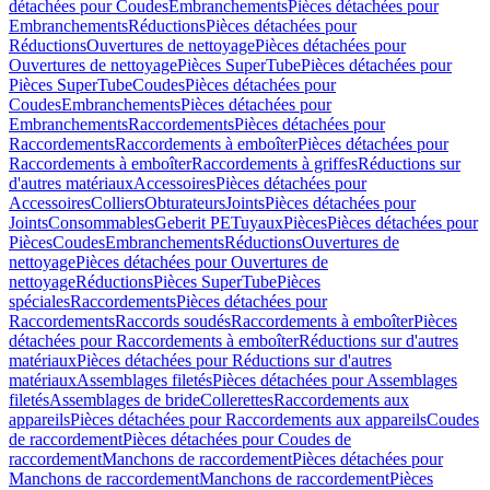
détachées pour Coudes
Embranchements
Pièces détachées pour
Embranchements
Réductions
Pièces détachées pour
Réductions
Ouvertures de nettoyage
Pièces détachées pour
Ouvertures de nettoyage
Pièces SuperTube
Pièces détachées pour
Pièces SuperTube
Coudes
Pièces détachées pour
Coudes
Embranchements
Pièces détachées pour
Embranchements
Raccordements
Pièces détachées pour
Raccordements
Raccordements à emboîter
Pièces détachées pour
Raccordements à emboîter
Raccordements à griffes
Réductions sur
d'autres matériaux
Accessoires
Pièces détachées pour
Accessoires
Colliers
Obturateurs
Joints
Pièces détachées pour
Joints
Consommables
Geberit PE
Tuyaux
Pièces
Pièces détachées pour
Pièces
Coudes
Embranchements
Réductions
Ouvertures de
nettoyage
Pièces détachées pour Ouvertures de
nettoyage
Réductions
Pièces SuperTube
Pièces
spéciales
Raccordements
Pièces détachées pour
Raccordements
Raccords soudés
Raccordements à emboîter
Pièces
détachées pour Raccordements à emboîter
Réductions sur d'autres
matériaux
Pièces détachées pour Réductions sur d'autres
matériaux
Assemblages filetés
Pièces détachées pour Assemblages
filetés
Assemblages de bride
Collerettes
Raccordements aux
appareils
Pièces détachées pour Raccordements aux appareils
Coudes
de raccordement
Pièces détachées pour Coudes de
raccordement
Manchons de raccordement
Pièces détachées pour
Manchons de raccordement
Manchons de raccordement
Pièces