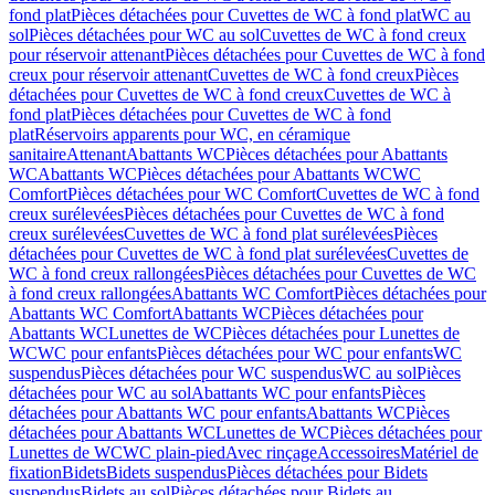
fond plat
Pièces détachées pour Cuvettes de WC à fond plat
WC au
sol
Pièces détachées pour WC au sol
Cuvettes de WC à fond creux
pour réservoir attenant
Pièces détachées pour Cuvettes de WC à fond
creux pour réservoir attenant
Cuvettes de WC à fond creux
Pièces
détachées pour Cuvettes de WC à fond creux
Cuvettes de WC à
fond plat
Pièces détachées pour Cuvettes de WC à fond
plat
Réservoirs apparents pour WC, en céramique
sanitaire
Attenant
Abattants WC
Pièces détachées pour Abattants
WC
Abattants WC
Pièces détachées pour Abattants WC
WC
Comfort
Pièces détachées pour WC Comfort
Cuvettes de WC à fond
creux surélevées
Pièces détachées pour Cuvettes de WC à fond
creux surélevées
Cuvettes de WC à fond plat surélevées
Pièces
détachées pour Cuvettes de WC à fond plat surélevées
Cuvettes de
WC à fond creux rallongées
Pièces détachées pour Cuvettes de WC
à fond creux rallongées
Abattants WC Comfort
Pièces détachées pour
Abattants WC Comfort
Abattants WC
Pièces détachées pour
Abattants WC
Lunettes de WC
Pièces détachées pour Lunettes de
WC
WC pour enfants
Pièces détachées pour WC pour enfants
WC
suspendus
Pièces détachées pour WC suspendus
WC au sol
Pièces
détachées pour WC au sol
Abattants WC pour enfants
Pièces
détachées pour Abattants WC pour enfants
Abattants WC
Pièces
détachées pour Abattants WC
Lunettes de WC
Pièces détachées pour
Lunettes de WC
WC plain-pied
Avec rinçage
Accessoires
Matériel de
fixation
Bidets
Bidets suspendus
Pièces détachées pour Bidets
suspendus
Bidets au sol
Pièces détachées pour Bidets au