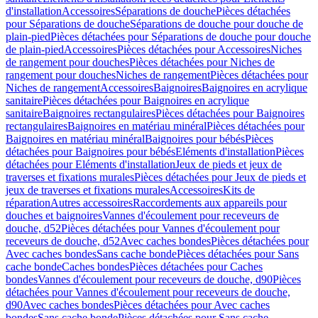
d'installation
Accessoires
Séparations de douche
Pièces détachées
pour Séparations de douche
Séparations de douche pour douche de
plain-pied
Pièces détachées pour Séparations de douche pour douche
de plain-pied
Accessoires
Pièces détachées pour Accessoires
Niches
de rangement pour douches
Pièces détachées pour Niches de
rangement pour douches
Niches de rangement
Pièces détachées pour
Niches de rangement
Accessoires
Baignoires
Baignoires en acrylique
sanitaire
Pièces détachées pour Baignoires en acrylique
sanitaire
Baignoires rectangulaires
Pièces détachées pour Baignoires
rectangulaires
Baignoires en matériau minéral
Pièces détachées pour
Baignoires en matériau minéral
Baignoires pour bébés
Pièces
détachées pour Baignoires pour bébés
Eléments d'installation
Pièces
détachées pour Eléments d'installation
Jeux de pieds et jeux de
traverses et fixations murales
Pièces détachées pour Jeux de pieds et
jeux de traverses et fixations murales
Accessoires
Kits de
réparation
Autres accessoires
Raccordements aux appareils pour
douches et baignoires
Vannes d'écoulement pour receveurs de
douche, d52
Pièces détachées pour Vannes d'écoulement pour
receveurs de douche, d52
Avec caches bondes
Pièces détachées pour
Avec caches bondes
Sans cache bonde
Pièces détachées pour Sans
cache bonde
Caches bondes
Pièces détachées pour Caches
bondes
Vannes d'écoulement pour receveurs de douche, d90
Pièces
détachées pour Vannes d'écoulement pour receveurs de douche,
d90
Avec caches bondes
Pièces détachées pour Avec caches
bondes
Sans cache bonde
Pièces détachées pour Sans cache