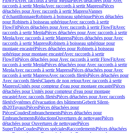
FlowFit
Avec raccords à sertir Mepla
Pièces détachées pour Avec
raccords à sertir Mepla
Avec raccords à sertir Mapress
Pièces
détachées pour Avec raccords à sertir Mapress
Vannes
d’échantillonnage
Robinets à boisseau sphérique
Pièces détachées
pour Robinets à boisseau sphérique
Avec raccords à sertir
FlowFit
Pièces détachées pour Avec raccords à sertir FlowFit
Avec
raccords à sertir Mepla
Pièces détachées pour Avec raccords à sertir
Mepla
Avec raccords à sertir Mapress
Pièces détachées pour Avec
raccords à sertir Mapress
Robinets à boisseau sphérique pour
montage encastré
Pièces détachées pour Robinets à boisseau
sphérique pour montage encastré
Avec raccords à sertir
FlowFit
Pièces détachées pour Avec raccords à sertir FlowFit
Avec
raccords à sertir Mepla
Pièces détachées pour Avec raccords à sertir
Mepla
Avec raccords à sertir Mapress
Pièces détachées pour Avec
raccords à sertir Mapress
Avec raccords filetés
Pièces détachées pour
Avec raccords filetés
Clapets de non retour
Avec raccords à sertir
Mapress
Unités pour compteur d'eau pour montage encastré
Pièces
détachées pour Unités pour compteur d'eau pour montage
encastré
Avec raccords filetés
Pièces détachées pour Avec raccords
filetés
Systèmes d'évacuation des bâtiments
Geberit Silent-
db20
Tuyaux
Pièces
Pièces détachées pour
Pièces
Coudes
Embranchements
Pièces détachées pour
Embranchements
Réductions
Ouvertures de nettoyage
Pièces
détachées pour Ouvertures de nettoyage
Pièces
SuperTube
Coudes
Pièces spéciales
Raccordements
Pièces détachées