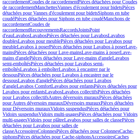
raccordement
Coudes de raccordement
Pièces détachées pour Coudes
de raccordement
Manchettes
Vannes d'écoulement pour bidets
Pièces
détachées pour Vannes d'écoulement pour bidets
Siphons en tube
coudé
Pièces détachées pour Siphons en tube coudé
Manchons de
raccordement
Coudes de
raccordement
Recouvrements
Raccords
Joints
Point
d'eau
Lavabos
Lavabos
Pièces détachées pour Lavabos
Lavabos
doubles
Lavabos pour meuble
Pièces détachées pour Lavabos pour
meuble
Lavabos à poser
Pièces détachées pour Lavabos à poser
Lave-
mains
Pièces détachées pour Lave-mains
Lave-mains à poser
Lave-
mains d'angle
Pièces détachées pour Lave-mains d'angle
Lavabos
semi-emboîtés
Pièces détachées pour Lavabos semi-
emboîtés
Lavabos à emboîter
Lavabos à encastrer par le
dessous
Pièces détachées pour Lavabos à encastrer par le
dessous
Lavabos d'angle
Pièces détachées pour Lavabos
d'angle
Lavabos Comfort
Lavabos pour enfants
Pièces détachées pour
Lavabos pour enfants
Lavabos
Lavabos collectifs
Pièces détachées
pour Lavabos collectifs
Autres déversoirs muraux
Pièces détachées
pour Autres déversoirs muraux
Déversoirs muraux
Pièces détachées
pour Déversoirs muraux
Vidoirs suspendus
Pièces détachées pour
Vidoirs suspendus
Vidoirs multi-usages
Pièces détachées pour Vidoirs
multi-usages
Vidoirs pour plâtre
Lavabos pour salles de classe
Pièces
détachées pour Lavabos pour salles de
classe
Accessoires
Colonnes
Pièces détachées pour Colonnes
Cache-
siphons
Pièces détachées pour Cache-siphons
Accessoires
Caches