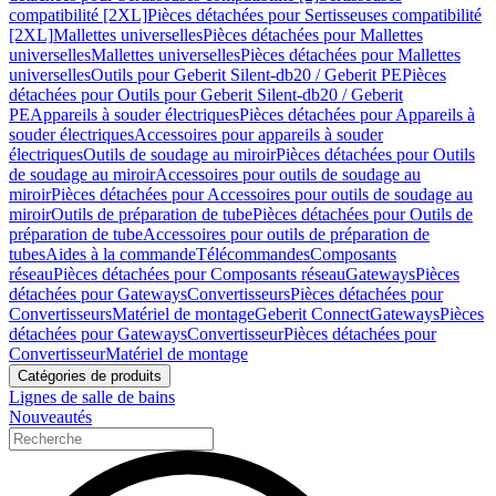
compatibilité [2XL]
Pièces détachées pour Sertisseuses compatibilité
[2XL]
Mallettes universelles
Pièces détachées pour Mallettes
universelles
Mallettes universelles
Pièces détachées pour Mallettes
universelles
Outils pour Geberit Silent-db20 / Geberit PE
Pièces
détachées pour Outils pour Geberit Silent-db20 / Geberit
PE
Appareils à souder électriques
Pièces détachées pour Appareils à
souder électriques
Accessoires pour appareils à souder
électriques
Outils de soudage au miroir
Pièces détachées pour Outils
de soudage au miroir
Accessoires pour outils de soudage au
miroir
Pièces détachées pour Accessoires pour outils de soudage au
miroir
Outils de préparation de tube
Pièces détachées pour Outils de
préparation de tube
Accessoires pour outils de préparation de
tubes
Aides à la commande
Télécommandes
Composants
réseau
Pièces détachées pour Composants réseau
Gateways
Pièces
détachées pour Gateways
Convertisseurs
Pièces détachées pour
Convertisseurs
Matériel de montage
Geberit Connect
Gateways
Pièces
détachées pour Gateways
Convertisseur
Pièces détachées pour
Convertisseur
Matériel de montage
Catégories de produits
Lignes de salle de bains
Nouveautés