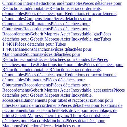
Circulation interne
Réductions indémontables
Pièces détachées pour
Réductions indémontables
Réductions et raccordements,
démontables
Pièces détachées pour Réductions et raccordements,
démontables
Compensateurs
Pièces détachées pour
Compensateurs
Obturateurs
Pièces détachées pour
Obturateurs
Raccordements
Pièces détachées pour
Raccordements
Geberit Mapress Acier Inoxydable, gaz
Pièces
détachées pour Geberit Mapress Acier Inoxydable, gaz
Tubes
1.4401
Pièces détachées pour Tubes
1.4401
Mamelons
Manchons
Pièces détachées pour
Manchons
Réductions
Pièces détachées pour
Réductions
Coudes
Pièces détachées pour Coudes
Tés
Pièces
détachées pour Tés
Réductions indémontables
Pièces détachées pour
Réductions indémontables
Réductions et raccordements,
démontables
Pièces détachées pour Réductions et raccordements,
démontables
Obturateurs
Pièces détachées pour
Obturateurs
Raccordements
Pièces détachées pour
Raccordements
Geberit Mapress Acier Inoxydable, accessoires
Pièces
détachées pour Geberit Mapress Acier Inoxydable,
accessoires
Etanchements pour tubes et raccords
Fixations pour
tubes
Fixations de raccordements
Pièces détachées pour Fixations de
raccordements
Joints d'étanchéité
Sets de vis pour assemblages de
brides
Geberit Mapress Therm
Tuyaux Therm
Raccords
Pièces
détachées pour Raccords
Manchons
Pièces détachées pour
Manchons
Réductions
Pièces détachées pour