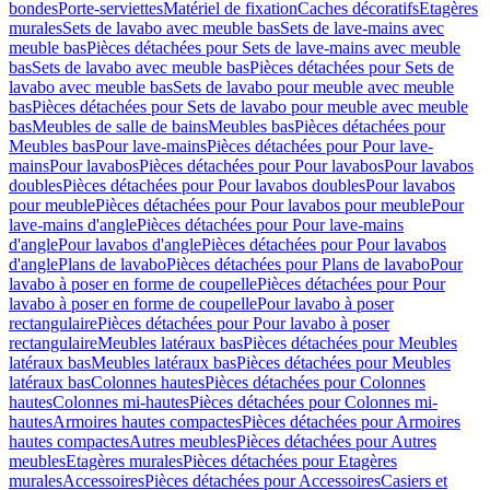
bondes
Porte-serviettes
Matériel de fixation
Caches décoratifs
Etagères
murales
Sets de lavabo avec meuble bas
Sets de lave-mains avec
meuble bas
Pièces détachées pour Sets de lave-mains avec meuble
bas
Sets de lavabo avec meuble bas
Pièces détachées pour Sets de
lavabo avec meuble bas
Sets de lavabo pour meuble avec meuble
bas
Pièces détachées pour Sets de lavabo pour meuble avec meuble
bas
Meubles de salle de bains
Meubles bas
Pièces détachées pour
Meubles bas
Pour lave-mains
Pièces détachées pour Pour lave-
mains
Pour lavabos
Pièces détachées pour Pour lavabos
Pour lavabos
doubles
Pièces détachées pour Pour lavabos doubles
Pour lavabos
pour meuble
Pièces détachées pour Pour lavabos pour meuble
Pour
lave-mains d'angle
Pièces détachées pour Pour lave-mains
d'angle
Pour lavabos d'angle
Pièces détachées pour Pour lavabos
d'angle
Plans de lavabo
Pièces détachées pour Plans de lavabo
Pour
lavabo à poser en forme de coupelle
Pièces détachées pour Pour
lavabo à poser en forme de coupelle
Pour lavabo à poser
rectangulaire
Pièces détachées pour Pour lavabo à poser
rectangulaire
Meubles latéraux bas
Pièces détachées pour Meubles
latéraux bas
Meubles latéraux bas
Pièces détachées pour Meubles
latéraux bas
Colonnes hautes
Pièces détachées pour Colonnes
hautes
Colonnes mi-hautes
Pièces détachées pour Colonnes mi-
hautes
Armoires hautes compactes
Pièces détachées pour Armoires
hautes compactes
Autres meubles
Pièces détachées pour Autres
meubles
Etagères murales
Pièces détachées pour Etagères
murales
Accessoires
Pièces détachées pour Accessoires
Casiers et