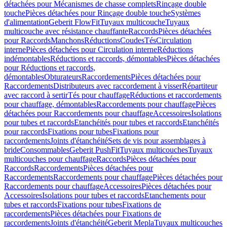
détachées pour Mécanismes de chasse complets
Rinçage double
touche
Pièces détachées pour Rinçage double touche
Systèmes
d'alimentation
Geberit FlowFit
Tuyaux multicouche
Tuyaux
multicouche avec résistance chauffante
Raccords
Pièces détachées
pour Raccords
Manchons
Réductions
Coudes
Tés
Circulation
interne
Pièces détachées pour Circulation interne
Réductions
indémontables
Réductions et raccords, démontables
Pièces détachées
pour Réductions et raccords,
démontables
Obturateurs
Raccordements
Pièces détachées pour
Raccordements
Distributeurs avec raccordement à visser
Répartiteur
avec raccord à sertir
Tés pour chauffage
Réductions et raccordements
pour chauffage, démontables
Raccordements pour chauffage
Pièces
détachées pour Raccordements pour chauffage
Accessoires
Isolations
pour tubes et raccords
Etanchéités pour tubes et raccords
Etanchéités
pour raccords
Fixations pour tubes
Fixations pour
raccordements
Joints d'étanchéité
Sets de vis pour assemblages à
bride
Consommables
Geberit PushFit
Tuyaux multicouches
Tuyaux
multicouches pour chauffage
Raccords
Pièces détachées pour
Raccords
Raccordements
Pièces détachées pour
Raccordements
Raccordements pour chauffage
Pièces détachées pour
Raccordements pour chauffage
Accessoires
Pièces détachées pour
Accessoires
Isolations pour tubes et raccords
Etanchements pour
tubes et raccords
Fixations pour tubes
Fixations de
raccordements
Pièces détachées pour Fixations de
raccordements
Joints d'étanchéité
Geberit Mepla
Tuyaux multicouches