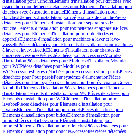
d'installation pour urinoirs
Eléments d'installation pour douches avec
évacuation murale
Pièces détachées pour Eléments d'installation pour
douches avec évacuation murale
Eléments d’installation pour
douches
Eléments d’installation pour séparations de douche
Pièces
détachées pour Eléments d’installation pour séparations de
douche
Eléments d'installation pour robinetteries et appareils
Pièces
détachées pour Eléments d'installation pour robinetteries et
appareils
Eléments d'installation pour machines à laver et lave-
vaisselle
Pièces détachées pour Eléments d'installation pour machines
à laver et lave-vaisselle
Eléments d'installation pour charges de
console
Accessoires
Pièces détachées pour Accessoires
Modules
d'installation
Pièces détachées pour Modules d'installation
Modules
pour WC
Pièces détachées pour Modules pour
WC
Accessoires
Pièces détachées pour Accessoires
Pour parois
Pièces
détachées pour Pour parois
Pour systèmes d'alimentation
Pièces
détachées pour Pour systèmes d'alimentation
Pour évacuation
Geberit
Kombifix
Eléments d'installation
Pièces détachées pour Eléments
d'installation
Eléments d'installation pour WC
Pièces détachées pour
Eléments d'installation pour WC
Eléments d'installation pour
lavabos
Pièces détachées pour Eléments d'installation pour
lavabos
Eléments d'installation pour bidets
Pièces détachées pour
Eléments d'installation pour bidets
Eléments d'installation pour
urinoirs
Pièces détachées pour Eléments d'installation pour
urinoirs
Eléments d'installation pour douches
Pièces détachées pour
Eléments d'installation pour douches
Accessoires
Pièces détachées