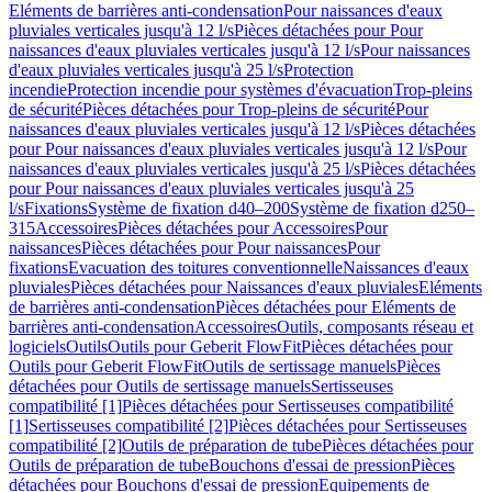
Eléments de barrières anti-condensation
Pour naissances d'eaux
pluviales verticales jusqu'à 12 l/s
Pièces détachées pour Pour
naissances d'eaux pluviales verticales jusqu'à 12 l/s
Pour naissances
d'eaux pluviales verticales jusqu'à 25 l/s
Protection
incendie
Protection incendie pour systèmes d'évacuation
Trop-pleins
de sécurité
Pièces détachées pour Trop-pleins de sécurité
Pour
naissances d'eaux pluviales verticales jusqu'à 12 l/s
Pièces détachées
pour Pour naissances d'eaux pluviales verticales jusqu'à 12 l/s
Pour
naissances d'eaux pluviales verticales jusqu'à 25 l/s
Pièces détachées
pour Pour naissances d'eaux pluviales verticales jusqu'à 25
l/s
Fixations
Système de fixation d40–200
Système de fixation d250–
315
Accessoires
Pièces détachées pour Accessoires
Pour
naissances
Pièces détachées pour Pour naissances
Pour
fixations
Evacuation des toitures conventionnelle
Naissances d'eaux
pluviales
Pièces détachées pour Naissances d'eaux pluviales
Eléments
de barrières anti-condensation
Pièces détachées pour Eléments de
barrières anti-condensation
Accessoires
Outils, composants réseau et
logiciels
Outils
Outils pour Geberit FlowFit
Pièces détachées pour
Outils pour Geberit FlowFit
Outils de sertissage manuels
Pièces
détachées pour Outils de sertissage manuels
Sertisseuses
compatibilité [1]
Pièces détachées pour Sertisseuses compatibilité
[1]
Sertisseuses compatibilité [2]
Pièces détachées pour Sertisseuses
compatibilité [2]
Outils de préparation de tube
Pièces détachées pour
Outils de préparation de tube
Bouchons d'essai de pression
Pièces
détachées pour Bouchons d'essai de pression
Equipements de