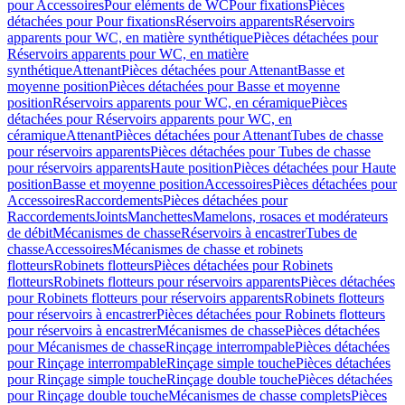
pour Accessoires
Pour eléments de WC
Pour fixations
Pièces
détachées pour Pour fixations
Réservoirs apparents
Réservoirs
apparents pour WC, en matière synthétique
Pièces détachées pour
Réservoirs apparents pour WC, en matière
synthétique
Attenant
Pièces détachées pour Attenant
Basse et
moyenne position
Pièces détachées pour Basse et moyenne
position
Réservoirs apparents pour WC, en céramique
Pièces
détachées pour Réservoirs apparents pour WC, en
céramique
Attenant
Pièces détachées pour Attenant
Tubes de chasse
pour réservoirs apparents
Pièces détachées pour Tubes de chasse
pour réservoirs apparents
Haute position
Pièces détachées pour Haute
position
Basse et moyenne position
Accessoires
Pièces détachées pour
Accessoires
Raccordements
Pièces détachées pour
Raccordements
Joints
Manchettes
Mamelons, rosaces et modérateurs
de débit
Mécanismes de chasse
Réservoirs à encastrer
Tubes de
chasse
Accessoires
Mécanismes de chasse et robinets
flotteurs
Robinets flotteurs
Pièces détachées pour Robinets
flotteurs
Robinets flotteurs pour réservoirs apparents
Pièces détachées
pour Robinets flotteurs pour réservoirs apparents
Robinets flotteurs
pour réservoirs à encastrer
Pièces détachées pour Robinets flotteurs
pour réservoirs à encastrer
Mécanismes de chasse
Pièces détachées
pour Mécanismes de chasse
Rinçage interrompable
Pièces détachées
pour Rinçage interrompable
Rinçage simple touche
Pièces détachées
pour Rinçage simple touche
Rinçage double touche
Pièces détachées
pour Rinçage double touche
Mécanismes de chasse complets
Pièces