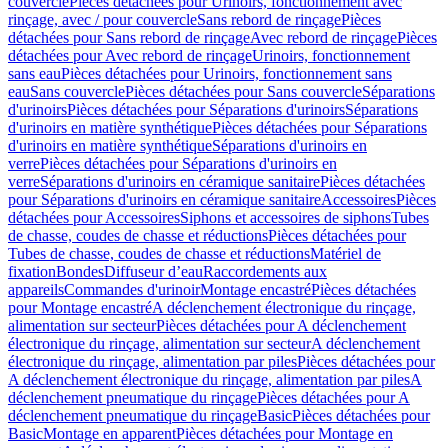
couvercle
Pièces détachées pour Urinoirs, fonctionnement avec
rinçage, avec / pour couvercle
Sans rebord de rinçage
Pièces
détachées pour Sans rebord de rinçage
Avec rebord de rinçage
Pièces
détachées pour Avec rebord de rinçage
Urinoirs, fonctionnement
sans eau
Pièces détachées pour Urinoirs, fonctionnement sans
eau
Sans couvercle
Pièces détachées pour Sans couvercle
Séparations
d'urinoirs
Pièces détachées pour Séparations d'urinoirs
Séparations
d'urinoirs en matière synthétique
Pièces détachées pour Séparations
d'urinoirs en matière synthétique
Séparations d'urinoirs en
verre
Pièces détachées pour Séparations d'urinoirs en
verre
Séparations d'urinoirs en céramique sanitaire
Pièces détachées
pour Séparations d'urinoirs en céramique sanitaire
Accessoires
Pièces
détachées pour Accessoires
Siphons et accessoires de siphons
Tubes
de chasse, coudes de chasse et réductions
Pièces détachées pour
Tubes de chasse, coudes de chasse et réductions
Matériel de
fixation
Bondes
Diffuseur d’eau
Raccordements aux
appareils
Commandes d'urinoir
Montage encastré
Pièces détachées
pour Montage encastré
A déclenchement électronique du rinçage,
alimentation sur secteur
Pièces détachées pour A déclenchement
électronique du rinçage, alimentation sur secteur
A déclenchement
électronique du rinçage, alimentation par piles
Pièces détachées pour
A déclenchement électronique du rinçage, alimentation par piles
A
déclenchement pneumatique du rinçage
Pièces détachées pour A
déclenchement pneumatique du rinçage
Basic
Pièces détachées pour
Basic
Montage en apparent
Pièces détachées pour Montage en