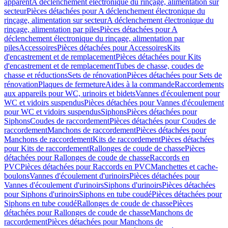
apparent
A déclenchement électronique du rinçage, alimentation sur
secteur
Pièces détachées pour A déclenchement électronique du
rinçage, alimentation sur secteur
A déclenchement électronique du
rinçage, alimentation par piles
Pièces détachées pour A
déclenchement électronique du rinçage, alimentation par
piles
Accessoires
Pièces détachées pour Accessoires
Kits
d'encastrement et de remplacement
Pièces détachées pour Kits
d'encastrement et de remplacement
Tubes de chasse, coudes de
chasse et réductions
Sets de rénovation
Pièces détachées pour Sets de
rénovation
Plaques de fermeture
Aides à la commande
Raccordements
aux appareils pour WC, urinoirs et bidets
Vannes d'écoulement pour
WC et vidoirs suspendus
Pièces détachées pour Vannes d'écoulement
pour WC et vidoirs suspendus
Siphons
Pièces détachées pour
Siphons
Coudes de raccordement
Pièces détachées pour Coudes de
raccordement
Manchons de raccordement
Pièces détachées pour
Manchons de raccordement
Kits de raccordement
Pièces détachées
pour Kits de raccordement
Rallonges de coude de chasse
Pièces
détachées pour Rallonges de coude de chasse
Raccords en
PVC
Pièces détachées pour Raccords en PVC
Manchettes et cache-
boulons
Vannes d'écoulement d'urinoirs
Pièces détachées pour
Vannes d'écoulement d'urinoirs
Siphons d'urinoirs
Pièces détachées
pour Siphons d'urinoirs
Siphons en tube coudé
Pièces détachées pour
Siphons en tube coudé
Rallonges de coude de chasse
Pièces
détachées pour Rallonges de coude de chasse
Manchons de
raccordement
Pièces détachées pour Manchons de