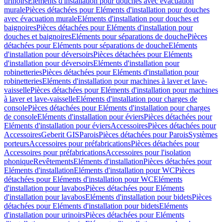
urinoirs
Eléments d'installation pour douches avec évacuation
murale
Pièces détachées pour Eléments d'installation pour douches
avec évacuation murale
Eléments d'installation pour douches et
baignoires
Pièces détachées pour Eléments d'installation pour
douches et baignoires
Eléments pour séparations de douche
Pièces
détachées pour Eléments pour séparations de douche
Eléments
d'installation pour déversoirs
Pièces détachées pour Eléments
d'installation pour déversoirs
Eléments d'installation pour
robinetteries
Pièces détachées pour Eléments d'installation pour
robinetteries
Eléments d'installation pour machines à laver et lave-
vaisselle
Pièces détachées pour Eléments d'installation pour machines
à laver et lave-vaisselle
Eléments d'installation pour charges de
console
Pièces détachées pour Eléments d'installation pour charges
de console
Eléments d'installation pour éviers
Pièces détachées pour
Eléments d'installation pour éviers
Accessoires
Pièces détachées pour
Accessoires
Geberit GIS
Parois
Pièces détachées pour Parois
Systèmes
porteurs
Accessoires pour préfabrications
Pièces détachées pour
Accessoires pour préfabrications
Accessoires pour l'isolation
phonique
Revêtements
Eléments d'installation
Pièces détachées pour
Eléments d'installation
Eléments d'installation pour WC
Pièces
détachées pour Eléments d'installation pour WC
Eléments
d'installation pour lavabos
Pièces détachées pour Eléments
d'installation pour lavabos
Eléments d'installation pour bidets
Pièces
détachées pour Eléments d'installation pour bidets
Eléments
d'installation pour urinoirs
Pièces détachées pour Eléments