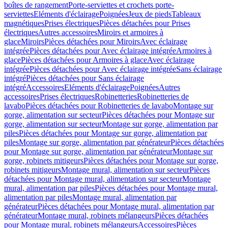
boîtes de rangement
Porte-serviettes et crochets porte-
serviettes
Eléments d'éclairage
Poignées
Jeux de pieds
Tableaux
magnétiques
Prises électriques
Pièces détachées pour Prises
électriques
Autres accessoires
Miroirs et armoires à
glace
Miroirs
Pièces détachées pour Miroirs
Avec éclairage
intégrée
Pièces détachées pour Avec éclairage intégrée
Armoires à
glace
Pièces détachées pour Armoires à glace
Avec éclairage
intégrée
Pièces détachées pour Avec éclairage intégrée
Sans éclairage
intégré
Pièces détachées pour Sans éclairage
intégré
Accessoires
Eléments d'éclairage
Poignées
Autres
accessoires
Prises électriques
Robinetteries
Robinetteries de
lavabo
Pièces détachées pour Robinetteries de lavabo
Montage sur
gorge, alimentation sur secteur
Pièces détachées pour Montage sur
gorge, alimentation sur secteur
Montage sur gorge, alimentation par
piles
Pièces détachées pour Montage sur gorge, alimentation par
piles
Montage sur gorge, alimentation par générateur
Pièces détachées
pour Montage sur gorge, alimentation par générateur
Montage sur
gorge, robinets mitigeurs
Pièces détachées pour Montage sur gorge,
robinets mitigeurs
Montage mural, alimentation sur secteur
Pièces
détachées pour Montage mural, alimentation sur secteur
Montage
mural, alimentation par piles
Pièces détachées pour Montage mural,
alimentation par piles
Montage mural, alimentation par
générateur
Pièces détachées pour Montage mural, alimentation par
générateur
Montage mural, robinets mélangeurs
Pièces détachées
pour Montage mural, robinets mélangeurs
Accessoires
Pièces