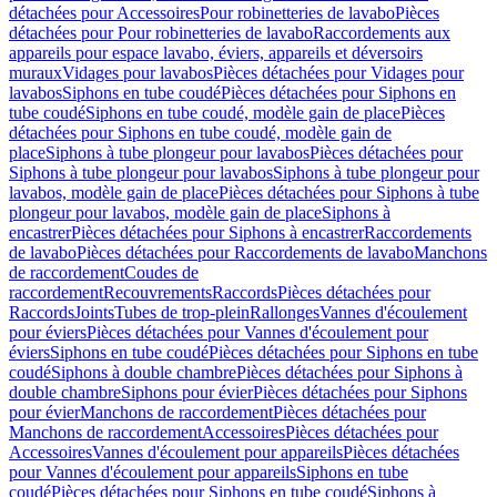
détachées pour Accessoires
Pour robinetteries de lavabo
Pièces
détachées pour Pour robinetteries de lavabo
Raccordements aux
appareils pour espace lavabo, éviers, appareils et déversoirs
muraux
Vidages pour lavabos
Pièces détachées pour Vidages pour
lavabos
Siphons en tube coudé
Pièces détachées pour Siphons en
tube coudé
Siphons en tube coudé, modèle gain de place
Pièces
détachées pour Siphons en tube coudé, modèle gain de
place
Siphons à tube plongeur pour lavabos
Pièces détachées pour
Siphons à tube plongeur pour lavabos
Siphons à tube plongeur pour
lavabos, modèle gain de place
Pièces détachées pour Siphons à tube
plongeur pour lavabos, modèle gain de place
Siphons à
encastrer
Pièces détachées pour Siphons à encastrer
Raccordements
de lavabo
Pièces détachées pour Raccordements de lavabo
Manchons
de raccordement
Coudes de
raccordement
Recouvrements
Raccords
Pièces détachées pour
Raccords
Joints
Tubes de trop-plein
Rallonges
Vannes d'écoulement
pour éviers
Pièces détachées pour Vannes d'écoulement pour
éviers
Siphons en tube coudé
Pièces détachées pour Siphons en tube
coudé
Siphons à double chambre
Pièces détachées pour Siphons à
double chambre
Siphons pour évier
Pièces détachées pour Siphons
pour évier
Manchons de raccordement
Pièces détachées pour
Manchons de raccordement
Accessoires
Pièces détachées pour
Accessoires
Vannes d'écoulement pour appareils
Pièces détachées
pour Vannes d'écoulement pour appareils
Siphons en tube
coudé
Pièces détachées pour Siphons en tube coudé
Siphons à