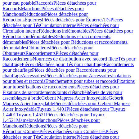
pour eau potable
Raccords
Pièces détachées pour
Raccords
Manchons
Pièces détachées pour
Manchons
Réductions
Pièces détachées pour
Réductions
Équerres
Pièces détachées pour Équerres
Tés
Pièces
détachées pour Tés
Circulation interne
Pièces détachées pour
Circulation interne
Réductions indémontables
Pièces détachées pour
Réductions indémontables
Réductions et raccordements,
démontables
Pièces détachées pour Réductions et raccordements,
démontables
Obturateurs
Pièces détachées pour
Obturateurs
Raccordements
Pièces détachées pour
Raccordements
Nourrices de distribution avec raccord fileté
Tés pour
chauffage
Pièces détachées pour Tés pour chauffage
Raccordements
pour chauffage
Pièces détachées pour Raccordements pour
chauffage
Accessoires
Pièces détachées pour Accessoires
Isolations
pour tubes et raccords
Etanchements pour tubes et raccords
Fixations
pour tubes
Fixations de raccordements
Pièces détachées pour
Fixations de raccordements
Joints d'étanchéité
Sets de vis pour
assemblages à bride
Geberit Mapress Acier Inoxydable
Geberit
Mapress Acier Inoxydable
Pièces détachées pour Geberit Mapress
Acier Inoxydable
Tuyaux 1.4401
Pièces détachées pour Tuyaux
1.4401
Tuyaux 1.4521
Pièces détachées pour Tuyaux
1.4521
Mamelons
Manchons
Pièces détachées pour
Manchons
Réductions
Pièces détachées pour
Réductions
Coudes
Pièces détachées pour Coudes
Tés
Pièces
détachées pour Tés
Circulation interne
Pièces détachées pour