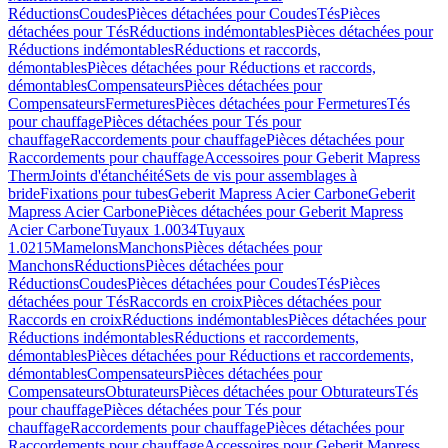
Réductions
Coudes
Pièces détachées pour Coudes
Tés
Pièces
détachées pour Tés
Réductions indémontables
Pièces détachées pour
Réductions indémontables
Réductions et raccords,
démontables
Pièces détachées pour Réductions et raccords,
démontables
Compensateurs
Pièces détachées pour
Compensateurs
Fermetures
Pièces détachées pour Fermetures
Tés
pour chauffage
Pièces détachées pour Tés pour
chauffage
Raccordements pour chauffage
Pièces détachées pour
Raccordements pour chauffage
Accessoires pour Geberit Mapress
Therm
Joints d'étanchéité
Sets de vis pour assemblages à
bride
Fixations pour tubes
Geberit Mapress Acier Carbone
Geberit
Mapress Acier Carbone
Pièces détachées pour Geberit Mapress
Acier Carbone
Tuyaux 1.0034
Tuyaux
1.0215
Mamelons
Manchons
Pièces détachées pour
Manchons
Réductions
Pièces détachées pour
Réductions
Coudes
Pièces détachées pour Coudes
Tés
Pièces
détachées pour Tés
Raccords en croix
Pièces détachées pour
Raccords en croix
Réductions indémontables
Pièces détachées pour
Réductions indémontables
Réductions et raccordements,
démontables
Pièces détachées pour Réductions et raccordements,
démontables
Compensateurs
Pièces détachées pour
Compensateurs
Obturateurs
Pièces détachées pour Obturateurs
Tés
pour chauffage
Pièces détachées pour Tés pour
chauffage
Raccordements pour chauffage
Pièces détachées pour
Raccordements pour chauffage
Accessoires pour Geberit Mapress