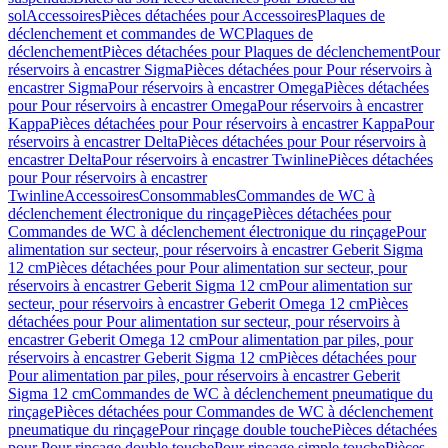
sol
Accessoires
Pièces détachées pour Accessoires
Plaques de
déclenchement et commandes de WC
Plaques de
déclenchement
Pièces détachées pour Plaques de déclenchement
Pour
réservoirs à encastrer Sigma
Pièces détachées pour Pour réservoirs à
encastrer Sigma
Pour réservoirs à encastrer Omega
Pièces détachées
pour Pour réservoirs à encastrer Omega
Pour réservoirs à encastrer
Kappa
Pièces détachées pour Pour réservoirs à encastrer Kappa
Pour
réservoirs à encastrer Delta
Pièces détachées pour Pour réservoirs à
encastrer Delta
Pour réservoirs à encastrer Twinline
Pièces détachées
pour Pour réservoirs à encastrer
Twinline
Accessoires
Consommables
Commandes de WC à
déclenchement électronique du rinçage
Pièces détachées pour
Commandes de WC à déclenchement électronique du rinçage
Pour
alimentation sur secteur, pour réservoirs à encastrer Geberit Sigma
12 cm
Pièces détachées pour Pour alimentation sur secteur, pour
réservoirs à encastrer Geberit Sigma 12 cm
Pour alimentation sur
secteur, pour réservoirs à encastrer Geberit Omega 12 cm
Pièces
détachées pour Pour alimentation sur secteur, pour réservoirs à
encastrer Geberit Omega 12 cm
Pour alimentation par piles, pour
réservoirs à encastrer Geberit Sigma 12 cm
Pièces détachées pour
Pour alimentation par piles, pour réservoirs à encastrer Geberit
Sigma 12 cm
Commandes de WC à déclenchement pneumatique du
rinçage
Pièces détachées pour Commandes de WC à déclenchement
pneumatique du rinçage
Pour rinçage double touche
Pièces détachées
pour Pour rinçage double touche
Pour rinçage simple touche
Pièces