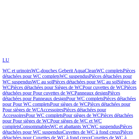
LU
WC et urinoirs
WC-douches Geberit AquaClean
WC complets
Pièces
détachées pour WC complets
WC suspendus
Pièces détachées pour
WC suspendus
WC au sol
Pièces détachées pour WC au sol
Sièges de
WC
Pièces détachées pour Sièges de WC
Pour cuvettes de WC
Pièces
détachées pour Pour cuvettes de WC
Panneaux design
Pièces
détachées pour Panneaux design
Pour WC complets
Pièces détachées
pour Pour WC complets
Pour sièges de WC
Pièces détachées pour
Pour sièges de WC
Accessoires
Pièces détachées pour
Accessoires
Pour WC complets
Pour sièges de WC
Pièces détachées
pour Pour sièges de WC
Pour sièges de WC et WC
complets
Consommables
WC et abattants WC
WC suspendus
Pièces
détachées pour WC suspendus
Cuvettes de WC à fond creux
Pièces
détachées pour Cuvettes de WC à fond creux
Cuvettes de WC à