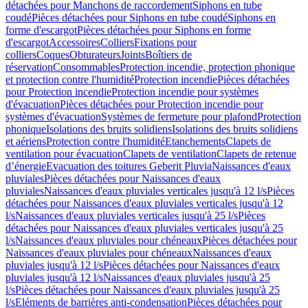
détachées pour Manchons de raccordement
Siphons en tube
coudé
Pièces détachées pour Siphons en tube coudé
Siphons en
forme d'escargot
Pièces détachées pour Siphons en forme
d'escargot
Accessoires
Colliers
Fixations pour
colliers
Coques
Obturateurs
Joints
Boîtiers de
réservation
Consommables
Protection incendie, protection phonique
et protection contre l'humidité
Protection incendie
Pièces détachées
pour Protection incendie
Protection incendie pour systèmes
d'évacuation
Pièces détachées pour Protection incendie pour
systèmes d'évacuation
Systèmes de fermeture pour plafond
Protection
phonique
Isolations des bruits solidiens
Isolations des bruits solidiens
et aériens
Protection contre l'humidité
Etanchements
Clapets de
ventilation pour évacuation
Clapets de ventilation
Clapets de retenue
d’énergie
Evacuation des toitures Geberit Pluvia
Naissances d'eaux
pluviales
Pièces détachées pour Naissances d'eaux
pluviales
Naissances d'eaux pluviales verticales jusqu'à 12 l/s
Pièces
détachées pour Naissances d'eaux pluviales verticales jusqu'à 12
l/s
Naissances d'eaux pluviales verticales jusqu'à 25 l/s
Pièces
détachées pour Naissances d'eaux pluviales verticales jusqu'à 25
l/s
Naissances d'eaux pluviales pour chéneaux
Pièces détachées pour
Naissances d'eaux pluviales pour chéneaux
Naissances d'eaux
pluviales jusqu'à 12 l/s
Pièces détachées pour Naissances d'eaux
pluviales jusqu'à 12 l/s
Naissances d'eaux pluviales jusqu'à 25
l/s
Pièces détachées pour Naissances d'eaux pluviales jusqu'à 25
l/s
Eléments de barrières anti-condensation
Pièces détachées pour