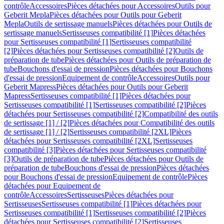
contrôle
Accessoires
Pièces détachées pour Accessoires
Outils pour
Geberit Mepla
Pièces détachées pour Outils pour Geberit
Mepla
Outils de sertissage manuels
Pièces détachées pour Outils de
sertissage manuels
Sertisseuses compatibilité [1]
Pièces détachées
pour Sertisseuses compatibilité [1]
Sertisseuses compatibilité
[2]
Pièces détachées pour Sertisseuses compatibilité [2]
Outils de
préparation de tube
Pièces détachées pour Outils de préparation de
tube
Bouchons d'essai de pression
Pièces détachées pour Bouchons
d'essai de pression
Equipement de contrôle
Accessoires
Outils pour
Geberit Mapress
Pièces détachées pour Outils pour Geberit
Mapress
Sertisseuses compatibilité [1]
Pièces détachées pour
Sertisseuses compatibilité [1]
Sertisseuses compatibilité [2]
Pièces
détachées pour Sertisseuses compatibilité [2]
Compatibilité des outils
de sertissage [1] / [2]
Pièces détachées pour Compatibilité des outils
de sertissage [1] / [2]
Sertisseuses compatibilité [2XL]
Pièces
détachées pour Sertisseuses compatibilité [2XL]
Sertisseuses
compatibilité [3]
Pièces détachées pour Sertisseuses compatibilité
[3]
Outils de préparation de tube
Pièces détachées pour Outils de
préparation de tube
Bouchons d'essai de pression
Pièces détachées
pour Bouchons d'essai de pression
Equipement de contrôle
Pièces
détachées pour Equipement de
contrôle
Accessoires
Sertisseuses
Pièces détachées pour
Sertisseuses
Sertisseuses compatibilité [1]
Pièces détachées pour
Sertisseuses compatibilité [1]
Sertisseuses compatibilité [2]
Pièces
détachées pour Sertisseuses compatibilité [2]
Sertisseuses