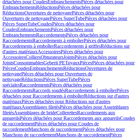
détachées pour Coudes
Embranchements
Pièces détachées pour
Embranchements
Réductions
Pièces détachées pour
Réductions
Ouvertures de nettoyage
Pièces détachées pour
Ouvertures de nettoyage
Pièces SuperTube
Pièces détachées pour
Pièces SuperTube
Coudes
Pièces détachées pour
Coudes
Embranchements
Pièces détachées pour
Embranchements
Raccordements
Pièces détachées pour
Raccordements
Raccordements à emboîter
Pièces détachées pour
Raccordements à emboîter
Raccordements à griffes
Réductions sur
d'autres matériaux
Accessoires
Pièces détachées pour
Accessoires
Colliers
Obturateurs
Joints
Pièces détachées pour
Joints
Consommables
Geberit PE
Tuyaux
Pièces
Pièces détachées pour
Pièces
Coudes
Embranchements
Réductions
Ouvertures de
nettoyage
Pièces détachées pour Ouvertures de
nettoyage
Réductions
Pièces SuperTube
Pièces
spéciales
Raccordements
Pièces détachées pour
Raccordements
Raccords soudés
Raccordements à emboîter
Pièces
détachées pour Raccordements à emboîter
Réductions sur d'autres
matériaux
Pièces détachées pour Réductions sur d'autres
matériaux
Assemblages filetés
Pièces détachées pour Assemblages
filetés
Assemblages de bride
Collerettes
Raccordements aux
appareils
Pièces détachées pour Raccordements aux appareils
Coudes
de raccordement
Pièces détachées pour Coudes de
raccordement
Manchons de raccordement
Pièces détachées pour
Manchons de raccordement
Manchons de raccordement
Pièces