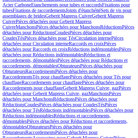
Acier Carbone
Etanchements pour tubes et raccords
Fixations pour
tubes
Fixations de raccordements
Joints d'étanchéité
Sets de vis pour
assemblages de brides
Geberit Mapress Cuivre
Geberit Mapress
Cuivre
Pièces détachées pour Geberit Mapress
Cuivre
Manchons
Pièces détachées pour Manchons
Réductions
Pièces
détachées pour Réductions
Coudes
Pièces détachées pour
Coudes
Tés
Pièces détachées pour Tés
Circulation interne
Pièces
détachées pour Circulation interne
Raccords en croix
Pièces
détachées pour Raccords en croix
Réductions indémontables
Pièces
détachées pour Réductions indémontables
Réductions et
raccordements, démontables
Pièces détachées pour Réductions et
raccordements, démontables
Obturateurs
Pièces détachées pour
Obturateurs
Raccordements
Pièces détachées pour
Raccordements
Tés pour chauffage
Pièces détachées pour Tés pour
chauffage
Raccordements pour chauffage
Pièces détachées pour
Raccordements pour chauffage
Geberit Mapress Cuivre, gaz
Pièces
détachées pour Geberit Mapress Cuivre, gaz
Manchons
Pièces
détachées pour Manchons
Réductions
Pièces détachées pour
Réductions
Coudes
Pièces détachées pour Coudes
Tés
Pièces
détachées pour Tés
Réductions indémontables
Pièces détachées pour
Réductions indémontables
Réductions et raccordements,
démontables
Pièces détachées pour Réductions et raccordements,
démontables
Obturateurs
Pièces détachées pour
Obturateurs
Raccordements
Pièces détachées pour
Raccordements
Accessoires pour Geberit Mapress Cuivre
Pièces