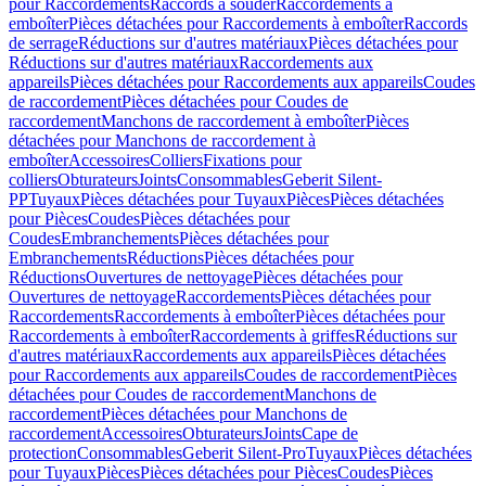
pour Raccordements
Raccords à souder
Raccordements à
emboîter
Pièces détachées pour Raccordements à emboîter
Raccords
de serrage
Réductions sur d'autres matériaux
Pièces détachées pour
Réductions sur d'autres matériaux
Raccordements aux
appareils
Pièces détachées pour Raccordements aux appareils
Coudes
de raccordement
Pièces détachées pour Coudes de
raccordement
Manchons de raccordement à emboîter
Pièces
détachées pour Manchons de raccordement à
emboîter
Accessoires
Colliers
Fixations pour
colliers
Obturateurs
Joints
Consommables
Geberit Silent-
PP
Tuyaux
Pièces détachées pour Tuyaux
Pièces
Pièces détachées
pour Pièces
Coudes
Pièces détachées pour
Coudes
Embranchements
Pièces détachées pour
Embranchements
Réductions
Pièces détachées pour
Réductions
Ouvertures de nettoyage
Pièces détachées pour
Ouvertures de nettoyage
Raccordements
Pièces détachées pour
Raccordements
Raccordements à emboîter
Pièces détachées pour
Raccordements à emboîter
Raccordements à griffes
Réductions sur
d'autres matériaux
Raccordements aux appareils
Pièces détachées
pour Raccordements aux appareils
Coudes de raccordement
Pièces
détachées pour Coudes de raccordement
Manchons de
raccordement
Pièces détachées pour Manchons de
raccordement
Accessoires
Obturateurs
Joints
Cape de
protection
Consommables
Geberit Silent-Pro
Tuyaux
Pièces détachées
pour Tuyaux
Pièces
Pièces détachées pour Pièces
Coudes
Pièces