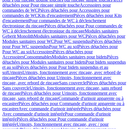
détachées pour Pour rinçage simple touche
Accessoires pour
commandes de WC
Pièces détachées pour Accessoires pour
commandes de WC
Kits d'encastrement
Pièces détachées pour Kits
d'encastrement
Pour commandes de WC à déclenchement
électronique du rinçage
Pièces détachées pour Pour commandes de
WC à déclenchement électronique du rinçage
Modules sanitaires
Geberit Monolith
Modules sanitaires pour WC
Pièces détachées pour
Modules sanitaires pour WC
Pour WC suspendus
Pièces détachées
pour Pour WC suspendus
Pour WC au sol
Pièces détachées pour
Pour WC au sol
Accessoires
Pièces détachées pour
Accessoires
Consommables
Modules sanitaires pour bidets
Pièces
détachées pour Modules sanitaires pour bidets
Pour bidets suspendus
et au sol
Pièces détachées pour Pour bidets suspendus et au
sol
Urinoirs
Urinoirs, fonctionnement avec rinçage, avec rebord de
rinçage
Pièces détachées pour Urinoirs, fonctionnement avec
rinçage, avec rebord de rinçage
Sans couvercle
Pièces détachées pour
Sans couvercle
Urinoirs, fonctionnement avec rinçage, sans rebord
de rinçage
Pièces détachées pour Urinoirs, fonctionnement avec
rinçage, sans rebord de rinçage
Commande d'urinoir apparente ou à
encastrer
Pièces détachées pour Commande d'urinoir apparente ou à
encastrer
Avec commande d'urinoir intégrée
Pièces détachées pour
Avec commande d'urinoir intégrée
Pour commande d'urinoir
intégrée
Pièces détachées pour Pour commande d'urinoir
intégrée
Urinoirs, fonctionnement avec rinçage, avec / pour