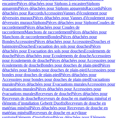
encastrer
Pièces détachées pour Siphons à encastrer
Siphons
apparents
Pièces détachées pour Siphons apparents
Raccords
Pièces
détachées pour Raccords
Accessoires
Vannes d'écoulement pour
déversoirs muraux
Pièces détachées pour Vannes d'écoulement pour
déversoirs muraux
Siphons
Pièces détachées pour Siphons
Coudes de
raccordement
Pièces détachées pour Coudes de
raccordement
Manchons de raccordement
Pièces détachées pour
Manchons de raccordement
Bondes
Pièces détachées pour
Bondes
Accessoires
Pièces détachées pour Accessoires
Douches et
baignoires
Douches
Evacuation des sols pour douches
Pièces
détachées pour Evacuation des sols pour douches
Ecoulements de
douche
Pièces détachées pour Ecoulements de douche
Accessoires
pour écoulements de douche
Pièces détachées pour Accessoires pour
écoulements de douche
Bondes pour douches de plain-pied
Pièces
détachées pour Bondes pour douches de plain-pied
Accessoires pour
bondes pour douches de plain-pied
Pièces détachées pour
Accessoires pour bondes pour douches de plain-pied
Evacuations
murales
Pièces détachées pour Evacuations murales
Accessoires pour
évacuations murales
Pièces détachées pour Accessoires pour
évacuations murales
Receveurs de douche
Pièces détachées pour
Receveurs de douche
Receveurs de douche en matériau minéral et
éléments d’installation Geberit Duofix
Receveurs de douche en
matériau minéral
Pièces détachées pour Receveurs de douche en
matériau minéral
Receveurs de douche en acrylique
sanitaire
Eléments d'installation
Pièces détachées pour Eléments