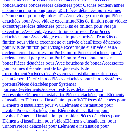
bonde
Caches bondes
Pièces détachées pour Caches bondes
Vannes
d'écoulement pour baignoires, d52
Pièces détachées pour Vannes
d'écoulement pour baignoires, d52
Avec vidage excentrique
Pièces
détachées pour Avec vidage excentrique
Kits de finition pour vidage
excentrique
Pièces détachées pour Kits de finition pour vidage
excentrique
Avec vidage excentrique et arrivée d'eau
Pièces
détachées pour Avec vidage excentrique et arrivée d'eau
Kits de
finition pour vidage excentrique et arrivée d'eau
Pièces détachées
pour Kits de finition pour vidage excentrique et arrivée d'eau
A
déclenchement par pression PushControl
Pièces détachées pour A
déclenchement par pression PushControl
Avec bouchons de
bonde
Pièces détachées pour Avec bouchons de bonde
Accessoires
pour vannes d'écoulement de baignoires
Kits de
raccordement
Arrivées d'eau
Systèmes d'installation et de chasse
d'eau
Geberit Duofix
Parois
Pièces détachées pour Parois
Systèmes
porteurs
Pièces détachées pour Systèmes
porteurs
Revêtements
Accessoires
Pièces détachées pour
Accessoires
Eléments d'installation
Pièces détachées pour Eléments
d'installation
Eléments d'installation pour WC
Pièces détachées pour
Eléments d'installation pour WC
Eléments d'installation pour
lavabos
Pièces détachées pour Eléments d'installation pour
lavabos
Eléments d'installation pour bidets
Pièces détachées pour
Eléments d'installation pour bidets
Eléments d'installation pour
urinoirs
Pièces détachées pour Eléments d'installation pour