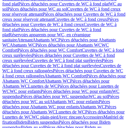
fond plat
Pièces détachées pour Cuvettes de WC à fond plat
WC au
sol
Pièces détachées pour WC au sol
Cuvettes de WC à fond creux
pour réservoir attenant
Pièces détachées pour Cuvettes de WC à fond
creux pour réservoir attenant
Cuvettes de WC à fond creux
Pièces
détachées pour Cuvettes de WC à fond creux
Cuvettes de WC à
fond plat
Pièces détachées pour Cuvettes de WC à fond
plat
Réservoirs apparents pour WC, en céramique
sanitaire
Attenant
Abattants WC
Pièces détachées pour Abattants
WC
Abattants WC
Pièces détachées pour Abattants WC
WC
Comfort
Pièces détachées pour WC Comfort
Cuvettes de WC à fond
creux surélevées
Pièces détachées pour Cuvettes de WC à fond
creux surélevées
Cuvettes de WC à fond plat surélevées
Pièces
détachées pour Cuvettes de WC à fond plat surélevées
Cuvettes de
WC à fond creux rallongées
Pièces détachées pour Cuvettes de WC
à fond creux rallongées
Abattants WC Comfort
Pièces détachées pour
Abattants WC Comfort
Abattants WC
Pièces détachées pour
Abattants WC
Lunettes de WC
Pièces détachées pour Lunettes de
WC
WC pour enfants
Pièces détachées pour WC pour enfants
WC
suspendus
Pièces détachées pour WC suspendus
WC au sol
Pièces
détachées pour WC au sol
Abattants WC pour enfants
Pièces
détachées pour Abattants WC pour enfants
Abattants WC
Pièces
détachées pour Abattants WC
Lunettes de WC
Pièces détachées pour
Lunettes de WC
WC plain-pied
Avec rinçage
Accessoires
Matériel de
fixation
Bidets
Bidets suspendus
Pièces détachées pour Bidets
suspendus
Bidets au sol
Pièces détachées pour Bidets au