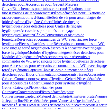
détachées pour Accessoires pour Geberit Mapress
Cuivre
Etanchements pour tubes et raccords
Fixations pour
tubes
Fixations de raccordements
Pièces détachées pour Fixations de
raccordements
Joints d'étanchéité
Sets de vis pour assemblages de
brides
Système d'hygiène Geberit
Unités de rinçage
hygiéniques
Pièces détachées pour Unités de rinçage
hygiéniques
Accessoires pour unités de rinçage
hygiéniques
Capteurs
Câbles
Couvertures et plaques de
fermeture
Réservoirs et commandes de WC avec rinçage forcé
hygiénique
Pièces détachées pour Réservoirs et commandes de WC
avec rinçage forcé hygiénique
Réservoirs à encastrer avec rinçage
forcé hygiénique
Modules d’hygiène intégrés
Pièces détachées pour
Modules d’hygiène intégrés
Accessoires pour réservoirs et
commandes de WC avec rinçage forcé hygiénique
Pièces détachées
pour Accessoires pour réservoirs et commandes de WC avec rinçage
forcé hygiénique
Capteurs
Câbles
Blocs d’alimentation
Pièces
détachées pour Blocs d’alimentation
Composants réseau
Accessoires
Geberit Connect pour système d'hygiène Geberit
Pièces détachées
pour Accessoires Geberit Connect pour système d'hygiène
Geberit
Gateways
Pièces détachées pour
Gateways
Convertisseurs
Pièces détachées pour
Convertisseurs
Capteurs
Matériel de montage
Armatures brutes
Vannes
à siège incliné
Pièces détachées pour Vannes à siège incliné
Avec
raccords à sertir FlowFit
Pièces détachées pour Avec raccords à sertir