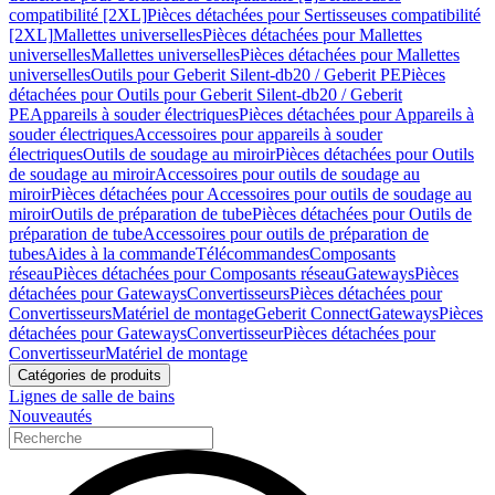
compatibilité [2XL]
Pièces détachées pour Sertisseuses compatibilité
[2XL]
Mallettes universelles
Pièces détachées pour Mallettes
universelles
Mallettes universelles
Pièces détachées pour Mallettes
universelles
Outils pour Geberit Silent-db20 / Geberit PE
Pièces
détachées pour Outils pour Geberit Silent-db20 / Geberit
PE
Appareils à souder électriques
Pièces détachées pour Appareils à
souder électriques
Accessoires pour appareils à souder
électriques
Outils de soudage au miroir
Pièces détachées pour Outils
de soudage au miroir
Accessoires pour outils de soudage au
miroir
Pièces détachées pour Accessoires pour outils de soudage au
miroir
Outils de préparation de tube
Pièces détachées pour Outils de
préparation de tube
Accessoires pour outils de préparation de
tubes
Aides à la commande
Télécommandes
Composants
réseau
Pièces détachées pour Composants réseau
Gateways
Pièces
détachées pour Gateways
Convertisseurs
Pièces détachées pour
Convertisseurs
Matériel de montage
Geberit Connect
Gateways
Pièces
détachées pour Gateways
Convertisseur
Pièces détachées pour
Convertisseur
Matériel de montage
Catégories de produits
Lignes de salle de bains
Nouveautés