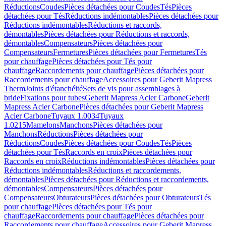
Réductions
Coudes
Pièces détachées pour Coudes
Tés
Pièces
détachées pour Tés
Réductions indémontables
Pièces détachées pour
Réductions indémontables
Réductions et raccords,
démontables
Pièces détachées pour Réductions et raccords,
démontables
Compensateurs
Pièces détachées pour
Compensateurs
Fermetures
Pièces détachées pour Fermetures
Tés
pour chauffage
Pièces détachées pour Tés pour
chauffage
Raccordements pour chauffage
Pièces détachées pour
Raccordements pour chauffage
Accessoires pour Geberit Mapress
Therm
Joints d'étanchéité
Sets de vis pour assemblages à
bride
Fixations pour tubes
Geberit Mapress Acier Carbone
Geberit
Mapress Acier Carbone
Pièces détachées pour Geberit Mapress
Acier Carbone
Tuyaux 1.0034
Tuyaux
1.0215
Mamelons
Manchons
Pièces détachées pour
Manchons
Réductions
Pièces détachées pour
Réductions
Coudes
Pièces détachées pour Coudes
Tés
Pièces
détachées pour Tés
Raccords en croix
Pièces détachées pour
Raccords en croix
Réductions indémontables
Pièces détachées pour
Réductions indémontables
Réductions et raccordements,
démontables
Pièces détachées pour Réductions et raccordements,
démontables
Compensateurs
Pièces détachées pour
Compensateurs
Obturateurs
Pièces détachées pour Obturateurs
Tés
pour chauffage
Pièces détachées pour Tés pour
chauffage
Raccordements pour chauffage
Pièces détachées pour
Raccordements pour chauffage
Accessoires pour Geberit Mapress