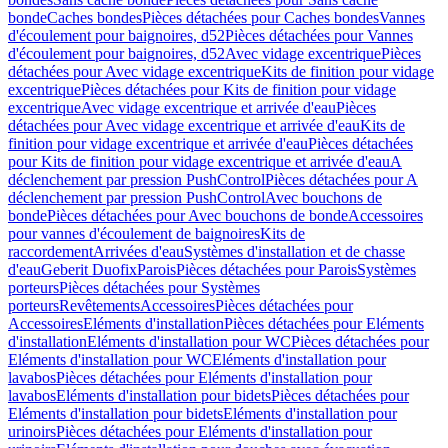
bonde
Caches bondes
Pièces détachées pour Caches bondes
Vannes
d'écoulement pour baignoires, d52
Pièces détachées pour Vannes
d'écoulement pour baignoires, d52
Avec vidage excentrique
Pièces
détachées pour Avec vidage excentrique
Kits de finition pour vidage
excentrique
Pièces détachées pour Kits de finition pour vidage
excentrique
Avec vidage excentrique et arrivée d'eau
Pièces
détachées pour Avec vidage excentrique et arrivée d'eau
Kits de
finition pour vidage excentrique et arrivée d'eau
Pièces détachées
pour Kits de finition pour vidage excentrique et arrivée d'eau
A
déclenchement par pression PushControl
Pièces détachées pour A
déclenchement par pression PushControl
Avec bouchons de
bonde
Pièces détachées pour Avec bouchons de bonde
Accessoires
pour vannes d'écoulement de baignoires
Kits de
raccordement
Arrivées d'eau
Systèmes d'installation et de chasse
d'eau
Geberit Duofix
Parois
Pièces détachées pour Parois
Systèmes
porteurs
Pièces détachées pour Systèmes
porteurs
Revêtements
Accessoires
Pièces détachées pour
Accessoires
Eléments d'installation
Pièces détachées pour Eléments
d'installation
Eléments d'installation pour WC
Pièces détachées pour
Eléments d'installation pour WC
Eléments d'installation pour
lavabos
Pièces détachées pour Eléments d'installation pour
lavabos
Eléments d'installation pour bidets
Pièces détachées pour
Eléments d'installation pour bidets
Eléments d'installation pour
urinoirs
Pièces détachées pour Eléments d'installation pour