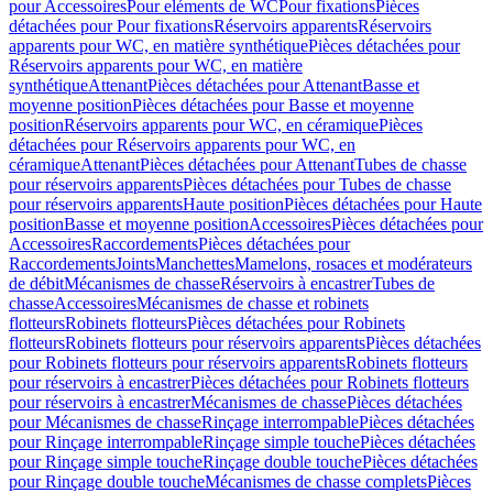
pour Accessoires
Pour eléments de WC
Pour fixations
Pièces
détachées pour Pour fixations
Réservoirs apparents
Réservoirs
apparents pour WC, en matière synthétique
Pièces détachées pour
Réservoirs apparents pour WC, en matière
synthétique
Attenant
Pièces détachées pour Attenant
Basse et
moyenne position
Pièces détachées pour Basse et moyenne
position
Réservoirs apparents pour WC, en céramique
Pièces
détachées pour Réservoirs apparents pour WC, en
céramique
Attenant
Pièces détachées pour Attenant
Tubes de chasse
pour réservoirs apparents
Pièces détachées pour Tubes de chasse
pour réservoirs apparents
Haute position
Pièces détachées pour Haute
position
Basse et moyenne position
Accessoires
Pièces détachées pour
Accessoires
Raccordements
Pièces détachées pour
Raccordements
Joints
Manchettes
Mamelons, rosaces et modérateurs
de débit
Mécanismes de chasse
Réservoirs à encastrer
Tubes de
chasse
Accessoires
Mécanismes de chasse et robinets
flotteurs
Robinets flotteurs
Pièces détachées pour Robinets
flotteurs
Robinets flotteurs pour réservoirs apparents
Pièces détachées
pour Robinets flotteurs pour réservoirs apparents
Robinets flotteurs
pour réservoirs à encastrer
Pièces détachées pour Robinets flotteurs
pour réservoirs à encastrer
Mécanismes de chasse
Pièces détachées
pour Mécanismes de chasse
Rinçage interrompable
Pièces détachées
pour Rinçage interrompable
Rinçage simple touche
Pièces détachées
pour Rinçage simple touche
Rinçage double touche
Pièces détachées
pour Rinçage double touche
Mécanismes de chasse complets
Pièces