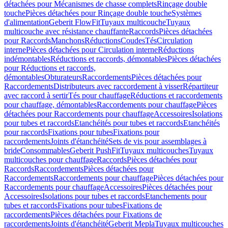
détachées pour Mécanismes de chasse complets
Rinçage double
touche
Pièces détachées pour Rinçage double touche
Systèmes
d'alimentation
Geberit FlowFit
Tuyaux multicouche
Tuyaux
multicouche avec résistance chauffante
Raccords
Pièces détachées
pour Raccords
Manchons
Réductions
Coudes
Tés
Circulation
interne
Pièces détachées pour Circulation interne
Réductions
indémontables
Réductions et raccords, démontables
Pièces détachées
pour Réductions et raccords,
démontables
Obturateurs
Raccordements
Pièces détachées pour
Raccordements
Distributeurs avec raccordement à visser
Répartiteur
avec raccord à sertir
Tés pour chauffage
Réductions et raccordements
pour chauffage, démontables
Raccordements pour chauffage
Pièces
détachées pour Raccordements pour chauffage
Accessoires
Isolations
pour tubes et raccords
Etanchéités pour tubes et raccords
Etanchéités
pour raccords
Fixations pour tubes
Fixations pour
raccordements
Joints d'étanchéité
Sets de vis pour assemblages à
bride
Consommables
Geberit PushFit
Tuyaux multicouches
Tuyaux
multicouches pour chauffage
Raccords
Pièces détachées pour
Raccords
Raccordements
Pièces détachées pour
Raccordements
Raccordements pour chauffage
Pièces détachées pour
Raccordements pour chauffage
Accessoires
Pièces détachées pour
Accessoires
Isolations pour tubes et raccords
Etanchements pour
tubes et raccords
Fixations pour tubes
Fixations de
raccordements
Pièces détachées pour Fixations de
raccordements
Joints d'étanchéité
Geberit Mepla
Tuyaux multicouches