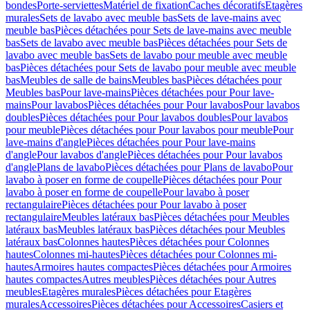
bondes
Porte-serviettes
Matériel de fixation
Caches décoratifs
Etagères
murales
Sets de lavabo avec meuble bas
Sets de lave-mains avec
meuble bas
Pièces détachées pour Sets de lave-mains avec meuble
bas
Sets de lavabo avec meuble bas
Pièces détachées pour Sets de
lavabo avec meuble bas
Sets de lavabo pour meuble avec meuble
bas
Pièces détachées pour Sets de lavabo pour meuble avec meuble
bas
Meubles de salle de bains
Meubles bas
Pièces détachées pour
Meubles bas
Pour lave-mains
Pièces détachées pour Pour lave-
mains
Pour lavabos
Pièces détachées pour Pour lavabos
Pour lavabos
doubles
Pièces détachées pour Pour lavabos doubles
Pour lavabos
pour meuble
Pièces détachées pour Pour lavabos pour meuble
Pour
lave-mains d'angle
Pièces détachées pour Pour lave-mains
d'angle
Pour lavabos d'angle
Pièces détachées pour Pour lavabos
d'angle
Plans de lavabo
Pièces détachées pour Plans de lavabo
Pour
lavabo à poser en forme de coupelle
Pièces détachées pour Pour
lavabo à poser en forme de coupelle
Pour lavabo à poser
rectangulaire
Pièces détachées pour Pour lavabo à poser
rectangulaire
Meubles latéraux bas
Pièces détachées pour Meubles
latéraux bas
Meubles latéraux bas
Pièces détachées pour Meubles
latéraux bas
Colonnes hautes
Pièces détachées pour Colonnes
hautes
Colonnes mi-hautes
Pièces détachées pour Colonnes mi-
hautes
Armoires hautes compactes
Pièces détachées pour Armoires
hautes compactes
Autres meubles
Pièces détachées pour Autres
meubles
Etagères murales
Pièces détachées pour Etagères
murales
Accessoires
Pièces détachées pour Accessoires
Casiers et