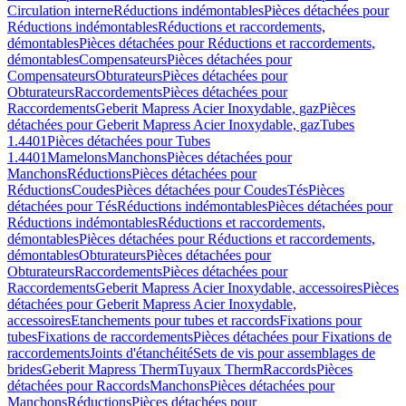
Circulation interne
Réductions indémontables
Pièces détachées pour
Réductions indémontables
Réductions et raccordements,
démontables
Pièces détachées pour Réductions et raccordements,
démontables
Compensateurs
Pièces détachées pour
Compensateurs
Obturateurs
Pièces détachées pour
Obturateurs
Raccordements
Pièces détachées pour
Raccordements
Geberit Mapress Acier Inoxydable, gaz
Pièces
détachées pour Geberit Mapress Acier Inoxydable, gaz
Tubes
1.4401
Pièces détachées pour Tubes
1.4401
Mamelons
Manchons
Pièces détachées pour
Manchons
Réductions
Pièces détachées pour
Réductions
Coudes
Pièces détachées pour Coudes
Tés
Pièces
détachées pour Tés
Réductions indémontables
Pièces détachées pour
Réductions indémontables
Réductions et raccordements,
démontables
Pièces détachées pour Réductions et raccordements,
démontables
Obturateurs
Pièces détachées pour
Obturateurs
Raccordements
Pièces détachées pour
Raccordements
Geberit Mapress Acier Inoxydable, accessoires
Pièces
détachées pour Geberit Mapress Acier Inoxydable,
accessoires
Etanchements pour tubes et raccords
Fixations pour
tubes
Fixations de raccordements
Pièces détachées pour Fixations de
raccordements
Joints d'étanchéité
Sets de vis pour assemblages de
brides
Geberit Mapress Therm
Tuyaux Therm
Raccords
Pièces
détachées pour Raccords
Manchons
Pièces détachées pour
Manchons
Réductions
Pièces détachées pour