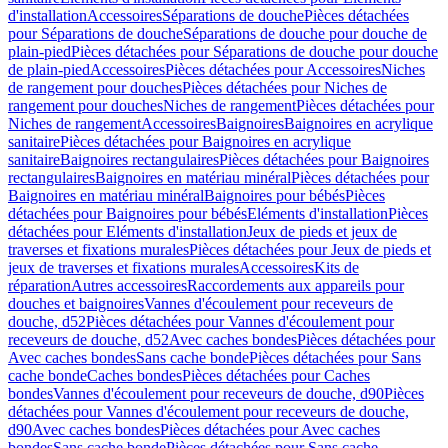
d'installation
Accessoires
Séparations de douche
Pièces détachées
pour Séparations de douche
Séparations de douche pour douche de
plain-pied
Pièces détachées pour Séparations de douche pour douche
de plain-pied
Accessoires
Pièces détachées pour Accessoires
Niches
de rangement pour douches
Pièces détachées pour Niches de
rangement pour douches
Niches de rangement
Pièces détachées pour
Niches de rangement
Accessoires
Baignoires
Baignoires en acrylique
sanitaire
Pièces détachées pour Baignoires en acrylique
sanitaire
Baignoires rectangulaires
Pièces détachées pour Baignoires
rectangulaires
Baignoires en matériau minéral
Pièces détachées pour
Baignoires en matériau minéral
Baignoires pour bébés
Pièces
détachées pour Baignoires pour bébés
Eléments d'installation
Pièces
détachées pour Eléments d'installation
Jeux de pieds et jeux de
traverses et fixations murales
Pièces détachées pour Jeux de pieds et
jeux de traverses et fixations murales
Accessoires
Kits de
réparation
Autres accessoires
Raccordements aux appareils pour
douches et baignoires
Vannes d'écoulement pour receveurs de
douche, d52
Pièces détachées pour Vannes d'écoulement pour
receveurs de douche, d52
Avec caches bondes
Pièces détachées pour
Avec caches bondes
Sans cache bonde
Pièces détachées pour Sans
cache bonde
Caches bondes
Pièces détachées pour Caches
bondes
Vannes d'écoulement pour receveurs de douche, d90
Pièces
détachées pour Vannes d'écoulement pour receveurs de douche,
d90
Avec caches bondes
Pièces détachées pour Avec caches
bondes
Sans cache bonde
Pièces détachées pour Sans cache