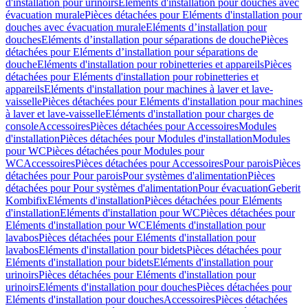
d'installation pour urinoirs
Eléments d'installation pour douches avec
évacuation murale
Pièces détachées pour Eléments d'installation pour
douches avec évacuation murale
Eléments d’installation pour
douches
Eléments d’installation pour séparations de douche
Pièces
détachées pour Eléments d’installation pour séparations de
douche
Eléments d'installation pour robinetteries et appareils
Pièces
détachées pour Eléments d'installation pour robinetteries et
appareils
Eléments d'installation pour machines à laver et lave-
vaisselle
Pièces détachées pour Eléments d'installation pour machines
à laver et lave-vaisselle
Eléments d'installation pour charges de
console
Accessoires
Pièces détachées pour Accessoires
Modules
d'installation
Pièces détachées pour Modules d'installation
Modules
pour WC
Pièces détachées pour Modules pour
WC
Accessoires
Pièces détachées pour Accessoires
Pour parois
Pièces
détachées pour Pour parois
Pour systèmes d'alimentation
Pièces
détachées pour Pour systèmes d'alimentation
Pour évacuation
Geberit
Kombifix
Eléments d'installation
Pièces détachées pour Eléments
d'installation
Eléments d'installation pour WC
Pièces détachées pour
Eléments d'installation pour WC
Eléments d'installation pour
lavabos
Pièces détachées pour Eléments d'installation pour
lavabos
Eléments d'installation pour bidets
Pièces détachées pour
Eléments d'installation pour bidets
Eléments d'installation pour
urinoirs
Pièces détachées pour Eléments d'installation pour
urinoirs
Eléments d'installation pour douches
Pièces détachées pour
Eléments d'installation pour douches
Accessoires
Pièces détachées