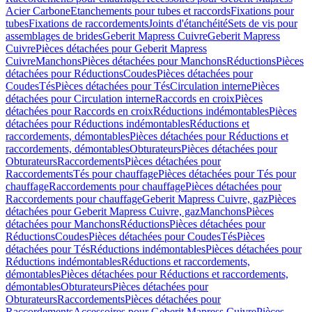
Acier Carbone
Etanchements pour tubes et raccords
Fixations pour
tubes
Fixations de raccordements
Joints d'étanchéité
Sets de vis pour
assemblages de brides
Geberit Mapress Cuivre
Geberit Mapress
Cuivre
Pièces détachées pour Geberit Mapress
Cuivre
Manchons
Pièces détachées pour Manchons
Réductions
Pièces
détachées pour Réductions
Coudes
Pièces détachées pour
Coudes
Tés
Pièces détachées pour Tés
Circulation interne
Pièces
détachées pour Circulation interne
Raccords en croix
Pièces
détachées pour Raccords en croix
Réductions indémontables
Pièces
détachées pour Réductions indémontables
Réductions et
raccordements, démontables
Pièces détachées pour Réductions et
raccordements, démontables
Obturateurs
Pièces détachées pour
Obturateurs
Raccordements
Pièces détachées pour
Raccordements
Tés pour chauffage
Pièces détachées pour Tés pour
chauffage
Raccordements pour chauffage
Pièces détachées pour
Raccordements pour chauffage
Geberit Mapress Cuivre, gaz
Pièces
détachées pour Geberit Mapress Cuivre, gaz
Manchons
Pièces
détachées pour Manchons
Réductions
Pièces détachées pour
Réductions
Coudes
Pièces détachées pour Coudes
Tés
Pièces
détachées pour Tés
Réductions indémontables
Pièces détachées pour
Réductions indémontables
Réductions et raccordements,
démontables
Pièces détachées pour Réductions et raccordements,
démontables
Obturateurs
Pièces détachées pour
Obturateurs
Raccordements
Pièces détachées pour
Raccordements
Accessoires pour Geberit Mapress Cuivre
Pièces