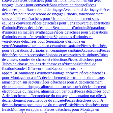
couvercle
Pièces détachées pour Urinoirs, fonctionnement avec
rinçage, avec / pour couvercle
Sans rebord de rinçage
Pièces
détachées pour Sans rebord de rinçage
Avec rebord de rinçage
Pièces
détachées pour Avec rebord de rinçage
Urinoirs, fonctionnement
sans eau
Pièces détachées pour Urinoirs, fonctionnement sans
eau
Sans couvercle
Pièces détachées pour Sans couvercle
Séparations
d'urinoirs
Pièces détachées pour Séparations d'urinoirs
Séparations
d'urinoirs en matière synthétique
Pièces détachées pour Séparations
d'urinoirs en matière synthétique
Séparations d'urinoirs en
verre
Pièces détachées pour Séparations d'urinoirs en
verre
Séparations d'urinoirs en céramique sanitaire
Pièces détachées
pour Séparations d'urinoirs en céramique sanitaire
Accessoires
Pièces
détachées pour Accessoires
Siphons et accessoires de siphons
Tubes
de chasse, coudes de chasse et réductions
Pièces détachées pour
Tubes de chasse, coudes de chasse et réductions
Matériel de
fixation
Bondes
Diffuseur d’eau
Raccordements aux
appareils
Commandes d'urinoir
Montage encastré
Pièces détachées
pour Montage encastré
A déclenchement électronique du rinçage,
alimentation sur secteur
Pièces détachées pour A déclenchement
électronique du rinçage, alimentation sur secteur
A déclenchement
électronique du rinçage, alimentation par piles
Pièces détachées pour
A déclenchement électronique du rinçage, alimentation par piles
A
déclenchement pneumatique du rinçage
Pièces détachées pour A
déclenchement pneumatique du rinçage
Basic
Pièces détachées pour
Basic
Montage en apparent
Pièces détachées pour Montage en