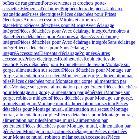
boîtes de rangement
Porte-serviettes et crochets porte-
serviettes
Eléments d'éclairage
Poignées
Jeux de pieds
Tableaux
magnétiques
Prises électriques
Pièces détachées pour Prises
électriques
Autres accessoires
Miroirs et armoires à
glace
Miroirs
Pièces détachées pour Miroirs
Avec éclairage
intégrée
Pièces détachées pour Avec éclairage intégrée
Armoires à
glace
Pièces détachées pour Armoires à glace
Avec éclairage
intégrée
Pièces détachées pour Avec éclairage intégrée
Sans éclairage
intégré
Pièces détachées pour Sans éclairage
intégré
Accessoires
Eléments d'éclairage
Poignées
Autres
accessoires
Prises électriques
Robinetteries
Robinetteries de
lavabo
Pièces détachées pour Robinetteries de lavabo
Montage sur
gorge, alimentation sur secteur
Pièces détachées pour Montage sur
gorge, alimentation sur secteur
Montage sur gorge, alimentation par
piles
Pièces détachées pour Montage sur gorge, alimentation par
piles
Montage sur gorge, alimentation par générateur
Pièces détachées
pour Montage sur gorge, alimentation par générateur
Montage sur
gorge, robinets mitigeurs
Pièces détachées pour Montage sur gorge,
robinets mitigeurs
Montage mural, alimentation sur secteur
Pièces
détachées pour Montage mural, alimentation sur secteur
Montage
mural, alimentation par piles
Pièces détachées pour Montage mural,
alimentation par piles
Montage mural, alimentation par
générateur
Pièces détachées pour Montage mural, alimentation par
générateur
Montage mural, robinets mélangeurs
Pièces détachées
pour Montage mural, robinets mélangeurs
Accessoires
Pièces