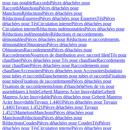
pour eau potable
Raccords
Pièces détachées pour
Raccords
Manchons
Pièces détachées pour
Manchons
Réductions
Pièces détachées pour
Réductions
Équerres
Pièces détachées pour Équerres
Tés
Pièces
détachées pour Tés
Circulation interne
Pièces détachées pour
Circulation interne
Réductions indémontables
Pièces détachées pour
Réductions indémontables
Réductions et raccordements,
démontables
Pièces détachées pour Réductions et raccordements,
démontables
Obturateurs
Pièces détachées pour
Obturateurs
Raccordements
Pièces détachées pour
Raccordements
Nourrices de distribution avec raccord fileté
Tés pour
chauffage
Pièces détachées pour Tés pour chauffage
Raccordements
pour chauffage
Pièces détachées pour Raccordements pour
chauffage
Accessoires
Pièces détachées pour Accessoires
Isolations
pour tubes et raccords
Etanchements pour tubes et raccords
Fixations
pour tubes
Fixations de raccordements
Pièces détachées pour
Fixations de raccordements
Joints d'étanchéité
Sets de vis pour
assemblages à bride
Geberit Mapress Acier Inoxydable
Geberit
Mapress Acier Inoxydable
Pièces détachées pour Geberit Mapress
Acier Inoxydable
Tuyaux 1.4401
Pièces détachées pour Tuyaux
1.4401
Tuyaux 1.4521
Pièces détachées pour Tuyaux
1.4521
Mamelons
Manchons
Pièces détachées pour
Manchons
Réductions
Pièces détachées pour
Réductions
Coudes
Pièces détachées pour Coudes
Tés
Pièces
détachées pour Tés
Circulation interne
Pièces détachées pour