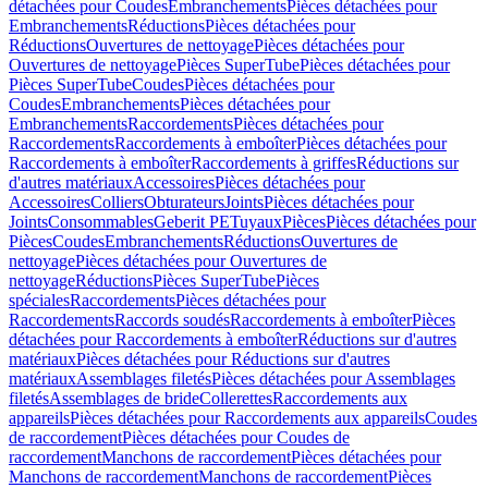
détachées pour Coudes
Embranchements
Pièces détachées pour
Embranchements
Réductions
Pièces détachées pour
Réductions
Ouvertures de nettoyage
Pièces détachées pour
Ouvertures de nettoyage
Pièces SuperTube
Pièces détachées pour
Pièces SuperTube
Coudes
Pièces détachées pour
Coudes
Embranchements
Pièces détachées pour
Embranchements
Raccordements
Pièces détachées pour
Raccordements
Raccordements à emboîter
Pièces détachées pour
Raccordements à emboîter
Raccordements à griffes
Réductions sur
d'autres matériaux
Accessoires
Pièces détachées pour
Accessoires
Colliers
Obturateurs
Joints
Pièces détachées pour
Joints
Consommables
Geberit PE
Tuyaux
Pièces
Pièces détachées pour
Pièces
Coudes
Embranchements
Réductions
Ouvertures de
nettoyage
Pièces détachées pour Ouvertures de
nettoyage
Réductions
Pièces SuperTube
Pièces
spéciales
Raccordements
Pièces détachées pour
Raccordements
Raccords soudés
Raccordements à emboîter
Pièces
détachées pour Raccordements à emboîter
Réductions sur d'autres
matériaux
Pièces détachées pour Réductions sur d'autres
matériaux
Assemblages filetés
Pièces détachées pour Assemblages
filetés
Assemblages de bride
Collerettes
Raccordements aux
appareils
Pièces détachées pour Raccordements aux appareils
Coudes
de raccordement
Pièces détachées pour Coudes de
raccordement
Manchons de raccordement
Pièces détachées pour
Manchons de raccordement
Manchons de raccordement
Pièces