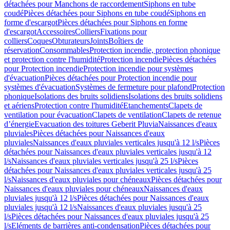
détachées pour Manchons de raccordement
Siphons en tube
coudé
Pièces détachées pour Siphons en tube coudé
Siphons en
forme d'escargot
Pièces détachées pour Siphons en forme
d'escargot
Accessoires
Colliers
Fixations pour
colliers
Coques
Obturateurs
Joints
Boîtiers de
réservation
Consommables
Protection incendie, protection phonique
et protection contre l'humidité
Protection incendie
Pièces détachées
pour Protection incendie
Protection incendie pour systèmes
d'évacuation
Pièces détachées pour Protection incendie pour
systèmes d'évacuation
Systèmes de fermeture pour plafond
Protection
phonique
Isolations des bruits solidiens
Isolations des bruits solidiens
et aériens
Protection contre l'humidité
Etanchements
Clapets de
ventilation pour évacuation
Clapets de ventilation
Clapets de retenue
d’énergie
Evacuation des toitures Geberit Pluvia
Naissances d'eaux
pluviales
Pièces détachées pour Naissances d'eaux
pluviales
Naissances d'eaux pluviales verticales jusqu'à 12 l/s
Pièces
détachées pour Naissances d'eaux pluviales verticales jusqu'à 12
l/s
Naissances d'eaux pluviales verticales jusqu'à 25 l/s
Pièces
détachées pour Naissances d'eaux pluviales verticales jusqu'à 25
l/s
Naissances d'eaux pluviales pour chéneaux
Pièces détachées pour
Naissances d'eaux pluviales pour chéneaux
Naissances d'eaux
pluviales jusqu'à 12 l/s
Pièces détachées pour Naissances d'eaux
pluviales jusqu'à 12 l/s
Naissances d'eaux pluviales jusqu'à 25
l/s
Pièces détachées pour Naissances d'eaux pluviales jusqu'à 25
l/s
Eléments de barrières anti-condensation
Pièces détachées pour