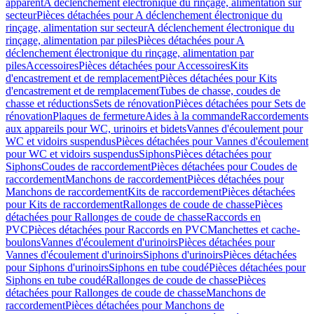
apparent
A déclenchement électronique du rinçage, alimentation sur
secteur
Pièces détachées pour A déclenchement électronique du
rinçage, alimentation sur secteur
A déclenchement électronique du
rinçage, alimentation par piles
Pièces détachées pour A
déclenchement électronique du rinçage, alimentation par
piles
Accessoires
Pièces détachées pour Accessoires
Kits
d'encastrement et de remplacement
Pièces détachées pour Kits
d'encastrement et de remplacement
Tubes de chasse, coudes de
chasse et réductions
Sets de rénovation
Pièces détachées pour Sets de
rénovation
Plaques de fermeture
Aides à la commande
Raccordements
aux appareils pour WC, urinoirs et bidets
Vannes d'écoulement pour
WC et vidoirs suspendus
Pièces détachées pour Vannes d'écoulement
pour WC et vidoirs suspendus
Siphons
Pièces détachées pour
Siphons
Coudes de raccordement
Pièces détachées pour Coudes de
raccordement
Manchons de raccordement
Pièces détachées pour
Manchons de raccordement
Kits de raccordement
Pièces détachées
pour Kits de raccordement
Rallonges de coude de chasse
Pièces
détachées pour Rallonges de coude de chasse
Raccords en
PVC
Pièces détachées pour Raccords en PVC
Manchettes et cache-
boulons
Vannes d'écoulement d'urinoirs
Pièces détachées pour
Vannes d'écoulement d'urinoirs
Siphons d'urinoirs
Pièces détachées
pour Siphons d'urinoirs
Siphons en tube coudé
Pièces détachées pour
Siphons en tube coudé
Rallonges de coude de chasse
Pièces
détachées pour Rallonges de coude de chasse
Manchons de
raccordement
Pièces détachées pour Manchons de