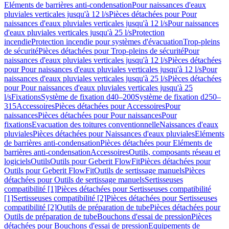
Eléments de barrières anti-condensation
Pour naissances d'eaux
pluviales verticales jusqu'à 12 l/s
Pièces détachées pour Pour
naissances d'eaux pluviales verticales jusqu'à 12 l/s
Pour naissances
d'eaux pluviales verticales jusqu'à 25 l/s
Protection
incendie
Protection incendie pour systèmes d'évacuation
Trop-pleins
de sécurité
Pièces détachées pour Trop-pleins de sécurité
Pour
naissances d'eaux pluviales verticales jusqu'à 12 l/s
Pièces détachées
pour Pour naissances d'eaux pluviales verticales jusqu'à 12 l/s
Pour
naissances d'eaux pluviales verticales jusqu'à 25 l/s
Pièces détachées
pour Pour naissances d'eaux pluviales verticales jusqu'à 25
l/s
Fixations
Système de fixation d40–200
Système de fixation d250–
315
Accessoires
Pièces détachées pour Accessoires
Pour
naissances
Pièces détachées pour Pour naissances
Pour
fixations
Evacuation des toitures conventionnelle
Naissances d'eaux
pluviales
Pièces détachées pour Naissances d'eaux pluviales
Eléments
de barrières anti-condensation
Pièces détachées pour Eléments de
barrières anti-condensation
Accessoires
Outils, composants réseau et
logiciels
Outils
Outils pour Geberit FlowFit
Pièces détachées pour
Outils pour Geberit FlowFit
Outils de sertissage manuels
Pièces
détachées pour Outils de sertissage manuels
Sertisseuses
compatibilité [1]
Pièces détachées pour Sertisseuses compatibilité
[1]
Sertisseuses compatibilité [2]
Pièces détachées pour Sertisseuses
compatibilité [2]
Outils de préparation de tube
Pièces détachées pour
Outils de préparation de tube
Bouchons d'essai de pression
Pièces
détachées pour Bouchons d'essai de pression
Equipements de