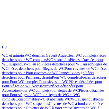
LU
WC et urinoirs
WC-douches Geberit AquaClean
WC complets
Pièces
détachées pour WC complets
WC suspendus
Pièces détachées pour
WC suspendus
WC au sol
Pièces détachées pour WC au sol
Sièges de
WC
Pièces détachées pour Sièges de WC
Pour cuvettes de WC
Pièces
détachées pour Pour cuvettes de WC
Panneaux design
Pièces
détachées pour Panneaux design
Pour WC complets
Pièces détachées
pour Pour WC complets
Pour sièges de WC
Pièces détachées pour
Pour sièges de WC
Accessoires
Pièces détachées pour
Accessoires
Pour WC complets
Pour sièges de WC
Pièces détachées
pour Pour sièges de WC
Pour sièges de WC et WC
complets
Consommables
WC et abattants WC
WC suspendus
Pièces
détachées pour WC suspendus
Cuvettes de WC à fond creux
Pièces
détachées pour Cuvettes de WC à fond creux
Cuvettes de WC à