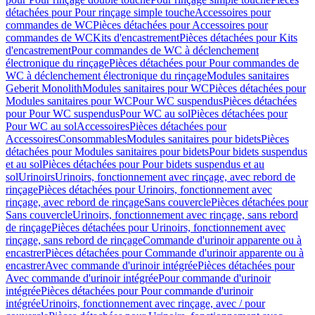
détachées pour Pour rinçage simple touche
Accessoires pour
commandes de WC
Pièces détachées pour Accessoires pour
commandes de WC
Kits d'encastrement
Pièces détachées pour Kits
d'encastrement
Pour commandes de WC à déclenchement
électronique du rinçage
Pièces détachées pour Pour commandes de
WC à déclenchement électronique du rinçage
Modules sanitaires
Geberit Monolith
Modules sanitaires pour WC
Pièces détachées pour
Modules sanitaires pour WC
Pour WC suspendus
Pièces détachées
pour Pour WC suspendus
Pour WC au sol
Pièces détachées pour
Pour WC au sol
Accessoires
Pièces détachées pour
Accessoires
Consommables
Modules sanitaires pour bidets
Pièces
détachées pour Modules sanitaires pour bidets
Pour bidets suspendus
et au sol
Pièces détachées pour Pour bidets suspendus et au
sol
Urinoirs
Urinoirs, fonctionnement avec rinçage, avec rebord de
rinçage
Pièces détachées pour Urinoirs, fonctionnement avec
rinçage, avec rebord de rinçage
Sans couvercle
Pièces détachées pour
Sans couvercle
Urinoirs, fonctionnement avec rinçage, sans rebord
de rinçage
Pièces détachées pour Urinoirs, fonctionnement avec
rinçage, sans rebord de rinçage
Commande d'urinoir apparente ou à
encastrer
Pièces détachées pour Commande d'urinoir apparente ou à
encastrer
Avec commande d'urinoir intégrée
Pièces détachées pour
Avec commande d'urinoir intégrée
Pour commande d'urinoir
intégrée
Pièces détachées pour Pour commande d'urinoir
intégrée
Urinoirs, fonctionnement avec rinçage, avec / pour