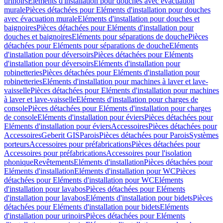
urinoirs
Eléments d'installation pour douches avec évacuation
murale
Pièces détachées pour Eléments d'installation pour douches
avec évacuation murale
Eléments d'installation pour douches et
baignoires
Pièces détachées pour Eléments d'installation pour
douches et baignoires
Eléments pour séparations de douche
Pièces
détachées pour Eléments pour séparations de douche
Eléments
d'installation pour déversoirs
Pièces détachées pour Eléments
d'installation pour déversoirs
Eléments d'installation pour
robinetteries
Pièces détachées pour Eléments d'installation pour
robinetteries
Eléments d'installation pour machines à laver et lave-
vaisselle
Pièces détachées pour Eléments d'installation pour machines
à laver et lave-vaisselle
Eléments d'installation pour charges de
console
Pièces détachées pour Eléments d'installation pour charges
de console
Eléments d'installation pour éviers
Pièces détachées pour
Eléments d'installation pour éviers
Accessoires
Pièces détachées pour
Accessoires
Geberit GIS
Parois
Pièces détachées pour Parois
Systèmes
porteurs
Accessoires pour préfabrications
Pièces détachées pour
Accessoires pour préfabrications
Accessoires pour l'isolation
phonique
Revêtements
Eléments d'installation
Pièces détachées pour
Eléments d'installation
Eléments d'installation pour WC
Pièces
détachées pour Eléments d'installation pour WC
Eléments
d'installation pour lavabos
Pièces détachées pour Eléments
d'installation pour lavabos
Eléments d'installation pour bidets
Pièces
détachées pour Eléments d'installation pour bidets
Eléments
d'installation pour urinoirs
Pièces détachées pour Eléments