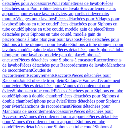
détachées pour Accessoires
Pour robinetteries de lavabo
Pièces
détachées pour Pour robinetteries de lavabo
Raccordements aux
appareils pour espace lavabo, éviers, appareils et déversoirs
muraux
Vidages pour lavabos
Pièces détachées pour Vidages pour
lavabos
Siphons en tube coudé
Pièces détachées pour Siphons en
tube coudé
Siphons en tube coudé, modèle gain de place
Pièces
détachées pour Siphons en tube coudé, modèle gain de
place
Siphons à tube plongeur pour lavabos
Pièces détachées pour
Siphons à tube plongeur pour lavabos
Siphons à tube plongeur pour
lavabos, modèle gain de place
Pièces détachées pour Siphons à tube
plongeur pour lavabos, modèle gain de place
Siphons à
encastrer
Pièces détachées pour Siphons à encastrer
Raccordements
de lavabo
Pièces détachées pour Raccordements de lavabo
Manchons
de raccordement
Coudes de
raccordement
Recouvrements
Raccords
Pièces détachées pour
Raccords
Joints
Tubes de trop-plein
Rallonges
Vannes d'écoulement
pour éviers
Pièces détachées pour Vannes d'écoulement pour
éviers
Siphons en tube coudé
Pièces détachées pour Siphons en tube
coudé
Siphons à double chambre
Pièces détachées pour Siphons à
double chambre
Siphons pour évier
Pièces détachées pour Siphons
pour évier
Manchons de raccordement
Pièces détachées pour
Manchons de raccordement
Accessoires
Pièces détachées pour
Accessoires
Vannes d'écoulement pour appareils
Pièces détachées
pour Vannes d'écoulement pour appareils
Siphons en tube
coudé
Pièces détachées pour Siphons en tube coudé
Siphons à