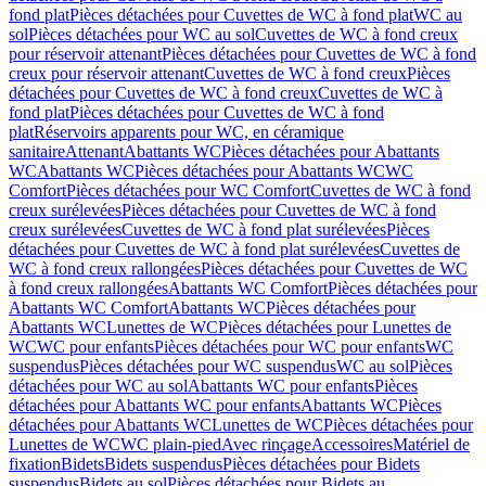
fond plat
Pièces détachées pour Cuvettes de WC à fond plat
WC au
sol
Pièces détachées pour WC au sol
Cuvettes de WC à fond creux
pour réservoir attenant
Pièces détachées pour Cuvettes de WC à fond
creux pour réservoir attenant
Cuvettes de WC à fond creux
Pièces
détachées pour Cuvettes de WC à fond creux
Cuvettes de WC à
fond plat
Pièces détachées pour Cuvettes de WC à fond
plat
Réservoirs apparents pour WC, en céramique
sanitaire
Attenant
Abattants WC
Pièces détachées pour Abattants
WC
Abattants WC
Pièces détachées pour Abattants WC
WC
Comfort
Pièces détachées pour WC Comfort
Cuvettes de WC à fond
creux surélevées
Pièces détachées pour Cuvettes de WC à fond
creux surélevées
Cuvettes de WC à fond plat surélevées
Pièces
détachées pour Cuvettes de WC à fond plat surélevées
Cuvettes de
WC à fond creux rallongées
Pièces détachées pour Cuvettes de WC
à fond creux rallongées
Abattants WC Comfort
Pièces détachées pour
Abattants WC Comfort
Abattants WC
Pièces détachées pour
Abattants WC
Lunettes de WC
Pièces détachées pour Lunettes de
WC
WC pour enfants
Pièces détachées pour WC pour enfants
WC
suspendus
Pièces détachées pour WC suspendus
WC au sol
Pièces
détachées pour WC au sol
Abattants WC pour enfants
Pièces
détachées pour Abattants WC pour enfants
Abattants WC
Pièces
détachées pour Abattants WC
Lunettes de WC
Pièces détachées pour
Lunettes de WC
WC plain-pied
Avec rinçage
Accessoires
Matériel de
fixation
Bidets
Bidets suspendus
Pièces détachées pour Bidets
suspendus
Bidets au sol
Pièces détachées pour Bidets au