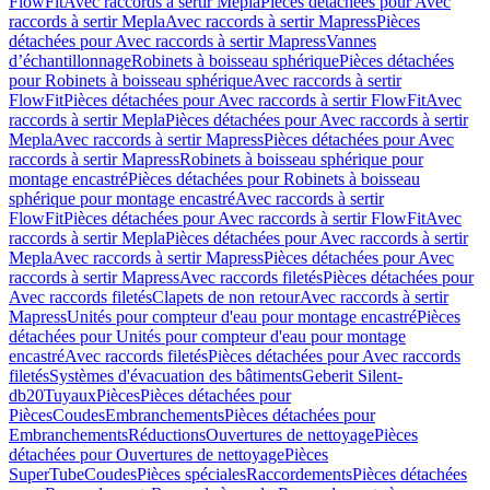
FlowFit
Avec raccords à sertir Mepla
Pièces détachées pour Avec
raccords à sertir Mepla
Avec raccords à sertir Mapress
Pièces
détachées pour Avec raccords à sertir Mapress
Vannes
d’échantillonnage
Robinets à boisseau sphérique
Pièces détachées
pour Robinets à boisseau sphérique
Avec raccords à sertir
FlowFit
Pièces détachées pour Avec raccords à sertir FlowFit
Avec
raccords à sertir Mepla
Pièces détachées pour Avec raccords à sertir
Mepla
Avec raccords à sertir Mapress
Pièces détachées pour Avec
raccords à sertir Mapress
Robinets à boisseau sphérique pour
montage encastré
Pièces détachées pour Robinets à boisseau
sphérique pour montage encastré
Avec raccords à sertir
FlowFit
Pièces détachées pour Avec raccords à sertir FlowFit
Avec
raccords à sertir Mepla
Pièces détachées pour Avec raccords à sertir
Mepla
Avec raccords à sertir Mapress
Pièces détachées pour Avec
raccords à sertir Mapress
Avec raccords filetés
Pièces détachées pour
Avec raccords filetés
Clapets de non retour
Avec raccords à sertir
Mapress
Unités pour compteur d'eau pour montage encastré
Pièces
détachées pour Unités pour compteur d'eau pour montage
encastré
Avec raccords filetés
Pièces détachées pour Avec raccords
filetés
Systèmes d'évacuation des bâtiments
Geberit Silent-
db20
Tuyaux
Pièces
Pièces détachées pour
Pièces
Coudes
Embranchements
Pièces détachées pour
Embranchements
Réductions
Ouvertures de nettoyage
Pièces
détachées pour Ouvertures de nettoyage
Pièces
SuperTube
Coudes
Pièces spéciales
Raccordements
Pièces détachées