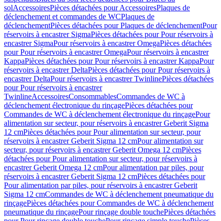
sol
Accessoires
Pièces détachées pour Accessoires
Plaques de
déclenchement et commandes de WC
Plaques de
déclenchement
Pièces détachées pour Plaques de déclenchement
Pour
réservoirs à encastrer Sigma
Pièces détachées pour Pour réservoirs à
encastrer Sigma
Pour réservoirs à encastrer Omega
Pièces détachées
pour Pour réservoirs à encastrer Omega
Pour réservoirs à encastrer
Kappa
Pièces détachées pour Pour réservoirs à encastrer Kappa
Pour
réservoirs à encastrer Delta
Pièces détachées pour Pour réservoirs à
encastrer Delta
Pour réservoirs à encastrer Twinline
Pièces détachées
pour Pour réservoirs à encastrer
Twinline
Accessoires
Consommables
Commandes de WC à
déclenchement électronique du rinçage
Pièces détachées pour
Commandes de WC à déclenchement électronique du rinçage
Pour
alimentation sur secteur, pour réservoirs à encastrer Geberit Sigma
12 cm
Pièces détachées pour Pour alimentation sur secteur, pour
réservoirs à encastrer Geberit Sigma 12 cm
Pour alimentation sur
secteur, pour réservoirs à encastrer Geberit Omega 12 cm
Pièces
détachées pour Pour alimentation sur secteur, pour réservoirs à
encastrer Geberit Omega 12 cm
Pour alimentation par piles, pour
réservoirs à encastrer Geberit Sigma 12 cm
Pièces détachées pour
Pour alimentation par piles, pour réservoirs à encastrer Geberit
Sigma 12 cm
Commandes de WC à déclenchement pneumatique du
rinçage
Pièces détachées pour Commandes de WC à déclenchement
pneumatique du rinçage
Pour rinçage double touche
Pièces détachées
pour Pour rinçage double touche
Pour rinçage simple touche
Pièces