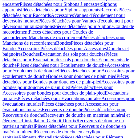
encastrer
Pièces détachées pour Siphons à encastrer
Siphons
apparents
Pièces détachées pour Siphons apparents
Raccords
Pièces
détachées pour Raccords
Accessoires
Vannes d'écoulement pour
déversoirs muraux
Pièces détachées pour Vannes d'écoulement pour
déversoirs muraux
Siphons
Pièces détachées pour Siphons
Coudes de
raccordement
Pièces détachées pour Coudes de
raccordement
Manchons de raccordement
Pièces détachées pour
Manchons de raccordement
Bondes
Pièces détachées pour
Bondes
Accessoires
Pièces détachées pour Accessoires
Douches et
baignoires
Douches
Evacuation des sols pour douches
Pièces
détachées pour Evacuation des sols pour douches
Ecoulements de
douche
Pièces détachées pour Ecoulements de douche
Accessoires
pour écoulements de douche
Pièces détachées pour Accessoires pour
écoulements de douche
Bondes pour douches de plain-pied
Pièces
détachées pour Bondes pour douches de plain-pied
Accessoires pour
bondes pour douches de plain-pied
Pièces détachées pour
Accessoires pour bondes pour douches de plain-pied
Evacuations
murales
Pièces détachées pour Evacuations murales
Accessoires pour
évacuations murales
Pièces détachées pour Accessoires pour
évacuations murales
Receveurs de douche
Pièces détachées pour
Receveurs de douche
Receveurs de douche en matériau minéral et
éléments d’installation Geberit Duofix
Receveurs de douche en
matériau minéral
Pièces détachées pour Receveurs de douche en
matériau minéral
Receveurs de douche en acrylique
sanitaire
Eléments d'installation
Pièces détachées pour Eléments