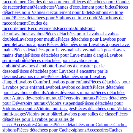
raccordement
Coudes de raccordement
Pièces détachées pour Coudes
de raccordement
Manchettes
Vannes d'écoulement pour bidets
Pièces
détachées pour Vannes d'écoulement pour bidets
Siphons en tube
coudé
Pièces détachées pour Siphons en tube coudé
Manchons de
raccordement
Coudes de
raccordement
Recouvrements
Raccords
Joints
Point
d'eau
Lavabos
Lavabos
Pièces détachées pour Lavabos
Lavabos
doubles
Lavabos pour meuble
Pièces détachées pour Lavabos pour
meuble
Lavabos à poser
Pièces détachées pour Lavabos à poser
Lave-
mains
Pièces détachées pour Lave-mains
Lave-mains à poser
Lave-
mains d'angle
Pièces détachées pour Lave-mains d'angle
Lavabos
semi-emboîtés
Pièces détachées pour Lavabos semi-
emboîtés
Lavabos à emboîter
Lavabos à encastrer par le
dessous
Pièces détachées pour Lavabos à encastrer par le
dessous
Lavabos d'angle
Pièces détachées pour Lavabos
d'angle
Lavabos Comfort
Lavabos pour enfants
Pièces détachées pour
Lavabos pour enfants
Lavabos
Lavabos collectifs
Pièces détachées
pour Lavabos collectifs
Autres déversoirs muraux
Pièces détachées
pour Autres déversoirs muraux
Déversoirs muraux
Pièces détachées
pour Déversoirs muraux
Vidoirs suspendus
Pièces détachées pour
Vidoirs suspendus
Vidoirs multi-usages
Pièces détachées pour Vidoirs
multi-usages
Vidoirs pour plâtre
Lavabos pour salles de classe
Pièces
détachées pour Lavabos pour salles de
classe
Accessoires
Colonnes
Pièces détachées pour Colonnes
Cache-
siphons
Pièces détachées pour Cache-siphons
Accessoires
Caches