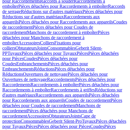
pour Raccordements
Raccords à souder
Raccordements à
emboîter
Pièces détachées pour Raccordements à emboîter
Raccords
de serrage
Réductions sur d'autres matériaux
Pièces détachées pour
Réductions sur d'autres matériaux
Raccordements aux
appareils
Pièces détachées pour Raccordements aux appareils
Coudes
de raccordement
Pièces détachées pour Coudes de
raccordement
Manchons de raccordement à emboîter
Pièces
détachées pour Manchons de raccordement à
emboîter
Accessoires
Colliers
Fixations pour
colliers
Obturateurs
Joints
Consommables
Geberit Silent-
PP
Tuyaux
Pièces détachées pour Tuyaux
Pièces
Pièces détachées
pour Pièces
Coudes
Pièces détachées pour
Coudes
Embranchements
Pièces détachées pour
Embranchements
Réductions
Pièces détachées pour
Réductions
Ouvertures de nettoyage
Pièces détachées pour
Ouvertures de nettoyage
Raccordements
Pièces détachées pour
Raccordements
Raccordements à emboîter
Pièces détachées pour
Raccordements à emboîter
Raccordements à griffes
Réductions sur
d'autres matériaux
Raccordements aux appareils
Pièces détachées
pour Raccordements aux appareils
Coudes de raccordement
Pièces
détachées pour Coudes de raccordement
Manchons de
raccordement
Pièces détachées pour Manchons de
raccordement
Accessoires
Obturateurs
Joints
Cape de
protection
Consommables
Geberit Silent-Pro
Tuyaux
Pièces détachées
pour Tuyaux
Pièces
Pièces détachées pour Pièces
Coudes
Pièces