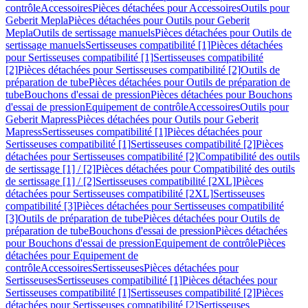
contrôle
Accessoires
Pièces détachées pour Accessoires
Outils pour
Geberit Mepla
Pièces détachées pour Outils pour Geberit
Mepla
Outils de sertissage manuels
Pièces détachées pour Outils de
sertissage manuels
Sertisseuses compatibilité [1]
Pièces détachées
pour Sertisseuses compatibilité [1]
Sertisseuses compatibilité
[2]
Pièces détachées pour Sertisseuses compatibilité [2]
Outils de
préparation de tube
Pièces détachées pour Outils de préparation de
tube
Bouchons d'essai de pression
Pièces détachées pour Bouchons
d'essai de pression
Equipement de contrôle
Accessoires
Outils pour
Geberit Mapress
Pièces détachées pour Outils pour Geberit
Mapress
Sertisseuses compatibilité [1]
Pièces détachées pour
Sertisseuses compatibilité [1]
Sertisseuses compatibilité [2]
Pièces
détachées pour Sertisseuses compatibilité [2]
Compatibilité des outils
de sertissage [1] / [2]
Pièces détachées pour Compatibilité des outils
de sertissage [1] / [2]
Sertisseuses compatibilité [2XL]
Pièces
détachées pour Sertisseuses compatibilité [2XL]
Sertisseuses
compatibilité [3]
Pièces détachées pour Sertisseuses compatibilité
[3]
Outils de préparation de tube
Pièces détachées pour Outils de
préparation de tube
Bouchons d'essai de pression
Pièces détachées
pour Bouchons d'essai de pression
Equipement de contrôle
Pièces
détachées pour Equipement de
contrôle
Accessoires
Sertisseuses
Pièces détachées pour
Sertisseuses
Sertisseuses compatibilité [1]
Pièces détachées pour
Sertisseuses compatibilité [1]
Sertisseuses compatibilité [2]
Pièces
détachées pour Sertisseuses compatibilité [2]
Sertisseuses