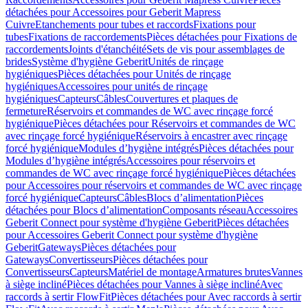
détachées pour Accessoires pour Geberit Mapress
Cuivre
Etanchements pour tubes et raccords
Fixations pour
tubes
Fixations de raccordements
Pièces détachées pour Fixations de
raccordements
Joints d'étanchéité
Sets de vis pour assemblages de
brides
Système d'hygiène Geberit
Unités de rinçage
hygiéniques
Pièces détachées pour Unités de rinçage
hygiéniques
Accessoires pour unités de rinçage
hygiéniques
Capteurs
Câbles
Couvertures et plaques de
fermeture
Réservoirs et commandes de WC avec rinçage forcé
hygiénique
Pièces détachées pour Réservoirs et commandes de WC
avec rinçage forcé hygiénique
Réservoirs à encastrer avec rinçage
forcé hygiénique
Modules d’hygiène intégrés
Pièces détachées pour
Modules d’hygiène intégrés
Accessoires pour réservoirs et
commandes de WC avec rinçage forcé hygiénique
Pièces détachées
pour Accessoires pour réservoirs et commandes de WC avec rinçage
forcé hygiénique
Capteurs
Câbles
Blocs d’alimentation
Pièces
détachées pour Blocs d’alimentation
Composants réseau
Accessoires
Geberit Connect pour système d'hygiène Geberit
Pièces détachées
pour Accessoires Geberit Connect pour système d'hygiène
Geberit
Gateways
Pièces détachées pour
Gateways
Convertisseurs
Pièces détachées pour
Convertisseurs
Capteurs
Matériel de montage
Armatures brutes
Vannes
à siège incliné
Pièces détachées pour Vannes à siège incliné
Avec
raccords à sertir FlowFit
Pièces détachées pour Avec raccords à sertir