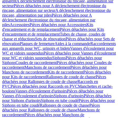
apparent
A déclenchement électronique du rinçage, alimentation sur
secteur
Pièces détachées pour A déclenchement électronique du
rinçage, alimentation sur secteur
A déclenchement électronique du
rinçage, alimentation par piles
Pièces détachées pour A
déclenchement électronique du rinçage, alimentation par
piles
Accessoires
Pièces détachées pour Accessoires
Kits
d'encastrement et de remplacement
Pièces détachées pour Kits
d'encastrement et de remplacement
Tubes de chasse, coudes de
chasse et réductions
Sets de rénovation
Pièces détachées pour Sets de
rénovation
Plaques de fermeture
Aides à la commande
Raccordements
aux appareils pour WC, urinoirs et bidets
Vannes d'écoulement pour
WC et vidoirs suspendus
Pièces détachées pour Vannes d'écoulement
pour WC et vidoirs suspendus
Siphons
Pièces détachées pour
Siphons
Coudes de raccordement
Pièces détachées pour Coudes de
raccordement
Manchons de raccordement
Pièces détachées pour
Manchons de raccordement
Kits de raccordement
Pièces détachées
pour Kits de raccordement
Rallonges de coude de chasse
Pièces
détachées pour Rallonges de coude de chasse
Raccords en
PVC
Pièces détachées pour Raccords en PVC
Manchettes et cache-
boulons
Vannes d'écoulement d'urinoirs
Pièces détachées pour
Vannes d'écoulement d'urinoirs
Siphons d'urinoirs
Pièces détachées
pour Siphons d'urinoirs
Siphons en tube coudé
Pièces détachées pour
Siphons en tube coudé
Rallonges de coude de chasse
Pièces
détachées pour Rallonges de coude de chasse
Manchons de
raccordement
Pièces détachées pour Manchons de