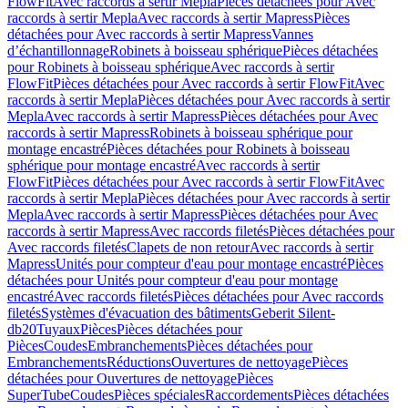
FlowFit
Avec raccords à sertir Mepla
Pièces détachées pour Avec
raccords à sertir Mepla
Avec raccords à sertir Mapress
Pièces
détachées pour Avec raccords à sertir Mapress
Vannes
d’échantillonnage
Robinets à boisseau sphérique
Pièces détachées
pour Robinets à boisseau sphérique
Avec raccords à sertir
FlowFit
Pièces détachées pour Avec raccords à sertir FlowFit
Avec
raccords à sertir Mepla
Pièces détachées pour Avec raccords à sertir
Mepla
Avec raccords à sertir Mapress
Pièces détachées pour Avec
raccords à sertir Mapress
Robinets à boisseau sphérique pour
montage encastré
Pièces détachées pour Robinets à boisseau
sphérique pour montage encastré
Avec raccords à sertir
FlowFit
Pièces détachées pour Avec raccords à sertir FlowFit
Avec
raccords à sertir Mepla
Pièces détachées pour Avec raccords à sertir
Mepla
Avec raccords à sertir Mapress
Pièces détachées pour Avec
raccords à sertir Mapress
Avec raccords filetés
Pièces détachées pour
Avec raccords filetés
Clapets de non retour
Avec raccords à sertir
Mapress
Unités pour compteur d'eau pour montage encastré
Pièces
détachées pour Unités pour compteur d'eau pour montage
encastré
Avec raccords filetés
Pièces détachées pour Avec raccords
filetés
Systèmes d'évacuation des bâtiments
Geberit Silent-
db20
Tuyaux
Pièces
Pièces détachées pour
Pièces
Coudes
Embranchements
Pièces détachées pour
Embranchements
Réductions
Ouvertures de nettoyage
Pièces
détachées pour Ouvertures de nettoyage
Pièces
SuperTube
Coudes
Pièces spéciales
Raccordements
Pièces détachées