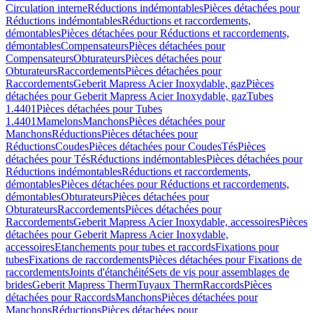
Circulation interne
Réductions indémontables
Pièces détachées pour
Réductions indémontables
Réductions et raccordements,
démontables
Pièces détachées pour Réductions et raccordements,
démontables
Compensateurs
Pièces détachées pour
Compensateurs
Obturateurs
Pièces détachées pour
Obturateurs
Raccordements
Pièces détachées pour
Raccordements
Geberit Mapress Acier Inoxydable, gaz
Pièces
détachées pour Geberit Mapress Acier Inoxydable, gaz
Tubes
1.4401
Pièces détachées pour Tubes
1.4401
Mamelons
Manchons
Pièces détachées pour
Manchons
Réductions
Pièces détachées pour
Réductions
Coudes
Pièces détachées pour Coudes
Tés
Pièces
détachées pour Tés
Réductions indémontables
Pièces détachées pour
Réductions indémontables
Réductions et raccordements,
démontables
Pièces détachées pour Réductions et raccordements,
démontables
Obturateurs
Pièces détachées pour
Obturateurs
Raccordements
Pièces détachées pour
Raccordements
Geberit Mapress Acier Inoxydable, accessoires
Pièces
détachées pour Geberit Mapress Acier Inoxydable,
accessoires
Etanchements pour tubes et raccords
Fixations pour
tubes
Fixations de raccordements
Pièces détachées pour Fixations de
raccordements
Joints d'étanchéité
Sets de vis pour assemblages de
brides
Geberit Mapress Therm
Tuyaux Therm
Raccords
Pièces
détachées pour Raccords
Manchons
Pièces détachées pour
Manchons
Réductions
Pièces détachées pour