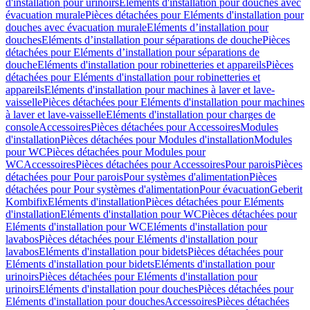
d'installation pour urinoirs
Eléments d'installation pour douches avec
évacuation murale
Pièces détachées pour Eléments d'installation pour
douches avec évacuation murale
Eléments d’installation pour
douches
Eléments d’installation pour séparations de douche
Pièces
détachées pour Eléments d’installation pour séparations de
douche
Eléments d'installation pour robinetteries et appareils
Pièces
détachées pour Eléments d'installation pour robinetteries et
appareils
Eléments d'installation pour machines à laver et lave-
vaisselle
Pièces détachées pour Eléments d'installation pour machines
à laver et lave-vaisselle
Eléments d'installation pour charges de
console
Accessoires
Pièces détachées pour Accessoires
Modules
d'installation
Pièces détachées pour Modules d'installation
Modules
pour WC
Pièces détachées pour Modules pour
WC
Accessoires
Pièces détachées pour Accessoires
Pour parois
Pièces
détachées pour Pour parois
Pour systèmes d'alimentation
Pièces
détachées pour Pour systèmes d'alimentation
Pour évacuation
Geberit
Kombifix
Eléments d'installation
Pièces détachées pour Eléments
d'installation
Eléments d'installation pour WC
Pièces détachées pour
Eléments d'installation pour WC
Eléments d'installation pour
lavabos
Pièces détachées pour Eléments d'installation pour
lavabos
Eléments d'installation pour bidets
Pièces détachées pour
Eléments d'installation pour bidets
Eléments d'installation pour
urinoirs
Pièces détachées pour Eléments d'installation pour
urinoirs
Eléments d'installation pour douches
Pièces détachées pour
Eléments d'installation pour douches
Accessoires
Pièces détachées