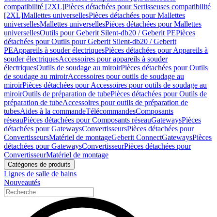
compatibilité [2XL]
Pièces détachées pour Sertisseuses compatibilité
[2XL]
Mallettes universelles
Pièces détachées pour Mallettes
universelles
Mallettes universelles
Pièces détachées pour Mallettes
universelles
Outils pour Geberit Silent-db20 / Geberit PE
Pièces
détachées pour Outils pour Geberit Silent-db20 / Geberit
PE
Appareils à souder électriques
Pièces détachées pour Appareils à
souder électriques
Accessoires pour appareils à souder
électriques
Outils de soudage au miroir
Pièces détachées pour Outils
de soudage au miroir
Accessoires pour outils de soudage au
miroir
Pièces détachées pour Accessoires pour outils de soudage au
miroir
Outils de préparation de tube
Pièces détachées pour Outils de
préparation de tube
Accessoires pour outils de préparation de
tubes
Aides à la commande
Télécommandes
Composants
réseau
Pièces détachées pour Composants réseau
Gateways
Pièces
détachées pour Gateways
Convertisseurs
Pièces détachées pour
Convertisseurs
Matériel de montage
Geberit Connect
Gateways
Pièces
détachées pour Gateways
Convertisseur
Pièces détachées pour
Convertisseur
Matériel de montage
Catégories de produits
Lignes de salle de bains
Nouveautés