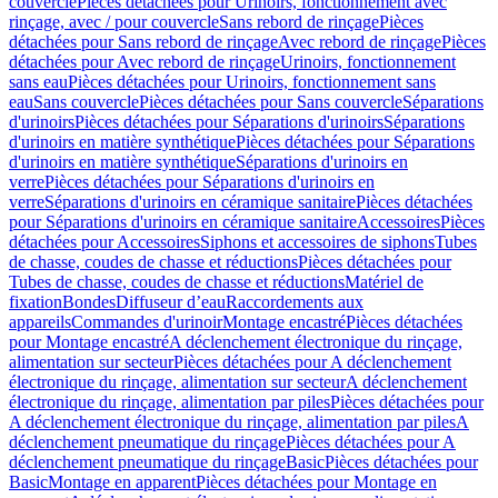
couvercle
Pièces détachées pour Urinoirs, fonctionnement avec
rinçage, avec / pour couvercle
Sans rebord de rinçage
Pièces
détachées pour Sans rebord de rinçage
Avec rebord de rinçage
Pièces
détachées pour Avec rebord de rinçage
Urinoirs, fonctionnement
sans eau
Pièces détachées pour Urinoirs, fonctionnement sans
eau
Sans couvercle
Pièces détachées pour Sans couvercle
Séparations
d'urinoirs
Pièces détachées pour Séparations d'urinoirs
Séparations
d'urinoirs en matière synthétique
Pièces détachées pour Séparations
d'urinoirs en matière synthétique
Séparations d'urinoirs en
verre
Pièces détachées pour Séparations d'urinoirs en
verre
Séparations d'urinoirs en céramique sanitaire
Pièces détachées
pour Séparations d'urinoirs en céramique sanitaire
Accessoires
Pièces
détachées pour Accessoires
Siphons et accessoires de siphons
Tubes
de chasse, coudes de chasse et réductions
Pièces détachées pour
Tubes de chasse, coudes de chasse et réductions
Matériel de
fixation
Bondes
Diffuseur d’eau
Raccordements aux
appareils
Commandes d'urinoir
Montage encastré
Pièces détachées
pour Montage encastré
A déclenchement électronique du rinçage,
alimentation sur secteur
Pièces détachées pour A déclenchement
électronique du rinçage, alimentation sur secteur
A déclenchement
électronique du rinçage, alimentation par piles
Pièces détachées pour
A déclenchement électronique du rinçage, alimentation par piles
A
déclenchement pneumatique du rinçage
Pièces détachées pour A
déclenchement pneumatique du rinçage
Basic
Pièces détachées pour
Basic
Montage en apparent
Pièces détachées pour Montage en