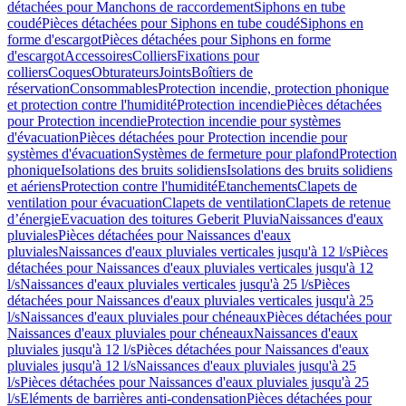
détachées pour Manchons de raccordement
Siphons en tube
coudé
Pièces détachées pour Siphons en tube coudé
Siphons en
forme d'escargot
Pièces détachées pour Siphons en forme
d'escargot
Accessoires
Colliers
Fixations pour
colliers
Coques
Obturateurs
Joints
Boîtiers de
réservation
Consommables
Protection incendie, protection phonique
et protection contre l'humidité
Protection incendie
Pièces détachées
pour Protection incendie
Protection incendie pour systèmes
d'évacuation
Pièces détachées pour Protection incendie pour
systèmes d'évacuation
Systèmes de fermeture pour plafond
Protection
phonique
Isolations des bruits solidiens
Isolations des bruits solidiens
et aériens
Protection contre l'humidité
Etanchements
Clapets de
ventilation pour évacuation
Clapets de ventilation
Clapets de retenue
d’énergie
Evacuation des toitures Geberit Pluvia
Naissances d'eaux
pluviales
Pièces détachées pour Naissances d'eaux
pluviales
Naissances d'eaux pluviales verticales jusqu'à 12 l/s
Pièces
détachées pour Naissances d'eaux pluviales verticales jusqu'à 12
l/s
Naissances d'eaux pluviales verticales jusqu'à 25 l/s
Pièces
détachées pour Naissances d'eaux pluviales verticales jusqu'à 25
l/s
Naissances d'eaux pluviales pour chéneaux
Pièces détachées pour
Naissances d'eaux pluviales pour chéneaux
Naissances d'eaux
pluviales jusqu'à 12 l/s
Pièces détachées pour Naissances d'eaux
pluviales jusqu'à 12 l/s
Naissances d'eaux pluviales jusqu'à 25
l/s
Pièces détachées pour Naissances d'eaux pluviales jusqu'à 25
l/s
Eléments de barrières anti-condensation
Pièces détachées pour