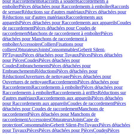
pour Raccordements
Raccords à souder
Raccordements à
emboîter
Pièces détachées pour Raccordements à emboîter
Raccords
de serrage
Réductions sur d'autres matériaux
Pièces détachées pour
Réductions sur d'autres matériaux
Raccordements aux
appareils
Pièces détachées pour Raccordements aux appareils
Coudes
de raccordement
Pièces détachées pour Coudes de
raccordement
Manchons de raccordement à emboîter
Pièces
détachées pour Manchons de raccordement à
emboîter
Accessoires
Colliers
Fixations pour
colliers
Obturateurs
Joints
Consommables
Geberit Silent-
PP
Tuyaux
Pièces détachées pour Tuyaux
Pièces
Pièces détachées
pour Pièces
Coudes
Pièces détachées pour
Coudes
Embranchements
Pièces détachées pour
Embranchements
Réductions
Pièces détachées pour
Réductions
Ouvertures de nettoyage
Pièces détachées pour
Ouvertures de nettoyage
Raccordements
Pièces détachées pour
Raccordements
Raccordements à emboîter
Pièces détachées pour
Raccordements à emboîter
Raccordements à griffes
Réductions sur
d'autres matériaux
Raccordements aux appareils
Pièces détachées
pour Raccordements aux appareils
Coudes de raccordement
Pièces
détachées pour Coudes de raccordement
Manchons de
raccordement
Pièces détachées pour Manchons de
raccordement
Accessoires
Obturateurs
Joints
Cape de
protection
Consommables
Geberit Silent-Pro
Tuyaux
Pièces détachées
pour Tuyaux
Pièces
Pièces détachées pour Pièces
Coudes
Pièces