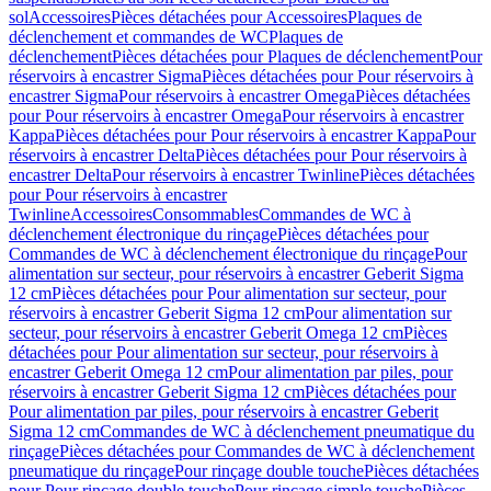
sol
Accessoires
Pièces détachées pour Accessoires
Plaques de
déclenchement et commandes de WC
Plaques de
déclenchement
Pièces détachées pour Plaques de déclenchement
Pour
réservoirs à encastrer Sigma
Pièces détachées pour Pour réservoirs à
encastrer Sigma
Pour réservoirs à encastrer Omega
Pièces détachées
pour Pour réservoirs à encastrer Omega
Pour réservoirs à encastrer
Kappa
Pièces détachées pour Pour réservoirs à encastrer Kappa
Pour
réservoirs à encastrer Delta
Pièces détachées pour Pour réservoirs à
encastrer Delta
Pour réservoirs à encastrer Twinline
Pièces détachées
pour Pour réservoirs à encastrer
Twinline
Accessoires
Consommables
Commandes de WC à
déclenchement électronique du rinçage
Pièces détachées pour
Commandes de WC à déclenchement électronique du rinçage
Pour
alimentation sur secteur, pour réservoirs à encastrer Geberit Sigma
12 cm
Pièces détachées pour Pour alimentation sur secteur, pour
réservoirs à encastrer Geberit Sigma 12 cm
Pour alimentation sur
secteur, pour réservoirs à encastrer Geberit Omega 12 cm
Pièces
détachées pour Pour alimentation sur secteur, pour réservoirs à
encastrer Geberit Omega 12 cm
Pour alimentation par piles, pour
réservoirs à encastrer Geberit Sigma 12 cm
Pièces détachées pour
Pour alimentation par piles, pour réservoirs à encastrer Geberit
Sigma 12 cm
Commandes de WC à déclenchement pneumatique du
rinçage
Pièces détachées pour Commandes de WC à déclenchement
pneumatique du rinçage
Pour rinçage double touche
Pièces détachées
pour Pour rinçage double touche
Pour rinçage simple touche
Pièces