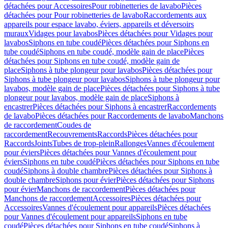
détachées pour Accessoires
Pour robinetteries de lavabo
Pièces
détachées pour Pour robinetteries de lavabo
Raccordements aux
appareils pour espace lavabo, éviers, appareils et déversoirs
muraux
Vidages pour lavabos
Pièces détachées pour Vidages pour
lavabos
Siphons en tube coudé
Pièces détachées pour Siphons en
tube coudé
Siphons en tube coudé, modèle gain de place
Pièces
détachées pour Siphons en tube coudé, modèle gain de
place
Siphons à tube plongeur pour lavabos
Pièces détachées pour
Siphons à tube plongeur pour lavabos
Siphons à tube plongeur pour
lavabos, modèle gain de place
Pièces détachées pour Siphons à tube
plongeur pour lavabos, modèle gain de place
Siphons à
encastrer
Pièces détachées pour Siphons à encastrer
Raccordements
de lavabo
Pièces détachées pour Raccordements de lavabo
Manchons
de raccordement
Coudes de
raccordement
Recouvrements
Raccords
Pièces détachées pour
Raccords
Joints
Tubes de trop-plein
Rallonges
Vannes d'écoulement
pour éviers
Pièces détachées pour Vannes d'écoulement pour
éviers
Siphons en tube coudé
Pièces détachées pour Siphons en tube
coudé
Siphons à double chambre
Pièces détachées pour Siphons à
double chambre
Siphons pour évier
Pièces détachées pour Siphons
pour évier
Manchons de raccordement
Pièces détachées pour
Manchons de raccordement
Accessoires
Pièces détachées pour
Accessoires
Vannes d'écoulement pour appareils
Pièces détachées
pour Vannes d'écoulement pour appareils
Siphons en tube
coudé
Pièces détachées pour Siphons en tube coudé
Siphons à