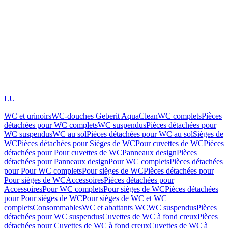
LU
WC et urinoirs
WC-douches Geberit AquaClean
WC complets
Pièces
détachées pour WC complets
WC suspendus
Pièces détachées pour
WC suspendus
WC au sol
Pièces détachées pour WC au sol
Sièges de
WC
Pièces détachées pour Sièges de WC
Pour cuvettes de WC
Pièces
détachées pour Pour cuvettes de WC
Panneaux design
Pièces
détachées pour Panneaux design
Pour WC complets
Pièces détachées
pour Pour WC complets
Pour sièges de WC
Pièces détachées pour
Pour sièges de WC
Accessoires
Pièces détachées pour
Accessoires
Pour WC complets
Pour sièges de WC
Pièces détachées
pour Pour sièges de WC
Pour sièges de WC et WC
complets
Consommables
WC et abattants WC
WC suspendus
Pièces
détachées pour WC suspendus
Cuvettes de WC à fond creux
Pièces
détachées pour Cuvettes de WC à fond creux
Cuvettes de WC à