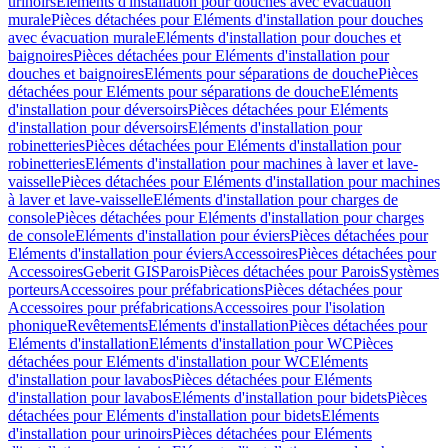
urinoirs
Eléments d'installation pour douches avec évacuation
murale
Pièces détachées pour Eléments d'installation pour douches
avec évacuation murale
Eléments d'installation pour douches et
baignoires
Pièces détachées pour Eléments d'installation pour
douches et baignoires
Eléments pour séparations de douche
Pièces
détachées pour Eléments pour séparations de douche
Eléments
d'installation pour déversoirs
Pièces détachées pour Eléments
d'installation pour déversoirs
Eléments d'installation pour
robinetteries
Pièces détachées pour Eléments d'installation pour
robinetteries
Eléments d'installation pour machines à laver et lave-
vaisselle
Pièces détachées pour Eléments d'installation pour machines
à laver et lave-vaisselle
Eléments d'installation pour charges de
console
Pièces détachées pour Eléments d'installation pour charges
de console
Eléments d'installation pour éviers
Pièces détachées pour
Eléments d'installation pour éviers
Accessoires
Pièces détachées pour
Accessoires
Geberit GIS
Parois
Pièces détachées pour Parois
Systèmes
porteurs
Accessoires pour préfabrications
Pièces détachées pour
Accessoires pour préfabrications
Accessoires pour l'isolation
phonique
Revêtements
Eléments d'installation
Pièces détachées pour
Eléments d'installation
Eléments d'installation pour WC
Pièces
détachées pour Eléments d'installation pour WC
Eléments
d'installation pour lavabos
Pièces détachées pour Eléments
d'installation pour lavabos
Eléments d'installation pour bidets
Pièces
détachées pour Eléments d'installation pour bidets
Eléments
d'installation pour urinoirs
Pièces détachées pour Eléments