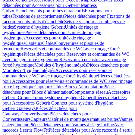
détachées pour Accessoires pour Geberit Mapress
Cuivre
Etanchements pour tubes et raccords
Fixations pour
tubes
Fixations de raccordements
Pièces détachées pour Fixations de
raccordements
Joints d'étanchéité
Sets de vis pour assemblages de
brides
Système d'hygiène Geberit
Unités de rinçage
hygiéniques
Pièces détachées pour Unités de rinçage
hygiéniques
Accessoires pour unités de rinçage
hygiéniques
Capteurs
Câbles
Couvertures et plaques de
fermeture
Réservoirs et commandes de WC avec rinçage forcé
hygiénique
Pièces détachées pour Réservoirs et commandes de WC
avec rinçage forcé hygiénique
Réservoirs à encastrer avec rinçage
forcé hygiénique
Modules d’hygiène intégrés
Pièces détachées pour
Modules d’hygiène intégrés
Accessoires pour réservoirs et
commandes de WC avec rinçage forcé hygiénique
Pièces détachées
pour Accessoires pour réservoirs et commandes de WC avec rinçage
forcé hygiénique
Capteurs
Câbles
Blocs d’alimentation
Pièces
détachées pour Blocs d’alimentation
Composants réseau
Accessoires
Geberit Connect pour système d'hygiène Geberit
Pièces détachées
pour Accessoires Geberit Connect pour système d'hygiène
Geberit
Gateways
Pièces détachées pour
Gateways
Convertisseurs
Pièces détachées pour
Convertisseurs
Capteurs
Matériel de montage
Armatures brutes
Vannes
à siège incliné
Pièces détachées pour Vannes à siège incliné
Avec
raccords à sertir FlowFit
Pièces détachées pour Avec raccords à sertir