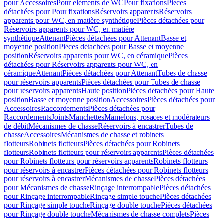
pour Accessoires
Pour eléments de WC
Pour fixations
Pièces
détachées pour Pour fixations
Réservoirs apparents
Réservoirs
apparents pour WC, en matière synthétique
Pièces détachées pour
Réservoirs apparents pour WC, en matière
synthétique
Attenant
Pièces détachées pour Attenant
Basse et
moyenne position
Pièces détachées pour Basse et moyenne
position
Réservoirs apparents pour WC, en céramique
Pièces
détachées pour Réservoirs apparents pour WC, en
céramique
Attenant
Pièces détachées pour Attenant
Tubes de chasse
pour réservoirs apparents
Pièces détachées pour Tubes de chasse
pour réservoirs apparents
Haute position
Pièces détachées pour Haute
position
Basse et moyenne position
Accessoires
Pièces détachées pour
Accessoires
Raccordements
Pièces détachées pour
Raccordements
Joints
Manchettes
Mamelons, rosaces et modérateurs
de débit
Mécanismes de chasse
Réservoirs à encastrer
Tubes de
chasse
Accessoires
Mécanismes de chasse et robinets
flotteurs
Robinets flotteurs
Pièces détachées pour Robinets
flotteurs
Robinets flotteurs pour réservoirs apparents
Pièces détachées
pour Robinets flotteurs pour réservoirs apparents
Robinets flotteurs
pour réservoirs à encastrer
Pièces détachées pour Robinets flotteurs
pour réservoirs à encastrer
Mécanismes de chasse
Pièces détachées
pour Mécanismes de chasse
Rinçage interrompable
Pièces détachées
pour Rinçage interrompable
Rinçage simple touche
Pièces détachées
pour Rinçage simple touche
Rinçage double touche
Pièces détachées
pour Rinçage double touche
Mécanismes de chasse complets
Pièces