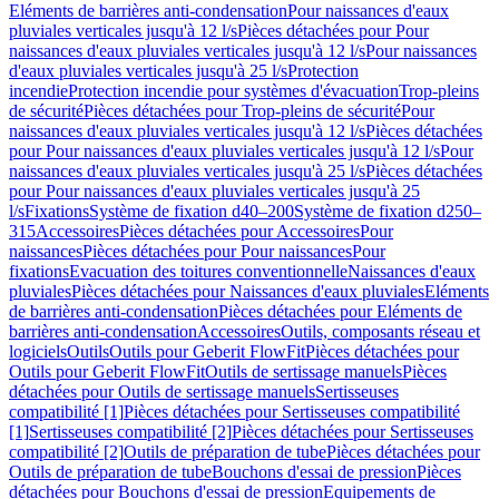
Eléments de barrières anti-condensation
Pour naissances d'eaux
pluviales verticales jusqu'à 12 l/s
Pièces détachées pour Pour
naissances d'eaux pluviales verticales jusqu'à 12 l/s
Pour naissances
d'eaux pluviales verticales jusqu'à 25 l/s
Protection
incendie
Protection incendie pour systèmes d'évacuation
Trop-pleins
de sécurité
Pièces détachées pour Trop-pleins de sécurité
Pour
naissances d'eaux pluviales verticales jusqu'à 12 l/s
Pièces détachées
pour Pour naissances d'eaux pluviales verticales jusqu'à 12 l/s
Pour
naissances d'eaux pluviales verticales jusqu'à 25 l/s
Pièces détachées
pour Pour naissances d'eaux pluviales verticales jusqu'à 25
l/s
Fixations
Système de fixation d40–200
Système de fixation d250–
315
Accessoires
Pièces détachées pour Accessoires
Pour
naissances
Pièces détachées pour Pour naissances
Pour
fixations
Evacuation des toitures conventionnelle
Naissances d'eaux
pluviales
Pièces détachées pour Naissances d'eaux pluviales
Eléments
de barrières anti-condensation
Pièces détachées pour Eléments de
barrières anti-condensation
Accessoires
Outils, composants réseau et
logiciels
Outils
Outils pour Geberit FlowFit
Pièces détachées pour
Outils pour Geberit FlowFit
Outils de sertissage manuels
Pièces
détachées pour Outils de sertissage manuels
Sertisseuses
compatibilité [1]
Pièces détachées pour Sertisseuses compatibilité
[1]
Sertisseuses compatibilité [2]
Pièces détachées pour Sertisseuses
compatibilité [2]
Outils de préparation de tube
Pièces détachées pour
Outils de préparation de tube
Bouchons d'essai de pression
Pièces
détachées pour Bouchons d'essai de pression
Equipements de