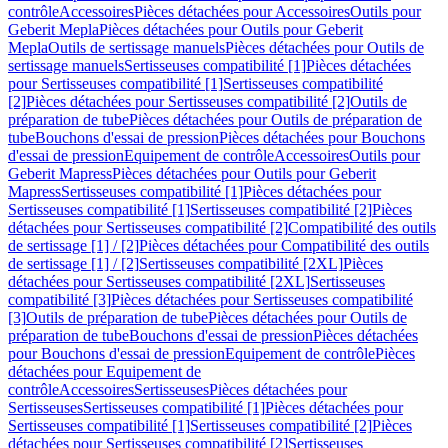
contrôle
Accessoires
Pièces détachées pour Accessoires
Outils pour
Geberit Mepla
Pièces détachées pour Outils pour Geberit
Mepla
Outils de sertissage manuels
Pièces détachées pour Outils de
sertissage manuels
Sertisseuses compatibilité [1]
Pièces détachées
pour Sertisseuses compatibilité [1]
Sertisseuses compatibilité
[2]
Pièces détachées pour Sertisseuses compatibilité [2]
Outils de
préparation de tube
Pièces détachées pour Outils de préparation de
tube
Bouchons d'essai de pression
Pièces détachées pour Bouchons
d'essai de pression
Equipement de contrôle
Accessoires
Outils pour
Geberit Mapress
Pièces détachées pour Outils pour Geberit
Mapress
Sertisseuses compatibilité [1]
Pièces détachées pour
Sertisseuses compatibilité [1]
Sertisseuses compatibilité [2]
Pièces
détachées pour Sertisseuses compatibilité [2]
Compatibilité des outils
de sertissage [1] / [2]
Pièces détachées pour Compatibilité des outils
de sertissage [1] / [2]
Sertisseuses compatibilité [2XL]
Pièces
détachées pour Sertisseuses compatibilité [2XL]
Sertisseuses
compatibilité [3]
Pièces détachées pour Sertisseuses compatibilité
[3]
Outils de préparation de tube
Pièces détachées pour Outils de
préparation de tube
Bouchons d'essai de pression
Pièces détachées
pour Bouchons d'essai de pression
Equipement de contrôle
Pièces
détachées pour Equipement de
contrôle
Accessoires
Sertisseuses
Pièces détachées pour
Sertisseuses
Sertisseuses compatibilité [1]
Pièces détachées pour
Sertisseuses compatibilité [1]
Sertisseuses compatibilité [2]
Pièces
détachées pour Sertisseuses compatibilité [2]
Sertisseuses