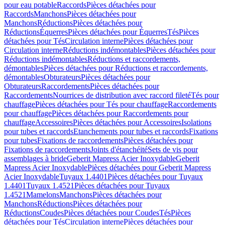
pour eau potable
Raccords
Pièces détachées pour
Raccords
Manchons
Pièces détachées pour
Manchons
Réductions
Pièces détachées pour
Réductions
Équerres
Pièces détachées pour Équerres
Tés
Pièces
détachées pour Tés
Circulation interne
Pièces détachées pour
Circulation interne
Réductions indémontables
Pièces détachées pour
Réductions indémontables
Réductions et raccordements,
démontables
Pièces détachées pour Réductions et raccordements,
démontables
Obturateurs
Pièces détachées pour
Obturateurs
Raccordements
Pièces détachées pour
Raccordements
Nourrices de distribution avec raccord fileté
Tés pour
chauffage
Pièces détachées pour Tés pour chauffage
Raccordements
pour chauffage
Pièces détachées pour Raccordements pour
chauffage
Accessoires
Pièces détachées pour Accessoires
Isolations
pour tubes et raccords
Etanchements pour tubes et raccords
Fixations
pour tubes
Fixations de raccordements
Pièces détachées pour
Fixations de raccordements
Joints d'étanchéité
Sets de vis pour
assemblages à bride
Geberit Mapress Acier Inoxydable
Geberit
Mapress Acier Inoxydable
Pièces détachées pour Geberit Mapress
Acier Inoxydable
Tuyaux 1.4401
Pièces détachées pour Tuyaux
1.4401
Tuyaux 1.4521
Pièces détachées pour Tuyaux
1.4521
Mamelons
Manchons
Pièces détachées pour
Manchons
Réductions
Pièces détachées pour
Réductions
Coudes
Pièces détachées pour Coudes
Tés
Pièces
détachées pour Tés
Circulation interne
Pièces détachées pour