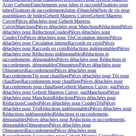
Acier Carbone
Etanchements pour tubes et raccords
Fixations pour
tubes
Fixations de raccordements
Joints d'étanchéité
Sets de vis pour
assemblages de brides
Geberit Mapress Cuivre
Geberit Mapress
Cuivre
Pièces détachées pour Geberit Mapress
Cuivre
Manchons
Pièces détachées pour Manchons
Réductions
Pièces
détachées pour Réductions
Coudes
Pièces détachées pour
Coudes
Tés
Pièces détachées pour Tés
Circulation interne
Pièces
détachées pour Circulation interne
Raccords en croix
Pièces
détachées pour Raccords en croix
Réductions indémontables
Pièces
détachées pour Réductions indémontables
Réductions et
raccordements, démontables
Pièces détachées pour Réductions et
raccordements, démontables
Obturateurs
Pièces détachées pour
Obturateurs
Raccordements
Pièces détachées pour
Raccordements
Tés pour chauffage
Pièces détachées pour Tés pour
chauffage
Raccordements pour chauffage
Pièces détachées pour
Raccordements pour chauffage
Geberit Mapress Cuivre, gaz
Pièces
détachées pour Geberit Mapress Cuivre, gaz
Manchons
Pièces
détachées pour Manchons
Réductions
Pièces détachées pour
Réductions
Coudes
Pièces détachées pour Coudes
Tés
Pièces
détachées pour Tés
Réductions indémontables
Pièces détachées pour
Réductions indémontables
Réductions et raccordements,
démontables
Pièces détachées pour Réductions et raccordements,
démontables
Obturateurs
Pièces détachées pour
Obturateurs
Raccordements
Pièces détachées pour
Raccordements
Accessoires pour Geberit Mapress Cuivre
Pièces