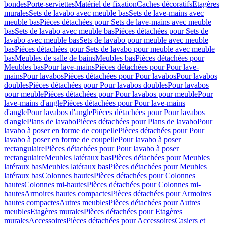
bondes
Porte-serviettes
Matériel de fixation
Caches décoratifs
Etagères
murales
Sets de lavabo avec meuble bas
Sets de lave-mains avec
meuble bas
Pièces détachées pour Sets de lave-mains avec meuble
bas
Sets de lavabo avec meuble bas
Pièces détachées pour Sets de
lavabo avec meuble bas
Sets de lavabo pour meuble avec meuble
bas
Pièces détachées pour Sets de lavabo pour meuble avec meuble
bas
Meubles de salle de bains
Meubles bas
Pièces détachées pour
Meubles bas
Pour lave-mains
Pièces détachées pour Pour lave-
mains
Pour lavabos
Pièces détachées pour Pour lavabos
Pour lavabos
doubles
Pièces détachées pour Pour lavabos doubles
Pour lavabos
pour meuble
Pièces détachées pour Pour lavabos pour meuble
Pour
lave-mains d'angle
Pièces détachées pour Pour lave-mains
d'angle
Pour lavabos d'angle
Pièces détachées pour Pour lavabos
d'angle
Plans de lavabo
Pièces détachées pour Plans de lavabo
Pour
lavabo à poser en forme de coupelle
Pièces détachées pour Pour
lavabo à poser en forme de coupelle
Pour lavabo à poser
rectangulaire
Pièces détachées pour Pour lavabo à poser
rectangulaire
Meubles latéraux bas
Pièces détachées pour Meubles
latéraux bas
Meubles latéraux bas
Pièces détachées pour Meubles
latéraux bas
Colonnes hautes
Pièces détachées pour Colonnes
hautes
Colonnes mi-hautes
Pièces détachées pour Colonnes mi-
hautes
Armoires hautes compactes
Pièces détachées pour Armoires
hautes compactes
Autres meubles
Pièces détachées pour Autres
meubles
Etagères murales
Pièces détachées pour Etagères
murales
Accessoires
Pièces détachées pour Accessoires
Casiers et