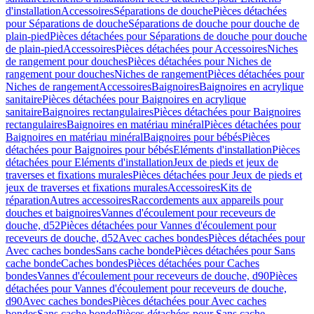
d'installation
Accessoires
Séparations de douche
Pièces détachées
pour Séparations de douche
Séparations de douche pour douche de
plain-pied
Pièces détachées pour Séparations de douche pour douche
de plain-pied
Accessoires
Pièces détachées pour Accessoires
Niches
de rangement pour douches
Pièces détachées pour Niches de
rangement pour douches
Niches de rangement
Pièces détachées pour
Niches de rangement
Accessoires
Baignoires
Baignoires en acrylique
sanitaire
Pièces détachées pour Baignoires en acrylique
sanitaire
Baignoires rectangulaires
Pièces détachées pour Baignoires
rectangulaires
Baignoires en matériau minéral
Pièces détachées pour
Baignoires en matériau minéral
Baignoires pour bébés
Pièces
détachées pour Baignoires pour bébés
Eléments d'installation
Pièces
détachées pour Eléments d'installation
Jeux de pieds et jeux de
traverses et fixations murales
Pièces détachées pour Jeux de pieds et
jeux de traverses et fixations murales
Accessoires
Kits de
réparation
Autres accessoires
Raccordements aux appareils pour
douches et baignoires
Vannes d'écoulement pour receveurs de
douche, d52
Pièces détachées pour Vannes d'écoulement pour
receveurs de douche, d52
Avec caches bondes
Pièces détachées pour
Avec caches bondes
Sans cache bonde
Pièces détachées pour Sans
cache bonde
Caches bondes
Pièces détachées pour Caches
bondes
Vannes d'écoulement pour receveurs de douche, d90
Pièces
détachées pour Vannes d'écoulement pour receveurs de douche,
d90
Avec caches bondes
Pièces détachées pour Avec caches
bondes
Sans cache bonde
Pièces détachées pour Sans cache