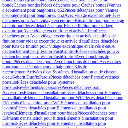
bonde
Caches bondes
Pièces détachées pour Caches bondes
Vannes
d'écoulement pour baignoires, d52
Pièces détachées pour Vannes
d'écoulement pour baignoires, d52
Avec vidage excentrique
Pièces
détachées pour Avec vidage excentrique
Kits de finition pour vidage
excentrique
Pièces détachées pour Kits de finition pour vidage
excentrique
Avec vidage excentrique et arrivée d'eau
Pièces
détachées pour Avec vidage excentrique et arrivée d'eau
Kits de
finition pour vidage excentrique et arrivée d'eau
Pièces détachées
pour Kits de finition pour vidage excentrique et arrivée d'eau
A
déclenchement par pression PushControl
Pièces détachées pour A
déclenchement par pression PushControl
Avec bouchons de
bonde
Pièces détachées pour Avec bouchons de bonde
Accessoires
pour vannes d'écoulement de baignoires
Kits de
raccordement
Arrivées d'eau
Systèmes d'installation et de chasse
d'eau
Geberit Duofix
Parois
Pièces détachées pour Parois
Systèmes
porteurs
Pièces détachées pour Systèmes
porteurs
Revêtements
Accessoires
Pièces détachées pour
Accessoires
Eléments d'installation
Pièces détachées pour Eléments
d'installation
Eléments d'installation pour WC
Pièces détachées pour
Eléments d'installation pour WC
Eléments d'installation pour
lavabos
Pièces détachées pour Eléments d'installation pour
lavabos
Eléments d'installation pour bidets
Pièces détachées pour
Eléments d'installation pour bidets
Eléments d'installation pour
urinoirs
Pièces détachées pour Eléments d'installation pour