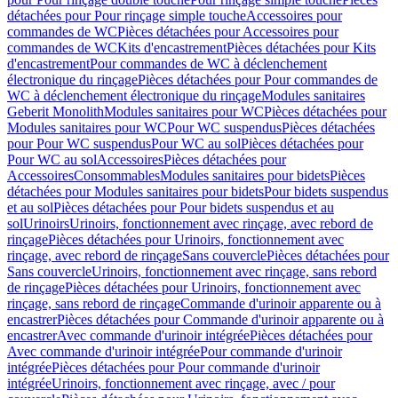
détachées pour Pour rinçage simple touche
Accessoires pour
commandes de WC
Pièces détachées pour Accessoires pour
commandes de WC
Kits d'encastrement
Pièces détachées pour Kits
d'encastrement
Pour commandes de WC à déclenchement
électronique du rinçage
Pièces détachées pour Pour commandes de
WC à déclenchement électronique du rinçage
Modules sanitaires
Geberit Monolith
Modules sanitaires pour WC
Pièces détachées pour
Modules sanitaires pour WC
Pour WC suspendus
Pièces détachées
pour Pour WC suspendus
Pour WC au sol
Pièces détachées pour
Pour WC au sol
Accessoires
Pièces détachées pour
Accessoires
Consommables
Modules sanitaires pour bidets
Pièces
détachées pour Modules sanitaires pour bidets
Pour bidets suspendus
et au sol
Pièces détachées pour Pour bidets suspendus et au
sol
Urinoirs
Urinoirs, fonctionnement avec rinçage, avec rebord de
rinçage
Pièces détachées pour Urinoirs, fonctionnement avec
rinçage, avec rebord de rinçage
Sans couvercle
Pièces détachées pour
Sans couvercle
Urinoirs, fonctionnement avec rinçage, sans rebord
de rinçage
Pièces détachées pour Urinoirs, fonctionnement avec
rinçage, sans rebord de rinçage
Commande d'urinoir apparente ou à
encastrer
Pièces détachées pour Commande d'urinoir apparente ou à
encastrer
Avec commande d'urinoir intégrée
Pièces détachées pour
Avec commande d'urinoir intégrée
Pour commande d'urinoir
intégrée
Pièces détachées pour Pour commande d'urinoir
intégrée
Urinoirs, fonctionnement avec rinçage, avec / pour