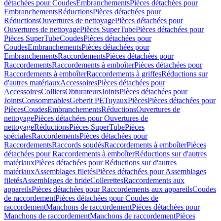
détachées pour Coudes
Embranchements
Pièces détachées pour
Embranchements
Réductions
Pièces détachées pour
Réductions
Ouvertures de nettoyage
Pièces détachées pour
Ouvertures de nettoyage
Pièces SuperTube
Pièces détachées pour
Pièces SuperTube
Coudes
Pièces détachées pour
Coudes
Embranchements
Pièces détachées pour
Embranchements
Raccordements
Pièces détachées pour
Raccordements
Raccordements à emboîter
Pièces détachées pour
Raccordements à emboîter
Raccordements à griffes
Réductions sur
d'autres matériaux
Accessoires
Pièces détachées pour
Accessoires
Colliers
Obturateurs
Joints
Pièces détachées pour
Joints
Consommables
Geberit PE
Tuyaux
Pièces
Pièces détachées pour
Pièces
Coudes
Embranchements
Réductions
Ouvertures de
nettoyage
Pièces détachées pour Ouvertures de
nettoyage
Réductions
Pièces SuperTube
Pièces
spéciales
Raccordements
Pièces détachées pour
Raccordements
Raccords soudés
Raccordements à emboîter
Pièces
détachées pour Raccordements à emboîter
Réductions sur d'autres
matériaux
Pièces détachées pour Réductions sur d'autres
matériaux
Assemblages filetés
Pièces détachées pour Assemblages
filetés
Assemblages de bride
Collerettes
Raccordements aux
appareils
Pièces détachées pour Raccordements aux appareils
Coudes
de raccordement
Pièces détachées pour Coudes de
raccordement
Manchons de raccordement
Pièces détachées pour
Manchons de raccordement
Manchons de raccordement
Pièces