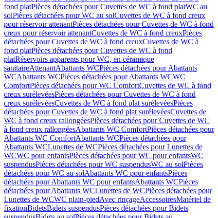
fond plat
Pièces détachées pour Cuvettes de WC à fond plat
WC au
sol
Pièces détachées pour WC au sol
Cuvettes de WC à fond creux
pour réservoir attenant
Pièces détachées pour Cuvettes de WC à fond
creux pour réservoir attenant
Cuvettes de WC à fond creux
Pièces
détachées pour Cuvettes de WC à fond creux
Cuvettes de WC à
fond plat
Pièces détachées pour Cuvettes de WC à fond
plat
Réservoirs apparents pour WC, en céramique
sanitaire
Attenant
Abattants WC
Pièces détachées pour Abattants
WC
Abattants WC
Pièces détachées pour Abattants WC
WC
Comfort
Pièces détachées pour WC Comfort
Cuvettes de WC à fond
creux surélevées
Pièces détachées pour Cuvettes de WC à fond
creux surélevées
Cuvettes de WC à fond plat surélevées
Pièces
détachées pour Cuvettes de WC à fond plat surélevées
Cuvettes de
WC à fond creux rallongées
Pièces détachées pour Cuvettes de WC
à fond creux rallongées
Abattants WC Comfort
Pièces détachées pour
Abattants WC Comfort
Abattants WC
Pièces détachées pour
Abattants WC
Lunettes de WC
Pièces détachées pour Lunettes de
WC
WC pour enfants
Pièces détachées pour WC pour enfants
WC
suspendus
Pièces détachées pour WC suspendus
WC au sol
Pièces
détachées pour WC au sol
Abattants WC pour enfants
Pièces
détachées pour Abattants WC pour enfants
Abattants WC
Pièces
détachées pour Abattants WC
Lunettes de WC
Pièces détachées pour
Lunettes de WC
WC plain-pied
Avec rinçage
Accessoires
Matériel de
fixation
Bidets
Bidets suspendus
Pièces détachées pour Bidets
suspendus
Bidets au sol
Pièces détachées pour Bidets au