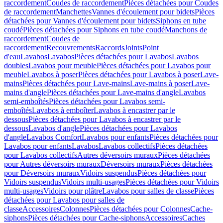
raccordement
Coudes de raccordement
Pièces détachées pour Coudes
de raccordement
Manchettes
Vannes d'écoulement pour bidets
Pièces
détachées pour Vannes d'écoulement pour bidets
Siphons en tube
coudé
Pièces détachées pour Siphons en tube coudé
Manchons de
raccordement
Coudes de
raccordement
Recouvrements
Raccords
Joints
Point
d'eau
Lavabos
Lavabos
Pièces détachées pour Lavabos
Lavabos
doubles
Lavabos pour meuble
Pièces détachées pour Lavabos pour
meuble
Lavabos à poser
Pièces détachées pour Lavabos à poser
Lave-
mains
Pièces détachées pour Lave-mains
Lave-mains à poser
Lave-
mains d'angle
Pièces détachées pour Lave-mains d'angle
Lavabos
semi-emboîtés
Pièces détachées pour Lavabos semi-
emboîtés
Lavabos à emboîter
Lavabos à encastrer par le
dessous
Pièces détachées pour Lavabos à encastrer par le
dessous
Lavabos d'angle
Pièces détachées pour Lavabos
d'angle
Lavabos Comfort
Lavabos pour enfants
Pièces détachées pour
Lavabos pour enfants
Lavabos
Lavabos collectifs
Pièces détachées
pour Lavabos collectifs
Autres déversoirs muraux
Pièces détachées
pour Autres déversoirs muraux
Déversoirs muraux
Pièces détachées
pour Déversoirs muraux
Vidoirs suspendus
Pièces détachées pour
Vidoirs suspendus
Vidoirs multi-usages
Pièces détachées pour Vidoirs
multi-usages
Vidoirs pour plâtre
Lavabos pour salles de classe
Pièces
détachées pour Lavabos pour salles de
classe
Accessoires
Colonnes
Pièces détachées pour Colonnes
Cache-
siphons
Pièces détachées pour Cache-siphons
Accessoires
Caches