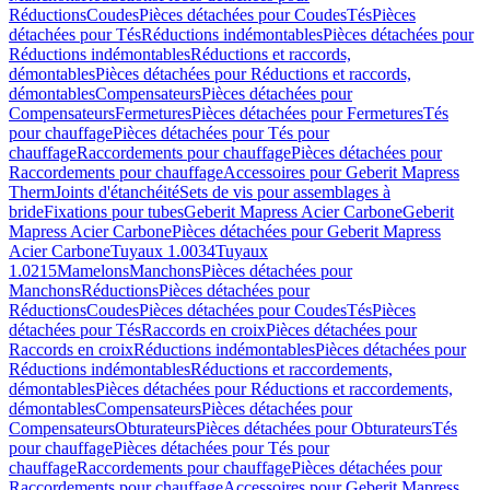
Réductions
Coudes
Pièces détachées pour Coudes
Tés
Pièces
détachées pour Tés
Réductions indémontables
Pièces détachées pour
Réductions indémontables
Réductions et raccords,
démontables
Pièces détachées pour Réductions et raccords,
démontables
Compensateurs
Pièces détachées pour
Compensateurs
Fermetures
Pièces détachées pour Fermetures
Tés
pour chauffage
Pièces détachées pour Tés pour
chauffage
Raccordements pour chauffage
Pièces détachées pour
Raccordements pour chauffage
Accessoires pour Geberit Mapress
Therm
Joints d'étanchéité
Sets de vis pour assemblages à
bride
Fixations pour tubes
Geberit Mapress Acier Carbone
Geberit
Mapress Acier Carbone
Pièces détachées pour Geberit Mapress
Acier Carbone
Tuyaux 1.0034
Tuyaux
1.0215
Mamelons
Manchons
Pièces détachées pour
Manchons
Réductions
Pièces détachées pour
Réductions
Coudes
Pièces détachées pour Coudes
Tés
Pièces
détachées pour Tés
Raccords en croix
Pièces détachées pour
Raccords en croix
Réductions indémontables
Pièces détachées pour
Réductions indémontables
Réductions et raccordements,
démontables
Pièces détachées pour Réductions et raccordements,
démontables
Compensateurs
Pièces détachées pour
Compensateurs
Obturateurs
Pièces détachées pour Obturateurs
Tés
pour chauffage
Pièces détachées pour Tés pour
chauffage
Raccordements pour chauffage
Pièces détachées pour
Raccordements pour chauffage
Accessoires pour Geberit Mapress