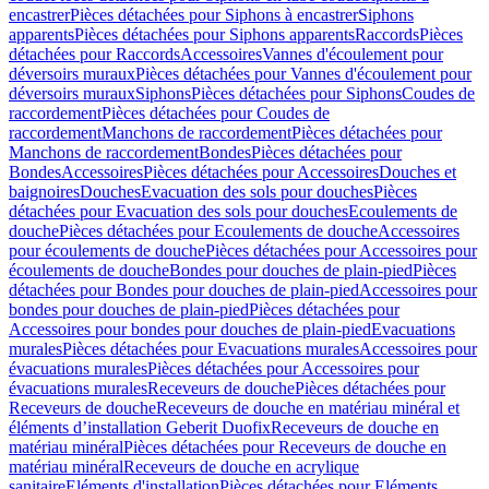
encastrer
Pièces détachées pour Siphons à encastrer
Siphons
apparents
Pièces détachées pour Siphons apparents
Raccords
Pièces
détachées pour Raccords
Accessoires
Vannes d'écoulement pour
déversoirs muraux
Pièces détachées pour Vannes d'écoulement pour
déversoirs muraux
Siphons
Pièces détachées pour Siphons
Coudes de
raccordement
Pièces détachées pour Coudes de
raccordement
Manchons de raccordement
Pièces détachées pour
Manchons de raccordement
Bondes
Pièces détachées pour
Bondes
Accessoires
Pièces détachées pour Accessoires
Douches et
baignoires
Douches
Evacuation des sols pour douches
Pièces
détachées pour Evacuation des sols pour douches
Ecoulements de
douche
Pièces détachées pour Ecoulements de douche
Accessoires
pour écoulements de douche
Pièces détachées pour Accessoires pour
écoulements de douche
Bondes pour douches de plain-pied
Pièces
détachées pour Bondes pour douches de plain-pied
Accessoires pour
bondes pour douches de plain-pied
Pièces détachées pour
Accessoires pour bondes pour douches de plain-pied
Evacuations
murales
Pièces détachées pour Evacuations murales
Accessoires pour
évacuations murales
Pièces détachées pour Accessoires pour
évacuations murales
Receveurs de douche
Pièces détachées pour
Receveurs de douche
Receveurs de douche en matériau minéral et
éléments d’installation Geberit Duofix
Receveurs de douche en
matériau minéral
Pièces détachées pour Receveurs de douche en
matériau minéral
Receveurs de douche en acrylique
sanitaire
Eléments d'installation
Pièces détachées pour Eléments