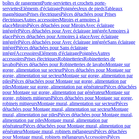
boîtes de rangement
Porte-serviettes et crochets porte-
serviettes
Eléments d'éclairage
Poignées
Jeux de pieds
Tableaux
magnétiques
Prises électriques
Pièces détachées pour Prises
électriques
Autres accessoires
Miroirs et armoires à
glace
Miroirs
Pièces détachées pour Miroirs
Avec éclairage
intégrée
Pièces détachées pour Avec éclairage intégrée
Armoires à
glace
Pièces détachées pour Armoires à glace
Avec éclairage
intégrée
Pièces détachées pour Avec éclairage intégrée
Sans éclairage
intégré
Pièces détachées pour Sans éclairage
intégré
Accessoires
Eléments d'éclairage
Poignées
Autres
accessoires
Prises électriques
Robinetteries
Robinetteries de
lavabo
Pièces détachées pour Robinetteries de lavabo
Montage sur
gorge, alimentation sur secteur
Pièces détachées pour Montage sur
gorge, alimentation sur secteur
Montage sur gorge, alimentation par
piles
Pièces détachées pour Montage sur gorge, alimentation par
piles
Montage sur gorge, alimentation par générateur
Pièces détachées
pour Montage sur gorge, alimentation par générateur
Montage sur
gorge, robinets mitigeurs
Pièces détachées pour Montage sur gorge,
robinets mitigeurs
Montage mural, alimentation sur secteur
Pièces
détachées pour Montage mural, alimentation sur secteur
Montage
mural, alimentation par piles
Pièces détachées pour Montage mural,
alimentation par piles
Montage mural, alimentation par
générateur
Pièces détachées pour Montage mural, alimentation par
générateur
Montage mural, robinets mélangeurs
Pièces détachées
pour Montage mural, robinets mélangeurs
Accessoires
Pièces