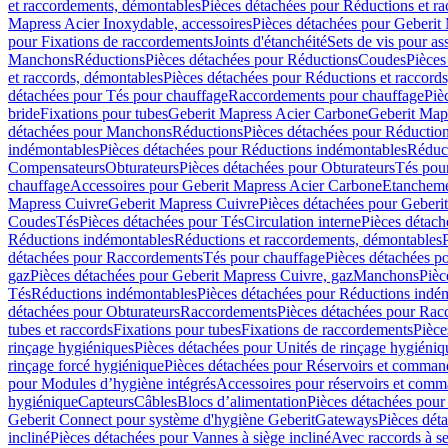
et raccordements, démontables
Pièces détachées pour Réductions et r
Mapress Acier Inoxydable, accessoires
Pièces détachées pour Geberit 
pour Fixations de raccordements
Joints d'étanchéité
Sets de vis pour a
Manchons
Réductions
Pièces détachées pour Réductions
Coudes
Pièces
et raccords, démontables
Pièces détachées pour Réductions et raccord
détachées pour Tés pour chauffage
Raccordements pour chauffage
Piè
bride
Fixations pour tubes
Geberit Mapress Acier Carbone
Geberit Map
détachées pour Manchons
Réductions
Pièces détachées pour Réductio
indémontables
Pièces détachées pour Réductions indémontables
Réduct
Compensateurs
Obturateurs
Pièces détachées pour Obturateurs
Tés pou
chauffage
Accessoires pour Geberit Mapress Acier Carbone
Etanchemen
Mapress Cuivre
Geberit Mapress Cuivre
Pièces détachées pour Geberi
Coudes
Tés
Pièces détachées pour Tés
Circulation interne
Pièces détach
Réductions indémontables
Réductions et raccordements, démontables
détachées pour Raccordements
Tés pour chauffage
Pièces détachées p
gaz
Pièces détachées pour Geberit Mapress Cuivre, gaz
Manchons
Pièc
Tés
Réductions indémontables
Pièces détachées pour Réductions indé
détachées pour Obturateurs
Raccordements
Pièces détachées pour Rac
tubes et raccords
Fixations pour tubes
Fixations de raccordements
Pièce
rinçage hygiéniques
Pièces détachées pour Unités de rinçage hygiéniq
rinçage forcé hygiénique
Pièces détachées pour Réservoirs et comman
pour Modules d’hygiène intégrés
Accessoires pour réservoirs et com
hygiénique
Capteurs
Câbles
Blocs d’alimentation
Pièces détachées pour
Geberit Connect pour système d'hygiène Geberit
Gateways
Pièces dét
incliné
Pièces détachées pour Vannes à siège incliné
Avec raccords à se