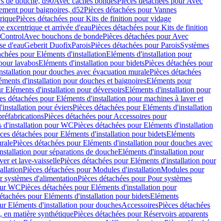
rs de douche, d90
Avec caches bondes
Pièces détachées pour Avec
ement pour baignoires, d52
Pièces détachées pour Vannes
trique
Pièces détachées pour Kits de finition pour vidage
ge excentrique et arrivée d'eau
Pièces détachées pour Kits de finition
hControl
Avec bouchons de bonde
Pièces détachées pour Avec
se d'eau
Geberit Duofix
Parois
Pièces détachées pour Parois
Systèmes
achées pour Eléments d'installation
Eléments d'installation pour
 pour lavabos
Eléments d'installation pour bidets
Pièces détachées pour
nstallation pour douches avec évacuation murale
Pièces détachées
ments d'installation pour douches et baignoires
Eléments pour
r Eléments d'installation pour déversoirs
Eléments d'installation pour
es détachées pour Eléments d'installation pour machines à laver et
installation pour éviers
Pièces détachées pour Eléments d'installation
réfabrications
Pièces détachées pour Accessoires pour
 d'installation pour WC
Pièces détachées pour Eléments d'installation
ces détachées pour Eléments d'installation pour bidets
Eléments
urale
Pièces détachées pour Eléments d'installation pour douches avec
nstallation pour séparations de douche
Eléments d'installation pour
er et lave-vaisselle
Pièces détachées pour Eléments d'installation pour
allation
Pièces détachées pour Modules d'installation
Modules pour
r systèmes d'alimentation
Pièces détachées pour Pour systèmes
pour WC
Pièces détachées pour Eléments d'installation pour
étachées pour Eléments d'installation pour bidets
Eléments
ur Eléments d'installation pour douches
Accessoires
Pièces détachées
 en matière synthétique
Pièces détachées pour Réservoirs apparents