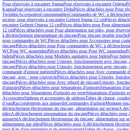
Pour réservoirs à encastrer Sigma
Pour réservoirs à encastrer Omega
Pi
Kappa
Pour réservoirs à encastrer Delta
Pièces détachées pour Pour rés
Twinline
Accessoires
Consommables
Commandes de WC à déclenchemen
secteur, pour réservoirs à encastrer Geberit Sigma 12 cm
Pièces détach
encastrer Geberit Omega 12 cm
Pièces détachées pour Pour alimentati
12 cm
Pièces détachées pour Pour alimentation par piles, pour réservo
à déclenchement pneumatique du rinçage
Pour rinçage double touche
P
pour commandes de WC
Pièces détachées pour Accessoires pour c
rinçage
Pièces détachées pour Pour commandes de WC à déclenchemen
WC
Pour WC suspendus
Pièces détachées pour Pour WC suspendus
P
bidets
Pièces détachées pour Modules sanitaires pour bidets
Pour bidets
rinçage
Pièces détachées pour Urinoirs, fonctionnement avec rinçage, 
rinçage
Pièces détachées pour Urinoirs, fonctionnement avec rinçage, 
commande d'urinoir intégrée
Pièces détachées pour Avec commande d'u
rinçage, avec / pour couvercle
Pièces détachées pour Urinoirs, fonctio
rinçage
Pièces détachées pour Avec rebord de rinçage
Urinoirs, foncti
d'urinoirs
Pièces détachées pour Séparations d'urinoirs
Séparations d'ur
détachées pour Séparations d'urinoirs en verre
Séparations d'urinoirs e
Accessoires
Siphons et accessoires de siphons
Tubes de chasse, coudes
d’eau
Raccordements aux appareils
Commandes d'urinoir
Montage enca
déclenchement électronique du rinçage, alimentation sur secteur
A décl
piles
A déclenchement pneumatique du rinçage
Pièces détachées pour
apparent
A déclenchement électronique du rinçage, alimentation sur se
alimentation par piles
Pièces détachées pour A déclenchement électroni
pour Kits d'encastrement et de remplacement
Tubes de chasse, coudes 