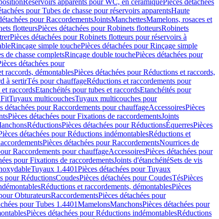
position
Réservoirs apparents pour WC, en céramique
Pièces détachées
étachées pour Tubes de chasse pour réservoirs apparents
Haute
détachées pour Raccordements
Joints
Manchettes
Mamelons, rosaces et
ets flotteurs
Pièces détachées pour Robinets flotteurs
Robinets
trer
Pièces détachées pour Robinets flotteurs pour réservoirs à
able
Rinçage simple touche
Pièces détachées pour Rinçage simple
s de chasse complets
Rinçage double touche
Pièces détachées pour
Pièces détachées pour
t raccords, démontables
Pièces détachées pour Réductions et raccords,
d à sertir
Tés pour chauffage
Réductions et raccordements pour
 et raccords
Etanchéités pour tubes et raccords
Etanchéités pour
Fit
Tuyaux multicouches
Tuyaux multicouches pour
s détachées pour Raccordements pour chauffage
Accessoires
Pièces
nts
Pièces détachées pour Fixations de raccordements
Joints
Manchons
Réductions
Pièces détachées pour Réductions
Équerres
Pièces
Pièces détachées pour Réductions indémontables
Réductions et
accordements
Pièces détachées pour Raccordements
Nourrices de
pour Raccordements pour chauffage
Accessoires
Pièces détachées pour
hées pour Fixations de raccordements
Joints d'étanchéité
Sets de vis
Inoxydable
Tuyaux 1.4401
Pièces détachées pour Tuyaux
es pour Réductions
Coudes
Pièces détachées pour Coudes
Tés
Pièces
indémontables
Réductions et raccordements, démontables
Pièces
pour Obturateurs
Raccordements
Pièces détachées pour
achées pour Tubes 1.4401
Mamelons
Manchons
Pièces détachées pour
ontables
Pièces détachées pour Réductions indémontables
Réductions