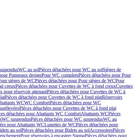
suspendus
WC au sol
Pièces détachées pour WC au sol
Sièges de
 pour Panneaux design
Pour WC complets
Pièces détachées pour Pour
Pour sièges de WC
Pièces détachées pour Pour sièges de WC
Pour
nd creux
Pièces détachées pour Cuvettes de WC à fond creux
Cuvettes
 pour réservoir attenant
Pièces détachées pour Cuvettes de WC à
lat
Pièces détachées pour Cuvettes de WC à fond plat
Réservoirs
Abattants WC
WC Comfort
Pièces détachées pour WC
surélevées
Pièces détachées pour Cuvettes de WC à fond plat
ces détachées pour Abattants WC Comfort
Abattants WC
Pièces
s
WC suspendus
Pièces détachées pour WC suspendus
WC au
hées pour Abattants WC
Lunettes de WC
Pièces détachées pour
idets au sol
Pièces détachées pour Bidets au sol
Accessoires
Pièces
clenchement
Pour réservoirs à encastrer Sigma
Pièces détachées pour