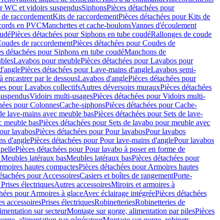
r WC et vidoirs suspendus
Siphons
Pièces détachées pour
 de raccordement
Kits de raccordement
Pièces détachées pour Kits de
ccords en PVC
Manchettes et cache-boulons
Vannes d'écoulement
oudé
Pièces détachées pour Siphons en tube coudé
Rallonges de coude
oudes de raccordement
Pièces détachées pour Coudes de
es détachées pour Siphons en tube coudé
Manchons de
bles
Lavabos pour meuble
Pièces détachées pour Lavabos pour
d'angle
Pièces détachées pour Lave-mains d'angle
Lavabos semi-
 encastrer par le dessous
Lavabos d'angle
Pièces détachées pour
es pour Lavabos collectifs
Autres déversoirs muraux
Pièces détachées
 suspendus
Vidoirs multi-usages
Pièces détachées pour Vidoirs multi-
hées pour Colonnes
Cache-siphons
Pièces détachées pour Cache-
de lave-mains avec meuble bas
Pièces détachées pour Sets de lave-
c meuble bas
Pièces détachées pour Sets de lavabo pour meuble avec
our lavabos
Pièces détachées pour Pour lavabos
Pour lavabos
ns d'angle
Pièces détachées pour Pour lave-mains d'angle
Pour lavabos
pelle
Pièces détachées pour Pour lavabo à poser en forme de
 Meubles latéraux bas
Meubles latéraux bas
Pièces détachées pour
rmoires hautes compactes
Pièces détachées pour Armoires hautes
étachées pour Accessoires
Casiers et boîtes de rangement
Porte-
Prises électriques
Autres accessoires
Miroirs et armoires à
hées pour Armoires à glace
Avec éclairage intégrée
Pièces détachées
es accessoires
Prises électriques
Robinetteries
Robinetteries de
imentation sur secteur
Montage sur gorge, alimentation par piles
Pièces
orge, alimentation par générateur
Montage sur gorge, robinets