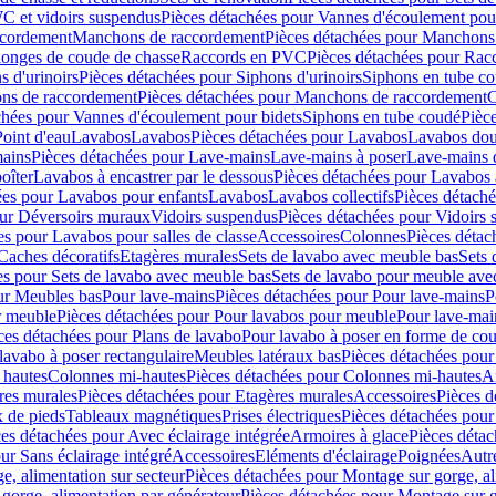
C et vidoirs suspendus
Pièces détachées pour Vannes d'écoulement pou
ccordement
Manchons de raccordement
Pièces détachées pour Manchons
longes de coude de chasse
Raccords en PVC
Pièces détachées pour Ra
s d'urinoirs
Pièces détachées pour Siphons d'urinoirs
Siphons en tube c
ns de raccordement
Pièces détachées pour Manchons de raccordement
C
chées pour Vannes d'écoulement pour bidets
Siphons en tube coudé
Pièc
Point d'eau
Lavabos
Lavabos
Pièces détachées pour Lavabos
Lavabos dou
ains
Pièces détachées pour Lave-mains
Lave-mains à poser
Lave-mains 
oîter
Lavabos à encastrer par le dessous
Pièces détachées pour Lavabos à
ées pour Lavabos pour enfants
Lavabos
Lavabos collectifs
Pièces détaché
our Déversoirs muraux
Vidoirs suspendus
Pièces détachées pour Vidoirs
es pour Lavabos pour salles de classe
Accessoires
Colonnes
Pièces détac
Caches décoratifs
Etagères murales
Sets de lavabo avec meuble bas
Sets 
es pour Sets de lavabo avec meuble bas
Sets de lavabo pour meuble ave
ur Meubles bas
Pour lave-mains
Pièces détachées pour Pour lave-mains
P
r meuble
Pièces détachées pour Pour lavabos pour meuble
Pour lave-mai
ces détachées pour Plans de lavabo
Pour lavabo à poser en forme de cou
lavabo à poser rectangulaire
Meubles latéraux bas
Pièces détachées pour
 hautes
Colonnes mi-hautes
Pièces détachées pour Colonnes mi-hautes
A
res murales
Pièces détachées pour Etagères murales
Accessoires
Pièces d
x de pieds
Tableaux magnétiques
Prises électriques
Pièces détachées pour 
es détachées pour Avec éclairage intégrée
Armoires à glace
Pièces détac
ur Sans éclairage intégré
Accessoires
Eléments d'éclairage
Poignées
Autr
e, alimentation sur secteur
Pièces détachées pour Montage sur gorge, al
gorge, alimentation par générateur
Pièces détachées pour Montage sur g