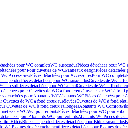
détachées pour WC complets
WC suspendus
Pièces détachées pour WC 
détachées pour Pour cuvettes de WC
Panneaux design
Pièces détachées
de WC
Accessoires
Pièces détachées pour Accessoires
Pour WC complets
 suspendus
Pièces détachées pour WC suspendus
Cuvettes de WC à fo
WC au sol
Pièces détachées pour WC au sol
Cuvettes de WC à fond creux
s détachées pour Cuvettes de WC à fond creux
Cuvettes de WC à fond p
ces détachées pour Abattants WC
Abattants WC
Pièces détachées pour 
ur Cuvettes de WC à fond creux surélevées
Cuvettes de WC à fond plat 
our Cuvettes de WC à fond creux rallongées
Abattants WC Comfort
Piè
Lunettes de WC
WC pour enfants
Pièces détachées pour WC pour enfant
 détachées pour Abattants WC pour enfants
Abattants WC
Pièces détac
ixation
Bidets
Bidets suspendus
Pièces détachées pour Bidets suspendus
B
 de WC
Plaques de déclenchement
Pièces détachées pour Plaques de dé