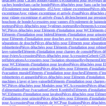
détachées pour Caches bondes
Vannes d'écoulement pour receveurs d
caches bondes
Sans cache bonde
Pièces détachées pour Sans cache bo
d'écoulement pour baignoires, d52
Avec vidage excentrique
Pièces dét
excentrique
Avec vidage excentrique et arrivée d'eau
Pièces détachées 
pour vidage excentrique et arrivée d'eau
A déclenchement par pressio
bouchons de bonde
Accessoires pour vannes d'écoulement de baignoi
porteurs
Pièces détachées pour Systèmes porteurs
Revêtements
Accesso
WC
Pièces détachées pour Eléments d'installation pour WC
Eléments d
Eléments d'installation pour bidets
Eléments d'installation pour urinoir
pour Eléments d'installation pour douches avec évacuation murale
Elé
séparations de douche
Pièces détachées pour Eléments pour séparatio
robinetteries
Pièces détachées pour Eléments d'installation pour robinet
lave-vaisselle
Eléments d'installation pour charges de console
Pièces dé
pour éviers
Accessoires
Pièces détachées pour Accessoires
Geberit GIS
préfabrications
Accessoires pour l'isolation phonique
Revêtements
Eléme
pour WC
Eléments d'installation pour lavabos
Pièces détachées pour El
d'installation pour urinoirs
Pièces détachées pour Eléments d'installatio
évacuation murale
Eléments d’installation pour douches
Eléments d’ins
robinetteries et appareils
Pièces détachées pour Eléments d'installation 
machines à laver et lave-vaisselle
Eléments d'installation pour charges
WC
Pièces détachées pour Modules pour WC
Accessoires
Pièces détac
d'alimentation
Pour évacuation
Geberit Kombifix
Eléments d'installatio
WC
Eléments d'installation pour lavabos
Pièces détachées pour Elément
d'installation pour urinoirs
Pièces détachées pour Eléments d'installatio
pour Accessoires
Pour eléments de WC
Pour fixations
Pièces détachées