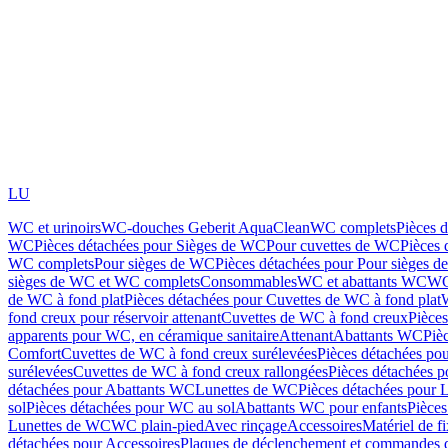
LU
WC et urinoirs
WC-douches Geberit AquaClean
WC complets
Pièces 
WC
Pièces détachées pour Sièges de WC
Pour cuvettes de WC
Pièces 
WC complets
Pour sièges de WC
Pièces détachées pour Pour sièges 
sièges de WC et WC complets
Consommables
WC et abattants WC
WC
de WC à fond plat
Pièces détachées pour Cuvettes de WC à fond plat
fond creux pour réservoir attenant
Cuvettes de WC à fond creux
Pièce
apparents pour WC, en céramique sanitaire
Attenant
Abattants WC
Piè
Comfort
Cuvettes de WC à fond creux surélevées
Pièces détachées po
surélevées
Cuvettes de WC à fond creux rallongées
Pièces détachées p
détachées pour Abattants WC
Lunettes de WC
Pièces détachées pour 
sol
Pièces détachées pour WC au sol
Abattants WC pour enfants
Pièces
Lunettes de WC
WC plain-pied
Avec rinçage
Accessoires
Matériel de f
détachées pour Accessoires
Plaques de déclenchement et commandes