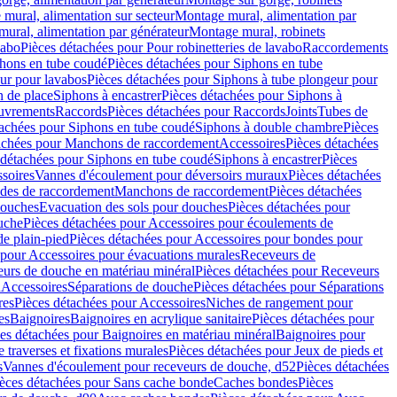
mural, alimentation sur secteur
Montage mural, alimentation par
ural, alimentation par générateur
Montage mural, robinets
vabo
Pièces détachées pour Pour robinetteries de lavabo
Raccordements
hons en tube coudé
Pièces détachées pour Siphons en tube
ur pour lavabos
Pièces détachées pour Siphons à tube plongeur pour
n de place
Siphons à encastrer
Pièces détachées pour Siphons à
uvrements
Raccords
Pièces détachées pour Raccords
Joints
Tubes de
tachées pour Siphons en tube coudé
Siphons à double chambre
Pièces
achées pour Manchons de raccordement
Accessoires
Pièces détachées
 détachées pour Siphons en tube coudé
Siphons à encastrer
Pièces
soires
Vannes d'écoulement pour déversoirs muraux
Pièces détachées
udes de raccordement
Manchons de raccordement
Pièces détachées
ouches
Evacuation des sols pour douches
Pièces détachées pour
uche
Pièces détachées pour Accessoires pour écoulements de
e plain-pied
Pièces détachées pour Accessoires pour bondes pour
 pour Accessoires pour évacuations murales
Receveurs de
urs de douche en matériau minéral
Pièces détachées pour Receveurs
n
Accessoires
Séparations de douche
Pièces détachées pour Séparations
res
Pièces détachées pour Accessoires
Niches de rangement pour
es
Baignoires
Baignoires en acrylique sanitaire
Pièces détachées pour
es détachées pour Baignoires en matériau minéral
Baignoires pour
e traverses et fixations murales
Pièces détachées pour Jeux de pieds et
s
Vannes d'écoulement pour receveurs de douche, d52
Pièces détachées
èces détachées pour Sans cache bonde
Caches bondes
Pièces