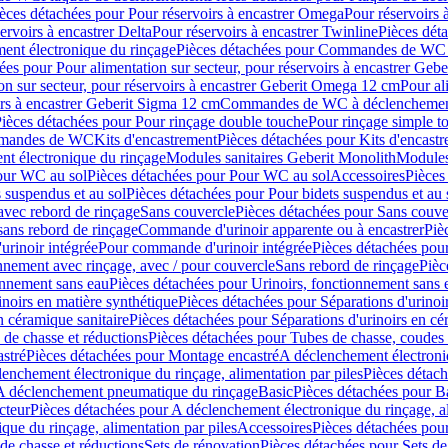
èces détachées pour Pour réservoirs à encastrer Omega
Pour réservoirs 
ervoirs à encastrer Delta
Pour réservoirs à encastrer Twinline
Pièces déta
t électronique du rinçage
Pièces détachées pour Commandes de WC à
ées pour Pour alimentation sur secteur, pour réservoirs à encastrer Geb
on sur secteur, pour réservoirs à encastrer Geberit Omega 12 cm
Pour al
irs à encastrer Geberit Sigma 12 cm
Commandes de WC à déclenchement
ièces détachées pour Pour rinçage double touche
Pour rinçage simple t
ommandes de WC
Kits d'encastrement
Pièces détachées pour Kits d'encast
t électronique du rinçage
Modules sanitaires Geberit Monolith
Modules
our WC au sol
Pièces détachées pour Pour WC au sol
Accessoires
Pièces
 suspendus et au sol
Pièces détachées pour Pour bidets suspendus et au 
avec rebord de rinçage
Sans couvercle
Pièces détachées pour Sans couve
sans rebord de rinçage
Commande d'urinoir apparente ou à encastrer
Piè
rinoir intégrée
Pour commande d'urinoir intégrée
Pièces détachées pou
nnement avec rinçage, avec / pour couvercle
Sans rebord de rinçage
Pièc
onnement sans eau
Pièces détachées pour Urinoirs, fonctionnement sans 
inoirs en matière synthétique
Pièces détachées pour Séparations d'urinoi
n céramique sanitaire
Pièces détachées pour Séparations d'urinoirs en cé
 de chasse et réductions
Pièces détachées pour Tubes de chasse, coudes 
stré
Pièces détachées pour Montage encastré
A déclenchement électroniq
enchement électronique du rinçage, alimentation par piles
Pièces détach
 A déclenchement pneumatique du rinçage
Basic
Pièces détachées pour B
cteur
Pièces détachées pour A déclenchement électronique du rinçage, al
que du rinçage, alimentation par piles
Accessoires
Pièces détachées pou
de chasse et réductions
Sets de rénovation
Pièces détachées pour Sets de