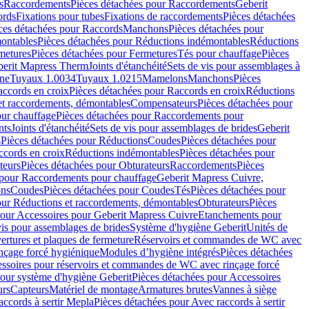
s
Raccordements
Pièces détachées pour Raccordements
Geberit
ords
Fixations pour tubes
Fixations de raccordements
Pièces détachées
ces détachées pour Raccords
Manchons
Pièces détachées pour
ontables
Pièces détachées pour Réductions indémontables
Réductions
metures
Pièces détachées pour Fermetures
Tés pour chauffage
Pièces
berit Mapress Therm
Joints d'étanchéité
Sets de vis pour assemblages à
one
Tuyaux 1.0034
Tuyaux 1.0215
Mamelons
Manchons
Pièces
ccords en croix
Pièces détachées pour Raccords en croix
Réductions
et raccordements, démontables
Compensateurs
Pièces détachées pour
ur chauffage
Pièces détachées pour Raccordements pour
nts
Joints d'étanchéité
Sets de vis pour assemblages de brides
Geberit
s
Pièces détachées pour Réductions
Coudes
Pièces détachées pour
ccords en croix
Réductions indémontables
Pièces détachées pour
teurs
Pièces détachées pour Obturateurs
Raccordements
Pièces
 pour Raccordements pour chauffage
Geberit Mapress Cuivre,
ons
Coudes
Pièces détachées pour Coudes
Tés
Pièces détachées pour
our Réductions et raccordements, démontables
Obturateurs
Pièces
pour Accessoires pour Geberit Mapress Cuivre
Etanchements pour
vis pour assemblages de brides
Système d'hygiène Geberit
Unités de
rtures et plaques de fermeture
Réservoirs et commandes de WC avec
inçage forcé hygiénique
Modules d’hygiène intégrés
Pièces détachées
essoires pour réservoirs et commandes de WC avec rinçage forcé
our système d'hygiène Geberit
Pièces détachées pour Accessoires
urs
Capteurs
Matériel de montage
Armatures brutes
Vannes à siège
accords à sertir Mepla
Pièces détachées pour Avec raccords à sertir