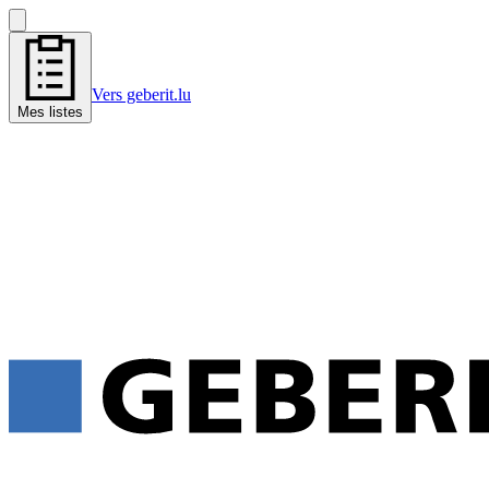
Vers geberit.lu
Mes listes