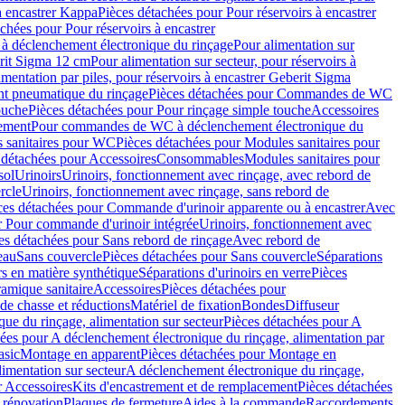
à encastrer Kappa
Pièces détachées pour Pour réservoirs à encastrer
chées pour Pour réservoirs à encastrer
 déclenchement électronique du rinçage
Pour alimentation sur
erit Sigma 12 cm
Pour alimentation sur secteur, pour réservoirs à
imentation par piles, pour réservoirs à encastrer Geberit Sigma
 pneumatique du rinçage
Pièces détachées pour Commandes de WC
ouche
Pièces détachées pour Pour rinçage simple touche
Accessoires
rement
Pour commandes de WC à déclenchement électronique du
 sanitaires pour WC
Pièces détachées pour Modules sanitaires pour
 détachées pour Accessoires
Consommables
Modules sanitaires pour
sol
Urinoirs
Urinoirs, fonctionnement avec rinçage, avec rebord de
rcle
Urinoirs, fonctionnement avec rinçage, sans rebord de
ces détachées pour Commande d'urinoir apparente ou à encastrer
Avec
r Pour commande d'urinoir intégrée
Urinoirs, fonctionnement avec
es détachées pour Sans rebord de rinçage
Avec rebord de
eau
Sans couvercle
Pièces détachées pour Sans couvercle
Séparations
rs en matière synthétique
Séparations d'urinoirs en verre
Pièces
ramique sanitaire
Accessoires
Pièces détachées pour
de chasse et réductions
Matériel de fixation
Bondes
Diffuseur
ue du rinçage, alimentation sur secteur
Pièces détachées pour A
ées pour A déclenchement électronique du rinçage, alimentation par
asic
Montage en apparent
Pièces détachées pour Montage en
imentation sur secteur
A déclenchement électronique du rinçage,
r Accessoires
Kits d'encastrement et de remplacement
Pièces détachées
 rénovation
Plaques de fermeture
Aides à la commande
Raccordements