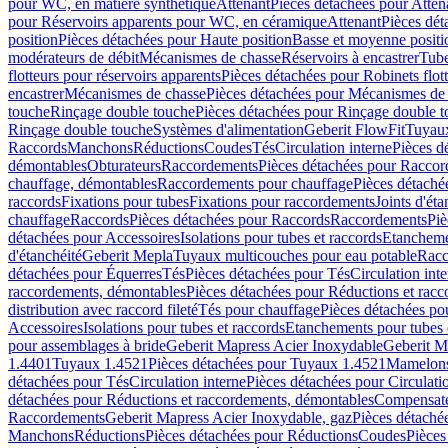
pour WC, en matière synthétique
Attenant
Pièces détachées pour Atten
pour Réservoirs apparents pour WC, en céramique
Attenant
Pièces dét
position
Pièces détachées pour Haute position
Basse et moyenne positi
modérateurs de débit
Mécanismes de chasse
Réservoirs à encastrer
Tube
flotteurs pour réservoirs apparents
Pièces détachées pour Robinets flott
encastrer
Mécanismes de chasse
Pièces détachées pour Mécanismes de
touche
Rinçage double touche
Pièces détachées pour Rinçage double 
Rinçage double touche
Systèmes d'alimentation
Geberit FlowFit
Tuyaux
Raccords
Manchons
Réductions
Coudes
Tés
Circulation interne
Pièces d
démontables
Obturateurs
Raccordements
Pièces détachées pour Racco
chauffage, démontables
Raccordements pour chauffage
Pièces détaché
raccords
Fixations pour tubes
Fixations pour raccordements
Joints d'éta
chauffage
Raccords
Pièces détachées pour Raccords
Raccordements
Piè
détachées pour Accessoires
Isolations pour tubes et raccords
Etanchemen
d'étanchéité
Geberit Mepla
Tuyaux multicouches pour eau potable
Racc
détachées pour Équerres
Tés
Pièces détachées pour Tés
Circulation int
raccordements, démontables
Pièces détachées pour Réductions et rac
distribution avec raccord fileté
Tés pour chauffage
Pièces détachées po
Accessoires
Isolations pour tubes et raccords
Etanchements pour tubes 
pour assemblages à bride
Geberit Mapress Acier Inoxydable
Geberit M
1.4401
Tuyaux 1.4521
Pièces détachées pour Tuyaux 1.4521
Mamelon
détachées pour Tés
Circulation interne
Pièces détachées pour Circulati
détachées pour Réductions et raccordements, démontables
Compensat
Raccordements
Geberit Mapress Acier Inoxydable, gaz
Pièces détaché
Manchons
Réductions
Pièces détachées pour Réductions
Coudes
Pièces