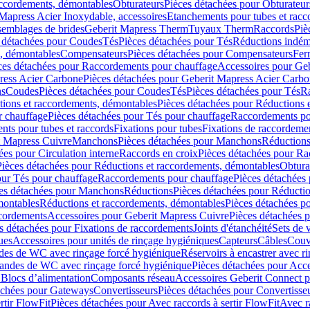
accordements, démontables
Obturateurs
Pièces détachées pour Obturateur
Mapress Acier Inoxydable, accessoires
Etanchements pour tubes et racc
ssemblages de brides
Geberit Mapress Therm
Tuyaux Therm
Raccords
Piè
 détachées pour Coudes
Tés
Pièces détachées pour Tés
Réductions indém
s, démontables
Compensateurs
Pièces détachées pour Compensateurs
Fer
ces détachées pour Raccordements pour chauffage
Accessoires pour Ge
ress Acier Carbone
Pièces détachées pour Geberit Mapress Acier Carb
ns
Coudes
Pièces détachées pour Coudes
Tés
Pièces détachées pour Tés
Ra
ions et raccordements, démontables
Pièces détachées pour Réductions 
r chauffage
Pièces détachées pour Tés pour chauffage
Raccordements po
ts pour tubes et raccords
Fixations pour tubes
Fixations de raccordeme
t Mapress Cuivre
Manchons
Pièces détachées pour Manchons
Réduction
ées pour Circulation interne
Raccords en croix
Pièces détachées pour Ra
Pièces détachées pour Réductions et raccordements, démontables
Obtura
our Tés pour chauffage
Raccordements pour chauffage
Pièces détachées
es détachées pour Manchons
Réductions
Pièces détachées pour Réducti
montables
Réductions et raccordements, démontables
Pièces détachées p
cordements
Accessoires pour Geberit Mapress Cuivre
Pièces détachées 
s détachées pour Fixations de raccordements
Joints d'étanchéité
Sets de 
ues
Accessoires pour unités de rinçage hygiéniques
Capteurs
Câbles
Couve
des de WC avec rinçage forcé hygiénique
Réservoirs à encastrer avec r
mandes de WC avec rinçage forcé hygiénique
Pièces détachées pour Acc
 Blocs d’alimentation
Composants réseau
Accessoires Geberit Connect p
achées pour Gateways
Convertisseurs
Pièces détachées pour Convertisse
rtir FlowFit
Pièces détachées pour Avec raccords à sertir FlowFit
Avec r