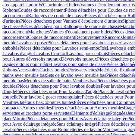
aux appareils pour WC, urinoirs et bidets
Vannes d'écoulement pour W
Siphons
Coudes de raccordement
Pièces détachées pour Coudes de ra
raccordement
Rallonges de coude de chasse
Pièces détachées pour Ral
d'urinoirs
Pièces détachées pour Vannes d'écoulement d'urinoirs
Siphon
de chasse
Pièces détachées pour Rallonges de coude de chasse
Mancho
raccordement
Manchettes
Vannes d'écoulement pour bidets
Pièces déta
raccordement
Coudes de raccordement
Recouvrements
Raccords
Joints
meuble
Lavabos à poser
Pièces détachées pour Lavabos à poser
Lave-m
emboîtés
Pièces détachées pour Lavabos semi-emboîtés
Lavabos à emb
Lavabos d'angle
Lavabos Comfort
Lavabos pour enfants
Pièces détach
pour Autres déversoirs muraux
Déversoirs muraux
Pièces détachées p
usages
Vidoirs pour plâtre
Lavabos pour salles de classe
Pièces détaché
siphons
Accessoires
Caches bondes
Porte-serviettes
Matériel de fixation
mains avec meuble bas
Sets de lavabo avec meuble bas
Pièces détaché
meuble bas
Meubles de salle de bains
Meubles bas
Pièces détachées po
doubles
Pièces détachées pour Pour lavabos doubles
Pour lavabos pou
d'angle
Pièces détachées pour Pour lavabos d'angle
Plans de lavabo
Piè
coupelle
Pour lavabo à poser rectangulaire
Pièces détachées pour Pour 
Meubles latéraux bas
Colonnes hautes
Pièces détachées pour Colonnes
compactes
Autres meubles
Pièces détachées pour Autres meubles
Etagè
serviettes et crochets porte-serviettes
Eléments d'éclairage
Poignées
Jeu
glace
Miroirs
Pièces détachées pour Miroirs
Avec éclairage intégrée
Pièc
pour Avec éclairage intégrée
Sans éclairage intégré
Pièces détachées po
lavabo
Pièces détachées pour Robinetteries de lavabo
Montage sur gorg
détachées pour Montage sur gorge, alimentation par piles
Montage sur 