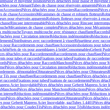
ant
Basse et moyenne position
Pièces détachées pour Basse et moyenne 
achées pour Attenant
Tubes de chasse pour réservoirs apparents
Pièces d
on
Accessoires
Pièces détachées pour Accessoires
Raccordements
Pièces 
s de chasse
Accessoires
Mécanismes de chasse et robinets flotteurs
Robin
eurs pour réservoirs apparents
Robinets flotteurs pour réservoirs à encas
 chasse
Rinçage interrompable
Pièces détachées pour Rinçage interromp
touche
Mécanismes de chasse complets
Pièces détachées pour Mécanisme
 multicouche
Tuyaux multicouche avec résistance chauffante
Raccords
étachées pour Circulation interne
Réductions indémontables
Réductions e
rdements
Distributeurs avec raccordement à visser
Répartiteur avec raccor
es pour Raccordements pour chauffage
Accessoires
Isolations pour tubes
nchéité
Sets de vis pour assemblages à bride
Consommables
Geberit Push
ces détachées pour Raccordements
Raccordements pour chauffage
Pièce
ts pour tubes et raccords
Fixations pour tubes
Fixations de raccordeme
ords
Pièces détachées pour Raccords
Manchons
Pièces détachées pour 
erne
Pièces détachées pour Circulation interne
Réductions indémontables
cordements, démontables
Obturateurs
Pièces détachées pour Obturateurs
R
ur Tés pour chauffage
Raccordements pour chauffage
Pièces détachées 
et raccords
Fixations pour tubes
Fixations de raccordements
Pièces détac
apress Acier Inoxydable
Pièces détachées pour Geberit Mapress Acier 
s
Manchons
Pièces détachées pour Manchons
Réductions
Pièces détaché
on interne
Réductions indémontables
Pièces détachées pour Réductions 
eurs
Pièces détachées pour Compensateurs
Obturateurs
Pièces détachées 
es pour Geberit Mapress Acier Inoxydable, gaz
Tubes 1.4401
Pièces dét
 détachées pour Coudes
Tés
Pièces détachées pour Tés
Réductions indém