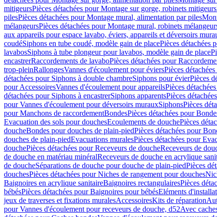
mitigeurs
Pièces détachées pour Montage sur gorge, robinets mitigeurs
piles
Pièces détachées pour Montage mural, alimentation par piles
Mont
mélangeurs
Pièces détachées pour Montage mural, robinets mélangeur
aux appareils pour espace lavabo, éviers, appareils et déversoirs mura
coudé
Siphons en tube coudé, modèle gain de place
Pièces détachées p
lavabos
Siphons à tube plongeur pour lavabos, modèle gain de place
P
encastrer
Raccordements de lavabo
Pièces détachées pour Raccordeme
trop-plein
Rallonges
Vannes d'écoulement pour éviers
Pièces détachées
détachées pour Siphons à double chambre
Siphons pour évier
Pièces d
pour Accessoires
Vannes d'écoulement pour appareils
Pièces détachées
détachées pour Siphons à encastrer
Siphons apparents
Pièces détachée
pour Vannes d'écoulement pour déversoirs muraux
Siphons
Pièces dét
pour Manchons de raccordement
Bondes
Pièces détachées pour Bonde
Evacuation des sols pour douches
Ecoulements de douche
Pièces déta
douche
Bondes pour douches de plain-pied
Pièces détachées pour Bon
douches de plain-pied
Evacuations murales
Pièces détachées pour Eva
douche
Pièces détachées pour Receveurs de douche
Receveurs de douch
de douche en matériau minéral
Receveurs de douche en acrylique sanit
de douche
Séparations de douche pour douche de plain-pied
Pièces dé
douches
Pièces détachées pour Niches de rangement pour douches
Nic
Baignoires en acrylique sanitaire
Baignoires rectangulaires
Pièces déta
bébés
Pièces détachées pour Baignoires pour bébés
Eléments d'installa
jeux de traverses et fixations murales
Accessoires
Kits de réparation
Aut
pour Vannes d'écoulement pour receveurs de douche, d52
Avec cache