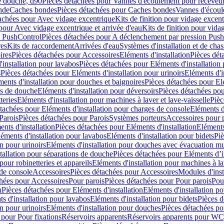
e douche, d90
Pièces détachées pour Vannes d'écoulement pour receveu
nde
Caches bondes
Pièces détachées pour Caches bondes
Vannes d'écoul
achées pour Avec vidage excentrique
Kits de finition pour vidage excen
pour Avec vidage excentrique et arrivée d'eau
Kits de finition pour vida
n PushControl
Pièces détachées pour A déclenchement par pression Pus
res
Kits de raccordement
Arrivées d'eau
Systèmes d'installation et de chas
ires
Pièces détachées pour Accessoires
Eléments d'installation
Pièces dét
'installation pour lavabos
Pièces détachées pour Eléments d'installation
s
Pièces détachées pour Eléments d'installation pour urinoirs
Eléments d'i
ments d'installation pour douches et baignoires
Pièces détachées pour Elé
ns de douche
Eléments d'installation pour déversoirs
Pièces détachées pou
teries
Eléments d'installation pour machines à laver et lave-vaisselle
Pièc
tachées pour Eléments d'installation pour charges de console
Eléments d'
Parois
Pièces détachées pour Parois
Systèmes porteurs
Accessoires pour p
nts d'installation
Pièces détachées pour Eléments d'installation
Eléments
éments d'installation pour lavabos
Eléments d'installation pour bidets
Piè
n pour urinoirs
Eléments d'installation pour douches avec évacuation m
tallation pour séparations de douche
Pièces détachées pour Eléments d’i
pour robinetteries et appareils
Eléments d'installation pour machines à lav
 de console
Accessoires
Pièces détachées pour Accessoires
Modules d'inst
hées pour Accessoires
Pour parois
Pièces détachées pour Pour parois
Pou
n
Pièces détachées pour Eléments d'installation
Eléments d'installation 
s d'installation pour lavabos
Eléments d'installation pour bidets
Pièces d
n pour urinoirs
Eléments d'installation pour douches
Pièces détachées po
 pour Pour fixations
Réservoirs apparents
Réservoirs apparents pour WC,