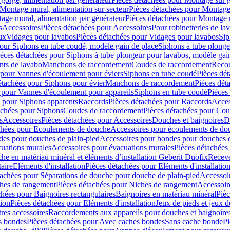
Montage mural, alimentation sur secteur
Pièces détachées pour Montage 
age mural, alimentation par générateur
Pièces détachées pour Montage m
s
Accessoires
Pièces détachées pour Accessoires
Pour robinetteries de la
ux
Vidages pour lavabos
Pièces détachées pour Vidages pour lavabos
Sip
our Siphons en tube coudé, modèle gain de place
Siphons à tube plonge
ièces détachées pour Siphons à tube plongeur pour lavabos, modèle gai
nts de lavabo
Manchons de raccordement
Coudes de raccordement
Reco
 pour Vannes d'écoulement pour éviers
Siphons en tube coudé
Pièces dé
étachées pour Siphons pour évier
Manchons de raccordement
Pièces dét
 pour Vannes d'écoulement pour appareils
Siphons en tube coudé
Pièces
s pour Siphons apparents
Raccords
Pièces détachées pour Raccords
Acces
achées pour Siphons
Coudes de raccordement
Pièces détachées pour Co
s
Accessoires
Pièces détachées pour Accessoires
Douches et baignoires
D
chées pour Ecoulements de douche
Accessoires pour écoulements de do
des pour douches de plain-pied
Accessoires pour bondes pour douches d
cuations murales
Accessoires pour évacuations murales
Pièces détachées
e en matériau minéral et éléments d’installation Geberit Duofix
Receve
aire
Eléments d'installation
Pièces détachées pour Eléments d'installatio
tachées pour Séparations de douche pour douche de plain-pied
Accessoi
hes de rangement
Pièces détachées pour Niches de rangement
Accessoir
chées pour Baignoires rectangulaires
Baignoires en matériau minéral
Pièc
tion
Pièces détachées pour Eléments d'installation
Jeux de pieds et jeux d
res accessoires
Raccordements aux appareils pour douches et baignoire
s bondes
Pièces détachées pour Avec caches bondes
Sans cache bonde
Pi