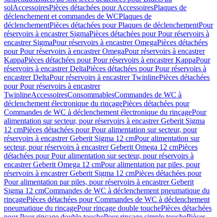
sol
Accessoires
Pièces détachées pour Accessoires
Plaques de
déclenchement et commandes de WC
Plaques de
déclenchement
Pièces détachées pour Plaques de déclenchement
Pour
réservoirs à encastrer Sigma
Pièces détachées pour Pour réservoirs à
encastrer Sigma
Pour réservoirs à encastrer Omega
Pièces détachées
pour Pour réservoirs à encastrer Omega
Pour réservoirs à encastrer
Kappa
Pièces détachées pour Pour réservoirs à encastrer Kappa
Pour
réservoirs à encastrer Delta
Pièces détachées pour Pour réservoirs à
encastrer Delta
Pour réservoirs à encastrer Twinline
Pièces détachées
pour Pour réservoirs à encastrer
Twinline
Accessoires
Consommables
Commandes de WC à
déclenchement électronique du rinçage
Pièces détachées pour
Commandes de WC à déclenchement électronique du rinçage
Pour
alimentation sur secteur, pour réservoirs à encastrer Geberit Sigma
12 cm
Pièces détachées pour Pour alimentation sur secteur, pour
réservoirs à encastrer Geberit Sigma 12 cm
Pour alimentation sur
secteur, pour réservoirs à encastrer Geberit Omega 12 cm
Pièces
détachées pour Pour alimentation sur secteur, pour réservoirs à
encastrer Geberit Omega 12 cm
Pour alimentation par piles, pour
réservoirs à encastrer Geberit Sigma 12 cm
Pièces détachées pour
Pour alimentation par piles, pour réservoirs à encastrer Geberit
Sigma 12 cm
Commandes de WC à déclenchement pneumatique du
rinçage
Pièces détachées pour Commandes de WC à déclenchement
pneumatique du rinçage
Pour rinçage double touche
Pièces détachées
pour Pour rinçage double touche
Pour rinçage simple touche
Pièces