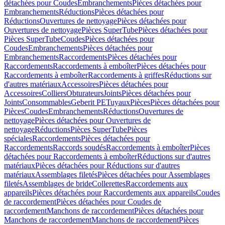
détachées pour Coudes
Embranchements
Pièces détachées pour
Embranchements
Réductions
Pièces détachées pour
Réductions
Ouvertures de nettoyage
Pièces détachées pour
Ouvertures de nettoyage
Pièces SuperTube
Pièces détachées pour
Pièces SuperTube
Coudes
Pièces détachées pour
Coudes
Embranchements
Pièces détachées pour
Embranchements
Raccordements
Pièces détachées pour
Raccordements
Raccordements à emboîter
Pièces détachées pour
Raccordements à emboîter
Raccordements à griffes
Réductions sur
d'autres matériaux
Accessoires
Pièces détachées pour
Accessoires
Colliers
Obturateurs
Joints
Pièces détachées pour
Joints
Consommables
Geberit PE
Tuyaux
Pièces
Pièces détachées pour
Pièces
Coudes
Embranchements
Réductions
Ouvertures de
nettoyage
Pièces détachées pour Ouvertures de
nettoyage
Réductions
Pièces SuperTube
Pièces
spéciales
Raccordements
Pièces détachées pour
Raccordements
Raccords soudés
Raccordements à emboîter
Pièces
détachées pour Raccordements à emboîter
Réductions sur d'autres
matériaux
Pièces détachées pour Réductions sur d'autres
matériaux
Assemblages filetés
Pièces détachées pour Assemblages
filetés
Assemblages de bride
Collerettes
Raccordements aux
appareils
Pièces détachées pour Raccordements aux appareils
Coudes
de raccordement
Pièces détachées pour Coudes de
raccordement
Manchons de raccordement
Pièces détachées pour
Manchons de raccordement
Manchons de raccordement
Pièces