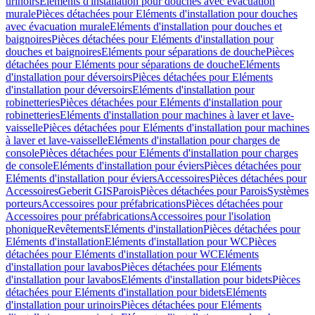
urinoirs
Eléments d'installation pour douches avec évacuation
murale
Pièces détachées pour Eléments d'installation pour douches
avec évacuation murale
Eléments d'installation pour douches et
baignoires
Pièces détachées pour Eléments d'installation pour
douches et baignoires
Eléments pour séparations de douche
Pièces
détachées pour Eléments pour séparations de douche
Eléments
d'installation pour déversoirs
Pièces détachées pour Eléments
d'installation pour déversoirs
Eléments d'installation pour
robinetteries
Pièces détachées pour Eléments d'installation pour
robinetteries
Eléments d'installation pour machines à laver et lave-
vaisselle
Pièces détachées pour Eléments d'installation pour machines
à laver et lave-vaisselle
Eléments d'installation pour charges de
console
Pièces détachées pour Eléments d'installation pour charges
de console
Eléments d'installation pour éviers
Pièces détachées pour
Eléments d'installation pour éviers
Accessoires
Pièces détachées pour
Accessoires
Geberit GIS
Parois
Pièces détachées pour Parois
Systèmes
porteurs
Accessoires pour préfabrications
Pièces détachées pour
Accessoires pour préfabrications
Accessoires pour l'isolation
phonique
Revêtements
Eléments d'installation
Pièces détachées pour
Eléments d'installation
Eléments d'installation pour WC
Pièces
détachées pour Eléments d'installation pour WC
Eléments
d'installation pour lavabos
Pièces détachées pour Eléments
d'installation pour lavabos
Eléments d'installation pour bidets
Pièces
détachées pour Eléments d'installation pour bidets
Eléments
d'installation pour urinoirs
Pièces détachées pour Eléments