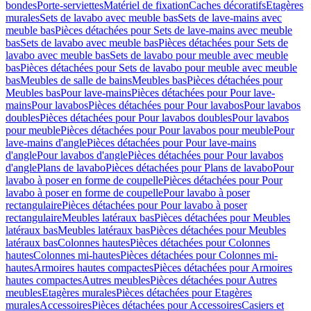
bondes
Porte-serviettes
Matériel de fixation
Caches décoratifs
Etagères
murales
Sets de lavabo avec meuble bas
Sets de lave-mains avec
meuble bas
Pièces détachées pour Sets de lave-mains avec meuble
bas
Sets de lavabo avec meuble bas
Pièces détachées pour Sets de
lavabo avec meuble bas
Sets de lavabo pour meuble avec meuble
bas
Pièces détachées pour Sets de lavabo pour meuble avec meuble
bas
Meubles de salle de bains
Meubles bas
Pièces détachées pour
Meubles bas
Pour lave-mains
Pièces détachées pour Pour lave-
mains
Pour lavabos
Pièces détachées pour Pour lavabos
Pour lavabos
doubles
Pièces détachées pour Pour lavabos doubles
Pour lavabos
pour meuble
Pièces détachées pour Pour lavabos pour meuble
Pour
lave-mains d'angle
Pièces détachées pour Pour lave-mains
d'angle
Pour lavabos d'angle
Pièces détachées pour Pour lavabos
d'angle
Plans de lavabo
Pièces détachées pour Plans de lavabo
Pour
lavabo à poser en forme de coupelle
Pièces détachées pour Pour
lavabo à poser en forme de coupelle
Pour lavabo à poser
rectangulaire
Pièces détachées pour Pour lavabo à poser
rectangulaire
Meubles latéraux bas
Pièces détachées pour Meubles
latéraux bas
Meubles latéraux bas
Pièces détachées pour Meubles
latéraux bas
Colonnes hautes
Pièces détachées pour Colonnes
hautes
Colonnes mi-hautes
Pièces détachées pour Colonnes mi-
hautes
Armoires hautes compactes
Pièces détachées pour Armoires
hautes compactes
Autres meubles
Pièces détachées pour Autres
meubles
Etagères murales
Pièces détachées pour Etagères
murales
Accessoires
Pièces détachées pour Accessoires
Casiers et