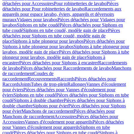
détachées pour Accessoires
Pour robinetteries de lavabo
Pièces
détachées pour Pour robinetteries de lavabo
Raccordements aux
appareils pour espace lavabo, éviers, appareils et déversoirs
muraux
Vidages pour lavabos
Pièces détachées pour Vidages pour
lavabos
Siphons en tube coudé
Pièces détachées pour Siphons en
tube coudé
Siphons en tube coudé, modèle gain de place
Pièces
détachées pour Siphons en tube coudé, modèle gain de
place
Siphons à tube plongeur pour lavabos
Pièces détachées pour
Siphons à tube plongeur pour lavabos
Siphons à tube plongeur pour
lavabos, modèle gain de place
Pièces détachées pour Siphons à tube
plongeur pour lavabos, modèle gain de place
Siphons à
encastrer
Pièces détachées pour Siphons à encastrer
Raccordements
de lavabo
Pièces détachées pour Raccordements de lavabo
Manchons
de raccordement
Coudes de
raccordement
Recouvrements
Raccords
Pièces détachées pour
Raccords
Joints
Tubes de trop-plein
Rallonges
Vannes d'écoulement
pour éviers
Pièces détachées pour Vannes d'écoulement pour
éviers
Siphons en tube coudé
Pièces détachées pour Siphons en tube
coudé
Siphons à double chambre
Pièces détachées pour Siphons à
double chambre
Siphons pour évier
Pièces détachées pour Siphons
pour évier
Manchons de raccordement
Pièces détachées pour
Manchons de raccordement
Accessoires
Pièces détachées pour
Accessoires
Vannes d'écoulement pour appareils
Pièces détachées
pour Vannes d'écoulement pour appareils
Siphons en tube
coudé
Pièces détachées pour Siphons en tube coudé
Siphons à