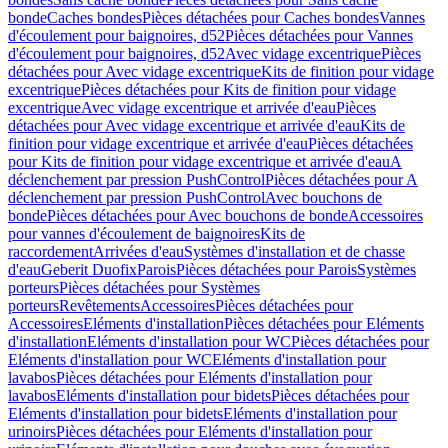
bonde
Caches bondes
Pièces détachées pour Caches bondes
Vannes
d'écoulement pour baignoires, d52
Pièces détachées pour Vannes
d'écoulement pour baignoires, d52
Avec vidage excentrique
Pièces
détachées pour Avec vidage excentrique
Kits de finition pour vidage
excentrique
Pièces détachées pour Kits de finition pour vidage
excentrique
Avec vidage excentrique et arrivée d'eau
Pièces
détachées pour Avec vidage excentrique et arrivée d'eau
Kits de
finition pour vidage excentrique et arrivée d'eau
Pièces détachées
pour Kits de finition pour vidage excentrique et arrivée d'eau
A
déclenchement par pression PushControl
Pièces détachées pour A
déclenchement par pression PushControl
Avec bouchons de
bonde
Pièces détachées pour Avec bouchons de bonde
Accessoires
pour vannes d'écoulement de baignoires
Kits de
raccordement
Arrivées d'eau
Systèmes d'installation et de chasse
d'eau
Geberit Duofix
Parois
Pièces détachées pour Parois
Systèmes
porteurs
Pièces détachées pour Systèmes
porteurs
Revêtements
Accessoires
Pièces détachées pour
Accessoires
Eléments d'installation
Pièces détachées pour Eléments
d'installation
Eléments d'installation pour WC
Pièces détachées pour
Eléments d'installation pour WC
Eléments d'installation pour
lavabos
Pièces détachées pour Eléments d'installation pour
lavabos
Eléments d'installation pour bidets
Pièces détachées pour
Eléments d'installation pour bidets
Eléments d'installation pour
urinoirs
Pièces détachées pour Eléments d'installation pour