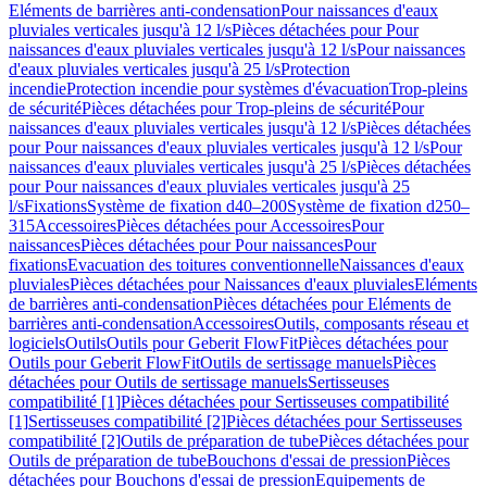
Eléments de barrières anti-condensation
Pour naissances d'eaux
pluviales verticales jusqu'à 12 l/s
Pièces détachées pour Pour
naissances d'eaux pluviales verticales jusqu'à 12 l/s
Pour naissances
d'eaux pluviales verticales jusqu'à 25 l/s
Protection
incendie
Protection incendie pour systèmes d'évacuation
Trop-pleins
de sécurité
Pièces détachées pour Trop-pleins de sécurité
Pour
naissances d'eaux pluviales verticales jusqu'à 12 l/s
Pièces détachées
pour Pour naissances d'eaux pluviales verticales jusqu'à 12 l/s
Pour
naissances d'eaux pluviales verticales jusqu'à 25 l/s
Pièces détachées
pour Pour naissances d'eaux pluviales verticales jusqu'à 25
l/s
Fixations
Système de fixation d40–200
Système de fixation d250–
315
Accessoires
Pièces détachées pour Accessoires
Pour
naissances
Pièces détachées pour Pour naissances
Pour
fixations
Evacuation des toitures conventionnelle
Naissances d'eaux
pluviales
Pièces détachées pour Naissances d'eaux pluviales
Eléments
de barrières anti-condensation
Pièces détachées pour Eléments de
barrières anti-condensation
Accessoires
Outils, composants réseau et
logiciels
Outils
Outils pour Geberit FlowFit
Pièces détachées pour
Outils pour Geberit FlowFit
Outils de sertissage manuels
Pièces
détachées pour Outils de sertissage manuels
Sertisseuses
compatibilité [1]
Pièces détachées pour Sertisseuses compatibilité
[1]
Sertisseuses compatibilité [2]
Pièces détachées pour Sertisseuses
compatibilité [2]
Outils de préparation de tube
Pièces détachées pour
Outils de préparation de tube
Bouchons d'essai de pression
Pièces
détachées pour Bouchons d'essai de pression
Equipements de