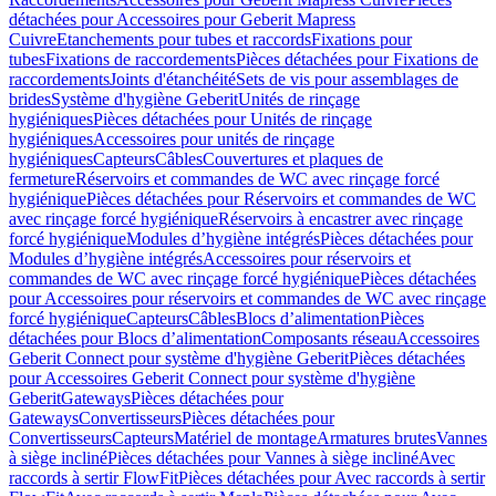
détachées pour Accessoires pour Geberit Mapress
Cuivre
Etanchements pour tubes et raccords
Fixations pour
tubes
Fixations de raccordements
Pièces détachées pour Fixations de
raccordements
Joints d'étanchéité
Sets de vis pour assemblages de
brides
Système d'hygiène Geberit
Unités de rinçage
hygiéniques
Pièces détachées pour Unités de rinçage
hygiéniques
Accessoires pour unités de rinçage
hygiéniques
Capteurs
Câbles
Couvertures et plaques de
fermeture
Réservoirs et commandes de WC avec rinçage forcé
hygiénique
Pièces détachées pour Réservoirs et commandes de WC
avec rinçage forcé hygiénique
Réservoirs à encastrer avec rinçage
forcé hygiénique
Modules d’hygiène intégrés
Pièces détachées pour
Modules d’hygiène intégrés
Accessoires pour réservoirs et
commandes de WC avec rinçage forcé hygiénique
Pièces détachées
pour Accessoires pour réservoirs et commandes de WC avec rinçage
forcé hygiénique
Capteurs
Câbles
Blocs d’alimentation
Pièces
détachées pour Blocs d’alimentation
Composants réseau
Accessoires
Geberit Connect pour système d'hygiène Geberit
Pièces détachées
pour Accessoires Geberit Connect pour système d'hygiène
Geberit
Gateways
Pièces détachées pour
Gateways
Convertisseurs
Pièces détachées pour
Convertisseurs
Capteurs
Matériel de montage
Armatures brutes
Vannes
à siège incliné
Pièces détachées pour Vannes à siège incliné
Avec
raccords à sertir FlowFit
Pièces détachées pour Avec raccords à sertir