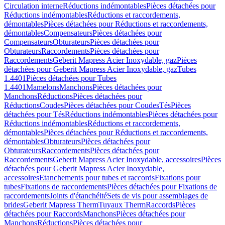
Circulation interne
Réductions indémontables
Pièces détachées pour
Réductions indémontables
Réductions et raccordements,
démontables
Pièces détachées pour Réductions et raccordements,
démontables
Compensateurs
Pièces détachées pour
Compensateurs
Obturateurs
Pièces détachées pour
Obturateurs
Raccordements
Pièces détachées pour
Raccordements
Geberit Mapress Acier Inoxydable, gaz
Pièces
détachées pour Geberit Mapress Acier Inoxydable, gaz
Tubes
1.4401
Pièces détachées pour Tubes
1.4401
Mamelons
Manchons
Pièces détachées pour
Manchons
Réductions
Pièces détachées pour
Réductions
Coudes
Pièces détachées pour Coudes
Tés
Pièces
détachées pour Tés
Réductions indémontables
Pièces détachées pour
Réductions indémontables
Réductions et raccordements,
démontables
Pièces détachées pour Réductions et raccordements,
démontables
Obturateurs
Pièces détachées pour
Obturateurs
Raccordements
Pièces détachées pour
Raccordements
Geberit Mapress Acier Inoxydable, accessoires
Pièces
détachées pour Geberit Mapress Acier Inoxydable,
accessoires
Etanchements pour tubes et raccords
Fixations pour
tubes
Fixations de raccordements
Pièces détachées pour Fixations de
raccordements
Joints d'étanchéité
Sets de vis pour assemblages de
brides
Geberit Mapress Therm
Tuyaux Therm
Raccords
Pièces
détachées pour Raccords
Manchons
Pièces détachées pour
Manchons
Réductions
Pièces détachées pour