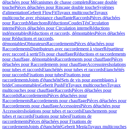
détachées pour Mécanismes de chasse complets
Rinçage double
touche
Pièces détachées pour Rinçage double touche
Systèmes
d'alimentation
Geberit FlowFit
Tuyaux multicouche
Tuyaux
multicouche avec résistance chauffante
Raccords
Pièces détachées
pour Raccords
Manchons
Réductions
Coudes
Tés
Circulation
interne
Pièces détachées pour Circulation interne
Réductions
indémontables
Réductions et raccords, démontables
Pièces détachées
pour Réductions et raccords,
démontables
Obturateurs
Raccordements
Pièces détachées pour
Raccordements
Distributeurs avec raccordement à visser
Répartiteur
avec raccord à sertir
Tés pour chauffage
Réductions et raccordements
pour chauffage, démontables
Raccordements pour chauffage
Pièces
détachées pour Raccordements pour chauffage
Accessoires
Isolations
pour tubes et raccords
Etanchéités pour tubes et raccords
Etanchéités
pour raccords
Fixations pour tubes
Fixations pour
raccordements
Joints d'étanchéité
Sets de vis pour assemblages à
bride
Consommables
Geberit PushFit
Tuyaux multicouches
Tuyaux
multicouches pour chauffage
Raccords
Pièces détachées pour
Raccords
Raccordements
Pièces détachées pour
Raccordements
Raccordements pour chauffage
Pièces détachées pour
Raccordements pour chauffage
Accessoires
Pièces détachées pour
Accessoires
Isolations pour tubes et raccords
Etanchements pour
tubes et raccords
Fixations pour tubes
Fixations de
raccordements
Pièces détachées pour Fixations de
raccordements
Joints d'étanchéité
Geberit Mepla
Tuyaux multicouches