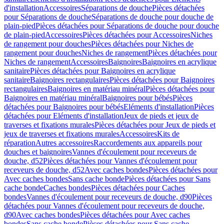
d'installation
Accessoires
Séparations de douche
Pièces détachées
pour Séparations de douche
Séparations de douche pour douche de
plain-pied
Pièces détachées pour Séparations de douche pour douche
de plain-pied
Accessoires
Pièces détachées pour Accessoires
Niches
de rangement pour douches
Pièces détachées pour Niches de
rangement pour douches
Niches de rangement
Pièces détachées pour
Niches de rangement
Accessoires
Baignoires
Baignoires en acrylique
sanitaire
Pièces détachées pour Baignoires en acrylique
sanitaire
Baignoires rectangulaires
Pièces détachées pour Baignoires
rectangulaires
Baignoires en matériau minéral
Pièces détachées pour
Baignoires en matériau minéral
Baignoires pour bébés
Pièces
détachées pour Baignoires pour bébés
Eléments d'installation
Pièces
détachées pour Eléments d'installation
Jeux de pieds et jeux de
traverses et fixations murales
Pièces détachées pour Jeux de pieds et
jeux de traverses et fixations murales
Accessoires
Kits de
réparation
Autres accessoires
Raccordements aux appareils pour
douches et baignoires
Vannes d'écoulement pour receveurs de
douche, d52
Pièces détachées pour Vannes d'écoulement pour
receveurs de douche, d52
Avec caches bondes
Pièces détachées pour
Avec caches bondes
Sans cache bonde
Pièces détachées pour Sans
cache bonde
Caches bondes
Pièces détachées pour Caches
bondes
Vannes d'écoulement pour receveurs de douche, d90
Pièces
détachées pour Vannes d'écoulement pour receveurs de douche,
d90
Avec caches bondes
Pièces détachées pour Avec caches
bondes
Sans cache bonde
Pièces détachées pour Sans cache