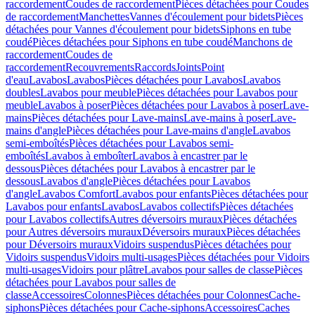
raccordement
Coudes de raccordement
Pièces détachées pour Coudes
de raccordement
Manchettes
Vannes d'écoulement pour bidets
Pièces
détachées pour Vannes d'écoulement pour bidets
Siphons en tube
coudé
Pièces détachées pour Siphons en tube coudé
Manchons de
raccordement
Coudes de
raccordement
Recouvrements
Raccords
Joints
Point
d'eau
Lavabos
Lavabos
Pièces détachées pour Lavabos
Lavabos
doubles
Lavabos pour meuble
Pièces détachées pour Lavabos pour
meuble
Lavabos à poser
Pièces détachées pour Lavabos à poser
Lave-
mains
Pièces détachées pour Lave-mains
Lave-mains à poser
Lave-
mains d'angle
Pièces détachées pour Lave-mains d'angle
Lavabos
semi-emboîtés
Pièces détachées pour Lavabos semi-
emboîtés
Lavabos à emboîter
Lavabos à encastrer par le
dessous
Pièces détachées pour Lavabos à encastrer par le
dessous
Lavabos d'angle
Pièces détachées pour Lavabos
d'angle
Lavabos Comfort
Lavabos pour enfants
Pièces détachées pour
Lavabos pour enfants
Lavabos
Lavabos collectifs
Pièces détachées
pour Lavabos collectifs
Autres déversoirs muraux
Pièces détachées
pour Autres déversoirs muraux
Déversoirs muraux
Pièces détachées
pour Déversoirs muraux
Vidoirs suspendus
Pièces détachées pour
Vidoirs suspendus
Vidoirs multi-usages
Pièces détachées pour Vidoirs
multi-usages
Vidoirs pour plâtre
Lavabos pour salles de classe
Pièces
détachées pour Lavabos pour salles de
classe
Accessoires
Colonnes
Pièces détachées pour Colonnes
Cache-
siphons
Pièces détachées pour Cache-siphons
Accessoires
Caches