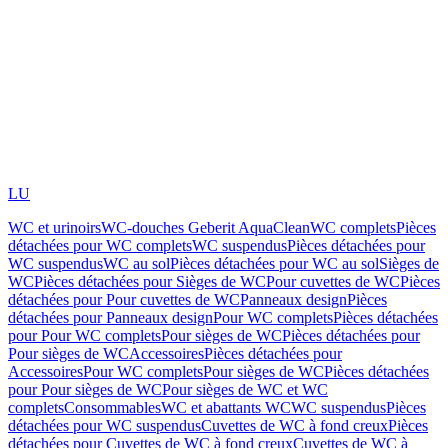
LU
WC et urinoirs
WC-douches Geberit AquaClean
WC complets
Pièces
détachées pour WC complets
WC suspendus
Pièces détachées pour
WC suspendus
WC au sol
Pièces détachées pour WC au sol
Sièges de
WC
Pièces détachées pour Sièges de WC
Pour cuvettes de WC
Pièces
détachées pour Pour cuvettes de WC
Panneaux design
Pièces
détachées pour Panneaux design
Pour WC complets
Pièces détachées
pour Pour WC complets
Pour sièges de WC
Pièces détachées pour
Pour sièges de WC
Accessoires
Pièces détachées pour
Accessoires
Pour WC complets
Pour sièges de WC
Pièces détachées
pour Pour sièges de WC
Pour sièges de WC et WC
complets
Consommables
WC et abattants WC
WC suspendus
Pièces
détachées pour WC suspendus
Cuvettes de WC à fond creux
Pièces
détachées pour Cuvettes de WC à fond creux
Cuvettes de WC à