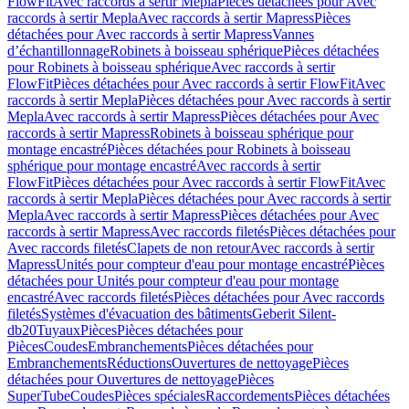
FlowFit
Avec raccords à sertir Mepla
Pièces détachées pour Avec
raccords à sertir Mepla
Avec raccords à sertir Mapress
Pièces
détachées pour Avec raccords à sertir Mapress
Vannes
d’échantillonnage
Robinets à boisseau sphérique
Pièces détachées
pour Robinets à boisseau sphérique
Avec raccords à sertir
FlowFit
Pièces détachées pour Avec raccords à sertir FlowFit
Avec
raccords à sertir Mepla
Pièces détachées pour Avec raccords à sertir
Mepla
Avec raccords à sertir Mapress
Pièces détachées pour Avec
raccords à sertir Mapress
Robinets à boisseau sphérique pour
montage encastré
Pièces détachées pour Robinets à boisseau
sphérique pour montage encastré
Avec raccords à sertir
FlowFit
Pièces détachées pour Avec raccords à sertir FlowFit
Avec
raccords à sertir Mepla
Pièces détachées pour Avec raccords à sertir
Mepla
Avec raccords à sertir Mapress
Pièces détachées pour Avec
raccords à sertir Mapress
Avec raccords filetés
Pièces détachées pour
Avec raccords filetés
Clapets de non retour
Avec raccords à sertir
Mapress
Unités pour compteur d'eau pour montage encastré
Pièces
détachées pour Unités pour compteur d'eau pour montage
encastré
Avec raccords filetés
Pièces détachées pour Avec raccords
filetés
Systèmes d'évacuation des bâtiments
Geberit Silent-
db20
Tuyaux
Pièces
Pièces détachées pour
Pièces
Coudes
Embranchements
Pièces détachées pour
Embranchements
Réductions
Ouvertures de nettoyage
Pièces
détachées pour Ouvertures de nettoyage
Pièces
SuperTube
Coudes
Pièces spéciales
Raccordements
Pièces détachées