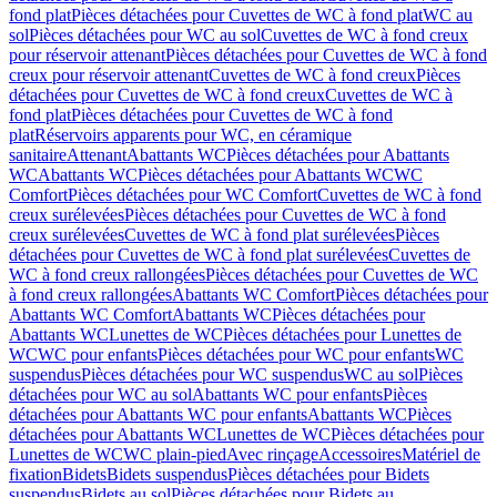
fond plat
Pièces détachées pour Cuvettes de WC à fond plat
WC au
sol
Pièces détachées pour WC au sol
Cuvettes de WC à fond creux
pour réservoir attenant
Pièces détachées pour Cuvettes de WC à fond
creux pour réservoir attenant
Cuvettes de WC à fond creux
Pièces
détachées pour Cuvettes de WC à fond creux
Cuvettes de WC à
fond plat
Pièces détachées pour Cuvettes de WC à fond
plat
Réservoirs apparents pour WC, en céramique
sanitaire
Attenant
Abattants WC
Pièces détachées pour Abattants
WC
Abattants WC
Pièces détachées pour Abattants WC
WC
Comfort
Pièces détachées pour WC Comfort
Cuvettes de WC à fond
creux surélevées
Pièces détachées pour Cuvettes de WC à fond
creux surélevées
Cuvettes de WC à fond plat surélevées
Pièces
détachées pour Cuvettes de WC à fond plat surélevées
Cuvettes de
WC à fond creux rallongées
Pièces détachées pour Cuvettes de WC
à fond creux rallongées
Abattants WC Comfort
Pièces détachées pour
Abattants WC Comfort
Abattants WC
Pièces détachées pour
Abattants WC
Lunettes de WC
Pièces détachées pour Lunettes de
WC
WC pour enfants
Pièces détachées pour WC pour enfants
WC
suspendus
Pièces détachées pour WC suspendus
WC au sol
Pièces
détachées pour WC au sol
Abattants WC pour enfants
Pièces
détachées pour Abattants WC pour enfants
Abattants WC
Pièces
détachées pour Abattants WC
Lunettes de WC
Pièces détachées pour
Lunettes de WC
WC plain-pied
Avec rinçage
Accessoires
Matériel de
fixation
Bidets
Bidets suspendus
Pièces détachées pour Bidets
suspendus
Bidets au sol
Pièces détachées pour Bidets au