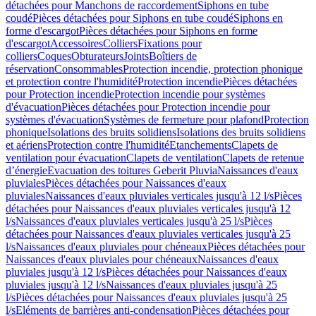
détachées pour Manchons de raccordement
Siphons en tube
coudé
Pièces détachées pour Siphons en tube coudé
Siphons en
forme d'escargot
Pièces détachées pour Siphons en forme
d'escargot
Accessoires
Colliers
Fixations pour
colliers
Coques
Obturateurs
Joints
Boîtiers de
réservation
Consommables
Protection incendie, protection phonique
et protection contre l'humidité
Protection incendie
Pièces détachées
pour Protection incendie
Protection incendie pour systèmes
d'évacuation
Pièces détachées pour Protection incendie pour
systèmes d'évacuation
Systèmes de fermeture pour plafond
Protection
phonique
Isolations des bruits solidiens
Isolations des bruits solidiens
et aériens
Protection contre l'humidité
Etanchements
Clapets de
ventilation pour évacuation
Clapets de ventilation
Clapets de retenue
d’énergie
Evacuation des toitures Geberit Pluvia
Naissances d'eaux
pluviales
Pièces détachées pour Naissances d'eaux
pluviales
Naissances d'eaux pluviales verticales jusqu'à 12 l/s
Pièces
détachées pour Naissances d'eaux pluviales verticales jusqu'à 12
l/s
Naissances d'eaux pluviales verticales jusqu'à 25 l/s
Pièces
détachées pour Naissances d'eaux pluviales verticales jusqu'à 25
l/s
Naissances d'eaux pluviales pour chéneaux
Pièces détachées pour
Naissances d'eaux pluviales pour chéneaux
Naissances d'eaux
pluviales jusqu'à 12 l/s
Pièces détachées pour Naissances d'eaux
pluviales jusqu'à 12 l/s
Naissances d'eaux pluviales jusqu'à 25
l/s
Pièces détachées pour Naissances d'eaux pluviales jusqu'à 25
l/s
Eléments de barrières anti-condensation
Pièces détachées pour