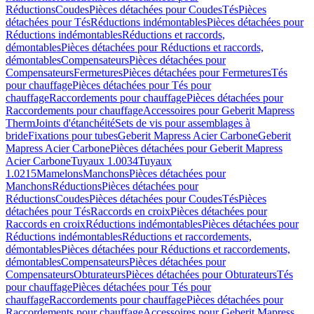
Réductions
Coudes
Pièces détachées pour Coudes
Tés
Pièces
détachées pour Tés
Réductions indémontables
Pièces détachées pour
Réductions indémontables
Réductions et raccords,
démontables
Pièces détachées pour Réductions et raccords,
démontables
Compensateurs
Pièces détachées pour
Compensateurs
Fermetures
Pièces détachées pour Fermetures
Tés
pour chauffage
Pièces détachées pour Tés pour
chauffage
Raccordements pour chauffage
Pièces détachées pour
Raccordements pour chauffage
Accessoires pour Geberit Mapress
Therm
Joints d'étanchéité
Sets de vis pour assemblages à
bride
Fixations pour tubes
Geberit Mapress Acier Carbone
Geberit
Mapress Acier Carbone
Pièces détachées pour Geberit Mapress
Acier Carbone
Tuyaux 1.0034
Tuyaux
1.0215
Mamelons
Manchons
Pièces détachées pour
Manchons
Réductions
Pièces détachées pour
Réductions
Coudes
Pièces détachées pour Coudes
Tés
Pièces
détachées pour Tés
Raccords en croix
Pièces détachées pour
Raccords en croix
Réductions indémontables
Pièces détachées pour
Réductions indémontables
Réductions et raccordements,
démontables
Pièces détachées pour Réductions et raccordements,
démontables
Compensateurs
Pièces détachées pour
Compensateurs
Obturateurs
Pièces détachées pour Obturateurs
Tés
pour chauffage
Pièces détachées pour Tés pour
chauffage
Raccordements pour chauffage
Pièces détachées pour
Raccordements pour chauffage
Accessoires pour Geberit Mapress