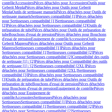
contrôle
Accessoires
Pièces détachées pour Accessoires
Outils pour
Geberit Mepla
Pièces détachées pour Outils pour Geberit
Mepla
Outils de sertissage manuels
Pièces détachées pour Outils de
sertissage manuels
Sertisseuses compatibilité [1]
Pièces détachées
pour Sertisseuses compatibilité [1]
Sertisseuses compatibilité
[2]
Pièces détachées pour Sertisseuses compatibilité [2]
Outils de
préparation de tube
Pièces détachées pour Outils de préparation de
tube
Bouchons d'essai de pression
Pièces détachées pour Bouchons
d'essai de pression
Equipement de contrôle
Accessoires
Outils pour
Geberit Mapress
Pièces détachées pour Outils pour Geberit
Mapress
Sertisseuses compatibilité [1]
Pièces détachées pour
Sertisseuses compatibilité [1]
Sertisseuses compatibilité [2]
Pièces
détachées pour Sertisseuses compatibilité [2]
Compatibilité des outils
de sertissage [1] / [2]
Pièces détachées pour Compatibilité des outils
de sertissage [1] / [2]
Sertisseuses compatibilité [2XL]
Pièces
détachées pour Sertisseuses compatibilité [2XL]
Sertisseuses
compatibilité [3]
Pièces détachées pour Sertisseuses compatibilité
[3]
Outils de préparation de tube
Pièces détachées pour Outils de
préparation de tube
Bouchons d'essai de pression
Pièces détachées
pour Bouchons d'essai de pression
Equipement de contrôle
Pièces
détachées pour Equipement de
contrôle
Accessoires
Sertisseuses
Pièces détachées pour
Sertisseuses
Sertisseuses compatibilité [1]
Pièces détachées pour
Sertisseuses compatibilité [1]
Sertisseuses compatibilité [2]
Pièces
détachées pour Sertisseuses compatibilité [2]
Sertisseuses