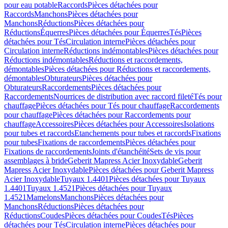
pour eau potable
Raccords
Pièces détachées pour
Raccords
Manchons
Pièces détachées pour
Manchons
Réductions
Pièces détachées pour
Réductions
Équerres
Pièces détachées pour Équerres
Tés
Pièces
détachées pour Tés
Circulation interne
Pièces détachées pour
Circulation interne
Réductions indémontables
Pièces détachées pour
Réductions indémontables
Réductions et raccordements,
démontables
Pièces détachées pour Réductions et raccordements,
démontables
Obturateurs
Pièces détachées pour
Obturateurs
Raccordements
Pièces détachées pour
Raccordements
Nourrices de distribution avec raccord fileté
Tés pour
chauffage
Pièces détachées pour Tés pour chauffage
Raccordements
pour chauffage
Pièces détachées pour Raccordements pour
chauffage
Accessoires
Pièces détachées pour Accessoires
Isolations
pour tubes et raccords
Etanchements pour tubes et raccords
Fixations
pour tubes
Fixations de raccordements
Pièces détachées pour
Fixations de raccordements
Joints d'étanchéité
Sets de vis pour
assemblages à bride
Geberit Mapress Acier Inoxydable
Geberit
Mapress Acier Inoxydable
Pièces détachées pour Geberit Mapress
Acier Inoxydable
Tuyaux 1.4401
Pièces détachées pour Tuyaux
1.4401
Tuyaux 1.4521
Pièces détachées pour Tuyaux
1.4521
Mamelons
Manchons
Pièces détachées pour
Manchons
Réductions
Pièces détachées pour
Réductions
Coudes
Pièces détachées pour Coudes
Tés
Pièces
détachées pour Tés
Circulation interne
Pièces détachées pour