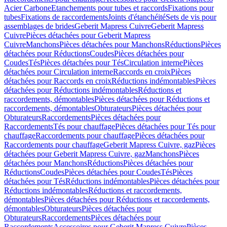
Acier Carbone
Etanchements pour tubes et raccords
Fixations pour
tubes
Fixations de raccordements
Joints d'étanchéité
Sets de vis pour
assemblages de brides
Geberit Mapress Cuivre
Geberit Mapress
Cuivre
Pièces détachées pour Geberit Mapress
Cuivre
Manchons
Pièces détachées pour Manchons
Réductions
Pièces
détachées pour Réductions
Coudes
Pièces détachées pour
Coudes
Tés
Pièces détachées pour Tés
Circulation interne
Pièces
détachées pour Circulation interne
Raccords en croix
Pièces
détachées pour Raccords en croix
Réductions indémontables
Pièces
détachées pour Réductions indémontables
Réductions et
raccordements, démontables
Pièces détachées pour Réductions et
raccordements, démontables
Obturateurs
Pièces détachées pour
Obturateurs
Raccordements
Pièces détachées pour
Raccordements
Tés pour chauffage
Pièces détachées pour Tés pour
chauffage
Raccordements pour chauffage
Pièces détachées pour
Raccordements pour chauffage
Geberit Mapress Cuivre, gaz
Pièces
détachées pour Geberit Mapress Cuivre, gaz
Manchons
Pièces
détachées pour Manchons
Réductions
Pièces détachées pour
Réductions
Coudes
Pièces détachées pour Coudes
Tés
Pièces
détachées pour Tés
Réductions indémontables
Pièces détachées pour
Réductions indémontables
Réductions et raccordements,
démontables
Pièces détachées pour Réductions et raccordements,
démontables
Obturateurs
Pièces détachées pour
Obturateurs
Raccordements
Pièces détachées pour
Raccordements
Accessoires pour Geberit Mapress Cuivre
Pièces