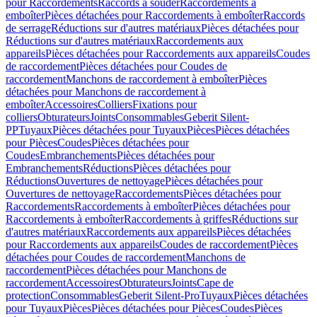
pour Raccordements
Raccords à souder
Raccordements à
emboîter
Pièces détachées pour Raccordements à emboîter
Raccords
de serrage
Réductions sur d'autres matériaux
Pièces détachées pour
Réductions sur d'autres matériaux
Raccordements aux
appareils
Pièces détachées pour Raccordements aux appareils
Coudes
de raccordement
Pièces détachées pour Coudes de
raccordement
Manchons de raccordement à emboîter
Pièces
détachées pour Manchons de raccordement à
emboîter
Accessoires
Colliers
Fixations pour
colliers
Obturateurs
Joints
Consommables
Geberit Silent-
PP
Tuyaux
Pièces détachées pour Tuyaux
Pièces
Pièces détachées
pour Pièces
Coudes
Pièces détachées pour
Coudes
Embranchements
Pièces détachées pour
Embranchements
Réductions
Pièces détachées pour
Réductions
Ouvertures de nettoyage
Pièces détachées pour
Ouvertures de nettoyage
Raccordements
Pièces détachées pour
Raccordements
Raccordements à emboîter
Pièces détachées pour
Raccordements à emboîter
Raccordements à griffes
Réductions sur
d'autres matériaux
Raccordements aux appareils
Pièces détachées
pour Raccordements aux appareils
Coudes de raccordement
Pièces
détachées pour Coudes de raccordement
Manchons de
raccordement
Pièces détachées pour Manchons de
raccordement
Accessoires
Obturateurs
Joints
Cape de
protection
Consommables
Geberit Silent-Pro
Tuyaux
Pièces détachées
pour Tuyaux
Pièces
Pièces détachées pour Pièces
Coudes
Pièces