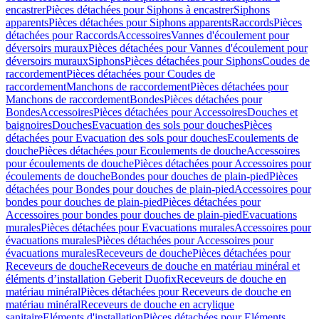
encastrer
Pièces détachées pour Siphons à encastrer
Siphons
apparents
Pièces détachées pour Siphons apparents
Raccords
Pièces
détachées pour Raccords
Accessoires
Vannes d'écoulement pour
déversoirs muraux
Pièces détachées pour Vannes d'écoulement pour
déversoirs muraux
Siphons
Pièces détachées pour Siphons
Coudes de
raccordement
Pièces détachées pour Coudes de
raccordement
Manchons de raccordement
Pièces détachées pour
Manchons de raccordement
Bondes
Pièces détachées pour
Bondes
Accessoires
Pièces détachées pour Accessoires
Douches et
baignoires
Douches
Evacuation des sols pour douches
Pièces
détachées pour Evacuation des sols pour douches
Ecoulements de
douche
Pièces détachées pour Ecoulements de douche
Accessoires
pour écoulements de douche
Pièces détachées pour Accessoires pour
écoulements de douche
Bondes pour douches de plain-pied
Pièces
détachées pour Bondes pour douches de plain-pied
Accessoires pour
bondes pour douches de plain-pied
Pièces détachées pour
Accessoires pour bondes pour douches de plain-pied
Evacuations
murales
Pièces détachées pour Evacuations murales
Accessoires pour
évacuations murales
Pièces détachées pour Accessoires pour
évacuations murales
Receveurs de douche
Pièces détachées pour
Receveurs de douche
Receveurs de douche en matériau minéral et
éléments d’installation Geberit Duofix
Receveurs de douche en
matériau minéral
Pièces détachées pour Receveurs de douche en
matériau minéral
Receveurs de douche en acrylique
sanitaire
Eléments d'installation
Pièces détachées pour Eléments