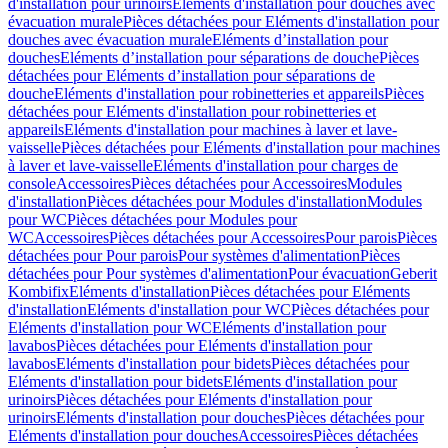
d'installation pour urinoirs
Eléments d'installation pour douches avec
évacuation murale
Pièces détachées pour Eléments d'installation pour
douches avec évacuation murale
Eléments d’installation pour
douches
Eléments d’installation pour séparations de douche
Pièces
détachées pour Eléments d’installation pour séparations de
douche
Eléments d'installation pour robinetteries et appareils
Pièces
détachées pour Eléments d'installation pour robinetteries et
appareils
Eléments d'installation pour machines à laver et lave-
vaisselle
Pièces détachées pour Eléments d'installation pour machines
à laver et lave-vaisselle
Eléments d'installation pour charges de
console
Accessoires
Pièces détachées pour Accessoires
Modules
d'installation
Pièces détachées pour Modules d'installation
Modules
pour WC
Pièces détachées pour Modules pour
WC
Accessoires
Pièces détachées pour Accessoires
Pour parois
Pièces
détachées pour Pour parois
Pour systèmes d'alimentation
Pièces
détachées pour Pour systèmes d'alimentation
Pour évacuation
Geberit
Kombifix
Eléments d'installation
Pièces détachées pour Eléments
d'installation
Eléments d'installation pour WC
Pièces détachées pour
Eléments d'installation pour WC
Eléments d'installation pour
lavabos
Pièces détachées pour Eléments d'installation pour
lavabos
Eléments d'installation pour bidets
Pièces détachées pour
Eléments d'installation pour bidets
Eléments d'installation pour
urinoirs
Pièces détachées pour Eléments d'installation pour
urinoirs
Eléments d'installation pour douches
Pièces détachées pour
Eléments d'installation pour douches
Accessoires
Pièces détachées