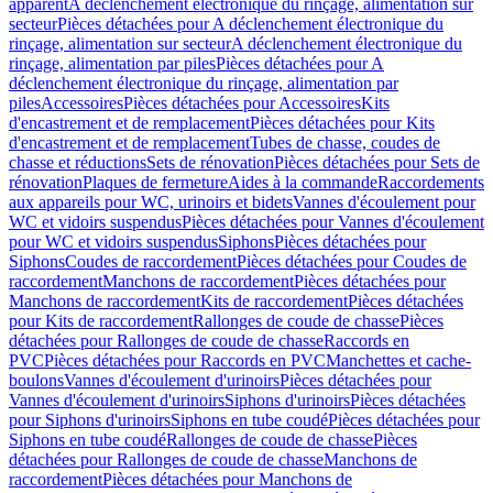
apparent
A déclenchement électronique du rinçage, alimentation sur
secteur
Pièces détachées pour A déclenchement électronique du
rinçage, alimentation sur secteur
A déclenchement électronique du
rinçage, alimentation par piles
Pièces détachées pour A
déclenchement électronique du rinçage, alimentation par
piles
Accessoires
Pièces détachées pour Accessoires
Kits
d'encastrement et de remplacement
Pièces détachées pour Kits
d'encastrement et de remplacement
Tubes de chasse, coudes de
chasse et réductions
Sets de rénovation
Pièces détachées pour Sets de
rénovation
Plaques de fermeture
Aides à la commande
Raccordements
aux appareils pour WC, urinoirs et bidets
Vannes d'écoulement pour
WC et vidoirs suspendus
Pièces détachées pour Vannes d'écoulement
pour WC et vidoirs suspendus
Siphons
Pièces détachées pour
Siphons
Coudes de raccordement
Pièces détachées pour Coudes de
raccordement
Manchons de raccordement
Pièces détachées pour
Manchons de raccordement
Kits de raccordement
Pièces détachées
pour Kits de raccordement
Rallonges de coude de chasse
Pièces
détachées pour Rallonges de coude de chasse
Raccords en
PVC
Pièces détachées pour Raccords en PVC
Manchettes et cache-
boulons
Vannes d'écoulement d'urinoirs
Pièces détachées pour
Vannes d'écoulement d'urinoirs
Siphons d'urinoirs
Pièces détachées
pour Siphons d'urinoirs
Siphons en tube coudé
Pièces détachées pour
Siphons en tube coudé
Rallonges de coude de chasse
Pièces
détachées pour Rallonges de coude de chasse
Manchons de
raccordement
Pièces détachées pour Manchons de