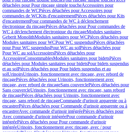
détachées pour Pour rinçage simple touche
Accessoires pour
commandes de WC
Pièces détachées pour Accessoires pour
commandes de WC
Kits d'encastrement
Pièces détachées pour Kits
d'encastrement
Pour commandes de WC à déclenchement
électronique du rinçage
Pièces détachées pour Pour commandes de
WC à déclenchement électronique du rinçage
Modules sanitaires
Geberit Monolith
Modules sanitaires pour WC
Pièces détachées pour
Modules sanitaires pour WC
Pour WC suspendus
Pièces détachées
pour Pour WC suspendus
Pour WC au sol
Pièces détachées pour
Pour WC au sol
Accessoires
Pièces détachées pour
Accessoires
Consommables
Modules sanitaires pour bidets
Pièces
détachées pour Modules sanitaires pour bidets
Pour bidets suspendus
et au sol
Pièces détachées pour Pour bidets suspendus et au
sol
Urinoirs
Urinoirs, fonctionnement avec rinçage, avec rebord de
rinçage
Pièces détachées pour Urinoirs, fonctionnement avec
rinçage, avec rebord de rinçage
Sans couvercle
Pièces détachées pour
Sans couvercle
Urinoirs, fonctionnement avec rinçage, sans rebord
de rinçage
Pièces détachées pour Urinoirs, fonctionnement avec
rinçage, sans rebord de rinçage
Commande d'urinoir apparente ou à
encastrer
Pièces détachées pour Commande d'urinoir apparente ou à
encastrer
Avec commande d'urinoir intégrée
Pièces détachées pour
Avec commande d'urinoir intégrée
Pour commande d'urinoir
intégrée
Pièces détachées pour Pour commande d'urinoir
intégrée
Urinoirs, fonctionnement avec rinçage, avec / pour