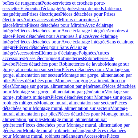
boîtes de rangement
Porte-serviettes et crochets porte-
serviettes
Eléments d'éclairage
Poignées
Jeux de pieds
Tableaux
magnétiques
Prises électriques
Pièces détachées pour Prises
électriques
Autres accessoires
Miroirs et armoires à
glace
Miroirs
Pièces détachées pour Miroirs
Avec éclairage
intégrée
Pièces détachées pour Avec éclairage intégrée
Armoires à
glace
Pièces détachées pour Armoires à glace
Avec éclairage
intégrée
Pièces détachées pour Avec éclairage intégrée
Sans éclairage
intégré
Pièces détachées pour Sans éclairage
intégré
Accessoires
Eléments d'éclairage
Poignées
Autres
accessoires
Prises électriques
Robinetteries
Robinetteries de
lavabo
Pièces détachées pour Robinetteries de lavabo
Montage sur
gorge, alimentation sur secteur
Pièces détachées pour Montage sur
gorge, alimentation sur secteur
Montage sur gorge, alimentation par
piles
Pièces détachées pour Montage sur gorge, alimentation par
piles
Montage sur gorge, alimentation par générateur
Pièces détachées
pour Montage sur gorge, alimentation par générateur
Montage sur
gorge, robinets mitigeurs
Pièces détachées pour Montage sur gorge,
robinets mitigeurs
Montage mural, alimentation sur secteur
Pièces
détachées pour Montage mural, alimentation sur secteur
Montage
mural, alimentation par piles
Pièces détachées pour Montage mural,
alimentation par piles
Montage mural, alimentation par
générateur
Pièces détachées pour Montage mural, alimentation par
générateur
Montage mural, robinets mélangeurs
Pièces détachées
pour Montage mural, robinets mélangeurs
Accessoires
Pièces