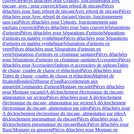
couvercle
Pièces détachées pour Urinoirs, fonctionnement avec
rinçage, avec / pour couvercle
Sans rebord de rinçage
Pièces
détachées pour Sans rebord de rinçage
Avec rebord de rinçage
Pièces
détachées pour Avec rebord de rinçage
Urinoirs, fonctionnement
sans eau
Pièces détachées pour Urinoirs, fonctionnement sans
eau
Sans couvercle
Pièces détachées pour Sans couvercle
Séparations
d'urinoirs
Pièces détachées pour Séparations d'urinoirs
Séparations
d'urinoirs en matière synthétique
Pièces détachées pour Séparations
d'urinoirs en matière synthétique
Séparations d'urinoirs en
verre
Pièces détachées pour Séparations d'urinoirs en
verre
Séparations d'urinoirs en céramique sanitaire
Pièces détachées
pour Séparations d'urinoirs en céramique sanitaire
Accessoires
Pièces
détachées pour Accessoires
Siphons et accessoires de siphons
Tubes
de chasse, coudes de chasse et réductions
Pièces détachées pour
Tubes de chasse, coudes de chasse et réductions
Matériel de
fixation
Bondes
Diffuseur d’eau
Raccordements aux
appareils
Commandes d'urinoir
Montage encastré
Pièces détachées
pour Montage encastré
A déclenchement électronique du rinçage,
alimentation sur secteur
Pièces détachées pour A déclenchement
électronique du rinçage, alimentation sur secteur
A déclenchement
électronique du rinçage, alimentation par piles
Pièces détachées pour
A déclenchement électronique du rinçage, alimentation par piles
A
déclenchement pneumatique du rinçage
Pièces détachées pour A
déclenchement pneumatique du rinçage
Basic
Pièces détachées pour
Basic
Montage en apparent
Pièces détachées pour Montage en