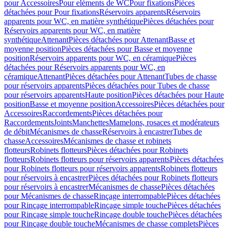
pour Accessoires
Pour eléments de WC
Pour fixations
Pièces
détachées pour Pour fixations
Réservoirs apparents
Réservoirs
apparents pour WC, en matière synthétique
Pièces détachées pour
Réservoirs apparents pour WC, en matière
synthétique
Attenant
Pièces détachées pour Attenant
Basse et
moyenne position
Pièces détachées pour Basse et moyenne
position
Réservoirs apparents pour WC, en céramique
Pièces
détachées pour Réservoirs apparents pour WC, en
céramique
Attenant
Pièces détachées pour Attenant
Tubes de chasse
pour réservoirs apparents
Pièces détachées pour Tubes de chasse
pour réservoirs apparents
Haute position
Pièces détachées pour Haute
position
Basse et moyenne position
Accessoires
Pièces détachées pour
Accessoires
Raccordements
Pièces détachées pour
Raccordements
Joints
Manchettes
Mamelons, rosaces et modérateurs
de débit
Mécanismes de chasse
Réservoirs à encastrer
Tubes de
chasse
Accessoires
Mécanismes de chasse et robinets
flotteurs
Robinets flotteurs
Pièces détachées pour Robinets
flotteurs
Robinets flotteurs pour réservoirs apparents
Pièces détachées
pour Robinets flotteurs pour réservoirs apparents
Robinets flotteurs
pour réservoirs à encastrer
Pièces détachées pour Robinets flotteurs
pour réservoirs à encastrer
Mécanismes de chasse
Pièces détachées
pour Mécanismes de chasse
Rinçage interrompable
Pièces détachées
pour Rinçage interrompable
Rinçage simple touche
Pièces détachées
pour Rinçage simple touche
Rinçage double touche
Pièces détachées
pour Rinçage double touche
Mécanismes de chasse complets
Pièces