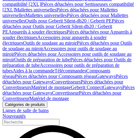
compatibilité [2XL]
Pièces détachées pour Sertisseuses compatibilité
[2XL]
Mallettes universelles
Pièces détachées pour Mallettes
universelles
Mallettes universelles
Pièces détachées pour Mallettes
universelles
Outils pour Geberit Silent-db20 / Geberit PE
Pièces
détachées pour Outils pour Geberit Silent-db20 / Geberit
PE
Appareils à souder électriques
Pièces détachées pour Appareils à
souder électriques
Accessoires pour appareils à souder
électriques
Outils de soudage au miroir
Pièces détachées pour Outils
de soudage au miroir
Accessoires pour outils de soudage au
miroir
Pièces détachées pour Accessoires pour outils de soudage au
miroir
Outils de préparation de tube
Pièces détachées pour Outils de
préparation de tube
Accessoires pour outils de préparation de
tubes
Aides à la commande
Télécommandes
Composants
réseau
Pièces détachées pour Composants réseau
Gateways
Pièces
détachées pour Gateways
Convertisseurs
Pièces détachées pour
Convertisseurs
Matériel de montage
Geberit Connect
Gateways
Pièces
détachées pour Gateways
Convertisseur
Pièces détachées pour
Convertisseur
Matériel de montage
Catégories de produits
Lignes de salle de bains
Nouveautés