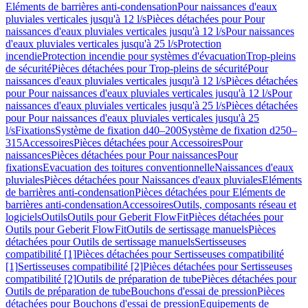
Eléments de barrières anti-condensation
Pour naissances d'eaux
pluviales verticales jusqu'à 12 l/s
Pièces détachées pour Pour
naissances d'eaux pluviales verticales jusqu'à 12 l/s
Pour naissances
d'eaux pluviales verticales jusqu'à 25 l/s
Protection
incendie
Protection incendie pour systèmes d'évacuation
Trop-pleins
de sécurité
Pièces détachées pour Trop-pleins de sécurité
Pour
naissances d'eaux pluviales verticales jusqu'à 12 l/s
Pièces détachées
pour Pour naissances d'eaux pluviales verticales jusqu'à 12 l/s
Pour
naissances d'eaux pluviales verticales jusqu'à 25 l/s
Pièces détachées
pour Pour naissances d'eaux pluviales verticales jusqu'à 25
l/s
Fixations
Système de fixation d40–200
Système de fixation d250–
315
Accessoires
Pièces détachées pour Accessoires
Pour
naissances
Pièces détachées pour Pour naissances
Pour
fixations
Evacuation des toitures conventionnelle
Naissances d'eaux
pluviales
Pièces détachées pour Naissances d'eaux pluviales
Eléments
de barrières anti-condensation
Pièces détachées pour Eléments de
barrières anti-condensation
Accessoires
Outils, composants réseau et
logiciels
Outils
Outils pour Geberit FlowFit
Pièces détachées pour
Outils pour Geberit FlowFit
Outils de sertissage manuels
Pièces
détachées pour Outils de sertissage manuels
Sertisseuses
compatibilité [1]
Pièces détachées pour Sertisseuses compatibilité
[1]
Sertisseuses compatibilité [2]
Pièces détachées pour Sertisseuses
compatibilité [2]
Outils de préparation de tube
Pièces détachées pour
Outils de préparation de tube
Bouchons d'essai de pression
Pièces
détachées pour Bouchons d'essai de pression
Equipements de