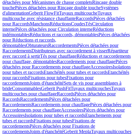
détachées pour Mécanismes de chasse complets
Rinçage double
touche
Pièces détachées pour Rinçage double touche
Systèmes
d'alimentation
Geberit FlowFit
Tuyaux multicouche
Tuyaux
multicouche avec résistance chauffante
Raccords
Pièces détachées
pour Raccords
Manchons
Réductions
Coudes
Tés
Circulation
interne
Pièces détachées pour Circulation interne
Réductions
indémontables
Réductions et raccords, démontables
Pièces détachées
pour Réductions et raccords,
démontables
Obturateurs
Raccordements
Pièces détachées pour
Raccordements
Distributeurs avec raccordement à visser
Répartiteur
avec raccord à sertir
Tés pour chauffage
Réductions et raccordements
pour chauffage, démontables
Raccordements pour chauffage
Pièces
détachées pour Raccordements pour chauffage
Accessoires
Isolations
pour tubes et raccords
Etanchéités pour tubes et raccords
Etanchéités
pour raccords
Fixations pour tubes
Fixations pour
raccordements
Joints d'étanchéité
Sets de vis pour assemblages à
bride
Consommables
Geberit PushFit
Tuyaux multicouches
Tuyaux
multicouches pour chauffage
Raccords
Pièces détachées pour
Raccords
Raccordements
Pièces détachées pour
Raccordements
Raccordements pour chauffage
Pièces détachées pour
Raccordements pour chauffage
Accessoires
Pièces détachées pour
Accessoires
Isolations pour tubes et raccords
Etanchements pour
tubes et raccords
Fixations pour tubes
Fixations de
raccordements
Pièces détachées pour Fixations de
raccordements
Joints d'étanchéité
Geberit Mepla
Tuyaux multicouches