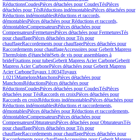
Réductions
Coudes
Pièces détachées pour Coudes
Tés
Pièces
détachées pour Tés
Réductions indémontables
Pièces détachées pour
Réductions indémontables
Réductions et raccords,
démontables
Pièces détachées pour Réductions et raccords,
démontables
Compensateurs
Pièces détachées pour
Compensateurs
Fermetures
Pièces détachées pour Fermetures
Tés
pour chauffage
Pièces détachées pour Tés pour
chauffage
Raccordements pour chauffage
Pièces détachées pour
Raccordements pour chauffage
Accessoires pour Geberit Mapress
Therm
Joints d'étanchéité
Sets de vis pour assemblages à
bride
Fixations pour tubes
Geberit Mapress Acier Carbone
Geberit
Mapress Acier Carbone
Pièces détachées pour Geberit Mapress
Acier Carbone
Tuyaux 1.0034
Tuyaux
1.0215
Mamelons
Manchons
Pièces détachées pour
Manchons
Réductions
Pièces détachées pour
Réductions
Coudes
Pièces détachées pour Coudes
Tés
Pièces
détachées pour Tés
Raccords en croix
Pièces détachées pour
Raccords en croix
Réductions indémontables
Pièces détachées pour
Réductions indémontables
Réductions et raccordements,
démontables
Pièces détachées pour Réductions et raccordements,
démontables
Compensateurs
Pièces détachées pour
Compensateurs
Obturateurs
Pièces détachées pour Obturateurs
Tés
pour chauffage
Pièces détachées pour Tés pour
chauffage
Raccordements pour chauffage
Pièces détachées pour
Raccordements pour chauffage
Accessoires pour Geberit Mapress