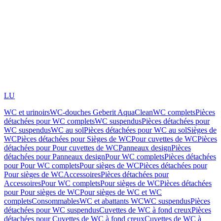
LU
WC et urinoirs
WC-douches Geberit AquaClean
WC complets
Pièces
détachées pour WC complets
WC suspendus
Pièces détachées pour
WC suspendus
WC au sol
Pièces détachées pour WC au sol
Sièges de
WC
Pièces détachées pour Sièges de WC
Pour cuvettes de WC
Pièces
détachées pour Pour cuvettes de WC
Panneaux design
Pièces
détachées pour Panneaux design
Pour WC complets
Pièces détachées
pour Pour WC complets
Pour sièges de WC
Pièces détachées pour
Pour sièges de WC
Accessoires
Pièces détachées pour
Accessoires
Pour WC complets
Pour sièges de WC
Pièces détachées
pour Pour sièges de WC
Pour sièges de WC et WC
complets
Consommables
WC et abattants WC
WC suspendus
Pièces
détachées pour WC suspendus
Cuvettes de WC à fond creux
Pièces
détachées pour Cuvettes de WC à fond creux
Cuvettes de WC à