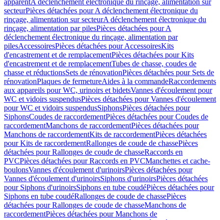
apparent
A déclenchement électronique du rinçage, alimentation sur
secteur
Pièces détachées pour A déclenchement électronique du
rinçage, alimentation sur secteur
A déclenchement électronique du
rinçage, alimentation par piles
Pièces détachées pour A
déclenchement électronique du rinçage, alimentation par
piles
Accessoires
Pièces détachées pour Accessoires
Kits
d'encastrement et de remplacement
Pièces détachées pour Kits
d'encastrement et de remplacement
Tubes de chasse, coudes de
chasse et réductions
Sets de rénovation
Pièces détachées pour Sets de
rénovation
Plaques de fermeture
Aides à la commande
Raccordements
aux appareils pour WC, urinoirs et bidets
Vannes d'écoulement pour
WC et vidoirs suspendus
Pièces détachées pour Vannes d'écoulement
pour WC et vidoirs suspendus
Siphons
Pièces détachées pour
Siphons
Coudes de raccordement
Pièces détachées pour Coudes de
raccordement
Manchons de raccordement
Pièces détachées pour
Manchons de raccordement
Kits de raccordement
Pièces détachées
pour Kits de raccordement
Rallonges de coude de chasse
Pièces
détachées pour Rallonges de coude de chasse
Raccords en
PVC
Pièces détachées pour Raccords en PVC
Manchettes et cache-
boulons
Vannes d'écoulement d'urinoirs
Pièces détachées pour
Vannes d'écoulement d'urinoirs
Siphons d'urinoirs
Pièces détachées
pour Siphons d'urinoirs
Siphons en tube coudé
Pièces détachées pour
Siphons en tube coudé
Rallonges de coude de chasse
Pièces
détachées pour Rallonges de coude de chasse
Manchons de
raccordement
Pièces détachées pour Manchons de