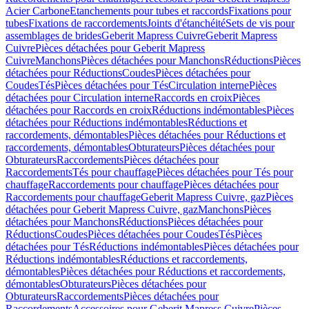
Acier Carbone
Etanchements pour tubes et raccords
Fixations pour
tubes
Fixations de raccordements
Joints d'étanchéité
Sets de vis pour
assemblages de brides
Geberit Mapress Cuivre
Geberit Mapress
Cuivre
Pièces détachées pour Geberit Mapress
Cuivre
Manchons
Pièces détachées pour Manchons
Réductions
Pièces
détachées pour Réductions
Coudes
Pièces détachées pour
Coudes
Tés
Pièces détachées pour Tés
Circulation interne
Pièces
détachées pour Circulation interne
Raccords en croix
Pièces
détachées pour Raccords en croix
Réductions indémontables
Pièces
détachées pour Réductions indémontables
Réductions et
raccordements, démontables
Pièces détachées pour Réductions et
raccordements, démontables
Obturateurs
Pièces détachées pour
Obturateurs
Raccordements
Pièces détachées pour
Raccordements
Tés pour chauffage
Pièces détachées pour Tés pour
chauffage
Raccordements pour chauffage
Pièces détachées pour
Raccordements pour chauffage
Geberit Mapress Cuivre, gaz
Pièces
détachées pour Geberit Mapress Cuivre, gaz
Manchons
Pièces
détachées pour Manchons
Réductions
Pièces détachées pour
Réductions
Coudes
Pièces détachées pour Coudes
Tés
Pièces
détachées pour Tés
Réductions indémontables
Pièces détachées pour
Réductions indémontables
Réductions et raccordements,
démontables
Pièces détachées pour Réductions et raccordements,
démontables
Obturateurs
Pièces détachées pour
Obturateurs
Raccordements
Pièces détachées pour
Raccordements
Accessoires pour Geberit Mapress Cuivre
Pièces