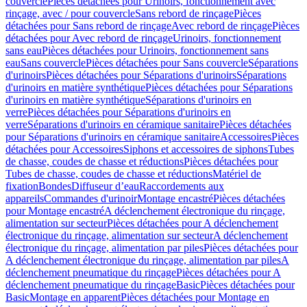
couvercle
Pièces détachées pour Urinoirs, fonctionnement avec
rinçage, avec / pour couvercle
Sans rebord de rinçage
Pièces
détachées pour Sans rebord de rinçage
Avec rebord de rinçage
Pièces
détachées pour Avec rebord de rinçage
Urinoirs, fonctionnement
sans eau
Pièces détachées pour Urinoirs, fonctionnement sans
eau
Sans couvercle
Pièces détachées pour Sans couvercle
Séparations
d'urinoirs
Pièces détachées pour Séparations d'urinoirs
Séparations
d'urinoirs en matière synthétique
Pièces détachées pour Séparations
d'urinoirs en matière synthétique
Séparations d'urinoirs en
verre
Pièces détachées pour Séparations d'urinoirs en
verre
Séparations d'urinoirs en céramique sanitaire
Pièces détachées
pour Séparations d'urinoirs en céramique sanitaire
Accessoires
Pièces
détachées pour Accessoires
Siphons et accessoires de siphons
Tubes
de chasse, coudes de chasse et réductions
Pièces détachées pour
Tubes de chasse, coudes de chasse et réductions
Matériel de
fixation
Bondes
Diffuseur d’eau
Raccordements aux
appareils
Commandes d'urinoir
Montage encastré
Pièces détachées
pour Montage encastré
A déclenchement électronique du rinçage,
alimentation sur secteur
Pièces détachées pour A déclenchement
électronique du rinçage, alimentation sur secteur
A déclenchement
électronique du rinçage, alimentation par piles
Pièces détachées pour
A déclenchement électronique du rinçage, alimentation par piles
A
déclenchement pneumatique du rinçage
Pièces détachées pour A
déclenchement pneumatique du rinçage
Basic
Pièces détachées pour
Basic
Montage en apparent
Pièces détachées pour Montage en