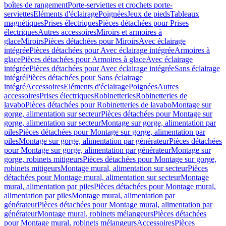
boîtes de rangement
Porte-serviettes et crochets porte-
serviettes
Eléments d'éclairage
Poignées
Jeux de pieds
Tableaux
magnétiques
Prises électriques
Pièces détachées pour Prises
électriques
Autres accessoires
Miroirs et armoires à
glace
Miroirs
Pièces détachées pour Miroirs
Avec éclairage
intégrée
Pièces détachées pour Avec éclairage intégrée
Armoires à
glace
Pièces détachées pour Armoires à glace
Avec éclairage
intégrée
Pièces détachées pour Avec éclairage intégrée
Sans éclairage
intégré
Pièces détachées pour Sans éclairage
intégré
Accessoires
Eléments d'éclairage
Poignées
Autres
accessoires
Prises électriques
Robinetteries
Robinetteries de
lavabo
Pièces détachées pour Robinetteries de lavabo
Montage sur
gorge, alimentation sur secteur
Pièces détachées pour Montage sur
gorge, alimentation sur secteur
Montage sur gorge, alimentation par
piles
Pièces détachées pour Montage sur gorge, alimentation par
piles
Montage sur gorge, alimentation par générateur
Pièces détachées
pour Montage sur gorge, alimentation par générateur
Montage sur
gorge, robinets mitigeurs
Pièces détachées pour Montage sur gorge,
robinets mitigeurs
Montage mural, alimentation sur secteur
Pièces
détachées pour Montage mural, alimentation sur secteur
Montage
mural, alimentation par piles
Pièces détachées pour Montage mural,
alimentation par piles
Montage mural, alimentation par
générateur
Pièces détachées pour Montage mural, alimentation par
générateur
Montage mural, robinets mélangeurs
Pièces détachées
pour Montage mural, robinets mélangeurs
Accessoires
Pièces