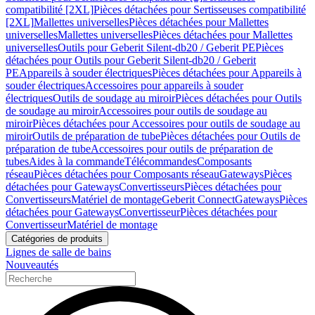
compatibilité [2XL]
Pièces détachées pour Sertisseuses compatibilité
[2XL]
Mallettes universelles
Pièces détachées pour Mallettes
universelles
Mallettes universelles
Pièces détachées pour Mallettes
universelles
Outils pour Geberit Silent-db20 / Geberit PE
Pièces
détachées pour Outils pour Geberit Silent-db20 / Geberit
PE
Appareils à souder électriques
Pièces détachées pour Appareils à
souder électriques
Accessoires pour appareils à souder
électriques
Outils de soudage au miroir
Pièces détachées pour Outils
de soudage au miroir
Accessoires pour outils de soudage au
miroir
Pièces détachées pour Accessoires pour outils de soudage au
miroir
Outils de préparation de tube
Pièces détachées pour Outils de
préparation de tube
Accessoires pour outils de préparation de
tubes
Aides à la commande
Télécommandes
Composants
réseau
Pièces détachées pour Composants réseau
Gateways
Pièces
détachées pour Gateways
Convertisseurs
Pièces détachées pour
Convertisseurs
Matériel de montage
Geberit Connect
Gateways
Pièces
détachées pour Gateways
Convertisseur
Pièces détachées pour
Convertisseur
Matériel de montage
Catégories de produits
Lignes de salle de bains
Nouveautés