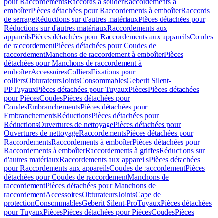
pour Raccordements
Raccords à souder
Raccordements à
emboîter
Pièces détachées pour Raccordements à emboîter
Raccords
de serrage
Réductions sur d'autres matériaux
Pièces détachées pour
Réductions sur d'autres matériaux
Raccordements aux
appareils
Pièces détachées pour Raccordements aux appareils
Coudes
de raccordement
Pièces détachées pour Coudes de
raccordement
Manchons de raccordement à emboîter
Pièces
détachées pour Manchons de raccordement à
emboîter
Accessoires
Colliers
Fixations pour
colliers
Obturateurs
Joints
Consommables
Geberit Silent-
PP
Tuyaux
Pièces détachées pour Tuyaux
Pièces
Pièces détachées
pour Pièces
Coudes
Pièces détachées pour
Coudes
Embranchements
Pièces détachées pour
Embranchements
Réductions
Pièces détachées pour
Réductions
Ouvertures de nettoyage
Pièces détachées pour
Ouvertures de nettoyage
Raccordements
Pièces détachées pour
Raccordements
Raccordements à emboîter
Pièces détachées pour
Raccordements à emboîter
Raccordements à griffes
Réductions sur
d'autres matériaux
Raccordements aux appareils
Pièces détachées
pour Raccordements aux appareils
Coudes de raccordement
Pièces
détachées pour Coudes de raccordement
Manchons de
raccordement
Pièces détachées pour Manchons de
raccordement
Accessoires
Obturateurs
Joints
Cape de
protection
Consommables
Geberit Silent-Pro
Tuyaux
Pièces détachées
pour Tuyaux
Pièces
Pièces détachées pour Pièces
Coudes
Pièces