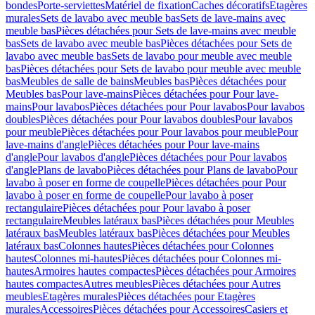
bondes
Porte-serviettes
Matériel de fixation
Caches décoratifs
Etagères
murales
Sets de lavabo avec meuble bas
Sets de lave-mains avec
meuble bas
Pièces détachées pour Sets de lave-mains avec meuble
bas
Sets de lavabo avec meuble bas
Pièces détachées pour Sets de
lavabo avec meuble bas
Sets de lavabo pour meuble avec meuble
bas
Pièces détachées pour Sets de lavabo pour meuble avec meuble
bas
Meubles de salle de bains
Meubles bas
Pièces détachées pour
Meubles bas
Pour lave-mains
Pièces détachées pour Pour lave-
mains
Pour lavabos
Pièces détachées pour Pour lavabos
Pour lavabos
doubles
Pièces détachées pour Pour lavabos doubles
Pour lavabos
pour meuble
Pièces détachées pour Pour lavabos pour meuble
Pour
lave-mains d'angle
Pièces détachées pour Pour lave-mains
d'angle
Pour lavabos d'angle
Pièces détachées pour Pour lavabos
d'angle
Plans de lavabo
Pièces détachées pour Plans de lavabo
Pour
lavabo à poser en forme de coupelle
Pièces détachées pour Pour
lavabo à poser en forme de coupelle
Pour lavabo à poser
rectangulaire
Pièces détachées pour Pour lavabo à poser
rectangulaire
Meubles latéraux bas
Pièces détachées pour Meubles
latéraux bas
Meubles latéraux bas
Pièces détachées pour Meubles
latéraux bas
Colonnes hautes
Pièces détachées pour Colonnes
hautes
Colonnes mi-hautes
Pièces détachées pour Colonnes mi-
hautes
Armoires hautes compactes
Pièces détachées pour Armoires
hautes compactes
Autres meubles
Pièces détachées pour Autres
meubles
Etagères murales
Pièces détachées pour Etagères
murales
Accessoires
Pièces détachées pour Accessoires
Casiers et