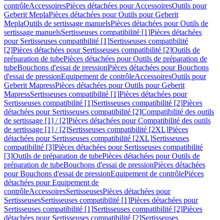
contrôle
Accessoires
Pièces détachées pour Accessoires
Outils pour
Geberit Mepla
Pièces détachées pour Outils pour Geberit
Mepla
Outils de sertissage manuels
Pièces détachées pour Outils de
sertissage manuels
Sertisseuses compatibilité [1]
Pièces détachées
pour Sertisseuses compatibilité [1]
Sertisseuses compatibilité
[2]
Pièces détachées pour Sertisseuses compatibilité [2]
Outils de
préparation de tube
Pièces détachées pour Outils de préparation de
tube
Bouchons d'essai de pression
Pièces détachées pour Bouchons
d'essai de pression
Equipement de contrôle
Accessoires
Outils pour
Geberit Mapress
Pièces détachées pour Outils pour Geberit
Mapress
Sertisseuses compatibilité [1]
Pièces détachées pour
Sertisseuses compatibilité [1]
Sertisseuses compatibilité [2]
Pièces
détachées pour Sertisseuses compatibilité [2]
Compatibilité des outils
de sertissage [1] / [2]
Pièces détachées pour Compatibilité des outils
de sertissage [1] / [2]
Sertisseuses compatibilité [2XL]
Pièces
détachées pour Sertisseuses compatibilité [2XL]
Sertisseuses
compatibilité [3]
Pièces détachées pour Sertisseuses compatibilité
[3]
Outils de préparation de tube
Pièces détachées pour Outils de
préparation de tube
Bouchons d'essai de pression
Pièces détachées
pour Bouchons d'essai de pression
Equipement de contrôle
Pièces
détachées pour Equipement de
contrôle
Accessoires
Sertisseuses
Pièces détachées pour
Sertisseuses
Sertisseuses compatibilité [1]
Pièces détachées pour
Sertisseuses compatibilité [1]
Sertisseuses compatibilité [2]
Pièces
détachées pour Sertisseuses compatibilité [2]
Sertisseuses