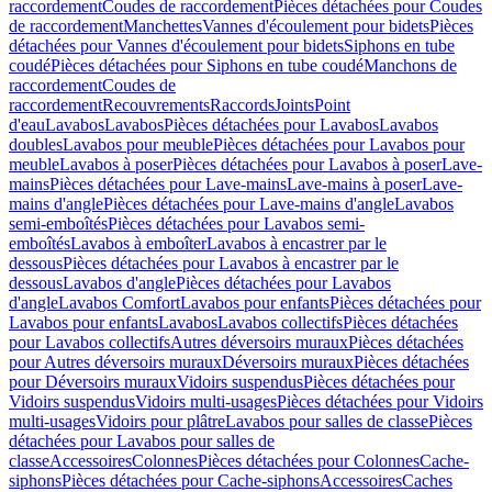
raccordement
Coudes de raccordement
Pièces détachées pour Coudes
de raccordement
Manchettes
Vannes d'écoulement pour bidets
Pièces
détachées pour Vannes d'écoulement pour bidets
Siphons en tube
coudé
Pièces détachées pour Siphons en tube coudé
Manchons de
raccordement
Coudes de
raccordement
Recouvrements
Raccords
Joints
Point
d'eau
Lavabos
Lavabos
Pièces détachées pour Lavabos
Lavabos
doubles
Lavabos pour meuble
Pièces détachées pour Lavabos pour
meuble
Lavabos à poser
Pièces détachées pour Lavabos à poser
Lave-
mains
Pièces détachées pour Lave-mains
Lave-mains à poser
Lave-
mains d'angle
Pièces détachées pour Lave-mains d'angle
Lavabos
semi-emboîtés
Pièces détachées pour Lavabos semi-
emboîtés
Lavabos à emboîter
Lavabos à encastrer par le
dessous
Pièces détachées pour Lavabos à encastrer par le
dessous
Lavabos d'angle
Pièces détachées pour Lavabos
d'angle
Lavabos Comfort
Lavabos pour enfants
Pièces détachées pour
Lavabos pour enfants
Lavabos
Lavabos collectifs
Pièces détachées
pour Lavabos collectifs
Autres déversoirs muraux
Pièces détachées
pour Autres déversoirs muraux
Déversoirs muraux
Pièces détachées
pour Déversoirs muraux
Vidoirs suspendus
Pièces détachées pour
Vidoirs suspendus
Vidoirs multi-usages
Pièces détachées pour Vidoirs
multi-usages
Vidoirs pour plâtre
Lavabos pour salles de classe
Pièces
détachées pour Lavabos pour salles de
classe
Accessoires
Colonnes
Pièces détachées pour Colonnes
Cache-
siphons
Pièces détachées pour Cache-siphons
Accessoires
Caches