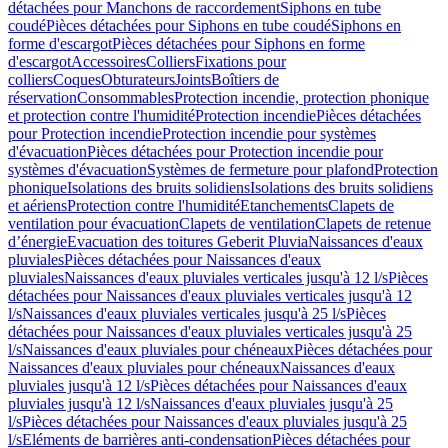
détachées pour Manchons de raccordement
Siphons en tube
coudé
Pièces détachées pour Siphons en tube coudé
Siphons en
forme d'escargot
Pièces détachées pour Siphons en forme
d'escargot
Accessoires
Colliers
Fixations pour
colliers
Coques
Obturateurs
Joints
Boîtiers de
réservation
Consommables
Protection incendie, protection phonique
et protection contre l'humidité
Protection incendie
Pièces détachées
pour Protection incendie
Protection incendie pour systèmes
d'évacuation
Pièces détachées pour Protection incendie pour
systèmes d'évacuation
Systèmes de fermeture pour plafond
Protection
phonique
Isolations des bruits solidiens
Isolations des bruits solidiens
et aériens
Protection contre l'humidité
Etanchements
Clapets de
ventilation pour évacuation
Clapets de ventilation
Clapets de retenue
d’énergie
Evacuation des toitures Geberit Pluvia
Naissances d'eaux
pluviales
Pièces détachées pour Naissances d'eaux
pluviales
Naissances d'eaux pluviales verticales jusqu'à 12 l/s
Pièces
détachées pour Naissances d'eaux pluviales verticales jusqu'à 12
l/s
Naissances d'eaux pluviales verticales jusqu'à 25 l/s
Pièces
détachées pour Naissances d'eaux pluviales verticales jusqu'à 25
l/s
Naissances d'eaux pluviales pour chéneaux
Pièces détachées pour
Naissances d'eaux pluviales pour chéneaux
Naissances d'eaux
pluviales jusqu'à 12 l/s
Pièces détachées pour Naissances d'eaux
pluviales jusqu'à 12 l/s
Naissances d'eaux pluviales jusqu'à 25
l/s
Pièces détachées pour Naissances d'eaux pluviales jusqu'à 25
l/s
Eléments de barrières anti-condensation
Pièces détachées pour