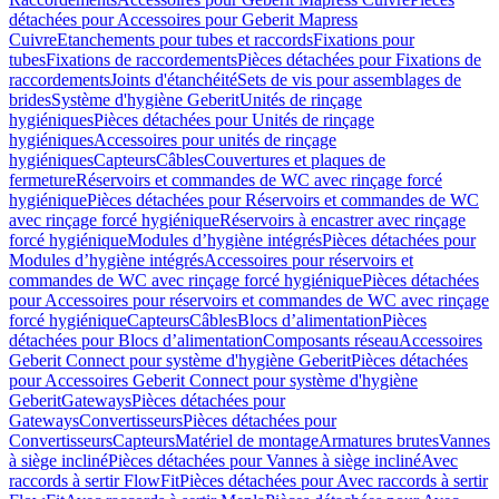
détachées pour Accessoires pour Geberit Mapress
Cuivre
Etanchements pour tubes et raccords
Fixations pour
tubes
Fixations de raccordements
Pièces détachées pour Fixations de
raccordements
Joints d'étanchéité
Sets de vis pour assemblages de
brides
Système d'hygiène Geberit
Unités de rinçage
hygiéniques
Pièces détachées pour Unités de rinçage
hygiéniques
Accessoires pour unités de rinçage
hygiéniques
Capteurs
Câbles
Couvertures et plaques de
fermeture
Réservoirs et commandes de WC avec rinçage forcé
hygiénique
Pièces détachées pour Réservoirs et commandes de WC
avec rinçage forcé hygiénique
Réservoirs à encastrer avec rinçage
forcé hygiénique
Modules d’hygiène intégrés
Pièces détachées pour
Modules d’hygiène intégrés
Accessoires pour réservoirs et
commandes de WC avec rinçage forcé hygiénique
Pièces détachées
pour Accessoires pour réservoirs et commandes de WC avec rinçage
forcé hygiénique
Capteurs
Câbles
Blocs d’alimentation
Pièces
détachées pour Blocs d’alimentation
Composants réseau
Accessoires
Geberit Connect pour système d'hygiène Geberit
Pièces détachées
pour Accessoires Geberit Connect pour système d'hygiène
Geberit
Gateways
Pièces détachées pour
Gateways
Convertisseurs
Pièces détachées pour
Convertisseurs
Capteurs
Matériel de montage
Armatures brutes
Vannes
à siège incliné
Pièces détachées pour Vannes à siège incliné
Avec
raccords à sertir FlowFit
Pièces détachées pour Avec raccords à sertir