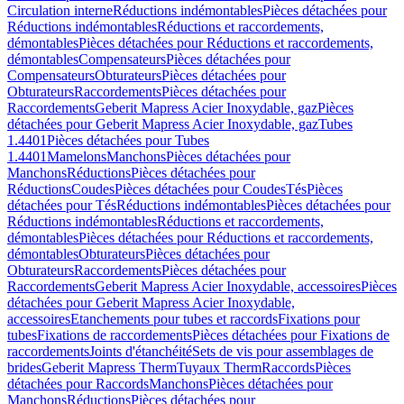
Circulation interne
Réductions indémontables
Pièces détachées pour
Réductions indémontables
Réductions et raccordements,
démontables
Pièces détachées pour Réductions et raccordements,
démontables
Compensateurs
Pièces détachées pour
Compensateurs
Obturateurs
Pièces détachées pour
Obturateurs
Raccordements
Pièces détachées pour
Raccordements
Geberit Mapress Acier Inoxydable, gaz
Pièces
détachées pour Geberit Mapress Acier Inoxydable, gaz
Tubes
1.4401
Pièces détachées pour Tubes
1.4401
Mamelons
Manchons
Pièces détachées pour
Manchons
Réductions
Pièces détachées pour
Réductions
Coudes
Pièces détachées pour Coudes
Tés
Pièces
détachées pour Tés
Réductions indémontables
Pièces détachées pour
Réductions indémontables
Réductions et raccordements,
démontables
Pièces détachées pour Réductions et raccordements,
démontables
Obturateurs
Pièces détachées pour
Obturateurs
Raccordements
Pièces détachées pour
Raccordements
Geberit Mapress Acier Inoxydable, accessoires
Pièces
détachées pour Geberit Mapress Acier Inoxydable,
accessoires
Etanchements pour tubes et raccords
Fixations pour
tubes
Fixations de raccordements
Pièces détachées pour Fixations de
raccordements
Joints d'étanchéité
Sets de vis pour assemblages de
brides
Geberit Mapress Therm
Tuyaux Therm
Raccords
Pièces
détachées pour Raccords
Manchons
Pièces détachées pour
Manchons
Réductions
Pièces détachées pour