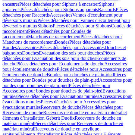
encastrer
Pièces détachées pour Siphons à encastrer
Siphons
apparents
Pièces détachées pour Siphons apparents
Raccords
Pièces
détachées pour Raccords
Accessoires
Vannes d'écoulement pour
déversoirs muraux
Pièces détachées pour Vannes d'écoulement pour
déversoirs muraux
Siphons
Pièces détachées pour Siphons
Coudes de
raccordement
Pièces détachées pour Coudes de
raccordement
Manchons de raccordement
Pièces détachées pour
Manchons de raccordement
Bondes
Pièces détachées pour
Bondes
Accessoires
Pièces détachées pour Accessoires
Douches et
baignoires
Douches
Evacuation des sols pour douches
Pièces
détachées pour Evacuation des sols pour douches
Ecoulements de
douche
Pièces détachées pour Ecoulements de douche
Accessoires
pour écoulements de douche
Pièces détachées pour Accessoires pour
écoulements de douche
Bondes pour douches de plain-pied
Pièces
détachées pour Bondes pour douches de plain-pied
Accessoires pour
bondes pour douches de plain-pied
Pièces détachées pour
Accessoires pour bondes pour douches de plain-pied
Evacuations
murales
Pièces détachées pour Evacuations murales
Accessoires pour
évacuations murales
Pièces détachées pour Accessoires pour
évacuations murales
Receveurs de douche
Pièces détachées pour
Receveurs de douche
Receveurs de douche en matériau minéral et
éléments d’installation Geberit Duofix
Receveurs de douche en
matériau minéral
Pièces détachées pour Receveurs de douche en
matériau minéral
Receveurs de douche en acrylique
sanitaire
Eléments d'installation
Pièces détachées pour Eléments