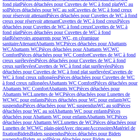
fond plat
Pièces détachées pour Cuvettes de WC à fond plat
WC au
sol
Pièces détachées pour WC au sol
Cuvettes de WC à fond creux
pour réservoir attenant
Pièces détachées pour Cuvettes de WC à fond
creux pour réservoir attenant
Cuvettes de WC à fond creux
Pièces
détachées pour Cuvettes de WC à fond creux
Cuvettes de WC à
fond plat
Pièces détachées pour Cuvettes de WC à fond
plat
Réservoirs apparents pour WC, en céramique
sanitaire
Attenant
Abattants WC
Pièces détachées pour Abattants
WC
Abattants WC
Pièces détachées pour Abattants WC
WC
Comfort
Pièces détachées pour WC Comfort
Cuvettes de WC à fond
creux surélevées
Pièces détachées pour Cuvettes de WC à fond
creux surélevées
Cuvettes de WC à fond plat surélevées
Pièces
détachées pour Cuvettes de WC à fond plat surélevées
Cuvettes de
WC à fond creux rallongées
Pièces détachées pour Cuvettes de WC
à fond creux rallongées
Abattants WC Comfort
Pièces détachées pour
Abattants WC Comfort
Abattants WC
Pièces détachées pour
Abattants WC
Lunettes de WC
Pièces détachées pour Lunettes de
WC
WC pour enfants
Pièces détachées pour WC pour enfants
WC
suspendus
Pièces détachées pour WC suspendus
WC au sol
Pièces
détachées pour WC au sol
Abattants WC pour enfants
Pièces
détachées pour Abattants WC pour enfants
Abattants WC
Pièces
détachées pour Abattants WC
Lunettes de WC
Pièces détachées pour
Lunettes de WC
WC plain-pied
Avec rinçage
Accessoires
Matériel de
fixation
Bidets
Bidets suspendus
Pièces détachées pour Bidets
suspendus
Bidets au sol
Pièces détachées pour Bidets au