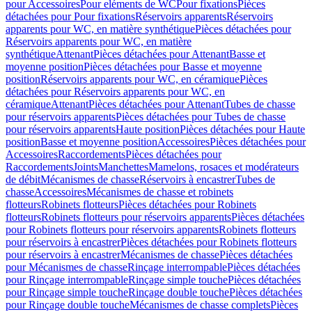
pour Accessoires
Pour eléments de WC
Pour fixations
Pièces
détachées pour Pour fixations
Réservoirs apparents
Réservoirs
apparents pour WC, en matière synthétique
Pièces détachées pour
Réservoirs apparents pour WC, en matière
synthétique
Attenant
Pièces détachées pour Attenant
Basse et
moyenne position
Pièces détachées pour Basse et moyenne
position
Réservoirs apparents pour WC, en céramique
Pièces
détachées pour Réservoirs apparents pour WC, en
céramique
Attenant
Pièces détachées pour Attenant
Tubes de chasse
pour réservoirs apparents
Pièces détachées pour Tubes de chasse
pour réservoirs apparents
Haute position
Pièces détachées pour Haute
position
Basse et moyenne position
Accessoires
Pièces détachées pour
Accessoires
Raccordements
Pièces détachées pour
Raccordements
Joints
Manchettes
Mamelons, rosaces et modérateurs
de débit
Mécanismes de chasse
Réservoirs à encastrer
Tubes de
chasse
Accessoires
Mécanismes de chasse et robinets
flotteurs
Robinets flotteurs
Pièces détachées pour Robinets
flotteurs
Robinets flotteurs pour réservoirs apparents
Pièces détachées
pour Robinets flotteurs pour réservoirs apparents
Robinets flotteurs
pour réservoirs à encastrer
Pièces détachées pour Robinets flotteurs
pour réservoirs à encastrer
Mécanismes de chasse
Pièces détachées
pour Mécanismes de chasse
Rinçage interrompable
Pièces détachées
pour Rinçage interrompable
Rinçage simple touche
Pièces détachées
pour Rinçage simple touche
Rinçage double touche
Pièces détachées
pour Rinçage double touche
Mécanismes de chasse complets
Pièces