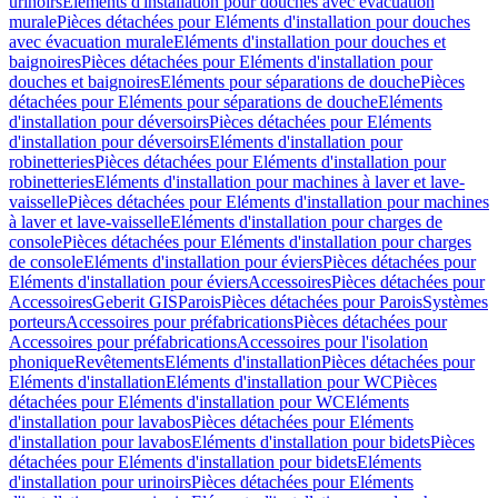
urinoirs
Eléments d'installation pour douches avec évacuation
murale
Pièces détachées pour Eléments d'installation pour douches
avec évacuation murale
Eléments d'installation pour douches et
baignoires
Pièces détachées pour Eléments d'installation pour
douches et baignoires
Eléments pour séparations de douche
Pièces
détachées pour Eléments pour séparations de douche
Eléments
d'installation pour déversoirs
Pièces détachées pour Eléments
d'installation pour déversoirs
Eléments d'installation pour
robinetteries
Pièces détachées pour Eléments d'installation pour
robinetteries
Eléments d'installation pour machines à laver et lave-
vaisselle
Pièces détachées pour Eléments d'installation pour machines
à laver et lave-vaisselle
Eléments d'installation pour charges de
console
Pièces détachées pour Eléments d'installation pour charges
de console
Eléments d'installation pour éviers
Pièces détachées pour
Eléments d'installation pour éviers
Accessoires
Pièces détachées pour
Accessoires
Geberit GIS
Parois
Pièces détachées pour Parois
Systèmes
porteurs
Accessoires pour préfabrications
Pièces détachées pour
Accessoires pour préfabrications
Accessoires pour l'isolation
phonique
Revêtements
Eléments d'installation
Pièces détachées pour
Eléments d'installation
Eléments d'installation pour WC
Pièces
détachées pour Eléments d'installation pour WC
Eléments
d'installation pour lavabos
Pièces détachées pour Eléments
d'installation pour lavabos
Eléments d'installation pour bidets
Pièces
détachées pour Eléments d'installation pour bidets
Eléments
d'installation pour urinoirs
Pièces détachées pour Eléments