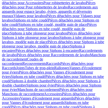
détachées pour Accessoires
Pour robinetteries de lavabo
Pièces
détachées pour Pour robinetteries de lavabo
Raccordements aux
appareils pour espace lavabo, éviers, appareils et déversoirs
muraux
Vidages pour lavabos
Pièces détachées pour Vidages pour
lavabos
Siphons en tube coudé
Pièces détachées pour Siphons en
tube coudé
Siphons en tube coudé, modèle gain de place
Pièces
détachées pour Siphons en tube coudé, modèle gain de
place
Siphons à tube plongeur pour lavabos
Pièces détachées pour
Siphons à tube plongeur pour lavabos
Siphons à tube plongeur pour
lavabos, modèle gain de place
Pièces détachées pour Siphons à tube
plongeur pour lavabos, modèle gain de place
Siphons à
encastrer
Pièces détachées pour Siphons à encastrer
Raccordements
de lavabo
Pièces détachées pour Raccordements de lavabo
Manchons
de raccordement
Coudes de
raccordement
Recouvrements
Raccords
Pièces détachées pour
Raccords
Joints
Tubes de trop-plein
Rallonges
Vannes d'écoulement
pour éviers
Pièces détachées pour Vannes d'écoulement pour
éviers
Siphons en tube coudé
Pièces détachées pour Siphons en tube
coudé
Siphons à double chambre
Pièces détachées pour Siphons à
double chambre
Siphons pour évier
Pièces détachées pour Siphons
pour évier
Manchons de raccordement
Pièces détachées pour
Manchons de raccordement
Accessoires
Pièces détachées pour
Accessoires
Vannes d'écoulement pour appareils
Pièces détachées
pour Vannes d'écoulement pour appareils
Siphons en tube
coudé
Pièces détachées pour Siphons en tube coudé
Siphons à