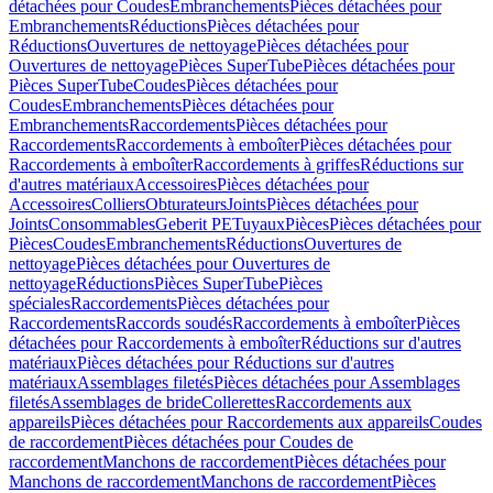
détachées pour Coudes
Embranchements
Pièces détachées pour
Embranchements
Réductions
Pièces détachées pour
Réductions
Ouvertures de nettoyage
Pièces détachées pour
Ouvertures de nettoyage
Pièces SuperTube
Pièces détachées pour
Pièces SuperTube
Coudes
Pièces détachées pour
Coudes
Embranchements
Pièces détachées pour
Embranchements
Raccordements
Pièces détachées pour
Raccordements
Raccordements à emboîter
Pièces détachées pour
Raccordements à emboîter
Raccordements à griffes
Réductions sur
d'autres matériaux
Accessoires
Pièces détachées pour
Accessoires
Colliers
Obturateurs
Joints
Pièces détachées pour
Joints
Consommables
Geberit PE
Tuyaux
Pièces
Pièces détachées pour
Pièces
Coudes
Embranchements
Réductions
Ouvertures de
nettoyage
Pièces détachées pour Ouvertures de
nettoyage
Réductions
Pièces SuperTube
Pièces
spéciales
Raccordements
Pièces détachées pour
Raccordements
Raccords soudés
Raccordements à emboîter
Pièces
détachées pour Raccordements à emboîter
Réductions sur d'autres
matériaux
Pièces détachées pour Réductions sur d'autres
matériaux
Assemblages filetés
Pièces détachées pour Assemblages
filetés
Assemblages de bride
Collerettes
Raccordements aux
appareils
Pièces détachées pour Raccordements aux appareils
Coudes
de raccordement
Pièces détachées pour Coudes de
raccordement
Manchons de raccordement
Pièces détachées pour
Manchons de raccordement
Manchons de raccordement
Pièces