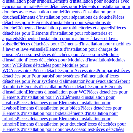
d'installation pour urinoirs
Eléments d'installation pour douches avec
évacuation murale
Pièces détachées pour Eléments d'installation pour
douches avec évacuation murale
Eléments d’installation pour
douches
Eléments d’installation pour séparations de douche
Pièces
détachées pour Eléments d’installation pour séparations de
douche
Eléments d'installation pour robinetteries et appareils
Pièces
détachées pour Eléments d'installation pour robinetteries et
appareils
Eléments d'installation pour machines à laver et lave-
vaisselle
Pièces détachées pour Eléments d'installation pour machines
à laver et lave-vaisselle
Eléments d'installation pour charges de
console
Accessoires
Pièces détachées pour Accessoires
Modules
d'installation
Pièces détachées pour Modules d'installation
Modules
pour WC
Pièces détachées pour Modules pour
WC
Accessoires
Pièces détachées pour Accessoires
Pour parois
Pièces
détachées pour Pour parois
Pour systèmes d'alimentation
Pièces
détachées pour Pour systèmes d'alimentation
Pour évacuation
Geberit
Kombifix
Eléments d'installation
Pièces détachées pour Eléments
d'installation
Eléments d'installation pour WC
Pièces détachées pour
Eléments d'installation pour WC
Eléments d'installation pour
lavabos
Pièces détachées pour Eléments d'installation pour
lavabos
Eléments d'installation pour bidets
Pièces détachées pour
Eléments d'installation pour bidets
Eléments d'installation pour
urinoirs
Pièces détachées pour Eléments d'installation pour
urinoirs
Eléments d'installation pour douches
Pièces détachées pour
Eléments d'installation pour douches
Accessoires
Pièces détachées