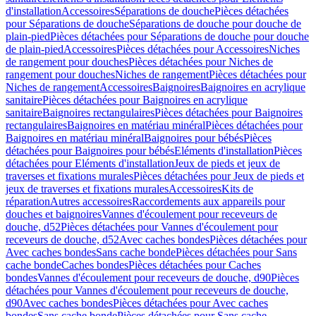
d'installation
Accessoires
Séparations de douche
Pièces détachées
pour Séparations de douche
Séparations de douche pour douche de
plain-pied
Pièces détachées pour Séparations de douche pour douche
de plain-pied
Accessoires
Pièces détachées pour Accessoires
Niches
de rangement pour douches
Pièces détachées pour Niches de
rangement pour douches
Niches de rangement
Pièces détachées pour
Niches de rangement
Accessoires
Baignoires
Baignoires en acrylique
sanitaire
Pièces détachées pour Baignoires en acrylique
sanitaire
Baignoires rectangulaires
Pièces détachées pour Baignoires
rectangulaires
Baignoires en matériau minéral
Pièces détachées pour
Baignoires en matériau minéral
Baignoires pour bébés
Pièces
détachées pour Baignoires pour bébés
Eléments d'installation
Pièces
détachées pour Eléments d'installation
Jeux de pieds et jeux de
traverses et fixations murales
Pièces détachées pour Jeux de pieds et
jeux de traverses et fixations murales
Accessoires
Kits de
réparation
Autres accessoires
Raccordements aux appareils pour
douches et baignoires
Vannes d'écoulement pour receveurs de
douche, d52
Pièces détachées pour Vannes d'écoulement pour
receveurs de douche, d52
Avec caches bondes
Pièces détachées pour
Avec caches bondes
Sans cache bonde
Pièces détachées pour Sans
cache bonde
Caches bondes
Pièces détachées pour Caches
bondes
Vannes d'écoulement pour receveurs de douche, d90
Pièces
détachées pour Vannes d'écoulement pour receveurs de douche,
d90
Avec caches bondes
Pièces détachées pour Avec caches
bondes
Sans cache bonde
Pièces détachées pour Sans cache