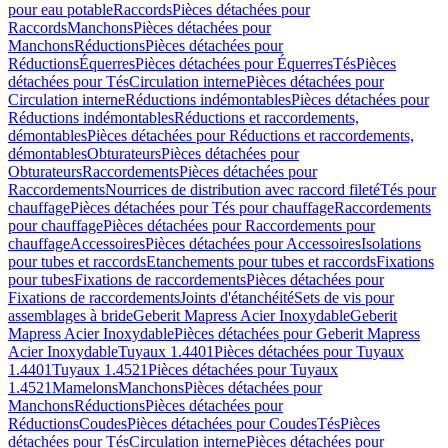
pour eau potable
Raccords
Pièces détachées pour
Raccords
Manchons
Pièces détachées pour
Manchons
Réductions
Pièces détachées pour
Réductions
Équerres
Pièces détachées pour Équerres
Tés
Pièces
détachées pour Tés
Circulation interne
Pièces détachées pour
Circulation interne
Réductions indémontables
Pièces détachées pour
Réductions indémontables
Réductions et raccordements,
démontables
Pièces détachées pour Réductions et raccordements,
démontables
Obturateurs
Pièces détachées pour
Obturateurs
Raccordements
Pièces détachées pour
Raccordements
Nourrices de distribution avec raccord fileté
Tés pour
chauffage
Pièces détachées pour Tés pour chauffage
Raccordements
pour chauffage
Pièces détachées pour Raccordements pour
chauffage
Accessoires
Pièces détachées pour Accessoires
Isolations
pour tubes et raccords
Etanchements pour tubes et raccords
Fixations
pour tubes
Fixations de raccordements
Pièces détachées pour
Fixations de raccordements
Joints d'étanchéité
Sets de vis pour
assemblages à bride
Geberit Mapress Acier Inoxydable
Geberit
Mapress Acier Inoxydable
Pièces détachées pour Geberit Mapress
Acier Inoxydable
Tuyaux 1.4401
Pièces détachées pour Tuyaux
1.4401
Tuyaux 1.4521
Pièces détachées pour Tuyaux
1.4521
Mamelons
Manchons
Pièces détachées pour
Manchons
Réductions
Pièces détachées pour
Réductions
Coudes
Pièces détachées pour Coudes
Tés
Pièces
détachées pour Tés
Circulation interne
Pièces détachées pour