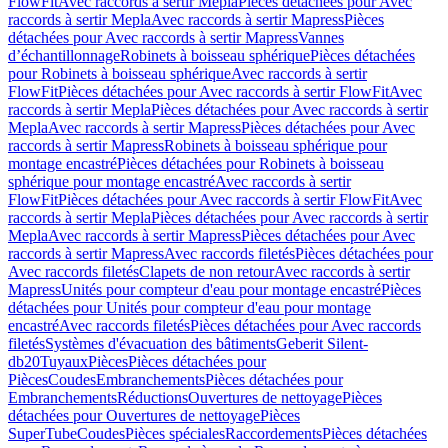
FlowFit
Avec raccords à sertir Mepla
Pièces détachées pour Avec
raccords à sertir Mepla
Avec raccords à sertir Mapress
Pièces
détachées pour Avec raccords à sertir Mapress
Vannes
d’échantillonnage
Robinets à boisseau sphérique
Pièces détachées
pour Robinets à boisseau sphérique
Avec raccords à sertir
FlowFit
Pièces détachées pour Avec raccords à sertir FlowFit
Avec
raccords à sertir Mepla
Pièces détachées pour Avec raccords à sertir
Mepla
Avec raccords à sertir Mapress
Pièces détachées pour Avec
raccords à sertir Mapress
Robinets à boisseau sphérique pour
montage encastré
Pièces détachées pour Robinets à boisseau
sphérique pour montage encastré
Avec raccords à sertir
FlowFit
Pièces détachées pour Avec raccords à sertir FlowFit
Avec
raccords à sertir Mepla
Pièces détachées pour Avec raccords à sertir
Mepla
Avec raccords à sertir Mapress
Pièces détachées pour Avec
raccords à sertir Mapress
Avec raccords filetés
Pièces détachées pour
Avec raccords filetés
Clapets de non retour
Avec raccords à sertir
Mapress
Unités pour compteur d'eau pour montage encastré
Pièces
détachées pour Unités pour compteur d'eau pour montage
encastré
Avec raccords filetés
Pièces détachées pour Avec raccords
filetés
Systèmes d'évacuation des bâtiments
Geberit Silent-
db20
Tuyaux
Pièces
Pièces détachées pour
Pièces
Coudes
Embranchements
Pièces détachées pour
Embranchements
Réductions
Ouvertures de nettoyage
Pièces
détachées pour Ouvertures de nettoyage
Pièces
SuperTube
Coudes
Pièces spéciales
Raccordements
Pièces détachées