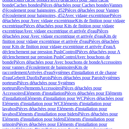
bonde
Caches bondes
Pièces détachées pour Caches bondes
Vannes
d'écoulement pour baignoires, d52
Pièces détachées pour Vannes
d'écoulement pour baignoires, d52
Avec vidage excentrique
Pièces
détachées pour Avec vidage excentrique
Kits de finition pour vidage
excentrique
Pièces détachées pour Kits de finition pour vidage
excentrique
Avec vidage excentrique et arrivée d'eau
Pièces
détachées pour Avec vidage excentrique et arrivée d'eau
Kits de
finition pour vidage excentrique et arrivée d'eau
Pièces détachées
pour Kits de finition pour vidage excentrique et arrivée d'eau
A
déclenchement par pression PushControl
Pièces détachées pour A
déclenchement par pression PushControl
Avec bouchons de
bonde
Pièces détachées pour Avec bouchons de bonde
Accessoires
pour vannes d'écoulement de baignoires
Kits de
raccordement
Arrivées d'eau
Systèmes d'installation et de chasse
d'eau
Geberit Duofix
Parois
Pièces détachées pour Parois
Systèmes
porteurs
Pièces détachées pour Systèmes
porteurs
Revêtements
Accessoires
Pièces détachées pour
Accessoires
Eléments d'installation
Pièces détachées pour Eléments
d'installation
Eléments d'installation pour WC
Pièces détachées pour
Eléments d'installation pour WC
Eléments d'installation pour
lavabos
Pièces détachées pour Eléments d'installation pour
lavabos
Eléments d'installation pour bidets
Pièces détachées pour
Eléments d'installation pour bidets
Eléments d'installation pour
urinoirs
Pièces détachées pour Eléments d'installation pour