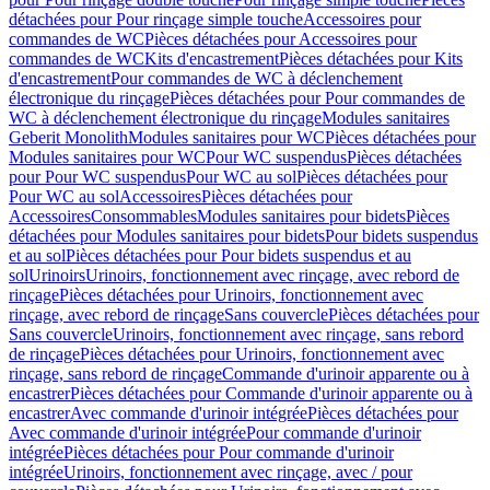
détachées pour Pour rinçage simple touche
Accessoires pour
commandes de WC
Pièces détachées pour Accessoires pour
commandes de WC
Kits d'encastrement
Pièces détachées pour Kits
d'encastrement
Pour commandes de WC à déclenchement
électronique du rinçage
Pièces détachées pour Pour commandes de
WC à déclenchement électronique du rinçage
Modules sanitaires
Geberit Monolith
Modules sanitaires pour WC
Pièces détachées pour
Modules sanitaires pour WC
Pour WC suspendus
Pièces détachées
pour Pour WC suspendus
Pour WC au sol
Pièces détachées pour
Pour WC au sol
Accessoires
Pièces détachées pour
Accessoires
Consommables
Modules sanitaires pour bidets
Pièces
détachées pour Modules sanitaires pour bidets
Pour bidets suspendus
et au sol
Pièces détachées pour Pour bidets suspendus et au
sol
Urinoirs
Urinoirs, fonctionnement avec rinçage, avec rebord de
rinçage
Pièces détachées pour Urinoirs, fonctionnement avec
rinçage, avec rebord de rinçage
Sans couvercle
Pièces détachées pour
Sans couvercle
Urinoirs, fonctionnement avec rinçage, sans rebord
de rinçage
Pièces détachées pour Urinoirs, fonctionnement avec
rinçage, sans rebord de rinçage
Commande d'urinoir apparente ou à
encastrer
Pièces détachées pour Commande d'urinoir apparente ou à
encastrer
Avec commande d'urinoir intégrée
Pièces détachées pour
Avec commande d'urinoir intégrée
Pour commande d'urinoir
intégrée
Pièces détachées pour Pour commande d'urinoir
intégrée
Urinoirs, fonctionnement avec rinçage, avec / pour