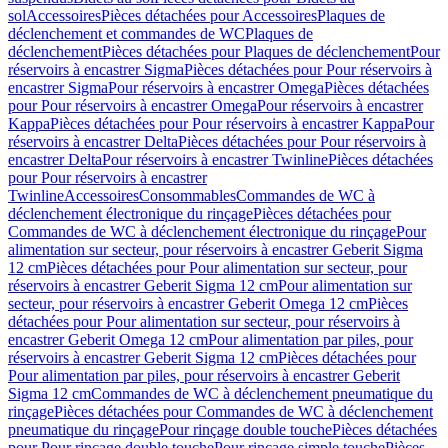
sol
Accessoires
Pièces détachées pour Accessoires
Plaques de
déclenchement et commandes de WC
Plaques de
déclenchement
Pièces détachées pour Plaques de déclenchement
Pour
réservoirs à encastrer Sigma
Pièces détachées pour Pour réservoirs à
encastrer Sigma
Pour réservoirs à encastrer Omega
Pièces détachées
pour Pour réservoirs à encastrer Omega
Pour réservoirs à encastrer
Kappa
Pièces détachées pour Pour réservoirs à encastrer Kappa
Pour
réservoirs à encastrer Delta
Pièces détachées pour Pour réservoirs à
encastrer Delta
Pour réservoirs à encastrer Twinline
Pièces détachées
pour Pour réservoirs à encastrer
Twinline
Accessoires
Consommables
Commandes de WC à
déclenchement électronique du rinçage
Pièces détachées pour
Commandes de WC à déclenchement électronique du rinçage
Pour
alimentation sur secteur, pour réservoirs à encastrer Geberit Sigma
12 cm
Pièces détachées pour Pour alimentation sur secteur, pour
réservoirs à encastrer Geberit Sigma 12 cm
Pour alimentation sur
secteur, pour réservoirs à encastrer Geberit Omega 12 cm
Pièces
détachées pour Pour alimentation sur secteur, pour réservoirs à
encastrer Geberit Omega 12 cm
Pour alimentation par piles, pour
réservoirs à encastrer Geberit Sigma 12 cm
Pièces détachées pour
Pour alimentation par piles, pour réservoirs à encastrer Geberit
Sigma 12 cm
Commandes de WC à déclenchement pneumatique du
rinçage
Pièces détachées pour Commandes de WC à déclenchement
pneumatique du rinçage
Pour rinçage double touche
Pièces détachées
pour Pour rinçage double touche
Pour rinçage simple touche
Pièces