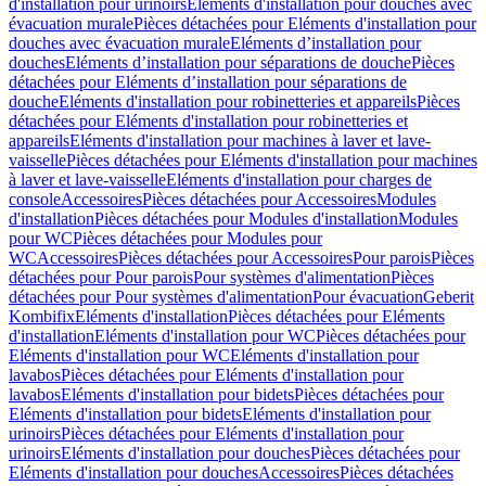
d'installation pour urinoirs
Eléments d'installation pour douches avec
évacuation murale
Pièces détachées pour Eléments d'installation pour
douches avec évacuation murale
Eléments d’installation pour
douches
Eléments d’installation pour séparations de douche
Pièces
détachées pour Eléments d’installation pour séparations de
douche
Eléments d'installation pour robinetteries et appareils
Pièces
détachées pour Eléments d'installation pour robinetteries et
appareils
Eléments d'installation pour machines à laver et lave-
vaisselle
Pièces détachées pour Eléments d'installation pour machines
à laver et lave-vaisselle
Eléments d'installation pour charges de
console
Accessoires
Pièces détachées pour Accessoires
Modules
d'installation
Pièces détachées pour Modules d'installation
Modules
pour WC
Pièces détachées pour Modules pour
WC
Accessoires
Pièces détachées pour Accessoires
Pour parois
Pièces
détachées pour Pour parois
Pour systèmes d'alimentation
Pièces
détachées pour Pour systèmes d'alimentation
Pour évacuation
Geberit
Kombifix
Eléments d'installation
Pièces détachées pour Eléments
d'installation
Eléments d'installation pour WC
Pièces détachées pour
Eléments d'installation pour WC
Eléments d'installation pour
lavabos
Pièces détachées pour Eléments d'installation pour
lavabos
Eléments d'installation pour bidets
Pièces détachées pour
Eléments d'installation pour bidets
Eléments d'installation pour
urinoirs
Pièces détachées pour Eléments d'installation pour
urinoirs
Eléments d'installation pour douches
Pièces détachées pour
Eléments d'installation pour douches
Accessoires
Pièces détachées