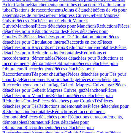
Acier Carbone
Etanchements pour tubes et raccords
Fixations pour
tubes
Fixations de raccordements
Joints d'étanchéité
Sets de vis pour
assemblages de brides
Geberit Mapress Cuivre
Geberit Mapress
Cuivre
Pièces détachées pour Geberit Mapress
Cuivre
Manchons
Pièces détachées pour Manchons
Réductions
Pièces
détachées pour Réductions
Coudes
Pièces détachées pour
Coudes
Tés
Pièces détachées pour Tés
Circulation interne
Pièces
détachées pour Circulation interne
Raccords en croix
Pièces
détachées pour Raccords en croix
Réductions indémontables
Pièces
détachées pour Réductions indémontables
Réductions et
raccordements, démontables
Pièces détachées pour Réductions et
raccordements, démontables
Obturateurs
Pièces détachées pour
Obturateurs
Raccordements
Pièces détachées pour
Raccordements
Tés pour chauffage
Pièces détachées pour Tés pour
chauffage
Raccordements pour chauffage
Pièces détachées pour
Raccordements pour chauffage
Geberit Mapress Cuivre, gaz
Pièces
détachées pour Geberit Mapress Cuivre, gaz
Manchons
Pièces
détachées pour Manchons
Réductions
Pièces détachées pour
Réductions
Coudes
Pièces détachées pour Coudes
Tés
Pièces
détachées pour Tés
Réductions indémontables
Pièces détachées pour
Réductions indémontables
Réductions et raccordements,
démontables
Pièces détachées pour Réductions et raccordements,
démontables
Obturateurs
Pièces détachées pour
Obturateurs
Raccordements
Pièces détachées pour
Raccordements
Accessoires pour Geberit Mapress Cuivre
Pièces