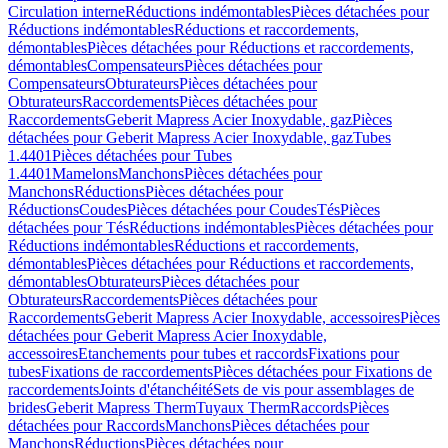
Circulation interne
Réductions indémontables
Pièces détachées pour
Réductions indémontables
Réductions et raccordements,
démontables
Pièces détachées pour Réductions et raccordements,
démontables
Compensateurs
Pièces détachées pour
Compensateurs
Obturateurs
Pièces détachées pour
Obturateurs
Raccordements
Pièces détachées pour
Raccordements
Geberit Mapress Acier Inoxydable, gaz
Pièces
détachées pour Geberit Mapress Acier Inoxydable, gaz
Tubes
1.4401
Pièces détachées pour Tubes
1.4401
Mamelons
Manchons
Pièces détachées pour
Manchons
Réductions
Pièces détachées pour
Réductions
Coudes
Pièces détachées pour Coudes
Tés
Pièces
détachées pour Tés
Réductions indémontables
Pièces détachées pour
Réductions indémontables
Réductions et raccordements,
démontables
Pièces détachées pour Réductions et raccordements,
démontables
Obturateurs
Pièces détachées pour
Obturateurs
Raccordements
Pièces détachées pour
Raccordements
Geberit Mapress Acier Inoxydable, accessoires
Pièces
détachées pour Geberit Mapress Acier Inoxydable,
accessoires
Etanchements pour tubes et raccords
Fixations pour
tubes
Fixations de raccordements
Pièces détachées pour Fixations de
raccordements
Joints d'étanchéité
Sets de vis pour assemblages de
brides
Geberit Mapress Therm
Tuyaux Therm
Raccords
Pièces
détachées pour Raccords
Manchons
Pièces détachées pour
Manchons
Réductions
Pièces détachées pour