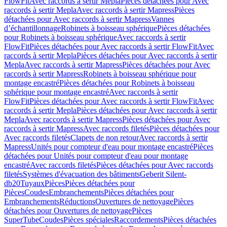
FlowFit
Avec raccords à sertir Mepla
Pièces détachées pour Avec
raccords à sertir Mepla
Avec raccords à sertir Mapress
Pièces
détachées pour Avec raccords à sertir Mapress
Vannes
d’échantillonnage
Robinets à boisseau sphérique
Pièces détachées
pour Robinets à boisseau sphérique
Avec raccords à sertir
FlowFit
Pièces détachées pour Avec raccords à sertir FlowFit
Avec
raccords à sertir Mepla
Pièces détachées pour Avec raccords à sertir
Mepla
Avec raccords à sertir Mapress
Pièces détachées pour Avec
raccords à sertir Mapress
Robinets à boisseau sphérique pour
montage encastré
Pièces détachées pour Robinets à boisseau
sphérique pour montage encastré
Avec raccords à sertir
FlowFit
Pièces détachées pour Avec raccords à sertir FlowFit
Avec
raccords à sertir Mepla
Pièces détachées pour Avec raccords à sertir
Mepla
Avec raccords à sertir Mapress
Pièces détachées pour Avec
raccords à sertir Mapress
Avec raccords filetés
Pièces détachées pour
Avec raccords filetés
Clapets de non retour
Avec raccords à sertir
Mapress
Unités pour compteur d'eau pour montage encastré
Pièces
détachées pour Unités pour compteur d'eau pour montage
encastré
Avec raccords filetés
Pièces détachées pour Avec raccords
filetés
Systèmes d'évacuation des bâtiments
Geberit Silent-
db20
Tuyaux
Pièces
Pièces détachées pour
Pièces
Coudes
Embranchements
Pièces détachées pour
Embranchements
Réductions
Ouvertures de nettoyage
Pièces
détachées pour Ouvertures de nettoyage
Pièces
SuperTube
Coudes
Pièces spéciales
Raccordements
Pièces détachées