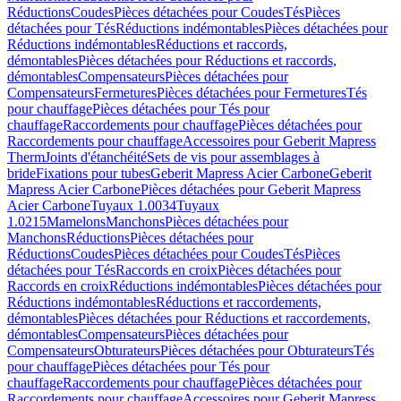
Réductions
Coudes
Pièces détachées pour Coudes
Tés
Pièces
détachées pour Tés
Réductions indémontables
Pièces détachées pour
Réductions indémontables
Réductions et raccords,
démontables
Pièces détachées pour Réductions et raccords,
démontables
Compensateurs
Pièces détachées pour
Compensateurs
Fermetures
Pièces détachées pour Fermetures
Tés
pour chauffage
Pièces détachées pour Tés pour
chauffage
Raccordements pour chauffage
Pièces détachées pour
Raccordements pour chauffage
Accessoires pour Geberit Mapress
Therm
Joints d'étanchéité
Sets de vis pour assemblages à
bride
Fixations pour tubes
Geberit Mapress Acier Carbone
Geberit
Mapress Acier Carbone
Pièces détachées pour Geberit Mapress
Acier Carbone
Tuyaux 1.0034
Tuyaux
1.0215
Mamelons
Manchons
Pièces détachées pour
Manchons
Réductions
Pièces détachées pour
Réductions
Coudes
Pièces détachées pour Coudes
Tés
Pièces
détachées pour Tés
Raccords en croix
Pièces détachées pour
Raccords en croix
Réductions indémontables
Pièces détachées pour
Réductions indémontables
Réductions et raccordements,
démontables
Pièces détachées pour Réductions et raccordements,
démontables
Compensateurs
Pièces détachées pour
Compensateurs
Obturateurs
Pièces détachées pour Obturateurs
Tés
pour chauffage
Pièces détachées pour Tés pour
chauffage
Raccordements pour chauffage
Pièces détachées pour
Raccordements pour chauffage
Accessoires pour Geberit Mapress