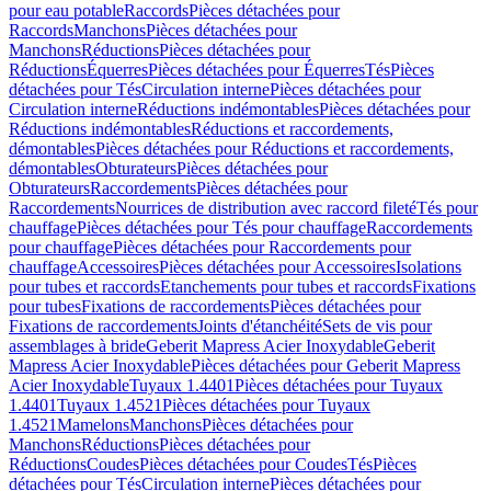
pour eau potable
Raccords
Pièces détachées pour
Raccords
Manchons
Pièces détachées pour
Manchons
Réductions
Pièces détachées pour
Réductions
Équerres
Pièces détachées pour Équerres
Tés
Pièces
détachées pour Tés
Circulation interne
Pièces détachées pour
Circulation interne
Réductions indémontables
Pièces détachées pour
Réductions indémontables
Réductions et raccordements,
démontables
Pièces détachées pour Réductions et raccordements,
démontables
Obturateurs
Pièces détachées pour
Obturateurs
Raccordements
Pièces détachées pour
Raccordements
Nourrices de distribution avec raccord fileté
Tés pour
chauffage
Pièces détachées pour Tés pour chauffage
Raccordements
pour chauffage
Pièces détachées pour Raccordements pour
chauffage
Accessoires
Pièces détachées pour Accessoires
Isolations
pour tubes et raccords
Etanchements pour tubes et raccords
Fixations
pour tubes
Fixations de raccordements
Pièces détachées pour
Fixations de raccordements
Joints d'étanchéité
Sets de vis pour
assemblages à bride
Geberit Mapress Acier Inoxydable
Geberit
Mapress Acier Inoxydable
Pièces détachées pour Geberit Mapress
Acier Inoxydable
Tuyaux 1.4401
Pièces détachées pour Tuyaux
1.4401
Tuyaux 1.4521
Pièces détachées pour Tuyaux
1.4521
Mamelons
Manchons
Pièces détachées pour
Manchons
Réductions
Pièces détachées pour
Réductions
Coudes
Pièces détachées pour Coudes
Tés
Pièces
détachées pour Tés
Circulation interne
Pièces détachées pour