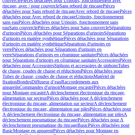
couvercle
Pièces détachées pour Urinoirs, fonctionnement avec
rinçage, avec / pour couvercle
Sans rebord de rinçage
Pièces
détachées pour Sans rebord de rinçage
Avec rebord de rinçage
Pièces
détachées pour Avec rebord de rinçage
Urinoirs, fonctionnement
sans eau
Pièces détachées pour Urinoirs, fonctionnement sans
eau
Sans couvercle
Pièces détachées pour Sans couvercle
Séparations
d'urinoirs
Pièces détachées pour Séparations d'urinoirs
Séparations
d'urinoirs en matière synthétique
Pièces détachées pour Séparations
d'urinoirs en matière synthétique
Séparations d'urinoirs en
verre
Pièces détachées pour Séparations d'urinoirs en
verre
Séparations d'urinoirs en céramique sanitaire
Pièces détachées
pour Séparations d'urinoirs en céramique sanitaire
Accessoires
Pièces
détachées pour Accessoires
Siphons et accessoires de siphons
Tubes
de chasse, coudes de chasse et réductions
Pièces détachées pour
Tubes de chasse, coudes de chasse et réductions
Matériel de
fixation
Bondes
Diffuseur d’eau
Raccordements aux
appareils
Commandes d'urinoir
Montage encastré
Pièces détachées
pour Montage encastré
A déclenchement électronique du rinçage,
alimentation sur secteur
Pièces détachées pour A déclenchement
électronique du rinçage, alimentation sur secteur
A déclenchement
électronique du rinçage, alimentation par piles
Pièces détachées pour
A déclenchement électronique du rinçage, alimentation par piles
A
déclenchement pneumatique du rinçage
Pièces détachées pour A
déclenchement pneumatique du rinçage
Basic
Pièces détachées pour
Basic
Montage en apparent
Pièces détachées pour Montage en