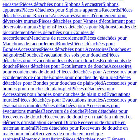
encastrer
Pièces détachées pour Siphons à encastrer
Siphons
apparents
Pièces détachées pour Siphons apparents
Raccords
Pièces
détachées pour Raccords
Accessoires
Vannes d'écoulement pour
déversoirs muraux
Pièces détachées pour Vannes d'écoulement pour
déversoirs muraux
Siphons
Pièces détachées pour Siphons
Coudes de
raccordement
Pièces détachées pour Coudes de
raccordement
Manchons de raccordement
Pièces détachées pour
Manchons de raccordement
Bondes
Pièces détachées pour
Bondes
Accessoires
Pièces détachées pour Accessoires
Douches et
baignoires
Douches
Evacuation des sols pour douches
Pièces
détachées pour Evacuation des sols pour douches
Ecoulements de
douche
Pièces détachées pour Ecoulements de douche
Accessoires
pour écoulements de douche
Pièces détachées pour Accessoires pour
écoulements de douche
Bondes pour douches de plain-pied
Pièces
détachées pour Bondes pour douches de plain-pied
Accessoires pour
bondes pour douches de plain-pied
Pièces détachées pour
Accessoires pour bondes pour douches de plain-pied
Evacuations
murales
Pièces détachées pour Evacuations murales
Accessoires pour
évacuations murales
Pièces détachées pour Accessoires pour
évacuations murales
Receveurs de douche
Pièces détachées pour
Receveurs de douche
Receveurs de douche en matériau minéral et
éléments d’installation Geberit Duofix
Receveurs de douche en
matériau minéral
Pièces détachées pour Receveurs de douche en
matériau minéral
Receveurs de douche en acrylique
sanitaire
Eléments d'installation
Pièces détachées pour Eléments