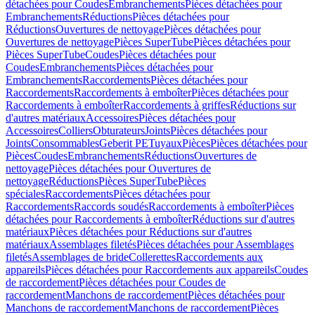
détachées pour Coudes
Embranchements
Pièces détachées pour
Embranchements
Réductions
Pièces détachées pour
Réductions
Ouvertures de nettoyage
Pièces détachées pour
Ouvertures de nettoyage
Pièces SuperTube
Pièces détachées pour
Pièces SuperTube
Coudes
Pièces détachées pour
Coudes
Embranchements
Pièces détachées pour
Embranchements
Raccordements
Pièces détachées pour
Raccordements
Raccordements à emboîter
Pièces détachées pour
Raccordements à emboîter
Raccordements à griffes
Réductions sur
d'autres matériaux
Accessoires
Pièces détachées pour
Accessoires
Colliers
Obturateurs
Joints
Pièces détachées pour
Joints
Consommables
Geberit PE
Tuyaux
Pièces
Pièces détachées pour
Pièces
Coudes
Embranchements
Réductions
Ouvertures de
nettoyage
Pièces détachées pour Ouvertures de
nettoyage
Réductions
Pièces SuperTube
Pièces
spéciales
Raccordements
Pièces détachées pour
Raccordements
Raccords soudés
Raccordements à emboîter
Pièces
détachées pour Raccordements à emboîter
Réductions sur d'autres
matériaux
Pièces détachées pour Réductions sur d'autres
matériaux
Assemblages filetés
Pièces détachées pour Assemblages
filetés
Assemblages de bride
Collerettes
Raccordements aux
appareils
Pièces détachées pour Raccordements aux appareils
Coudes
de raccordement
Pièces détachées pour Coudes de
raccordement
Manchons de raccordement
Pièces détachées pour
Manchons de raccordement
Manchons de raccordement
Pièces