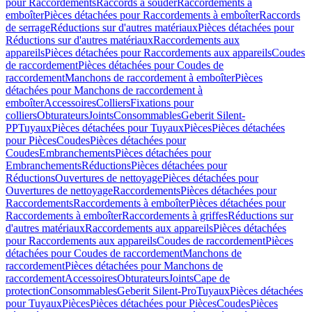
pour Raccordements
Raccords à souder
Raccordements à
emboîter
Pièces détachées pour Raccordements à emboîter
Raccords
de serrage
Réductions sur d'autres matériaux
Pièces détachées pour
Réductions sur d'autres matériaux
Raccordements aux
appareils
Pièces détachées pour Raccordements aux appareils
Coudes
de raccordement
Pièces détachées pour Coudes de
raccordement
Manchons de raccordement à emboîter
Pièces
détachées pour Manchons de raccordement à
emboîter
Accessoires
Colliers
Fixations pour
colliers
Obturateurs
Joints
Consommables
Geberit Silent-
PP
Tuyaux
Pièces détachées pour Tuyaux
Pièces
Pièces détachées
pour Pièces
Coudes
Pièces détachées pour
Coudes
Embranchements
Pièces détachées pour
Embranchements
Réductions
Pièces détachées pour
Réductions
Ouvertures de nettoyage
Pièces détachées pour
Ouvertures de nettoyage
Raccordements
Pièces détachées pour
Raccordements
Raccordements à emboîter
Pièces détachées pour
Raccordements à emboîter
Raccordements à griffes
Réductions sur
d'autres matériaux
Raccordements aux appareils
Pièces détachées
pour Raccordements aux appareils
Coudes de raccordement
Pièces
détachées pour Coudes de raccordement
Manchons de
raccordement
Pièces détachées pour Manchons de
raccordement
Accessoires
Obturateurs
Joints
Cape de
protection
Consommables
Geberit Silent-Pro
Tuyaux
Pièces détachées
pour Tuyaux
Pièces
Pièces détachées pour Pièces
Coudes
Pièces