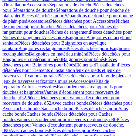
d'installation
Accessoires
Séparations de douche
Pièces détachées
pour Séparations de douche
Séparations de douche pour douche de
plain-pied
Pièces détachées pour Séparations de douche pour douche
de plain-pied
Accessoires
Pièces détachées pour Accessoires
Niches
de rangement pour douches
Pièces détachées pour Niches de
rangement pour douches
Niches de rangement
Pièces détachées pour
Niches de rangement
Accessoires
Baignoires
Baignoires en acrylique
sanitaire
Pièces détachées pour Baignoires en acrylique
sanitaire
Baignoires rectangulaires
Pièces détachées pour Baignoires
rectangulaires
Baignoires en matériau minéral
Pièces détachées pour
Baignoires en matériau minéral
Baignoires pour bébés
Pièces
détachées pour Baignoires pour bébés
Eléments d'installation
Pièces
détachées pour Eléments d'installation
Jeux de pieds et jeux de
traverses et fixations murales
Pièces détachées pour Jeux de pieds et
jeux de traverses et fixations murales
Accessoires
Kits de
réparation
Autres accessoires
Raccordements aux appareils pour
douches et baignoires
Vannes d'écoulement pour receveurs de
douche, d52
Pièces détachées pour Vannes d'écoulement pour
receveurs de douche, d52
Avec caches bondes
Pièces détachées pour
Avec caches bondes
Sans cache bonde
Pièces détachées pour Sans
cache bonde
Caches bondes
Pièces détachées pour Caches
bondes
Vannes d'écoulement pour receveurs de douche, d90
Pièces
détachées pour Vannes d'écoulement pour receveurs de douche,
d90
Avec caches bondes
Pièces détachées pour Avec caches
bondes
Sans cache bonde
Pièces détachées pour Sans cache