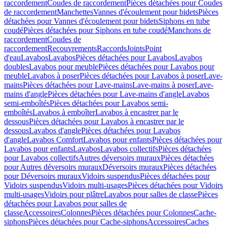
raccordement
Coudes de raccordement
Pièces détachées pour Coudes
de raccordement
Manchettes
Vannes d'écoulement pour bidets
Pièces
détachées pour Vannes d'écoulement pour bidets
Siphons en tube
coudé
Pièces détachées pour Siphons en tube coudé
Manchons de
raccordement
Coudes de
raccordement
Recouvrements
Raccords
Joints
Point
d'eau
Lavabos
Lavabos
Pièces détachées pour Lavabos
Lavabos
doubles
Lavabos pour meuble
Pièces détachées pour Lavabos pour
meuble
Lavabos à poser
Pièces détachées pour Lavabos à poser
Lave-
mains
Pièces détachées pour Lave-mains
Lave-mains à poser
Lave-
mains d'angle
Pièces détachées pour Lave-mains d'angle
Lavabos
semi-emboîtés
Pièces détachées pour Lavabos semi-
emboîtés
Lavabos à emboîter
Lavabos à encastrer par le
dessous
Pièces détachées pour Lavabos à encastrer par le
dessous
Lavabos d'angle
Pièces détachées pour Lavabos
d'angle
Lavabos Comfort
Lavabos pour enfants
Pièces détachées pour
Lavabos pour enfants
Lavabos
Lavabos collectifs
Pièces détachées
pour Lavabos collectifs
Autres déversoirs muraux
Pièces détachées
pour Autres déversoirs muraux
Déversoirs muraux
Pièces détachées
pour Déversoirs muraux
Vidoirs suspendus
Pièces détachées pour
Vidoirs suspendus
Vidoirs multi-usages
Pièces détachées pour Vidoirs
multi-usages
Vidoirs pour plâtre
Lavabos pour salles de classe
Pièces
détachées pour Lavabos pour salles de
classe
Accessoires
Colonnes
Pièces détachées pour Colonnes
Cache-
siphons
Pièces détachées pour Cache-siphons
Accessoires
Caches