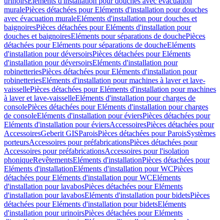
urinoirs
Eléments d'installation pour douches avec évacuation
murale
Pièces détachées pour Eléments d'installation pour douches
avec évacuation murale
Eléments d'installation pour douches et
baignoires
Pièces détachées pour Eléments d'installation pour
douches et baignoires
Eléments pour séparations de douche
Pièces
détachées pour Eléments pour séparations de douche
Eléments
d'installation pour déversoirs
Pièces détachées pour Eléments
d'installation pour déversoirs
Eléments d'installation pour
robinetteries
Pièces détachées pour Eléments d'installation pour
robinetteries
Eléments d'installation pour machines à laver et lave-
vaisselle
Pièces détachées pour Eléments d'installation pour machines
à laver et lave-vaisselle
Eléments d'installation pour charges de
console
Pièces détachées pour Eléments d'installation pour charges
de console
Eléments d'installation pour éviers
Pièces détachées pour
Eléments d'installation pour éviers
Accessoires
Pièces détachées pour
Accessoires
Geberit GIS
Parois
Pièces détachées pour Parois
Systèmes
porteurs
Accessoires pour préfabrications
Pièces détachées pour
Accessoires pour préfabrications
Accessoires pour l'isolation
phonique
Revêtements
Eléments d'installation
Pièces détachées pour
Eléments d'installation
Eléments d'installation pour WC
Pièces
détachées pour Eléments d'installation pour WC
Eléments
d'installation pour lavabos
Pièces détachées pour Eléments
d'installation pour lavabos
Eléments d'installation pour bidets
Pièces
détachées pour Eléments d'installation pour bidets
Eléments
d'installation pour urinoirs
Pièces détachées pour Eléments