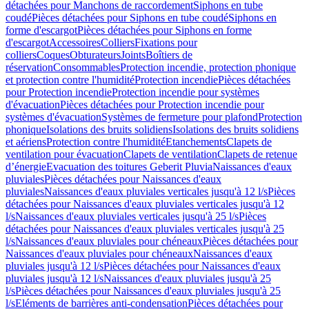
détachées pour Manchons de raccordement
Siphons en tube
coudé
Pièces détachées pour Siphons en tube coudé
Siphons en
forme d'escargot
Pièces détachées pour Siphons en forme
d'escargot
Accessoires
Colliers
Fixations pour
colliers
Coques
Obturateurs
Joints
Boîtiers de
réservation
Consommables
Protection incendie, protection phonique
et protection contre l'humidité
Protection incendie
Pièces détachées
pour Protection incendie
Protection incendie pour systèmes
d'évacuation
Pièces détachées pour Protection incendie pour
systèmes d'évacuation
Systèmes de fermeture pour plafond
Protection
phonique
Isolations des bruits solidiens
Isolations des bruits solidiens
et aériens
Protection contre l'humidité
Etanchements
Clapets de
ventilation pour évacuation
Clapets de ventilation
Clapets de retenue
d’énergie
Evacuation des toitures Geberit Pluvia
Naissances d'eaux
pluviales
Pièces détachées pour Naissances d'eaux
pluviales
Naissances d'eaux pluviales verticales jusqu'à 12 l/s
Pièces
détachées pour Naissances d'eaux pluviales verticales jusqu'à 12
l/s
Naissances d'eaux pluviales verticales jusqu'à 25 l/s
Pièces
détachées pour Naissances d'eaux pluviales verticales jusqu'à 25
l/s
Naissances d'eaux pluviales pour chéneaux
Pièces détachées pour
Naissances d'eaux pluviales pour chéneaux
Naissances d'eaux
pluviales jusqu'à 12 l/s
Pièces détachées pour Naissances d'eaux
pluviales jusqu'à 12 l/s
Naissances d'eaux pluviales jusqu'à 25
l/s
Pièces détachées pour Naissances d'eaux pluviales jusqu'à 25
l/s
Eléments de barrières anti-condensation
Pièces détachées pour