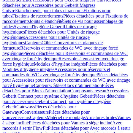
détachées pour Accessoires pour Geberit Mapress
Cuivre
Etanchements pour tubes et raccords
Fixations pour
tubes
Fixations de raccordements
Pièces détachées pour Fixations de
raccordements
Joints d'étanchéité
Sets de vis pour assemblages de
brides
Système d'hygiène Geberit
Unités de rinçage
hygiéniques
Pièces détachées pour Unités de rinçage
hygiéniques
Accessoires pour unités de rinçage
hygiéniques
Capteurs
Câbles
Couvertures et plaques de
fermeture
Réservoirs et commandes de WC avec rinçage forcé
hygiénique
Pièces détachées pour Réservoirs et commandes de WC
avec rinçage forcé hygiénique
Réservoirs à encastrer avec rinçage
forcé hygiénique
Modules d’hygiène intégrés
Pièces détachées pour
Modules d’hygiène intégrés
Accessoires pour réservoirs et
commandes de WC avec rinçage forcé hygiénique
Pièces détachées
pour Accessoires pour réservoirs et commandes de WC avec rinçage
forcé hygiénique
Capteurs
Câbles
Blocs d’alimentation
Pièces
détachées pour Blocs d’alimentation
Composants réseau
Accessoires
Geberit Connect pour système d'hygiène Geberit
Pièces détachées
pour Accessoires Geberit Connect pour système d'hygiène
Geberit
Gateways
Pièces détachées pour
Gateways
Convertisseurs
Pièces détachées pour
Convertisseurs
Capteurs
Matériel de montage
Armatures brutes
Vannes
à siège incliné
Pièces détachées pour Vannes à siège incliné
Avec
raccords à sertir FlowFit
Pièces détachées pour Avec raccords à sertir