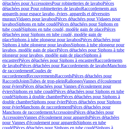
détachées pour Accessoires
Pour robinetteries de lavabo
Pièces
détachées pour Pour robinetteries de lavabo
Raccordements aux
appareils pour espace lavabo, éviers, appareils et déversoirs
muraux
Vidages pour lavabos
Pièces détachées pour Vidages pour
lavabos
Siphons en tube coudé
Pièces détachées pour Siphons en
tube coudé
Siphons en tube coudé, modèle gain de place
Pièces
détachées pour Siphons en tube coudé, modèle gain de
place
Siphons à tube plongeur pour lavabos
Pièces détachées pour
Siphons à tube plongeur pour lavabos
Siphons à tube plongeur pour
lavabos, modèle gain de place
Pièces détachées pour Siphons à tube
plongeur pour lavabos, modèle gain de place
Siphons à
encastrer
Pièces détachées pour Siphons à encastrer
Raccordements
de lavabo
Pièces détachées pour Raccordements de lavabo
Manchons
de raccordement
Coudes de
raccordement
Recouvrements
Raccords
Pièces détachées pour
Raccords
Joints
Tubes de trop-plein
Rallonges
Vannes d'écoulement
pour éviers
Pièces détachées pour Vannes d'écoulement pour
éviers
Siphons en tube coudé
Pièces détachées pour Siphons en tube
coudé
Siphons à double chambre
Pièces détachées pour Siphons à
double chambre
Siphons pour évier
Pièces détachées pour Siphons
pour évier
Manchons de raccordement
Pièces détachées pour
Manchons de raccordement
Accessoires
Pièces détachées pour
Accessoires
Vannes d'écoulement pour appareils
Pièces détachées
pour Vannes d'écoulement pour appareils
Siphons en tube
coudé
Pièces détachées pour Siphons en tube coudé
Siphons à