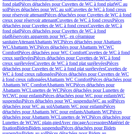
fond plat
Pièces détachées pour Cuvettes de WC à fond plat
WC au
sol
Pièces détachées pour WC au sol
Cuvettes de WC à fond creux
pour réservoir attenant
Pièces détachées pour Cuvettes de WC à fond
creux pour réservoir attenant
Cuvettes de WC à fond creux
Pièces
détachées pour Cuvettes de WC à fond creux
Cuvettes de WC à
fond plat
Pièces détachées pour Cuvettes de WC à fond
plat
Réservoirs apparents pour WC, en céramique
sanitaire
Attenant
Abattants WC
Pièces détachées pour Abattants
WC
Abattants WC
Pièces détachées pour Abattants WC
WC
Comfort
Pièces détachées pour WC Comfort
Cuvettes de WC à fond
creux surélevées
Pièces détachées pour Cuvettes de WC à fond
creux surélevées
Cuvettes de WC à fond plat surélevées
Pièces
détachées pour Cuvettes de WC à fond plat surélevées
Cuvettes de
WC à fond creux rallongées
Pièces détachées pour Cuvettes de WC
à fond creux rallongées
Abattants WC Comfort
Pièces détachées pour
Abattants WC Comfort
Abattants WC
Pièces détachées pour
Abattants WC
Lunettes de WC
Pièces détachées pour Lunettes de
WC
WC pour enfants
Pièces détachées pour WC pour enfants
WC
suspendus
Pièces détachées pour WC suspendus
WC au sol
Pièces
détachées pour WC au sol
Abattants WC pour enfants
Pièces
détachées pour Abattants WC pour enfants
Abattants WC
Pièces
détachées pour Abattants WC
Lunettes de WC
Pièces détachées pour
Lunettes de WC
WC plain-pied
Avec rinçage
Accessoires
Matériel de
fixation
Bidets
Bidets suspendus
Pièces détachées pour Bidets
suspendus
Bidets au sol
Pièces détachées pour Bidets au