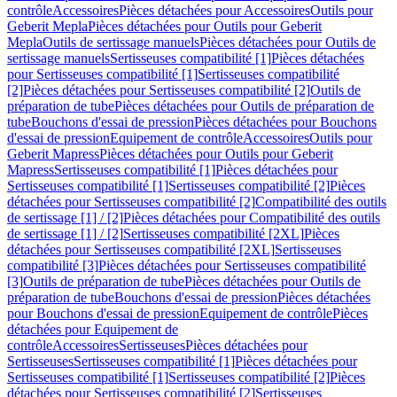
contrôle
Accessoires
Pièces détachées pour Accessoires
Outils pour
Geberit Mepla
Pièces détachées pour Outils pour Geberit
Mepla
Outils de sertissage manuels
Pièces détachées pour Outils de
sertissage manuels
Sertisseuses compatibilité [1]
Pièces détachées
pour Sertisseuses compatibilité [1]
Sertisseuses compatibilité
[2]
Pièces détachées pour Sertisseuses compatibilité [2]
Outils de
préparation de tube
Pièces détachées pour Outils de préparation de
tube
Bouchons d'essai de pression
Pièces détachées pour Bouchons
d'essai de pression
Equipement de contrôle
Accessoires
Outils pour
Geberit Mapress
Pièces détachées pour Outils pour Geberit
Mapress
Sertisseuses compatibilité [1]
Pièces détachées pour
Sertisseuses compatibilité [1]
Sertisseuses compatibilité [2]
Pièces
détachées pour Sertisseuses compatibilité [2]
Compatibilité des outils
de sertissage [1] / [2]
Pièces détachées pour Compatibilité des outils
de sertissage [1] / [2]
Sertisseuses compatibilité [2XL]
Pièces
détachées pour Sertisseuses compatibilité [2XL]
Sertisseuses
compatibilité [3]
Pièces détachées pour Sertisseuses compatibilité
[3]
Outils de préparation de tube
Pièces détachées pour Outils de
préparation de tube
Bouchons d'essai de pression
Pièces détachées
pour Bouchons d'essai de pression
Equipement de contrôle
Pièces
détachées pour Equipement de
contrôle
Accessoires
Sertisseuses
Pièces détachées pour
Sertisseuses
Sertisseuses compatibilité [1]
Pièces détachées pour
Sertisseuses compatibilité [1]
Sertisseuses compatibilité [2]
Pièces
détachées pour Sertisseuses compatibilité [2]
Sertisseuses