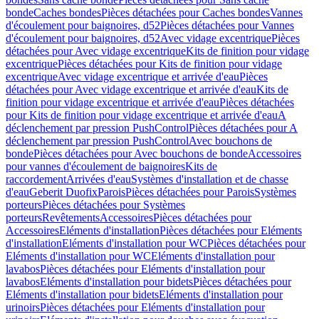
bonde
Caches bondes
Pièces détachées pour Caches bondes
Vannes
d'écoulement pour baignoires, d52
Pièces détachées pour Vannes
d'écoulement pour baignoires, d52
Avec vidage excentrique
Pièces
détachées pour Avec vidage excentrique
Kits de finition pour vidage
excentrique
Pièces détachées pour Kits de finition pour vidage
excentrique
Avec vidage excentrique et arrivée d'eau
Pièces
détachées pour Avec vidage excentrique et arrivée d'eau
Kits de
finition pour vidage excentrique et arrivée d'eau
Pièces détachées
pour Kits de finition pour vidage excentrique et arrivée d'eau
A
déclenchement par pression PushControl
Pièces détachées pour A
déclenchement par pression PushControl
Avec bouchons de
bonde
Pièces détachées pour Avec bouchons de bonde
Accessoires
pour vannes d'écoulement de baignoires
Kits de
raccordement
Arrivées d'eau
Systèmes d'installation et de chasse
d'eau
Geberit Duofix
Parois
Pièces détachées pour Parois
Systèmes
porteurs
Pièces détachées pour Systèmes
porteurs
Revêtements
Accessoires
Pièces détachées pour
Accessoires
Eléments d'installation
Pièces détachées pour Eléments
d'installation
Eléments d'installation pour WC
Pièces détachées pour
Eléments d'installation pour WC
Eléments d'installation pour
lavabos
Pièces détachées pour Eléments d'installation pour
lavabos
Eléments d'installation pour bidets
Pièces détachées pour
Eléments d'installation pour bidets
Eléments d'installation pour
urinoirs
Pièces détachées pour Eléments d'installation pour