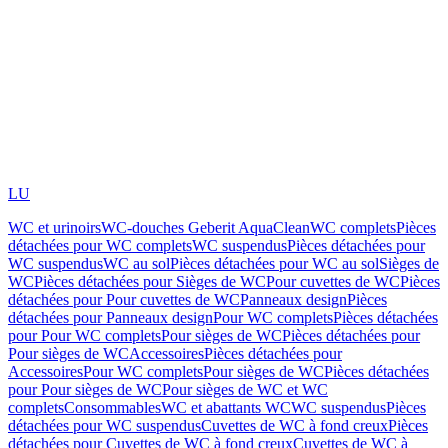
LU
WC et urinoirs
WC-douches Geberit AquaClean
WC complets
Pièces
détachées pour WC complets
WC suspendus
Pièces détachées pour
WC suspendus
WC au sol
Pièces détachées pour WC au sol
Sièges de
WC
Pièces détachées pour Sièges de WC
Pour cuvettes de WC
Pièces
détachées pour Pour cuvettes de WC
Panneaux design
Pièces
détachées pour Panneaux design
Pour WC complets
Pièces détachées
pour Pour WC complets
Pour sièges de WC
Pièces détachées pour
Pour sièges de WC
Accessoires
Pièces détachées pour
Accessoires
Pour WC complets
Pour sièges de WC
Pièces détachées
pour Pour sièges de WC
Pour sièges de WC et WC
complets
Consommables
WC et abattants WC
WC suspendus
Pièces
détachées pour WC suspendus
Cuvettes de WC à fond creux
Pièces
détachées pour Cuvettes de WC à fond creux
Cuvettes de WC à