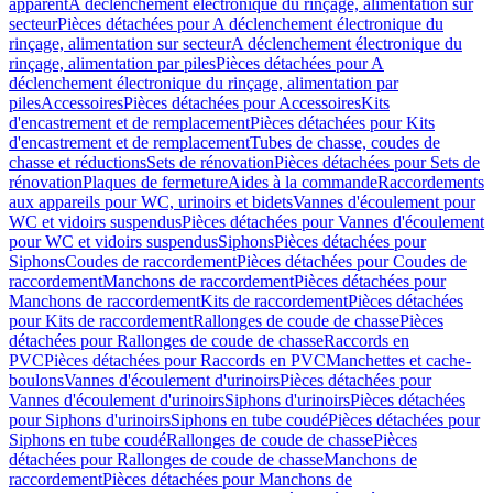
apparent
A déclenchement électronique du rinçage, alimentation sur
secteur
Pièces détachées pour A déclenchement électronique du
rinçage, alimentation sur secteur
A déclenchement électronique du
rinçage, alimentation par piles
Pièces détachées pour A
déclenchement électronique du rinçage, alimentation par
piles
Accessoires
Pièces détachées pour Accessoires
Kits
d'encastrement et de remplacement
Pièces détachées pour Kits
d'encastrement et de remplacement
Tubes de chasse, coudes de
chasse et réductions
Sets de rénovation
Pièces détachées pour Sets de
rénovation
Plaques de fermeture
Aides à la commande
Raccordements
aux appareils pour WC, urinoirs et bidets
Vannes d'écoulement pour
WC et vidoirs suspendus
Pièces détachées pour Vannes d'écoulement
pour WC et vidoirs suspendus
Siphons
Pièces détachées pour
Siphons
Coudes de raccordement
Pièces détachées pour Coudes de
raccordement
Manchons de raccordement
Pièces détachées pour
Manchons de raccordement
Kits de raccordement
Pièces détachées
pour Kits de raccordement
Rallonges de coude de chasse
Pièces
détachées pour Rallonges de coude de chasse
Raccords en
PVC
Pièces détachées pour Raccords en PVC
Manchettes et cache-
boulons
Vannes d'écoulement d'urinoirs
Pièces détachées pour
Vannes d'écoulement d'urinoirs
Siphons d'urinoirs
Pièces détachées
pour Siphons d'urinoirs
Siphons en tube coudé
Pièces détachées pour
Siphons en tube coudé
Rallonges de coude de chasse
Pièces
détachées pour Rallonges de coude de chasse
Manchons de
raccordement
Pièces détachées pour Manchons de