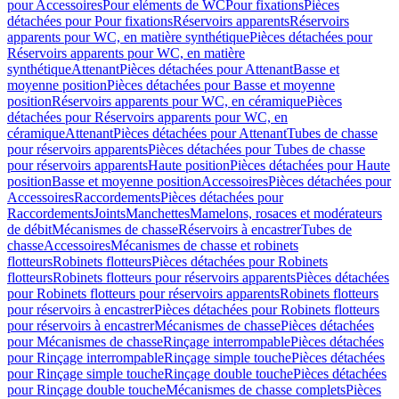
pour Accessoires
Pour eléments de WC
Pour fixations
Pièces
détachées pour Pour fixations
Réservoirs apparents
Réservoirs
apparents pour WC, en matière synthétique
Pièces détachées pour
Réservoirs apparents pour WC, en matière
synthétique
Attenant
Pièces détachées pour Attenant
Basse et
moyenne position
Pièces détachées pour Basse et moyenne
position
Réservoirs apparents pour WC, en céramique
Pièces
détachées pour Réservoirs apparents pour WC, en
céramique
Attenant
Pièces détachées pour Attenant
Tubes de chasse
pour réservoirs apparents
Pièces détachées pour Tubes de chasse
pour réservoirs apparents
Haute position
Pièces détachées pour Haute
position
Basse et moyenne position
Accessoires
Pièces détachées pour
Accessoires
Raccordements
Pièces détachées pour
Raccordements
Joints
Manchettes
Mamelons, rosaces et modérateurs
de débit
Mécanismes de chasse
Réservoirs à encastrer
Tubes de
chasse
Accessoires
Mécanismes de chasse et robinets
flotteurs
Robinets flotteurs
Pièces détachées pour Robinets
flotteurs
Robinets flotteurs pour réservoirs apparents
Pièces détachées
pour Robinets flotteurs pour réservoirs apparents
Robinets flotteurs
pour réservoirs à encastrer
Pièces détachées pour Robinets flotteurs
pour réservoirs à encastrer
Mécanismes de chasse
Pièces détachées
pour Mécanismes de chasse
Rinçage interrompable
Pièces détachées
pour Rinçage interrompable
Rinçage simple touche
Pièces détachées
pour Rinçage simple touche
Rinçage double touche
Pièces détachées
pour Rinçage double touche
Mécanismes de chasse complets
Pièces