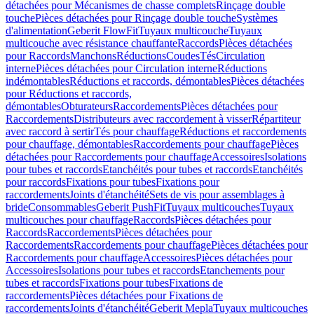
détachées pour Mécanismes de chasse complets
Rinçage double
touche
Pièces détachées pour Rinçage double touche
Systèmes
d'alimentation
Geberit FlowFit
Tuyaux multicouche
Tuyaux
multicouche avec résistance chauffante
Raccords
Pièces détachées
pour Raccords
Manchons
Réductions
Coudes
Tés
Circulation
interne
Pièces détachées pour Circulation interne
Réductions
indémontables
Réductions et raccords, démontables
Pièces détachées
pour Réductions et raccords,
démontables
Obturateurs
Raccordements
Pièces détachées pour
Raccordements
Distributeurs avec raccordement à visser
Répartiteur
avec raccord à sertir
Tés pour chauffage
Réductions et raccordements
pour chauffage, démontables
Raccordements pour chauffage
Pièces
détachées pour Raccordements pour chauffage
Accessoires
Isolations
pour tubes et raccords
Etanchéités pour tubes et raccords
Etanchéités
pour raccords
Fixations pour tubes
Fixations pour
raccordements
Joints d'étanchéité
Sets de vis pour assemblages à
bride
Consommables
Geberit PushFit
Tuyaux multicouches
Tuyaux
multicouches pour chauffage
Raccords
Pièces détachées pour
Raccords
Raccordements
Pièces détachées pour
Raccordements
Raccordements pour chauffage
Pièces détachées pour
Raccordements pour chauffage
Accessoires
Pièces détachées pour
Accessoires
Isolations pour tubes et raccords
Etanchements pour
tubes et raccords
Fixations pour tubes
Fixations de
raccordements
Pièces détachées pour Fixations de
raccordements
Joints d'étanchéité
Geberit Mepla
Tuyaux multicouches