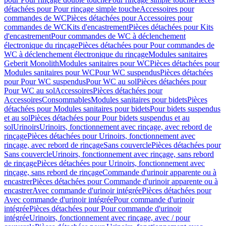
détachées pour Pour rinçage simple touche
Accessoires pour
commandes de WC
Pièces détachées pour Accessoires pour
commandes de WC
Kits d'encastrement
Pièces détachées pour Kits
d'encastrement
Pour commandes de WC à déclenchement
électronique du rinçage
Pièces détachées pour Pour commandes de
WC à déclenchement électronique du rinçage
Modules sanitaires
Geberit Monolith
Modules sanitaires pour WC
Pièces détachées pour
Modules sanitaires pour WC
Pour WC suspendus
Pièces détachées
pour Pour WC suspendus
Pour WC au sol
Pièces détachées pour
Pour WC au sol
Accessoires
Pièces détachées pour
Accessoires
Consommables
Modules sanitaires pour bidets
Pièces
détachées pour Modules sanitaires pour bidets
Pour bidets suspendus
et au sol
Pièces détachées pour Pour bidets suspendus et au
sol
Urinoirs
Urinoirs, fonctionnement avec rinçage, avec rebord de
rinçage
Pièces détachées pour Urinoirs, fonctionnement avec
rinçage, avec rebord de rinçage
Sans couvercle
Pièces détachées pour
Sans couvercle
Urinoirs, fonctionnement avec rinçage, sans rebord
de rinçage
Pièces détachées pour Urinoirs, fonctionnement avec
rinçage, sans rebord de rinçage
Commande d'urinoir apparente ou à
encastrer
Pièces détachées pour Commande d'urinoir apparente ou à
encastrer
Avec commande d'urinoir intégrée
Pièces détachées pour
Avec commande d'urinoir intégrée
Pour commande d'urinoir
intégrée
Pièces détachées pour Pour commande d'urinoir
intégrée
Urinoirs, fonctionnement avec rinçage, avec / pour