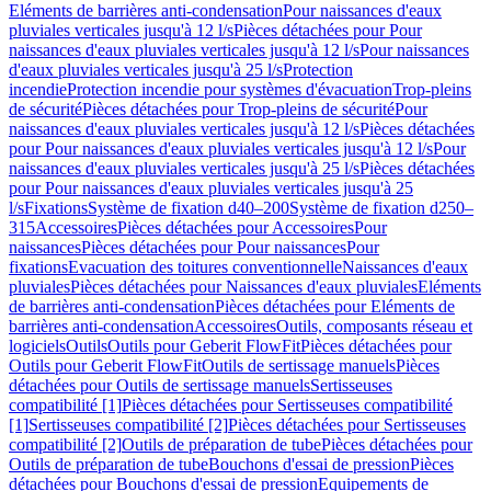
Eléments de barrières anti-condensation
Pour naissances d'eaux
pluviales verticales jusqu'à 12 l/s
Pièces détachées pour Pour
naissances d'eaux pluviales verticales jusqu'à 12 l/s
Pour naissances
d'eaux pluviales verticales jusqu'à 25 l/s
Protection
incendie
Protection incendie pour systèmes d'évacuation
Trop-pleins
de sécurité
Pièces détachées pour Trop-pleins de sécurité
Pour
naissances d'eaux pluviales verticales jusqu'à 12 l/s
Pièces détachées
pour Pour naissances d'eaux pluviales verticales jusqu'à 12 l/s
Pour
naissances d'eaux pluviales verticales jusqu'à 25 l/s
Pièces détachées
pour Pour naissances d'eaux pluviales verticales jusqu'à 25
l/s
Fixations
Système de fixation d40–200
Système de fixation d250–
315
Accessoires
Pièces détachées pour Accessoires
Pour
naissances
Pièces détachées pour Pour naissances
Pour
fixations
Evacuation des toitures conventionnelle
Naissances d'eaux
pluviales
Pièces détachées pour Naissances d'eaux pluviales
Eléments
de barrières anti-condensation
Pièces détachées pour Eléments de
barrières anti-condensation
Accessoires
Outils, composants réseau et
logiciels
Outils
Outils pour Geberit FlowFit
Pièces détachées pour
Outils pour Geberit FlowFit
Outils de sertissage manuels
Pièces
détachées pour Outils de sertissage manuels
Sertisseuses
compatibilité [1]
Pièces détachées pour Sertisseuses compatibilité
[1]
Sertisseuses compatibilité [2]
Pièces détachées pour Sertisseuses
compatibilité [2]
Outils de préparation de tube
Pièces détachées pour
Outils de préparation de tube
Bouchons d'essai de pression
Pièces
détachées pour Bouchons d'essai de pression
Equipements de