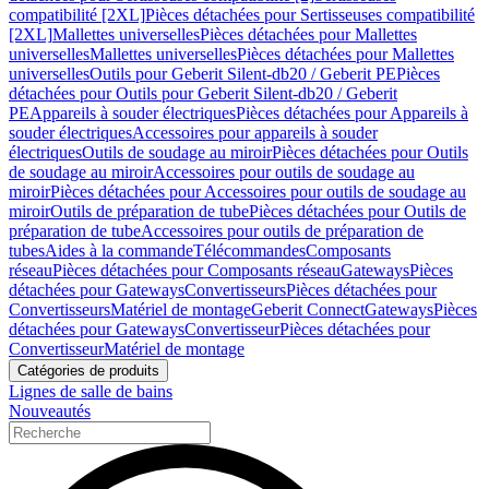
compatibilité [2XL]
Pièces détachées pour Sertisseuses compatibilité
[2XL]
Mallettes universelles
Pièces détachées pour Mallettes
universelles
Mallettes universelles
Pièces détachées pour Mallettes
universelles
Outils pour Geberit Silent-db20 / Geberit PE
Pièces
détachées pour Outils pour Geberit Silent-db20 / Geberit
PE
Appareils à souder électriques
Pièces détachées pour Appareils à
souder électriques
Accessoires pour appareils à souder
électriques
Outils de soudage au miroir
Pièces détachées pour Outils
de soudage au miroir
Accessoires pour outils de soudage au
miroir
Pièces détachées pour Accessoires pour outils de soudage au
miroir
Outils de préparation de tube
Pièces détachées pour Outils de
préparation de tube
Accessoires pour outils de préparation de
tubes
Aides à la commande
Télécommandes
Composants
réseau
Pièces détachées pour Composants réseau
Gateways
Pièces
détachées pour Gateways
Convertisseurs
Pièces détachées pour
Convertisseurs
Matériel de montage
Geberit Connect
Gateways
Pièces
détachées pour Gateways
Convertisseur
Pièces détachées pour
Convertisseur
Matériel de montage
Catégories de produits
Lignes de salle de bains
Nouveautés