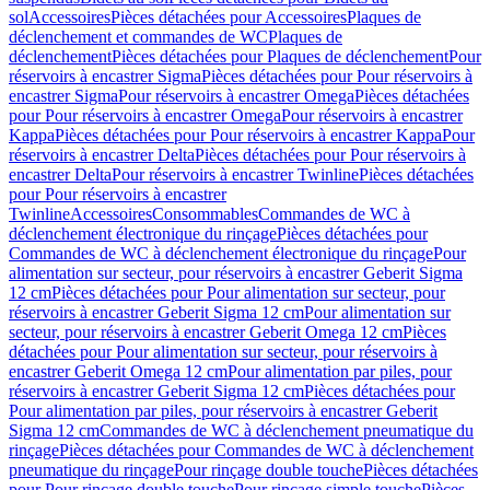
sol
Accessoires
Pièces détachées pour Accessoires
Plaques de
déclenchement et commandes de WC
Plaques de
déclenchement
Pièces détachées pour Plaques de déclenchement
Pour
réservoirs à encastrer Sigma
Pièces détachées pour Pour réservoirs à
encastrer Sigma
Pour réservoirs à encastrer Omega
Pièces détachées
pour Pour réservoirs à encastrer Omega
Pour réservoirs à encastrer
Kappa
Pièces détachées pour Pour réservoirs à encastrer Kappa
Pour
réservoirs à encastrer Delta
Pièces détachées pour Pour réservoirs à
encastrer Delta
Pour réservoirs à encastrer Twinline
Pièces détachées
pour Pour réservoirs à encastrer
Twinline
Accessoires
Consommables
Commandes de WC à
déclenchement électronique du rinçage
Pièces détachées pour
Commandes de WC à déclenchement électronique du rinçage
Pour
alimentation sur secteur, pour réservoirs à encastrer Geberit Sigma
12 cm
Pièces détachées pour Pour alimentation sur secteur, pour
réservoirs à encastrer Geberit Sigma 12 cm
Pour alimentation sur
secteur, pour réservoirs à encastrer Geberit Omega 12 cm
Pièces
détachées pour Pour alimentation sur secteur, pour réservoirs à
encastrer Geberit Omega 12 cm
Pour alimentation par piles, pour
réservoirs à encastrer Geberit Sigma 12 cm
Pièces détachées pour
Pour alimentation par piles, pour réservoirs à encastrer Geberit
Sigma 12 cm
Commandes de WC à déclenchement pneumatique du
rinçage
Pièces détachées pour Commandes de WC à déclenchement
pneumatique du rinçage
Pour rinçage double touche
Pièces détachées
pour Pour rinçage double touche
Pour rinçage simple touche
Pièces