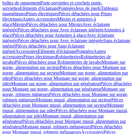
boîtes de rangement
Porte-serviettes et crochets porte-
serviettes
Eléments d'éclairage
Poignées
Jeux de pieds
Tableaux
magnétiques
Prises électriques
Pièces détachées pour Prises
électriques
Autres accessoires
Miroirs et armoires à
glace
Miroirs
Pièces détachées pour Miroirs
Avec éclairage
intégrée
Pièces détachées pour Avec éclairage intégrée
Armoires à
glace
Pièces détachées pour Armoires à glace
Avec éclairage
intégrée
Pièces détachées pour Avec éclairage intégrée
Sans éclairage
intégré
Pièces détachées pour Sans éclairage
intégré
Accessoires
Eléments d'éclairage
Poignées
Autres
accessoires
Prises électriques
Robinetteries
Robinetteries de
lavabo
Pièces détachées pour Robinetteries de lavabo
Montage sur
gorge, alimentation sur secteur
Pièces détachées pour Montage sur
gorge, alimentation sur secteur
Montage sur gorge, alimentation par
piles
Pièces détachées pour Montage sur gorge, alimentation par
piles
Montage sur gorge, alimentation par générateur
Pièces détachées
pour Montage sur gorge, alimentation par générateur
Montage sur
gorge, robinets mitigeurs
Pièces détachées pour Montage sur gorge,
robinets mitigeurs
Montage mural, alimentation sur secteur
Pièces
détachées pour Montage mural, alimentation sur secteur
Montage
mural, alimentation par piles
Pièces détachées pour Montage mural,
alimentation par piles
Montage mural, alimentation par
générateur
Pièces détachées pour Montage mural, alimentation par
générateur
Montage mural, robinets mélangeurs
Pièces détachées
pour Montage mural, robinets mélangeurs
Accessoires
Pièces