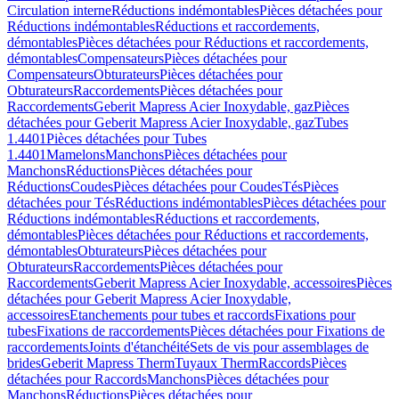
Circulation interne
Réductions indémontables
Pièces détachées pour
Réductions indémontables
Réductions et raccordements,
démontables
Pièces détachées pour Réductions et raccordements,
démontables
Compensateurs
Pièces détachées pour
Compensateurs
Obturateurs
Pièces détachées pour
Obturateurs
Raccordements
Pièces détachées pour
Raccordements
Geberit Mapress Acier Inoxydable, gaz
Pièces
détachées pour Geberit Mapress Acier Inoxydable, gaz
Tubes
1.4401
Pièces détachées pour Tubes
1.4401
Mamelons
Manchons
Pièces détachées pour
Manchons
Réductions
Pièces détachées pour
Réductions
Coudes
Pièces détachées pour Coudes
Tés
Pièces
détachées pour Tés
Réductions indémontables
Pièces détachées pour
Réductions indémontables
Réductions et raccordements,
démontables
Pièces détachées pour Réductions et raccordements,
démontables
Obturateurs
Pièces détachées pour
Obturateurs
Raccordements
Pièces détachées pour
Raccordements
Geberit Mapress Acier Inoxydable, accessoires
Pièces
détachées pour Geberit Mapress Acier Inoxydable,
accessoires
Etanchements pour tubes et raccords
Fixations pour
tubes
Fixations de raccordements
Pièces détachées pour Fixations de
raccordements
Joints d'étanchéité
Sets de vis pour assemblages de
brides
Geberit Mapress Therm
Tuyaux Therm
Raccords
Pièces
détachées pour Raccords
Manchons
Pièces détachées pour
Manchons
Réductions
Pièces détachées pour