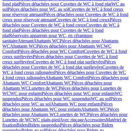
fond plat
Pièces détachées pour Cuvettes de WC à fond plat
WC au
sol
Pièces détachées pour WC au sol
Cuvettes de WC à fond creux
pour réservoir attenant
Pièces détachées pour Cuvettes de WC à fond
creux pour réservoir attenant
Cuvettes de WC à fond creux
Pièces
détachées pour Cuvettes de WC à fond creux
Cuvettes de WC à
fond plat
Pièces détachées pour Cuvettes de WC à fond
plat
Réservoirs apparents pour WC, en céramique
sanitaire
Attenant
Abattants WC
Pièces détachées pour Abattants
WC
Abattants WC
Pièces détachées pour Abattants WC
WC
Comfort
Pièces détachées pour WC Comfort
Cuvettes de WC à fond
creux surélevées
Pièces détachées pour Cuvettes de WC à fond
creux surélevées
Cuvettes de WC à fond plat surélevées
Pièces
détachées pour Cuvettes de WC à fond plat surélevées
Cuvettes de
WC à fond creux rallongées
Pièces détachées pour Cuvettes de WC
à fond creux rallongées
Abattants WC Comfort
Pièces détachées pour
Abattants WC Comfort
Abattants WC
Pièces détachées pour
Abattants WC
Lunettes de WC
Pièces détachées pour Lunettes de
WC
WC pour enfants
Pièces détachées pour WC pour enfants
WC
suspendus
Pièces détachées pour WC suspendus
WC au sol
Pièces
détachées pour WC au sol
Abattants WC pour enfants
Pièces
détachées pour Abattants WC pour enfants
Abattants WC
Pièces
détachées pour Abattants WC
Lunettes de WC
Pièces détachées pour
Lunettes de WC
WC plain-pied
Avec rinçage
Accessoires
Matériel de
fixation
Bidets
Bidets suspendus
Pièces détachées pour Bidets
suspendus
Bidets au sol
Pièces détachées pour Bidets au