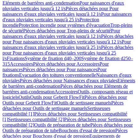
Eléments de barrières anti-condensation
Pour naissances d'eaux
pluviales verticales jusqu'à 12 l/s
Pièces détachées pour Pour
naissances d'eaux pluviales verticales jusqu'à 12 l/s
Pour naissances
d'eaux pluviales verticales jusqu'à 25 l/s
Protection
incendie
Protection incendie pour systèmes d'évacuation
Trop-pleins
de sécurité
Pièces détachées pour Trop-pleins de sécurité
Pour
naissances d'eaux pluviales verticales jusqu'à 12 l/s
Pièces détachées
pour Pour naissances d'eaux pluviales verticales jusqu'à 12 l/s
Pour
naissances d'eaux pluviales verticales jusqu'à 25 l/s
Pièces détachées
pour Pour naissances d'eaux pluviales verticales jusqu'à 25
l/s
Fixations
Système de fixation d40–200
Système de fixation d250–
315
Accessoires
Pièces détachées pour Accessoires
Pour
naissances
Pièces détachées pour Pour naissances
Pour
fixations
Evacuation des toitures conventionnelle
Naissances d'eaux
pluviales
Pièces détachées pour Naissances d'eaux pluviales
Eléments
de barrières anti-condensation
Pièces détachées pour Eléments de
barrières anti-condensation
Accessoires
Outils, composants réseau et
logiciels
Outils
Outils pour Geberit FlowFit
Pièces détachées pour
Outils pour Geberit FlowFit
Outils de sertissage manuels
Pièces
détachées pour Outils de sertissage manuels
Sertisseuses
compatibilité [1]
Pièces détachées pour Sertisseuses compatibilité
[1]
Sertisseuses compatibilité [2]
Pièces détachées pour Sertisseuses
compatibilité [2]
Outils de préparation de tube
Pièces détachées pour
Outils de préparation de tube
Bouchons d'essai de pression
Pièces
détachées pour Bouchons d'essai de pression
Equipements de