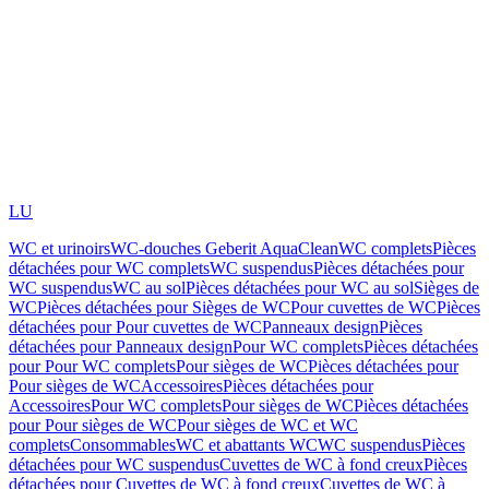
LU
WC et urinoirs
WC-douches Geberit AquaClean
WC complets
Pièces
détachées pour WC complets
WC suspendus
Pièces détachées pour
WC suspendus
WC au sol
Pièces détachées pour WC au sol
Sièges de
WC
Pièces détachées pour Sièges de WC
Pour cuvettes de WC
Pièces
détachées pour Pour cuvettes de WC
Panneaux design
Pièces
détachées pour Panneaux design
Pour WC complets
Pièces détachées
pour Pour WC complets
Pour sièges de WC
Pièces détachées pour
Pour sièges de WC
Accessoires
Pièces détachées pour
Accessoires
Pour WC complets
Pour sièges de WC
Pièces détachées
pour Pour sièges de WC
Pour sièges de WC et WC
complets
Consommables
WC et abattants WC
WC suspendus
Pièces
détachées pour WC suspendus
Cuvettes de WC à fond creux
Pièces
détachées pour Cuvettes de WC à fond creux
Cuvettes de WC à