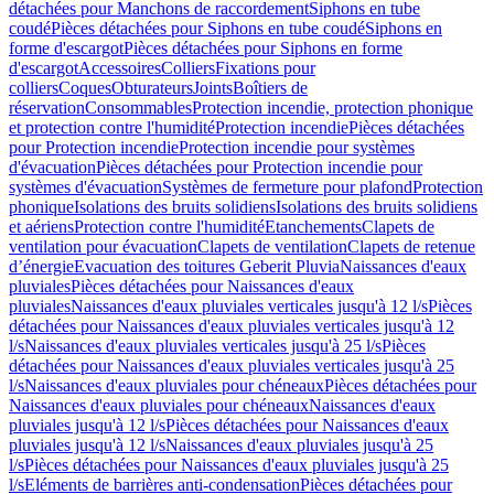
détachées pour Manchons de raccordement
Siphons en tube
coudé
Pièces détachées pour Siphons en tube coudé
Siphons en
forme d'escargot
Pièces détachées pour Siphons en forme
d'escargot
Accessoires
Colliers
Fixations pour
colliers
Coques
Obturateurs
Joints
Boîtiers de
réservation
Consommables
Protection incendie, protection phonique
et protection contre l'humidité
Protection incendie
Pièces détachées
pour Protection incendie
Protection incendie pour systèmes
d'évacuation
Pièces détachées pour Protection incendie pour
systèmes d'évacuation
Systèmes de fermeture pour plafond
Protection
phonique
Isolations des bruits solidiens
Isolations des bruits solidiens
et aériens
Protection contre l'humidité
Etanchements
Clapets de
ventilation pour évacuation
Clapets de ventilation
Clapets de retenue
d’énergie
Evacuation des toitures Geberit Pluvia
Naissances d'eaux
pluviales
Pièces détachées pour Naissances d'eaux
pluviales
Naissances d'eaux pluviales verticales jusqu'à 12 l/s
Pièces
détachées pour Naissances d'eaux pluviales verticales jusqu'à 12
l/s
Naissances d'eaux pluviales verticales jusqu'à 25 l/s
Pièces
détachées pour Naissances d'eaux pluviales verticales jusqu'à 25
l/s
Naissances d'eaux pluviales pour chéneaux
Pièces détachées pour
Naissances d'eaux pluviales pour chéneaux
Naissances d'eaux
pluviales jusqu'à 12 l/s
Pièces détachées pour Naissances d'eaux
pluviales jusqu'à 12 l/s
Naissances d'eaux pluviales jusqu'à 25
l/s
Pièces détachées pour Naissances d'eaux pluviales jusqu'à 25
l/s
Eléments de barrières anti-condensation
Pièces détachées pour