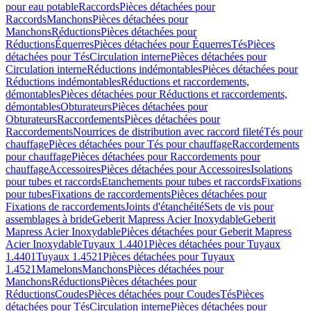
pour eau potable
Raccords
Pièces détachées pour
Raccords
Manchons
Pièces détachées pour
Manchons
Réductions
Pièces détachées pour
Réductions
Équerres
Pièces détachées pour Équerres
Tés
Pièces
détachées pour Tés
Circulation interne
Pièces détachées pour
Circulation interne
Réductions indémontables
Pièces détachées pour
Réductions indémontables
Réductions et raccordements,
démontables
Pièces détachées pour Réductions et raccordements,
démontables
Obturateurs
Pièces détachées pour
Obturateurs
Raccordements
Pièces détachées pour
Raccordements
Nourrices de distribution avec raccord fileté
Tés pour
chauffage
Pièces détachées pour Tés pour chauffage
Raccordements
pour chauffage
Pièces détachées pour Raccordements pour
chauffage
Accessoires
Pièces détachées pour Accessoires
Isolations
pour tubes et raccords
Etanchements pour tubes et raccords
Fixations
pour tubes
Fixations de raccordements
Pièces détachées pour
Fixations de raccordements
Joints d'étanchéité
Sets de vis pour
assemblages à bride
Geberit Mapress Acier Inoxydable
Geberit
Mapress Acier Inoxydable
Pièces détachées pour Geberit Mapress
Acier Inoxydable
Tuyaux 1.4401
Pièces détachées pour Tuyaux
1.4401
Tuyaux 1.4521
Pièces détachées pour Tuyaux
1.4521
Mamelons
Manchons
Pièces détachées pour
Manchons
Réductions
Pièces détachées pour
Réductions
Coudes
Pièces détachées pour Coudes
Tés
Pièces
détachées pour Tés
Circulation interne
Pièces détachées pour