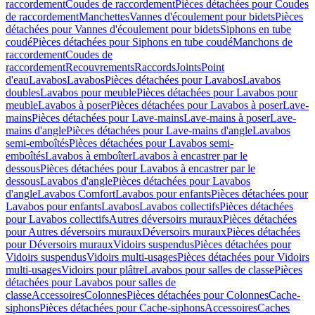
raccordement
Coudes de raccordement
Pièces détachées pour Coudes
de raccordement
Manchettes
Vannes d'écoulement pour bidets
Pièces
détachées pour Vannes d'écoulement pour bidets
Siphons en tube
coudé
Pièces détachées pour Siphons en tube coudé
Manchons de
raccordement
Coudes de
raccordement
Recouvrements
Raccords
Joints
Point
d'eau
Lavabos
Lavabos
Pièces détachées pour Lavabos
Lavabos
doubles
Lavabos pour meuble
Pièces détachées pour Lavabos pour
meuble
Lavabos à poser
Pièces détachées pour Lavabos à poser
Lave-
mains
Pièces détachées pour Lave-mains
Lave-mains à poser
Lave-
mains d'angle
Pièces détachées pour Lave-mains d'angle
Lavabos
semi-emboîtés
Pièces détachées pour Lavabos semi-
emboîtés
Lavabos à emboîter
Lavabos à encastrer par le
dessous
Pièces détachées pour Lavabos à encastrer par le
dessous
Lavabos d'angle
Pièces détachées pour Lavabos
d'angle
Lavabos Comfort
Lavabos pour enfants
Pièces détachées pour
Lavabos pour enfants
Lavabos
Lavabos collectifs
Pièces détachées
pour Lavabos collectifs
Autres déversoirs muraux
Pièces détachées
pour Autres déversoirs muraux
Déversoirs muraux
Pièces détachées
pour Déversoirs muraux
Vidoirs suspendus
Pièces détachées pour
Vidoirs suspendus
Vidoirs multi-usages
Pièces détachées pour Vidoirs
multi-usages
Vidoirs pour plâtre
Lavabos pour salles de classe
Pièces
détachées pour Lavabos pour salles de
classe
Accessoires
Colonnes
Pièces détachées pour Colonnes
Cache-
siphons
Pièces détachées pour Cache-siphons
Accessoires
Caches