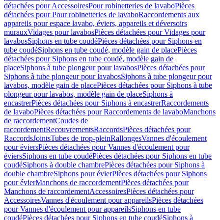
détachées pour Accessoires
Pour robinetteries de lavabo
Pièces
détachées pour Pour robinetteries de lavabo
Raccordements aux
appareils pour espace lavabo, éviers, appareils et déversoirs
muraux
Vidages pour lavabos
Pièces détachées pour Vidages pour
lavabos
Siphons en tube coudé
Pièces détachées pour Siphons en
tube coudé
Siphons en tube coudé, modèle gain de place
Pièces
détachées pour Siphons en tube coudé, modèle gain de
place
Siphons à tube plongeur pour lavabos
Pièces détachées pour
Siphons à tube plongeur pour lavabos
Siphons à tube plongeur pour
lavabos, modèle gain de place
Pièces détachées pour Siphons à tube
plongeur pour lavabos, modèle gain de place
Siphons à
encastrer
Pièces détachées pour Siphons à encastrer
Raccordements
de lavabo
Pièces détachées pour Raccordements de lavabo
Manchons
de raccordement
Coudes de
raccordement
Recouvrements
Raccords
Pièces détachées pour
Raccords
Joints
Tubes de trop-plein
Rallonges
Vannes d'écoulement
pour éviers
Pièces détachées pour Vannes d'écoulement pour
éviers
Siphons en tube coudé
Pièces détachées pour Siphons en tube
coudé
Siphons à double chambre
Pièces détachées pour Siphons à
double chambre
Siphons pour évier
Pièces détachées pour Siphons
pour évier
Manchons de raccordement
Pièces détachées pour
Manchons de raccordement
Accessoires
Pièces détachées pour
Accessoires
Vannes d'écoulement pour appareils
Pièces détachées
pour Vannes d'écoulement pour appareils
Siphons en tube
coudé
Pièces détachées pour Siphons en tube coudé
Siphons à