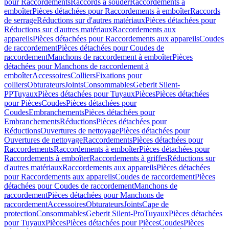
pour Raccordements
Raccords à souder
Raccordements à
emboîter
Pièces détachées pour Raccordements à emboîter
Raccords
de serrage
Réductions sur d'autres matériaux
Pièces détachées pour
Réductions sur d'autres matériaux
Raccordements aux
appareils
Pièces détachées pour Raccordements aux appareils
Coudes
de raccordement
Pièces détachées pour Coudes de
raccordement
Manchons de raccordement à emboîter
Pièces
détachées pour Manchons de raccordement à
emboîter
Accessoires
Colliers
Fixations pour
colliers
Obturateurs
Joints
Consommables
Geberit Silent-
PP
Tuyaux
Pièces détachées pour Tuyaux
Pièces
Pièces détachées
pour Pièces
Coudes
Pièces détachées pour
Coudes
Embranchements
Pièces détachées pour
Embranchements
Réductions
Pièces détachées pour
Réductions
Ouvertures de nettoyage
Pièces détachées pour
Ouvertures de nettoyage
Raccordements
Pièces détachées pour
Raccordements
Raccordements à emboîter
Pièces détachées pour
Raccordements à emboîter
Raccordements à griffes
Réductions sur
d'autres matériaux
Raccordements aux appareils
Pièces détachées
pour Raccordements aux appareils
Coudes de raccordement
Pièces
détachées pour Coudes de raccordement
Manchons de
raccordement
Pièces détachées pour Manchons de
raccordement
Accessoires
Obturateurs
Joints
Cape de
protection
Consommables
Geberit Silent-Pro
Tuyaux
Pièces détachées
pour Tuyaux
Pièces
Pièces détachées pour Pièces
Coudes
Pièces