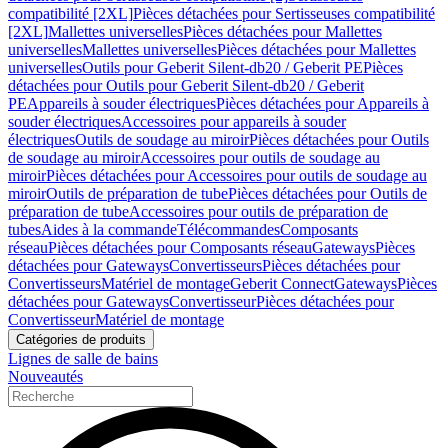
compatibilité [2XL]
Pièces détachées pour Sertisseuses compatibilité
[2XL]
Mallettes universelles
Pièces détachées pour Mallettes
universelles
Mallettes universelles
Pièces détachées pour Mallettes
universelles
Outils pour Geberit Silent-db20 / Geberit PE
Pièces
détachées pour Outils pour Geberit Silent-db20 / Geberit
PE
Appareils à souder électriques
Pièces détachées pour Appareils à
souder électriques
Accessoires pour appareils à souder
électriques
Outils de soudage au miroir
Pièces détachées pour Outils
de soudage au miroir
Accessoires pour outils de soudage au
miroir
Pièces détachées pour Accessoires pour outils de soudage au
miroir
Outils de préparation de tube
Pièces détachées pour Outils de
préparation de tube
Accessoires pour outils de préparation de
tubes
Aides à la commande
Télécommandes
Composants
réseau
Pièces détachées pour Composants réseau
Gateways
Pièces
détachées pour Gateways
Convertisseurs
Pièces détachées pour
Convertisseurs
Matériel de montage
Geberit Connect
Gateways
Pièces
détachées pour Gateways
Convertisseur
Pièces détachées pour
Convertisseur
Matériel de montage
Catégories de produits
Lignes de salle de bains
Nouveautés