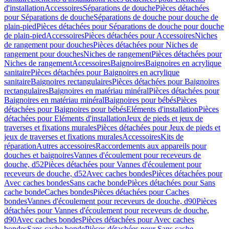
d'installation
Accessoires
Séparations de douche
Pièces détachées
pour Séparations de douche
Séparations de douche pour douche de
plain-pied
Pièces détachées pour Séparations de douche pour douche
de plain-pied
Accessoires
Pièces détachées pour Accessoires
Niches
de rangement pour douches
Pièces détachées pour Niches de
rangement pour douches
Niches de rangement
Pièces détachées pour
Niches de rangement
Accessoires
Baignoires
Baignoires en acrylique
sanitaire
Pièces détachées pour Baignoires en acrylique
sanitaire
Baignoires rectangulaires
Pièces détachées pour Baignoires
rectangulaires
Baignoires en matériau minéral
Pièces détachées pour
Baignoires en matériau minéral
Baignoires pour bébés
Pièces
détachées pour Baignoires pour bébés
Eléments d'installation
Pièces
détachées pour Eléments d'installation
Jeux de pieds et jeux de
traverses et fixations murales
Pièces détachées pour Jeux de pieds et
jeux de traverses et fixations murales
Accessoires
Kits de
réparation
Autres accessoires
Raccordements aux appareils pour
douches et baignoires
Vannes d'écoulement pour receveurs de
douche, d52
Pièces détachées pour Vannes d'écoulement pour
receveurs de douche, d52
Avec caches bondes
Pièces détachées pour
Avec caches bondes
Sans cache bonde
Pièces détachées pour Sans
cache bonde
Caches bondes
Pièces détachées pour Caches
bondes
Vannes d'écoulement pour receveurs de douche, d90
Pièces
détachées pour Vannes d'écoulement pour receveurs de douche,
d90
Avec caches bondes
Pièces détachées pour Avec caches
bondes
Sans cache bonde
Pièces détachées pour Sans cache