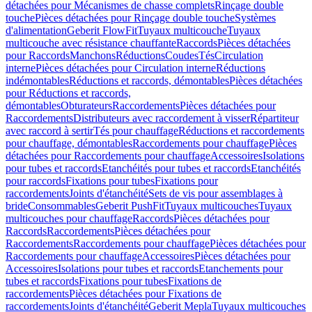
détachées pour Mécanismes de chasse complets
Rinçage double
touche
Pièces détachées pour Rinçage double touche
Systèmes
d'alimentation
Geberit FlowFit
Tuyaux multicouche
Tuyaux
multicouche avec résistance chauffante
Raccords
Pièces détachées
pour Raccords
Manchons
Réductions
Coudes
Tés
Circulation
interne
Pièces détachées pour Circulation interne
Réductions
indémontables
Réductions et raccords, démontables
Pièces détachées
pour Réductions et raccords,
démontables
Obturateurs
Raccordements
Pièces détachées pour
Raccordements
Distributeurs avec raccordement à visser
Répartiteur
avec raccord à sertir
Tés pour chauffage
Réductions et raccordements
pour chauffage, démontables
Raccordements pour chauffage
Pièces
détachées pour Raccordements pour chauffage
Accessoires
Isolations
pour tubes et raccords
Etanchéités pour tubes et raccords
Etanchéités
pour raccords
Fixations pour tubes
Fixations pour
raccordements
Joints d'étanchéité
Sets de vis pour assemblages à
bride
Consommables
Geberit PushFit
Tuyaux multicouches
Tuyaux
multicouches pour chauffage
Raccords
Pièces détachées pour
Raccords
Raccordements
Pièces détachées pour
Raccordements
Raccordements pour chauffage
Pièces détachées pour
Raccordements pour chauffage
Accessoires
Pièces détachées pour
Accessoires
Isolations pour tubes et raccords
Etanchements pour
tubes et raccords
Fixations pour tubes
Fixations de
raccordements
Pièces détachées pour Fixations de
raccordements
Joints d'étanchéité
Geberit Mepla
Tuyaux multicouches