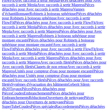
FlowFit
Avec raccords à sertir Mepla
Pièces détachées pour Avec
raccords à sertir Mepla
Avec raccords à sertir Mapress
Pièces
détachées pour Avec raccords à sertir Mapress
Vannes
d’échantillonnage
Robinets à boisseau sphérique
Pièces détachées
pour Robinets à boisseau sphérique
Avec raccords à sertir
FlowFit
Pièces détachées pour Avec raccords à sertir FlowFit
Avec
raccords à sertir Mepla
Pièces détachées pour Avec raccords à sertir
Mepla
Avec raccords à sertir Mapress
Pièces détachées pour Avec
raccords à sertir Mapress
Robinets à boisseau sphérique pour
montage encastré
Pièces détachées pour Robinets à boisseau
sphérique pour montage encastré
Avec raccords à sertir
FlowFit
Pièces détachées pour Avec raccords à sertir FlowFit
Avec
raccords à sertir Mepla
Pièces détachées pour Avec raccords à sertir
Mepla
Avec raccords à sertir Mapress
Pièces détachées pour Avec
raccords à sertir Mapress
Avec raccords filetés
Pièces détachées pour
Avec raccords filetés
Clapets de non retour
Avec raccords à sertir
Mapress
Unités pour compteur d'eau pour montage encastré
Pièces
détachées pour Unités pour compteur d'eau pour montage
encastré
Avec raccords filetés
Pièces détachées pour Avec raccords
filetés
Systèmes d'évacuation des bâtiments
Geberit Silent-
db20
Tuyaux
Pièces
Pièces détachées pour
Pièces
Coudes
Embranchements
Pièces détachées pour
Embranchements
Réductions
Ouvertures de nettoyage
Pièces
détachées pour Ouvertures de nettoyage
Pièces
SuperTube
Coudes
Pièces spéciales
Raccordements
Pièces détachées