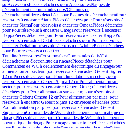
sol
Accessoires
Pièces détachées pour Accessoires
Plaques de
déclenchement et commandes de WC
Plaques de
déclenchement
Pièces détachées pour Plaques de déclenchement
Pour
réservoirs à encastrer Sigma
Pièces détachées pour Pour réservoirs à
encastrer Sigma
Pour réservoirs à encastrer Omega
Pièces détachées
pour Pour réservoirs à encastrer Omega
Pour réservoirs à encastrer
Kappa
Pièces détachées pour Pour réservoirs à encastrer Kappa
Pour
réservoirs à encastrer Delta
Pièces détachées pour Pour réservoirs à
encastrer Delta
Pour réservoirs à encastrer Twinline
Pièces détachées
pour Pour réservoirs à encastrer
Twinline
Accessoires
Consommables
Commandes de WC à
déclenchement électronique du rinçage
Pièces détachées pour
Commandes de WC à déclenchement électronique du rinçage
Pour
alimentation sur secteur, pour réservoirs à encastrer Geberit Sigma
12 cm
Pièces détachées pour Pour alimentation sur secteur, pour
réservoirs à encastrer Geberit Sigma 12 cm
Pour alimentation sur
secteur, pour réservoirs à encastrer Geberit Omega 12 cm
Pièces
détachées pour Pour alimentation sur secteur, pour réservoirs à
encastrer Geberit Omega 12 cm
Pour alimentation par piles, pour
réservoirs à encastrer Geberit Sigma 12 cm
Pièces détachées pour
Pour alimentation par piles, pour réservoirs à encastrer Geberit
Sigma 12 cm
Commandes de WC à déclenchement pneumatique du
rinçage
Pièces détachées pour Commandes de WC à déclenchement
pneumatique du rinçage
Pour rinçage double touche
Pièces détachées
pour Pour rinçage double touche
Pour rinçage simple touche
Pièces