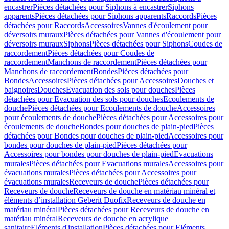
encastrer
Pièces détachées pour Siphons à encastrer
Siphons
apparents
Pièces détachées pour Siphons apparents
Raccords
Pièces
détachées pour Raccords
Accessoires
Vannes d'écoulement pour
déversoirs muraux
Pièces détachées pour Vannes d'écoulement pour
déversoirs muraux
Siphons
Pièces détachées pour Siphons
Coudes de
raccordement
Pièces détachées pour Coudes de
raccordement
Manchons de raccordement
Pièces détachées pour
Manchons de raccordement
Bondes
Pièces détachées pour
Bondes
Accessoires
Pièces détachées pour Accessoires
Douches et
baignoires
Douches
Evacuation des sols pour douches
Pièces
détachées pour Evacuation des sols pour douches
Ecoulements de
douche
Pièces détachées pour Ecoulements de douche
Accessoires
pour écoulements de douche
Pièces détachées pour Accessoires pour
écoulements de douche
Bondes pour douches de plain-pied
Pièces
détachées pour Bondes pour douches de plain-pied
Accessoires pour
bondes pour douches de plain-pied
Pièces détachées pour
Accessoires pour bondes pour douches de plain-pied
Evacuations
murales
Pièces détachées pour Evacuations murales
Accessoires pour
évacuations murales
Pièces détachées pour Accessoires pour
évacuations murales
Receveurs de douche
Pièces détachées pour
Receveurs de douche
Receveurs de douche en matériau minéral et
éléments d’installation Geberit Duofix
Receveurs de douche en
matériau minéral
Pièces détachées pour Receveurs de douche en
matériau minéral
Receveurs de douche en acrylique
sanitaire
Eléments d'installation
Pièces détachées pour Eléments