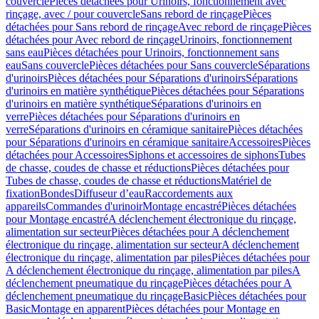
couvercle
Pièces détachées pour Urinoirs, fonctionnement avec
rinçage, avec / pour couvercle
Sans rebord de rinçage
Pièces
détachées pour Sans rebord de rinçage
Avec rebord de rinçage
Pièces
détachées pour Avec rebord de rinçage
Urinoirs, fonctionnement
sans eau
Pièces détachées pour Urinoirs, fonctionnement sans
eau
Sans couvercle
Pièces détachées pour Sans couvercle
Séparations
d'urinoirs
Pièces détachées pour Séparations d'urinoirs
Séparations
d'urinoirs en matière synthétique
Pièces détachées pour Séparations
d'urinoirs en matière synthétique
Séparations d'urinoirs en
verre
Pièces détachées pour Séparations d'urinoirs en
verre
Séparations d'urinoirs en céramique sanitaire
Pièces détachées
pour Séparations d'urinoirs en céramique sanitaire
Accessoires
Pièces
détachées pour Accessoires
Siphons et accessoires de siphons
Tubes
de chasse, coudes de chasse et réductions
Pièces détachées pour
Tubes de chasse, coudes de chasse et réductions
Matériel de
fixation
Bondes
Diffuseur d’eau
Raccordements aux
appareils
Commandes d'urinoir
Montage encastré
Pièces détachées
pour Montage encastré
A déclenchement électronique du rinçage,
alimentation sur secteur
Pièces détachées pour A déclenchement
électronique du rinçage, alimentation sur secteur
A déclenchement
électronique du rinçage, alimentation par piles
Pièces détachées pour
A déclenchement électronique du rinçage, alimentation par piles
A
déclenchement pneumatique du rinçage
Pièces détachées pour A
déclenchement pneumatique du rinçage
Basic
Pièces détachées pour
Basic
Montage en apparent
Pièces détachées pour Montage en