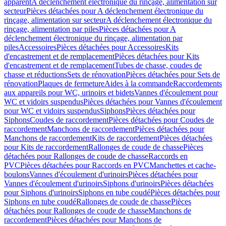
apparent
A déclenchement électronique du rinçage, alimentation sur
secteur
Pièces détachées pour A déclenchement électronique du
rinçage, alimentation sur secteur
A déclenchement électronique du
rinçage, alimentation par piles
Pièces détachées pour A
déclenchement électronique du rinçage, alimentation par
piles
Accessoires
Pièces détachées pour Accessoires
Kits
d'encastrement et de remplacement
Pièces détachées pour Kits
d'encastrement et de remplacement
Tubes de chasse, coudes de
chasse et réductions
Sets de rénovation
Pièces détachées pour Sets de
rénovation
Plaques de fermeture
Aides à la commande
Raccordements
aux appareils pour WC, urinoirs et bidets
Vannes d'écoulement pour
WC et vidoirs suspendus
Pièces détachées pour Vannes d'écoulement
pour WC et vidoirs suspendus
Siphons
Pièces détachées pour
Siphons
Coudes de raccordement
Pièces détachées pour Coudes de
raccordement
Manchons de raccordement
Pièces détachées pour
Manchons de raccordement
Kits de raccordement
Pièces détachées
pour Kits de raccordement
Rallonges de coude de chasse
Pièces
détachées pour Rallonges de coude de chasse
Raccords en
PVC
Pièces détachées pour Raccords en PVC
Manchettes et cache-
boulons
Vannes d'écoulement d'urinoirs
Pièces détachées pour
Vannes d'écoulement d'urinoirs
Siphons d'urinoirs
Pièces détachées
pour Siphons d'urinoirs
Siphons en tube coudé
Pièces détachées pour
Siphons en tube coudé
Rallonges de coude de chasse
Pièces
détachées pour Rallonges de coude de chasse
Manchons de
raccordement
Pièces détachées pour Manchons de