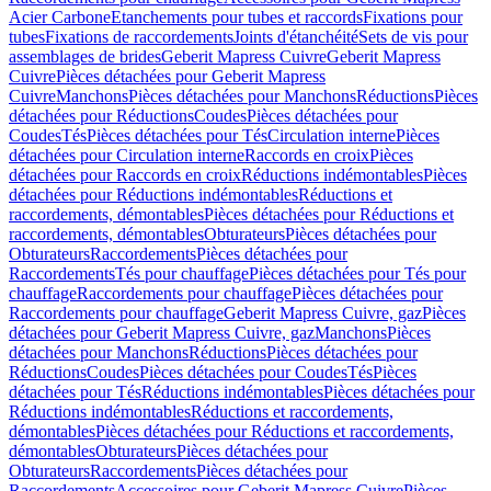
Acier Carbone
Etanchements pour tubes et raccords
Fixations pour
tubes
Fixations de raccordements
Joints d'étanchéité
Sets de vis pour
assemblages de brides
Geberit Mapress Cuivre
Geberit Mapress
Cuivre
Pièces détachées pour Geberit Mapress
Cuivre
Manchons
Pièces détachées pour Manchons
Réductions
Pièces
détachées pour Réductions
Coudes
Pièces détachées pour
Coudes
Tés
Pièces détachées pour Tés
Circulation interne
Pièces
détachées pour Circulation interne
Raccords en croix
Pièces
détachées pour Raccords en croix
Réductions indémontables
Pièces
détachées pour Réductions indémontables
Réductions et
raccordements, démontables
Pièces détachées pour Réductions et
raccordements, démontables
Obturateurs
Pièces détachées pour
Obturateurs
Raccordements
Pièces détachées pour
Raccordements
Tés pour chauffage
Pièces détachées pour Tés pour
chauffage
Raccordements pour chauffage
Pièces détachées pour
Raccordements pour chauffage
Geberit Mapress Cuivre, gaz
Pièces
détachées pour Geberit Mapress Cuivre, gaz
Manchons
Pièces
détachées pour Manchons
Réductions
Pièces détachées pour
Réductions
Coudes
Pièces détachées pour Coudes
Tés
Pièces
détachées pour Tés
Réductions indémontables
Pièces détachées pour
Réductions indémontables
Réductions et raccordements,
démontables
Pièces détachées pour Réductions et raccordements,
démontables
Obturateurs
Pièces détachées pour
Obturateurs
Raccordements
Pièces détachées pour
Raccordements
Accessoires pour Geberit Mapress Cuivre
Pièces