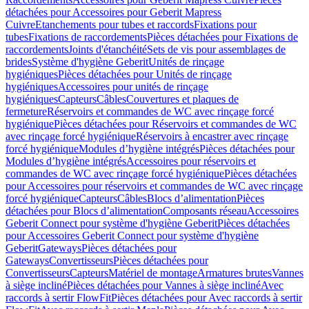
détachées pour Accessoires pour Geberit Mapress
Cuivre
Etanchements pour tubes et raccords
Fixations pour
tubes
Fixations de raccordements
Pièces détachées pour Fixations de
raccordements
Joints d'étanchéité
Sets de vis pour assemblages de
brides
Système d'hygiène Geberit
Unités de rinçage
hygiéniques
Pièces détachées pour Unités de rinçage
hygiéniques
Accessoires pour unités de rinçage
hygiéniques
Capteurs
Câbles
Couvertures et plaques de
fermeture
Réservoirs et commandes de WC avec rinçage forcé
hygiénique
Pièces détachées pour Réservoirs et commandes de WC
avec rinçage forcé hygiénique
Réservoirs à encastrer avec rinçage
forcé hygiénique
Modules d’hygiène intégrés
Pièces détachées pour
Modules d’hygiène intégrés
Accessoires pour réservoirs et
commandes de WC avec rinçage forcé hygiénique
Pièces détachées
pour Accessoires pour réservoirs et commandes de WC avec rinçage
forcé hygiénique
Capteurs
Câbles
Blocs d’alimentation
Pièces
détachées pour Blocs d’alimentation
Composants réseau
Accessoires
Geberit Connect pour système d'hygiène Geberit
Pièces détachées
pour Accessoires Geberit Connect pour système d'hygiène
Geberit
Gateways
Pièces détachées pour
Gateways
Convertisseurs
Pièces détachées pour
Convertisseurs
Capteurs
Matériel de montage
Armatures brutes
Vannes
à siège incliné
Pièces détachées pour Vannes à siège incliné
Avec
raccords à sertir FlowFit
Pièces détachées pour Avec raccords à sertir