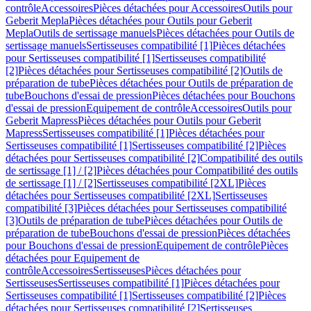
contrôle
Accessoires
Pièces détachées pour Accessoires
Outils pour
Geberit Mepla
Pièces détachées pour Outils pour Geberit
Mepla
Outils de sertissage manuels
Pièces détachées pour Outils de
sertissage manuels
Sertisseuses compatibilité [1]
Pièces détachées
pour Sertisseuses compatibilité [1]
Sertisseuses compatibilité
[2]
Pièces détachées pour Sertisseuses compatibilité [2]
Outils de
préparation de tube
Pièces détachées pour Outils de préparation de
tube
Bouchons d'essai de pression
Pièces détachées pour Bouchons
d'essai de pression
Equipement de contrôle
Accessoires
Outils pour
Geberit Mapress
Pièces détachées pour Outils pour Geberit
Mapress
Sertisseuses compatibilité [1]
Pièces détachées pour
Sertisseuses compatibilité [1]
Sertisseuses compatibilité [2]
Pièces
détachées pour Sertisseuses compatibilité [2]
Compatibilité des outils
de sertissage [1] / [2]
Pièces détachées pour Compatibilité des outils
de sertissage [1] / [2]
Sertisseuses compatibilité [2XL]
Pièces
détachées pour Sertisseuses compatibilité [2XL]
Sertisseuses
compatibilité [3]
Pièces détachées pour Sertisseuses compatibilité
[3]
Outils de préparation de tube
Pièces détachées pour Outils de
préparation de tube
Bouchons d'essai de pression
Pièces détachées
pour Bouchons d'essai de pression
Equipement de contrôle
Pièces
détachées pour Equipement de
contrôle
Accessoires
Sertisseuses
Pièces détachées pour
Sertisseuses
Sertisseuses compatibilité [1]
Pièces détachées pour
Sertisseuses compatibilité [1]
Sertisseuses compatibilité [2]
Pièces
détachées pour Sertisseuses compatibilité [2]
Sertisseuses