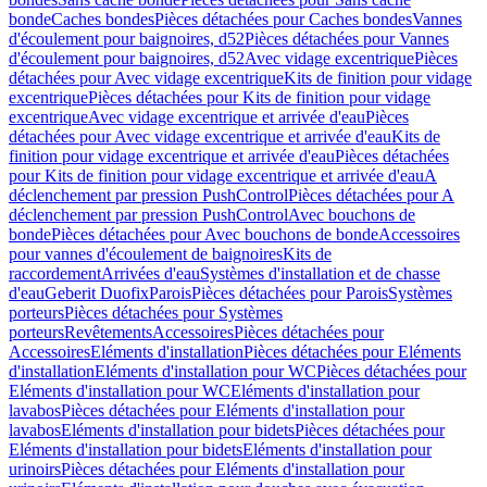
bonde
Caches bondes
Pièces détachées pour Caches bondes
Vannes
d'écoulement pour baignoires, d52
Pièces détachées pour Vannes
d'écoulement pour baignoires, d52
Avec vidage excentrique
Pièces
détachées pour Avec vidage excentrique
Kits de finition pour vidage
excentrique
Pièces détachées pour Kits de finition pour vidage
excentrique
Avec vidage excentrique et arrivée d'eau
Pièces
détachées pour Avec vidage excentrique et arrivée d'eau
Kits de
finition pour vidage excentrique et arrivée d'eau
Pièces détachées
pour Kits de finition pour vidage excentrique et arrivée d'eau
A
déclenchement par pression PushControl
Pièces détachées pour A
déclenchement par pression PushControl
Avec bouchons de
bonde
Pièces détachées pour Avec bouchons de bonde
Accessoires
pour vannes d'écoulement de baignoires
Kits de
raccordement
Arrivées d'eau
Systèmes d'installation et de chasse
d'eau
Geberit Duofix
Parois
Pièces détachées pour Parois
Systèmes
porteurs
Pièces détachées pour Systèmes
porteurs
Revêtements
Accessoires
Pièces détachées pour
Accessoires
Eléments d'installation
Pièces détachées pour Eléments
d'installation
Eléments d'installation pour WC
Pièces détachées pour
Eléments d'installation pour WC
Eléments d'installation pour
lavabos
Pièces détachées pour Eléments d'installation pour
lavabos
Eléments d'installation pour bidets
Pièces détachées pour
Eléments d'installation pour bidets
Eléments d'installation pour
urinoirs
Pièces détachées pour Eléments d'installation pour