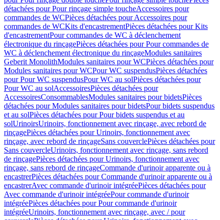
détachées pour Pour rinçage simple touche
Accessoires pour
commandes de WC
Pièces détachées pour Accessoires pour
commandes de WC
Kits d'encastrement
Pièces détachées pour Kits
d'encastrement
Pour commandes de WC à déclenchement
électronique du rinçage
Pièces détachées pour Pour commandes de
WC à déclenchement électronique du rinçage
Modules sanitaires
Geberit Monolith
Modules sanitaires pour WC
Pièces détachées pour
Modules sanitaires pour WC
Pour WC suspendus
Pièces détachées
pour Pour WC suspendus
Pour WC au sol
Pièces détachées pour
Pour WC au sol
Accessoires
Pièces détachées pour
Accessoires
Consommables
Modules sanitaires pour bidets
Pièces
détachées pour Modules sanitaires pour bidets
Pour bidets suspendus
et au sol
Pièces détachées pour Pour bidets suspendus et au
sol
Urinoirs
Urinoirs, fonctionnement avec rinçage, avec rebord de
rinçage
Pièces détachées pour Urinoirs, fonctionnement avec
rinçage, avec rebord de rinçage
Sans couvercle
Pièces détachées pour
Sans couvercle
Urinoirs, fonctionnement avec rinçage, sans rebord
de rinçage
Pièces détachées pour Urinoirs, fonctionnement avec
rinçage, sans rebord de rinçage
Commande d'urinoir apparente ou à
encastrer
Pièces détachées pour Commande d'urinoir apparente ou à
encastrer
Avec commande d'urinoir intégrée
Pièces détachées pour
Avec commande d'urinoir intégrée
Pour commande d'urinoir
intégrée
Pièces détachées pour Pour commande d'urinoir
intégrée
Urinoirs, fonctionnement avec rinçage, avec / pour