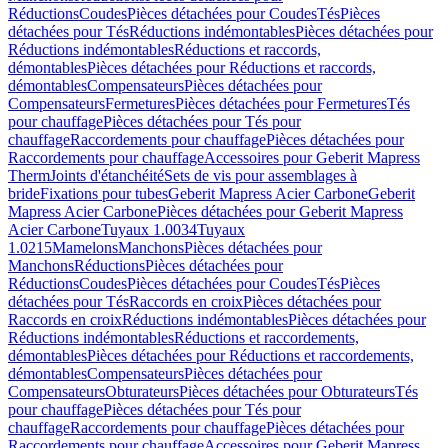
Réductions
Coudes
Pièces détachées pour Coudes
Tés
Pièces
détachées pour Tés
Réductions indémontables
Pièces détachées pour
Réductions indémontables
Réductions et raccords,
démontables
Pièces détachées pour Réductions et raccords,
démontables
Compensateurs
Pièces détachées pour
Compensateurs
Fermetures
Pièces détachées pour Fermetures
Tés
pour chauffage
Pièces détachées pour Tés pour
chauffage
Raccordements pour chauffage
Pièces détachées pour
Raccordements pour chauffage
Accessoires pour Geberit Mapress
Therm
Joints d'étanchéité
Sets de vis pour assemblages à
bride
Fixations pour tubes
Geberit Mapress Acier Carbone
Geberit
Mapress Acier Carbone
Pièces détachées pour Geberit Mapress
Acier Carbone
Tuyaux 1.0034
Tuyaux
1.0215
Mamelons
Manchons
Pièces détachées pour
Manchons
Réductions
Pièces détachées pour
Réductions
Coudes
Pièces détachées pour Coudes
Tés
Pièces
détachées pour Tés
Raccords en croix
Pièces détachées pour
Raccords en croix
Réductions indémontables
Pièces détachées pour
Réductions indémontables
Réductions et raccordements,
démontables
Pièces détachées pour Réductions et raccordements,
démontables
Compensateurs
Pièces détachées pour
Compensateurs
Obturateurs
Pièces détachées pour Obturateurs
Tés
pour chauffage
Pièces détachées pour Tés pour
chauffage
Raccordements pour chauffage
Pièces détachées pour
Raccordements pour chauffage
Accessoires pour Geberit Mapress