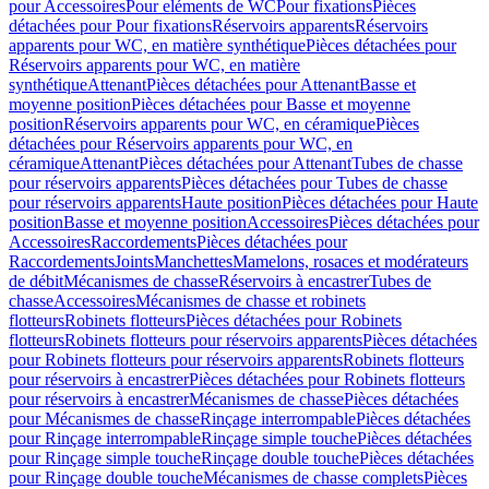
pour Accessoires
Pour eléments de WC
Pour fixations
Pièces
détachées pour Pour fixations
Réservoirs apparents
Réservoirs
apparents pour WC, en matière synthétique
Pièces détachées pour
Réservoirs apparents pour WC, en matière
synthétique
Attenant
Pièces détachées pour Attenant
Basse et
moyenne position
Pièces détachées pour Basse et moyenne
position
Réservoirs apparents pour WC, en céramique
Pièces
détachées pour Réservoirs apparents pour WC, en
céramique
Attenant
Pièces détachées pour Attenant
Tubes de chasse
pour réservoirs apparents
Pièces détachées pour Tubes de chasse
pour réservoirs apparents
Haute position
Pièces détachées pour Haute
position
Basse et moyenne position
Accessoires
Pièces détachées pour
Accessoires
Raccordements
Pièces détachées pour
Raccordements
Joints
Manchettes
Mamelons, rosaces et modérateurs
de débit
Mécanismes de chasse
Réservoirs à encastrer
Tubes de
chasse
Accessoires
Mécanismes de chasse et robinets
flotteurs
Robinets flotteurs
Pièces détachées pour Robinets
flotteurs
Robinets flotteurs pour réservoirs apparents
Pièces détachées
pour Robinets flotteurs pour réservoirs apparents
Robinets flotteurs
pour réservoirs à encastrer
Pièces détachées pour Robinets flotteurs
pour réservoirs à encastrer
Mécanismes de chasse
Pièces détachées
pour Mécanismes de chasse
Rinçage interrompable
Pièces détachées
pour Rinçage interrompable
Rinçage simple touche
Pièces détachées
pour Rinçage simple touche
Rinçage double touche
Pièces détachées
pour Rinçage double touche
Mécanismes de chasse complets
Pièces