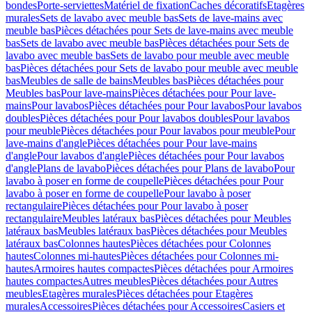
bondes
Porte-serviettes
Matériel de fixation
Caches décoratifs
Etagères
murales
Sets de lavabo avec meuble bas
Sets de lave-mains avec
meuble bas
Pièces détachées pour Sets de lave-mains avec meuble
bas
Sets de lavabo avec meuble bas
Pièces détachées pour Sets de
lavabo avec meuble bas
Sets de lavabo pour meuble avec meuble
bas
Pièces détachées pour Sets de lavabo pour meuble avec meuble
bas
Meubles de salle de bains
Meubles bas
Pièces détachées pour
Meubles bas
Pour lave-mains
Pièces détachées pour Pour lave-
mains
Pour lavabos
Pièces détachées pour Pour lavabos
Pour lavabos
doubles
Pièces détachées pour Pour lavabos doubles
Pour lavabos
pour meuble
Pièces détachées pour Pour lavabos pour meuble
Pour
lave-mains d'angle
Pièces détachées pour Pour lave-mains
d'angle
Pour lavabos d'angle
Pièces détachées pour Pour lavabos
d'angle
Plans de lavabo
Pièces détachées pour Plans de lavabo
Pour
lavabo à poser en forme de coupelle
Pièces détachées pour Pour
lavabo à poser en forme de coupelle
Pour lavabo à poser
rectangulaire
Pièces détachées pour Pour lavabo à poser
rectangulaire
Meubles latéraux bas
Pièces détachées pour Meubles
latéraux bas
Meubles latéraux bas
Pièces détachées pour Meubles
latéraux bas
Colonnes hautes
Pièces détachées pour Colonnes
hautes
Colonnes mi-hautes
Pièces détachées pour Colonnes mi-
hautes
Armoires hautes compactes
Pièces détachées pour Armoires
hautes compactes
Autres meubles
Pièces détachées pour Autres
meubles
Etagères murales
Pièces détachées pour Etagères
murales
Accessoires
Pièces détachées pour Accessoires
Casiers et