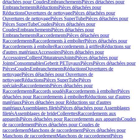
détachées pour Coudes
Embranchements
Pièces détachées pour
Embranchements
Réductions
Pièces détachées pour
Réductions
Ouvertures de nettoyage
Pièces détachées pour
Ouvertures de nettoyage
Pièces SuperTube
Pièces détachées pour
Pièces SuperTube
Coudes
Pièces détachées pour
Coudes
Embranchements
Pièces détachées pour
Embranchements
Raccordements
Pièces détachées pour
Raccordements
Raccordements à emboîter
Pièces détachées pour
Raccordements à emboîter
Raccordements à griffes
Réductions sur
d'autres matériaux
Accessoires
Pièces détachées pour
Accessoires
Colliers
Obturateurs
Joints
Pièces détachées pour
Joints
Consommables
Geberit PE
Tuyaux
Pièces
Pièces détachées pour
Pièces
Coudes
Embranchements
Réductions
Ouvertures de
nettoyage
Pièces détachées pour Ouvertures de
nettoyage
Réductions
Pièces SuperTube
Pièces
spéciales
Raccordements
Pièces détachées pour
Raccordements
Raccords soudés
Raccordements à emboîter
Pièces
détachées pour Raccordements à emboîter
Réductions sur d'autres
matériaux
Pièces détachées pour Réductions sur d'autres
matériaux
Assemblages filetés
Pièces détachées pour Assemblages
filetés
Assemblages de bride
Collerettes
Raccordements aux
appareils
Pièces détachées pour Raccordements aux appareils
Coudes
de raccordement
Pièces détachées pour Coudes de
raccordement
Manchons de raccordement
Pièces détachées pour
Manchons de raccordement
Manchons de raccordement
Pièces