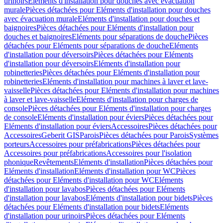
urinoirs
Eléments d'installation pour douches avec évacuation
murale
Pièces détachées pour Eléments d'installation pour douches
avec évacuation murale
Eléments d'installation pour douches et
baignoires
Pièces détachées pour Eléments d'installation pour
douches et baignoires
Eléments pour séparations de douche
Pièces
détachées pour Eléments pour séparations de douche
Eléments
d'installation pour déversoirs
Pièces détachées pour Eléments
d'installation pour déversoirs
Eléments d'installation pour
robinetteries
Pièces détachées pour Eléments d'installation pour
robinetteries
Eléments d'installation pour machines à laver et lave-
vaisselle
Pièces détachées pour Eléments d'installation pour machines
à laver et lave-vaisselle
Eléments d'installation pour charges de
console
Pièces détachées pour Eléments d'installation pour charges
de console
Eléments d'installation pour éviers
Pièces détachées pour
Eléments d'installation pour éviers
Accessoires
Pièces détachées pour
Accessoires
Geberit GIS
Parois
Pièces détachées pour Parois
Systèmes
porteurs
Accessoires pour préfabrications
Pièces détachées pour
Accessoires pour préfabrications
Accessoires pour l'isolation
phonique
Revêtements
Eléments d'installation
Pièces détachées pour
Eléments d'installation
Eléments d'installation pour WC
Pièces
détachées pour Eléments d'installation pour WC
Eléments
d'installation pour lavabos
Pièces détachées pour Eléments
d'installation pour lavabos
Eléments d'installation pour bidets
Pièces
détachées pour Eléments d'installation pour bidets
Eléments
d'installation pour urinoirs
Pièces détachées pour Eléments