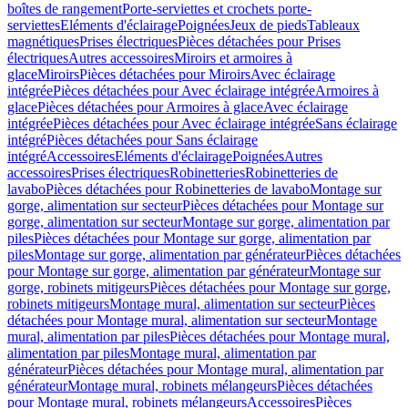
boîtes de rangement
Porte-serviettes et crochets porte-
serviettes
Eléments d'éclairage
Poignées
Jeux de pieds
Tableaux
magnétiques
Prises électriques
Pièces détachées pour Prises
électriques
Autres accessoires
Miroirs et armoires à
glace
Miroirs
Pièces détachées pour Miroirs
Avec éclairage
intégrée
Pièces détachées pour Avec éclairage intégrée
Armoires à
glace
Pièces détachées pour Armoires à glace
Avec éclairage
intégrée
Pièces détachées pour Avec éclairage intégrée
Sans éclairage
intégré
Pièces détachées pour Sans éclairage
intégré
Accessoires
Eléments d'éclairage
Poignées
Autres
accessoires
Prises électriques
Robinetteries
Robinetteries de
lavabo
Pièces détachées pour Robinetteries de lavabo
Montage sur
gorge, alimentation sur secteur
Pièces détachées pour Montage sur
gorge, alimentation sur secteur
Montage sur gorge, alimentation par
piles
Pièces détachées pour Montage sur gorge, alimentation par
piles
Montage sur gorge, alimentation par générateur
Pièces détachées
pour Montage sur gorge, alimentation par générateur
Montage sur
gorge, robinets mitigeurs
Pièces détachées pour Montage sur gorge,
robinets mitigeurs
Montage mural, alimentation sur secteur
Pièces
détachées pour Montage mural, alimentation sur secteur
Montage
mural, alimentation par piles
Pièces détachées pour Montage mural,
alimentation par piles
Montage mural, alimentation par
générateur
Pièces détachées pour Montage mural, alimentation par
générateur
Montage mural, robinets mélangeurs
Pièces détachées
pour Montage mural, robinets mélangeurs
Accessoires
Pièces