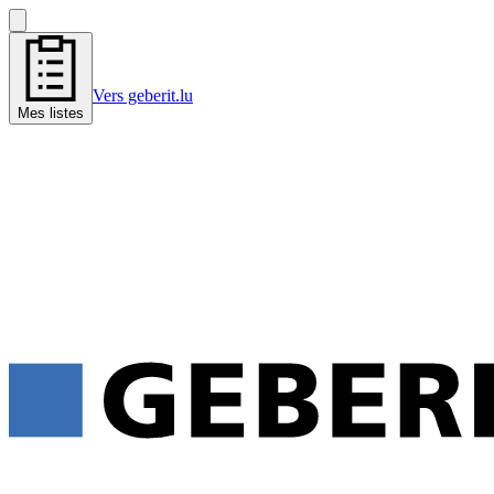
Vers geberit.lu
Mes listes