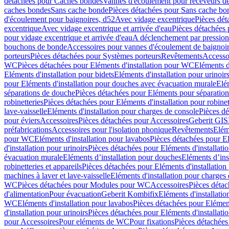
détachées pour Caches bondes
Vannes d'écoulement pour receveurs d
caches bondes
Sans cache bonde
Pièces détachées pour Sans cache bo
d'écoulement pour baignoires, d52
Avec vidage excentrique
Pièces dét
excentrique
Avec vidage excentrique et arrivée d'eau
Pièces détachées 
pour vidage excentrique et arrivée d'eau
A déclenchement par pressio
bouchons de bonde
Accessoires pour vannes d'écoulement de baignoi
porteurs
Pièces détachées pour Systèmes porteurs
Revêtements
Accesso
WC
Pièces détachées pour Eléments d'installation pour WC
Eléments d
Eléments d'installation pour bidets
Eléments d'installation pour urinoir
pour Eléments d'installation pour douches avec évacuation murale
Elé
séparations de douche
Pièces détachées pour Eléments pour séparatio
robinetteries
Pièces détachées pour Eléments d'installation pour robinet
lave-vaisselle
Eléments d'installation pour charges de console
Pièces dé
pour éviers
Accessoires
Pièces détachées pour Accessoires
Geberit GIS
préfabrications
Accessoires pour l'isolation phonique
Revêtements
Eléme
pour WC
Eléments d'installation pour lavabos
Pièces détachées pour El
d'installation pour urinoirs
Pièces détachées pour Eléments d'installatio
évacuation murale
Eléments d’installation pour douches
Eléments d’ins
robinetteries et appareils
Pièces détachées pour Eléments d'installation 
machines à laver et lave-vaisselle
Eléments d'installation pour charges
WC
Pièces détachées pour Modules pour WC
Accessoires
Pièces détac
d'alimentation
Pour évacuation
Geberit Kombifix
Eléments d'installatio
WC
Eléments d'installation pour lavabos
Pièces détachées pour Elément
d'installation pour urinoirs
Pièces détachées pour Eléments d'installatio
pour Accessoires
Pour eléments de WC
Pour fixations
Pièces détachées