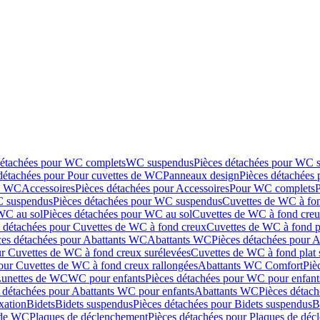
détachées pour WC complets
WC suspendus
Pièces détachées pour WC 
détachées pour Pour cuvettes de WC
Panneaux design
Pièces détachées
de WC
Accessoires
Pièces détachées pour Accessoires
Pour WC complets
 suspendus
Pièces détachées pour WC suspendus
Cuvettes de WC à fo
WC au sol
Pièces détachées pour WC au sol
Cuvettes de WC à fond creux
s détachées pour Cuvettes de WC à fond creux
Cuvettes de WC à fond p
ces détachées pour Abattants WC
Abattants WC
Pièces détachées pour 
ur Cuvettes de WC à fond creux surélevées
Cuvettes de WC à fond plat 
our Cuvettes de WC à fond creux rallongées
Abattants WC Comfort
Piè
Lunettes de WC
WC pour enfants
Pièces détachées pour WC pour enfant
 détachées pour Abattants WC pour enfants
Abattants WC
Pièces détac
ixation
Bidets
Bidets suspendus
Pièces détachées pour Bidets suspendus
B
 de WC
Plaques de déclenchement
Pièces détachées pour Plaques de dé