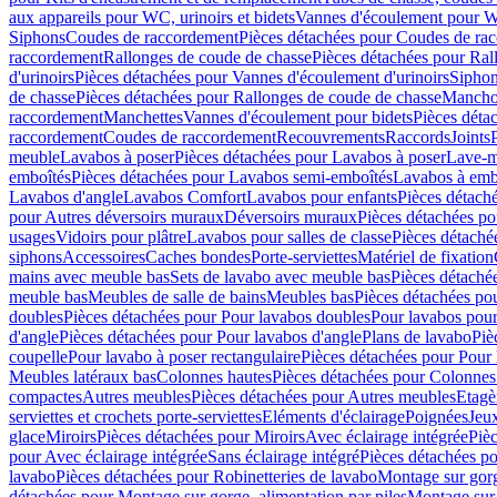
aux appareils pour WC, urinoirs et bidets
Vannes d'écoulement pour W
Siphons
Coudes de raccordement
Pièces détachées pour Coudes de ra
raccordement
Rallonges de coude de chasse
Pièces détachées pour Ral
d'urinoirs
Pièces détachées pour Vannes d'écoulement d'urinoirs
Siphon
de chasse
Pièces détachées pour Rallonges de coude de chasse
Mancho
raccordement
Manchettes
Vannes d'écoulement pour bidets
Pièces déta
raccordement
Coudes de raccordement
Recouvrements
Raccords
Joints
meuble
Lavabos à poser
Pièces détachées pour Lavabos à poser
Lave-m
emboîtés
Pièces détachées pour Lavabos semi-emboîtés
Lavabos à emb
Lavabos d'angle
Lavabos Comfort
Lavabos pour enfants
Pièces détach
pour Autres déversoirs muraux
Déversoirs muraux
Pièces détachées p
usages
Vidoirs pour plâtre
Lavabos pour salles de classe
Pièces détaché
siphons
Accessoires
Caches bondes
Porte-serviettes
Matériel de fixation
mains avec meuble bas
Sets de lavabo avec meuble bas
Pièces détaché
meuble bas
Meubles de salle de bains
Meubles bas
Pièces détachées po
doubles
Pièces détachées pour Pour lavabos doubles
Pour lavabos pou
d'angle
Pièces détachées pour Pour lavabos d'angle
Plans de lavabo
Piè
coupelle
Pour lavabo à poser rectangulaire
Pièces détachées pour Pour 
Meubles latéraux bas
Colonnes hautes
Pièces détachées pour Colonnes
compactes
Autres meubles
Pièces détachées pour Autres meubles
Etagè
serviettes et crochets porte-serviettes
Eléments d'éclairage
Poignées
Jeu
glace
Miroirs
Pièces détachées pour Miroirs
Avec éclairage intégrée
Pièc
pour Avec éclairage intégrée
Sans éclairage intégré
Pièces détachées po
lavabo
Pièces détachées pour Robinetteries de lavabo
Montage sur gorg
détachées pour Montage sur gorge, alimentation par piles
Montage sur 