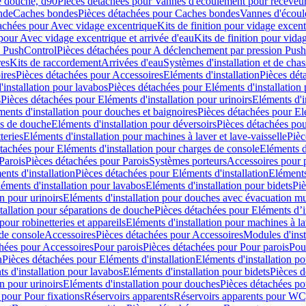
e douche, d90
Pièces détachées pour Vannes d'écoulement pour receveu
nde
Caches bondes
Pièces détachées pour Caches bondes
Vannes d'écoul
achées pour Avec vidage excentrique
Kits de finition pour vidage excen
pour Avec vidage excentrique et arrivée d'eau
Kits de finition pour vida
n PushControl
Pièces détachées pour A déclenchement par pression Pus
res
Kits de raccordement
Arrivées d'eau
Systèmes d'installation et de chas
ires
Pièces détachées pour Accessoires
Eléments d'installation
Pièces dét
'installation pour lavabos
Pièces détachées pour Eléments d'installation
s
Pièces détachées pour Eléments d'installation pour urinoirs
Eléments d'i
ments d'installation pour douches et baignoires
Pièces détachées pour Elé
ns de douche
Eléments d'installation pour déversoirs
Pièces détachées pou
teries
Eléments d'installation pour machines à laver et lave-vaisselle
Pièc
tachées pour Eléments d'installation pour charges de console
Eléments d'
Parois
Pièces détachées pour Parois
Systèmes porteurs
Accessoires pour p
nts d'installation
Pièces détachées pour Eléments d'installation
Eléments
éments d'installation pour lavabos
Eléments d'installation pour bidets
Piè
n pour urinoirs
Eléments d'installation pour douches avec évacuation m
tallation pour séparations de douche
Pièces détachées pour Eléments d’i
pour robinetteries et appareils
Eléments d'installation pour machines à lav
 de console
Accessoires
Pièces détachées pour Accessoires
Modules d'inst
hées pour Accessoires
Pour parois
Pièces détachées pour Pour parois
Pou
n
Pièces détachées pour Eléments d'installation
Eléments d'installation 
s d'installation pour lavabos
Eléments d'installation pour bidets
Pièces d
n pour urinoirs
Eléments d'installation pour douches
Pièces détachées po
 pour Pour fixations
Réservoirs apparents
Réservoirs apparents pour WC,