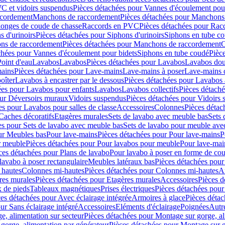
C et vidoirs suspendus
Pièces détachées pour Vannes d'écoulement pou
ccordement
Manchons de raccordement
Pièces détachées pour Manchons
longes de coude de chasse
Raccords en PVC
Pièces détachées pour Ra
s d'urinoirs
Pièces détachées pour Siphons d'urinoirs
Siphons en tube c
ns de raccordement
Pièces détachées pour Manchons de raccordement
C
chées pour Vannes d'écoulement pour bidets
Siphons en tube coudé
Pièc
Point d'eau
Lavabos
Lavabos
Pièces détachées pour Lavabos
Lavabos dou
ains
Pièces détachées pour Lave-mains
Lave-mains à poser
Lave-mains 
oîter
Lavabos à encastrer par le dessous
Pièces détachées pour Lavabos à
ées pour Lavabos pour enfants
Lavabos
Lavabos collectifs
Pièces détaché
our Déversoirs muraux
Vidoirs suspendus
Pièces détachées pour Vidoirs
es pour Lavabos pour salles de classe
Accessoires
Colonnes
Pièces détac
Caches décoratifs
Etagères murales
Sets de lavabo avec meuble bas
Sets 
es pour Sets de lavabo avec meuble bas
Sets de lavabo pour meuble ave
ur Meubles bas
Pour lave-mains
Pièces détachées pour Pour lave-mains
P
r meuble
Pièces détachées pour Pour lavabos pour meuble
Pour lave-mai
ces détachées pour Plans de lavabo
Pour lavabo à poser en forme de cou
lavabo à poser rectangulaire
Meubles latéraux bas
Pièces détachées pour
 hautes
Colonnes mi-hautes
Pièces détachées pour Colonnes mi-hautes
A
res murales
Pièces détachées pour Etagères murales
Accessoires
Pièces d
x de pieds
Tableaux magnétiques
Prises électriques
Pièces détachées pour 
es détachées pour Avec éclairage intégrée
Armoires à glace
Pièces détac
ur Sans éclairage intégré
Accessoires
Eléments d'éclairage
Poignées
Autr
e, alimentation sur secteur
Pièces détachées pour Montage sur gorge, al
gorge, alimentation par générateur
Pièces détachées pour Montage sur g