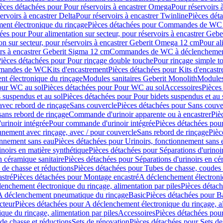
èces détachées pour Pour réservoirs à encastrer Omega
Pour réservoirs 
ervoirs à encastrer Delta
Pour réservoirs à encastrer Twinline
Pièces déta
t électronique du rinçage
Pièces détachées pour Commandes de WC à
ées pour Pour alimentation sur secteur, pour réservoirs à encastrer Geb
on sur secteur, pour réservoirs à encastrer Geberit Omega 12 cm
Pour al
irs à encastrer Geberit Sigma 12 cm
Commandes de WC à déclenchement
ièces détachées pour Pour rinçage double touche
Pour rinçage simple t
ommandes de WC
Kits d'encastrement
Pièces détachées pour Kits d'encast
t électronique du rinçage
Modules sanitaires Geberit Monolith
Modules
our WC au sol
Pièces détachées pour Pour WC au sol
Accessoires
Pièces
 suspendus et au sol
Pièces détachées pour Pour bidets suspendus et au 
avec rebord de rinçage
Sans couvercle
Pièces détachées pour Sans couve
sans rebord de rinçage
Commande d'urinoir apparente ou à encastrer
Piè
rinoir intégrée
Pour commande d'urinoir intégrée
Pièces détachées pou
nnement avec rinçage, avec / pour couvercle
Sans rebord de rinçage
Pièc
onnement sans eau
Pièces détachées pour Urinoirs, fonctionnement sans 
inoirs en matière synthétique
Pièces détachées pour Séparations d'urinoi
n céramique sanitaire
Pièces détachées pour Séparations d'urinoirs en cé
 de chasse et réductions
Pièces détachées pour Tubes de chasse, coudes 
stré
Pièces détachées pour Montage encastré
A déclenchement électroniq
enchement électronique du rinçage, alimentation par piles
Pièces détach
 A déclenchement pneumatique du rinçage
Basic
Pièces détachées pour B
cteur
Pièces détachées pour A déclenchement électronique du rinçage, al
que du rinçage, alimentation par piles
Accessoires
Pièces détachées pou
de chasse et réductions
Sets de rénovation
Pièces détachées pour Sets de