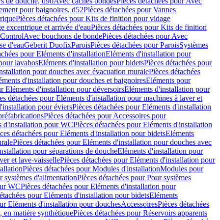
rs de douche, d90
Avec caches bondes
Pièces détachées pour Avec
ement pour baignoires, d52
Pièces détachées pour Vannes
trique
Pièces détachées pour Kits de finition pour vidage
ge excentrique et arrivée d'eau
Pièces détachées pour Kits de finition
hControl
Avec bouchons de bonde
Pièces détachées pour Avec
se d'eau
Geberit Duofix
Parois
Pièces détachées pour Parois
Systèmes
achées pour Eléments d'installation
Eléments d'installation pour
 pour lavabos
Eléments d'installation pour bidets
Pièces détachées pour
nstallation pour douches avec évacuation murale
Pièces détachées
ments d'installation pour douches et baignoires
Eléments pour
r Eléments d'installation pour déversoirs
Eléments d'installation pour
es détachées pour Eléments d'installation pour machines à laver et
installation pour éviers
Pièces détachées pour Eléments d'installation
réfabrications
Pièces détachées pour Accessoires pour
 d'installation pour WC
Pièces détachées pour Eléments d'installation
ces détachées pour Eléments d'installation pour bidets
Eléments
urale
Pièces détachées pour Eléments d'installation pour douches avec
nstallation pour séparations de douche
Eléments d'installation pour
er et lave-vaisselle
Pièces détachées pour Eléments d'installation pour
allation
Pièces détachées pour Modules d'installation
Modules pour
r systèmes d'alimentation
Pièces détachées pour Pour systèmes
pour WC
Pièces détachées pour Eléments d'installation pour
étachées pour Eléments d'installation pour bidets
Eléments
ur Eléments d'installation pour douches
Accessoires
Pièces détachées
 en matière synthétique
Pièces détachées pour Réservoirs apparents