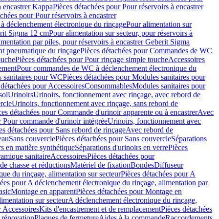
à encastrer Kappa
Pièces détachées pour Pour réservoirs à encastrer
chées pour Pour réservoirs à encastrer
 déclenchement électronique du rinçage
Pour alimentation sur
erit Sigma 12 cm
Pour alimentation sur secteur, pour réservoirs à
imentation par piles, pour réservoirs à encastrer Geberit Sigma
 pneumatique du rinçage
Pièces détachées pour Commandes de WC
ouche
Pièces détachées pour Pour rinçage simple touche
Accessoires
rement
Pour commandes de WC à déclenchement électronique du
 sanitaires pour WC
Pièces détachées pour Modules sanitaires pour
 détachées pour Accessoires
Consommables
Modules sanitaires pour
sol
Urinoirs
Urinoirs, fonctionnement avec rinçage, avec rebord de
rcle
Urinoirs, fonctionnement avec rinçage, sans rebord de
ces détachées pour Commande d'urinoir apparente ou à encastrer
Avec
r Pour commande d'urinoir intégrée
Urinoirs, fonctionnement avec
es détachées pour Sans rebord de rinçage
Avec rebord de
eau
Sans couvercle
Pièces détachées pour Sans couvercle
Séparations
rs en matière synthétique
Séparations d'urinoirs en verre
Pièces
ramique sanitaire
Accessoires
Pièces détachées pour
de chasse et réductions
Matériel de fixation
Bondes
Diffuseur
ue du rinçage, alimentation sur secteur
Pièces détachées pour A
ées pour A déclenchement électronique du rinçage, alimentation par
asic
Montage en apparent
Pièces détachées pour Montage en
imentation sur secteur
A déclenchement électronique du rinçage,
r Accessoires
Kits d'encastrement et de remplacement
Pièces détachées
 rénovation
Plaques de fermeture
Aides à la commande
Raccordements