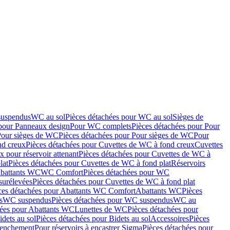
suspendus
WC au sol
Pièces détachées pour WC au sol
Sièges de
 pour Panneaux design
Pour WC complets
Pièces détachées pour Pour
Pour sièges de WC
Pièces détachées pour Pour sièges de WC
Pour
nd creux
Pièces détachées pour Cuvettes de WC à fond creux
Cuvettes
 pour réservoir attenant
Pièces détachées pour Cuvettes de WC à
lat
Pièces détachées pour Cuvettes de WC à fond plat
Réservoirs
Abattants WC
WC Comfort
Pièces détachées pour WC
surélevées
Pièces détachées pour Cuvettes de WC à fond plat
ces détachées pour Abattants WC Comfort
Abattants WC
Pièces
s
WC suspendus
Pièces détachées pour WC suspendus
WC au
hées pour Abattants WC
Lunettes de WC
Pièces détachées pour
idets au sol
Pièces détachées pour Bidets au sol
Accessoires
Pièces
clenchement
Pour réservoirs à encastrer Sigma
Pièces détachées pour