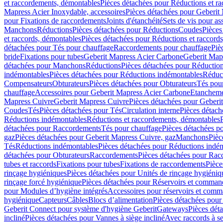
et raccordements, démontables
Pièces détachées pour Réductions et r
Mapress Acier Inoxydable, accessoires
Pièces détachées pour Geberit 
pour Fixations de raccordements
Joints d'étanchéité
Sets de vis pour a
Manchons
Réductions
Pièces détachées pour Réductions
Coudes
Pièces
et raccords, démontables
Pièces détachées pour Réductions et raccord
détachées pour Tés pour chauffage
Raccordements pour chauffage
Piè
bride
Fixations pour tubes
Geberit Mapress Acier Carbone
Geberit Map
détachées pour Manchons
Réductions
Pièces détachées pour Réductio
indémontables
Pièces détachées pour Réductions indémontables
Réduct
Compensateurs
Obturateurs
Pièces détachées pour Obturateurs
Tés pou
chauffage
Accessoires pour Geberit Mapress Acier Carbone
Etanchemen
Mapress Cuivre
Geberit Mapress Cuivre
Pièces détachées pour Geberi
Coudes
Tés
Pièces détachées pour Tés
Circulation interne
Pièces détach
Réductions indémontables
Réductions et raccordements, démontables
détachées pour Raccordements
Tés pour chauffage
Pièces détachées p
gaz
Pièces détachées pour Geberit Mapress Cuivre, gaz
Manchons
Pièc
Tés
Réductions indémontables
Pièces détachées pour Réductions indé
détachées pour Obturateurs
Raccordements
Pièces détachées pour Rac
tubes et raccords
Fixations pour tubes
Fixations de raccordements
Pièce
rinçage hygiéniques
Pièces détachées pour Unités de rinçage hygiéniq
rinçage forcé hygiénique
Pièces détachées pour Réservoirs et comman
pour Modules d’hygiène intégrés
Accessoires pour réservoirs et com
hygiénique
Capteurs
Câbles
Blocs d’alimentation
Pièces détachées pour
Geberit Connect pour système d'hygiène Geberit
Gateways
Pièces dét
incliné
Pièces détachées pour Vannes à siège incliné
Avec raccords à se