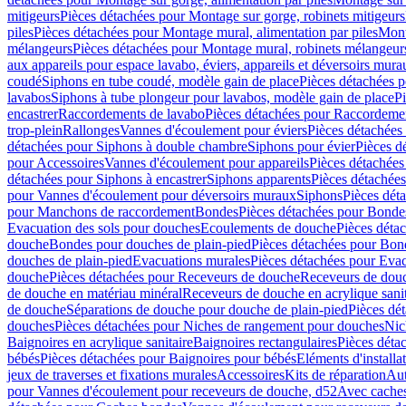
mitigeurs
Pièces détachées pour Montage sur gorge, robinets mitigeurs
piles
Pièces détachées pour Montage mural, alimentation par piles
Mont
mélangeurs
Pièces détachées pour Montage mural, robinets mélangeur
aux appareils pour espace lavabo, éviers, appareils et déversoirs mura
coudé
Siphons en tube coudé, modèle gain de place
Pièces détachées p
lavabos
Siphons à tube plongeur pour lavabos, modèle gain de place
P
encastrer
Raccordements de lavabo
Pièces détachées pour Raccordeme
trop-plein
Rallonges
Vannes d'écoulement pour éviers
Pièces détachées
détachées pour Siphons à double chambre
Siphons pour évier
Pièces d
pour Accessoires
Vannes d'écoulement pour appareils
Pièces détachées
détachées pour Siphons à encastrer
Siphons apparents
Pièces détachée
pour Vannes d'écoulement pour déversoirs muraux
Siphons
Pièces dét
pour Manchons de raccordement
Bondes
Pièces détachées pour Bonde
Evacuation des sols pour douches
Ecoulements de douche
Pièces déta
douche
Bondes pour douches de plain-pied
Pièces détachées pour Bon
douches de plain-pied
Evacuations murales
Pièces détachées pour Eva
douche
Pièces détachées pour Receveurs de douche
Receveurs de douch
de douche en matériau minéral
Receveurs de douche en acrylique sanit
de douche
Séparations de douche pour douche de plain-pied
Pièces dé
douches
Pièces détachées pour Niches de rangement pour douches
Nic
Baignoires en acrylique sanitaire
Baignoires rectangulaires
Pièces déta
bébés
Pièces détachées pour Baignoires pour bébés
Eléments d'installa
jeux de traverses et fixations murales
Accessoires
Kits de réparation
Aut
pour Vannes d'écoulement pour receveurs de douche, d52
Avec cache