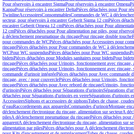
Pour réservoirs à encastrer Sigma
Pour réservoirs à encastrer Omega
Pi
Kappa
Pour réservoirs à encastrer Delta
Pièces détachées pour Pour rés
Twinline
Accessoires
Consommables
Commandes de WC à déclenchemen
secteur, pour réservoirs à encastrer Geberit Sigma 12 cm
Pièces détach
encastrer Geberit Omega 12 cm
Pièces détachées pour Pour alimentati
12 cm
Pièces détachées pour Pour alimentation par piles, pour réservo
à déclenchement pneumatique du rinçage
Pour rinçage double touche
P
pour commandes de WC
Pièces détachées pour Accessoires pour c
rinçage
Pièces détachées pour Pour commandes de WC à déclenchemen
WC
Pour WC suspendus
Pièces détachées pour Pour WC suspendus
P
bidets
Pièces détachées pour Modules sanitaires pour bidets
Pour bidets
rinçage
Pièces détachées pour Urinoirs, fonctionnement avec rinçage, 
rinçage
Pièces détachées pour Urinoirs, fonctionnement avec rinçage, 
commande d'urinoir intégrée
Pièces détachées pour Avec commande d'u
rinçage, avec / pour couvercle
Pièces détachées pour Urinoirs, fonctio
rinçage
Pièces détachées pour Avec rebord de rinçage
Urinoirs, foncti
d'urinoirs
Pièces détachées pour Séparations d'urinoirs
Séparations d'ur
détachées pour Séparations d'urinoirs en verre
Séparations d'urinoirs e
Accessoires
Siphons et accessoires de siphons
Tubes de chasse, coudes
d’eau
Raccordements aux appareils
Commandes d'urinoir
Montage enca
déclenchement électronique du rinçage, alimentation sur secteur
A décl
piles
A déclenchement pneumatique du rinçage
Pièces détachées pour
apparent
A déclenchement électronique du rinçage, alimentation sur se
alimentation par piles
Pièces détachées pour A déclenchement électroni
pour Kits d'encastrement et de remplacement
Tubes de chasse, coudes 