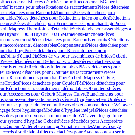
s
Raccordements
Pièces détachées pour Raccordements
Geberit
ords
Fixations pour tubes
Fixations de raccordements
Pièces détachées
ces détachées pour Raccords
Manchons
Pièces détachées pour
ontables
Pièces détachées pour Réductions indémontables
Réductions
metures
Pièces détachées pour Fermetures
Tés pour chauffage
Pièces
berit Mapress Therm
Joints d'étanchéité
Sets de vis pour assemblages à
one
Tuyaux 1.0034
Tuyaux 1.0215
Mamelons
Manchons
Pièces
ccords en croix
Pièces détachées pour Raccords en croix
Réductions
et raccordements, démontables
Compensateurs
Pièces détachées pour
ur chauffage
Pièces détachées pour Raccordements pour
nts
Joints d'étanchéité
Sets de vis pour assemblages de brides
Geberit
s
Pièces détachées pour Réductions
Coudes
Pièces détachées pour
ccords en croix
Réductions indémontables
Pièces détachées pour
teurs
Pièces détachées pour Obturateurs
Raccordements
Pièces
 pour Raccordements pour chauffage
Geberit Mapress Cuivre,
ons
Coudes
Pièces détachées pour Coudes
Tés
Pièces détachées pour
our Réductions et raccordements, démontables
Obturateurs
Pièces
pour Accessoires pour Geberit Mapress Cuivre
Etanchements pour
vis pour assemblages de brides
Système d'hygiène Geberit
Unités de
rtures et plaques de fermeture
Réservoirs et commandes de WC avec
inçage forcé hygiénique
Modules d’hygiène intégrés
Pièces détachées
essoires pour réservoirs et commandes de WC avec rinçage forcé
our système d'hygiène Geberit
Pièces détachées pour Accessoires
urs
Capteurs
Matériel de montage
Armatures brutes
Vannes à siège
accords à sertir Mepla
Pièces détachées pour Avec raccords à sertir