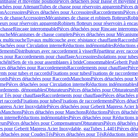
ant
Basse et moyenne position
Pièces détachées pour Basse et moyenne 
achées pour Attenant
Tubes de chasse pour réservoirs apparents
Pièces d
on
Accessoires
Pièces détachées pour Accessoires
Raccordements
Pièces 
s de chasse
Accessoires
Mécanismes de chasse et robinets flotteurs
Robin
eurs pour réservoirs apparents
Robinets flotteurs pour réservoirs à encas
 chasse
Rinçage interrompable
Pièces détachées pour Rinçage interromp
touche
Mécanismes de chasse complets
Pièces détachées pour Mécanisme
 multicouche
Tuyaux multicouche avec résistance chauffante
Raccords
étachées pour Circulation interne
Réductions indémontables
Réductions e
rdements
Distributeurs avec raccordement à visser
Répartiteur avec raccor
es pour Raccordements pour chauffage
Accessoires
Isolations pour tubes
nchéité
Sets de vis pour assemblages à bride
Consommables
Geberit Push
ces détachées pour Raccordements
Raccordements pour chauffage
Pièce
ts pour tubes et raccords
Fixations pour tubes
Fixations de raccordeme
ords
Pièces détachées pour Raccords
Manchons
Pièces détachées pour 
erne
Pièces détachées pour Circulation interne
Réductions indémontables
cordements, démontables
Obturateurs
Pièces détachées pour Obturateurs
R
ur Tés pour chauffage
Raccordements pour chauffage
Pièces détachées 
et raccords
Fixations pour tubes
Fixations de raccordements
Pièces détac
apress Acier Inoxydable
Pièces détachées pour Geberit Mapress Acier 
s
Manchons
Pièces détachées pour Manchons
Réductions
Pièces détaché
on interne
Réductions indémontables
Pièces détachées pour Réductions 
eurs
Pièces détachées pour Compensateurs
Obturateurs
Pièces détachées 
es pour Geberit Mapress Acier Inoxydable, gaz
Tubes 1.4401
Pièces dét
 détachées pour Coudes
Tés
Pièces détachées pour Tés
Réductions indém