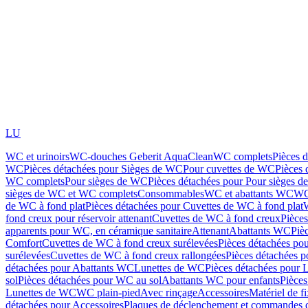
LU
WC et urinoirs
WC-douches Geberit AquaClean
WC complets
Pièces 
WC
Pièces détachées pour Sièges de WC
Pour cuvettes de WC
Pièces 
WC complets
Pour sièges de WC
Pièces détachées pour Pour sièges 
sièges de WC et WC complets
Consommables
WC et abattants WC
WC
de WC à fond plat
Pièces détachées pour Cuvettes de WC à fond plat
fond creux pour réservoir attenant
Cuvettes de WC à fond creux
Pièce
apparents pour WC, en céramique sanitaire
Attenant
Abattants WC
Piè
Comfort
Cuvettes de WC à fond creux surélevées
Pièces détachées po
surélevées
Cuvettes de WC à fond creux rallongées
Pièces détachées p
détachées pour Abattants WC
Lunettes de WC
Pièces détachées pour 
sol
Pièces détachées pour WC au sol
Abattants WC pour enfants
Pièces
Lunettes de WC
WC plain-pied
Avec rinçage
Accessoires
Matériel de f
détachées pour Accessoires
Plaques de déclenchement et commandes