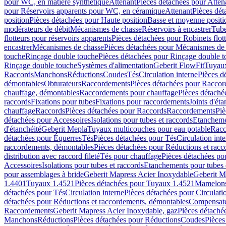
pour WC, en matière synthétique
Attenant
Pièces détachées pour Atten
pour Réservoirs apparents pour WC, en céramique
Attenant
Pièces dét
position
Pièces détachées pour Haute position
Basse et moyenne positi
modérateurs de débit
Mécanismes de chasse
Réservoirs à encastrer
Tube
flotteurs pour réservoirs apparents
Pièces détachées pour Robinets flott
encastrer
Mécanismes de chasse
Pièces détachées pour Mécanismes de
touche
Rinçage double touche
Pièces détachées pour Rinçage double 
Rinçage double touche
Systèmes d'alimentation
Geberit FlowFit
Tuyaux
Raccords
Manchons
Réductions
Coudes
Tés
Circulation interne
Pièces d
démontables
Obturateurs
Raccordements
Pièces détachées pour Racco
chauffage, démontables
Raccordements pour chauffage
Pièces détaché
raccords
Fixations pour tubes
Fixations pour raccordements
Joints d'éta
chauffage
Raccords
Pièces détachées pour Raccords
Raccordements
Piè
détachées pour Accessoires
Isolations pour tubes et raccords
Etanchemen
d'étanchéité
Geberit Mepla
Tuyaux multicouches pour eau potable
Racc
détachées pour Équerres
Tés
Pièces détachées pour Tés
Circulation int
raccordements, démontables
Pièces détachées pour Réductions et rac
distribution avec raccord fileté
Tés pour chauffage
Pièces détachées po
Accessoires
Isolations pour tubes et raccords
Etanchements pour tubes 
pour assemblages à bride
Geberit Mapress Acier Inoxydable
Geberit M
1.4401
Tuyaux 1.4521
Pièces détachées pour Tuyaux 1.4521
Mamelon
détachées pour Tés
Circulation interne
Pièces détachées pour Circulati
détachées pour Réductions et raccordements, démontables
Compensat
Raccordements
Geberit Mapress Acier Inoxydable, gaz
Pièces détaché
Manchons
Réductions
Pièces détachées pour Réductions
Coudes
Pièces