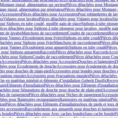
Montage mural, alimentation sur secteur
Pièces détachées pour Montage 
age mural, alimentation par générateur
Pièces détachées pour Montage m
s
Accessoires
Pièces détachées pour Accessoires
Pour robinetteries de la
ux
Vidages pour lavabos
Pièces détachées pour Vidages pour lavabos
Sip
our Siphons en tube coudé, modèle gain de place
Siphons à tube plonge
ièces détachées pour Siphons à tube plongeur pour lavabos, modèle gai
nts de lavabo
Manchons de raccordement
Coudes de raccordement
Reco
 pour Vannes d'écoulement pour éviers
Siphons en tube coudé
Pièces dé
étachées pour Siphons pour évier
Manchons de raccordement
Pièces dét
 pour Vannes d'écoulement pour appareils
Siphons en tube coudé
Pièces
s pour Siphons apparents
Raccords
Pièces détachées pour Raccords
Acces
achées pour Siphons
Coudes de raccordement
Pièces détachées pour Co
s
Accessoires
Pièces détachées pour Accessoires
Douches et baignoires
D
chées pour Ecoulements de douche
Accessoires pour écoulements de do
des pour douches de plain-pied
Accessoires pour bondes pour douches d
cuations murales
Accessoires pour évacuations murales
Pièces détachées
e en matériau minéral et éléments d’installation Geberit Duofix
Receve
aire
Eléments d'installation
Pièces détachées pour Eléments d'installatio
tachées pour Séparations de douche pour douche de plain-pied
Accessoi
hes de rangement
Pièces détachées pour Niches de rangement
Accessoir
chées pour Baignoires rectangulaires
Baignoires en matériau minéral
Pièc
tion
Pièces détachées pour Eléments d'installation
Jeux de pieds et jeux d
res accessoires
Raccordements aux appareils pour douches et baignoire
s bondes
Pièces détachées pour Avec caches bondes
Sans cache bonde
Pi