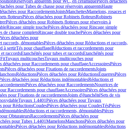
position
Réservoirs apparents pour WC, en céramique
Pièces détachées
étachées pour Tubes de chasse pour réservoirs apparents
Haute
détachées pour Raccordements
Joints
Manchettes
Mamelons, rosaces et
ets flotteurs
Pièces détachées pour Robinets flotteurs
Robinets
trer
Pièces détachées pour Robinets flotteurs pour réservoirs à
able
Rinçage simple touche
Pièces détachées pour Rinçage simple
s de chasse complets
Rinçage double touche
Pièces détachées pour
Pièces détachées pour
t raccords, démontables
Pièces détachées pour Réductions et raccords,
d à sertir
Tés pour chauffage
Réductions et raccordements pour
 et raccords
Etanchéités pour tubes et raccords
Etanchéités pour
Fit
Tuyaux multicouches
Tuyaux multicouches pour
s détachées pour Raccordements pour chauffage
Accessoires
Pièces
nts
Pièces détachées pour Fixations de raccordements
Joints
Manchons
Réductions
Pièces détachées pour Réductions
Équerres
Pièces
Pièces détachées pour Réductions indémontables
Réductions et
accordements
Pièces détachées pour Raccordements
Nourrices de
pour Raccordements pour chauffage
Accessoires
Pièces détachées pour
hées pour Fixations de raccordements
Joints d'étanchéité
Sets de vis
Inoxydable
Tuyaux 1.4401
Pièces détachées pour Tuyaux
es pour Réductions
Coudes
Pièces détachées pour Coudes
Tés
Pièces
indémontables
Réductions et raccordements, démontables
Pièces
pour Obturateurs
Raccordements
Pièces détachées pour
achées pour Tubes 1.4401
Mamelons
Manchons
Pièces détachées pour
ontables
Pièces détachées pour Réductions indémontables
Réductions