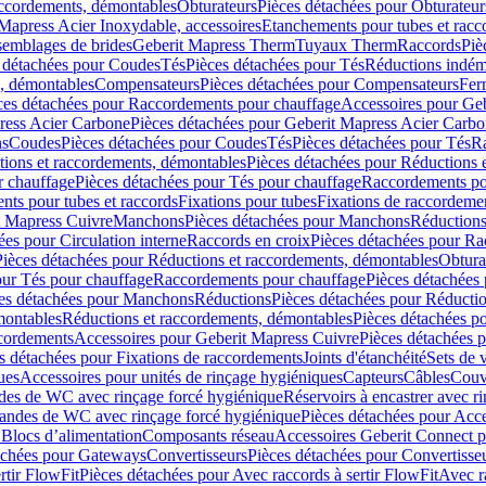
accordements, démontables
Obturateurs
Pièces détachées pour Obturateur
Mapress Acier Inoxydable, accessoires
Etanchements pour tubes et racc
ssemblages de brides
Geberit Mapress Therm
Tuyaux Therm
Raccords
Piè
 détachées pour Coudes
Tés
Pièces détachées pour Tés
Réductions indém
s, démontables
Compensateurs
Pièces détachées pour Compensateurs
Fer
ces détachées pour Raccordements pour chauffage
Accessoires pour Ge
ress Acier Carbone
Pièces détachées pour Geberit Mapress Acier Carb
ns
Coudes
Pièces détachées pour Coudes
Tés
Pièces détachées pour Tés
Ra
ions et raccordements, démontables
Pièces détachées pour Réductions 
r chauffage
Pièces détachées pour Tés pour chauffage
Raccordements po
ts pour tubes et raccords
Fixations pour tubes
Fixations de raccordeme
t Mapress Cuivre
Manchons
Pièces détachées pour Manchons
Réduction
ées pour Circulation interne
Raccords en croix
Pièces détachées pour Ra
Pièces détachées pour Réductions et raccordements, démontables
Obtura
our Tés pour chauffage
Raccordements pour chauffage
Pièces détachées
es détachées pour Manchons
Réductions
Pièces détachées pour Réducti
montables
Réductions et raccordements, démontables
Pièces détachées p
cordements
Accessoires pour Geberit Mapress Cuivre
Pièces détachées 
s détachées pour Fixations de raccordements
Joints d'étanchéité
Sets de 
ues
Accessoires pour unités de rinçage hygiéniques
Capteurs
Câbles
Couve
des de WC avec rinçage forcé hygiénique
Réservoirs à encastrer avec r
mandes de WC avec rinçage forcé hygiénique
Pièces détachées pour Acc
 Blocs d’alimentation
Composants réseau
Accessoires Geberit Connect p
achées pour Gateways
Convertisseurs
Pièces détachées pour Convertisse
rtir FlowFit
Pièces détachées pour Avec raccords à sertir FlowFit
Avec r