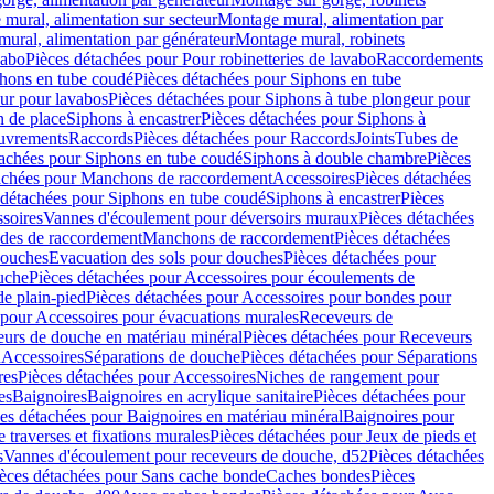
mural, alimentation sur secteur
Montage mural, alimentation par
ural, alimentation par générateur
Montage mural, robinets
vabo
Pièces détachées pour Pour robinetteries de lavabo
Raccordements
hons en tube coudé
Pièces détachées pour Siphons en tube
ur pour lavabos
Pièces détachées pour Siphons à tube plongeur pour
n de place
Siphons à encastrer
Pièces détachées pour Siphons à
uvrements
Raccords
Pièces détachées pour Raccords
Joints
Tubes de
tachées pour Siphons en tube coudé
Siphons à double chambre
Pièces
achées pour Manchons de raccordement
Accessoires
Pièces détachées
 détachées pour Siphons en tube coudé
Siphons à encastrer
Pièces
soires
Vannes d'écoulement pour déversoirs muraux
Pièces détachées
udes de raccordement
Manchons de raccordement
Pièces détachées
ouches
Evacuation des sols pour douches
Pièces détachées pour
uche
Pièces détachées pour Accessoires pour écoulements de
e plain-pied
Pièces détachées pour Accessoires pour bondes pour
 pour Accessoires pour évacuations murales
Receveurs de
urs de douche en matériau minéral
Pièces détachées pour Receveurs
n
Accessoires
Séparations de douche
Pièces détachées pour Séparations
res
Pièces détachées pour Accessoires
Niches de rangement pour
es
Baignoires
Baignoires en acrylique sanitaire
Pièces détachées pour
es détachées pour Baignoires en matériau minéral
Baignoires pour
e traverses et fixations murales
Pièces détachées pour Jeux de pieds et
s
Vannes d'écoulement pour receveurs de douche, d52
Pièces détachées
èces détachées pour Sans cache bonde
Caches bondes
Pièces