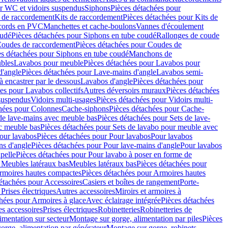
r WC et vidoirs suspendus
Siphons
Pièces détachées pour
 de raccordement
Kits de raccordement
Pièces détachées pour Kits de
ccords en PVC
Manchettes et cache-boulons
Vannes d'écoulement
oudé
Pièces détachées pour Siphons en tube coudé
Rallonges de coude
oudes de raccordement
Pièces détachées pour Coudes de
es détachées pour Siphons en tube coudé
Manchons de
bles
Lavabos pour meuble
Pièces détachées pour Lavabos pour
d'angle
Pièces détachées pour Lave-mains d'angle
Lavabos semi-
 encastrer par le dessous
Lavabos d'angle
Pièces détachées pour
es pour Lavabos collectifs
Autres déversoirs muraux
Pièces détachées
 suspendus
Vidoirs multi-usages
Pièces détachées pour Vidoirs multi-
hées pour Colonnes
Cache-siphons
Pièces détachées pour Cache-
de lave-mains avec meuble bas
Pièces détachées pour Sets de lave-
c meuble bas
Pièces détachées pour Sets de lavabo pour meuble avec
our lavabos
Pièces détachées pour Pour lavabos
Pour lavabos
ns d'angle
Pièces détachées pour Pour lave-mains d'angle
Pour lavabos
pelle
Pièces détachées pour Pour lavabo à poser en forme de
 Meubles latéraux bas
Meubles latéraux bas
Pièces détachées pour
rmoires hautes compactes
Pièces détachées pour Armoires hautes
étachées pour Accessoires
Casiers et boîtes de rangement
Porte-
Prises électriques
Autres accessoires
Miroirs et armoires à
hées pour Armoires à glace
Avec éclairage intégrée
Pièces détachées
es accessoires
Prises électriques
Robinetteries
Robinetteries de
imentation sur secteur
Montage sur gorge, alimentation par piles
Pièces
orge, alimentation par générateur
Montage sur gorge, robinets