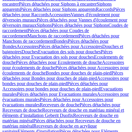
encastrer
Pièces détachées pour Siphons à encastrer
Siphons
apparents
Pièces détachées pour Siphons apparents
Raccords
Pièces
détachées pour Raccords
Accessoires
Vannes d'écoulement pour
déversoirs muraux
Pièces détachées pour Vannes d'écoulement pour
déversoirs muraux
Siphons
Pièces détachées pour Siphons
Coudes de
raccordement
Pièces détachées pour Coudes de
raccordement
Manchons de raccordement
Pièces détachées pour
Manchons de raccordement
Bondes
Pièces détachées pour
Bondes
Accessoires
Pièces détachées pour Accessoires
Douches et
baignoires
Douches
Evacuation des sols pour douches
Pièces
détachées pour Evacuation des sols pour douches
Ecoulements de
douche
Pièces détachées pour Ecoulements de douche
Accessoires
pour écoulements de douche
Pièces détachées pour Accessoires pour
écoulements de douche
Bondes pour douches de plain-pied
Pièces
détachées pour Bondes pour douches de plain-pied
Accessoires pour
bondes pour douches de plain-pied
Pièces détachées pour
Accessoires pour bondes pour douches de plain-pied
Evacuations
murales
Pièces détachées pour Evacuations murales
Accessoires pour
évacuations murales
Pièces détachées pour Accessoires pour
évacuations murales
Receveurs de douche
Pièces détachées pour
Receveurs de douche
Receveurs de douche en matériau minéral et
éléments d’installation Geberit Duofix
Receveurs de douche en
matériau minéral
Pièces détachées pour Receveurs de douche en
matériau minéral
Receveurs de douche en acrylique
sanitaire
Eléments d'installation
Pièces détachées pour Eléments