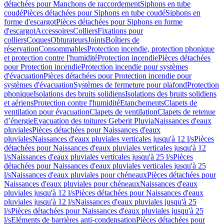
détachées pour Manchons de raccordement
Siphons en tube
coudé
Pièces détachées pour Siphons en tube coudé
Siphons en
forme d'escargot
Pièces détachées pour Siphons en forme
d'escargot
Accessoires
Colliers
Fixations pour
colliers
Coques
Obturateurs
Joints
Boîtiers de
réservation
Consommables
Protection incendie, protection phonique
et protection contre l'humidité
Protection incendie
Pièces détachées
pour Protection incendie
Protection incendie pour systèmes
d'évacuation
Pièces détachées pour Protection incendie pour
systèmes d'évacuation
Systèmes de fermeture pour plafond
Protection
phonique
Isolations des bruits solidiens
Isolations des bruits solidiens
et aériens
Protection contre l'humidité
Etanchements
Clapets de
ventilation pour évacuation
Clapets de ventilation
Clapets de retenue
d’énergie
Evacuation des toitures Geberit Pluvia
Naissances d'eaux
pluviales
Pièces détachées pour Naissances d'eaux
pluviales
Naissances d'eaux pluviales verticales jusqu'à 12 l/s
Pièces
détachées pour Naissances d'eaux pluviales verticales jusqu'à 12
l/s
Naissances d'eaux pluviales verticales jusqu'à 25 l/s
Pièces
détachées pour Naissances d'eaux pluviales verticales jusqu'à 25
l/s
Naissances d'eaux pluviales pour chéneaux
Pièces détachées pour
Naissances d'eaux pluviales pour chéneaux
Naissances d'eaux
pluviales jusqu'à 12 l/s
Pièces détachées pour Naissances d'eaux
pluviales jusqu'à 12 l/s
Naissances d'eaux pluviales jusqu'à 25
l/s
Pièces détachées pour Naissances d'eaux pluviales jusqu'à 25
l/s
Eléments de barrières anti-condensation
Pièces détachées pour