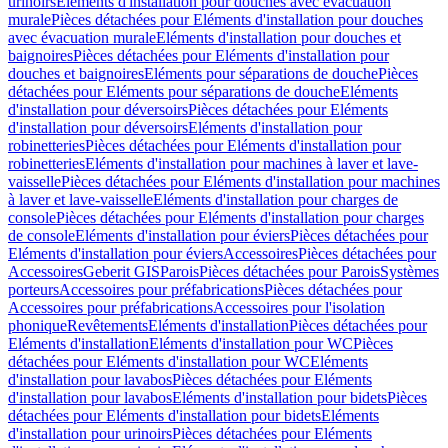
urinoirs
Eléments d'installation pour douches avec évacuation
murale
Pièces détachées pour Eléments d'installation pour douches
avec évacuation murale
Eléments d'installation pour douches et
baignoires
Pièces détachées pour Eléments d'installation pour
douches et baignoires
Eléments pour séparations de douche
Pièces
détachées pour Eléments pour séparations de douche
Eléments
d'installation pour déversoirs
Pièces détachées pour Eléments
d'installation pour déversoirs
Eléments d'installation pour
robinetteries
Pièces détachées pour Eléments d'installation pour
robinetteries
Eléments d'installation pour machines à laver et lave-
vaisselle
Pièces détachées pour Eléments d'installation pour machines
à laver et lave-vaisselle
Eléments d'installation pour charges de
console
Pièces détachées pour Eléments d'installation pour charges
de console
Eléments d'installation pour éviers
Pièces détachées pour
Eléments d'installation pour éviers
Accessoires
Pièces détachées pour
Accessoires
Geberit GIS
Parois
Pièces détachées pour Parois
Systèmes
porteurs
Accessoires pour préfabrications
Pièces détachées pour
Accessoires pour préfabrications
Accessoires pour l'isolation
phonique
Revêtements
Eléments d'installation
Pièces détachées pour
Eléments d'installation
Eléments d'installation pour WC
Pièces
détachées pour Eléments d'installation pour WC
Eléments
d'installation pour lavabos
Pièces détachées pour Eléments
d'installation pour lavabos
Eléments d'installation pour bidets
Pièces
détachées pour Eléments d'installation pour bidets
Eléments
d'installation pour urinoirs
Pièces détachées pour Eléments