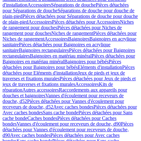
d'installation
Accessoires
Séparations de douche
Pièces détachées
pour Séparations de douche
Séparations de douche pour douche de
plain-pied
Pièces détachées pour Séparations de douche pour douche
de plain-pied
Accessoires
Pièces détachées pour Accessoires
Niches
de rangement pour douches
Pièces détachées pour Niches de
rangement pour douches
Niches de rangement
Pièces détachées pour
Niches de rangement
Accessoires
Baignoires
Baignoires en acrylique
sanitaire
Pièces détachées pour Baignoires en acrylique
sanitaire
Baignoires rectangulaires
Pièces détachées pour Baignoires
rectangulaires
Baignoires en matériau minéral
Pièces détachées pour
Baignoires en matériau minéral
Baignoires pour bébés
Pièces
détachées pour Baignoires pour bébés
Eléments d'installation
Pièces
détachées pour Eléments d'installation
Jeux de pieds et jeux de
traverses et fixations murales
Pièces détachées pour Jeux de pieds et
jeux de traverses et fixations murales
Accessoires
Kits de
réparation
Autres accessoires
Raccordements aux appareils pour
douches et baignoires
Vannes d'écoulement pour receveurs de
douche, d52
Pièces détachées pour Vannes d'écoulement pour
receveurs de douche, d52
Avec caches bondes
Pièces détachées pour
Avec caches bondes
Sans cache bonde
Pièces détachées pour Sans
cache bonde
Caches bondes
Pièces détachées pour Caches
bondes
Vannes d'écoulement pour receveurs de douche, d90
Pièces
détachées pour Vannes d'écoulement pour receveurs de douche,
d90
Avec caches bondes
Pièces détachées pour Avec caches
bondes
Sans cache bonde
Pièces détachées pour Sans cache