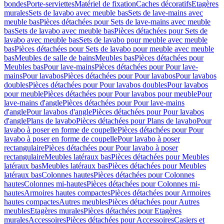
bondes
Porte-serviettes
Matériel de fixation
Caches décoratifs
Etagères
murales
Sets de lavabo avec meuble bas
Sets de lave-mains avec
meuble bas
Pièces détachées pour Sets de lave-mains avec meuble
bas
Sets de lavabo avec meuble bas
Pièces détachées pour Sets de
lavabo avec meuble bas
Sets de lavabo pour meuble avec meuble
bas
Pièces détachées pour Sets de lavabo pour meuble avec meuble
bas
Meubles de salle de bains
Meubles bas
Pièces détachées pour
Meubles bas
Pour lave-mains
Pièces détachées pour Pour lave-
mains
Pour lavabos
Pièces détachées pour Pour lavabos
Pour lavabos
doubles
Pièces détachées pour Pour lavabos doubles
Pour lavabos
pour meuble
Pièces détachées pour Pour lavabos pour meuble
Pour
lave-mains d'angle
Pièces détachées pour Pour lave-mains
d'angle
Pour lavabos d'angle
Pièces détachées pour Pour lavabos
d'angle
Plans de lavabo
Pièces détachées pour Plans de lavabo
Pour
lavabo à poser en forme de coupelle
Pièces détachées pour Pour
lavabo à poser en forme de coupelle
Pour lavabo à poser
rectangulaire
Pièces détachées pour Pour lavabo à poser
rectangulaire
Meubles latéraux bas
Pièces détachées pour Meubles
latéraux bas
Meubles latéraux bas
Pièces détachées pour Meubles
latéraux bas
Colonnes hautes
Pièces détachées pour Colonnes
hautes
Colonnes mi-hautes
Pièces détachées pour Colonnes mi-
hautes
Armoires hautes compactes
Pièces détachées pour Armoires
hautes compactes
Autres meubles
Pièces détachées pour Autres
meubles
Etagères murales
Pièces détachées pour Etagères
murales
Accessoires
Pièces détachées pour Accessoires
Casiers et