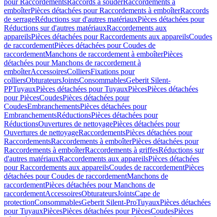
pour Raccordements
Raccords à souder
Raccordements à
emboîter
Pièces détachées pour Raccordements à emboîter
Raccords
de serrage
Réductions sur d'autres matériaux
Pièces détachées pour
Réductions sur d'autres matériaux
Raccordements aux
appareils
Pièces détachées pour Raccordements aux appareils
Coudes
de raccordement
Pièces détachées pour Coudes de
raccordement
Manchons de raccordement à emboîter
Pièces
détachées pour Manchons de raccordement à
emboîter
Accessoires
Colliers
Fixations pour
colliers
Obturateurs
Joints
Consommables
Geberit Silent-
PP
Tuyaux
Pièces détachées pour Tuyaux
Pièces
Pièces détachées
pour Pièces
Coudes
Pièces détachées pour
Coudes
Embranchements
Pièces détachées pour
Embranchements
Réductions
Pièces détachées pour
Réductions
Ouvertures de nettoyage
Pièces détachées pour
Ouvertures de nettoyage
Raccordements
Pièces détachées pour
Raccordements
Raccordements à emboîter
Pièces détachées pour
Raccordements à emboîter
Raccordements à griffes
Réductions sur
d'autres matériaux
Raccordements aux appareils
Pièces détachées
pour Raccordements aux appareils
Coudes de raccordement
Pièces
détachées pour Coudes de raccordement
Manchons de
raccordement
Pièces détachées pour Manchons de
raccordement
Accessoires
Obturateurs
Joints
Cape de
protection
Consommables
Geberit Silent-Pro
Tuyaux
Pièces détachées
pour Tuyaux
Pièces
Pièces détachées pour Pièces
Coudes
Pièces