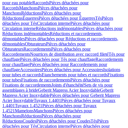
pour eau potable
Raccords
Pièces détachées pour
Raccords
Manchons
Pièces détachées pour
Manchons
Réductions
Pièces détachées pour
Réductions
Équerres
Pièces détachées pour Équerres
Tés
Pièces
détachées pour Tés
Circulation interne
Pièces détachées pour
Circulation interne
Réductions indémontables
Pièces détachées pour
Réductions indémontables
Réductions et raccordements,
démontables
Pièces détachées pour Réductions et raccordements,
démontables
Obturateurs
Pièces détachées pour
Obturateurs
Raccordements
Pièces détachées pour
Raccordements
Nourrices de distribution avec raccord fileté
Tés pour
chauffage
Pièces détachées pour Tés pour chauffage
Raccordements
pour chauffage
Pièces détachées pour Raccordements pour
chauffage
Accessoires
Pièces détachées pour Accessoires
Isolations
pour tubes et raccords
Etanchements pour tubes et raccords
Fixations
pour tubes
Fixations de raccordements
Pièces détachées pour
Fixations de raccordements
Joints d'étanchéité
Sets de vis pour
assemblages à bride
Geberit Mapress Acier Inoxydable
Geberit
Mapress Acier Inoxydable
Pièces détachées pour Geberit Mapress
Acier Inoxydable
Tuyaux 1.4401
Pièces détachées pour Tuyaux
1.4401
Tuyaux 1.4521
Pièces détachées pour Tuyaux
1.4521
Mamelons
Manchons
Pièces détachées pour
Manchons
Réductions
Pièces détachées pour
Réductions
Coudes
Pièces détachées pour Coudes
Tés
Pièces
détachées pour Tés
Circulation interne
Pièces détachées pour