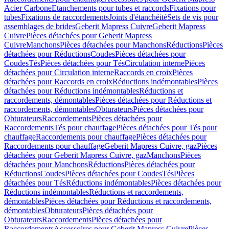
Acier Carbone
Etanchements pour tubes et raccords
Fixations pour
tubes
Fixations de raccordements
Joints d'étanchéité
Sets de vis pour
assemblages de brides
Geberit Mapress Cuivre
Geberit Mapress
Cuivre
Pièces détachées pour Geberit Mapress
Cuivre
Manchons
Pièces détachées pour Manchons
Réductions
Pièces
détachées pour Réductions
Coudes
Pièces détachées pour
Coudes
Tés
Pièces détachées pour Tés
Circulation interne
Pièces
détachées pour Circulation interne
Raccords en croix
Pièces
détachées pour Raccords en croix
Réductions indémontables
Pièces
détachées pour Réductions indémontables
Réductions et
raccordements, démontables
Pièces détachées pour Réductions et
raccordements, démontables
Obturateurs
Pièces détachées pour
Obturateurs
Raccordements
Pièces détachées pour
Raccordements
Tés pour chauffage
Pièces détachées pour Tés pour
chauffage
Raccordements pour chauffage
Pièces détachées pour
Raccordements pour chauffage
Geberit Mapress Cuivre, gaz
Pièces
détachées pour Geberit Mapress Cuivre, gaz
Manchons
Pièces
détachées pour Manchons
Réductions
Pièces détachées pour
Réductions
Coudes
Pièces détachées pour Coudes
Tés
Pièces
détachées pour Tés
Réductions indémontables
Pièces détachées pour
Réductions indémontables
Réductions et raccordements,
démontables
Pièces détachées pour Réductions et raccordements,
démontables
Obturateurs
Pièces détachées pour
Obturateurs
Raccordements
Pièces détachées pour
Raccordements
Accessoires pour Geberit Mapress Cuivre
Pièces