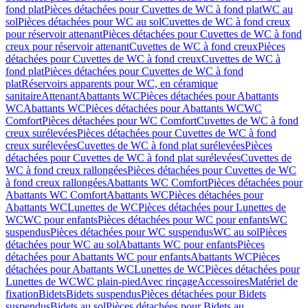
fond plat
Pièces détachées pour Cuvettes de WC à fond plat
WC au
sol
Pièces détachées pour WC au sol
Cuvettes de WC à fond creux
pour réservoir attenant
Pièces détachées pour Cuvettes de WC à fond
creux pour réservoir attenant
Cuvettes de WC à fond creux
Pièces
détachées pour Cuvettes de WC à fond creux
Cuvettes de WC à
fond plat
Pièces détachées pour Cuvettes de WC à fond
plat
Réservoirs apparents pour WC, en céramique
sanitaire
Attenant
Abattants WC
Pièces détachées pour Abattants
WC
Abattants WC
Pièces détachées pour Abattants WC
WC
Comfort
Pièces détachées pour WC Comfort
Cuvettes de WC à fond
creux surélevées
Pièces détachées pour Cuvettes de WC à fond
creux surélevées
Cuvettes de WC à fond plat surélevées
Pièces
détachées pour Cuvettes de WC à fond plat surélevées
Cuvettes de
WC à fond creux rallongées
Pièces détachées pour Cuvettes de WC
à fond creux rallongées
Abattants WC Comfort
Pièces détachées pour
Abattants WC Comfort
Abattants WC
Pièces détachées pour
Abattants WC
Lunettes de WC
Pièces détachées pour Lunettes de
WC
WC pour enfants
Pièces détachées pour WC pour enfants
WC
suspendus
Pièces détachées pour WC suspendus
WC au sol
Pièces
détachées pour WC au sol
Abattants WC pour enfants
Pièces
détachées pour Abattants WC pour enfants
Abattants WC
Pièces
détachées pour Abattants WC
Lunettes de WC
Pièces détachées pour
Lunettes de WC
WC plain-pied
Avec rinçage
Accessoires
Matériel de
fixation
Bidets
Bidets suspendus
Pièces détachées pour Bidets
suspendus
Bidets au sol
Pièces détachées pour Bidets au