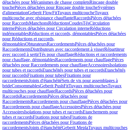
détachées pour Mécanismes de chasse complets
Rinçage double
touche
Pièces détachées pour Rinçage double touche
Systèmes
d'alimentation
Geberit FlowFit
Tuyaux multicouche
Tuyaux
multicouche avec résistance chauffante
Raccords
Pièces détachées
pour Raccords
Manchons
Réductions
Coudes
Tés
Circulation
interne
Pièces détachées pour Circulation interne
Réductions
indémontables
Réductions et raccords, démontables
Pièces détachées
pour Réductions et raccords,
démontables
Obturateurs
Raccordements
Pièces détachées pour
Raccordements
Distributeurs avec raccordement à visser
Répartiteur
avec raccord à sertir
Tés pour chauffage
Réductions et raccordements
pour chauffage, démontables
Raccordements pour chauffage
Pièces
détachées pour Raccordements pour chauffage
Accessoires
Isolations
pour tubes et raccords
Etanchéités pour tubes et raccords
Etanchéités
pour raccords
Fixations pour tubes
Fixations pour
raccordements
Joints d'étanchéité
Sets de vis pour assemblages à
bride
Consommables
Geberit PushFit
Tuyaux multicouches
Tuyaux
multicouches pour chauffage
Raccords
Pièces détachées pour
Raccords
Raccordements
Pièces détachées pour
Raccordements
Raccordements pour chauffage
Pièces détachées pour
Raccordements pour chauffage
Accessoires
Pièces détachées pour
Accessoires
Isolations pour tubes et raccords
Etanchements pour
tubes et raccords
Fixations pour tubes
Fixations de
raccordements
Pièces détachées pour Fixations de
raccordements
Joints d'étanchéité
Geberit Mepla
Tuyaux multicouches