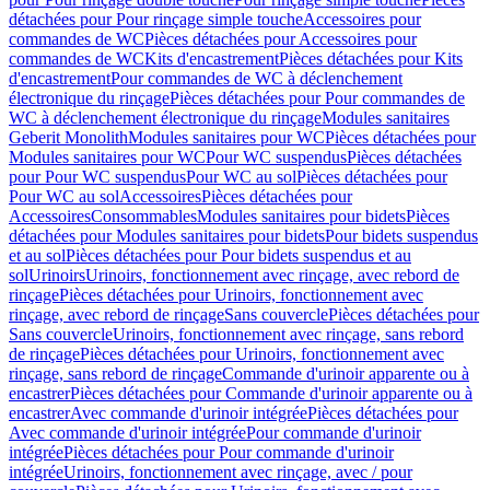
détachées pour Pour rinçage simple touche
Accessoires pour
commandes de WC
Pièces détachées pour Accessoires pour
commandes de WC
Kits d'encastrement
Pièces détachées pour Kits
d'encastrement
Pour commandes de WC à déclenchement
électronique du rinçage
Pièces détachées pour Pour commandes de
WC à déclenchement électronique du rinçage
Modules sanitaires
Geberit Monolith
Modules sanitaires pour WC
Pièces détachées pour
Modules sanitaires pour WC
Pour WC suspendus
Pièces détachées
pour Pour WC suspendus
Pour WC au sol
Pièces détachées pour
Pour WC au sol
Accessoires
Pièces détachées pour
Accessoires
Consommables
Modules sanitaires pour bidets
Pièces
détachées pour Modules sanitaires pour bidets
Pour bidets suspendus
et au sol
Pièces détachées pour Pour bidets suspendus et au
sol
Urinoirs
Urinoirs, fonctionnement avec rinçage, avec rebord de
rinçage
Pièces détachées pour Urinoirs, fonctionnement avec
rinçage, avec rebord de rinçage
Sans couvercle
Pièces détachées pour
Sans couvercle
Urinoirs, fonctionnement avec rinçage, sans rebord
de rinçage
Pièces détachées pour Urinoirs, fonctionnement avec
rinçage, sans rebord de rinçage
Commande d'urinoir apparente ou à
encastrer
Pièces détachées pour Commande d'urinoir apparente ou à
encastrer
Avec commande d'urinoir intégrée
Pièces détachées pour
Avec commande d'urinoir intégrée
Pour commande d'urinoir
intégrée
Pièces détachées pour Pour commande d'urinoir
intégrée
Urinoirs, fonctionnement avec rinçage, avec / pour