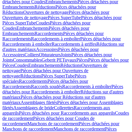
détachées pour Coudes
Embranchements
Pièces détachées pour
Embranchements
Réductions
Pièces détachées pour
Réductions
Ouvertures de nettoyage
Pièces détachées pour
Ouvertures de nettoyage
Pièces SuperTube
Pièces détachées pour
Pièces SuperTube
Coudes
Pièces détachées pour
Coudes
Embranchements
Pièces détachées pour
Embranchements
Raccordements
Pièces détachées pour
Raccordements
Raccordements à emboîter
Pièces détachées pour
Raccordements à emboîter
Raccordements à griffes
Réductions sur
d'autres matériaux
Accessoires
Pièces détachées pour
Accessoires
Colliers
Obturateurs
Joints
Pièces détachées pour
Joints
Consommables
Geberit PE
Tuyaux
Pièces
Pièces détachées pour
Pièces
Coudes
Embranchements
Réductions
Ouvertures de
nettoyage
Pièces détachées pour Ouvertures de
nettoyage
Réductions
Pièces SuperTube
Pièces
spéciales
Raccordements
Pièces détachées pour
Raccordements
Raccords soudés
Raccordements à emboîter
Pièces
détachées pour Raccordements à emboîter
Réductions sur d'autres
matériaux
Pièces détachées pour Réductions sur d'autres
matériaux
Assemblages filetés
Pièces détachées pour Assemblages
filetés
Assemblages de bride
Collerettes
Raccordements aux
appareils
Pièces détachées pour Raccordements aux appareils
Coudes
de raccordement
Pièces détachées pour Coudes de
raccordement
Manchons de raccordement
Pièces détachées pour
Manchons de raccordement
Manchons de raccordement
Pièces