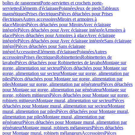
boîtes de rangement
Porte-serviettes et crochets porte-
serviettes
Eléments d'éclairage
Poignées
Jeux de pieds
Tableaux
magnétiques
Prises électriques
Pièces détachées pour Prises
électriques
Autres accessoires
Miroirs et armoires à
glace
Miroirs
Pièces détachées pour Miroirs
Avec éclairage
intégrée
Pièces détachées pour Avec éclairage intégrée
Armoires à
glace
Pièces détachées pour Armoires à glace
Avec éclairage
intégrée
Pièces détachées pour Avec éclairage intégrée
Sans éclairage
intégré
Pièces détachées pour Sans éclairage
intégré
Accessoires
Eléments d'éclairage
Poignées
Autres
accessoires
Prises électriques
Robinetteries
Robinetteries de
lavabo
Pièces détachées pour Robinetteries de lavabo
Montage sur
gorge, alimentation sur secteur
Pièces détachées pour Montage sur
gorge, alimentation sur secteur
Montage sur gorge, alimentation par
piles
Pièces détachées pour Montage sur gorge, alimentation par
piles
Montage sur gorge, alimentation par générateur
Pièces détachées
pour Montage sur gorge, alimentation par générateur
Montage sur
gorge, robinets mitigeurs
Pièces détachées pour Montage sur gorge,
robinets mitigeurs
Montage mural, alimentation sur secteur
Pièces
détachées pour Montage mural, alimentation sur secteur
Montage
mural, alimentation par piles
Pièces détachées pour Montage mural,
alimentation par piles
Montage mural, alimentation par
générateur
Pièces détachées pour Montage mural, alimentation par
générateur
Montage mural, robinets mélangeurs
Pièces détachées
pour Montage mural, robinets mélangeurs
Accessoires
Pièces