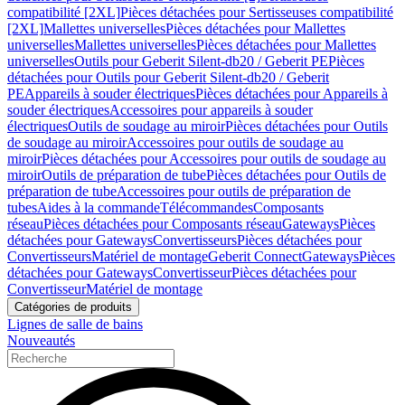
compatibilité [2XL]
Pièces détachées pour Sertisseuses compatibilité
[2XL]
Mallettes universelles
Pièces détachées pour Mallettes
universelles
Mallettes universelles
Pièces détachées pour Mallettes
universelles
Outils pour Geberit Silent-db20 / Geberit PE
Pièces
détachées pour Outils pour Geberit Silent-db20 / Geberit
PE
Appareils à souder électriques
Pièces détachées pour Appareils à
souder électriques
Accessoires pour appareils à souder
électriques
Outils de soudage au miroir
Pièces détachées pour Outils
de soudage au miroir
Accessoires pour outils de soudage au
miroir
Pièces détachées pour Accessoires pour outils de soudage au
miroir
Outils de préparation de tube
Pièces détachées pour Outils de
préparation de tube
Accessoires pour outils de préparation de
tubes
Aides à la commande
Télécommandes
Composants
réseau
Pièces détachées pour Composants réseau
Gateways
Pièces
détachées pour Gateways
Convertisseurs
Pièces détachées pour
Convertisseurs
Matériel de montage
Geberit Connect
Gateways
Pièces
détachées pour Gateways
Convertisseur
Pièces détachées pour
Convertisseur
Matériel de montage
Catégories de produits
Lignes de salle de bains
Nouveautés