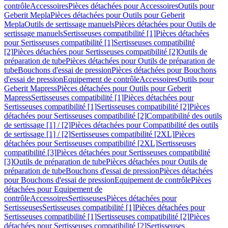
contrôle
Accessoires
Pièces détachées pour Accessoires
Outils pour
Geberit Mepla
Pièces détachées pour Outils pour Geberit
Mepla
Outils de sertissage manuels
Pièces détachées pour Outils de
sertissage manuels
Sertisseuses compatibilité [1]
Pièces détachées
pour Sertisseuses compatibilité [1]
Sertisseuses compatibilité
[2]
Pièces détachées pour Sertisseuses compatibilité [2]
Outils de
préparation de tube
Pièces détachées pour Outils de préparation de
tube
Bouchons d'essai de pression
Pièces détachées pour Bouchons
d'essai de pression
Equipement de contrôle
Accessoires
Outils pour
Geberit Mapress
Pièces détachées pour Outils pour Geberit
Mapress
Sertisseuses compatibilité [1]
Pièces détachées pour
Sertisseuses compatibilité [1]
Sertisseuses compatibilité [2]
Pièces
détachées pour Sertisseuses compatibilité [2]
Compatibilité des outils
de sertissage [1] / [2]
Pièces détachées pour Compatibilité des outils
de sertissage [1] / [2]
Sertisseuses compatibilité [2XL]
Pièces
détachées pour Sertisseuses compatibilité [2XL]
Sertisseuses
compatibilité [3]
Pièces détachées pour Sertisseuses compatibilité
[3]
Outils de préparation de tube
Pièces détachées pour Outils de
préparation de tube
Bouchons d'essai de pression
Pièces détachées
pour Bouchons d'essai de pression
Equipement de contrôle
Pièces
détachées pour Equipement de
contrôle
Accessoires
Sertisseuses
Pièces détachées pour
Sertisseuses
Sertisseuses compatibilité [1]
Pièces détachées pour
Sertisseuses compatibilité [1]
Sertisseuses compatibilité [2]
Pièces
détachées pour Sertisseuses compatibilité [2]
Sertisseuses