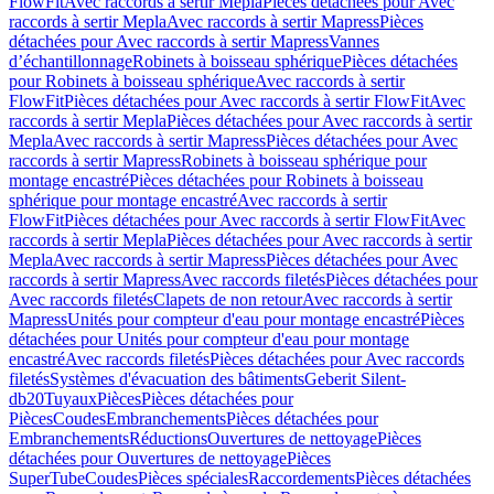
FlowFit
Avec raccords à sertir Mepla
Pièces détachées pour Avec
raccords à sertir Mepla
Avec raccords à sertir Mapress
Pièces
détachées pour Avec raccords à sertir Mapress
Vannes
d’échantillonnage
Robinets à boisseau sphérique
Pièces détachées
pour Robinets à boisseau sphérique
Avec raccords à sertir
FlowFit
Pièces détachées pour Avec raccords à sertir FlowFit
Avec
raccords à sertir Mepla
Pièces détachées pour Avec raccords à sertir
Mepla
Avec raccords à sertir Mapress
Pièces détachées pour Avec
raccords à sertir Mapress
Robinets à boisseau sphérique pour
montage encastré
Pièces détachées pour Robinets à boisseau
sphérique pour montage encastré
Avec raccords à sertir
FlowFit
Pièces détachées pour Avec raccords à sertir FlowFit
Avec
raccords à sertir Mepla
Pièces détachées pour Avec raccords à sertir
Mepla
Avec raccords à sertir Mapress
Pièces détachées pour Avec
raccords à sertir Mapress
Avec raccords filetés
Pièces détachées pour
Avec raccords filetés
Clapets de non retour
Avec raccords à sertir
Mapress
Unités pour compteur d'eau pour montage encastré
Pièces
détachées pour Unités pour compteur d'eau pour montage
encastré
Avec raccords filetés
Pièces détachées pour Avec raccords
filetés
Systèmes d'évacuation des bâtiments
Geberit Silent-
db20
Tuyaux
Pièces
Pièces détachées pour
Pièces
Coudes
Embranchements
Pièces détachées pour
Embranchements
Réductions
Ouvertures de nettoyage
Pièces
détachées pour Ouvertures de nettoyage
Pièces
SuperTube
Coudes
Pièces spéciales
Raccordements
Pièces détachées