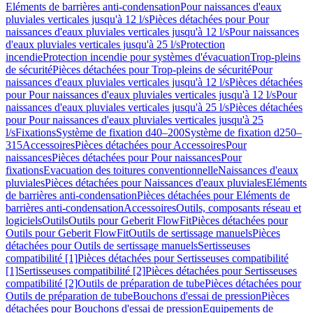
Eléments de barrières anti-condensation
Pour naissances d'eaux
pluviales verticales jusqu'à 12 l/s
Pièces détachées pour Pour
naissances d'eaux pluviales verticales jusqu'à 12 l/s
Pour naissances
d'eaux pluviales verticales jusqu'à 25 l/s
Protection
incendie
Protection incendie pour systèmes d'évacuation
Trop-pleins
de sécurité
Pièces détachées pour Trop-pleins de sécurité
Pour
naissances d'eaux pluviales verticales jusqu'à 12 l/s
Pièces détachées
pour Pour naissances d'eaux pluviales verticales jusqu'à 12 l/s
Pour
naissances d'eaux pluviales verticales jusqu'à 25 l/s
Pièces détachées
pour Pour naissances d'eaux pluviales verticales jusqu'à 25
l/s
Fixations
Système de fixation d40–200
Système de fixation d250–
315
Accessoires
Pièces détachées pour Accessoires
Pour
naissances
Pièces détachées pour Pour naissances
Pour
fixations
Evacuation des toitures conventionnelle
Naissances d'eaux
pluviales
Pièces détachées pour Naissances d'eaux pluviales
Eléments
de barrières anti-condensation
Pièces détachées pour Eléments de
barrières anti-condensation
Accessoires
Outils, composants réseau et
logiciels
Outils
Outils pour Geberit FlowFit
Pièces détachées pour
Outils pour Geberit FlowFit
Outils de sertissage manuels
Pièces
détachées pour Outils de sertissage manuels
Sertisseuses
compatibilité [1]
Pièces détachées pour Sertisseuses compatibilité
[1]
Sertisseuses compatibilité [2]
Pièces détachées pour Sertisseuses
compatibilité [2]
Outils de préparation de tube
Pièces détachées pour
Outils de préparation de tube
Bouchons d'essai de pression
Pièces
détachées pour Bouchons d'essai de pression
Equipements de