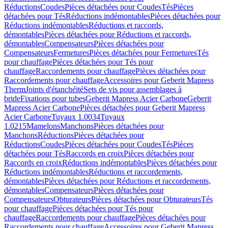
Réductions
Coudes
Pièces détachées pour Coudes
Tés
Pièces
détachées pour Tés
Réductions indémontables
Pièces détachées pour
Réductions indémontables
Réductions et raccords,
démontables
Pièces détachées pour Réductions et raccords,
démontables
Compensateurs
Pièces détachées pour
Compensateurs
Fermetures
Pièces détachées pour Fermetures
Tés
pour chauffage
Pièces détachées pour Tés pour
chauffage
Raccordements pour chauffage
Pièces détachées pour
Raccordements pour chauffage
Accessoires pour Geberit Mapress
Therm
Joints d'étanchéité
Sets de vis pour assemblages à
bride
Fixations pour tubes
Geberit Mapress Acier Carbone
Geberit
Mapress Acier Carbone
Pièces détachées pour Geberit Mapress
Acier Carbone
Tuyaux 1.0034
Tuyaux
1.0215
Mamelons
Manchons
Pièces détachées pour
Manchons
Réductions
Pièces détachées pour
Réductions
Coudes
Pièces détachées pour Coudes
Tés
Pièces
détachées pour Tés
Raccords en croix
Pièces détachées pour
Raccords en croix
Réductions indémontables
Pièces détachées pour
Réductions indémontables
Réductions et raccordements,
démontables
Pièces détachées pour Réductions et raccordements,
démontables
Compensateurs
Pièces détachées pour
Compensateurs
Obturateurs
Pièces détachées pour Obturateurs
Tés
pour chauffage
Pièces détachées pour Tés pour
chauffage
Raccordements pour chauffage
Pièces détachées pour
Raccordements pour chauffage
Accessoires pour Geberit Mapress