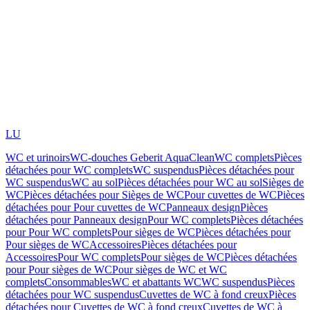
LU
WC et urinoirs
WC-douches Geberit AquaClean
WC complets
Pièces
détachées pour WC complets
WC suspendus
Pièces détachées pour
WC suspendus
WC au sol
Pièces détachées pour WC au sol
Sièges de
WC
Pièces détachées pour Sièges de WC
Pour cuvettes de WC
Pièces
détachées pour Pour cuvettes de WC
Panneaux design
Pièces
détachées pour Panneaux design
Pour WC complets
Pièces détachées
pour Pour WC complets
Pour sièges de WC
Pièces détachées pour
Pour sièges de WC
Accessoires
Pièces détachées pour
Accessoires
Pour WC complets
Pour sièges de WC
Pièces détachées
pour Pour sièges de WC
Pour sièges de WC et WC
complets
Consommables
WC et abattants WC
WC suspendus
Pièces
détachées pour WC suspendus
Cuvettes de WC à fond creux
Pièces
détachées pour Cuvettes de WC à fond creux
Cuvettes de WC à