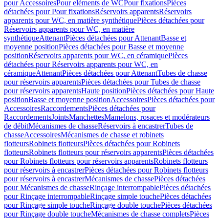
pour Accessoires
Pour eléments de WC
Pour fixations
Pièces
détachées pour Pour fixations
Réservoirs apparents
Réservoirs
apparents pour WC, en matière synthétique
Pièces détachées pour
Réservoirs apparents pour WC, en matière
synthétique
Attenant
Pièces détachées pour Attenant
Basse et
moyenne position
Pièces détachées pour Basse et moyenne
position
Réservoirs apparents pour WC, en céramique
Pièces
détachées pour Réservoirs apparents pour WC, en
céramique
Attenant
Pièces détachées pour Attenant
Tubes de chasse
pour réservoirs apparents
Pièces détachées pour Tubes de chasse
pour réservoirs apparents
Haute position
Pièces détachées pour Haute
position
Basse et moyenne position
Accessoires
Pièces détachées pour
Accessoires
Raccordements
Pièces détachées pour
Raccordements
Joints
Manchettes
Mamelons, rosaces et modérateurs
de débit
Mécanismes de chasse
Réservoirs à encastrer
Tubes de
chasse
Accessoires
Mécanismes de chasse et robinets
flotteurs
Robinets flotteurs
Pièces détachées pour Robinets
flotteurs
Robinets flotteurs pour réservoirs apparents
Pièces détachées
pour Robinets flotteurs pour réservoirs apparents
Robinets flotteurs
pour réservoirs à encastrer
Pièces détachées pour Robinets flotteurs
pour réservoirs à encastrer
Mécanismes de chasse
Pièces détachées
pour Mécanismes de chasse
Rinçage interrompable
Pièces détachées
pour Rinçage interrompable
Rinçage simple touche
Pièces détachées
pour Rinçage simple touche
Rinçage double touche
Pièces détachées
pour Rinçage double touche
Mécanismes de chasse complets
Pièces