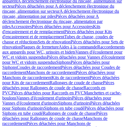
apparent
A déclenchement électronique du rinçage, alimentation sur
secteur
Pièces détachées pour A déclenchement électronique du
rinçage, alimentation sur secteur
A déclenchement électronique du
rinçage, alimentation par piles
Pièces détachées pour A
déclenchement électronique du rinçage, alimentation par
piles
Accessoires
Pièces détachées pour Accessoires
Kits
d'encastrement et de remplacement
Pièces détachées pour Kits
d'encastrement et de remplacement
Tubes de chasse, coudes de
chasse et réductions
Sets de rénovation
Pièces détachées pour Sets de
rénovation
Plaques de fermeture
Aides à la commande
Raccordements
aux appareils pour WC, urinoirs et bidets
Vannes d'écoulement pour
WC et vidoirs suspendus
Pièces détachées pour Vannes d'écoulement
pour WC et vidoirs suspendus
Siphons
Pièces détachées pour
Siphons
Coudes de raccordement
Pièces détachées pour Coudes de
raccordement
Manchons de raccordement
Pièces détachées pour
Manchons de raccordement
Kits de raccordement
Pièces détachées
pour Kits de raccordement
Rallonges de coude de chasse
Pièces
détachées pour Rallonges de coude de chasse
Raccords en
PVC
Pièces détachées pour Raccords en PVC
Manchettes et cache-
boulons
Vannes d'écoulement d'urinoirs
Pièces détachées pour
Vannes d'écoulement d'urinoirs
Siphons d'urinoirs
Pièces détachées
pour Siphons d'urinoirs
Siphons en tube coudé
Pièces détachées pour
Siphons en tube coudé
Rallonges de coude de chasse
Pièces
détachées pour Rallonges de coude de chasse
Manchons de
raccordement
Pièces détachées pour Manchons de