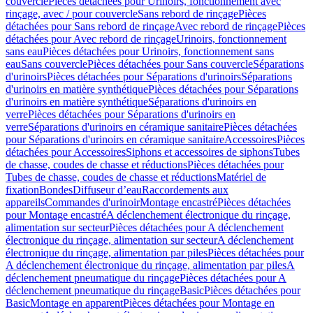
couvercle
Pièces détachées pour Urinoirs, fonctionnement avec
rinçage, avec / pour couvercle
Sans rebord de rinçage
Pièces
détachées pour Sans rebord de rinçage
Avec rebord de rinçage
Pièces
détachées pour Avec rebord de rinçage
Urinoirs, fonctionnement
sans eau
Pièces détachées pour Urinoirs, fonctionnement sans
eau
Sans couvercle
Pièces détachées pour Sans couvercle
Séparations
d'urinoirs
Pièces détachées pour Séparations d'urinoirs
Séparations
d'urinoirs en matière synthétique
Pièces détachées pour Séparations
d'urinoirs en matière synthétique
Séparations d'urinoirs en
verre
Pièces détachées pour Séparations d'urinoirs en
verre
Séparations d'urinoirs en céramique sanitaire
Pièces détachées
pour Séparations d'urinoirs en céramique sanitaire
Accessoires
Pièces
détachées pour Accessoires
Siphons et accessoires de siphons
Tubes
de chasse, coudes de chasse et réductions
Pièces détachées pour
Tubes de chasse, coudes de chasse et réductions
Matériel de
fixation
Bondes
Diffuseur d’eau
Raccordements aux
appareils
Commandes d'urinoir
Montage encastré
Pièces détachées
pour Montage encastré
A déclenchement électronique du rinçage,
alimentation sur secteur
Pièces détachées pour A déclenchement
électronique du rinçage, alimentation sur secteur
A déclenchement
électronique du rinçage, alimentation par piles
Pièces détachées pour
A déclenchement électronique du rinçage, alimentation par piles
A
déclenchement pneumatique du rinçage
Pièces détachées pour A
déclenchement pneumatique du rinçage
Basic
Pièces détachées pour
Basic
Montage en apparent
Pièces détachées pour Montage en