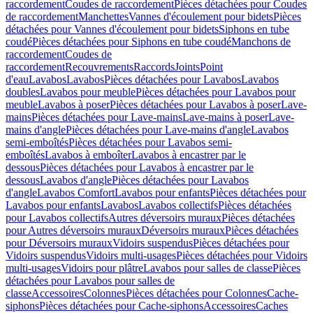
raccordement
Coudes de raccordement
Pièces détachées pour Coudes
de raccordement
Manchettes
Vannes d'écoulement pour bidets
Pièces
détachées pour Vannes d'écoulement pour bidets
Siphons en tube
coudé
Pièces détachées pour Siphons en tube coudé
Manchons de
raccordement
Coudes de
raccordement
Recouvrements
Raccords
Joints
Point
d'eau
Lavabos
Lavabos
Pièces détachées pour Lavabos
Lavabos
doubles
Lavabos pour meuble
Pièces détachées pour Lavabos pour
meuble
Lavabos à poser
Pièces détachées pour Lavabos à poser
Lave-
mains
Pièces détachées pour Lave-mains
Lave-mains à poser
Lave-
mains d'angle
Pièces détachées pour Lave-mains d'angle
Lavabos
semi-emboîtés
Pièces détachées pour Lavabos semi-
emboîtés
Lavabos à emboîter
Lavabos à encastrer par le
dessous
Pièces détachées pour Lavabos à encastrer par le
dessous
Lavabos d'angle
Pièces détachées pour Lavabos
d'angle
Lavabos Comfort
Lavabos pour enfants
Pièces détachées pour
Lavabos pour enfants
Lavabos
Lavabos collectifs
Pièces détachées
pour Lavabos collectifs
Autres déversoirs muraux
Pièces détachées
pour Autres déversoirs muraux
Déversoirs muraux
Pièces détachées
pour Déversoirs muraux
Vidoirs suspendus
Pièces détachées pour
Vidoirs suspendus
Vidoirs multi-usages
Pièces détachées pour Vidoirs
multi-usages
Vidoirs pour plâtre
Lavabos pour salles de classe
Pièces
détachées pour Lavabos pour salles de
classe
Accessoires
Colonnes
Pièces détachées pour Colonnes
Cache-
siphons
Pièces détachées pour Cache-siphons
Accessoires
Caches