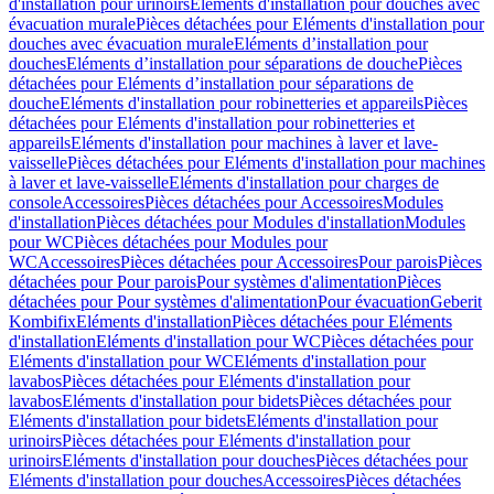
d'installation pour urinoirs
Eléments d'installation pour douches avec
évacuation murale
Pièces détachées pour Eléments d'installation pour
douches avec évacuation murale
Eléments d’installation pour
douches
Eléments d’installation pour séparations de douche
Pièces
détachées pour Eléments d’installation pour séparations de
douche
Eléments d'installation pour robinetteries et appareils
Pièces
détachées pour Eléments d'installation pour robinetteries et
appareils
Eléments d'installation pour machines à laver et lave-
vaisselle
Pièces détachées pour Eléments d'installation pour machines
à laver et lave-vaisselle
Eléments d'installation pour charges de
console
Accessoires
Pièces détachées pour Accessoires
Modules
d'installation
Pièces détachées pour Modules d'installation
Modules
pour WC
Pièces détachées pour Modules pour
WC
Accessoires
Pièces détachées pour Accessoires
Pour parois
Pièces
détachées pour Pour parois
Pour systèmes d'alimentation
Pièces
détachées pour Pour systèmes d'alimentation
Pour évacuation
Geberit
Kombifix
Eléments d'installation
Pièces détachées pour Eléments
d'installation
Eléments d'installation pour WC
Pièces détachées pour
Eléments d'installation pour WC
Eléments d'installation pour
lavabos
Pièces détachées pour Eléments d'installation pour
lavabos
Eléments d'installation pour bidets
Pièces détachées pour
Eléments d'installation pour bidets
Eléments d'installation pour
urinoirs
Pièces détachées pour Eléments d'installation pour
urinoirs
Eléments d'installation pour douches
Pièces détachées pour
Eléments d'installation pour douches
Accessoires
Pièces détachées