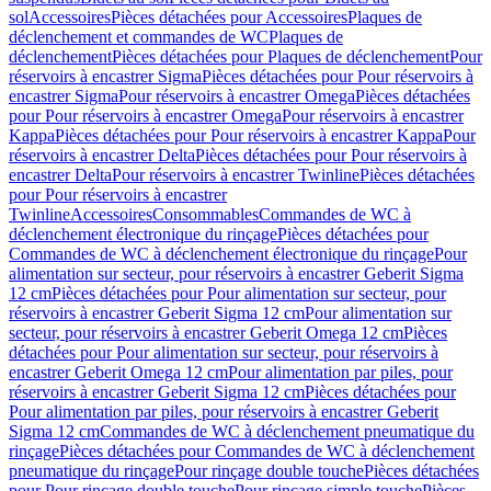
sol
Accessoires
Pièces détachées pour Accessoires
Plaques de
déclenchement et commandes de WC
Plaques de
déclenchement
Pièces détachées pour Plaques de déclenchement
Pour
réservoirs à encastrer Sigma
Pièces détachées pour Pour réservoirs à
encastrer Sigma
Pour réservoirs à encastrer Omega
Pièces détachées
pour Pour réservoirs à encastrer Omega
Pour réservoirs à encastrer
Kappa
Pièces détachées pour Pour réservoirs à encastrer Kappa
Pour
réservoirs à encastrer Delta
Pièces détachées pour Pour réservoirs à
encastrer Delta
Pour réservoirs à encastrer Twinline
Pièces détachées
pour Pour réservoirs à encastrer
Twinline
Accessoires
Consommables
Commandes de WC à
déclenchement électronique du rinçage
Pièces détachées pour
Commandes de WC à déclenchement électronique du rinçage
Pour
alimentation sur secteur, pour réservoirs à encastrer Geberit Sigma
12 cm
Pièces détachées pour Pour alimentation sur secteur, pour
réservoirs à encastrer Geberit Sigma 12 cm
Pour alimentation sur
secteur, pour réservoirs à encastrer Geberit Omega 12 cm
Pièces
détachées pour Pour alimentation sur secteur, pour réservoirs à
encastrer Geberit Omega 12 cm
Pour alimentation par piles, pour
réservoirs à encastrer Geberit Sigma 12 cm
Pièces détachées pour
Pour alimentation par piles, pour réservoirs à encastrer Geberit
Sigma 12 cm
Commandes de WC à déclenchement pneumatique du
rinçage
Pièces détachées pour Commandes de WC à déclenchement
pneumatique du rinçage
Pour rinçage double touche
Pièces détachées
pour Pour rinçage double touche
Pour rinçage simple touche
Pièces