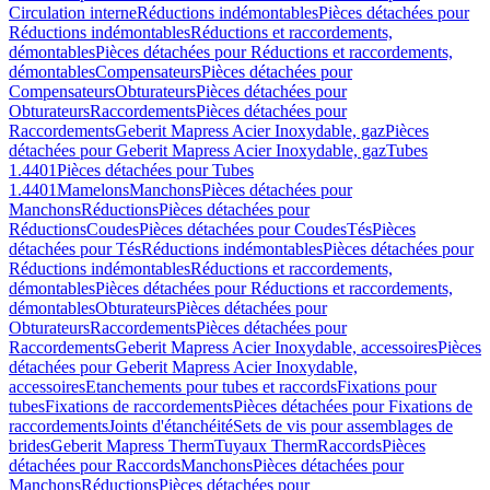
Circulation interne
Réductions indémontables
Pièces détachées pour
Réductions indémontables
Réductions et raccordements,
démontables
Pièces détachées pour Réductions et raccordements,
démontables
Compensateurs
Pièces détachées pour
Compensateurs
Obturateurs
Pièces détachées pour
Obturateurs
Raccordements
Pièces détachées pour
Raccordements
Geberit Mapress Acier Inoxydable, gaz
Pièces
détachées pour Geberit Mapress Acier Inoxydable, gaz
Tubes
1.4401
Pièces détachées pour Tubes
1.4401
Mamelons
Manchons
Pièces détachées pour
Manchons
Réductions
Pièces détachées pour
Réductions
Coudes
Pièces détachées pour Coudes
Tés
Pièces
détachées pour Tés
Réductions indémontables
Pièces détachées pour
Réductions indémontables
Réductions et raccordements,
démontables
Pièces détachées pour Réductions et raccordements,
démontables
Obturateurs
Pièces détachées pour
Obturateurs
Raccordements
Pièces détachées pour
Raccordements
Geberit Mapress Acier Inoxydable, accessoires
Pièces
détachées pour Geberit Mapress Acier Inoxydable,
accessoires
Etanchements pour tubes et raccords
Fixations pour
tubes
Fixations de raccordements
Pièces détachées pour Fixations de
raccordements
Joints d'étanchéité
Sets de vis pour assemblages de
brides
Geberit Mapress Therm
Tuyaux Therm
Raccords
Pièces
détachées pour Raccords
Manchons
Pièces détachées pour
Manchons
Réductions
Pièces détachées pour