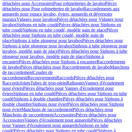
détachées pour Accessoires
Pour robinetteries de lavabo
Pièces
détachées pour Pour robinetteries de lavabo
Raccordements aux
appareils pour espace lavabo, éviers, appareils et déversoirs
muraux
Vidages pour lavabos
Pièces détachées pour Vidages pour
lavabos
Siphons en tube coudé
Pièces détachées pour Siphons en
tube coudé
Siphons en tube coudé, modèle gain de place
Pièces
détachées pour Siphons en tube coudé, modèle gain de
place
Siphons à tube plongeur pour lavabos
Pièces détachées pour
Siphons à tube plongeur pour lavabos
Siphons à tube plongeur pour
lavabos, modèle gain de place
Pièces détachées pour Siphons à tube
plongeur pour lavabos, modèle gain de place
Siphons à
encastrer
Pièces détachées pour Siphons à encastrer
Raccordements
de lavabo
Pièces détachées pour Raccordements de lavabo
Manchons
de raccordement
Coudes de
raccordement
Recouvrements
Raccords
Pièces détachées pour
Raccords
Joints
Tubes de trop-plein
Rallonges
Vannes d'écoulement
pour éviers
Pièces détachées pour Vannes d'écoulement pour
éviers
Siphons en tube coudé
Pièces détachées pour Siphons en tube
coudé
Siphons à double chambre
Pièces détachées pour Siphons à
double chambre
Siphons pour évier
Pièces détachées pour Siphons
pour évier
Manchons de raccordement
Pièces détachées pour
Manchons de raccordement
Accessoires
Pièces détachées pour
Accessoires
Vannes d'écoulement pour appareils
Pièces détachées
pour Vannes d'écoulement pour appareils
Siphons en tube
coudé
Pièces détachées pour Siphons en tube coudé
Siphons à