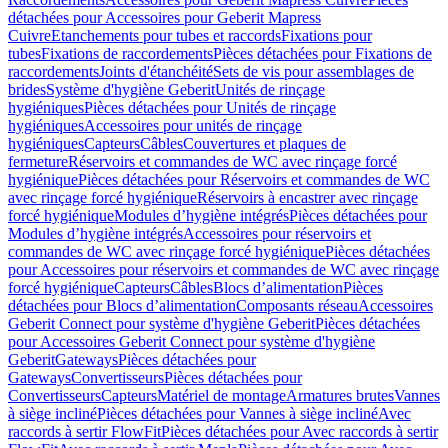
détachées pour Accessoires pour Geberit Mapress
Cuivre
Etanchements pour tubes et raccords
Fixations pour
tubes
Fixations de raccordements
Pièces détachées pour Fixations de
raccordements
Joints d'étanchéité
Sets de vis pour assemblages de
brides
Système d'hygiène Geberit
Unités de rinçage
hygiéniques
Pièces détachées pour Unités de rinçage
hygiéniques
Accessoires pour unités de rinçage
hygiéniques
Capteurs
Câbles
Couvertures et plaques de
fermeture
Réservoirs et commandes de WC avec rinçage forcé
hygiénique
Pièces détachées pour Réservoirs et commandes de WC
avec rinçage forcé hygiénique
Réservoirs à encastrer avec rinçage
forcé hygiénique
Modules d’hygiène intégrés
Pièces détachées pour
Modules d’hygiène intégrés
Accessoires pour réservoirs et
commandes de WC avec rinçage forcé hygiénique
Pièces détachées
pour Accessoires pour réservoirs et commandes de WC avec rinçage
forcé hygiénique
Capteurs
Câbles
Blocs d’alimentation
Pièces
détachées pour Blocs d’alimentation
Composants réseau
Accessoires
Geberit Connect pour système d'hygiène Geberit
Pièces détachées
pour Accessoires Geberit Connect pour système d'hygiène
Geberit
Gateways
Pièces détachées pour
Gateways
Convertisseurs
Pièces détachées pour
Convertisseurs
Capteurs
Matériel de montage
Armatures brutes
Vannes
à siège incliné
Pièces détachées pour Vannes à siège incliné
Avec
raccords à sertir FlowFit
Pièces détachées pour Avec raccords à sertir