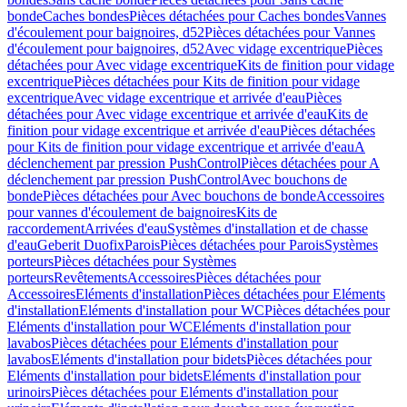
bonde
Caches bondes
Pièces détachées pour Caches bondes
Vannes
d'écoulement pour baignoires, d52
Pièces détachées pour Vannes
d'écoulement pour baignoires, d52
Avec vidage excentrique
Pièces
détachées pour Avec vidage excentrique
Kits de finition pour vidage
excentrique
Pièces détachées pour Kits de finition pour vidage
excentrique
Avec vidage excentrique et arrivée d'eau
Pièces
détachées pour Avec vidage excentrique et arrivée d'eau
Kits de
finition pour vidage excentrique et arrivée d'eau
Pièces détachées
pour Kits de finition pour vidage excentrique et arrivée d'eau
A
déclenchement par pression PushControl
Pièces détachées pour A
déclenchement par pression PushControl
Avec bouchons de
bonde
Pièces détachées pour Avec bouchons de bonde
Accessoires
pour vannes d'écoulement de baignoires
Kits de
raccordement
Arrivées d'eau
Systèmes d'installation et de chasse
d'eau
Geberit Duofix
Parois
Pièces détachées pour Parois
Systèmes
porteurs
Pièces détachées pour Systèmes
porteurs
Revêtements
Accessoires
Pièces détachées pour
Accessoires
Eléments d'installation
Pièces détachées pour Eléments
d'installation
Eléments d'installation pour WC
Pièces détachées pour
Eléments d'installation pour WC
Eléments d'installation pour
lavabos
Pièces détachées pour Eléments d'installation pour
lavabos
Eléments d'installation pour bidets
Pièces détachées pour
Eléments d'installation pour bidets
Eléments d'installation pour
urinoirs
Pièces détachées pour Eléments d'installation pour