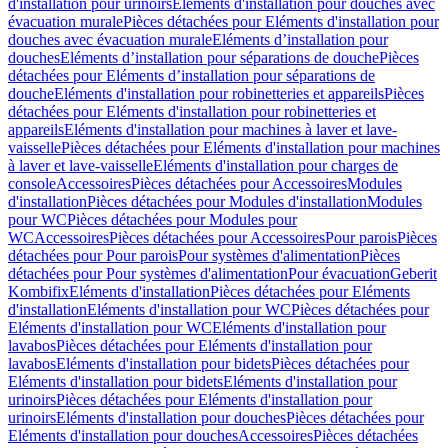
d'installation pour urinoirs
Eléments d'installation pour douches avec
évacuation murale
Pièces détachées pour Eléments d'installation pour
douches avec évacuation murale
Eléments d’installation pour
douches
Eléments d’installation pour séparations de douche
Pièces
détachées pour Eléments d’installation pour séparations de
douche
Eléments d'installation pour robinetteries et appareils
Pièces
détachées pour Eléments d'installation pour robinetteries et
appareils
Eléments d'installation pour machines à laver et lave-
vaisselle
Pièces détachées pour Eléments d'installation pour machines
à laver et lave-vaisselle
Eléments d'installation pour charges de
console
Accessoires
Pièces détachées pour Accessoires
Modules
d'installation
Pièces détachées pour Modules d'installation
Modules
pour WC
Pièces détachées pour Modules pour
WC
Accessoires
Pièces détachées pour Accessoires
Pour parois
Pièces
détachées pour Pour parois
Pour systèmes d'alimentation
Pièces
détachées pour Pour systèmes d'alimentation
Pour évacuation
Geberit
Kombifix
Eléments d'installation
Pièces détachées pour Eléments
d'installation
Eléments d'installation pour WC
Pièces détachées pour
Eléments d'installation pour WC
Eléments d'installation pour
lavabos
Pièces détachées pour Eléments d'installation pour
lavabos
Eléments d'installation pour bidets
Pièces détachées pour
Eléments d'installation pour bidets
Eléments d'installation pour
urinoirs
Pièces détachées pour Eléments d'installation pour
urinoirs
Eléments d'installation pour douches
Pièces détachées pour
Eléments d'installation pour douches
Accessoires
Pièces détachées