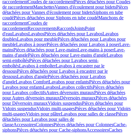
raccordement
Coudes de raccordement
Pièces détachées pour Coudes
de raccordement
Manchettes
Vannes d'écoulement pour bidets
Pièces
détachées pour Vannes d'écoulement pour bidets
Siphons en tube
coudé
Pièces détachées pour Siphons en tube coudé
Manchons de
raccordement
Coudes de
raccordement
Recouvrements
Raccords
Joints
Point
d'eau
Lavabos
Lavabos
Pièces détachées pour Lavabos
Lavabos
doubles
Lavabos pour meuble
Pièces détachées pour Lavabos pour
meuble
Lavabos à poser
Pièces détachées pour Lavabos à poser
Lave-
mains
Pièces détachées pour Lave-mains
Lave-mains à poser
Lave-
mains d'angle
Pièces détachées pour Lave-mains d'angle
Lavabos
semi-emboîtés
Pièces détachées pour Lavabos semi-
emboîtés
Lavabos à emboîter
Lavabos à encastrer par le
dessous
Pièces détachées pour Lavabos à encastrer par le
dessous
Lavabos d'angle
Pièces détachées pour Lavabos
d'angle
Lavabos Comfort
Lavabos pour enfants
Pièces détachées pour
Lavabos pour enfants
Lavabos
Lavabos collectifs
Pièces détachées
pour Lavabos collectifs
Autres déversoirs muraux
Pièces détachées
pour Autres déversoirs muraux
Déversoirs muraux
Pièces détachées
pour Déversoirs muraux
Vidoirs suspendus
Pièces détachées pour
Vidoirs suspendus
Vidoirs multi-usages
Pièces détachées pour Vidoirs
multi-usages
Vidoirs pour plâtre
Lavabos pour salles de classe
Pièces
détachées pour Lavabos pour salles de
classe
Accessoires
Colonnes
Pièces détachées pour Colonnes
Cache-
siphons
Pièces détachées pour Cache-siphons
Accessoires
Caches