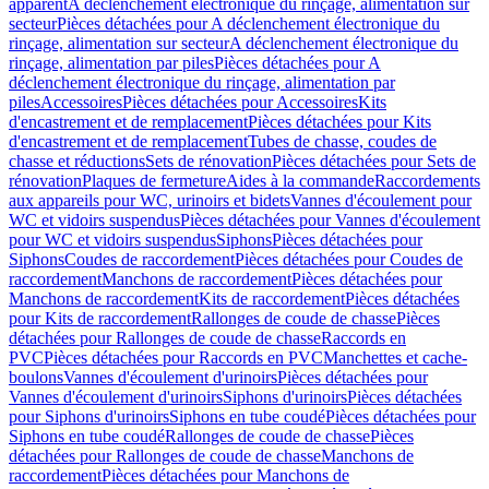
apparent
A déclenchement électronique du rinçage, alimentation sur
secteur
Pièces détachées pour A déclenchement électronique du
rinçage, alimentation sur secteur
A déclenchement électronique du
rinçage, alimentation par piles
Pièces détachées pour A
déclenchement électronique du rinçage, alimentation par
piles
Accessoires
Pièces détachées pour Accessoires
Kits
d'encastrement et de remplacement
Pièces détachées pour Kits
d'encastrement et de remplacement
Tubes de chasse, coudes de
chasse et réductions
Sets de rénovation
Pièces détachées pour Sets de
rénovation
Plaques de fermeture
Aides à la commande
Raccordements
aux appareils pour WC, urinoirs et bidets
Vannes d'écoulement pour
WC et vidoirs suspendus
Pièces détachées pour Vannes d'écoulement
pour WC et vidoirs suspendus
Siphons
Pièces détachées pour
Siphons
Coudes de raccordement
Pièces détachées pour Coudes de
raccordement
Manchons de raccordement
Pièces détachées pour
Manchons de raccordement
Kits de raccordement
Pièces détachées
pour Kits de raccordement
Rallonges de coude de chasse
Pièces
détachées pour Rallonges de coude de chasse
Raccords en
PVC
Pièces détachées pour Raccords en PVC
Manchettes et cache-
boulons
Vannes d'écoulement d'urinoirs
Pièces détachées pour
Vannes d'écoulement d'urinoirs
Siphons d'urinoirs
Pièces détachées
pour Siphons d'urinoirs
Siphons en tube coudé
Pièces détachées pour
Siphons en tube coudé
Rallonges de coude de chasse
Pièces
détachées pour Rallonges de coude de chasse
Manchons de
raccordement
Pièces détachées pour Manchons de