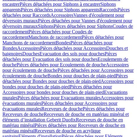
encastrer
Pièces détachées pour Siphons à encastrer
Siphons
apparents
Pièces détachées pour Siphons apparents
Raccords
Pièces
détachées pour Raccords
Accessoires
Vannes d'écoulement pour
déversoirs muraux
Pièces détachées pour Vannes d'écoulement pour
déversoirs muraux
Siphons
Pièces détachées pour Siphons
Coudes de
raccordement
Pièces détachées pour Coudes de
raccordement
Manchons de raccordement
Pièces détachées pour
Manchons de raccordement
Bondes
Pièces détachées pour
Bondes
Accessoires
Pièces détachées pour Accessoires
Douches et
baignoires
Douches
Evacuation des sols pour douches
Pièces
détachées pour Evacuation des sols pour douches
Ecoulements de
douche
Pièces détachées pour Ecoulements de douche
Accessoires
pour écoulements de douche
Pièces détachées pour Accessoires pour
écoulements de douche
Bondes pour douches de plain-pied
Pièces
détachées pour Bondes pour douches de plain-pied
Accessoires pour
bondes pour douches de plain-pied
Pièces détachées pour
Accessoires pour bondes pour douches de plain-pied
Evacuations
murales
Pièces détachées pour Evacuations murales
Accessoires pour
évacuations murales
Pièces détachées pour Accessoires pour
évacuations murales
Receveurs de douche
Pièces détachées pour
Receveurs de douche
Receveurs de douche en matériau minéral et
éléments d’installation Geberit Duofix
Receveurs de douche en
matériau minéral
Pièces détachées pour Receveurs de douche en
matériau minéral
Receveurs de douche en acrylique
sanitaire
Eléments d'installation
Pièces détachées pour Eléments