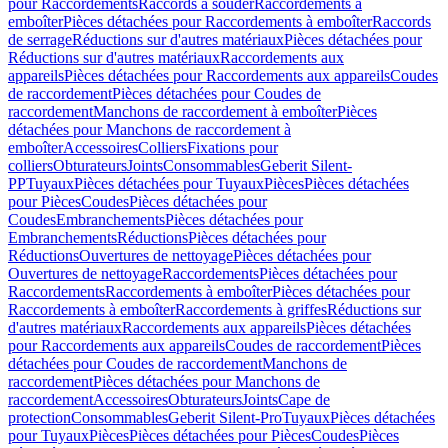
pour Raccordements
Raccords à souder
Raccordements à
emboîter
Pièces détachées pour Raccordements à emboîter
Raccords
de serrage
Réductions sur d'autres matériaux
Pièces détachées pour
Réductions sur d'autres matériaux
Raccordements aux
appareils
Pièces détachées pour Raccordements aux appareils
Coudes
de raccordement
Pièces détachées pour Coudes de
raccordement
Manchons de raccordement à emboîter
Pièces
détachées pour Manchons de raccordement à
emboîter
Accessoires
Colliers
Fixations pour
colliers
Obturateurs
Joints
Consommables
Geberit Silent-
PP
Tuyaux
Pièces détachées pour Tuyaux
Pièces
Pièces détachées
pour Pièces
Coudes
Pièces détachées pour
Coudes
Embranchements
Pièces détachées pour
Embranchements
Réductions
Pièces détachées pour
Réductions
Ouvertures de nettoyage
Pièces détachées pour
Ouvertures de nettoyage
Raccordements
Pièces détachées pour
Raccordements
Raccordements à emboîter
Pièces détachées pour
Raccordements à emboîter
Raccordements à griffes
Réductions sur
d'autres matériaux
Raccordements aux appareils
Pièces détachées
pour Raccordements aux appareils
Coudes de raccordement
Pièces
détachées pour Coudes de raccordement
Manchons de
raccordement
Pièces détachées pour Manchons de
raccordement
Accessoires
Obturateurs
Joints
Cape de
protection
Consommables
Geberit Silent-Pro
Tuyaux
Pièces détachées
pour Tuyaux
Pièces
Pièces détachées pour Pièces
Coudes
Pièces