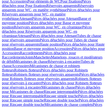
pour Accessoires
Pour eléments de WC
Pour fixations
Pièces
détachées pour Pour fixations
Réservoirs apparents
Réservoirs
apparents pour WC, en matière synthétique
Pièces détachées pour
Réservoirs apparents pour WC, en matière
synthétique
Attenant
Pièces détachées pour Attenant
Basse et
moyenne position
Pièces détachées pour Basse et moyenne
position
Réservoirs apparents pour WC, en céramique
Pièces
détachées pour Réservoirs apparents pour WC, en
céramique
Attenant
Pièces détachées pour Attenant
Tubes de chasse
pour réservoirs apparents
Pièces détachées pour Tubes de chasse
pour réservoirs apparents
Haute position
Pièces détachées pour Haute
position
Basse et moyenne position
Accessoires
Pièces détachées pour
Accessoires
Raccordements
Pièces détachées pour
Raccordements
Joints
Manchettes
Mamelons, rosaces et modérateurs
de débit
Mécanismes de chasse
Réservoirs à encastrer
Tubes de
chasse
Accessoires
Mécanismes de chasse et robinets
flotteurs
Robinets flotteurs
Pièces détachées pour Robinets
flotteurs
Robinets flotteurs pour réservoirs apparents
Pièces détachées
pour Robinets flotteurs pour réservoirs apparents
Robinets flotteurs
pour réservoirs à encastrer
Pièces détachées pour Robinets flotteurs
pour réservoirs à encastrer
Mécanismes de chasse
Pièces détachées
pour Mécanismes de chasse
Rinçage interrompable
Pièces détachées
pour Rinçage interrompable
Rinçage simple touche
Pièces détachées
pour Rinçage simple touche
Rinçage double touche
Pièces détachées
pour Rinçage double touche
Mécanismes de chasse complets
Pièces