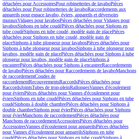
détachées pour Accessoires
Pour robinetteries de lavabo
Pièces
détachées pour Pour robinetteries de lavabo
Raccordements aux
appareils pour espace lavabo, éviers, appareils et déversoirs
muraux
Vidages pour lavabos
Pièces détachées pour Vidages pour
lavabos
Siphons en tube coudé
Pièces détachées pour Siphons en
tube coudé
Siphons en tube coudé, modèle gain de place
Pièces
détachées pour Siphons en tube coudé, modèle gain de
place
Siphons à tube plongeur pour lavabos
Pièces détachées pour
Siphons à tube plongeur pour lavabos
Siphons à tube plongeur pour
lavabos, modèle gain de place
Pièces détachées pour Siphons à tube
plongeur pour lavabos, modèle gain de place
Siphons à
encastrer
Pièces détachées pour Siphons à encastrer
Raccordements
de lavabo
Pièces détachées pour Raccordements de lavabo
Manchons
de raccordement
Coudes de
raccordement
Recouvrements
Raccords
Pièces détachées pour
Raccords
Joints
Tubes de trop-plein
Rallonges
Vannes d'écoulement
pour éviers
Pièces détachées pour Vannes d'écoulement pour
éviers
Siphons en tube coudé
Pièces détachées pour Siphons en tube
coudé
Siphons à double chambre
Pièces détachées pour Siphons à
double chambre
Siphons pour évier
Pièces détachées pour Siphons
pour évier
Manchons de raccordement
Pièces détachées pour
Manchons de raccordement
Accessoires
Pièces détachées pour
Accessoires
Vannes d'écoulement pour appareils
Pièces détachées
pour Vannes d'écoulement pour appareils
Siphons en tube
coudé
Pièces détachées pour Siphons en tube coudé
Siphons à