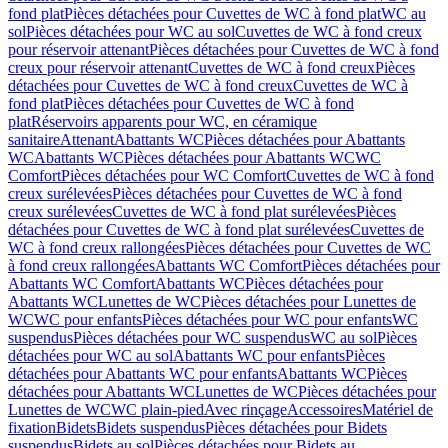
fond plat
Pièces détachées pour Cuvettes de WC à fond plat
WC au
sol
Pièces détachées pour WC au sol
Cuvettes de WC à fond creux
pour réservoir attenant
Pièces détachées pour Cuvettes de WC à fond
creux pour réservoir attenant
Cuvettes de WC à fond creux
Pièces
détachées pour Cuvettes de WC à fond creux
Cuvettes de WC à
fond plat
Pièces détachées pour Cuvettes de WC à fond
plat
Réservoirs apparents pour WC, en céramique
sanitaire
Attenant
Abattants WC
Pièces détachées pour Abattants
WC
Abattants WC
Pièces détachées pour Abattants WC
WC
Comfort
Pièces détachées pour WC Comfort
Cuvettes de WC à fond
creux surélevées
Pièces détachées pour Cuvettes de WC à fond
creux surélevées
Cuvettes de WC à fond plat surélevées
Pièces
détachées pour Cuvettes de WC à fond plat surélevées
Cuvettes de
WC à fond creux rallongées
Pièces détachées pour Cuvettes de WC
à fond creux rallongées
Abattants WC Comfort
Pièces détachées pour
Abattants WC Comfort
Abattants WC
Pièces détachées pour
Abattants WC
Lunettes de WC
Pièces détachées pour Lunettes de
WC
WC pour enfants
Pièces détachées pour WC pour enfants
WC
suspendus
Pièces détachées pour WC suspendus
WC au sol
Pièces
détachées pour WC au sol
Abattants WC pour enfants
Pièces
détachées pour Abattants WC pour enfants
Abattants WC
Pièces
détachées pour Abattants WC
Lunettes de WC
Pièces détachées pour
Lunettes de WC
WC plain-pied
Avec rinçage
Accessoires
Matériel de
fixation
Bidets
Bidets suspendus
Pièces détachées pour Bidets
suspendus
Bidets au sol
Pièces détachées pour Bidets au