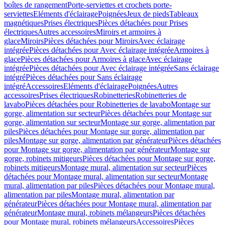
boîtes de rangement
Porte-serviettes et crochets porte-
serviettes
Eléments d'éclairage
Poignées
Jeux de pieds
Tableaux
magnétiques
Prises électriques
Pièces détachées pour Prises
électriques
Autres accessoires
Miroirs et armoires à
glace
Miroirs
Pièces détachées pour Miroirs
Avec éclairage
intégrée
Pièces détachées pour Avec éclairage intégrée
Armoires à
glace
Pièces détachées pour Armoires à glace
Avec éclairage
intégrée
Pièces détachées pour Avec éclairage intégrée
Sans éclairage
intégré
Pièces détachées pour Sans éclairage
intégré
Accessoires
Eléments d'éclairage
Poignées
Autres
accessoires
Prises électriques
Robinetteries
Robinetteries de
lavabo
Pièces détachées pour Robinetteries de lavabo
Montage sur
gorge, alimentation sur secteur
Pièces détachées pour Montage sur
gorge, alimentation sur secteur
Montage sur gorge, alimentation par
piles
Pièces détachées pour Montage sur gorge, alimentation par
piles
Montage sur gorge, alimentation par générateur
Pièces détachées
pour Montage sur gorge, alimentation par générateur
Montage sur
gorge, robinets mitigeurs
Pièces détachées pour Montage sur gorge,
robinets mitigeurs
Montage mural, alimentation sur secteur
Pièces
détachées pour Montage mural, alimentation sur secteur
Montage
mural, alimentation par piles
Pièces détachées pour Montage mural,
alimentation par piles
Montage mural, alimentation par
générateur
Pièces détachées pour Montage mural, alimentation par
générateur
Montage mural, robinets mélangeurs
Pièces détachées
pour Montage mural, robinets mélangeurs
Accessoires
Pièces