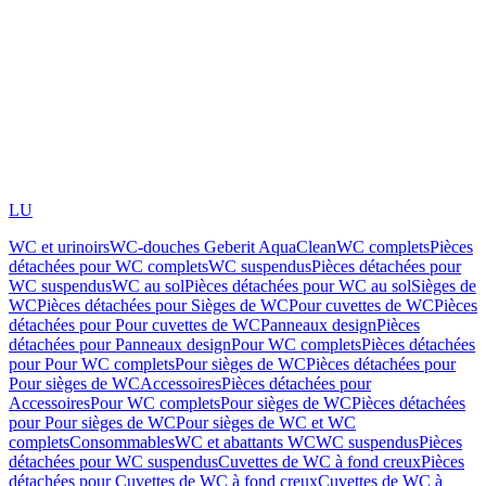
LU
WC et urinoirs
WC-douches Geberit AquaClean
WC complets
Pièces
détachées pour WC complets
WC suspendus
Pièces détachées pour
WC suspendus
WC au sol
Pièces détachées pour WC au sol
Sièges de
WC
Pièces détachées pour Sièges de WC
Pour cuvettes de WC
Pièces
détachées pour Pour cuvettes de WC
Panneaux design
Pièces
détachées pour Panneaux design
Pour WC complets
Pièces détachées
pour Pour WC complets
Pour sièges de WC
Pièces détachées pour
Pour sièges de WC
Accessoires
Pièces détachées pour
Accessoires
Pour WC complets
Pour sièges de WC
Pièces détachées
pour Pour sièges de WC
Pour sièges de WC et WC
complets
Consommables
WC et abattants WC
WC suspendus
Pièces
détachées pour WC suspendus
Cuvettes de WC à fond creux
Pièces
détachées pour Cuvettes de WC à fond creux
Cuvettes de WC à