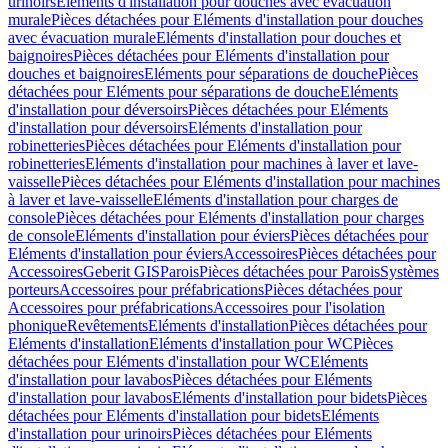
urinoirs
Eléments d'installation pour douches avec évacuation
murale
Pièces détachées pour Eléments d'installation pour douches
avec évacuation murale
Eléments d'installation pour douches et
baignoires
Pièces détachées pour Eléments d'installation pour
douches et baignoires
Eléments pour séparations de douche
Pièces
détachées pour Eléments pour séparations de douche
Eléments
d'installation pour déversoirs
Pièces détachées pour Eléments
d'installation pour déversoirs
Eléments d'installation pour
robinetteries
Pièces détachées pour Eléments d'installation pour
robinetteries
Eléments d'installation pour machines à laver et lave-
vaisselle
Pièces détachées pour Eléments d'installation pour machines
à laver et lave-vaisselle
Eléments d'installation pour charges de
console
Pièces détachées pour Eléments d'installation pour charges
de console
Eléments d'installation pour éviers
Pièces détachées pour
Eléments d'installation pour éviers
Accessoires
Pièces détachées pour
Accessoires
Geberit GIS
Parois
Pièces détachées pour Parois
Systèmes
porteurs
Accessoires pour préfabrications
Pièces détachées pour
Accessoires pour préfabrications
Accessoires pour l'isolation
phonique
Revêtements
Eléments d'installation
Pièces détachées pour
Eléments d'installation
Eléments d'installation pour WC
Pièces
détachées pour Eléments d'installation pour WC
Eléments
d'installation pour lavabos
Pièces détachées pour Eléments
d'installation pour lavabos
Eléments d'installation pour bidets
Pièces
détachées pour Eléments d'installation pour bidets
Eléments
d'installation pour urinoirs
Pièces détachées pour Eléments