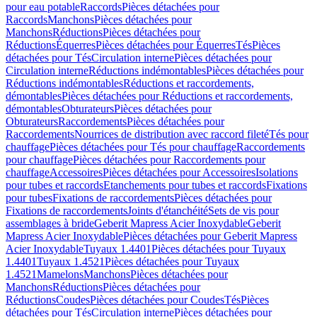
pour eau potable
Raccords
Pièces détachées pour
Raccords
Manchons
Pièces détachées pour
Manchons
Réductions
Pièces détachées pour
Réductions
Équerres
Pièces détachées pour Équerres
Tés
Pièces
détachées pour Tés
Circulation interne
Pièces détachées pour
Circulation interne
Réductions indémontables
Pièces détachées pour
Réductions indémontables
Réductions et raccordements,
démontables
Pièces détachées pour Réductions et raccordements,
démontables
Obturateurs
Pièces détachées pour
Obturateurs
Raccordements
Pièces détachées pour
Raccordements
Nourrices de distribution avec raccord fileté
Tés pour
chauffage
Pièces détachées pour Tés pour chauffage
Raccordements
pour chauffage
Pièces détachées pour Raccordements pour
chauffage
Accessoires
Pièces détachées pour Accessoires
Isolations
pour tubes et raccords
Etanchements pour tubes et raccords
Fixations
pour tubes
Fixations de raccordements
Pièces détachées pour
Fixations de raccordements
Joints d'étanchéité
Sets de vis pour
assemblages à bride
Geberit Mapress Acier Inoxydable
Geberit
Mapress Acier Inoxydable
Pièces détachées pour Geberit Mapress
Acier Inoxydable
Tuyaux 1.4401
Pièces détachées pour Tuyaux
1.4401
Tuyaux 1.4521
Pièces détachées pour Tuyaux
1.4521
Mamelons
Manchons
Pièces détachées pour
Manchons
Réductions
Pièces détachées pour
Réductions
Coudes
Pièces détachées pour Coudes
Tés
Pièces
détachées pour Tés
Circulation interne
Pièces détachées pour