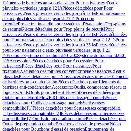
Eléments de barrières anti-condensation
Pour naissances d'eaux
pluviales verticales jusqu'à 12 l/s
Pièces détachées pour Pour
naissances d'eaux pluviales verticales jusqu'à 12 l/s
Pour naissances
d'eaux pluviales verticales jusqu'à 25 l/s
Protection
incendie
Protection incendie pour systèmes d'évacuation
Trop-pleins
de sécurité
Pièces détachées pour Trop-pleins de sécurité
Pour
naissances d'eaux pluviales verticales jusqu'à 12 l/s
Pièces détachées
pour Pour naissances d'eaux pluviales verticales jusqu'à 12 l/s
Pour
naissances d'eaux pluviales verticales jusqu'à 25 l/s
Pièces détachées
pour Pour naissances d'eaux pluviales verticales jusqu'à 25
l/s
Fixations
Système de fixation d40–200
Système de fixation d250–
315
Accessoires
Pièces détachées pour Accessoires
Pour
naissances
Pièces détachées pour Pour naissances
Pour
fixations
Evacuation des toitures conventionnelle
Naissances d'eaux
pluviales
Pièces détachées pour Naissances d'eaux pluviales
Eléments
de barrières anti-condensation
Pièces détachées pour Eléments de
barrières anti-condensation
Accessoires
Outils, composants réseau et
logiciels
Outils
Outils pour Geberit FlowFit
Pièces détachées pour
Outils pour Geberit FlowFit
Outils de sertissage manuels
Pièces
détachées pour Outils de sertissage manuels
Sertisseuses
compatibilité [1]
Pièces détachées pour Sertisseuses compatibilité
[1]
Sertisseuses compatibilité [2]
Pièces détachées pour Sertisseuses
compatibilité [2]
Outils de préparation de tube
Pièces détachées pour
Outils de préparation de tube
Bouchons d'essai de pression
Pièces
détachées pour Bouchons d'essai de pression
Equipements de