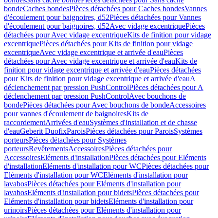
bonde
Caches bondes
Pièces détachées pour Caches bondes
Vannes
d'écoulement pour baignoires, d52
Pièces détachées pour Vannes
d'écoulement pour baignoires, d52
Avec vidage excentrique
Pièces
détachées pour Avec vidage excentrique
Kits de finition pour vidage
excentrique
Pièces détachées pour Kits de finition pour vidage
excentrique
Avec vidage excentrique et arrivée d'eau
Pièces
détachées pour Avec vidage excentrique et arrivée d'eau
Kits de
finition pour vidage excentrique et arrivée d'eau
Pièces détachées
pour Kits de finition pour vidage excentrique et arrivée d'eau
A
déclenchement par pression PushControl
Pièces détachées pour A
déclenchement par pression PushControl
Avec bouchons de
bonde
Pièces détachées pour Avec bouchons de bonde
Accessoires
pour vannes d'écoulement de baignoires
Kits de
raccordement
Arrivées d'eau
Systèmes d'installation et de chasse
d'eau
Geberit Duofix
Parois
Pièces détachées pour Parois
Systèmes
porteurs
Pièces détachées pour Systèmes
porteurs
Revêtements
Accessoires
Pièces détachées pour
Accessoires
Eléments d'installation
Pièces détachées pour Eléments
d'installation
Eléments d'installation pour WC
Pièces détachées pour
Eléments d'installation pour WC
Eléments d'installation pour
lavabos
Pièces détachées pour Eléments d'installation pour
lavabos
Eléments d'installation pour bidets
Pièces détachées pour
Eléments d'installation pour bidets
Eléments d'installation pour
urinoirs
Pièces détachées pour Eléments d'installation pour