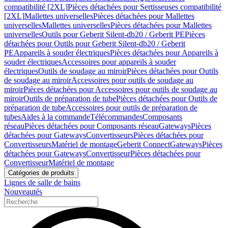
compatibilité [2XL]
Pièces détachées pour Sertisseuses compatibilité
[2XL]
Mallettes universelles
Pièces détachées pour Mallettes
universelles
Mallettes universelles
Pièces détachées pour Mallettes
universelles
Outils pour Geberit Silent-db20 / Geberit PE
Pièces
détachées pour Outils pour Geberit Silent-db20 / Geberit
PE
Appareils à souder électriques
Pièces détachées pour Appareils à
souder électriques
Accessoires pour appareils à souder
électriques
Outils de soudage au miroir
Pièces détachées pour Outils
de soudage au miroir
Accessoires pour outils de soudage au
miroir
Pièces détachées pour Accessoires pour outils de soudage au
miroir
Outils de préparation de tube
Pièces détachées pour Outils de
préparation de tube
Accessoires pour outils de préparation de
tubes
Aides à la commande
Télécommandes
Composants
réseau
Pièces détachées pour Composants réseau
Gateways
Pièces
détachées pour Gateways
Convertisseurs
Pièces détachées pour
Convertisseurs
Matériel de montage
Geberit Connect
Gateways
Pièces
détachées pour Gateways
Convertisseur
Pièces détachées pour
Convertisseur
Matériel de montage
Catégories de produits
Lignes de salle de bains
Nouveautés