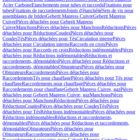
Acier Carbone
Etanchements pour tubes et raccords
Fixations pour
tubes
Fixations de raccordements
Joints d'étanchéité
Sets de vis pour
assemblages de brides
Geberit Mapress Cuivre
Geberit Mapress
Cuivre
Pièces détachées pour Geberit Mapress
Cuivre
Manchons
Pièces détachées pour Manchons
Réductions
Pièces
détachées pour Réductions
Coudes
Pièces détachées pour
Coudes
Tés
Pièces détachées pour Tés
Circulation interne
Pièces
détachées pour Circulation interne
Raccords en croix
Pièces
détachées pour Raccords en croix
Réductions indémontables
Pièces
détachées pour Réductions indémontables
Réductions et
raccordements, démontables
Pièces détachées pour Réductions et
raccordements, démontables
Obturateurs
Pièces détachées pour
Obturateurs
Raccordements
Pièces détachées pour
Raccordements
Tés pour chauffage
Pièces détachées pour Tés pour
chauffage
Raccordements pour chauffage
Pièces détachées pour
Raccordements pour chauffage
Geberit Mapress Cuivre, gaz
Pièces
détachées pour Geberit Mapress Cuivre, gaz
Manchons
Pièces
détachées pour Manchons
Réductions
Pièces détachées pour
Réductions
Coudes
Pièces détachées pour Coudes
Tés
Pièces
détachées pour Tés
Réductions indémontables
Pièces détachées pour
Réductions indémontables
Réductions et raccordements,
démontables
Pièces détachées pour Réductions et raccordements,
démontables
Obturateurs
Pièces détachées pour
Obturateurs
Raccordements
Pièces détachées pour
Raccordements
Accessoires pour Geberit Mapress Cuivre
Pièces