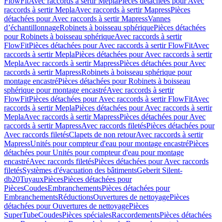
FlowFit
Avec raccords à sertir Mepla
Pièces détachées pour Avec
raccords à sertir Mepla
Avec raccords à sertir Mapress
Pièces
détachées pour Avec raccords à sertir Mapress
Vannes
d’échantillonnage
Robinets à boisseau sphérique
Pièces détachées
pour Robinets à boisseau sphérique
Avec raccords à sertir
FlowFit
Pièces détachées pour Avec raccords à sertir FlowFit
Avec
raccords à sertir Mepla
Pièces détachées pour Avec raccords à sertir
Mepla
Avec raccords à sertir Mapress
Pièces détachées pour Avec
raccords à sertir Mapress
Robinets à boisseau sphérique pour
montage encastré
Pièces détachées pour Robinets à boisseau
sphérique pour montage encastré
Avec raccords à sertir
FlowFit
Pièces détachées pour Avec raccords à sertir FlowFit
Avec
raccords à sertir Mepla
Pièces détachées pour Avec raccords à sertir
Mepla
Avec raccords à sertir Mapress
Pièces détachées pour Avec
raccords à sertir Mapress
Avec raccords filetés
Pièces détachées pour
Avec raccords filetés
Clapets de non retour
Avec raccords à sertir
Mapress
Unités pour compteur d'eau pour montage encastré
Pièces
détachées pour Unités pour compteur d'eau pour montage
encastré
Avec raccords filetés
Pièces détachées pour Avec raccords
filetés
Systèmes d'évacuation des bâtiments
Geberit Silent-
db20
Tuyaux
Pièces
Pièces détachées pour
Pièces
Coudes
Embranchements
Pièces détachées pour
Embranchements
Réductions
Ouvertures de nettoyage
Pièces
détachées pour Ouvertures de nettoyage
Pièces
SuperTube
Coudes
Pièces spéciales
Raccordements
Pièces détachées