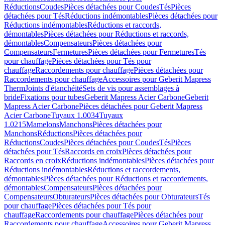
Réductions
Coudes
Pièces détachées pour Coudes
Tés
Pièces
détachées pour Tés
Réductions indémontables
Pièces détachées pour
Réductions indémontables
Réductions et raccords,
démontables
Pièces détachées pour Réductions et raccords,
démontables
Compensateurs
Pièces détachées pour
Compensateurs
Fermetures
Pièces détachées pour Fermetures
Tés
pour chauffage
Pièces détachées pour Tés pour
chauffage
Raccordements pour chauffage
Pièces détachées pour
Raccordements pour chauffage
Accessoires pour Geberit Mapress
Therm
Joints d'étanchéité
Sets de vis pour assemblages à
bride
Fixations pour tubes
Geberit Mapress Acier Carbone
Geberit
Mapress Acier Carbone
Pièces détachées pour Geberit Mapress
Acier Carbone
Tuyaux 1.0034
Tuyaux
1.0215
Mamelons
Manchons
Pièces détachées pour
Manchons
Réductions
Pièces détachées pour
Réductions
Coudes
Pièces détachées pour Coudes
Tés
Pièces
détachées pour Tés
Raccords en croix
Pièces détachées pour
Raccords en croix
Réductions indémontables
Pièces détachées pour
Réductions indémontables
Réductions et raccordements,
démontables
Pièces détachées pour Réductions et raccordements,
démontables
Compensateurs
Pièces détachées pour
Compensateurs
Obturateurs
Pièces détachées pour Obturateurs
Tés
pour chauffage
Pièces détachées pour Tés pour
chauffage
Raccordements pour chauffage
Pièces détachées pour
Raccordements pour chauffage
Accessoires pour Geberit Mapress