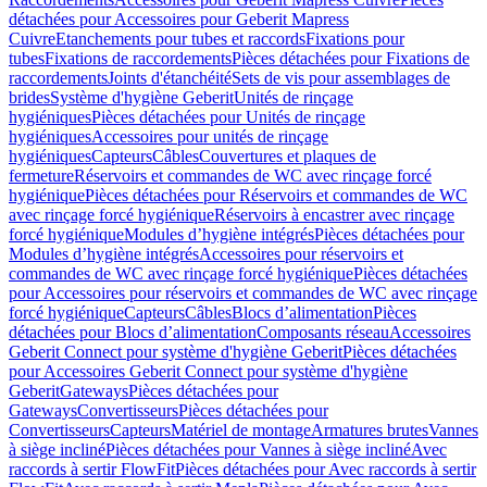
détachées pour Accessoires pour Geberit Mapress
Cuivre
Etanchements pour tubes et raccords
Fixations pour
tubes
Fixations de raccordements
Pièces détachées pour Fixations de
raccordements
Joints d'étanchéité
Sets de vis pour assemblages de
brides
Système d'hygiène Geberit
Unités de rinçage
hygiéniques
Pièces détachées pour Unités de rinçage
hygiéniques
Accessoires pour unités de rinçage
hygiéniques
Capteurs
Câbles
Couvertures et plaques de
fermeture
Réservoirs et commandes de WC avec rinçage forcé
hygiénique
Pièces détachées pour Réservoirs et commandes de WC
avec rinçage forcé hygiénique
Réservoirs à encastrer avec rinçage
forcé hygiénique
Modules d’hygiène intégrés
Pièces détachées pour
Modules d’hygiène intégrés
Accessoires pour réservoirs et
commandes de WC avec rinçage forcé hygiénique
Pièces détachées
pour Accessoires pour réservoirs et commandes de WC avec rinçage
forcé hygiénique
Capteurs
Câbles
Blocs d’alimentation
Pièces
détachées pour Blocs d’alimentation
Composants réseau
Accessoires
Geberit Connect pour système d'hygiène Geberit
Pièces détachées
pour Accessoires Geberit Connect pour système d'hygiène
Geberit
Gateways
Pièces détachées pour
Gateways
Convertisseurs
Pièces détachées pour
Convertisseurs
Capteurs
Matériel de montage
Armatures brutes
Vannes
à siège incliné
Pièces détachées pour Vannes à siège incliné
Avec
raccords à sertir FlowFit
Pièces détachées pour Avec raccords à sertir