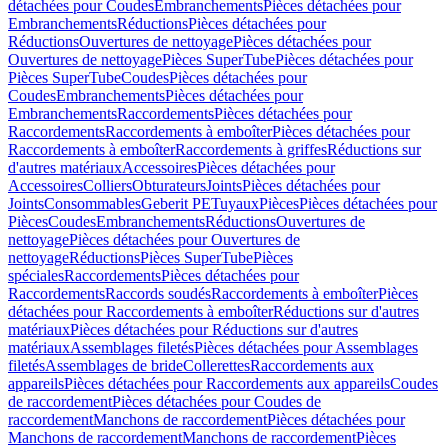
détachées pour Coudes
Embranchements
Pièces détachées pour
Embranchements
Réductions
Pièces détachées pour
Réductions
Ouvertures de nettoyage
Pièces détachées pour
Ouvertures de nettoyage
Pièces SuperTube
Pièces détachées pour
Pièces SuperTube
Coudes
Pièces détachées pour
Coudes
Embranchements
Pièces détachées pour
Embranchements
Raccordements
Pièces détachées pour
Raccordements
Raccordements à emboîter
Pièces détachées pour
Raccordements à emboîter
Raccordements à griffes
Réductions sur
d'autres matériaux
Accessoires
Pièces détachées pour
Accessoires
Colliers
Obturateurs
Joints
Pièces détachées pour
Joints
Consommables
Geberit PE
Tuyaux
Pièces
Pièces détachées pour
Pièces
Coudes
Embranchements
Réductions
Ouvertures de
nettoyage
Pièces détachées pour Ouvertures de
nettoyage
Réductions
Pièces SuperTube
Pièces
spéciales
Raccordements
Pièces détachées pour
Raccordements
Raccords soudés
Raccordements à emboîter
Pièces
détachées pour Raccordements à emboîter
Réductions sur d'autres
matériaux
Pièces détachées pour Réductions sur d'autres
matériaux
Assemblages filetés
Pièces détachées pour Assemblages
filetés
Assemblages de bride
Collerettes
Raccordements aux
appareils
Pièces détachées pour Raccordements aux appareils
Coudes
de raccordement
Pièces détachées pour Coudes de
raccordement
Manchons de raccordement
Pièces détachées pour
Manchons de raccordement
Manchons de raccordement
Pièces