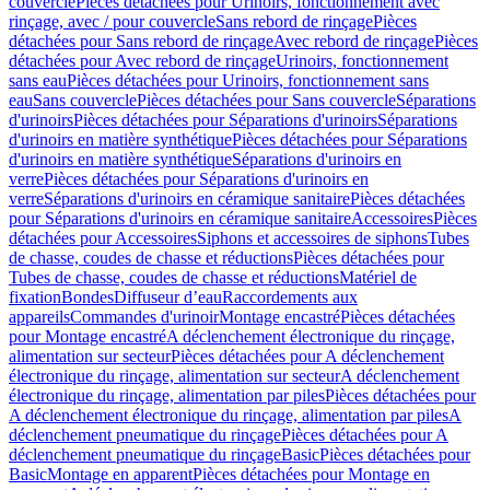
couvercle
Pièces détachées pour Urinoirs, fonctionnement avec
rinçage, avec / pour couvercle
Sans rebord de rinçage
Pièces
détachées pour Sans rebord de rinçage
Avec rebord de rinçage
Pièces
détachées pour Avec rebord de rinçage
Urinoirs, fonctionnement
sans eau
Pièces détachées pour Urinoirs, fonctionnement sans
eau
Sans couvercle
Pièces détachées pour Sans couvercle
Séparations
d'urinoirs
Pièces détachées pour Séparations d'urinoirs
Séparations
d'urinoirs en matière synthétique
Pièces détachées pour Séparations
d'urinoirs en matière synthétique
Séparations d'urinoirs en
verre
Pièces détachées pour Séparations d'urinoirs en
verre
Séparations d'urinoirs en céramique sanitaire
Pièces détachées
pour Séparations d'urinoirs en céramique sanitaire
Accessoires
Pièces
détachées pour Accessoires
Siphons et accessoires de siphons
Tubes
de chasse, coudes de chasse et réductions
Pièces détachées pour
Tubes de chasse, coudes de chasse et réductions
Matériel de
fixation
Bondes
Diffuseur d’eau
Raccordements aux
appareils
Commandes d'urinoir
Montage encastré
Pièces détachées
pour Montage encastré
A déclenchement électronique du rinçage,
alimentation sur secteur
Pièces détachées pour A déclenchement
électronique du rinçage, alimentation sur secteur
A déclenchement
électronique du rinçage, alimentation par piles
Pièces détachées pour
A déclenchement électronique du rinçage, alimentation par piles
A
déclenchement pneumatique du rinçage
Pièces détachées pour A
déclenchement pneumatique du rinçage
Basic
Pièces détachées pour
Basic
Montage en apparent
Pièces détachées pour Montage en