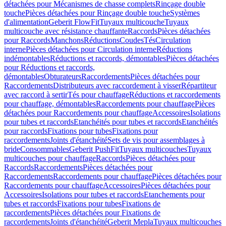
détachées pour Mécanismes de chasse complets
Rinçage double
touche
Pièces détachées pour Rinçage double touche
Systèmes
d'alimentation
Geberit FlowFit
Tuyaux multicouche
Tuyaux
multicouche avec résistance chauffante
Raccords
Pièces détachées
pour Raccords
Manchons
Réductions
Coudes
Tés
Circulation
interne
Pièces détachées pour Circulation interne
Réductions
indémontables
Réductions et raccords, démontables
Pièces détachées
pour Réductions et raccords,
démontables
Obturateurs
Raccordements
Pièces détachées pour
Raccordements
Distributeurs avec raccordement à visser
Répartiteur
avec raccord à sertir
Tés pour chauffage
Réductions et raccordements
pour chauffage, démontables
Raccordements pour chauffage
Pièces
détachées pour Raccordements pour chauffage
Accessoires
Isolations
pour tubes et raccords
Etanchéités pour tubes et raccords
Etanchéités
pour raccords
Fixations pour tubes
Fixations pour
raccordements
Joints d'étanchéité
Sets de vis pour assemblages à
bride
Consommables
Geberit PushFit
Tuyaux multicouches
Tuyaux
multicouches pour chauffage
Raccords
Pièces détachées pour
Raccords
Raccordements
Pièces détachées pour
Raccordements
Raccordements pour chauffage
Pièces détachées pour
Raccordements pour chauffage
Accessoires
Pièces détachées pour
Accessoires
Isolations pour tubes et raccords
Etanchements pour
tubes et raccords
Fixations pour tubes
Fixations de
raccordements
Pièces détachées pour Fixations de
raccordements
Joints d'étanchéité
Geberit Mepla
Tuyaux multicouches