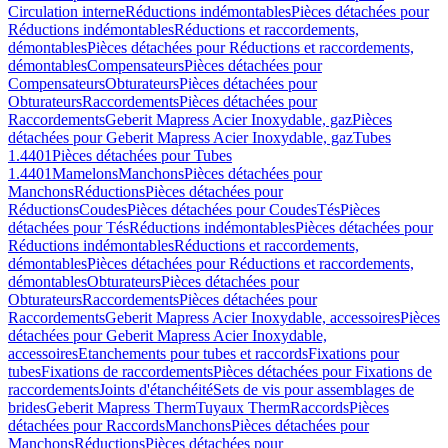
Circulation interne
Réductions indémontables
Pièces détachées pour
Réductions indémontables
Réductions et raccordements,
démontables
Pièces détachées pour Réductions et raccordements,
démontables
Compensateurs
Pièces détachées pour
Compensateurs
Obturateurs
Pièces détachées pour
Obturateurs
Raccordements
Pièces détachées pour
Raccordements
Geberit Mapress Acier Inoxydable, gaz
Pièces
détachées pour Geberit Mapress Acier Inoxydable, gaz
Tubes
1.4401
Pièces détachées pour Tubes
1.4401
Mamelons
Manchons
Pièces détachées pour
Manchons
Réductions
Pièces détachées pour
Réductions
Coudes
Pièces détachées pour Coudes
Tés
Pièces
détachées pour Tés
Réductions indémontables
Pièces détachées pour
Réductions indémontables
Réductions et raccordements,
démontables
Pièces détachées pour Réductions et raccordements,
démontables
Obturateurs
Pièces détachées pour
Obturateurs
Raccordements
Pièces détachées pour
Raccordements
Geberit Mapress Acier Inoxydable, accessoires
Pièces
détachées pour Geberit Mapress Acier Inoxydable,
accessoires
Etanchements pour tubes et raccords
Fixations pour
tubes
Fixations de raccordements
Pièces détachées pour Fixations de
raccordements
Joints d'étanchéité
Sets de vis pour assemblages de
brides
Geberit Mapress Therm
Tuyaux Therm
Raccords
Pièces
détachées pour Raccords
Manchons
Pièces détachées pour
Manchons
Réductions
Pièces détachées pour