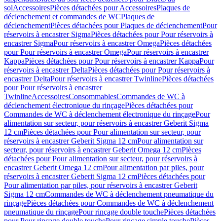
sol
Accessoires
Pièces détachées pour Accessoires
Plaques de
déclenchement et commandes de WC
Plaques de
déclenchement
Pièces détachées pour Plaques de déclenchement
Pour
réservoirs à encastrer Sigma
Pièces détachées pour Pour réservoirs à
encastrer Sigma
Pour réservoirs à encastrer Omega
Pièces détachées
pour Pour réservoirs à encastrer Omega
Pour réservoirs à encastrer
Kappa
Pièces détachées pour Pour réservoirs à encastrer Kappa
Pour
réservoirs à encastrer Delta
Pièces détachées pour Pour réservoirs à
encastrer Delta
Pour réservoirs à encastrer Twinline
Pièces détachées
pour Pour réservoirs à encastrer
Twinline
Accessoires
Consommables
Commandes de WC à
déclenchement électronique du rinçage
Pièces détachées pour
Commandes de WC à déclenchement électronique du rinçage
Pour
alimentation sur secteur, pour réservoirs à encastrer Geberit Sigma
12 cm
Pièces détachées pour Pour alimentation sur secteur, pour
réservoirs à encastrer Geberit Sigma 12 cm
Pour alimentation sur
secteur, pour réservoirs à encastrer Geberit Omega 12 cm
Pièces
détachées pour Pour alimentation sur secteur, pour réservoirs à
encastrer Geberit Omega 12 cm
Pour alimentation par piles, pour
réservoirs à encastrer Geberit Sigma 12 cm
Pièces détachées pour
Pour alimentation par piles, pour réservoirs à encastrer Geberit
Sigma 12 cm
Commandes de WC à déclenchement pneumatique du
rinçage
Pièces détachées pour Commandes de WC à déclenchement
pneumatique du rinçage
Pour rinçage double touche
Pièces détachées
pour Pour rinçage double touche
Pour rinçage simple touche
Pièces