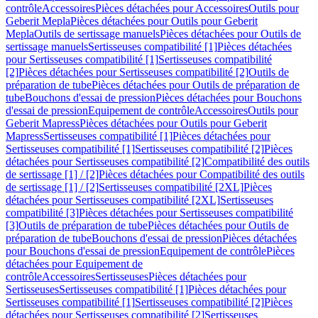
contrôle
Accessoires
Pièces détachées pour Accessoires
Outils pour
Geberit Mepla
Pièces détachées pour Outils pour Geberit
Mepla
Outils de sertissage manuels
Pièces détachées pour Outils de
sertissage manuels
Sertisseuses compatibilité [1]
Pièces détachées
pour Sertisseuses compatibilité [1]
Sertisseuses compatibilité
[2]
Pièces détachées pour Sertisseuses compatibilité [2]
Outils de
préparation de tube
Pièces détachées pour Outils de préparation de
tube
Bouchons d'essai de pression
Pièces détachées pour Bouchons
d'essai de pression
Equipement de contrôle
Accessoires
Outils pour
Geberit Mapress
Pièces détachées pour Outils pour Geberit
Mapress
Sertisseuses compatibilité [1]
Pièces détachées pour
Sertisseuses compatibilité [1]
Sertisseuses compatibilité [2]
Pièces
détachées pour Sertisseuses compatibilité [2]
Compatibilité des outils
de sertissage [1] / [2]
Pièces détachées pour Compatibilité des outils
de sertissage [1] / [2]
Sertisseuses compatibilité [2XL]
Pièces
détachées pour Sertisseuses compatibilité [2XL]
Sertisseuses
compatibilité [3]
Pièces détachées pour Sertisseuses compatibilité
[3]
Outils de préparation de tube
Pièces détachées pour Outils de
préparation de tube
Bouchons d'essai de pression
Pièces détachées
pour Bouchons d'essai de pression
Equipement de contrôle
Pièces
détachées pour Equipement de
contrôle
Accessoires
Sertisseuses
Pièces détachées pour
Sertisseuses
Sertisseuses compatibilité [1]
Pièces détachées pour
Sertisseuses compatibilité [1]
Sertisseuses compatibilité [2]
Pièces
détachées pour Sertisseuses compatibilité [2]
Sertisseuses