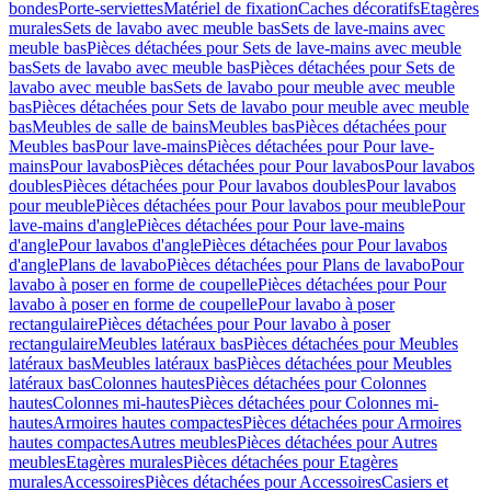
bondes
Porte-serviettes
Matériel de fixation
Caches décoratifs
Etagères
murales
Sets de lavabo avec meuble bas
Sets de lave-mains avec
meuble bas
Pièces détachées pour Sets de lave-mains avec meuble
bas
Sets de lavabo avec meuble bas
Pièces détachées pour Sets de
lavabo avec meuble bas
Sets de lavabo pour meuble avec meuble
bas
Pièces détachées pour Sets de lavabo pour meuble avec meuble
bas
Meubles de salle de bains
Meubles bas
Pièces détachées pour
Meubles bas
Pour lave-mains
Pièces détachées pour Pour lave-
mains
Pour lavabos
Pièces détachées pour Pour lavabos
Pour lavabos
doubles
Pièces détachées pour Pour lavabos doubles
Pour lavabos
pour meuble
Pièces détachées pour Pour lavabos pour meuble
Pour
lave-mains d'angle
Pièces détachées pour Pour lave-mains
d'angle
Pour lavabos d'angle
Pièces détachées pour Pour lavabos
d'angle
Plans de lavabo
Pièces détachées pour Plans de lavabo
Pour
lavabo à poser en forme de coupelle
Pièces détachées pour Pour
lavabo à poser en forme de coupelle
Pour lavabo à poser
rectangulaire
Pièces détachées pour Pour lavabo à poser
rectangulaire
Meubles latéraux bas
Pièces détachées pour Meubles
latéraux bas
Meubles latéraux bas
Pièces détachées pour Meubles
latéraux bas
Colonnes hautes
Pièces détachées pour Colonnes
hautes
Colonnes mi-hautes
Pièces détachées pour Colonnes mi-
hautes
Armoires hautes compactes
Pièces détachées pour Armoires
hautes compactes
Autres meubles
Pièces détachées pour Autres
meubles
Etagères murales
Pièces détachées pour Etagères
murales
Accessoires
Pièces détachées pour Accessoires
Casiers et