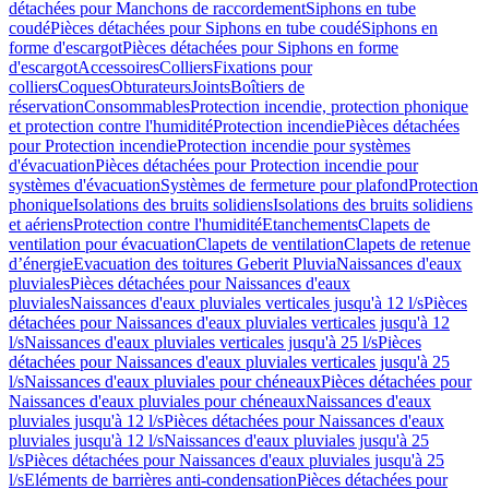
détachées pour Manchons de raccordement
Siphons en tube
coudé
Pièces détachées pour Siphons en tube coudé
Siphons en
forme d'escargot
Pièces détachées pour Siphons en forme
d'escargot
Accessoires
Colliers
Fixations pour
colliers
Coques
Obturateurs
Joints
Boîtiers de
réservation
Consommables
Protection incendie, protection phonique
et protection contre l'humidité
Protection incendie
Pièces détachées
pour Protection incendie
Protection incendie pour systèmes
d'évacuation
Pièces détachées pour Protection incendie pour
systèmes d'évacuation
Systèmes de fermeture pour plafond
Protection
phonique
Isolations des bruits solidiens
Isolations des bruits solidiens
et aériens
Protection contre l'humidité
Etanchements
Clapets de
ventilation pour évacuation
Clapets de ventilation
Clapets de retenue
d’énergie
Evacuation des toitures Geberit Pluvia
Naissances d'eaux
pluviales
Pièces détachées pour Naissances d'eaux
pluviales
Naissances d'eaux pluviales verticales jusqu'à 12 l/s
Pièces
détachées pour Naissances d'eaux pluviales verticales jusqu'à 12
l/s
Naissances d'eaux pluviales verticales jusqu'à 25 l/s
Pièces
détachées pour Naissances d'eaux pluviales verticales jusqu'à 25
l/s
Naissances d'eaux pluviales pour chéneaux
Pièces détachées pour
Naissances d'eaux pluviales pour chéneaux
Naissances d'eaux
pluviales jusqu'à 12 l/s
Pièces détachées pour Naissances d'eaux
pluviales jusqu'à 12 l/s
Naissances d'eaux pluviales jusqu'à 25
l/s
Pièces détachées pour Naissances d'eaux pluviales jusqu'à 25
l/s
Eléments de barrières anti-condensation
Pièces détachées pour