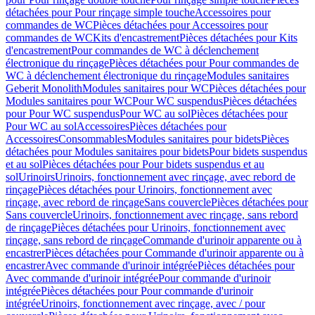
détachées pour Pour rinçage simple touche
Accessoires pour
commandes de WC
Pièces détachées pour Accessoires pour
commandes de WC
Kits d'encastrement
Pièces détachées pour Kits
d'encastrement
Pour commandes de WC à déclenchement
électronique du rinçage
Pièces détachées pour Pour commandes de
WC à déclenchement électronique du rinçage
Modules sanitaires
Geberit Monolith
Modules sanitaires pour WC
Pièces détachées pour
Modules sanitaires pour WC
Pour WC suspendus
Pièces détachées
pour Pour WC suspendus
Pour WC au sol
Pièces détachées pour
Pour WC au sol
Accessoires
Pièces détachées pour
Accessoires
Consommables
Modules sanitaires pour bidets
Pièces
détachées pour Modules sanitaires pour bidets
Pour bidets suspendus
et au sol
Pièces détachées pour Pour bidets suspendus et au
sol
Urinoirs
Urinoirs, fonctionnement avec rinçage, avec rebord de
rinçage
Pièces détachées pour Urinoirs, fonctionnement avec
rinçage, avec rebord de rinçage
Sans couvercle
Pièces détachées pour
Sans couvercle
Urinoirs, fonctionnement avec rinçage, sans rebord
de rinçage
Pièces détachées pour Urinoirs, fonctionnement avec
rinçage, sans rebord de rinçage
Commande d'urinoir apparente ou à
encastrer
Pièces détachées pour Commande d'urinoir apparente ou à
encastrer
Avec commande d'urinoir intégrée
Pièces détachées pour
Avec commande d'urinoir intégrée
Pour commande d'urinoir
intégrée
Pièces détachées pour Pour commande d'urinoir
intégrée
Urinoirs, fonctionnement avec rinçage, avec / pour