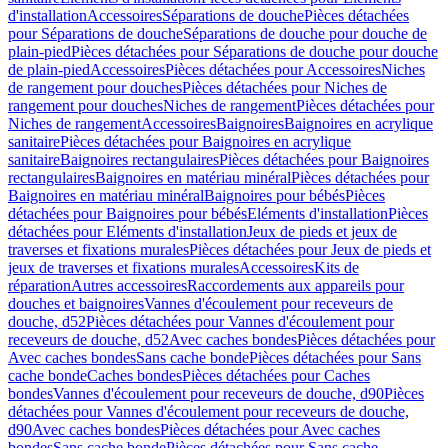
d'installation
Accessoires
Séparations de douche
Pièces détachées
pour Séparations de douche
Séparations de douche pour douche de
plain-pied
Pièces détachées pour Séparations de douche pour douche
de plain-pied
Accessoires
Pièces détachées pour Accessoires
Niches
de rangement pour douches
Pièces détachées pour Niches de
rangement pour douches
Niches de rangement
Pièces détachées pour
Niches de rangement
Accessoires
Baignoires
Baignoires en acrylique
sanitaire
Pièces détachées pour Baignoires en acrylique
sanitaire
Baignoires rectangulaires
Pièces détachées pour Baignoires
rectangulaires
Baignoires en matériau minéral
Pièces détachées pour
Baignoires en matériau minéral
Baignoires pour bébés
Pièces
détachées pour Baignoires pour bébés
Eléments d'installation
Pièces
détachées pour Eléments d'installation
Jeux de pieds et jeux de
traverses et fixations murales
Pièces détachées pour Jeux de pieds et
jeux de traverses et fixations murales
Accessoires
Kits de
réparation
Autres accessoires
Raccordements aux appareils pour
douches et baignoires
Vannes d'écoulement pour receveurs de
douche, d52
Pièces détachées pour Vannes d'écoulement pour
receveurs de douche, d52
Avec caches bondes
Pièces détachées pour
Avec caches bondes
Sans cache bonde
Pièces détachées pour Sans
cache bonde
Caches bondes
Pièces détachées pour Caches
bondes
Vannes d'écoulement pour receveurs de douche, d90
Pièces
détachées pour Vannes d'écoulement pour receveurs de douche,
d90
Avec caches bondes
Pièces détachées pour Avec caches
bondes
Sans cache bonde
Pièces détachées pour Sans cache