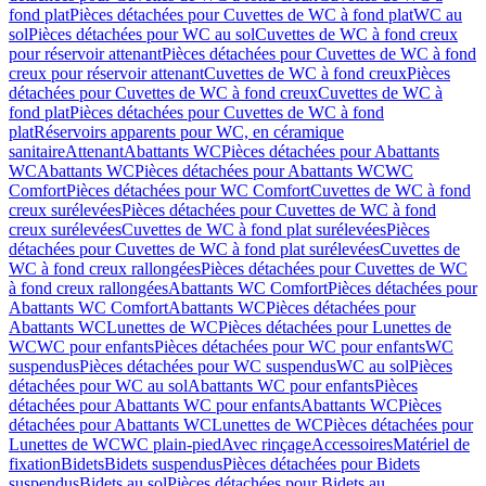
fond plat
Pièces détachées pour Cuvettes de WC à fond plat
WC au
sol
Pièces détachées pour WC au sol
Cuvettes de WC à fond creux
pour réservoir attenant
Pièces détachées pour Cuvettes de WC à fond
creux pour réservoir attenant
Cuvettes de WC à fond creux
Pièces
détachées pour Cuvettes de WC à fond creux
Cuvettes de WC à
fond plat
Pièces détachées pour Cuvettes de WC à fond
plat
Réservoirs apparents pour WC, en céramique
sanitaire
Attenant
Abattants WC
Pièces détachées pour Abattants
WC
Abattants WC
Pièces détachées pour Abattants WC
WC
Comfort
Pièces détachées pour WC Comfort
Cuvettes de WC à fond
creux surélevées
Pièces détachées pour Cuvettes de WC à fond
creux surélevées
Cuvettes de WC à fond plat surélevées
Pièces
détachées pour Cuvettes de WC à fond plat surélevées
Cuvettes de
WC à fond creux rallongées
Pièces détachées pour Cuvettes de WC
à fond creux rallongées
Abattants WC Comfort
Pièces détachées pour
Abattants WC Comfort
Abattants WC
Pièces détachées pour
Abattants WC
Lunettes de WC
Pièces détachées pour Lunettes de
WC
WC pour enfants
Pièces détachées pour WC pour enfants
WC
suspendus
Pièces détachées pour WC suspendus
WC au sol
Pièces
détachées pour WC au sol
Abattants WC pour enfants
Pièces
détachées pour Abattants WC pour enfants
Abattants WC
Pièces
détachées pour Abattants WC
Lunettes de WC
Pièces détachées pour
Lunettes de WC
WC plain-pied
Avec rinçage
Accessoires
Matériel de
fixation
Bidets
Bidets suspendus
Pièces détachées pour Bidets
suspendus
Bidets au sol
Pièces détachées pour Bidets au