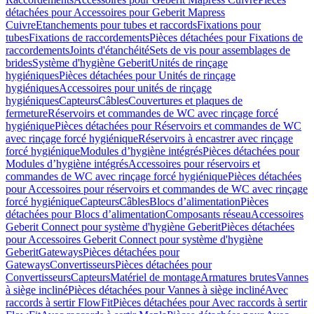
détachées pour Accessoires pour Geberit Mapress
Cuivre
Etanchements pour tubes et raccords
Fixations pour
tubes
Fixations de raccordements
Pièces détachées pour Fixations de
raccordements
Joints d'étanchéité
Sets de vis pour assemblages de
brides
Système d'hygiène Geberit
Unités de rinçage
hygiéniques
Pièces détachées pour Unités de rinçage
hygiéniques
Accessoires pour unités de rinçage
hygiéniques
Capteurs
Câbles
Couvertures et plaques de
fermeture
Réservoirs et commandes de WC avec rinçage forcé
hygiénique
Pièces détachées pour Réservoirs et commandes de WC
avec rinçage forcé hygiénique
Réservoirs à encastrer avec rinçage
forcé hygiénique
Modules d’hygiène intégrés
Pièces détachées pour
Modules d’hygiène intégrés
Accessoires pour réservoirs et
commandes de WC avec rinçage forcé hygiénique
Pièces détachées
pour Accessoires pour réservoirs et commandes de WC avec rinçage
forcé hygiénique
Capteurs
Câbles
Blocs d’alimentation
Pièces
détachées pour Blocs d’alimentation
Composants réseau
Accessoires
Geberit Connect pour système d'hygiène Geberit
Pièces détachées
pour Accessoires Geberit Connect pour système d'hygiène
Geberit
Gateways
Pièces détachées pour
Gateways
Convertisseurs
Pièces détachées pour
Convertisseurs
Capteurs
Matériel de montage
Armatures brutes
Vannes
à siège incliné
Pièces détachées pour Vannes à siège incliné
Avec
raccords à sertir FlowFit
Pièces détachées pour Avec raccords à sertir