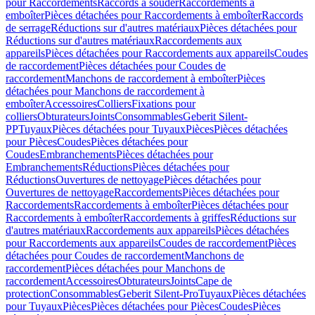
pour Raccordements
Raccords à souder
Raccordements à
emboîter
Pièces détachées pour Raccordements à emboîter
Raccords
de serrage
Réductions sur d'autres matériaux
Pièces détachées pour
Réductions sur d'autres matériaux
Raccordements aux
appareils
Pièces détachées pour Raccordements aux appareils
Coudes
de raccordement
Pièces détachées pour Coudes de
raccordement
Manchons de raccordement à emboîter
Pièces
détachées pour Manchons de raccordement à
emboîter
Accessoires
Colliers
Fixations pour
colliers
Obturateurs
Joints
Consommables
Geberit Silent-
PP
Tuyaux
Pièces détachées pour Tuyaux
Pièces
Pièces détachées
pour Pièces
Coudes
Pièces détachées pour
Coudes
Embranchements
Pièces détachées pour
Embranchements
Réductions
Pièces détachées pour
Réductions
Ouvertures de nettoyage
Pièces détachées pour
Ouvertures de nettoyage
Raccordements
Pièces détachées pour
Raccordements
Raccordements à emboîter
Pièces détachées pour
Raccordements à emboîter
Raccordements à griffes
Réductions sur
d'autres matériaux
Raccordements aux appareils
Pièces détachées
pour Raccordements aux appareils
Coudes de raccordement
Pièces
détachées pour Coudes de raccordement
Manchons de
raccordement
Pièces détachées pour Manchons de
raccordement
Accessoires
Obturateurs
Joints
Cape de
protection
Consommables
Geberit Silent-Pro
Tuyaux
Pièces détachées
pour Tuyaux
Pièces
Pièces détachées pour Pièces
Coudes
Pièces