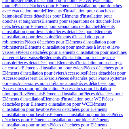
urinoirs
Eléments d'installation pour douches avec évacuation
murale
Pièces détachées pour Eléments d'installation pour douches
avec évacuation murale
Eléments d'installation pour douches et
baignoires
Pièces détachées pour Eléments d'installation pour
douches et baignoires
Eléments pour séparations de douche
Pièces
détachées pour Eléments pour séparations de douche
Eléments
d'installation pour déversoirs
Pièces détachées pour Eléments
d'installation pour déversoirs
Eléments d'installation pour
robinetteries
Pièces détachées pour Eléments d'installation pour
robinetteries
Eléments d'installation pour machines à laver et lave-
vaisselle
Pièces détachées pour Eléments d'installation pour machines
à laver et lave-vaisselle
Eléments d'installation pour charges de
console
Pièces détachées pour Eléments d'installation pour charges
de console
Eléments d'installation pour éviers
Pièces détachées pour
Eléments d'installation pour éviers
Accessoires
Pièces détachées pour
Accessoires
Geberit GIS
Parois
Pièces détachées pour Parois
Systèmes
porteurs
Accessoires pour préfabrications
Pièces détachées pour
Accessoires pour préfabrications
Accessoires pour l'isolation
phonique
Revêtements
Eléments d'installation
Pièces détachées pour
Eléments d'installation
Eléments d'installation pour WC
Pièces
détachées pour Eléments d'installation pour WC
Eléments
d'installation pour lavabos
Pièces détachées pour Eléments
d'installation pour lavabos
Eléments d'installation pour bidets
Pièces
détachées pour Eléments d'installation pour bidets
Eléments
d'installation pour urinoirs
Pièces détachées pour Eléments