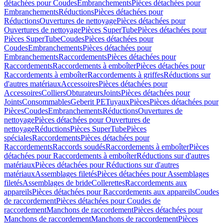
détachées pour Coudes
Embranchements
Pièces détachées pour
Embranchements
Réductions
Pièces détachées pour
Réductions
Ouvertures de nettoyage
Pièces détachées pour
Ouvertures de nettoyage
Pièces SuperTube
Pièces détachées pour
Pièces SuperTube
Coudes
Pièces détachées pour
Coudes
Embranchements
Pièces détachées pour
Embranchements
Raccordements
Pièces détachées pour
Raccordements
Raccordements à emboîter
Pièces détachées pour
Raccordements à emboîter
Raccordements à griffes
Réductions sur
d'autres matériaux
Accessoires
Pièces détachées pour
Accessoires
Colliers
Obturateurs
Joints
Pièces détachées pour
Joints
Consommables
Geberit PE
Tuyaux
Pièces
Pièces détachées pour
Pièces
Coudes
Embranchements
Réductions
Ouvertures de
nettoyage
Pièces détachées pour Ouvertures de
nettoyage
Réductions
Pièces SuperTube
Pièces
spéciales
Raccordements
Pièces détachées pour
Raccordements
Raccords soudés
Raccordements à emboîter
Pièces
détachées pour Raccordements à emboîter
Réductions sur d'autres
matériaux
Pièces détachées pour Réductions sur d'autres
matériaux
Assemblages filetés
Pièces détachées pour Assemblages
filetés
Assemblages de bride
Collerettes
Raccordements aux
appareils
Pièces détachées pour Raccordements aux appareils
Coudes
de raccordement
Pièces détachées pour Coudes de
raccordement
Manchons de raccordement
Pièces détachées pour
Manchons de raccordement
Manchons de raccordement
Pièces