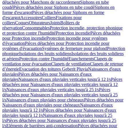
détachées pour Manchons de raccordement
Siphons en tube
coudé
Pièces détachées pour Siphons en tube coudé
Siphons en
forme d'escargot
Pièces détachées pour Siphons en forme
d'escargot
Accessoires
Colliers
Fixations pour
colliers
Coques
Obturateurs
Joints
Boîtiers de
réservation
Consommables
Protection incendie, protection phonique
et protection contre l'humidité
Protection incendie
Pièces détachées
pour Protection incendie
Protection incendie pour systèmes
d'évacuation
Pièces détachées pour Protection incendie pour
systèmes d'évacuation
Systèmes de fermeture pour plafond
Protection
phonique
Isolations des bruits solidiens
Isolations des bruits solidiens
et aériens
Protection contre l'humidité
Etanchements
Clapets de
ventilation pour évacuation
Clapets de ventilation
Clapets de retenue
d’énergie
Evacuation des toitures Geberit Pluvia
Naissances d'eaux
pluviales
Pièces détachées pour Naissances d'eaux
pluviales
Naissances d'eaux pluviales verticales jusqu'à 12 l/s
Pièces
détachées pour Naissances d'eaux pluviales verticales jusqu'à 12
l/s
Naissances d'eaux pluviales verticales jusqu'à 25 l/s
Pièces
détachées pour Naissances d'eaux pluviales verticales jusqu'à 25
l/s
Naissances d'eaux pluviales pour chéneaux
Pièces détachées pour
Naissances d'eaux pluviales pour chéneaux
Naissances d'eaux
pluviales jusqu'à 12 l/s
Pièces détachées pour Naissances d'eaux
pluviales jusqu'à 12 l/s
Naissances d'eaux pluviales jusqu'à 25
l/s
Pièces détachées pour Naissances d'eaux pluviales jusqu'à 25
l/s
Eléments de barrières anti-condensation
Pièces détachées pour