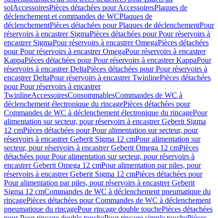
sol
Accessoires
Pièces détachées pour Accessoires
Plaques de
déclenchement et commandes de WC
Plaques de
déclenchement
Pièces détachées pour Plaques de déclenchement
Pour
réservoirs à encastrer Sigma
Pièces détachées pour Pour réservoirs à
encastrer Sigma
Pour réservoirs à encastrer Omega
Pièces détachées
pour Pour réservoirs à encastrer Omega
Pour réservoirs à encastrer
Kappa
Pièces détachées pour Pour réservoirs à encastrer Kappa
Pour
réservoirs à encastrer Delta
Pièces détachées pour Pour réservoirs à
encastrer Delta
Pour réservoirs à encastrer Twinline
Pièces détachées
pour Pour réservoirs à encastrer
Twinline
Accessoires
Consommables
Commandes de WC à
déclenchement électronique du rinçage
Pièces détachées pour
Commandes de WC à déclenchement électronique du rinçage
Pour
alimentation sur secteur, pour réservoirs à encastrer Geberit Sigma
12 cm
Pièces détachées pour Pour alimentation sur secteur, pour
réservoirs à encastrer Geberit Sigma 12 cm
Pour alimentation sur
secteur, pour réservoirs à encastrer Geberit Omega 12 cm
Pièces
détachées pour Pour alimentation sur secteur, pour réservoirs à
encastrer Geberit Omega 12 cm
Pour alimentation par piles, pour
réservoirs à encastrer Geberit Sigma 12 cm
Pièces détachées pour
Pour alimentation par piles, pour réservoirs à encastrer Geberit
Sigma 12 cm
Commandes de WC à déclenchement pneumatique du
rinçage
Pièces détachées pour Commandes de WC à déclenchement
pneumatique du rinçage
Pour rinçage double touche
Pièces détachées
pour Pour rinçage double touche
Pour rinçage simple touche
Pièces