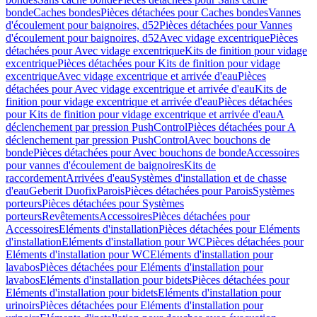
bonde
Caches bondes
Pièces détachées pour Caches bondes
Vannes
d'écoulement pour baignoires, d52
Pièces détachées pour Vannes
d'écoulement pour baignoires, d52
Avec vidage excentrique
Pièces
détachées pour Avec vidage excentrique
Kits de finition pour vidage
excentrique
Pièces détachées pour Kits de finition pour vidage
excentrique
Avec vidage excentrique et arrivée d'eau
Pièces
détachées pour Avec vidage excentrique et arrivée d'eau
Kits de
finition pour vidage excentrique et arrivée d'eau
Pièces détachées
pour Kits de finition pour vidage excentrique et arrivée d'eau
A
déclenchement par pression PushControl
Pièces détachées pour A
déclenchement par pression PushControl
Avec bouchons de
bonde
Pièces détachées pour Avec bouchons de bonde
Accessoires
pour vannes d'écoulement de baignoires
Kits de
raccordement
Arrivées d'eau
Systèmes d'installation et de chasse
d'eau
Geberit Duofix
Parois
Pièces détachées pour Parois
Systèmes
porteurs
Pièces détachées pour Systèmes
porteurs
Revêtements
Accessoires
Pièces détachées pour
Accessoires
Eléments d'installation
Pièces détachées pour Eléments
d'installation
Eléments d'installation pour WC
Pièces détachées pour
Eléments d'installation pour WC
Eléments d'installation pour
lavabos
Pièces détachées pour Eléments d'installation pour
lavabos
Eléments d'installation pour bidets
Pièces détachées pour
Eléments d'installation pour bidets
Eléments d'installation pour
urinoirs
Pièces détachées pour Eléments d'installation pour