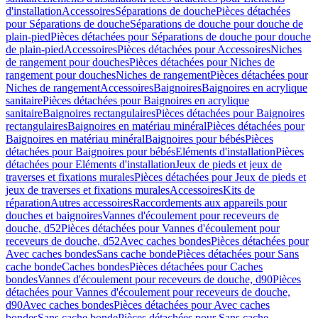
d'installation
Accessoires
Séparations de douche
Pièces détachées
pour Séparations de douche
Séparations de douche pour douche de
plain-pied
Pièces détachées pour Séparations de douche pour douche
de plain-pied
Accessoires
Pièces détachées pour Accessoires
Niches
de rangement pour douches
Pièces détachées pour Niches de
rangement pour douches
Niches de rangement
Pièces détachées pour
Niches de rangement
Accessoires
Baignoires
Baignoires en acrylique
sanitaire
Pièces détachées pour Baignoires en acrylique
sanitaire
Baignoires rectangulaires
Pièces détachées pour Baignoires
rectangulaires
Baignoires en matériau minéral
Pièces détachées pour
Baignoires en matériau minéral
Baignoires pour bébés
Pièces
détachées pour Baignoires pour bébés
Eléments d'installation
Pièces
détachées pour Eléments d'installation
Jeux de pieds et jeux de
traverses et fixations murales
Pièces détachées pour Jeux de pieds et
jeux de traverses et fixations murales
Accessoires
Kits de
réparation
Autres accessoires
Raccordements aux appareils pour
douches et baignoires
Vannes d'écoulement pour receveurs de
douche, d52
Pièces détachées pour Vannes d'écoulement pour
receveurs de douche, d52
Avec caches bondes
Pièces détachées pour
Avec caches bondes
Sans cache bonde
Pièces détachées pour Sans
cache bonde
Caches bondes
Pièces détachées pour Caches
bondes
Vannes d'écoulement pour receveurs de douche, d90
Pièces
détachées pour Vannes d'écoulement pour receveurs de douche,
d90
Avec caches bondes
Pièces détachées pour Avec caches
bondes
Sans cache bonde
Pièces détachées pour Sans cache