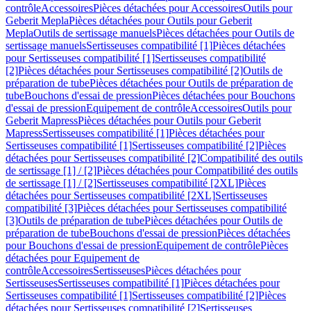
contrôle
Accessoires
Pièces détachées pour Accessoires
Outils pour
Geberit Mepla
Pièces détachées pour Outils pour Geberit
Mepla
Outils de sertissage manuels
Pièces détachées pour Outils de
sertissage manuels
Sertisseuses compatibilité [1]
Pièces détachées
pour Sertisseuses compatibilité [1]
Sertisseuses compatibilité
[2]
Pièces détachées pour Sertisseuses compatibilité [2]
Outils de
préparation de tube
Pièces détachées pour Outils de préparation de
tube
Bouchons d'essai de pression
Pièces détachées pour Bouchons
d'essai de pression
Equipement de contrôle
Accessoires
Outils pour
Geberit Mapress
Pièces détachées pour Outils pour Geberit
Mapress
Sertisseuses compatibilité [1]
Pièces détachées pour
Sertisseuses compatibilité [1]
Sertisseuses compatibilité [2]
Pièces
détachées pour Sertisseuses compatibilité [2]
Compatibilité des outils
de sertissage [1] / [2]
Pièces détachées pour Compatibilité des outils
de sertissage [1] / [2]
Sertisseuses compatibilité [2XL]
Pièces
détachées pour Sertisseuses compatibilité [2XL]
Sertisseuses
compatibilité [3]
Pièces détachées pour Sertisseuses compatibilité
[3]
Outils de préparation de tube
Pièces détachées pour Outils de
préparation de tube
Bouchons d'essai de pression
Pièces détachées
pour Bouchons d'essai de pression
Equipement de contrôle
Pièces
détachées pour Equipement de
contrôle
Accessoires
Sertisseuses
Pièces détachées pour
Sertisseuses
Sertisseuses compatibilité [1]
Pièces détachées pour
Sertisseuses compatibilité [1]
Sertisseuses compatibilité [2]
Pièces
détachées pour Sertisseuses compatibilité [2]
Sertisseuses