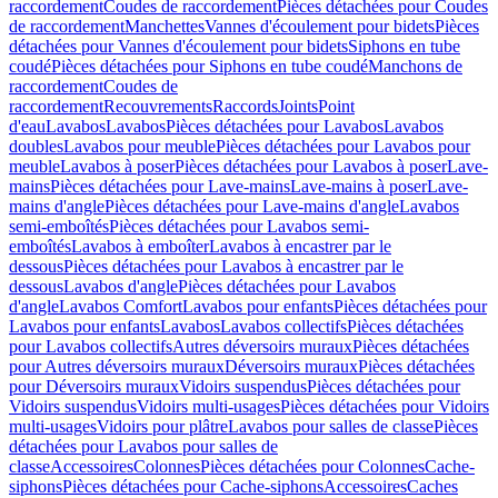
raccordement
Coudes de raccordement
Pièces détachées pour Coudes
de raccordement
Manchettes
Vannes d'écoulement pour bidets
Pièces
détachées pour Vannes d'écoulement pour bidets
Siphons en tube
coudé
Pièces détachées pour Siphons en tube coudé
Manchons de
raccordement
Coudes de
raccordement
Recouvrements
Raccords
Joints
Point
d'eau
Lavabos
Lavabos
Pièces détachées pour Lavabos
Lavabos
doubles
Lavabos pour meuble
Pièces détachées pour Lavabos pour
meuble
Lavabos à poser
Pièces détachées pour Lavabos à poser
Lave-
mains
Pièces détachées pour Lave-mains
Lave-mains à poser
Lave-
mains d'angle
Pièces détachées pour Lave-mains d'angle
Lavabos
semi-emboîtés
Pièces détachées pour Lavabos semi-
emboîtés
Lavabos à emboîter
Lavabos à encastrer par le
dessous
Pièces détachées pour Lavabos à encastrer par le
dessous
Lavabos d'angle
Pièces détachées pour Lavabos
d'angle
Lavabos Comfort
Lavabos pour enfants
Pièces détachées pour
Lavabos pour enfants
Lavabos
Lavabos collectifs
Pièces détachées
pour Lavabos collectifs
Autres déversoirs muraux
Pièces détachées
pour Autres déversoirs muraux
Déversoirs muraux
Pièces détachées
pour Déversoirs muraux
Vidoirs suspendus
Pièces détachées pour
Vidoirs suspendus
Vidoirs multi-usages
Pièces détachées pour Vidoirs
multi-usages
Vidoirs pour plâtre
Lavabos pour salles de classe
Pièces
détachées pour Lavabos pour salles de
classe
Accessoires
Colonnes
Pièces détachées pour Colonnes
Cache-
siphons
Pièces détachées pour Cache-siphons
Accessoires
Caches