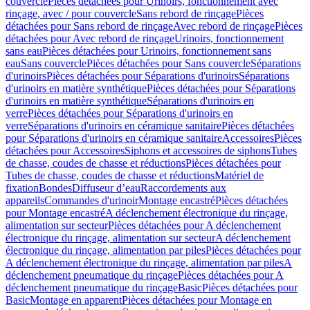
couvercle
Pièces détachées pour Urinoirs, fonctionnement avec
rinçage, avec / pour couvercle
Sans rebord de rinçage
Pièces
détachées pour Sans rebord de rinçage
Avec rebord de rinçage
Pièces
détachées pour Avec rebord de rinçage
Urinoirs, fonctionnement
sans eau
Pièces détachées pour Urinoirs, fonctionnement sans
eau
Sans couvercle
Pièces détachées pour Sans couvercle
Séparations
d'urinoirs
Pièces détachées pour Séparations d'urinoirs
Séparations
d'urinoirs en matière synthétique
Pièces détachées pour Séparations
d'urinoirs en matière synthétique
Séparations d'urinoirs en
verre
Pièces détachées pour Séparations d'urinoirs en
verre
Séparations d'urinoirs en céramique sanitaire
Pièces détachées
pour Séparations d'urinoirs en céramique sanitaire
Accessoires
Pièces
détachées pour Accessoires
Siphons et accessoires de siphons
Tubes
de chasse, coudes de chasse et réductions
Pièces détachées pour
Tubes de chasse, coudes de chasse et réductions
Matériel de
fixation
Bondes
Diffuseur d’eau
Raccordements aux
appareils
Commandes d'urinoir
Montage encastré
Pièces détachées
pour Montage encastré
A déclenchement électronique du rinçage,
alimentation sur secteur
Pièces détachées pour A déclenchement
électronique du rinçage, alimentation sur secteur
A déclenchement
électronique du rinçage, alimentation par piles
Pièces détachées pour
A déclenchement électronique du rinçage, alimentation par piles
A
déclenchement pneumatique du rinçage
Pièces détachées pour A
déclenchement pneumatique du rinçage
Basic
Pièces détachées pour
Basic
Montage en apparent
Pièces détachées pour Montage en