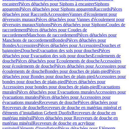
encastrer
Pièces détachées pour Siphons à encastrer
Siphons
apparents
Pièces détachées pour Siphons apparents
Raccords
Pièces
détachées pour Raccords
Accessoires
Vannes d'écoulement pour
déversoirs muraux
Pièces détachées pour Vannes d'écoulement pour
déversoirs muraux
Siphons
Pièces détachées pour Siphons
Coudes de
raccordement
Pièces détachées pour Coudes de
raccordement
Manchons de raccordement
Pièces détachées pour
Manchons de raccordement
Bondes
Pièces détachées pour
Bondes
Accessoires
Pièces détachées pour Accessoires
Douches et
baignoires
Douches
Evacuation des sols pour douches
Pièces
détachées pour Evacuation des sols pour douches
Ecoulements de
douche
Pièces détachées pour Ecoulements de douche
Accessoires
pour écoulements de douche
Pièces détachées pour Accessoires pour
écoulements de douche
Bondes pour douches de plain-pied
Pièces
détachées pour Bondes pour douches de plain-pied
Accessoires pour
bondes pour douches de plain-pied
Pièces détachées pour
Accessoires pour bondes pour douches de plain-pied
Evacuations
murales
Pièces détachées pour Evacuations murales
Accessoires pour
évacuations murales
Pièces détachées pour Accessoires pour
évacuations murales
Receveurs de douche
Pièces détachées pour
Receveurs de douche
Receveurs de douche en matériau minéral et
éléments d’installation Geberit Duofix
Receveurs de douche en
matériau minéral
Pièces détachées pour Receveurs de douche en
matériau minéral
Receveurs de douche en acrylique
sanitaire
Eléments d'installation
Pièces détachées pour Eléments