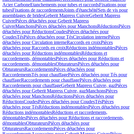
Acier Carbone
Etanchements pour tubes et raccords
Fixations pour
tubes
Fixations de raccordements
Joints d'étanchéité
Sets de vis pour
assemblages de brides
Geberit Mapress Cuivre
Geberit Mapress
Cuivre
Pièces détachées pour Geberit Mapress
Cuivre
Manchons
Pièces détachées pour Manchons
Réductions
Pièces
détachées pour Réductions
Coudes
Pièces détachées pour
Coudes
Tés
Pièces détachées pour Tés
Circulation interne
Pièces
détachées pour Circulation interne
Raccords en croix
Pièces
détachées pour Raccords en croix
Réductions indémontables
Pièces
détachées pour Réductions indémontables
Réductions et
raccordements, démontables
Pièces détachées pour Réductions et
raccordements, démontables
Obturateurs
Pièces détachées pour
Obturateurs
Raccordements
Pièces détachées pour
Raccordements
Tés pour chauffage
Pièces détachées pour Tés pour
chauffage
Raccordements pour chauffage
Pièces détachées pour
Raccordements pour chauffage
Geberit Mapress Cuivre, gaz
Pièces
détachées pour Geberit Mapress Cuivre, gaz
Manchons
Pièces
détachées pour Manchons
Réductions
Pièces détachées pour
Réductions
Coudes
Pièces détachées pour Coudes
Tés
Pièces
détachées pour Tés
Réductions indémontables
Pièces détachées pour
Réductions indémontables
Réductions et raccordements,
démontables
Pièces détachées pour Réductions et raccordements,
démontables
Obturateurs
Pièces détachées pour
Obturateurs
Raccordements
Pièces détachées pour
Raccordements
Accessoires pour Geberit Mapress Cuivre
Pièces