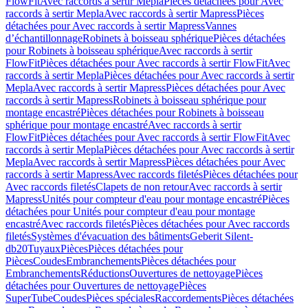
FlowFit
Avec raccords à sertir Mepla
Pièces détachées pour Avec
raccords à sertir Mepla
Avec raccords à sertir Mapress
Pièces
détachées pour Avec raccords à sertir Mapress
Vannes
d’échantillonnage
Robinets à boisseau sphérique
Pièces détachées
pour Robinets à boisseau sphérique
Avec raccords à sertir
FlowFit
Pièces détachées pour Avec raccords à sertir FlowFit
Avec
raccords à sertir Mepla
Pièces détachées pour Avec raccords à sertir
Mepla
Avec raccords à sertir Mapress
Pièces détachées pour Avec
raccords à sertir Mapress
Robinets à boisseau sphérique pour
montage encastré
Pièces détachées pour Robinets à boisseau
sphérique pour montage encastré
Avec raccords à sertir
FlowFit
Pièces détachées pour Avec raccords à sertir FlowFit
Avec
raccords à sertir Mepla
Pièces détachées pour Avec raccords à sertir
Mepla
Avec raccords à sertir Mapress
Pièces détachées pour Avec
raccords à sertir Mapress
Avec raccords filetés
Pièces détachées pour
Avec raccords filetés
Clapets de non retour
Avec raccords à sertir
Mapress
Unités pour compteur d'eau pour montage encastré
Pièces
détachées pour Unités pour compteur d'eau pour montage
encastré
Avec raccords filetés
Pièces détachées pour Avec raccords
filetés
Systèmes d'évacuation des bâtiments
Geberit Silent-
db20
Tuyaux
Pièces
Pièces détachées pour
Pièces
Coudes
Embranchements
Pièces détachées pour
Embranchements
Réductions
Ouvertures de nettoyage
Pièces
détachées pour Ouvertures de nettoyage
Pièces
SuperTube
Coudes
Pièces spéciales
Raccordements
Pièces détachées