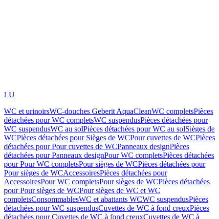
LU
WC et urinoirs
WC-douches Geberit AquaClean
WC complets
Pièces
détachées pour WC complets
WC suspendus
Pièces détachées pour
WC suspendus
WC au sol
Pièces détachées pour WC au sol
Sièges de
WC
Pièces détachées pour Sièges de WC
Pour cuvettes de WC
Pièces
détachées pour Pour cuvettes de WC
Panneaux design
Pièces
détachées pour Panneaux design
Pour WC complets
Pièces détachées
pour Pour WC complets
Pour sièges de WC
Pièces détachées pour
Pour sièges de WC
Accessoires
Pièces détachées pour
Accessoires
Pour WC complets
Pour sièges de WC
Pièces détachées
pour Pour sièges de WC
Pour sièges de WC et WC
complets
Consommables
WC et abattants WC
WC suspendus
Pièces
détachées pour WC suspendus
Cuvettes de WC à fond creux
Pièces
détachées pour Cuvettes de WC à fond creux
Cuvettes de WC à