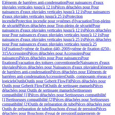
Eléments de barrières anti-condensation
Pour naissances d'eaux
pluviales verticales jusqu'à 12 l/s
Pièces détachées pour Pour
naissances d'eaux pluviales verticales jusqu'à 12 l/s
Pour naissances
d'eaux pluviales verticales jusqu'à 25 l/s
Protection
incendie
Protection incendie pour systèmes d'évacuation
Trop-pleins
de sécurité
Pièces détachées pour Trop-pleins de sécurité
Pour
naissances d'eaux pluviales verticales jusqu'à 12 l/s
Pièces détachées
pour Pour naissances d'eaux pluviales verticales jusqu'à 12 l/s
Pour
naissances d'eaux pluviales verticales jusqu'à 25 l/s
Pièces détachées
pour Pour naissances d'eaux pluviales verticales jusqu'à 25
l/s
Fixations
Système de fixation d40–200
Système de fixation d250–
315
Accessoires
Pièces détachées pour Accessoires
Pour
naissances
Pièces détachées pour Pour naissances
Pour
fixations
Evacuation des toitures conventionnelle
Naissances d'eaux
pluviales
Pièces détachées pour Naissances d'eaux pluviales
Eléments
de barrières anti-condensation
Pièces détachées pour Eléments de
barrières anti-condensation
Accessoires
Outils, composants réseau et
logiciels
Outils
Outils pour Geberit FlowFit
Pièces détachées pour
Outils pour Geberit FlowFit
Outils de sertissage manuels
Pièces
détachées pour Outils de sertissage manuels
Sertisseuses
compatibilité [1]
Pièces détachées pour Sertisseuses compatibilité
[1]
Sertisseuses compatibilité [2]
Pièces détachées pour Sertisseuses
compatibilité [2]
Outils de préparation de tube
Pièces détachées pour
Outils de préparation de tube
Bouchons d'essai de pression
Pièces
détachées pour Bouchons d'essai de pression
Equipements de