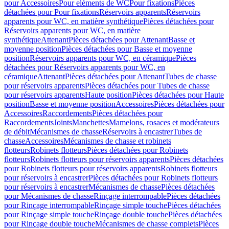
pour Accessoires
Pour eléments de WC
Pour fixations
Pièces
détachées pour Pour fixations
Réservoirs apparents
Réservoirs
apparents pour WC, en matière synthétique
Pièces détachées pour
Réservoirs apparents pour WC, en matière
synthétique
Attenant
Pièces détachées pour Attenant
Basse et
moyenne position
Pièces détachées pour Basse et moyenne
position
Réservoirs apparents pour WC, en céramique
Pièces
détachées pour Réservoirs apparents pour WC, en
céramique
Attenant
Pièces détachées pour Attenant
Tubes de chasse
pour réservoirs apparents
Pièces détachées pour Tubes de chasse
pour réservoirs apparents
Haute position
Pièces détachées pour Haute
position
Basse et moyenne position
Accessoires
Pièces détachées pour
Accessoires
Raccordements
Pièces détachées pour
Raccordements
Joints
Manchettes
Mamelons, rosaces et modérateurs
de débit
Mécanismes de chasse
Réservoirs à encastrer
Tubes de
chasse
Accessoires
Mécanismes de chasse et robinets
flotteurs
Robinets flotteurs
Pièces détachées pour Robinets
flotteurs
Robinets flotteurs pour réservoirs apparents
Pièces détachées
pour Robinets flotteurs pour réservoirs apparents
Robinets flotteurs
pour réservoirs à encastrer
Pièces détachées pour Robinets flotteurs
pour réservoirs à encastrer
Mécanismes de chasse
Pièces détachées
pour Mécanismes de chasse
Rinçage interrompable
Pièces détachées
pour Rinçage interrompable
Rinçage simple touche
Pièces détachées
pour Rinçage simple touche
Rinçage double touche
Pièces détachées
pour Rinçage double touche
Mécanismes de chasse complets
Pièces