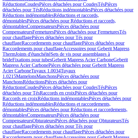
Réductions
Coudes
Pièces détachées pour Coudes
Tés
Pièces
détachées pour Tés
Réductions indémontables
Pièces détachées pour
Réductions indémontables
Réductions et raccords,
démontables
Pièces détachées pour Réductions et raccords,
démontables
Compensateurs
Pièces détachées pour
Compensateurs
Fermetures
Pièces détachées pour Fermetures
Tés
pour chauffage
Pièces détachées pour Tés pour
chauffage
Raccordements pour chauffage
Pièces détachées pour
Raccordements pour chauffage
Accessoires pour Geberit Mapress
Therm
Joints d'étanchéité
Sets de vis pour assemblages à
bride
Fixations pour tubes
Geberit Mapress Acier Carbone
Geberit
Mapress Acier Carbone
Pièces détachées pour Geberit Mapress
Acier Carbone
Tuyaux 1.0034
Tuyaux
1.0215
Mamelons
Manchons
Pièces détachées pour
Manchons
Réductions
Pièces détachées pour
Réductions
Coudes
Pièces détachées pour Coudes
Tés
Pièces
détachées pour Tés
Raccords en croix
Pièces détachées pour
Raccords en croix
Réductions indémontables
Pièces détachées pour
Réductions indémontables
Réductions et raccordements,
démontables
Pièces détachées pour Réductions et raccordements,
démontables
Compensateurs
Pièces détachées pour
Compensateurs
Obturateurs
Pièces détachées pour Obturateurs
Tés
pour chauffage
Pièces détachées pour Tés pour
chauffage
Raccordements pour chauffage
Pièces détachées pour
Raccordements pour chauffage
Accessoires pour Geberit Mapress