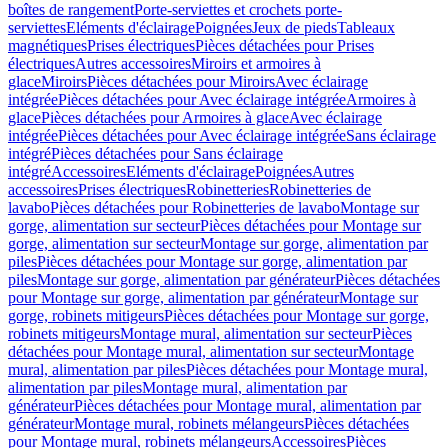
boîtes de rangement
Porte-serviettes et crochets porte-
serviettes
Eléments d'éclairage
Poignées
Jeux de pieds
Tableaux
magnétiques
Prises électriques
Pièces détachées pour Prises
électriques
Autres accessoires
Miroirs et armoires à
glace
Miroirs
Pièces détachées pour Miroirs
Avec éclairage
intégrée
Pièces détachées pour Avec éclairage intégrée
Armoires à
glace
Pièces détachées pour Armoires à glace
Avec éclairage
intégrée
Pièces détachées pour Avec éclairage intégrée
Sans éclairage
intégré
Pièces détachées pour Sans éclairage
intégré
Accessoires
Eléments d'éclairage
Poignées
Autres
accessoires
Prises électriques
Robinetteries
Robinetteries de
lavabo
Pièces détachées pour Robinetteries de lavabo
Montage sur
gorge, alimentation sur secteur
Pièces détachées pour Montage sur
gorge, alimentation sur secteur
Montage sur gorge, alimentation par
piles
Pièces détachées pour Montage sur gorge, alimentation par
piles
Montage sur gorge, alimentation par générateur
Pièces détachées
pour Montage sur gorge, alimentation par générateur
Montage sur
gorge, robinets mitigeurs
Pièces détachées pour Montage sur gorge,
robinets mitigeurs
Montage mural, alimentation sur secteur
Pièces
détachées pour Montage mural, alimentation sur secteur
Montage
mural, alimentation par piles
Pièces détachées pour Montage mural,
alimentation par piles
Montage mural, alimentation par
générateur
Pièces détachées pour Montage mural, alimentation par
générateur
Montage mural, robinets mélangeurs
Pièces détachées
pour Montage mural, robinets mélangeurs
Accessoires
Pièces