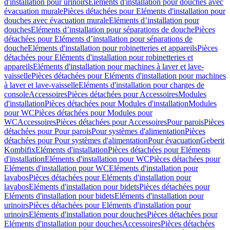
d'installation pour urinoirs
Eléments d'installation pour douches avec
évacuation murale
Pièces détachées pour Eléments d'installation pour
douches avec évacuation murale
Eléments d’installation pour
douches
Eléments d’installation pour séparations de douche
Pièces
détachées pour Eléments d’installation pour séparations de
douche
Eléments d'installation pour robinetteries et appareils
Pièces
détachées pour Eléments d'installation pour robinetteries et
appareils
Eléments d'installation pour machines à laver et lave-
vaisselle
Pièces détachées pour Eléments d'installation pour machines
à laver et lave-vaisselle
Eléments d'installation pour charges de
console
Accessoires
Pièces détachées pour Accessoires
Modules
d'installation
Pièces détachées pour Modules d'installation
Modules
pour WC
Pièces détachées pour Modules pour
WC
Accessoires
Pièces détachées pour Accessoires
Pour parois
Pièces
détachées pour Pour parois
Pour systèmes d'alimentation
Pièces
détachées pour Pour systèmes d'alimentation
Pour évacuation
Geberit
Kombifix
Eléments d'installation
Pièces détachées pour Eléments
d'installation
Eléments d'installation pour WC
Pièces détachées pour
Eléments d'installation pour WC
Eléments d'installation pour
lavabos
Pièces détachées pour Eléments d'installation pour
lavabos
Eléments d'installation pour bidets
Pièces détachées pour
Eléments d'installation pour bidets
Eléments d'installation pour
urinoirs
Pièces détachées pour Eléments d'installation pour
urinoirs
Eléments d'installation pour douches
Pièces détachées pour
Eléments d'installation pour douches
Accessoires
Pièces détachées