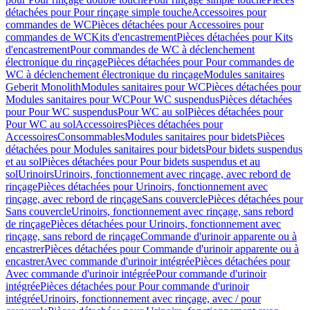
détachées pour Pour rinçage simple touche
Accessoires pour
commandes de WC
Pièces détachées pour Accessoires pour
commandes de WC
Kits d'encastrement
Pièces détachées pour Kits
d'encastrement
Pour commandes de WC à déclenchement
électronique du rinçage
Pièces détachées pour Pour commandes de
WC à déclenchement électronique du rinçage
Modules sanitaires
Geberit Monolith
Modules sanitaires pour WC
Pièces détachées pour
Modules sanitaires pour WC
Pour WC suspendus
Pièces détachées
pour Pour WC suspendus
Pour WC au sol
Pièces détachées pour
Pour WC au sol
Accessoires
Pièces détachées pour
Accessoires
Consommables
Modules sanitaires pour bidets
Pièces
détachées pour Modules sanitaires pour bidets
Pour bidets suspendus
et au sol
Pièces détachées pour Pour bidets suspendus et au
sol
Urinoirs
Urinoirs, fonctionnement avec rinçage, avec rebord de
rinçage
Pièces détachées pour Urinoirs, fonctionnement avec
rinçage, avec rebord de rinçage
Sans couvercle
Pièces détachées pour
Sans couvercle
Urinoirs, fonctionnement avec rinçage, sans rebord
de rinçage
Pièces détachées pour Urinoirs, fonctionnement avec
rinçage, sans rebord de rinçage
Commande d'urinoir apparente ou à
encastrer
Pièces détachées pour Commande d'urinoir apparente ou à
encastrer
Avec commande d'urinoir intégrée
Pièces détachées pour
Avec commande d'urinoir intégrée
Pour commande d'urinoir
intégrée
Pièces détachées pour Pour commande d'urinoir
intégrée
Urinoirs, fonctionnement avec rinçage, avec / pour