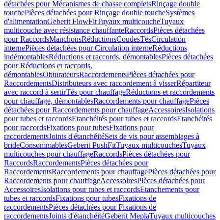
détachées pour Mécanismes de chasse complets
Rinçage double
touche
Pièces détachées pour Rinçage double touche
Systèmes
d'alimentation
Geberit FlowFit
Tuyaux multicouche
Tuyaux
multicouche avec résistance chauffante
Raccords
Pièces détachées
pour Raccords
Manchons
Réductions
Coudes
Tés
Circulation
interne
Pièces détachées pour Circulation interne
Réductions
indémontables
Réductions et raccords, démontables
Pièces détachées
pour Réductions et raccords,
démontables
Obturateurs
Raccordements
Pièces détachées pour
Raccordements
Distributeurs avec raccordement à visser
Répartiteur
avec raccord à sertir
Tés pour chauffage
Réductions et raccordements
pour chauffage, démontables
Raccordements pour chauffage
Pièces
détachées pour Raccordements pour chauffage
Accessoires
Isolations
pour tubes et raccords
Etanchéités pour tubes et raccords
Etanchéités
pour raccords
Fixations pour tubes
Fixations pour
raccordements
Joints d'étanchéité
Sets de vis pour assemblages à
bride
Consommables
Geberit PushFit
Tuyaux multicouches
Tuyaux
multicouches pour chauffage
Raccords
Pièces détachées pour
Raccords
Raccordements
Pièces détachées pour
Raccordements
Raccordements pour chauffage
Pièces détachées pour
Raccordements pour chauffage
Accessoires
Pièces détachées pour
Accessoires
Isolations pour tubes et raccords
Etanchements pour
tubes et raccords
Fixations pour tubes
Fixations de
raccordements
Pièces détachées pour Fixations de
raccordements
Joints d'étanchéité
Geberit Mepla
Tuyaux multicouches