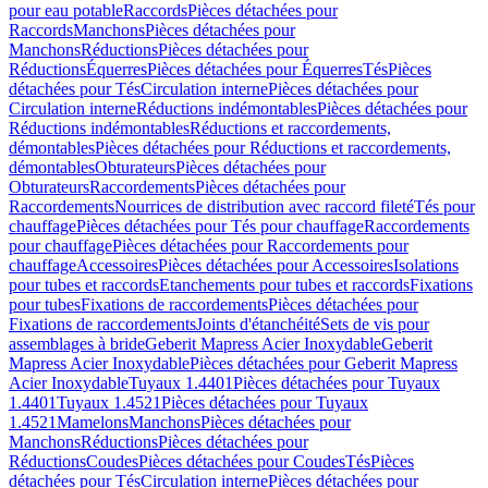
pour eau potable
Raccords
Pièces détachées pour
Raccords
Manchons
Pièces détachées pour
Manchons
Réductions
Pièces détachées pour
Réductions
Équerres
Pièces détachées pour Équerres
Tés
Pièces
détachées pour Tés
Circulation interne
Pièces détachées pour
Circulation interne
Réductions indémontables
Pièces détachées pour
Réductions indémontables
Réductions et raccordements,
démontables
Pièces détachées pour Réductions et raccordements,
démontables
Obturateurs
Pièces détachées pour
Obturateurs
Raccordements
Pièces détachées pour
Raccordements
Nourrices de distribution avec raccord fileté
Tés pour
chauffage
Pièces détachées pour Tés pour chauffage
Raccordements
pour chauffage
Pièces détachées pour Raccordements pour
chauffage
Accessoires
Pièces détachées pour Accessoires
Isolations
pour tubes et raccords
Etanchements pour tubes et raccords
Fixations
pour tubes
Fixations de raccordements
Pièces détachées pour
Fixations de raccordements
Joints d'étanchéité
Sets de vis pour
assemblages à bride
Geberit Mapress Acier Inoxydable
Geberit
Mapress Acier Inoxydable
Pièces détachées pour Geberit Mapress
Acier Inoxydable
Tuyaux 1.4401
Pièces détachées pour Tuyaux
1.4401
Tuyaux 1.4521
Pièces détachées pour Tuyaux
1.4521
Mamelons
Manchons
Pièces détachées pour
Manchons
Réductions
Pièces détachées pour
Réductions
Coudes
Pièces détachées pour Coudes
Tés
Pièces
détachées pour Tés
Circulation interne
Pièces détachées pour