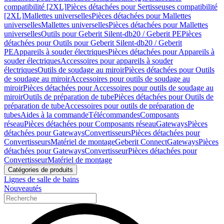
compatibilité [2XL]
Pièces détachées pour Sertisseuses compatibilité
[2XL]
Mallettes universelles
Pièces détachées pour Mallettes
universelles
Mallettes universelles
Pièces détachées pour Mallettes
universelles
Outils pour Geberit Silent-db20 / Geberit PE
Pièces
détachées pour Outils pour Geberit Silent-db20 / Geberit
PE
Appareils à souder électriques
Pièces détachées pour Appareils à
souder électriques
Accessoires pour appareils à souder
électriques
Outils de soudage au miroir
Pièces détachées pour Outils
de soudage au miroir
Accessoires pour outils de soudage au
miroir
Pièces détachées pour Accessoires pour outils de soudage au
miroir
Outils de préparation de tube
Pièces détachées pour Outils de
préparation de tube
Accessoires pour outils de préparation de
tubes
Aides à la commande
Télécommandes
Composants
réseau
Pièces détachées pour Composants réseau
Gateways
Pièces
détachées pour Gateways
Convertisseurs
Pièces détachées pour
Convertisseurs
Matériel de montage
Geberit Connect
Gateways
Pièces
détachées pour Gateways
Convertisseur
Pièces détachées pour
Convertisseur
Matériel de montage
Catégories de produits
Lignes de salle de bains
Nouveautés