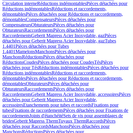
Circulation interne
Réductions indémontables
Pièces détachées pour
Réductions indémontables
Réductions et raccordements,
démontables
Pièces détachées pour Réductions et raccordements,
démontables
Compensateurs
Pièces détachées pour
Compensateurs
Obturateurs
Pièces détachées pour
Obturateurs
Raccordements
Pièces détachées pour
Raccordements
Geberit Mapress Acier Inoxydable, gaz
Pièces
détachées pour Geberit Mapress Acier Inoxydable, gaz
Tubes
1.4401
Pièces détachées pour Tubes
1.4401
Mamelons
Manchons
Pièces détachées pour
Manchons
Réductions
Pièces détachées pour
Réductions
Coudes
Pièces détachées pour Coudes
Tés
Pièces
détachées pour Tés
Réductions indémontables
Pièces détachées pour
Réductions indémontables
Réductions et raccordements,
démontables
Pièces détachées pour Réductions et raccordements,
démontables
Obturateurs
Pièces détachées pour
Obturateurs
Raccordements
Pièces détachées pour
Raccordements
Geberit Mapress Acier Inoxydable, accessoires
Pièces
détachées pour Geberit Mapress Acier Inoxydable,
accessoires
Etanchements pour tubes et raccords
Fixations pour
tubes
Fixations de raccordements
Pièces détachées pour Fixations de
raccordements
Joints d'étanchéité
Sets de vis pour assemblages de
brides
Geberit Mapress Therm
Tuyaux Therm
Raccords
Pièces
détachées pour Raccords
Manchons
Pièces détachées pour
Manchons
Réductions
Pièces détachées pour