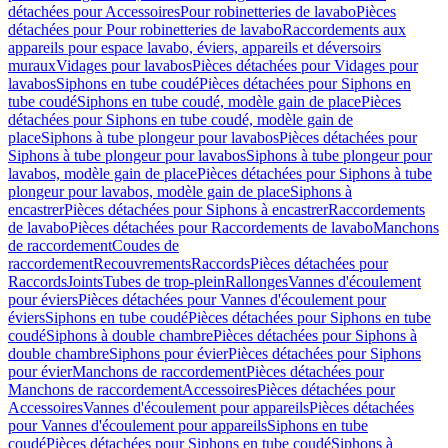
détachées pour Accessoires
Pour robinetteries de lavabo
Pièces
détachées pour Pour robinetteries de lavabo
Raccordements aux
appareils pour espace lavabo, éviers, appareils et déversoirs
muraux
Vidages pour lavabos
Pièces détachées pour Vidages pour
lavabos
Siphons en tube coudé
Pièces détachées pour Siphons en
tube coudé
Siphons en tube coudé, modèle gain de place
Pièces
détachées pour Siphons en tube coudé, modèle gain de
place
Siphons à tube plongeur pour lavabos
Pièces détachées pour
Siphons à tube plongeur pour lavabos
Siphons à tube plongeur pour
lavabos, modèle gain de place
Pièces détachées pour Siphons à tube
plongeur pour lavabos, modèle gain de place
Siphons à
encastrer
Pièces détachées pour Siphons à encastrer
Raccordements
de lavabo
Pièces détachées pour Raccordements de lavabo
Manchons
de raccordement
Coudes de
raccordement
Recouvrements
Raccords
Pièces détachées pour
Raccords
Joints
Tubes de trop-plein
Rallonges
Vannes d'écoulement
pour éviers
Pièces détachées pour Vannes d'écoulement pour
éviers
Siphons en tube coudé
Pièces détachées pour Siphons en tube
coudé
Siphons à double chambre
Pièces détachées pour Siphons à
double chambre
Siphons pour évier
Pièces détachées pour Siphons
pour évier
Manchons de raccordement
Pièces détachées pour
Manchons de raccordement
Accessoires
Pièces détachées pour
Accessoires
Vannes d'écoulement pour appareils
Pièces détachées
pour Vannes d'écoulement pour appareils
Siphons en tube
coudé
Pièces détachées pour Siphons en tube coudé
Siphons à