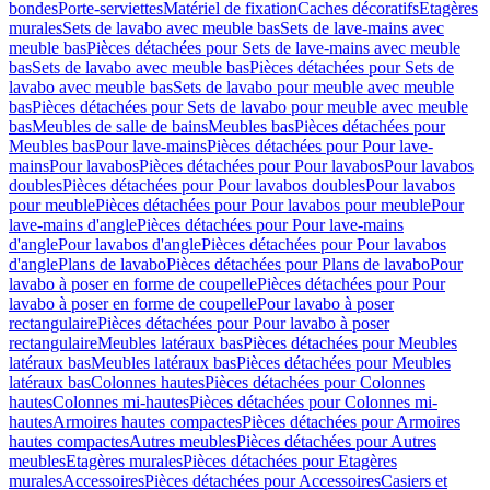
bondes
Porte-serviettes
Matériel de fixation
Caches décoratifs
Etagères
murales
Sets de lavabo avec meuble bas
Sets de lave-mains avec
meuble bas
Pièces détachées pour Sets de lave-mains avec meuble
bas
Sets de lavabo avec meuble bas
Pièces détachées pour Sets de
lavabo avec meuble bas
Sets de lavabo pour meuble avec meuble
bas
Pièces détachées pour Sets de lavabo pour meuble avec meuble
bas
Meubles de salle de bains
Meubles bas
Pièces détachées pour
Meubles bas
Pour lave-mains
Pièces détachées pour Pour lave-
mains
Pour lavabos
Pièces détachées pour Pour lavabos
Pour lavabos
doubles
Pièces détachées pour Pour lavabos doubles
Pour lavabos
pour meuble
Pièces détachées pour Pour lavabos pour meuble
Pour
lave-mains d'angle
Pièces détachées pour Pour lave-mains
d'angle
Pour lavabos d'angle
Pièces détachées pour Pour lavabos
d'angle
Plans de lavabo
Pièces détachées pour Plans de lavabo
Pour
lavabo à poser en forme de coupelle
Pièces détachées pour Pour
lavabo à poser en forme de coupelle
Pour lavabo à poser
rectangulaire
Pièces détachées pour Pour lavabo à poser
rectangulaire
Meubles latéraux bas
Pièces détachées pour Meubles
latéraux bas
Meubles latéraux bas
Pièces détachées pour Meubles
latéraux bas
Colonnes hautes
Pièces détachées pour Colonnes
hautes
Colonnes mi-hautes
Pièces détachées pour Colonnes mi-
hautes
Armoires hautes compactes
Pièces détachées pour Armoires
hautes compactes
Autres meubles
Pièces détachées pour Autres
meubles
Etagères murales
Pièces détachées pour Etagères
murales
Accessoires
Pièces détachées pour Accessoires
Casiers et