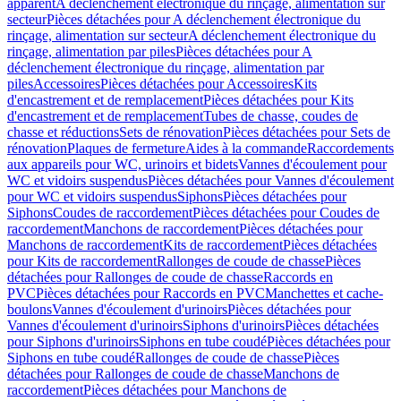
apparent
A déclenchement électronique du rinçage, alimentation sur
secteur
Pièces détachées pour A déclenchement électronique du
rinçage, alimentation sur secteur
A déclenchement électronique du
rinçage, alimentation par piles
Pièces détachées pour A
déclenchement électronique du rinçage, alimentation par
piles
Accessoires
Pièces détachées pour Accessoires
Kits
d'encastrement et de remplacement
Pièces détachées pour Kits
d'encastrement et de remplacement
Tubes de chasse, coudes de
chasse et réductions
Sets de rénovation
Pièces détachées pour Sets de
rénovation
Plaques de fermeture
Aides à la commande
Raccordements
aux appareils pour WC, urinoirs et bidets
Vannes d'écoulement pour
WC et vidoirs suspendus
Pièces détachées pour Vannes d'écoulement
pour WC et vidoirs suspendus
Siphons
Pièces détachées pour
Siphons
Coudes de raccordement
Pièces détachées pour Coudes de
raccordement
Manchons de raccordement
Pièces détachées pour
Manchons de raccordement
Kits de raccordement
Pièces détachées
pour Kits de raccordement
Rallonges de coude de chasse
Pièces
détachées pour Rallonges de coude de chasse
Raccords en
PVC
Pièces détachées pour Raccords en PVC
Manchettes et cache-
boulons
Vannes d'écoulement d'urinoirs
Pièces détachées pour
Vannes d'écoulement d'urinoirs
Siphons d'urinoirs
Pièces détachées
pour Siphons d'urinoirs
Siphons en tube coudé
Pièces détachées pour
Siphons en tube coudé
Rallonges de coude de chasse
Pièces
détachées pour Rallonges de coude de chasse
Manchons de
raccordement
Pièces détachées pour Manchons de