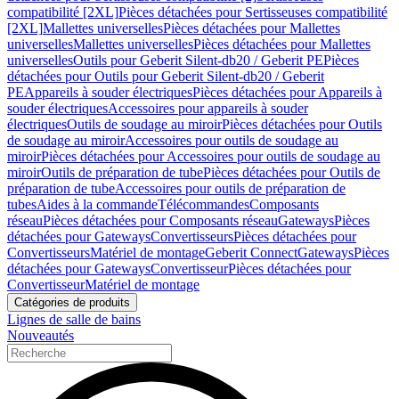
compatibilité [2XL]
Pièces détachées pour Sertisseuses compatibilité
[2XL]
Mallettes universelles
Pièces détachées pour Mallettes
universelles
Mallettes universelles
Pièces détachées pour Mallettes
universelles
Outils pour Geberit Silent-db20 / Geberit PE
Pièces
détachées pour Outils pour Geberit Silent-db20 / Geberit
PE
Appareils à souder électriques
Pièces détachées pour Appareils à
souder électriques
Accessoires pour appareils à souder
électriques
Outils de soudage au miroir
Pièces détachées pour Outils
de soudage au miroir
Accessoires pour outils de soudage au
miroir
Pièces détachées pour Accessoires pour outils de soudage au
miroir
Outils de préparation de tube
Pièces détachées pour Outils de
préparation de tube
Accessoires pour outils de préparation de
tubes
Aides à la commande
Télécommandes
Composants
réseau
Pièces détachées pour Composants réseau
Gateways
Pièces
détachées pour Gateways
Convertisseurs
Pièces détachées pour
Convertisseurs
Matériel de montage
Geberit Connect
Gateways
Pièces
détachées pour Gateways
Convertisseur
Pièces détachées pour
Convertisseur
Matériel de montage
Catégories de produits
Lignes de salle de bains
Nouveautés