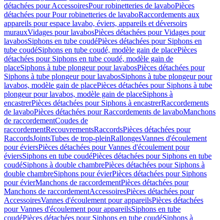
détachées pour Accessoires
Pour robinetteries de lavabo
Pièces
détachées pour Pour robinetteries de lavabo
Raccordements aux
appareils pour espace lavabo, éviers, appareils et déversoirs
muraux
Vidages pour lavabos
Pièces détachées pour Vidages pour
lavabos
Siphons en tube coudé
Pièces détachées pour Siphons en
tube coudé
Siphons en tube coudé, modèle gain de place
Pièces
détachées pour Siphons en tube coudé, modèle gain de
place
Siphons à tube plongeur pour lavabos
Pièces détachées pour
Siphons à tube plongeur pour lavabos
Siphons à tube plongeur pour
lavabos, modèle gain de place
Pièces détachées pour Siphons à tube
plongeur pour lavabos, modèle gain de place
Siphons à
encastrer
Pièces détachées pour Siphons à encastrer
Raccordements
de lavabo
Pièces détachées pour Raccordements de lavabo
Manchons
de raccordement
Coudes de
raccordement
Recouvrements
Raccords
Pièces détachées pour
Raccords
Joints
Tubes de trop-plein
Rallonges
Vannes d'écoulement
pour éviers
Pièces détachées pour Vannes d'écoulement pour
éviers
Siphons en tube coudé
Pièces détachées pour Siphons en tube
coudé
Siphons à double chambre
Pièces détachées pour Siphons à
double chambre
Siphons pour évier
Pièces détachées pour Siphons
pour évier
Manchons de raccordement
Pièces détachées pour
Manchons de raccordement
Accessoires
Pièces détachées pour
Accessoires
Vannes d'écoulement pour appareils
Pièces détachées
pour Vannes d'écoulement pour appareils
Siphons en tube
coudé
Pièces détachées pour Siphons en tube coudé
Siphons à