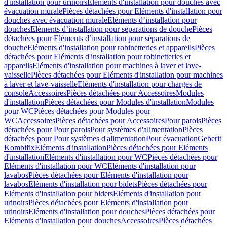
d'installation pour urinoirs
Eléments d'installation pour douches avec
évacuation murale
Pièces détachées pour Eléments d'installation pour
douches avec évacuation murale
Eléments d’installation pour
douches
Eléments d’installation pour séparations de douche
Pièces
détachées pour Eléments d’installation pour séparations de
douche
Eléments d'installation pour robinetteries et appareils
Pièces
détachées pour Eléments d'installation pour robinetteries et
appareils
Eléments d'installation pour machines à laver et lave-
vaisselle
Pièces détachées pour Eléments d'installation pour machines
à laver et lave-vaisselle
Eléments d'installation pour charges de
console
Accessoires
Pièces détachées pour Accessoires
Modules
d'installation
Pièces détachées pour Modules d'installation
Modules
pour WC
Pièces détachées pour Modules pour
WC
Accessoires
Pièces détachées pour Accessoires
Pour parois
Pièces
détachées pour Pour parois
Pour systèmes d'alimentation
Pièces
détachées pour Pour systèmes d'alimentation
Pour évacuation
Geberit
Kombifix
Eléments d'installation
Pièces détachées pour Eléments
d'installation
Eléments d'installation pour WC
Pièces détachées pour
Eléments d'installation pour WC
Eléments d'installation pour
lavabos
Pièces détachées pour Eléments d'installation pour
lavabos
Eléments d'installation pour bidets
Pièces détachées pour
Eléments d'installation pour bidets
Eléments d'installation pour
urinoirs
Pièces détachées pour Eléments d'installation pour
urinoirs
Eléments d'installation pour douches
Pièces détachées pour
Eléments d'installation pour douches
Accessoires
Pièces détachées