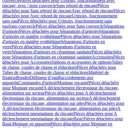
couvercle
Pièces détachées pour Urinoirs, fonctionnement avec
rinçage, avec / pour couvercle
Sans rebord de rinçage
Pièces
détachées pour Sans rebord de rinçage
Avec rebord de rinçage
Pièces
détachées pour Avec rebord de rinçage
Urinoirs, fonctionnement
sans eau
Pièces détachées pour Urinoirs, fonctionnement sans
eau
Sans couvercle
Pièces détachées pour Sans couvercle
Séparations
d'urinoirs
Pièces détachées pour Séparations d'urinoirs
Séparations
d'urinoirs en matière synthétique
Pièces détachées pour Séparations
d'urinoirs en matière synthétique
Séparations d'urinoirs en
verre
Pièces détachées pour Séparations d'urinoirs en
verre
Séparations d'urinoirs en céramique sanitaire
Pièces détachées
pour Séparations d'urinoirs en céramique sanitaire
Accessoires
Pièces
détachées pour Accessoires
Siphons et accessoires de siphons
Tubes
de chasse, coudes de chasse et réductions
Pièces détachées pour
Tubes de chasse, coudes de chasse et réductions
Matériel de
fixation
Bondes
Diffuseur d’eau
Raccordements aux
appareils
Commandes d'urinoir
Montage encastré
Pièces détachées
pour Montage encastré
A déclenchement électronique du rinçage,
alimentation sur secteur
Pièces détachées pour A déclenchement
électronique du rinçage, alimentation sur secteur
A déclenchement
électronique du rinçage, alimentation par piles
Pièces détachées pour
A déclenchement électronique du rinçage, alimentation par piles
A
déclenchement pneumatique du rinçage
Pièces détachées pour A
déclenchement pneumatique du rinçage
Basic
Pièces détachées pour
Basic
Montage en apparent
Pièces détachées pour Montage en