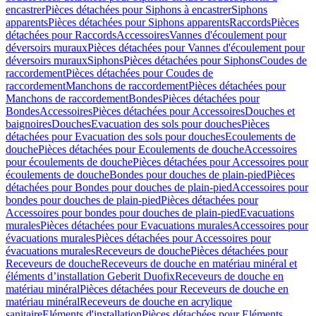
encastrer
Pièces détachées pour Siphons à encastrer
Siphons
apparents
Pièces détachées pour Siphons apparents
Raccords
Pièces
détachées pour Raccords
Accessoires
Vannes d'écoulement pour
déversoirs muraux
Pièces détachées pour Vannes d'écoulement pour
déversoirs muraux
Siphons
Pièces détachées pour Siphons
Coudes de
raccordement
Pièces détachées pour Coudes de
raccordement
Manchons de raccordement
Pièces détachées pour
Manchons de raccordement
Bondes
Pièces détachées pour
Bondes
Accessoires
Pièces détachées pour Accessoires
Douches et
baignoires
Douches
Evacuation des sols pour douches
Pièces
détachées pour Evacuation des sols pour douches
Ecoulements de
douche
Pièces détachées pour Ecoulements de douche
Accessoires
pour écoulements de douche
Pièces détachées pour Accessoires pour
écoulements de douche
Bondes pour douches de plain-pied
Pièces
détachées pour Bondes pour douches de plain-pied
Accessoires pour
bondes pour douches de plain-pied
Pièces détachées pour
Accessoires pour bondes pour douches de plain-pied
Evacuations
murales
Pièces détachées pour Evacuations murales
Accessoires pour
évacuations murales
Pièces détachées pour Accessoires pour
évacuations murales
Receveurs de douche
Pièces détachées pour
Receveurs de douche
Receveurs de douche en matériau minéral et
éléments d’installation Geberit Duofix
Receveurs de douche en
matériau minéral
Pièces détachées pour Receveurs de douche en
matériau minéral
Receveurs de douche en acrylique
sanitaire
Eléments d'installation
Pièces détachées pour Eléments