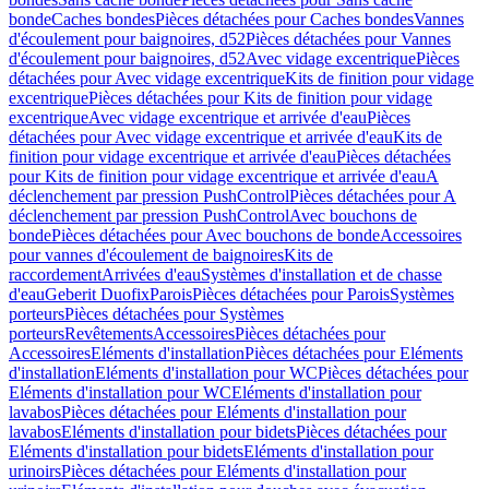
bonde
Caches bondes
Pièces détachées pour Caches bondes
Vannes
d'écoulement pour baignoires, d52
Pièces détachées pour Vannes
d'écoulement pour baignoires, d52
Avec vidage excentrique
Pièces
détachées pour Avec vidage excentrique
Kits de finition pour vidage
excentrique
Pièces détachées pour Kits de finition pour vidage
excentrique
Avec vidage excentrique et arrivée d'eau
Pièces
détachées pour Avec vidage excentrique et arrivée d'eau
Kits de
finition pour vidage excentrique et arrivée d'eau
Pièces détachées
pour Kits de finition pour vidage excentrique et arrivée d'eau
A
déclenchement par pression PushControl
Pièces détachées pour A
déclenchement par pression PushControl
Avec bouchons de
bonde
Pièces détachées pour Avec bouchons de bonde
Accessoires
pour vannes d'écoulement de baignoires
Kits de
raccordement
Arrivées d'eau
Systèmes d'installation et de chasse
d'eau
Geberit Duofix
Parois
Pièces détachées pour Parois
Systèmes
porteurs
Pièces détachées pour Systèmes
porteurs
Revêtements
Accessoires
Pièces détachées pour
Accessoires
Eléments d'installation
Pièces détachées pour Eléments
d'installation
Eléments d'installation pour WC
Pièces détachées pour
Eléments d'installation pour WC
Eléments d'installation pour
lavabos
Pièces détachées pour Eléments d'installation pour
lavabos
Eléments d'installation pour bidets
Pièces détachées pour
Eléments d'installation pour bidets
Eléments d'installation pour
urinoirs
Pièces détachées pour Eléments d'installation pour