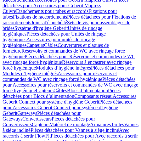
détachées pour Accessoires pour Geberit Mapress
Cuivre
Etanchements pour tubes et raccords
Fixations pour
tubes
Fixations de raccordements
Pièces détachées pour Fixations de
raccordements
Joints d'étanchéité
Sets de vis pour assemblages de
brides
Système d'hygiène Geberit
Unités de rinçage
hygiéniques
Pièces détachées pour Unités de rinçage
hygiéniques
Accessoires pour unités de rinçage
hygiéniques
Capteurs
Câbles
Couvertures et plaques de
fermeture
Réservoirs et commandes de WC avec rinçage forcé
hygiénique
Pièces détachées pour Réservoirs et commandes de WC
avec rinçage forcé hygiénique
Réservoirs à encastrer avec rinçage
forcé hygiénique
Modules d’hygiène intégrés
Pièces détachées pour
Modules d’hygiène intégrés
Accessoires pour réservoirs et
commandes de WC avec rinçage forcé hygiénique
Pièces détachées
pour Accessoires pour réservoirs et commandes de WC avec rinçage
forcé hygiénique
Capteurs
Câbles
Blocs d’alimentation
Pièces
détachées pour Blocs d’alimentation
Composants réseau
Accessoires
Geberit Connect pour système d'hygiène Geberit
Pièces détachées
pour Accessoires Geberit Connect pour système d'hygiène
Geberit
Gateways
Pièces détachées pour
Gateways
Convertisseurs
Pièces détachées pour
Convertisseurs
Capteurs
Matériel de montage
Armatures brutes
Vannes
à siège incliné
Pièces détachées pour Vannes à siège incliné
Avec
raccords à sertir FlowFit
Pièces détachées pour Avec raccords à sertir