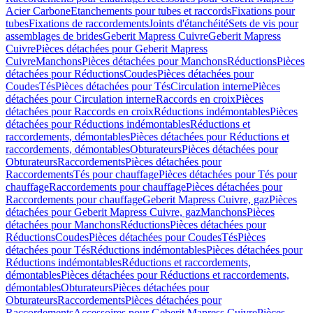
Acier Carbone
Etanchements pour tubes et raccords
Fixations pour
tubes
Fixations de raccordements
Joints d'étanchéité
Sets de vis pour
assemblages de brides
Geberit Mapress Cuivre
Geberit Mapress
Cuivre
Pièces détachées pour Geberit Mapress
Cuivre
Manchons
Pièces détachées pour Manchons
Réductions
Pièces
détachées pour Réductions
Coudes
Pièces détachées pour
Coudes
Tés
Pièces détachées pour Tés
Circulation interne
Pièces
détachées pour Circulation interne
Raccords en croix
Pièces
détachées pour Raccords en croix
Réductions indémontables
Pièces
détachées pour Réductions indémontables
Réductions et
raccordements, démontables
Pièces détachées pour Réductions et
raccordements, démontables
Obturateurs
Pièces détachées pour
Obturateurs
Raccordements
Pièces détachées pour
Raccordements
Tés pour chauffage
Pièces détachées pour Tés pour
chauffage
Raccordements pour chauffage
Pièces détachées pour
Raccordements pour chauffage
Geberit Mapress Cuivre, gaz
Pièces
détachées pour Geberit Mapress Cuivre, gaz
Manchons
Pièces
détachées pour Manchons
Réductions
Pièces détachées pour
Réductions
Coudes
Pièces détachées pour Coudes
Tés
Pièces
détachées pour Tés
Réductions indémontables
Pièces détachées pour
Réductions indémontables
Réductions et raccordements,
démontables
Pièces détachées pour Réductions et raccordements,
démontables
Obturateurs
Pièces détachées pour
Obturateurs
Raccordements
Pièces détachées pour
Raccordements
Accessoires pour Geberit Mapress Cuivre
Pièces