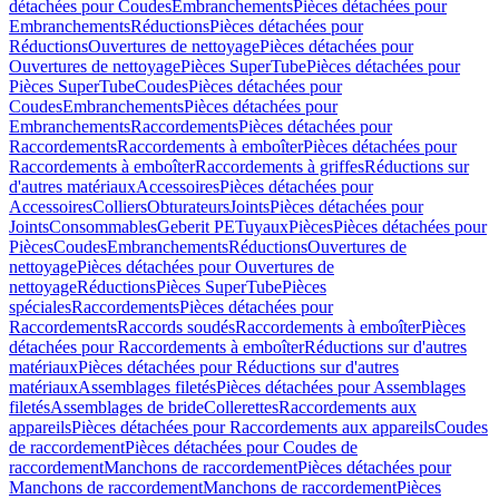
détachées pour Coudes
Embranchements
Pièces détachées pour
Embranchements
Réductions
Pièces détachées pour
Réductions
Ouvertures de nettoyage
Pièces détachées pour
Ouvertures de nettoyage
Pièces SuperTube
Pièces détachées pour
Pièces SuperTube
Coudes
Pièces détachées pour
Coudes
Embranchements
Pièces détachées pour
Embranchements
Raccordements
Pièces détachées pour
Raccordements
Raccordements à emboîter
Pièces détachées pour
Raccordements à emboîter
Raccordements à griffes
Réductions sur
d'autres matériaux
Accessoires
Pièces détachées pour
Accessoires
Colliers
Obturateurs
Joints
Pièces détachées pour
Joints
Consommables
Geberit PE
Tuyaux
Pièces
Pièces détachées pour
Pièces
Coudes
Embranchements
Réductions
Ouvertures de
nettoyage
Pièces détachées pour Ouvertures de
nettoyage
Réductions
Pièces SuperTube
Pièces
spéciales
Raccordements
Pièces détachées pour
Raccordements
Raccords soudés
Raccordements à emboîter
Pièces
détachées pour Raccordements à emboîter
Réductions sur d'autres
matériaux
Pièces détachées pour Réductions sur d'autres
matériaux
Assemblages filetés
Pièces détachées pour Assemblages
filetés
Assemblages de bride
Collerettes
Raccordements aux
appareils
Pièces détachées pour Raccordements aux appareils
Coudes
de raccordement
Pièces détachées pour Coudes de
raccordement
Manchons de raccordement
Pièces détachées pour
Manchons de raccordement
Manchons de raccordement
Pièces