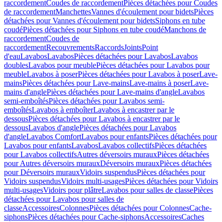
raccordement
Coudes de raccordement
Pièces détachées pour Coudes
de raccordement
Manchettes
Vannes d'écoulement pour bidets
Pièces
détachées pour Vannes d'écoulement pour bidets
Siphons en tube
coudé
Pièces détachées pour Siphons en tube coudé
Manchons de
raccordement
Coudes de
raccordement
Recouvrements
Raccords
Joints
Point
d'eau
Lavabos
Lavabos
Pièces détachées pour Lavabos
Lavabos
doubles
Lavabos pour meuble
Pièces détachées pour Lavabos pour
meuble
Lavabos à poser
Pièces détachées pour Lavabos à poser
Lave-
mains
Pièces détachées pour Lave-mains
Lave-mains à poser
Lave-
mains d'angle
Pièces détachées pour Lave-mains d'angle
Lavabos
semi-emboîtés
Pièces détachées pour Lavabos semi-
emboîtés
Lavabos à emboîter
Lavabos à encastrer par le
dessous
Pièces détachées pour Lavabos à encastrer par le
dessous
Lavabos d'angle
Pièces détachées pour Lavabos
d'angle
Lavabos Comfort
Lavabos pour enfants
Pièces détachées pour
Lavabos pour enfants
Lavabos
Lavabos collectifs
Pièces détachées
pour Lavabos collectifs
Autres déversoirs muraux
Pièces détachées
pour Autres déversoirs muraux
Déversoirs muraux
Pièces détachées
pour Déversoirs muraux
Vidoirs suspendus
Pièces détachées pour
Vidoirs suspendus
Vidoirs multi-usages
Pièces détachées pour Vidoirs
multi-usages
Vidoirs pour plâtre
Lavabos pour salles de classe
Pièces
détachées pour Lavabos pour salles de
classe
Accessoires
Colonnes
Pièces détachées pour Colonnes
Cache-
siphons
Pièces détachées pour Cache-siphons
Accessoires
Caches