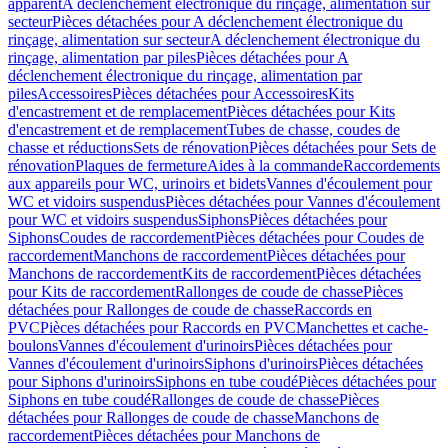
apparent
A déclenchement électronique du rinçage, alimentation sur
secteur
Pièces détachées pour A déclenchement électronique du
rinçage, alimentation sur secteur
A déclenchement électronique du
rinçage, alimentation par piles
Pièces détachées pour A
déclenchement électronique du rinçage, alimentation par
piles
Accessoires
Pièces détachées pour Accessoires
Kits
d'encastrement et de remplacement
Pièces détachées pour Kits
d'encastrement et de remplacement
Tubes de chasse, coudes de
chasse et réductions
Sets de rénovation
Pièces détachées pour Sets de
rénovation
Plaques de fermeture
Aides à la commande
Raccordements
aux appareils pour WC, urinoirs et bidets
Vannes d'écoulement pour
WC et vidoirs suspendus
Pièces détachées pour Vannes d'écoulement
pour WC et vidoirs suspendus
Siphons
Pièces détachées pour
Siphons
Coudes de raccordement
Pièces détachées pour Coudes de
raccordement
Manchons de raccordement
Pièces détachées pour
Manchons de raccordement
Kits de raccordement
Pièces détachées
pour Kits de raccordement
Rallonges de coude de chasse
Pièces
détachées pour Rallonges de coude de chasse
Raccords en
PVC
Pièces détachées pour Raccords en PVC
Manchettes et cache-
boulons
Vannes d'écoulement d'urinoirs
Pièces détachées pour
Vannes d'écoulement d'urinoirs
Siphons d'urinoirs
Pièces détachées
pour Siphons d'urinoirs
Siphons en tube coudé
Pièces détachées pour
Siphons en tube coudé
Rallonges de coude de chasse
Pièces
détachées pour Rallonges de coude de chasse
Manchons de
raccordement
Pièces détachées pour Manchons de