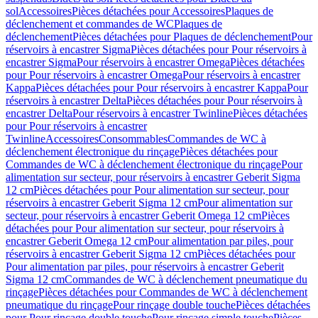
sol
Accessoires
Pièces détachées pour Accessoires
Plaques de
déclenchement et commandes de WC
Plaques de
déclenchement
Pièces détachées pour Plaques de déclenchement
Pour
réservoirs à encastrer Sigma
Pièces détachées pour Pour réservoirs à
encastrer Sigma
Pour réservoirs à encastrer Omega
Pièces détachées
pour Pour réservoirs à encastrer Omega
Pour réservoirs à encastrer
Kappa
Pièces détachées pour Pour réservoirs à encastrer Kappa
Pour
réservoirs à encastrer Delta
Pièces détachées pour Pour réservoirs à
encastrer Delta
Pour réservoirs à encastrer Twinline
Pièces détachées
pour Pour réservoirs à encastrer
Twinline
Accessoires
Consommables
Commandes de WC à
déclenchement électronique du rinçage
Pièces détachées pour
Commandes de WC à déclenchement électronique du rinçage
Pour
alimentation sur secteur, pour réservoirs à encastrer Geberit Sigma
12 cm
Pièces détachées pour Pour alimentation sur secteur, pour
réservoirs à encastrer Geberit Sigma 12 cm
Pour alimentation sur
secteur, pour réservoirs à encastrer Geberit Omega 12 cm
Pièces
détachées pour Pour alimentation sur secteur, pour réservoirs à
encastrer Geberit Omega 12 cm
Pour alimentation par piles, pour
réservoirs à encastrer Geberit Sigma 12 cm
Pièces détachées pour
Pour alimentation par piles, pour réservoirs à encastrer Geberit
Sigma 12 cm
Commandes de WC à déclenchement pneumatique du
rinçage
Pièces détachées pour Commandes de WC à déclenchement
pneumatique du rinçage
Pour rinçage double touche
Pièces détachées
pour Pour rinçage double touche
Pour rinçage simple touche
Pièces