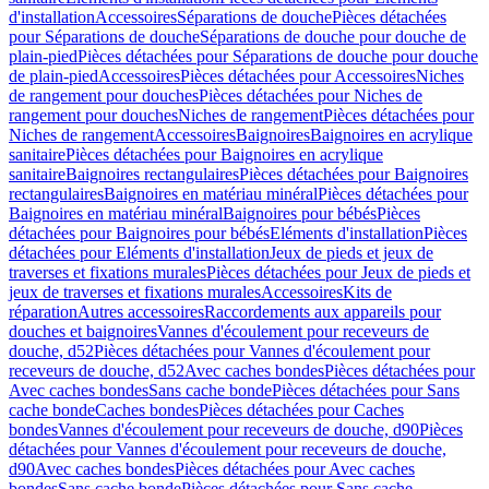
d'installation
Accessoires
Séparations de douche
Pièces détachées
pour Séparations de douche
Séparations de douche pour douche de
plain-pied
Pièces détachées pour Séparations de douche pour douche
de plain-pied
Accessoires
Pièces détachées pour Accessoires
Niches
de rangement pour douches
Pièces détachées pour Niches de
rangement pour douches
Niches de rangement
Pièces détachées pour
Niches de rangement
Accessoires
Baignoires
Baignoires en acrylique
sanitaire
Pièces détachées pour Baignoires en acrylique
sanitaire
Baignoires rectangulaires
Pièces détachées pour Baignoires
rectangulaires
Baignoires en matériau minéral
Pièces détachées pour
Baignoires en matériau minéral
Baignoires pour bébés
Pièces
détachées pour Baignoires pour bébés
Eléments d'installation
Pièces
détachées pour Eléments d'installation
Jeux de pieds et jeux de
traverses et fixations murales
Pièces détachées pour Jeux de pieds et
jeux de traverses et fixations murales
Accessoires
Kits de
réparation
Autres accessoires
Raccordements aux appareils pour
douches et baignoires
Vannes d'écoulement pour receveurs de
douche, d52
Pièces détachées pour Vannes d'écoulement pour
receveurs de douche, d52
Avec caches bondes
Pièces détachées pour
Avec caches bondes
Sans cache bonde
Pièces détachées pour Sans
cache bonde
Caches bondes
Pièces détachées pour Caches
bondes
Vannes d'écoulement pour receveurs de douche, d90
Pièces
détachées pour Vannes d'écoulement pour receveurs de douche,
d90
Avec caches bondes
Pièces détachées pour Avec caches
bondes
Sans cache bonde
Pièces détachées pour Sans cache