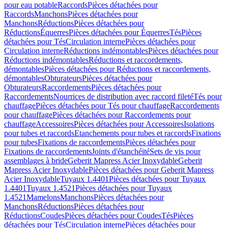
pour eau potable
Raccords
Pièces détachées pour
Raccords
Manchons
Pièces détachées pour
Manchons
Réductions
Pièces détachées pour
Réductions
Équerres
Pièces détachées pour Équerres
Tés
Pièces
détachées pour Tés
Circulation interne
Pièces détachées pour
Circulation interne
Réductions indémontables
Pièces détachées pour
Réductions indémontables
Réductions et raccordements,
démontables
Pièces détachées pour Réductions et raccordements,
démontables
Obturateurs
Pièces détachées pour
Obturateurs
Raccordements
Pièces détachées pour
Raccordements
Nourrices de distribution avec raccord fileté
Tés pour
chauffage
Pièces détachées pour Tés pour chauffage
Raccordements
pour chauffage
Pièces détachées pour Raccordements pour
chauffage
Accessoires
Pièces détachées pour Accessoires
Isolations
pour tubes et raccords
Etanchements pour tubes et raccords
Fixations
pour tubes
Fixations de raccordements
Pièces détachées pour
Fixations de raccordements
Joints d'étanchéité
Sets de vis pour
assemblages à bride
Geberit Mapress Acier Inoxydable
Geberit
Mapress Acier Inoxydable
Pièces détachées pour Geberit Mapress
Acier Inoxydable
Tuyaux 1.4401
Pièces détachées pour Tuyaux
1.4401
Tuyaux 1.4521
Pièces détachées pour Tuyaux
1.4521
Mamelons
Manchons
Pièces détachées pour
Manchons
Réductions
Pièces détachées pour
Réductions
Coudes
Pièces détachées pour Coudes
Tés
Pièces
détachées pour Tés
Circulation interne
Pièces détachées pour