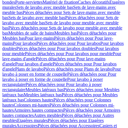
bondes
Porte-serviettes
Matériel de fixation
Caches décoratifs
Etagères
murales
Sets de lavabo avec meuble bas
Sets de lave-mains avec
meuble bas
Pièces détachées pour Sets de lave-mains avec meuble
bas
Sets de lavabo avec meuble bas
Pièces détachées pour Sets de
lavabo avec meuble bas
Sets de lavabo pour meuble avec meuble
bas
Pièces détachées pour Sets de lavabo pour meuble avec meuble
bas
Meubles de salle de bains
Meubles bas
Pièces détachées pour
Meubles bas
Pour lave-mains
Pièces détachées pour Pour lave-
mains
Pour lavabos
Pièces détachées pour Pour lavabos
Pour lavabos
doubles
Pièces détachées pour Pour lavabos doubles
Pour lavabos
pour meuble
Pièces détachées pour Pour lavabos pour meuble
Pour
lave-mains d'angle
Pièces détachées pour Pour lave-mains
d'angle
Pour lavabos d'angle
Pièces détachées pour Pour lavabos
d'angle
Plans de lavabo
Pièces détachées pour Plans de lavabo
Pour
lavabo à poser en forme de coupelle
Pièces détachées pour Pour
lavabo à poser en forme de coupelle
Pour lavabo à poser
rectangulaire
Pièces détachées pour Pour lavabo à poser
rectangulaire
Meubles latéraux bas
Pièces détachées pour Meubles
latéraux bas
Meubles latéraux bas
Pièces détachées pour Meubles
latéraux bas
Colonnes hautes
Pièces détachées pour Colonnes
hautes
Colonnes mi-hautes
Pièces détachées pour Colonnes mi-
hautes
Armoires hautes compactes
Pièces détachées pour Armoires
hautes compactes
Autres meubles
Pièces détachées pour Autres
meubles
Etagères murales
Pièces détachées pour Etagères
murales
Accessoires
Pièces détachées pour Accessoires
Casiers et