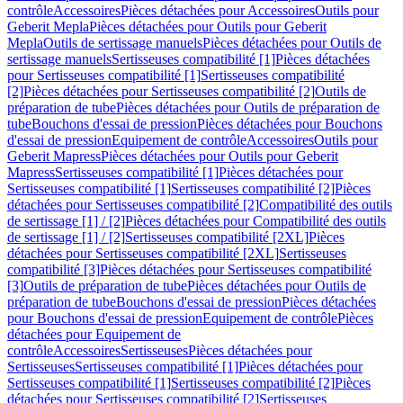
contrôle
Accessoires
Pièces détachées pour Accessoires
Outils pour
Geberit Mepla
Pièces détachées pour Outils pour Geberit
Mepla
Outils de sertissage manuels
Pièces détachées pour Outils de
sertissage manuels
Sertisseuses compatibilité [1]
Pièces détachées
pour Sertisseuses compatibilité [1]
Sertisseuses compatibilité
[2]
Pièces détachées pour Sertisseuses compatibilité [2]
Outils de
préparation de tube
Pièces détachées pour Outils de préparation de
tube
Bouchons d'essai de pression
Pièces détachées pour Bouchons
d'essai de pression
Equipement de contrôle
Accessoires
Outils pour
Geberit Mapress
Pièces détachées pour Outils pour Geberit
Mapress
Sertisseuses compatibilité [1]
Pièces détachées pour
Sertisseuses compatibilité [1]
Sertisseuses compatibilité [2]
Pièces
détachées pour Sertisseuses compatibilité [2]
Compatibilité des outils
de sertissage [1] / [2]
Pièces détachées pour Compatibilité des outils
de sertissage [1] / [2]
Sertisseuses compatibilité [2XL]
Pièces
détachées pour Sertisseuses compatibilité [2XL]
Sertisseuses
compatibilité [3]
Pièces détachées pour Sertisseuses compatibilité
[3]
Outils de préparation de tube
Pièces détachées pour Outils de
préparation de tube
Bouchons d'essai de pression
Pièces détachées
pour Bouchons d'essai de pression
Equipement de contrôle
Pièces
détachées pour Equipement de
contrôle
Accessoires
Sertisseuses
Pièces détachées pour
Sertisseuses
Sertisseuses compatibilité [1]
Pièces détachées pour
Sertisseuses compatibilité [1]
Sertisseuses compatibilité [2]
Pièces
détachées pour Sertisseuses compatibilité [2]
Sertisseuses