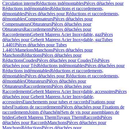
Circulation interne
Réductions indémontables
Pièces détachées pour
Réductions indémontables
Réductions et raccordements,
démontables
Pièces détachées pour Réductions et raccordements,
démontables
Compensateurs
Pièces détachées pour
Compensateurs
Obturateurs
Pièces détachées pour
Obturateurs
Raccordements
Pièces détachées pour
Raccordements
Geberit Mapress Acier Inoxydable, gaz
Pièces
détachées pour Geberit Mapress Acier Inoxydable, gaz
Tubes
1.4401
Pièces détachées pour Tubes
1.4401
Mamelons
Manchons
Pièces détachées pour
Manchons
Réductions
Pièces détachées pour
Réductions
Coudes
Pièces détachées pour Coudes
Tés
Pièces
détachées pour Tés
Réductions indémontables
Pièces détachées pour
Réductions indémontables
Réductions et raccordements,
démontables
Pièces détachées pour Réductions et raccordements,
démontables
Obturateurs
Pièces détachées pour
Obturateurs
Raccordements
Pièces détachées pour
Raccordements
Geberit Mapress Acier Inoxydable, accessoires
Pièces
détachées pour Geberit Mapress Acier Inoxydable,
accessoires
Etanchements pour tubes et raccords
Fixations pour
tubes
Fixations de raccordements
Pièces détachées pour Fixations de
raccordements
Joints d'étanchéité
Sets de vis pour assemblages de
brides
Geberit Mapress Therm
Tuyaux Therm
Raccords
Pièces
détachées pour Raccords
Manchons
Pièces détachées pour
Manchons
Réductions
Pièces détachées pour