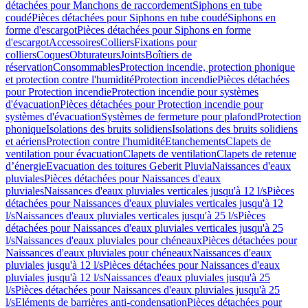
détachées pour Manchons de raccordement
Siphons en tube
coudé
Pièces détachées pour Siphons en tube coudé
Siphons en
forme d'escargot
Pièces détachées pour Siphons en forme
d'escargot
Accessoires
Colliers
Fixations pour
colliers
Coques
Obturateurs
Joints
Boîtiers de
réservation
Consommables
Protection incendie, protection phonique
et protection contre l'humidité
Protection incendie
Pièces détachées
pour Protection incendie
Protection incendie pour systèmes
d'évacuation
Pièces détachées pour Protection incendie pour
systèmes d'évacuation
Systèmes de fermeture pour plafond
Protection
phonique
Isolations des bruits solidiens
Isolations des bruits solidiens
et aériens
Protection contre l'humidité
Etanchements
Clapets de
ventilation pour évacuation
Clapets de ventilation
Clapets de retenue
d’énergie
Evacuation des toitures Geberit Pluvia
Naissances d'eaux
pluviales
Pièces détachées pour Naissances d'eaux
pluviales
Naissances d'eaux pluviales verticales jusqu'à 12 l/s
Pièces
détachées pour Naissances d'eaux pluviales verticales jusqu'à 12
l/s
Naissances d'eaux pluviales verticales jusqu'à 25 l/s
Pièces
détachées pour Naissances d'eaux pluviales verticales jusqu'à 25
l/s
Naissances d'eaux pluviales pour chéneaux
Pièces détachées pour
Naissances d'eaux pluviales pour chéneaux
Naissances d'eaux
pluviales jusqu'à 12 l/s
Pièces détachées pour Naissances d'eaux
pluviales jusqu'à 12 l/s
Naissances d'eaux pluviales jusqu'à 25
l/s
Pièces détachées pour Naissances d'eaux pluviales jusqu'à 25
l/s
Eléments de barrières anti-condensation
Pièces détachées pour