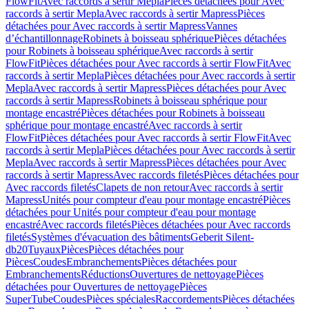
FlowFit
Avec raccords à sertir Mepla
Pièces détachées pour Avec
raccords à sertir Mepla
Avec raccords à sertir Mapress
Pièces
détachées pour Avec raccords à sertir Mapress
Vannes
d’échantillonnage
Robinets à boisseau sphérique
Pièces détachées
pour Robinets à boisseau sphérique
Avec raccords à sertir
FlowFit
Pièces détachées pour Avec raccords à sertir FlowFit
Avec
raccords à sertir Mepla
Pièces détachées pour Avec raccords à sertir
Mepla
Avec raccords à sertir Mapress
Pièces détachées pour Avec
raccords à sertir Mapress
Robinets à boisseau sphérique pour
montage encastré
Pièces détachées pour Robinets à boisseau
sphérique pour montage encastré
Avec raccords à sertir
FlowFit
Pièces détachées pour Avec raccords à sertir FlowFit
Avec
raccords à sertir Mepla
Pièces détachées pour Avec raccords à sertir
Mepla
Avec raccords à sertir Mapress
Pièces détachées pour Avec
raccords à sertir Mapress
Avec raccords filetés
Pièces détachées pour
Avec raccords filetés
Clapets de non retour
Avec raccords à sertir
Mapress
Unités pour compteur d'eau pour montage encastré
Pièces
détachées pour Unités pour compteur d'eau pour montage
encastré
Avec raccords filetés
Pièces détachées pour Avec raccords
filetés
Systèmes d'évacuation des bâtiments
Geberit Silent-
db20
Tuyaux
Pièces
Pièces détachées pour
Pièces
Coudes
Embranchements
Pièces détachées pour
Embranchements
Réductions
Ouvertures de nettoyage
Pièces
détachées pour Ouvertures de nettoyage
Pièces
SuperTube
Coudes
Pièces spéciales
Raccordements
Pièces détachées