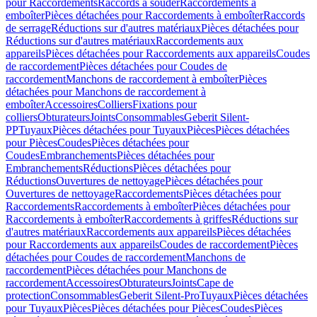
pour Raccordements
Raccords à souder
Raccordements à
emboîter
Pièces détachées pour Raccordements à emboîter
Raccords
de serrage
Réductions sur d'autres matériaux
Pièces détachées pour
Réductions sur d'autres matériaux
Raccordements aux
appareils
Pièces détachées pour Raccordements aux appareils
Coudes
de raccordement
Pièces détachées pour Coudes de
raccordement
Manchons de raccordement à emboîter
Pièces
détachées pour Manchons de raccordement à
emboîter
Accessoires
Colliers
Fixations pour
colliers
Obturateurs
Joints
Consommables
Geberit Silent-
PP
Tuyaux
Pièces détachées pour Tuyaux
Pièces
Pièces détachées
pour Pièces
Coudes
Pièces détachées pour
Coudes
Embranchements
Pièces détachées pour
Embranchements
Réductions
Pièces détachées pour
Réductions
Ouvertures de nettoyage
Pièces détachées pour
Ouvertures de nettoyage
Raccordements
Pièces détachées pour
Raccordements
Raccordements à emboîter
Pièces détachées pour
Raccordements à emboîter
Raccordements à griffes
Réductions sur
d'autres matériaux
Raccordements aux appareils
Pièces détachées
pour Raccordements aux appareils
Coudes de raccordement
Pièces
détachées pour Coudes de raccordement
Manchons de
raccordement
Pièces détachées pour Manchons de
raccordement
Accessoires
Obturateurs
Joints
Cape de
protection
Consommables
Geberit Silent-Pro
Tuyaux
Pièces détachées
pour Tuyaux
Pièces
Pièces détachées pour Pièces
Coudes
Pièces