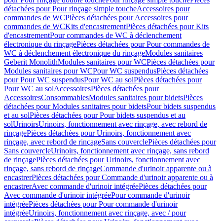
détachées pour Pour rinçage simple touche
Accessoires pour
commandes de WC
Pièces détachées pour Accessoires pour
commandes de WC
Kits d'encastrement
Pièces détachées pour Kits
d'encastrement
Pour commandes de WC à déclenchement
électronique du rinçage
Pièces détachées pour Pour commandes de
WC à déclenchement électronique du rinçage
Modules sanitaires
Geberit Monolith
Modules sanitaires pour WC
Pièces détachées pour
Modules sanitaires pour WC
Pour WC suspendus
Pièces détachées
pour Pour WC suspendus
Pour WC au sol
Pièces détachées pour
Pour WC au sol
Accessoires
Pièces détachées pour
Accessoires
Consommables
Modules sanitaires pour bidets
Pièces
détachées pour Modules sanitaires pour bidets
Pour bidets suspendus
et au sol
Pièces détachées pour Pour bidets suspendus et au
sol
Urinoirs
Urinoirs, fonctionnement avec rinçage, avec rebord de
rinçage
Pièces détachées pour Urinoirs, fonctionnement avec
rinçage, avec rebord de rinçage
Sans couvercle
Pièces détachées pour
Sans couvercle
Urinoirs, fonctionnement avec rinçage, sans rebord
de rinçage
Pièces détachées pour Urinoirs, fonctionnement avec
rinçage, sans rebord de rinçage
Commande d'urinoir apparente ou à
encastrer
Pièces détachées pour Commande d'urinoir apparente ou à
encastrer
Avec commande d'urinoir intégrée
Pièces détachées pour
Avec commande d'urinoir intégrée
Pour commande d'urinoir
intégrée
Pièces détachées pour Pour commande d'urinoir
intégrée
Urinoirs, fonctionnement avec rinçage, avec / pour