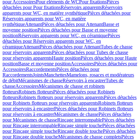
pour Accessoires
Pour eléments de WC
Pour fixations
Pièces
détachées pour Pour fixations
Réservoirs apparents
Réservoirs
apparents pour WC, en matière synthétique
Pièces détachées pour
Réservoirs apparents pour WC, en matière
synthétique
Attenant
Pièces détachées pour Attenant
Basse et
moyenne position
Pièces détachées pour Basse et moyenne
position
Réservoirs apparents pour WC, en céramique
Pièces
détachées pour Réservoirs apparents pour WC, en
céramique
Attenant
Pièces détachées pour Attenant
Tubes de chasse
pour réservoirs apparents
Pièces détachées pour Tubes de chasse
pour réservoirs apparents
Haute position
Pièces détachées pour Haute
position
Basse et moyenne position
Accessoires
Pièces détachées pour
Accessoires
Raccordements
Pièces détachées pour
Raccordements
Joints
Manchettes
Mamelons, rosaces et modérateurs
de débit
Mécanismes de chasse
Réservoirs à encastrer
Tubes de
chasse
Accessoires
Mécanismes de chasse et robinets
flotteurs
Robinets flotteurs
Pièces détachées pour Robinets
flotteurs
Robinets flotteurs pour réservoirs apparents
Pièces détachées
pour Robinets flotteurs pour réservoirs apparents
Robinets flotteurs
pour réservoirs à encastrer
Pièces détachées pour Robinets flotteurs
pour réservoirs à encastrer
Mécanismes de chasse
Pièces détachées
pour Mécanismes de chasse
Rinçage interrompable
Pièces détachées
pour Rinçage interrompable
Rinçage simple touche
Pièces détachées
pour Rinçage simple touche
Rinçage double touche
Pièces détachées
pour Rinçage double touche
Mécanismes de chasse complets
Pièces