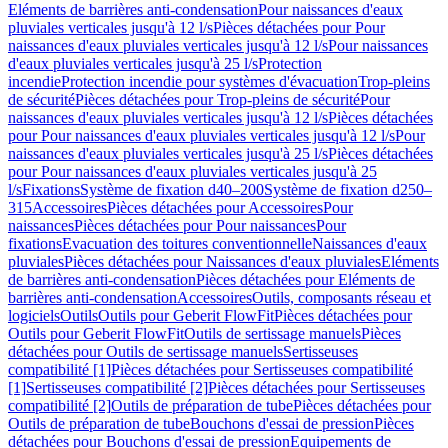
Eléments de barrières anti-condensation
Pour naissances d'eaux
pluviales verticales jusqu'à 12 l/s
Pièces détachées pour Pour
naissances d'eaux pluviales verticales jusqu'à 12 l/s
Pour naissances
d'eaux pluviales verticales jusqu'à 25 l/s
Protection
incendie
Protection incendie pour systèmes d'évacuation
Trop-pleins
de sécurité
Pièces détachées pour Trop-pleins de sécurité
Pour
naissances d'eaux pluviales verticales jusqu'à 12 l/s
Pièces détachées
pour Pour naissances d'eaux pluviales verticales jusqu'à 12 l/s
Pour
naissances d'eaux pluviales verticales jusqu'à 25 l/s
Pièces détachées
pour Pour naissances d'eaux pluviales verticales jusqu'à 25
l/s
Fixations
Système de fixation d40–200
Système de fixation d250–
315
Accessoires
Pièces détachées pour Accessoires
Pour
naissances
Pièces détachées pour Pour naissances
Pour
fixations
Evacuation des toitures conventionnelle
Naissances d'eaux
pluviales
Pièces détachées pour Naissances d'eaux pluviales
Eléments
de barrières anti-condensation
Pièces détachées pour Eléments de
barrières anti-condensation
Accessoires
Outils, composants réseau et
logiciels
Outils
Outils pour Geberit FlowFit
Pièces détachées pour
Outils pour Geberit FlowFit
Outils de sertissage manuels
Pièces
détachées pour Outils de sertissage manuels
Sertisseuses
compatibilité [1]
Pièces détachées pour Sertisseuses compatibilité
[1]
Sertisseuses compatibilité [2]
Pièces détachées pour Sertisseuses
compatibilité [2]
Outils de préparation de tube
Pièces détachées pour
Outils de préparation de tube
Bouchons d'essai de pression
Pièces
détachées pour Bouchons d'essai de pression
Equipements de