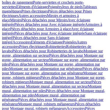
boîtes de rangement
Porte-serviettes et crochets porte-
serviettes
Eléments d'éclairage
Poignées
Jeux de pieds
Tableaux
magnétiques
Prises électriques
Pièces détachées pour Prises
électriques
Autres accessoires
Miroirs et armoires à
glace
Miroirs
Pièces détachées pour Miroirs
Avec éclairage
intégrée
Pièces détachées pour Avec éclairage intégrée
Armoires à
glace
Pièces détachées pour Armoires à glace
Avec éclairage
intégrée
Pièces détachées pour Avec éclairage intégrée
Sans éclairage
intégré
Pièces détachées pour Sans éclairage
intégré
Accessoires
Eléments d'éclairage
Poignées
Autres
accessoires
Prises électriques
Robinetteries
Robinetteries de
lavabo
Pièces détachées pour Robinetteries de lavabo
Montage sur
gorge, alimentation sur secteur
Pièces détachées pour Montage sur
gorge, alimentation sur secteur
Montage sur gorge, alimentation par
piles
Pièces détachées pour Montage sur gorge, alimentation par
piles
Montage sur gorge, alimentation par générateur
Pièces détachées
pour Montage sur gorge, alimentation par générateur
Montage sur
gorge, robinets mitigeurs
Pièces détachées pour Montage sur gorge,
robinets mitigeurs
Montage mural, alimentation sur secteur
Pièces
détachées pour Montage mural, alimentation sur secteur
Montage
mural, alimentation par piles
Pièces détachées pour Montage mural,
alimentation par piles
Montage mural, alimentation par
générateur
Pièces détachées pour Montage mural, alimentation par
générateur
Montage mural, robinets mélangeurs
Pièces détachées
pour Montage mural, robinets mélangeurs
Accessoires
Pièces