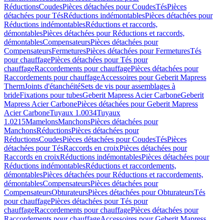
Réductions
Coudes
Pièces détachées pour Coudes
Tés
Pièces
détachées pour Tés
Réductions indémontables
Pièces détachées pour
Réductions indémontables
Réductions et raccords,
démontables
Pièces détachées pour Réductions et raccords,
démontables
Compensateurs
Pièces détachées pour
Compensateurs
Fermetures
Pièces détachées pour Fermetures
Tés
pour chauffage
Pièces détachées pour Tés pour
chauffage
Raccordements pour chauffage
Pièces détachées pour
Raccordements pour chauffage
Accessoires pour Geberit Mapress
Therm
Joints d'étanchéité
Sets de vis pour assemblages à
bride
Fixations pour tubes
Geberit Mapress Acier Carbone
Geberit
Mapress Acier Carbone
Pièces détachées pour Geberit Mapress
Acier Carbone
Tuyaux 1.0034
Tuyaux
1.0215
Mamelons
Manchons
Pièces détachées pour
Manchons
Réductions
Pièces détachées pour
Réductions
Coudes
Pièces détachées pour Coudes
Tés
Pièces
détachées pour Tés
Raccords en croix
Pièces détachées pour
Raccords en croix
Réductions indémontables
Pièces détachées pour
Réductions indémontables
Réductions et raccordements,
démontables
Pièces détachées pour Réductions et raccordements,
démontables
Compensateurs
Pièces détachées pour
Compensateurs
Obturateurs
Pièces détachées pour Obturateurs
Tés
pour chauffage
Pièces détachées pour Tés pour
chauffage
Raccordements pour chauffage
Pièces détachées pour
Raccordements pour chauffage
Accessoires pour Geberit Mapress