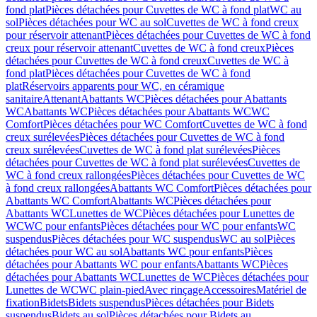
fond plat
Pièces détachées pour Cuvettes de WC à fond plat
WC au
sol
Pièces détachées pour WC au sol
Cuvettes de WC à fond creux
pour réservoir attenant
Pièces détachées pour Cuvettes de WC à fond
creux pour réservoir attenant
Cuvettes de WC à fond creux
Pièces
détachées pour Cuvettes de WC à fond creux
Cuvettes de WC à
fond plat
Pièces détachées pour Cuvettes de WC à fond
plat
Réservoirs apparents pour WC, en céramique
sanitaire
Attenant
Abattants WC
Pièces détachées pour Abattants
WC
Abattants WC
Pièces détachées pour Abattants WC
WC
Comfort
Pièces détachées pour WC Comfort
Cuvettes de WC à fond
creux surélevées
Pièces détachées pour Cuvettes de WC à fond
creux surélevées
Cuvettes de WC à fond plat surélevées
Pièces
détachées pour Cuvettes de WC à fond plat surélevées
Cuvettes de
WC à fond creux rallongées
Pièces détachées pour Cuvettes de WC
à fond creux rallongées
Abattants WC Comfort
Pièces détachées pour
Abattants WC Comfort
Abattants WC
Pièces détachées pour
Abattants WC
Lunettes de WC
Pièces détachées pour Lunettes de
WC
WC pour enfants
Pièces détachées pour WC pour enfants
WC
suspendus
Pièces détachées pour WC suspendus
WC au sol
Pièces
détachées pour WC au sol
Abattants WC pour enfants
Pièces
détachées pour Abattants WC pour enfants
Abattants WC
Pièces
détachées pour Abattants WC
Lunettes de WC
Pièces détachées pour
Lunettes de WC
WC plain-pied
Avec rinçage
Accessoires
Matériel de
fixation
Bidets
Bidets suspendus
Pièces détachées pour Bidets
suspendus
Bidets au sol
Pièces détachées pour Bidets au