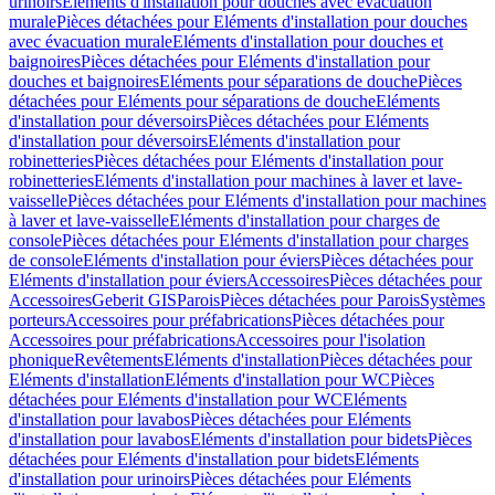
urinoirs
Eléments d'installation pour douches avec évacuation
murale
Pièces détachées pour Eléments d'installation pour douches
avec évacuation murale
Eléments d'installation pour douches et
baignoires
Pièces détachées pour Eléments d'installation pour
douches et baignoires
Eléments pour séparations de douche
Pièces
détachées pour Eléments pour séparations de douche
Eléments
d'installation pour déversoirs
Pièces détachées pour Eléments
d'installation pour déversoirs
Eléments d'installation pour
robinetteries
Pièces détachées pour Eléments d'installation pour
robinetteries
Eléments d'installation pour machines à laver et lave-
vaisselle
Pièces détachées pour Eléments d'installation pour machines
à laver et lave-vaisselle
Eléments d'installation pour charges de
console
Pièces détachées pour Eléments d'installation pour charges
de console
Eléments d'installation pour éviers
Pièces détachées pour
Eléments d'installation pour éviers
Accessoires
Pièces détachées pour
Accessoires
Geberit GIS
Parois
Pièces détachées pour Parois
Systèmes
porteurs
Accessoires pour préfabrications
Pièces détachées pour
Accessoires pour préfabrications
Accessoires pour l'isolation
phonique
Revêtements
Eléments d'installation
Pièces détachées pour
Eléments d'installation
Eléments d'installation pour WC
Pièces
détachées pour Eléments d'installation pour WC
Eléments
d'installation pour lavabos
Pièces détachées pour Eléments
d'installation pour lavabos
Eléments d'installation pour bidets
Pièces
détachées pour Eléments d'installation pour bidets
Eléments
d'installation pour urinoirs
Pièces détachées pour Eléments