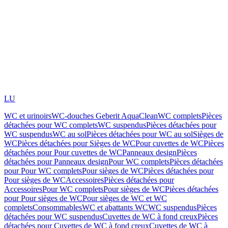
LU
WC et urinoirs
WC-douches Geberit AquaClean
WC complets
Pièces
détachées pour WC complets
WC suspendus
Pièces détachées pour
WC suspendus
WC au sol
Pièces détachées pour WC au sol
Sièges de
WC
Pièces détachées pour Sièges de WC
Pour cuvettes de WC
Pièces
détachées pour Pour cuvettes de WC
Panneaux design
Pièces
détachées pour Panneaux design
Pour WC complets
Pièces détachées
pour Pour WC complets
Pour sièges de WC
Pièces détachées pour
Pour sièges de WC
Accessoires
Pièces détachées pour
Accessoires
Pour WC complets
Pour sièges de WC
Pièces détachées
pour Pour sièges de WC
Pour sièges de WC et WC
complets
Consommables
WC et abattants WC
WC suspendus
Pièces
détachées pour WC suspendus
Cuvettes de WC à fond creux
Pièces
détachées pour Cuvettes de WC à fond creux
Cuvettes de WC à