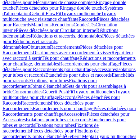
détachées pour Mécanismes de chasse complets
Rinçage double
touche
Pièces détachées pour Rinçage double touche
Systèmes
d'alimentation
Geberit FlowFit
Tuyaux multicouche
Tuyaux
multicouche avec résistance chauffante
Raccords
Pièces détachées
pour Raccords
Manchons
Réductions
Coudes
Tés
Circulation
interne
Pièces détachées pour Circulation interne
Réductions
indémontables
Réductions et raccords, démontables
Pièces détachées
pour Réductions et raccords,
démontables
Obturateurs
Raccordements
Pièces détachées pour
Raccordements
Distributeurs avec raccordement à visser
Répartiteur
avec raccord à sertir
Tés pour chauffage
Réductions et raccordements
pour chauffage, démontables
Raccordements pour chauffage
Pièces
détachées pour Raccordements pour chauffage
Accessoires
Isolations
pour tubes et raccords
Etanchéités pour tubes et raccords
Etanchéités
pour raccords
Fixations pour tubes
Fixations pour
raccordements
Joints d'étanchéité
Sets de vis pour assemblages à
bride
Consommables
Geberit PushFit
Tuyaux multicouches
Tuyaux
multicouches pour chauffage
Raccords
Pièces détachées pour
Raccords
Raccordements
Pièces détachées pour
Raccordements
Raccordements pour chauffage
Pièces détachées pour
Raccordements pour chauffage
Accessoires
Pièces détachées pour
Accessoires
Isolations pour tubes et raccords
Etanchements pour
tubes et raccords
Fixations pour tubes
Fixations de
raccordements
Pièces détachées pour Fixations de
raccordements
Joints d'étanchéité
Geberit Mepla
Tuyaux multicouches