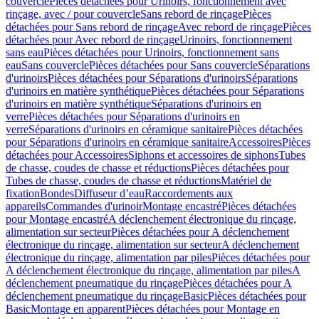
couvercle
Pièces détachées pour Urinoirs, fonctionnement avec
rinçage, avec / pour couvercle
Sans rebord de rinçage
Pièces
détachées pour Sans rebord de rinçage
Avec rebord de rinçage
Pièces
détachées pour Avec rebord de rinçage
Urinoirs, fonctionnement
sans eau
Pièces détachées pour Urinoirs, fonctionnement sans
eau
Sans couvercle
Pièces détachées pour Sans couvercle
Séparations
d'urinoirs
Pièces détachées pour Séparations d'urinoirs
Séparations
d'urinoirs en matière synthétique
Pièces détachées pour Séparations
d'urinoirs en matière synthétique
Séparations d'urinoirs en
verre
Pièces détachées pour Séparations d'urinoirs en
verre
Séparations d'urinoirs en céramique sanitaire
Pièces détachées
pour Séparations d'urinoirs en céramique sanitaire
Accessoires
Pièces
détachées pour Accessoires
Siphons et accessoires de siphons
Tubes
de chasse, coudes de chasse et réductions
Pièces détachées pour
Tubes de chasse, coudes de chasse et réductions
Matériel de
fixation
Bondes
Diffuseur d’eau
Raccordements aux
appareils
Commandes d'urinoir
Montage encastré
Pièces détachées
pour Montage encastré
A déclenchement électronique du rinçage,
alimentation sur secteur
Pièces détachées pour A déclenchement
électronique du rinçage, alimentation sur secteur
A déclenchement
électronique du rinçage, alimentation par piles
Pièces détachées pour
A déclenchement électronique du rinçage, alimentation par piles
A
déclenchement pneumatique du rinçage
Pièces détachées pour A
déclenchement pneumatique du rinçage
Basic
Pièces détachées pour
Basic
Montage en apparent
Pièces détachées pour Montage en