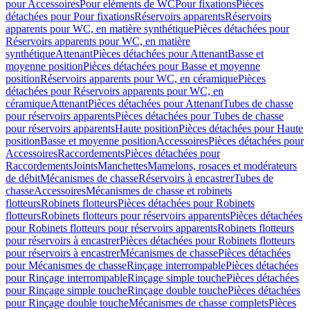
pour Accessoires
Pour eléments de WC
Pour fixations
Pièces
détachées pour Pour fixations
Réservoirs apparents
Réservoirs
apparents pour WC, en matière synthétique
Pièces détachées pour
Réservoirs apparents pour WC, en matière
synthétique
Attenant
Pièces détachées pour Attenant
Basse et
moyenne position
Pièces détachées pour Basse et moyenne
position
Réservoirs apparents pour WC, en céramique
Pièces
détachées pour Réservoirs apparents pour WC, en
céramique
Attenant
Pièces détachées pour Attenant
Tubes de chasse
pour réservoirs apparents
Pièces détachées pour Tubes de chasse
pour réservoirs apparents
Haute position
Pièces détachées pour Haute
position
Basse et moyenne position
Accessoires
Pièces détachées pour
Accessoires
Raccordements
Pièces détachées pour
Raccordements
Joints
Manchettes
Mamelons, rosaces et modérateurs
de débit
Mécanismes de chasse
Réservoirs à encastrer
Tubes de
chasse
Accessoires
Mécanismes de chasse et robinets
flotteurs
Robinets flotteurs
Pièces détachées pour Robinets
flotteurs
Robinets flotteurs pour réservoirs apparents
Pièces détachées
pour Robinets flotteurs pour réservoirs apparents
Robinets flotteurs
pour réservoirs à encastrer
Pièces détachées pour Robinets flotteurs
pour réservoirs à encastrer
Mécanismes de chasse
Pièces détachées
pour Mécanismes de chasse
Rinçage interrompable
Pièces détachées
pour Rinçage interrompable
Rinçage simple touche
Pièces détachées
pour Rinçage simple touche
Rinçage double touche
Pièces détachées
pour Rinçage double touche
Mécanismes de chasse complets
Pièces