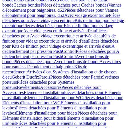
bonde
Caches bondes
Pièces détachées pour Caches bondes
Vannes
d'écoulement pour baignoires, d52
Pièces détachées pour Vannes
d'écoulement pour baignoires, d52
Avec vidage excentrique
Pièces
détachées pour Avec vidage excentrique
Kits de finition pour vidage
excentrique
Pièces détachées pour Kits de finition pour vidage
excentrique
Avec vidage excentrique et arrivée d'eau
Pièces
détachées pour Avec vidage excentrique et arrivée d'eau
Kits de
finition pour vidage excentrique et arrivée d'eau
Pièces détachées
pour Kits de finition pour vidage excentrique et arrivée d'eau
A
déclenchement par pression PushControl
Pièces détachées pour A
déclenchement par pression PushControl
Avec bouchons de
bonde
Pièces détachées pour Avec bouchons de bonde
Accessoires
pour vannes d'écoulement de baignoires
Kits de
raccordement
Arrivées d'eau
Systèmes d'installation et de chasse
d'eau
Geberit Duofix
Parois
Pièces détachées pour Parois
Systèmes
porteurs
Pièces détachées pour Systèmes
porteurs
Revêtements
Accessoires
Pièces détachées pour
Accessoires
Eléments d'installation
Pièces détachées pour Eléments
d'installation
Eléments d'installation pour WC
Pièces détachées pour
Eléments d'installation pour WC
Eléments d'installation pour
lavabos
Pièces détachées pour Eléments d'installation pour
lavabos
Eléments d'installation pour bidets
Pièces détachées pour
Eléments d'installation pour bidets
Eléments d'installation pour
urinoirs
Pièces détachées pour Eléments d'installation pour