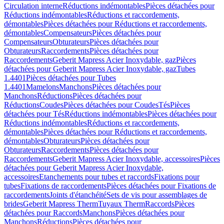
Circulation interne
Réductions indémontables
Pièces détachées pour
Réductions indémontables
Réductions et raccordements,
démontables
Pièces détachées pour Réductions et raccordements,
démontables
Compensateurs
Pièces détachées pour
Compensateurs
Obturateurs
Pièces détachées pour
Obturateurs
Raccordements
Pièces détachées pour
Raccordements
Geberit Mapress Acier Inoxydable, gaz
Pièces
détachées pour Geberit Mapress Acier Inoxydable, gaz
Tubes
1.4401
Pièces détachées pour Tubes
1.4401
Mamelons
Manchons
Pièces détachées pour
Manchons
Réductions
Pièces détachées pour
Réductions
Coudes
Pièces détachées pour Coudes
Tés
Pièces
détachées pour Tés
Réductions indémontables
Pièces détachées pour
Réductions indémontables
Réductions et raccordements,
démontables
Pièces détachées pour Réductions et raccordements,
démontables
Obturateurs
Pièces détachées pour
Obturateurs
Raccordements
Pièces détachées pour
Raccordements
Geberit Mapress Acier Inoxydable, accessoires
Pièces
détachées pour Geberit Mapress Acier Inoxydable,
accessoires
Etanchements pour tubes et raccords
Fixations pour
tubes
Fixations de raccordements
Pièces détachées pour Fixations de
raccordements
Joints d'étanchéité
Sets de vis pour assemblages de
brides
Geberit Mapress Therm
Tuyaux Therm
Raccords
Pièces
détachées pour Raccords
Manchons
Pièces détachées pour
Manchons
Réductions
Pièces détachées pour