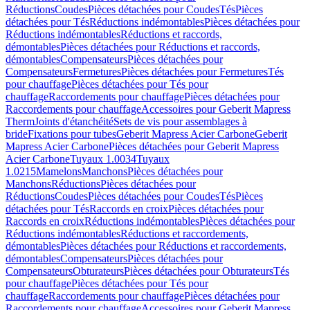
Réductions
Coudes
Pièces détachées pour Coudes
Tés
Pièces
détachées pour Tés
Réductions indémontables
Pièces détachées pour
Réductions indémontables
Réductions et raccords,
démontables
Pièces détachées pour Réductions et raccords,
démontables
Compensateurs
Pièces détachées pour
Compensateurs
Fermetures
Pièces détachées pour Fermetures
Tés
pour chauffage
Pièces détachées pour Tés pour
chauffage
Raccordements pour chauffage
Pièces détachées pour
Raccordements pour chauffage
Accessoires pour Geberit Mapress
Therm
Joints d'étanchéité
Sets de vis pour assemblages à
bride
Fixations pour tubes
Geberit Mapress Acier Carbone
Geberit
Mapress Acier Carbone
Pièces détachées pour Geberit Mapress
Acier Carbone
Tuyaux 1.0034
Tuyaux
1.0215
Mamelons
Manchons
Pièces détachées pour
Manchons
Réductions
Pièces détachées pour
Réductions
Coudes
Pièces détachées pour Coudes
Tés
Pièces
détachées pour Tés
Raccords en croix
Pièces détachées pour
Raccords en croix
Réductions indémontables
Pièces détachées pour
Réductions indémontables
Réductions et raccordements,
démontables
Pièces détachées pour Réductions et raccordements,
démontables
Compensateurs
Pièces détachées pour
Compensateurs
Obturateurs
Pièces détachées pour Obturateurs
Tés
pour chauffage
Pièces détachées pour Tés pour
chauffage
Raccordements pour chauffage
Pièces détachées pour
Raccordements pour chauffage
Accessoires pour Geberit Mapress