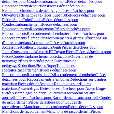
détachées pour Coudes
Embranchements
Pièces détachées pour
Embranchements
Réductions
Pièces détachées pour
Réductions
Ouvertures de nettoyage
Pièces détachées pour
Ouvertures de nettoyage
Pièces SuperTube
Pièces détachées pour
Pièces SuperTube
Coudes
Pièces détachées pour
Coudes
Embranchements
Pièces détachées pour
Embranchements
Raccordements
Pièces détachées pour
Raccordements
Raccordements à emboîter
Pièces détachées pour
Raccordements à emboîter
Raccordements à griffes
Réductions sur
d'autres matériaux
Accessoires
Pièces détachées pour
Accessoires
Colliers
Obturateurs
Joints
Pièces détachées pour
Joints
Consommables
Geberit PE
Tuyaux
Pièces
Pièces détachées pour
Pièces
Coudes
Embranchements
Réductions
Ouvertures de
nettoyage
Pièces détachées pour Ouvertures de
nettoyage
Réductions
Pièces SuperTube
Pièces
spéciales
Raccordements
Pièces détachées pour
Raccordements
Raccords soudés
Raccordements à emboîter
Pièces
détachées pour Raccordements à emboîter
Réductions sur d'autres
matériaux
Pièces détachées pour Réductions sur d'autres
matériaux
Assemblages filetés
Pièces détachées pour Assemblages
filetés
Assemblages de bride
Collerettes
Raccordements aux
appareils
Pièces détachées pour Raccordements aux appareils
Coudes
de raccordement
Pièces détachées pour Coudes de
raccordement
Manchons de raccordement
Pièces détachées pour
Manchons de raccordement
Manchons de raccordement
Pièces