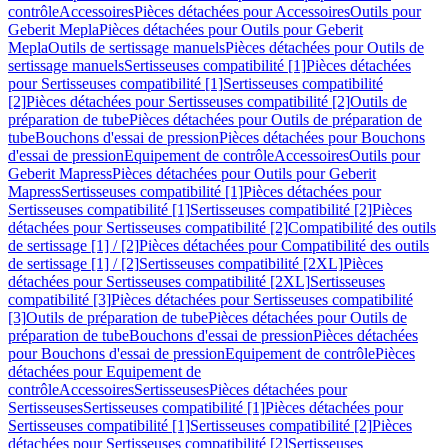
contrôle
Accessoires
Pièces détachées pour Accessoires
Outils pour
Geberit Mepla
Pièces détachées pour Outils pour Geberit
Mepla
Outils de sertissage manuels
Pièces détachées pour Outils de
sertissage manuels
Sertisseuses compatibilité [1]
Pièces détachées
pour Sertisseuses compatibilité [1]
Sertisseuses compatibilité
[2]
Pièces détachées pour Sertisseuses compatibilité [2]
Outils de
préparation de tube
Pièces détachées pour Outils de préparation de
tube
Bouchons d'essai de pression
Pièces détachées pour Bouchons
d'essai de pression
Equipement de contrôle
Accessoires
Outils pour
Geberit Mapress
Pièces détachées pour Outils pour Geberit
Mapress
Sertisseuses compatibilité [1]
Pièces détachées pour
Sertisseuses compatibilité [1]
Sertisseuses compatibilité [2]
Pièces
détachées pour Sertisseuses compatibilité [2]
Compatibilité des outils
de sertissage [1] / [2]
Pièces détachées pour Compatibilité des outils
de sertissage [1] / [2]
Sertisseuses compatibilité [2XL]
Pièces
détachées pour Sertisseuses compatibilité [2XL]
Sertisseuses
compatibilité [3]
Pièces détachées pour Sertisseuses compatibilité
[3]
Outils de préparation de tube
Pièces détachées pour Outils de
préparation de tube
Bouchons d'essai de pression
Pièces détachées
pour Bouchons d'essai de pression
Equipement de contrôle
Pièces
détachées pour Equipement de
contrôle
Accessoires
Sertisseuses
Pièces détachées pour
Sertisseuses
Sertisseuses compatibilité [1]
Pièces détachées pour
Sertisseuses compatibilité [1]
Sertisseuses compatibilité [2]
Pièces
détachées pour Sertisseuses compatibilité [2]
Sertisseuses