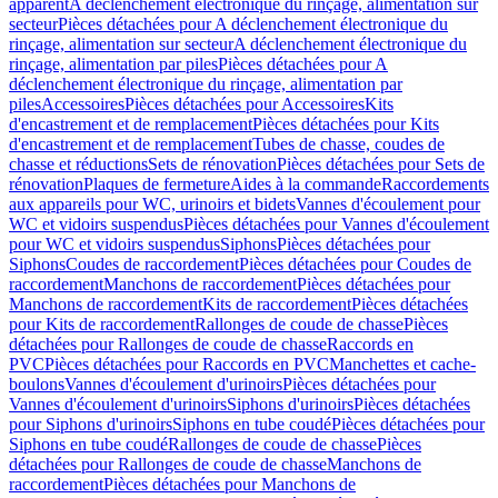
apparent
A déclenchement électronique du rinçage, alimentation sur
secteur
Pièces détachées pour A déclenchement électronique du
rinçage, alimentation sur secteur
A déclenchement électronique du
rinçage, alimentation par piles
Pièces détachées pour A
déclenchement électronique du rinçage, alimentation par
piles
Accessoires
Pièces détachées pour Accessoires
Kits
d'encastrement et de remplacement
Pièces détachées pour Kits
d'encastrement et de remplacement
Tubes de chasse, coudes de
chasse et réductions
Sets de rénovation
Pièces détachées pour Sets de
rénovation
Plaques de fermeture
Aides à la commande
Raccordements
aux appareils pour WC, urinoirs et bidets
Vannes d'écoulement pour
WC et vidoirs suspendus
Pièces détachées pour Vannes d'écoulement
pour WC et vidoirs suspendus
Siphons
Pièces détachées pour
Siphons
Coudes de raccordement
Pièces détachées pour Coudes de
raccordement
Manchons de raccordement
Pièces détachées pour
Manchons de raccordement
Kits de raccordement
Pièces détachées
pour Kits de raccordement
Rallonges de coude de chasse
Pièces
détachées pour Rallonges de coude de chasse
Raccords en
PVC
Pièces détachées pour Raccords en PVC
Manchettes et cache-
boulons
Vannes d'écoulement d'urinoirs
Pièces détachées pour
Vannes d'écoulement d'urinoirs
Siphons d'urinoirs
Pièces détachées
pour Siphons d'urinoirs
Siphons en tube coudé
Pièces détachées pour
Siphons en tube coudé
Rallonges de coude de chasse
Pièces
détachées pour Rallonges de coude de chasse
Manchons de
raccordement
Pièces détachées pour Manchons de