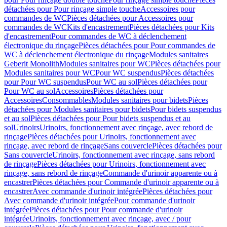
détachées pour Pour rinçage simple touche
Accessoires pour
commandes de WC
Pièces détachées pour Accessoires pour
commandes de WC
Kits d'encastrement
Pièces détachées pour Kits
d'encastrement
Pour commandes de WC à déclenchement
électronique du rinçage
Pièces détachées pour Pour commandes de
WC à déclenchement électronique du rinçage
Modules sanitaires
Geberit Monolith
Modules sanitaires pour WC
Pièces détachées pour
Modules sanitaires pour WC
Pour WC suspendus
Pièces détachées
pour Pour WC suspendus
Pour WC au sol
Pièces détachées pour
Pour WC au sol
Accessoires
Pièces détachées pour
Accessoires
Consommables
Modules sanitaires pour bidets
Pièces
détachées pour Modules sanitaires pour bidets
Pour bidets suspendus
et au sol
Pièces détachées pour Pour bidets suspendus et au
sol
Urinoirs
Urinoirs, fonctionnement avec rinçage, avec rebord de
rinçage
Pièces détachées pour Urinoirs, fonctionnement avec
rinçage, avec rebord de rinçage
Sans couvercle
Pièces détachées pour
Sans couvercle
Urinoirs, fonctionnement avec rinçage, sans rebord
de rinçage
Pièces détachées pour Urinoirs, fonctionnement avec
rinçage, sans rebord de rinçage
Commande d'urinoir apparente ou à
encastrer
Pièces détachées pour Commande d'urinoir apparente ou à
encastrer
Avec commande d'urinoir intégrée
Pièces détachées pour
Avec commande d'urinoir intégrée
Pour commande d'urinoir
intégrée
Pièces détachées pour Pour commande d'urinoir
intégrée
Urinoirs, fonctionnement avec rinçage, avec / pour