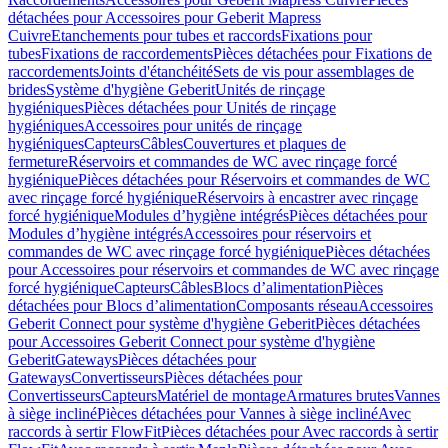
détachées pour Accessoires pour Geberit Mapress
Cuivre
Etanchements pour tubes et raccords
Fixations pour
tubes
Fixations de raccordements
Pièces détachées pour Fixations de
raccordements
Joints d'étanchéité
Sets de vis pour assemblages de
brides
Système d'hygiène Geberit
Unités de rinçage
hygiéniques
Pièces détachées pour Unités de rinçage
hygiéniques
Accessoires pour unités de rinçage
hygiéniques
Capteurs
Câbles
Couvertures et plaques de
fermeture
Réservoirs et commandes de WC avec rinçage forcé
hygiénique
Pièces détachées pour Réservoirs et commandes de WC
avec rinçage forcé hygiénique
Réservoirs à encastrer avec rinçage
forcé hygiénique
Modules d’hygiène intégrés
Pièces détachées pour
Modules d’hygiène intégrés
Accessoires pour réservoirs et
commandes de WC avec rinçage forcé hygiénique
Pièces détachées
pour Accessoires pour réservoirs et commandes de WC avec rinçage
forcé hygiénique
Capteurs
Câbles
Blocs d’alimentation
Pièces
détachées pour Blocs d’alimentation
Composants réseau
Accessoires
Geberit Connect pour système d'hygiène Geberit
Pièces détachées
pour Accessoires Geberit Connect pour système d'hygiène
Geberit
Gateways
Pièces détachées pour
Gateways
Convertisseurs
Pièces détachées pour
Convertisseurs
Capteurs
Matériel de montage
Armatures brutes
Vannes
à siège incliné
Pièces détachées pour Vannes à siège incliné
Avec
raccords à sertir FlowFit
Pièces détachées pour Avec raccords à sertir