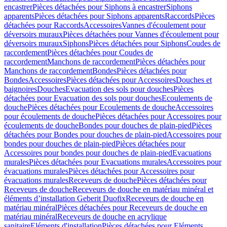
encastrer
Pièces détachées pour Siphons à encastrer
Siphons
apparents
Pièces détachées pour Siphons apparents
Raccords
Pièces
détachées pour Raccords
Accessoires
Vannes d'écoulement pour
déversoirs muraux
Pièces détachées pour Vannes d'écoulement pour
déversoirs muraux
Siphons
Pièces détachées pour Siphons
Coudes de
raccordement
Pièces détachées pour Coudes de
raccordement
Manchons de raccordement
Pièces détachées pour
Manchons de raccordement
Bondes
Pièces détachées pour
Bondes
Accessoires
Pièces détachées pour Accessoires
Douches et
baignoires
Douches
Evacuation des sols pour douches
Pièces
détachées pour Evacuation des sols pour douches
Ecoulements de
douche
Pièces détachées pour Ecoulements de douche
Accessoires
pour écoulements de douche
Pièces détachées pour Accessoires pour
écoulements de douche
Bondes pour douches de plain-pied
Pièces
détachées pour Bondes pour douches de plain-pied
Accessoires pour
bondes pour douches de plain-pied
Pièces détachées pour
Accessoires pour bondes pour douches de plain-pied
Evacuations
murales
Pièces détachées pour Evacuations murales
Accessoires pour
évacuations murales
Pièces détachées pour Accessoires pour
évacuations murales
Receveurs de douche
Pièces détachées pour
Receveurs de douche
Receveurs de douche en matériau minéral et
éléments d’installation Geberit Duofix
Receveurs de douche en
matériau minéral
Pièces détachées pour Receveurs de douche en
matériau minéral
Receveurs de douche en acrylique
sanitaire
Eléments d'installation
Pièces détachées pour Eléments