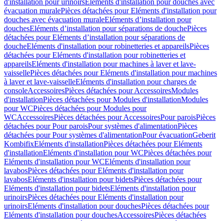
d'installation pour urinoirs
Eléments d'installation pour douches avec
évacuation murale
Pièces détachées pour Eléments d'installation pour
douches avec évacuation murale
Eléments d’installation pour
douches
Eléments d’installation pour séparations de douche
Pièces
détachées pour Eléments d’installation pour séparations de
douche
Eléments d'installation pour robinetteries et appareils
Pièces
détachées pour Eléments d'installation pour robinetteries et
appareils
Eléments d'installation pour machines à laver et lave-
vaisselle
Pièces détachées pour Eléments d'installation pour machines
à laver et lave-vaisselle
Eléments d'installation pour charges de
console
Accessoires
Pièces détachées pour Accessoires
Modules
d'installation
Pièces détachées pour Modules d'installation
Modules
pour WC
Pièces détachées pour Modules pour
WC
Accessoires
Pièces détachées pour Accessoires
Pour parois
Pièces
détachées pour Pour parois
Pour systèmes d'alimentation
Pièces
détachées pour Pour systèmes d'alimentation
Pour évacuation
Geberit
Kombifix
Eléments d'installation
Pièces détachées pour Eléments
d'installation
Eléments d'installation pour WC
Pièces détachées pour
Eléments d'installation pour WC
Eléments d'installation pour
lavabos
Pièces détachées pour Eléments d'installation pour
lavabos
Eléments d'installation pour bidets
Pièces détachées pour
Eléments d'installation pour bidets
Eléments d'installation pour
urinoirs
Pièces détachées pour Eléments d'installation pour
urinoirs
Eléments d'installation pour douches
Pièces détachées pour
Eléments d'installation pour douches
Accessoires
Pièces détachées