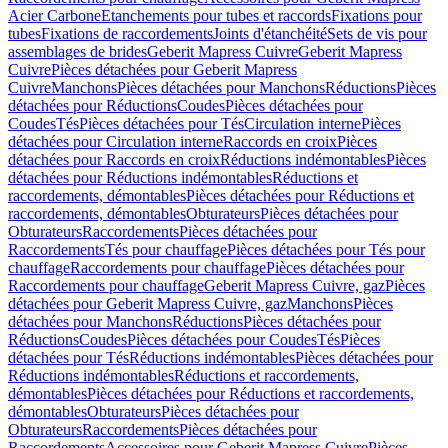
Acier Carbone
Etanchements pour tubes et raccords
Fixations pour
tubes
Fixations de raccordements
Joints d'étanchéité
Sets de vis pour
assemblages de brides
Geberit Mapress Cuivre
Geberit Mapress
Cuivre
Pièces détachées pour Geberit Mapress
Cuivre
Manchons
Pièces détachées pour Manchons
Réductions
Pièces
détachées pour Réductions
Coudes
Pièces détachées pour
Coudes
Tés
Pièces détachées pour Tés
Circulation interne
Pièces
détachées pour Circulation interne
Raccords en croix
Pièces
détachées pour Raccords en croix
Réductions indémontables
Pièces
détachées pour Réductions indémontables
Réductions et
raccordements, démontables
Pièces détachées pour Réductions et
raccordements, démontables
Obturateurs
Pièces détachées pour
Obturateurs
Raccordements
Pièces détachées pour
Raccordements
Tés pour chauffage
Pièces détachées pour Tés pour
chauffage
Raccordements pour chauffage
Pièces détachées pour
Raccordements pour chauffage
Geberit Mapress Cuivre, gaz
Pièces
détachées pour Geberit Mapress Cuivre, gaz
Manchons
Pièces
détachées pour Manchons
Réductions
Pièces détachées pour
Réductions
Coudes
Pièces détachées pour Coudes
Tés
Pièces
détachées pour Tés
Réductions indémontables
Pièces détachées pour
Réductions indémontables
Réductions et raccordements,
démontables
Pièces détachées pour Réductions et raccordements,
démontables
Obturateurs
Pièces détachées pour
Obturateurs
Raccordements
Pièces détachées pour
Raccordements
Accessoires pour Geberit Mapress Cuivre
Pièces