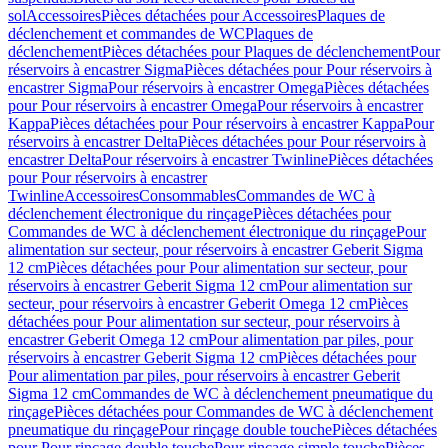
sol
Accessoires
Pièces détachées pour Accessoires
Plaques de
déclenchement et commandes de WC
Plaques de
déclenchement
Pièces détachées pour Plaques de déclenchement
Pour
réservoirs à encastrer Sigma
Pièces détachées pour Pour réservoirs à
encastrer Sigma
Pour réservoirs à encastrer Omega
Pièces détachées
pour Pour réservoirs à encastrer Omega
Pour réservoirs à encastrer
Kappa
Pièces détachées pour Pour réservoirs à encastrer Kappa
Pour
réservoirs à encastrer Delta
Pièces détachées pour Pour réservoirs à
encastrer Delta
Pour réservoirs à encastrer Twinline
Pièces détachées
pour Pour réservoirs à encastrer
Twinline
Accessoires
Consommables
Commandes de WC à
déclenchement électronique du rinçage
Pièces détachées pour
Commandes de WC à déclenchement électronique du rinçage
Pour
alimentation sur secteur, pour réservoirs à encastrer Geberit Sigma
12 cm
Pièces détachées pour Pour alimentation sur secteur, pour
réservoirs à encastrer Geberit Sigma 12 cm
Pour alimentation sur
secteur, pour réservoirs à encastrer Geberit Omega 12 cm
Pièces
détachées pour Pour alimentation sur secteur, pour réservoirs à
encastrer Geberit Omega 12 cm
Pour alimentation par piles, pour
réservoirs à encastrer Geberit Sigma 12 cm
Pièces détachées pour
Pour alimentation par piles, pour réservoirs à encastrer Geberit
Sigma 12 cm
Commandes de WC à déclenchement pneumatique du
rinçage
Pièces détachées pour Commandes de WC à déclenchement
pneumatique du rinçage
Pour rinçage double touche
Pièces détachées
pour Pour rinçage double touche
Pour rinçage simple touche
Pièces