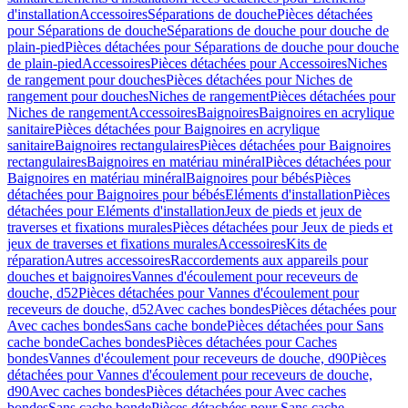
d'installation
Accessoires
Séparations de douche
Pièces détachées
pour Séparations de douche
Séparations de douche pour douche de
plain-pied
Pièces détachées pour Séparations de douche pour douche
de plain-pied
Accessoires
Pièces détachées pour Accessoires
Niches
de rangement pour douches
Pièces détachées pour Niches de
rangement pour douches
Niches de rangement
Pièces détachées pour
Niches de rangement
Accessoires
Baignoires
Baignoires en acrylique
sanitaire
Pièces détachées pour Baignoires en acrylique
sanitaire
Baignoires rectangulaires
Pièces détachées pour Baignoires
rectangulaires
Baignoires en matériau minéral
Pièces détachées pour
Baignoires en matériau minéral
Baignoires pour bébés
Pièces
détachées pour Baignoires pour bébés
Eléments d'installation
Pièces
détachées pour Eléments d'installation
Jeux de pieds et jeux de
traverses et fixations murales
Pièces détachées pour Jeux de pieds et
jeux de traverses et fixations murales
Accessoires
Kits de
réparation
Autres accessoires
Raccordements aux appareils pour
douches et baignoires
Vannes d'écoulement pour receveurs de
douche, d52
Pièces détachées pour Vannes d'écoulement pour
receveurs de douche, d52
Avec caches bondes
Pièces détachées pour
Avec caches bondes
Sans cache bonde
Pièces détachées pour Sans
cache bonde
Caches bondes
Pièces détachées pour Caches
bondes
Vannes d'écoulement pour receveurs de douche, d90
Pièces
détachées pour Vannes d'écoulement pour receveurs de douche,
d90
Avec caches bondes
Pièces détachées pour Avec caches
bondes
Sans cache bonde
Pièces détachées pour Sans cache