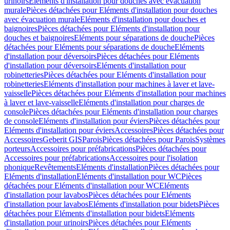
urinoirs
Eléments d'installation pour douches avec évacuation
murale
Pièces détachées pour Eléments d'installation pour douches
avec évacuation murale
Eléments d'installation pour douches et
baignoires
Pièces détachées pour Eléments d'installation pour
douches et baignoires
Eléments pour séparations de douche
Pièces
détachées pour Eléments pour séparations de douche
Eléments
d'installation pour déversoirs
Pièces détachées pour Eléments
d'installation pour déversoirs
Eléments d'installation pour
robinetteries
Pièces détachées pour Eléments d'installation pour
robinetteries
Eléments d'installation pour machines à laver et lave-
vaisselle
Pièces détachées pour Eléments d'installation pour machines
à laver et lave-vaisselle
Eléments d'installation pour charges de
console
Pièces détachées pour Eléments d'installation pour charges
de console
Eléments d'installation pour éviers
Pièces détachées pour
Eléments d'installation pour éviers
Accessoires
Pièces détachées pour
Accessoires
Geberit GIS
Parois
Pièces détachées pour Parois
Systèmes
porteurs
Accessoires pour préfabrications
Pièces détachées pour
Accessoires pour préfabrications
Accessoires pour l'isolation
phonique
Revêtements
Eléments d'installation
Pièces détachées pour
Eléments d'installation
Eléments d'installation pour WC
Pièces
détachées pour Eléments d'installation pour WC
Eléments
d'installation pour lavabos
Pièces détachées pour Eléments
d'installation pour lavabos
Eléments d'installation pour bidets
Pièces
détachées pour Eléments d'installation pour bidets
Eléments
d'installation pour urinoirs
Pièces détachées pour Eléments