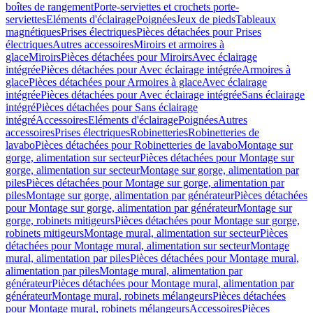
boîtes de rangement
Porte-serviettes et crochets porte-
serviettes
Eléments d'éclairage
Poignées
Jeux de pieds
Tableaux
magnétiques
Prises électriques
Pièces détachées pour Prises
électriques
Autres accessoires
Miroirs et armoires à
glace
Miroirs
Pièces détachées pour Miroirs
Avec éclairage
intégrée
Pièces détachées pour Avec éclairage intégrée
Armoires à
glace
Pièces détachées pour Armoires à glace
Avec éclairage
intégrée
Pièces détachées pour Avec éclairage intégrée
Sans éclairage
intégré
Pièces détachées pour Sans éclairage
intégré
Accessoires
Eléments d'éclairage
Poignées
Autres
accessoires
Prises électriques
Robinetteries
Robinetteries de
lavabo
Pièces détachées pour Robinetteries de lavabo
Montage sur
gorge, alimentation sur secteur
Pièces détachées pour Montage sur
gorge, alimentation sur secteur
Montage sur gorge, alimentation par
piles
Pièces détachées pour Montage sur gorge, alimentation par
piles
Montage sur gorge, alimentation par générateur
Pièces détachées
pour Montage sur gorge, alimentation par générateur
Montage sur
gorge, robinets mitigeurs
Pièces détachées pour Montage sur gorge,
robinets mitigeurs
Montage mural, alimentation sur secteur
Pièces
détachées pour Montage mural, alimentation sur secteur
Montage
mural, alimentation par piles
Pièces détachées pour Montage mural,
alimentation par piles
Montage mural, alimentation par
générateur
Pièces détachées pour Montage mural, alimentation par
générateur
Montage mural, robinets mélangeurs
Pièces détachées
pour Montage mural, robinets mélangeurs
Accessoires
Pièces