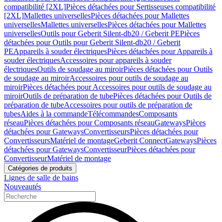
compatibilité [2XL]
Pièces détachées pour Sertisseuses compatibilité
[2XL]
Mallettes universelles
Pièces détachées pour Mallettes
universelles
Mallettes universelles
Pièces détachées pour Mallettes
universelles
Outils pour Geberit Silent-db20 / Geberit PE
Pièces
détachées pour Outils pour Geberit Silent-db20 / Geberit
PE
Appareils à souder électriques
Pièces détachées pour Appareils à
souder électriques
Accessoires pour appareils à souder
électriques
Outils de soudage au miroir
Pièces détachées pour Outils
de soudage au miroir
Accessoires pour outils de soudage au
miroir
Pièces détachées pour Accessoires pour outils de soudage au
miroir
Outils de préparation de tube
Pièces détachées pour Outils de
préparation de tube
Accessoires pour outils de préparation de
tubes
Aides à la commande
Télécommandes
Composants
réseau
Pièces détachées pour Composants réseau
Gateways
Pièces
détachées pour Gateways
Convertisseurs
Pièces détachées pour
Convertisseurs
Matériel de montage
Geberit Connect
Gateways
Pièces
détachées pour Gateways
Convertisseur
Pièces détachées pour
Convertisseur
Matériel de montage
Catégories de produits
Lignes de salle de bains
Nouveautés