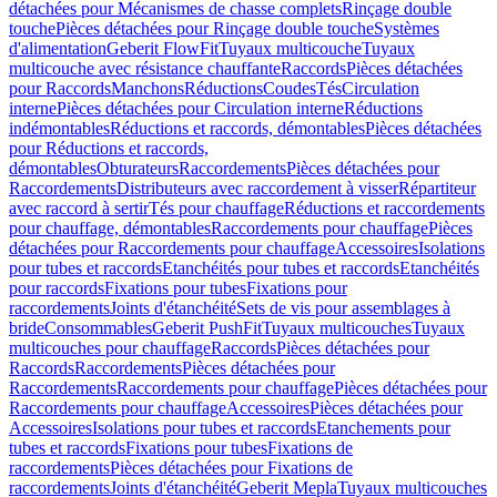
détachées pour Mécanismes de chasse complets
Rinçage double
touche
Pièces détachées pour Rinçage double touche
Systèmes
d'alimentation
Geberit FlowFit
Tuyaux multicouche
Tuyaux
multicouche avec résistance chauffante
Raccords
Pièces détachées
pour Raccords
Manchons
Réductions
Coudes
Tés
Circulation
interne
Pièces détachées pour Circulation interne
Réductions
indémontables
Réductions et raccords, démontables
Pièces détachées
pour Réductions et raccords,
démontables
Obturateurs
Raccordements
Pièces détachées pour
Raccordements
Distributeurs avec raccordement à visser
Répartiteur
avec raccord à sertir
Tés pour chauffage
Réductions et raccordements
pour chauffage, démontables
Raccordements pour chauffage
Pièces
détachées pour Raccordements pour chauffage
Accessoires
Isolations
pour tubes et raccords
Etanchéités pour tubes et raccords
Etanchéités
pour raccords
Fixations pour tubes
Fixations pour
raccordements
Joints d'étanchéité
Sets de vis pour assemblages à
bride
Consommables
Geberit PushFit
Tuyaux multicouches
Tuyaux
multicouches pour chauffage
Raccords
Pièces détachées pour
Raccords
Raccordements
Pièces détachées pour
Raccordements
Raccordements pour chauffage
Pièces détachées pour
Raccordements pour chauffage
Accessoires
Pièces détachées pour
Accessoires
Isolations pour tubes et raccords
Etanchements pour
tubes et raccords
Fixations pour tubes
Fixations de
raccordements
Pièces détachées pour Fixations de
raccordements
Joints d'étanchéité
Geberit Mepla
Tuyaux multicouches