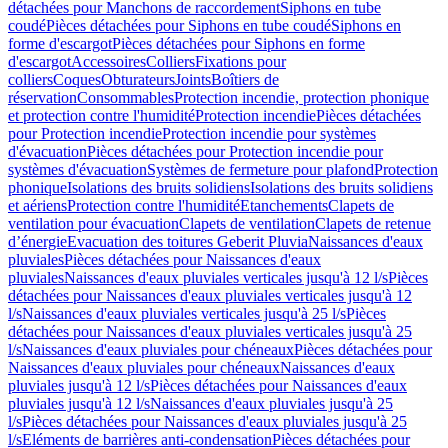
détachées pour Manchons de raccordement
Siphons en tube
coudé
Pièces détachées pour Siphons en tube coudé
Siphons en
forme d'escargot
Pièces détachées pour Siphons en forme
d'escargot
Accessoires
Colliers
Fixations pour
colliers
Coques
Obturateurs
Joints
Boîtiers de
réservation
Consommables
Protection incendie, protection phonique
et protection contre l'humidité
Protection incendie
Pièces détachées
pour Protection incendie
Protection incendie pour systèmes
d'évacuation
Pièces détachées pour Protection incendie pour
systèmes d'évacuation
Systèmes de fermeture pour plafond
Protection
phonique
Isolations des bruits solidiens
Isolations des bruits solidiens
et aériens
Protection contre l'humidité
Etanchements
Clapets de
ventilation pour évacuation
Clapets de ventilation
Clapets de retenue
d’énergie
Evacuation des toitures Geberit Pluvia
Naissances d'eaux
pluviales
Pièces détachées pour Naissances d'eaux
pluviales
Naissances d'eaux pluviales verticales jusqu'à 12 l/s
Pièces
détachées pour Naissances d'eaux pluviales verticales jusqu'à 12
l/s
Naissances d'eaux pluviales verticales jusqu'à 25 l/s
Pièces
détachées pour Naissances d'eaux pluviales verticales jusqu'à 25
l/s
Naissances d'eaux pluviales pour chéneaux
Pièces détachées pour
Naissances d'eaux pluviales pour chéneaux
Naissances d'eaux
pluviales jusqu'à 12 l/s
Pièces détachées pour Naissances d'eaux
pluviales jusqu'à 12 l/s
Naissances d'eaux pluviales jusqu'à 25
l/s
Pièces détachées pour Naissances d'eaux pluviales jusqu'à 25
l/s
Eléments de barrières anti-condensation
Pièces détachées pour