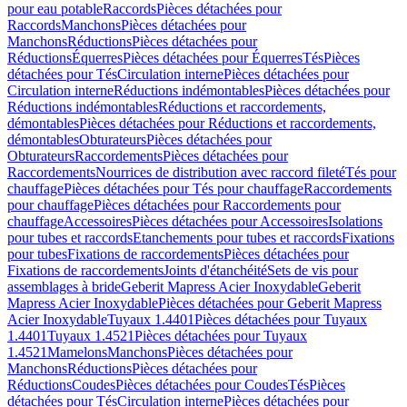
pour eau potable
Raccords
Pièces détachées pour
Raccords
Manchons
Pièces détachées pour
Manchons
Réductions
Pièces détachées pour
Réductions
Équerres
Pièces détachées pour Équerres
Tés
Pièces
détachées pour Tés
Circulation interne
Pièces détachées pour
Circulation interne
Réductions indémontables
Pièces détachées pour
Réductions indémontables
Réductions et raccordements,
démontables
Pièces détachées pour Réductions et raccordements,
démontables
Obturateurs
Pièces détachées pour
Obturateurs
Raccordements
Pièces détachées pour
Raccordements
Nourrices de distribution avec raccord fileté
Tés pour
chauffage
Pièces détachées pour Tés pour chauffage
Raccordements
pour chauffage
Pièces détachées pour Raccordements pour
chauffage
Accessoires
Pièces détachées pour Accessoires
Isolations
pour tubes et raccords
Etanchements pour tubes et raccords
Fixations
pour tubes
Fixations de raccordements
Pièces détachées pour
Fixations de raccordements
Joints d'étanchéité
Sets de vis pour
assemblages à bride
Geberit Mapress Acier Inoxydable
Geberit
Mapress Acier Inoxydable
Pièces détachées pour Geberit Mapress
Acier Inoxydable
Tuyaux 1.4401
Pièces détachées pour Tuyaux
1.4401
Tuyaux 1.4521
Pièces détachées pour Tuyaux
1.4521
Mamelons
Manchons
Pièces détachées pour
Manchons
Réductions
Pièces détachées pour
Réductions
Coudes
Pièces détachées pour Coudes
Tés
Pièces
détachées pour Tés
Circulation interne
Pièces détachées pour