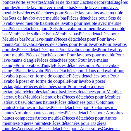
bondes
Porte-serviettes
Matériel de fixation
Caches décoratifs
Etagères
murales
Sets de lavabo avec meuble bas
Sets de lave-mains avec
meuble bas
Pièces détachées pour Sets de lave-mains avec meuble
bas
Sets de lavabo avec meuble bas
Pièces détachées pour Sets de
lavabo avec meuble bas
Sets de lavabo pour meuble avec meuble
bas
Pièces détachées pour Sets de lavabo pour meuble avec meuble
bas
Meubles de salle de bains
Meubles bas
Pièces détachées pour
Meubles bas
Pour lave-mains
Pièces détachées pour Pour lave-
mains
Pour lavabos
Pièces détachées pour Pour lavabos
Pour lavabos
doubles
Pièces détachées pour Pour lavabos doubles
Pour lavabos
pour meuble
Pièces détachées pour Pour lavabos pour meuble
Pour
lave-mains d'angle
Pièces détachées pour Pour lave-mains
d'angle
Pour lavabos d'angle
Pièces détachées pour Pour lavabos
d'angle
Plans de lavabo
Pièces détachées pour Plans de lavabo
Pour
lavabo à poser en forme de coupelle
Pièces détachées pour Pour
lavabo à poser en forme de coupelle
Pour lavabo à poser
rectangulaire
Pièces détachées pour Pour lavabo à poser
rectangulaire
Meubles latéraux bas
Pièces détachées pour Meubles
latéraux bas
Meubles latéraux bas
Pièces détachées pour Meubles
latéraux bas
Colonnes hautes
Pièces détachées pour Colonnes
hautes
Colonnes mi-hautes
Pièces détachées pour Colonnes mi-
hautes
Armoires hautes compactes
Pièces détachées pour Armoires
hautes compactes
Autres meubles
Pièces détachées pour Autres
meubles
Etagères murales
Pièces détachées pour Etagères
murales
Accessoires
Pièces détachées pour Accessoires
Casiers et