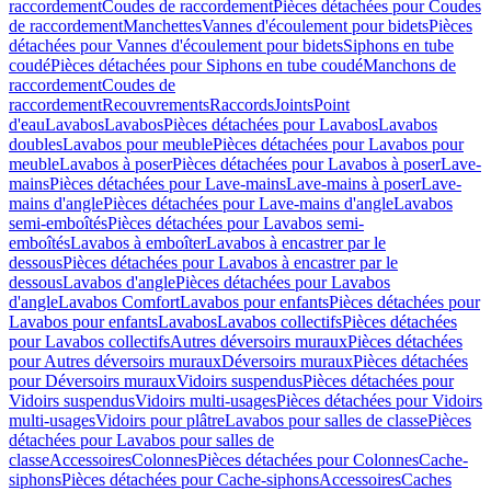
raccordement
Coudes de raccordement
Pièces détachées pour Coudes
de raccordement
Manchettes
Vannes d'écoulement pour bidets
Pièces
détachées pour Vannes d'écoulement pour bidets
Siphons en tube
coudé
Pièces détachées pour Siphons en tube coudé
Manchons de
raccordement
Coudes de
raccordement
Recouvrements
Raccords
Joints
Point
d'eau
Lavabos
Lavabos
Pièces détachées pour Lavabos
Lavabos
doubles
Lavabos pour meuble
Pièces détachées pour Lavabos pour
meuble
Lavabos à poser
Pièces détachées pour Lavabos à poser
Lave-
mains
Pièces détachées pour Lave-mains
Lave-mains à poser
Lave-
mains d'angle
Pièces détachées pour Lave-mains d'angle
Lavabos
semi-emboîtés
Pièces détachées pour Lavabos semi-
emboîtés
Lavabos à emboîter
Lavabos à encastrer par le
dessous
Pièces détachées pour Lavabos à encastrer par le
dessous
Lavabos d'angle
Pièces détachées pour Lavabos
d'angle
Lavabos Comfort
Lavabos pour enfants
Pièces détachées pour
Lavabos pour enfants
Lavabos
Lavabos collectifs
Pièces détachées
pour Lavabos collectifs
Autres déversoirs muraux
Pièces détachées
pour Autres déversoirs muraux
Déversoirs muraux
Pièces détachées
pour Déversoirs muraux
Vidoirs suspendus
Pièces détachées pour
Vidoirs suspendus
Vidoirs multi-usages
Pièces détachées pour Vidoirs
multi-usages
Vidoirs pour plâtre
Lavabos pour salles de classe
Pièces
détachées pour Lavabos pour salles de
classe
Accessoires
Colonnes
Pièces détachées pour Colonnes
Cache-
siphons
Pièces détachées pour Cache-siphons
Accessoires
Caches