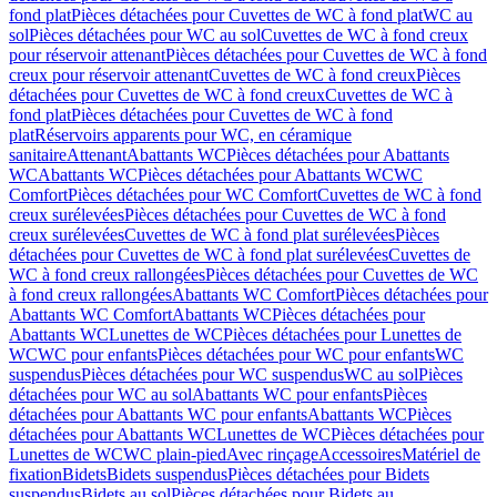
fond plat
Pièces détachées pour Cuvettes de WC à fond plat
WC au
sol
Pièces détachées pour WC au sol
Cuvettes de WC à fond creux
pour réservoir attenant
Pièces détachées pour Cuvettes de WC à fond
creux pour réservoir attenant
Cuvettes de WC à fond creux
Pièces
détachées pour Cuvettes de WC à fond creux
Cuvettes de WC à
fond plat
Pièces détachées pour Cuvettes de WC à fond
plat
Réservoirs apparents pour WC, en céramique
sanitaire
Attenant
Abattants WC
Pièces détachées pour Abattants
WC
Abattants WC
Pièces détachées pour Abattants WC
WC
Comfort
Pièces détachées pour WC Comfort
Cuvettes de WC à fond
creux surélevées
Pièces détachées pour Cuvettes de WC à fond
creux surélevées
Cuvettes de WC à fond plat surélevées
Pièces
détachées pour Cuvettes de WC à fond plat surélevées
Cuvettes de
WC à fond creux rallongées
Pièces détachées pour Cuvettes de WC
à fond creux rallongées
Abattants WC Comfort
Pièces détachées pour
Abattants WC Comfort
Abattants WC
Pièces détachées pour
Abattants WC
Lunettes de WC
Pièces détachées pour Lunettes de
WC
WC pour enfants
Pièces détachées pour WC pour enfants
WC
suspendus
Pièces détachées pour WC suspendus
WC au sol
Pièces
détachées pour WC au sol
Abattants WC pour enfants
Pièces
détachées pour Abattants WC pour enfants
Abattants WC
Pièces
détachées pour Abattants WC
Lunettes de WC
Pièces détachées pour
Lunettes de WC
WC plain-pied
Avec rinçage
Accessoires
Matériel de
fixation
Bidets
Bidets suspendus
Pièces détachées pour Bidets
suspendus
Bidets au sol
Pièces détachées pour Bidets au