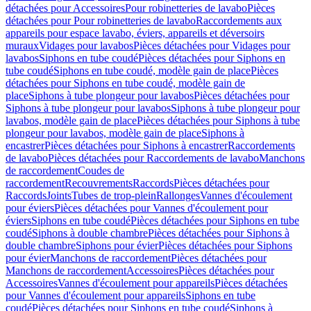
détachées pour Accessoires
Pour robinetteries de lavabo
Pièces
détachées pour Pour robinetteries de lavabo
Raccordements aux
appareils pour espace lavabo, éviers, appareils et déversoirs
muraux
Vidages pour lavabos
Pièces détachées pour Vidages pour
lavabos
Siphons en tube coudé
Pièces détachées pour Siphons en
tube coudé
Siphons en tube coudé, modèle gain de place
Pièces
détachées pour Siphons en tube coudé, modèle gain de
place
Siphons à tube plongeur pour lavabos
Pièces détachées pour
Siphons à tube plongeur pour lavabos
Siphons à tube plongeur pour
lavabos, modèle gain de place
Pièces détachées pour Siphons à tube
plongeur pour lavabos, modèle gain de place
Siphons à
encastrer
Pièces détachées pour Siphons à encastrer
Raccordements
de lavabo
Pièces détachées pour Raccordements de lavabo
Manchons
de raccordement
Coudes de
raccordement
Recouvrements
Raccords
Pièces détachées pour
Raccords
Joints
Tubes de trop-plein
Rallonges
Vannes d'écoulement
pour éviers
Pièces détachées pour Vannes d'écoulement pour
éviers
Siphons en tube coudé
Pièces détachées pour Siphons en tube
coudé
Siphons à double chambre
Pièces détachées pour Siphons à
double chambre
Siphons pour évier
Pièces détachées pour Siphons
pour évier
Manchons de raccordement
Pièces détachées pour
Manchons de raccordement
Accessoires
Pièces détachées pour
Accessoires
Vannes d'écoulement pour appareils
Pièces détachées
pour Vannes d'écoulement pour appareils
Siphons en tube
coudé
Pièces détachées pour Siphons en tube coudé
Siphons à