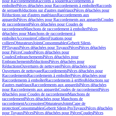
pour Raccordements
Raccords à souder
Raccordements à
emboîter
Pièces détachées pour Raccordements à emboîter
Raccords
de serrage
Réductions sur d'autres matériaux
Pièces détachées pour
Réductions sur d'autres matériaux
Raccordements aux
appareils
Pièces détachées pour Raccordements aux appareils
Coudes
de raccordement
Pièces détachées pour Coudes de
raccordement
Manchons de raccordement à emboîter
Pièces
détachées pour Manchons de raccordement à
emboîter
Accessoires
Colliers
Fixations pour
colliers
Obturateurs
Joints
Consommables
Geberit Silent-
PP
Tuyaux
Pièces détachées pour Tuyaux
Pièces
Pièces détachées
pour Pièces
Coudes
Pièces détachées pour
Coudes
Embranchements
Pièces détachées pour
Embranchements
Réductions
Pièces détachées pour
Réductions
Ouvertures de nettoyage
Pièces détachées pour
Ouvertures de nettoyage
Raccordements
Pièces détachées pour
Raccordements
Raccordements à emboîter
Pièces détachées pour
Raccordements à emboîter
Raccordements à griffes
Réductions sur
d'autres matériaux
Raccordements aux appareils
Pièces détachées
pour Raccordements aux appareils
Coudes de raccordement
Pièces
détachées pour Coudes de raccordement
Manchons de
raccordement
Pièces détachées pour Manchons de
raccordement
Accessoires
Obturateurs
Joints
Cape de
protection
Consommables
Geberit Silent-Pro
Tuyaux
Pièces détachées
pour Tuyaux
Pièces
Pièces détachées pour Pièces
Coudes
Pièces