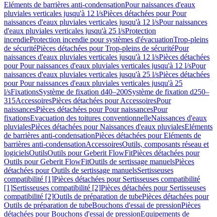
Eléments de barrières anti-condensation
Pour naissances d'eaux
pluviales verticales jusqu'à 12 l/s
Pièces détachées pour Pour
naissances d'eaux pluviales verticales jusqu'à 12 l/s
Pour naissances
d'eaux pluviales verticales jusqu'à 25 l/s
Protection
incendie
Protection incendie pour systèmes d'évacuation
Trop-pleins
de sécurité
Pièces détachées pour Trop-pleins de sécurité
Pour
naissances d'eaux pluviales verticales jusqu'à 12 l/s
Pièces détachées
pour Pour naissances d'eaux pluviales verticales jusqu'à 12 l/s
Pour
naissances d'eaux pluviales verticales jusqu'à 25 l/s
Pièces détachées
pour Pour naissances d'eaux pluviales verticales jusqu'à 25
l/s
Fixations
Système de fixation d40–200
Système de fixation d250–
315
Accessoires
Pièces détachées pour Accessoires
Pour
naissances
Pièces détachées pour Pour naissances
Pour
fixations
Evacuation des toitures conventionnelle
Naissances d'eaux
pluviales
Pièces détachées pour Naissances d'eaux pluviales
Eléments
de barrières anti-condensation
Pièces détachées pour Eléments de
barrières anti-condensation
Accessoires
Outils, composants réseau et
logiciels
Outils
Outils pour Geberit FlowFit
Pièces détachées pour
Outils pour Geberit FlowFit
Outils de sertissage manuels
Pièces
détachées pour Outils de sertissage manuels
Sertisseuses
compatibilité [1]
Pièces détachées pour Sertisseuses compatibilité
[1]
Sertisseuses compatibilité [2]
Pièces détachées pour Sertisseuses
compatibilité [2]
Outils de préparation de tube
Pièces détachées pour
Outils de préparation de tube
Bouchons d'essai de pression
Pièces
détachées pour Bouchons d'essai de pression
Equipements de