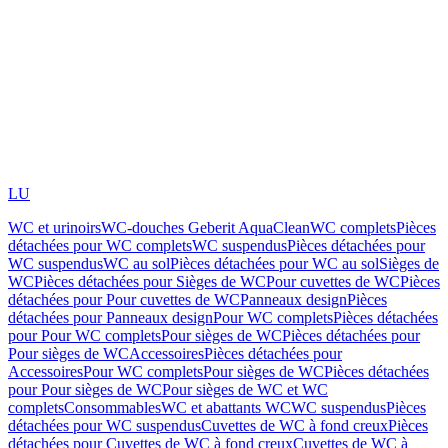
LU
WC et urinoirs
WC-douches Geberit AquaClean
WC complets
Pièces
détachées pour WC complets
WC suspendus
Pièces détachées pour
WC suspendus
WC au sol
Pièces détachées pour WC au sol
Sièges de
WC
Pièces détachées pour Sièges de WC
Pour cuvettes de WC
Pièces
détachées pour Pour cuvettes de WC
Panneaux design
Pièces
détachées pour Panneaux design
Pour WC complets
Pièces détachées
pour Pour WC complets
Pour sièges de WC
Pièces détachées pour
Pour sièges de WC
Accessoires
Pièces détachées pour
Accessoires
Pour WC complets
Pour sièges de WC
Pièces détachées
pour Pour sièges de WC
Pour sièges de WC et WC
complets
Consommables
WC et abattants WC
WC suspendus
Pièces
détachées pour WC suspendus
Cuvettes de WC à fond creux
Pièces
détachées pour Cuvettes de WC à fond creux
Cuvettes de WC à