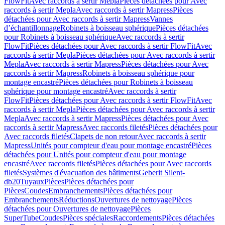
FlowFit
Avec raccords à sertir Mepla
Pièces détachées pour Avec
raccords à sertir Mepla
Avec raccords à sertir Mapress
Pièces
détachées pour Avec raccords à sertir Mapress
Vannes
d’échantillonnage
Robinets à boisseau sphérique
Pièces détachées
pour Robinets à boisseau sphérique
Avec raccords à sertir
FlowFit
Pièces détachées pour Avec raccords à sertir FlowFit
Avec
raccords à sertir Mepla
Pièces détachées pour Avec raccords à sertir
Mepla
Avec raccords à sertir Mapress
Pièces détachées pour Avec
raccords à sertir Mapress
Robinets à boisseau sphérique pour
montage encastré
Pièces détachées pour Robinets à boisseau
sphérique pour montage encastré
Avec raccords à sertir
FlowFit
Pièces détachées pour Avec raccords à sertir FlowFit
Avec
raccords à sertir Mepla
Pièces détachées pour Avec raccords à sertir
Mepla
Avec raccords à sertir Mapress
Pièces détachées pour Avec
raccords à sertir Mapress
Avec raccords filetés
Pièces détachées pour
Avec raccords filetés
Clapets de non retour
Avec raccords à sertir
Mapress
Unités pour compteur d'eau pour montage encastré
Pièces
détachées pour Unités pour compteur d'eau pour montage
encastré
Avec raccords filetés
Pièces détachées pour Avec raccords
filetés
Systèmes d'évacuation des bâtiments
Geberit Silent-
db20
Tuyaux
Pièces
Pièces détachées pour
Pièces
Coudes
Embranchements
Pièces détachées pour
Embranchements
Réductions
Ouvertures de nettoyage
Pièces
détachées pour Ouvertures de nettoyage
Pièces
SuperTube
Coudes
Pièces spéciales
Raccordements
Pièces détachées