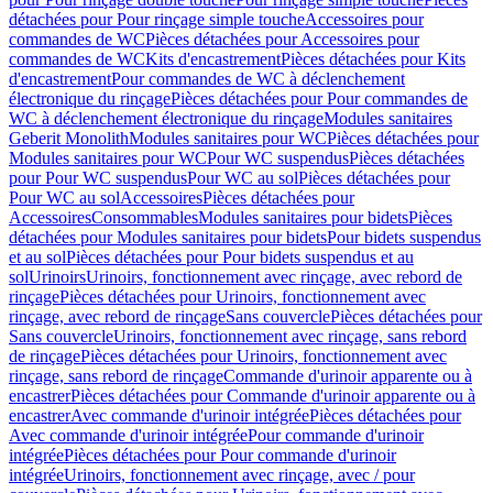
détachées pour Pour rinçage simple touche
Accessoires pour
commandes de WC
Pièces détachées pour Accessoires pour
commandes de WC
Kits d'encastrement
Pièces détachées pour Kits
d'encastrement
Pour commandes de WC à déclenchement
électronique du rinçage
Pièces détachées pour Pour commandes de
WC à déclenchement électronique du rinçage
Modules sanitaires
Geberit Monolith
Modules sanitaires pour WC
Pièces détachées pour
Modules sanitaires pour WC
Pour WC suspendus
Pièces détachées
pour Pour WC suspendus
Pour WC au sol
Pièces détachées pour
Pour WC au sol
Accessoires
Pièces détachées pour
Accessoires
Consommables
Modules sanitaires pour bidets
Pièces
détachées pour Modules sanitaires pour bidets
Pour bidets suspendus
et au sol
Pièces détachées pour Pour bidets suspendus et au
sol
Urinoirs
Urinoirs, fonctionnement avec rinçage, avec rebord de
rinçage
Pièces détachées pour Urinoirs, fonctionnement avec
rinçage, avec rebord de rinçage
Sans couvercle
Pièces détachées pour
Sans couvercle
Urinoirs, fonctionnement avec rinçage, sans rebord
de rinçage
Pièces détachées pour Urinoirs, fonctionnement avec
rinçage, sans rebord de rinçage
Commande d'urinoir apparente ou à
encastrer
Pièces détachées pour Commande d'urinoir apparente ou à
encastrer
Avec commande d'urinoir intégrée
Pièces détachées pour
Avec commande d'urinoir intégrée
Pour commande d'urinoir
intégrée
Pièces détachées pour Pour commande d'urinoir
intégrée
Urinoirs, fonctionnement avec rinçage, avec / pour