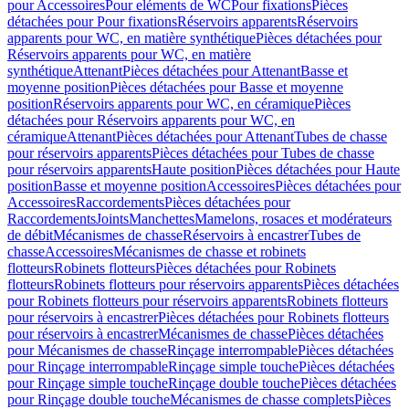
pour Accessoires
Pour eléments de WC
Pour fixations
Pièces
détachées pour Pour fixations
Réservoirs apparents
Réservoirs
apparents pour WC, en matière synthétique
Pièces détachées pour
Réservoirs apparents pour WC, en matière
synthétique
Attenant
Pièces détachées pour Attenant
Basse et
moyenne position
Pièces détachées pour Basse et moyenne
position
Réservoirs apparents pour WC, en céramique
Pièces
détachées pour Réservoirs apparents pour WC, en
céramique
Attenant
Pièces détachées pour Attenant
Tubes de chasse
pour réservoirs apparents
Pièces détachées pour Tubes de chasse
pour réservoirs apparents
Haute position
Pièces détachées pour Haute
position
Basse et moyenne position
Accessoires
Pièces détachées pour
Accessoires
Raccordements
Pièces détachées pour
Raccordements
Joints
Manchettes
Mamelons, rosaces et modérateurs
de débit
Mécanismes de chasse
Réservoirs à encastrer
Tubes de
chasse
Accessoires
Mécanismes de chasse et robinets
flotteurs
Robinets flotteurs
Pièces détachées pour Robinets
flotteurs
Robinets flotteurs pour réservoirs apparents
Pièces détachées
pour Robinets flotteurs pour réservoirs apparents
Robinets flotteurs
pour réservoirs à encastrer
Pièces détachées pour Robinets flotteurs
pour réservoirs à encastrer
Mécanismes de chasse
Pièces détachées
pour Mécanismes de chasse
Rinçage interrompable
Pièces détachées
pour Rinçage interrompable
Rinçage simple touche
Pièces détachées
pour Rinçage simple touche
Rinçage double touche
Pièces détachées
pour Rinçage double touche
Mécanismes de chasse complets
Pièces