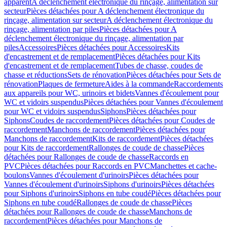
apparent
A déclenchement électronique du rinçage, alimentation sur
secteur
Pièces détachées pour A déclenchement électronique du
rinçage, alimentation sur secteur
A déclenchement électronique du
rinçage, alimentation par piles
Pièces détachées pour A
déclenchement électronique du rinçage, alimentation par
piles
Accessoires
Pièces détachées pour Accessoires
Kits
d'encastrement et de remplacement
Pièces détachées pour Kits
d'encastrement et de remplacement
Tubes de chasse, coudes de
chasse et réductions
Sets de rénovation
Pièces détachées pour Sets de
rénovation
Plaques de fermeture
Aides à la commande
Raccordements
aux appareils pour WC, urinoirs et bidets
Vannes d'écoulement pour
WC et vidoirs suspendus
Pièces détachées pour Vannes d'écoulement
pour WC et vidoirs suspendus
Siphons
Pièces détachées pour
Siphons
Coudes de raccordement
Pièces détachées pour Coudes de
raccordement
Manchons de raccordement
Pièces détachées pour
Manchons de raccordement
Kits de raccordement
Pièces détachées
pour Kits de raccordement
Rallonges de coude de chasse
Pièces
détachées pour Rallonges de coude de chasse
Raccords en
PVC
Pièces détachées pour Raccords en PVC
Manchettes et cache-
boulons
Vannes d'écoulement d'urinoirs
Pièces détachées pour
Vannes d'écoulement d'urinoirs
Siphons d'urinoirs
Pièces détachées
pour Siphons d'urinoirs
Siphons en tube coudé
Pièces détachées pour
Siphons en tube coudé
Rallonges de coude de chasse
Pièces
détachées pour Rallonges de coude de chasse
Manchons de
raccordement
Pièces détachées pour Manchons de