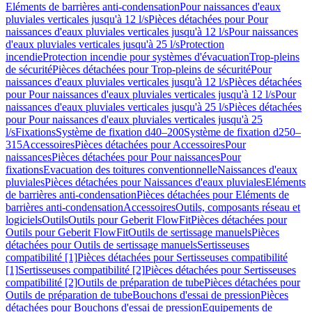
Eléments de barrières anti-condensation
Pour naissances d'eaux
pluviales verticales jusqu'à 12 l/s
Pièces détachées pour Pour
naissances d'eaux pluviales verticales jusqu'à 12 l/s
Pour naissances
d'eaux pluviales verticales jusqu'à 25 l/s
Protection
incendie
Protection incendie pour systèmes d'évacuation
Trop-pleins
de sécurité
Pièces détachées pour Trop-pleins de sécurité
Pour
naissances d'eaux pluviales verticales jusqu'à 12 l/s
Pièces détachées
pour Pour naissances d'eaux pluviales verticales jusqu'à 12 l/s
Pour
naissances d'eaux pluviales verticales jusqu'à 25 l/s
Pièces détachées
pour Pour naissances d'eaux pluviales verticales jusqu'à 25
l/s
Fixations
Système de fixation d40–200
Système de fixation d250–
315
Accessoires
Pièces détachées pour Accessoires
Pour
naissances
Pièces détachées pour Pour naissances
Pour
fixations
Evacuation des toitures conventionnelle
Naissances d'eaux
pluviales
Pièces détachées pour Naissances d'eaux pluviales
Eléments
de barrières anti-condensation
Pièces détachées pour Eléments de
barrières anti-condensation
Accessoires
Outils, composants réseau et
logiciels
Outils
Outils pour Geberit FlowFit
Pièces détachées pour
Outils pour Geberit FlowFit
Outils de sertissage manuels
Pièces
détachées pour Outils de sertissage manuels
Sertisseuses
compatibilité [1]
Pièces détachées pour Sertisseuses compatibilité
[1]
Sertisseuses compatibilité [2]
Pièces détachées pour Sertisseuses
compatibilité [2]
Outils de préparation de tube
Pièces détachées pour
Outils de préparation de tube
Bouchons d'essai de pression
Pièces
détachées pour Bouchons d'essai de pression
Equipements de