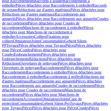
pour Raccordements
Raccords à souder
Raccordements à
emboîter
Pièces détachées pour Raccordements à emboîter
Raccords
de serrage
Réductions sur d'autres matériaux
Pièces détachées pour
Réductions sur d'autres matériaux
Raccordements aux
appareils
Pièces détachées pour Raccordements aux appareils
Coudes
de raccordement
Pièces détachées pour Coudes de
raccordement
Manchons de raccordement à emboîter
Pièces
détachées pour Manchons de raccordement à
emboîter
Accessoires
Colliers
Fixations pour
colliers
Obturateurs
Joints
Consommables
Geberit Silent-
PP
Tuyaux
Pièces détachées pour Tuyaux
Pièces
Pièces détachées
pour Pièces
Coudes
Pièces détachées pour
Coudes
Embranchements
Pièces détachées pour
Embranchements
Réductions
Pièces détachées pour
Réductions
Ouvertures de nettoyage
Pièces détachées pour
Ouvertures de nettoyage
Raccordements
Pièces détachées pour
Raccordements
Raccordements à emboîter
Pièces détachées pour
Raccordements à emboîter
Raccordements à griffes
Réductions sur
d'autres matériaux
Raccordements aux appareils
Pièces détachées
pour Raccordements aux appareils
Coudes de raccordement
Pièces
détachées pour Coudes de raccordement
Manchons de
raccordement
Pièces détachées pour Manchons de
raccordement
Accessoires
Obturateurs
Joints
Cape de
protection
Consommables
Geberit Silent-Pro
Tuyaux
Pièces détachées
pour Tuyaux
Pièces
Pièces détachées pour Pièces
Coudes
Pièces