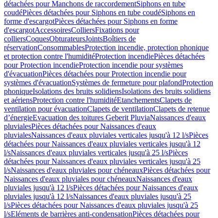
détachées pour Manchons de raccordement
Siphons en tube
coudé
Pièces détachées pour Siphons en tube coudé
Siphons en
forme d'escargot
Pièces détachées pour Siphons en forme
d'escargot
Accessoires
Colliers
Fixations pour
colliers
Coques
Obturateurs
Joints
Boîtiers de
réservation
Consommables
Protection incendie, protection phonique
et protection contre l'humidité
Protection incendie
Pièces détachées
pour Protection incendie
Protection incendie pour systèmes
d'évacuation
Pièces détachées pour Protection incendie pour
systèmes d'évacuation
Systèmes de fermeture pour plafond
Protection
phonique
Isolations des bruits solidiens
Isolations des bruits solidiens
et aériens
Protection contre l'humidité
Etanchements
Clapets de
ventilation pour évacuation
Clapets de ventilation
Clapets de retenue
d’énergie
Evacuation des toitures Geberit Pluvia
Naissances d'eaux
pluviales
Pièces détachées pour Naissances d'eaux
pluviales
Naissances d'eaux pluviales verticales jusqu'à 12 l/s
Pièces
détachées pour Naissances d'eaux pluviales verticales jusqu'à 12
l/s
Naissances d'eaux pluviales verticales jusqu'à 25 l/s
Pièces
détachées pour Naissances d'eaux pluviales verticales jusqu'à 25
l/s
Naissances d'eaux pluviales pour chéneaux
Pièces détachées pour
Naissances d'eaux pluviales pour chéneaux
Naissances d'eaux
pluviales jusqu'à 12 l/s
Pièces détachées pour Naissances d'eaux
pluviales jusqu'à 12 l/s
Naissances d'eaux pluviales jusqu'à 25
l/s
Pièces détachées pour Naissances d'eaux pluviales jusqu'à 25
l/s
Eléments de barrières anti-condensation
Pièces détachées pour