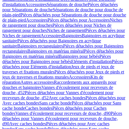
d'installation
Accessoires
Séparations de douche
Pièces détachées
pour Séparations de douche
Séparations de douche pour douche de
plain-pied
Pièces détachées pour Séparations de douche pour douche
de plain-pied
Accessoires
Pièces détachées pour Accessoires
Niches
de rangement pour douches
Pièces détachées pour Niches de
rangement pour douches
Niches de rangement
Pièces détachées pour
Niches de rangement
Accessoires
Baignoires
Baignoires en acrylique
sanitaire
Pièces détachées pour Baignoires en acrylique
sanitaire
Baignoires rectangulaires
Pièces détachées pour Baignoires
rectangulaires
Baignoires en matériau minéral
Pièces détachées pour
Baignoires en matériau minéral
Baignoires pour bébés
Pièces
détachées pour Baignoires pour bébés
Eléments d'installation
Pièces
détachées pour Eléments d'installation
Jeux de pieds et jeux de
traverses et fixations murales
Pièces détachées pour Jeux de pieds et
jeux de traverses et fixations murales
Accessoires
Kits de
réparation
Autres accessoires
Raccordements aux appareils pour
douches et baignoires
Vannes d'écoulement pour receveurs de
douche, d52
Pièces détachées pour Vannes d'écoulement pour
receveurs de douche, d52
Avec caches bondes
Pièces détachées pour
Avec caches bondes
Sans cache bonde
Pièces détachées pour Sans
cache bonde
Caches bondes
Pièces détachées pour Caches
bondes
Vannes d'écoulement pour receveurs de douche, d90
Pièces
détachées pour Vannes d'écoulement pour receveurs de douche,
d90
Avec caches bondes
Pièces détachées pour Avec caches
bondes
Sans cache bonde
Pièces détachées pour Sans cache