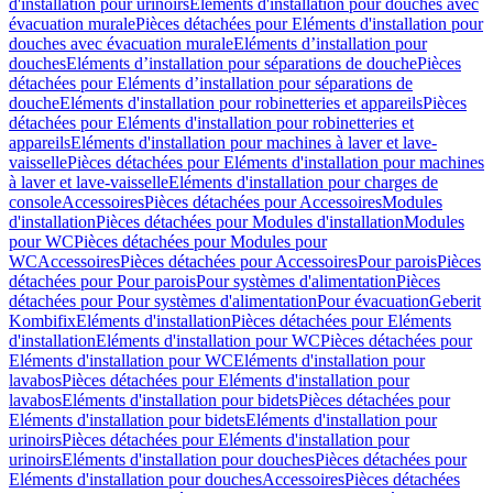
d'installation pour urinoirs
Eléments d'installation pour douches avec
évacuation murale
Pièces détachées pour Eléments d'installation pour
douches avec évacuation murale
Eléments d’installation pour
douches
Eléments d’installation pour séparations de douche
Pièces
détachées pour Eléments d’installation pour séparations de
douche
Eléments d'installation pour robinetteries et appareils
Pièces
détachées pour Eléments d'installation pour robinetteries et
appareils
Eléments d'installation pour machines à laver et lave-
vaisselle
Pièces détachées pour Eléments d'installation pour machines
à laver et lave-vaisselle
Eléments d'installation pour charges de
console
Accessoires
Pièces détachées pour Accessoires
Modules
d'installation
Pièces détachées pour Modules d'installation
Modules
pour WC
Pièces détachées pour Modules pour
WC
Accessoires
Pièces détachées pour Accessoires
Pour parois
Pièces
détachées pour Pour parois
Pour systèmes d'alimentation
Pièces
détachées pour Pour systèmes d'alimentation
Pour évacuation
Geberit
Kombifix
Eléments d'installation
Pièces détachées pour Eléments
d'installation
Eléments d'installation pour WC
Pièces détachées pour
Eléments d'installation pour WC
Eléments d'installation pour
lavabos
Pièces détachées pour Eléments d'installation pour
lavabos
Eléments d'installation pour bidets
Pièces détachées pour
Eléments d'installation pour bidets
Eléments d'installation pour
urinoirs
Pièces détachées pour Eléments d'installation pour
urinoirs
Eléments d'installation pour douches
Pièces détachées pour
Eléments d'installation pour douches
Accessoires
Pièces détachées