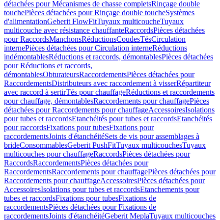
détachées pour Mécanismes de chasse complets
Rinçage double
touche
Pièces détachées pour Rinçage double touche
Systèmes
d'alimentation
Geberit FlowFit
Tuyaux multicouche
Tuyaux
multicouche avec résistance chauffante
Raccords
Pièces détachées
pour Raccords
Manchons
Réductions
Coudes
Tés
Circulation
interne
Pièces détachées pour Circulation interne
Réductions
indémontables
Réductions et raccords, démontables
Pièces détachées
pour Réductions et raccords,
démontables
Obturateurs
Raccordements
Pièces détachées pour
Raccordements
Distributeurs avec raccordement à visser
Répartiteur
avec raccord à sertir
Tés pour chauffage
Réductions et raccordements
pour chauffage, démontables
Raccordements pour chauffage
Pièces
détachées pour Raccordements pour chauffage
Accessoires
Isolations
pour tubes et raccords
Etanchéités pour tubes et raccords
Etanchéités
pour raccords
Fixations pour tubes
Fixations pour
raccordements
Joints d'étanchéité
Sets de vis pour assemblages à
bride
Consommables
Geberit PushFit
Tuyaux multicouches
Tuyaux
multicouches pour chauffage
Raccords
Pièces détachées pour
Raccords
Raccordements
Pièces détachées pour
Raccordements
Raccordements pour chauffage
Pièces détachées pour
Raccordements pour chauffage
Accessoires
Pièces détachées pour
Accessoires
Isolations pour tubes et raccords
Etanchements pour
tubes et raccords
Fixations pour tubes
Fixations de
raccordements
Pièces détachées pour Fixations de
raccordements
Joints d'étanchéité
Geberit Mepla
Tuyaux multicouches