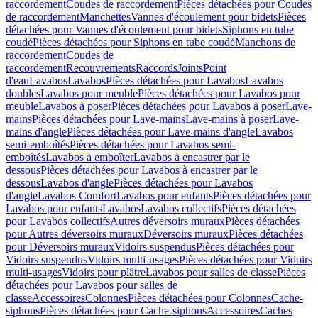
raccordement
Coudes de raccordement
Pièces détachées pour Coudes
de raccordement
Manchettes
Vannes d'écoulement pour bidets
Pièces
détachées pour Vannes d'écoulement pour bidets
Siphons en tube
coudé
Pièces détachées pour Siphons en tube coudé
Manchons de
raccordement
Coudes de
raccordement
Recouvrements
Raccords
Joints
Point
d'eau
Lavabos
Lavabos
Pièces détachées pour Lavabos
Lavabos
doubles
Lavabos pour meuble
Pièces détachées pour Lavabos pour
meuble
Lavabos à poser
Pièces détachées pour Lavabos à poser
Lave-
mains
Pièces détachées pour Lave-mains
Lave-mains à poser
Lave-
mains d'angle
Pièces détachées pour Lave-mains d'angle
Lavabos
semi-emboîtés
Pièces détachées pour Lavabos semi-
emboîtés
Lavabos à emboîter
Lavabos à encastrer par le
dessous
Pièces détachées pour Lavabos à encastrer par le
dessous
Lavabos d'angle
Pièces détachées pour Lavabos
d'angle
Lavabos Comfort
Lavabos pour enfants
Pièces détachées pour
Lavabos pour enfants
Lavabos
Lavabos collectifs
Pièces détachées
pour Lavabos collectifs
Autres déversoirs muraux
Pièces détachées
pour Autres déversoirs muraux
Déversoirs muraux
Pièces détachées
pour Déversoirs muraux
Vidoirs suspendus
Pièces détachées pour
Vidoirs suspendus
Vidoirs multi-usages
Pièces détachées pour Vidoirs
multi-usages
Vidoirs pour plâtre
Lavabos pour salles de classe
Pièces
détachées pour Lavabos pour salles de
classe
Accessoires
Colonnes
Pièces détachées pour Colonnes
Cache-
siphons
Pièces détachées pour Cache-siphons
Accessoires
Caches