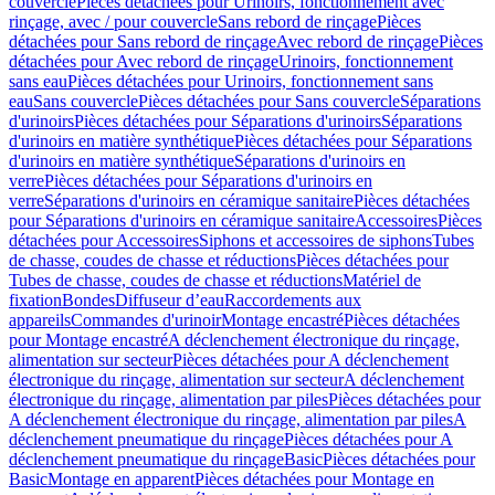
couvercle
Pièces détachées pour Urinoirs, fonctionnement avec
rinçage, avec / pour couvercle
Sans rebord de rinçage
Pièces
détachées pour Sans rebord de rinçage
Avec rebord de rinçage
Pièces
détachées pour Avec rebord de rinçage
Urinoirs, fonctionnement
sans eau
Pièces détachées pour Urinoirs, fonctionnement sans
eau
Sans couvercle
Pièces détachées pour Sans couvercle
Séparations
d'urinoirs
Pièces détachées pour Séparations d'urinoirs
Séparations
d'urinoirs en matière synthétique
Pièces détachées pour Séparations
d'urinoirs en matière synthétique
Séparations d'urinoirs en
verre
Pièces détachées pour Séparations d'urinoirs en
verre
Séparations d'urinoirs en céramique sanitaire
Pièces détachées
pour Séparations d'urinoirs en céramique sanitaire
Accessoires
Pièces
détachées pour Accessoires
Siphons et accessoires de siphons
Tubes
de chasse, coudes de chasse et réductions
Pièces détachées pour
Tubes de chasse, coudes de chasse et réductions
Matériel de
fixation
Bondes
Diffuseur d’eau
Raccordements aux
appareils
Commandes d'urinoir
Montage encastré
Pièces détachées
pour Montage encastré
A déclenchement électronique du rinçage,
alimentation sur secteur
Pièces détachées pour A déclenchement
électronique du rinçage, alimentation sur secteur
A déclenchement
électronique du rinçage, alimentation par piles
Pièces détachées pour
A déclenchement électronique du rinçage, alimentation par piles
A
déclenchement pneumatique du rinçage
Pièces détachées pour A
déclenchement pneumatique du rinçage
Basic
Pièces détachées pour
Basic
Montage en apparent
Pièces détachées pour Montage en