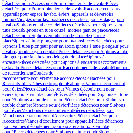
détachées pour Accessoires
Pour robinetteries de lavabo
Pièces
détachées pour Pour robinetteries de lavabo
Raccordements aux
appareils pour espace lavabo, éviers, appareils et déversoirs
muraux
Vidages pour lavabos
Pièces détachées pour Vidages pour
lavabos
Siphons en tube coudé
Pièces détachées pour Siphons en
tube coudé
Siphons en tube coudé, modèle gain de place
Pièces
détachées pour Siphons en tube coudé, modèle gain de
place
Siphons à tube plongeur pour lavabos
Pièces détachées pour
Siphons à tube plongeur pour lavabos
Siphons à tube plongeur pour
lavabos, modèle gain de place
Pièces détachées pour Siphons à tube
plongeur pour lavabos, modèle gain de place
Siphons à
encastrer
Pièces détachées pour Siphons à encastrer
Raccordements
de lavabo
Pièces détachées pour Raccordements de lavabo
Manchons
de raccordement
Coudes de
raccordement
Recouvrements
Raccords
Pièces détachées pour
Raccords
Joints
Tubes de trop-plein
Rallonges
Vannes d'écoulement
pour éviers
Pièces détachées pour Vannes d'écoulement pour
éviers
Siphons en tube coudé
Pièces détachées pour Siphons en tube
coudé
Siphons à double chambre
Pièces détachées pour Siphons à
double chambre
Siphons pour évier
Pièces détachées pour Siphons
pour évier
Manchons de raccordement
Pièces détachées pour
Manchons de raccordement
Accessoires
Pièces détachées pour
Accessoires
Vannes d'écoulement pour appareils
Pièces détachées
pour Vannes d'écoulement pour appareils
Siphons en tube
coudé
Pièces détachées pour Siphons en tube coudé
Siphons à