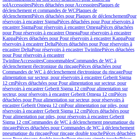
sol
Accessoires
Pièces détachées pour Accessoires
Plaques de
déclenchement et commandes de WC
Plaques de
déclenchement
Pièces détachées pour Plaques de déclenchement
Pour
réservoirs à encastrer Sigma
Pièces détachées pour Pour réservoirs à
encastrer Sigma
Pour réservoirs à encastrer Omega
Pièces détachées
pour Pour réservoirs à encastrer Omega
Pour réservoirs à encastrer
Kappa
Pièces détachées pour Pour réservoirs à encastrer Kappa
Pour
réservoirs à encastrer Delta
Pièces détachées pour Pour réservoirs à
encastrer Delta
Pour réservoirs à encastrer Twinline
Pièces détachées
pour Pour réservoirs à encastrer
Twinline
Accessoires
Consommables
Commandes de WC à
déclenchement électronique du rinçage
Pièces détachées pour
Commandes de WC à déclenchement électronique du rinçage
Pour
alimentation sur secteur, pour réservoirs à encastrer Geberit Sigma
12 cm
Pièces détachées pour Pour alimentation sur secteur, pour
réservoirs à encastrer Geberit Sigma 12 cm
Pour alimentation sur
secteur, pour réservoirs à encastrer Geberit Omega 12 cm
Pièces
détachées pour Pour alimentation sur secteur, pour réservoirs à
encastrer Geberit Omega 12 cm
Pour alimentation par piles, pour
réservoirs à encastrer Geberit Sigma 12 cm
Pièces détachées pour
Pour alimentation par piles, pour réservoirs à encastrer Geberit
Sigma 12 cm
Commandes de WC à déclenchement pneumatique du
rinçage
Pièces détachées pour Commandes de WC à déclenchement
pneumatique du rinçage
Pour rinçage double touche
Pièces détachées
pour Pour rinçage double touche
Pour rinçage simple touche
Pièces