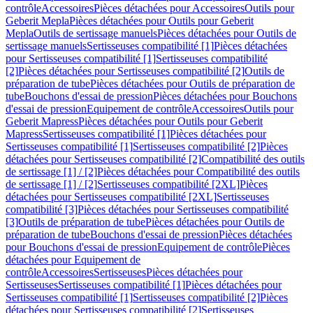
contrôle
Accessoires
Pièces détachées pour Accessoires
Outils pour
Geberit Mepla
Pièces détachées pour Outils pour Geberit
Mepla
Outils de sertissage manuels
Pièces détachées pour Outils de
sertissage manuels
Sertisseuses compatibilité [1]
Pièces détachées
pour Sertisseuses compatibilité [1]
Sertisseuses compatibilité
[2]
Pièces détachées pour Sertisseuses compatibilité [2]
Outils de
préparation de tube
Pièces détachées pour Outils de préparation de
tube
Bouchons d'essai de pression
Pièces détachées pour Bouchons
d'essai de pression
Equipement de contrôle
Accessoires
Outils pour
Geberit Mapress
Pièces détachées pour Outils pour Geberit
Mapress
Sertisseuses compatibilité [1]
Pièces détachées pour
Sertisseuses compatibilité [1]
Sertisseuses compatibilité [2]
Pièces
détachées pour Sertisseuses compatibilité [2]
Compatibilité des outils
de sertissage [1] / [2]
Pièces détachées pour Compatibilité des outils
de sertissage [1] / [2]
Sertisseuses compatibilité [2XL]
Pièces
détachées pour Sertisseuses compatibilité [2XL]
Sertisseuses
compatibilité [3]
Pièces détachées pour Sertisseuses compatibilité
[3]
Outils de préparation de tube
Pièces détachées pour Outils de
préparation de tube
Bouchons d'essai de pression
Pièces détachées
pour Bouchons d'essai de pression
Equipement de contrôle
Pièces
détachées pour Equipement de
contrôle
Accessoires
Sertisseuses
Pièces détachées pour
Sertisseuses
Sertisseuses compatibilité [1]
Pièces détachées pour
Sertisseuses compatibilité [1]
Sertisseuses compatibilité [2]
Pièces
détachées pour Sertisseuses compatibilité [2]
Sertisseuses