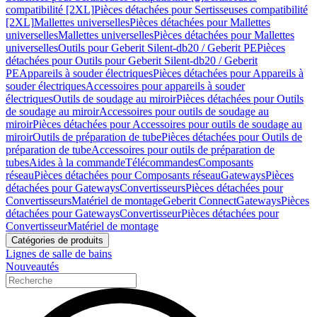
compatibilité [2XL]
Pièces détachées pour Sertisseuses compatibilité
[2XL]
Mallettes universelles
Pièces détachées pour Mallettes
universelles
Mallettes universelles
Pièces détachées pour Mallettes
universelles
Outils pour Geberit Silent-db20 / Geberit PE
Pièces
détachées pour Outils pour Geberit Silent-db20 / Geberit
PE
Appareils à souder électriques
Pièces détachées pour Appareils à
souder électriques
Accessoires pour appareils à souder
électriques
Outils de soudage au miroir
Pièces détachées pour Outils
de soudage au miroir
Accessoires pour outils de soudage au
miroir
Pièces détachées pour Accessoires pour outils de soudage au
miroir
Outils de préparation de tube
Pièces détachées pour Outils de
préparation de tube
Accessoires pour outils de préparation de
tubes
Aides à la commande
Télécommandes
Composants
réseau
Pièces détachées pour Composants réseau
Gateways
Pièces
détachées pour Gateways
Convertisseurs
Pièces détachées pour
Convertisseurs
Matériel de montage
Geberit Connect
Gateways
Pièces
détachées pour Gateways
Convertisseur
Pièces détachées pour
Convertisseur
Matériel de montage
Catégories de produits
Lignes de salle de bains
Nouveautés