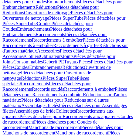
détachées pour Coudes
Embranchements
Pièces détachées pour
Embranchements
Réductions
Pièces détachées pour
Réductions
Ouvertures de nettoyage
Pièces détachées pour
Ouvertures de nettoyage
Pièces SuperTube
Pièces détachées pour
Pièces SuperTube
Coudes
Pièces détachées pour
Coudes
Embranchements
Pièces détachées pour
Embranchements
Raccordements
Pièces détachées pour
Raccordements
Raccordements à emboîter
Pièces détachées pour
Raccordements à emboîter
Raccordements à griffes
Réductions sur
d'autres matériaux
Accessoires
Pièces détachées pour
Accessoires
Colliers
Obturateurs
Joints
Pièces détachées pour
Joints
Consommables
Geberit PE
Tuyaux
Pièces
Pièces détachées pour
Pièces
Coudes
Embranchements
Réductions
Ouvertures de
nettoyage
Pièces détachées pour Ouvertures de
nettoyage
Réductions
Pièces SuperTube
Pièces
spéciales
Raccordements
Pièces détachées pour
Raccordements
Raccords soudés
Raccordements à emboîter
Pièces
détachées pour Raccordements à emboîter
Réductions sur d'autres
matériaux
Pièces détachées pour Réductions sur d'autres
matériaux
Assemblages filetés
Pièces détachées pour Assemblages
filetés
Assemblages de bride
Collerettes
Raccordements aux
appareils
Pièces détachées pour Raccordements aux appareils
Coudes
de raccordement
Pièces détachées pour Coudes de
raccordement
Manchons de raccordement
Pièces détachées pour
Manchons de raccordement
Manchons de raccordement
Pièces