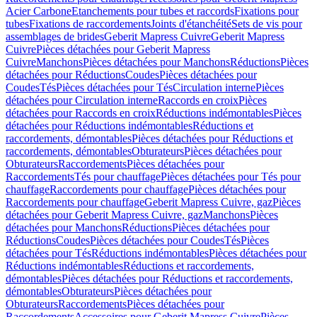
Acier Carbone
Etanchements pour tubes et raccords
Fixations pour
tubes
Fixations de raccordements
Joints d'étanchéité
Sets de vis pour
assemblages de brides
Geberit Mapress Cuivre
Geberit Mapress
Cuivre
Pièces détachées pour Geberit Mapress
Cuivre
Manchons
Pièces détachées pour Manchons
Réductions
Pièces
détachées pour Réductions
Coudes
Pièces détachées pour
Coudes
Tés
Pièces détachées pour Tés
Circulation interne
Pièces
détachées pour Circulation interne
Raccords en croix
Pièces
détachées pour Raccords en croix
Réductions indémontables
Pièces
détachées pour Réductions indémontables
Réductions et
raccordements, démontables
Pièces détachées pour Réductions et
raccordements, démontables
Obturateurs
Pièces détachées pour
Obturateurs
Raccordements
Pièces détachées pour
Raccordements
Tés pour chauffage
Pièces détachées pour Tés pour
chauffage
Raccordements pour chauffage
Pièces détachées pour
Raccordements pour chauffage
Geberit Mapress Cuivre, gaz
Pièces
détachées pour Geberit Mapress Cuivre, gaz
Manchons
Pièces
détachées pour Manchons
Réductions
Pièces détachées pour
Réductions
Coudes
Pièces détachées pour Coudes
Tés
Pièces
détachées pour Tés
Réductions indémontables
Pièces détachées pour
Réductions indémontables
Réductions et raccordements,
démontables
Pièces détachées pour Réductions et raccordements,
démontables
Obturateurs
Pièces détachées pour
Obturateurs
Raccordements
Pièces détachées pour
Raccordements
Accessoires pour Geberit Mapress Cuivre
Pièces