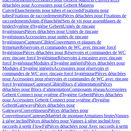
détachées pour Accessoires pour Geberit Mapress
Cuivre
Etanchements pour tubes et raccords
Fixations pour
tubes
Fixations de raccordements
Pièces détachées pour Fixations de
raccordements
Joints d'étanchéité
Sets de vis pour assemblages de
brides
Système d'hygiène Geberit
Unités de rinçage
hygiéniques
Pièces détachées pour Unités de rinçage
hygiéniques
Accessoires pour unités de rinçage
hygiéniques
Capteurs
Câbles
Couvertures et plaques de
fermeture
Réservoirs et commandes de WC avec rinçage forcé
hygiénique
Pièces détachées pour Réservoirs et commandes de WC
avec rinçage forcé hygiénique
Réservoirs à encastrer avec rinçage
forcé hygiénique
Modules d’hygiène intégrés
Pièces détachées pour
Modules d’hygiène intégrés
Accessoires pour réservoirs et
commandes de WC avec rinçage forcé hygiénique
Pièces détachées
pour Accessoires pour réservoirs et commandes de WC avec rinçage
forcé hygiénique
Capteurs
Câbles
Blocs d’alimentation
Pièces
détachées pour Blocs d’alimentation
Composants réseau
Accessoires
Geberit Connect pour système d'hygiène Geberit
Pièces détachées
pour Accessoires Geberit Connect pour système d'hygiène
Geberit
Gateways
Pièces détachées pour
Gateways
Convertisseurs
Pièces détachées pour
Convertisseurs
Capteurs
Matériel de montage
Armatures brutes
Vannes
à siège incliné
Pièces détachées pour Vannes à siège incliné
Avec
raccords à sertir FlowFit
Pièces détachées pour Avec raccords à sertir