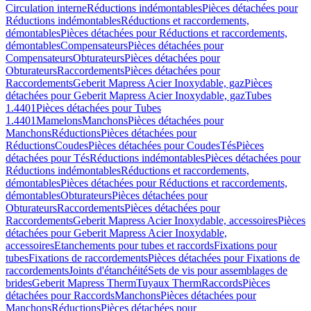
Circulation interne
Réductions indémontables
Pièces détachées pour
Réductions indémontables
Réductions et raccordements,
démontables
Pièces détachées pour Réductions et raccordements,
démontables
Compensateurs
Pièces détachées pour
Compensateurs
Obturateurs
Pièces détachées pour
Obturateurs
Raccordements
Pièces détachées pour
Raccordements
Geberit Mapress Acier Inoxydable, gaz
Pièces
détachées pour Geberit Mapress Acier Inoxydable, gaz
Tubes
1.4401
Pièces détachées pour Tubes
1.4401
Mamelons
Manchons
Pièces détachées pour
Manchons
Réductions
Pièces détachées pour
Réductions
Coudes
Pièces détachées pour Coudes
Tés
Pièces
détachées pour Tés
Réductions indémontables
Pièces détachées pour
Réductions indémontables
Réductions et raccordements,
démontables
Pièces détachées pour Réductions et raccordements,
démontables
Obturateurs
Pièces détachées pour
Obturateurs
Raccordements
Pièces détachées pour
Raccordements
Geberit Mapress Acier Inoxydable, accessoires
Pièces
détachées pour Geberit Mapress Acier Inoxydable,
accessoires
Etanchements pour tubes et raccords
Fixations pour
tubes
Fixations de raccordements
Pièces détachées pour Fixations de
raccordements
Joints d'étanchéité
Sets de vis pour assemblages de
brides
Geberit Mapress Therm
Tuyaux Therm
Raccords
Pièces
détachées pour Raccords
Manchons
Pièces détachées pour
Manchons
Réductions
Pièces détachées pour