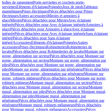
boîtes de rangement
Porte-serviettes et crochets porte-
serviettes
Eléments d'éclairage
Poignées
Jeux de pieds
Tableaux
magnétiques
Prises électriques
Pièces détachées pour Prises
électriques
Autres accessoires
Miroirs et armoires à
glace
Miroirs
Pièces détachées pour Miroirs
Avec éclairage
intégrée
Pièces détachées pour Avec éclairage intégrée
Armoires à
glace
Pièces détachées pour Armoires à glace
Avec éclairage
intégrée
Pièces détachées pour Avec éclairage intégrée
Sans éclairage
intégré
Pièces détachées pour Sans éclairage
intégré
Accessoires
Eléments d'éclairage
Poignées
Autres
accessoires
Prises électriques
Robinetteries
Robinetteries de
lavabo
Pièces détachées pour Robinetteries de lavabo
Montage sur
gorge, alimentation sur secteur
Pièces détachées pour Montage sur
gorge, alimentation sur secteur
Montage sur gorge, alimentation par
piles
Pièces détachées pour Montage sur gorge, alimentation par
piles
Montage sur gorge, alimentation par générateur
Pièces détachées
pour Montage sur gorge, alimentation par générateur
Montage sur
gorge, robinets mitigeurs
Pièces détachées pour Montage sur gorge,
robinets mitigeurs
Montage mural, alimentation sur secteur
Pièces
détachées pour Montage mural, alimentation sur secteur
Montage
mural, alimentation par piles
Pièces détachées pour Montage mural,
alimentation par piles
Montage mural, alimentation par
générateur
Pièces détachées pour Montage mural, alimentation par
générateur
Montage mural, robinets mélangeurs
Pièces détachées
pour Montage mural, robinets mélangeurs
Accessoires
Pièces