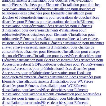
urinoirs
Eléments d'installation pour douches avec évacuation
murale
Pièces détachées pour Eléments d'installation pour douches
avec évacuation murale
Eléments d'installation pour douches et
baignoires
Pièces détachées pour Eléments d'installation pour
douches et baignoires
Eléments pour séparations de douche
Pièces
détachées pour Eléments pour séparations de douche
Eléments
d'installation pour déversoirs
Pièces détachées pour Eléments
d'installation pour déversoirs
Eléments d'installation pour
robinetteries
Pièces détachées pour Eléments d'installation pour
robinetteries
Eléments d'installation pour machines à laver et lave-
vaisselle
Pièces détachées pour Eléments d'installation pour machines
à laver et lave-vaisselle
Eléments d'installation pour charges de
console
Pièces détachées pour Eléments d'installation pour charges
de console
Eléments d'installation pour éviers
Pièces détachées pour
Eléments d'installation pour éviers
Accessoires
Pièces détachées pour
Accessoires
Geberit GIS
Parois
Pièces détachées pour Parois
Systèmes
porteurs
Accessoires pour préfabrications
Pièces détachées pour
Accessoires pour préfabrications
Accessoires pour l'isolation
phonique
Revêtements
Eléments d'installation
Pièces détachées pour
Eléments d'installation
Eléments d'installation pour WC
Pièces
détachées pour Eléments d'installation pour WC
Eléments
d'installation pour lavabos
Pièces détachées pour Eléments
d'installation pour lavabos
Eléments d'installation pour bidets
Pièces
détachées pour Eléments d'installation pour bidets
Eléments
d'installation pour urinoirs
Pièces détachées pour Eléments