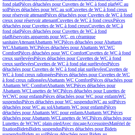
fond plat
Pièces détachées pour Cuvettes de WC à fond plat
WC au
sol
Pièces détachées pour WC au sol
Cuvettes de WC à fond creux
pour réservoir attenant
Pièces détachées pour Cuvettes de WC à fond
creux pour réservoir attenant
Cuvettes de WC à fond creux
Pièces
détachées pour Cuvettes de WC à fond creux
Cuvettes de WC à
fond plat
Pièces détachées pour Cuvettes de WC à fond
plat
Réservoirs apparents pour WC, en céramique
sanitaire
Attenant
Abattants WC
Pièces détachées pour Abattants
WC
Abattants WC
Pièces détachées pour Abattants WC
WC
Comfort
Pièces détachées pour WC Comfort
Cuvettes de WC à fond
creux surélevées
Pièces détachées pour Cuvettes de WC à fond
creux surélevées
Cuvettes de WC à fond plat surélevées
Pièces
détachées pour Cuvettes de WC à fond plat surélevées
Cuvettes de
WC à fond creux rallongées
Pièces détachées pour Cuvettes de WC
à fond creux rallongées
Abattants WC Comfort
Pièces détachées pour
Abattants WC Comfort
Abattants WC
Pièces détachées pour
Abattants WC
Lunettes de WC
Pièces détachées pour Lunettes de
WC
WC pour enfants
Pièces détachées pour WC pour enfants
WC
suspendus
Pièces détachées pour WC suspendus
WC au sol
Pièces
détachées pour WC au sol
Abattants WC pour enfants
Pièces
détachées pour Abattants WC pour enfants
Abattants WC
Pièces
détachées pour Abattants WC
Lunettes de WC
Pièces détachées pour
Lunettes de WC
WC plain-pied
Avec rinçage
Accessoires
Matériel de
fixation
Bidets
Bidets suspendus
Pièces détachées pour Bidets
suspendus
Bidets au sol
Pièces détachées pour Bidets au