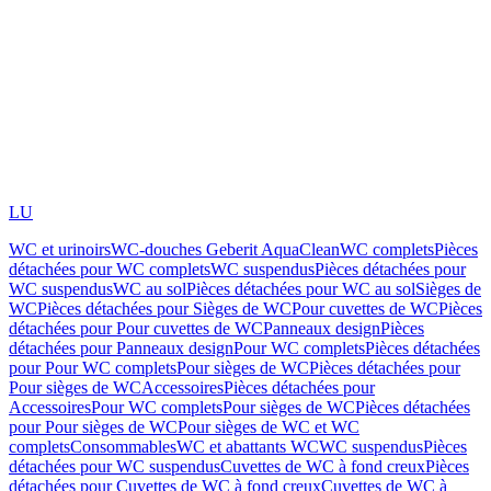
LU
WC et urinoirs
WC-douches Geberit AquaClean
WC complets
Pièces
détachées pour WC complets
WC suspendus
Pièces détachées pour
WC suspendus
WC au sol
Pièces détachées pour WC au sol
Sièges de
WC
Pièces détachées pour Sièges de WC
Pour cuvettes de WC
Pièces
détachées pour Pour cuvettes de WC
Panneaux design
Pièces
détachées pour Panneaux design
Pour WC complets
Pièces détachées
pour Pour WC complets
Pour sièges de WC
Pièces détachées pour
Pour sièges de WC
Accessoires
Pièces détachées pour
Accessoires
Pour WC complets
Pour sièges de WC
Pièces détachées
pour Pour sièges de WC
Pour sièges de WC et WC
complets
Consommables
WC et abattants WC
WC suspendus
Pièces
détachées pour WC suspendus
Cuvettes de WC à fond creux
Pièces
détachées pour Cuvettes de WC à fond creux
Cuvettes de WC à