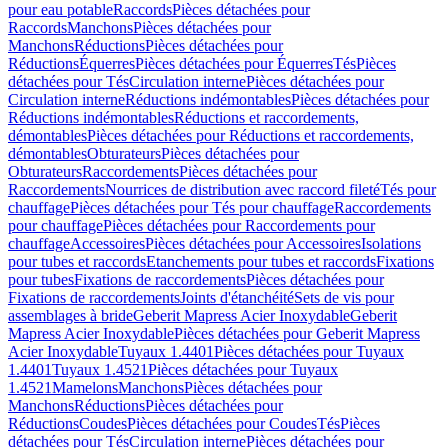
pour eau potable
Raccords
Pièces détachées pour
Raccords
Manchons
Pièces détachées pour
Manchons
Réductions
Pièces détachées pour
Réductions
Équerres
Pièces détachées pour Équerres
Tés
Pièces
détachées pour Tés
Circulation interne
Pièces détachées pour
Circulation interne
Réductions indémontables
Pièces détachées pour
Réductions indémontables
Réductions et raccordements,
démontables
Pièces détachées pour Réductions et raccordements,
démontables
Obturateurs
Pièces détachées pour
Obturateurs
Raccordements
Pièces détachées pour
Raccordements
Nourrices de distribution avec raccord fileté
Tés pour
chauffage
Pièces détachées pour Tés pour chauffage
Raccordements
pour chauffage
Pièces détachées pour Raccordements pour
chauffage
Accessoires
Pièces détachées pour Accessoires
Isolations
pour tubes et raccords
Etanchements pour tubes et raccords
Fixations
pour tubes
Fixations de raccordements
Pièces détachées pour
Fixations de raccordements
Joints d'étanchéité
Sets de vis pour
assemblages à bride
Geberit Mapress Acier Inoxydable
Geberit
Mapress Acier Inoxydable
Pièces détachées pour Geberit Mapress
Acier Inoxydable
Tuyaux 1.4401
Pièces détachées pour Tuyaux
1.4401
Tuyaux 1.4521
Pièces détachées pour Tuyaux
1.4521
Mamelons
Manchons
Pièces détachées pour
Manchons
Réductions
Pièces détachées pour
Réductions
Coudes
Pièces détachées pour Coudes
Tés
Pièces
détachées pour Tés
Circulation interne
Pièces détachées pour