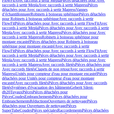
FlowFit
Avec raccords à sertir Mepla
Pièces détachées pour Avec
raccords à sertir Mepla
Avec raccords à sertir Mapress
Pièces
détachées pour Avec raccords à sertir Mapress
Vannes
d’échantillonnage
Robinets à boisseau sphérique
Pièces détachées
pour Robinets à boisseau sphérique
Avec raccords à sertir
FlowFit
Pièces détachées pour Avec raccords à sertir FlowFit
Avec
raccords à sertir Mepla
Pièces détachées pour Avec raccords à sertir
Mepla
Avec raccords à sertir Mapress
Pièces détachées pour Avec
raccords à sertir Mapress
Robinets à boisseau sphérique pour
montage encastré
Pièces détachées pour Robinets à boisseau
sphérique pour montage encastré
Avec raccords à sertir
FlowFit
Pièces détachées pour Avec raccords à sertir FlowFit
Avec
raccords à sertir Mepla
Pièces détachées pour Avec raccords à sertir
Mepla
Avec raccords à sertir Mapress
Pièces détachées pour Avec
raccords à sertir Mapress
Avec raccords filetés
Pièces détachées pour
Avec raccords filetés
Clapets de non retour
Avec raccords à sertir
Mapress
Unités pour compteur d'eau pour montage encastré
Pièces
détachées pour Unités pour compteur d'eau pour montage
encastré
Avec raccords filetés
Pièces détachées pour Avec raccords
filetés
Systèmes d'évacuation des bâtiments
Geberit Silent-
db20
Tuyaux
Pièces
Pièces détachées pour
Pièces
Coudes
Embranchements
Pièces détachées pour
Embranchements
Réductions
Ouvertures de nettoyage
Pièces
détachées pour Ouvertures de nettoyage
Pièces
SuperTube
Coudes
Pièces spéciales
Raccordements
Pièces détachées