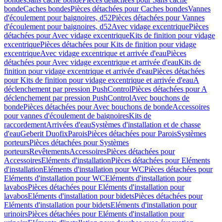
bonde
Caches bondes
Pièces détachées pour Caches bondes
Vannes
d'écoulement pour baignoires, d52
Pièces détachées pour Vannes
d'écoulement pour baignoires, d52
Avec vidage excentrique
Pièces
détachées pour Avec vidage excentrique
Kits de finition pour vidage
excentrique
Pièces détachées pour Kits de finition pour vidage
excentrique
Avec vidage excentrique et arrivée d'eau
Pièces
détachées pour Avec vidage excentrique et arrivée d'eau
Kits de
finition pour vidage excentrique et arrivée d'eau
Pièces détachées
pour Kits de finition pour vidage excentrique et arrivée d'eau
A
déclenchement par pression PushControl
Pièces détachées pour A
déclenchement par pression PushControl
Avec bouchons de
bonde
Pièces détachées pour Avec bouchons de bonde
Accessoires
pour vannes d'écoulement de baignoires
Kits de
raccordement
Arrivées d'eau
Systèmes d'installation et de chasse
d'eau
Geberit Duofix
Parois
Pièces détachées pour Parois
Systèmes
porteurs
Pièces détachées pour Systèmes
porteurs
Revêtements
Accessoires
Pièces détachées pour
Accessoires
Eléments d'installation
Pièces détachées pour Eléments
d'installation
Eléments d'installation pour WC
Pièces détachées pour
Eléments d'installation pour WC
Eléments d'installation pour
lavabos
Pièces détachées pour Eléments d'installation pour
lavabos
Eléments d'installation pour bidets
Pièces détachées pour
Eléments d'installation pour bidets
Eléments d'installation pour
urinoirs
Pièces détachées pour Eléments d'installation pour