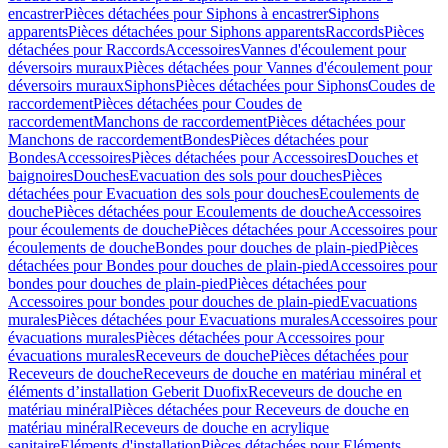
encastrer
Pièces détachées pour Siphons à encastrer
Siphons
apparents
Pièces détachées pour Siphons apparents
Raccords
Pièces
détachées pour Raccords
Accessoires
Vannes d'écoulement pour
déversoirs muraux
Pièces détachées pour Vannes d'écoulement pour
déversoirs muraux
Siphons
Pièces détachées pour Siphons
Coudes de
raccordement
Pièces détachées pour Coudes de
raccordement
Manchons de raccordement
Pièces détachées pour
Manchons de raccordement
Bondes
Pièces détachées pour
Bondes
Accessoires
Pièces détachées pour Accessoires
Douches et
baignoires
Douches
Evacuation des sols pour douches
Pièces
détachées pour Evacuation des sols pour douches
Ecoulements de
douche
Pièces détachées pour Ecoulements de douche
Accessoires
pour écoulements de douche
Pièces détachées pour Accessoires pour
écoulements de douche
Bondes pour douches de plain-pied
Pièces
détachées pour Bondes pour douches de plain-pied
Accessoires pour
bondes pour douches de plain-pied
Pièces détachées pour
Accessoires pour bondes pour douches de plain-pied
Evacuations
murales
Pièces détachées pour Evacuations murales
Accessoires pour
évacuations murales
Pièces détachées pour Accessoires pour
évacuations murales
Receveurs de douche
Pièces détachées pour
Receveurs de douche
Receveurs de douche en matériau minéral et
éléments d’installation Geberit Duofix
Receveurs de douche en
matériau minéral
Pièces détachées pour Receveurs de douche en
matériau minéral
Receveurs de douche en acrylique
sanitaire
Eléments d'installation
Pièces détachées pour Eléments