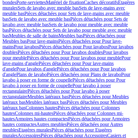
bondes
Porte-serviettes
Matériel de fixation
Caches décoratifs
Etagères
murales
Sets de lavabo avec meuble bas
Sets de lave-mains avec
meuble bas
Pièces détachées pour Sets de lave-mains avec meuble
bas
Sets de lavabo avec meuble bas
Pièces détachées pour Sets de
lavabo avec meuble bas
Sets de lavabo pour meuble avec meuble
bas
Pièces détachées pour Sets de lavabo pour meuble avec meuble
bas
Meubles de salle de bains
Meubles bas
Pièces détachées pour
Meubles bas
Pour lave-mains
Pièces détachées pour Pour lave-
mains
Pour lavabos
Pièces détachées pour Pour lavabos
Pour lavabos
doubles
Pièces détachées pour Pour lavabos doubles
Pour lavabos
pour meuble
Pièces détachées pour Pour lavabos pour meuble
Pour
lave-mains d'angle
Pièces détachées pour Pour lave-mains
d'angle
Pour lavabos d'angle
Pièces détachées pour Pour lavabos
d'angle
Plans de lavabo
Pièces détachées pour Plans de lavabo
Pour
lavabo à poser en forme de coupelle
Pièces détachées pour Pour
lavabo à poser en forme de coupelle
Pour lavabo à poser
rectangulaire
Pièces détachées pour Pour lavabo à poser
rectangulaire
Meubles latéraux bas
Pièces détachées pour Meubles
latéraux bas
Meubles latéraux bas
Pièces détachées pour Meubles
latéraux bas
Colonnes hautes
Pièces détachées pour Colonnes
hautes
Colonnes mi-hautes
Pièces détachées pour Colonnes mi-
hautes
Armoires hautes compactes
Pièces détachées pour Armoires
hautes compactes
Autres meubles
Pièces détachées pour Autres
meubles
Etagères murales
Pièces détachées pour Etagères
murales
Accessoires
Pièces détachées pour Accessoires
Casiers et