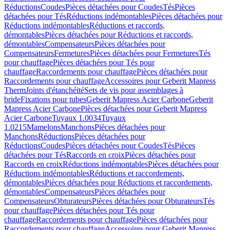
Réductions
Coudes
Pièces détachées pour Coudes
Tés
Pièces
détachées pour Tés
Réductions indémontables
Pièces détachées pour
Réductions indémontables
Réductions et raccords,
démontables
Pièces détachées pour Réductions et raccords,
démontables
Compensateurs
Pièces détachées pour
Compensateurs
Fermetures
Pièces détachées pour Fermetures
Tés
pour chauffage
Pièces détachées pour Tés pour
chauffage
Raccordements pour chauffage
Pièces détachées pour
Raccordements pour chauffage
Accessoires pour Geberit Mapress
Therm
Joints d'étanchéité
Sets de vis pour assemblages à
bride
Fixations pour tubes
Geberit Mapress Acier Carbone
Geberit
Mapress Acier Carbone
Pièces détachées pour Geberit Mapress
Acier Carbone
Tuyaux 1.0034
Tuyaux
1.0215
Mamelons
Manchons
Pièces détachées pour
Manchons
Réductions
Pièces détachées pour
Réductions
Coudes
Pièces détachées pour Coudes
Tés
Pièces
détachées pour Tés
Raccords en croix
Pièces détachées pour
Raccords en croix
Réductions indémontables
Pièces détachées pour
Réductions indémontables
Réductions et raccordements,
démontables
Pièces détachées pour Réductions et raccordements,
démontables
Compensateurs
Pièces détachées pour
Compensateurs
Obturateurs
Pièces détachées pour Obturateurs
Tés
pour chauffage
Pièces détachées pour Tés pour
chauffage
Raccordements pour chauffage
Pièces détachées pour
Raccordements pour chauffage
Accessoires pour Geberit Mapress