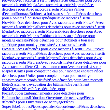
FlowFit
Avec raccords à sertir Mepla
Pièces détachées pour Avec
raccords à sertir Mepla
Avec raccords à sertir Mapress
Pièces
détachées pour Avec raccords à sertir Mapress
Vannes
d’échantillonnage
Robinets à boisseau sphérique
Pièces détachées
pour Robinets à boisseau sphérique
Avec raccords à sertir
FlowFit
Pièces détachées pour Avec raccords à sertir FlowFit
Avec
raccords à sertir Mepla
Pièces détachées pour Avec raccords à sertir
Mepla
Avec raccords à sertir Mapress
Pièces détachées pour Avec
raccords à sertir Mapress
Robinets à boisseau sphérique pour
montage encastré
Pièces détachées pour Robinets à boisseau
sphérique pour montage encastré
Avec raccords à sertir
FlowFit
Pièces détachées pour Avec raccords à sertir FlowFit
Avec
raccords à sertir Mepla
Pièces détachées pour Avec raccords à sertir
Mepla
Avec raccords à sertir Mapress
Pièces détachées pour Avec
raccords à sertir Mapress
Avec raccords filetés
Pièces détachées pour
Avec raccords filetés
Clapets de non retour
Avec raccords à sertir
Mapress
Unités pour compteur d'eau pour montage encastré
Pièces
détachées pour Unités pour compteur d'eau pour montage
encastré
Avec raccords filetés
Pièces détachées pour Avec raccords
filetés
Systèmes d'évacuation des bâtiments
Geberit Silent-
db20
Tuyaux
Pièces
Pièces détachées pour
Pièces
Coudes
Embranchements
Pièces détachées pour
Embranchements
Réductions
Ouvertures de nettoyage
Pièces
détachées pour Ouvertures de nettoyage
Pièces
SuperTube
Coudes
Pièces spéciales
Raccordements
Pièces détachées