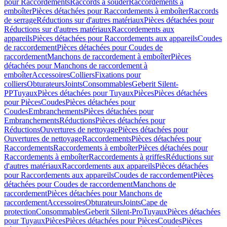
pour Raccordements
Raccords à souder
Raccordements à
emboîter
Pièces détachées pour Raccordements à emboîter
Raccords
de serrage
Réductions sur d'autres matériaux
Pièces détachées pour
Réductions sur d'autres matériaux
Raccordements aux
appareils
Pièces détachées pour Raccordements aux appareils
Coudes
de raccordement
Pièces détachées pour Coudes de
raccordement
Manchons de raccordement à emboîter
Pièces
détachées pour Manchons de raccordement à
emboîter
Accessoires
Colliers
Fixations pour
colliers
Obturateurs
Joints
Consommables
Geberit Silent-
PP
Tuyaux
Pièces détachées pour Tuyaux
Pièces
Pièces détachées
pour Pièces
Coudes
Pièces détachées pour
Coudes
Embranchements
Pièces détachées pour
Embranchements
Réductions
Pièces détachées pour
Réductions
Ouvertures de nettoyage
Pièces détachées pour
Ouvertures de nettoyage
Raccordements
Pièces détachées pour
Raccordements
Raccordements à emboîter
Pièces détachées pour
Raccordements à emboîter
Raccordements à griffes
Réductions sur
d'autres matériaux
Raccordements aux appareils
Pièces détachées
pour Raccordements aux appareils
Coudes de raccordement
Pièces
détachées pour Coudes de raccordement
Manchons de
raccordement
Pièces détachées pour Manchons de
raccordement
Accessoires
Obturateurs
Joints
Cape de
protection
Consommables
Geberit Silent-Pro
Tuyaux
Pièces détachées
pour Tuyaux
Pièces
Pièces détachées pour Pièces
Coudes
Pièces