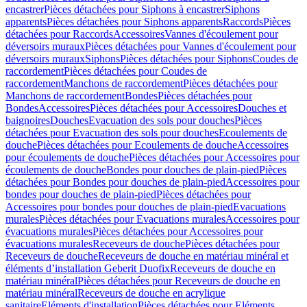
encastrer
Pièces détachées pour Siphons à encastrer
Siphons
apparents
Pièces détachées pour Siphons apparents
Raccords
Pièces
détachées pour Raccords
Accessoires
Vannes d'écoulement pour
déversoirs muraux
Pièces détachées pour Vannes d'écoulement pour
déversoirs muraux
Siphons
Pièces détachées pour Siphons
Coudes de
raccordement
Pièces détachées pour Coudes de
raccordement
Manchons de raccordement
Pièces détachées pour
Manchons de raccordement
Bondes
Pièces détachées pour
Bondes
Accessoires
Pièces détachées pour Accessoires
Douches et
baignoires
Douches
Evacuation des sols pour douches
Pièces
détachées pour Evacuation des sols pour douches
Ecoulements de
douche
Pièces détachées pour Ecoulements de douche
Accessoires
pour écoulements de douche
Pièces détachées pour Accessoires pour
écoulements de douche
Bondes pour douches de plain-pied
Pièces
détachées pour Bondes pour douches de plain-pied
Accessoires pour
bondes pour douches de plain-pied
Pièces détachées pour
Accessoires pour bondes pour douches de plain-pied
Evacuations
murales
Pièces détachées pour Evacuations murales
Accessoires pour
évacuations murales
Pièces détachées pour Accessoires pour
évacuations murales
Receveurs de douche
Pièces détachées pour
Receveurs de douche
Receveurs de douche en matériau minéral et
éléments d’installation Geberit Duofix
Receveurs de douche en
matériau minéral
Pièces détachées pour Receveurs de douche en
matériau minéral
Receveurs de douche en acrylique
sanitaire
Eléments d'installation
Pièces détachées pour Eléments