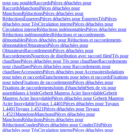
pour eau potable
Raccords
Pièces détachées pour
Raccords
Manchons
Pièces détachées pour
Manchons
Réductions
Pièces détachées pour
Réductions
Équerres
Pièces détachées pour Équerres
Tés
Pièces
détachées pour Tés
Circulation interne
Pièces détachées pour
Circulation interne
Réductions indémontables
Pièces détachées pour
Réductions indémontables
Réductions et raccordements,
démontables
Pièces détachées pour Réductions et raccordements,
démontables
Obturateurs
Pièces détachées pour
Obturateurs
Raccordements
Pièces détachées pour
Raccordements
Nourrices de distribution avec raccord fileté
Tés pour
chauffage
Pièces détachées pour Tés pour chauffage
Raccordements
pour chauffage
Pièces détachées pour Raccordements pour
chauffage
Accessoires
Pièces détachées pour Accessoires
Isolations
pour tubes et raccords
Etanchements pour tubes et raccords
Fixations
pour tubes
Fixations de raccordements
Pièces détachées pour
Fixations de raccordements
Joints d'étanchéité
Sets de vis pour
assemblages à bride
Geberit Mapress Acier Inoxydable
Geberit
Mapress Acier Inoxydable
Pièces détachées pour Geberit Mapress
Acier Inoxydable
Tuyaux 1.4401
Pièces détachées pour Tuyaux
1.4401
Tuyaux 1.4521
Pièces détachées pour Tuyaux
1.4521
Mamelons
Manchons
Pièces détachées pour
Manchons
Réductions
Pièces détachées pour
Réductions
Coudes
Pièces détachées pour Coudes
Tés
Pièces
détachées pour Tés
Circulation interne
Pièces détachées pour