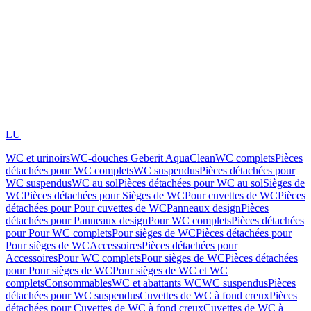
LU
WC et urinoirs
WC-douches Geberit AquaClean
WC complets
Pièces
détachées pour WC complets
WC suspendus
Pièces détachées pour
WC suspendus
WC au sol
Pièces détachées pour WC au sol
Sièges de
WC
Pièces détachées pour Sièges de WC
Pour cuvettes de WC
Pièces
détachées pour Pour cuvettes de WC
Panneaux design
Pièces
détachées pour Panneaux design
Pour WC complets
Pièces détachées
pour Pour WC complets
Pour sièges de WC
Pièces détachées pour
Pour sièges de WC
Accessoires
Pièces détachées pour
Accessoires
Pour WC complets
Pour sièges de WC
Pièces détachées
pour Pour sièges de WC
Pour sièges de WC et WC
complets
Consommables
WC et abattants WC
WC suspendus
Pièces
détachées pour WC suspendus
Cuvettes de WC à fond creux
Pièces
détachées pour Cuvettes de WC à fond creux
Cuvettes de WC à