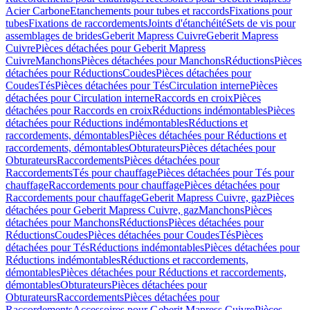
Acier Carbone
Etanchements pour tubes et raccords
Fixations pour
tubes
Fixations de raccordements
Joints d'étanchéité
Sets de vis pour
assemblages de brides
Geberit Mapress Cuivre
Geberit Mapress
Cuivre
Pièces détachées pour Geberit Mapress
Cuivre
Manchons
Pièces détachées pour Manchons
Réductions
Pièces
détachées pour Réductions
Coudes
Pièces détachées pour
Coudes
Tés
Pièces détachées pour Tés
Circulation interne
Pièces
détachées pour Circulation interne
Raccords en croix
Pièces
détachées pour Raccords en croix
Réductions indémontables
Pièces
détachées pour Réductions indémontables
Réductions et
raccordements, démontables
Pièces détachées pour Réductions et
raccordements, démontables
Obturateurs
Pièces détachées pour
Obturateurs
Raccordements
Pièces détachées pour
Raccordements
Tés pour chauffage
Pièces détachées pour Tés pour
chauffage
Raccordements pour chauffage
Pièces détachées pour
Raccordements pour chauffage
Geberit Mapress Cuivre, gaz
Pièces
détachées pour Geberit Mapress Cuivre, gaz
Manchons
Pièces
détachées pour Manchons
Réductions
Pièces détachées pour
Réductions
Coudes
Pièces détachées pour Coudes
Tés
Pièces
détachées pour Tés
Réductions indémontables
Pièces détachées pour
Réductions indémontables
Réductions et raccordements,
démontables
Pièces détachées pour Réductions et raccordements,
démontables
Obturateurs
Pièces détachées pour
Obturateurs
Raccordements
Pièces détachées pour
Raccordements
Accessoires pour Geberit Mapress Cuivre
Pièces