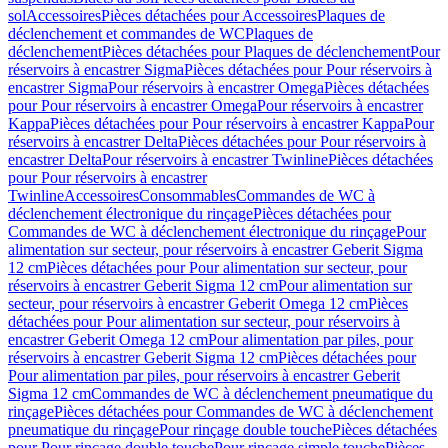
sol
Accessoires
Pièces détachées pour Accessoires
Plaques de
déclenchement et commandes de WC
Plaques de
déclenchement
Pièces détachées pour Plaques de déclenchement
Pour
réservoirs à encastrer Sigma
Pièces détachées pour Pour réservoirs à
encastrer Sigma
Pour réservoirs à encastrer Omega
Pièces détachées
pour Pour réservoirs à encastrer Omega
Pour réservoirs à encastrer
Kappa
Pièces détachées pour Pour réservoirs à encastrer Kappa
Pour
réservoirs à encastrer Delta
Pièces détachées pour Pour réservoirs à
encastrer Delta
Pour réservoirs à encastrer Twinline
Pièces détachées
pour Pour réservoirs à encastrer
Twinline
Accessoires
Consommables
Commandes de WC à
déclenchement électronique du rinçage
Pièces détachées pour
Commandes de WC à déclenchement électronique du rinçage
Pour
alimentation sur secteur, pour réservoirs à encastrer Geberit Sigma
12 cm
Pièces détachées pour Pour alimentation sur secteur, pour
réservoirs à encastrer Geberit Sigma 12 cm
Pour alimentation sur
secteur, pour réservoirs à encastrer Geberit Omega 12 cm
Pièces
détachées pour Pour alimentation sur secteur, pour réservoirs à
encastrer Geberit Omega 12 cm
Pour alimentation par piles, pour
réservoirs à encastrer Geberit Sigma 12 cm
Pièces détachées pour
Pour alimentation par piles, pour réservoirs à encastrer Geberit
Sigma 12 cm
Commandes de WC à déclenchement pneumatique du
rinçage
Pièces détachées pour Commandes de WC à déclenchement
pneumatique du rinçage
Pour rinçage double touche
Pièces détachées
pour Pour rinçage double touche
Pour rinçage simple touche
Pièces