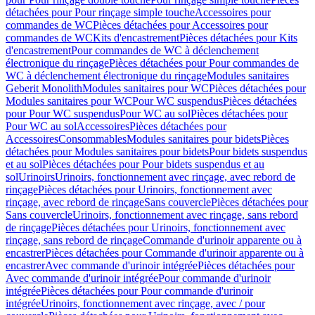
détachées pour Pour rinçage simple touche
Accessoires pour
commandes de WC
Pièces détachées pour Accessoires pour
commandes de WC
Kits d'encastrement
Pièces détachées pour Kits
d'encastrement
Pour commandes de WC à déclenchement
électronique du rinçage
Pièces détachées pour Pour commandes de
WC à déclenchement électronique du rinçage
Modules sanitaires
Geberit Monolith
Modules sanitaires pour WC
Pièces détachées pour
Modules sanitaires pour WC
Pour WC suspendus
Pièces détachées
pour Pour WC suspendus
Pour WC au sol
Pièces détachées pour
Pour WC au sol
Accessoires
Pièces détachées pour
Accessoires
Consommables
Modules sanitaires pour bidets
Pièces
détachées pour Modules sanitaires pour bidets
Pour bidets suspendus
et au sol
Pièces détachées pour Pour bidets suspendus et au
sol
Urinoirs
Urinoirs, fonctionnement avec rinçage, avec rebord de
rinçage
Pièces détachées pour Urinoirs, fonctionnement avec
rinçage, avec rebord de rinçage
Sans couvercle
Pièces détachées pour
Sans couvercle
Urinoirs, fonctionnement avec rinçage, sans rebord
de rinçage
Pièces détachées pour Urinoirs, fonctionnement avec
rinçage, sans rebord de rinçage
Commande d'urinoir apparente ou à
encastrer
Pièces détachées pour Commande d'urinoir apparente ou à
encastrer
Avec commande d'urinoir intégrée
Pièces détachées pour
Avec commande d'urinoir intégrée
Pour commande d'urinoir
intégrée
Pièces détachées pour Pour commande d'urinoir
intégrée
Urinoirs, fonctionnement avec rinçage, avec / pour