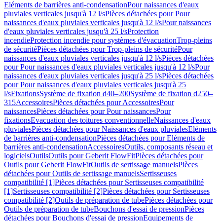
Eléments de barrières anti-condensation
Pour naissances d'eaux
pluviales verticales jusqu'à 12 l/s
Pièces détachées pour Pour
naissances d'eaux pluviales verticales jusqu'à 12 l/s
Pour naissances
d'eaux pluviales verticales jusqu'à 25 l/s
Protection
incendie
Protection incendie pour systèmes d'évacuation
Trop-pleins
de sécurité
Pièces détachées pour Trop-pleins de sécurité
Pour
naissances d'eaux pluviales verticales jusqu'à 12 l/s
Pièces détachées
pour Pour naissances d'eaux pluviales verticales jusqu'à 12 l/s
Pour
naissances d'eaux pluviales verticales jusqu'à 25 l/s
Pièces détachées
pour Pour naissances d'eaux pluviales verticales jusqu'à 25
l/s
Fixations
Système de fixation d40–200
Système de fixation d250–
315
Accessoires
Pièces détachées pour Accessoires
Pour
naissances
Pièces détachées pour Pour naissances
Pour
fixations
Evacuation des toitures conventionnelle
Naissances d'eaux
pluviales
Pièces détachées pour Naissances d'eaux pluviales
Eléments
de barrières anti-condensation
Pièces détachées pour Eléments de
barrières anti-condensation
Accessoires
Outils, composants réseau et
logiciels
Outils
Outils pour Geberit FlowFit
Pièces détachées pour
Outils pour Geberit FlowFit
Outils de sertissage manuels
Pièces
détachées pour Outils de sertissage manuels
Sertisseuses
compatibilité [1]
Pièces détachées pour Sertisseuses compatibilité
[1]
Sertisseuses compatibilité [2]
Pièces détachées pour Sertisseuses
compatibilité [2]
Outils de préparation de tube
Pièces détachées pour
Outils de préparation de tube
Bouchons d'essai de pression
Pièces
détachées pour Bouchons d'essai de pression
Equipements de