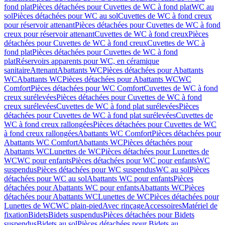
fond plat
Pièces détachées pour Cuvettes de WC à fond plat
WC au
sol
Pièces détachées pour WC au sol
Cuvettes de WC à fond creux
pour réservoir attenant
Pièces détachées pour Cuvettes de WC à fond
creux pour réservoir attenant
Cuvettes de WC à fond creux
Pièces
détachées pour Cuvettes de WC à fond creux
Cuvettes de WC à
fond plat
Pièces détachées pour Cuvettes de WC à fond
plat
Réservoirs apparents pour WC, en céramique
sanitaire
Attenant
Abattants WC
Pièces détachées pour Abattants
WC
Abattants WC
Pièces détachées pour Abattants WC
WC
Comfort
Pièces détachées pour WC Comfort
Cuvettes de WC à fond
creux surélevées
Pièces détachées pour Cuvettes de WC à fond
creux surélevées
Cuvettes de WC à fond plat surélevées
Pièces
détachées pour Cuvettes de WC à fond plat surélevées
Cuvettes de
WC à fond creux rallongées
Pièces détachées pour Cuvettes de WC
à fond creux rallongées
Abattants WC Comfort
Pièces détachées pour
Abattants WC Comfort
Abattants WC
Pièces détachées pour
Abattants WC
Lunettes de WC
Pièces détachées pour Lunettes de
WC
WC pour enfants
Pièces détachées pour WC pour enfants
WC
suspendus
Pièces détachées pour WC suspendus
WC au sol
Pièces
détachées pour WC au sol
Abattants WC pour enfants
Pièces
détachées pour Abattants WC pour enfants
Abattants WC
Pièces
détachées pour Abattants WC
Lunettes de WC
Pièces détachées pour
Lunettes de WC
WC plain-pied
Avec rinçage
Accessoires
Matériel de
fixation
Bidets
Bidets suspendus
Pièces détachées pour Bidets
suspendus
Bidets au sol
Pièces détachées pour Bidets au