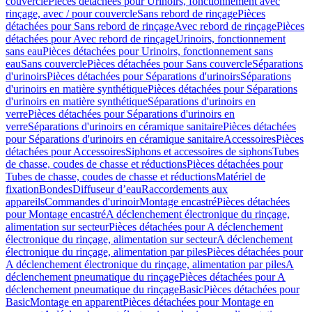
couvercle
Pièces détachées pour Urinoirs, fonctionnement avec
rinçage, avec / pour couvercle
Sans rebord de rinçage
Pièces
détachées pour Sans rebord de rinçage
Avec rebord de rinçage
Pièces
détachées pour Avec rebord de rinçage
Urinoirs, fonctionnement
sans eau
Pièces détachées pour Urinoirs, fonctionnement sans
eau
Sans couvercle
Pièces détachées pour Sans couvercle
Séparations
d'urinoirs
Pièces détachées pour Séparations d'urinoirs
Séparations
d'urinoirs en matière synthétique
Pièces détachées pour Séparations
d'urinoirs en matière synthétique
Séparations d'urinoirs en
verre
Pièces détachées pour Séparations d'urinoirs en
verre
Séparations d'urinoirs en céramique sanitaire
Pièces détachées
pour Séparations d'urinoirs en céramique sanitaire
Accessoires
Pièces
détachées pour Accessoires
Siphons et accessoires de siphons
Tubes
de chasse, coudes de chasse et réductions
Pièces détachées pour
Tubes de chasse, coudes de chasse et réductions
Matériel de
fixation
Bondes
Diffuseur d’eau
Raccordements aux
appareils
Commandes d'urinoir
Montage encastré
Pièces détachées
pour Montage encastré
A déclenchement électronique du rinçage,
alimentation sur secteur
Pièces détachées pour A déclenchement
électronique du rinçage, alimentation sur secteur
A déclenchement
électronique du rinçage, alimentation par piles
Pièces détachées pour
A déclenchement électronique du rinçage, alimentation par piles
A
déclenchement pneumatique du rinçage
Pièces détachées pour A
déclenchement pneumatique du rinçage
Basic
Pièces détachées pour
Basic
Montage en apparent
Pièces détachées pour Montage en