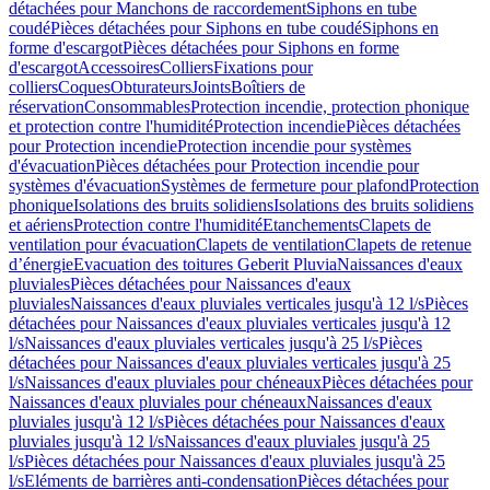
détachées pour Manchons de raccordement
Siphons en tube
coudé
Pièces détachées pour Siphons en tube coudé
Siphons en
forme d'escargot
Pièces détachées pour Siphons en forme
d'escargot
Accessoires
Colliers
Fixations pour
colliers
Coques
Obturateurs
Joints
Boîtiers de
réservation
Consommables
Protection incendie, protection phonique
et protection contre l'humidité
Protection incendie
Pièces détachées
pour Protection incendie
Protection incendie pour systèmes
d'évacuation
Pièces détachées pour Protection incendie pour
systèmes d'évacuation
Systèmes de fermeture pour plafond
Protection
phonique
Isolations des bruits solidiens
Isolations des bruits solidiens
et aériens
Protection contre l'humidité
Etanchements
Clapets de
ventilation pour évacuation
Clapets de ventilation
Clapets de retenue
d’énergie
Evacuation des toitures Geberit Pluvia
Naissances d'eaux
pluviales
Pièces détachées pour Naissances d'eaux
pluviales
Naissances d'eaux pluviales verticales jusqu'à 12 l/s
Pièces
détachées pour Naissances d'eaux pluviales verticales jusqu'à 12
l/s
Naissances d'eaux pluviales verticales jusqu'à 25 l/s
Pièces
détachées pour Naissances d'eaux pluviales verticales jusqu'à 25
l/s
Naissances d'eaux pluviales pour chéneaux
Pièces détachées pour
Naissances d'eaux pluviales pour chéneaux
Naissances d'eaux
pluviales jusqu'à 12 l/s
Pièces détachées pour Naissances d'eaux
pluviales jusqu'à 12 l/s
Naissances d'eaux pluviales jusqu'à 25
l/s
Pièces détachées pour Naissances d'eaux pluviales jusqu'à 25
l/s
Eléments de barrières anti-condensation
Pièces détachées pour