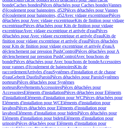
bonde
Caches bondes
Pièces détachées pour Caches bondes
Vannes
d'écoulement pour baignoires, d52
Pièces détachées pour Vannes
d'écoulement pour baignoires, d52
Avec vidage excentrique
Pièces
détachées pour Avec vidage excentrique
Kits de finition pour vidage
excentrique
Pièces détachées pour Kits de finition pour vidage
excentrique
Avec vidage excentrique et arrivée d'eau
Pièces
détachées pour Avec vidage excentrique et arrivée d'eau
Kits de
finition pour vidage excentrique et arrivée d'eau
Pièces détachées
pour Kits de finition pour vidage excentrique et arrivée d'eau
A
déclenchement par pression PushControl
Pièces détachées pour A
déclenchement par pression PushControl
Avec bouchons de
bonde
Pièces détachées pour Avec bouchons de bonde
Accessoires
pour vannes d'écoulement de baignoires
Kits de
raccordement
Arrivées d'eau
Systèmes d'installation et de chasse
d'eau
Geberit Duofix
Parois
Pièces détachées pour Parois
Systèmes
porteurs
Pièces détachées pour Systèmes
porteurs
Revêtements
Accessoires
Pièces détachées pour
Accessoires
Eléments d'installation
Pièces détachées pour Eléments
d'installation
Eléments d'installation pour WC
Pièces détachées pour
Eléments d'installation pour WC
Eléments d'installation pour
lavabos
Pièces détachées pour Eléments d'installation pour
lavabos
Eléments d'installation pour bidets
Pièces détachées pour
Eléments d'installation pour bidets
Eléments d'installation pour
urinoirs
Pièces détachées pour Eléments d'installation pour