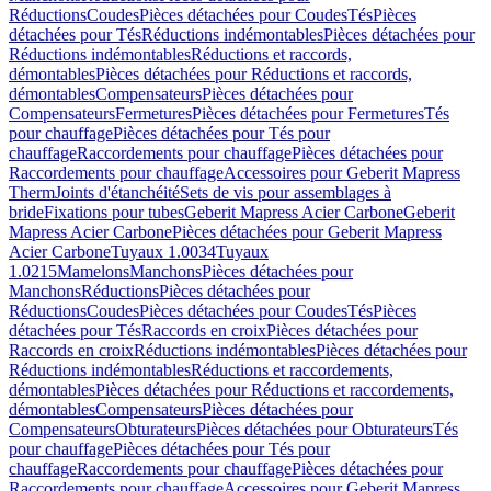
Réductions
Coudes
Pièces détachées pour Coudes
Tés
Pièces
détachées pour Tés
Réductions indémontables
Pièces détachées pour
Réductions indémontables
Réductions et raccords,
démontables
Pièces détachées pour Réductions et raccords,
démontables
Compensateurs
Pièces détachées pour
Compensateurs
Fermetures
Pièces détachées pour Fermetures
Tés
pour chauffage
Pièces détachées pour Tés pour
chauffage
Raccordements pour chauffage
Pièces détachées pour
Raccordements pour chauffage
Accessoires pour Geberit Mapress
Therm
Joints d'étanchéité
Sets de vis pour assemblages à
bride
Fixations pour tubes
Geberit Mapress Acier Carbone
Geberit
Mapress Acier Carbone
Pièces détachées pour Geberit Mapress
Acier Carbone
Tuyaux 1.0034
Tuyaux
1.0215
Mamelons
Manchons
Pièces détachées pour
Manchons
Réductions
Pièces détachées pour
Réductions
Coudes
Pièces détachées pour Coudes
Tés
Pièces
détachées pour Tés
Raccords en croix
Pièces détachées pour
Raccords en croix
Réductions indémontables
Pièces détachées pour
Réductions indémontables
Réductions et raccordements,
démontables
Pièces détachées pour Réductions et raccordements,
démontables
Compensateurs
Pièces détachées pour
Compensateurs
Obturateurs
Pièces détachées pour Obturateurs
Tés
pour chauffage
Pièces détachées pour Tés pour
chauffage
Raccordements pour chauffage
Pièces détachées pour
Raccordements pour chauffage
Accessoires pour Geberit Mapress