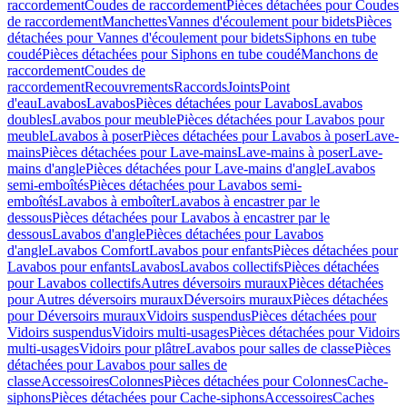
raccordement
Coudes de raccordement
Pièces détachées pour Coudes
de raccordement
Manchettes
Vannes d'écoulement pour bidets
Pièces
détachées pour Vannes d'écoulement pour bidets
Siphons en tube
coudé
Pièces détachées pour Siphons en tube coudé
Manchons de
raccordement
Coudes de
raccordement
Recouvrements
Raccords
Joints
Point
d'eau
Lavabos
Lavabos
Pièces détachées pour Lavabos
Lavabos
doubles
Lavabos pour meuble
Pièces détachées pour Lavabos pour
meuble
Lavabos à poser
Pièces détachées pour Lavabos à poser
Lave-
mains
Pièces détachées pour Lave-mains
Lave-mains à poser
Lave-
mains d'angle
Pièces détachées pour Lave-mains d'angle
Lavabos
semi-emboîtés
Pièces détachées pour Lavabos semi-
emboîtés
Lavabos à emboîter
Lavabos à encastrer par le
dessous
Pièces détachées pour Lavabos à encastrer par le
dessous
Lavabos d'angle
Pièces détachées pour Lavabos
d'angle
Lavabos Comfort
Lavabos pour enfants
Pièces détachées pour
Lavabos pour enfants
Lavabos
Lavabos collectifs
Pièces détachées
pour Lavabos collectifs
Autres déversoirs muraux
Pièces détachées
pour Autres déversoirs muraux
Déversoirs muraux
Pièces détachées
pour Déversoirs muraux
Vidoirs suspendus
Pièces détachées pour
Vidoirs suspendus
Vidoirs multi-usages
Pièces détachées pour Vidoirs
multi-usages
Vidoirs pour plâtre
Lavabos pour salles de classe
Pièces
détachées pour Lavabos pour salles de
classe
Accessoires
Colonnes
Pièces détachées pour Colonnes
Cache-
siphons
Pièces détachées pour Cache-siphons
Accessoires
Caches