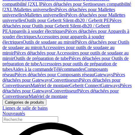
compatibilité [2XL]
Pièces détachées pour Sertisseuses compatibilité
[2XL]
Mallettes universelles
Pièces détachées pour Mallettes
universelles
Mallettes universelles
Pièces détachées pour Mallettes
universelles
Outils pour Geberit Silent-db20 / Geberit PE
Pièces
détachées pour Outils pour Geberit Silent-db20 / Geberit
PE
Appareils à souder électriques
Pièces détachées pour Appareils à
souder électriques
Accessoires pour appareils à souder
électriques
Outils de soudage au miroir
Pièces détachées pour Outils
de soudage au miroir
Accessoires pour outils de soudage au
miroir
Pièces détachées pour Accessoires pour outils de soudage au
miroir
Outils de préparation de tube
Pièces détachées pour Outils de
préparation de tube
Accessoires pour outils de préparation de
tubes
Aides à la commande
Télécommandes
Composants
réseau
Pièces détachées pour Composants réseau
Gateways
Pièces
détachées pour Gateways
Convertisseurs
Pièces détachées pour
Convertisseurs
Matériel de montage
Geberit Connect
Gateways
Pièces
détachées pour Gateways
Convertisseur
Pièces détachées pour
Convertisseur
Matériel de montage
Catégories de produits
Lignes de salle de bains
Nouveautés