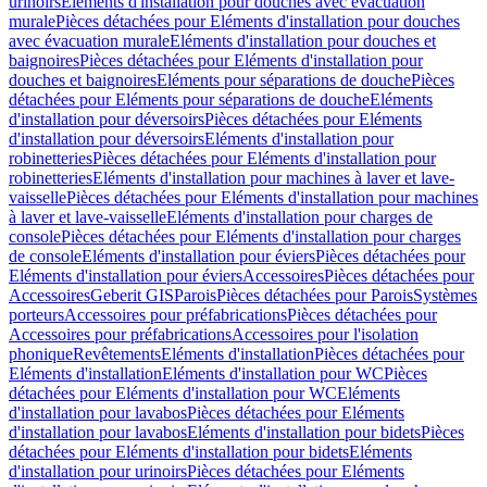
urinoirs
Eléments d'installation pour douches avec évacuation
murale
Pièces détachées pour Eléments d'installation pour douches
avec évacuation murale
Eléments d'installation pour douches et
baignoires
Pièces détachées pour Eléments d'installation pour
douches et baignoires
Eléments pour séparations de douche
Pièces
détachées pour Eléments pour séparations de douche
Eléments
d'installation pour déversoirs
Pièces détachées pour Eléments
d'installation pour déversoirs
Eléments d'installation pour
robinetteries
Pièces détachées pour Eléments d'installation pour
robinetteries
Eléments d'installation pour machines à laver et lave-
vaisselle
Pièces détachées pour Eléments d'installation pour machines
à laver et lave-vaisselle
Eléments d'installation pour charges de
console
Pièces détachées pour Eléments d'installation pour charges
de console
Eléments d'installation pour éviers
Pièces détachées pour
Eléments d'installation pour éviers
Accessoires
Pièces détachées pour
Accessoires
Geberit GIS
Parois
Pièces détachées pour Parois
Systèmes
porteurs
Accessoires pour préfabrications
Pièces détachées pour
Accessoires pour préfabrications
Accessoires pour l'isolation
phonique
Revêtements
Eléments d'installation
Pièces détachées pour
Eléments d'installation
Eléments d'installation pour WC
Pièces
détachées pour Eléments d'installation pour WC
Eléments
d'installation pour lavabos
Pièces détachées pour Eléments
d'installation pour lavabos
Eléments d'installation pour bidets
Pièces
détachées pour Eléments d'installation pour bidets
Eléments
d'installation pour urinoirs
Pièces détachées pour Eléments