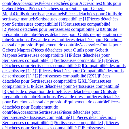
contrôle
Accessoires
Pièces détachées pour Accessoires
Outils pour
Geberit Mepla
Pièces détachées pour Outils pour Geberit
Mepla
Outils de sertissage manuels
Pièces détachées pour Outils de
sertissage manuels
Sertisseuses compatibilité [1]
Pièces détachées
pour Sertisseuses compatibilité [1]
Sertisseuses compatibilité
[2]
Pièces détachées pour Sertisseuses compatibilité [2]
Outils de
préparation de tube
Pièces détachées pour Outils de préparation de
tube
Bouchons d'essai de pression
Pièces détachées pour Bouchons
d'essai de pression
Equipement de contrôle
Accessoires
Outils pour
Geberit Mapress
Pièces détachées pour Outils pour Geberit
Mapress
Sertisseuses compatibilité [1]
Pièces détachées pour
Sertisseuses compatibilité [1]
Sertisseuses compatibilité [2]
Pièces
détachées pour Sertisseuses compatibilité [2]
Compatibilité des outils
de sertissage [1] / [2]
Pièces détachées pour Compatibilité des outils
de sertissage [1] / [2]
Sertisseuses compatibilité [2XL]
Pièces
détachées pour Sertisseuses compatibilité [2XL]
Sertisseuses
compatibilité [3]
Pièces détachées pour Sertisseuses compatibilité
[3]
Outils de préparation de tube
Pièces détachées pour Outils de
préparation de tube
Bouchons d'essai de pression
Pièces détachées
pour Bouchons d'essai de pression
Equipement de contrôle
Pièces
détachées pour Equipement de
contrôle
Accessoires
Sertisseuses
Pièces détachées pour
Sertisseuses
Sertisseuses compatibilité [1]
Pièces détachées pour
Sertisseuses compatibilité [1]
Sertisseuses compatibilité [2]
Pièces
détachées pour Sertisseuses compatibilité [2]
Sertisseuses