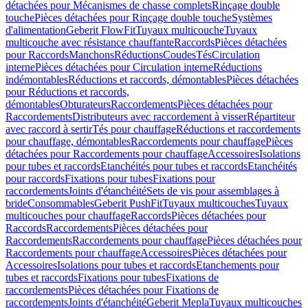
détachées pour Mécanismes de chasse complets
Rinçage double
touche
Pièces détachées pour Rinçage double touche
Systèmes
d'alimentation
Geberit FlowFit
Tuyaux multicouche
Tuyaux
multicouche avec résistance chauffante
Raccords
Pièces détachées
pour Raccords
Manchons
Réductions
Coudes
Tés
Circulation
interne
Pièces détachées pour Circulation interne
Réductions
indémontables
Réductions et raccords, démontables
Pièces détachées
pour Réductions et raccords,
démontables
Obturateurs
Raccordements
Pièces détachées pour
Raccordements
Distributeurs avec raccordement à visser
Répartiteur
avec raccord à sertir
Tés pour chauffage
Réductions et raccordements
pour chauffage, démontables
Raccordements pour chauffage
Pièces
détachées pour Raccordements pour chauffage
Accessoires
Isolations
pour tubes et raccords
Etanchéités pour tubes et raccords
Etanchéités
pour raccords
Fixations pour tubes
Fixations pour
raccordements
Joints d'étanchéité
Sets de vis pour assemblages à
bride
Consommables
Geberit PushFit
Tuyaux multicouches
Tuyaux
multicouches pour chauffage
Raccords
Pièces détachées pour
Raccords
Raccordements
Pièces détachées pour
Raccordements
Raccordements pour chauffage
Pièces détachées pour
Raccordements pour chauffage
Accessoires
Pièces détachées pour
Accessoires
Isolations pour tubes et raccords
Etanchements pour
tubes et raccords
Fixations pour tubes
Fixations de
raccordements
Pièces détachées pour Fixations de
raccordements
Joints d'étanchéité
Geberit Mepla
Tuyaux multicouches