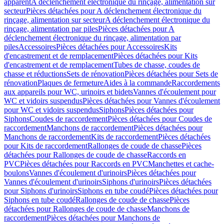
apparent
A déclenchement électronique du rinçage, alimentation sur
secteur
Pièces détachées pour A déclenchement électronique du
rinçage, alimentation sur secteur
A déclenchement électronique du
rinçage, alimentation par piles
Pièces détachées pour A
déclenchement électronique du rinçage, alimentation par
piles
Accessoires
Pièces détachées pour Accessoires
Kits
d'encastrement et de remplacement
Pièces détachées pour Kits
d'encastrement et de remplacement
Tubes de chasse, coudes de
chasse et réductions
Sets de rénovation
Pièces détachées pour Sets de
rénovation
Plaques de fermeture
Aides à la commande
Raccordements
aux appareils pour WC, urinoirs et bidets
Vannes d'écoulement pour
WC et vidoirs suspendus
Pièces détachées pour Vannes d'écoulement
pour WC et vidoirs suspendus
Siphons
Pièces détachées pour
Siphons
Coudes de raccordement
Pièces détachées pour Coudes de
raccordement
Manchons de raccordement
Pièces détachées pour
Manchons de raccordement
Kits de raccordement
Pièces détachées
pour Kits de raccordement
Rallonges de coude de chasse
Pièces
détachées pour Rallonges de coude de chasse
Raccords en
PVC
Pièces détachées pour Raccords en PVC
Manchettes et cache-
boulons
Vannes d'écoulement d'urinoirs
Pièces détachées pour
Vannes d'écoulement d'urinoirs
Siphons d'urinoirs
Pièces détachées
pour Siphons d'urinoirs
Siphons en tube coudé
Pièces détachées pour
Siphons en tube coudé
Rallonges de coude de chasse
Pièces
détachées pour Rallonges de coude de chasse
Manchons de
raccordement
Pièces détachées pour Manchons de