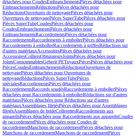
détachées pour Coudes
Embranchements
Pièces détachées pour
Embranchements
Réductions
Pièces détachées pour
Réductions
Ouvertures de nettoyage
Pièces détachées pour
Ouvertures de nettoyage
Pièces SuperTube
Pièces détachées pour
Pièces SuperTube
Coudes
Pièces détachées pour
Coudes
Embranchements
Pièces détachées pour
Embranchements
Raccordements
Pièces détachées pour
Raccordements
Raccordements à emboîter
Pièces détachées pour
Raccordements à emboîter
Raccordements à griffes
Réductions sur
d'autres matériaux
Accessoires
Pièces détachées pour
Accessoires
Colliers
Obturateurs
Joints
Pièces détachées pour
Joints
Consommables
Geberit PE
Tuyaux
Pièces
Pièces détachées pour
Pièces
Coudes
Embranchements
Réductions
Ouvertures de
nettoyage
Pièces détachées pour Ouvertures de
nettoyage
Réductions
Pièces SuperTube
Pièces
spéciales
Raccordements
Pièces détachées pour
Raccordements
Raccords soudés
Raccordements à emboîter
Pièces
détachées pour Raccordements à emboîter
Réductions sur d'autres
matériaux
Pièces détachées pour Réductions sur d'autres
matériaux
Assemblages filetés
Pièces détachées pour Assemblages
filetés
Assemblages de bride
Collerettes
Raccordements aux
appareils
Pièces détachées pour Raccordements aux appareils
Coudes
de raccordement
Pièces détachées pour Coudes de
raccordement
Manchons de raccordement
Pièces détachées pour
Manchons de raccordement
Manchons de raccordement
Pièces