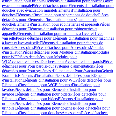
d'installation pour urinoirs
Eléments d'installation pour douches avec
évacuation murale
Pièces détachées pour Eléments d'installation pour
douches avec évacuation murale
Eléments d’installation pour
douches
Eléments d’installation pour séparations de douche
Pièces
détachées pour Eléments d’installation pour séparations de
douche
Eléments d'installation pour robinetteries et appareils
Pièces
détachées pour Eléments d'installation pour robinetteries et
appareils
Eléments d'installation pour machines à laver et lave-
vaisselle
Pièces détachées pour Eléments d'installation pour machines
à laver et lave-vaisselle
Eléments d'installation pour charges de
console
Accessoires
Pièces détachées pour Accessoires
Modules
d'installation
Pièces détachées pour Modules d'installation
Modules
pour WC
Pièces détachées pour Modules pour
WC
Accessoires
Pièces détachées pour Accessoires
Pour parois
Pièces
détachées pour Pour parois
Pour systèmes d'alimentation
Pièces
détachées pour Pour systèmes d'alimentation
Pour évacuation
Geberit
Kombifix
Eléments d'installation
Pièces détachées pour Eléments
d'installation
Eléments d'installation pour WC
Pièces détachées pour
Eléments d'installation pour WC
Eléments d'installation pour
lavabos
Pièces détachées pour Eléments d'installation pour
lavabos
Eléments d'installation pour bidets
Pièces détachées pour
Eléments d'installation pour bidets
Eléments d'installation pour
urinoirs
Pièces détachées pour Eléments d'installation pour
urinoirs
Eléments d'installation pour douches
Pièces détachées pour
Eléments d'installation pour douches
Accessoires
Pièces détachées