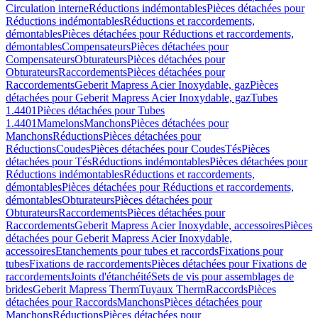
Circulation interne
Réductions indémontables
Pièces détachées pour
Réductions indémontables
Réductions et raccordements,
démontables
Pièces détachées pour Réductions et raccordements,
démontables
Compensateurs
Pièces détachées pour
Compensateurs
Obturateurs
Pièces détachées pour
Obturateurs
Raccordements
Pièces détachées pour
Raccordements
Geberit Mapress Acier Inoxydable, gaz
Pièces
détachées pour Geberit Mapress Acier Inoxydable, gaz
Tubes
1.4401
Pièces détachées pour Tubes
1.4401
Mamelons
Manchons
Pièces détachées pour
Manchons
Réductions
Pièces détachées pour
Réductions
Coudes
Pièces détachées pour Coudes
Tés
Pièces
détachées pour Tés
Réductions indémontables
Pièces détachées pour
Réductions indémontables
Réductions et raccordements,
démontables
Pièces détachées pour Réductions et raccordements,
démontables
Obturateurs
Pièces détachées pour
Obturateurs
Raccordements
Pièces détachées pour
Raccordements
Geberit Mapress Acier Inoxydable, accessoires
Pièces
détachées pour Geberit Mapress Acier Inoxydable,
accessoires
Etanchements pour tubes et raccords
Fixations pour
tubes
Fixations de raccordements
Pièces détachées pour Fixations de
raccordements
Joints d'étanchéité
Sets de vis pour assemblages de
brides
Geberit Mapress Therm
Tuyaux Therm
Raccords
Pièces
détachées pour Raccords
Manchons
Pièces détachées pour
Manchons
Réductions
Pièces détachées pour