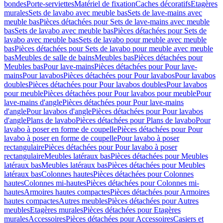
bondes
Porte-serviettes
Matériel de fixation
Caches décoratifs
Etagères
murales
Sets de lavabo avec meuble bas
Sets de lave-mains avec
meuble bas
Pièces détachées pour Sets de lave-mains avec meuble
bas
Sets de lavabo avec meuble bas
Pièces détachées pour Sets de
lavabo avec meuble bas
Sets de lavabo pour meuble avec meuble
bas
Pièces détachées pour Sets de lavabo pour meuble avec meuble
bas
Meubles de salle de bains
Meubles bas
Pièces détachées pour
Meubles bas
Pour lave-mains
Pièces détachées pour Pour lave-
mains
Pour lavabos
Pièces détachées pour Pour lavabos
Pour lavabos
doubles
Pièces détachées pour Pour lavabos doubles
Pour lavabos
pour meuble
Pièces détachées pour Pour lavabos pour meuble
Pour
lave-mains d'angle
Pièces détachées pour Pour lave-mains
d'angle
Pour lavabos d'angle
Pièces détachées pour Pour lavabos
d'angle
Plans de lavabo
Pièces détachées pour Plans de lavabo
Pour
lavabo à poser en forme de coupelle
Pièces détachées pour Pour
lavabo à poser en forme de coupelle
Pour lavabo à poser
rectangulaire
Pièces détachées pour Pour lavabo à poser
rectangulaire
Meubles latéraux bas
Pièces détachées pour Meubles
latéraux bas
Meubles latéraux bas
Pièces détachées pour Meubles
latéraux bas
Colonnes hautes
Pièces détachées pour Colonnes
hautes
Colonnes mi-hautes
Pièces détachées pour Colonnes mi-
hautes
Armoires hautes compactes
Pièces détachées pour Armoires
hautes compactes
Autres meubles
Pièces détachées pour Autres
meubles
Etagères murales
Pièces détachées pour Etagères
murales
Accessoires
Pièces détachées pour Accessoires
Casiers et