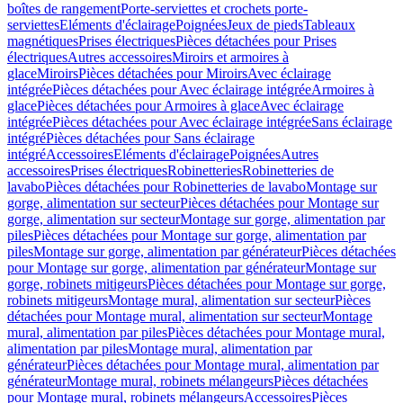
boîtes de rangement
Porte-serviettes et crochets porte-
serviettes
Eléments d'éclairage
Poignées
Jeux de pieds
Tableaux
magnétiques
Prises électriques
Pièces détachées pour Prises
électriques
Autres accessoires
Miroirs et armoires à
glace
Miroirs
Pièces détachées pour Miroirs
Avec éclairage
intégrée
Pièces détachées pour Avec éclairage intégrée
Armoires à
glace
Pièces détachées pour Armoires à glace
Avec éclairage
intégrée
Pièces détachées pour Avec éclairage intégrée
Sans éclairage
intégré
Pièces détachées pour Sans éclairage
intégré
Accessoires
Eléments d'éclairage
Poignées
Autres
accessoires
Prises électriques
Robinetteries
Robinetteries de
lavabo
Pièces détachées pour Robinetteries de lavabo
Montage sur
gorge, alimentation sur secteur
Pièces détachées pour Montage sur
gorge, alimentation sur secteur
Montage sur gorge, alimentation par
piles
Pièces détachées pour Montage sur gorge, alimentation par
piles
Montage sur gorge, alimentation par générateur
Pièces détachées
pour Montage sur gorge, alimentation par générateur
Montage sur
gorge, robinets mitigeurs
Pièces détachées pour Montage sur gorge,
robinets mitigeurs
Montage mural, alimentation sur secteur
Pièces
détachées pour Montage mural, alimentation sur secteur
Montage
mural, alimentation par piles
Pièces détachées pour Montage mural,
alimentation par piles
Montage mural, alimentation par
générateur
Pièces détachées pour Montage mural, alimentation par
générateur
Montage mural, robinets mélangeurs
Pièces détachées
pour Montage mural, robinets mélangeurs
Accessoires
Pièces