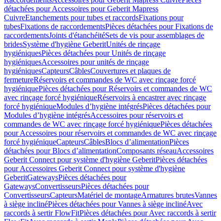
détachées pour Accessoires pour Geberit Mapress
Cuivre
Etanchements pour tubes et raccords
Fixations pour
tubes
Fixations de raccordements
Pièces détachées pour Fixations de
raccordements
Joints d'étanchéité
Sets de vis pour assemblages de
brides
Système d'hygiène Geberit
Unités de rinçage
hygiéniques
Pièces détachées pour Unités de rinçage
hygiéniques
Accessoires pour unités de rinçage
hygiéniques
Capteurs
Câbles
Couvertures et plaques de
fermeture
Réservoirs et commandes de WC avec rinçage forcé
hygiénique
Pièces détachées pour Réservoirs et commandes de WC
avec rinçage forcé hygiénique
Réservoirs à encastrer avec rinçage
forcé hygiénique
Modules d’hygiène intégrés
Pièces détachées pour
Modules d’hygiène intégrés
Accessoires pour réservoirs et
commandes de WC avec rinçage forcé hygiénique
Pièces détachées
pour Accessoires pour réservoirs et commandes de WC avec rinçage
forcé hygiénique
Capteurs
Câbles
Blocs d’alimentation
Pièces
détachées pour Blocs d’alimentation
Composants réseau
Accessoires
Geberit Connect pour système d'hygiène Geberit
Pièces détachées
pour Accessoires Geberit Connect pour système d'hygiène
Geberit
Gateways
Pièces détachées pour
Gateways
Convertisseurs
Pièces détachées pour
Convertisseurs
Capteurs
Matériel de montage
Armatures brutes
Vannes
à siège incliné
Pièces détachées pour Vannes à siège incliné
Avec
raccords à sertir FlowFit
Pièces détachées pour Avec raccords à sertir