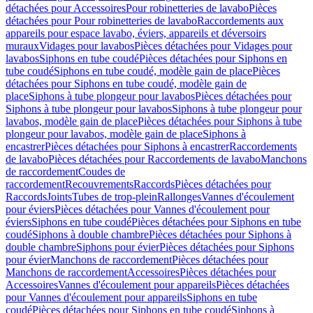
détachées pour Accessoires
Pour robinetteries de lavabo
Pièces
détachées pour Pour robinetteries de lavabo
Raccordements aux
appareils pour espace lavabo, éviers, appareils et déversoirs
muraux
Vidages pour lavabos
Pièces détachées pour Vidages pour
lavabos
Siphons en tube coudé
Pièces détachées pour Siphons en
tube coudé
Siphons en tube coudé, modèle gain de place
Pièces
détachées pour Siphons en tube coudé, modèle gain de
place
Siphons à tube plongeur pour lavabos
Pièces détachées pour
Siphons à tube plongeur pour lavabos
Siphons à tube plongeur pour
lavabos, modèle gain de place
Pièces détachées pour Siphons à tube
plongeur pour lavabos, modèle gain de place
Siphons à
encastrer
Pièces détachées pour Siphons à encastrer
Raccordements
de lavabo
Pièces détachées pour Raccordements de lavabo
Manchons
de raccordement
Coudes de
raccordement
Recouvrements
Raccords
Pièces détachées pour
Raccords
Joints
Tubes de trop-plein
Rallonges
Vannes d'écoulement
pour éviers
Pièces détachées pour Vannes d'écoulement pour
éviers
Siphons en tube coudé
Pièces détachées pour Siphons en tube
coudé
Siphons à double chambre
Pièces détachées pour Siphons à
double chambre
Siphons pour évier
Pièces détachées pour Siphons
pour évier
Manchons de raccordement
Pièces détachées pour
Manchons de raccordement
Accessoires
Pièces détachées pour
Accessoires
Vannes d'écoulement pour appareils
Pièces détachées
pour Vannes d'écoulement pour appareils
Siphons en tube
coudé
Pièces détachées pour Siphons en tube coudé
Siphons à