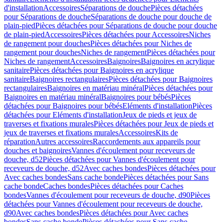
d'installation
Accessoires
Séparations de douche
Pièces détachées
pour Séparations de douche
Séparations de douche pour douche de
plain-pied
Pièces détachées pour Séparations de douche pour douche
de plain-pied
Accessoires
Pièces détachées pour Accessoires
Niches
de rangement pour douches
Pièces détachées pour Niches de
rangement pour douches
Niches de rangement
Pièces détachées pour
Niches de rangement
Accessoires
Baignoires
Baignoires en acrylique
sanitaire
Pièces détachées pour Baignoires en acrylique
sanitaire
Baignoires rectangulaires
Pièces détachées pour Baignoires
rectangulaires
Baignoires en matériau minéral
Pièces détachées pour
Baignoires en matériau minéral
Baignoires pour bébés
Pièces
détachées pour Baignoires pour bébés
Eléments d'installation
Pièces
détachées pour Eléments d'installation
Jeux de pieds et jeux de
traverses et fixations murales
Pièces détachées pour Jeux de pieds et
jeux de traverses et fixations murales
Accessoires
Kits de
réparation
Autres accessoires
Raccordements aux appareils pour
douches et baignoires
Vannes d'écoulement pour receveurs de
douche, d52
Pièces détachées pour Vannes d'écoulement pour
receveurs de douche, d52
Avec caches bondes
Pièces détachées pour
Avec caches bondes
Sans cache bonde
Pièces détachées pour Sans
cache bonde
Caches bondes
Pièces détachées pour Caches
bondes
Vannes d'écoulement pour receveurs de douche, d90
Pièces
détachées pour Vannes d'écoulement pour receveurs de douche,
d90
Avec caches bondes
Pièces détachées pour Avec caches
bondes
Sans cache bonde
Pièces détachées pour Sans cache