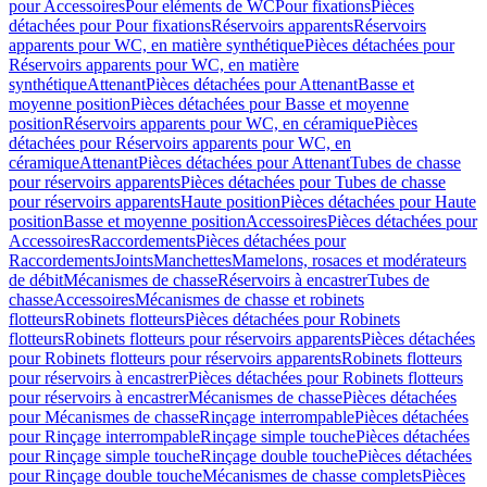
pour Accessoires
Pour eléments de WC
Pour fixations
Pièces
détachées pour Pour fixations
Réservoirs apparents
Réservoirs
apparents pour WC, en matière synthétique
Pièces détachées pour
Réservoirs apparents pour WC, en matière
synthétique
Attenant
Pièces détachées pour Attenant
Basse et
moyenne position
Pièces détachées pour Basse et moyenne
position
Réservoirs apparents pour WC, en céramique
Pièces
détachées pour Réservoirs apparents pour WC, en
céramique
Attenant
Pièces détachées pour Attenant
Tubes de chasse
pour réservoirs apparents
Pièces détachées pour Tubes de chasse
pour réservoirs apparents
Haute position
Pièces détachées pour Haute
position
Basse et moyenne position
Accessoires
Pièces détachées pour
Accessoires
Raccordements
Pièces détachées pour
Raccordements
Joints
Manchettes
Mamelons, rosaces et modérateurs
de débit
Mécanismes de chasse
Réservoirs à encastrer
Tubes de
chasse
Accessoires
Mécanismes de chasse et robinets
flotteurs
Robinets flotteurs
Pièces détachées pour Robinets
flotteurs
Robinets flotteurs pour réservoirs apparents
Pièces détachées
pour Robinets flotteurs pour réservoirs apparents
Robinets flotteurs
pour réservoirs à encastrer
Pièces détachées pour Robinets flotteurs
pour réservoirs à encastrer
Mécanismes de chasse
Pièces détachées
pour Mécanismes de chasse
Rinçage interrompable
Pièces détachées
pour Rinçage interrompable
Rinçage simple touche
Pièces détachées
pour Rinçage simple touche
Rinçage double touche
Pièces détachées
pour Rinçage double touche
Mécanismes de chasse complets
Pièces