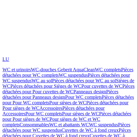
LU
WC et urinoirs
WC-douches Geberit AquaClean
WC complets
Pièces
détachées pour WC complets
WC suspendus
Pièces détachées pour
WC suspendus
WC au sol
Pièces détachées pour WC au sol
Sièges de
WC
Pièces détachées pour Sièges de WC
Pour cuvettes de WC
Pièces
détachées pour Pour cuvettes de WC
Panneaux design
Pièces
détachées pour Panneaux design
Pour WC complets
Pièces détachées
pour Pour WC complets
Pour sièges de WC
Pièces détachées pour
Pour sièges de WC
Accessoires
Pièces détachées pour
Accessoires
Pour WC complets
Pour sièges de WC
Pièces détachées
pour Pour sièges de WC
Pour sièges de WC et WC
complets
Consommables
WC et abattants WC
WC suspendus
Pièces
détachées pour WC suspendus
Cuvettes de WC à fond creux
Pièces
détachées pour Cuvettes de WC à fond creux
Cuvettes de WC à