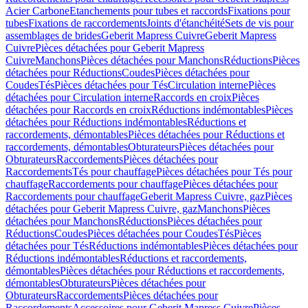
Acier Carbone
Etanchements pour tubes et raccords
Fixations pour
tubes
Fixations de raccordements
Joints d'étanchéité
Sets de vis pour
assemblages de brides
Geberit Mapress Cuivre
Geberit Mapress
Cuivre
Pièces détachées pour Geberit Mapress
Cuivre
Manchons
Pièces détachées pour Manchons
Réductions
Pièces
détachées pour Réductions
Coudes
Pièces détachées pour
Coudes
Tés
Pièces détachées pour Tés
Circulation interne
Pièces
détachées pour Circulation interne
Raccords en croix
Pièces
détachées pour Raccords en croix
Réductions indémontables
Pièces
détachées pour Réductions indémontables
Réductions et
raccordements, démontables
Pièces détachées pour Réductions et
raccordements, démontables
Obturateurs
Pièces détachées pour
Obturateurs
Raccordements
Pièces détachées pour
Raccordements
Tés pour chauffage
Pièces détachées pour Tés pour
chauffage
Raccordements pour chauffage
Pièces détachées pour
Raccordements pour chauffage
Geberit Mapress Cuivre, gaz
Pièces
détachées pour Geberit Mapress Cuivre, gaz
Manchons
Pièces
détachées pour Manchons
Réductions
Pièces détachées pour
Réductions
Coudes
Pièces détachées pour Coudes
Tés
Pièces
détachées pour Tés
Réductions indémontables
Pièces détachées pour
Réductions indémontables
Réductions et raccordements,
démontables
Pièces détachées pour Réductions et raccordements,
démontables
Obturateurs
Pièces détachées pour
Obturateurs
Raccordements
Pièces détachées pour
Raccordements
Accessoires pour Geberit Mapress Cuivre
Pièces