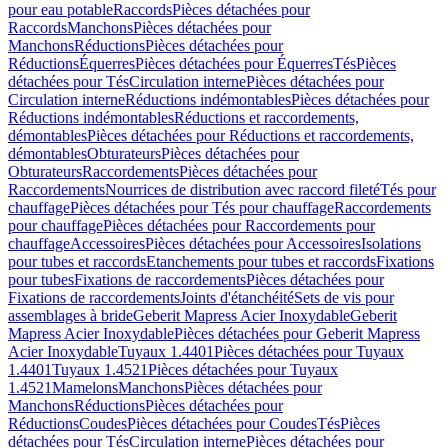
pour eau potable
Raccords
Pièces détachées pour
Raccords
Manchons
Pièces détachées pour
Manchons
Réductions
Pièces détachées pour
Réductions
Équerres
Pièces détachées pour Équerres
Tés
Pièces
détachées pour Tés
Circulation interne
Pièces détachées pour
Circulation interne
Réductions indémontables
Pièces détachées pour
Réductions indémontables
Réductions et raccordements,
démontables
Pièces détachées pour Réductions et raccordements,
démontables
Obturateurs
Pièces détachées pour
Obturateurs
Raccordements
Pièces détachées pour
Raccordements
Nourrices de distribution avec raccord fileté
Tés pour
chauffage
Pièces détachées pour Tés pour chauffage
Raccordements
pour chauffage
Pièces détachées pour Raccordements pour
chauffage
Accessoires
Pièces détachées pour Accessoires
Isolations
pour tubes et raccords
Etanchements pour tubes et raccords
Fixations
pour tubes
Fixations de raccordements
Pièces détachées pour
Fixations de raccordements
Joints d'étanchéité
Sets de vis pour
assemblages à bride
Geberit Mapress Acier Inoxydable
Geberit
Mapress Acier Inoxydable
Pièces détachées pour Geberit Mapress
Acier Inoxydable
Tuyaux 1.4401
Pièces détachées pour Tuyaux
1.4401
Tuyaux 1.4521
Pièces détachées pour Tuyaux
1.4521
Mamelons
Manchons
Pièces détachées pour
Manchons
Réductions
Pièces détachées pour
Réductions
Coudes
Pièces détachées pour Coudes
Tés
Pièces
détachées pour Tés
Circulation interne
Pièces détachées pour