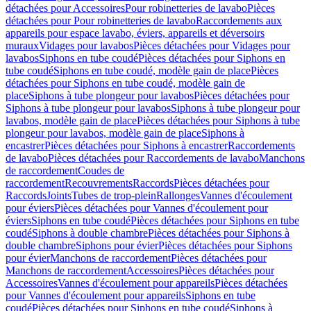
détachées pour Accessoires
Pour robinetteries de lavabo
Pièces
détachées pour Pour robinetteries de lavabo
Raccordements aux
appareils pour espace lavabo, éviers, appareils et déversoirs
muraux
Vidages pour lavabos
Pièces détachées pour Vidages pour
lavabos
Siphons en tube coudé
Pièces détachées pour Siphons en
tube coudé
Siphons en tube coudé, modèle gain de place
Pièces
détachées pour Siphons en tube coudé, modèle gain de
place
Siphons à tube plongeur pour lavabos
Pièces détachées pour
Siphons à tube plongeur pour lavabos
Siphons à tube plongeur pour
lavabos, modèle gain de place
Pièces détachées pour Siphons à tube
plongeur pour lavabos, modèle gain de place
Siphons à
encastrer
Pièces détachées pour Siphons à encastrer
Raccordements
de lavabo
Pièces détachées pour Raccordements de lavabo
Manchons
de raccordement
Coudes de
raccordement
Recouvrements
Raccords
Pièces détachées pour
Raccords
Joints
Tubes de trop-plein
Rallonges
Vannes d'écoulement
pour éviers
Pièces détachées pour Vannes d'écoulement pour
éviers
Siphons en tube coudé
Pièces détachées pour Siphons en tube
coudé
Siphons à double chambre
Pièces détachées pour Siphons à
double chambre
Siphons pour évier
Pièces détachées pour Siphons
pour évier
Manchons de raccordement
Pièces détachées pour
Manchons de raccordement
Accessoires
Pièces détachées pour
Accessoires
Vannes d'écoulement pour appareils
Pièces détachées
pour Vannes d'écoulement pour appareils
Siphons en tube
coudé
Pièces détachées pour Siphons en tube coudé
Siphons à