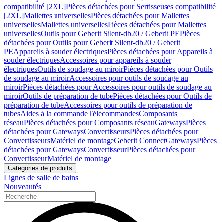
compatibilité [2XL]
Pièces détachées pour Sertisseuses compatibilité
[2XL]
Mallettes universelles
Pièces détachées pour Mallettes
universelles
Mallettes universelles
Pièces détachées pour Mallettes
universelles
Outils pour Geberit Silent-db20 / Geberit PE
Pièces
détachées pour Outils pour Geberit Silent-db20 / Geberit
PE
Appareils à souder électriques
Pièces détachées pour Appareils à
souder électriques
Accessoires pour appareils à souder
électriques
Outils de soudage au miroir
Pièces détachées pour Outils
de soudage au miroir
Accessoires pour outils de soudage au
miroir
Pièces détachées pour Accessoires pour outils de soudage au
miroir
Outils de préparation de tube
Pièces détachées pour Outils de
préparation de tube
Accessoires pour outils de préparation de
tubes
Aides à la commande
Télécommandes
Composants
réseau
Pièces détachées pour Composants réseau
Gateways
Pièces
détachées pour Gateways
Convertisseurs
Pièces détachées pour
Convertisseurs
Matériel de montage
Geberit Connect
Gateways
Pièces
détachées pour Gateways
Convertisseur
Pièces détachées pour
Convertisseur
Matériel de montage
Catégories de produits
Lignes de salle de bains
Nouveautés