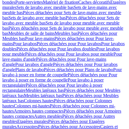
bondes
Porte-serviettes
Matériel de fixation
Caches décoratifs
Etagères
murales
Sets de lavabo avec meuble bas
Sets de lave-mains avec
meuble bas
Pièces détachées pour Sets de lave-mains avec meuble
bas
Sets de lavabo avec meuble bas
Pièces détachées pour Sets de
lavabo avec meuble bas
Sets de lavabo pour meuble avec meuble
bas
Pièces détachées pour Sets de lavabo pour meuble avec meuble
bas
Meubles de salle de bains
Meubles bas
Pièces détachées pour
Meubles bas
Pour lave-mains
Pièces détachées pour Pour lave-
mains
Pour lavabos
Pièces détachées pour Pour lavabos
Pour lavabos
doubles
Pièces détachées pour Pour lavabos doubles
Pour lavabos
pour meuble
Pièces détachées pour Pour lavabos pour meuble
Pour
lave-mains d'angle
Pièces détachées pour Pour lave-mains
d'angle
Pour lavabos d'angle
Pièces détachées pour Pour lavabos
d'angle
Plans de lavabo
Pièces détachées pour Plans de lavabo
Pour
lavabo à poser en forme de coupelle
Pièces détachées pour Pour
lavabo à poser en forme de coupelle
Pour lavabo à poser
rectangulaire
Pièces détachées pour Pour lavabo à poser
rectangulaire
Meubles latéraux bas
Pièces détachées pour Meubles
latéraux bas
Meubles latéraux bas
Pièces détachées pour Meubles
latéraux bas
Colonnes hautes
Pièces détachées pour Colonnes
hautes
Colonnes mi-hautes
Pièces détachées pour Colonnes mi-
hautes
Armoires hautes compactes
Pièces détachées pour Armoires
hautes compactes
Autres meubles
Pièces détachées pour Autres
meubles
Etagères murales
Pièces détachées pour Etagères
murales
Accessoires
Pièces détachées pour Accessoires
Casiers et