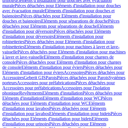
urinoirs
Eléments d'installation pour douches avec évacuation
murale
Pièces détachées pour Eléments d'installation pour douches
avec évacuation murale
Eléments d'installation pour douches et
baignoires
Pièces détachées pour Eléments d'installation pour
douches et baignoires
Eléments pour séparations de douche
Pièces
détachées pour Eléments pour séparations de douche
Eléments
d'installation pour déversoirs
Pièces détachées pour Eléments
d'installation pour déversoirs
Eléments d'installation pour
robinetteries
Pièces détachées pour Eléments d'installation pour
robinetteries
Eléments d'installation pour machines à laver et lave-
vaisselle
Pièces détachées pour Eléments d'installation pour machines
à laver et lave-vaisselle
Eléments d'installation pour charges de
console
Pièces détachées pour Eléments d'installation pour charges
de console
Eléments d'installation pour éviers
Pièces détachées pour
Eléments d'installation pour éviers
Accessoires
Pièces détachées pour
Accessoires
Geberit GIS
Parois
Pièces détachées pour Parois
Systèmes
porteurs
Accessoires pour préfabrications
Pièces détachées pour
Accessoires pour préfabrications
Accessoires pour l'isolation
phonique
Revêtements
Eléments d'installation
Pièces détachées pour
Eléments d'installation
Eléments d'installation pour WC
Pièces
détachées pour Eléments d'installation pour WC
Eléments
d'installation pour lavabos
Pièces détachées pour Eléments
d'installation pour lavabos
Eléments d'installation pour bidets
Pièces
détachées pour Eléments d'installation pour bidets
Eléments
d'installation pour urinoirs
Pièces détachées pour Eléments