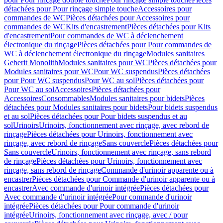
détachées pour Pour rinçage simple touche
Accessoires pour
commandes de WC
Pièces détachées pour Accessoires pour
commandes de WC
Kits d'encastrement
Pièces détachées pour Kits
d'encastrement
Pour commandes de WC à déclenchement
électronique du rinçage
Pièces détachées pour Pour commandes de
WC à déclenchement électronique du rinçage
Modules sanitaires
Geberit Monolith
Modules sanitaires pour WC
Pièces détachées pour
Modules sanitaires pour WC
Pour WC suspendus
Pièces détachées
pour Pour WC suspendus
Pour WC au sol
Pièces détachées pour
Pour WC au sol
Accessoires
Pièces détachées pour
Accessoires
Consommables
Modules sanitaires pour bidets
Pièces
détachées pour Modules sanitaires pour bidets
Pour bidets suspendus
et au sol
Pièces détachées pour Pour bidets suspendus et au
sol
Urinoirs
Urinoirs, fonctionnement avec rinçage, avec rebord de
rinçage
Pièces détachées pour Urinoirs, fonctionnement avec
rinçage, avec rebord de rinçage
Sans couvercle
Pièces détachées pour
Sans couvercle
Urinoirs, fonctionnement avec rinçage, sans rebord
de rinçage
Pièces détachées pour Urinoirs, fonctionnement avec
rinçage, sans rebord de rinçage
Commande d'urinoir apparente ou à
encastrer
Pièces détachées pour Commande d'urinoir apparente ou à
encastrer
Avec commande d'urinoir intégrée
Pièces détachées pour
Avec commande d'urinoir intégrée
Pour commande d'urinoir
intégrée
Pièces détachées pour Pour commande d'urinoir
intégrée
Urinoirs, fonctionnement avec rinçage, avec / pour