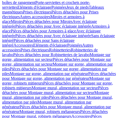
boîtes de rangement
Porte-serviettes et crochets porte-
serviettes
Eléments d'éclairage
Poignées
Jeux de pieds
Tableaux
magnétiques
Prises électriques
Pièces détachées pour Prises
électriques
Autres accessoires
Miroirs et armoires à
glace
Miroirs
Pièces détachées pour Miroirs
Avec éclairage
intégrée
Pièces détachées pour Avec éclairage intégrée
Armoires à
glace
Pièces détachées pour Armoires à glace
Avec éclairage
intégrée
Pièces détachées pour Avec éclairage intégrée
Sans éclairage
intégré
Pièces détachées pour Sans éclairage
intégré
Accessoires
Eléments d'éclairage
Poignées
Autres
accessoires
Prises électriques
Robinetteries
Robinetteries de
lavabo
Pièces détachées pour Robinetteries de lavabo
Montage sur
gorge, alimentation sur secteur
Pièces détachées pour Montage sur
gorge, alimentation sur secteur
Montage sur gorge, alimentation par
piles
Pièces détachées pour Montage sur gorge, alimentation par
piles
Montage sur gorge, alimentation par générateur
Pièces détachées
pour Montage sur gorge, alimentation par générateur
Montage sur
gorge, robinets mitigeurs
Pièces détachées pour Montage sur gorge,
robinets mitigeurs
Montage mural, alimentation sur secteur
Pièces
détachées pour Montage mural, alimentation sur secteur
Montage
mural, alimentation par piles
Pièces détachées pour Montage mural,
alimentation par piles
Montage mural, alimentation par
générateur
Pièces détachées pour Montage mural, alimentation par
générateur
Montage mural, robinets mélangeurs
Pièces détachées
pour Montage mural, robinets mélangeurs
Accessoires
Pièces