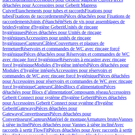
détachées pour Accessoires pour Geberit Mapress
Cuivre
Etanchements pour tubes et raccords
Fixations pour
tubes
Fixations de raccordements
Pièces détachées pour Fixations de
raccordements
Joints d'étanchéité
Sets de vis pour assemblages de
brides
Système d'hygiène Geberit
Unités de rinçage
hygiéniques
Pièces détachées pour Unités de rinçage
hygiéniques
Accessoires pour unités de rinçage
hygiéniques
Capteurs
Câbles
Couvertures et plaques de
fermeture
Réservoirs et commandes de WC avec rinçage forcé
hygiénique
Pièces détachées pour Réservoirs et commandes de WC
avec rinçage forcé hygiénique
Réservoirs à encastrer avec rinçage
forcé hygiénique
Modules d’hygiène intégrés
Pièces détachées pour
Modules d’hygiène intégrés
Accessoires pour réservoirs et
commandes de WC avec rinçage forcé hygiénique
Pièces détachées
pour Accessoires pour réservoirs et commandes de WC avec rinçage
forcé hygiénique
Capteurs
Câbles
Blocs d’alimentation
Pièces
détachées pour Blocs d’alimentation
Composants réseau
Accessoires
Geberit Connect pour système d'hygiène Geberit
Pièces détachées
pour Accessoires Geberit Connect pour système d'hygiène
Geberit
Gateways
Pièces détachées pour
Gateways
Convertisseurs
Pièces détachées pour
Convertisseurs
Capteurs
Matériel de montage
Armatures brutes
Vannes
à siège incliné
Pièces détachées pour Vannes à siège incliné
Avec
raccords à sertir FlowFit
Pièces détachées pour Avec raccords à sertir