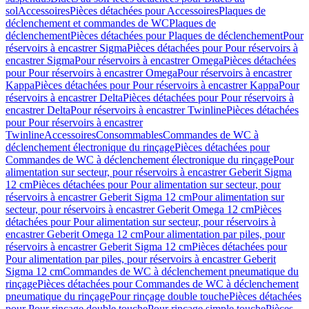
sol
Accessoires
Pièces détachées pour Accessoires
Plaques de
déclenchement et commandes de WC
Plaques de
déclenchement
Pièces détachées pour Plaques de déclenchement
Pour
réservoirs à encastrer Sigma
Pièces détachées pour Pour réservoirs à
encastrer Sigma
Pour réservoirs à encastrer Omega
Pièces détachées
pour Pour réservoirs à encastrer Omega
Pour réservoirs à encastrer
Kappa
Pièces détachées pour Pour réservoirs à encastrer Kappa
Pour
réservoirs à encastrer Delta
Pièces détachées pour Pour réservoirs à
encastrer Delta
Pour réservoirs à encastrer Twinline
Pièces détachées
pour Pour réservoirs à encastrer
Twinline
Accessoires
Consommables
Commandes de WC à
déclenchement électronique du rinçage
Pièces détachées pour
Commandes de WC à déclenchement électronique du rinçage
Pour
alimentation sur secteur, pour réservoirs à encastrer Geberit Sigma
12 cm
Pièces détachées pour Pour alimentation sur secteur, pour
réservoirs à encastrer Geberit Sigma 12 cm
Pour alimentation sur
secteur, pour réservoirs à encastrer Geberit Omega 12 cm
Pièces
détachées pour Pour alimentation sur secteur, pour réservoirs à
encastrer Geberit Omega 12 cm
Pour alimentation par piles, pour
réservoirs à encastrer Geberit Sigma 12 cm
Pièces détachées pour
Pour alimentation par piles, pour réservoirs à encastrer Geberit
Sigma 12 cm
Commandes de WC à déclenchement pneumatique du
rinçage
Pièces détachées pour Commandes de WC à déclenchement
pneumatique du rinçage
Pour rinçage double touche
Pièces détachées
pour Pour rinçage double touche
Pour rinçage simple touche
Pièces