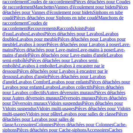
raccordement
Coudes de raccordement
Pièces détachées pour Coudes
de raccordement
Manchettes
Vannes d'écoulement pour bidets
Pièces
détachées pour Vannes d'écoulement pour bidets
Siphons en tube
coudé
Pièces détachées pour Siphons en tube coudé
Manchons de
raccordement
Coudes de
raccordement
Recouvrements
Raccords
Joints
Point
d'eau
Lavabos
Lavabos
Pièces détachées pour Lavabos
Lavabos
doubles
Lavabos pour meuble
Pièces détachées pour Lavabos pour
meuble
Lavabos à poser
Pièces détachées pour Lavabos à poser
Lave-
mains
Pièces détachées pour Lave-mains
Lave-mains à poser
Lave-
mains d'angle
Pièces détachées pour Lave-mains d'angle
Lavabos
semi-emboîtés
Pièces détachées pour Lavabos semi-
emboîtés
Lavabos à emboîter
Lavabos à encastrer par le
dessous
Pièces détachées pour Lavabos à encastrer par le
dessous
Lavabos d'angle
Pièces détachées pour Lavabos
d'angle
Lavabos Comfort
Lavabos pour enfants
Pièces détachées pour
Lavabos pour enfants
Lavabos
Lavabos collectifs
Pièces détachées
pour Lavabos collectifs
Autres déversoirs muraux
Pièces détachées
pour Autres déversoirs muraux
Déversoirs muraux
Pièces détachées
pour Déversoirs muraux
Vidoirs suspendus
Pièces détachées pour
Vidoirs suspendus
Vidoirs multi-usages
Pièces détachées pour Vidoirs
multi-usages
Vidoirs pour plâtre
Lavabos pour salles de classe
Pièces
détachées pour Lavabos pour salles de
classe
Accessoires
Colonnes
Pièces détachées pour Colonnes
Cache-
siphons
Pièces détachées pour Cache-siphons
Accessoires
Caches