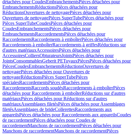
détachées pour Coudes
Embranchements
Pièces détachées pour
Embranchements
Réductions
Pièces détachées pour
Réductions
Ouvertures de nettoyage
Pièces détachées pour
Ouvertures de nettoyage
Pièces SuperTube
Pièces détachées pour
Pièces SuperTube
Coudes
Pièces détachées pour
Coudes
Embranchements
Pièces détachées pour
Embranchements
Raccordements
Pièces détachées pour
Raccordements
Raccordements à emboîter
Pièces détachées pour
Raccordements à emboîter
Raccordements à griffes
Réductions sur
d'autres matériaux
Accessoires
Pièces détachées pour
Accessoires
Colliers
Obturateurs
Joints
Pièces détachées pour
Joints
Consommables
Geberit PE
Tuyaux
Pièces
Pièces détachées pour
Pièces
Coudes
Embranchements
Réductions
Ouvertures de
nettoyage
Pièces détachées pour Ouvertures de
nettoyage
Réductions
Pièces SuperTube
Pièces
spéciales
Raccordements
Pièces détachées pour
Raccordements
Raccords soudés
Raccordements à emboîter
Pièces
détachées pour Raccordements à emboîter
Réductions sur d'autres
matériaux
Pièces détachées pour Réductions sur d'autres
matériaux
Assemblages filetés
Pièces détachées pour Assemblages
filetés
Assemblages de bride
Collerettes
Raccordements aux
appareils
Pièces détachées pour Raccordements aux appareils
Coudes
de raccordement
Pièces détachées pour Coudes de
raccordement
Manchons de raccordement
Pièces détachées pour
Manchons de raccordement
Manchons de raccordement
Pièces