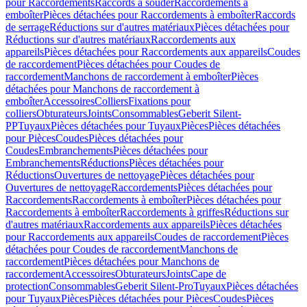
pour Raccordements
Raccords à souder
Raccordements à
emboîter
Pièces détachées pour Raccordements à emboîter
Raccords
de serrage
Réductions sur d'autres matériaux
Pièces détachées pour
Réductions sur d'autres matériaux
Raccordements aux
appareils
Pièces détachées pour Raccordements aux appareils
Coudes
de raccordement
Pièces détachées pour Coudes de
raccordement
Manchons de raccordement à emboîter
Pièces
détachées pour Manchons de raccordement à
emboîter
Accessoires
Colliers
Fixations pour
colliers
Obturateurs
Joints
Consommables
Geberit Silent-
PP
Tuyaux
Pièces détachées pour Tuyaux
Pièces
Pièces détachées
pour Pièces
Coudes
Pièces détachées pour
Coudes
Embranchements
Pièces détachées pour
Embranchements
Réductions
Pièces détachées pour
Réductions
Ouvertures de nettoyage
Pièces détachées pour
Ouvertures de nettoyage
Raccordements
Pièces détachées pour
Raccordements
Raccordements à emboîter
Pièces détachées pour
Raccordements à emboîter
Raccordements à griffes
Réductions sur
d'autres matériaux
Raccordements aux appareils
Pièces détachées
pour Raccordements aux appareils
Coudes de raccordement
Pièces
détachées pour Coudes de raccordement
Manchons de
raccordement
Pièces détachées pour Manchons de
raccordement
Accessoires
Obturateurs
Joints
Cape de
protection
Consommables
Geberit Silent-Pro
Tuyaux
Pièces détachées
pour Tuyaux
Pièces
Pièces détachées pour Pièces
Coudes
Pièces