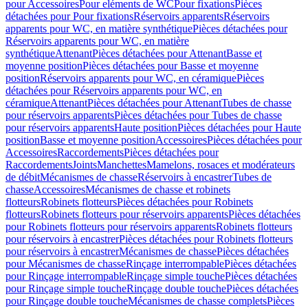
pour Accessoires
Pour eléments de WC
Pour fixations
Pièces
détachées pour Pour fixations
Réservoirs apparents
Réservoirs
apparents pour WC, en matière synthétique
Pièces détachées pour
Réservoirs apparents pour WC, en matière
synthétique
Attenant
Pièces détachées pour Attenant
Basse et
moyenne position
Pièces détachées pour Basse et moyenne
position
Réservoirs apparents pour WC, en céramique
Pièces
détachées pour Réservoirs apparents pour WC, en
céramique
Attenant
Pièces détachées pour Attenant
Tubes de chasse
pour réservoirs apparents
Pièces détachées pour Tubes de chasse
pour réservoirs apparents
Haute position
Pièces détachées pour Haute
position
Basse et moyenne position
Accessoires
Pièces détachées pour
Accessoires
Raccordements
Pièces détachées pour
Raccordements
Joints
Manchettes
Mamelons, rosaces et modérateurs
de débit
Mécanismes de chasse
Réservoirs à encastrer
Tubes de
chasse
Accessoires
Mécanismes de chasse et robinets
flotteurs
Robinets flotteurs
Pièces détachées pour Robinets
flotteurs
Robinets flotteurs pour réservoirs apparents
Pièces détachées
pour Robinets flotteurs pour réservoirs apparents
Robinets flotteurs
pour réservoirs à encastrer
Pièces détachées pour Robinets flotteurs
pour réservoirs à encastrer
Mécanismes de chasse
Pièces détachées
pour Mécanismes de chasse
Rinçage interrompable
Pièces détachées
pour Rinçage interrompable
Rinçage simple touche
Pièces détachées
pour Rinçage simple touche
Rinçage double touche
Pièces détachées
pour Rinçage double touche
Mécanismes de chasse complets
Pièces