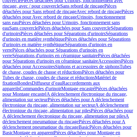
couvercle
Pièces détachées pour Urinoirs, fonctionnement avec
rinçage, avec / pour couvercle
Sans rebord de rinçage
Pièces
détachées pour Sans rebord de rinçage
Avec rebord de rinçage
Pièces
détachées pour Avec rebord de rinçage
Urinoirs, fonctionnement
sans eau
Pièces détachées pour Urinoirs, fonctionnement sans
eau
Sans couvercle
Pièces détachées pour Sans couvercle
Séparations
d'urinoirs
Pièces détachées pour Séparations d'urinoirs
Séparations
d'urinoirs en matière synthétique
Pièces détachées pour Séparations
d'urinoirs en matière synthétique
Séparations d'urinoirs en
verre
Pièces détachées pour Séparations d'urinoirs en
verre
Séparations d'urinoirs en céramique sanitaire
Pièces détachées
pour Séparations d'urinoirs en céramique sanitaire
Accessoires
Pièces
détachées pour Accessoires
Siphons et accessoires de siphons
Tubes
de chasse, coudes de chasse et réductions
Pièces détachées pour
Tubes de chasse, coudes de chasse et réductions
Matériel de
fixation
Bondes
Diffuseur d’eau
Raccordements aux
appareils
Commandes d'urinoir
Montage encastré
Pièces détachées
pour Montage encastré
A déclenchement électronique du rinçage,
alimentation sur secteur
Pièces détachées pour A déclenchement
électronique du rinçage, alimentation sur secteur
A déclenchement
électronique du rinçage, alimentation par piles
Pièces détachées pour
A déclenchement électronique du rinçage, alimentation par piles
A
déclenchement pneumatique du rinçage
Pièces détachées pour A
déclenchement pneumatique du rinçage
Basic
Pièces détachées pour
Basic
Montage en apparent
Pièces détachées pour Montage en