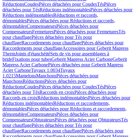
Réductions
Coudes
Pièces détachées pour Coudes
Tés
Pièces
détachées pour Tés
Réductions indémontables
Pièces détachées pour
Réductions indémontables
Réductions et raccords,
démontables
Pièces détachées pour Réductions et raccords,
démontables
Compensateurs
Pièces détachées pour
Compensateurs
Fermetures
Pièces détachées pour Fermetures
Tés
pour chauffage
Pièces détachées pour Tés pour
chauffage
Raccordements pour chauffage
Pièces détachées pour
Raccordements pour chauffage
Accessoires pour Geberit Mapress
Therm
Joints d'étanchéité
Sets de vis pour assemblages à
bride
Fixations pour tubes
Geberit Mapress Acier Carbone
Geberit
Mapress Acier Carbone
Pièces détachées pour Geberit Mapress
Acier Carbone
Tuyaux 1.0034
Tuyaux
1.0215
Mamelons
Manchons
Pièces détachées pour
Manchons
Réductions
Pièces détachées pour
Réductions
Coudes
Pièces détachées pour Coudes
Tés
Pièces
détachées pour Tés
Raccords en croix
Pièces détachées pour
Raccords en croix
Réductions indémontables
Pièces détachées pour
Réductions indémontables
Réductions et raccordements,
démontables
Pièces détachées pour Réductions et raccordements,
démontables
Compensateurs
Pièces détachées pour
Compensateurs
Obturateurs
Pièces détachées pour Obturateurs
Tés
pour chauffage
Pièces détachées pour Tés pour
chauffage
Raccordements pour chauffage
Pièces détachées pour
Raccordements pour chauffage
Accessoires pour Geberit Mapress