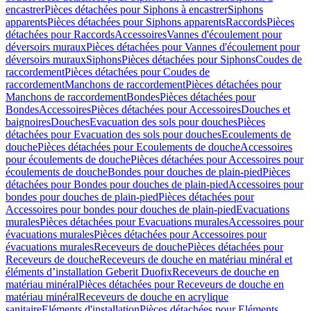
encastrer
Pièces détachées pour Siphons à encastrer
Siphons
apparents
Pièces détachées pour Siphons apparents
Raccords
Pièces
détachées pour Raccords
Accessoires
Vannes d'écoulement pour
déversoirs muraux
Pièces détachées pour Vannes d'écoulement pour
déversoirs muraux
Siphons
Pièces détachées pour Siphons
Coudes de
raccordement
Pièces détachées pour Coudes de
raccordement
Manchons de raccordement
Pièces détachées pour
Manchons de raccordement
Bondes
Pièces détachées pour
Bondes
Accessoires
Pièces détachées pour Accessoires
Douches et
baignoires
Douches
Evacuation des sols pour douches
Pièces
détachées pour Evacuation des sols pour douches
Ecoulements de
douche
Pièces détachées pour Ecoulements de douche
Accessoires
pour écoulements de douche
Pièces détachées pour Accessoires pour
écoulements de douche
Bondes pour douches de plain-pied
Pièces
détachées pour Bondes pour douches de plain-pied
Accessoires pour
bondes pour douches de plain-pied
Pièces détachées pour
Accessoires pour bondes pour douches de plain-pied
Evacuations
murales
Pièces détachées pour Evacuations murales
Accessoires pour
évacuations murales
Pièces détachées pour Accessoires pour
évacuations murales
Receveurs de douche
Pièces détachées pour
Receveurs de douche
Receveurs de douche en matériau minéral et
éléments d’installation Geberit Duofix
Receveurs de douche en
matériau minéral
Pièces détachées pour Receveurs de douche en
matériau minéral
Receveurs de douche en acrylique
sanitaire
Eléments d'installation
Pièces détachées pour Eléments