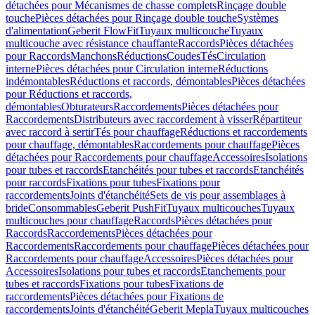
détachées pour Mécanismes de chasse complets
Rinçage double
touche
Pièces détachées pour Rinçage double touche
Systèmes
d'alimentation
Geberit FlowFit
Tuyaux multicouche
Tuyaux
multicouche avec résistance chauffante
Raccords
Pièces détachées
pour Raccords
Manchons
Réductions
Coudes
Tés
Circulation
interne
Pièces détachées pour Circulation interne
Réductions
indémontables
Réductions et raccords, démontables
Pièces détachées
pour Réductions et raccords,
démontables
Obturateurs
Raccordements
Pièces détachées pour
Raccordements
Distributeurs avec raccordement à visser
Répartiteur
avec raccord à sertir
Tés pour chauffage
Réductions et raccordements
pour chauffage, démontables
Raccordements pour chauffage
Pièces
détachées pour Raccordements pour chauffage
Accessoires
Isolations
pour tubes et raccords
Etanchéités pour tubes et raccords
Etanchéités
pour raccords
Fixations pour tubes
Fixations pour
raccordements
Joints d'étanchéité
Sets de vis pour assemblages à
bride
Consommables
Geberit PushFit
Tuyaux multicouches
Tuyaux
multicouches pour chauffage
Raccords
Pièces détachées pour
Raccords
Raccordements
Pièces détachées pour
Raccordements
Raccordements pour chauffage
Pièces détachées pour
Raccordements pour chauffage
Accessoires
Pièces détachées pour
Accessoires
Isolations pour tubes et raccords
Etanchements pour
tubes et raccords
Fixations pour tubes
Fixations de
raccordements
Pièces détachées pour Fixations de
raccordements
Joints d'étanchéité
Geberit Mepla
Tuyaux multicouches