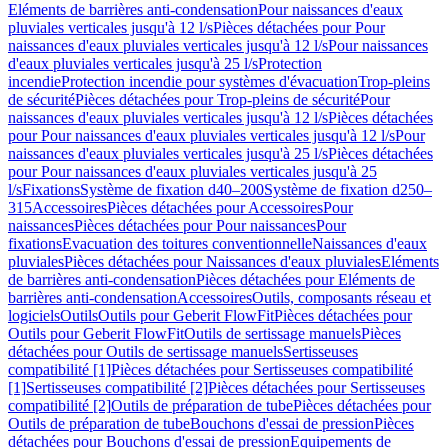
Eléments de barrières anti-condensation
Pour naissances d'eaux
pluviales verticales jusqu'à 12 l/s
Pièces détachées pour Pour
naissances d'eaux pluviales verticales jusqu'à 12 l/s
Pour naissances
d'eaux pluviales verticales jusqu'à 25 l/s
Protection
incendie
Protection incendie pour systèmes d'évacuation
Trop-pleins
de sécurité
Pièces détachées pour Trop-pleins de sécurité
Pour
naissances d'eaux pluviales verticales jusqu'à 12 l/s
Pièces détachées
pour Pour naissances d'eaux pluviales verticales jusqu'à 12 l/s
Pour
naissances d'eaux pluviales verticales jusqu'à 25 l/s
Pièces détachées
pour Pour naissances d'eaux pluviales verticales jusqu'à 25
l/s
Fixations
Système de fixation d40–200
Système de fixation d250–
315
Accessoires
Pièces détachées pour Accessoires
Pour
naissances
Pièces détachées pour Pour naissances
Pour
fixations
Evacuation des toitures conventionnelle
Naissances d'eaux
pluviales
Pièces détachées pour Naissances d'eaux pluviales
Eléments
de barrières anti-condensation
Pièces détachées pour Eléments de
barrières anti-condensation
Accessoires
Outils, composants réseau et
logiciels
Outils
Outils pour Geberit FlowFit
Pièces détachées pour
Outils pour Geberit FlowFit
Outils de sertissage manuels
Pièces
détachées pour Outils de sertissage manuels
Sertisseuses
compatibilité [1]
Pièces détachées pour Sertisseuses compatibilité
[1]
Sertisseuses compatibilité [2]
Pièces détachées pour Sertisseuses
compatibilité [2]
Outils de préparation de tube
Pièces détachées pour
Outils de préparation de tube
Bouchons d'essai de pression
Pièces
détachées pour Bouchons d'essai de pression
Equipements de