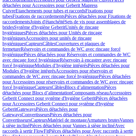
détachées pour Accessoires pour Geberit Mapress
Cuivre
Etanchements pour tubes et raccords
Fixations pour
tubes
Fixations de raccordements
Pièces détachées pour Fixations de
raccordements
Joints d'étanchéité
Sets de vis pour assemblages de
brides
Système d'hygiène Geberit
Unités de rinçage
hygiéniques
Pièces détachées pour Unités de rinçage
hygiéniques
Accessoires pour unités de rinçage
hygiéniques
Capteurs
Câbles
Couvertures et plaques de
fermeture
Réservoirs et commandes de WC avec rinçage forcé
hygiénique
Pièces détachées pour Réservoirs et commandes de WC
avec rinçage forcé hygiénique
Réservoirs à encastrer avec rinçage
forcé hygiénique
Modules d’hygiène intégrés
Pièces détachées pour
Modules d’hygiène intégrés
Accessoires pour réservoirs et
commandes de WC avec rinçage forcé hygiénique
Pièces détachées
pour Accessoires pour réservoirs et commandes de WC avec rinçage
forcé hygiénique
Capteurs
Câbles
Blocs d’alimentation
Pièces
détachées pour Blocs d’alimentation
Composants réseau
Accessoires
Geberit Connect pour système d'hygiène Geberit
Pièces détachées
pour Accessoires Geberit Connect pour système d'hygiène
Geberit
Gateways
Pièces détachées pour
Gateways
Convertisseurs
Pièces détachées pour
Convertisseurs
Capteurs
Matériel de montage
Armatures brutes
Vannes
à siège incliné
Pièces détachées pour Vannes à siège incliné
Avec
raccords à sertir FlowFit
Pièces détachées pour Avec raccords à sertir