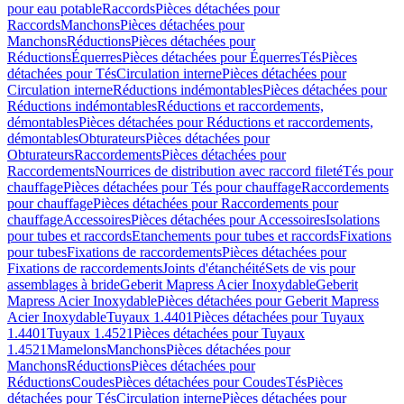
pour eau potable
Raccords
Pièces détachées pour
Raccords
Manchons
Pièces détachées pour
Manchons
Réductions
Pièces détachées pour
Réductions
Équerres
Pièces détachées pour Équerres
Tés
Pièces
détachées pour Tés
Circulation interne
Pièces détachées pour
Circulation interne
Réductions indémontables
Pièces détachées pour
Réductions indémontables
Réductions et raccordements,
démontables
Pièces détachées pour Réductions et raccordements,
démontables
Obturateurs
Pièces détachées pour
Obturateurs
Raccordements
Pièces détachées pour
Raccordements
Nourrices de distribution avec raccord fileté
Tés pour
chauffage
Pièces détachées pour Tés pour chauffage
Raccordements
pour chauffage
Pièces détachées pour Raccordements pour
chauffage
Accessoires
Pièces détachées pour Accessoires
Isolations
pour tubes et raccords
Etanchements pour tubes et raccords
Fixations
pour tubes
Fixations de raccordements
Pièces détachées pour
Fixations de raccordements
Joints d'étanchéité
Sets de vis pour
assemblages à bride
Geberit Mapress Acier Inoxydable
Geberit
Mapress Acier Inoxydable
Pièces détachées pour Geberit Mapress
Acier Inoxydable
Tuyaux 1.4401
Pièces détachées pour Tuyaux
1.4401
Tuyaux 1.4521
Pièces détachées pour Tuyaux
1.4521
Mamelons
Manchons
Pièces détachées pour
Manchons
Réductions
Pièces détachées pour
Réductions
Coudes
Pièces détachées pour Coudes
Tés
Pièces
détachées pour Tés
Circulation interne
Pièces détachées pour