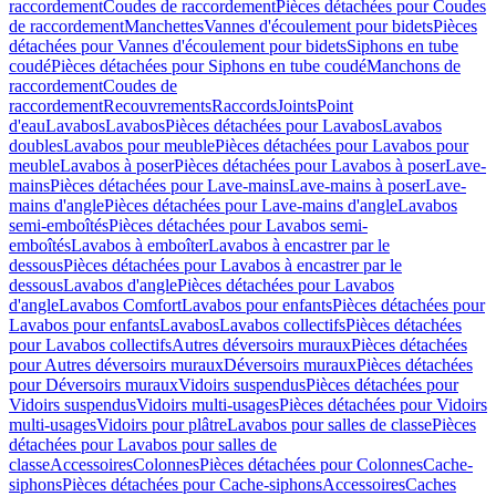
raccordement
Coudes de raccordement
Pièces détachées pour Coudes
de raccordement
Manchettes
Vannes d'écoulement pour bidets
Pièces
détachées pour Vannes d'écoulement pour bidets
Siphons en tube
coudé
Pièces détachées pour Siphons en tube coudé
Manchons de
raccordement
Coudes de
raccordement
Recouvrements
Raccords
Joints
Point
d'eau
Lavabos
Lavabos
Pièces détachées pour Lavabos
Lavabos
doubles
Lavabos pour meuble
Pièces détachées pour Lavabos pour
meuble
Lavabos à poser
Pièces détachées pour Lavabos à poser
Lave-
mains
Pièces détachées pour Lave-mains
Lave-mains à poser
Lave-
mains d'angle
Pièces détachées pour Lave-mains d'angle
Lavabos
semi-emboîtés
Pièces détachées pour Lavabos semi-
emboîtés
Lavabos à emboîter
Lavabos à encastrer par le
dessous
Pièces détachées pour Lavabos à encastrer par le
dessous
Lavabos d'angle
Pièces détachées pour Lavabos
d'angle
Lavabos Comfort
Lavabos pour enfants
Pièces détachées pour
Lavabos pour enfants
Lavabos
Lavabos collectifs
Pièces détachées
pour Lavabos collectifs
Autres déversoirs muraux
Pièces détachées
pour Autres déversoirs muraux
Déversoirs muraux
Pièces détachées
pour Déversoirs muraux
Vidoirs suspendus
Pièces détachées pour
Vidoirs suspendus
Vidoirs multi-usages
Pièces détachées pour Vidoirs
multi-usages
Vidoirs pour plâtre
Lavabos pour salles de classe
Pièces
détachées pour Lavabos pour salles de
classe
Accessoires
Colonnes
Pièces détachées pour Colonnes
Cache-
siphons
Pièces détachées pour Cache-siphons
Accessoires
Caches