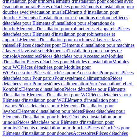
d'installation pour urinoirs
Eléments d'installation pour douches avec
évacuation murale
Pièces détachées pour Eléments d'installation pour
douches avec évacuation murale
Eléments d’installation pour
douches
Eléments d’installation pour séparations de douche
Pièces
détachées pour Eléments d’installation pour séparations de
douche
Eléments d'installation pour robinetteries et appareils
Pièces
détachées pour Eléments d'installation pour robinetteries et
appareils
Eléments d'installation pour machines à laver et lave-
vaisselle
Pièces détachées pour Eléments d'installation pour machines
à laver et lave-vaisselle
Eléments d'installation pour charges de
console
Accessoires
Pièces détachées pour Accessoires
Modules
d'installation
Pièces détachées pour Modules d'installation
Modules
pour WC
Pièces détachées pour Modules pour
WC
Accessoires
Pièces détachées pour Accessoires
Pour parois
Pièces
détachées pour Pour parois
Pour systèmes d'alimentation
Pièces
détachées pour Pour systèmes d'alimentation
Pour évacuation
Geberit
Kombifix
Eléments d'installation
Pièces détachées pour Eléments
d'installation
Eléments d'installation pour WC
Pièces détachées pour
Eléments d'installation pour WC
Eléments d'installation pour
lavabos
Pièces détachées pour Eléments d'installation pour
lavabos
Eléments d'installation pour bidets
Pièces détachées pour
Eléments d'installation pour bidets
Eléments d'installation pour
urinoirs
Pièces détachées pour Eléments d'installation pour
urinoirs
Eléments d'installation pour douches
Pièces détachées pour
Eléments d'installation pour douches
Accessoires
Pièces détachées