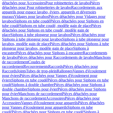
détachées pour Accessoires
Pour robinetteries de lavabo
Pièces
détachées pour Pour robinetteries de lavabo
Raccordements aux
appareils pour espace lavabo, éviers, appareils et déversoirs
muraux
Vidages pour lavabos
Pièces détachées pour Vidages pour
lavabos
Siphons en tube coudé
Pièces détachées pour Siphons en
tube coudé
Siphons en tube coudé, modèle gain de place
Pièces
détachées pour Siphons en tube coudé, modèle gain de
place
Siphons à tube plongeur pour lavabos
Pièces détachées pour
Siphons à tube plongeur pour lavabos
Siphons à tube plongeur pour
lavabos, modèle gain de place
Pièces détachées pour Siphons à tube
plongeur pour lavabos, modèle gain de place
Siphons à
encastrer
Pièces détachées pour Siphons à encastrer
Raccordements
de lavabo
Pièces détachées pour Raccordements de lavabo
Manchons
de raccordement
Coudes de
raccordement
Recouvrements
Raccords
Pièces détachées pour
Raccords
Joints
Tubes de trop-plein
Rallonges
Vannes d'écoulement
pour éviers
Pièces détachées pour Vannes d'écoulement pour
éviers
Siphons en tube coudé
Pièces détachées pour Siphons en tube
coudé
Siphons à double chambre
Pièces détachées pour Siphons à
double chambre
Siphons pour évier
Pièces détachées pour Siphons
pour évier
Manchons de raccordement
Pièces détachées pour
Manchons de raccordement
Accessoires
Pièces détachées pour
Accessoires
Vannes d'écoulement pour appareils
Pièces détachées
pour Vannes d'écoulement pour appareils
Siphons en tube
coudé
Pièces détachées pour Siphons en tube coudé
Siphons à