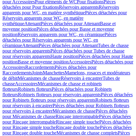
pour Accessoires
Pour eléments de WC
Pour fixations
Pièces
détachées pour Pour fixations
Réservoirs apparents
Réservoirs
apparents pour WC, en matière synthétique
Pièces détachées pour
Réservoirs apparents pour WC, en matière
synthétique
Attenant
Pièces détachées pour Attenant
Basse et
moyenne position
Pièces détachées pour Basse et moyenne
position
Réservoirs apparents pour WC, en céramique
Pièces
détachées pour Réservoirs apparents pour WC, en
céramique
Attenant
Pièces détachées pour Attenant
Tubes de chasse
pour réservoirs apparents
Pièces détachées pour Tubes de chasse
pour réservoirs apparents
Haute position
Pièces détachées pour Haute
position
Basse et moyenne position
Accessoires
Pièces détachées pour
Accessoires
Raccordements
Pièces détachées pour
Raccordements
Joints
Manchettes
Mamelons, rosaces et modérateurs
de débit
Mécanismes de chasse
Réservoirs à encastrer
Tubes de
chasse
Accessoires
Mécanismes de chasse et robinets
flotteurs
Robinets flotteurs
Pièces détachées pour Robinets
flotteurs
Robinets flotteurs pour réservoirs apparents
Pièces détachées
pour Robinets flotteurs pour réservoirs apparents
Robinets flotteurs
pour réservoirs à encastrer
Pièces détachées pour Robinets flotteurs
pour réservoirs à encastrer
Mécanismes de chasse
Pièces détachées
pour Mécanismes de chasse
Rinçage interrompable
Pièces détachées
pour Rinçage interrompable
Rinçage simple touche
Pièces détachées
pour Rinçage simple touche
Rinçage double touche
Pièces détachées
pour Rinçage double touche
Mécanismes de chasse complets
Pièces