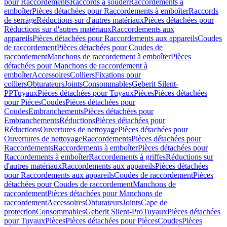
pour Raccordements
Raccords à souder
Raccordements à
emboîter
Pièces détachées pour Raccordements à emboîter
Raccords
de serrage
Réductions sur d'autres matériaux
Pièces détachées pour
Réductions sur d'autres matériaux
Raccordements aux
appareils
Pièces détachées pour Raccordements aux appareils
Coudes
de raccordement
Pièces détachées pour Coudes de
raccordement
Manchons de raccordement à emboîter
Pièces
détachées pour Manchons de raccordement à
emboîter
Accessoires
Colliers
Fixations pour
colliers
Obturateurs
Joints
Consommables
Geberit Silent-
PP
Tuyaux
Pièces détachées pour Tuyaux
Pièces
Pièces détachées
pour Pièces
Coudes
Pièces détachées pour
Coudes
Embranchements
Pièces détachées pour
Embranchements
Réductions
Pièces détachées pour
Réductions
Ouvertures de nettoyage
Pièces détachées pour
Ouvertures de nettoyage
Raccordements
Pièces détachées pour
Raccordements
Raccordements à emboîter
Pièces détachées pour
Raccordements à emboîter
Raccordements à griffes
Réductions sur
d'autres matériaux
Raccordements aux appareils
Pièces détachées
pour Raccordements aux appareils
Coudes de raccordement
Pièces
détachées pour Coudes de raccordement
Manchons de
raccordement
Pièces détachées pour Manchons de
raccordement
Accessoires
Obturateurs
Joints
Cape de
protection
Consommables
Geberit Silent-Pro
Tuyaux
Pièces détachées
pour Tuyaux
Pièces
Pièces détachées pour Pièces
Coudes
Pièces