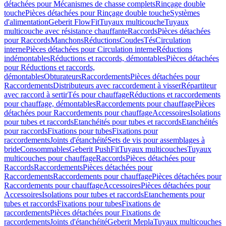
détachées pour Mécanismes de chasse complets
Rinçage double
touche
Pièces détachées pour Rinçage double touche
Systèmes
d'alimentation
Geberit FlowFit
Tuyaux multicouche
Tuyaux
multicouche avec résistance chauffante
Raccords
Pièces détachées
pour Raccords
Manchons
Réductions
Coudes
Tés
Circulation
interne
Pièces détachées pour Circulation interne
Réductions
indémontables
Réductions et raccords, démontables
Pièces détachées
pour Réductions et raccords,
démontables
Obturateurs
Raccordements
Pièces détachées pour
Raccordements
Distributeurs avec raccordement à visser
Répartiteur
avec raccord à sertir
Tés pour chauffage
Réductions et raccordements
pour chauffage, démontables
Raccordements pour chauffage
Pièces
détachées pour Raccordements pour chauffage
Accessoires
Isolations
pour tubes et raccords
Etanchéités pour tubes et raccords
Etanchéités
pour raccords
Fixations pour tubes
Fixations pour
raccordements
Joints d'étanchéité
Sets de vis pour assemblages à
bride
Consommables
Geberit PushFit
Tuyaux multicouches
Tuyaux
multicouches pour chauffage
Raccords
Pièces détachées pour
Raccords
Raccordements
Pièces détachées pour
Raccordements
Raccordements pour chauffage
Pièces détachées pour
Raccordements pour chauffage
Accessoires
Pièces détachées pour
Accessoires
Isolations pour tubes et raccords
Etanchements pour
tubes et raccords
Fixations pour tubes
Fixations de
raccordements
Pièces détachées pour Fixations de
raccordements
Joints d'étanchéité
Geberit Mepla
Tuyaux multicouches