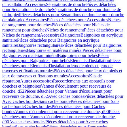
d'installation
Accessoires
Séparations de douche
Pièces détachées
pour Séparations de douche
Séparations de douche pour douche de
plain-pied
Pièces détachées pour Séparations de douche pour douche
de plain-pied
Accessoires
Pièces détachées pour Accessoires
Niches
de rangement pour douches
Pièces détachées pour Niches de
rangement pour douches
Niches de rangement
Pièces détachées pour
Niches de rangement
Accessoires
Baignoires
Baignoires en acrylique
sanitaire
Pièces détachées pour Baignoires en acrylique
sanitaire
Baignoires rectangulaires
Pièces détachées pour Baignoires
rectangulaires
Baignoires en matériau minéral
Pièces détachées pour
Baignoires en matériau minéral
Baignoires pour bébés
Pièces
détachées pour Baignoires pour bébés
Eléments d'installation
Pièces
détachées pour Eléments d'installation
Jeux de pieds et jeux de
traverses et fixations murales
Pièces détachées pour Jeux de pieds et
jeux de traverses et fixations murales
Accessoires
Kits de
réparation
Autres accessoires
Raccordements aux appareils pour
douches et baignoires
Vannes d'écoulement pour receveurs de
douche, d52
Pièces détachées pour Vannes d'écoulement pour
receveurs de douche, d52
Avec caches bondes
Pièces détachées pour
Avec caches bondes
Sans cache bonde
Pièces détachées pour Sans
cache bonde
Caches bondes
Pièces détachées pour Caches
bondes
Vannes d'écoulement pour receveurs de douche, d90
Pièces
détachées pour Vannes d'écoulement pour receveurs de douche,
d90
Avec caches bondes
Pièces détachées pour Avec caches
bondes
Sans cache bonde
Pièces détachées pour Sans cache