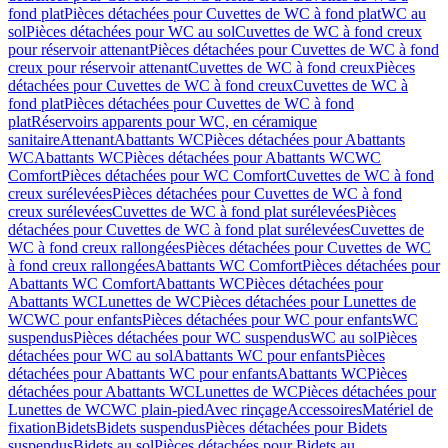
fond plat
Pièces détachées pour Cuvettes de WC à fond plat
WC au
sol
Pièces détachées pour WC au sol
Cuvettes de WC à fond creux
pour réservoir attenant
Pièces détachées pour Cuvettes de WC à fond
creux pour réservoir attenant
Cuvettes de WC à fond creux
Pièces
détachées pour Cuvettes de WC à fond creux
Cuvettes de WC à
fond plat
Pièces détachées pour Cuvettes de WC à fond
plat
Réservoirs apparents pour WC, en céramique
sanitaire
Attenant
Abattants WC
Pièces détachées pour Abattants
WC
Abattants WC
Pièces détachées pour Abattants WC
WC
Comfort
Pièces détachées pour WC Comfort
Cuvettes de WC à fond
creux surélevées
Pièces détachées pour Cuvettes de WC à fond
creux surélevées
Cuvettes de WC à fond plat surélevées
Pièces
détachées pour Cuvettes de WC à fond plat surélevées
Cuvettes de
WC à fond creux rallongées
Pièces détachées pour Cuvettes de WC
à fond creux rallongées
Abattants WC Comfort
Pièces détachées pour
Abattants WC Comfort
Abattants WC
Pièces détachées pour
Abattants WC
Lunettes de WC
Pièces détachées pour Lunettes de
WC
WC pour enfants
Pièces détachées pour WC pour enfants
WC
suspendus
Pièces détachées pour WC suspendus
WC au sol
Pièces
détachées pour WC au sol
Abattants WC pour enfants
Pièces
détachées pour Abattants WC pour enfants
Abattants WC
Pièces
détachées pour Abattants WC
Lunettes de WC
Pièces détachées pour
Lunettes de WC
WC plain-pied
Avec rinçage
Accessoires
Matériel de
fixation
Bidets
Bidets suspendus
Pièces détachées pour Bidets
suspendus
Bidets au sol
Pièces détachées pour Bidets au