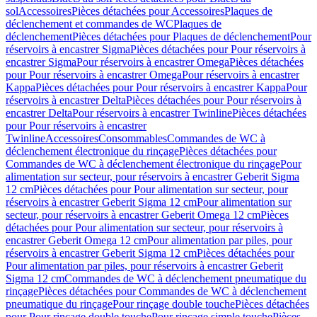
sol
Accessoires
Pièces détachées pour Accessoires
Plaques de
déclenchement et commandes de WC
Plaques de
déclenchement
Pièces détachées pour Plaques de déclenchement
Pour
réservoirs à encastrer Sigma
Pièces détachées pour Pour réservoirs à
encastrer Sigma
Pour réservoirs à encastrer Omega
Pièces détachées
pour Pour réservoirs à encastrer Omega
Pour réservoirs à encastrer
Kappa
Pièces détachées pour Pour réservoirs à encastrer Kappa
Pour
réservoirs à encastrer Delta
Pièces détachées pour Pour réservoirs à
encastrer Delta
Pour réservoirs à encastrer Twinline
Pièces détachées
pour Pour réservoirs à encastrer
Twinline
Accessoires
Consommables
Commandes de WC à
déclenchement électronique du rinçage
Pièces détachées pour
Commandes de WC à déclenchement électronique du rinçage
Pour
alimentation sur secteur, pour réservoirs à encastrer Geberit Sigma
12 cm
Pièces détachées pour Pour alimentation sur secteur, pour
réservoirs à encastrer Geberit Sigma 12 cm
Pour alimentation sur
secteur, pour réservoirs à encastrer Geberit Omega 12 cm
Pièces
détachées pour Pour alimentation sur secteur, pour réservoirs à
encastrer Geberit Omega 12 cm
Pour alimentation par piles, pour
réservoirs à encastrer Geberit Sigma 12 cm
Pièces détachées pour
Pour alimentation par piles, pour réservoirs à encastrer Geberit
Sigma 12 cm
Commandes de WC à déclenchement pneumatique du
rinçage
Pièces détachées pour Commandes de WC à déclenchement
pneumatique du rinçage
Pour rinçage double touche
Pièces détachées
pour Pour rinçage double touche
Pour rinçage simple touche
Pièces