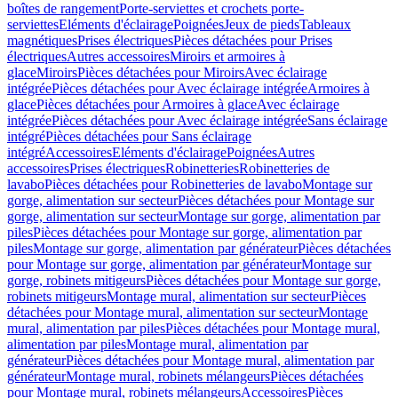
boîtes de rangement
Porte-serviettes et crochets porte-
serviettes
Eléments d'éclairage
Poignées
Jeux de pieds
Tableaux
magnétiques
Prises électriques
Pièces détachées pour Prises
électriques
Autres accessoires
Miroirs et armoires à
glace
Miroirs
Pièces détachées pour Miroirs
Avec éclairage
intégrée
Pièces détachées pour Avec éclairage intégrée
Armoires à
glace
Pièces détachées pour Armoires à glace
Avec éclairage
intégrée
Pièces détachées pour Avec éclairage intégrée
Sans éclairage
intégré
Pièces détachées pour Sans éclairage
intégré
Accessoires
Eléments d'éclairage
Poignées
Autres
accessoires
Prises électriques
Robinetteries
Robinetteries de
lavabo
Pièces détachées pour Robinetteries de lavabo
Montage sur
gorge, alimentation sur secteur
Pièces détachées pour Montage sur
gorge, alimentation sur secteur
Montage sur gorge, alimentation par
piles
Pièces détachées pour Montage sur gorge, alimentation par
piles
Montage sur gorge, alimentation par générateur
Pièces détachées
pour Montage sur gorge, alimentation par générateur
Montage sur
gorge, robinets mitigeurs
Pièces détachées pour Montage sur gorge,
robinets mitigeurs
Montage mural, alimentation sur secteur
Pièces
détachées pour Montage mural, alimentation sur secteur
Montage
mural, alimentation par piles
Pièces détachées pour Montage mural,
alimentation par piles
Montage mural, alimentation par
générateur
Pièces détachées pour Montage mural, alimentation par
générateur
Montage mural, robinets mélangeurs
Pièces détachées
pour Montage mural, robinets mélangeurs
Accessoires
Pièces