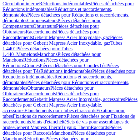
Circulation interne
Réductions indémontables
Pièces détachées pour
Réductions indémontables
Réductions et raccordements,
démontables
Pièces détachées pour Réductions et raccordements,
démontables
Compensateurs
Pièces détachées pour
Compensateurs
Obturateurs
Pièces détachées pour
Obturateurs
Raccordements
Pièces détachées pour
Raccordements
Geberit Mapress Acier Inoxydable, gaz
Pièces
détachées pour Geberit Mapress Acier Inoxydable, gaz
Tubes
1.4401
Pièces détachées pour Tubes
1.4401
Mamelons
Manchons
Pièces détachées pour
Manchons
Réductions
Pièces détachées pour
Réductions
Coudes
Pièces détachées pour Coudes
Tés
Pièces
détachées pour Tés
Réductions indémontables
Pièces détachées pour
Réductions indémontables
Réductions et raccordements,
démontables
Pièces détachées pour Réductions et raccordements,
démontables
Obturateurs
Pièces détachées pour
Obturateurs
Raccordements
Pièces détachées pour
Raccordements
Geberit Mapress Acier Inoxydable, accessoires
Pièces
détachées pour Geberit Mapress Acier Inoxydable,
accessoires
Etanchements pour tubes et raccords
Fixations pour
tubes
Fixations de raccordements
Pièces détachées pour Fixations de
raccordements
Joints d'étanchéité
Sets de vis pour assemblages de
brides
Geberit Mapress Therm
Tuyaux Therm
Raccords
Pièces
détachées pour Raccords
Manchons
Pièces détachées pour
Manchons
Réductions
Pièces détachées pour