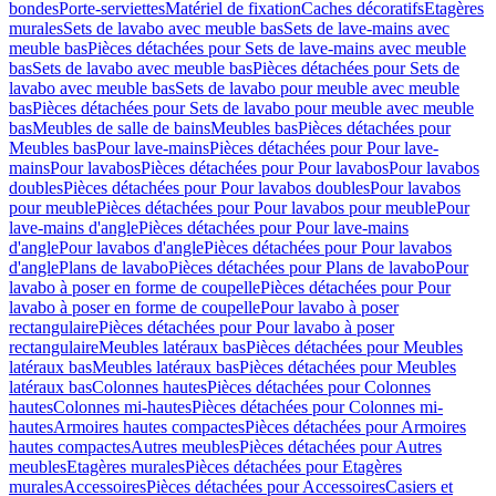
bondes
Porte-serviettes
Matériel de fixation
Caches décoratifs
Etagères
murales
Sets de lavabo avec meuble bas
Sets de lave-mains avec
meuble bas
Pièces détachées pour Sets de lave-mains avec meuble
bas
Sets de lavabo avec meuble bas
Pièces détachées pour Sets de
lavabo avec meuble bas
Sets de lavabo pour meuble avec meuble
bas
Pièces détachées pour Sets de lavabo pour meuble avec meuble
bas
Meubles de salle de bains
Meubles bas
Pièces détachées pour
Meubles bas
Pour lave-mains
Pièces détachées pour Pour lave-
mains
Pour lavabos
Pièces détachées pour Pour lavabos
Pour lavabos
doubles
Pièces détachées pour Pour lavabos doubles
Pour lavabos
pour meuble
Pièces détachées pour Pour lavabos pour meuble
Pour
lave-mains d'angle
Pièces détachées pour Pour lave-mains
d'angle
Pour lavabos d'angle
Pièces détachées pour Pour lavabos
d'angle
Plans de lavabo
Pièces détachées pour Plans de lavabo
Pour
lavabo à poser en forme de coupelle
Pièces détachées pour Pour
lavabo à poser en forme de coupelle
Pour lavabo à poser
rectangulaire
Pièces détachées pour Pour lavabo à poser
rectangulaire
Meubles latéraux bas
Pièces détachées pour Meubles
latéraux bas
Meubles latéraux bas
Pièces détachées pour Meubles
latéraux bas
Colonnes hautes
Pièces détachées pour Colonnes
hautes
Colonnes mi-hautes
Pièces détachées pour Colonnes mi-
hautes
Armoires hautes compactes
Pièces détachées pour Armoires
hautes compactes
Autres meubles
Pièces détachées pour Autres
meubles
Etagères murales
Pièces détachées pour Etagères
murales
Accessoires
Pièces détachées pour Accessoires
Casiers et