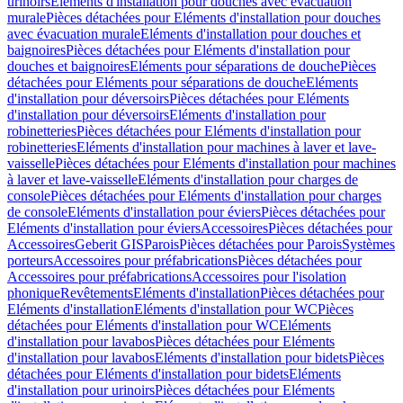
urinoirs
Eléments d'installation pour douches avec évacuation
murale
Pièces détachées pour Eléments d'installation pour douches
avec évacuation murale
Eléments d'installation pour douches et
baignoires
Pièces détachées pour Eléments d'installation pour
douches et baignoires
Eléments pour séparations de douche
Pièces
détachées pour Eléments pour séparations de douche
Eléments
d'installation pour déversoirs
Pièces détachées pour Eléments
d'installation pour déversoirs
Eléments d'installation pour
robinetteries
Pièces détachées pour Eléments d'installation pour
robinetteries
Eléments d'installation pour machines à laver et lave-
vaisselle
Pièces détachées pour Eléments d'installation pour machines
à laver et lave-vaisselle
Eléments d'installation pour charges de
console
Pièces détachées pour Eléments d'installation pour charges
de console
Eléments d'installation pour éviers
Pièces détachées pour
Eléments d'installation pour éviers
Accessoires
Pièces détachées pour
Accessoires
Geberit GIS
Parois
Pièces détachées pour Parois
Systèmes
porteurs
Accessoires pour préfabrications
Pièces détachées pour
Accessoires pour préfabrications
Accessoires pour l'isolation
phonique
Revêtements
Eléments d'installation
Pièces détachées pour
Eléments d'installation
Eléments d'installation pour WC
Pièces
détachées pour Eléments d'installation pour WC
Eléments
d'installation pour lavabos
Pièces détachées pour Eléments
d'installation pour lavabos
Eléments d'installation pour bidets
Pièces
détachées pour Eléments d'installation pour bidets
Eléments
d'installation pour urinoirs
Pièces détachées pour Eléments