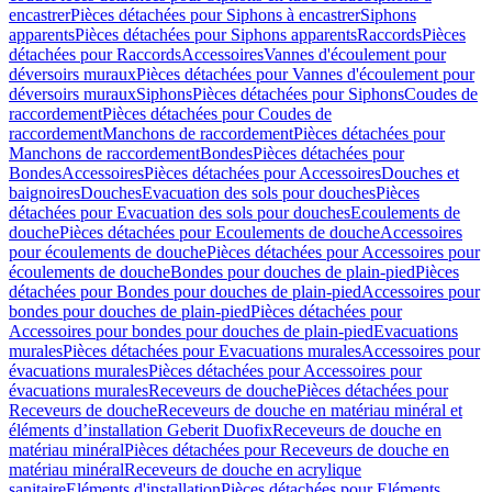
encastrer
Pièces détachées pour Siphons à encastrer
Siphons
apparents
Pièces détachées pour Siphons apparents
Raccords
Pièces
détachées pour Raccords
Accessoires
Vannes d'écoulement pour
déversoirs muraux
Pièces détachées pour Vannes d'écoulement pour
déversoirs muraux
Siphons
Pièces détachées pour Siphons
Coudes de
raccordement
Pièces détachées pour Coudes de
raccordement
Manchons de raccordement
Pièces détachées pour
Manchons de raccordement
Bondes
Pièces détachées pour
Bondes
Accessoires
Pièces détachées pour Accessoires
Douches et
baignoires
Douches
Evacuation des sols pour douches
Pièces
détachées pour Evacuation des sols pour douches
Ecoulements de
douche
Pièces détachées pour Ecoulements de douche
Accessoires
pour écoulements de douche
Pièces détachées pour Accessoires pour
écoulements de douche
Bondes pour douches de plain-pied
Pièces
détachées pour Bondes pour douches de plain-pied
Accessoires pour
bondes pour douches de plain-pied
Pièces détachées pour
Accessoires pour bondes pour douches de plain-pied
Evacuations
murales
Pièces détachées pour Evacuations murales
Accessoires pour
évacuations murales
Pièces détachées pour Accessoires pour
évacuations murales
Receveurs de douche
Pièces détachées pour
Receveurs de douche
Receveurs de douche en matériau minéral et
éléments d’installation Geberit Duofix
Receveurs de douche en
matériau minéral
Pièces détachées pour Receveurs de douche en
matériau minéral
Receveurs de douche en acrylique
sanitaire
Eléments d'installation
Pièces détachées pour Eléments