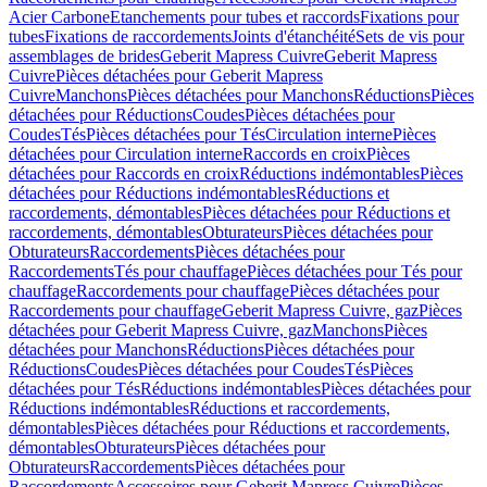
Acier Carbone
Etanchements pour tubes et raccords
Fixations pour
tubes
Fixations de raccordements
Joints d'étanchéité
Sets de vis pour
assemblages de brides
Geberit Mapress Cuivre
Geberit Mapress
Cuivre
Pièces détachées pour Geberit Mapress
Cuivre
Manchons
Pièces détachées pour Manchons
Réductions
Pièces
détachées pour Réductions
Coudes
Pièces détachées pour
Coudes
Tés
Pièces détachées pour Tés
Circulation interne
Pièces
détachées pour Circulation interne
Raccords en croix
Pièces
détachées pour Raccords en croix
Réductions indémontables
Pièces
détachées pour Réductions indémontables
Réductions et
raccordements, démontables
Pièces détachées pour Réductions et
raccordements, démontables
Obturateurs
Pièces détachées pour
Obturateurs
Raccordements
Pièces détachées pour
Raccordements
Tés pour chauffage
Pièces détachées pour Tés pour
chauffage
Raccordements pour chauffage
Pièces détachées pour
Raccordements pour chauffage
Geberit Mapress Cuivre, gaz
Pièces
détachées pour Geberit Mapress Cuivre, gaz
Manchons
Pièces
détachées pour Manchons
Réductions
Pièces détachées pour
Réductions
Coudes
Pièces détachées pour Coudes
Tés
Pièces
détachées pour Tés
Réductions indémontables
Pièces détachées pour
Réductions indémontables
Réductions et raccordements,
démontables
Pièces détachées pour Réductions et raccordements,
démontables
Obturateurs
Pièces détachées pour
Obturateurs
Raccordements
Pièces détachées pour
Raccordements
Accessoires pour Geberit Mapress Cuivre
Pièces