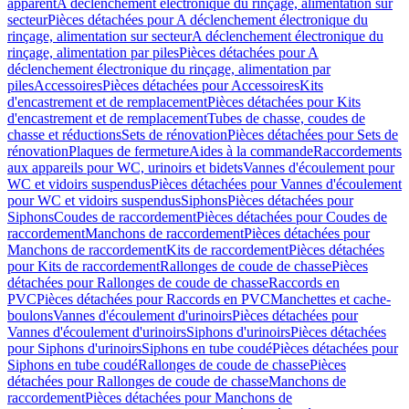
apparent
A déclenchement électronique du rinçage, alimentation sur
secteur
Pièces détachées pour A déclenchement électronique du
rinçage, alimentation sur secteur
A déclenchement électronique du
rinçage, alimentation par piles
Pièces détachées pour A
déclenchement électronique du rinçage, alimentation par
piles
Accessoires
Pièces détachées pour Accessoires
Kits
d'encastrement et de remplacement
Pièces détachées pour Kits
d'encastrement et de remplacement
Tubes de chasse, coudes de
chasse et réductions
Sets de rénovation
Pièces détachées pour Sets de
rénovation
Plaques de fermeture
Aides à la commande
Raccordements
aux appareils pour WC, urinoirs et bidets
Vannes d'écoulement pour
WC et vidoirs suspendus
Pièces détachées pour Vannes d'écoulement
pour WC et vidoirs suspendus
Siphons
Pièces détachées pour
Siphons
Coudes de raccordement
Pièces détachées pour Coudes de
raccordement
Manchons de raccordement
Pièces détachées pour
Manchons de raccordement
Kits de raccordement
Pièces détachées
pour Kits de raccordement
Rallonges de coude de chasse
Pièces
détachées pour Rallonges de coude de chasse
Raccords en
PVC
Pièces détachées pour Raccords en PVC
Manchettes et cache-
boulons
Vannes d'écoulement d'urinoirs
Pièces détachées pour
Vannes d'écoulement d'urinoirs
Siphons d'urinoirs
Pièces détachées
pour Siphons d'urinoirs
Siphons en tube coudé
Pièces détachées pour
Siphons en tube coudé
Rallonges de coude de chasse
Pièces
détachées pour Rallonges de coude de chasse
Manchons de
raccordement
Pièces détachées pour Manchons de