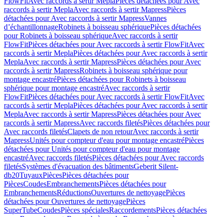
FlowFit
Avec raccords à sertir Mepla
Pièces détachées pour Avec
raccords à sertir Mepla
Avec raccords à sertir Mapress
Pièces
détachées pour Avec raccords à sertir Mapress
Vannes
d’échantillonnage
Robinets à boisseau sphérique
Pièces détachées
pour Robinets à boisseau sphérique
Avec raccords à sertir
FlowFit
Pièces détachées pour Avec raccords à sertir FlowFit
Avec
raccords à sertir Mepla
Pièces détachées pour Avec raccords à sertir
Mepla
Avec raccords à sertir Mapress
Pièces détachées pour Avec
raccords à sertir Mapress
Robinets à boisseau sphérique pour
montage encastré
Pièces détachées pour Robinets à boisseau
sphérique pour montage encastré
Avec raccords à sertir
FlowFit
Pièces détachées pour Avec raccords à sertir FlowFit
Avec
raccords à sertir Mepla
Pièces détachées pour Avec raccords à sertir
Mepla
Avec raccords à sertir Mapress
Pièces détachées pour Avec
raccords à sertir Mapress
Avec raccords filetés
Pièces détachées pour
Avec raccords filetés
Clapets de non retour
Avec raccords à sertir
Mapress
Unités pour compteur d'eau pour montage encastré
Pièces
détachées pour Unités pour compteur d'eau pour montage
encastré
Avec raccords filetés
Pièces détachées pour Avec raccords
filetés
Systèmes d'évacuation des bâtiments
Geberit Silent-
db20
Tuyaux
Pièces
Pièces détachées pour
Pièces
Coudes
Embranchements
Pièces détachées pour
Embranchements
Réductions
Ouvertures de nettoyage
Pièces
détachées pour Ouvertures de nettoyage
Pièces
SuperTube
Coudes
Pièces spéciales
Raccordements
Pièces détachées