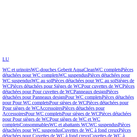
LU
WC et urinoirs
WC-douches Geberit AquaClean
WC complets
Pièces
détachées pour WC complets
WC suspendus
Pièces détachées pour
WC suspendus
WC au sol
Pièces détachées pour WC au sol
Sièges de
WC
Pièces détachées pour Sièges de WC
Pour cuvettes de WC
Pièces
détachées pour Pour cuvettes de WC
Panneaux design
Pièces
détachées pour Panneaux design
Pour WC complets
Pièces détachées
pour Pour WC complets
Pour sièges de WC
Pièces détachées pour
Pour sièges de WC
Accessoires
Pièces détachées pour
Accessoires
Pour WC complets
Pour sièges de WC
Pièces détachées
pour Pour sièges de WC
Pour sièges de WC et WC
complets
Consommables
WC et abattants WC
WC suspendus
Pièces
détachées pour WC suspendus
Cuvettes de WC à fond creux
Pièces
détachées pour Cuvettes de WC à fond creux
Cuvettes de WC à