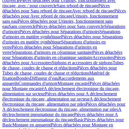
couvercle
Pièces détachées pour Urinoirs, fonctionnement avec
rinçage, avec / pour couvercle
Sans rebord de rinçage
Pièces
détachées pour Sans rebord de rinçage
Avec rebord de rinçage
Pièces
détachées pour Avec rebord de rinçage
Urinoirs, fonctionnement
sans eau
Pièces détachées pour Urinoirs, fonctionnement sans
eau
Sans couvercle
Pièces détachées pour Sans couvercle
Séparations
d'urinoirs
Pièces détachées pour Séparations d'urinoirs
Séparations
d'urinoirs en matière synthétique
Pièces détachées pour Séparations
d'urinoirs en matière synthétique
Séparations d'urinoirs en
verre
Pièces détachées pour Séparations d'urinoirs en
verre
Séparations d'urinoirs en céramique sanitaire
Pièces détachées
pour Séparations d'urinoirs en céramique sanitaire
Accessoires
Pièces
détachées pour Accessoires
Siphons et accessoires de siphons
Tubes
de chasse, coudes de chasse et réductions
Pièces détachées pour
Tubes de chasse, coudes de chasse et réductions
Matériel de
fixation
Bondes
Diffuseur d’eau
Raccordements aux
appareils
Commandes d'urinoir
Montage encastré
Pièces détachées
pour Montage encastré
A déclenchement électronique du rinçage,
alimentation sur secteur
Pièces détachées pour A déclenchement
électronique du rinçage, alimentation sur secteur
A déclenchement
électronique du rinçage, alimentation par piles
Pièces détachées pour
A déclenchement électronique du rinçage, alimentation par piles
A
déclenchement pneumatique du rinçage
Pièces détachées pour A
déclenchement pneumatique du rinçage
Basic
Pièces détachées pour
Basic
Montage en apparent
Pièces détachées pour Montage en