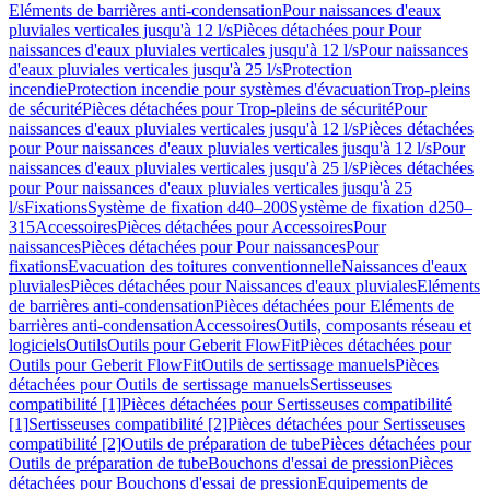
Eléments de barrières anti-condensation
Pour naissances d'eaux
pluviales verticales jusqu'à 12 l/s
Pièces détachées pour Pour
naissances d'eaux pluviales verticales jusqu'à 12 l/s
Pour naissances
d'eaux pluviales verticales jusqu'à 25 l/s
Protection
incendie
Protection incendie pour systèmes d'évacuation
Trop-pleins
de sécurité
Pièces détachées pour Trop-pleins de sécurité
Pour
naissances d'eaux pluviales verticales jusqu'à 12 l/s
Pièces détachées
pour Pour naissances d'eaux pluviales verticales jusqu'à 12 l/s
Pour
naissances d'eaux pluviales verticales jusqu'à 25 l/s
Pièces détachées
pour Pour naissances d'eaux pluviales verticales jusqu'à 25
l/s
Fixations
Système de fixation d40–200
Système de fixation d250–
315
Accessoires
Pièces détachées pour Accessoires
Pour
naissances
Pièces détachées pour Pour naissances
Pour
fixations
Evacuation des toitures conventionnelle
Naissances d'eaux
pluviales
Pièces détachées pour Naissances d'eaux pluviales
Eléments
de barrières anti-condensation
Pièces détachées pour Eléments de
barrières anti-condensation
Accessoires
Outils, composants réseau et
logiciels
Outils
Outils pour Geberit FlowFit
Pièces détachées pour
Outils pour Geberit FlowFit
Outils de sertissage manuels
Pièces
détachées pour Outils de sertissage manuels
Sertisseuses
compatibilité [1]
Pièces détachées pour Sertisseuses compatibilité
[1]
Sertisseuses compatibilité [2]
Pièces détachées pour Sertisseuses
compatibilité [2]
Outils de préparation de tube
Pièces détachées pour
Outils de préparation de tube
Bouchons d'essai de pression
Pièces
détachées pour Bouchons d'essai de pression
Equipements de