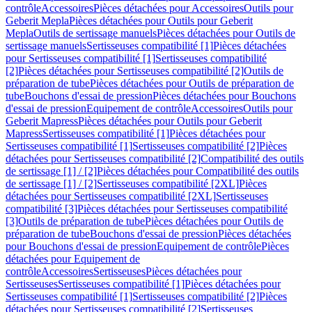
contrôle
Accessoires
Pièces détachées pour Accessoires
Outils pour
Geberit Mepla
Pièces détachées pour Outils pour Geberit
Mepla
Outils de sertissage manuels
Pièces détachées pour Outils de
sertissage manuels
Sertisseuses compatibilité [1]
Pièces détachées
pour Sertisseuses compatibilité [1]
Sertisseuses compatibilité
[2]
Pièces détachées pour Sertisseuses compatibilité [2]
Outils de
préparation de tube
Pièces détachées pour Outils de préparation de
tube
Bouchons d'essai de pression
Pièces détachées pour Bouchons
d'essai de pression
Equipement de contrôle
Accessoires
Outils pour
Geberit Mapress
Pièces détachées pour Outils pour Geberit
Mapress
Sertisseuses compatibilité [1]
Pièces détachées pour
Sertisseuses compatibilité [1]
Sertisseuses compatibilité [2]
Pièces
détachées pour Sertisseuses compatibilité [2]
Compatibilité des outils
de sertissage [1] / [2]
Pièces détachées pour Compatibilité des outils
de sertissage [1] / [2]
Sertisseuses compatibilité [2XL]
Pièces
détachées pour Sertisseuses compatibilité [2XL]
Sertisseuses
compatibilité [3]
Pièces détachées pour Sertisseuses compatibilité
[3]
Outils de préparation de tube
Pièces détachées pour Outils de
préparation de tube
Bouchons d'essai de pression
Pièces détachées
pour Bouchons d'essai de pression
Equipement de contrôle
Pièces
détachées pour Equipement de
contrôle
Accessoires
Sertisseuses
Pièces détachées pour
Sertisseuses
Sertisseuses compatibilité [1]
Pièces détachées pour
Sertisseuses compatibilité [1]
Sertisseuses compatibilité [2]
Pièces
détachées pour Sertisseuses compatibilité [2]
Sertisseuses