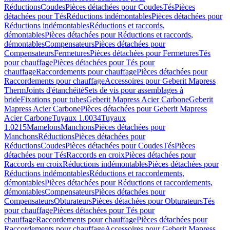
Réductions
Coudes
Pièces détachées pour Coudes
Tés
Pièces
détachées pour Tés
Réductions indémontables
Pièces détachées pour
Réductions indémontables
Réductions et raccords,
démontables
Pièces détachées pour Réductions et raccords,
démontables
Compensateurs
Pièces détachées pour
Compensateurs
Fermetures
Pièces détachées pour Fermetures
Tés
pour chauffage
Pièces détachées pour Tés pour
chauffage
Raccordements pour chauffage
Pièces détachées pour
Raccordements pour chauffage
Accessoires pour Geberit Mapress
Therm
Joints d'étanchéité
Sets de vis pour assemblages à
bride
Fixations pour tubes
Geberit Mapress Acier Carbone
Geberit
Mapress Acier Carbone
Pièces détachées pour Geberit Mapress
Acier Carbone
Tuyaux 1.0034
Tuyaux
1.0215
Mamelons
Manchons
Pièces détachées pour
Manchons
Réductions
Pièces détachées pour
Réductions
Coudes
Pièces détachées pour Coudes
Tés
Pièces
détachées pour Tés
Raccords en croix
Pièces détachées pour
Raccords en croix
Réductions indémontables
Pièces détachées pour
Réductions indémontables
Réductions et raccordements,
démontables
Pièces détachées pour Réductions et raccordements,
démontables
Compensateurs
Pièces détachées pour
Compensateurs
Obturateurs
Pièces détachées pour Obturateurs
Tés
pour chauffage
Pièces détachées pour Tés pour
chauffage
Raccordements pour chauffage
Pièces détachées pour
Raccordements pour chauffage
Accessoires pour Geberit Mapress