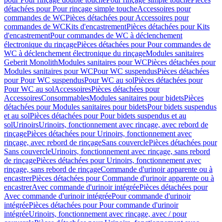
détachées pour Pour rinçage simple touche
Accessoires pour
commandes de WC
Pièces détachées pour Accessoires pour
commandes de WC
Kits d'encastrement
Pièces détachées pour Kits
d'encastrement
Pour commandes de WC à déclenchement
électronique du rinçage
Pièces détachées pour Pour commandes de
WC à déclenchement électronique du rinçage
Modules sanitaires
Geberit Monolith
Modules sanitaires pour WC
Pièces détachées pour
Modules sanitaires pour WC
Pour WC suspendus
Pièces détachées
pour Pour WC suspendus
Pour WC au sol
Pièces détachées pour
Pour WC au sol
Accessoires
Pièces détachées pour
Accessoires
Consommables
Modules sanitaires pour bidets
Pièces
détachées pour Modules sanitaires pour bidets
Pour bidets suspendus
et au sol
Pièces détachées pour Pour bidets suspendus et au
sol
Urinoirs
Urinoirs, fonctionnement avec rinçage, avec rebord de
rinçage
Pièces détachées pour Urinoirs, fonctionnement avec
rinçage, avec rebord de rinçage
Sans couvercle
Pièces détachées pour
Sans couvercle
Urinoirs, fonctionnement avec rinçage, sans rebord
de rinçage
Pièces détachées pour Urinoirs, fonctionnement avec
rinçage, sans rebord de rinçage
Commande d'urinoir apparente ou à
encastrer
Pièces détachées pour Commande d'urinoir apparente ou à
encastrer
Avec commande d'urinoir intégrée
Pièces détachées pour
Avec commande d'urinoir intégrée
Pour commande d'urinoir
intégrée
Pièces détachées pour Pour commande d'urinoir
intégrée
Urinoirs, fonctionnement avec rinçage, avec / pour