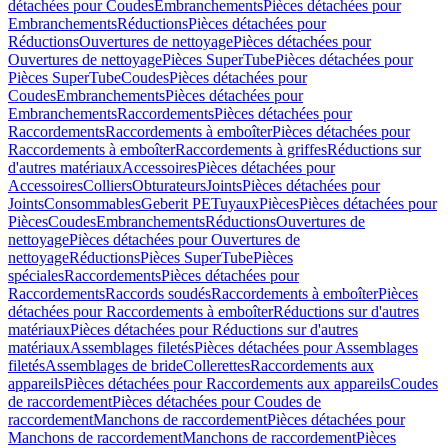
détachées pour Coudes
Embranchements
Pièces détachées pour
Embranchements
Réductions
Pièces détachées pour
Réductions
Ouvertures de nettoyage
Pièces détachées pour
Ouvertures de nettoyage
Pièces SuperTube
Pièces détachées pour
Pièces SuperTube
Coudes
Pièces détachées pour
Coudes
Embranchements
Pièces détachées pour
Embranchements
Raccordements
Pièces détachées pour
Raccordements
Raccordements à emboîter
Pièces détachées pour
Raccordements à emboîter
Raccordements à griffes
Réductions sur
d'autres matériaux
Accessoires
Pièces détachées pour
Accessoires
Colliers
Obturateurs
Joints
Pièces détachées pour
Joints
Consommables
Geberit PE
Tuyaux
Pièces
Pièces détachées pour
Pièces
Coudes
Embranchements
Réductions
Ouvertures de
nettoyage
Pièces détachées pour Ouvertures de
nettoyage
Réductions
Pièces SuperTube
Pièces
spéciales
Raccordements
Pièces détachées pour
Raccordements
Raccords soudés
Raccordements à emboîter
Pièces
détachées pour Raccordements à emboîter
Réductions sur d'autres
matériaux
Pièces détachées pour Réductions sur d'autres
matériaux
Assemblages filetés
Pièces détachées pour Assemblages
filetés
Assemblages de bride
Collerettes
Raccordements aux
appareils
Pièces détachées pour Raccordements aux appareils
Coudes
de raccordement
Pièces détachées pour Coudes de
raccordement
Manchons de raccordement
Pièces détachées pour
Manchons de raccordement
Manchons de raccordement
Pièces