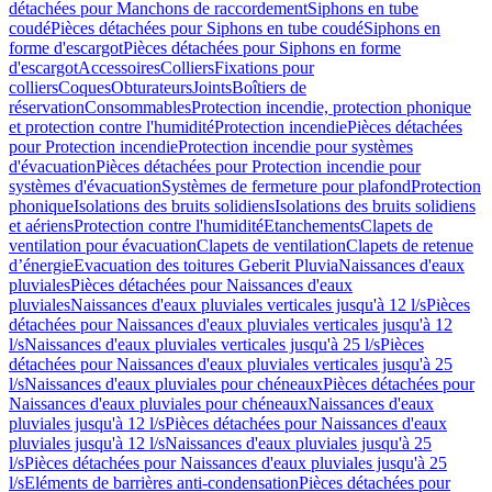
détachées pour Manchons de raccordement
Siphons en tube
coudé
Pièces détachées pour Siphons en tube coudé
Siphons en
forme d'escargot
Pièces détachées pour Siphons en forme
d'escargot
Accessoires
Colliers
Fixations pour
colliers
Coques
Obturateurs
Joints
Boîtiers de
réservation
Consommables
Protection incendie, protection phonique
et protection contre l'humidité
Protection incendie
Pièces détachées
pour Protection incendie
Protection incendie pour systèmes
d'évacuation
Pièces détachées pour Protection incendie pour
systèmes d'évacuation
Systèmes de fermeture pour plafond
Protection
phonique
Isolations des bruits solidiens
Isolations des bruits solidiens
et aériens
Protection contre l'humidité
Etanchements
Clapets de
ventilation pour évacuation
Clapets de ventilation
Clapets de retenue
d’énergie
Evacuation des toitures Geberit Pluvia
Naissances d'eaux
pluviales
Pièces détachées pour Naissances d'eaux
pluviales
Naissances d'eaux pluviales verticales jusqu'à 12 l/s
Pièces
détachées pour Naissances d'eaux pluviales verticales jusqu'à 12
l/s
Naissances d'eaux pluviales verticales jusqu'à 25 l/s
Pièces
détachées pour Naissances d'eaux pluviales verticales jusqu'à 25
l/s
Naissances d'eaux pluviales pour chéneaux
Pièces détachées pour
Naissances d'eaux pluviales pour chéneaux
Naissances d'eaux
pluviales jusqu'à 12 l/s
Pièces détachées pour Naissances d'eaux
pluviales jusqu'à 12 l/s
Naissances d'eaux pluviales jusqu'à 25
l/s
Pièces détachées pour Naissances d'eaux pluviales jusqu'à 25
l/s
Eléments de barrières anti-condensation
Pièces détachées pour