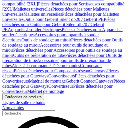
compatibilité [2XL]
Pièces détachées pour Sertisseuses compatibilité
[2XL]
Mallettes universelles
Pièces détachées pour Mallettes
universelles
Mallettes universelles
Pièces détachées pour Mallettes
universelles
Outils pour Geberit Silent-db20 / Geberit PE
Pièces
détachées pour Outils pour Geberit Silent-db20 / Geberit
PE
Appareils à souder électriques
Pièces détachées pour Appareils à
souder électriques
Accessoires pour appareils à souder
électriques
Outils de soudage au miroir
Pièces détachées pour Outils
de soudage au miroir
Accessoires pour outils de soudage au
miroir
Pièces détachées pour Accessoires pour outils de soudage au
miroir
Outils de préparation de tube
Pièces détachées pour Outils de
préparation de tube
Accessoires pour outils de préparation de
tubes
Aides à la commande
Télécommandes
Composants
réseau
Pièces détachées pour Composants réseau
Gateways
Pièces
détachées pour Gateways
Convertisseurs
Pièces détachées pour
Convertisseurs
Matériel de montage
Geberit Connect
Gateways
Pièces
détachées pour Gateways
Convertisseur
Pièces détachées pour
Convertisseur
Matériel de montage
Catégories de produits
Lignes de salle de bains
Nouveautés