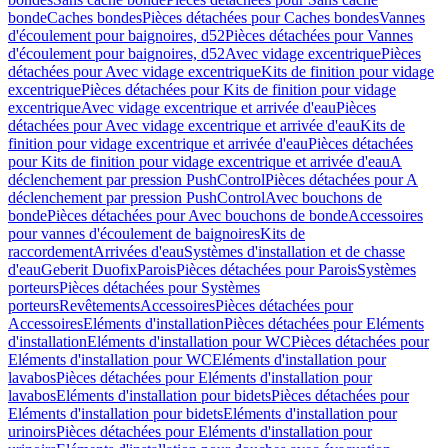
bonde
Caches bondes
Pièces détachées pour Caches bondes
Vannes
d'écoulement pour baignoires, d52
Pièces détachées pour Vannes
d'écoulement pour baignoires, d52
Avec vidage excentrique
Pièces
détachées pour Avec vidage excentrique
Kits de finition pour vidage
excentrique
Pièces détachées pour Kits de finition pour vidage
excentrique
Avec vidage excentrique et arrivée d'eau
Pièces
détachées pour Avec vidage excentrique et arrivée d'eau
Kits de
finition pour vidage excentrique et arrivée d'eau
Pièces détachées
pour Kits de finition pour vidage excentrique et arrivée d'eau
A
déclenchement par pression PushControl
Pièces détachées pour A
déclenchement par pression PushControl
Avec bouchons de
bonde
Pièces détachées pour Avec bouchons de bonde
Accessoires
pour vannes d'écoulement de baignoires
Kits de
raccordement
Arrivées d'eau
Systèmes d'installation et de chasse
d'eau
Geberit Duofix
Parois
Pièces détachées pour Parois
Systèmes
porteurs
Pièces détachées pour Systèmes
porteurs
Revêtements
Accessoires
Pièces détachées pour
Accessoires
Eléments d'installation
Pièces détachées pour Eléments
d'installation
Eléments d'installation pour WC
Pièces détachées pour
Eléments d'installation pour WC
Eléments d'installation pour
lavabos
Pièces détachées pour Eléments d'installation pour
lavabos
Eléments d'installation pour bidets
Pièces détachées pour
Eléments d'installation pour bidets
Eléments d'installation pour
urinoirs
Pièces détachées pour Eléments d'installation pour