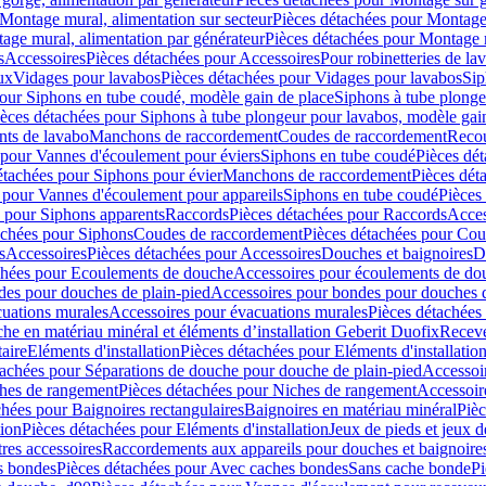
Montage mural, alimentation sur secteur
Pièces détachées pour Montage 
age mural, alimentation par générateur
Pièces détachées pour Montage m
s
Accessoires
Pièces détachées pour Accessoires
Pour robinetteries de la
ux
Vidages pour lavabos
Pièces détachées pour Vidages pour lavabos
Sip
our Siphons en tube coudé, modèle gain de place
Siphons à tube plonge
ièces détachées pour Siphons à tube plongeur pour lavabos, modèle gai
nts de lavabo
Manchons de raccordement
Coudes de raccordement
Reco
 pour Vannes d'écoulement pour éviers
Siphons en tube coudé
Pièces dé
étachées pour Siphons pour évier
Manchons de raccordement
Pièces dét
 pour Vannes d'écoulement pour appareils
Siphons en tube coudé
Pièces
s pour Siphons apparents
Raccords
Pièces détachées pour Raccords
Acces
achées pour Siphons
Coudes de raccordement
Pièces détachées pour Co
s
Accessoires
Pièces détachées pour Accessoires
Douches et baignoires
D
chées pour Ecoulements de douche
Accessoires pour écoulements de do
des pour douches de plain-pied
Accessoires pour bondes pour douches d
cuations murales
Accessoires pour évacuations murales
Pièces détachées
e en matériau minéral et éléments d’installation Geberit Duofix
Receve
aire
Eléments d'installation
Pièces détachées pour Eléments d'installatio
tachées pour Séparations de douche pour douche de plain-pied
Accessoi
hes de rangement
Pièces détachées pour Niches de rangement
Accessoir
chées pour Baignoires rectangulaires
Baignoires en matériau minéral
Pièc
tion
Pièces détachées pour Eléments d'installation
Jeux de pieds et jeux d
res accessoires
Raccordements aux appareils pour douches et baignoire
s bondes
Pièces détachées pour Avec caches bondes
Sans cache bonde
Pi