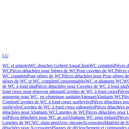
LU
WC et urinoirs
WC-douches Geberit AquaClean
WC complets
Pièces 
WC
Pièces détachées pour Sièges de WC
Pour cuvettes de WC
Pièces 
WC complets
Pour sièges de WC
Pièces détachées pour Pour sièges 
sièges de WC et WC complets
Consommables
WC et abattants WC
WC
de WC à fond plat
Pièces détachées pour Cuvettes de WC à fond plat
fond creux pour réservoir attenant
Cuvettes de WC à fond creux
Pièce
apparents pour WC, en céramique sanitaire
Attenant
Abattants WC
Piè
Comfort
Cuvettes de WC à fond creux surélevées
Pièces détachées po
surélevées
Cuvettes de WC à fond creux rallongées
Pièces détachées p
détachées pour Abattants WC
Lunettes de WC
Pièces détachées pour 
sol
Pièces détachées pour WC au sol
Abattants WC pour enfants
Pièces
Lunettes de WC
WC plain-pied
Avec rinçage
Accessoires
Matériel de f
détachées pour Accessoires
Plaques de déclenchement et commandes