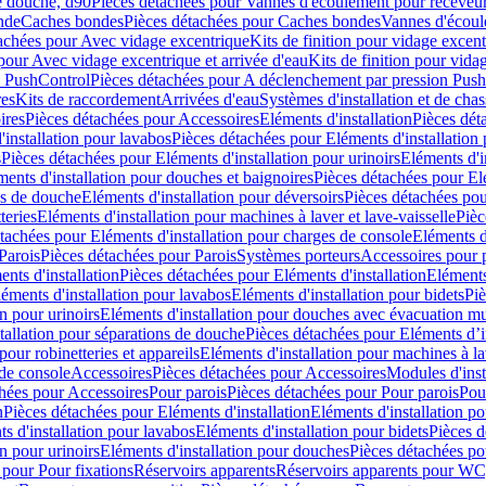
e douche, d90
Pièces détachées pour Vannes d'écoulement pour receveu
nde
Caches bondes
Pièces détachées pour Caches bondes
Vannes d'écoul
achées pour Avec vidage excentrique
Kits de finition pour vidage excen
pour Avec vidage excentrique et arrivée d'eau
Kits de finition pour vida
n PushControl
Pièces détachées pour A déclenchement par pression Pus
res
Kits de raccordement
Arrivées d'eau
Systèmes d'installation et de chas
ires
Pièces détachées pour Accessoires
Eléments d'installation
Pièces dét
'installation pour lavabos
Pièces détachées pour Eléments d'installation
s
Pièces détachées pour Eléments d'installation pour urinoirs
Eléments d'i
ments d'installation pour douches et baignoires
Pièces détachées pour Elé
ns de douche
Eléments d'installation pour déversoirs
Pièces détachées pou
teries
Eléments d'installation pour machines à laver et lave-vaisselle
Pièc
tachées pour Eléments d'installation pour charges de console
Eléments d'
Parois
Pièces détachées pour Parois
Systèmes porteurs
Accessoires pour p
nts d'installation
Pièces détachées pour Eléments d'installation
Eléments
éments d'installation pour lavabos
Eléments d'installation pour bidets
Piè
n pour urinoirs
Eléments d'installation pour douches avec évacuation m
tallation pour séparations de douche
Pièces détachées pour Eléments d’i
pour robinetteries et appareils
Eléments d'installation pour machines à lav
 de console
Accessoires
Pièces détachées pour Accessoires
Modules d'inst
hées pour Accessoires
Pour parois
Pièces détachées pour Pour parois
Pou
n
Pièces détachées pour Eléments d'installation
Eléments d'installation 
s d'installation pour lavabos
Eléments d'installation pour bidets
Pièces d
n pour urinoirs
Eléments d'installation pour douches
Pièces détachées po
 pour Pour fixations
Réservoirs apparents
Réservoirs apparents pour WC,