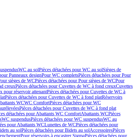
suspendus
WC au sol
Pièces détachées pour WC au sol
Sièges de
 pour Panneaux design
Pour WC complets
Pièces détachées pour Pour
Pour sièges de WC
Pièces détachées pour Pour sièges de WC
Pour
nd creux
Pièces détachées pour Cuvettes de WC à fond creux
Cuvettes
 pour réservoir attenant
Pièces détachées pour Cuvettes de WC à
lat
Pièces détachées pour Cuvettes de WC à fond plat
Réservoirs
Abattants WC
WC Comfort
Pièces détachées pour WC
surélevées
Pièces détachées pour Cuvettes de WC à fond plat
ces détachées pour Abattants WC Comfort
Abattants WC
Pièces
s
WC suspendus
Pièces détachées pour WC suspendus
WC au
hées pour Abattants WC
Lunettes de WC
Pièces détachées pour
idets au sol
Pièces détachées pour Bidets au sol
Accessoires
Pièces
clenchement
Pour réservoirs à encastrer Sigma
Pièces détachées pour