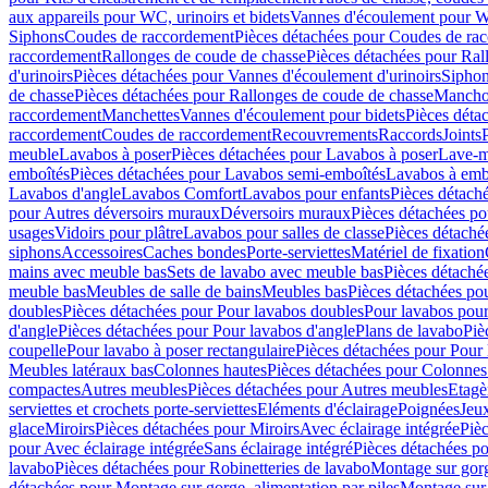
aux appareils pour WC, urinoirs et bidets
Vannes d'écoulement pour W
Siphons
Coudes de raccordement
Pièces détachées pour Coudes de ra
raccordement
Rallonges de coude de chasse
Pièces détachées pour Ral
d'urinoirs
Pièces détachées pour Vannes d'écoulement d'urinoirs
Siphon
de chasse
Pièces détachées pour Rallonges de coude de chasse
Mancho
raccordement
Manchettes
Vannes d'écoulement pour bidets
Pièces déta
raccordement
Coudes de raccordement
Recouvrements
Raccords
Joints
meuble
Lavabos à poser
Pièces détachées pour Lavabos à poser
Lave-m
emboîtés
Pièces détachées pour Lavabos semi-emboîtés
Lavabos à emb
Lavabos d'angle
Lavabos Comfort
Lavabos pour enfants
Pièces détach
pour Autres déversoirs muraux
Déversoirs muraux
Pièces détachées p
usages
Vidoirs pour plâtre
Lavabos pour salles de classe
Pièces détaché
siphons
Accessoires
Caches bondes
Porte-serviettes
Matériel de fixation
mains avec meuble bas
Sets de lavabo avec meuble bas
Pièces détaché
meuble bas
Meubles de salle de bains
Meubles bas
Pièces détachées po
doubles
Pièces détachées pour Pour lavabos doubles
Pour lavabos pou
d'angle
Pièces détachées pour Pour lavabos d'angle
Plans de lavabo
Piè
coupelle
Pour lavabo à poser rectangulaire
Pièces détachées pour Pour 
Meubles latéraux bas
Colonnes hautes
Pièces détachées pour Colonnes
compactes
Autres meubles
Pièces détachées pour Autres meubles
Etagè
serviettes et crochets porte-serviettes
Eléments d'éclairage
Poignées
Jeu
glace
Miroirs
Pièces détachées pour Miroirs
Avec éclairage intégrée
Pièc
pour Avec éclairage intégrée
Sans éclairage intégré
Pièces détachées po
lavabo
Pièces détachées pour Robinetteries de lavabo
Montage sur gorg
détachées pour Montage sur gorge, alimentation par piles
Montage sur 