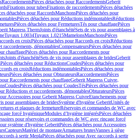
s
Raccordements
Pièces détachées pour Raccordements
Geberit
ords
Fixations pour tubes
Fixations de raccordements
Pièces détachées
ces détachées pour Raccords
Manchons
Pièces détachées pour
ontables
Pièces détachées pour Réductions indémontables
Réductions
metures
Pièces détachées pour Fermetures
Tés pour chauffage
Pièces
berit Mapress Therm
Joints d'étanchéité
Sets de vis pour assemblages à
one
Tuyaux 1.0034
Tuyaux 1.0215
Mamelons
Manchons
Pièces
ccords en croix
Pièces détachées pour Raccords en croix
Réductions
et raccordements, démontables
Compensateurs
Pièces détachées pour
ur chauffage
Pièces détachées pour Raccordements pour
nts
Joints d'étanchéité
Sets de vis pour assemblages de brides
Geberit
s
Pièces détachées pour Réductions
Coudes
Pièces détachées pour
ccords en croix
Réductions indémontables
Pièces détachées pour
teurs
Pièces détachées pour Obturateurs
Raccordements
Pièces
 pour Raccordements pour chauffage
Geberit Mapress Cuivre,
ons
Coudes
Pièces détachées pour Coudes
Tés
Pièces détachées pour
our Réductions et raccordements, démontables
Obturateurs
Pièces
pour Accessoires pour Geberit Mapress Cuivre
Etanchements pour
vis pour assemblages de brides
Système d'hygiène Geberit
Unités de
rtures et plaques de fermeture
Réservoirs et commandes de WC avec
inçage forcé hygiénique
Modules d’hygiène intégrés
Pièces détachées
essoires pour réservoirs et commandes de WC avec rinçage forcé
our système d'hygiène Geberit
Pièces détachées pour Accessoires
urs
Capteurs
Matériel de montage
Armatures brutes
Vannes à siège
accords à sertir Mepla
Pièces détachées pour Avec raccords à sertir