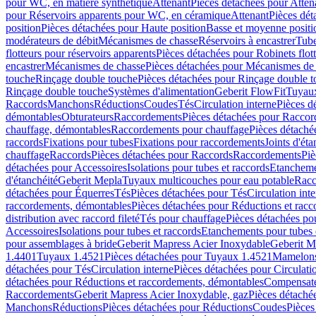
pour WC, en matière synthétique
Attenant
Pièces détachées pour Atten
pour Réservoirs apparents pour WC, en céramique
Attenant
Pièces dét
position
Pièces détachées pour Haute position
Basse et moyenne positi
modérateurs de débit
Mécanismes de chasse
Réservoirs à encastrer
Tube
flotteurs pour réservoirs apparents
Pièces détachées pour Robinets flott
encastrer
Mécanismes de chasse
Pièces détachées pour Mécanismes de
touche
Rinçage double touche
Pièces détachées pour Rinçage double 
Rinçage double touche
Systèmes d'alimentation
Geberit FlowFit
Tuyaux
Raccords
Manchons
Réductions
Coudes
Tés
Circulation interne
Pièces d
démontables
Obturateurs
Raccordements
Pièces détachées pour Racco
chauffage, démontables
Raccordements pour chauffage
Pièces détaché
raccords
Fixations pour tubes
Fixations pour raccordements
Joints d'éta
chauffage
Raccords
Pièces détachées pour Raccords
Raccordements
Piè
détachées pour Accessoires
Isolations pour tubes et raccords
Etanchemen
d'étanchéité
Geberit Mepla
Tuyaux multicouches pour eau potable
Racc
détachées pour Équerres
Tés
Pièces détachées pour Tés
Circulation int
raccordements, démontables
Pièces détachées pour Réductions et rac
distribution avec raccord fileté
Tés pour chauffage
Pièces détachées po
Accessoires
Isolations pour tubes et raccords
Etanchements pour tubes 
pour assemblages à bride
Geberit Mapress Acier Inoxydable
Geberit M
1.4401
Tuyaux 1.4521
Pièces détachées pour Tuyaux 1.4521
Mamelon
détachées pour Tés
Circulation interne
Pièces détachées pour Circulati
détachées pour Réductions et raccordements, démontables
Compensat
Raccordements
Geberit Mapress Acier Inoxydable, gaz
Pièces détaché
Manchons
Réductions
Pièces détachées pour Réductions
Coudes
Pièces