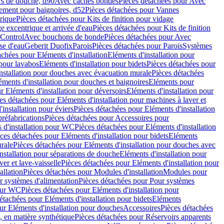
rs de douche, d90
Avec caches bondes
Pièces détachées pour Avec
ement pour baignoires, d52
Pièces détachées pour Vannes
trique
Pièces détachées pour Kits de finition pour vidage
ge excentrique et arrivée d'eau
Pièces détachées pour Kits de finition
hControl
Avec bouchons de bonde
Pièces détachées pour Avec
se d'eau
Geberit Duofix
Parois
Pièces détachées pour Parois
Systèmes
achées pour Eléments d'installation
Eléments d'installation pour
 pour lavabos
Eléments d'installation pour bidets
Pièces détachées pour
nstallation pour douches avec évacuation murale
Pièces détachées
ments d'installation pour douches et baignoires
Eléments pour
r Eléments d'installation pour déversoirs
Eléments d'installation pour
es détachées pour Eléments d'installation pour machines à laver et
installation pour éviers
Pièces détachées pour Eléments d'installation
réfabrications
Pièces détachées pour Accessoires pour
 d'installation pour WC
Pièces détachées pour Eléments d'installation
ces détachées pour Eléments d'installation pour bidets
Eléments
urale
Pièces détachées pour Eléments d'installation pour douches avec
nstallation pour séparations de douche
Eléments d'installation pour
er et lave-vaisselle
Pièces détachées pour Eléments d'installation pour
allation
Pièces détachées pour Modules d'installation
Modules pour
r systèmes d'alimentation
Pièces détachées pour Pour systèmes
pour WC
Pièces détachées pour Eléments d'installation pour
étachées pour Eléments d'installation pour bidets
Eléments
ur Eléments d'installation pour douches
Accessoires
Pièces détachées
 en matière synthétique
Pièces détachées pour Réservoirs apparents