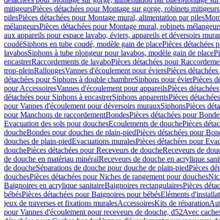
mitigeurs
Pièces détachées pour Montage sur gorge, robinets mitigeurs
piles
Pièces détachées pour Montage mural, alimentation par piles
Mont
mélangeurs
Pièces détachées pour Montage mural, robinets mélangeur
aux appareils pour espace lavabo, éviers, appareils et déversoirs mura
coudé
Siphons en tube coudé, modèle gain de place
Pièces détachées p
lavabos
Siphons à tube plongeur pour lavabos, modèle gain de place
P
encastrer
Raccordements de lavabo
Pièces détachées pour Raccordeme
trop-plein
Rallonges
Vannes d'écoulement pour éviers
Pièces détachées
détachées pour Siphons à double chambre
Siphons pour évier
Pièces d
pour Accessoires
Vannes d'écoulement pour appareils
Pièces détachées
détachées pour Siphons à encastrer
Siphons apparents
Pièces détachée
pour Vannes d'écoulement pour déversoirs muraux
Siphons
Pièces dét
pour Manchons de raccordement
Bondes
Pièces détachées pour Bonde
Evacuation des sols pour douches
Ecoulements de douche
Pièces déta
douche
Bondes pour douches de plain-pied
Pièces détachées pour Bon
douches de plain-pied
Evacuations murales
Pièces détachées pour Eva
douche
Pièces détachées pour Receveurs de douche
Receveurs de douch
de douche en matériau minéral
Receveurs de douche en acrylique sanit
de douche
Séparations de douche pour douche de plain-pied
Pièces dé
douches
Pièces détachées pour Niches de rangement pour douches
Nic
Baignoires en acrylique sanitaire
Baignoires rectangulaires
Pièces déta
bébés
Pièces détachées pour Baignoires pour bébés
Eléments d'installa
jeux de traverses et fixations murales
Accessoires
Kits de réparation
Aut
pour Vannes d'écoulement pour receveurs de douche, d52
Avec cache