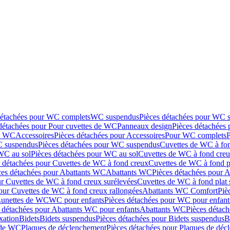
détachées pour WC complets
WC suspendus
Pièces détachées pour WC 
détachées pour Pour cuvettes de WC
Panneaux design
Pièces détachées
de WC
Accessoires
Pièces détachées pour Accessoires
Pour WC complets
 suspendus
Pièces détachées pour WC suspendus
Cuvettes de WC à fo
WC au sol
Pièces détachées pour WC au sol
Cuvettes de WC à fond creux
s détachées pour Cuvettes de WC à fond creux
Cuvettes de WC à fond p
ces détachées pour Abattants WC
Abattants WC
Pièces détachées pour 
ur Cuvettes de WC à fond creux surélevées
Cuvettes de WC à fond plat 
our Cuvettes de WC à fond creux rallongées
Abattants WC Comfort
Piè
Lunettes de WC
WC pour enfants
Pièces détachées pour WC pour enfant
 détachées pour Abattants WC pour enfants
Abattants WC
Pièces détac
ixation
Bidets
Bidets suspendus
Pièces détachées pour Bidets suspendus
B
 de WC
Plaques de déclenchement
Pièces détachées pour Plaques de dé