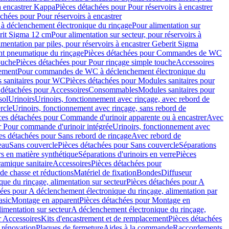
à encastrer Kappa
Pièces détachées pour Pour réservoirs à encastrer
chées pour Pour réservoirs à encastrer
 déclenchement électronique du rinçage
Pour alimentation sur
erit Sigma 12 cm
Pour alimentation sur secteur, pour réservoirs à
imentation par piles, pour réservoirs à encastrer Geberit Sigma
 pneumatique du rinçage
Pièces détachées pour Commandes de WC
ouche
Pièces détachées pour Pour rinçage simple touche
Accessoires
rement
Pour commandes de WC à déclenchement électronique du
 sanitaires pour WC
Pièces détachées pour Modules sanitaires pour
 détachées pour Accessoires
Consommables
Modules sanitaires pour
sol
Urinoirs
Urinoirs, fonctionnement avec rinçage, avec rebord de
rcle
Urinoirs, fonctionnement avec rinçage, sans rebord de
ces détachées pour Commande d'urinoir apparente ou à encastrer
Avec
r Pour commande d'urinoir intégrée
Urinoirs, fonctionnement avec
es détachées pour Sans rebord de rinçage
Avec rebord de
eau
Sans couvercle
Pièces détachées pour Sans couvercle
Séparations
rs en matière synthétique
Séparations d'urinoirs en verre
Pièces
ramique sanitaire
Accessoires
Pièces détachées pour
de chasse et réductions
Matériel de fixation
Bondes
Diffuseur
ue du rinçage, alimentation sur secteur
Pièces détachées pour A
ées pour A déclenchement électronique du rinçage, alimentation par
asic
Montage en apparent
Pièces détachées pour Montage en
imentation sur secteur
A déclenchement électronique du rinçage,
r Accessoires
Kits d'encastrement et de remplacement
Pièces détachées
 rénovation
Plaques de fermeture
Aides à la commande
Raccordements