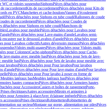
r WC et vidoirs suspendus
Siphons
Pièces détachées pour
 de raccordement
Kits de raccordement
Pièces détachées pour Kits de
ccords en PVC
Manchettes et cache-boulons
Vannes d'écoulement
oudé
Pièces détachées pour Siphons en tube coudé
Rallonges de coude
oudes de raccordement
Pièces détachées pour Coudes de
es détachées pour Siphons en tube coudé
Manchons de
bles
Lavabos pour meuble
Pièces détachées pour Lavabos pour
d'angle
Pièces détachées pour Lave-mains d'angle
Lavabos semi-
 encastrer par le dessous
Lavabos d'angle
Pièces détachées pour
es pour Lavabos collectifs
Autres déversoirs muraux
Pièces détachées
 suspendus
Vidoirs multi-usages
Pièces détachées pour Vidoirs multi-
hées pour Colonnes
Cache-siphons
Pièces détachées pour Cache-
de lave-mains avec meuble bas
Pièces détachées pour Sets de lave-
c meuble bas
Pièces détachées pour Sets de lavabo pour meuble avec
our lavabos
Pièces détachées pour Pour lavabos
Pour lavabos
ns d'angle
Pièces détachées pour Pour lave-mains d'angle
Pour lavabos
pelle
Pièces détachées pour Pour lavabo à poser en forme de
 Meubles latéraux bas
Meubles latéraux bas
Pièces détachées pour
rmoires hautes compactes
Pièces détachées pour Armoires hautes
étachées pour Accessoires
Casiers et boîtes de rangement
Porte-
Prises électriques
Autres accessoires
Miroirs et armoires à
hées pour Armoires à glace
Avec éclairage intégrée
Pièces détachées
es accessoires
Prises électriques
Robinetteries
Robinetteries de
imentation sur secteur
Montage sur gorge, alimentation par piles
Pièces
orge, alimentation par générateur
Montage sur gorge, robinets