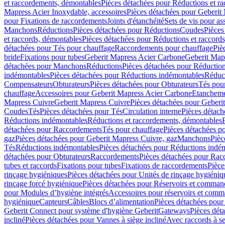
et raccordements, démontables
Pièces détachées pour Réductions et r
Mapress Acier Inoxydable, accessoires
Pièces détachées pour Geberit 
pour Fixations de raccordements
Joints d'étanchéité
Sets de vis pour a
Manchons
Réductions
Pièces détachées pour Réductions
Coudes
Pièces
et raccords, démontables
Pièces détachées pour Réductions et raccord
détachées pour Tés pour chauffage
Raccordements pour chauffage
Piè
bride
Fixations pour tubes
Geberit Mapress Acier Carbone
Geberit Map
détachées pour Manchons
Réductions
Pièces détachées pour Réductio
indémontables
Pièces détachées pour Réductions indémontables
Réduct
Compensateurs
Obturateurs
Pièces détachées pour Obturateurs
Tés pou
chauffage
Accessoires pour Geberit Mapress Acier Carbone
Etanchemen
Mapress Cuivre
Geberit Mapress Cuivre
Pièces détachées pour Geberi
Coudes
Tés
Pièces détachées pour Tés
Circulation interne
Pièces détach
Réductions indémontables
Réductions et raccordements, démontables
détachées pour Raccordements
Tés pour chauffage
Pièces détachées p
gaz
Pièces détachées pour Geberit Mapress Cuivre, gaz
Manchons
Pièc
Tés
Réductions indémontables
Pièces détachées pour Réductions indé
détachées pour Obturateurs
Raccordements
Pièces détachées pour Rac
tubes et raccords
Fixations pour tubes
Fixations de raccordements
Pièce
rinçage hygiéniques
Pièces détachées pour Unités de rinçage hygiéniq
rinçage forcé hygiénique
Pièces détachées pour Réservoirs et comman
pour Modules d’hygiène intégrés
Accessoires pour réservoirs et com
hygiénique
Capteurs
Câbles
Blocs d’alimentation
Pièces détachées pour
Geberit Connect pour système d'hygiène Geberit
Gateways
Pièces dét
incliné
Pièces détachées pour Vannes à siège incliné
Avec raccords à se