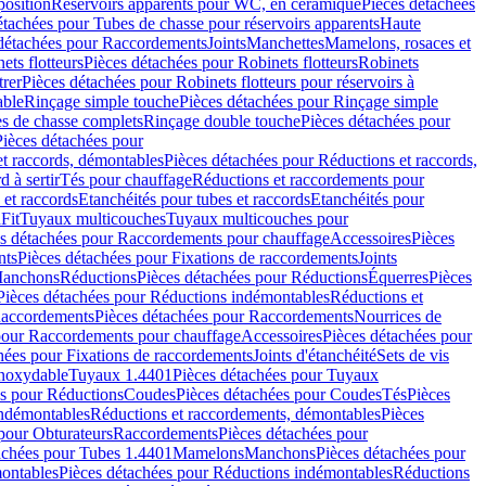
position
Réservoirs apparents pour WC, en céramique
Pièces détachées
étachées pour Tubes de chasse pour réservoirs apparents
Haute
détachées pour Raccordements
Joints
Manchettes
Mamelons, rosaces et
ets flotteurs
Pièces détachées pour Robinets flotteurs
Robinets
trer
Pièces détachées pour Robinets flotteurs pour réservoirs à
able
Rinçage simple touche
Pièces détachées pour Rinçage simple
s de chasse complets
Rinçage double touche
Pièces détachées pour
Pièces détachées pour
t raccords, démontables
Pièces détachées pour Réductions et raccords,
d à sertir
Tés pour chauffage
Réductions et raccordements pour
 et raccords
Etanchéités pour tubes et raccords
Etanchéités pour
Fit
Tuyaux multicouches
Tuyaux multicouches pour
s détachées pour Raccordements pour chauffage
Accessoires
Pièces
nts
Pièces détachées pour Fixations de raccordements
Joints
Manchons
Réductions
Pièces détachées pour Réductions
Équerres
Pièces
Pièces détachées pour Réductions indémontables
Réductions et
accordements
Pièces détachées pour Raccordements
Nourrices de
pour Raccordements pour chauffage
Accessoires
Pièces détachées pour
hées pour Fixations de raccordements
Joints d'étanchéité
Sets de vis
Inoxydable
Tuyaux 1.4401
Pièces détachées pour Tuyaux
es pour Réductions
Coudes
Pièces détachées pour Coudes
Tés
Pièces
indémontables
Réductions et raccordements, démontables
Pièces
pour Obturateurs
Raccordements
Pièces détachées pour
achées pour Tubes 1.4401
Mamelons
Manchons
Pièces détachées pour
ontables
Pièces détachées pour Réductions indémontables
Réductions