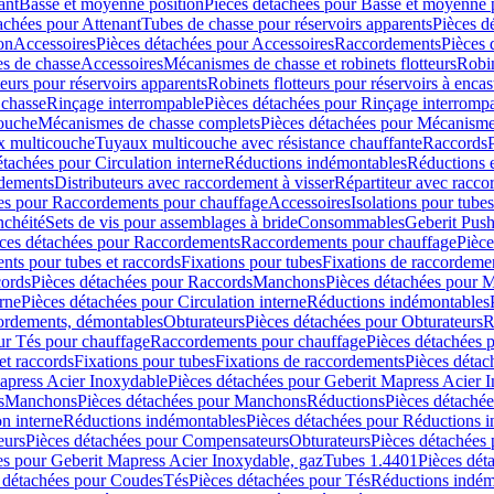
ant
Basse et moyenne position
Pièces détachées pour Basse et moyenne 
achées pour Attenant
Tubes de chasse pour réservoirs apparents
Pièces d
on
Accessoires
Pièces détachées pour Accessoires
Raccordements
Pièces 
s de chasse
Accessoires
Mécanismes de chasse et robinets flotteurs
Robin
eurs pour réservoirs apparents
Robinets flotteurs pour réservoirs à encas
 chasse
Rinçage interrompable
Pièces détachées pour Rinçage interromp
touche
Mécanismes de chasse complets
Pièces détachées pour Mécanisme
 multicouche
Tuyaux multicouche avec résistance chauffante
Raccords
étachées pour Circulation interne
Réductions indémontables
Réductions e
rdements
Distributeurs avec raccordement à visser
Répartiteur avec raccor
es pour Raccordements pour chauffage
Accessoires
Isolations pour tubes
nchéité
Sets de vis pour assemblages à bride
Consommables
Geberit Push
ces détachées pour Raccordements
Raccordements pour chauffage
Pièce
ts pour tubes et raccords
Fixations pour tubes
Fixations de raccordeme
ords
Pièces détachées pour Raccords
Manchons
Pièces détachées pour 
erne
Pièces détachées pour Circulation interne
Réductions indémontables
cordements, démontables
Obturateurs
Pièces détachées pour Obturateurs
R
ur Tés pour chauffage
Raccordements pour chauffage
Pièces détachées 
et raccords
Fixations pour tubes
Fixations de raccordements
Pièces détac
apress Acier Inoxydable
Pièces détachées pour Geberit Mapress Acier 
s
Manchons
Pièces détachées pour Manchons
Réductions
Pièces détaché
on interne
Réductions indémontables
Pièces détachées pour Réductions 
eurs
Pièces détachées pour Compensateurs
Obturateurs
Pièces détachées 
es pour Geberit Mapress Acier Inoxydable, gaz
Tubes 1.4401
Pièces dét
 détachées pour Coudes
Tés
Pièces détachées pour Tés
Réductions indém