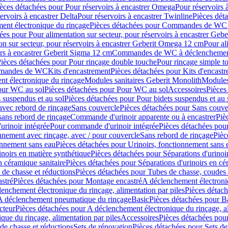
èces détachées pour Pour réservoirs à encastrer Omega
Pour réservoirs 
ervoirs à encastrer Delta
Pour réservoirs à encastrer Twinline
Pièces déta
t électronique du rinçage
Pièces détachées pour Commandes de WC à
ées pour Pour alimentation sur secteur, pour réservoirs à encastrer Geb
on sur secteur, pour réservoirs à encastrer Geberit Omega 12 cm
Pour al
irs à encastrer Geberit Sigma 12 cm
Commandes de WC à déclenchement
ièces détachées pour Pour rinçage double touche
Pour rinçage simple t
ommandes de WC
Kits d'encastrement
Pièces détachées pour Kits d'encast
t électronique du rinçage
Modules sanitaires Geberit Monolith
Modules
our WC au sol
Pièces détachées pour Pour WC au sol
Accessoires
Pièces
 suspendus et au sol
Pièces détachées pour Pour bidets suspendus et au 
avec rebord de rinçage
Sans couvercle
Pièces détachées pour Sans couve
sans rebord de rinçage
Commande d'urinoir apparente ou à encastrer
Piè
rinoir intégrée
Pour commande d'urinoir intégrée
Pièces détachées pou
nnement avec rinçage, avec / pour couvercle
Sans rebord de rinçage
Pièc
onnement sans eau
Pièces détachées pour Urinoirs, fonctionnement sans 
inoirs en matière synthétique
Pièces détachées pour Séparations d'urinoi
n céramique sanitaire
Pièces détachées pour Séparations d'urinoirs en cé
 de chasse et réductions
Pièces détachées pour Tubes de chasse, coudes 
stré
Pièces détachées pour Montage encastré
A déclenchement électroniq
enchement électronique du rinçage, alimentation par piles
Pièces détach
 A déclenchement pneumatique du rinçage
Basic
Pièces détachées pour B
cteur
Pièces détachées pour A déclenchement électronique du rinçage, al
que du rinçage, alimentation par piles
Accessoires
Pièces détachées pou
de chasse et réductions
Sets de rénovation
Pièces détachées pour Sets de