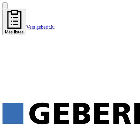
Vers geberit.lu
Mes listes