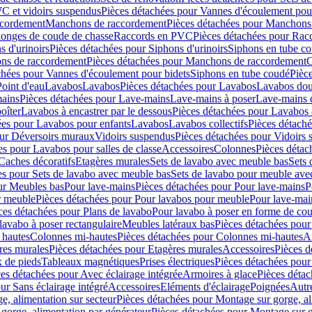
C et vidoirs suspendus
Pièces détachées pour Vannes d'écoulement pou
ccordement
Manchons de raccordement
Pièces détachées pour Manchons
longes de coude de chasse
Raccords en PVC
Pièces détachées pour Ra
s d'urinoirs
Pièces détachées pour Siphons d'urinoirs
Siphons en tube c
ns de raccordement
Pièces détachées pour Manchons de raccordement
C
chées pour Vannes d'écoulement pour bidets
Siphons en tube coudé
Pièc
Point d'eau
Lavabos
Lavabos
Pièces détachées pour Lavabos
Lavabos dou
ains
Pièces détachées pour Lave-mains
Lave-mains à poser
Lave-mains 
oîter
Lavabos à encastrer par le dessous
Pièces détachées pour Lavabos à
ées pour Lavabos pour enfants
Lavabos
Lavabos collectifs
Pièces détaché
our Déversoirs muraux
Vidoirs suspendus
Pièces détachées pour Vidoirs
es pour Lavabos pour salles de classe
Accessoires
Colonnes
Pièces détac
Caches décoratifs
Etagères murales
Sets de lavabo avec meuble bas
Sets 
es pour Sets de lavabo avec meuble bas
Sets de lavabo pour meuble ave
ur Meubles bas
Pour lave-mains
Pièces détachées pour Pour lave-mains
P
r meuble
Pièces détachées pour Pour lavabos pour meuble
Pour lave-mai
ces détachées pour Plans de lavabo
Pour lavabo à poser en forme de cou
lavabo à poser rectangulaire
Meubles latéraux bas
Pièces détachées pour
 hautes
Colonnes mi-hautes
Pièces détachées pour Colonnes mi-hautes
A
res murales
Pièces détachées pour Etagères murales
Accessoires
Pièces d
x de pieds
Tableaux magnétiques
Prises électriques
Pièces détachées pour 
es détachées pour Avec éclairage intégrée
Armoires à glace
Pièces détac
ur Sans éclairage intégré
Accessoires
Eléments d'éclairage
Poignées
Autr
e, alimentation sur secteur
Pièces détachées pour Montage sur gorge, al
gorge, alimentation par générateur
Pièces détachées pour Montage sur g