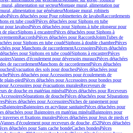
mural, alimentation sur secteur
Montage mural, alimentation par
ural, alimentation par générateur
Montage mural, robinets
vabo
Pièces détachées pour Pour robinetteries de lavabo
Raccordements
hons en tube coudé
Pièces détachées pour Siphons en tube
ur pour lavabos
Pièces détachées pour Siphons à tube plongeur pour
n de place
Siphons à encastrer
Pièces détachées pour Siphons à
uvrements
Raccords
Pièces détachées pour Raccords
Joints
Tubes de
tachées pour Siphons en tube coudé
Siphons à double chambre
Pièces
achées pour Manchons de raccordement
Accessoires
Pièces détachées
 détachées pour Siphons en tube coudé
Siphons à encastrer
Pièces
soires
Vannes d'écoulement pour déversoirs muraux
Pièces détachées
udes de raccordement
Manchons de raccordement
Pièces détachées
ouches
Evacuation des sols pour douches
Pièces détachées pour
uche
Pièces détachées pour Accessoires pour écoulements de
e plain-pied
Pièces détachées pour Accessoires pour bondes pour
 pour Accessoires pour évacuations murales
Receveurs de
urs de douche en matériau minéral
Pièces détachées pour Receveurs
n
Accessoires
Séparations de douche
Pièces détachées pour Séparations
res
Pièces détachées pour Accessoires
Niches de rangement pour
es
Baignoires
Baignoires en acrylique sanitaire
Pièces détachées pour
es détachées pour Baignoires en matériau minéral
Baignoires pour
e traverses et fixations murales
Pièces détachées pour Jeux de pieds et
s
Vannes d'écoulement pour receveurs de douche, d52
Pièces détachées
èces détachées pour Sans cache bonde
Caches bondes
Pièces