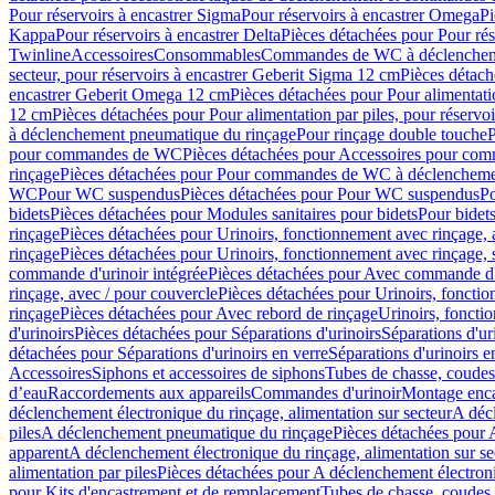
Pour réservoirs à encastrer Sigma
Pour réservoirs à encastrer Omega
Pi
Kappa
Pour réservoirs à encastrer Delta
Pièces détachées pour Pour rés
Twinline
Accessoires
Consommables
Commandes de WC à déclenchemen
secteur, pour réservoirs à encastrer Geberit Sigma 12 cm
Pièces détach
encastrer Geberit Omega 12 cm
Pièces détachées pour Pour alimentati
12 cm
Pièces détachées pour Pour alimentation par piles, pour réservo
à déclenchement pneumatique du rinçage
Pour rinçage double touche
P
pour commandes de WC
Pièces détachées pour Accessoires pour c
rinçage
Pièces détachées pour Pour commandes de WC à déclenchemen
WC
Pour WC suspendus
Pièces détachées pour Pour WC suspendus
P
bidets
Pièces détachées pour Modules sanitaires pour bidets
Pour bidets
rinçage
Pièces détachées pour Urinoirs, fonctionnement avec rinçage, 
rinçage
Pièces détachées pour Urinoirs, fonctionnement avec rinçage, 
commande d'urinoir intégrée
Pièces détachées pour Avec commande d'u
rinçage, avec / pour couvercle
Pièces détachées pour Urinoirs, fonctio
rinçage
Pièces détachées pour Avec rebord de rinçage
Urinoirs, foncti
d'urinoirs
Pièces détachées pour Séparations d'urinoirs
Séparations d'ur
détachées pour Séparations d'urinoirs en verre
Séparations d'urinoirs e
Accessoires
Siphons et accessoires de siphons
Tubes de chasse, coudes
d’eau
Raccordements aux appareils
Commandes d'urinoir
Montage enca
déclenchement électronique du rinçage, alimentation sur secteur
A décl
piles
A déclenchement pneumatique du rinçage
Pièces détachées pour
apparent
A déclenchement électronique du rinçage, alimentation sur se
alimentation par piles
Pièces détachées pour A déclenchement électroni
pour Kits d'encastrement et de remplacement
Tubes de chasse, coudes 