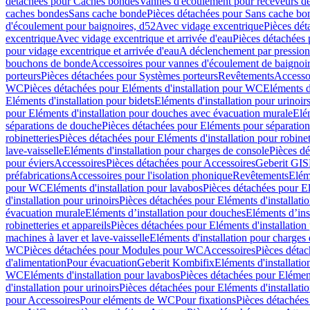
détachées pour Caches bondes
Vannes d'écoulement pour receveurs d
caches bondes
Sans cache bonde
Pièces détachées pour Sans cache bo
d'écoulement pour baignoires, d52
Avec vidage excentrique
Pièces dét
excentrique
Avec vidage excentrique et arrivée d'eau
Pièces détachées 
pour vidage excentrique et arrivée d'eau
A déclenchement par pressio
bouchons de bonde
Accessoires pour vannes d'écoulement de baignoi
porteurs
Pièces détachées pour Systèmes porteurs
Revêtements
Accesso
WC
Pièces détachées pour Eléments d'installation pour WC
Eléments d
Eléments d'installation pour bidets
Eléments d'installation pour urinoir
pour Eléments d'installation pour douches avec évacuation murale
Elé
séparations de douche
Pièces détachées pour Eléments pour séparatio
robinetteries
Pièces détachées pour Eléments d'installation pour robinet
lave-vaisselle
Eléments d'installation pour charges de console
Pièces dé
pour éviers
Accessoires
Pièces détachées pour Accessoires
Geberit GIS
préfabrications
Accessoires pour l'isolation phonique
Revêtements
Eléme
pour WC
Eléments d'installation pour lavabos
Pièces détachées pour El
d'installation pour urinoirs
Pièces détachées pour Eléments d'installatio
évacuation murale
Eléments d’installation pour douches
Eléments d’ins
robinetteries et appareils
Pièces détachées pour Eléments d'installation 
machines à laver et lave-vaisselle
Eléments d'installation pour charges
WC
Pièces détachées pour Modules pour WC
Accessoires
Pièces détac
d'alimentation
Pour évacuation
Geberit Kombifix
Eléments d'installatio
WC
Eléments d'installation pour lavabos
Pièces détachées pour Elément
d'installation pour urinoirs
Pièces détachées pour Eléments d'installatio
pour Accessoires
Pour eléments de WC
Pour fixations
Pièces détachées