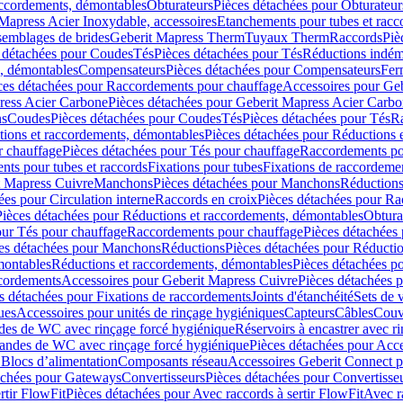
accordements, démontables
Obturateurs
Pièces détachées pour Obturateur
Mapress Acier Inoxydable, accessoires
Etanchements pour tubes et racc
ssemblages de brides
Geberit Mapress Therm
Tuyaux Therm
Raccords
Piè
 détachées pour Coudes
Tés
Pièces détachées pour Tés
Réductions indém
s, démontables
Compensateurs
Pièces détachées pour Compensateurs
Fer
ces détachées pour Raccordements pour chauffage
Accessoires pour Ge
ress Acier Carbone
Pièces détachées pour Geberit Mapress Acier Carb
ns
Coudes
Pièces détachées pour Coudes
Tés
Pièces détachées pour Tés
Ra
ions et raccordements, démontables
Pièces détachées pour Réductions 
r chauffage
Pièces détachées pour Tés pour chauffage
Raccordements po
ts pour tubes et raccords
Fixations pour tubes
Fixations de raccordeme
t Mapress Cuivre
Manchons
Pièces détachées pour Manchons
Réduction
ées pour Circulation interne
Raccords en croix
Pièces détachées pour Ra
Pièces détachées pour Réductions et raccordements, démontables
Obtura
our Tés pour chauffage
Raccordements pour chauffage
Pièces détachées
es détachées pour Manchons
Réductions
Pièces détachées pour Réducti
montables
Réductions et raccordements, démontables
Pièces détachées p
cordements
Accessoires pour Geberit Mapress Cuivre
Pièces détachées 
s détachées pour Fixations de raccordements
Joints d'étanchéité
Sets de 
ues
Accessoires pour unités de rinçage hygiéniques
Capteurs
Câbles
Couve
des de WC avec rinçage forcé hygiénique
Réservoirs à encastrer avec r
mandes de WC avec rinçage forcé hygiénique
Pièces détachées pour Acc
 Blocs d’alimentation
Composants réseau
Accessoires Geberit Connect p
achées pour Gateways
Convertisseurs
Pièces détachées pour Convertisse
rtir FlowFit
Pièces détachées pour Avec raccords à sertir FlowFit
Avec r