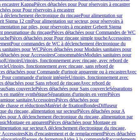
à encastrer Kappa
Pièces détachées pour Pour réservoirs à encastrer
chées pour Pour réservoirs à encastrer
 déclenchement électronique du rinçage
Pour alimentation sur
erit Sigma 12 cm
Pour alimentation sur secteur, pour réservoirs à
imentation par piles, pour réservoirs à encastrer Geberit Sigma
 pneumatique du rinçage
Pièces détachées pour Commandes de WC
ouche
Pièces détachées pour Pour rinçage simple touche
Accessoires
rement
Pour commandes de WC à déclenchement électronique du
 sanitaires pour WC
Pièces détachées pour Modules sanitaires pour
 détachées pour Accessoires
Consommables
Modules sanitaires pour
sol
Urinoirs
Urinoirs, fonctionnement avec rinçage, avec rebord de
rcle
Urinoirs, fonctionnement avec rinçage, sans rebord de
ces détachées pour Commande d'urinoir apparente ou à encastrer
Avec
r Pour commande d'urinoir intégrée
Urinoirs, fonctionnement avec
es détachées pour Sans rebord de rinçage
Avec rebord de
eau
Sans couvercle
Pièces détachées pour Sans couvercle
Séparations
rs en matière synthétique
Séparations d'urinoirs en verre
Pièces
ramique sanitaire
Accessoires
Pièces détachées pour
de chasse et réductions
Matériel de fixation
Bondes
Diffuseur
ue du rinçage, alimentation sur secteur
Pièces détachées pour A
ées pour A déclenchement électronique du rinçage, alimentation par
asic
Montage en apparent
Pièces détachées pour Montage en
imentation sur secteur
A déclenchement électronique du rinçage,
r Accessoires
Kits d'encastrement et de remplacement
Pièces détachées
 rénovation
Plaques de fermeture
Aides à la commande
Raccordements