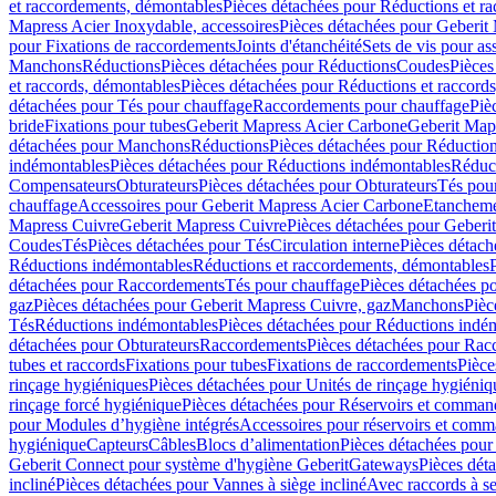
et raccordements, démontables
Pièces détachées pour Réductions et r
Mapress Acier Inoxydable, accessoires
Pièces détachées pour Geberit 
pour Fixations de raccordements
Joints d'étanchéité
Sets de vis pour a
Manchons
Réductions
Pièces détachées pour Réductions
Coudes
Pièces
et raccords, démontables
Pièces détachées pour Réductions et raccord
détachées pour Tés pour chauffage
Raccordements pour chauffage
Piè
bride
Fixations pour tubes
Geberit Mapress Acier Carbone
Geberit Map
détachées pour Manchons
Réductions
Pièces détachées pour Réductio
indémontables
Pièces détachées pour Réductions indémontables
Réduct
Compensateurs
Obturateurs
Pièces détachées pour Obturateurs
Tés pou
chauffage
Accessoires pour Geberit Mapress Acier Carbone
Etanchemen
Mapress Cuivre
Geberit Mapress Cuivre
Pièces détachées pour Geberi
Coudes
Tés
Pièces détachées pour Tés
Circulation interne
Pièces détach
Réductions indémontables
Réductions et raccordements, démontables
détachées pour Raccordements
Tés pour chauffage
Pièces détachées p
gaz
Pièces détachées pour Geberit Mapress Cuivre, gaz
Manchons
Pièc
Tés
Réductions indémontables
Pièces détachées pour Réductions indé
détachées pour Obturateurs
Raccordements
Pièces détachées pour Rac
tubes et raccords
Fixations pour tubes
Fixations de raccordements
Pièce
rinçage hygiéniques
Pièces détachées pour Unités de rinçage hygiéniq
rinçage forcé hygiénique
Pièces détachées pour Réservoirs et comman
pour Modules d’hygiène intégrés
Accessoires pour réservoirs et com
hygiénique
Capteurs
Câbles
Blocs d’alimentation
Pièces détachées pour
Geberit Connect pour système d'hygiène Geberit
Gateways
Pièces dét
incliné
Pièces détachées pour Vannes à siège incliné
Avec raccords à se