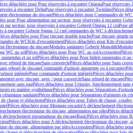
èces détachées pour Pour réservoirs à encastrer Omega
Pour réservoirs 
ervoirs à encastrer Delta
Pour réservoirs à encastrer Twinline
Pièces déta
t électronique du rinçage
Pièces détachées pour Commandes de WC à
ées pour Pour alimentation sur secteur, pour réservoirs à encastrer Geb
on sur secteur, pour réservoirs à encastrer Geberit Omega 12 cm
Pour al
irs à encastrer Geberit Sigma 12 cm
Commandes de WC à déclenchement
ièces détachées pour Pour rinçage double touche
Pour rinçage simple t
ommandes de WC
Kits d'encastrement
Pièces détachées pour Kits d'encast
t électronique du rinçage
Modules sanitaires Geberit Monolith
Modules
our WC au sol
Pièces détachées pour Pour WC au sol
Accessoires
Pièces
 suspendus et au sol
Pièces détachées pour Pour bidets suspendus et au 
avec rebord de rinçage
Sans couvercle
Pièces détachées pour Sans couve
sans rebord de rinçage
Commande d'urinoir apparente ou à encastrer
Piè
rinoir intégrée
Pour commande d'urinoir intégrée
Pièces détachées pou
nnement avec rinçage, avec / pour couvercle
Sans rebord de rinçage
Pièc
onnement sans eau
Pièces détachées pour Urinoirs, fonctionnement sans 
inoirs en matière synthétique
Pièces détachées pour Séparations d'urinoi
n céramique sanitaire
Pièces détachées pour Séparations d'urinoirs en cé
 de chasse et réductions
Pièces détachées pour Tubes de chasse, coudes 
stré
Pièces détachées pour Montage encastré
A déclenchement électroniq
enchement électronique du rinçage, alimentation par piles
Pièces détach
 A déclenchement pneumatique du rinçage
Basic
Pièces détachées pour B
cteur
Pièces détachées pour A déclenchement électronique du rinçage, al
que du rinçage, alimentation par piles
Accessoires
Pièces détachées pou
de chasse et réductions
Sets de rénovation
Pièces détachées pour Sets de