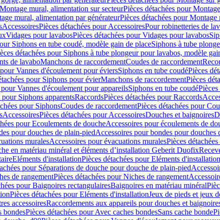
Montage mural, alimentation sur secteur
Pièces détachées pour Montage 
age mural, alimentation par générateur
Pièces détachées pour Montage m
s
Accessoires
Pièces détachées pour Accessoires
Pour robinetteries de la
ux
Vidages pour lavabos
Pièces détachées pour Vidages pour lavabos
Sip
our Siphons en tube coudé, modèle gain de place
Siphons à tube plonge
ièces détachées pour Siphons à tube plongeur pour lavabos, modèle gai
nts de lavabo
Manchons de raccordement
Coudes de raccordement
Reco
 pour Vannes d'écoulement pour éviers
Siphons en tube coudé
Pièces dé
étachées pour Siphons pour évier
Manchons de raccordement
Pièces dét
 pour Vannes d'écoulement pour appareils
Siphons en tube coudé
Pièces
s pour Siphons apparents
Raccords
Pièces détachées pour Raccords
Acces
achées pour Siphons
Coudes de raccordement
Pièces détachées pour Co
s
Accessoires
Pièces détachées pour Accessoires
Douches et baignoires
D
chées pour Ecoulements de douche
Accessoires pour écoulements de do
des pour douches de plain-pied
Accessoires pour bondes pour douches d
cuations murales
Accessoires pour évacuations murales
Pièces détachées
e en matériau minéral et éléments d’installation Geberit Duofix
Receve
aire
Eléments d'installation
Pièces détachées pour Eléments d'installatio
tachées pour Séparations de douche pour douche de plain-pied
Accessoi
hes de rangement
Pièces détachées pour Niches de rangement
Accessoir
chées pour Baignoires rectangulaires
Baignoires en matériau minéral
Pièc
tion
Pièces détachées pour Eléments d'installation
Jeux de pieds et jeux d
res accessoires
Raccordements aux appareils pour douches et baignoire
s bondes
Pièces détachées pour Avec caches bondes
Sans cache bonde
Pi