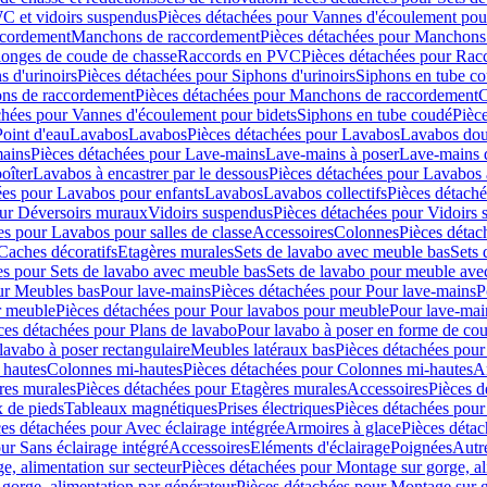
C et vidoirs suspendus
Pièces détachées pour Vannes d'écoulement pou
ccordement
Manchons de raccordement
Pièces détachées pour Manchons
longes de coude de chasse
Raccords en PVC
Pièces détachées pour Ra
s d'urinoirs
Pièces détachées pour Siphons d'urinoirs
Siphons en tube c
ns de raccordement
Pièces détachées pour Manchons de raccordement
C
chées pour Vannes d'écoulement pour bidets
Siphons en tube coudé
Pièc
Point d'eau
Lavabos
Lavabos
Pièces détachées pour Lavabos
Lavabos dou
ains
Pièces détachées pour Lave-mains
Lave-mains à poser
Lave-mains 
oîter
Lavabos à encastrer par le dessous
Pièces détachées pour Lavabos à
ées pour Lavabos pour enfants
Lavabos
Lavabos collectifs
Pièces détaché
our Déversoirs muraux
Vidoirs suspendus
Pièces détachées pour Vidoirs
es pour Lavabos pour salles de classe
Accessoires
Colonnes
Pièces détac
Caches décoratifs
Etagères murales
Sets de lavabo avec meuble bas
Sets 
es pour Sets de lavabo avec meuble bas
Sets de lavabo pour meuble ave
ur Meubles bas
Pour lave-mains
Pièces détachées pour Pour lave-mains
P
r meuble
Pièces détachées pour Pour lavabos pour meuble
Pour lave-mai
ces détachées pour Plans de lavabo
Pour lavabo à poser en forme de cou
lavabo à poser rectangulaire
Meubles latéraux bas
Pièces détachées pour
 hautes
Colonnes mi-hautes
Pièces détachées pour Colonnes mi-hautes
A
res murales
Pièces détachées pour Etagères murales
Accessoires
Pièces d
x de pieds
Tableaux magnétiques
Prises électriques
Pièces détachées pour 
es détachées pour Avec éclairage intégrée
Armoires à glace
Pièces détac
ur Sans éclairage intégré
Accessoires
Eléments d'éclairage
Poignées
Autr
e, alimentation sur secteur
Pièces détachées pour Montage sur gorge, al
gorge, alimentation par générateur
Pièces détachées pour Montage sur g