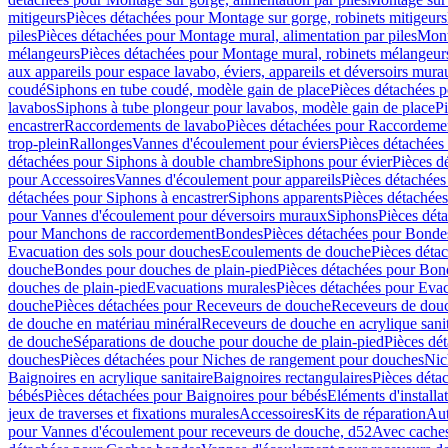
mitigeurs
Pièces détachées pour Montage sur gorge, robinets mitigeurs
piles
Pièces détachées pour Montage mural, alimentation par piles
Mont
mélangeurs
Pièces détachées pour Montage mural, robinets mélangeur
aux appareils pour espace lavabo, éviers, appareils et déversoirs mura
coudé
Siphons en tube coudé, modèle gain de place
Pièces détachées p
lavabos
Siphons à tube plongeur pour lavabos, modèle gain de place
P
encastrer
Raccordements de lavabo
Pièces détachées pour Raccordeme
trop-plein
Rallonges
Vannes d'écoulement pour éviers
Pièces détachées
détachées pour Siphons à double chambre
Siphons pour évier
Pièces d
pour Accessoires
Vannes d'écoulement pour appareils
Pièces détachées
détachées pour Siphons à encastrer
Siphons apparents
Pièces détachée
pour Vannes d'écoulement pour déversoirs muraux
Siphons
Pièces dét
pour Manchons de raccordement
Bondes
Pièces détachées pour Bonde
Evacuation des sols pour douches
Ecoulements de douche
Pièces déta
douche
Bondes pour douches de plain-pied
Pièces détachées pour Bon
douches de plain-pied
Evacuations murales
Pièces détachées pour Eva
douche
Pièces détachées pour Receveurs de douche
Receveurs de douch
de douche en matériau minéral
Receveurs de douche en acrylique sanit
de douche
Séparations de douche pour douche de plain-pied
Pièces dé
douches
Pièces détachées pour Niches de rangement pour douches
Nic
Baignoires en acrylique sanitaire
Baignoires rectangulaires
Pièces déta
bébés
Pièces détachées pour Baignoires pour bébés
Eléments d'installa
jeux de traverses et fixations murales
Accessoires
Kits de réparation
Aut
pour Vannes d'écoulement pour receveurs de douche, d52
Avec cache