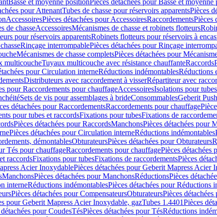
ant
Basse et moyenne position
Pièces détachées pour Basse et moyenne 
achées pour Attenant
Tubes de chasse pour réservoirs apparents
Pièces d
on
Accessoires
Pièces détachées pour Accessoires
Raccordements
Pièces 
s de chasse
Accessoires
Mécanismes de chasse et robinets flotteurs
Robin
eurs pour réservoirs apparents
Robinets flotteurs pour réservoirs à encas
 chasse
Rinçage interrompable
Pièces détachées pour Rinçage interromp
touche
Mécanismes de chasse complets
Pièces détachées pour Mécanisme
 multicouche
Tuyaux multicouche avec résistance chauffante
Raccords
étachées pour Circulation interne
Réductions indémontables
Réductions e
rdements
Distributeurs avec raccordement à visser
Répartiteur avec raccor
es pour Raccordements pour chauffage
Accessoires
Isolations pour tubes
nchéité
Sets de vis pour assemblages à bride
Consommables
Geberit Push
ces détachées pour Raccordements
Raccordements pour chauffage
Pièce
ts pour tubes et raccords
Fixations pour tubes
Fixations de raccordeme
ords
Pièces détachées pour Raccords
Manchons
Pièces détachées pour 
erne
Pièces détachées pour Circulation interne
Réductions indémontables
cordements, démontables
Obturateurs
Pièces détachées pour Obturateurs
R
ur Tés pour chauffage
Raccordements pour chauffage
Pièces détachées 
et raccords
Fixations pour tubes
Fixations de raccordements
Pièces détac
apress Acier Inoxydable
Pièces détachées pour Geberit Mapress Acier 
s
Manchons
Pièces détachées pour Manchons
Réductions
Pièces détaché
on interne
Réductions indémontables
Pièces détachées pour Réductions 
eurs
Pièces détachées pour Compensateurs
Obturateurs
Pièces détachées 
es pour Geberit Mapress Acier Inoxydable, gaz
Tubes 1.4401
Pièces dét
 détachées pour Coudes
Tés
Pièces détachées pour Tés
Réductions indém