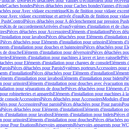
e douche, d90
Pièces détachées pour Vannes d'écoulement pour receveu
nde
Caches bondes
Pièces détachées pour Caches bondes
Vannes d'écoul
achées pour Avec vidage excentrique
Kits de finition pour vidage excen
pour Avec vidage excentrique et arrivée d'eau
Kits de finition pour vida
n PushControl
Pièces détachées pour A déclenchement par pression Pus
res
Kits de raccordement
Arrivées d'eau
Systèmes d'installation et de chas
ires
Pièces détachées pour Accessoires
Eléments d'installation
Pièces dét
'installation pour lavabos
Pièces détachées pour Eléments d'installation
s
Pièces détachées pour Eléments d'installation pour urinoirs
Eléments d'i
ments d'installation pour douches et baignoires
Pièces détachées pour Elé
ns de douche
Eléments d'installation pour déversoirs
Pièces détachées pou
teries
Eléments d'installation pour machines à laver et lave-vaisselle
Pièc
tachées pour Eléments d'installation pour charges de console
Eléments d'
Parois
Pièces détachées pour Parois
Systèmes porteurs
Accessoires pour p
nts d'installation
Pièces détachées pour Eléments d'installation
Eléments
éments d'installation pour lavabos
Eléments d'installation pour bidets
Piè
n pour urinoirs
Eléments d'installation pour douches avec évacuation m
tallation pour séparations de douche
Pièces détachées pour Eléments d’i
pour robinetteries et appareils
Eléments d'installation pour machines à lav
 de console
Accessoires
Pièces détachées pour Accessoires
Modules d'inst
hées pour Accessoires
Pour parois
Pièces détachées pour Pour parois
Pou
n
Pièces détachées pour Eléments d'installation
Eléments d'installation 
s d'installation pour lavabos
Eléments d'installation pour bidets
Pièces d
n pour urinoirs
Eléments d'installation pour douches
Pièces détachées po
 pour Pour fixations
Réservoirs apparents
Réservoirs apparents pour WC,