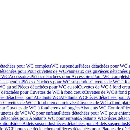
détachées pour WC complets
WC suspendus
Pièces détachées pour WC 
détachées pour Pour cuvettes de WC
Panneaux design
Pièces détachées
de WC
Accessoires
Pièces détachées pour Accessoires
Pour WC complets
 suspendus
Pièces détachées pour WC suspendus
Cuvettes de WC à fo
WC au sol
Pièces détachées pour WC au sol
Cuvettes de WC à fond creux
s détachées pour Cuvettes de WC à fond creux
Cuvettes de WC à fond p
ces détachées pour Abattants WC
Abattants WC
Pièces détachées pour 
ur Cuvettes de WC à fond creux surélevées
Cuvettes de WC à fond plat 
our Cuvettes de WC à fond creux rallongées
Abattants WC Comfort
Piè
Lunettes de WC
WC pour enfants
Pièces détachées pour WC pour enfant
 détachées pour Abattants WC pour enfants
Abattants WC
Pièces détac
ixation
Bidets
Bidets suspendus
Pièces détachées pour Bidets suspendus
B
 de WC
Plaques de déclenchement
Pièces détachées pour Plaques de dé