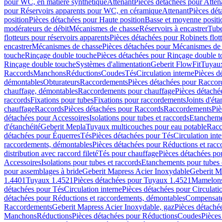
pour WC, en matière synthétique
Attenant
Pièces détachées pour Atten
pour Réservoirs apparents pour WC, en céramique
Attenant
Pièces dét
position
Pièces détachées pour Haute position
Basse et moyenne positi
modérateurs de débit
Mécanismes de chasse
Réservoirs à encastrer
Tube
flotteurs pour réservoirs apparents
Pièces détachées pour Robinets flott
encastrer
Mécanismes de chasse
Pièces détachées pour Mécanismes de
touche
Rinçage double touche
Pièces détachées pour Rinçage double 
Rinçage double touche
Systèmes d'alimentation
Geberit FlowFit
Tuyaux
Raccords
Manchons
Réductions
Coudes
Tés
Circulation interne
Pièces d
démontables
Obturateurs
Raccordements
Pièces détachées pour Racco
chauffage, démontables
Raccordements pour chauffage
Pièces détaché
raccords
Fixations pour tubes
Fixations pour raccordements
Joints d'éta
chauffage
Raccords
Pièces détachées pour Raccords
Raccordements
Piè
détachées pour Accessoires
Isolations pour tubes et raccords
Etanchemen
d'étanchéité
Geberit Mepla
Tuyaux multicouches pour eau potable
Racc
détachées pour Équerres
Tés
Pièces détachées pour Tés
Circulation int
raccordements, démontables
Pièces détachées pour Réductions et rac
distribution avec raccord fileté
Tés pour chauffage
Pièces détachées po
Accessoires
Isolations pour tubes et raccords
Etanchements pour tubes 
pour assemblages à bride
Geberit Mapress Acier Inoxydable
Geberit M
1.4401
Tuyaux 1.4521
Pièces détachées pour Tuyaux 1.4521
Mamelon
détachées pour Tés
Circulation interne
Pièces détachées pour Circulati
détachées pour Réductions et raccordements, démontables
Compensat
Raccordements
Geberit Mapress Acier Inoxydable, gaz
Pièces détaché
Manchons
Réductions
Pièces détachées pour Réductions
Coudes
Pièces