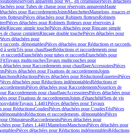
position
Réservoirs apparents pour WC, en céramique
Pièces détachées
étachées pour Tubes de chasse pour réservoirs apparents
Haute
détachées pour Raccordements
Joints
Manchettes
Mamelons, rosaces et
ets flotteurs
Pièces détachées pour Robinets flotteurs
Robinets
trer
Pièces détachées pour Robinets flotteurs pour réservoirs à
able
Rinçage simple touche
Pièces détachées pour Rinçage simple
s de chasse complets
Rinçage double touche
Pièces détachées pour
Pièces détachées pour
t raccords, démontables
Pièces détachées pour Réductions et raccords,
d à sertir
Tés pour chauffage
Réductions et raccordements pour
 et raccords
Etanchéités pour tubes et raccords
Etanchéités pour
Fit
Tuyaux multicouches
Tuyaux multicouches pour
s détachées pour Raccordements pour chauffage
Accessoires
Pièces
nts
Pièces détachées pour Fixations de raccordements
Joints
Manchons
Réductions
Pièces détachées pour Réductions
Équerres
Pièces
Pièces détachées pour Réductions indémontables
Réductions et
accordements
Pièces détachées pour Raccordements
Nourrices de
pour Raccordements pour chauffage
Accessoires
Pièces détachées pour
hées pour Fixations de raccordements
Joints d'étanchéité
Sets de vis
Inoxydable
Tuyaux 1.4401
Pièces détachées pour Tuyaux
es pour Réductions
Coudes
Pièces détachées pour Coudes
Tés
Pièces
indémontables
Réductions et raccordements, démontables
Pièces
pour Obturateurs
Raccordements
Pièces détachées pour
achées pour Tubes 1.4401
Mamelons
Manchons
Pièces détachées pour
ontables
Pièces détachées pour Réductions indémontables
Réductions