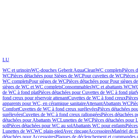
LU
WC et urinoirs
WC-douches Geberit AquaClean
WC complets
Pièces 
WC
Pièces détachées pour Sièges de WC
Pour cuvettes de WC
Pièces 
WC complets
Pour sièges de WC
Pièces détachées pour Pour sièges 
sièges de WC et WC complets
Consommables
WC et abattants WC
WC
de WC à fond plat
Pièces détachées pour Cuvettes de WC à fond plat
fond creux pour réservoir attenant
Cuvettes de WC à fond creux
Pièce
apparents pour WC, en céramique sanitaire
Attenant
Abattants WC
Piè
Comfort
Cuvettes de WC à fond creux surélevées
Pièces détachées po
surélevées
Cuvettes de WC à fond creux rallongées
Pièces détachées p
détachées pour Abattants WC
Lunettes de WC
Pièces détachées pour 
sol
Pièces détachées pour WC au sol
Abattants WC pour enfants
Pièces
Lunettes de WC
WC plain-pied
Avec rinçage
Accessoires
Matériel de f
détachées pour Accessoires
Plaques de déclenchement et commandes