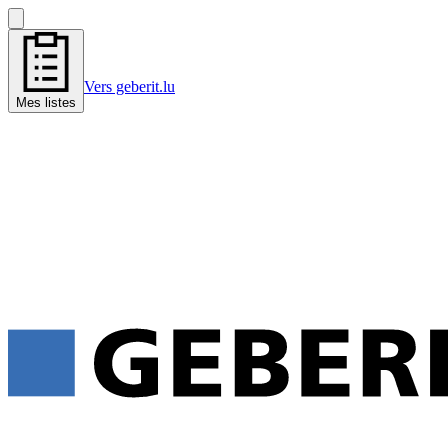
Vers geberit.lu
Mes listes