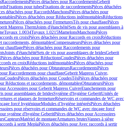
s
Raccordements
Pièces détachées pour Raccordements
Geberit
ords
Fixations pour tubes
Fixations de raccordements
Pièces détachées
ces détachées pour Raccords
Manchons
Pièces détachées pour
ontables
Pièces détachées pour Réductions indémontables
Réductions
metures
Pièces détachées pour Fermetures
Tés pour chauffage
Pièces
berit Mapress Therm
Joints d'étanchéité
Sets de vis pour assemblages à
one
Tuyaux 1.0034
Tuyaux 1.0215
Mamelons
Manchons
Pièces
ccords en croix
Pièces détachées pour Raccords en croix
Réductions
et raccordements, démontables
Compensateurs
Pièces détachées pour
ur chauffage
Pièces détachées pour Raccordements pour
nts
Joints d'étanchéité
Sets de vis pour assemblages de brides
Geberit
s
Pièces détachées pour Réductions
Coudes
Pièces détachées pour
ccords en croix
Réductions indémontables
Pièces détachées pour
teurs
Pièces détachées pour Obturateurs
Raccordements
Pièces
 pour Raccordements pour chauffage
Geberit Mapress Cuivre,
ons
Coudes
Pièces détachées pour Coudes
Tés
Pièces détachées pour
our Réductions et raccordements, démontables
Obturateurs
Pièces
pour Accessoires pour Geberit Mapress Cuivre
Etanchements pour
vis pour assemblages de brides
Système d'hygiène Geberit
Unités de
rtures et plaques de fermeture
Réservoirs et commandes de WC avec
inçage forcé hygiénique
Modules d’hygiène intégrés
Pièces détachées
essoires pour réservoirs et commandes de WC avec rinçage forcé
our système d'hygiène Geberit
Pièces détachées pour Accessoires
urs
Capteurs
Matériel de montage
Armatures brutes
Vannes à siège
accords à sertir Mepla
Pièces détachées pour Avec raccords à sertir