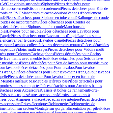
r WC et vidoirs suspendus
Siphons
Pièces détachées pour
 de raccordement
Kits de raccordement
Pièces détachées pour Kits de
ccords en PVC
Manchettes et cache-boulons
Vannes d'écoulement
oudé
Pièces détachées pour Siphons en tube coudé
Rallonges de coude
oudes de raccordement
Pièces détachées pour Coudes de
es détachées pour Siphons en tube coudé
Manchons de
bles
Lavabos pour meuble
Pièces détachées pour Lavabos pour
d'angle
Pièces détachées pour Lave-mains d'angle
Lavabos semi-
 encastrer par le dessous
Lavabos d'angle
Pièces détachées pour
es pour Lavabos collectifs
Autres déversoirs muraux
Pièces détachées
 suspendus
Vidoirs multi-usages
Pièces détachées pour Vidoirs multi-
hées pour Colonnes
Cache-siphons
Pièces détachées pour Cache-
de lave-mains avec meuble bas
Pièces détachées pour Sets de lave-
c meuble bas
Pièces détachées pour Sets de lavabo pour meuble avec
our lavabos
Pièces détachées pour Pour lavabos
Pour lavabos
ns d'angle
Pièces détachées pour Pour lave-mains d'angle
Pour lavabos
pelle
Pièces détachées pour Pour lavabo à poser en forme de
 Meubles latéraux bas
Meubles latéraux bas
Pièces détachées pour
rmoires hautes compactes
Pièces détachées pour Armoires hautes
étachées pour Accessoires
Casiers et boîtes de rangement
Porte-
Prises électriques
Autres accessoires
Miroirs et armoires à
hées pour Armoires à glace
Avec éclairage intégrée
Pièces détachées
es accessoires
Prises électriques
Robinetteries
Robinetteries de
imentation sur secteur
Montage sur gorge, alimentation par piles
Pièces
orge, alimentation par générateur
Montage sur gorge, robinets