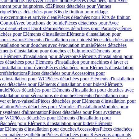
rs de douche, d90
Avec caches bondes
Pièces détachées pour Avec
ement pour baignoires, d52
Pièces détachées pour Vannes
trique
Pièces détachées pour Kits de finition pour vidage
ge excentrique et arrivée d'eau
Pièces détachées pour Kits de finition
hControl
Avec bouchons de bonde
Pièces détachées pour Avec
se d'eau
Geberit Duofix
Parois
Pièces détachées pour Parois
Systèmes
achées pour Eléments d'installation
Eléments d'installation pour
 pour lavabos
Eléments d'installation pour bidets
Pièces détachées pour
nstallation pour douches avec évacuation murale
Pièces détachées
ments d'installation pour douches et baignoires
Eléments pour
r Eléments d'installation pour déversoirs
Eléments d'installation pour
es détachées pour Eléments d'installation pour machines à laver et
installation pour éviers
Pièces détachées pour Eléments d'installation
réfabrications
Pièces détachées pour Accessoires pour
 d'installation pour WC
Pièces détachées pour Eléments d'installation
ces détachées pour Eléments d'installation pour bidets
Eléments
urale
Pièces détachées pour Eléments d'installation pour douches avec
nstallation pour séparations de douche
Eléments d'installation pour
er et lave-vaisselle
Pièces détachées pour Eléments d'installation pour
allation
Pièces détachées pour Modules d'installation
Modules pour
r systèmes d'alimentation
Pièces détachées pour Pour systèmes
pour WC
Pièces détachées pour Eléments d'installation pour
étachées pour Eléments d'installation pour bidets
Eléments
ur Eléments d'installation pour douches
Accessoires
Pièces détachées
 en matière synthétique
Pièces détachées pour Réservoirs apparents