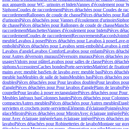
aux appareils pour WC, urinoirs et bidets
Vannes d'écoulement pour W
Siphons
Coudes de raccordement
Pièces détachées pour Coudes de ra
raccordement
Rallonges de coude de chasse
Pièces détachées pour Ral
d'urinoirs
Pièces détachées pour Vannes d'écoulement d'urinoirs
Siphon
de chasse
Pièces détachées pour Rallonges de coude de chasse
Mancho
raccordement
Manchettes
Vannes d'écoulement pour bidets
Pièces déta
raccordement
Coudes de raccordement
Recouvrements
Raccords
Joints
meuble
Lavabos à poser
Pièces détachées pour Lavabos à poser
Lave-m
emboîtés
Pièces détachées pour Lavabos semi-emboîtés
Lavabos à emb
Lavabos d'angle
Lavabos Comfort
Lavabos pour enfants
Pièces détach
pour Autres déversoirs muraux
Déversoirs muraux
Pièces détachées p
usages
Vidoirs pour plâtre
Lavabos pour salles de classe
Pièces détaché
siphons
Accessoires
Caches bondes
Porte-serviettes
Matériel de fixation
mains avec meuble bas
Sets de lavabo avec meuble bas
Pièces détaché
meuble bas
Meubles de salle de bains
Meubles bas
Pièces détachées po
doubles
Pièces détachées pour Pour lavabos doubles
Pour lavabos pou
d'angle
Pièces détachées pour Pour lavabos d'angle
Plans de lavabo
Piè
coupelle
Pour lavabo à poser rectangulaire
Pièces détachées pour Pour 
Meubles latéraux bas
Colonnes hautes
Pièces détachées pour Colonnes
compactes
Autres meubles
Pièces détachées pour Autres meubles
Etagè
serviettes et crochets porte-serviettes
Eléments d'éclairage
Poignées
Jeu
glace
Miroirs
Pièces détachées pour Miroirs
Avec éclairage intégrée
Pièc
pour Avec éclairage intégrée
Sans éclairage intégré
Pièces détachées po
lavabo
Pièces détachées pour Robinetteries de lavabo
Montage sur gorg
détachées pour Montage sur gorge, alimentation par piles
Montage sur 