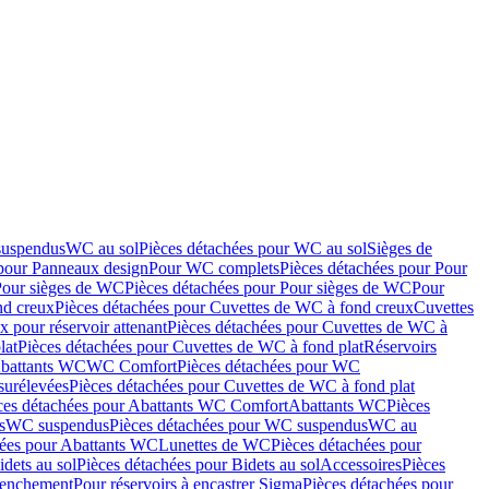
suspendus
WC au sol
Pièces détachées pour WC au sol
Sièges de
 pour Panneaux design
Pour WC complets
Pièces détachées pour Pour
Pour sièges de WC
Pièces détachées pour Pour sièges de WC
Pour
nd creux
Pièces détachées pour Cuvettes de WC à fond creux
Cuvettes
 pour réservoir attenant
Pièces détachées pour Cuvettes de WC à
lat
Pièces détachées pour Cuvettes de WC à fond plat
Réservoirs
Abattants WC
WC Comfort
Pièces détachées pour WC
surélevées
Pièces détachées pour Cuvettes de WC à fond plat
ces détachées pour Abattants WC Comfort
Abattants WC
Pièces
s
WC suspendus
Pièces détachées pour WC suspendus
WC au
hées pour Abattants WC
Lunettes de WC
Pièces détachées pour
idets au sol
Pièces détachées pour Bidets au sol
Accessoires
Pièces
clenchement
Pour réservoirs à encastrer Sigma
Pièces détachées pour