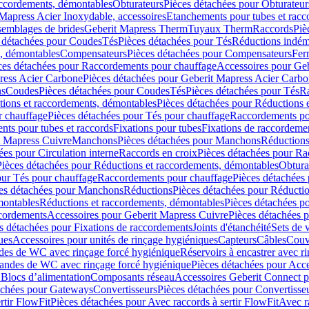
accordements, démontables
Obturateurs
Pièces détachées pour Obturateur
Mapress Acier Inoxydable, accessoires
Etanchements pour tubes et racc
ssemblages de brides
Geberit Mapress Therm
Tuyaux Therm
Raccords
Piè
 détachées pour Coudes
Tés
Pièces détachées pour Tés
Réductions indém
s, démontables
Compensateurs
Pièces détachées pour Compensateurs
Fer
ces détachées pour Raccordements pour chauffage
Accessoires pour Ge
ress Acier Carbone
Pièces détachées pour Geberit Mapress Acier Carb
ns
Coudes
Pièces détachées pour Coudes
Tés
Pièces détachées pour Tés
Ra
ions et raccordements, démontables
Pièces détachées pour Réductions 
r chauffage
Pièces détachées pour Tés pour chauffage
Raccordements po
ts pour tubes et raccords
Fixations pour tubes
Fixations de raccordeme
t Mapress Cuivre
Manchons
Pièces détachées pour Manchons
Réduction
ées pour Circulation interne
Raccords en croix
Pièces détachées pour Ra
Pièces détachées pour Réductions et raccordements, démontables
Obtura
our Tés pour chauffage
Raccordements pour chauffage
Pièces détachées
es détachées pour Manchons
Réductions
Pièces détachées pour Réducti
montables
Réductions et raccordements, démontables
Pièces détachées p
cordements
Accessoires pour Geberit Mapress Cuivre
Pièces détachées 
s détachées pour Fixations de raccordements
Joints d'étanchéité
Sets de 
ues
Accessoires pour unités de rinçage hygiéniques
Capteurs
Câbles
Couve
des de WC avec rinçage forcé hygiénique
Réservoirs à encastrer avec r
mandes de WC avec rinçage forcé hygiénique
Pièces détachées pour Acc
 Blocs d’alimentation
Composants réseau
Accessoires Geberit Connect p
achées pour Gateways
Convertisseurs
Pièces détachées pour Convertisse
rtir FlowFit
Pièces détachées pour Avec raccords à sertir FlowFit
Avec r