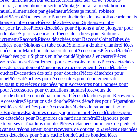
mural, alimentation sur secteur
Montage mural, alimentation par
ural, alimentation par générateur
Montage mural, robinets
vabo
Pièces détachées pour Pour robinetteries de lavabo
Raccordements
hons en tube coudé
Pièces détachées pour Siphons en tube
ur pour lavabos
Pièces détachées pour Siphons à tube plongeur pour
n de place
Siphons à encastrer
Pièces détachées pour Siphons à
uvrements
Raccords
Pièces détachées pour Raccords
Joints
Tubes de
tachées pour Siphons en tube coudé
Siphons à double chambre
Pièces
achées pour Manchons de raccordement
Accessoires
Pièces détachées
 détachées pour Siphons en tube coudé
Siphons à encastrer
Pièces
soires
Vannes d'écoulement pour déversoirs muraux
Pièces détachées
udes de raccordement
Manchons de raccordement
Pièces détachées
ouches
Evacuation des sols pour douches
Pièces détachées pour
uche
Pièces détachées pour Accessoires pour écoulements de
e plain-pied
Pièces détachées pour Accessoires pour bondes pour
 pour Accessoires pour évacuations murales
Receveurs de
urs de douche en matériau minéral
Pièces détachées pour Receveurs
n
Accessoires
Séparations de douche
Pièces détachées pour Séparations
res
Pièces détachées pour Accessoires
Niches de rangement pour
es
Baignoires
Baignoires en acrylique sanitaire
Pièces détachées pour
es détachées pour Baignoires en matériau minéral
Baignoires pour
e traverses et fixations murales
Pièces détachées pour Jeux de pieds et
s
Vannes d'écoulement pour receveurs de douche, d52
Pièces détachées
èces détachées pour Sans cache bonde
Caches bondes
Pièces