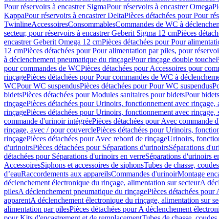
Pour réservoirs à encastrer Sigma
Pour réservoirs à encastrer Omega
Pi
Kappa
Pour réservoirs à encastrer Delta
Pièces détachées pour Pour rés
Twinline
Accessoires
Consommables
Commandes de WC à déclenchemen
secteur, pour réservoirs à encastrer Geberit Sigma 12 cm
Pièces détach
encastrer Geberit Omega 12 cm
Pièces détachées pour Pour alimentati
12 cm
Pièces détachées pour Pour alimentation par piles, pour réservo
à déclenchement pneumatique du rinçage
Pour rinçage double touche
P
pour commandes de WC
Pièces détachées pour Accessoires pour c
rinçage
Pièces détachées pour Pour commandes de WC à déclenchemen
WC
Pour WC suspendus
Pièces détachées pour Pour WC suspendus
P
bidets
Pièces détachées pour Modules sanitaires pour bidets
Pour bidets
rinçage
Pièces détachées pour Urinoirs, fonctionnement avec rinçage, 
rinçage
Pièces détachées pour Urinoirs, fonctionnement avec rinçage, 
commande d'urinoir intégrée
Pièces détachées pour Avec commande d'u
rinçage, avec / pour couvercle
Pièces détachées pour Urinoirs, fonctio
rinçage
Pièces détachées pour Avec rebord de rinçage
Urinoirs, foncti
d'urinoirs
Pièces détachées pour Séparations d'urinoirs
Séparations d'ur
détachées pour Séparations d'urinoirs en verre
Séparations d'urinoirs e
Accessoires
Siphons et accessoires de siphons
Tubes de chasse, coudes
d’eau
Raccordements aux appareils
Commandes d'urinoir
Montage enca
déclenchement électronique du rinçage, alimentation sur secteur
A décl
piles
A déclenchement pneumatique du rinçage
Pièces détachées pour
apparent
A déclenchement électronique du rinçage, alimentation sur se
alimentation par piles
Pièces détachées pour A déclenchement électroni
pour Kits d'encastrement et de remplacement
Tubes de chasse, coudes 