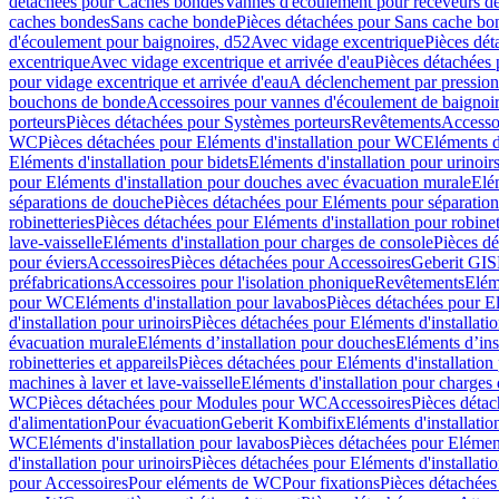
détachées pour Caches bondes
Vannes d'écoulement pour receveurs d
caches bondes
Sans cache bonde
Pièces détachées pour Sans cache bo
d'écoulement pour baignoires, d52
Avec vidage excentrique
Pièces dét
excentrique
Avec vidage excentrique et arrivée d'eau
Pièces détachées 
pour vidage excentrique et arrivée d'eau
A déclenchement par pressio
bouchons de bonde
Accessoires pour vannes d'écoulement de baignoi
porteurs
Pièces détachées pour Systèmes porteurs
Revêtements
Accesso
WC
Pièces détachées pour Eléments d'installation pour WC
Eléments d
Eléments d'installation pour bidets
Eléments d'installation pour urinoir
pour Eléments d'installation pour douches avec évacuation murale
Elé
séparations de douche
Pièces détachées pour Eléments pour séparatio
robinetteries
Pièces détachées pour Eléments d'installation pour robinet
lave-vaisselle
Eléments d'installation pour charges de console
Pièces dé
pour éviers
Accessoires
Pièces détachées pour Accessoires
Geberit GIS
préfabrications
Accessoires pour l'isolation phonique
Revêtements
Eléme
pour WC
Eléments d'installation pour lavabos
Pièces détachées pour El
d'installation pour urinoirs
Pièces détachées pour Eléments d'installatio
évacuation murale
Eléments d’installation pour douches
Eléments d’ins
robinetteries et appareils
Pièces détachées pour Eléments d'installation 
machines à laver et lave-vaisselle
Eléments d'installation pour charges
WC
Pièces détachées pour Modules pour WC
Accessoires
Pièces détac
d'alimentation
Pour évacuation
Geberit Kombifix
Eléments d'installatio
WC
Eléments d'installation pour lavabos
Pièces détachées pour Elément
d'installation pour urinoirs
Pièces détachées pour Eléments d'installatio
pour Accessoires
Pour eléments de WC
Pour fixations
Pièces détachées