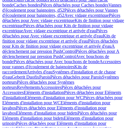
bonde
Caches bondes
Pièces détachées pour Caches bondes
Vannes
d'écoulement pour baignoires, d52
Pièces détachées pour Vannes
d'écoulement pour baignoires, d52
Avec vidage excentrique
Pièces
détachées pour Avec vidage excentrique
Kits de finition pour vidage
excentrique
Pièces détachées pour Kits de finition pour vidage
excentrique
Avec vidage excentrique et arrivée d'eau
Pièces
détachées pour Avec vidage excentrique et arrivée d'eau
Kits de
finition pour vidage excentrique et arrivée d'eau
Pièces détachées
pour Kits de finition pour vidage excentrique et arrivée d'eau
A
déclenchement par pression PushControl
Pièces détachées pour A
déclenchement par pression PushControl
Avec bouchons de
bonde
Pièces détachées pour Avec bouchons de bonde
Accessoires
pour vannes d'écoulement de baignoires
Kits de
raccordement
Arrivées d'eau
Systèmes d'installation et de chasse
d'eau
Geberit Duofix
Parois
Pièces détachées pour Parois
Systèmes
porteurs
Pièces détachées pour Systèmes
porteurs
Revêtements
Accessoires
Pièces détachées pour
Accessoires
Eléments d'installation
Pièces détachées pour Eléments
d'installation
Eléments d'installation pour WC
Pièces détachées pour
Eléments d'installation pour WC
Eléments d'installation pour
lavabos
Pièces détachées pour Eléments d'installation pour
lavabos
Eléments d'installation pour bidets
Pièces détachées pour
Eléments d'installation pour bidets
Eléments d'installation pour
urinoirs
Pièces détachées pour Eléments d'installation pour