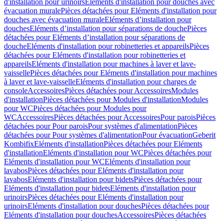
d'installation pour urinoirs
Eléments d'installation pour douches avec
évacuation murale
Pièces détachées pour Eléments d'installation pour
douches avec évacuation murale
Eléments d’installation pour
douches
Eléments d’installation pour séparations de douche
Pièces
détachées pour Eléments d’installation pour séparations de
douche
Eléments d'installation pour robinetteries et appareils
Pièces
détachées pour Eléments d'installation pour robinetteries et
appareils
Eléments d'installation pour machines à laver et lave-
vaisselle
Pièces détachées pour Eléments d'installation pour machines
à laver et lave-vaisselle
Eléments d'installation pour charges de
console
Accessoires
Pièces détachées pour Accessoires
Modules
d'installation
Pièces détachées pour Modules d'installation
Modules
pour WC
Pièces détachées pour Modules pour
WC
Accessoires
Pièces détachées pour Accessoires
Pour parois
Pièces
détachées pour Pour parois
Pour systèmes d'alimentation
Pièces
détachées pour Pour systèmes d'alimentation
Pour évacuation
Geberit
Kombifix
Eléments d'installation
Pièces détachées pour Eléments
d'installation
Eléments d'installation pour WC
Pièces détachées pour
Eléments d'installation pour WC
Eléments d'installation pour
lavabos
Pièces détachées pour Eléments d'installation pour
lavabos
Eléments d'installation pour bidets
Pièces détachées pour
Eléments d'installation pour bidets
Eléments d'installation pour
urinoirs
Pièces détachées pour Eléments d'installation pour
urinoirs
Eléments d'installation pour douches
Pièces détachées pour
Eléments d'installation pour douches
Accessoires
Pièces détachées