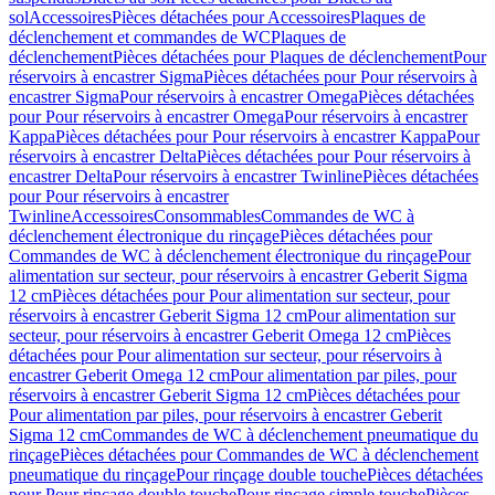
sol
Accessoires
Pièces détachées pour Accessoires
Plaques de
déclenchement et commandes de WC
Plaques de
déclenchement
Pièces détachées pour Plaques de déclenchement
Pour
réservoirs à encastrer Sigma
Pièces détachées pour Pour réservoirs à
encastrer Sigma
Pour réservoirs à encastrer Omega
Pièces détachées
pour Pour réservoirs à encastrer Omega
Pour réservoirs à encastrer
Kappa
Pièces détachées pour Pour réservoirs à encastrer Kappa
Pour
réservoirs à encastrer Delta
Pièces détachées pour Pour réservoirs à
encastrer Delta
Pour réservoirs à encastrer Twinline
Pièces détachées
pour Pour réservoirs à encastrer
Twinline
Accessoires
Consommables
Commandes de WC à
déclenchement électronique du rinçage
Pièces détachées pour
Commandes de WC à déclenchement électronique du rinçage
Pour
alimentation sur secteur, pour réservoirs à encastrer Geberit Sigma
12 cm
Pièces détachées pour Pour alimentation sur secteur, pour
réservoirs à encastrer Geberit Sigma 12 cm
Pour alimentation sur
secteur, pour réservoirs à encastrer Geberit Omega 12 cm
Pièces
détachées pour Pour alimentation sur secteur, pour réservoirs à
encastrer Geberit Omega 12 cm
Pour alimentation par piles, pour
réservoirs à encastrer Geberit Sigma 12 cm
Pièces détachées pour
Pour alimentation par piles, pour réservoirs à encastrer Geberit
Sigma 12 cm
Commandes de WC à déclenchement pneumatique du
rinçage
Pièces détachées pour Commandes de WC à déclenchement
pneumatique du rinçage
Pour rinçage double touche
Pièces détachées
pour Pour rinçage double touche
Pour rinçage simple touche
Pièces