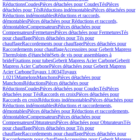
Réductions
Coudes
Pièces détachées pour Coudes
Tés
Pièces
détachées pour Tés
Réductions indémontables
Pièces détachées pour
Réductions indémontables
Réductions et raccords,
démontables
Pièces détachées pour Réductions et raccords,
démontables
Compensateurs
Pièces détachées pour
Compensateurs
Fermetures
Pièces détachées pour Fermetures
Tés
pour chauffage
Pièces détachées pour Tés pour
chauffage
Raccordements pour chauffage
Pièces détachées pour
Raccordements pour chauffage
Accessoires pour Geberit Mapress
Therm
Joints d'étanchéité
Sets de vis pour assemblages à
bride
Fixations pour tubes
Geberit Mapress Acier Carbone
Geberit
Mapress Acier Carbone
Pièces détachées pour Geberit Mapress
Acier Carbone
Tuyaux 1.0034
Tuyaux
1.0215
Mamelons
Manchons
Pièces détachées pour
Manchons
Réductions
Pièces détachées pour
Réductions
Coudes
Pièces détachées pour Coudes
Tés
Pièces
détachées pour Tés
Raccords en croix
Pièces détachées pour
Raccords en croix
Réductions indémontables
Pièces détachées pour
Réductions indémontables
Réductions et raccordements,
démontables
Pièces détachées pour Réductions et raccordements,
démontables
Compensateurs
Pièces détachées pour
Compensateurs
Obturateurs
Pièces détachées pour Obturateurs
Tés
pour chauffage
Pièces détachées pour Tés pour
chauffage
Raccordements pour chauffage
Pièces détachées pour
Raccordements pour chauffage
Accessoires pour Geberit Mapress