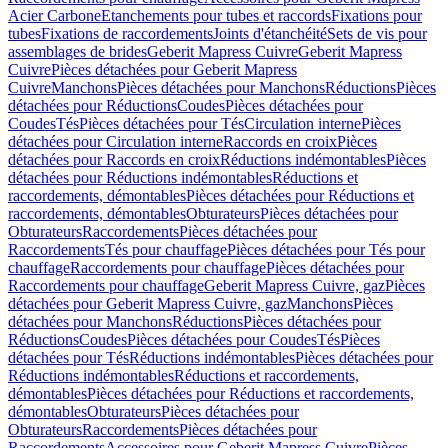
Acier Carbone
Etanchements pour tubes et raccords
Fixations pour
tubes
Fixations de raccordements
Joints d'étanchéité
Sets de vis pour
assemblages de brides
Geberit Mapress Cuivre
Geberit Mapress
Cuivre
Pièces détachées pour Geberit Mapress
Cuivre
Manchons
Pièces détachées pour Manchons
Réductions
Pièces
détachées pour Réductions
Coudes
Pièces détachées pour
Coudes
Tés
Pièces détachées pour Tés
Circulation interne
Pièces
détachées pour Circulation interne
Raccords en croix
Pièces
détachées pour Raccords en croix
Réductions indémontables
Pièces
détachées pour Réductions indémontables
Réductions et
raccordements, démontables
Pièces détachées pour Réductions et
raccordements, démontables
Obturateurs
Pièces détachées pour
Obturateurs
Raccordements
Pièces détachées pour
Raccordements
Tés pour chauffage
Pièces détachées pour Tés pour
chauffage
Raccordements pour chauffage
Pièces détachées pour
Raccordements pour chauffage
Geberit Mapress Cuivre, gaz
Pièces
détachées pour Geberit Mapress Cuivre, gaz
Manchons
Pièces
détachées pour Manchons
Réductions
Pièces détachées pour
Réductions
Coudes
Pièces détachées pour Coudes
Tés
Pièces
détachées pour Tés
Réductions indémontables
Pièces détachées pour
Réductions indémontables
Réductions et raccordements,
démontables
Pièces détachées pour Réductions et raccordements,
démontables
Obturateurs
Pièces détachées pour
Obturateurs
Raccordements
Pièces détachées pour
Raccordements
Accessoires pour Geberit Mapress Cuivre
Pièces