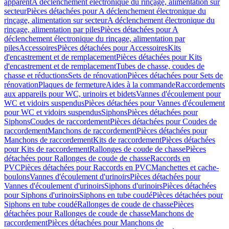
apparent
A déclenchement électronique du rinçage, alimentation sur
secteur
Pièces détachées pour A déclenchement électronique du
rinçage, alimentation sur secteur
A déclenchement électronique du
rinçage, alimentation par piles
Pièces détachées pour A
déclenchement électronique du rinçage, alimentation par
piles
Accessoires
Pièces détachées pour Accessoires
Kits
d'encastrement et de remplacement
Pièces détachées pour Kits
d'encastrement et de remplacement
Tubes de chasse, coudes de
chasse et réductions
Sets de rénovation
Pièces détachées pour Sets de
rénovation
Plaques de fermeture
Aides à la commande
Raccordements
aux appareils pour WC, urinoirs et bidets
Vannes d'écoulement pour
WC et vidoirs suspendus
Pièces détachées pour Vannes d'écoulement
pour WC et vidoirs suspendus
Siphons
Pièces détachées pour
Siphons
Coudes de raccordement
Pièces détachées pour Coudes de
raccordement
Manchons de raccordement
Pièces détachées pour
Manchons de raccordement
Kits de raccordement
Pièces détachées
pour Kits de raccordement
Rallonges de coude de chasse
Pièces
détachées pour Rallonges de coude de chasse
Raccords en
PVC
Pièces détachées pour Raccords en PVC
Manchettes et cache-
boulons
Vannes d'écoulement d'urinoirs
Pièces détachées pour
Vannes d'écoulement d'urinoirs
Siphons d'urinoirs
Pièces détachées
pour Siphons d'urinoirs
Siphons en tube coudé
Pièces détachées pour
Siphons en tube coudé
Rallonges de coude de chasse
Pièces
détachées pour Rallonges de coude de chasse
Manchons de
raccordement
Pièces détachées pour Manchons de