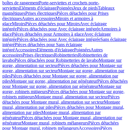
boîtes de rangement
Porte-serviettes et crochets porte-
serviettes
Eléments d'éclairage
Poignées
Jeux de pieds
Tableaux
magnétiques
Prises électriques
Pièces détachées pour Prises
électriques
Autres accessoires
Miroirs et armoires à
glace
Miroirs
Pièces détachées pour Miroirs
Avec éclairage
intégrée
Pièces détachées pour Avec éclairage intégrée
Armoires à
glace
Pièces détachées pour Armoires à glace
Avec éclairage
intégrée
Pièces détachées pour Avec éclairage intégrée
Sans éclairage
intégré
Pièces détachées pour Sans éclairage
intégré
Accessoires
Eléments d'éclairage
Poignées
Autres
accessoires
Prises électriques
Robinetteries
Robinetteries de
lavabo
Pièces détachées pour Robinetteries de lavabo
Montage sur
gorge, alimentation sur secteur
Pièces détachées pour Montage sur
gorge, alimentation sur secteur
Montage sur gorge, alimentation par
piles
Pièces détachées pour Montage sur gorge, alimentation par
piles
Montage sur gorge, alimentation par générateur
Pièces détachées
pour Montage sur gorge, alimentation par générateur
Montage sur
gorge, robinets mitigeurs
Pièces détachées pour Montage sur gorge,
robinets mitigeurs
Montage mural, alimentation sur secteur
Pièces
détachées pour Montage mural, alimentation sur secteur
Montage
mural, alimentation par piles
Pièces détachées pour Montage mural,
alimentation par piles
Montage mural, alimentation par
générateur
Pièces détachées pour Montage mural, alimentation par
générateur
Montage mural, robinets mélangeurs
Pièces détachées
pour Montage mural, robinets mélangeurs
Accessoires
Pièces