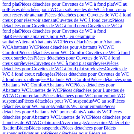
fond plat
Pièces détachées pour Cuvettes de WC à fond plat
WC au
sol
Pièces détachées pour WC au sol
Cuvettes de WC à fond creux
pour réservoir attenant
Pièces détachées pour Cuvettes de WC à fond
creux pour réservoir attenant
Cuvettes de WC à fond creux
Pièces
détachées pour Cuvettes de WC à fond creux
Cuvettes de WC à
fond plat
Pièces détachées pour Cuvettes de WC à fond
plat
Réservoirs apparents pour WC, en céramique
sanitaire
Attenant
Abattants WC
Pièces détachées pour Abattants
WC
Abattants WC
Pièces détachées pour Abattants WC
WC
Comfort
Pièces détachées pour WC Comfort
Cuvettes de WC à fond
creux surélevées
Pièces détachées pour Cuvettes de WC à fond
creux surélevées
Cuvettes de WC à fond plat surélevées
Pièces
détachées pour Cuvettes de WC à fond plat surélevées
Cuvettes de
WC à fond creux rallongées
Pièces détachées pour Cuvettes de WC
à fond creux rallongées
Abattants WC Comfort
Pièces détachées pour
Abattants WC Comfort
Abattants WC
Pièces détachées pour
Abattants WC
Lunettes de WC
Pièces détachées pour Lunettes de
WC
WC pour enfants
Pièces détachées pour WC pour enfants
WC
suspendus
Pièces détachées pour WC suspendus
WC au sol
Pièces
détachées pour WC au sol
Abattants WC pour enfants
Pièces
détachées pour Abattants WC pour enfants
Abattants WC
Pièces
détachées pour Abattants WC
Lunettes de WC
Pièces détachées pour
Lunettes de WC
WC plain-pied
Avec rinçage
Accessoires
Matériel de
fixation
Bidets
Bidets suspendus
Pièces détachées pour Bidets
suspendus
Bidets au sol
Pièces détachées pour Bidets au