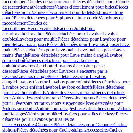
raccordement
Coudes de raccordement
Pièces détachées pour Coudes
de raccordement
Manchettes
Vannes d'écoulement pour bidets
Pièces
détachées pour Vannes d'écoulement pour bidets
Siphons en tube
coudé
Pièces détachées pour Siphons en tube coudé
Manchons de
raccordement
Coudes de
raccordement
Recouvrements
Raccords
Joints
Point
d'eau
Lavabos
Lavabos
Pièces détachées pour Lavabos
Lavabos
doubles
Lavabos pour meuble
Pièces détachées pour Lavabos pour
meuble
Lavabos à poser
Pièces détachées pour Lavabos à poser
Lave-
mains
Pièces détachées pour Lave-mains
Lave-mains à poser
Lave-
mains d'angle
Pièces détachées pour Lave-mains d'angle
Lavabos
semi-emboîtés
Pièces détachées pour Lavabos semi-
emboîtés
Lavabos à emboîter
Lavabos à encastrer par le
dessous
Pièces détachées pour Lavabos à encastrer par le
dessous
Lavabos d'angle
Pièces détachées pour Lavabos
d'angle
Lavabos Comfort
Lavabos pour enfants
Pièces détachées pour
Lavabos pour enfants
Lavabos
Lavabos collectifs
Pièces détachées
pour Lavabos collectifs
Autres déversoirs muraux
Pièces détachées
pour Autres déversoirs muraux
Déversoirs muraux
Pièces détachées
pour Déversoirs muraux
Vidoirs suspendus
Pièces détachées pour
Vidoirs suspendus
Vidoirs multi-usages
Pièces détachées pour Vidoirs
multi-usages
Vidoirs pour plâtre
Lavabos pour salles de classe
Pièces
détachées pour Lavabos pour salles de
classe
Accessoires
Colonnes
Pièces détachées pour Colonnes
Cache-
siphons
Pièces détachées pour Cache-siphons
Accessoires
Caches