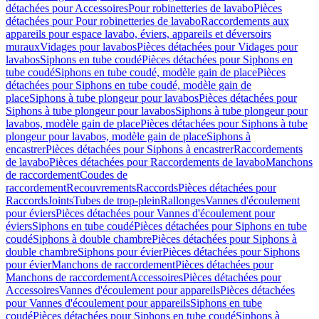
détachées pour Accessoires
Pour robinetteries de lavabo
Pièces
détachées pour Pour robinetteries de lavabo
Raccordements aux
appareils pour espace lavabo, éviers, appareils et déversoirs
muraux
Vidages pour lavabos
Pièces détachées pour Vidages pour
lavabos
Siphons en tube coudé
Pièces détachées pour Siphons en
tube coudé
Siphons en tube coudé, modèle gain de place
Pièces
détachées pour Siphons en tube coudé, modèle gain de
place
Siphons à tube plongeur pour lavabos
Pièces détachées pour
Siphons à tube plongeur pour lavabos
Siphons à tube plongeur pour
lavabos, modèle gain de place
Pièces détachées pour Siphons à tube
plongeur pour lavabos, modèle gain de place
Siphons à
encastrer
Pièces détachées pour Siphons à encastrer
Raccordements
de lavabo
Pièces détachées pour Raccordements de lavabo
Manchons
de raccordement
Coudes de
raccordement
Recouvrements
Raccords
Pièces détachées pour
Raccords
Joints
Tubes de trop-plein
Rallonges
Vannes d'écoulement
pour éviers
Pièces détachées pour Vannes d'écoulement pour
éviers
Siphons en tube coudé
Pièces détachées pour Siphons en tube
coudé
Siphons à double chambre
Pièces détachées pour Siphons à
double chambre
Siphons pour évier
Pièces détachées pour Siphons
pour évier
Manchons de raccordement
Pièces détachées pour
Manchons de raccordement
Accessoires
Pièces détachées pour
Accessoires
Vannes d'écoulement pour appareils
Pièces détachées
pour Vannes d'écoulement pour appareils
Siphons en tube
coudé
Pièces détachées pour Siphons en tube coudé
Siphons à