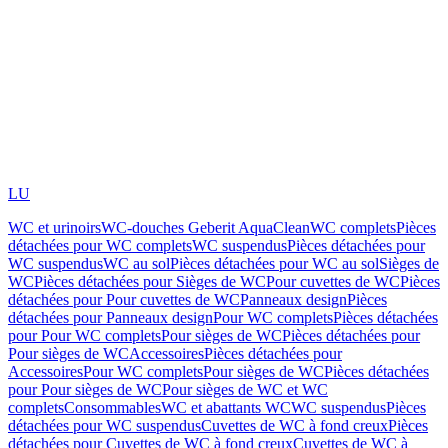
LU
WC et urinoirs
WC-douches Geberit AquaClean
WC complets
Pièces
détachées pour WC complets
WC suspendus
Pièces détachées pour
WC suspendus
WC au sol
Pièces détachées pour WC au sol
Sièges de
WC
Pièces détachées pour Sièges de WC
Pour cuvettes de WC
Pièces
détachées pour Pour cuvettes de WC
Panneaux design
Pièces
détachées pour Panneaux design
Pour WC complets
Pièces détachées
pour Pour WC complets
Pour sièges de WC
Pièces détachées pour
Pour sièges de WC
Accessoires
Pièces détachées pour
Accessoires
Pour WC complets
Pour sièges de WC
Pièces détachées
pour Pour sièges de WC
Pour sièges de WC et WC
complets
Consommables
WC et abattants WC
WC suspendus
Pièces
détachées pour WC suspendus
Cuvettes de WC à fond creux
Pièces
détachées pour Cuvettes de WC à fond creux
Cuvettes de WC à