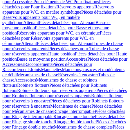
pour Accessoires
Pour eléments de WC
Pour fixations
Pièces
détachées pour Pour fixations
Réservoirs apparents
Réservoirs
apparents pour WC, en matière synthétique
Pièces détachées pour
Réservoirs apparents pour WC, en matière
synthétique
Attenant
Pièces détachées pour Attenant
Basse et
moyenne position
Pièces détachées pour Basse et moyenne
position
Réservoirs apparents pour WC, en céramique
Pièces
détachées pour Réservoirs apparents pour WC, en
céramique
Attenant
Pièces détachées pour Attenant
Tubes de chasse
pour réservoirs apparents
Pièces détachées pour Tubes de chasse
pour réservoirs apparents
Haute position
Pièces détachées pour Haute
position
Basse et moyenne position
Accessoires
Pièces détachées pour
Accessoires
Raccordements
Pièces détachées pour
Raccordements
Joints
Manchettes
Mamelons, rosaces et modérateurs
de débit
Mécanismes de chasse
Réservoirs à encastrer
Tubes de
chasse
Accessoires
Mécanismes de chasse et robinets
flotteurs
Robinets flotteurs
Pièces détachées pour Robinets
flotteurs
Robinets flotteurs pour réservoirs apparents
Pièces détachées
pour Robinets flotteurs pour réservoirs apparents
Robinets flotteurs
pour réservoirs à encastrer
Pièces détachées pour Robinets flotteurs
pour réservoirs à encastrer
Mécanismes de chasse
Pièces détachées
pour Mécanismes de chasse
Rinçage interrompable
Pièces détachées
pour Rinçage interrompable
Rinçage simple touche
Pièces détachées
pour Rinçage simple touche
Rinçage double touche
Pièces détachées
pour Rinçage double touche
Mécanismes de chasse complets
Pièces