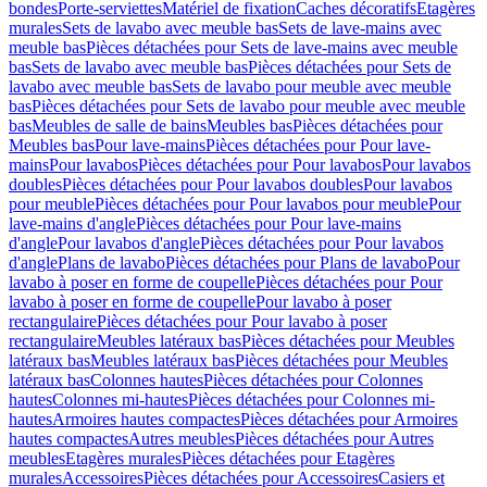
bondes
Porte-serviettes
Matériel de fixation
Caches décoratifs
Etagères
murales
Sets de lavabo avec meuble bas
Sets de lave-mains avec
meuble bas
Pièces détachées pour Sets de lave-mains avec meuble
bas
Sets de lavabo avec meuble bas
Pièces détachées pour Sets de
lavabo avec meuble bas
Sets de lavabo pour meuble avec meuble
bas
Pièces détachées pour Sets de lavabo pour meuble avec meuble
bas
Meubles de salle de bains
Meubles bas
Pièces détachées pour
Meubles bas
Pour lave-mains
Pièces détachées pour Pour lave-
mains
Pour lavabos
Pièces détachées pour Pour lavabos
Pour lavabos
doubles
Pièces détachées pour Pour lavabos doubles
Pour lavabos
pour meuble
Pièces détachées pour Pour lavabos pour meuble
Pour
lave-mains d'angle
Pièces détachées pour Pour lave-mains
d'angle
Pour lavabos d'angle
Pièces détachées pour Pour lavabos
d'angle
Plans de lavabo
Pièces détachées pour Plans de lavabo
Pour
lavabo à poser en forme de coupelle
Pièces détachées pour Pour
lavabo à poser en forme de coupelle
Pour lavabo à poser
rectangulaire
Pièces détachées pour Pour lavabo à poser
rectangulaire
Meubles latéraux bas
Pièces détachées pour Meubles
latéraux bas
Meubles latéraux bas
Pièces détachées pour Meubles
latéraux bas
Colonnes hautes
Pièces détachées pour Colonnes
hautes
Colonnes mi-hautes
Pièces détachées pour Colonnes mi-
hautes
Armoires hautes compactes
Pièces détachées pour Armoires
hautes compactes
Autres meubles
Pièces détachées pour Autres
meubles
Etagères murales
Pièces détachées pour Etagères
murales
Accessoires
Pièces détachées pour Accessoires
Casiers et