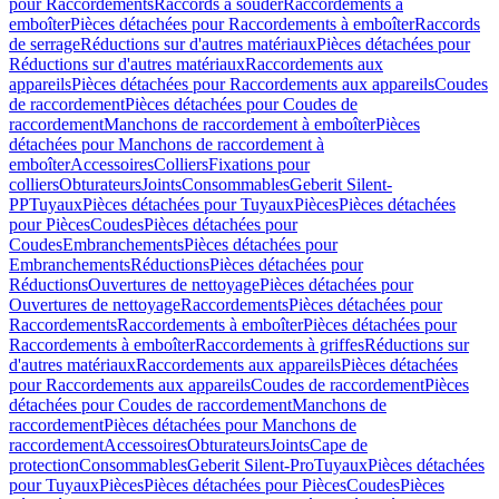
pour Raccordements
Raccords à souder
Raccordements à
emboîter
Pièces détachées pour Raccordements à emboîter
Raccords
de serrage
Réductions sur d'autres matériaux
Pièces détachées pour
Réductions sur d'autres matériaux
Raccordements aux
appareils
Pièces détachées pour Raccordements aux appareils
Coudes
de raccordement
Pièces détachées pour Coudes de
raccordement
Manchons de raccordement à emboîter
Pièces
détachées pour Manchons de raccordement à
emboîter
Accessoires
Colliers
Fixations pour
colliers
Obturateurs
Joints
Consommables
Geberit Silent-
PP
Tuyaux
Pièces détachées pour Tuyaux
Pièces
Pièces détachées
pour Pièces
Coudes
Pièces détachées pour
Coudes
Embranchements
Pièces détachées pour
Embranchements
Réductions
Pièces détachées pour
Réductions
Ouvertures de nettoyage
Pièces détachées pour
Ouvertures de nettoyage
Raccordements
Pièces détachées pour
Raccordements
Raccordements à emboîter
Pièces détachées pour
Raccordements à emboîter
Raccordements à griffes
Réductions sur
d'autres matériaux
Raccordements aux appareils
Pièces détachées
pour Raccordements aux appareils
Coudes de raccordement
Pièces
détachées pour Coudes de raccordement
Manchons de
raccordement
Pièces détachées pour Manchons de
raccordement
Accessoires
Obturateurs
Joints
Cape de
protection
Consommables
Geberit Silent-Pro
Tuyaux
Pièces détachées
pour Tuyaux
Pièces
Pièces détachées pour Pièces
Coudes
Pièces