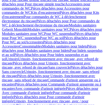
détachées pour Pour rinçage simple touche
Accessoires pour
commandes de WC
Pièces détachées pour Accessoires pour
commandes de WC
Kits d'encastrement
Pièces détachées pour Kits
d'encastrement
Pour commandes de WC à déclenchement
électronique du rinçage
Pièces détachées pour Pour commandes de
WC à déclenchement électronique du rinçage
Modules sanitaires
Geberit Monolith
Modules sanitaires pour WC
Pièces détachées pour
Modules sanitaires pour WC
Pour WC suspendus
Pièces détachées
pour Pour WC suspendus
Pour WC au sol
Pièces détachées pour
Pour WC au sol
Accessoires
Pièces détachées pour
Accessoires
Consommables
Modules sanitaires pour bidets
Pièces
détachées pour Modules sanitaires pour bidets
Pour bidets suspendus
et au sol
Pièces détachées pour Pour bidets suspendus et au
sol
Urinoirs
Urinoirs, fonctionnement avec rinçage, avec rebord de
rinçage
Pièces détachées pour Urinoirs, fonctionnement avec
rinçage, avec rebord de rinçage
Sans couvercle
Pièces détachées pour
Sans couvercle
Urinoirs, fonctionnement avec rinçage, sans rebord
de rinçage
Pièces détachées pour Urinoirs, fonctionnement avec
rinçage, sans rebord de rinçage
Commande d'urinoir apparente ou à
encastrer
Pièces détachées pour Commande d'urinoir apparente ou à
encastrer
Avec commande d'urinoir intégrée
Pièces détachées pour
Avec commande d'urinoir intégrée
Pour commande d'urinoir
intégrée
Pièces détachées pour Pour commande d'urinoir
intégrée
Urinoirs, fonctionnement avec rinçage, avec / pour