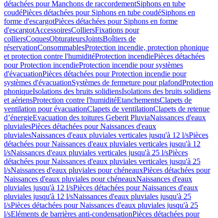
détachées pour Manchons de raccordement
Siphons en tube
coudé
Pièces détachées pour Siphons en tube coudé
Siphons en
forme d'escargot
Pièces détachées pour Siphons en forme
d'escargot
Accessoires
Colliers
Fixations pour
colliers
Coques
Obturateurs
Joints
Boîtiers de
réservation
Consommables
Protection incendie, protection phonique
et protection contre l'humidité
Protection incendie
Pièces détachées
pour Protection incendie
Protection incendie pour systèmes
d'évacuation
Pièces détachées pour Protection incendie pour
systèmes d'évacuation
Systèmes de fermeture pour plafond
Protection
phonique
Isolations des bruits solidiens
Isolations des bruits solidiens
et aériens
Protection contre l'humidité
Etanchements
Clapets de
ventilation pour évacuation
Clapets de ventilation
Clapets de retenue
d’énergie
Evacuation des toitures Geberit Pluvia
Naissances d'eaux
pluviales
Pièces détachées pour Naissances d'eaux
pluviales
Naissances d'eaux pluviales verticales jusqu'à 12 l/s
Pièces
détachées pour Naissances d'eaux pluviales verticales jusqu'à 12
l/s
Naissances d'eaux pluviales verticales jusqu'à 25 l/s
Pièces
détachées pour Naissances d'eaux pluviales verticales jusqu'à 25
l/s
Naissances d'eaux pluviales pour chéneaux
Pièces détachées pour
Naissances d'eaux pluviales pour chéneaux
Naissances d'eaux
pluviales jusqu'à 12 l/s
Pièces détachées pour Naissances d'eaux
pluviales jusqu'à 12 l/s
Naissances d'eaux pluviales jusqu'à 25
l/s
Pièces détachées pour Naissances d'eaux pluviales jusqu'à 25
l/s
Eléments de barrières anti-condensation
Pièces détachées pour