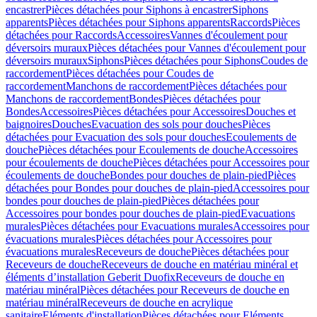
encastrer
Pièces détachées pour Siphons à encastrer
Siphons
apparents
Pièces détachées pour Siphons apparents
Raccords
Pièces
détachées pour Raccords
Accessoires
Vannes d'écoulement pour
déversoirs muraux
Pièces détachées pour Vannes d'écoulement pour
déversoirs muraux
Siphons
Pièces détachées pour Siphons
Coudes de
raccordement
Pièces détachées pour Coudes de
raccordement
Manchons de raccordement
Pièces détachées pour
Manchons de raccordement
Bondes
Pièces détachées pour
Bondes
Accessoires
Pièces détachées pour Accessoires
Douches et
baignoires
Douches
Evacuation des sols pour douches
Pièces
détachées pour Evacuation des sols pour douches
Ecoulements de
douche
Pièces détachées pour Ecoulements de douche
Accessoires
pour écoulements de douche
Pièces détachées pour Accessoires pour
écoulements de douche
Bondes pour douches de plain-pied
Pièces
détachées pour Bondes pour douches de plain-pied
Accessoires pour
bondes pour douches de plain-pied
Pièces détachées pour
Accessoires pour bondes pour douches de plain-pied
Evacuations
murales
Pièces détachées pour Evacuations murales
Accessoires pour
évacuations murales
Pièces détachées pour Accessoires pour
évacuations murales
Receveurs de douche
Pièces détachées pour
Receveurs de douche
Receveurs de douche en matériau minéral et
éléments d’installation Geberit Duofix
Receveurs de douche en
matériau minéral
Pièces détachées pour Receveurs de douche en
matériau minéral
Receveurs de douche en acrylique
sanitaire
Eléments d'installation
Pièces détachées pour Eléments