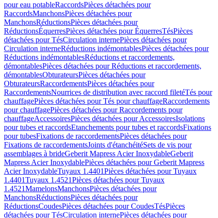
pour eau potable
Raccords
Pièces détachées pour
Raccords
Manchons
Pièces détachées pour
Manchons
Réductions
Pièces détachées pour
Réductions
Équerres
Pièces détachées pour Équerres
Tés
Pièces
détachées pour Tés
Circulation interne
Pièces détachées pour
Circulation interne
Réductions indémontables
Pièces détachées pour
Réductions indémontables
Réductions et raccordements,
démontables
Pièces détachées pour Réductions et raccordements,
démontables
Obturateurs
Pièces détachées pour
Obturateurs
Raccordements
Pièces détachées pour
Raccordements
Nourrices de distribution avec raccord fileté
Tés pour
chauffage
Pièces détachées pour Tés pour chauffage
Raccordements
pour chauffage
Pièces détachées pour Raccordements pour
chauffage
Accessoires
Pièces détachées pour Accessoires
Isolations
pour tubes et raccords
Etanchements pour tubes et raccords
Fixations
pour tubes
Fixations de raccordements
Pièces détachées pour
Fixations de raccordements
Joints d'étanchéité
Sets de vis pour
assemblages à bride
Geberit Mapress Acier Inoxydable
Geberit
Mapress Acier Inoxydable
Pièces détachées pour Geberit Mapress
Acier Inoxydable
Tuyaux 1.4401
Pièces détachées pour Tuyaux
1.4401
Tuyaux 1.4521
Pièces détachées pour Tuyaux
1.4521
Mamelons
Manchons
Pièces détachées pour
Manchons
Réductions
Pièces détachées pour
Réductions
Coudes
Pièces détachées pour Coudes
Tés
Pièces
détachées pour Tés
Circulation interne
Pièces détachées pour