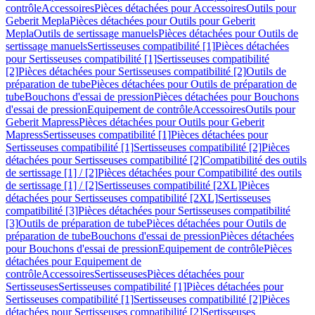
contrôle
Accessoires
Pièces détachées pour Accessoires
Outils pour
Geberit Mepla
Pièces détachées pour Outils pour Geberit
Mepla
Outils de sertissage manuels
Pièces détachées pour Outils de
sertissage manuels
Sertisseuses compatibilité [1]
Pièces détachées
pour Sertisseuses compatibilité [1]
Sertisseuses compatibilité
[2]
Pièces détachées pour Sertisseuses compatibilité [2]
Outils de
préparation de tube
Pièces détachées pour Outils de préparation de
tube
Bouchons d'essai de pression
Pièces détachées pour Bouchons
d'essai de pression
Equipement de contrôle
Accessoires
Outils pour
Geberit Mapress
Pièces détachées pour Outils pour Geberit
Mapress
Sertisseuses compatibilité [1]
Pièces détachées pour
Sertisseuses compatibilité [1]
Sertisseuses compatibilité [2]
Pièces
détachées pour Sertisseuses compatibilité [2]
Compatibilité des outils
de sertissage [1] / [2]
Pièces détachées pour Compatibilité des outils
de sertissage [1] / [2]
Sertisseuses compatibilité [2XL]
Pièces
détachées pour Sertisseuses compatibilité [2XL]
Sertisseuses
compatibilité [3]
Pièces détachées pour Sertisseuses compatibilité
[3]
Outils de préparation de tube
Pièces détachées pour Outils de
préparation de tube
Bouchons d'essai de pression
Pièces détachées
pour Bouchons d'essai de pression
Equipement de contrôle
Pièces
détachées pour Equipement de
contrôle
Accessoires
Sertisseuses
Pièces détachées pour
Sertisseuses
Sertisseuses compatibilité [1]
Pièces détachées pour
Sertisseuses compatibilité [1]
Sertisseuses compatibilité [2]
Pièces
détachées pour Sertisseuses compatibilité [2]
Sertisseuses