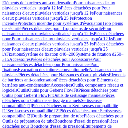
Eléments de barrières anti-condensation
Pour naissances d'eaux
pluviales verticales jusqu'à 12 l/s
Pièces détachées pour Pour
naissances d'eaux pluviales verticales jusqu'à 12 l/s
Pour naissances
d'eaux pluviales verticales jusqu'à 25 l/s
Protection
incendie
Protection incendie pour systèmes d'évacuation
Trop-pleins
de sécurité
Pièces détachées pour Trop-pleins de sécurité
Pour
naissances d'eaux pluviales verticales jusqu'à 12 l/s
Pièces détachées
pour Pour naissances d'eaux pluviales verticales jusqu'à 12 l/s
Pour
naissances d'eaux pluviales verticales jusqu'à 25 l/s
Pièces détachées
pour Pour naissances d'eaux pluviales verticales jusqu'à 25
l/s
Fixations
Système de fixation d40–200
Système de fixation d250–
315
Accessoires
Pièces détachées pour Accessoires
Pour
naissances
Pièces détachées pour Pour naissances
Pour
fixations
Evacuation des toitures conventionnelle
Naissances d'eaux
pluviales
Pièces détachées pour Naissances d'eaux pluviales
Eléments
de barrières anti-condensation
Pièces détachées pour Eléments de
barrières anti-condensation
Accessoires
Outils, composants réseau et
logiciels
Outils
Outils pour Geberit FlowFit
Pièces détachées pour
Outils pour Geberit FlowFit
Outils de sertissage manuels
Pièces
détachées pour Outils de sertissage manuels
Sertisseuses
compatibilité [1]
Pièces détachées pour Sertisseuses compatibilité
[1]
Sertisseuses compatibilité [2]
Pièces détachées pour Sertisseuses
compatibilité [2]
Outils de préparation de tube
Pièces détachées pour
Outils de préparation de tube
Bouchons d'essai de pression
Pièces
détachées pour Bouchons d'essai de pression
Equipements de