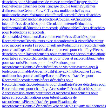
détachées pour Mécanismes de chasse complets
Rinçage double
touche
Pièces détachées pour Rinçage double touche
Systèmes
d'alimentation
Geberit FlowFit
Tuyaux multicouche
Tuyaux
multicouche avec résistance chauffante
Raccords
Pièces détachées
pour Raccords
Manchons
Réductions
Coudes
Tés
Circulation
interne
Pièces détachées pour Circulation interne
Réductions
indémontables
Réductions et raccords, démontables
Pièces détachées
pour Réductions et raccords,
démontables
Obturateurs
Raccordements
Pièces détachées pour
Raccordements
Distributeurs avec raccordement à visser
Répartiteur
avec raccord à sertir
Tés pour chauffage
Réductions et raccordements
pour chauffage, démontables
Raccordements pour chauffage
Pièces
détachées pour Raccordements pour chauffage
Accessoires
Isolations
pour tubes et raccords
Etanchéités pour tubes et raccords
Etanchéités
pour raccords
Fixations pour tubes
Fixations pour
raccordements
Joints d'étanchéité
Sets de vis pour assemblages à
bride
Consommables
Geberit PushFit
Tuyaux multicouches
Tuyaux
multicouches pour chauffage
Raccords
Pièces détachées pour
Raccords
Raccordements
Pièces détachées pour
Raccordements
Raccordements pour chauffage
Pièces détachées pour
Raccordements pour chauffage
Accessoires
Pièces détachées pour
Accessoires
Isolations pour tubes et raccords
Etanchements pour
tubes et raccords
Fixations pour tubes
Fixations de
raccordements
Pièces détachées pour Fixations de
raccordements
Joints d'étanchéité
Geberit Mepla
Tuyaux multicouches