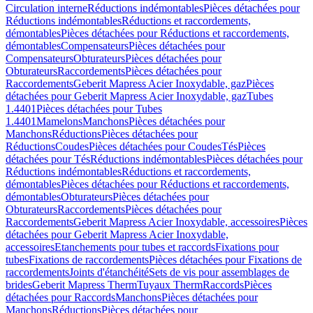
Circulation interne
Réductions indémontables
Pièces détachées pour
Réductions indémontables
Réductions et raccordements,
démontables
Pièces détachées pour Réductions et raccordements,
démontables
Compensateurs
Pièces détachées pour
Compensateurs
Obturateurs
Pièces détachées pour
Obturateurs
Raccordements
Pièces détachées pour
Raccordements
Geberit Mapress Acier Inoxydable, gaz
Pièces
détachées pour Geberit Mapress Acier Inoxydable, gaz
Tubes
1.4401
Pièces détachées pour Tubes
1.4401
Mamelons
Manchons
Pièces détachées pour
Manchons
Réductions
Pièces détachées pour
Réductions
Coudes
Pièces détachées pour Coudes
Tés
Pièces
détachées pour Tés
Réductions indémontables
Pièces détachées pour
Réductions indémontables
Réductions et raccordements,
démontables
Pièces détachées pour Réductions et raccordements,
démontables
Obturateurs
Pièces détachées pour
Obturateurs
Raccordements
Pièces détachées pour
Raccordements
Geberit Mapress Acier Inoxydable, accessoires
Pièces
détachées pour Geberit Mapress Acier Inoxydable,
accessoires
Etanchements pour tubes et raccords
Fixations pour
tubes
Fixations de raccordements
Pièces détachées pour Fixations de
raccordements
Joints d'étanchéité
Sets de vis pour assemblages de
brides
Geberit Mapress Therm
Tuyaux Therm
Raccords
Pièces
détachées pour Raccords
Manchons
Pièces détachées pour
Manchons
Réductions
Pièces détachées pour