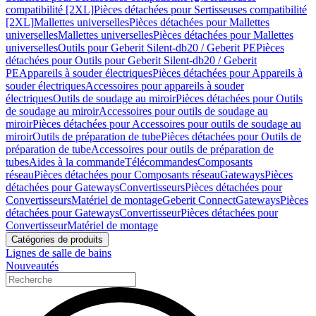
compatibilité [2XL]
Pièces détachées pour Sertisseuses compatibilité
[2XL]
Mallettes universelles
Pièces détachées pour Mallettes
universelles
Mallettes universelles
Pièces détachées pour Mallettes
universelles
Outils pour Geberit Silent-db20 / Geberit PE
Pièces
détachées pour Outils pour Geberit Silent-db20 / Geberit
PE
Appareils à souder électriques
Pièces détachées pour Appareils à
souder électriques
Accessoires pour appareils à souder
électriques
Outils de soudage au miroir
Pièces détachées pour Outils
de soudage au miroir
Accessoires pour outils de soudage au
miroir
Pièces détachées pour Accessoires pour outils de soudage au
miroir
Outils de préparation de tube
Pièces détachées pour Outils de
préparation de tube
Accessoires pour outils de préparation de
tubes
Aides à la commande
Télécommandes
Composants
réseau
Pièces détachées pour Composants réseau
Gateways
Pièces
détachées pour Gateways
Convertisseurs
Pièces détachées pour
Convertisseurs
Matériel de montage
Geberit Connect
Gateways
Pièces
détachées pour Gateways
Convertisseur
Pièces détachées pour
Convertisseur
Matériel de montage
Catégories de produits
Lignes de salle de bains
Nouveautés