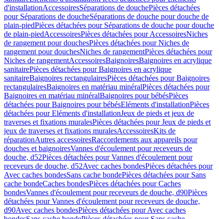
d'installation
Accessoires
Séparations de douche
Pièces détachées
pour Séparations de douche
Séparations de douche pour douche de
plain-pied
Pièces détachées pour Séparations de douche pour douche
de plain-pied
Accessoires
Pièces détachées pour Accessoires
Niches
de rangement pour douches
Pièces détachées pour Niches de
rangement pour douches
Niches de rangement
Pièces détachées pour
Niches de rangement
Accessoires
Baignoires
Baignoires en acrylique
sanitaire
Pièces détachées pour Baignoires en acrylique
sanitaire
Baignoires rectangulaires
Pièces détachées pour Baignoires
rectangulaires
Baignoires en matériau minéral
Pièces détachées pour
Baignoires en matériau minéral
Baignoires pour bébés
Pièces
détachées pour Baignoires pour bébés
Eléments d'installation
Pièces
détachées pour Eléments d'installation
Jeux de pieds et jeux de
traverses et fixations murales
Pièces détachées pour Jeux de pieds et
jeux de traverses et fixations murales
Accessoires
Kits de
réparation
Autres accessoires
Raccordements aux appareils pour
douches et baignoires
Vannes d'écoulement pour receveurs de
douche, d52
Pièces détachées pour Vannes d'écoulement pour
receveurs de douche, d52
Avec caches bondes
Pièces détachées pour
Avec caches bondes
Sans cache bonde
Pièces détachées pour Sans
cache bonde
Caches bondes
Pièces détachées pour Caches
bondes
Vannes d'écoulement pour receveurs de douche, d90
Pièces
détachées pour Vannes d'écoulement pour receveurs de douche,
d90
Avec caches bondes
Pièces détachées pour Avec caches
bondes
Sans cache bonde
Pièces détachées pour Sans cache