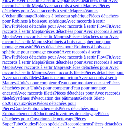
FlowFit
Avec raccords à sertir Mepla
Pièces détachées pour Avec
raccords à sertir Mepla
Avec raccords à sertir Mapress
Pièces
détachées pour Avec raccords à sertir Mapress
Vannes
d’échantillonnage
Robinets à boisseau sphérique
Pièces détachées
pour Robinets à boisseau sphérique
Avec raccords à sertir
FlowFit
Pièces détachées pour Avec raccords à sertir FlowFit
Avec
raccords à sertir Mepla
Pièces détachées pour Avec raccords à sertir
Mepla
Avec raccords à sertir Mapress
Pièces détachées pour Avec
raccords à sertir Mapress
Robinets à boisseau sphérique pour
montage encastré
Pièces détachées pour Robinets à boisseau
sphérique pour montage encastré
Avec raccords à sertir
FlowFit
Pièces détachées pour Avec raccords à sertir FlowFit
Avec
raccords à sertir Mepla
Pièces détachées pour Avec raccords à sertir
Mepla
Avec raccords à sertir Mapress
Pièces détachées pour Avec
raccords à sertir Mapress
Avec raccords filetés
Pièces détachées pour
Avec raccords filetés
Clapets de non retour
Avec raccords à sertir
Mapress
Unités pour compteur d'eau pour montage encastré
Pièces
détachées pour Unités pour compteur d'eau pour montage
encastré
Avec raccords filetés
Pièces détachées pour Avec raccords
filetés
Systèmes d'évacuation des bâtiments
Geberit Silent-
db20
Tuyaux
Pièces
Pièces détachées pour
Pièces
Coudes
Embranchements
Pièces détachées pour
Embranchements
Réductions
Ouvertures de nettoyage
Pièces
détachées pour Ouvertures de nettoyage
Pièces
SuperTube
Coudes
Pièces spéciales
Raccordements
Pièces détachées