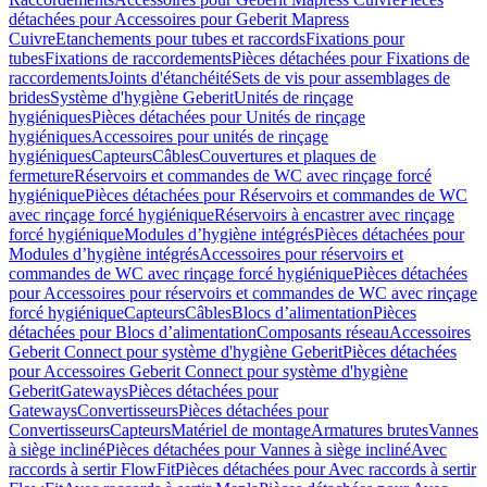
détachées pour Accessoires pour Geberit Mapress
Cuivre
Etanchements pour tubes et raccords
Fixations pour
tubes
Fixations de raccordements
Pièces détachées pour Fixations de
raccordements
Joints d'étanchéité
Sets de vis pour assemblages de
brides
Système d'hygiène Geberit
Unités de rinçage
hygiéniques
Pièces détachées pour Unités de rinçage
hygiéniques
Accessoires pour unités de rinçage
hygiéniques
Capteurs
Câbles
Couvertures et plaques de
fermeture
Réservoirs et commandes de WC avec rinçage forcé
hygiénique
Pièces détachées pour Réservoirs et commandes de WC
avec rinçage forcé hygiénique
Réservoirs à encastrer avec rinçage
forcé hygiénique
Modules d’hygiène intégrés
Pièces détachées pour
Modules d’hygiène intégrés
Accessoires pour réservoirs et
commandes de WC avec rinçage forcé hygiénique
Pièces détachées
pour Accessoires pour réservoirs et commandes de WC avec rinçage
forcé hygiénique
Capteurs
Câbles
Blocs d’alimentation
Pièces
détachées pour Blocs d’alimentation
Composants réseau
Accessoires
Geberit Connect pour système d'hygiène Geberit
Pièces détachées
pour Accessoires Geberit Connect pour système d'hygiène
Geberit
Gateways
Pièces détachées pour
Gateways
Convertisseurs
Pièces détachées pour
Convertisseurs
Capteurs
Matériel de montage
Armatures brutes
Vannes
à siège incliné
Pièces détachées pour Vannes à siège incliné
Avec
raccords à sertir FlowFit
Pièces détachées pour Avec raccords à sertir