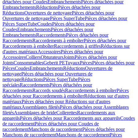
détachées pour Coudes
Embranchements
Pièces détachées pour
Embranchements
Réductions
Pièces détachées pour
Réductions
Ouvertures de nettoyage
Pièces détachées pour
Ouvertures de nettoyage
Pièces SuperTube
Pièces détachées pour
Pièces SuperTube
Coudes
Pièces détachées pour
Coudes
Embranchements
Pièces détachées pour
Embranchements
Raccordements
Pièces détachées pour
Raccordements
Raccordements à emboîter
Pièces détachées pour
Raccordements à emboîter
Raccordements à griffes
Réductions sur
d'autres matériaux
Accessoires
Pièces détachées pour
Accessoires
Colliers
Obturateurs
Joints
Pièces détachées pour
Joints
Consommables
Geberit PE
Tuyaux
Pièces
Pièces détachées pour
Pièces
Coudes
Embranchements
Réductions
Ouvertures de
nettoyage
Pièces détachées pour Ouvertures de
nettoyage
Réductions
Pièces SuperTube
Pièces
spéciales
Raccordements
Pièces détachées pour
Raccordements
Raccords soudés
Raccordements à emboîter
Pièces
détachées pour Raccordements à emboîter
Réductions sur d'autres
matériaux
Pièces détachées pour Réductions sur d'autres
matériaux
Assemblages filetés
Pièces détachées pour Assemblages
filetés
Assemblages de bride
Collerettes
Raccordements aux
appareils
Pièces détachées pour Raccordements aux appareils
Coudes
de raccordement
Pièces détachées pour Coudes de
raccordement
Manchons de raccordement
Pièces détachées pour
Manchons de raccordement
Manchons de raccordement
Pièces