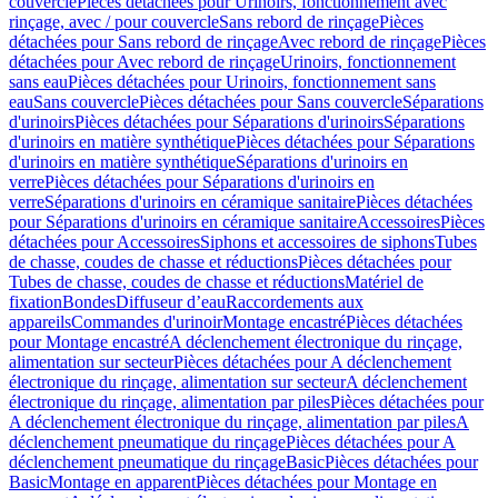
couvercle
Pièces détachées pour Urinoirs, fonctionnement avec
rinçage, avec / pour couvercle
Sans rebord de rinçage
Pièces
détachées pour Sans rebord de rinçage
Avec rebord de rinçage
Pièces
détachées pour Avec rebord de rinçage
Urinoirs, fonctionnement
sans eau
Pièces détachées pour Urinoirs, fonctionnement sans
eau
Sans couvercle
Pièces détachées pour Sans couvercle
Séparations
d'urinoirs
Pièces détachées pour Séparations d'urinoirs
Séparations
d'urinoirs en matière synthétique
Pièces détachées pour Séparations
d'urinoirs en matière synthétique
Séparations d'urinoirs en
verre
Pièces détachées pour Séparations d'urinoirs en
verre
Séparations d'urinoirs en céramique sanitaire
Pièces détachées
pour Séparations d'urinoirs en céramique sanitaire
Accessoires
Pièces
détachées pour Accessoires
Siphons et accessoires de siphons
Tubes
de chasse, coudes de chasse et réductions
Pièces détachées pour
Tubes de chasse, coudes de chasse et réductions
Matériel de
fixation
Bondes
Diffuseur d’eau
Raccordements aux
appareils
Commandes d'urinoir
Montage encastré
Pièces détachées
pour Montage encastré
A déclenchement électronique du rinçage,
alimentation sur secteur
Pièces détachées pour A déclenchement
électronique du rinçage, alimentation sur secteur
A déclenchement
électronique du rinçage, alimentation par piles
Pièces détachées pour
A déclenchement électronique du rinçage, alimentation par piles
A
déclenchement pneumatique du rinçage
Pièces détachées pour A
déclenchement pneumatique du rinçage
Basic
Pièces détachées pour
Basic
Montage en apparent
Pièces détachées pour Montage en