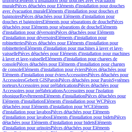
urinoirs
Eléments d'installation pour douches avec évacuation
murale
Pièces détachées pour Eléments d'installation pour douches
avec évacuation murale
Eléments d'installation pour douches et
baignoires
Pièces détachées pour Eléments d'installation pour
douches et baignoires
Eléments pour séparations de douche
Pièces
détachées pour Eléments pour séparations de douche
Eléments
d'installation pour déversoirs
Pièces détachées pour Eléments
d'installation pour déversoirs
Eléments d'installation pour
robinetteries
Pièces détachées pour Eléments d'installation pour
robinetteries
Eléments d'installation pour machines à laver et lave-
vaisselle
Pièces détachées pour Eléments d'installation pour machines
à laver et lave-vaisselle
Eléments d'installation pour charges de
console
Pièces détachées pour Eléments d'installation pour charges
de console
Eléments d'installation pour éviers
Pièces détachées pour
Eléments d'installation pour éviers
Accessoires
Pièces détachées pour
Accessoires
Geberit GIS
Parois
Pièces détachées pour Parois
Systèmes
porteurs
Accessoires pour préfabrications
Pièces détachées pour
Accessoires pour préfabrications
Accessoires pour l'isolation
phonique
Revêtements
Eléments d'installation
Pièces détachées pour
Eléments d'installation
Eléments d'installation pour WC
Pièces
détachées pour Eléments d'installation pour WC
Eléments
d'installation pour lavabos
Pièces détachées pour Eléments
d'installation pour lavabos
Eléments d'installation pour bidets
Pièces
détachées pour Eléments d'installation pour bidets
Eléments
d'installation pour urinoirs
Pièces détachées pour Eléments