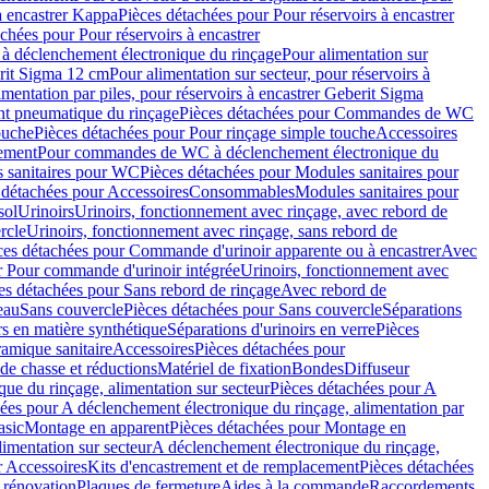
à encastrer Kappa
Pièces détachées pour Pour réservoirs à encastrer
chées pour Pour réservoirs à encastrer
 déclenchement électronique du rinçage
Pour alimentation sur
erit Sigma 12 cm
Pour alimentation sur secteur, pour réservoirs à
imentation par piles, pour réservoirs à encastrer Geberit Sigma
 pneumatique du rinçage
Pièces détachées pour Commandes de WC
ouche
Pièces détachées pour Pour rinçage simple touche
Accessoires
rement
Pour commandes de WC à déclenchement électronique du
 sanitaires pour WC
Pièces détachées pour Modules sanitaires pour
 détachées pour Accessoires
Consommables
Modules sanitaires pour
sol
Urinoirs
Urinoirs, fonctionnement avec rinçage, avec rebord de
rcle
Urinoirs, fonctionnement avec rinçage, sans rebord de
ces détachées pour Commande d'urinoir apparente ou à encastrer
Avec
r Pour commande d'urinoir intégrée
Urinoirs, fonctionnement avec
es détachées pour Sans rebord de rinçage
Avec rebord de
eau
Sans couvercle
Pièces détachées pour Sans couvercle
Séparations
rs en matière synthétique
Séparations d'urinoirs en verre
Pièces
ramique sanitaire
Accessoires
Pièces détachées pour
de chasse et réductions
Matériel de fixation
Bondes
Diffuseur
ue du rinçage, alimentation sur secteur
Pièces détachées pour A
ées pour A déclenchement électronique du rinçage, alimentation par
asic
Montage en apparent
Pièces détachées pour Montage en
imentation sur secteur
A déclenchement électronique du rinçage,
r Accessoires
Kits d'encastrement et de remplacement
Pièces détachées
 rénovation
Plaques de fermeture
Aides à la commande
Raccordements