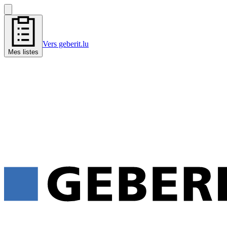
Vers geberit.lu
Mes listes