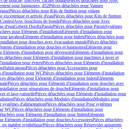
rs de douche, d90
Avec caches bondes
Pièces détachées pour Avec
ement pour baignoires, d52
Pièces détachées pour Vannes
trique
Pièces détachées pour Kits de finition pour vidage
ge excentrique et arrivée d'eau
Pièces détachées pour Kits de finition
hControl
Avec bouchons de bonde
Pièces détachées pour Avec
se d'eau
Geberit Duofix
Parois
Pièces détachées pour Parois
Systèmes
achées pour Eléments d'installation
Eléments d'installation pour
 pour lavabos
Eléments d'installation pour bidets
Pièces détachées pour
nstallation pour douches avec évacuation murale
Pièces détachées
ments d'installation pour douches et baignoires
Eléments pour
r Eléments d'installation pour déversoirs
Eléments d'installation pour
es détachées pour Eléments d'installation pour machines à laver et
installation pour éviers
Pièces détachées pour Eléments d'installation
réfabrications
Pièces détachées pour Accessoires pour
 d'installation pour WC
Pièces détachées pour Eléments d'installation
ces détachées pour Eléments d'installation pour bidets
Eléments
urale
Pièces détachées pour Eléments d'installation pour douches avec
nstallation pour séparations de douche
Eléments d'installation pour
er et lave-vaisselle
Pièces détachées pour Eléments d'installation pour
allation
Pièces détachées pour Modules d'installation
Modules pour
r systèmes d'alimentation
Pièces détachées pour Pour systèmes
pour WC
Pièces détachées pour Eléments d'installation pour
étachées pour Eléments d'installation pour bidets
Eléments
ur Eléments d'installation pour douches
Accessoires
Pièces détachées
 en matière synthétique
Pièces détachées pour Réservoirs apparents