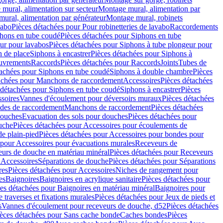
mural, alimentation sur secteur
Montage mural, alimentation par
ural, alimentation par générateur
Montage mural, robinets
vabo
Pièces détachées pour Pour robinetteries de lavabo
Raccordements
hons en tube coudé
Pièces détachées pour Siphons en tube
ur pour lavabos
Pièces détachées pour Siphons à tube plongeur pour
n de place
Siphons à encastrer
Pièces détachées pour Siphons à
uvrements
Raccords
Pièces détachées pour Raccords
Joints
Tubes de
tachées pour Siphons en tube coudé
Siphons à double chambre
Pièces
achées pour Manchons de raccordement
Accessoires
Pièces détachées
 détachées pour Siphons en tube coudé
Siphons à encastrer
Pièces
soires
Vannes d'écoulement pour déversoirs muraux
Pièces détachées
udes de raccordement
Manchons de raccordement
Pièces détachées
ouches
Evacuation des sols pour douches
Pièces détachées pour
uche
Pièces détachées pour Accessoires pour écoulements de
e plain-pied
Pièces détachées pour Accessoires pour bondes pour
 pour Accessoires pour évacuations murales
Receveurs de
urs de douche en matériau minéral
Pièces détachées pour Receveurs
n
Accessoires
Séparations de douche
Pièces détachées pour Séparations
res
Pièces détachées pour Accessoires
Niches de rangement pour
es
Baignoires
Baignoires en acrylique sanitaire
Pièces détachées pour
es détachées pour Baignoires en matériau minéral
Baignoires pour
e traverses et fixations murales
Pièces détachées pour Jeux de pieds et
s
Vannes d'écoulement pour receveurs de douche, d52
Pièces détachées
èces détachées pour Sans cache bonde
Caches bondes
Pièces