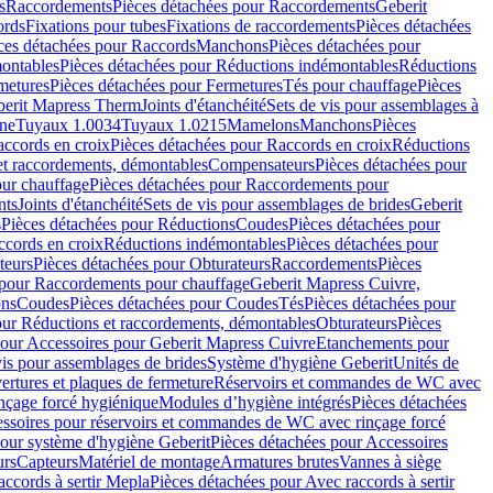
s
Raccordements
Pièces détachées pour Raccordements
Geberit
ords
Fixations pour tubes
Fixations de raccordements
Pièces détachées
ces détachées pour Raccords
Manchons
Pièces détachées pour
ontables
Pièces détachées pour Réductions indémontables
Réductions
metures
Pièces détachées pour Fermetures
Tés pour chauffage
Pièces
berit Mapress Therm
Joints d'étanchéité
Sets de vis pour assemblages à
one
Tuyaux 1.0034
Tuyaux 1.0215
Mamelons
Manchons
Pièces
ccords en croix
Pièces détachées pour Raccords en croix
Réductions
et raccordements, démontables
Compensateurs
Pièces détachées pour
ur chauffage
Pièces détachées pour Raccordements pour
nts
Joints d'étanchéité
Sets de vis pour assemblages de brides
Geberit
s
Pièces détachées pour Réductions
Coudes
Pièces détachées pour
ccords en croix
Réductions indémontables
Pièces détachées pour
teurs
Pièces détachées pour Obturateurs
Raccordements
Pièces
 pour Raccordements pour chauffage
Geberit Mapress Cuivre,
ons
Coudes
Pièces détachées pour Coudes
Tés
Pièces détachées pour
our Réductions et raccordements, démontables
Obturateurs
Pièces
pour Accessoires pour Geberit Mapress Cuivre
Etanchements pour
vis pour assemblages de brides
Système d'hygiène Geberit
Unités de
rtures et plaques de fermeture
Réservoirs et commandes de WC avec
inçage forcé hygiénique
Modules d’hygiène intégrés
Pièces détachées
essoires pour réservoirs et commandes de WC avec rinçage forcé
our système d'hygiène Geberit
Pièces détachées pour Accessoires
urs
Capteurs
Matériel de montage
Armatures brutes
Vannes à siège
accords à sertir Mepla
Pièces détachées pour Avec raccords à sertir