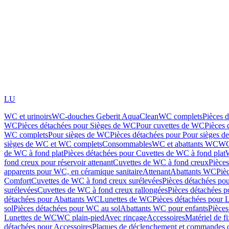
LU
WC et urinoirs
WC-douches Geberit AquaClean
WC complets
Pièces 
WC
Pièces détachées pour Sièges de WC
Pour cuvettes de WC
Pièces 
WC complets
Pour sièges de WC
Pièces détachées pour Pour sièges 
sièges de WC et WC complets
Consommables
WC et abattants WC
WC
de WC à fond plat
Pièces détachées pour Cuvettes de WC à fond plat
fond creux pour réservoir attenant
Cuvettes de WC à fond creux
Pièce
apparents pour WC, en céramique sanitaire
Attenant
Abattants WC
Piè
Comfort
Cuvettes de WC à fond creux surélevées
Pièces détachées po
surélevées
Cuvettes de WC à fond creux rallongées
Pièces détachées p
détachées pour Abattants WC
Lunettes de WC
Pièces détachées pour 
sol
Pièces détachées pour WC au sol
Abattants WC pour enfants
Pièces
Lunettes de WC
WC plain-pied
Avec rinçage
Accessoires
Matériel de f
détachées pour Accessoires
Plaques de déclenchement et commandes