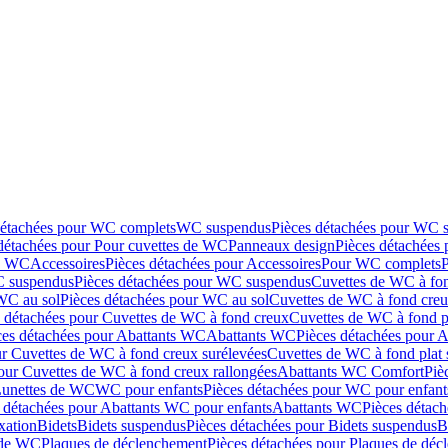
détachées pour WC complets
WC suspendus
Pièces détachées pour WC 
détachées pour Pour cuvettes de WC
Panneaux design
Pièces détachées
de WC
Accessoires
Pièces détachées pour Accessoires
Pour WC complets
 suspendus
Pièces détachées pour WC suspendus
Cuvettes de WC à fo
WC au sol
Pièces détachées pour WC au sol
Cuvettes de WC à fond creux
s détachées pour Cuvettes de WC à fond creux
Cuvettes de WC à fond p
ces détachées pour Abattants WC
Abattants WC
Pièces détachées pour 
ur Cuvettes de WC à fond creux surélevées
Cuvettes de WC à fond plat 
our Cuvettes de WC à fond creux rallongées
Abattants WC Comfort
Piè
Lunettes de WC
WC pour enfants
Pièces détachées pour WC pour enfant
 détachées pour Abattants WC pour enfants
Abattants WC
Pièces détac
ixation
Bidets
Bidets suspendus
Pièces détachées pour Bidets suspendus
B
 de WC
Plaques de déclenchement
Pièces détachées pour Plaques de dé