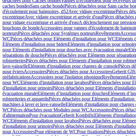
détachées pour Caches bondes
Vannes d'écoulement pour receveurs d
caches bondes
Sans cache bonde
Pièces détachées pour Sans cache bo
d'écoulement pour baignoires, d52
Avec vidage excentrique
Pièces dét
excentrique
Avec vidage excentrique et arrivée d'eau
Pièces détachées 
pour vidage excentrique et arrivée d'eau
A déclenchement par pressio
bouchons de bonde
Accessoires pour vannes d'écoulement de baignoi
porteurs
Pièces détachées pour Systèmes porteurs
Revêtements
Accesso
WC
Pièces détachées pour Eléments d'installation pour WC
Eléments d
Eléments d'installation pour bidets
Eléments d'installation pour urinoir
pour Eléments d'installation pour douches avec évacuation murale
Elé
séparations de douche
Pièces détachées pour Eléments pour séparatio
robinetteries
Pièces détachées pour Eléments d'installation pour robinet
lave-vaisselle
Eléments d'installation pour charges de console
Pièces dé
pour éviers
Accessoires
Pièces détachées pour Accessoires
Geberit GIS
préfabrications
Accessoires pour l'isolation phonique
Revêtements
Eléme
pour WC
Eléments d'installation pour lavabos
Pièces détachées pour El
d'installation pour urinoirs
Pièces détachées pour Eléments d'installatio
évacuation murale
Eléments d’installation pour douches
Eléments d’ins
robinetteries et appareils
Pièces détachées pour Eléments d'installation 
machines à laver et lave-vaisselle
Eléments d'installation pour charges
WC
Pièces détachées pour Modules pour WC
Accessoires
Pièces détac
d'alimentation
Pour évacuation
Geberit Kombifix
Eléments d'installatio
WC
Eléments d'installation pour lavabos
Pièces détachées pour Elément
d'installation pour urinoirs
Pièces détachées pour Eléments d'installatio
pour Accessoires
Pour eléments de WC
Pour fixations
Pièces détachées