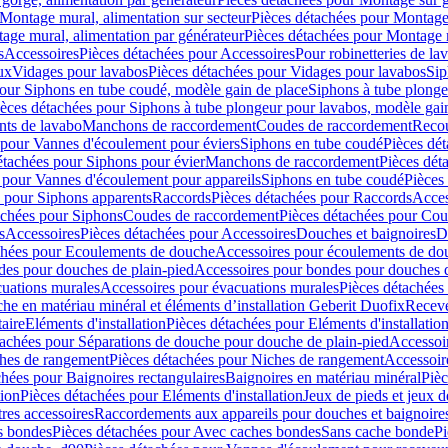
Montage mural, alimentation sur secteur
Pièces détachées pour Montage 
age mural, alimentation par générateur
Pièces détachées pour Montage m
s
Accessoires
Pièces détachées pour Accessoires
Pour robinetteries de la
ux
Vidages pour lavabos
Pièces détachées pour Vidages pour lavabos
Sip
our Siphons en tube coudé, modèle gain de place
Siphons à tube plonge
ièces détachées pour Siphons à tube plongeur pour lavabos, modèle gai
nts de lavabo
Manchons de raccordement
Coudes de raccordement
Reco
 pour Vannes d'écoulement pour éviers
Siphons en tube coudé
Pièces dé
étachées pour Siphons pour évier
Manchons de raccordement
Pièces dét
 pour Vannes d'écoulement pour appareils
Siphons en tube coudé
Pièces
s pour Siphons apparents
Raccords
Pièces détachées pour Raccords
Acces
achées pour Siphons
Coudes de raccordement
Pièces détachées pour Co
s
Accessoires
Pièces détachées pour Accessoires
Douches et baignoires
D
chées pour Ecoulements de douche
Accessoires pour écoulements de do
des pour douches de plain-pied
Accessoires pour bondes pour douches d
cuations murales
Accessoires pour évacuations murales
Pièces détachées
e en matériau minéral et éléments d’installation Geberit Duofix
Receve
aire
Eléments d'installation
Pièces détachées pour Eléments d'installatio
tachées pour Séparations de douche pour douche de plain-pied
Accessoi
hes de rangement
Pièces détachées pour Niches de rangement
Accessoir
chées pour Baignoires rectangulaires
Baignoires en matériau minéral
Pièc
tion
Pièces détachées pour Eléments d'installation
Jeux de pieds et jeux d
res accessoires
Raccordements aux appareils pour douches et baignoire
s bondes
Pièces détachées pour Avec caches bondes
Sans cache bonde
Pi