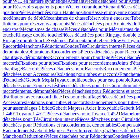
pour WC, en matière synthétique
Attenant
Pièces détachées pour Atten
pour Réservoirs apparents pour WC, en céramique
Attenant
Pièces dét
position
Pièces détachées pour Haute position
Basse et moyenne positi
modérateurs de débit
Mécanismes de chasse
Réservoirs à encastrer
Tube
flotteurs pour réservoirs apparents
Pièces détachées pour Robinets flott
encastrer
Mécanismes de chasse
Pièces détachées pour Mécanismes de
touche
Rinçage double touche
Pièces détachées pour Rinçage double 
Rinçage double touche
Systèmes d'alimentation
Geberit FlowFit
Tuyaux
Raccords
Manchons
Réductions
Coudes
Tés
Circulation interne
Pièces d
démontables
Obturateurs
Raccordements
Pièces détachées pour Racco
chauffage, démontables
Raccordements pour chauffage
Pièces détaché
raccords
Fixations pour tubes
Fixations pour raccordements
Joints d'éta
chauffage
Raccords
Pièces détachées pour Raccords
Raccordements
Piè
détachées pour Accessoires
Isolations pour tubes et raccords
Etanchemen
d'étanchéité
Geberit Mepla
Tuyaux multicouches pour eau potable
Racc
détachées pour Équerres
Tés
Pièces détachées pour Tés
Circulation int
raccordements, démontables
Pièces détachées pour Réductions et rac
distribution avec raccord fileté
Tés pour chauffage
Pièces détachées po
Accessoires
Isolations pour tubes et raccords
Etanchements pour tubes 
pour assemblages à bride
Geberit Mapress Acier Inoxydable
Geberit M
1.4401
Tuyaux 1.4521
Pièces détachées pour Tuyaux 1.4521
Mamelon
détachées pour Tés
Circulation interne
Pièces détachées pour Circulati
détachées pour Réductions et raccordements, démontables
Compensat
Raccordements
Geberit Mapress Acier Inoxydable, gaz
Pièces détaché
Manchons
Réductions
Pièces détachées pour Réductions
Coudes
Pièces