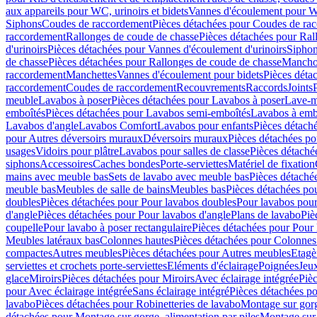
aux appareils pour WC, urinoirs et bidets
Vannes d'écoulement pour W
Siphons
Coudes de raccordement
Pièces détachées pour Coudes de ra
raccordement
Rallonges de coude de chasse
Pièces détachées pour Ral
d'urinoirs
Pièces détachées pour Vannes d'écoulement d'urinoirs
Siphon
de chasse
Pièces détachées pour Rallonges de coude de chasse
Mancho
raccordement
Manchettes
Vannes d'écoulement pour bidets
Pièces déta
raccordement
Coudes de raccordement
Recouvrements
Raccords
Joints
meuble
Lavabos à poser
Pièces détachées pour Lavabos à poser
Lave-m
emboîtés
Pièces détachées pour Lavabos semi-emboîtés
Lavabos à emb
Lavabos d'angle
Lavabos Comfort
Lavabos pour enfants
Pièces détach
pour Autres déversoirs muraux
Déversoirs muraux
Pièces détachées p
usages
Vidoirs pour plâtre
Lavabos pour salles de classe
Pièces détaché
siphons
Accessoires
Caches bondes
Porte-serviettes
Matériel de fixation
mains avec meuble bas
Sets de lavabo avec meuble bas
Pièces détaché
meuble bas
Meubles de salle de bains
Meubles bas
Pièces détachées po
doubles
Pièces détachées pour Pour lavabos doubles
Pour lavabos pou
d'angle
Pièces détachées pour Pour lavabos d'angle
Plans de lavabo
Piè
coupelle
Pour lavabo à poser rectangulaire
Pièces détachées pour Pour 
Meubles latéraux bas
Colonnes hautes
Pièces détachées pour Colonnes
compactes
Autres meubles
Pièces détachées pour Autres meubles
Etagè
serviettes et crochets porte-serviettes
Eléments d'éclairage
Poignées
Jeu
glace
Miroirs
Pièces détachées pour Miroirs
Avec éclairage intégrée
Pièc
pour Avec éclairage intégrée
Sans éclairage intégré
Pièces détachées po
lavabo
Pièces détachées pour Robinetteries de lavabo
Montage sur gorg
détachées pour Montage sur gorge, alimentation par piles
Montage sur 