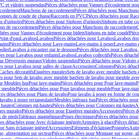
C et vidoirs suspendus
Pièces détachées pour Vannes d'écoulement pou
ccordement
Manchons de raccordement
Pièces détachées pour Manchons
longes de coude de chasse
Raccords en PVC
Pièces détachées pour Ra
s d'urinoirs
Pièces détachées pour Siphons d'urinoirs
Siphons en tube c
ns de raccordement
Pièces détachées pour Manchons de raccordement
C
chées pour Vannes d'écoulement pour bidets
Siphons en tube coudé
Pièc
Point d'eau
Lavabos
Lavabos
Pièces détachées pour Lavabos
Lavabos dou
ains
Pièces détachées pour Lave-mains
Lave-mains à poser
Lave-mains 
oîter
Lavabos à encastrer par le dessous
Pièces détachées pour Lavabos à
ées pour Lavabos pour enfants
Lavabos
Lavabos collectifs
Pièces détaché
our Déversoirs muraux
Vidoirs suspendus
Pièces détachées pour Vidoirs
es pour Lavabos pour salles de classe
Accessoires
Colonnes
Pièces détac
Caches décoratifs
Etagères murales
Sets de lavabo avec meuble bas
Sets 
es pour Sets de lavabo avec meuble bas
Sets de lavabo pour meuble ave
ur Meubles bas
Pour lave-mains
Pièces détachées pour Pour lave-mains
P
r meuble
Pièces détachées pour Pour lavabos pour meuble
Pour lave-mai
ces détachées pour Plans de lavabo
Pour lavabo à poser en forme de cou
lavabo à poser rectangulaire
Meubles latéraux bas
Pièces détachées pour
 hautes
Colonnes mi-hautes
Pièces détachées pour Colonnes mi-hautes
A
res murales
Pièces détachées pour Etagères murales
Accessoires
Pièces d
x de pieds
Tableaux magnétiques
Prises électriques
Pièces détachées pour 
es détachées pour Avec éclairage intégrée
Armoires à glace
Pièces détac
ur Sans éclairage intégré
Accessoires
Eléments d'éclairage
Poignées
Autr
e, alimentation sur secteur
Pièces détachées pour Montage sur gorge, al
gorge, alimentation par générateur
Pièces détachées pour Montage sur g