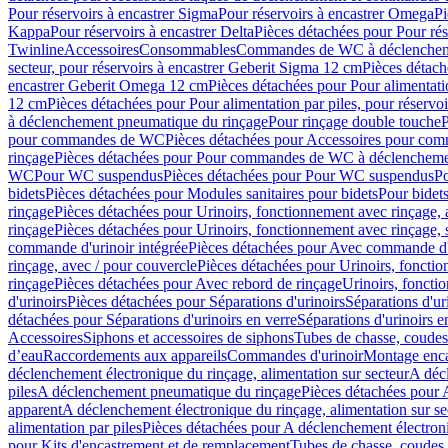
Pour réservoirs à encastrer Sigma
Pour réservoirs à encastrer Omega
Pi
Kappa
Pour réservoirs à encastrer Delta
Pièces détachées pour Pour rés
Twinline
Accessoires
Consommables
Commandes de WC à déclenchemen
secteur, pour réservoirs à encastrer Geberit Sigma 12 cm
Pièces détach
encastrer Geberit Omega 12 cm
Pièces détachées pour Pour alimentati
12 cm
Pièces détachées pour Pour alimentation par piles, pour réservo
à déclenchement pneumatique du rinçage
Pour rinçage double touche
P
pour commandes de WC
Pièces détachées pour Accessoires pour c
rinçage
Pièces détachées pour Pour commandes de WC à déclenchemen
WC
Pour WC suspendus
Pièces détachées pour Pour WC suspendus
P
bidets
Pièces détachées pour Modules sanitaires pour bidets
Pour bidets
rinçage
Pièces détachées pour Urinoirs, fonctionnement avec rinçage, 
rinçage
Pièces détachées pour Urinoirs, fonctionnement avec rinçage, 
commande d'urinoir intégrée
Pièces détachées pour Avec commande d'u
rinçage, avec / pour couvercle
Pièces détachées pour Urinoirs, fonctio
rinçage
Pièces détachées pour Avec rebord de rinçage
Urinoirs, foncti
d'urinoirs
Pièces détachées pour Séparations d'urinoirs
Séparations d'ur
détachées pour Séparations d'urinoirs en verre
Séparations d'urinoirs e
Accessoires
Siphons et accessoires de siphons
Tubes de chasse, coudes
d’eau
Raccordements aux appareils
Commandes d'urinoir
Montage enca
déclenchement électronique du rinçage, alimentation sur secteur
A décl
piles
A déclenchement pneumatique du rinçage
Pièces détachées pour
apparent
A déclenchement électronique du rinçage, alimentation sur se
alimentation par piles
Pièces détachées pour A déclenchement électroni
pour Kits d'encastrement et de remplacement
Tubes de chasse, coudes 