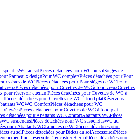
suspendus
WC au sol
Pièces détachées pour WC au sol
Sièges de
 pour Panneaux design
Pour WC complets
Pièces détachées pour Pour
Pour sièges de WC
Pièces détachées pour Pour sièges de WC
Pour
nd creux
Pièces détachées pour Cuvettes de WC à fond creux
Cuvettes
 pour réservoir attenant
Pièces détachées pour Cuvettes de WC à
lat
Pièces détachées pour Cuvettes de WC à fond plat
Réservoirs
Abattants WC
WC Comfort
Pièces détachées pour WC
surélevées
Pièces détachées pour Cuvettes de WC à fond plat
ces détachées pour Abattants WC Comfort
Abattants WC
Pièces
s
WC suspendus
Pièces détachées pour WC suspendus
WC au
hées pour Abattants WC
Lunettes de WC
Pièces détachées pour
idets au sol
Pièces détachées pour Bidets au sol
Accessoires
Pièces
clenchement
Pour réservoirs à encastrer Sigma
Pièces détachées pour