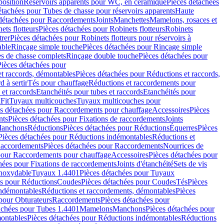
position
Réservoirs apparents pour WC, en céramique
Pièces détachées
étachées pour Tubes de chasse pour réservoirs apparents
Haute
détachées pour Raccordements
Joints
Manchettes
Mamelons, rosaces et
ets flotteurs
Pièces détachées pour Robinets flotteurs
Robinets
trer
Pièces détachées pour Robinets flotteurs pour réservoirs à
able
Rinçage simple touche
Pièces détachées pour Rinçage simple
s de chasse complets
Rinçage double touche
Pièces détachées pour
Pièces détachées pour
t raccords, démontables
Pièces détachées pour Réductions et raccords,
d à sertir
Tés pour chauffage
Réductions et raccordements pour
 et raccords
Etanchéités pour tubes et raccords
Etanchéités pour
Fit
Tuyaux multicouches
Tuyaux multicouches pour
s détachées pour Raccordements pour chauffage
Accessoires
Pièces
nts
Pièces détachées pour Fixations de raccordements
Joints
Manchons
Réductions
Pièces détachées pour Réductions
Équerres
Pièces
Pièces détachées pour Réductions indémontables
Réductions et
accordements
Pièces détachées pour Raccordements
Nourrices de
pour Raccordements pour chauffage
Accessoires
Pièces détachées pour
hées pour Fixations de raccordements
Joints d'étanchéité
Sets de vis
Inoxydable
Tuyaux 1.4401
Pièces détachées pour Tuyaux
es pour Réductions
Coudes
Pièces détachées pour Coudes
Tés
Pièces
indémontables
Réductions et raccordements, démontables
Pièces
pour Obturateurs
Raccordements
Pièces détachées pour
achées pour Tubes 1.4401
Mamelons
Manchons
Pièces détachées pour
ontables
Pièces détachées pour Réductions indémontables
Réductions