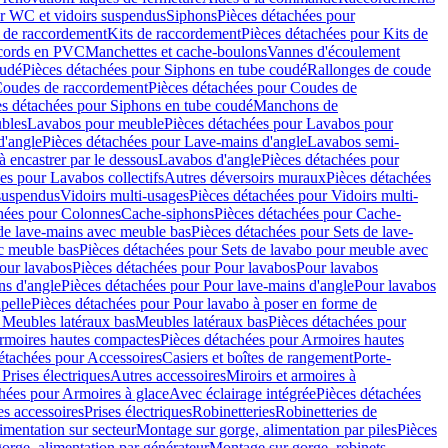
r WC et vidoirs suspendus
Siphons
Pièces détachées pour
 de raccordement
Kits de raccordement
Pièces détachées pour Kits de
ccords en PVC
Manchettes et cache-boulons
Vannes d'écoulement
oudé
Pièces détachées pour Siphons en tube coudé
Rallonges de coude
oudes de raccordement
Pièces détachées pour Coudes de
es détachées pour Siphons en tube coudé
Manchons de
bles
Lavabos pour meuble
Pièces détachées pour Lavabos pour
d'angle
Pièces détachées pour Lave-mains d'angle
Lavabos semi-
 encastrer par le dessous
Lavabos d'angle
Pièces détachées pour
es pour Lavabos collectifs
Autres déversoirs muraux
Pièces détachées
 suspendus
Vidoirs multi-usages
Pièces détachées pour Vidoirs multi-
hées pour Colonnes
Cache-siphons
Pièces détachées pour Cache-
de lave-mains avec meuble bas
Pièces détachées pour Sets de lave-
c meuble bas
Pièces détachées pour Sets de lavabo pour meuble avec
our lavabos
Pièces détachées pour Pour lavabos
Pour lavabos
ns d'angle
Pièces détachées pour Pour lave-mains d'angle
Pour lavabos
pelle
Pièces détachées pour Pour lavabo à poser en forme de
 Meubles latéraux bas
Meubles latéraux bas
Pièces détachées pour
rmoires hautes compactes
Pièces détachées pour Armoires hautes
étachées pour Accessoires
Casiers et boîtes de rangement
Porte-
Prises électriques
Autres accessoires
Miroirs et armoires à
hées pour Armoires à glace
Avec éclairage intégrée
Pièces détachées
es accessoires
Prises électriques
Robinetteries
Robinetteries de
imentation sur secteur
Montage sur gorge, alimentation par piles
Pièces
orge, alimentation par générateur
Montage sur gorge, robinets