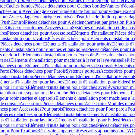
e douche, d90
Pièces détachées pour Vannes d'écoulement pour receveu
nde
Caches bondes
Pièces détachées pour Caches bondes
Vannes d'écoul
achées pour Avec vidage excentrique
Kits de finition pour vidage excen
pour Avec vidage excentrique et arrivée d'eau
Kits de finition pour vida
n PushControl
Pièces détachées pour A déclenchement par pression Pus
res
Kits de raccordement
Arrivées d'eau
Systèmes d'installation et de chas
ires
Pièces détachées pour Accessoires
Eléments d'installation
Pièces dét
'installation pour lavabos
Pièces détachées pour Eléments d'installation
s
Pièces détachées pour Eléments d'installation pour urinoirs
Eléments d'i
ments d'installation pour douches et baignoires
Pièces détachées pour Elé
ns de douche
Eléments d'installation pour déversoirs
Pièces détachées pou
teries
Eléments d'installation pour machines à laver et lave-vaisselle
Pièc
tachées pour Eléments d'installation pour charges de console
Eléments d'
Parois
Pièces détachées pour Parois
Systèmes porteurs
Accessoires pour p
nts d'installation
Pièces détachées pour Eléments d'installation
Eléments
éments d'installation pour lavabos
Eléments d'installation pour bidets
Piè
n pour urinoirs
Eléments d'installation pour douches avec évacuation m
tallation pour séparations de douche
Pièces détachées pour Eléments d’i
pour robinetteries et appareils
Eléments d'installation pour machines à lav
 de console
Accessoires
Pièces détachées pour Accessoires
Modules d'inst
hées pour Accessoires
Pour parois
Pièces détachées pour Pour parois
Pou
n
Pièces détachées pour Eléments d'installation
Eléments d'installation 
s d'installation pour lavabos
Eléments d'installation pour bidets
Pièces d
n pour urinoirs
Eléments d'installation pour douches
Pièces détachées po
 pour Pour fixations
Réservoirs apparents
Réservoirs apparents pour WC,