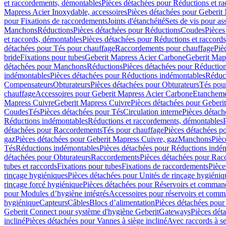
et raccordements, démontables
Pièces détachées pour Réductions et r
Mapress Acier Inoxydable, accessoires
Pièces détachées pour Geberit 
pour Fixations de raccordements
Joints d'étanchéité
Sets de vis pour a
Manchons
Réductions
Pièces détachées pour Réductions
Coudes
Pièces
et raccords, démontables
Pièces détachées pour Réductions et raccord
détachées pour Tés pour chauffage
Raccordements pour chauffage
Piè
bride
Fixations pour tubes
Geberit Mapress Acier Carbone
Geberit Map
détachées pour Manchons
Réductions
Pièces détachées pour Réductio
indémontables
Pièces détachées pour Réductions indémontables
Réduct
Compensateurs
Obturateurs
Pièces détachées pour Obturateurs
Tés pou
chauffage
Accessoires pour Geberit Mapress Acier Carbone
Etanchemen
Mapress Cuivre
Geberit Mapress Cuivre
Pièces détachées pour Geberi
Coudes
Tés
Pièces détachées pour Tés
Circulation interne
Pièces détach
Réductions indémontables
Réductions et raccordements, démontables
détachées pour Raccordements
Tés pour chauffage
Pièces détachées p
gaz
Pièces détachées pour Geberit Mapress Cuivre, gaz
Manchons
Pièc
Tés
Réductions indémontables
Pièces détachées pour Réductions indé
détachées pour Obturateurs
Raccordements
Pièces détachées pour Rac
tubes et raccords
Fixations pour tubes
Fixations de raccordements
Pièce
rinçage hygiéniques
Pièces détachées pour Unités de rinçage hygiéniq
rinçage forcé hygiénique
Pièces détachées pour Réservoirs et comman
pour Modules d’hygiène intégrés
Accessoires pour réservoirs et com
hygiénique
Capteurs
Câbles
Blocs d’alimentation
Pièces détachées pour
Geberit Connect pour système d'hygiène Geberit
Gateways
Pièces dét
incliné
Pièces détachées pour Vannes à siège incliné
Avec raccords à se