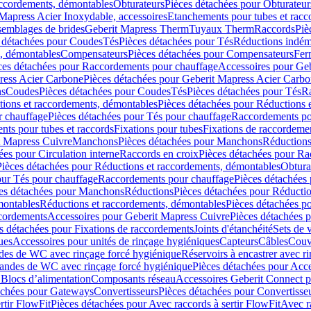
accordements, démontables
Obturateurs
Pièces détachées pour Obturateur
Mapress Acier Inoxydable, accessoires
Etanchements pour tubes et racc
ssemblages de brides
Geberit Mapress Therm
Tuyaux Therm
Raccords
Piè
 détachées pour Coudes
Tés
Pièces détachées pour Tés
Réductions indém
s, démontables
Compensateurs
Pièces détachées pour Compensateurs
Fer
ces détachées pour Raccordements pour chauffage
Accessoires pour Ge
ress Acier Carbone
Pièces détachées pour Geberit Mapress Acier Carb
ns
Coudes
Pièces détachées pour Coudes
Tés
Pièces détachées pour Tés
Ra
ions et raccordements, démontables
Pièces détachées pour Réductions 
r chauffage
Pièces détachées pour Tés pour chauffage
Raccordements po
ts pour tubes et raccords
Fixations pour tubes
Fixations de raccordeme
t Mapress Cuivre
Manchons
Pièces détachées pour Manchons
Réduction
ées pour Circulation interne
Raccords en croix
Pièces détachées pour Ra
Pièces détachées pour Réductions et raccordements, démontables
Obtura
our Tés pour chauffage
Raccordements pour chauffage
Pièces détachées
es détachées pour Manchons
Réductions
Pièces détachées pour Réducti
montables
Réductions et raccordements, démontables
Pièces détachées p
cordements
Accessoires pour Geberit Mapress Cuivre
Pièces détachées 
s détachées pour Fixations de raccordements
Joints d'étanchéité
Sets de 
ues
Accessoires pour unités de rinçage hygiéniques
Capteurs
Câbles
Couve
des de WC avec rinçage forcé hygiénique
Réservoirs à encastrer avec r
mandes de WC avec rinçage forcé hygiénique
Pièces détachées pour Acc
 Blocs d’alimentation
Composants réseau
Accessoires Geberit Connect p
achées pour Gateways
Convertisseurs
Pièces détachées pour Convertisse
rtir FlowFit
Pièces détachées pour Avec raccords à sertir FlowFit
Avec r