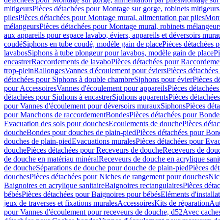
mitigeurs
Pièces détachées pour Montage sur gorge, robinets mitigeurs
piles
Pièces détachées pour Montage mural, alimentation par piles
Mont
mélangeurs
Pièces détachées pour Montage mural, robinets mélangeur
aux appareils pour espace lavabo, éviers, appareils et déversoirs mura
coudé
Siphons en tube coudé, modèle gain de place
Pièces détachées p
lavabos
Siphons à tube plongeur pour lavabos, modèle gain de place
P
encastrer
Raccordements de lavabo
Pièces détachées pour Raccordeme
trop-plein
Rallonges
Vannes d'écoulement pour éviers
Pièces détachées
détachées pour Siphons à double chambre
Siphons pour évier
Pièces d
pour Accessoires
Vannes d'écoulement pour appareils
Pièces détachées
détachées pour Siphons à encastrer
Siphons apparents
Pièces détachée
pour Vannes d'écoulement pour déversoirs muraux
Siphons
Pièces dét
pour Manchons de raccordement
Bondes
Pièces détachées pour Bonde
Evacuation des sols pour douches
Ecoulements de douche
Pièces déta
douche
Bondes pour douches de plain-pied
Pièces détachées pour Bon
douches de plain-pied
Evacuations murales
Pièces détachées pour Eva
douche
Pièces détachées pour Receveurs de douche
Receveurs de douch
de douche en matériau minéral
Receveurs de douche en acrylique sanit
de douche
Séparations de douche pour douche de plain-pied
Pièces dé
douches
Pièces détachées pour Niches de rangement pour douches
Nic
Baignoires en acrylique sanitaire
Baignoires rectangulaires
Pièces déta
bébés
Pièces détachées pour Baignoires pour bébés
Eléments d'installa
jeux de traverses et fixations murales
Accessoires
Kits de réparation
Aut
pour Vannes d'écoulement pour receveurs de douche, d52
Avec cache