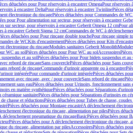
èces détachées pour Pour réservoirs à encastrer Omega
Pour réservoirs 
ervoirs à encastrer Delta
Pour réservoirs à encastrer Twinline
Pièces déta
t électronique du rinçage
Pièces détachées pour Commandes de WC à
ées pour Pour alimentation sur secteur, pour réservoirs à encastrer Geb
on sur secteur, pour réservoirs à encastrer Geberit Omega 12 cm
Pour al
irs à encastrer Geberit Sigma 12 cm
Commandes de WC à déclenchement
ièces détachées pour Pour rinçage double touche
Pour rinçage simple t
ommandes de WC
Kits d'encastrement
Pièces détachées pour Kits d'encast
t électronique du rinçage
Modules sanitaires Geberit Monolith
Modules
our WC au sol
Pièces détachées pour Pour WC au sol
Accessoires
Pièces
 suspendus et au sol
Pièces détachées pour Pour bidets suspendus et au 
avec rebord de rinçage
Sans couvercle
Pièces détachées pour Sans couve
sans rebord de rinçage
Commande d'urinoir apparente ou à encastrer
Piè
rinoir intégrée
Pour commande d'urinoir intégrée
Pièces détachées pou
nnement avec rinçage, avec / pour couvercle
Sans rebord de rinçage
Pièc
onnement sans eau
Pièces détachées pour Urinoirs, fonctionnement sans 
inoirs en matière synthétique
Pièces détachées pour Séparations d'urinoi
n céramique sanitaire
Pièces détachées pour Séparations d'urinoirs en cé
 de chasse et réductions
Pièces détachées pour Tubes de chasse, coudes 
stré
Pièces détachées pour Montage encastré
A déclenchement électroniq
enchement électronique du rinçage, alimentation par piles
Pièces détach
 A déclenchement pneumatique du rinçage
Basic
Pièces détachées pour B
cteur
Pièces détachées pour A déclenchement électronique du rinçage, al
que du rinçage, alimentation par piles
Accessoires
Pièces détachées pou
de chasse et réductions
Sets de rénovation
Pièces détachées pour Sets de