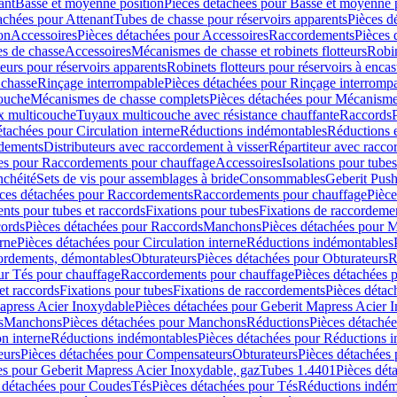
ant
Basse et moyenne position
Pièces détachées pour Basse et moyenne 
achées pour Attenant
Tubes de chasse pour réservoirs apparents
Pièces d
on
Accessoires
Pièces détachées pour Accessoires
Raccordements
Pièces 
s de chasse
Accessoires
Mécanismes de chasse et robinets flotteurs
Robin
eurs pour réservoirs apparents
Robinets flotteurs pour réservoirs à encas
 chasse
Rinçage interrompable
Pièces détachées pour Rinçage interromp
touche
Mécanismes de chasse complets
Pièces détachées pour Mécanisme
 multicouche
Tuyaux multicouche avec résistance chauffante
Raccords
étachées pour Circulation interne
Réductions indémontables
Réductions e
rdements
Distributeurs avec raccordement à visser
Répartiteur avec raccor
es pour Raccordements pour chauffage
Accessoires
Isolations pour tubes
nchéité
Sets de vis pour assemblages à bride
Consommables
Geberit Push
ces détachées pour Raccordements
Raccordements pour chauffage
Pièce
ts pour tubes et raccords
Fixations pour tubes
Fixations de raccordeme
ords
Pièces détachées pour Raccords
Manchons
Pièces détachées pour 
erne
Pièces détachées pour Circulation interne
Réductions indémontables
cordements, démontables
Obturateurs
Pièces détachées pour Obturateurs
R
ur Tés pour chauffage
Raccordements pour chauffage
Pièces détachées 
et raccords
Fixations pour tubes
Fixations de raccordements
Pièces détac
apress Acier Inoxydable
Pièces détachées pour Geberit Mapress Acier 
s
Manchons
Pièces détachées pour Manchons
Réductions
Pièces détaché
on interne
Réductions indémontables
Pièces détachées pour Réductions 
eurs
Pièces détachées pour Compensateurs
Obturateurs
Pièces détachées 
es pour Geberit Mapress Acier Inoxydable, gaz
Tubes 1.4401
Pièces dét
 détachées pour Coudes
Tés
Pièces détachées pour Tés
Réductions indém