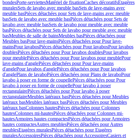
bondes
Porte-serviettes
Matériel de fixation
Caches décoratifs
Etagères
murales
Sets de lavabo avec meuble bas
Sets de lave-mains avec
meuble bas
Pièces détachées pour Sets de lave-mains avec meuble
bas
Sets de lavabo avec meuble bas
Pièces détachées pour Sets de
lavabo avec meuble bas
Sets de lavabo pour meuble avec meuble
bas
Pièces détachées pour Sets de lavabo pour meuble avec meuble
bas
Meubles de salle de bains
Meubles bas
Pièces détachées pour
Meubles bas
Pour lave-mains
Pièces détachées pour Pour lave-
mains
Pour lavabos
Pièces détachées pour Pour lavabos
Pour lavabos
doubles
Pièces détachées pour Pour lavabos doubles
Pour lavabos
pour meuble
Pièces détachées pour Pour lavabos pour meuble
Pour
lave-mains d'angle
Pièces détachées pour Pour lave-mains
d'angle
Pour lavabos d'angle
Pièces détachées pour Pour lavabos
d'angle
Plans de lavabo
Pièces détachées pour Plans de lavabo
Pour
lavabo à poser en forme de coupelle
Pièces détachées pour Pour
lavabo à poser en forme de coupelle
Pour lavabo à poser
rectangulaire
Pièces détachées pour Pour lavabo à poser
rectangulaire
Meubles latéraux bas
Pièces détachées pour Meubles
latéraux bas
Meubles latéraux bas
Pièces détachées pour Meubles
latéraux bas
Colonnes hautes
Pièces détachées pour Colonnes
hautes
Colonnes mi-hautes
Pièces détachées pour Colonnes mi-
hautes
Armoires hautes compactes
Pièces détachées pour Armoires
hautes compactes
Autres meubles
Pièces détachées pour Autres
meubles
Etagères murales
Pièces détachées pour Etagères
murales
Accessoires
Pièces détachées pour Accessoires
Casiers et