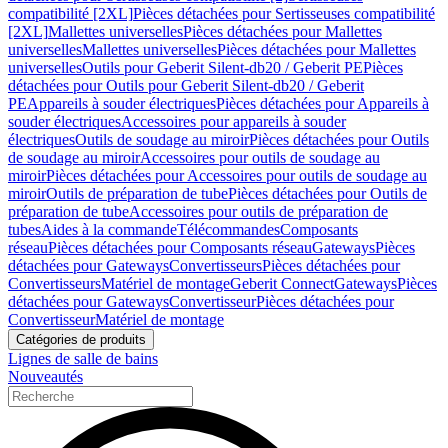
compatibilité [2XL]
Pièces détachées pour Sertisseuses compatibilité
[2XL]
Mallettes universelles
Pièces détachées pour Mallettes
universelles
Mallettes universelles
Pièces détachées pour Mallettes
universelles
Outils pour Geberit Silent-db20 / Geberit PE
Pièces
détachées pour Outils pour Geberit Silent-db20 / Geberit
PE
Appareils à souder électriques
Pièces détachées pour Appareils à
souder électriques
Accessoires pour appareils à souder
électriques
Outils de soudage au miroir
Pièces détachées pour Outils
de soudage au miroir
Accessoires pour outils de soudage au
miroir
Pièces détachées pour Accessoires pour outils de soudage au
miroir
Outils de préparation de tube
Pièces détachées pour Outils de
préparation de tube
Accessoires pour outils de préparation de
tubes
Aides à la commande
Télécommandes
Composants
réseau
Pièces détachées pour Composants réseau
Gateways
Pièces
détachées pour Gateways
Convertisseurs
Pièces détachées pour
Convertisseurs
Matériel de montage
Geberit Connect
Gateways
Pièces
détachées pour Gateways
Convertisseur
Pièces détachées pour
Convertisseur
Matériel de montage
Catégories de produits
Lignes de salle de bains
Nouveautés