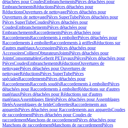
détachées pour Coudes
Embranchements
Pièces détachées pour
Embranchements
Réductions
Pièces détachées pour
Réductions
Ouvertures de nettoyage
Pièces détachées pour
Ouvertures de nettoyage
Pièces SuperTube
Pièces détachées pour
Pièces SuperTube
Coudes
Pièces détachées pour
Coudes
Embranchements
Pièces détachées pour
Embranchements
Raccordements
Pièces détachées pour
Raccordements
Raccordements à emboîter
Pièces détachées pour
Raccordements à emboîter
Raccordements à griffes
Réductions sur
d'autres matériaux
Accessoires
Pièces détachées pour
Accessoires
Colliers
Obturateurs
Joints
Pièces détachées pour
Joints
Consommables
Geberit PE
Tuyaux
Pièces
Pièces détachées pour
Pièces
Coudes
Embranchements
Réductions
Ouvertures de
nettoyage
Pièces détachées pour Ouvertures de
nettoyage
Réductions
Pièces SuperTube
Pièces
spéciales
Raccordements
Pièces détachées pour
Raccordements
Raccords soudés
Raccordements à emboîter
Pièces
détachées pour Raccordements à emboîter
Réductions sur d'autres
matériaux
Pièces détachées pour Réductions sur d'autres
matériaux
Assemblages filetés
Pièces détachées pour Assemblages
filetés
Assemblages de bride
Collerettes
Raccordements aux
appareils
Pièces détachées pour Raccordements aux appareils
Coudes
de raccordement
Pièces détachées pour Coudes de
raccordement
Manchons de raccordement
Pièces détachées pour
Manchons de raccordement
Manchons de raccordement
Pièces