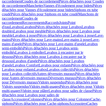
raccordement
Coudes de raccordement
Pièces détachées pour Coudes
de raccordement
Manchettes
Vannes d'écoulement pour bidets
Pièces
détachées pour Vannes d'écoulement pour bidets
Siphons en tube
coudé
Pièces détachées pour Siphons en tube coudé
Manchons de
raccordement
Coudes de
raccordement
Recouvrements
Raccords
Joints
Point
d'eau
Lavabos
Lavabos
Pièces détachées pour Lavabos
Lavabos
doubles
Lavabos pour meuble
Pièces détachées pour Lavabos pour
meuble
Lavabos à poser
Pièces détachées pour Lavabos à poser
Lave-
mains
Pièces détachées pour Lave-mains
Lave-mains à poser
Lave-
mains d'angle
Pièces détachées pour Lave-mains d'angle
Lavabos
semi-emboîtés
Pièces détachées pour Lavabos semi-
emboîtés
Lavabos à emboîter
Lavabos à encastrer par le
dessous
Pièces détachées pour Lavabos à encastrer par le
dessous
Lavabos d'angle
Pièces détachées pour Lavabos
d'angle
Lavabos Comfort
Lavabos pour enfants
Pièces détachées pour
Lavabos pour enfants
Lavabos
Lavabos collectifs
Pièces détachées
pour Lavabos collectifs
Autres déversoirs muraux
Pièces détachées
pour Autres déversoirs muraux
Déversoirs muraux
Pièces détachées
pour Déversoirs muraux
Vidoirs suspendus
Pièces détachées pour
Vidoirs suspendus
Vidoirs multi-usages
Pièces détachées pour Vidoirs
multi-usages
Vidoirs pour plâtre
Lavabos pour salles de classe
Pièces
détachées pour Lavabos pour salles de
classe
Accessoires
Colonnes
Pièces détachées pour Colonnes
Cache-
siphons
Pièces détachées pour Cache-siphons
Accessoires
Caches