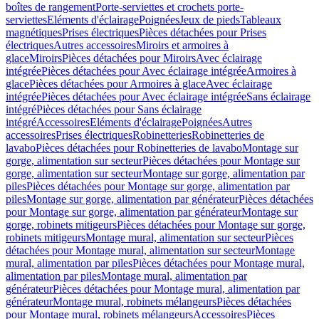
boîtes de rangement
Porte-serviettes et crochets porte-
serviettes
Eléments d'éclairage
Poignées
Jeux de pieds
Tableaux
magnétiques
Prises électriques
Pièces détachées pour Prises
électriques
Autres accessoires
Miroirs et armoires à
glace
Miroirs
Pièces détachées pour Miroirs
Avec éclairage
intégrée
Pièces détachées pour Avec éclairage intégrée
Armoires à
glace
Pièces détachées pour Armoires à glace
Avec éclairage
intégrée
Pièces détachées pour Avec éclairage intégrée
Sans éclairage
intégré
Pièces détachées pour Sans éclairage
intégré
Accessoires
Eléments d'éclairage
Poignées
Autres
accessoires
Prises électriques
Robinetteries
Robinetteries de
lavabo
Pièces détachées pour Robinetteries de lavabo
Montage sur
gorge, alimentation sur secteur
Pièces détachées pour Montage sur
gorge, alimentation sur secteur
Montage sur gorge, alimentation par
piles
Pièces détachées pour Montage sur gorge, alimentation par
piles
Montage sur gorge, alimentation par générateur
Pièces détachées
pour Montage sur gorge, alimentation par générateur
Montage sur
gorge, robinets mitigeurs
Pièces détachées pour Montage sur gorge,
robinets mitigeurs
Montage mural, alimentation sur secteur
Pièces
détachées pour Montage mural, alimentation sur secteur
Montage
mural, alimentation par piles
Pièces détachées pour Montage mural,
alimentation par piles
Montage mural, alimentation par
générateur
Pièces détachées pour Montage mural, alimentation par
générateur
Montage mural, robinets mélangeurs
Pièces détachées
pour Montage mural, robinets mélangeurs
Accessoires
Pièces