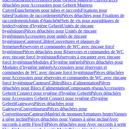
détachées pour Accessoires pour Geberit Mapress
Cuivre
Etanchements pour tubes et raccords
Fixations pour
tubes
Fixations de raccordements
Pièces détachées pour Fixations de
raccordements
Joints d'étanchéité
Sets de vis pour assemblages de
brides
Système d'hygiène Geberit
Unités de rinçage
hygiéniques
Pièces détachées pour Unités de rinçage
hygiéniques
Accessoires pour unités de rinçage
hygiéniques
Capteurs
Câbles
Couvertures et plaques de
fermeture
Réservoirs et commandes de WC avec rinçage forcé
hygiénique
Pièces détachées pour Réservoirs et commandes de WC
avec rinçage forcé hygiénique
Réservoirs à encastrer avec rinçage
forcé hygiénique
Modules d’hygiène intégrés
Pièces détachées pour
Modules d’hygiène intégrés
Accessoires pour réservoirs et
commandes de WC avec rinçage forcé hygiénique
Pièces détachées
pour Accessoires pour réservoirs et commandes de WC avec rinçage
forcé hygiénique
Capteurs
Câbles
Blocs d’alimentation
Pièces
détachées pour Blocs d’alimentation
Composants réseau
Accessoires
Geberit Connect pour système d'hygiène Geberit
Pièces détachées
pour Accessoires Geberit Connect pour système d'hygiène
Geberit
Gateways
Pièces détachées pour
Gateways
Convertisseurs
Pièces détachées pour
Convertisseurs
Capteurs
Matériel de montage
Armatures brutes
Vannes
à siège incliné
Pièces détachées pour Vannes à siège incliné
Avec
raccords à sertir FlowFit
Pièces détachées pour Avec raccords à sertir