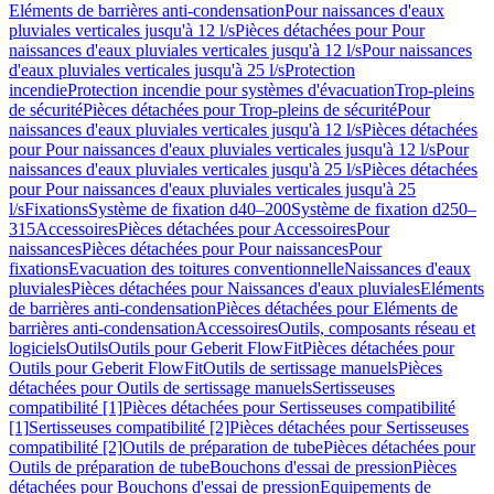
Eléments de barrières anti-condensation
Pour naissances d'eaux
pluviales verticales jusqu'à 12 l/s
Pièces détachées pour Pour
naissances d'eaux pluviales verticales jusqu'à 12 l/s
Pour naissances
d'eaux pluviales verticales jusqu'à 25 l/s
Protection
incendie
Protection incendie pour systèmes d'évacuation
Trop-pleins
de sécurité
Pièces détachées pour Trop-pleins de sécurité
Pour
naissances d'eaux pluviales verticales jusqu'à 12 l/s
Pièces détachées
pour Pour naissances d'eaux pluviales verticales jusqu'à 12 l/s
Pour
naissances d'eaux pluviales verticales jusqu'à 25 l/s
Pièces détachées
pour Pour naissances d'eaux pluviales verticales jusqu'à 25
l/s
Fixations
Système de fixation d40–200
Système de fixation d250–
315
Accessoires
Pièces détachées pour Accessoires
Pour
naissances
Pièces détachées pour Pour naissances
Pour
fixations
Evacuation des toitures conventionnelle
Naissances d'eaux
pluviales
Pièces détachées pour Naissances d'eaux pluviales
Eléments
de barrières anti-condensation
Pièces détachées pour Eléments de
barrières anti-condensation
Accessoires
Outils, composants réseau et
logiciels
Outils
Outils pour Geberit FlowFit
Pièces détachées pour
Outils pour Geberit FlowFit
Outils de sertissage manuels
Pièces
détachées pour Outils de sertissage manuels
Sertisseuses
compatibilité [1]
Pièces détachées pour Sertisseuses compatibilité
[1]
Sertisseuses compatibilité [2]
Pièces détachées pour Sertisseuses
compatibilité [2]
Outils de préparation de tube
Pièces détachées pour
Outils de préparation de tube
Bouchons d'essai de pression
Pièces
détachées pour Bouchons d'essai de pression
Equipements de