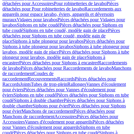
détachées pour Accessoires
Pour robinetteries de lavabo
Pièces
détachées pour Pour robinetteries de lavabo
Raccordements aux
appareils pour espace lavabo, éviers, appareils et déversoirs
muraux
Vidages pour lavabos
Pièces détachées pour Vidages pour
lavabos
Siphons en tube coudé
Pièces détachées pour Siphons en
tube coudé
Siphons en tube coudé, modèle gain de place
Pièces
détachées pour Siphons en tube coudé, modèle gain de
place
Siphons à tube plongeur pour lavabos
Pièces détachées pour
Siphons à tube plongeur pour lavabos
Siphons à tube plongeur pour
lavabos, modèle gain de place
Pièces détachées pour Siphons à tube
plongeur pour lavabos, modèle gain de place
Siphons à
encastrer
Pièces détachées pour Siphons à encastrer
Raccordements
de lavabo
Pièces détachées pour Raccordements de lavabo
Manchons
de raccordement
Coudes de
raccordement
Recouvrements
Raccords
Pièces détachées pour
Raccords
Joints
Tubes de trop-plein
Rallonges
Vannes d'écoulement
pour éviers
Pièces détachées pour Vannes d'écoulement pour
éviers
Siphons en tube coudé
Pièces détachées pour Siphons en tube
coudé
Siphons à double chambre
Pièces détachées pour Siphons à
double chambre
Siphons pour évier
Pièces détachées pour Siphons
pour évier
Manchons de raccordement
Pièces détachées pour
Manchons de raccordement
Accessoires
Pièces détachées pour
Accessoires
Vannes d'écoulement pour appareils
Pièces détachées
pour Vannes d'écoulement pour appareils
Siphons en tube
coudé
Pièces détachées pour Siphons en tube coudé
Siphons à