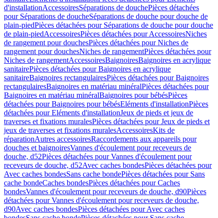
d'installation
Accessoires
Séparations de douche
Pièces détachées
pour Séparations de douche
Séparations de douche pour douche de
plain-pied
Pièces détachées pour Séparations de douche pour douche
de plain-pied
Accessoires
Pièces détachées pour Accessoires
Niches
de rangement pour douches
Pièces détachées pour Niches de
rangement pour douches
Niches de rangement
Pièces détachées pour
Niches de rangement
Accessoires
Baignoires
Baignoires en acrylique
sanitaire
Pièces détachées pour Baignoires en acrylique
sanitaire
Baignoires rectangulaires
Pièces détachées pour Baignoires
rectangulaires
Baignoires en matériau minéral
Pièces détachées pour
Baignoires en matériau minéral
Baignoires pour bébés
Pièces
détachées pour Baignoires pour bébés
Eléments d'installation
Pièces
détachées pour Eléments d'installation
Jeux de pieds et jeux de
traverses et fixations murales
Pièces détachées pour Jeux de pieds et
jeux de traverses et fixations murales
Accessoires
Kits de
réparation
Autres accessoires
Raccordements aux appareils pour
douches et baignoires
Vannes d'écoulement pour receveurs de
douche, d52
Pièces détachées pour Vannes d'écoulement pour
receveurs de douche, d52
Avec caches bondes
Pièces détachées pour
Avec caches bondes
Sans cache bonde
Pièces détachées pour Sans
cache bonde
Caches bondes
Pièces détachées pour Caches
bondes
Vannes d'écoulement pour receveurs de douche, d90
Pièces
détachées pour Vannes d'écoulement pour receveurs de douche,
d90
Avec caches bondes
Pièces détachées pour Avec caches
bondes
Sans cache bonde
Pièces détachées pour Sans cache