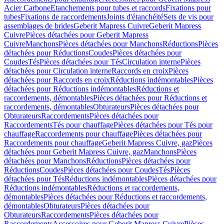
Acier Carbone
Etanchements pour tubes et raccords
Fixations pour
tubes
Fixations de raccordements
Joints d'étanchéité
Sets de vis pour
assemblages de brides
Geberit Mapress Cuivre
Geberit Mapress
Cuivre
Pièces détachées pour Geberit Mapress
Cuivre
Manchons
Pièces détachées pour Manchons
Réductions
Pièces
détachées pour Réductions
Coudes
Pièces détachées pour
Coudes
Tés
Pièces détachées pour Tés
Circulation interne
Pièces
détachées pour Circulation interne
Raccords en croix
Pièces
détachées pour Raccords en croix
Réductions indémontables
Pièces
détachées pour Réductions indémontables
Réductions et
raccordements, démontables
Pièces détachées pour Réductions et
raccordements, démontables
Obturateurs
Pièces détachées pour
Obturateurs
Raccordements
Pièces détachées pour
Raccordements
Tés pour chauffage
Pièces détachées pour Tés pour
chauffage
Raccordements pour chauffage
Pièces détachées pour
Raccordements pour chauffage
Geberit Mapress Cuivre, gaz
Pièces
détachées pour Geberit Mapress Cuivre, gaz
Manchons
Pièces
détachées pour Manchons
Réductions
Pièces détachées pour
Réductions
Coudes
Pièces détachées pour Coudes
Tés
Pièces
détachées pour Tés
Réductions indémontables
Pièces détachées pour
Réductions indémontables
Réductions et raccordements,
démontables
Pièces détachées pour Réductions et raccordements,
démontables
Obturateurs
Pièces détachées pour
Obturateurs
Raccordements
Pièces détachées pour
Raccordements
Accessoires pour Geberit Mapress Cuivre
Pièces