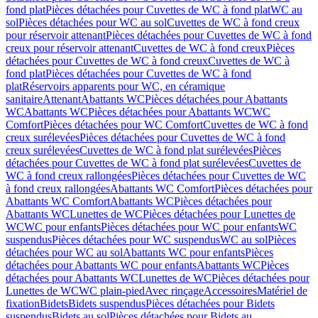
fond plat
Pièces détachées pour Cuvettes de WC à fond plat
WC au
sol
Pièces détachées pour WC au sol
Cuvettes de WC à fond creux
pour réservoir attenant
Pièces détachées pour Cuvettes de WC à fond
creux pour réservoir attenant
Cuvettes de WC à fond creux
Pièces
détachées pour Cuvettes de WC à fond creux
Cuvettes de WC à
fond plat
Pièces détachées pour Cuvettes de WC à fond
plat
Réservoirs apparents pour WC, en céramique
sanitaire
Attenant
Abattants WC
Pièces détachées pour Abattants
WC
Abattants WC
Pièces détachées pour Abattants WC
WC
Comfort
Pièces détachées pour WC Comfort
Cuvettes de WC à fond
creux surélevées
Pièces détachées pour Cuvettes de WC à fond
creux surélevées
Cuvettes de WC à fond plat surélevées
Pièces
détachées pour Cuvettes de WC à fond plat surélevées
Cuvettes de
WC à fond creux rallongées
Pièces détachées pour Cuvettes de WC
à fond creux rallongées
Abattants WC Comfort
Pièces détachées pour
Abattants WC Comfort
Abattants WC
Pièces détachées pour
Abattants WC
Lunettes de WC
Pièces détachées pour Lunettes de
WC
WC pour enfants
Pièces détachées pour WC pour enfants
WC
suspendus
Pièces détachées pour WC suspendus
WC au sol
Pièces
détachées pour WC au sol
Abattants WC pour enfants
Pièces
détachées pour Abattants WC pour enfants
Abattants WC
Pièces
détachées pour Abattants WC
Lunettes de WC
Pièces détachées pour
Lunettes de WC
WC plain-pied
Avec rinçage
Accessoires
Matériel de
fixation
Bidets
Bidets suspendus
Pièces détachées pour Bidets
suspendus
Bidets au sol
Pièces détachées pour Bidets au