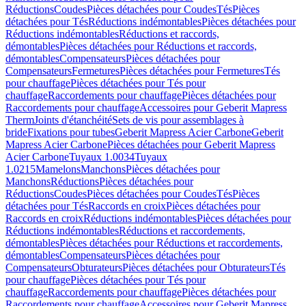
Réductions
Coudes
Pièces détachées pour Coudes
Tés
Pièces
détachées pour Tés
Réductions indémontables
Pièces détachées pour
Réductions indémontables
Réductions et raccords,
démontables
Pièces détachées pour Réductions et raccords,
démontables
Compensateurs
Pièces détachées pour
Compensateurs
Fermetures
Pièces détachées pour Fermetures
Tés
pour chauffage
Pièces détachées pour Tés pour
chauffage
Raccordements pour chauffage
Pièces détachées pour
Raccordements pour chauffage
Accessoires pour Geberit Mapress
Therm
Joints d'étanchéité
Sets de vis pour assemblages à
bride
Fixations pour tubes
Geberit Mapress Acier Carbone
Geberit
Mapress Acier Carbone
Pièces détachées pour Geberit Mapress
Acier Carbone
Tuyaux 1.0034
Tuyaux
1.0215
Mamelons
Manchons
Pièces détachées pour
Manchons
Réductions
Pièces détachées pour
Réductions
Coudes
Pièces détachées pour Coudes
Tés
Pièces
détachées pour Tés
Raccords en croix
Pièces détachées pour
Raccords en croix
Réductions indémontables
Pièces détachées pour
Réductions indémontables
Réductions et raccordements,
démontables
Pièces détachées pour Réductions et raccordements,
démontables
Compensateurs
Pièces détachées pour
Compensateurs
Obturateurs
Pièces détachées pour Obturateurs
Tés
pour chauffage
Pièces détachées pour Tés pour
chauffage
Raccordements pour chauffage
Pièces détachées pour
Raccordements pour chauffage
Accessoires pour Geberit Mapress