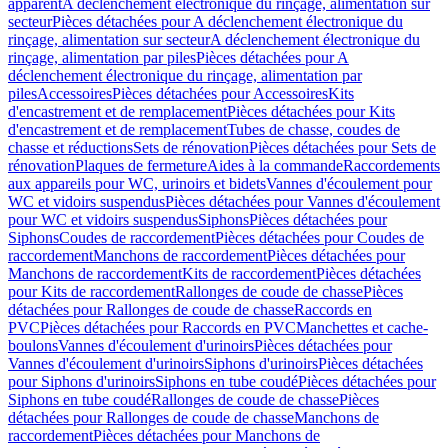
apparent
A déclenchement électronique du rinçage, alimentation sur
secteur
Pièces détachées pour A déclenchement électronique du
rinçage, alimentation sur secteur
A déclenchement électronique du
rinçage, alimentation par piles
Pièces détachées pour A
déclenchement électronique du rinçage, alimentation par
piles
Accessoires
Pièces détachées pour Accessoires
Kits
d'encastrement et de remplacement
Pièces détachées pour Kits
d'encastrement et de remplacement
Tubes de chasse, coudes de
chasse et réductions
Sets de rénovation
Pièces détachées pour Sets de
rénovation
Plaques de fermeture
Aides à la commande
Raccordements
aux appareils pour WC, urinoirs et bidets
Vannes d'écoulement pour
WC et vidoirs suspendus
Pièces détachées pour Vannes d'écoulement
pour WC et vidoirs suspendus
Siphons
Pièces détachées pour
Siphons
Coudes de raccordement
Pièces détachées pour Coudes de
raccordement
Manchons de raccordement
Pièces détachées pour
Manchons de raccordement
Kits de raccordement
Pièces détachées
pour Kits de raccordement
Rallonges de coude de chasse
Pièces
détachées pour Rallonges de coude de chasse
Raccords en
PVC
Pièces détachées pour Raccords en PVC
Manchettes et cache-
boulons
Vannes d'écoulement d'urinoirs
Pièces détachées pour
Vannes d'écoulement d'urinoirs
Siphons d'urinoirs
Pièces détachées
pour Siphons d'urinoirs
Siphons en tube coudé
Pièces détachées pour
Siphons en tube coudé
Rallonges de coude de chasse
Pièces
détachées pour Rallonges de coude de chasse
Manchons de
raccordement
Pièces détachées pour Manchons de