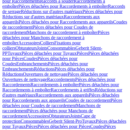
pour Raccordements
Raccords à souder
Raccordements à
emboîter
Pièces détachées pour Raccordements à emboîter
Raccords
de serrage
Réductions sur d'autres matériaux
Pièces détachées pour
Réductions sur d'autres matériaux
Raccordements aux
appareils
Pièces détachées pour Raccordements aux appareils
Coudes
de raccordement
Pièces détachées pour Coudes de
raccordement
Manchons de raccordement à emboîter
Pièces
détachées pour Manchons de raccordement à
emboîter
Accessoires
Colliers
Fixations pour
colliers
Obturateurs
Joints
Consommables
Geberit Silent-
PP
Tuyaux
Pièces détachées pour Tuyaux
Pièces
Pièces détachées
pour Pièces
Coudes
Pièces détachées pour
Coudes
Embranchements
Pièces détachées pour
Embranchements
Réductions
Pièces détachées pour
Réductions
Ouvertures de nettoyage
Pièces détachées pour
Ouvertures de nettoyage
Raccordements
Pièces détachées pour
Raccordements
Raccordements à emboîter
Pièces détachées pour
Raccordements à emboîter
Raccordements à griffes
Réductions sur
d'autres matériaux
Raccordements aux appareils
Pièces détachées
pour Raccordements aux appareils
Coudes de raccordement
Pièces
détachées pour Coudes de raccordement
Manchons de
raccordement
Pièces détachées pour Manchons de
raccordement
Accessoires
Obturateurs
Joints
Cape de
protection
Consommables
Geberit Silent-Pro
Tuyaux
Pièces détachées
pour Tuyaux
Pièces
Pièces détachées pour Pièces
Coudes
Pièces