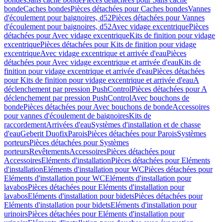
bonde
Caches bondes
Pièces détachées pour Caches bondes
Vannes
d'écoulement pour baignoires, d52
Pièces détachées pour Vannes
d'écoulement pour baignoires, d52
Avec vidage excentrique
Pièces
détachées pour Avec vidage excentrique
Kits de finition pour vidage
excentrique
Pièces détachées pour Kits de finition pour vidage
excentrique
Avec vidage excentrique et arrivée d'eau
Pièces
détachées pour Avec vidage excentrique et arrivée d'eau
Kits de
finition pour vidage excentrique et arrivée d'eau
Pièces détachées
pour Kits de finition pour vidage excentrique et arrivée d'eau
A
déclenchement par pression PushControl
Pièces détachées pour A
déclenchement par pression PushControl
Avec bouchons de
bonde
Pièces détachées pour Avec bouchons de bonde
Accessoires
pour vannes d'écoulement de baignoires
Kits de
raccordement
Arrivées d'eau
Systèmes d'installation et de chasse
d'eau
Geberit Duofix
Parois
Pièces détachées pour Parois
Systèmes
porteurs
Pièces détachées pour Systèmes
porteurs
Revêtements
Accessoires
Pièces détachées pour
Accessoires
Eléments d'installation
Pièces détachées pour Eléments
d'installation
Eléments d'installation pour WC
Pièces détachées pour
Eléments d'installation pour WC
Eléments d'installation pour
lavabos
Pièces détachées pour Eléments d'installation pour
lavabos
Eléments d'installation pour bidets
Pièces détachées pour
Eléments d'installation pour bidets
Eléments d'installation pour
urinoirs
Pièces détachées pour Eléments d'installation pour