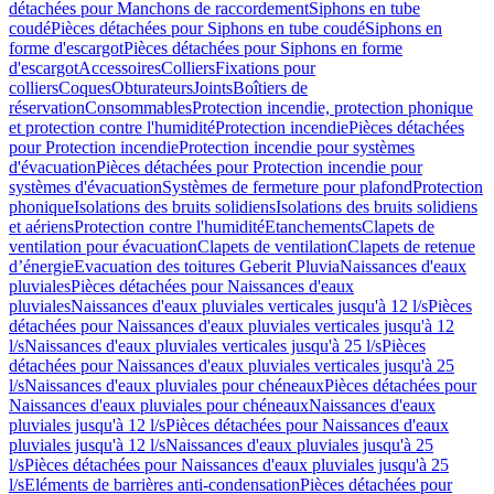
détachées pour Manchons de raccordement
Siphons en tube
coudé
Pièces détachées pour Siphons en tube coudé
Siphons en
forme d'escargot
Pièces détachées pour Siphons en forme
d'escargot
Accessoires
Colliers
Fixations pour
colliers
Coques
Obturateurs
Joints
Boîtiers de
réservation
Consommables
Protection incendie, protection phonique
et protection contre l'humidité
Protection incendie
Pièces détachées
pour Protection incendie
Protection incendie pour systèmes
d'évacuation
Pièces détachées pour Protection incendie pour
systèmes d'évacuation
Systèmes de fermeture pour plafond
Protection
phonique
Isolations des bruits solidiens
Isolations des bruits solidiens
et aériens
Protection contre l'humidité
Etanchements
Clapets de
ventilation pour évacuation
Clapets de ventilation
Clapets de retenue
d’énergie
Evacuation des toitures Geberit Pluvia
Naissances d'eaux
pluviales
Pièces détachées pour Naissances d'eaux
pluviales
Naissances d'eaux pluviales verticales jusqu'à 12 l/s
Pièces
détachées pour Naissances d'eaux pluviales verticales jusqu'à 12
l/s
Naissances d'eaux pluviales verticales jusqu'à 25 l/s
Pièces
détachées pour Naissances d'eaux pluviales verticales jusqu'à 25
l/s
Naissances d'eaux pluviales pour chéneaux
Pièces détachées pour
Naissances d'eaux pluviales pour chéneaux
Naissances d'eaux
pluviales jusqu'à 12 l/s
Pièces détachées pour Naissances d'eaux
pluviales jusqu'à 12 l/s
Naissances d'eaux pluviales jusqu'à 25
l/s
Pièces détachées pour Naissances d'eaux pluviales jusqu'à 25
l/s
Eléments de barrières anti-condensation
Pièces détachées pour