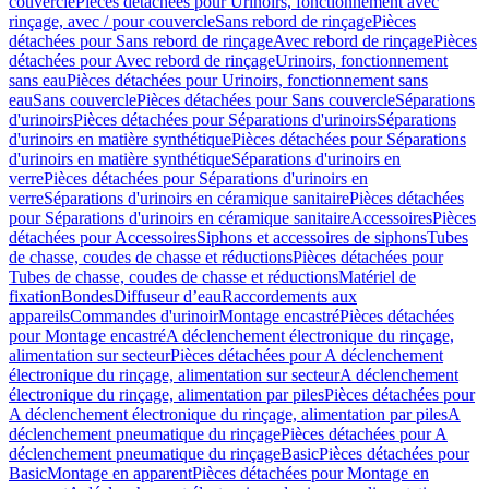
couvercle
Pièces détachées pour Urinoirs, fonctionnement avec
rinçage, avec / pour couvercle
Sans rebord de rinçage
Pièces
détachées pour Sans rebord de rinçage
Avec rebord de rinçage
Pièces
détachées pour Avec rebord de rinçage
Urinoirs, fonctionnement
sans eau
Pièces détachées pour Urinoirs, fonctionnement sans
eau
Sans couvercle
Pièces détachées pour Sans couvercle
Séparations
d'urinoirs
Pièces détachées pour Séparations d'urinoirs
Séparations
d'urinoirs en matière synthétique
Pièces détachées pour Séparations
d'urinoirs en matière synthétique
Séparations d'urinoirs en
verre
Pièces détachées pour Séparations d'urinoirs en
verre
Séparations d'urinoirs en céramique sanitaire
Pièces détachées
pour Séparations d'urinoirs en céramique sanitaire
Accessoires
Pièces
détachées pour Accessoires
Siphons et accessoires de siphons
Tubes
de chasse, coudes de chasse et réductions
Pièces détachées pour
Tubes de chasse, coudes de chasse et réductions
Matériel de
fixation
Bondes
Diffuseur d’eau
Raccordements aux
appareils
Commandes d'urinoir
Montage encastré
Pièces détachées
pour Montage encastré
A déclenchement électronique du rinçage,
alimentation sur secteur
Pièces détachées pour A déclenchement
électronique du rinçage, alimentation sur secteur
A déclenchement
électronique du rinçage, alimentation par piles
Pièces détachées pour
A déclenchement électronique du rinçage, alimentation par piles
A
déclenchement pneumatique du rinçage
Pièces détachées pour A
déclenchement pneumatique du rinçage
Basic
Pièces détachées pour
Basic
Montage en apparent
Pièces détachées pour Montage en