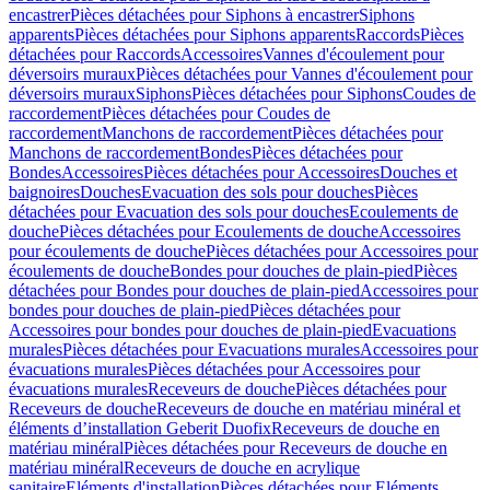
encastrer
Pièces détachées pour Siphons à encastrer
Siphons
apparents
Pièces détachées pour Siphons apparents
Raccords
Pièces
détachées pour Raccords
Accessoires
Vannes d'écoulement pour
déversoirs muraux
Pièces détachées pour Vannes d'écoulement pour
déversoirs muraux
Siphons
Pièces détachées pour Siphons
Coudes de
raccordement
Pièces détachées pour Coudes de
raccordement
Manchons de raccordement
Pièces détachées pour
Manchons de raccordement
Bondes
Pièces détachées pour
Bondes
Accessoires
Pièces détachées pour Accessoires
Douches et
baignoires
Douches
Evacuation des sols pour douches
Pièces
détachées pour Evacuation des sols pour douches
Ecoulements de
douche
Pièces détachées pour Ecoulements de douche
Accessoires
pour écoulements de douche
Pièces détachées pour Accessoires pour
écoulements de douche
Bondes pour douches de plain-pied
Pièces
détachées pour Bondes pour douches de plain-pied
Accessoires pour
bondes pour douches de plain-pied
Pièces détachées pour
Accessoires pour bondes pour douches de plain-pied
Evacuations
murales
Pièces détachées pour Evacuations murales
Accessoires pour
évacuations murales
Pièces détachées pour Accessoires pour
évacuations murales
Receveurs de douche
Pièces détachées pour
Receveurs de douche
Receveurs de douche en matériau minéral et
éléments d’installation Geberit Duofix
Receveurs de douche en
matériau minéral
Pièces détachées pour Receveurs de douche en
matériau minéral
Receveurs de douche en acrylique
sanitaire
Eléments d'installation
Pièces détachées pour Eléments