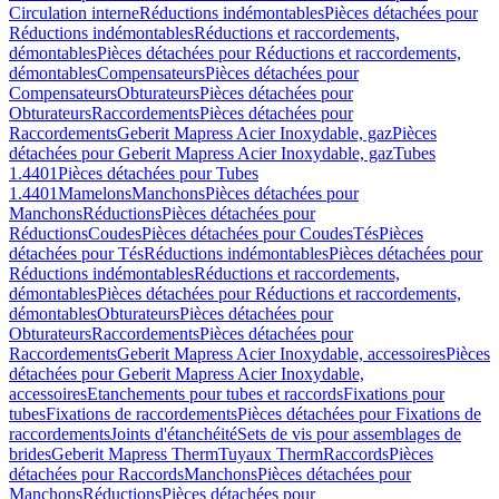
Circulation interne
Réductions indémontables
Pièces détachées pour
Réductions indémontables
Réductions et raccordements,
démontables
Pièces détachées pour Réductions et raccordements,
démontables
Compensateurs
Pièces détachées pour
Compensateurs
Obturateurs
Pièces détachées pour
Obturateurs
Raccordements
Pièces détachées pour
Raccordements
Geberit Mapress Acier Inoxydable, gaz
Pièces
détachées pour Geberit Mapress Acier Inoxydable, gaz
Tubes
1.4401
Pièces détachées pour Tubes
1.4401
Mamelons
Manchons
Pièces détachées pour
Manchons
Réductions
Pièces détachées pour
Réductions
Coudes
Pièces détachées pour Coudes
Tés
Pièces
détachées pour Tés
Réductions indémontables
Pièces détachées pour
Réductions indémontables
Réductions et raccordements,
démontables
Pièces détachées pour Réductions et raccordements,
démontables
Obturateurs
Pièces détachées pour
Obturateurs
Raccordements
Pièces détachées pour
Raccordements
Geberit Mapress Acier Inoxydable, accessoires
Pièces
détachées pour Geberit Mapress Acier Inoxydable,
accessoires
Etanchements pour tubes et raccords
Fixations pour
tubes
Fixations de raccordements
Pièces détachées pour Fixations de
raccordements
Joints d'étanchéité
Sets de vis pour assemblages de
brides
Geberit Mapress Therm
Tuyaux Therm
Raccords
Pièces
détachées pour Raccords
Manchons
Pièces détachées pour
Manchons
Réductions
Pièces détachées pour