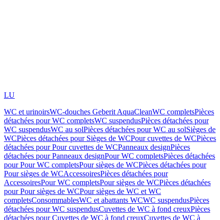
LU
WC et urinoirs
WC-douches Geberit AquaClean
WC complets
Pièces
détachées pour WC complets
WC suspendus
Pièces détachées pour
WC suspendus
WC au sol
Pièces détachées pour WC au sol
Sièges de
WC
Pièces détachées pour Sièges de WC
Pour cuvettes de WC
Pièces
détachées pour Pour cuvettes de WC
Panneaux design
Pièces
détachées pour Panneaux design
Pour WC complets
Pièces détachées
pour Pour WC complets
Pour sièges de WC
Pièces détachées pour
Pour sièges de WC
Accessoires
Pièces détachées pour
Accessoires
Pour WC complets
Pour sièges de WC
Pièces détachées
pour Pour sièges de WC
Pour sièges de WC et WC
complets
Consommables
WC et abattants WC
WC suspendus
Pièces
détachées pour WC suspendus
Cuvettes de WC à fond creux
Pièces
détachées pour Cuvettes de WC à fond creux
Cuvettes de WC à