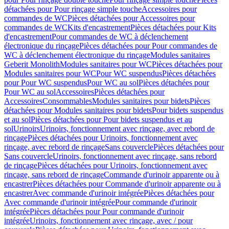
détachées pour Pour rinçage simple touche
Accessoires pour
commandes de WC
Pièces détachées pour Accessoires pour
commandes de WC
Kits d'encastrement
Pièces détachées pour Kits
d'encastrement
Pour commandes de WC à déclenchement
électronique du rinçage
Pièces détachées pour Pour commandes de
WC à déclenchement électronique du rinçage
Modules sanitaires
Geberit Monolith
Modules sanitaires pour WC
Pièces détachées pour
Modules sanitaires pour WC
Pour WC suspendus
Pièces détachées
pour Pour WC suspendus
Pour WC au sol
Pièces détachées pour
Pour WC au sol
Accessoires
Pièces détachées pour
Accessoires
Consommables
Modules sanitaires pour bidets
Pièces
détachées pour Modules sanitaires pour bidets
Pour bidets suspendus
et au sol
Pièces détachées pour Pour bidets suspendus et au
sol
Urinoirs
Urinoirs, fonctionnement avec rinçage, avec rebord de
rinçage
Pièces détachées pour Urinoirs, fonctionnement avec
rinçage, avec rebord de rinçage
Sans couvercle
Pièces détachées pour
Sans couvercle
Urinoirs, fonctionnement avec rinçage, sans rebord
de rinçage
Pièces détachées pour Urinoirs, fonctionnement avec
rinçage, sans rebord de rinçage
Commande d'urinoir apparente ou à
encastrer
Pièces détachées pour Commande d'urinoir apparente ou à
encastrer
Avec commande d'urinoir intégrée
Pièces détachées pour
Avec commande d'urinoir intégrée
Pour commande d'urinoir
intégrée
Pièces détachées pour Pour commande d'urinoir
intégrée
Urinoirs, fonctionnement avec rinçage, avec / pour