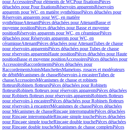
pour Accessoires
Pour eléments de WC
Pour fixations
Pièces
détachées pour Pour fixations
Réservoirs apparents
Réservoirs
apparents pour WC, en matière synthétique
Pièces détachées pour
Réservoirs apparents pour WC, en matière
synthétique
Attenant
Pièces détachées pour Attenant
Basse et
moyenne position
Pièces détachées pour Basse et moyenne
position
Réservoirs apparents pour WC, en céramique
Pièces
détachées pour Réservoirs apparents pour WC, en
céramique
Attenant
Pièces détachées pour Attenant
Tubes de chasse
pour réservoirs apparents
Pièces détachées pour Tubes de chasse
pour réservoirs apparents
Haute position
Pièces détachées pour Haute
position
Basse et moyenne position
Accessoires
Pièces détachées pour
Accessoires
Raccordements
Pièces détachées pour
Raccordements
Joints
Manchettes
Mamelons, rosaces et modérateurs
de débit
Mécanismes de chasse
Réservoirs à encastrer
Tubes de
chasse
Accessoires
Mécanismes de chasse et robinets
flotteurs
Robinets flotteurs
Pièces détachées pour Robinets
flotteurs
Robinets flotteurs pour réservoirs apparents
Pièces détachées
pour Robinets flotteurs pour réservoirs apparents
Robinets flotteurs
pour réservoirs à encastrer
Pièces détachées pour Robinets flotteurs
pour réservoirs à encastrer
Mécanismes de chasse
Pièces détachées
pour Mécanismes de chasse
Rinçage interrompable
Pièces détachées
pour Rinçage interrompable
Rinçage simple touche
Pièces détachées
pour Rinçage simple touche
Rinçage double touche
Pièces détachées
pour Rinçage double touche
Mécanismes de chasse complets
Pièces