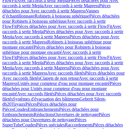
FlowFit
Avec raccords à sertir Mepla
Pièces détachées pour Avec
raccords à sertir Mepla
Avec raccords à sertir Mapress
Pièces
détachées pour Avec raccords à sertir Mapress
Vannes
d’échantillonnage
Robinets à boisseau sphérique
Pièces détachées
pour Robinets à boisseau sphérique
Avec raccords à sertir
FlowFit
Pièces détachées pour Avec raccords à sertir FlowFit
Avec
raccords à sertir Mepla
Pièces détachées pour Avec raccords à sertir
Mepla
Avec raccords à sertir Mapress
Pièces détachées pour Avec
raccords à sertir Mapress
Robinets à boisseau sphérique pour
montage encastré
Pièces détachées pour Robinets à boisseau
sphérique pour montage encastré
Avec raccords à sertir
FlowFit
Pièces détachées pour Avec raccords à sertir FlowFit
Avec
raccords à sertir Mepla
Pièces détachées pour Avec raccords à sertir
Mepla
Avec raccords à sertir Mapress
Pièces détachées pour Avec
raccords à sertir Mapress
Avec raccords filetés
Pièces détachées pour
Avec raccords filetés
Clapets de non retour
Avec raccords à sertir
Mapress
Unités pour compteur d'eau pour montage encastré
Pièces
détachées pour Unités pour compteur d'eau pour montage
encastré
Avec raccords filetés
Pièces détachées pour Avec raccords
filetés
Systèmes d'évacuation des bâtiments
Geberit Silent-
db20
Tuyaux
Pièces
Pièces détachées pour
Pièces
Coudes
Embranchements
Pièces détachées pour
Embranchements
Réductions
Ouvertures de nettoyage
Pièces
détachées pour Ouvertures de nettoyage
Pièces
SuperTube
Coudes
Pièces spéciales
Raccordements
Pièces détachées