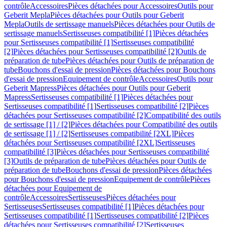
contrôle
Accessoires
Pièces détachées pour Accessoires
Outils pour
Geberit Mepla
Pièces détachées pour Outils pour Geberit
Mepla
Outils de sertissage manuels
Pièces détachées pour Outils de
sertissage manuels
Sertisseuses compatibilité [1]
Pièces détachées
pour Sertisseuses compatibilité [1]
Sertisseuses compatibilité
[2]
Pièces détachées pour Sertisseuses compatibilité [2]
Outils de
préparation de tube
Pièces détachées pour Outils de préparation de
tube
Bouchons d'essai de pression
Pièces détachées pour Bouchons
d'essai de pression
Equipement de contrôle
Accessoires
Outils pour
Geberit Mapress
Pièces détachées pour Outils pour Geberit
Mapress
Sertisseuses compatibilité [1]
Pièces détachées pour
Sertisseuses compatibilité [1]
Sertisseuses compatibilité [2]
Pièces
détachées pour Sertisseuses compatibilité [2]
Compatibilité des outils
de sertissage [1] / [2]
Pièces détachées pour Compatibilité des outils
de sertissage [1] / [2]
Sertisseuses compatibilité [2XL]
Pièces
détachées pour Sertisseuses compatibilité [2XL]
Sertisseuses
compatibilité [3]
Pièces détachées pour Sertisseuses compatibilité
[3]
Outils de préparation de tube
Pièces détachées pour Outils de
préparation de tube
Bouchons d'essai de pression
Pièces détachées
pour Bouchons d'essai de pression
Equipement de contrôle
Pièces
détachées pour Equipement de
contrôle
Accessoires
Sertisseuses
Pièces détachées pour
Sertisseuses
Sertisseuses compatibilité [1]
Pièces détachées pour
Sertisseuses compatibilité [1]
Sertisseuses compatibilité [2]
Pièces
détachées pour Sertisseuses compatibilité [2]
Sertisseuses