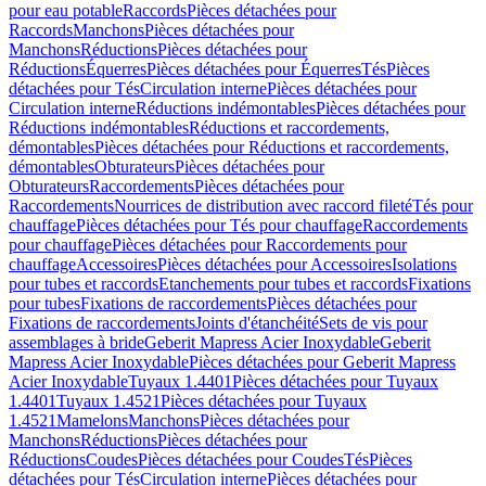
pour eau potable
Raccords
Pièces détachées pour
Raccords
Manchons
Pièces détachées pour
Manchons
Réductions
Pièces détachées pour
Réductions
Équerres
Pièces détachées pour Équerres
Tés
Pièces
détachées pour Tés
Circulation interne
Pièces détachées pour
Circulation interne
Réductions indémontables
Pièces détachées pour
Réductions indémontables
Réductions et raccordements,
démontables
Pièces détachées pour Réductions et raccordements,
démontables
Obturateurs
Pièces détachées pour
Obturateurs
Raccordements
Pièces détachées pour
Raccordements
Nourrices de distribution avec raccord fileté
Tés pour
chauffage
Pièces détachées pour Tés pour chauffage
Raccordements
pour chauffage
Pièces détachées pour Raccordements pour
chauffage
Accessoires
Pièces détachées pour Accessoires
Isolations
pour tubes et raccords
Etanchements pour tubes et raccords
Fixations
pour tubes
Fixations de raccordements
Pièces détachées pour
Fixations de raccordements
Joints d'étanchéité
Sets de vis pour
assemblages à bride
Geberit Mapress Acier Inoxydable
Geberit
Mapress Acier Inoxydable
Pièces détachées pour Geberit Mapress
Acier Inoxydable
Tuyaux 1.4401
Pièces détachées pour Tuyaux
1.4401
Tuyaux 1.4521
Pièces détachées pour Tuyaux
1.4521
Mamelons
Manchons
Pièces détachées pour
Manchons
Réductions
Pièces détachées pour
Réductions
Coudes
Pièces détachées pour Coudes
Tés
Pièces
détachées pour Tés
Circulation interne
Pièces détachées pour