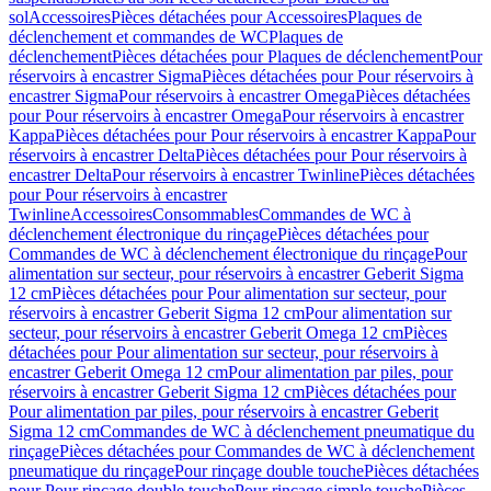
sol
Accessoires
Pièces détachées pour Accessoires
Plaques de
déclenchement et commandes de WC
Plaques de
déclenchement
Pièces détachées pour Plaques de déclenchement
Pour
réservoirs à encastrer Sigma
Pièces détachées pour Pour réservoirs à
encastrer Sigma
Pour réservoirs à encastrer Omega
Pièces détachées
pour Pour réservoirs à encastrer Omega
Pour réservoirs à encastrer
Kappa
Pièces détachées pour Pour réservoirs à encastrer Kappa
Pour
réservoirs à encastrer Delta
Pièces détachées pour Pour réservoirs à
encastrer Delta
Pour réservoirs à encastrer Twinline
Pièces détachées
pour Pour réservoirs à encastrer
Twinline
Accessoires
Consommables
Commandes de WC à
déclenchement électronique du rinçage
Pièces détachées pour
Commandes de WC à déclenchement électronique du rinçage
Pour
alimentation sur secteur, pour réservoirs à encastrer Geberit Sigma
12 cm
Pièces détachées pour Pour alimentation sur secteur, pour
réservoirs à encastrer Geberit Sigma 12 cm
Pour alimentation sur
secteur, pour réservoirs à encastrer Geberit Omega 12 cm
Pièces
détachées pour Pour alimentation sur secteur, pour réservoirs à
encastrer Geberit Omega 12 cm
Pour alimentation par piles, pour
réservoirs à encastrer Geberit Sigma 12 cm
Pièces détachées pour
Pour alimentation par piles, pour réservoirs à encastrer Geberit
Sigma 12 cm
Commandes de WC à déclenchement pneumatique du
rinçage
Pièces détachées pour Commandes de WC à déclenchement
pneumatique du rinçage
Pour rinçage double touche
Pièces détachées
pour Pour rinçage double touche
Pour rinçage simple touche
Pièces