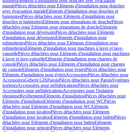
urinoirs
Eléments d'installation pour douches avec évacuation
murale
Pièces détachées pour Eléments d'installation pour douches
avec évacuation murale
Eléments d'installation pour douches et
baignoires
Pièces détachées pour Eléments d'installation pour
douches et baignoires
Eléments pour séparations de douche
Pièces
détachées pour Eléments pour séparations de douche
Eléments
d'installation pour déversoirs
Pièces détachées pour Eléments
d'installation pour déversoirs
Eléments d'installation pour
robinetteries
Pièces détachées pour Eléments d'installation pour
robinetteries
Eléments d'installation pour machines à laver et lave-
vaisselle
Pièces détachées pour Eléments d'installation pour machines
à laver et lave-vaisselle
Eléments d'installation pour charges de
console
Pièces détachées pour Eléments d'installation pour charges
de console
Eléments d'installation pour éviers
Pièces détachées pour
Eléments d'installation pour éviers
Accessoires
Pièces détachées pour
Accessoires
Geberit GIS
Parois
Pièces détachées pour Parois
Systèmes
porteurs
Accessoires pour préfabrications
Pièces détachées pour
Accessoires pour préfabrications
Accessoires pour l'isolation
phonique
Revêtements
Eléments d'installation
Pièces détachées pour
Eléments d'installation
Eléments d'installation pour WC
Pièces
détachées pour Eléments d'installation pour WC
Eléments
d'installation pour lavabos
Pièces détachées pour Eléments
d'installation pour lavabos
Eléments d'installation pour bidets
Pièces
détachées pour Eléments d'installation pour bidets
Eléments
d'installation pour urinoirs
Pièces détachées pour Eléments