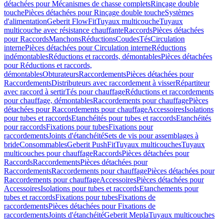
détachées pour Mécanismes de chasse complets
Rinçage double
touche
Pièces détachées pour Rinçage double touche
Systèmes
d'alimentation
Geberit FlowFit
Tuyaux multicouche
Tuyaux
multicouche avec résistance chauffante
Raccords
Pièces détachées
pour Raccords
Manchons
Réductions
Coudes
Tés
Circulation
interne
Pièces détachées pour Circulation interne
Réductions
indémontables
Réductions et raccords, démontables
Pièces détachées
pour Réductions et raccords,
démontables
Obturateurs
Raccordements
Pièces détachées pour
Raccordements
Distributeurs avec raccordement à visser
Répartiteur
avec raccord à sertir
Tés pour chauffage
Réductions et raccordements
pour chauffage, démontables
Raccordements pour chauffage
Pièces
détachées pour Raccordements pour chauffage
Accessoires
Isolations
pour tubes et raccords
Etanchéités pour tubes et raccords
Etanchéités
pour raccords
Fixations pour tubes
Fixations pour
raccordements
Joints d'étanchéité
Sets de vis pour assemblages à
bride
Consommables
Geberit PushFit
Tuyaux multicouches
Tuyaux
multicouches pour chauffage
Raccords
Pièces détachées pour
Raccords
Raccordements
Pièces détachées pour
Raccordements
Raccordements pour chauffage
Pièces détachées pour
Raccordements pour chauffage
Accessoires
Pièces détachées pour
Accessoires
Isolations pour tubes et raccords
Etanchements pour
tubes et raccords
Fixations pour tubes
Fixations de
raccordements
Pièces détachées pour Fixations de
raccordements
Joints d'étanchéité
Geberit Mepla
Tuyaux multicouches