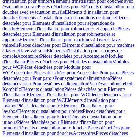
d'installation pour urinoirs
Eléments d'installation pour douches avec
évacuation murale
Pièces détachées pour Eléments d'installation pour
douches avec évacuation murale
Eléments d’installation pour
douches
Eléments d’installation pour séparations de douche
Pièces
détachées pour Eléments d’installation pour séparations de
douche
Eléments d'installation pour robinetteries et appareils
Pièces
détachées pour Eléments d'installation pour robinetteries et
appareils
Eléments d'installation pour machines à laver et lave-
vaisselle
Pièces détachées pour Eléments d'installation pour machines
à laver et lave-vaisselle
Eléments d'installation pour charges de
console
Accessoires
Pièces détachées pour Accessoires
Modules
d'installation
Pièces détachées pour Modules d'installation
Modules
pour WC
Pièces détachées pour Modules pour
WC
Accessoires
Pièces détachées pour Accessoires
Pour parois
Pièces
détachées pour Pour parois
Pour systèmes d'alimentation
Pièces
détachées pour Pour systèmes d'alimentation
Pour évacuation
Geberit
Kombifix
Eléments d'installation
Pièces détachées pour Eléments
d'installation
Eléments d'installation pour WC
Pièces détachées pour
Eléments d'installation pour WC
Eléments d'installation pour
lavabos
Pièces détachées pour Eléments d'installation pour
lavabos
Eléments d'installation pour bidets
Pièces détachées pour
Eléments d'installation pour bidets
Eléments d'installation pour
urinoirs
Pièces détachées pour Eléments d'installation pour
urinoirs
Eléments d'installation pour douches
Pièces détachées pour
Eléments d'installation pour douches
Accessoires
Pièces détachées