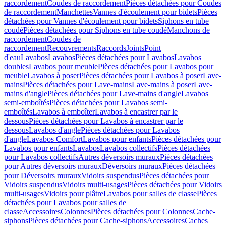
raccordement
Coudes de raccordement
Pièces détachées pour Coudes
de raccordement
Manchettes
Vannes d'écoulement pour bidets
Pièces
détachées pour Vannes d'écoulement pour bidets
Siphons en tube
coudé
Pièces détachées pour Siphons en tube coudé
Manchons de
raccordement
Coudes de
raccordement
Recouvrements
Raccords
Joints
Point
d'eau
Lavabos
Lavabos
Pièces détachées pour Lavabos
Lavabos
doubles
Lavabos pour meuble
Pièces détachées pour Lavabos pour
meuble
Lavabos à poser
Pièces détachées pour Lavabos à poser
Lave-
mains
Pièces détachées pour Lave-mains
Lave-mains à poser
Lave-
mains d'angle
Pièces détachées pour Lave-mains d'angle
Lavabos
semi-emboîtés
Pièces détachées pour Lavabos semi-
emboîtés
Lavabos à emboîter
Lavabos à encastrer par le
dessous
Pièces détachées pour Lavabos à encastrer par le
dessous
Lavabos d'angle
Pièces détachées pour Lavabos
d'angle
Lavabos Comfort
Lavabos pour enfants
Pièces détachées pour
Lavabos pour enfants
Lavabos
Lavabos collectifs
Pièces détachées
pour Lavabos collectifs
Autres déversoirs muraux
Pièces détachées
pour Autres déversoirs muraux
Déversoirs muraux
Pièces détachées
pour Déversoirs muraux
Vidoirs suspendus
Pièces détachées pour
Vidoirs suspendus
Vidoirs multi-usages
Pièces détachées pour Vidoirs
multi-usages
Vidoirs pour plâtre
Lavabos pour salles de classe
Pièces
détachées pour Lavabos pour salles de
classe
Accessoires
Colonnes
Pièces détachées pour Colonnes
Cache-
siphons
Pièces détachées pour Cache-siphons
Accessoires
Caches