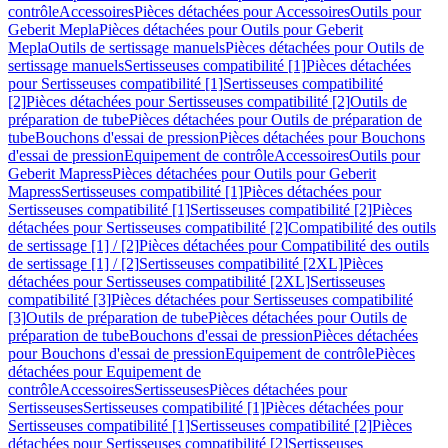
contrôle
Accessoires
Pièces détachées pour Accessoires
Outils pour
Geberit Mepla
Pièces détachées pour Outils pour Geberit
Mepla
Outils de sertissage manuels
Pièces détachées pour Outils de
sertissage manuels
Sertisseuses compatibilité [1]
Pièces détachées
pour Sertisseuses compatibilité [1]
Sertisseuses compatibilité
[2]
Pièces détachées pour Sertisseuses compatibilité [2]
Outils de
préparation de tube
Pièces détachées pour Outils de préparation de
tube
Bouchons d'essai de pression
Pièces détachées pour Bouchons
d'essai de pression
Equipement de contrôle
Accessoires
Outils pour
Geberit Mapress
Pièces détachées pour Outils pour Geberit
Mapress
Sertisseuses compatibilité [1]
Pièces détachées pour
Sertisseuses compatibilité [1]
Sertisseuses compatibilité [2]
Pièces
détachées pour Sertisseuses compatibilité [2]
Compatibilité des outils
de sertissage [1] / [2]
Pièces détachées pour Compatibilité des outils
de sertissage [1] / [2]
Sertisseuses compatibilité [2XL]
Pièces
détachées pour Sertisseuses compatibilité [2XL]
Sertisseuses
compatibilité [3]
Pièces détachées pour Sertisseuses compatibilité
[3]
Outils de préparation de tube
Pièces détachées pour Outils de
préparation de tube
Bouchons d'essai de pression
Pièces détachées
pour Bouchons d'essai de pression
Equipement de contrôle
Pièces
détachées pour Equipement de
contrôle
Accessoires
Sertisseuses
Pièces détachées pour
Sertisseuses
Sertisseuses compatibilité [1]
Pièces détachées pour
Sertisseuses compatibilité [1]
Sertisseuses compatibilité [2]
Pièces
détachées pour Sertisseuses compatibilité [2]
Sertisseuses