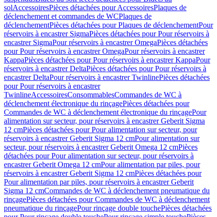
sol
Accessoires
Pièces détachées pour Accessoires
Plaques de
déclenchement et commandes de WC
Plaques de
déclenchement
Pièces détachées pour Plaques de déclenchement
Pour
réservoirs à encastrer Sigma
Pièces détachées pour Pour réservoirs à
encastrer Sigma
Pour réservoirs à encastrer Omega
Pièces détachées
pour Pour réservoirs à encastrer Omega
Pour réservoirs à encastrer
Kappa
Pièces détachées pour Pour réservoirs à encastrer Kappa
Pour
réservoirs à encastrer Delta
Pièces détachées pour Pour réservoirs à
encastrer Delta
Pour réservoirs à encastrer Twinline
Pièces détachées
pour Pour réservoirs à encastrer
Twinline
Accessoires
Consommables
Commandes de WC à
déclenchement électronique du rinçage
Pièces détachées pour
Commandes de WC à déclenchement électronique du rinçage
Pour
alimentation sur secteur, pour réservoirs à encastrer Geberit Sigma
12 cm
Pièces détachées pour Pour alimentation sur secteur, pour
réservoirs à encastrer Geberit Sigma 12 cm
Pour alimentation sur
secteur, pour réservoirs à encastrer Geberit Omega 12 cm
Pièces
détachées pour Pour alimentation sur secteur, pour réservoirs à
encastrer Geberit Omega 12 cm
Pour alimentation par piles, pour
réservoirs à encastrer Geberit Sigma 12 cm
Pièces détachées pour
Pour alimentation par piles, pour réservoirs à encastrer Geberit
Sigma 12 cm
Commandes de WC à déclenchement pneumatique du
rinçage
Pièces détachées pour Commandes de WC à déclenchement
pneumatique du rinçage
Pour rinçage double touche
Pièces détachées
pour Pour rinçage double touche
Pour rinçage simple touche
Pièces