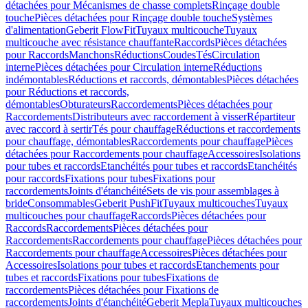
détachées pour Mécanismes de chasse complets
Rinçage double
touche
Pièces détachées pour Rinçage double touche
Systèmes
d'alimentation
Geberit FlowFit
Tuyaux multicouche
Tuyaux
multicouche avec résistance chauffante
Raccords
Pièces détachées
pour Raccords
Manchons
Réductions
Coudes
Tés
Circulation
interne
Pièces détachées pour Circulation interne
Réductions
indémontables
Réductions et raccords, démontables
Pièces détachées
pour Réductions et raccords,
démontables
Obturateurs
Raccordements
Pièces détachées pour
Raccordements
Distributeurs avec raccordement à visser
Répartiteur
avec raccord à sertir
Tés pour chauffage
Réductions et raccordements
pour chauffage, démontables
Raccordements pour chauffage
Pièces
détachées pour Raccordements pour chauffage
Accessoires
Isolations
pour tubes et raccords
Etanchéités pour tubes et raccords
Etanchéités
pour raccords
Fixations pour tubes
Fixations pour
raccordements
Joints d'étanchéité
Sets de vis pour assemblages à
bride
Consommables
Geberit PushFit
Tuyaux multicouches
Tuyaux
multicouches pour chauffage
Raccords
Pièces détachées pour
Raccords
Raccordements
Pièces détachées pour
Raccordements
Raccordements pour chauffage
Pièces détachées pour
Raccordements pour chauffage
Accessoires
Pièces détachées pour
Accessoires
Isolations pour tubes et raccords
Etanchements pour
tubes et raccords
Fixations pour tubes
Fixations de
raccordements
Pièces détachées pour Fixations de
raccordements
Joints d'étanchéité
Geberit Mepla
Tuyaux multicouches