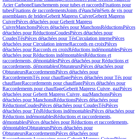
Acier Carbone
Etanchements pour tubes et raccords
Fixations pour
tubes
Fixations de raccordements
Joints d'étanchéité
Sets de vis pour
assemblages de brides
Geberit Mapress Cuivre
Geberit Mapress
Cuivre
Pièces détachées pour Geberit Mapress
Cuivre
Manchons
Pièces détachées pour Manchons
Réductions
Pièces
détachées pour Réductions
Coudes
Pièces détachées pour
Coudes
Tés
Pièces détachées pour Tés
Circulation interne
Pièces
détachées pour Circulation interne
Raccords en croix
Pièces
détachées pour Raccords en croix
Réductions indémontables
Pièces
détachées pour Réductions indémontables
Réductions et
raccordements, démontables
Pièces détachées pour Réductions et
raccordements, démontables
Obturateurs
Pièces détachées pour
Obturateurs
Raccordements
Pièces détachées pour
Raccordements
Tés pour chauffage
Pièces détachées pour Tés pour
chauffage
Raccordements pour chauffage
Pièces détachées pour
Raccordements pour chauffage
Geberit Mapress Cuivre, gaz
Pièces
détachées pour Geberit Mapress Cuivre, gaz
Manchons
Pièces
détachées pour Manchons
Réductions
Pièces détachées pour
Réductions
Coudes
Pièces détachées pour Coudes
Tés
Pièces
détachées pour Tés
Réductions indémontables
Pièces détachées pour
Réductions indémontables
Réductions et raccordements,
démontables
Pièces détachées pour Réductions et raccordements,
démontables
Obturateurs
Pièces détachées pour
Obturateurs
Raccordements
Pièces détachées pour
Raccordements
Accessoires pour Geberit Mapress Cuivre
Pièces