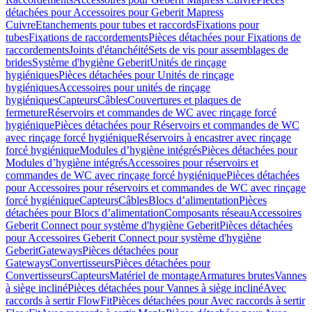
détachées pour Accessoires pour Geberit Mapress
Cuivre
Etanchements pour tubes et raccords
Fixations pour
tubes
Fixations de raccordements
Pièces détachées pour Fixations de
raccordements
Joints d'étanchéité
Sets de vis pour assemblages de
brides
Système d'hygiène Geberit
Unités de rinçage
hygiéniques
Pièces détachées pour Unités de rinçage
hygiéniques
Accessoires pour unités de rinçage
hygiéniques
Capteurs
Câbles
Couvertures et plaques de
fermeture
Réservoirs et commandes de WC avec rinçage forcé
hygiénique
Pièces détachées pour Réservoirs et commandes de WC
avec rinçage forcé hygiénique
Réservoirs à encastrer avec rinçage
forcé hygiénique
Modules d’hygiène intégrés
Pièces détachées pour
Modules d’hygiène intégrés
Accessoires pour réservoirs et
commandes de WC avec rinçage forcé hygiénique
Pièces détachées
pour Accessoires pour réservoirs et commandes de WC avec rinçage
forcé hygiénique
Capteurs
Câbles
Blocs d’alimentation
Pièces
détachées pour Blocs d’alimentation
Composants réseau
Accessoires
Geberit Connect pour système d'hygiène Geberit
Pièces détachées
pour Accessoires Geberit Connect pour système d'hygiène
Geberit
Gateways
Pièces détachées pour
Gateways
Convertisseurs
Pièces détachées pour
Convertisseurs
Capteurs
Matériel de montage
Armatures brutes
Vannes
à siège incliné
Pièces détachées pour Vannes à siège incliné
Avec
raccords à sertir FlowFit
Pièces détachées pour Avec raccords à sertir