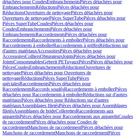
détachées pour Coudes
Embranchements
Pièces détachées pour
Embranchements
Réductions
Pièces détachées pour
Réductions
Ouvertures de nettoyage
Pièces détachées pour
Ouvertures de nettoyage
Pièces SuperTube
Pièces détachées pour
Pièces SuperTube
Coudes
Pièces détachées pour
Coudes
Embranchements
Pièces détachées pour
Embranchements
Raccordements
Pièces détachées pour
Raccordements
Raccordements à emboîter
Pièces détachées pour
Raccordements à emboîter
Raccordements à griffes
Réductions sur
d'autres matériaux
Accessoires
Pièces détachées pour
Accessoires
Colliers
Obturateurs
Joints
Pièces détachées pour
Joints
Consommables
Geberit PE
Tuyaux
Pièces
Pièces détachées pour
Pièces
Coudes
Embranchements
Réductions
Ouvertures de
nettoyage
Pièces détachées pour Ouvertures de
nettoyage
Réductions
Pièces SuperTube
Pièces
spéciales
Raccordements
Pièces détachées pour
Raccordements
Raccords soudés
Raccordements à emboîter
Pièces
détachées pour Raccordements à emboîter
Réductions sur d'autres
matériaux
Pièces détachées pour Réductions sur d'autres
matériaux
Assemblages filetés
Pièces détachées pour Assemblages
filetés
Assemblages de bride
Collerettes
Raccordements aux
appareils
Pièces détachées pour Raccordements aux appareils
Coudes
de raccordement
Pièces détachées pour Coudes de
raccordement
Manchons de raccordement
Pièces détachées pour
Manchons de raccordement
Manchons de raccordement
Pièces