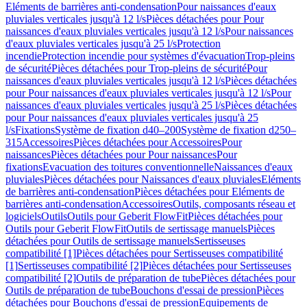
Eléments de barrières anti-condensation
Pour naissances d'eaux
pluviales verticales jusqu'à 12 l/s
Pièces détachées pour Pour
naissances d'eaux pluviales verticales jusqu'à 12 l/s
Pour naissances
d'eaux pluviales verticales jusqu'à 25 l/s
Protection
incendie
Protection incendie pour systèmes d'évacuation
Trop-pleins
de sécurité
Pièces détachées pour Trop-pleins de sécurité
Pour
naissances d'eaux pluviales verticales jusqu'à 12 l/s
Pièces détachées
pour Pour naissances d'eaux pluviales verticales jusqu'à 12 l/s
Pour
naissances d'eaux pluviales verticales jusqu'à 25 l/s
Pièces détachées
pour Pour naissances d'eaux pluviales verticales jusqu'à 25
l/s
Fixations
Système de fixation d40–200
Système de fixation d250–
315
Accessoires
Pièces détachées pour Accessoires
Pour
naissances
Pièces détachées pour Pour naissances
Pour
fixations
Evacuation des toitures conventionnelle
Naissances d'eaux
pluviales
Pièces détachées pour Naissances d'eaux pluviales
Eléments
de barrières anti-condensation
Pièces détachées pour Eléments de
barrières anti-condensation
Accessoires
Outils, composants réseau et
logiciels
Outils
Outils pour Geberit FlowFit
Pièces détachées pour
Outils pour Geberit FlowFit
Outils de sertissage manuels
Pièces
détachées pour Outils de sertissage manuels
Sertisseuses
compatibilité [1]
Pièces détachées pour Sertisseuses compatibilité
[1]
Sertisseuses compatibilité [2]
Pièces détachées pour Sertisseuses
compatibilité [2]
Outils de préparation de tube
Pièces détachées pour
Outils de préparation de tube
Bouchons d'essai de pression
Pièces
détachées pour Bouchons d'essai de pression
Equipements de