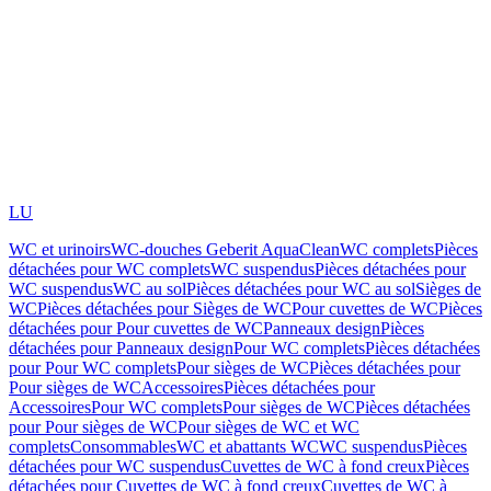
LU
WC et urinoirs
WC-douches Geberit AquaClean
WC complets
Pièces
détachées pour WC complets
WC suspendus
Pièces détachées pour
WC suspendus
WC au sol
Pièces détachées pour WC au sol
Sièges de
WC
Pièces détachées pour Sièges de WC
Pour cuvettes de WC
Pièces
détachées pour Pour cuvettes de WC
Panneaux design
Pièces
détachées pour Panneaux design
Pour WC complets
Pièces détachées
pour Pour WC complets
Pour sièges de WC
Pièces détachées pour
Pour sièges de WC
Accessoires
Pièces détachées pour
Accessoires
Pour WC complets
Pour sièges de WC
Pièces détachées
pour Pour sièges de WC
Pour sièges de WC et WC
complets
Consommables
WC et abattants WC
WC suspendus
Pièces
détachées pour WC suspendus
Cuvettes de WC à fond creux
Pièces
détachées pour Cuvettes de WC à fond creux
Cuvettes de WC à