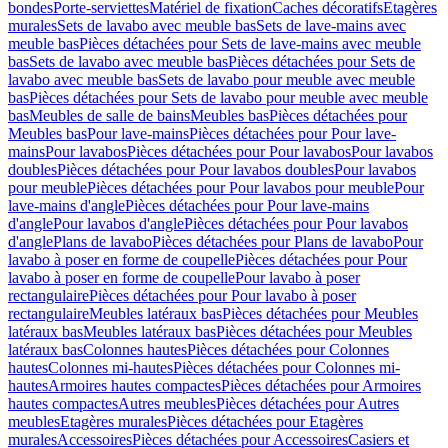
bondes
Porte-serviettes
Matériel de fixation
Caches décoratifs
Etagères
murales
Sets de lavabo avec meuble bas
Sets de lave-mains avec
meuble bas
Pièces détachées pour Sets de lave-mains avec meuble
bas
Sets de lavabo avec meuble bas
Pièces détachées pour Sets de
lavabo avec meuble bas
Sets de lavabo pour meuble avec meuble
bas
Pièces détachées pour Sets de lavabo pour meuble avec meuble
bas
Meubles de salle de bains
Meubles bas
Pièces détachées pour
Meubles bas
Pour lave-mains
Pièces détachées pour Pour lave-
mains
Pour lavabos
Pièces détachées pour Pour lavabos
Pour lavabos
doubles
Pièces détachées pour Pour lavabos doubles
Pour lavabos
pour meuble
Pièces détachées pour Pour lavabos pour meuble
Pour
lave-mains d'angle
Pièces détachées pour Pour lave-mains
d'angle
Pour lavabos d'angle
Pièces détachées pour Pour lavabos
d'angle
Plans de lavabo
Pièces détachées pour Plans de lavabo
Pour
lavabo à poser en forme de coupelle
Pièces détachées pour Pour
lavabo à poser en forme de coupelle
Pour lavabo à poser
rectangulaire
Pièces détachées pour Pour lavabo à poser
rectangulaire
Meubles latéraux bas
Pièces détachées pour Meubles
latéraux bas
Meubles latéraux bas
Pièces détachées pour Meubles
latéraux bas
Colonnes hautes
Pièces détachées pour Colonnes
hautes
Colonnes mi-hautes
Pièces détachées pour Colonnes mi-
hautes
Armoires hautes compactes
Pièces détachées pour Armoires
hautes compactes
Autres meubles
Pièces détachées pour Autres
meubles
Etagères murales
Pièces détachées pour Etagères
murales
Accessoires
Pièces détachées pour Accessoires
Casiers et