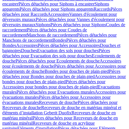
encastrer
Pièces détachées pour Siphons à encastrer
Siphons
apparents
Pièces détachées pour Siphons apparents
Raccords
Pièces
détachées pour Raccords
Accessoires
Vannes d'écoulement pour
déversoirs muraux
Pièces détachées pour Vannes d'écoulement pour
déversoirs muraux
Siphons
Pièces détachées pour Siphons
Coudes de
raccordement
Pièces détachées pour Coudes de
raccordement
Manchons de raccordement
Pièces détachées pour
Manchons de raccordement
Bondes
Pièces détachées pour
Bondes
Accessoires
Pièces détachées pour Accessoires
Douches et
baignoires
Douches
Evacuation des sols pour douches
Pièces
détachées pour Evacuation des sols pour douches
Ecoulements de
douche
Pièces détachées pour Ecoulements de douche
Accessoires
pour écoulements de douche
Pièces détachées pour Accessoires pour
écoulements de douche
Bondes pour douches de plain-pied
Pièces
détachées pour Bondes pour douches de plain-pied
Accessoires pour
bondes pour douches de plain-pied
Pièces détachées pour
Accessoires pour bondes pour douches de plain-pied
Evacuations
murales
Pièces détachées pour Evacuations murales
Accessoires pour
évacuations murales
Pièces détachées pour Accessoires pour
évacuations murales
Receveurs de douche
Pièces détachées pour
Receveurs de douche
Receveurs de douche en matériau minéral et
éléments d’installation Geberit Duofix
Receveurs de douche en
matériau minéral
Pièces détachées pour Receveurs de douche en
matériau minéral
Receveurs de douche en acrylique
sanitaire
Eléments d'installation
Pièces détachées pour Eléments