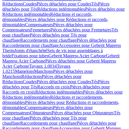
Réductions
Coudes
Pièces détachées pour Coudes
Tés
Pièces
détachées pour Tés
Réductions indémontables
Pièces détachées pour
Réductions indémontables
Réductions et raccords,
démontables
Pièces détachées pour Réductions et raccords,
démontables
Compensateurs
Pièces détachées pour
Compensateurs
Fermetures
Pièces détachées pour Fermetures
Tés
pour chauffage
Pièces détachées pour Tés pour
chauffage
Raccordements pour chauffage
Pièces détachées pour
Raccordements pour chauffage
Accessoires pour Geberit Mapress
Therm
Joints d'étanchéité
Sets de vis pour assemblages à
bride
Fixations pour tubes
Geberit Mapress Acier Carbone
Geberit
Mapress Acier Carbone
Pièces détachées pour Geberit Mapress
Acier Carbone
Tuyaux 1.0034
Tuyaux
1.0215
Mamelons
Manchons
Pièces détachées pour
Manchons
Réductions
Pièces détachées pour
Réductions
Coudes
Pièces détachées pour Coudes
Tés
Pièces
détachées pour Tés
Raccords en croix
Pièces détachées pour
Raccords en croix
Réductions indémontables
Pièces détachées pour
Réductions indémontables
Réductions et raccordements,
démontables
Pièces détachées pour Réductions et raccordements,
démontables
Compensateurs
Pièces détachées pour
Compensateurs
Obturateurs
Pièces détachées pour Obturateurs
Tés
pour chauffage
Pièces détachées pour Tés pour
chauffage
Raccordements pour chauffage
Pièces détachées pour
Raccordements pour chauffage
Accessoires pour Geberit Mapress