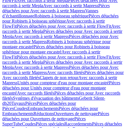
FlowFit
Avec raccords à sertir Mepla
Pièces détachées pour Avec
raccords à sertir Mepla
Avec raccords à sertir Mapress
Pièces
détachées pour Avec raccords à sertir Mapress
Vannes
d’échantillonnage
Robinets à boisseau sphérique
Pièces détachées
pour Robinets à boisseau sphérique
Avec raccords à sertir
FlowFit
Pièces détachées pour Avec raccords à sertir FlowFit
Avec
raccords à sertir Mepla
Pièces détachées pour Avec raccords à sertir
Mepla
Avec raccords à sertir Mapress
Pièces détachées pour Avec
raccords à sertir Mapress
Robinets à boisseau sphérique pour
montage encastré
Pièces détachées pour Robinets à boisseau
sphérique pour montage encastré
Avec raccords à sertir
FlowFit
Pièces détachées pour Avec raccords à sertir FlowFit
Avec
raccords à sertir Mepla
Pièces détachées pour Avec raccords à sertir
Mepla
Avec raccords à sertir Mapress
Pièces détachées pour Avec
raccords à sertir Mapress
Avec raccords filetés
Pièces détachées pour
Avec raccords filetés
Clapets de non retour
Avec raccords à sertir
Mapress
Unités pour compteur d'eau pour montage encastré
Pièces
détachées pour Unités pour compteur d'eau pour montage
encastré
Avec raccords filetés
Pièces détachées pour Avec raccords
filetés
Systèmes d'évacuation des bâtiments
Geberit Silent-
db20
Tuyaux
Pièces
Pièces détachées pour
Pièces
Coudes
Embranchements
Pièces détachées pour
Embranchements
Réductions
Ouvertures de nettoyage
Pièces
détachées pour Ouvertures de nettoyage
Pièces
SuperTube
Coudes
Pièces spéciales
Raccordements
Pièces détachées