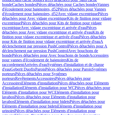
bonde
Caches bondes
Pièces détachées pour Caches bondes
Vannes
d'écoulement pour baignoires, d52
Pièces détachées pour Vannes
d'écoulement pour baignoires, d52
Avec vidage excentrique
Pièces
détachées pour Avec vidage excentrique
Kits de finition pour vidage
excentrique
Pièces détachées pour Kits de finition pour vidage
excentrique
Avec vidage excentrique et arrivée d'eau
Pièces
détachées pour Avec vidage excentrique et arrivée d'eau
Kits de
finition pour vidage excentrique et arrivée d'eau
Pièces détachées
pour Kits de finition pour vidage excentrique et arrivée d'eau
A
déclenchement par pression PushControl
Pièces détachées pour A
déclenchement par pression PushControl
Avec bouchons de
bonde
Pièces détachées pour Avec bouchons de bonde
Accessoires
pour vannes d'écoulement de baignoires
Kits de
raccordement
Arrivées d'eau
Systèmes d'installation et de chasse
d'eau
Geberit Duofix
Parois
Pièces détachées pour Parois
Systèmes
porteurs
Pièces détachées pour Systèmes
porteurs
Revêtements
Accessoires
Pièces détachées pour
Accessoires
Eléments d'installation
Pièces détachées pour Eléments
d'installation
Eléments d'installation pour WC
Pièces détachées pour
Eléments d'installation pour WC
Eléments d'installation pour
lavabos
Pièces détachées pour Eléments d'installation pour
lavabos
Eléments d'installation pour bidets
Pièces détachées pour
Eléments d'installation pour bidets
Eléments d'installation pour
urinoirs
Pièces détachées pour Eléments d'installation pour