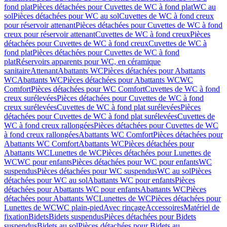
fond plat
Pièces détachées pour Cuvettes de WC à fond plat
WC au
sol
Pièces détachées pour WC au sol
Cuvettes de WC à fond creux
pour réservoir attenant
Pièces détachées pour Cuvettes de WC à fond
creux pour réservoir attenant
Cuvettes de WC à fond creux
Pièces
détachées pour Cuvettes de WC à fond creux
Cuvettes de WC à
fond plat
Pièces détachées pour Cuvettes de WC à fond
plat
Réservoirs apparents pour WC, en céramique
sanitaire
Attenant
Abattants WC
Pièces détachées pour Abattants
WC
Abattants WC
Pièces détachées pour Abattants WC
WC
Comfort
Pièces détachées pour WC Comfort
Cuvettes de WC à fond
creux surélevées
Pièces détachées pour Cuvettes de WC à fond
creux surélevées
Cuvettes de WC à fond plat surélevées
Pièces
détachées pour Cuvettes de WC à fond plat surélevées
Cuvettes de
WC à fond creux rallongées
Pièces détachées pour Cuvettes de WC
à fond creux rallongées
Abattants WC Comfort
Pièces détachées pour
Abattants WC Comfort
Abattants WC
Pièces détachées pour
Abattants WC
Lunettes de WC
Pièces détachées pour Lunettes de
WC
WC pour enfants
Pièces détachées pour WC pour enfants
WC
suspendus
Pièces détachées pour WC suspendus
WC au sol
Pièces
détachées pour WC au sol
Abattants WC pour enfants
Pièces
détachées pour Abattants WC pour enfants
Abattants WC
Pièces
détachées pour Abattants WC
Lunettes de WC
Pièces détachées pour
Lunettes de WC
WC plain-pied
Avec rinçage
Accessoires
Matériel de
fixation
Bidets
Bidets suspendus
Pièces détachées pour Bidets
suspendus
Bidets au sol
Pièces détachées pour Bidets au