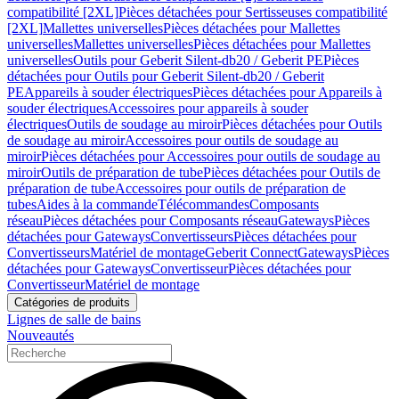
compatibilité [2XL]
Pièces détachées pour Sertisseuses compatibilité
[2XL]
Mallettes universelles
Pièces détachées pour Mallettes
universelles
Mallettes universelles
Pièces détachées pour Mallettes
universelles
Outils pour Geberit Silent-db20 / Geberit PE
Pièces
détachées pour Outils pour Geberit Silent-db20 / Geberit
PE
Appareils à souder électriques
Pièces détachées pour Appareils à
souder électriques
Accessoires pour appareils à souder
électriques
Outils de soudage au miroir
Pièces détachées pour Outils
de soudage au miroir
Accessoires pour outils de soudage au
miroir
Pièces détachées pour Accessoires pour outils de soudage au
miroir
Outils de préparation de tube
Pièces détachées pour Outils de
préparation de tube
Accessoires pour outils de préparation de
tubes
Aides à la commande
Télécommandes
Composants
réseau
Pièces détachées pour Composants réseau
Gateways
Pièces
détachées pour Gateways
Convertisseurs
Pièces détachées pour
Convertisseurs
Matériel de montage
Geberit Connect
Gateways
Pièces
détachées pour Gateways
Convertisseur
Pièces détachées pour
Convertisseur
Matériel de montage
Catégories de produits
Lignes de salle de bains
Nouveautés