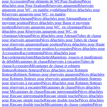
pour Accessoires
Pour eléments de WC
Pour fixations
Pièces
détachées pour Pour fixations
Réservoirs apparents
Réservoirs
apparents pour WC, en matière synthétique
Pièces détachées pour
Réservoirs apparents pour WC, en matière
synthétique
Attenant
Pièces détachées pour Attenant
Basse et
moyenne position
Pièces détachées pour Basse et moyenne
position
Réservoirs apparents pour WC, en céramique
Pièces
détachées pour Réservoirs apparents pour WC, en
céramique
Attenant
Pièces détachées pour Attenant
Tubes de chasse
pour réservoirs apparents
Pièces détachées pour Tubes de chasse
pour réservoirs apparents
Haute position
Pièces détachées pour Haute
position
Basse et moyenne position
Accessoires
Pièces détachées pour
Accessoires
Raccordements
Pièces détachées pour
Raccordements
Joints
Manchettes
Mamelons, rosaces et modérateurs
de débit
Mécanismes de chasse
Réservoirs à encastrer
Tubes de
chasse
Accessoires
Mécanismes de chasse et robinets
flotteurs
Robinets flotteurs
Pièces détachées pour Robinets
flotteurs
Robinets flotteurs pour réservoirs apparents
Pièces détachées
pour Robinets flotteurs pour réservoirs apparents
Robinets flotteurs
pour réservoirs à encastrer
Pièces détachées pour Robinets flotteurs
pour réservoirs à encastrer
Mécanismes de chasse
Pièces détachées
pour Mécanismes de chasse
Rinçage interrompable
Pièces détachées
pour Rinçage interrompable
Rinçage simple touche
Pièces détachées
pour Rinçage simple touche
Rinçage double touche
Pièces détachées
pour Rinçage double touche
Mécanismes de chasse complets
Pièces