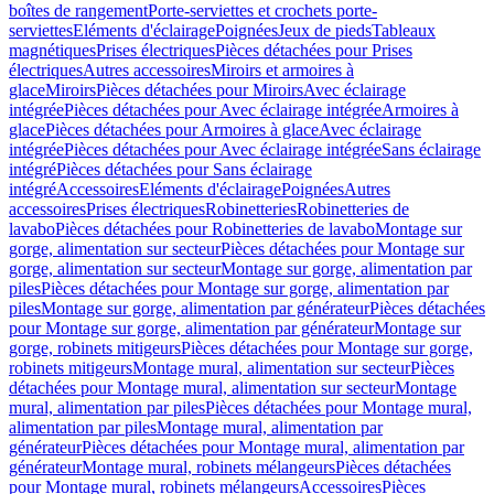
boîtes de rangement
Porte-serviettes et crochets porte-
serviettes
Eléments d'éclairage
Poignées
Jeux de pieds
Tableaux
magnétiques
Prises électriques
Pièces détachées pour Prises
électriques
Autres accessoires
Miroirs et armoires à
glace
Miroirs
Pièces détachées pour Miroirs
Avec éclairage
intégrée
Pièces détachées pour Avec éclairage intégrée
Armoires à
glace
Pièces détachées pour Armoires à glace
Avec éclairage
intégrée
Pièces détachées pour Avec éclairage intégrée
Sans éclairage
intégré
Pièces détachées pour Sans éclairage
intégré
Accessoires
Eléments d'éclairage
Poignées
Autres
accessoires
Prises électriques
Robinetteries
Robinetteries de
lavabo
Pièces détachées pour Robinetteries de lavabo
Montage sur
gorge, alimentation sur secteur
Pièces détachées pour Montage sur
gorge, alimentation sur secteur
Montage sur gorge, alimentation par
piles
Pièces détachées pour Montage sur gorge, alimentation par
piles
Montage sur gorge, alimentation par générateur
Pièces détachées
pour Montage sur gorge, alimentation par générateur
Montage sur
gorge, robinets mitigeurs
Pièces détachées pour Montage sur gorge,
robinets mitigeurs
Montage mural, alimentation sur secteur
Pièces
détachées pour Montage mural, alimentation sur secteur
Montage
mural, alimentation par piles
Pièces détachées pour Montage mural,
alimentation par piles
Montage mural, alimentation par
générateur
Pièces détachées pour Montage mural, alimentation par
générateur
Montage mural, robinets mélangeurs
Pièces détachées
pour Montage mural, robinets mélangeurs
Accessoires
Pièces