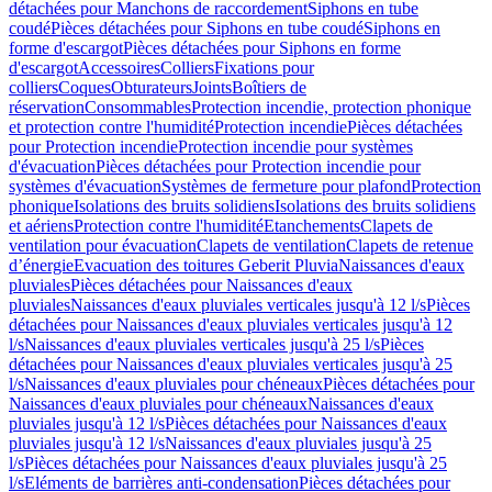
détachées pour Manchons de raccordement
Siphons en tube
coudé
Pièces détachées pour Siphons en tube coudé
Siphons en
forme d'escargot
Pièces détachées pour Siphons en forme
d'escargot
Accessoires
Colliers
Fixations pour
colliers
Coques
Obturateurs
Joints
Boîtiers de
réservation
Consommables
Protection incendie, protection phonique
et protection contre l'humidité
Protection incendie
Pièces détachées
pour Protection incendie
Protection incendie pour systèmes
d'évacuation
Pièces détachées pour Protection incendie pour
systèmes d'évacuation
Systèmes de fermeture pour plafond
Protection
phonique
Isolations des bruits solidiens
Isolations des bruits solidiens
et aériens
Protection contre l'humidité
Etanchements
Clapets de
ventilation pour évacuation
Clapets de ventilation
Clapets de retenue
d’énergie
Evacuation des toitures Geberit Pluvia
Naissances d'eaux
pluviales
Pièces détachées pour Naissances d'eaux
pluviales
Naissances d'eaux pluviales verticales jusqu'à 12 l/s
Pièces
détachées pour Naissances d'eaux pluviales verticales jusqu'à 12
l/s
Naissances d'eaux pluviales verticales jusqu'à 25 l/s
Pièces
détachées pour Naissances d'eaux pluviales verticales jusqu'à 25
l/s
Naissances d'eaux pluviales pour chéneaux
Pièces détachées pour
Naissances d'eaux pluviales pour chéneaux
Naissances d'eaux
pluviales jusqu'à 12 l/s
Pièces détachées pour Naissances d'eaux
pluviales jusqu'à 12 l/s
Naissances d'eaux pluviales jusqu'à 25
l/s
Pièces détachées pour Naissances d'eaux pluviales jusqu'à 25
l/s
Eléments de barrières anti-condensation
Pièces détachées pour