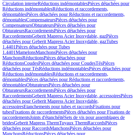
Circulation interne
Réductions indémontables
Pièces détachées pour
Réductions indémontables
Réductions et raccordements,
démontables
Pièces détachées pour Réductions et raccordements,
démontables
Compensateurs
Pièces détachées pour
Compensateurs
Obturateurs
Pièces détachées pour
Obturateurs
Raccordements
Pièces détachées pour
Raccordements
Geberit Mapress Acier Inoxydable, gaz
Pièces
détachées pour Geberit Mapress Acier Inoxydable, gaz
Tubes
1.4401
Pièces détachées pour Tubes
1.4401
Mamelons
Manchons
Pièces détachées pour
Manchons
Réductions
Pièces détachées pour
Réductions
Coudes
Pièces détachées pour Coudes
Tés
Pièces
détachées pour Tés
Réductions indémontables
Pièces détachées pour
Réductions indémontables
Réductions et raccordements,
démontables
Pièces détachées pour Réductions et raccordements,
démontables
Obturateurs
Pièces détachées pour
Obturateurs
Raccordements
Pièces détachées pour
Raccordements
Geberit Mapress Acier Inoxydable, accessoires
Pièces
détachées pour Geberit Mapress Acier Inoxydable,
accessoires
Etanchements pour tubes et raccords
Fixations pour
tubes
Fixations de raccordements
Pièces détachées pour Fixations de
raccordements
Joints d'étanchéité
Sets de vis pour assemblages de
brides
Geberit Mapress Therm
Tuyaux Therm
Raccords
Pièces
détachées pour Raccords
Manchons
Pièces détachées pour
Manchons
Réductions
Pièces détachées pour