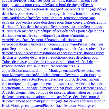
couvercle
Pièces détachées pour Urinoirs, fonctionnement avec
rinçage, avec / pour couvercle
Sans rebord de rinçage
Pièces
détachées pour Sans rebord de rinçage
Avec rebord de rinçage
Pièces
détachées pour Avec rebord de rinçage
Urinoirs, fonctionnement
sans eau
Pièces détachées pour Urinoirs, fonctionnement sans
eau
Sans couvercle
Pièces détachées pour Sans couvercle
Séparations
d'urinoirs
Pièces détachées pour Séparations d'urinoirs
Séparations
d'urinoirs en matière synthétique
Pièces détachées pour Séparations
d'urinoirs en matière synthétique
Séparations d'urinoirs en
verre
Pièces détachées pour Séparations d'urinoirs en
verre
Séparations d'urinoirs en céramique sanitaire
Pièces détachées
pour Séparations d'urinoirs en céramique sanitaire
Accessoires
Pièces
détachées pour Accessoires
Siphons et accessoires de siphons
Tubes
de chasse, coudes de chasse et réductions
Pièces détachées pour
Tubes de chasse, coudes de chasse et réductions
Matériel de
fixation
Bondes
Diffuseur d’eau
Raccordements aux
appareils
Commandes d'urinoir
Montage encastré
Pièces détachées
pour Montage encastré
A déclenchement électronique du rinçage,
alimentation sur secteur
Pièces détachées pour A déclenchement
électronique du rinçage, alimentation sur secteur
A déclenchement
électronique du rinçage, alimentation par piles
Pièces détachées pour
A déclenchement électronique du rinçage, alimentation par piles
A
déclenchement pneumatique du rinçage
Pièces détachées pour A
déclenchement pneumatique du rinçage
Basic
Pièces détachées pour
Basic
Montage en apparent
Pièces détachées pour Montage en