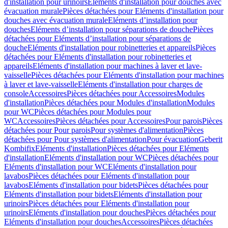
d'installation pour urinoirs
Eléments d'installation pour douches avec
évacuation murale
Pièces détachées pour Eléments d'installation pour
douches avec évacuation murale
Eléments d’installation pour
douches
Eléments d’installation pour séparations de douche
Pièces
détachées pour Eléments d’installation pour séparations de
douche
Eléments d'installation pour robinetteries et appareils
Pièces
détachées pour Eléments d'installation pour robinetteries et
appareils
Eléments d'installation pour machines à laver et lave-
vaisselle
Pièces détachées pour Eléments d'installation pour machines
à laver et lave-vaisselle
Eléments d'installation pour charges de
console
Accessoires
Pièces détachées pour Accessoires
Modules
d'installation
Pièces détachées pour Modules d'installation
Modules
pour WC
Pièces détachées pour Modules pour
WC
Accessoires
Pièces détachées pour Accessoires
Pour parois
Pièces
détachées pour Pour parois
Pour systèmes d'alimentation
Pièces
détachées pour Pour systèmes d'alimentation
Pour évacuation
Geberit
Kombifix
Eléments d'installation
Pièces détachées pour Eléments
d'installation
Eléments d'installation pour WC
Pièces détachées pour
Eléments d'installation pour WC
Eléments d'installation pour
lavabos
Pièces détachées pour Eléments d'installation pour
lavabos
Eléments d'installation pour bidets
Pièces détachées pour
Eléments d'installation pour bidets
Eléments d'installation pour
urinoirs
Pièces détachées pour Eléments d'installation pour
urinoirs
Eléments d'installation pour douches
Pièces détachées pour
Eléments d'installation pour douches
Accessoires
Pièces détachées