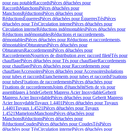
pour eau potable
Raccords
Pièces détachées pour
Raccords
Manchons
Pièces détachées pour
Manchons
Réductions
Pièces détachées pour
Réductions
Équerres
Pièces détachées pour Équerres
Tés
Pièces
détachées pour Tés
Circulation interne
Pièces détachées pour
Circulation interne
Réductions indémontables
Pièces détachées pour
Réductions indémontables
Réductions et raccordements,
démontables
Pièces détachées pour Réductions et raccordements,
démontables
Obturateurs
Pièces détachées pour
Obturateurs
Raccordements
Pièces détachées pour
Raccordements
Nourrices de distribution avec raccord fileté
Tés pour
chauffage
Pièces détachées pour Tés pour chauffage
Raccordements
pour chauffage
Pièces détachées pour Raccordements pour
chauffage
Accessoires
Pièces détachées pour Accessoires
Isolations
pour tubes et raccords
Etanchements pour tubes et raccords
Fixations
pour tubes
Fixations de raccordements
Pièces détachées pour
Fixations de raccordements
Joints d'étanchéité
Sets de vis pour
assemblages à bride
Geberit Mapress Acier Inoxydable
Geberit
Mapress Acier Inoxydable
Pièces détachées pour Geberit Mapress
Acier Inoxydable
Tuyaux 1.4401
Pièces détachées pour Tuyaux
1.4401
Tuyaux 1.4521
Pièces détachées pour Tuyaux
1.4521
Mamelons
Manchons
Pièces détachées pour
Manchons
Réductions
Pièces détachées pour
Réductions
Coudes
Pièces détachées pour Coudes
Tés
Pièces
détachées pour Tés
Circulation interne
Pièces détachées pour