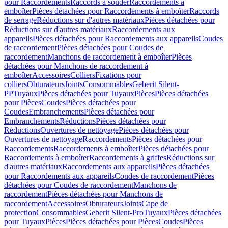
pour Raccordements
Raccords à souder
Raccordements à
emboîter
Pièces détachées pour Raccordements à emboîter
Raccords
de serrage
Réductions sur d'autres matériaux
Pièces détachées pour
Réductions sur d'autres matériaux
Raccordements aux
appareils
Pièces détachées pour Raccordements aux appareils
Coudes
de raccordement
Pièces détachées pour Coudes de
raccordement
Manchons de raccordement à emboîter
Pièces
détachées pour Manchons de raccordement à
emboîter
Accessoires
Colliers
Fixations pour
colliers
Obturateurs
Joints
Consommables
Geberit Silent-
PP
Tuyaux
Pièces détachées pour Tuyaux
Pièces
Pièces détachées
pour Pièces
Coudes
Pièces détachées pour
Coudes
Embranchements
Pièces détachées pour
Embranchements
Réductions
Pièces détachées pour
Réductions
Ouvertures de nettoyage
Pièces détachées pour
Ouvertures de nettoyage
Raccordements
Pièces détachées pour
Raccordements
Raccordements à emboîter
Pièces détachées pour
Raccordements à emboîter
Raccordements à griffes
Réductions sur
d'autres matériaux
Raccordements aux appareils
Pièces détachées
pour Raccordements aux appareils
Coudes de raccordement
Pièces
détachées pour Coudes de raccordement
Manchons de
raccordement
Pièces détachées pour Manchons de
raccordement
Accessoires
Obturateurs
Joints
Cape de
protection
Consommables
Geberit Silent-Pro
Tuyaux
Pièces détachées
pour Tuyaux
Pièces
Pièces détachées pour Pièces
Coudes
Pièces