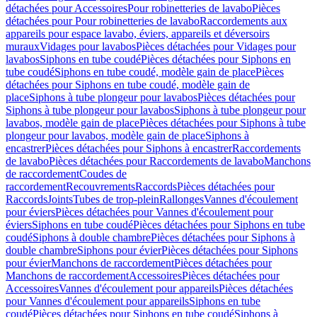
détachées pour Accessoires
Pour robinetteries de lavabo
Pièces
détachées pour Pour robinetteries de lavabo
Raccordements aux
appareils pour espace lavabo, éviers, appareils et déversoirs
muraux
Vidages pour lavabos
Pièces détachées pour Vidages pour
lavabos
Siphons en tube coudé
Pièces détachées pour Siphons en
tube coudé
Siphons en tube coudé, modèle gain de place
Pièces
détachées pour Siphons en tube coudé, modèle gain de
place
Siphons à tube plongeur pour lavabos
Pièces détachées pour
Siphons à tube plongeur pour lavabos
Siphons à tube plongeur pour
lavabos, modèle gain de place
Pièces détachées pour Siphons à tube
plongeur pour lavabos, modèle gain de place
Siphons à
encastrer
Pièces détachées pour Siphons à encastrer
Raccordements
de lavabo
Pièces détachées pour Raccordements de lavabo
Manchons
de raccordement
Coudes de
raccordement
Recouvrements
Raccords
Pièces détachées pour
Raccords
Joints
Tubes de trop-plein
Rallonges
Vannes d'écoulement
pour éviers
Pièces détachées pour Vannes d'écoulement pour
éviers
Siphons en tube coudé
Pièces détachées pour Siphons en tube
coudé
Siphons à double chambre
Pièces détachées pour Siphons à
double chambre
Siphons pour évier
Pièces détachées pour Siphons
pour évier
Manchons de raccordement
Pièces détachées pour
Manchons de raccordement
Accessoires
Pièces détachées pour
Accessoires
Vannes d'écoulement pour appareils
Pièces détachées
pour Vannes d'écoulement pour appareils
Siphons en tube
coudé
Pièces détachées pour Siphons en tube coudé
Siphons à