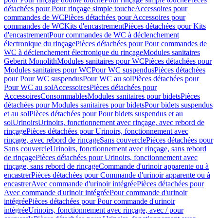
détachées pour Pour rinçage simple touche
Accessoires pour
commandes de WC
Pièces détachées pour Accessoires pour
commandes de WC
Kits d'encastrement
Pièces détachées pour Kits
d'encastrement
Pour commandes de WC à déclenchement
électronique du rinçage
Pièces détachées pour Pour commandes de
WC à déclenchement électronique du rinçage
Modules sanitaires
Geberit Monolith
Modules sanitaires pour WC
Pièces détachées pour
Modules sanitaires pour WC
Pour WC suspendus
Pièces détachées
pour Pour WC suspendus
Pour WC au sol
Pièces détachées pour
Pour WC au sol
Accessoires
Pièces détachées pour
Accessoires
Consommables
Modules sanitaires pour bidets
Pièces
détachées pour Modules sanitaires pour bidets
Pour bidets suspendus
et au sol
Pièces détachées pour Pour bidets suspendus et au
sol
Urinoirs
Urinoirs, fonctionnement avec rinçage, avec rebord de
rinçage
Pièces détachées pour Urinoirs, fonctionnement avec
rinçage, avec rebord de rinçage
Sans couvercle
Pièces détachées pour
Sans couvercle
Urinoirs, fonctionnement avec rinçage, sans rebord
de rinçage
Pièces détachées pour Urinoirs, fonctionnement avec
rinçage, sans rebord de rinçage
Commande d'urinoir apparente ou à
encastrer
Pièces détachées pour Commande d'urinoir apparente ou à
encastrer
Avec commande d'urinoir intégrée
Pièces détachées pour
Avec commande d'urinoir intégrée
Pour commande d'urinoir
intégrée
Pièces détachées pour Pour commande d'urinoir
intégrée
Urinoirs, fonctionnement avec rinçage, avec / pour