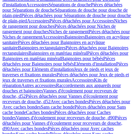
d'installation
Accessoires
Séparations de douche
Pièces détachées
pour Séparations de douche
Séparations de douche pour douche de
plain-pied
Pièces détachées pour Séparations de douche pour douche
de plain-pied
Accessoires
Pièces détachées pour Accessoires
Niches
de rangement pour douches
Pièces détachées pour Niches de
rangement pour douches
Niches de rangement
Pièces détachées pour
Niches de rangement
Accessoires
Baignoires
Baignoires en acrylique
sanitaire
Pièces détachées pour Baignoires en acrylique
sanitaire
Baignoires rectangulaires
Pièces détachées pour Baignoires
rectangulaires
Baignoires en matériau minéral
Pièces détachées pour
Baignoires en matériau minéral
Baignoires pour bébés
Pièces
détachées pour Baignoires pour bébés
Eléments d'installation
Pièces
détachées pour Eléments d'installation
Jeux de pieds et jeux de
traverses et fixations murales
Pièces détachées pour Jeux de pieds et
jeux de traverses et fixations murales
Accessoires
Kits de
réparation
Autres accessoires
Raccordements aux appareils pour
douches et baignoires
Vannes d'écoulement pour receveurs de
douche, d52
Pièces détachées pour Vannes d'écoulement pour
receveurs de douche, d52
Avec caches bondes
Pièces détachées pour
Avec caches bondes
Sans cache bonde
Pièces détachées pour Sans
cache bonde
Caches bondes
Pièces détachées pour Caches
bondes
Vannes d'écoulement pour receveurs de douche, d90
Pièces
détachées pour Vannes d'écoulement pour receveurs de douche,
d90
Avec caches bondes
Pièces détachées pour Avec caches
bondes
Sans cache bonde
Pièces détachées pour Sans cache