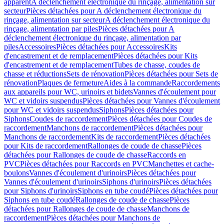
apparent
A déclenchement électronique du rinçage, alimentation sur
secteur
Pièces détachées pour A déclenchement électronique du
rinçage, alimentation sur secteur
A déclenchement électronique du
rinçage, alimentation par piles
Pièces détachées pour A
déclenchement électronique du rinçage, alimentation par
piles
Accessoires
Pièces détachées pour Accessoires
Kits
d'encastrement et de remplacement
Pièces détachées pour Kits
d'encastrement et de remplacement
Tubes de chasse, coudes de
chasse et réductions
Sets de rénovation
Pièces détachées pour Sets de
rénovation
Plaques de fermeture
Aides à la commande
Raccordements
aux appareils pour WC, urinoirs et bidets
Vannes d'écoulement pour
WC et vidoirs suspendus
Pièces détachées pour Vannes d'écoulement
pour WC et vidoirs suspendus
Siphons
Pièces détachées pour
Siphons
Coudes de raccordement
Pièces détachées pour Coudes de
raccordement
Manchons de raccordement
Pièces détachées pour
Manchons de raccordement
Kits de raccordement
Pièces détachées
pour Kits de raccordement
Rallonges de coude de chasse
Pièces
détachées pour Rallonges de coude de chasse
Raccords en
PVC
Pièces détachées pour Raccords en PVC
Manchettes et cache-
boulons
Vannes d'écoulement d'urinoirs
Pièces détachées pour
Vannes d'écoulement d'urinoirs
Siphons d'urinoirs
Pièces détachées
pour Siphons d'urinoirs
Siphons en tube coudé
Pièces détachées pour
Siphons en tube coudé
Rallonges de coude de chasse
Pièces
détachées pour Rallonges de coude de chasse
Manchons de
raccordement
Pièces détachées pour Manchons de