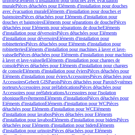
urinoirs
Eléments d'installation pour douches avec évacuation
murale
Pièces détachées pour Eléments d'installation pour douches
avec évacuation murale
Eléments d'installation pour douches et
baignoires
Pièces détachées pour Eléments d'installation pour
douches et baignoires
Eléments pour séparations de douche
Pièces
détachées pour Eléments pour séparations de douche
Eléments
d'installation pour déversoirs
Pièces détachées pour Eléments
d'installation pour déversoirs
Eléments d'installation pour
robinetteries
Pièces détachées pour Eléments d'installation pour
robinetteries
Eléments d'installation pour machines à laver et lave-
vaisselle
Pièces détachées pour Eléments d'installation pour machines
à laver et lave-vaisselle
Eléments d'installation pour charges de
console
Pièces détachées pour Eléments d'installation pour charges
de console
Eléments d'installation pour éviers
Pièces détachées pour
Eléments d'installation pour éviers
Accessoires
Pièces détachées pour
Accessoires
Geberit GIS
Parois
Pièces détachées pour Parois
Systèmes
porteurs
Accessoires pour préfabrications
Pièces détachées pour
Accessoires pour préfabrications
Accessoires pour l'isolation
phonique
Revêtements
Eléments d'installation
Pièces détachées pour
Eléments d'installation
Eléments d'installation pour WC
Pièces
détachées pour Eléments d'installation pour WC
Eléments
d'installation pour lavabos
Pièces détachées pour Eléments
d'installation pour lavabos
Eléments d'installation pour bidets
Pièces
détachées pour Eléments d'installation pour bidets
Eléments
d'installation pour urinoirs
Pièces détachées pour Eléments