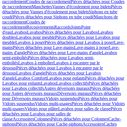
raccordement
Coudes de raccordement
Pièces détachées pour Coudes
de raccordement
Manchettes
Vannes d'écoulement pour bidets
Pièces
détachées pour Vannes d'écoulement pour bidets
Siphons en tube
coudé
Pièces détachées pour Siphons en tube coudé
Manchons de
raccordement
Coudes de
raccordement
Recouvrements
Raccords
Joints
Point
d'eau
Lavabos
Lavabos
Pièces détachées pour Lavabos
Lavabos
doubles
Lavabos pour meuble
Pièces détachées pour Lavabos pour
meuble
Lavabos à poser
Pièces détachées pour Lavabos à poser
Lave-
mains
Pièces détachées pour Lave-mains
Lave-mains à poser
Lave-
mains d'angle
Pièces détachées pour Lave-mains d'angle
Lavabos
semi-emboîtés
Pièces détachées pour Lavabos semi-
emboîtés
Lavabos à emboîter
Lavabos à encastrer par le
dessous
Pièces détachées pour Lavabos à encastrer par le
dessous
Lavabos d'angle
Pièces détachées pour Lavabos
d'angle
Lavabos Comfort
Lavabos pour enfants
Pièces détachées pour
Lavabos pour enfants
Lavabos
Lavabos collectifs
Pièces détachées
pour Lavabos collectifs
Autres déversoirs muraux
Pièces détachées
pour Autres déversoirs muraux
Déversoirs muraux
Pièces détachées
pour Déversoirs muraux
Vidoirs suspendus
Pièces détachées pour
Vidoirs suspendus
Vidoirs multi-usages
Pièces détachées pour Vidoirs
multi-usages
Vidoirs pour plâtre
Lavabos pour salles de classe
Pièces
détachées pour Lavabos pour salles de
classe
Accessoires
Colonnes
Pièces détachées pour Colonnes
Cache-
siphons
Pièces détachées pour Cache-siphons
Accessoires
Caches