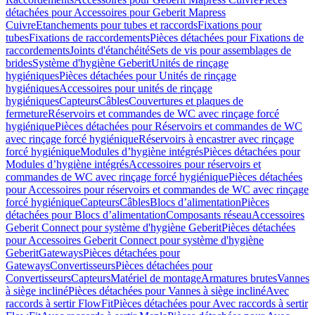
détachées pour Accessoires pour Geberit Mapress
Cuivre
Etanchements pour tubes et raccords
Fixations pour
tubes
Fixations de raccordements
Pièces détachées pour Fixations de
raccordements
Joints d'étanchéité
Sets de vis pour assemblages de
brides
Système d'hygiène Geberit
Unités de rinçage
hygiéniques
Pièces détachées pour Unités de rinçage
hygiéniques
Accessoires pour unités de rinçage
hygiéniques
Capteurs
Câbles
Couvertures et plaques de
fermeture
Réservoirs et commandes de WC avec rinçage forcé
hygiénique
Pièces détachées pour Réservoirs et commandes de WC
avec rinçage forcé hygiénique
Réservoirs à encastrer avec rinçage
forcé hygiénique
Modules d’hygiène intégrés
Pièces détachées pour
Modules d’hygiène intégrés
Accessoires pour réservoirs et
commandes de WC avec rinçage forcé hygiénique
Pièces détachées
pour Accessoires pour réservoirs et commandes de WC avec rinçage
forcé hygiénique
Capteurs
Câbles
Blocs d’alimentation
Pièces
détachées pour Blocs d’alimentation
Composants réseau
Accessoires
Geberit Connect pour système d'hygiène Geberit
Pièces détachées
pour Accessoires Geberit Connect pour système d'hygiène
Geberit
Gateways
Pièces détachées pour
Gateways
Convertisseurs
Pièces détachées pour
Convertisseurs
Capteurs
Matériel de montage
Armatures brutes
Vannes
à siège incliné
Pièces détachées pour Vannes à siège incliné
Avec
raccords à sertir FlowFit
Pièces détachées pour Avec raccords à sertir