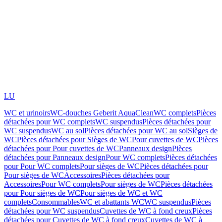
LU
WC et urinoirs
WC-douches Geberit AquaClean
WC complets
Pièces
détachées pour WC complets
WC suspendus
Pièces détachées pour
WC suspendus
WC au sol
Pièces détachées pour WC au sol
Sièges de
WC
Pièces détachées pour Sièges de WC
Pour cuvettes de WC
Pièces
détachées pour Pour cuvettes de WC
Panneaux design
Pièces
détachées pour Panneaux design
Pour WC complets
Pièces détachées
pour Pour WC complets
Pour sièges de WC
Pièces détachées pour
Pour sièges de WC
Accessoires
Pièces détachées pour
Accessoires
Pour WC complets
Pour sièges de WC
Pièces détachées
pour Pour sièges de WC
Pour sièges de WC et WC
complets
Consommables
WC et abattants WC
WC suspendus
Pièces
détachées pour WC suspendus
Cuvettes de WC à fond creux
Pièces
détachées pour Cuvettes de WC à fond creux
Cuvettes de WC à