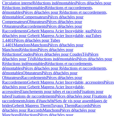
Circulation interne
Réductions indémontables
Pièces détachées pour
Réductions indémontables
Réductions et raccordements,
démontables
Pièces détachées pour Réductions et raccordements,
démontables
Compensateurs
Pièces détachées pour
Compensateurs
Obturateurs
Pièces détachées pour
Obturateurs
Raccordements
Pièces détachées pour
Raccordements
Geberit Mapress Acier Inoxydable, gaz
Pièces
détachées pour Geberit Mapress Acier Inoxydable, gaz
Tubes
1.4401
Pièces détachées pour Tubes
1.4401
Mamelons
Manchons
Pièces détachées pour
Manchons
Réductions
Pièces détachées pour
Réductions
Coudes
Pièces détachées pour Coudes
Tés
Pièces
détachées pour Tés
Réductions indémontables
Pièces détachées pour
Réductions indémontables
Réductions et raccordements,
démontables
Pièces détachées pour Réductions et raccordements,
démontables
Obturateurs
Pièces détachées pour
Obturateurs
Raccordements
Pièces détachées pour
Raccordements
Geberit Mapress Acier Inoxydable, accessoires
Pièces
détachées pour Geberit Mapress Acier Inoxydable,
accessoires
Etanchements pour tubes et raccords
Fixations pour
tubes
Fixations de raccordements
Pièces détachées pour Fixations de
raccordements
Joints d'étanchéité
Sets de vis pour assemblages de
brides
Geberit Mapress Therm
Tuyaux Therm
Raccords
Pièces
détachées pour Raccords
Manchons
Pièces détachées pour
Manchons
Réductions
Pièces détachées pour