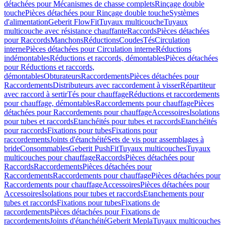
détachées pour Mécanismes de chasse complets
Rinçage double
touche
Pièces détachées pour Rinçage double touche
Systèmes
d'alimentation
Geberit FlowFit
Tuyaux multicouche
Tuyaux
multicouche avec résistance chauffante
Raccords
Pièces détachées
pour Raccords
Manchons
Réductions
Coudes
Tés
Circulation
interne
Pièces détachées pour Circulation interne
Réductions
indémontables
Réductions et raccords, démontables
Pièces détachées
pour Réductions et raccords,
démontables
Obturateurs
Raccordements
Pièces détachées pour
Raccordements
Distributeurs avec raccordement à visser
Répartiteur
avec raccord à sertir
Tés pour chauffage
Réductions et raccordements
pour chauffage, démontables
Raccordements pour chauffage
Pièces
détachées pour Raccordements pour chauffage
Accessoires
Isolations
pour tubes et raccords
Etanchéités pour tubes et raccords
Etanchéités
pour raccords
Fixations pour tubes
Fixations pour
raccordements
Joints d'étanchéité
Sets de vis pour assemblages à
bride
Consommables
Geberit PushFit
Tuyaux multicouches
Tuyaux
multicouches pour chauffage
Raccords
Pièces détachées pour
Raccords
Raccordements
Pièces détachées pour
Raccordements
Raccordements pour chauffage
Pièces détachées pour
Raccordements pour chauffage
Accessoires
Pièces détachées pour
Accessoires
Isolations pour tubes et raccords
Etanchements pour
tubes et raccords
Fixations pour tubes
Fixations de
raccordements
Pièces détachées pour Fixations de
raccordements
Joints d'étanchéité
Geberit Mepla
Tuyaux multicouches