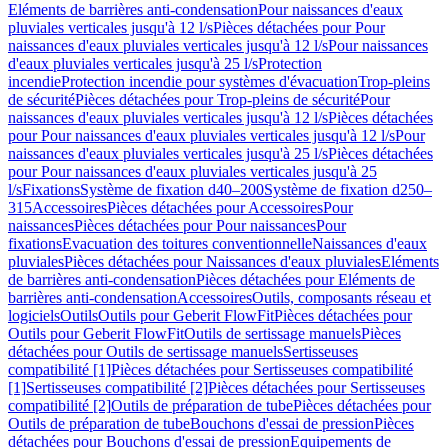
Eléments de barrières anti-condensation
Pour naissances d'eaux
pluviales verticales jusqu'à 12 l/s
Pièces détachées pour Pour
naissances d'eaux pluviales verticales jusqu'à 12 l/s
Pour naissances
d'eaux pluviales verticales jusqu'à 25 l/s
Protection
incendie
Protection incendie pour systèmes d'évacuation
Trop-pleins
de sécurité
Pièces détachées pour Trop-pleins de sécurité
Pour
naissances d'eaux pluviales verticales jusqu'à 12 l/s
Pièces détachées
pour Pour naissances d'eaux pluviales verticales jusqu'à 12 l/s
Pour
naissances d'eaux pluviales verticales jusqu'à 25 l/s
Pièces détachées
pour Pour naissances d'eaux pluviales verticales jusqu'à 25
l/s
Fixations
Système de fixation d40–200
Système de fixation d250–
315
Accessoires
Pièces détachées pour Accessoires
Pour
naissances
Pièces détachées pour Pour naissances
Pour
fixations
Evacuation des toitures conventionnelle
Naissances d'eaux
pluviales
Pièces détachées pour Naissances d'eaux pluviales
Eléments
de barrières anti-condensation
Pièces détachées pour Eléments de
barrières anti-condensation
Accessoires
Outils, composants réseau et
logiciels
Outils
Outils pour Geberit FlowFit
Pièces détachées pour
Outils pour Geberit FlowFit
Outils de sertissage manuels
Pièces
détachées pour Outils de sertissage manuels
Sertisseuses
compatibilité [1]
Pièces détachées pour Sertisseuses compatibilité
[1]
Sertisseuses compatibilité [2]
Pièces détachées pour Sertisseuses
compatibilité [2]
Outils de préparation de tube
Pièces détachées pour
Outils de préparation de tube
Bouchons d'essai de pression
Pièces
détachées pour Bouchons d'essai de pression
Equipements de