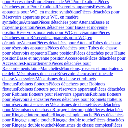
pour Accessoires
Pour eléments de WC
Pour fixations
Pièces
détachées pour Pour fixations
Réservoirs apparents
Réservoirs
apparents pour WC, en matière synthétique
Pièces détachées pour
Réservoirs apparents pour WC, en matière
synthétique
Attenant
Pièces détachées pour Attenant
Basse et
moyenne position
Pièces détachées pour Basse et moyenne
position
Réservoirs apparents pour WC, en céramique
Pièces
détachées pour Réservoirs apparents pour WC, en
céramique
Attenant
Pièces détachées pour Attenant
Tubes de chasse
pour réservoirs apparents
Pièces détachées pour Tubes de chasse
pour réservoirs apparents
Haute position
Pièces détachées pour Haute
position
Basse et moyenne position
Accessoires
Pièces détachées pour
Accessoires
Raccordements
Pièces détachées pour
Raccordements
Joints
Manchettes
Mamelons, rosaces et modérateurs
de débit
Mécanismes de chasse
Réservoirs à encastrer
Tubes de
chasse
Accessoires
Mécanismes de chasse et robinets
flotteurs
Robinets flotteurs
Pièces détachées pour Robinets
flotteurs
Robinets flotteurs pour réservoirs apparents
Pièces détachées
pour Robinets flotteurs pour réservoirs apparents
Robinets flotteurs
pour réservoirs à encastrer
Pièces détachées pour Robinets flotteurs
pour réservoirs à encastrer
Mécanismes de chasse
Pièces détachées
pour Mécanismes de chasse
Rinçage interrompable
Pièces détachées
pour Rinçage interrompable
Rinçage simple touche
Pièces détachées
pour Rinçage simple touche
Rinçage double touche
Pièces détachées
pour Rinçage double touche
Mécanismes de chasse complets
Pièces