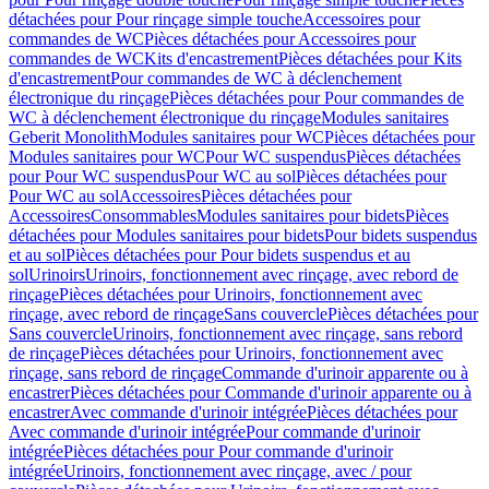
détachées pour Pour rinçage simple touche
Accessoires pour
commandes de WC
Pièces détachées pour Accessoires pour
commandes de WC
Kits d'encastrement
Pièces détachées pour Kits
d'encastrement
Pour commandes de WC à déclenchement
électronique du rinçage
Pièces détachées pour Pour commandes de
WC à déclenchement électronique du rinçage
Modules sanitaires
Geberit Monolith
Modules sanitaires pour WC
Pièces détachées pour
Modules sanitaires pour WC
Pour WC suspendus
Pièces détachées
pour Pour WC suspendus
Pour WC au sol
Pièces détachées pour
Pour WC au sol
Accessoires
Pièces détachées pour
Accessoires
Consommables
Modules sanitaires pour bidets
Pièces
détachées pour Modules sanitaires pour bidets
Pour bidets suspendus
et au sol
Pièces détachées pour Pour bidets suspendus et au
sol
Urinoirs
Urinoirs, fonctionnement avec rinçage, avec rebord de
rinçage
Pièces détachées pour Urinoirs, fonctionnement avec
rinçage, avec rebord de rinçage
Sans couvercle
Pièces détachées pour
Sans couvercle
Urinoirs, fonctionnement avec rinçage, sans rebord
de rinçage
Pièces détachées pour Urinoirs, fonctionnement avec
rinçage, sans rebord de rinçage
Commande d'urinoir apparente ou à
encastrer
Pièces détachées pour Commande d'urinoir apparente ou à
encastrer
Avec commande d'urinoir intégrée
Pièces détachées pour
Avec commande d'urinoir intégrée
Pour commande d'urinoir
intégrée
Pièces détachées pour Pour commande d'urinoir
intégrée
Urinoirs, fonctionnement avec rinçage, avec / pour