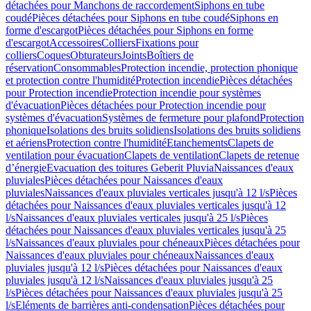
détachées pour Manchons de raccordement
Siphons en tube
coudé
Pièces détachées pour Siphons en tube coudé
Siphons en
forme d'escargot
Pièces détachées pour Siphons en forme
d'escargot
Accessoires
Colliers
Fixations pour
colliers
Coques
Obturateurs
Joints
Boîtiers de
réservation
Consommables
Protection incendie, protection phonique
et protection contre l'humidité
Protection incendie
Pièces détachées
pour Protection incendie
Protection incendie pour systèmes
d'évacuation
Pièces détachées pour Protection incendie pour
systèmes d'évacuation
Systèmes de fermeture pour plafond
Protection
phonique
Isolations des bruits solidiens
Isolations des bruits solidiens
et aériens
Protection contre l'humidité
Etanchements
Clapets de
ventilation pour évacuation
Clapets de ventilation
Clapets de retenue
d’énergie
Evacuation des toitures Geberit Pluvia
Naissances d'eaux
pluviales
Pièces détachées pour Naissances d'eaux
pluviales
Naissances d'eaux pluviales verticales jusqu'à 12 l/s
Pièces
détachées pour Naissances d'eaux pluviales verticales jusqu'à 12
l/s
Naissances d'eaux pluviales verticales jusqu'à 25 l/s
Pièces
détachées pour Naissances d'eaux pluviales verticales jusqu'à 25
l/s
Naissances d'eaux pluviales pour chéneaux
Pièces détachées pour
Naissances d'eaux pluviales pour chéneaux
Naissances d'eaux
pluviales jusqu'à 12 l/s
Pièces détachées pour Naissances d'eaux
pluviales jusqu'à 12 l/s
Naissances d'eaux pluviales jusqu'à 25
l/s
Pièces détachées pour Naissances d'eaux pluviales jusqu'à 25
l/s
Eléments de barrières anti-condensation
Pièces détachées pour