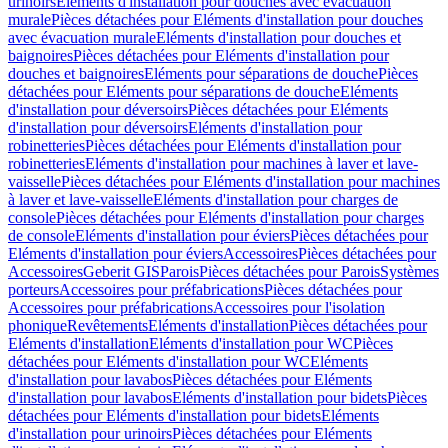
urinoirs
Eléments d'installation pour douches avec évacuation
murale
Pièces détachées pour Eléments d'installation pour douches
avec évacuation murale
Eléments d'installation pour douches et
baignoires
Pièces détachées pour Eléments d'installation pour
douches et baignoires
Eléments pour séparations de douche
Pièces
détachées pour Eléments pour séparations de douche
Eléments
d'installation pour déversoirs
Pièces détachées pour Eléments
d'installation pour déversoirs
Eléments d'installation pour
robinetteries
Pièces détachées pour Eléments d'installation pour
robinetteries
Eléments d'installation pour machines à laver et lave-
vaisselle
Pièces détachées pour Eléments d'installation pour machines
à laver et lave-vaisselle
Eléments d'installation pour charges de
console
Pièces détachées pour Eléments d'installation pour charges
de console
Eléments d'installation pour éviers
Pièces détachées pour
Eléments d'installation pour éviers
Accessoires
Pièces détachées pour
Accessoires
Geberit GIS
Parois
Pièces détachées pour Parois
Systèmes
porteurs
Accessoires pour préfabrications
Pièces détachées pour
Accessoires pour préfabrications
Accessoires pour l'isolation
phonique
Revêtements
Eléments d'installation
Pièces détachées pour
Eléments d'installation
Eléments d'installation pour WC
Pièces
détachées pour Eléments d'installation pour WC
Eléments
d'installation pour lavabos
Pièces détachées pour Eléments
d'installation pour lavabos
Eléments d'installation pour bidets
Pièces
détachées pour Eléments d'installation pour bidets
Eléments
d'installation pour urinoirs
Pièces détachées pour Eléments