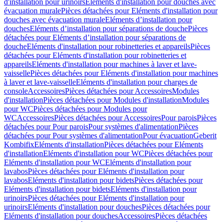
d'installation pour urinoirs
Eléments d'installation pour douches avec
évacuation murale
Pièces détachées pour Eléments d'installation pour
douches avec évacuation murale
Eléments d’installation pour
douches
Eléments d’installation pour séparations de douche
Pièces
détachées pour Eléments d’installation pour séparations de
douche
Eléments d'installation pour robinetteries et appareils
Pièces
détachées pour Eléments d'installation pour robinetteries et
appareils
Eléments d'installation pour machines à laver et lave-
vaisselle
Pièces détachées pour Eléments d'installation pour machines
à laver et lave-vaisselle
Eléments d'installation pour charges de
console
Accessoires
Pièces détachées pour Accessoires
Modules
d'installation
Pièces détachées pour Modules d'installation
Modules
pour WC
Pièces détachées pour Modules pour
WC
Accessoires
Pièces détachées pour Accessoires
Pour parois
Pièces
détachées pour Pour parois
Pour systèmes d'alimentation
Pièces
détachées pour Pour systèmes d'alimentation
Pour évacuation
Geberit
Kombifix
Eléments d'installation
Pièces détachées pour Eléments
d'installation
Eléments d'installation pour WC
Pièces détachées pour
Eléments d'installation pour WC
Eléments d'installation pour
lavabos
Pièces détachées pour Eléments d'installation pour
lavabos
Eléments d'installation pour bidets
Pièces détachées pour
Eléments d'installation pour bidets
Eléments d'installation pour
urinoirs
Pièces détachées pour Eléments d'installation pour
urinoirs
Eléments d'installation pour douches
Pièces détachées pour
Eléments d'installation pour douches
Accessoires
Pièces détachées