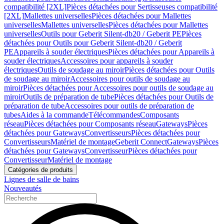
compatibilité [2XL]
Pièces détachées pour Sertisseuses compatibilité
[2XL]
Mallettes universelles
Pièces détachées pour Mallettes
universelles
Mallettes universelles
Pièces détachées pour Mallettes
universelles
Outils pour Geberit Silent-db20 / Geberit PE
Pièces
détachées pour Outils pour Geberit Silent-db20 / Geberit
PE
Appareils à souder électriques
Pièces détachées pour Appareils à
souder électriques
Accessoires pour appareils à souder
électriques
Outils de soudage au miroir
Pièces détachées pour Outils
de soudage au miroir
Accessoires pour outils de soudage au
miroir
Pièces détachées pour Accessoires pour outils de soudage au
miroir
Outils de préparation de tube
Pièces détachées pour Outils de
préparation de tube
Accessoires pour outils de préparation de
tubes
Aides à la commande
Télécommandes
Composants
réseau
Pièces détachées pour Composants réseau
Gateways
Pièces
détachées pour Gateways
Convertisseurs
Pièces détachées pour
Convertisseurs
Matériel de montage
Geberit Connect
Gateways
Pièces
détachées pour Gateways
Convertisseur
Pièces détachées pour
Convertisseur
Matériel de montage
Catégories de produits
Lignes de salle de bains
Nouveautés