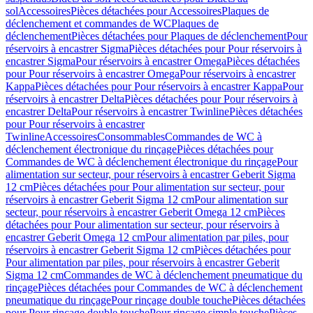
sol
Accessoires
Pièces détachées pour Accessoires
Plaques de
déclenchement et commandes de WC
Plaques de
déclenchement
Pièces détachées pour Plaques de déclenchement
Pour
réservoirs à encastrer Sigma
Pièces détachées pour Pour réservoirs à
encastrer Sigma
Pour réservoirs à encastrer Omega
Pièces détachées
pour Pour réservoirs à encastrer Omega
Pour réservoirs à encastrer
Kappa
Pièces détachées pour Pour réservoirs à encastrer Kappa
Pour
réservoirs à encastrer Delta
Pièces détachées pour Pour réservoirs à
encastrer Delta
Pour réservoirs à encastrer Twinline
Pièces détachées
pour Pour réservoirs à encastrer
Twinline
Accessoires
Consommables
Commandes de WC à
déclenchement électronique du rinçage
Pièces détachées pour
Commandes de WC à déclenchement électronique du rinçage
Pour
alimentation sur secteur, pour réservoirs à encastrer Geberit Sigma
12 cm
Pièces détachées pour Pour alimentation sur secteur, pour
réservoirs à encastrer Geberit Sigma 12 cm
Pour alimentation sur
secteur, pour réservoirs à encastrer Geberit Omega 12 cm
Pièces
détachées pour Pour alimentation sur secteur, pour réservoirs à
encastrer Geberit Omega 12 cm
Pour alimentation par piles, pour
réservoirs à encastrer Geberit Sigma 12 cm
Pièces détachées pour
Pour alimentation par piles, pour réservoirs à encastrer Geberit
Sigma 12 cm
Commandes de WC à déclenchement pneumatique du
rinçage
Pièces détachées pour Commandes de WC à déclenchement
pneumatique du rinçage
Pour rinçage double touche
Pièces détachées
pour Pour rinçage double touche
Pour rinçage simple touche
Pièces