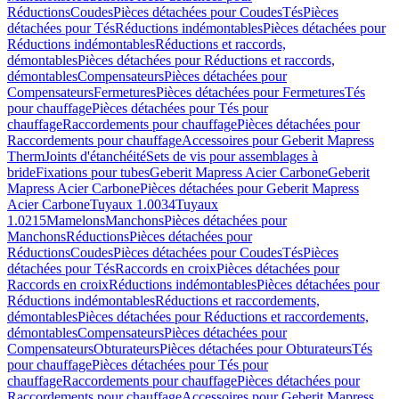
Réductions
Coudes
Pièces détachées pour Coudes
Tés
Pièces
détachées pour Tés
Réductions indémontables
Pièces détachées pour
Réductions indémontables
Réductions et raccords,
démontables
Pièces détachées pour Réductions et raccords,
démontables
Compensateurs
Pièces détachées pour
Compensateurs
Fermetures
Pièces détachées pour Fermetures
Tés
pour chauffage
Pièces détachées pour Tés pour
chauffage
Raccordements pour chauffage
Pièces détachées pour
Raccordements pour chauffage
Accessoires pour Geberit Mapress
Therm
Joints d'étanchéité
Sets de vis pour assemblages à
bride
Fixations pour tubes
Geberit Mapress Acier Carbone
Geberit
Mapress Acier Carbone
Pièces détachées pour Geberit Mapress
Acier Carbone
Tuyaux 1.0034
Tuyaux
1.0215
Mamelons
Manchons
Pièces détachées pour
Manchons
Réductions
Pièces détachées pour
Réductions
Coudes
Pièces détachées pour Coudes
Tés
Pièces
détachées pour Tés
Raccords en croix
Pièces détachées pour
Raccords en croix
Réductions indémontables
Pièces détachées pour
Réductions indémontables
Réductions et raccordements,
démontables
Pièces détachées pour Réductions et raccordements,
démontables
Compensateurs
Pièces détachées pour
Compensateurs
Obturateurs
Pièces détachées pour Obturateurs
Tés
pour chauffage
Pièces détachées pour Tés pour
chauffage
Raccordements pour chauffage
Pièces détachées pour
Raccordements pour chauffage
Accessoires pour Geberit Mapress