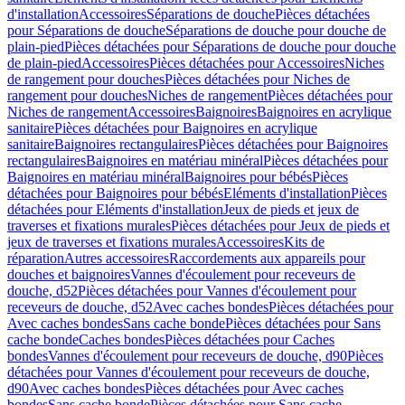
d'installation
Accessoires
Séparations de douche
Pièces détachées
pour Séparations de douche
Séparations de douche pour douche de
plain-pied
Pièces détachées pour Séparations de douche pour douche
de plain-pied
Accessoires
Pièces détachées pour Accessoires
Niches
de rangement pour douches
Pièces détachées pour Niches de
rangement pour douches
Niches de rangement
Pièces détachées pour
Niches de rangement
Accessoires
Baignoires
Baignoires en acrylique
sanitaire
Pièces détachées pour Baignoires en acrylique
sanitaire
Baignoires rectangulaires
Pièces détachées pour Baignoires
rectangulaires
Baignoires en matériau minéral
Pièces détachées pour
Baignoires en matériau minéral
Baignoires pour bébés
Pièces
détachées pour Baignoires pour bébés
Eléments d'installation
Pièces
détachées pour Eléments d'installation
Jeux de pieds et jeux de
traverses et fixations murales
Pièces détachées pour Jeux de pieds et
jeux de traverses et fixations murales
Accessoires
Kits de
réparation
Autres accessoires
Raccordements aux appareils pour
douches et baignoires
Vannes d'écoulement pour receveurs de
douche, d52
Pièces détachées pour Vannes d'écoulement pour
receveurs de douche, d52
Avec caches bondes
Pièces détachées pour
Avec caches bondes
Sans cache bonde
Pièces détachées pour Sans
cache bonde
Caches bondes
Pièces détachées pour Caches
bondes
Vannes d'écoulement pour receveurs de douche, d90
Pièces
détachées pour Vannes d'écoulement pour receveurs de douche,
d90
Avec caches bondes
Pièces détachées pour Avec caches
bondes
Sans cache bonde
Pièces détachées pour Sans cache