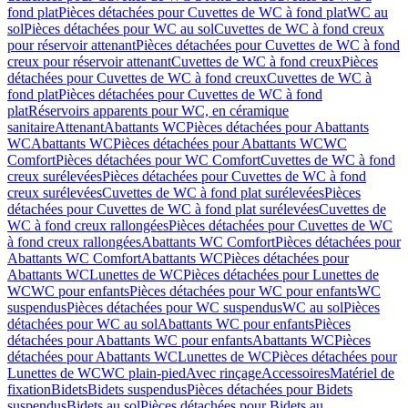
fond plat
Pièces détachées pour Cuvettes de WC à fond plat
WC au
sol
Pièces détachées pour WC au sol
Cuvettes de WC à fond creux
pour réservoir attenant
Pièces détachées pour Cuvettes de WC à fond
creux pour réservoir attenant
Cuvettes de WC à fond creux
Pièces
détachées pour Cuvettes de WC à fond creux
Cuvettes de WC à
fond plat
Pièces détachées pour Cuvettes de WC à fond
plat
Réservoirs apparents pour WC, en céramique
sanitaire
Attenant
Abattants WC
Pièces détachées pour Abattants
WC
Abattants WC
Pièces détachées pour Abattants WC
WC
Comfort
Pièces détachées pour WC Comfort
Cuvettes de WC à fond
creux surélevées
Pièces détachées pour Cuvettes de WC à fond
creux surélevées
Cuvettes de WC à fond plat surélevées
Pièces
détachées pour Cuvettes de WC à fond plat surélevées
Cuvettes de
WC à fond creux rallongées
Pièces détachées pour Cuvettes de WC
à fond creux rallongées
Abattants WC Comfort
Pièces détachées pour
Abattants WC Comfort
Abattants WC
Pièces détachées pour
Abattants WC
Lunettes de WC
Pièces détachées pour Lunettes de
WC
WC pour enfants
Pièces détachées pour WC pour enfants
WC
suspendus
Pièces détachées pour WC suspendus
WC au sol
Pièces
détachées pour WC au sol
Abattants WC pour enfants
Pièces
détachées pour Abattants WC pour enfants
Abattants WC
Pièces
détachées pour Abattants WC
Lunettes de WC
Pièces détachées pour
Lunettes de WC
WC plain-pied
Avec rinçage
Accessoires
Matériel de
fixation
Bidets
Bidets suspendus
Pièces détachées pour Bidets
suspendus
Bidets au sol
Pièces détachées pour Bidets au