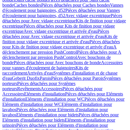
bonde
Caches bondes
Pièces détachées pour Caches bondes
Vannes
d'écoulement pour baignoires, d52
Pièces détachées pour Vannes
d'écoulement pour baignoires, d52
Avec vidage excentrique
Pièces
détachées pour Avec vidage excentrique
Kits de finition pour vidage
excentrique
Pièces détachées pour Kits de finition pour vidage
excentrique
Avec vidage excentrique et arrivée d'eau
Pièces
détachées pour Avec vidage excentrique et arrivée d'eau
Kits de
finition pour vidage excentrique et arrivée d'eau
Pièces détachées
pour Kits de finition pour vidage excentrique et arrivée d'eau
A
déclenchement par pression PushControl
Pièces détachées pour A
déclenchement par pression PushControl
Avec bouchons de
bonde
Pièces détachées pour Avec bouchons de bonde
Accessoires
pour vannes d'écoulement de baignoires
Kits de
raccordement
Arrivées d'eau
Systèmes d'installation et de chasse
d'eau
Geberit Duofix
Parois
Pièces détachées pour Parois
Systèmes
porteurs
Pièces détachées pour Systèmes
porteurs
Revêtements
Accessoires
Pièces détachées pour
Accessoires
Eléments d'installation
Pièces détachées pour Eléments
d'installation
Eléments d'installation pour WC
Pièces détachées pour
Eléments d'installation pour WC
Eléments d'installation pour
lavabos
Pièces détachées pour Eléments d'installation pour
lavabos
Eléments d'installation pour bidets
Pièces détachées pour
Eléments d'installation pour bidets
Eléments d'installation pour
urinoirs
Pièces détachées pour Eléments d'installation pour