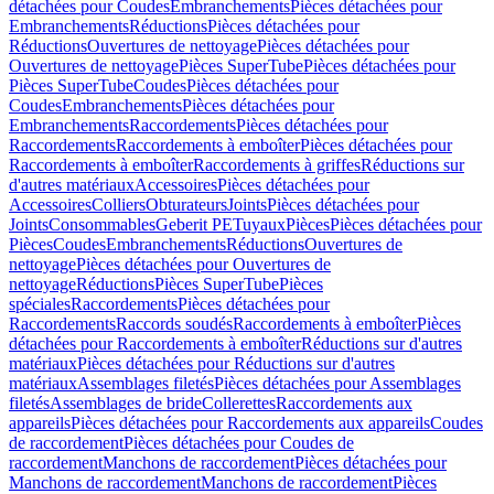
détachées pour Coudes
Embranchements
Pièces détachées pour
Embranchements
Réductions
Pièces détachées pour
Réductions
Ouvertures de nettoyage
Pièces détachées pour
Ouvertures de nettoyage
Pièces SuperTube
Pièces détachées pour
Pièces SuperTube
Coudes
Pièces détachées pour
Coudes
Embranchements
Pièces détachées pour
Embranchements
Raccordements
Pièces détachées pour
Raccordements
Raccordements à emboîter
Pièces détachées pour
Raccordements à emboîter
Raccordements à griffes
Réductions sur
d'autres matériaux
Accessoires
Pièces détachées pour
Accessoires
Colliers
Obturateurs
Joints
Pièces détachées pour
Joints
Consommables
Geberit PE
Tuyaux
Pièces
Pièces détachées pour
Pièces
Coudes
Embranchements
Réductions
Ouvertures de
nettoyage
Pièces détachées pour Ouvertures de
nettoyage
Réductions
Pièces SuperTube
Pièces
spéciales
Raccordements
Pièces détachées pour
Raccordements
Raccords soudés
Raccordements à emboîter
Pièces
détachées pour Raccordements à emboîter
Réductions sur d'autres
matériaux
Pièces détachées pour Réductions sur d'autres
matériaux
Assemblages filetés
Pièces détachées pour Assemblages
filetés
Assemblages de bride
Collerettes
Raccordements aux
appareils
Pièces détachées pour Raccordements aux appareils
Coudes
de raccordement
Pièces détachées pour Coudes de
raccordement
Manchons de raccordement
Pièces détachées pour
Manchons de raccordement
Manchons de raccordement
Pièces