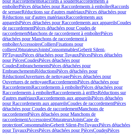
pour Raccordements
Raccords à souder
Raccordements à
emboîter
Pièces détachées pour Raccordements à emboîter
Raccords
de serrage
Réductions sur d'autres matériaux
Pièces détachées pour
Réductions sur d'autres matériaux
Raccordements aux
appareils
Pièces détachées pour Raccordements aux appareils
Coudes
de raccordement
Pièces détachées pour Coudes de
raccordement
Manchons de raccordement à emboîter
Pièces
détachées pour Manchons de raccordement à
emboîter
Accessoires
Colliers
Fixations pour
colliers
Obturateurs
Joints
Consommables
Geberit Silent-
PP
Tuyaux
Pièces détachées pour Tuyaux
Pièces
Pièces détachées
pour Pièces
Coudes
Pièces détachées pour
Coudes
Embranchements
Pièces détachées pour
Embranchements
Réductions
Pièces détachées pour
Réductions
Ouvertures de nettoyage
Pièces détachées pour
Ouvertures de nettoyage
Raccordements
Pièces détachées pour
Raccordements
Raccordements à emboîter
Pièces détachées pour
Raccordements à emboîter
Raccordements à griffes
Réductions sur
d'autres matériaux
Raccordements aux appareils
Pièces détachées
pour Raccordements aux appareils
Coudes de raccordement
Pièces
détachées pour Coudes de raccordement
Manchons de
raccordement
Pièces détachées pour Manchons de
raccordement
Accessoires
Obturateurs
Joints
Cape de
protection
Consommables
Geberit Silent-Pro
Tuyaux
Pièces détachées
pour Tuyaux
Pièces
Pièces détachées pour Pièces
Coudes
Pièces