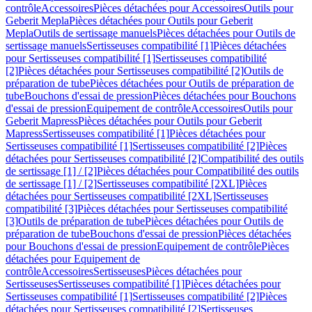
contrôle
Accessoires
Pièces détachées pour Accessoires
Outils pour
Geberit Mepla
Pièces détachées pour Outils pour Geberit
Mepla
Outils de sertissage manuels
Pièces détachées pour Outils de
sertissage manuels
Sertisseuses compatibilité [1]
Pièces détachées
pour Sertisseuses compatibilité [1]
Sertisseuses compatibilité
[2]
Pièces détachées pour Sertisseuses compatibilité [2]
Outils de
préparation de tube
Pièces détachées pour Outils de préparation de
tube
Bouchons d'essai de pression
Pièces détachées pour Bouchons
d'essai de pression
Equipement de contrôle
Accessoires
Outils pour
Geberit Mapress
Pièces détachées pour Outils pour Geberit
Mapress
Sertisseuses compatibilité [1]
Pièces détachées pour
Sertisseuses compatibilité [1]
Sertisseuses compatibilité [2]
Pièces
détachées pour Sertisseuses compatibilité [2]
Compatibilité des outils
de sertissage [1] / [2]
Pièces détachées pour Compatibilité des outils
de sertissage [1] / [2]
Sertisseuses compatibilité [2XL]
Pièces
détachées pour Sertisseuses compatibilité [2XL]
Sertisseuses
compatibilité [3]
Pièces détachées pour Sertisseuses compatibilité
[3]
Outils de préparation de tube
Pièces détachées pour Outils de
préparation de tube
Bouchons d'essai de pression
Pièces détachées
pour Bouchons d'essai de pression
Equipement de contrôle
Pièces
détachées pour Equipement de
contrôle
Accessoires
Sertisseuses
Pièces détachées pour
Sertisseuses
Sertisseuses compatibilité [1]
Pièces détachées pour
Sertisseuses compatibilité [1]
Sertisseuses compatibilité [2]
Pièces
détachées pour Sertisseuses compatibilité [2]
Sertisseuses