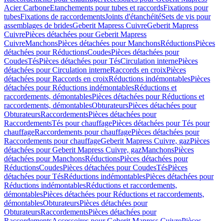
Acier Carbone
Etanchements pour tubes et raccords
Fixations pour
tubes
Fixations de raccordements
Joints d'étanchéité
Sets de vis pour
assemblages de brides
Geberit Mapress Cuivre
Geberit Mapress
Cuivre
Pièces détachées pour Geberit Mapress
Cuivre
Manchons
Pièces détachées pour Manchons
Réductions
Pièces
détachées pour Réductions
Coudes
Pièces détachées pour
Coudes
Tés
Pièces détachées pour Tés
Circulation interne
Pièces
détachées pour Circulation interne
Raccords en croix
Pièces
détachées pour Raccords en croix
Réductions indémontables
Pièces
détachées pour Réductions indémontables
Réductions et
raccordements, démontables
Pièces détachées pour Réductions et
raccordements, démontables
Obturateurs
Pièces détachées pour
Obturateurs
Raccordements
Pièces détachées pour
Raccordements
Tés pour chauffage
Pièces détachées pour Tés pour
chauffage
Raccordements pour chauffage
Pièces détachées pour
Raccordements pour chauffage
Geberit Mapress Cuivre, gaz
Pièces
détachées pour Geberit Mapress Cuivre, gaz
Manchons
Pièces
détachées pour Manchons
Réductions
Pièces détachées pour
Réductions
Coudes
Pièces détachées pour Coudes
Tés
Pièces
détachées pour Tés
Réductions indémontables
Pièces détachées pour
Réductions indémontables
Réductions et raccordements,
démontables
Pièces détachées pour Réductions et raccordements,
démontables
Obturateurs
Pièces détachées pour
Obturateurs
Raccordements
Pièces détachées pour
Raccordements
Accessoires pour Geberit Mapress Cuivre
Pièces