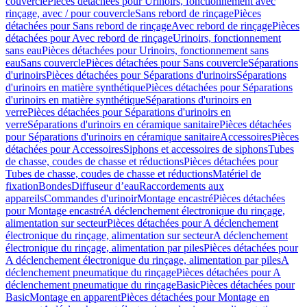
couvercle
Pièces détachées pour Urinoirs, fonctionnement avec
rinçage, avec / pour couvercle
Sans rebord de rinçage
Pièces
détachées pour Sans rebord de rinçage
Avec rebord de rinçage
Pièces
détachées pour Avec rebord de rinçage
Urinoirs, fonctionnement
sans eau
Pièces détachées pour Urinoirs, fonctionnement sans
eau
Sans couvercle
Pièces détachées pour Sans couvercle
Séparations
d'urinoirs
Pièces détachées pour Séparations d'urinoirs
Séparations
d'urinoirs en matière synthétique
Pièces détachées pour Séparations
d'urinoirs en matière synthétique
Séparations d'urinoirs en
verre
Pièces détachées pour Séparations d'urinoirs en
verre
Séparations d'urinoirs en céramique sanitaire
Pièces détachées
pour Séparations d'urinoirs en céramique sanitaire
Accessoires
Pièces
détachées pour Accessoires
Siphons et accessoires de siphons
Tubes
de chasse, coudes de chasse et réductions
Pièces détachées pour
Tubes de chasse, coudes de chasse et réductions
Matériel de
fixation
Bondes
Diffuseur d’eau
Raccordements aux
appareils
Commandes d'urinoir
Montage encastré
Pièces détachées
pour Montage encastré
A déclenchement électronique du rinçage,
alimentation sur secteur
Pièces détachées pour A déclenchement
électronique du rinçage, alimentation sur secteur
A déclenchement
électronique du rinçage, alimentation par piles
Pièces détachées pour
A déclenchement électronique du rinçage, alimentation par piles
A
déclenchement pneumatique du rinçage
Pièces détachées pour A
déclenchement pneumatique du rinçage
Basic
Pièces détachées pour
Basic
Montage en apparent
Pièces détachées pour Montage en