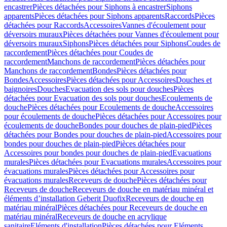
encastrer
Pièces détachées pour Siphons à encastrer
Siphons
apparents
Pièces détachées pour Siphons apparents
Raccords
Pièces
détachées pour Raccords
Accessoires
Vannes d'écoulement pour
déversoirs muraux
Pièces détachées pour Vannes d'écoulement pour
déversoirs muraux
Siphons
Pièces détachées pour Siphons
Coudes de
raccordement
Pièces détachées pour Coudes de
raccordement
Manchons de raccordement
Pièces détachées pour
Manchons de raccordement
Bondes
Pièces détachées pour
Bondes
Accessoires
Pièces détachées pour Accessoires
Douches et
baignoires
Douches
Evacuation des sols pour douches
Pièces
détachées pour Evacuation des sols pour douches
Ecoulements de
douche
Pièces détachées pour Ecoulements de douche
Accessoires
pour écoulements de douche
Pièces détachées pour Accessoires pour
écoulements de douche
Bondes pour douches de plain-pied
Pièces
détachées pour Bondes pour douches de plain-pied
Accessoires pour
bondes pour douches de plain-pied
Pièces détachées pour
Accessoires pour bondes pour douches de plain-pied
Evacuations
murales
Pièces détachées pour Evacuations murales
Accessoires pour
évacuations murales
Pièces détachées pour Accessoires pour
évacuations murales
Receveurs de douche
Pièces détachées pour
Receveurs de douche
Receveurs de douche en matériau minéral et
éléments d’installation Geberit Duofix
Receveurs de douche en
matériau minéral
Pièces détachées pour Receveurs de douche en
matériau minéral
Receveurs de douche en acrylique
sanitaire
Eléments d'installation
Pièces détachées pour Eléments