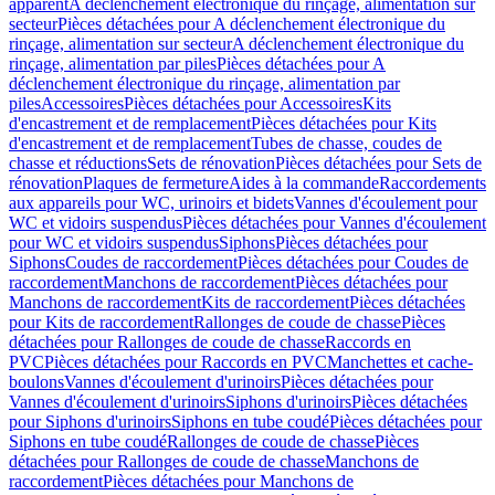
apparent
A déclenchement électronique du rinçage, alimentation sur
secteur
Pièces détachées pour A déclenchement électronique du
rinçage, alimentation sur secteur
A déclenchement électronique du
rinçage, alimentation par piles
Pièces détachées pour A
déclenchement électronique du rinçage, alimentation par
piles
Accessoires
Pièces détachées pour Accessoires
Kits
d'encastrement et de remplacement
Pièces détachées pour Kits
d'encastrement et de remplacement
Tubes de chasse, coudes de
chasse et réductions
Sets de rénovation
Pièces détachées pour Sets de
rénovation
Plaques de fermeture
Aides à la commande
Raccordements
aux appareils pour WC, urinoirs et bidets
Vannes d'écoulement pour
WC et vidoirs suspendus
Pièces détachées pour Vannes d'écoulement
pour WC et vidoirs suspendus
Siphons
Pièces détachées pour
Siphons
Coudes de raccordement
Pièces détachées pour Coudes de
raccordement
Manchons de raccordement
Pièces détachées pour
Manchons de raccordement
Kits de raccordement
Pièces détachées
pour Kits de raccordement
Rallonges de coude de chasse
Pièces
détachées pour Rallonges de coude de chasse
Raccords en
PVC
Pièces détachées pour Raccords en PVC
Manchettes et cache-
boulons
Vannes d'écoulement d'urinoirs
Pièces détachées pour
Vannes d'écoulement d'urinoirs
Siphons d'urinoirs
Pièces détachées
pour Siphons d'urinoirs
Siphons en tube coudé
Pièces détachées pour
Siphons en tube coudé
Rallonges de coude de chasse
Pièces
détachées pour Rallonges de coude de chasse
Manchons de
raccordement
Pièces détachées pour Manchons de