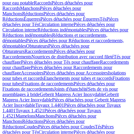
pour eau potable
Raccords
Pièces détachées pour
Raccords
Manchons
Pièces détachées pour
Manchons
Réductions
Pièces détachées pour
Réductions
Équerres
Pièces détachées pour Équerres
Tés
Pièces
détachées pour Tés
Circulation interne
Pièces détachées pour
Circulation interne
Réductions indémontables
Pièces détachées pour
Réductions indémontables
Réductions et raccordements,
démontables
Pièces détachées pour Réductions et raccordements,
démontables
Obturateurs
Pièces détachées pour
Obturateurs
Raccordements
Pièces détachées pour
Raccordements
Nourrices de distribution avec raccord fileté
Tés pour
chauffage
Pièces détachées pour Tés pour chauffage
Raccordements
pour chauffage
Pièces détachées pour Raccordements pour
chauffage
Accessoires
Pièces détachées pour Accessoires
Isolations
pour tubes et raccords
Etanchements pour tubes et raccords
Fixations
pour tubes
Fixations de raccordements
Pièces détachées pour
Fixations de raccordements
Joints d'étanchéité
Sets de vis pour
assemblages à bride
Geberit Mapress Acier Inoxydable
Geberit
Mapress Acier Inoxydable
Pièces détachées pour Geberit Mapress
Acier Inoxydable
Tuyaux 1.4401
Pièces détachées pour Tuyaux
1.4401
Tuyaux 1.4521
Pièces détachées pour Tuyaux
1.4521
Mamelons
Manchons
Pièces détachées pour
Manchons
Réductions
Pièces détachées pour
Réductions
Coudes
Pièces détachées pour Coudes
Tés
Pièces
détachées pour Tés
Circulation interne
Pièces détachées pour