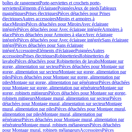
boîtes de rangement
Porte-serviettes et crochets porte-
serviettes
Eléments d'éclairage
Poignées
Jeux de pieds
Tableaux
magnétiques
Prises électriques
Pièces détachées pour Prises
électriques
Autres accessoires
Miroirs et armoires à
glace
Miroirs
Pièces détachées pour Miroirs
Avec éclairage
intégrée
Pièces détachées pour Avec éclairage intégrée
Armoires à
glace
Pièces détachées pour Armoires à glace
Avec éclairage
intégrée
Pièces détachées pour Avec éclairage intégrée
Sans éclairage
intégré
Pièces détachées pour Sans éclairage
intégré
Accessoires
Eléments d'éclairage
Poignées
Autres
accessoires
Prises électriques
Robinetteries
Robinetteries de
lavabo
Pièces détachées pour Robinetteries de lavabo
Montage sur
gorge, alimentation sur secteur
Pièces détachées pour Montage sur
gorge, alimentation sur secteur
Montage sur gorge, alimentation par
piles
Pièces détachées pour Montage sur gorge, alimentation par
piles
Montage sur gorge, alimentation par générateur
Pièces détachées
pour Montage sur gorge, alimentation par générateur
Montage sur
gorge, robinets mitigeurs
Pièces détachées pour Montage sur gorge,
robinets mitigeurs
Montage mural, alimentation sur secteur
Pièces
détachées pour Montage mural, alimentation sur secteur
Montage
mural, alimentation par piles
Pièces détachées pour Montage mural,
alimentation par piles
Montage mural, alimentation par
générateur
Pièces détachées pour Montage mural, alimentation par
générateur
Montage mural, robinets mélangeurs
Pièces détachées
pour Montage mural, robinets mélangeurs
Accessoires
Pièces