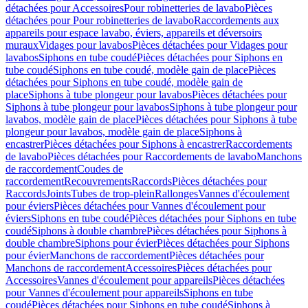
détachées pour Accessoires
Pour robinetteries de lavabo
Pièces
détachées pour Pour robinetteries de lavabo
Raccordements aux
appareils pour espace lavabo, éviers, appareils et déversoirs
muraux
Vidages pour lavabos
Pièces détachées pour Vidages pour
lavabos
Siphons en tube coudé
Pièces détachées pour Siphons en
tube coudé
Siphons en tube coudé, modèle gain de place
Pièces
détachées pour Siphons en tube coudé, modèle gain de
place
Siphons à tube plongeur pour lavabos
Pièces détachées pour
Siphons à tube plongeur pour lavabos
Siphons à tube plongeur pour
lavabos, modèle gain de place
Pièces détachées pour Siphons à tube
plongeur pour lavabos, modèle gain de place
Siphons à
encastrer
Pièces détachées pour Siphons à encastrer
Raccordements
de lavabo
Pièces détachées pour Raccordements de lavabo
Manchons
de raccordement
Coudes de
raccordement
Recouvrements
Raccords
Pièces détachées pour
Raccords
Joints
Tubes de trop-plein
Rallonges
Vannes d'écoulement
pour éviers
Pièces détachées pour Vannes d'écoulement pour
éviers
Siphons en tube coudé
Pièces détachées pour Siphons en tube
coudé
Siphons à double chambre
Pièces détachées pour Siphons à
double chambre
Siphons pour évier
Pièces détachées pour Siphons
pour évier
Manchons de raccordement
Pièces détachées pour
Manchons de raccordement
Accessoires
Pièces détachées pour
Accessoires
Vannes d'écoulement pour appareils
Pièces détachées
pour Vannes d'écoulement pour appareils
Siphons en tube
coudé
Pièces détachées pour Siphons en tube coudé
Siphons à