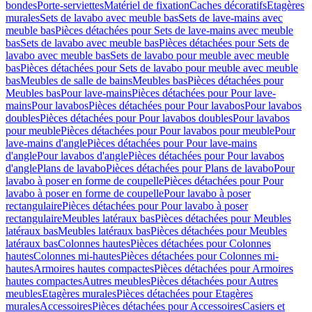
bondes
Porte-serviettes
Matériel de fixation
Caches décoratifs
Etagères
murales
Sets de lavabo avec meuble bas
Sets de lave-mains avec
meuble bas
Pièces détachées pour Sets de lave-mains avec meuble
bas
Sets de lavabo avec meuble bas
Pièces détachées pour Sets de
lavabo avec meuble bas
Sets de lavabo pour meuble avec meuble
bas
Pièces détachées pour Sets de lavabo pour meuble avec meuble
bas
Meubles de salle de bains
Meubles bas
Pièces détachées pour
Meubles bas
Pour lave-mains
Pièces détachées pour Pour lave-
mains
Pour lavabos
Pièces détachées pour Pour lavabos
Pour lavabos
doubles
Pièces détachées pour Pour lavabos doubles
Pour lavabos
pour meuble
Pièces détachées pour Pour lavabos pour meuble
Pour
lave-mains d'angle
Pièces détachées pour Pour lave-mains
d'angle
Pour lavabos d'angle
Pièces détachées pour Pour lavabos
d'angle
Plans de lavabo
Pièces détachées pour Plans de lavabo
Pour
lavabo à poser en forme de coupelle
Pièces détachées pour Pour
lavabo à poser en forme de coupelle
Pour lavabo à poser
rectangulaire
Pièces détachées pour Pour lavabo à poser
rectangulaire
Meubles latéraux bas
Pièces détachées pour Meubles
latéraux bas
Meubles latéraux bas
Pièces détachées pour Meubles
latéraux bas
Colonnes hautes
Pièces détachées pour Colonnes
hautes
Colonnes mi-hautes
Pièces détachées pour Colonnes mi-
hautes
Armoires hautes compactes
Pièces détachées pour Armoires
hautes compactes
Autres meubles
Pièces détachées pour Autres
meubles
Etagères murales
Pièces détachées pour Etagères
murales
Accessoires
Pièces détachées pour Accessoires
Casiers et