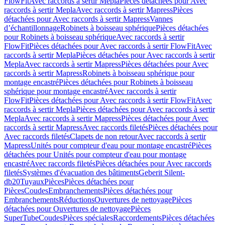
FlowFit
Avec raccords à sertir Mepla
Pièces détachées pour Avec
raccords à sertir Mepla
Avec raccords à sertir Mapress
Pièces
détachées pour Avec raccords à sertir Mapress
Vannes
d’échantillonnage
Robinets à boisseau sphérique
Pièces détachées
pour Robinets à boisseau sphérique
Avec raccords à sertir
FlowFit
Pièces détachées pour Avec raccords à sertir FlowFit
Avec
raccords à sertir Mepla
Pièces détachées pour Avec raccords à sertir
Mepla
Avec raccords à sertir Mapress
Pièces détachées pour Avec
raccords à sertir Mapress
Robinets à boisseau sphérique pour
montage encastré
Pièces détachées pour Robinets à boisseau
sphérique pour montage encastré
Avec raccords à sertir
FlowFit
Pièces détachées pour Avec raccords à sertir FlowFit
Avec
raccords à sertir Mepla
Pièces détachées pour Avec raccords à sertir
Mepla
Avec raccords à sertir Mapress
Pièces détachées pour Avec
raccords à sertir Mapress
Avec raccords filetés
Pièces détachées pour
Avec raccords filetés
Clapets de non retour
Avec raccords à sertir
Mapress
Unités pour compteur d'eau pour montage encastré
Pièces
détachées pour Unités pour compteur d'eau pour montage
encastré
Avec raccords filetés
Pièces détachées pour Avec raccords
filetés
Systèmes d'évacuation des bâtiments
Geberit Silent-
db20
Tuyaux
Pièces
Pièces détachées pour
Pièces
Coudes
Embranchements
Pièces détachées pour
Embranchements
Réductions
Ouvertures de nettoyage
Pièces
détachées pour Ouvertures de nettoyage
Pièces
SuperTube
Coudes
Pièces spéciales
Raccordements
Pièces détachées