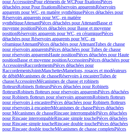
pour Accessoires
Pour eléments de WC
Pour fixations
Pièces
détachées pour Pour fixations
Réservoirs apparents
Réservoirs
apparents pour WC, en matière synthétique
Pièces détachées pour
Réservoirs apparents pour WC, en matière
synthétique
Attenant
Pièces détachées pour Attenant
Basse et
moyenne position
Pièces détachées pour Basse et moyenne
position
Réservoirs apparents pour WC, en céramique
Pièces
détachées pour Réservoirs apparents pour WC, en
céramique
Attenant
Pièces détachées pour Attenant
Tubes de chasse
pour réservoirs apparents
Pièces détachées pour Tubes de chasse
pour réservoirs apparents
Haute position
Pièces détachées pour Haute
position
Basse et moyenne position
Accessoires
Pièces détachées pour
Accessoires
Raccordements
Pièces détachées pour
Raccordements
Joints
Manchettes
Mamelons, rosaces et modérateurs
de débit
Mécanismes de chasse
Réservoirs à encastrer
Tubes de
chasse
Accessoires
Mécanismes de chasse et robinets
flotteurs
Robinets flotteurs
Pièces détachées pour Robinets
flotteurs
Robinets flotteurs pour réservoirs apparents
Pièces détachées
pour Robinets flotteurs pour réservoirs apparents
Robinets flotteurs
pour réservoirs à encastrer
Pièces détachées pour Robinets flotteurs
pour réservoirs à encastrer
Mécanismes de chasse
Pièces détachées
pour Mécanismes de chasse
Rinçage interrompable
Pièces détachées
pour Rinçage interrompable
Rinçage simple touche
Pièces détachées
pour Rinçage simple touche
Rinçage double touche
Pièces détachées
pour Rinçage double touche
Mécanismes de chasse complets
Pièces