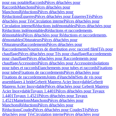
pour eau potable
Raccords
Pièces détachées pour
Raccords
Manchons
Pièces détachées pour
Manchons
Réductions
Pièces détachées pour
Réductions
Équerres
Pièces détachées pour Équerres
Tés
Pièces
détachées pour Tés
Circulation interne
Pièces détachées pour
Circulation interne
Réductions indémontables
Pièces détachées pour
Réductions indémontables
Réductions et raccordements,
démontables
Pièces détachées pour Réductions et raccordements,
démontables
Obturateurs
Pièces détachées pour
Obturateurs
Raccordements
Pièces détachées pour
Raccordements
Nourrices de distribution avec raccord fileté
Tés pour
chauffage
Pièces détachées pour Tés pour chauffage
Raccordements
pour chauffage
Pièces détachées pour Raccordements pour
chauffage
Accessoires
Pièces détachées pour Accessoires
Isolations
pour tubes et raccords
Etanchements pour tubes et raccords
Fixations
pour tubes
Fixations de raccordements
Pièces détachées pour
Fixations de raccordements
Joints d'étanchéité
Sets de vis pour
assemblages à bride
Geberit Mapress Acier Inoxydable
Geberit
Mapress Acier Inoxydable
Pièces détachées pour Geberit Mapress
Acier Inoxydable
Tuyaux 1.4401
Pièces détachées pour Tuyaux
1.4401
Tuyaux 1.4521
Pièces détachées pour Tuyaux
1.4521
Mamelons
Manchons
Pièces détachées pour
Manchons
Réductions
Pièces détachées pour
Réductions
Coudes
Pièces détachées pour Coudes
Tés
Pièces
détachées pour Tés
Circulation interne
Pièces détachées pour