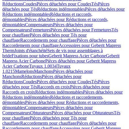
Réductions
Coudes
Pièces détachées pour Coudes
Tés
Pièces
détachées pour Tés
Réductions indémontables
Pièces détachées pour
Réductions indémontables
Réductions et raccords,
démontables
Pièces détachées pour Réductions et raccords,
démontables
Compensateurs
Pièces détachées pour
Compensateurs
Fermetures
Pièces détachées pour Fermetures
Tés
pour chauffage
Pièces détachées pour Tés pour
chauffage
Raccordements pour chauffage
Pièces détachées pour
Raccordements pour chauffage
Accessoires pour Geberit Mapress
Therm
Joints d'étanchéité
Sets de vis pour assemblages à
bride
Fixations pour tubes
Geberit Mapress Acier Carbone
Geberit
Mapress Acier Carbone
Pièces détachées pour Geberit Mapress
Acier Carbone
Tuyaux 1.0034
Tuyaux
1.0215
Mamelons
Manchons
Pièces détachées pour
Manchons
Réductions
Pièces détachées pour
Réductions
Coudes
Pièces détachées pour Coudes
Tés
Pièces
détachées pour Tés
Raccords en croix
Pièces détachées pour
Raccords en croix
Réductions indémontables
Pièces détachées pour
Réductions indémontables
Réductions et raccordements,
démontables
Pièces détachées pour Réductions et raccordements,
démontables
Compensateurs
Pièces détachées pour
Compensateurs
Obturateurs
Pièces détachées pour Obturateurs
Tés
pour chauffage
Pièces détachées pour Tés pour
chauffage
Raccordements pour chauffage
Pièces détachées pour
Raccordements pour chauffage
Accessoires pour Geberit Mapress