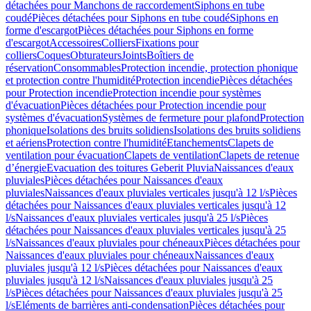
détachées pour Manchons de raccordement
Siphons en tube
coudé
Pièces détachées pour Siphons en tube coudé
Siphons en
forme d'escargot
Pièces détachées pour Siphons en forme
d'escargot
Accessoires
Colliers
Fixations pour
colliers
Coques
Obturateurs
Joints
Boîtiers de
réservation
Consommables
Protection incendie, protection phonique
et protection contre l'humidité
Protection incendie
Pièces détachées
pour Protection incendie
Protection incendie pour systèmes
d'évacuation
Pièces détachées pour Protection incendie pour
systèmes d'évacuation
Systèmes de fermeture pour plafond
Protection
phonique
Isolations des bruits solidiens
Isolations des bruits solidiens
et aériens
Protection contre l'humidité
Etanchements
Clapets de
ventilation pour évacuation
Clapets de ventilation
Clapets de retenue
d’énergie
Evacuation des toitures Geberit Pluvia
Naissances d'eaux
pluviales
Pièces détachées pour Naissances d'eaux
pluviales
Naissances d'eaux pluviales verticales jusqu'à 12 l/s
Pièces
détachées pour Naissances d'eaux pluviales verticales jusqu'à 12
l/s
Naissances d'eaux pluviales verticales jusqu'à 25 l/s
Pièces
détachées pour Naissances d'eaux pluviales verticales jusqu'à 25
l/s
Naissances d'eaux pluviales pour chéneaux
Pièces détachées pour
Naissances d'eaux pluviales pour chéneaux
Naissances d'eaux
pluviales jusqu'à 12 l/s
Pièces détachées pour Naissances d'eaux
pluviales jusqu'à 12 l/s
Naissances d'eaux pluviales jusqu'à 25
l/s
Pièces détachées pour Naissances d'eaux pluviales jusqu'à 25
l/s
Eléments de barrières anti-condensation
Pièces détachées pour