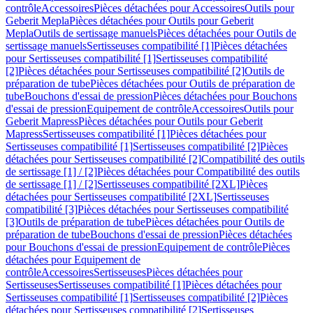
contrôle
Accessoires
Pièces détachées pour Accessoires
Outils pour
Geberit Mepla
Pièces détachées pour Outils pour Geberit
Mepla
Outils de sertissage manuels
Pièces détachées pour Outils de
sertissage manuels
Sertisseuses compatibilité [1]
Pièces détachées
pour Sertisseuses compatibilité [1]
Sertisseuses compatibilité
[2]
Pièces détachées pour Sertisseuses compatibilité [2]
Outils de
préparation de tube
Pièces détachées pour Outils de préparation de
tube
Bouchons d'essai de pression
Pièces détachées pour Bouchons
d'essai de pression
Equipement de contrôle
Accessoires
Outils pour
Geberit Mapress
Pièces détachées pour Outils pour Geberit
Mapress
Sertisseuses compatibilité [1]
Pièces détachées pour
Sertisseuses compatibilité [1]
Sertisseuses compatibilité [2]
Pièces
détachées pour Sertisseuses compatibilité [2]
Compatibilité des outils
de sertissage [1] / [2]
Pièces détachées pour Compatibilité des outils
de sertissage [1] / [2]
Sertisseuses compatibilité [2XL]
Pièces
détachées pour Sertisseuses compatibilité [2XL]
Sertisseuses
compatibilité [3]
Pièces détachées pour Sertisseuses compatibilité
[3]
Outils de préparation de tube
Pièces détachées pour Outils de
préparation de tube
Bouchons d'essai de pression
Pièces détachées
pour Bouchons d'essai de pression
Equipement de contrôle
Pièces
détachées pour Equipement de
contrôle
Accessoires
Sertisseuses
Pièces détachées pour
Sertisseuses
Sertisseuses compatibilité [1]
Pièces détachées pour
Sertisseuses compatibilité [1]
Sertisseuses compatibilité [2]
Pièces
détachées pour Sertisseuses compatibilité [2]
Sertisseuses