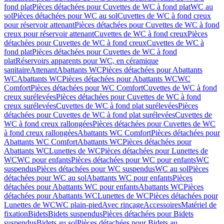
fond plat
Pièces détachées pour Cuvettes de WC à fond plat
WC au
sol
Pièces détachées pour WC au sol
Cuvettes de WC à fond creux
pour réservoir attenant
Pièces détachées pour Cuvettes de WC à fond
creux pour réservoir attenant
Cuvettes de WC à fond creux
Pièces
détachées pour Cuvettes de WC à fond creux
Cuvettes de WC à
fond plat
Pièces détachées pour Cuvettes de WC à fond
plat
Réservoirs apparents pour WC, en céramique
sanitaire
Attenant
Abattants WC
Pièces détachées pour Abattants
WC
Abattants WC
Pièces détachées pour Abattants WC
WC
Comfort
Pièces détachées pour WC Comfort
Cuvettes de WC à fond
creux surélevées
Pièces détachées pour Cuvettes de WC à fond
creux surélevées
Cuvettes de WC à fond plat surélevées
Pièces
détachées pour Cuvettes de WC à fond plat surélevées
Cuvettes de
WC à fond creux rallongées
Pièces détachées pour Cuvettes de WC
à fond creux rallongées
Abattants WC Comfort
Pièces détachées pour
Abattants WC Comfort
Abattants WC
Pièces détachées pour
Abattants WC
Lunettes de WC
Pièces détachées pour Lunettes de
WC
WC pour enfants
Pièces détachées pour WC pour enfants
WC
suspendus
Pièces détachées pour WC suspendus
WC au sol
Pièces
détachées pour WC au sol
Abattants WC pour enfants
Pièces
détachées pour Abattants WC pour enfants
Abattants WC
Pièces
détachées pour Abattants WC
Lunettes de WC
Pièces détachées pour
Lunettes de WC
WC plain-pied
Avec rinçage
Accessoires
Matériel de
fixation
Bidets
Bidets suspendus
Pièces détachées pour Bidets
suspendus
Bidets au sol
Pièces détachées pour Bidets au