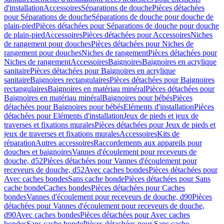
d'installation
Accessoires
Séparations de douche
Pièces détachées
pour Séparations de douche
Séparations de douche pour douche de
plain-pied
Pièces détachées pour Séparations de douche pour douche
de plain-pied
Accessoires
Pièces détachées pour Accessoires
Niches
de rangement pour douches
Pièces détachées pour Niches de
rangement pour douches
Niches de rangement
Pièces détachées pour
Niches de rangement
Accessoires
Baignoires
Baignoires en acrylique
sanitaire
Pièces détachées pour Baignoires en acrylique
sanitaire
Baignoires rectangulaires
Pièces détachées pour Baignoires
rectangulaires
Baignoires en matériau minéral
Pièces détachées pour
Baignoires en matériau minéral
Baignoires pour bébés
Pièces
détachées pour Baignoires pour bébés
Eléments d'installation
Pièces
détachées pour Eléments d'installation
Jeux de pieds et jeux de
traverses et fixations murales
Pièces détachées pour Jeux de pieds et
jeux de traverses et fixations murales
Accessoires
Kits de
réparation
Autres accessoires
Raccordements aux appareils pour
douches et baignoires
Vannes d'écoulement pour receveurs de
douche, d52
Pièces détachées pour Vannes d'écoulement pour
receveurs de douche, d52
Avec caches bondes
Pièces détachées pour
Avec caches bondes
Sans cache bonde
Pièces détachées pour Sans
cache bonde
Caches bondes
Pièces détachées pour Caches
bondes
Vannes d'écoulement pour receveurs de douche, d90
Pièces
détachées pour Vannes d'écoulement pour receveurs de douche,
d90
Avec caches bondes
Pièces détachées pour Avec caches
bondes
Sans cache bonde
Pièces détachées pour Sans cache