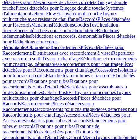
détachées pour Mécanismes de chasse complets
Rinçage double
touche
Pièces détachées pour Rinçage double touche
Systèmes
d'alimentation
Geberit FlowFit
Tuyaux multicouche
Tuyaux
multicouche avec résistance chauffante
Raccords
Pièces détachées
pour Raccords
Manchons
Réductions
Coudes
Tés
Circulation
interne
Pièces détachées pour Circulation interne
Réductions
indémontables
Réductions et raccords, démontables
Pièces détachées
pour Réductions et raccords,
démontables
Obturateurs
Raccordements
Pièces détachées pour
Raccordements
Distributeurs avec raccordement à visser
Répartiteur
avec raccord à sertir
Tés pour chauffage
Réductions et raccordements
pour chauffage, démontables
Raccordements pour chauffage
Pièces
détachées pour Raccordements pour chauffage
Accessoires
Isolations
pour tubes et raccords
Etanchéités pour tubes et raccords
Etanchéités
pour raccords
Fixations pour tubes
Fixations pour
raccordements
Joints d'étanchéité
Sets de vis pour assemblages à
bride
Consommables
Geberit PushFit
Tuyaux multicouches
Tuyaux
multicouches pour chauffage
Raccords
Pièces détachées pour
Raccords
Raccordements
Pièces détachées pour
Raccordements
Raccordements pour chauffage
Pièces détachées pour
Raccordements pour chauffage
Accessoires
Pièces détachées pour
Accessoires
Isolations pour tubes et raccords
Etanchements pour
tubes et raccords
Fixations pour tubes
Fixations de
raccordements
Pièces détachées pour Fixations de
raccordements
Joints d'étanchéité
Geberit Mepla
Tuyaux multicouches