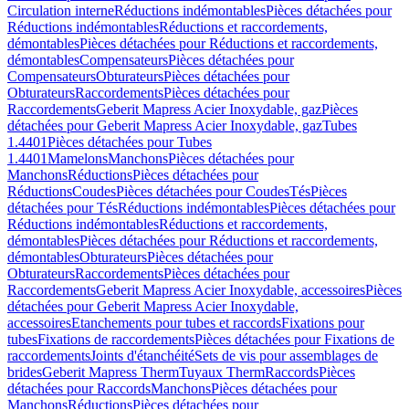
Circulation interne
Réductions indémontables
Pièces détachées pour
Réductions indémontables
Réductions et raccordements,
démontables
Pièces détachées pour Réductions et raccordements,
démontables
Compensateurs
Pièces détachées pour
Compensateurs
Obturateurs
Pièces détachées pour
Obturateurs
Raccordements
Pièces détachées pour
Raccordements
Geberit Mapress Acier Inoxydable, gaz
Pièces
détachées pour Geberit Mapress Acier Inoxydable, gaz
Tubes
1.4401
Pièces détachées pour Tubes
1.4401
Mamelons
Manchons
Pièces détachées pour
Manchons
Réductions
Pièces détachées pour
Réductions
Coudes
Pièces détachées pour Coudes
Tés
Pièces
détachées pour Tés
Réductions indémontables
Pièces détachées pour
Réductions indémontables
Réductions et raccordements,
démontables
Pièces détachées pour Réductions et raccordements,
démontables
Obturateurs
Pièces détachées pour
Obturateurs
Raccordements
Pièces détachées pour
Raccordements
Geberit Mapress Acier Inoxydable, accessoires
Pièces
détachées pour Geberit Mapress Acier Inoxydable,
accessoires
Etanchements pour tubes et raccords
Fixations pour
tubes
Fixations de raccordements
Pièces détachées pour Fixations de
raccordements
Joints d'étanchéité
Sets de vis pour assemblages de
brides
Geberit Mapress Therm
Tuyaux Therm
Raccords
Pièces
détachées pour Raccords
Manchons
Pièces détachées pour
Manchons
Réductions
Pièces détachées pour