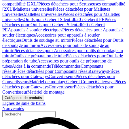
compatibilité [2XL]
Pièces détachées pour Sertisseuses compatibilité
[2XL]
Mallettes universelles
Pièces détachées pour Mallettes
universelles
Mallettes universelles
Pièces détachées pour Mallettes
universelles
Outils pour Geberit Silent-db20 / Geberit PE
Pièces
détachées pour Outils pour Geberit Silent-db20 / Geberit
PE
Appareils à souder électriques
Pièces détachées pour Appareils à
souder électriques
Accessoires pour appareils à souder
électriques
Outils de soudage au miroir
Pièces détachées pour Outils
de soudage au miroir
Accessoires pour outils de soudage au
miroir
Pièces détachées pour Accessoires pour outils de soudage au
miroir
Outils de préparation de tube
Pièces détachées pour Outils de
préparation de tube
Accessoires pour outils de préparation de
tubes
Aides à la commande
Télécommandes
Composants
réseau
Pièces détachées pour Composants réseau
Gateways
Pièces
détachées pour Gateways
Convertisseurs
Pièces détachées pour
Convertisseurs
Matériel de montage
Geberit Connect
Gateways
Pièces
détachées pour Gateways
Convertisseur
Pièces détachées pour
Convertisseur
Matériel de montage
Catégories de produits
Lignes de salle de bains
Nouveautés