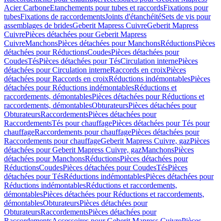
Acier Carbone
Etanchements pour tubes et raccords
Fixations pour
tubes
Fixations de raccordements
Joints d'étanchéité
Sets de vis pour
assemblages de brides
Geberit Mapress Cuivre
Geberit Mapress
Cuivre
Pièces détachées pour Geberit Mapress
Cuivre
Manchons
Pièces détachées pour Manchons
Réductions
Pièces
détachées pour Réductions
Coudes
Pièces détachées pour
Coudes
Tés
Pièces détachées pour Tés
Circulation interne
Pièces
détachées pour Circulation interne
Raccords en croix
Pièces
détachées pour Raccords en croix
Réductions indémontables
Pièces
détachées pour Réductions indémontables
Réductions et
raccordements, démontables
Pièces détachées pour Réductions et
raccordements, démontables
Obturateurs
Pièces détachées pour
Obturateurs
Raccordements
Pièces détachées pour
Raccordements
Tés pour chauffage
Pièces détachées pour Tés pour
chauffage
Raccordements pour chauffage
Pièces détachées pour
Raccordements pour chauffage
Geberit Mapress Cuivre, gaz
Pièces
détachées pour Geberit Mapress Cuivre, gaz
Manchons
Pièces
détachées pour Manchons
Réductions
Pièces détachées pour
Réductions
Coudes
Pièces détachées pour Coudes
Tés
Pièces
détachées pour Tés
Réductions indémontables
Pièces détachées pour
Réductions indémontables
Réductions et raccordements,
démontables
Pièces détachées pour Réductions et raccordements,
démontables
Obturateurs
Pièces détachées pour
Obturateurs
Raccordements
Pièces détachées pour
Raccordements
Accessoires pour Geberit Mapress Cuivre
Pièces