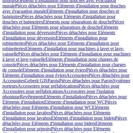
urinoirs
Eléments d'installation pour douches avec évacuation
murale
Pièces détachées pour Eléments d'installation pour douches
avec évacuation murale
Eléments d'installation pour douches et
baignoires
Pièces détachées pour Eléments d'installation pour
douches et baignoires
Eléments pour séparations de douche
Pièces
détachées pour Eléments pour séparations de douche
Eléments
d'installation pour déversoirs
Pièces détachées pour Eléments
d'installation pour déversoirs
Eléments d'installation pour
robinetteries
Pièces détachées pour Eléments d'installation pour
robinetteries
Eléments d'installation pour machines à laver et lave-
vaisselle
Pièces détachées pour Eléments d'installation pour machines
à laver et lave-vaisselle
Eléments d'installation pour charges de
console
Pièces détachées pour Eléments d'installation pour charges
de console
Eléments d'installation pour éviers
Pièces détachées pour
Eléments d'installation pour éviers
Accessoires
Pièces détachées pour
Accessoires
Geberit GIS
Parois
Pièces détachées pour Parois
Systèmes
porteurs
Accessoires pour préfabrications
Pièces détachées pour
Accessoires pour préfabrications
Accessoires pour l'isolation
phonique
Revêtements
Eléments d'installation
Pièces détachées pour
Eléments d'installation
Eléments d'installation pour WC
Pièces
détachées pour Eléments d'installation pour WC
Eléments
d'installation pour lavabos
Pièces détachées pour Eléments
d'installation pour lavabos
Eléments d'installation pour bidets
Pièces
détachées pour Eléments d'installation pour bidets
Eléments
d'installation pour urinoirs
Pièces détachées pour Eléments