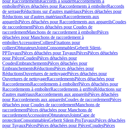
pour Raccordements
Raccords à souder
Raccordements à
emboîter
Pièces détachées pour Raccordements à emboîter
Raccords
de serrage
Réductions sur d'autres matériaux
Pièces détachées pour
Réductions sur d'autres matériaux
Raccordements aux
appareils
Pièces détachées pour Raccordements aux appareils
Coudes
de raccordement
Pièces détachées pour Coudes de
raccordement
Manchons de raccordement à emboîter
Pièces
détachées pour Manchons de raccordement à
emboîter
Accessoires
Colliers
Fixations pour
colliers
Obturateurs
Joints
Consommables
Geberit Silent-
PP
Tuyaux
Pièces détachées pour Tuyaux
Pièces
Pièces détachées
pour Pièces
Coudes
Pièces détachées pour
Coudes
Embranchements
Pièces détachées pour
Embranchements
Réductions
Pièces détachées pour
Réductions
Ouvertures de nettoyage
Pièces détachées pour
Ouvertures de nettoyage
Raccordements
Pièces détachées pour
Raccordements
Raccordements à emboîter
Pièces détachées pour
Raccordements à emboîter
Raccordements à griffes
Réductions sur
d'autres matériaux
Raccordements aux appareils
Pièces détachées
pour Raccordements aux appareils
Coudes de raccordement
Pièces
détachées pour Coudes de raccordement
Manchons de
raccordement
Pièces détachées pour Manchons de
raccordement
Accessoires
Obturateurs
Joints
Cape de
protection
Consommables
Geberit Silent-Pro
Tuyaux
Pièces détachées
pour Tuyaux
Pièces
Pièces détachées pour Pièces
Coudes
Pièces