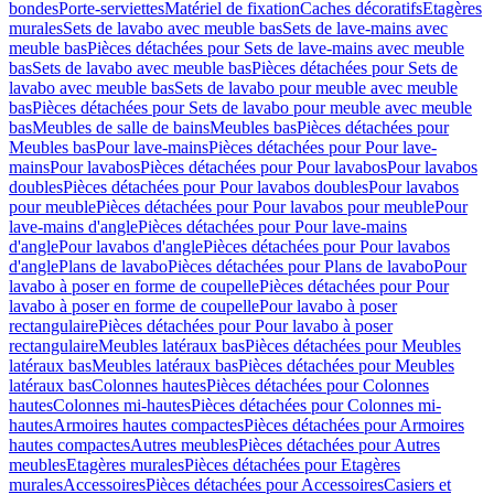
bondes
Porte-serviettes
Matériel de fixation
Caches décoratifs
Etagères
murales
Sets de lavabo avec meuble bas
Sets de lave-mains avec
meuble bas
Pièces détachées pour Sets de lave-mains avec meuble
bas
Sets de lavabo avec meuble bas
Pièces détachées pour Sets de
lavabo avec meuble bas
Sets de lavabo pour meuble avec meuble
bas
Pièces détachées pour Sets de lavabo pour meuble avec meuble
bas
Meubles de salle de bains
Meubles bas
Pièces détachées pour
Meubles bas
Pour lave-mains
Pièces détachées pour Pour lave-
mains
Pour lavabos
Pièces détachées pour Pour lavabos
Pour lavabos
doubles
Pièces détachées pour Pour lavabos doubles
Pour lavabos
pour meuble
Pièces détachées pour Pour lavabos pour meuble
Pour
lave-mains d'angle
Pièces détachées pour Pour lave-mains
d'angle
Pour lavabos d'angle
Pièces détachées pour Pour lavabos
d'angle
Plans de lavabo
Pièces détachées pour Plans de lavabo
Pour
lavabo à poser en forme de coupelle
Pièces détachées pour Pour
lavabo à poser en forme de coupelle
Pour lavabo à poser
rectangulaire
Pièces détachées pour Pour lavabo à poser
rectangulaire
Meubles latéraux bas
Pièces détachées pour Meubles
latéraux bas
Meubles latéraux bas
Pièces détachées pour Meubles
latéraux bas
Colonnes hautes
Pièces détachées pour Colonnes
hautes
Colonnes mi-hautes
Pièces détachées pour Colonnes mi-
hautes
Armoires hautes compactes
Pièces détachées pour Armoires
hautes compactes
Autres meubles
Pièces détachées pour Autres
meubles
Etagères murales
Pièces détachées pour Etagères
murales
Accessoires
Pièces détachées pour Accessoires
Casiers et