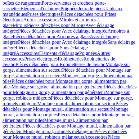
boîtes de rangement
Porte-serviettes et crochets porte-
serviettes
Eléments d'éclairage
Poignées
Jeux de pieds
Tableaux
magnétiques
Prises électriques
Pièces détachées pour Prises
électriques
Autres accessoires
Miroirs et armoires à
glace
Miroirs
Pièces détachées pour Miroirs
Avec éclairage
intégrée
Pièces détachées pour Avec éclairage intégrée
Armoires à
glace
Pièces détachées pour Armoires à glace
Avec éclairage
intégrée
Pièces détachées pour Avec éclairage intégrée
Sans éclairage
intégré
Pièces détachées pour Sans éclairage
intégré
Accessoires
Eléments d'éclairage
Poignées
Autres
accessoires
Prises électriques
Robinetteries
Robinetteries de
lavabo
Pièces détachées pour Robinetteries de lavabo
Montage sur
gorge, alimentation sur secteur
Pièces détachées pour Montage sur
gorge, alimentation sur secteur
Montage sur gorge, alimentation par
piles
Pièces détachées pour Montage sur gorge, alimentation par
piles
Montage sur gorge, alimentation par générateur
Pièces détachées
pour Montage sur gorge, alimentation par générateur
Montage sur
gorge, robinets mitigeurs
Pièces détachées pour Montage sur gorge,
robinets mitigeurs
Montage mural, alimentation sur secteur
Pièces
détachées pour Montage mural, alimentation sur secteur
Montage
mural, alimentation par piles
Pièces détachées pour Montage mural,
alimentation par piles
Montage mural, alimentation par
générateur
Pièces détachées pour Montage mural, alimentation par
générateur
Montage mural, robinets mélangeurs
Pièces détachées
pour Montage mural, robinets mélangeurs
Accessoires
Pièces