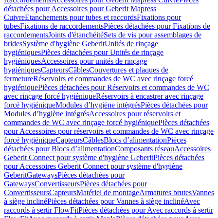
détachées pour Accessoires pour Geberit Mapress
Cuivre
Etanchements pour tubes et raccords
Fixations pour
tubes
Fixations de raccordements
Pièces détachées pour Fixations de
raccordements
Joints d'étanchéité
Sets de vis pour assemblages de
brides
Système d'hygiène Geberit
Unités de rinçage
hygiéniques
Pièces détachées pour Unités de rinçage
hygiéniques
Accessoires pour unités de rinçage
hygiéniques
Capteurs
Câbles
Couvertures et plaques de
fermeture
Réservoirs et commandes de WC avec rinçage forcé
hygiénique
Pièces détachées pour Réservoirs et commandes de WC
avec rinçage forcé hygiénique
Réservoirs à encastrer avec rinçage
forcé hygiénique
Modules d’hygiène intégrés
Pièces détachées pour
Modules d’hygiène intégrés
Accessoires pour réservoirs et
commandes de WC avec rinçage forcé hygiénique
Pièces détachées
pour Accessoires pour réservoirs et commandes de WC avec rinçage
forcé hygiénique
Capteurs
Câbles
Blocs d’alimentation
Pièces
détachées pour Blocs d’alimentation
Composants réseau
Accessoires
Geberit Connect pour système d'hygiène Geberit
Pièces détachées
pour Accessoires Geberit Connect pour système d'hygiène
Geberit
Gateways
Pièces détachées pour
Gateways
Convertisseurs
Pièces détachées pour
Convertisseurs
Capteurs
Matériel de montage
Armatures brutes
Vannes
à siège incliné
Pièces détachées pour Vannes à siège incliné
Avec
raccords à sertir FlowFit
Pièces détachées pour Avec raccords à sertir