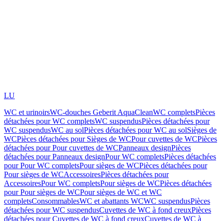
LU
WC et urinoirs
WC-douches Geberit AquaClean
WC complets
Pièces
détachées pour WC complets
WC suspendus
Pièces détachées pour
WC suspendus
WC au sol
Pièces détachées pour WC au sol
Sièges de
WC
Pièces détachées pour Sièges de WC
Pour cuvettes de WC
Pièces
détachées pour Pour cuvettes de WC
Panneaux design
Pièces
détachées pour Panneaux design
Pour WC complets
Pièces détachées
pour Pour WC complets
Pour sièges de WC
Pièces détachées pour
Pour sièges de WC
Accessoires
Pièces détachées pour
Accessoires
Pour WC complets
Pour sièges de WC
Pièces détachées
pour Pour sièges de WC
Pour sièges de WC et WC
complets
Consommables
WC et abattants WC
WC suspendus
Pièces
détachées pour WC suspendus
Cuvettes de WC à fond creux
Pièces
détachées pour Cuvettes de WC à fond creux
Cuvettes de WC à