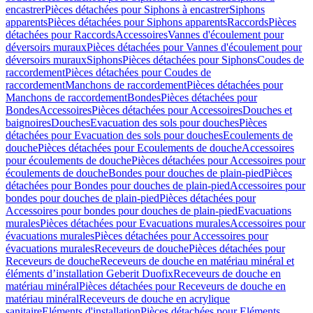
encastrer
Pièces détachées pour Siphons à encastrer
Siphons
apparents
Pièces détachées pour Siphons apparents
Raccords
Pièces
détachées pour Raccords
Accessoires
Vannes d'écoulement pour
déversoirs muraux
Pièces détachées pour Vannes d'écoulement pour
déversoirs muraux
Siphons
Pièces détachées pour Siphons
Coudes de
raccordement
Pièces détachées pour Coudes de
raccordement
Manchons de raccordement
Pièces détachées pour
Manchons de raccordement
Bondes
Pièces détachées pour
Bondes
Accessoires
Pièces détachées pour Accessoires
Douches et
baignoires
Douches
Evacuation des sols pour douches
Pièces
détachées pour Evacuation des sols pour douches
Ecoulements de
douche
Pièces détachées pour Ecoulements de douche
Accessoires
pour écoulements de douche
Pièces détachées pour Accessoires pour
écoulements de douche
Bondes pour douches de plain-pied
Pièces
détachées pour Bondes pour douches de plain-pied
Accessoires pour
bondes pour douches de plain-pied
Pièces détachées pour
Accessoires pour bondes pour douches de plain-pied
Evacuations
murales
Pièces détachées pour Evacuations murales
Accessoires pour
évacuations murales
Pièces détachées pour Accessoires pour
évacuations murales
Receveurs de douche
Pièces détachées pour
Receveurs de douche
Receveurs de douche en matériau minéral et
éléments d’installation Geberit Duofix
Receveurs de douche en
matériau minéral
Pièces détachées pour Receveurs de douche en
matériau minéral
Receveurs de douche en acrylique
sanitaire
Eléments d'installation
Pièces détachées pour Eléments