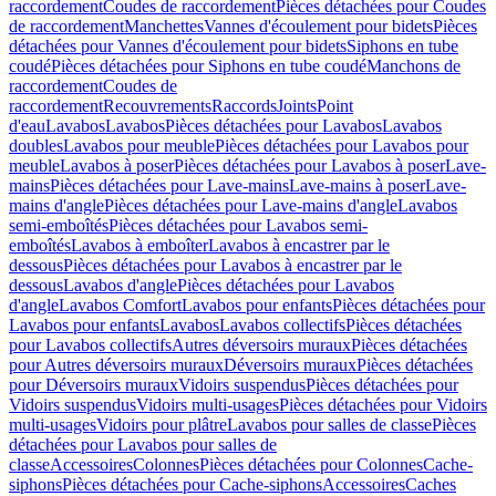
raccordement
Coudes de raccordement
Pièces détachées pour Coudes
de raccordement
Manchettes
Vannes d'écoulement pour bidets
Pièces
détachées pour Vannes d'écoulement pour bidets
Siphons en tube
coudé
Pièces détachées pour Siphons en tube coudé
Manchons de
raccordement
Coudes de
raccordement
Recouvrements
Raccords
Joints
Point
d'eau
Lavabos
Lavabos
Pièces détachées pour Lavabos
Lavabos
doubles
Lavabos pour meuble
Pièces détachées pour Lavabos pour
meuble
Lavabos à poser
Pièces détachées pour Lavabos à poser
Lave-
mains
Pièces détachées pour Lave-mains
Lave-mains à poser
Lave-
mains d'angle
Pièces détachées pour Lave-mains d'angle
Lavabos
semi-emboîtés
Pièces détachées pour Lavabos semi-
emboîtés
Lavabos à emboîter
Lavabos à encastrer par le
dessous
Pièces détachées pour Lavabos à encastrer par le
dessous
Lavabos d'angle
Pièces détachées pour Lavabos
d'angle
Lavabos Comfort
Lavabos pour enfants
Pièces détachées pour
Lavabos pour enfants
Lavabos
Lavabos collectifs
Pièces détachées
pour Lavabos collectifs
Autres déversoirs muraux
Pièces détachées
pour Autres déversoirs muraux
Déversoirs muraux
Pièces détachées
pour Déversoirs muraux
Vidoirs suspendus
Pièces détachées pour
Vidoirs suspendus
Vidoirs multi-usages
Pièces détachées pour Vidoirs
multi-usages
Vidoirs pour plâtre
Lavabos pour salles de classe
Pièces
détachées pour Lavabos pour salles de
classe
Accessoires
Colonnes
Pièces détachées pour Colonnes
Cache-
siphons
Pièces détachées pour Cache-siphons
Accessoires
Caches