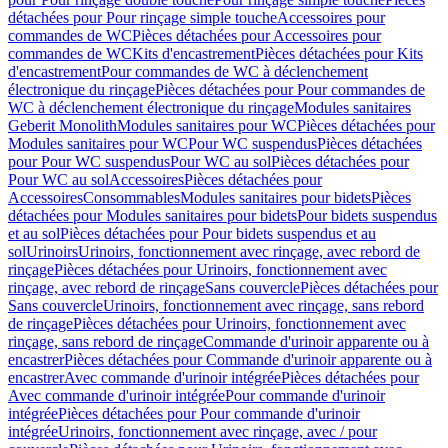
détachées pour Pour rinçage simple touche
Accessoires pour
commandes de WC
Pièces détachées pour Accessoires pour
commandes de WC
Kits d'encastrement
Pièces détachées pour Kits
d'encastrement
Pour commandes de WC à déclenchement
électronique du rinçage
Pièces détachées pour Pour commandes de
WC à déclenchement électronique du rinçage
Modules sanitaires
Geberit Monolith
Modules sanitaires pour WC
Pièces détachées pour
Modules sanitaires pour WC
Pour WC suspendus
Pièces détachées
pour Pour WC suspendus
Pour WC au sol
Pièces détachées pour
Pour WC au sol
Accessoires
Pièces détachées pour
Accessoires
Consommables
Modules sanitaires pour bidets
Pièces
détachées pour Modules sanitaires pour bidets
Pour bidets suspendus
et au sol
Pièces détachées pour Pour bidets suspendus et au
sol
Urinoirs
Urinoirs, fonctionnement avec rinçage, avec rebord de
rinçage
Pièces détachées pour Urinoirs, fonctionnement avec
rinçage, avec rebord de rinçage
Sans couvercle
Pièces détachées pour
Sans couvercle
Urinoirs, fonctionnement avec rinçage, sans rebord
de rinçage
Pièces détachées pour Urinoirs, fonctionnement avec
rinçage, sans rebord de rinçage
Commande d'urinoir apparente ou à
encastrer
Pièces détachées pour Commande d'urinoir apparente ou à
encastrer
Avec commande d'urinoir intégrée
Pièces détachées pour
Avec commande d'urinoir intégrée
Pour commande d'urinoir
intégrée
Pièces détachées pour Pour commande d'urinoir
intégrée
Urinoirs, fonctionnement avec rinçage, avec / pour