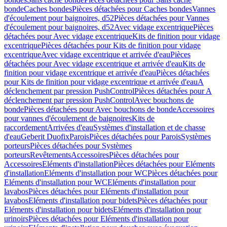
bonde
Caches bondes
Pièces détachées pour Caches bondes
Vannes
d'écoulement pour baignoires, d52
Pièces détachées pour Vannes
d'écoulement pour baignoires, d52
Avec vidage excentrique
Pièces
détachées pour Avec vidage excentrique
Kits de finition pour vidage
excentrique
Pièces détachées pour Kits de finition pour vidage
excentrique
Avec vidage excentrique et arrivée d'eau
Pièces
détachées pour Avec vidage excentrique et arrivée d'eau
Kits de
finition pour vidage excentrique et arrivée d'eau
Pièces détachées
pour Kits de finition pour vidage excentrique et arrivée d'eau
A
déclenchement par pression PushControl
Pièces détachées pour A
déclenchement par pression PushControl
Avec bouchons de
bonde
Pièces détachées pour Avec bouchons de bonde
Accessoires
pour vannes d'écoulement de baignoires
Kits de
raccordement
Arrivées d'eau
Systèmes d'installation et de chasse
d'eau
Geberit Duofix
Parois
Pièces détachées pour Parois
Systèmes
porteurs
Pièces détachées pour Systèmes
porteurs
Revêtements
Accessoires
Pièces détachées pour
Accessoires
Eléments d'installation
Pièces détachées pour Eléments
d'installation
Eléments d'installation pour WC
Pièces détachées pour
Eléments d'installation pour WC
Eléments d'installation pour
lavabos
Pièces détachées pour Eléments d'installation pour
lavabos
Eléments d'installation pour bidets
Pièces détachées pour
Eléments d'installation pour bidets
Eléments d'installation pour
urinoirs
Pièces détachées pour Eléments d'installation pour