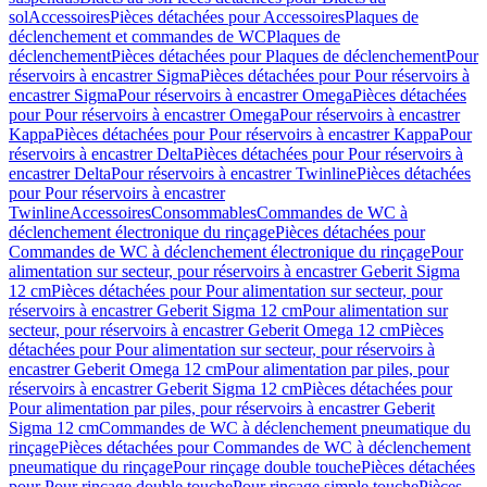
sol
Accessoires
Pièces détachées pour Accessoires
Plaques de
déclenchement et commandes de WC
Plaques de
déclenchement
Pièces détachées pour Plaques de déclenchement
Pour
réservoirs à encastrer Sigma
Pièces détachées pour Pour réservoirs à
encastrer Sigma
Pour réservoirs à encastrer Omega
Pièces détachées
pour Pour réservoirs à encastrer Omega
Pour réservoirs à encastrer
Kappa
Pièces détachées pour Pour réservoirs à encastrer Kappa
Pour
réservoirs à encastrer Delta
Pièces détachées pour Pour réservoirs à
encastrer Delta
Pour réservoirs à encastrer Twinline
Pièces détachées
pour Pour réservoirs à encastrer
Twinline
Accessoires
Consommables
Commandes de WC à
déclenchement électronique du rinçage
Pièces détachées pour
Commandes de WC à déclenchement électronique du rinçage
Pour
alimentation sur secteur, pour réservoirs à encastrer Geberit Sigma
12 cm
Pièces détachées pour Pour alimentation sur secteur, pour
réservoirs à encastrer Geberit Sigma 12 cm
Pour alimentation sur
secteur, pour réservoirs à encastrer Geberit Omega 12 cm
Pièces
détachées pour Pour alimentation sur secteur, pour réservoirs à
encastrer Geberit Omega 12 cm
Pour alimentation par piles, pour
réservoirs à encastrer Geberit Sigma 12 cm
Pièces détachées pour
Pour alimentation par piles, pour réservoirs à encastrer Geberit
Sigma 12 cm
Commandes de WC à déclenchement pneumatique du
rinçage
Pièces détachées pour Commandes de WC à déclenchement
pneumatique du rinçage
Pour rinçage double touche
Pièces détachées
pour Pour rinçage double touche
Pour rinçage simple touche
Pièces