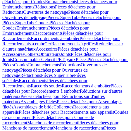
détachées pour Coudes
Embranchements
Pièces détachées pour
Embranchements
Réductions
Pièces détachées pour
Réductions
Ouvertures de nettoyage
Pièces détachées pour
Ouvertures de nettoyage
Pièces SuperTube
Pièces détachées pour
Pièces SuperTube
Coudes
Pièces détachées pour
Coudes
Embranchements
Pièces détachées pour
Embranchements
Raccordements
Pièces détachées pour
Raccordements
Raccordements à emboîter
Pièces détachées pour
Raccordements à emboîter
Raccordements à griffes
Réductions sur
d'autres matériaux
Accessoires
Pièces détachées pour
Accessoires
Colliers
Obturateurs
Joints
Pièces détachées pour
Joints
Consommables
Geberit PE
Tuyaux
Pièces
Pièces détachées pour
Pièces
Coudes
Embranchements
Réductions
Ouvertures de
nettoyage
Pièces détachées pour Ouvertures de
nettoyage
Réductions
Pièces SuperTube
Pièces
spéciales
Raccordements
Pièces détachées pour
Raccordements
Raccords soudés
Raccordements à emboîter
Pièces
détachées pour Raccordements à emboîter
Réductions sur d'autres
matériaux
Pièces détachées pour Réductions sur d'autres
matériaux
Assemblages filetés
Pièces détachées pour Assemblages
filetés
Assemblages de bride
Collerettes
Raccordements aux
appareils
Pièces détachées pour Raccordements aux appareils
Coudes
de raccordement
Pièces détachées pour Coudes de
raccordement
Manchons de raccordement
Pièces détachées pour
Manchons de raccordement
Manchons de raccordement
Pièces