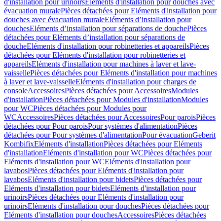
d'installation pour urinoirs
Eléments d'installation pour douches avec
évacuation murale
Pièces détachées pour Eléments d'installation pour
douches avec évacuation murale
Eléments d’installation pour
douches
Eléments d’installation pour séparations de douche
Pièces
détachées pour Eléments d’installation pour séparations de
douche
Eléments d'installation pour robinetteries et appareils
Pièces
détachées pour Eléments d'installation pour robinetteries et
appareils
Eléments d'installation pour machines à laver et lave-
vaisselle
Pièces détachées pour Eléments d'installation pour machines
à laver et lave-vaisselle
Eléments d'installation pour charges de
console
Accessoires
Pièces détachées pour Accessoires
Modules
d'installation
Pièces détachées pour Modules d'installation
Modules
pour WC
Pièces détachées pour Modules pour
WC
Accessoires
Pièces détachées pour Accessoires
Pour parois
Pièces
détachées pour Pour parois
Pour systèmes d'alimentation
Pièces
détachées pour Pour systèmes d'alimentation
Pour évacuation
Geberit
Kombifix
Eléments d'installation
Pièces détachées pour Eléments
d'installation
Eléments d'installation pour WC
Pièces détachées pour
Eléments d'installation pour WC
Eléments d'installation pour
lavabos
Pièces détachées pour Eléments d'installation pour
lavabos
Eléments d'installation pour bidets
Pièces détachées pour
Eléments d'installation pour bidets
Eléments d'installation pour
urinoirs
Pièces détachées pour Eléments d'installation pour
urinoirs
Eléments d'installation pour douches
Pièces détachées pour
Eléments d'installation pour douches
Accessoires
Pièces détachées