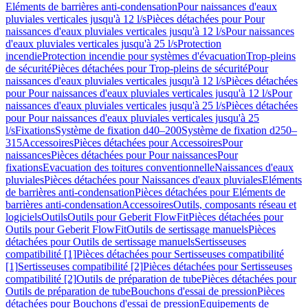
Eléments de barrières anti-condensation
Pour naissances d'eaux
pluviales verticales jusqu'à 12 l/s
Pièces détachées pour Pour
naissances d'eaux pluviales verticales jusqu'à 12 l/s
Pour naissances
d'eaux pluviales verticales jusqu'à 25 l/s
Protection
incendie
Protection incendie pour systèmes d'évacuation
Trop-pleins
de sécurité
Pièces détachées pour Trop-pleins de sécurité
Pour
naissances d'eaux pluviales verticales jusqu'à 12 l/s
Pièces détachées
pour Pour naissances d'eaux pluviales verticales jusqu'à 12 l/s
Pour
naissances d'eaux pluviales verticales jusqu'à 25 l/s
Pièces détachées
pour Pour naissances d'eaux pluviales verticales jusqu'à 25
l/s
Fixations
Système de fixation d40–200
Système de fixation d250–
315
Accessoires
Pièces détachées pour Accessoires
Pour
naissances
Pièces détachées pour Pour naissances
Pour
fixations
Evacuation des toitures conventionnelle
Naissances d'eaux
pluviales
Pièces détachées pour Naissances d'eaux pluviales
Eléments
de barrières anti-condensation
Pièces détachées pour Eléments de
barrières anti-condensation
Accessoires
Outils, composants réseau et
logiciels
Outils
Outils pour Geberit FlowFit
Pièces détachées pour
Outils pour Geberit FlowFit
Outils de sertissage manuels
Pièces
détachées pour Outils de sertissage manuels
Sertisseuses
compatibilité [1]
Pièces détachées pour Sertisseuses compatibilité
[1]
Sertisseuses compatibilité [2]
Pièces détachées pour Sertisseuses
compatibilité [2]
Outils de préparation de tube
Pièces détachées pour
Outils de préparation de tube
Bouchons d'essai de pression
Pièces
détachées pour Bouchons d'essai de pression
Equipements de