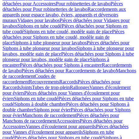
détachées pour Accessoires
Pour robinetteries de lavabo
Pièces
détachées pour Pour robinetteries de lavabo
Raccordements aux
appareils pour espace lavabo, éviers, appareils et déversoirs
muraux
Vidages pour lavabos
Pièces détachées pour Vidages pour
lavabos
Siphons en tube coudé
Pièces détachées pour Siphons en
tube coudé
Siphons en tube coudé, modèle gain de place
Pièces
détachées pour Siphons en tube coudé, modèle gain de
place
Siphons à tube plongeur pour lavabos
Pièces détachées pour
Siphons à tube plongeur pour lavabos
Siphons à tube plongeur pour
lavabos, modèle gain de place
Pièces détachées pour Siphons à tube
plongeur pour lavabos, modèle gain de place
Siphons à
encastrer
Pièces détachées pour Siphons à encastrer
Raccordements
de lavabo
Pièces détachées pour Raccordements de lavabo
Manchons
de raccordement
Coudes de
raccordement
Recouvrements
Raccords
Pièces détachées pour
Raccords
Joints
Tubes de trop-plein
Rallonges
Vannes d'écoulement
pour éviers
Pièces détachées pour Vannes d'écoulement pour
éviers
Siphons en tube coudé
Pièces détachées pour Siphons en tube
coudé
Siphons à double chambre
Pièces détachées pour Siphons à
double chambre
Siphons pour évier
Pièces détachées pour Siphons
pour évier
Manchons de raccordement
Pièces détachées pour
Manchons de raccordement
Accessoires
Pièces détachées pour
Accessoires
Vannes d'écoulement pour appareils
Pièces détachées
pour Vannes d'écoulement pour appareils
Siphons en tube
coudé
Pièces détachées pour Siphons en tube coudé
Siphons à