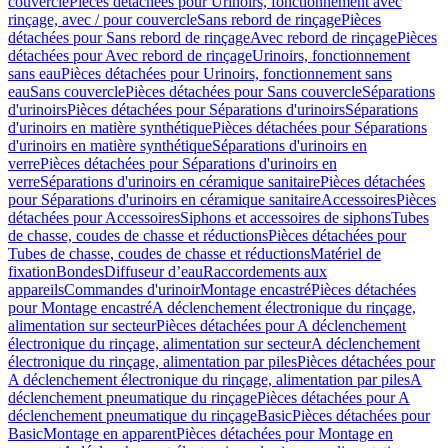
couvercle
Pièces détachées pour Urinoirs, fonctionnement avec
rinçage, avec / pour couvercle
Sans rebord de rinçage
Pièces
détachées pour Sans rebord de rinçage
Avec rebord de rinçage
Pièces
détachées pour Avec rebord de rinçage
Urinoirs, fonctionnement
sans eau
Pièces détachées pour Urinoirs, fonctionnement sans
eau
Sans couvercle
Pièces détachées pour Sans couvercle
Séparations
d'urinoirs
Pièces détachées pour Séparations d'urinoirs
Séparations
d'urinoirs en matière synthétique
Pièces détachées pour Séparations
d'urinoirs en matière synthétique
Séparations d'urinoirs en
verre
Pièces détachées pour Séparations d'urinoirs en
verre
Séparations d'urinoirs en céramique sanitaire
Pièces détachées
pour Séparations d'urinoirs en céramique sanitaire
Accessoires
Pièces
détachées pour Accessoires
Siphons et accessoires de siphons
Tubes
de chasse, coudes de chasse et réductions
Pièces détachées pour
Tubes de chasse, coudes de chasse et réductions
Matériel de
fixation
Bondes
Diffuseur d’eau
Raccordements aux
appareils
Commandes d'urinoir
Montage encastré
Pièces détachées
pour Montage encastré
A déclenchement électronique du rinçage,
alimentation sur secteur
Pièces détachées pour A déclenchement
électronique du rinçage, alimentation sur secteur
A déclenchement
électronique du rinçage, alimentation par piles
Pièces détachées pour
A déclenchement électronique du rinçage, alimentation par piles
A
déclenchement pneumatique du rinçage
Pièces détachées pour A
déclenchement pneumatique du rinçage
Basic
Pièces détachées pour
Basic
Montage en apparent
Pièces détachées pour Montage en