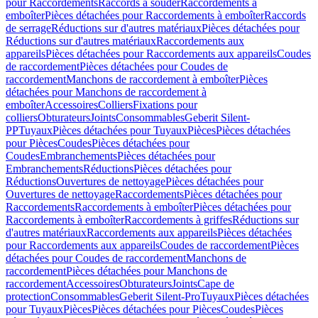
pour Raccordements
Raccords à souder
Raccordements à
emboîter
Pièces détachées pour Raccordements à emboîter
Raccords
de serrage
Réductions sur d'autres matériaux
Pièces détachées pour
Réductions sur d'autres matériaux
Raccordements aux
appareils
Pièces détachées pour Raccordements aux appareils
Coudes
de raccordement
Pièces détachées pour Coudes de
raccordement
Manchons de raccordement à emboîter
Pièces
détachées pour Manchons de raccordement à
emboîter
Accessoires
Colliers
Fixations pour
colliers
Obturateurs
Joints
Consommables
Geberit Silent-
PP
Tuyaux
Pièces détachées pour Tuyaux
Pièces
Pièces détachées
pour Pièces
Coudes
Pièces détachées pour
Coudes
Embranchements
Pièces détachées pour
Embranchements
Réductions
Pièces détachées pour
Réductions
Ouvertures de nettoyage
Pièces détachées pour
Ouvertures de nettoyage
Raccordements
Pièces détachées pour
Raccordements
Raccordements à emboîter
Pièces détachées pour
Raccordements à emboîter
Raccordements à griffes
Réductions sur
d'autres matériaux
Raccordements aux appareils
Pièces détachées
pour Raccordements aux appareils
Coudes de raccordement
Pièces
détachées pour Coudes de raccordement
Manchons de
raccordement
Pièces détachées pour Manchons de
raccordement
Accessoires
Obturateurs
Joints
Cape de
protection
Consommables
Geberit Silent-Pro
Tuyaux
Pièces détachées
pour Tuyaux
Pièces
Pièces détachées pour Pièces
Coudes
Pièces