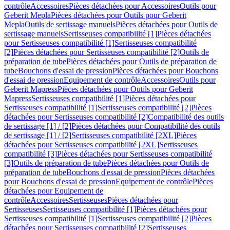
contrôle
Accessoires
Pièces détachées pour Accessoires
Outils pour
Geberit Mepla
Pièces détachées pour Outils pour Geberit
Mepla
Outils de sertissage manuels
Pièces détachées pour Outils de
sertissage manuels
Sertisseuses compatibilité [1]
Pièces détachées
pour Sertisseuses compatibilité [1]
Sertisseuses compatibilité
[2]
Pièces détachées pour Sertisseuses compatibilité [2]
Outils de
préparation de tube
Pièces détachées pour Outils de préparation de
tube
Bouchons d'essai de pression
Pièces détachées pour Bouchons
d'essai de pression
Equipement de contrôle
Accessoires
Outils pour
Geberit Mapress
Pièces détachées pour Outils pour Geberit
Mapress
Sertisseuses compatibilité [1]
Pièces détachées pour
Sertisseuses compatibilité [1]
Sertisseuses compatibilité [2]
Pièces
détachées pour Sertisseuses compatibilité [2]
Compatibilité des outils
de sertissage [1] / [2]
Pièces détachées pour Compatibilité des outils
de sertissage [1] / [2]
Sertisseuses compatibilité [2XL]
Pièces
détachées pour Sertisseuses compatibilité [2XL]
Sertisseuses
compatibilité [3]
Pièces détachées pour Sertisseuses compatibilité
[3]
Outils de préparation de tube
Pièces détachées pour Outils de
préparation de tube
Bouchons d'essai de pression
Pièces détachées
pour Bouchons d'essai de pression
Equipement de contrôle
Pièces
détachées pour Equipement de
contrôle
Accessoires
Sertisseuses
Pièces détachées pour
Sertisseuses
Sertisseuses compatibilité [1]
Pièces détachées pour
Sertisseuses compatibilité [1]
Sertisseuses compatibilité [2]
Pièces
détachées pour Sertisseuses compatibilité [2]
Sertisseuses