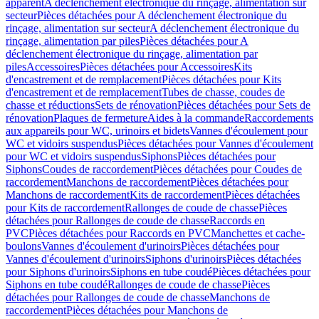
apparent
A déclenchement électronique du rinçage, alimentation sur
secteur
Pièces détachées pour A déclenchement électronique du
rinçage, alimentation sur secteur
A déclenchement électronique du
rinçage, alimentation par piles
Pièces détachées pour A
déclenchement électronique du rinçage, alimentation par
piles
Accessoires
Pièces détachées pour Accessoires
Kits
d'encastrement et de remplacement
Pièces détachées pour Kits
d'encastrement et de remplacement
Tubes de chasse, coudes de
chasse et réductions
Sets de rénovation
Pièces détachées pour Sets de
rénovation
Plaques de fermeture
Aides à la commande
Raccordements
aux appareils pour WC, urinoirs et bidets
Vannes d'écoulement pour
WC et vidoirs suspendus
Pièces détachées pour Vannes d'écoulement
pour WC et vidoirs suspendus
Siphons
Pièces détachées pour
Siphons
Coudes de raccordement
Pièces détachées pour Coudes de
raccordement
Manchons de raccordement
Pièces détachées pour
Manchons de raccordement
Kits de raccordement
Pièces détachées
pour Kits de raccordement
Rallonges de coude de chasse
Pièces
détachées pour Rallonges de coude de chasse
Raccords en
PVC
Pièces détachées pour Raccords en PVC
Manchettes et cache-
boulons
Vannes d'écoulement d'urinoirs
Pièces détachées pour
Vannes d'écoulement d'urinoirs
Siphons d'urinoirs
Pièces détachées
pour Siphons d'urinoirs
Siphons en tube coudé
Pièces détachées pour
Siphons en tube coudé
Rallonges de coude de chasse
Pièces
détachées pour Rallonges de coude de chasse
Manchons de
raccordement
Pièces détachées pour Manchons de