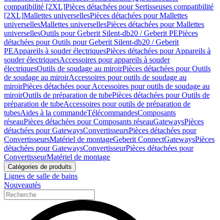
compatibilité [2XL]
Pièces détachées pour Sertisseuses compatibilité
[2XL]
Mallettes universelles
Pièces détachées pour Mallettes
universelles
Mallettes universelles
Pièces détachées pour Mallettes
universelles
Outils pour Geberit Silent-db20 / Geberit PE
Pièces
détachées pour Outils pour Geberit Silent-db20 / Geberit
PE
Appareils à souder électriques
Pièces détachées pour Appareils à
souder électriques
Accessoires pour appareils à souder
électriques
Outils de soudage au miroir
Pièces détachées pour Outils
de soudage au miroir
Accessoires pour outils de soudage au
miroir
Pièces détachées pour Accessoires pour outils de soudage au
miroir
Outils de préparation de tube
Pièces détachées pour Outils de
préparation de tube
Accessoires pour outils de préparation de
tubes
Aides à la commande
Télécommandes
Composants
réseau
Pièces détachées pour Composants réseau
Gateways
Pièces
détachées pour Gateways
Convertisseurs
Pièces détachées pour
Convertisseurs
Matériel de montage
Geberit Connect
Gateways
Pièces
détachées pour Gateways
Convertisseur
Pièces détachées pour
Convertisseur
Matériel de montage
Catégories de produits
Lignes de salle de bains
Nouveautés