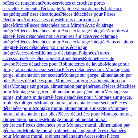
boîtes de rangement
Porte-serviettes et crochets porte-
serviettes
Eléments d'éclairage
Poignées
Jeux de pieds
Tableaux
magnétiques
Prises électriques
Pièces détachées pour Prises
électriques
Autres accessoires
Miroirs et armoires à
glace
Miroirs
Pièces détachées pour Miroirs
Avec éclairage
intégrée
Pièces détachées pour Avec éclairage intégrée
Armoires à
glace
Pièces détachées pour Armoires à glace
Avec éclairage
intégrée
Pièces détachées pour Avec éclairage intégrée
Sans éclairage
intégré
Pièces détachées pour Sans éclairage
intégré
Accessoires
Eléments d'éclairage
Poignées
Autres
accessoires
Prises électriques
Robinetteries
Robinetteries de
lavabo
Pièces détachées pour Robinetteries de lavabo
Montage sur
gorge, alimentation sur secteur
Pièces détachées pour Montage sur
gorge, alimentation sur secteur
Montage sur gorge, alimentation par
piles
Pièces détachées pour Montage sur gorge, alimentation par
piles
Montage sur gorge, alimentation par générateur
Pièces détachées
pour Montage sur gorge, alimentation par générateur
Montage sur
gorge, robinets mitigeurs
Pièces détachées pour Montage sur gorge,
robinets mitigeurs
Montage mural, alimentation sur secteur
Pièces
détachées pour Montage mural, alimentation sur secteur
Montage
mural, alimentation par piles
Pièces détachées pour Montage mural,
alimentation par piles
Montage mural, alimentation par
générateur
Pièces détachées pour Montage mural, alimentation par
générateur
Montage mural, robinets mélangeurs
Pièces détachées
pour Montage mural, robinets mélangeurs
Accessoires
Pièces