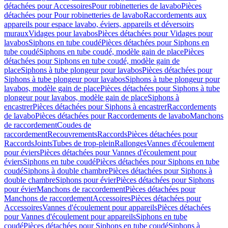
détachées pour Accessoires
Pour robinetteries de lavabo
Pièces
détachées pour Pour robinetteries de lavabo
Raccordements aux
appareils pour espace lavabo, éviers, appareils et déversoirs
muraux
Vidages pour lavabos
Pièces détachées pour Vidages pour
lavabos
Siphons en tube coudé
Pièces détachées pour Siphons en
tube coudé
Siphons en tube coudé, modèle gain de place
Pièces
détachées pour Siphons en tube coudé, modèle gain de
place
Siphons à tube plongeur pour lavabos
Pièces détachées pour
Siphons à tube plongeur pour lavabos
Siphons à tube plongeur pour
lavabos, modèle gain de place
Pièces détachées pour Siphons à tube
plongeur pour lavabos, modèle gain de place
Siphons à
encastrer
Pièces détachées pour Siphons à encastrer
Raccordements
de lavabo
Pièces détachées pour Raccordements de lavabo
Manchons
de raccordement
Coudes de
raccordement
Recouvrements
Raccords
Pièces détachées pour
Raccords
Joints
Tubes de trop-plein
Rallonges
Vannes d'écoulement
pour éviers
Pièces détachées pour Vannes d'écoulement pour
éviers
Siphons en tube coudé
Pièces détachées pour Siphons en tube
coudé
Siphons à double chambre
Pièces détachées pour Siphons à
double chambre
Siphons pour évier
Pièces détachées pour Siphons
pour évier
Manchons de raccordement
Pièces détachées pour
Manchons de raccordement
Accessoires
Pièces détachées pour
Accessoires
Vannes d'écoulement pour appareils
Pièces détachées
pour Vannes d'écoulement pour appareils
Siphons en tube
coudé
Pièces détachées pour Siphons en tube coudé
Siphons à