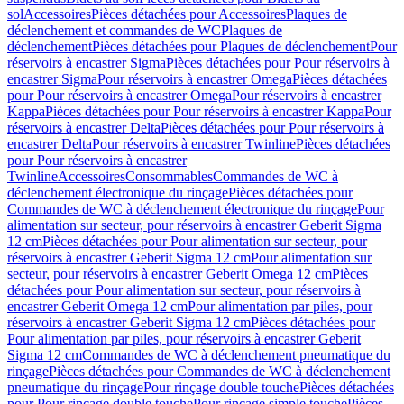
sol
Accessoires
Pièces détachées pour Accessoires
Plaques de
déclenchement et commandes de WC
Plaques de
déclenchement
Pièces détachées pour Plaques de déclenchement
Pour
réservoirs à encastrer Sigma
Pièces détachées pour Pour réservoirs à
encastrer Sigma
Pour réservoirs à encastrer Omega
Pièces détachées
pour Pour réservoirs à encastrer Omega
Pour réservoirs à encastrer
Kappa
Pièces détachées pour Pour réservoirs à encastrer Kappa
Pour
réservoirs à encastrer Delta
Pièces détachées pour Pour réservoirs à
encastrer Delta
Pour réservoirs à encastrer Twinline
Pièces détachées
pour Pour réservoirs à encastrer
Twinline
Accessoires
Consommables
Commandes de WC à
déclenchement électronique du rinçage
Pièces détachées pour
Commandes de WC à déclenchement électronique du rinçage
Pour
alimentation sur secteur, pour réservoirs à encastrer Geberit Sigma
12 cm
Pièces détachées pour Pour alimentation sur secteur, pour
réservoirs à encastrer Geberit Sigma 12 cm
Pour alimentation sur
secteur, pour réservoirs à encastrer Geberit Omega 12 cm
Pièces
détachées pour Pour alimentation sur secteur, pour réservoirs à
encastrer Geberit Omega 12 cm
Pour alimentation par piles, pour
réservoirs à encastrer Geberit Sigma 12 cm
Pièces détachées pour
Pour alimentation par piles, pour réservoirs à encastrer Geberit
Sigma 12 cm
Commandes de WC à déclenchement pneumatique du
rinçage
Pièces détachées pour Commandes de WC à déclenchement
pneumatique du rinçage
Pour rinçage double touche
Pièces détachées
pour Pour rinçage double touche
Pour rinçage simple touche
Pièces