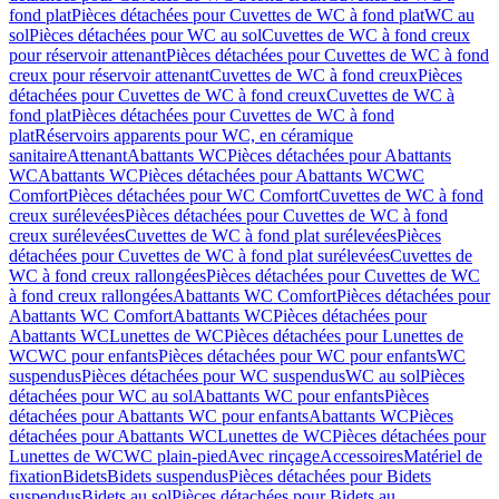
fond plat
Pièces détachées pour Cuvettes de WC à fond plat
WC au
sol
Pièces détachées pour WC au sol
Cuvettes de WC à fond creux
pour réservoir attenant
Pièces détachées pour Cuvettes de WC à fond
creux pour réservoir attenant
Cuvettes de WC à fond creux
Pièces
détachées pour Cuvettes de WC à fond creux
Cuvettes de WC à
fond plat
Pièces détachées pour Cuvettes de WC à fond
plat
Réservoirs apparents pour WC, en céramique
sanitaire
Attenant
Abattants WC
Pièces détachées pour Abattants
WC
Abattants WC
Pièces détachées pour Abattants WC
WC
Comfort
Pièces détachées pour WC Comfort
Cuvettes de WC à fond
creux surélevées
Pièces détachées pour Cuvettes de WC à fond
creux surélevées
Cuvettes de WC à fond plat surélevées
Pièces
détachées pour Cuvettes de WC à fond plat surélevées
Cuvettes de
WC à fond creux rallongées
Pièces détachées pour Cuvettes de WC
à fond creux rallongées
Abattants WC Comfort
Pièces détachées pour
Abattants WC Comfort
Abattants WC
Pièces détachées pour
Abattants WC
Lunettes de WC
Pièces détachées pour Lunettes de
WC
WC pour enfants
Pièces détachées pour WC pour enfants
WC
suspendus
Pièces détachées pour WC suspendus
WC au sol
Pièces
détachées pour WC au sol
Abattants WC pour enfants
Pièces
détachées pour Abattants WC pour enfants
Abattants WC
Pièces
détachées pour Abattants WC
Lunettes de WC
Pièces détachées pour
Lunettes de WC
WC plain-pied
Avec rinçage
Accessoires
Matériel de
fixation
Bidets
Bidets suspendus
Pièces détachées pour Bidets
suspendus
Bidets au sol
Pièces détachées pour Bidets au