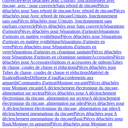
couvercle
Pièces détachées pour Urinoirs, fonctionnement avec
rinçage, avec / pour couvercle
Sans rebord de rinçage
Pièces
détachées pour Sans rebord de rinçage
Avec rebord de rinçage
Pièces
détachées pour Avec rebord de rinçage
Urinoirs, fonctionnement
sans eau
Pièces détachées pour Urinoirs, fonctionnement sans
eau
Sans couvercle
Pièces détachées pour Sans couvercle
Séparations
d'urinoirs
Pièces détachées pour Séparations d'urinoirs
Séparations
d'urinoirs en matière synthétique
Pièces détachées pour Séparations
d'urinoirs en matière synthétique
Séparations d'urinoirs en
verre
Pièces détachées pour Séparations d'urinoirs en
verre
Séparations d'urinoirs en céramique sanitaire
Pièces détachées
pour Séparations d'urinoirs en céramique sanitaire
Accessoires
Pièces
détachées pour Accessoires
Siphons et accessoires de siphons
Tubes
de chasse, coudes de chasse et réductions
Pièces détachées pour
Tubes de chasse, coudes de chasse et réductions
Matériel de
fixation
Bondes
Diffuseur d’eau
Raccordements aux
appareils
Commandes d'urinoir
Montage encastré
Pièces détachées
pour Montage encastré
A déclenchement électronique du rinçage,
alimentation sur secteur
Pièces détachées pour A déclenchement
électronique du rinçage, alimentation sur secteur
A déclenchement
électronique du rinçage, alimentation par piles
Pièces détachées pour
A déclenchement électronique du rinçage, alimentation par piles
A
déclenchement pneumatique du rinçage
Pièces détachées pour A
déclenchement pneumatique du rinçage
Basic
Pièces détachées pour
Basic
Montage en apparent
Pièces détachées pour Montage en