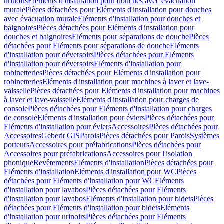
urinoirs
Eléments d'installation pour douches avec évacuation
murale
Pièces détachées pour Eléments d'installation pour douches
avec évacuation murale
Eléments d'installation pour douches et
baignoires
Pièces détachées pour Eléments d'installation pour
douches et baignoires
Eléments pour séparations de douche
Pièces
détachées pour Eléments pour séparations de douche
Eléments
d'installation pour déversoirs
Pièces détachées pour Eléments
d'installation pour déversoirs
Eléments d'installation pour
robinetteries
Pièces détachées pour Eléments d'installation pour
robinetteries
Eléments d'installation pour machines à laver et lave-
vaisselle
Pièces détachées pour Eléments d'installation pour machines
à laver et lave-vaisselle
Eléments d'installation pour charges de
console
Pièces détachées pour Eléments d'installation pour charges
de console
Eléments d'installation pour éviers
Pièces détachées pour
Eléments d'installation pour éviers
Accessoires
Pièces détachées pour
Accessoires
Geberit GIS
Parois
Pièces détachées pour Parois
Systèmes
porteurs
Accessoires pour préfabrications
Pièces détachées pour
Accessoires pour préfabrications
Accessoires pour l'isolation
phonique
Revêtements
Eléments d'installation
Pièces détachées pour
Eléments d'installation
Eléments d'installation pour WC
Pièces
détachées pour Eléments d'installation pour WC
Eléments
d'installation pour lavabos
Pièces détachées pour Eléments
d'installation pour lavabos
Eléments d'installation pour bidets
Pièces
détachées pour Eléments d'installation pour bidets
Eléments
d'installation pour urinoirs
Pièces détachées pour Eléments