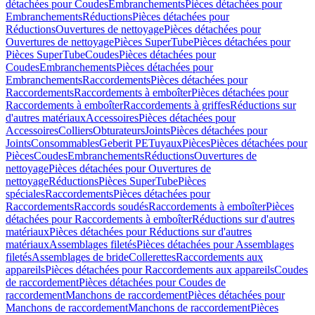
détachées pour Coudes
Embranchements
Pièces détachées pour
Embranchements
Réductions
Pièces détachées pour
Réductions
Ouvertures de nettoyage
Pièces détachées pour
Ouvertures de nettoyage
Pièces SuperTube
Pièces détachées pour
Pièces SuperTube
Coudes
Pièces détachées pour
Coudes
Embranchements
Pièces détachées pour
Embranchements
Raccordements
Pièces détachées pour
Raccordements
Raccordements à emboîter
Pièces détachées pour
Raccordements à emboîter
Raccordements à griffes
Réductions sur
d'autres matériaux
Accessoires
Pièces détachées pour
Accessoires
Colliers
Obturateurs
Joints
Pièces détachées pour
Joints
Consommables
Geberit PE
Tuyaux
Pièces
Pièces détachées pour
Pièces
Coudes
Embranchements
Réductions
Ouvertures de
nettoyage
Pièces détachées pour Ouvertures de
nettoyage
Réductions
Pièces SuperTube
Pièces
spéciales
Raccordements
Pièces détachées pour
Raccordements
Raccords soudés
Raccordements à emboîter
Pièces
détachées pour Raccordements à emboîter
Réductions sur d'autres
matériaux
Pièces détachées pour Réductions sur d'autres
matériaux
Assemblages filetés
Pièces détachées pour Assemblages
filetés
Assemblages de bride
Collerettes
Raccordements aux
appareils
Pièces détachées pour Raccordements aux appareils
Coudes
de raccordement
Pièces détachées pour Coudes de
raccordement
Manchons de raccordement
Pièces détachées pour
Manchons de raccordement
Manchons de raccordement
Pièces