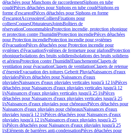
détachées pour Manchons de raccordement
Siphons en tube
coudé
Pièces détachées pour Siphons en tube coudé
Siphons en
forme d'escargot
Pièces détachées pour Siphons en forme
d'escargot
Accessoires
Colliers
Fixations pour
colliers
Coques
Obturateurs
Joints
Boîtiers de
réservation
Consommables
Protection incendie, protection phonique
et protection contre l'humidité
Protection incendie
Pièces détachées
pour Protection incendie
Protection incendie pour systèmes
d'évacuation
Pièces détachées pour Protection incendie pour
systèmes d'évacuation
Systèmes de fermeture pour plafond
Protection
phonique
Isolations des bruits solidiens
Isolations des bruits solidiens
et aériens
Protection contre l'humidité
Etanchements
Clapets de
ventilation pour évacuation
Clapets de ventilation
Clapets de retenue
d’énergie
Evacuation des toitures Geberit Pluvia
Naissances d'eaux
pluviales
Pièces détachées pour Naissances d'eaux
pluviales
Naissances d'eaux pluviales verticales jusqu'à 12 l/s
Pièces
détachées pour Naissances d'eaux pluviales verticales jusqu'à 12
l/s
Naissances d'eaux pluviales verticales jusqu'à 25 l/s
Pièces
détachées pour Naissances d'eaux pluviales verticales jusqu'à 25
l/s
Naissances d'eaux pluviales pour chéneaux
Pièces détachées pour
Naissances d'eaux pluviales pour chéneaux
Naissances d'eaux
pluviales jusqu'à 12 l/s
Pièces détachées pour Naissances d'eaux
pluviales jusqu'à 12 l/s
Naissances d'eaux pluviales jusqu'à 25
l/s
Pièces détachées pour Naissances d'eaux pluviales jusqu'à 25
l/s
Eléments de barrières anti-condensation
Pièces détachées pour