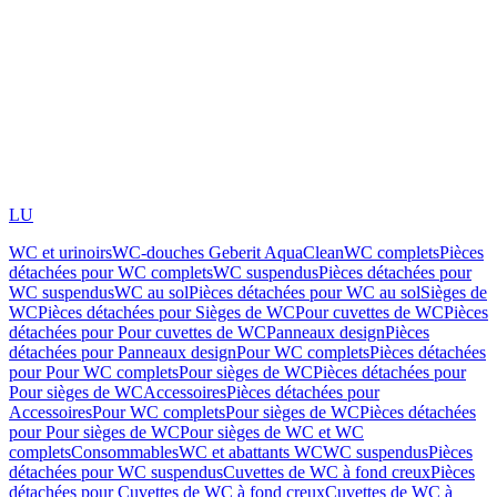
LU
WC et urinoirs
WC-douches Geberit AquaClean
WC complets
Pièces
détachées pour WC complets
WC suspendus
Pièces détachées pour
WC suspendus
WC au sol
Pièces détachées pour WC au sol
Sièges de
WC
Pièces détachées pour Sièges de WC
Pour cuvettes de WC
Pièces
détachées pour Pour cuvettes de WC
Panneaux design
Pièces
détachées pour Panneaux design
Pour WC complets
Pièces détachées
pour Pour WC complets
Pour sièges de WC
Pièces détachées pour
Pour sièges de WC
Accessoires
Pièces détachées pour
Accessoires
Pour WC complets
Pour sièges de WC
Pièces détachées
pour Pour sièges de WC
Pour sièges de WC et WC
complets
Consommables
WC et abattants WC
WC suspendus
Pièces
détachées pour WC suspendus
Cuvettes de WC à fond creux
Pièces
détachées pour Cuvettes de WC à fond creux
Cuvettes de WC à