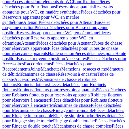
pour Accessoires
Pour eléments de WC
Pour fixations
Pièces
détachées pour Pour fixations
Réservoirs apparents
Réservoirs
apparents pour WC, en matière synthétique
Pièces détachées pour
Réservoirs apparents pour WC, en matière
synthétique
Attenant
Pièces détachées pour Attenant
Basse et
moyenne position
Pièces détachées pour Basse et moyenne
position
Réservoirs apparents pour WC, en céramique
Pièces
détachées pour Réservoirs apparents pour WC, en
céramique
Attenant
Pièces détachées pour Attenant
Tubes de chasse
pour réservoirs apparents
Pièces détachées pour Tubes de chasse
pour réservoirs apparents
Haute position
Pièces détachées pour Haute
position
Basse et moyenne position
Accessoires
Pièces détachées pour
Accessoires
Raccordements
Pièces détachées pour
Raccordements
Joints
Manchettes
Mamelons, rosaces et modérateurs
de débit
Mécanismes de chasse
Réservoirs à encastrer
Tubes de
chasse
Accessoires
Mécanismes de chasse et robinets
flotteurs
Robinets flotteurs
Pièces détachées pour Robinets
flotteurs
Robinets flotteurs pour réservoirs apparents
Pièces détachées
pour Robinets flotteurs pour réservoirs apparents
Robinets flotteurs
pour réservoirs à encastrer
Pièces détachées pour Robinets flotteurs
pour réservoirs à encastrer
Mécanismes de chasse
Pièces détachées
pour Mécanismes de chasse
Rinçage interrompable
Pièces détachées
pour Rinçage interrompable
Rinçage simple touche
Pièces détachées
pour Rinçage simple touche
Rinçage double touche
Pièces détachées
pour Rinçage double touche
Mécanismes de chasse complets
Pièces