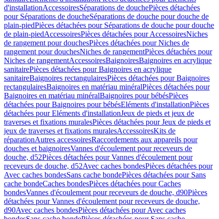
d'installation
Accessoires
Séparations de douche
Pièces détachées
pour Séparations de douche
Séparations de douche pour douche de
plain-pied
Pièces détachées pour Séparations de douche pour douche
de plain-pied
Accessoires
Pièces détachées pour Accessoires
Niches
de rangement pour douches
Pièces détachées pour Niches de
rangement pour douches
Niches de rangement
Pièces détachées pour
Niches de rangement
Accessoires
Baignoires
Baignoires en acrylique
sanitaire
Pièces détachées pour Baignoires en acrylique
sanitaire
Baignoires rectangulaires
Pièces détachées pour Baignoires
rectangulaires
Baignoires en matériau minéral
Pièces détachées pour
Baignoires en matériau minéral
Baignoires pour bébés
Pièces
détachées pour Baignoires pour bébés
Eléments d'installation
Pièces
détachées pour Eléments d'installation
Jeux de pieds et jeux de
traverses et fixations murales
Pièces détachées pour Jeux de pieds et
jeux de traverses et fixations murales
Accessoires
Kits de
réparation
Autres accessoires
Raccordements aux appareils pour
douches et baignoires
Vannes d'écoulement pour receveurs de
douche, d52
Pièces détachées pour Vannes d'écoulement pour
receveurs de douche, d52
Avec caches bondes
Pièces détachées pour
Avec caches bondes
Sans cache bonde
Pièces détachées pour Sans
cache bonde
Caches bondes
Pièces détachées pour Caches
bondes
Vannes d'écoulement pour receveurs de douche, d90
Pièces
détachées pour Vannes d'écoulement pour receveurs de douche,
d90
Avec caches bondes
Pièces détachées pour Avec caches
bondes
Sans cache bonde
Pièces détachées pour Sans cache