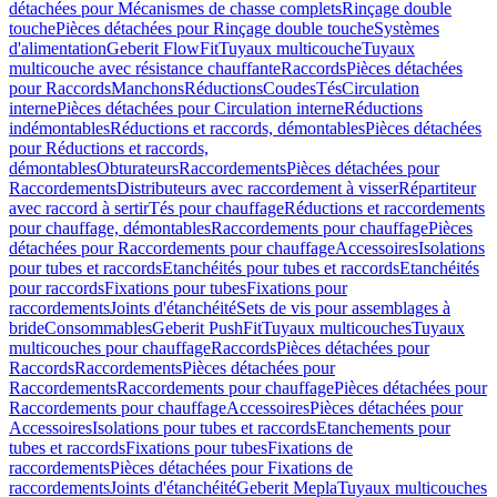
détachées pour Mécanismes de chasse complets
Rinçage double
touche
Pièces détachées pour Rinçage double touche
Systèmes
d'alimentation
Geberit FlowFit
Tuyaux multicouche
Tuyaux
multicouche avec résistance chauffante
Raccords
Pièces détachées
pour Raccords
Manchons
Réductions
Coudes
Tés
Circulation
interne
Pièces détachées pour Circulation interne
Réductions
indémontables
Réductions et raccords, démontables
Pièces détachées
pour Réductions et raccords,
démontables
Obturateurs
Raccordements
Pièces détachées pour
Raccordements
Distributeurs avec raccordement à visser
Répartiteur
avec raccord à sertir
Tés pour chauffage
Réductions et raccordements
pour chauffage, démontables
Raccordements pour chauffage
Pièces
détachées pour Raccordements pour chauffage
Accessoires
Isolations
pour tubes et raccords
Etanchéités pour tubes et raccords
Etanchéités
pour raccords
Fixations pour tubes
Fixations pour
raccordements
Joints d'étanchéité
Sets de vis pour assemblages à
bride
Consommables
Geberit PushFit
Tuyaux multicouches
Tuyaux
multicouches pour chauffage
Raccords
Pièces détachées pour
Raccords
Raccordements
Pièces détachées pour
Raccordements
Raccordements pour chauffage
Pièces détachées pour
Raccordements pour chauffage
Accessoires
Pièces détachées pour
Accessoires
Isolations pour tubes et raccords
Etanchements pour
tubes et raccords
Fixations pour tubes
Fixations de
raccordements
Pièces détachées pour Fixations de
raccordements
Joints d'étanchéité
Geberit Mepla
Tuyaux multicouches