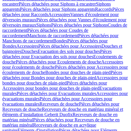
encastrer
Pièces détachées pour Siphons à encastrer
Siphons
apparents
Pièces détachées pour Siphons apparents
Raccords
Pièces
détachées pour Raccords
Accessoires
Vannes d'écoulement pour
déversoirs muraux
Pièces détachées pour Vannes d'écoulement pour
déversoirs muraux
Siphons
Pièces détachées pour Siphons
Coudes de
raccordement
Pièces détachées pour Coudes de
raccordement
Manchons de raccordement
Pièces détachées pour
Manchons de raccordement
Bondes
Pièces détachées pour
Bondes
Accessoires
Pièces détachées pour Accessoires
Douches et
baignoires
Douches
Evacuation des sols pour douches
Pièces
détachées pour Evacuation des sols pour douches
Ecoulements de
douche
Pièces détachées pour Ecoulements de douche
Accessoires
pour écoulements de douche
Pièces détachées pour Accessoires pour
écoulements de douche
Bondes pour douches de plain-pied
Pièces
détachées pour Bondes pour douches de plain-pied
Accessoires pour
bondes pour douches de plain-pied
Pièces détachées pour
Accessoires pour bondes pour douches de plain-pied
Evacuations
murales
Pièces détachées pour Evacuations murales
Accessoires pour
évacuations murales
Pièces détachées pour Accessoires pour
évacuations murales
Receveurs de douche
Pièces détachées pour
Receveurs de douche
Receveurs de douche en matériau minéral et
éléments d’installation Geberit Duofix
Receveurs de douche en
matériau minéral
Pièces détachées pour Receveurs de douche en
matériau minéral
Receveurs de douche en acrylique
sanitaire
Eléments d'installation
Pièces détachées pour Eléments