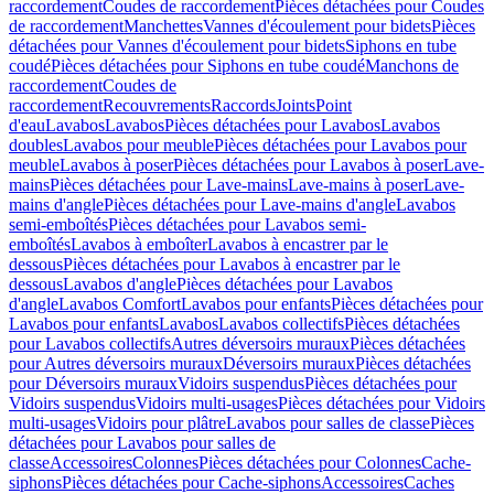
raccordement
Coudes de raccordement
Pièces détachées pour Coudes
de raccordement
Manchettes
Vannes d'écoulement pour bidets
Pièces
détachées pour Vannes d'écoulement pour bidets
Siphons en tube
coudé
Pièces détachées pour Siphons en tube coudé
Manchons de
raccordement
Coudes de
raccordement
Recouvrements
Raccords
Joints
Point
d'eau
Lavabos
Lavabos
Pièces détachées pour Lavabos
Lavabos
doubles
Lavabos pour meuble
Pièces détachées pour Lavabos pour
meuble
Lavabos à poser
Pièces détachées pour Lavabos à poser
Lave-
mains
Pièces détachées pour Lave-mains
Lave-mains à poser
Lave-
mains d'angle
Pièces détachées pour Lave-mains d'angle
Lavabos
semi-emboîtés
Pièces détachées pour Lavabos semi-
emboîtés
Lavabos à emboîter
Lavabos à encastrer par le
dessous
Pièces détachées pour Lavabos à encastrer par le
dessous
Lavabos d'angle
Pièces détachées pour Lavabos
d'angle
Lavabos Comfort
Lavabos pour enfants
Pièces détachées pour
Lavabos pour enfants
Lavabos
Lavabos collectifs
Pièces détachées
pour Lavabos collectifs
Autres déversoirs muraux
Pièces détachées
pour Autres déversoirs muraux
Déversoirs muraux
Pièces détachées
pour Déversoirs muraux
Vidoirs suspendus
Pièces détachées pour
Vidoirs suspendus
Vidoirs multi-usages
Pièces détachées pour Vidoirs
multi-usages
Vidoirs pour plâtre
Lavabos pour salles de classe
Pièces
détachées pour Lavabos pour salles de
classe
Accessoires
Colonnes
Pièces détachées pour Colonnes
Cache-
siphons
Pièces détachées pour Cache-siphons
Accessoires
Caches