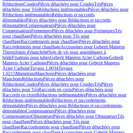
Réductions
Coudes
Pièces détachées pour Coudes
Tés
Pièces
détachées pour Tés
Réductions indémontables
Pièces détachées pour
Réductions indémontables
Réductions et raccords,
démontables
Pièces détachées pour Réductions et raccords,
démontables
Compensateurs
Pièces détachées pour
Compensateurs
Fermetures
Pièces détachées pour Fermetures
Tés
pour chauffage
Pièces détachées pour Tés pour
chauffage
Raccordements pour chauffage
Pièces détachées pour
Raccordements pour chauffage
Accessoires pour Geberit Mapress
Therm
Joints d'étanchéité
Sets de vis pour assemblages à
bride
Fixations pour tubes
Geberit Mapress Acier Carbone
Geberit
Mapress Acier Carbone
Pièces détachées pour Geberit Mapress
Acier Carbone
Tuyaux 1.0034
Tuyaux
1.0215
Mamelons
Manchons
Pièces détachées pour
Manchons
Réductions
Pièces détachées pour
Réductions
Coudes
Pièces détachées pour Coudes
Tés
Pièces
détachées pour Tés
Raccords en croix
Pièces détachées pour
Raccords en croix
Réductions indémontables
Pièces détachées pour
Réductions indémontables
Réductions et raccordements,
démontables
Pièces détachées pour Réductions et raccordements,
démontables
Compensateurs
Pièces détachées pour
Compensateurs
Obturateurs
Pièces détachées pour Obturateurs
Tés
pour chauffage
Pièces détachées pour Tés pour
chauffage
Raccordements pour chauffage
Pièces détachées pour
Raccordements pour chauffage
Accessoires pour Geberit Mapress