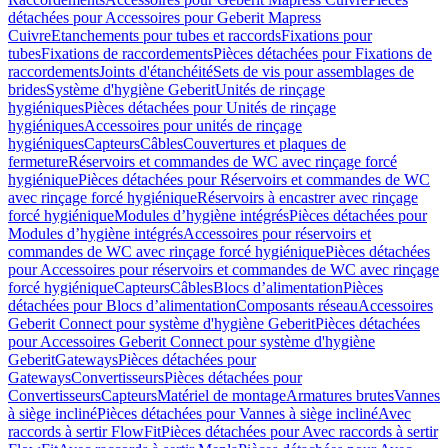
détachées pour Accessoires pour Geberit Mapress
Cuivre
Etanchements pour tubes et raccords
Fixations pour
tubes
Fixations de raccordements
Pièces détachées pour Fixations de
raccordements
Joints d'étanchéité
Sets de vis pour assemblages de
brides
Système d'hygiène Geberit
Unités de rinçage
hygiéniques
Pièces détachées pour Unités de rinçage
hygiéniques
Accessoires pour unités de rinçage
hygiéniques
Capteurs
Câbles
Couvertures et plaques de
fermeture
Réservoirs et commandes de WC avec rinçage forcé
hygiénique
Pièces détachées pour Réservoirs et commandes de WC
avec rinçage forcé hygiénique
Réservoirs à encastrer avec rinçage
forcé hygiénique
Modules d’hygiène intégrés
Pièces détachées pour
Modules d’hygiène intégrés
Accessoires pour réservoirs et
commandes de WC avec rinçage forcé hygiénique
Pièces détachées
pour Accessoires pour réservoirs et commandes de WC avec rinçage
forcé hygiénique
Capteurs
Câbles
Blocs d’alimentation
Pièces
détachées pour Blocs d’alimentation
Composants réseau
Accessoires
Geberit Connect pour système d'hygiène Geberit
Pièces détachées
pour Accessoires Geberit Connect pour système d'hygiène
Geberit
Gateways
Pièces détachées pour
Gateways
Convertisseurs
Pièces détachées pour
Convertisseurs
Capteurs
Matériel de montage
Armatures brutes
Vannes
à siège incliné
Pièces détachées pour Vannes à siège incliné
Avec
raccords à sertir FlowFit
Pièces détachées pour Avec raccords à sertir