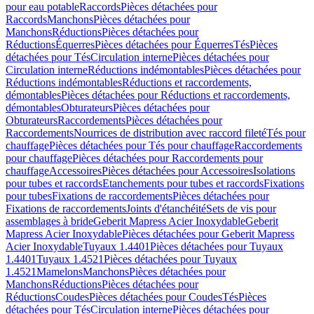
pour eau potable
Raccords
Pièces détachées pour
Raccords
Manchons
Pièces détachées pour
Manchons
Réductions
Pièces détachées pour
Réductions
Équerres
Pièces détachées pour Équerres
Tés
Pièces
détachées pour Tés
Circulation interne
Pièces détachées pour
Circulation interne
Réductions indémontables
Pièces détachées pour
Réductions indémontables
Réductions et raccordements,
démontables
Pièces détachées pour Réductions et raccordements,
démontables
Obturateurs
Pièces détachées pour
Obturateurs
Raccordements
Pièces détachées pour
Raccordements
Nourrices de distribution avec raccord fileté
Tés pour
chauffage
Pièces détachées pour Tés pour chauffage
Raccordements
pour chauffage
Pièces détachées pour Raccordements pour
chauffage
Accessoires
Pièces détachées pour Accessoires
Isolations
pour tubes et raccords
Etanchements pour tubes et raccords
Fixations
pour tubes
Fixations de raccordements
Pièces détachées pour
Fixations de raccordements
Joints d'étanchéité
Sets de vis pour
assemblages à bride
Geberit Mapress Acier Inoxydable
Geberit
Mapress Acier Inoxydable
Pièces détachées pour Geberit Mapress
Acier Inoxydable
Tuyaux 1.4401
Pièces détachées pour Tuyaux
1.4401
Tuyaux 1.4521
Pièces détachées pour Tuyaux
1.4521
Mamelons
Manchons
Pièces détachées pour
Manchons
Réductions
Pièces détachées pour
Réductions
Coudes
Pièces détachées pour Coudes
Tés
Pièces
détachées pour Tés
Circulation interne
Pièces détachées pour