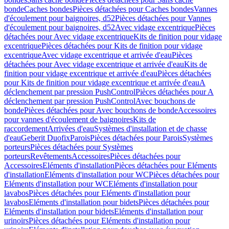
bonde
Caches bondes
Pièces détachées pour Caches bondes
Vannes
d'écoulement pour baignoires, d52
Pièces détachées pour Vannes
d'écoulement pour baignoires, d52
Avec vidage excentrique
Pièces
détachées pour Avec vidage excentrique
Kits de finition pour vidage
excentrique
Pièces détachées pour Kits de finition pour vidage
excentrique
Avec vidage excentrique et arrivée d'eau
Pièces
détachées pour Avec vidage excentrique et arrivée d'eau
Kits de
finition pour vidage excentrique et arrivée d'eau
Pièces détachées
pour Kits de finition pour vidage excentrique et arrivée d'eau
A
déclenchement par pression PushControl
Pièces détachées pour A
déclenchement par pression PushControl
Avec bouchons de
bonde
Pièces détachées pour Avec bouchons de bonde
Accessoires
pour vannes d'écoulement de baignoires
Kits de
raccordement
Arrivées d'eau
Systèmes d'installation et de chasse
d'eau
Geberit Duofix
Parois
Pièces détachées pour Parois
Systèmes
porteurs
Pièces détachées pour Systèmes
porteurs
Revêtements
Accessoires
Pièces détachées pour
Accessoires
Eléments d'installation
Pièces détachées pour Eléments
d'installation
Eléments d'installation pour WC
Pièces détachées pour
Eléments d'installation pour WC
Eléments d'installation pour
lavabos
Pièces détachées pour Eléments d'installation pour
lavabos
Eléments d'installation pour bidets
Pièces détachées pour
Eléments d'installation pour bidets
Eléments d'installation pour
urinoirs
Pièces détachées pour Eléments d'installation pour