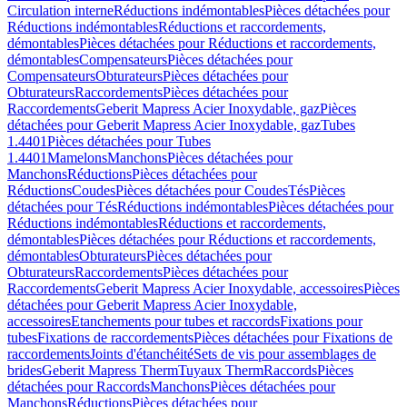
Circulation interne
Réductions indémontables
Pièces détachées pour
Réductions indémontables
Réductions et raccordements,
démontables
Pièces détachées pour Réductions et raccordements,
démontables
Compensateurs
Pièces détachées pour
Compensateurs
Obturateurs
Pièces détachées pour
Obturateurs
Raccordements
Pièces détachées pour
Raccordements
Geberit Mapress Acier Inoxydable, gaz
Pièces
détachées pour Geberit Mapress Acier Inoxydable, gaz
Tubes
1.4401
Pièces détachées pour Tubes
1.4401
Mamelons
Manchons
Pièces détachées pour
Manchons
Réductions
Pièces détachées pour
Réductions
Coudes
Pièces détachées pour Coudes
Tés
Pièces
détachées pour Tés
Réductions indémontables
Pièces détachées pour
Réductions indémontables
Réductions et raccordements,
démontables
Pièces détachées pour Réductions et raccordements,
démontables
Obturateurs
Pièces détachées pour
Obturateurs
Raccordements
Pièces détachées pour
Raccordements
Geberit Mapress Acier Inoxydable, accessoires
Pièces
détachées pour Geberit Mapress Acier Inoxydable,
accessoires
Etanchements pour tubes et raccords
Fixations pour
tubes
Fixations de raccordements
Pièces détachées pour Fixations de
raccordements
Joints d'étanchéité
Sets de vis pour assemblages de
brides
Geberit Mapress Therm
Tuyaux Therm
Raccords
Pièces
détachées pour Raccords
Manchons
Pièces détachées pour
Manchons
Réductions
Pièces détachées pour