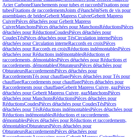
Acier Carbone
Etanchements pour tubes et raccords
Fixations pour
tubes
Fixations de raccordements
Joints d'étanchéité
Sets de vis pour
assemblages de brides
Geberit Mapress Cuivre
Geberit Mapress
Cuivre
Pièces détachées pour Geberit Mapress
Cuivre
Manchons
Pièces détachées pour Manchons
Réductions
Pièces
détachées pour Réductions
Coudes
Pièces détachées pour
Coudes
Tés
Pièces détachées pour Tés
Circulation interne
Pièces
détachées pour Circulation interne
Raccords en croix
Pièces
détachées pour Raccords en croix
Réductions indémontables
Pièces
détachées pour Réductions indémontables
Réductions et
raccordements, démontables
Pièces détachées pour Réductions et
raccordements, démontables
Obturateurs
Pièces détachées pour
Obturateurs
Raccordements
Pièces détachées pour
Raccordements
Tés pour chauffage
Pièces détachées pour Tés pour
chauffage
Raccordements pour chauffage
Pièces détachées pour
Raccordements pour chauffage
Geberit Mapress Cuivre, gaz
Pièces
détachées pour Geberit Mapress Cuivre, gaz
Manchons
Pièces
détachées pour Manchons
Réductions
Pièces détachées pour
Réductions
Coudes
Pièces détachées pour Coudes
Tés
Pièces
détachées pour Tés
Réductions indémontables
Pièces détachées pour
Réductions indémontables
Réductions et raccordements,
démontables
Pièces détachées pour Réductions et raccordements,
démontables
Obturateurs
Pièces détachées pour
Obturateurs
Raccordements
Pièces détachées pour
Raccordements
Accessoires pour Geberit Mapress Cuivre
Pièces