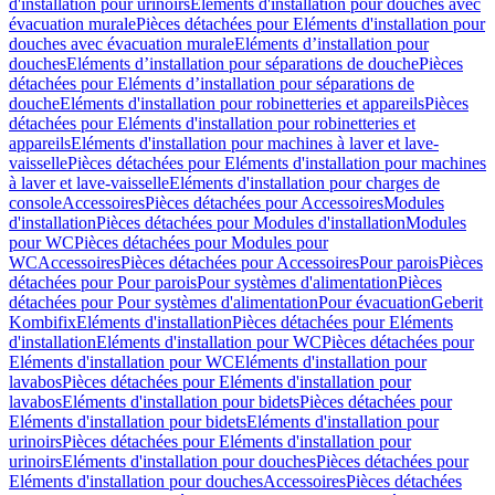
d'installation pour urinoirs
Eléments d'installation pour douches avec
évacuation murale
Pièces détachées pour Eléments d'installation pour
douches avec évacuation murale
Eléments d’installation pour
douches
Eléments d’installation pour séparations de douche
Pièces
détachées pour Eléments d’installation pour séparations de
douche
Eléments d'installation pour robinetteries et appareils
Pièces
détachées pour Eléments d'installation pour robinetteries et
appareils
Eléments d'installation pour machines à laver et lave-
vaisselle
Pièces détachées pour Eléments d'installation pour machines
à laver et lave-vaisselle
Eléments d'installation pour charges de
console
Accessoires
Pièces détachées pour Accessoires
Modules
d'installation
Pièces détachées pour Modules d'installation
Modules
pour WC
Pièces détachées pour Modules pour
WC
Accessoires
Pièces détachées pour Accessoires
Pour parois
Pièces
détachées pour Pour parois
Pour systèmes d'alimentation
Pièces
détachées pour Pour systèmes d'alimentation
Pour évacuation
Geberit
Kombifix
Eléments d'installation
Pièces détachées pour Eléments
d'installation
Eléments d'installation pour WC
Pièces détachées pour
Eléments d'installation pour WC
Eléments d'installation pour
lavabos
Pièces détachées pour Eléments d'installation pour
lavabos
Eléments d'installation pour bidets
Pièces détachées pour
Eléments d'installation pour bidets
Eléments d'installation pour
urinoirs
Pièces détachées pour Eléments d'installation pour
urinoirs
Eléments d'installation pour douches
Pièces détachées pour
Eléments d'installation pour douches
Accessoires
Pièces détachées