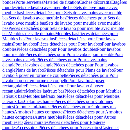
bondes
Porte-serviettes
Matériel de fixation
Caches décoratifs
Etagères
murales
Sets de lavabo avec meuble bas
Sets de lave-mains avec
meuble bas
Pièces détachées pour Sets de lave-mains avec meuble
bas
Sets de lavabo avec meuble bas
Pièces détachées pour Sets de
lavabo avec meuble bas
Sets de lavabo pour meuble avec meuble
bas
Pièces détachées pour Sets de lavabo pour meuble avec meuble
bas
Meubles de salle de bains
Meubles bas
Pièces détachées pour
Meubles bas
Pour lave-mains
Pièces détachées pour Pour lave-
mains
Pour lavabos
Pièces détachées pour Pour lavabos
Pour lavabos
doubles
Pièces détachées pour Pour lavabos doubles
Pour lavabos
pour meuble
Pièces détachées pour Pour lavabos pour meuble
Pour
lave-mains d'angle
Pièces détachées pour Pour lave-mains
d'angle
Pour lavabos d'angle
Pièces détachées pour Pour lavabos
d'angle
Plans de lavabo
Pièces détachées pour Plans de lavabo
Pour
lavabo à poser en forme de coupelle
Pièces détachées pour Pour
lavabo à poser en forme de coupelle
Pour lavabo à poser
rectangulaire
Pièces détachées pour Pour lavabo à poser
rectangulaire
Meubles latéraux bas
Pièces détachées pour Meubles
latéraux bas
Meubles latéraux bas
Pièces détachées pour Meubles
latéraux bas
Colonnes hautes
Pièces détachées pour Colonnes
hautes
Colonnes mi-hautes
Pièces détachées pour Colonnes mi-
hautes
Armoires hautes compactes
Pièces détachées pour Armoires
hautes compactes
Autres meubles
Pièces détachées pour Autres
meubles
Etagères murales
Pièces détachées pour Etagères
murales
Accessoires
Pièces détachées pour Accessoires
Casiers et