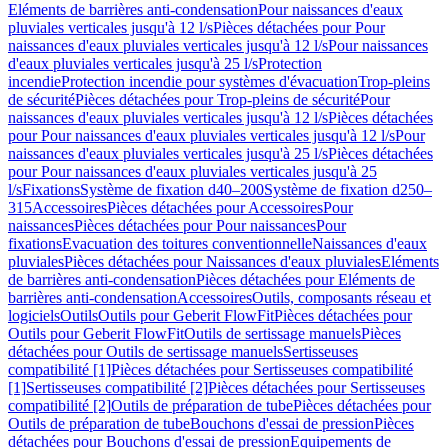
Eléments de barrières anti-condensation
Pour naissances d'eaux
pluviales verticales jusqu'à 12 l/s
Pièces détachées pour Pour
naissances d'eaux pluviales verticales jusqu'à 12 l/s
Pour naissances
d'eaux pluviales verticales jusqu'à 25 l/s
Protection
incendie
Protection incendie pour systèmes d'évacuation
Trop-pleins
de sécurité
Pièces détachées pour Trop-pleins de sécurité
Pour
naissances d'eaux pluviales verticales jusqu'à 12 l/s
Pièces détachées
pour Pour naissances d'eaux pluviales verticales jusqu'à 12 l/s
Pour
naissances d'eaux pluviales verticales jusqu'à 25 l/s
Pièces détachées
pour Pour naissances d'eaux pluviales verticales jusqu'à 25
l/s
Fixations
Système de fixation d40–200
Système de fixation d250–
315
Accessoires
Pièces détachées pour Accessoires
Pour
naissances
Pièces détachées pour Pour naissances
Pour
fixations
Evacuation des toitures conventionnelle
Naissances d'eaux
pluviales
Pièces détachées pour Naissances d'eaux pluviales
Eléments
de barrières anti-condensation
Pièces détachées pour Eléments de
barrières anti-condensation
Accessoires
Outils, composants réseau et
logiciels
Outils
Outils pour Geberit FlowFit
Pièces détachées pour
Outils pour Geberit FlowFit
Outils de sertissage manuels
Pièces
détachées pour Outils de sertissage manuels
Sertisseuses
compatibilité [1]
Pièces détachées pour Sertisseuses compatibilité
[1]
Sertisseuses compatibilité [2]
Pièces détachées pour Sertisseuses
compatibilité [2]
Outils de préparation de tube
Pièces détachées pour
Outils de préparation de tube
Bouchons d'essai de pression
Pièces
détachées pour Bouchons d'essai de pression
Equipements de