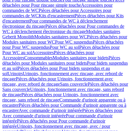
détachées pour Pour rinçage simple touche
Accessoires pour
commandes de WC
Pièces détachées pour Accessoires pour
commandes de WC
Kits d'encastrement
Pièces détachées pour Kits
d'encastrement
Pour commandes de WC à déclenchement
électronique du rinçage
Pièces détachées pour Pour commandes de
WC à déclenchement électronique du rinçage
Modules sanitaires
Geberit Monolith
Modules sanitaires pour WC
Pièces détachées pour
Modules sanitaires pour WC
Pour WC suspendus
Pièces détachées
pour Pour WC suspendus
Pour WC au sol
Pièces détachées pour
Pour WC au sol
Accessoires
Pièces détachées pour
Accessoires
Consommables
Modules sanitaires pour bidets
Pièces
détachées pour Modules sanitaires pour bidets
Pour bidets suspendus
et au sol
Pièces détachées pour Pour bidets suspendus et au
sol
Urinoirs
Urinoirs, fonctionnement avec rinçage, avec rebord de
rinçage
Pièces détachées pour Urinoirs, fonctionnement avec
rinçage, avec rebord de rinçage
Sans couvercle
Pièces détachées pour
Sans couvercle
Urinoirs, fonctionnement avec rinçage, sans rebord
de rinçage
Pièces détachées pour Urinoirs, fonctionnement avec
rinçage, sans rebord de rinçage
Commande d'urinoir apparente ou à
encastrer
Pièces détachées pour Commande d'urinoir apparente ou à
encastrer
Avec commande d'urinoir intégrée
Pièces détachées pour
Avec commande d'urinoir intégrée
Pour commande d'urinoir
intégrée
Pièces détachées pour Pour commande d'urinoir
intégrée
Urinoirs, fonctionnement avec rinçage, avec / pour