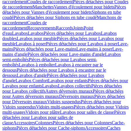
raccordement
Coudes de raccordement
Pièces détachées pour Coudes
de raccordement
Manchettes
Vannes d'écoulement pour bidets
Pièces
détachées pour Vannes d'écoulement pour bidets
Siphons en tube
coudé
Pièces détachées pour Siphons en tube coudé
Manchons de
raccordement
Coudes de
raccordement
Recouvrements
Raccords
Joints
Point
d'eau
Lavabos
Lavabos
Pièces détachées pour Lavabos
Lavabos
doubles
Lavabos pour meuble
Pièces détachées pour Lavabos pour
meuble
Lavabos à poser
Pièces détachées pour Lavabos à poser
Lave-
mains
Pièces détachées pour Lave-mains
Lave-mains à poser
Lave-
mains d'angle
Pièces détachées pour Lave-mains d'angle
Lavabos
semi-emboîtés
Pièces détachées pour Lavabos semi-
emboîtés
Lavabos à emboîter
Lavabos à encastrer par le
dessous
Pièces détachées pour Lavabos à encastrer par le
dessous
Lavabos d'angle
Pièces détachées pour Lavabos
d'angle
Lavabos Comfort
Lavabos pour enfants
Pièces détachées pour
Lavabos pour enfants
Lavabos
Lavabos collectifs
Pièces détachées
pour Lavabos collectifs
Autres déversoirs muraux
Pièces détachées
pour Autres déversoirs muraux
Déversoirs muraux
Pièces détachées
pour Déversoirs muraux
Vidoirs suspendus
Pièces détachées pour
Vidoirs suspendus
Vidoirs multi-usages
Pièces détachées pour Vidoirs
multi-usages
Vidoirs pour plâtre
Lavabos pour salles de classe
Pièces
détachées pour Lavabos pour salles de
classe
Accessoires
Colonnes
Pièces détachées pour Colonnes
Cache-
siphons
Pièces détachées pour Cache-siphons
Accessoires
Caches