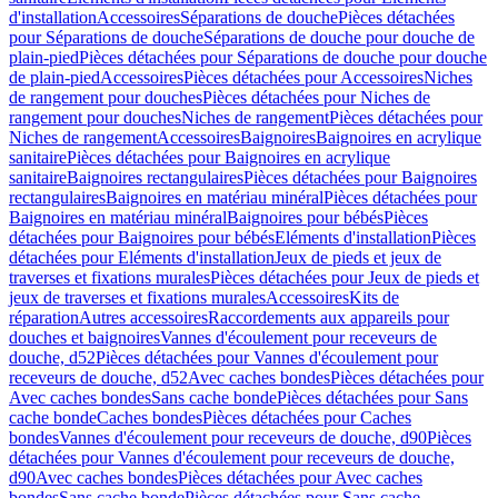
d'installation
Accessoires
Séparations de douche
Pièces détachées
pour Séparations de douche
Séparations de douche pour douche de
plain-pied
Pièces détachées pour Séparations de douche pour douche
de plain-pied
Accessoires
Pièces détachées pour Accessoires
Niches
de rangement pour douches
Pièces détachées pour Niches de
rangement pour douches
Niches de rangement
Pièces détachées pour
Niches de rangement
Accessoires
Baignoires
Baignoires en acrylique
sanitaire
Pièces détachées pour Baignoires en acrylique
sanitaire
Baignoires rectangulaires
Pièces détachées pour Baignoires
rectangulaires
Baignoires en matériau minéral
Pièces détachées pour
Baignoires en matériau minéral
Baignoires pour bébés
Pièces
détachées pour Baignoires pour bébés
Eléments d'installation
Pièces
détachées pour Eléments d'installation
Jeux de pieds et jeux de
traverses et fixations murales
Pièces détachées pour Jeux de pieds et
jeux de traverses et fixations murales
Accessoires
Kits de
réparation
Autres accessoires
Raccordements aux appareils pour
douches et baignoires
Vannes d'écoulement pour receveurs de
douche, d52
Pièces détachées pour Vannes d'écoulement pour
receveurs de douche, d52
Avec caches bondes
Pièces détachées pour
Avec caches bondes
Sans cache bonde
Pièces détachées pour Sans
cache bonde
Caches bondes
Pièces détachées pour Caches
bondes
Vannes d'écoulement pour receveurs de douche, d90
Pièces
détachées pour Vannes d'écoulement pour receveurs de douche,
d90
Avec caches bondes
Pièces détachées pour Avec caches
bondes
Sans cache bonde
Pièces détachées pour Sans cache