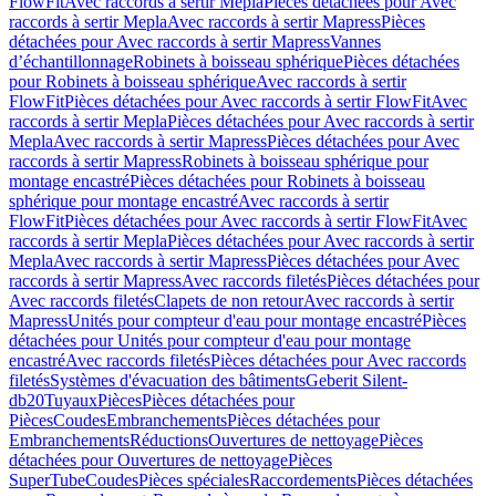
FlowFit
Avec raccords à sertir Mepla
Pièces détachées pour Avec
raccords à sertir Mepla
Avec raccords à sertir Mapress
Pièces
détachées pour Avec raccords à sertir Mapress
Vannes
d’échantillonnage
Robinets à boisseau sphérique
Pièces détachées
pour Robinets à boisseau sphérique
Avec raccords à sertir
FlowFit
Pièces détachées pour Avec raccords à sertir FlowFit
Avec
raccords à sertir Mepla
Pièces détachées pour Avec raccords à sertir
Mepla
Avec raccords à sertir Mapress
Pièces détachées pour Avec
raccords à sertir Mapress
Robinets à boisseau sphérique pour
montage encastré
Pièces détachées pour Robinets à boisseau
sphérique pour montage encastré
Avec raccords à sertir
FlowFit
Pièces détachées pour Avec raccords à sertir FlowFit
Avec
raccords à sertir Mepla
Pièces détachées pour Avec raccords à sertir
Mepla
Avec raccords à sertir Mapress
Pièces détachées pour Avec
raccords à sertir Mapress
Avec raccords filetés
Pièces détachées pour
Avec raccords filetés
Clapets de non retour
Avec raccords à sertir
Mapress
Unités pour compteur d'eau pour montage encastré
Pièces
détachées pour Unités pour compteur d'eau pour montage
encastré
Avec raccords filetés
Pièces détachées pour Avec raccords
filetés
Systèmes d'évacuation des bâtiments
Geberit Silent-
db20
Tuyaux
Pièces
Pièces détachées pour
Pièces
Coudes
Embranchements
Pièces détachées pour
Embranchements
Réductions
Ouvertures de nettoyage
Pièces
détachées pour Ouvertures de nettoyage
Pièces
SuperTube
Coudes
Pièces spéciales
Raccordements
Pièces détachées