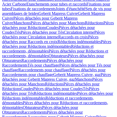
Acier Carbone
Etanchements pour tubes et raccords
Fixations pour
tubes
Fixations de raccordements
Joints d'étanchéité
Sets de vis pour
assemblages de brides
Geberit Mapress Cuivre
Geberit Mapress
Cuivre
Pièces détachées pour Geberit Mapress
Cuivre
Manchons
Pièces détachées pour Manchons
Réductions
Pièces
détachées pour Réductions
Coudes
Pièces détachées pour
Coudes
Tés
Pièces détachées pour Tés
Circulation interne
Pièces
détachées pour Circulation interne
Raccords en croix
Pièces
détachées pour Raccords en croix
Réductions indémontables
Pièces
détachées pour Réductions indémontables
Réductions et
raccordements, démontables
Pièces détachées pour Réductions et
raccordements, démontables
Obturateurs
Pièces détachées pour
Obturateurs
Raccordements
Pièces détachées pour
Raccordements
Tés pour chauffage
Pièces détachées pour Tés pour
chauffage
Raccordements pour chauffage
Pièces détachées pour
Raccordements pour chauffage
Geberit Mapress Cuivre, gaz
Pièces
détachées pour Geberit Mapress Cuivre, gaz
Manchons
Pièces
détachées pour Manchons
Réductions
Pièces détachées pour
Réductions
Coudes
Pièces détachées pour Coudes
Tés
Pièces
détachées pour Tés
Réductions indémontables
Pièces détachées pour
Réductions indémontables
Réductions et raccordements,
démontables
Pièces détachées pour Réductions et raccordements,
démontables
Obturateurs
Pièces détachées pour
Obturateurs
Raccordements
Pièces détachées pour
Raccordements
Accessoires pour Geberit Mapress Cuivre
Pièces