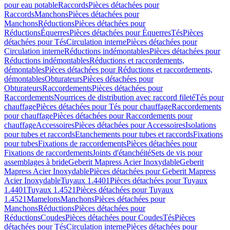
pour eau potable
Raccords
Pièces détachées pour
Raccords
Manchons
Pièces détachées pour
Manchons
Réductions
Pièces détachées pour
Réductions
Équerres
Pièces détachées pour Équerres
Tés
Pièces
détachées pour Tés
Circulation interne
Pièces détachées pour
Circulation interne
Réductions indémontables
Pièces détachées pour
Réductions indémontables
Réductions et raccordements,
démontables
Pièces détachées pour Réductions et raccordements,
démontables
Obturateurs
Pièces détachées pour
Obturateurs
Raccordements
Pièces détachées pour
Raccordements
Nourrices de distribution avec raccord fileté
Tés pour
chauffage
Pièces détachées pour Tés pour chauffage
Raccordements
pour chauffage
Pièces détachées pour Raccordements pour
chauffage
Accessoires
Pièces détachées pour Accessoires
Isolations
pour tubes et raccords
Etanchements pour tubes et raccords
Fixations
pour tubes
Fixations de raccordements
Pièces détachées pour
Fixations de raccordements
Joints d'étanchéité
Sets de vis pour
assemblages à bride
Geberit Mapress Acier Inoxydable
Geberit
Mapress Acier Inoxydable
Pièces détachées pour Geberit Mapress
Acier Inoxydable
Tuyaux 1.4401
Pièces détachées pour Tuyaux
1.4401
Tuyaux 1.4521
Pièces détachées pour Tuyaux
1.4521
Mamelons
Manchons
Pièces détachées pour
Manchons
Réductions
Pièces détachées pour
Réductions
Coudes
Pièces détachées pour Coudes
Tés
Pièces
détachées pour Tés
Circulation interne
Pièces détachées pour