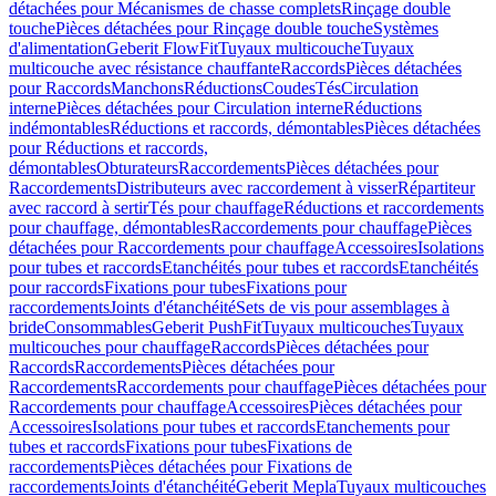
détachées pour Mécanismes de chasse complets
Rinçage double
touche
Pièces détachées pour Rinçage double touche
Systèmes
d'alimentation
Geberit FlowFit
Tuyaux multicouche
Tuyaux
multicouche avec résistance chauffante
Raccords
Pièces détachées
pour Raccords
Manchons
Réductions
Coudes
Tés
Circulation
interne
Pièces détachées pour Circulation interne
Réductions
indémontables
Réductions et raccords, démontables
Pièces détachées
pour Réductions et raccords,
démontables
Obturateurs
Raccordements
Pièces détachées pour
Raccordements
Distributeurs avec raccordement à visser
Répartiteur
avec raccord à sertir
Tés pour chauffage
Réductions et raccordements
pour chauffage, démontables
Raccordements pour chauffage
Pièces
détachées pour Raccordements pour chauffage
Accessoires
Isolations
pour tubes et raccords
Etanchéités pour tubes et raccords
Etanchéités
pour raccords
Fixations pour tubes
Fixations pour
raccordements
Joints d'étanchéité
Sets de vis pour assemblages à
bride
Consommables
Geberit PushFit
Tuyaux multicouches
Tuyaux
multicouches pour chauffage
Raccords
Pièces détachées pour
Raccords
Raccordements
Pièces détachées pour
Raccordements
Raccordements pour chauffage
Pièces détachées pour
Raccordements pour chauffage
Accessoires
Pièces détachées pour
Accessoires
Isolations pour tubes et raccords
Etanchements pour
tubes et raccords
Fixations pour tubes
Fixations de
raccordements
Pièces détachées pour Fixations de
raccordements
Joints d'étanchéité
Geberit Mepla
Tuyaux multicouches