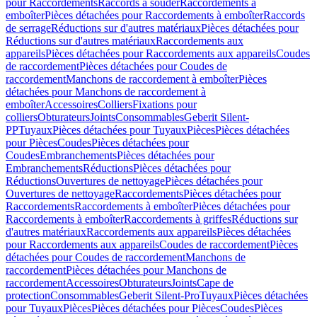
pour Raccordements
Raccords à souder
Raccordements à
emboîter
Pièces détachées pour Raccordements à emboîter
Raccords
de serrage
Réductions sur d'autres matériaux
Pièces détachées pour
Réductions sur d'autres matériaux
Raccordements aux
appareils
Pièces détachées pour Raccordements aux appareils
Coudes
de raccordement
Pièces détachées pour Coudes de
raccordement
Manchons de raccordement à emboîter
Pièces
détachées pour Manchons de raccordement à
emboîter
Accessoires
Colliers
Fixations pour
colliers
Obturateurs
Joints
Consommables
Geberit Silent-
PP
Tuyaux
Pièces détachées pour Tuyaux
Pièces
Pièces détachées
pour Pièces
Coudes
Pièces détachées pour
Coudes
Embranchements
Pièces détachées pour
Embranchements
Réductions
Pièces détachées pour
Réductions
Ouvertures de nettoyage
Pièces détachées pour
Ouvertures de nettoyage
Raccordements
Pièces détachées pour
Raccordements
Raccordements à emboîter
Pièces détachées pour
Raccordements à emboîter
Raccordements à griffes
Réductions sur
d'autres matériaux
Raccordements aux appareils
Pièces détachées
pour Raccordements aux appareils
Coudes de raccordement
Pièces
détachées pour Coudes de raccordement
Manchons de
raccordement
Pièces détachées pour Manchons de
raccordement
Accessoires
Obturateurs
Joints
Cape de
protection
Consommables
Geberit Silent-Pro
Tuyaux
Pièces détachées
pour Tuyaux
Pièces
Pièces détachées pour Pièces
Coudes
Pièces