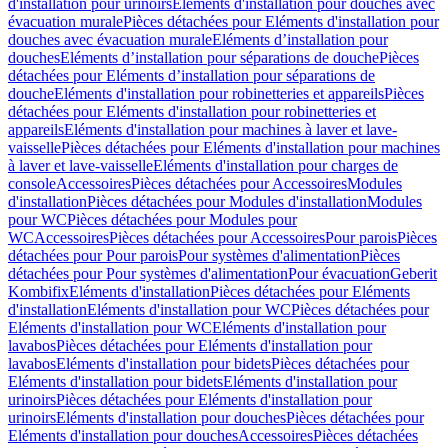
d'installation pour urinoirs
Eléments d'installation pour douches avec
évacuation murale
Pièces détachées pour Eléments d'installation pour
douches avec évacuation murale
Eléments d’installation pour
douches
Eléments d’installation pour séparations de douche
Pièces
détachées pour Eléments d’installation pour séparations de
douche
Eléments d'installation pour robinetteries et appareils
Pièces
détachées pour Eléments d'installation pour robinetteries et
appareils
Eléments d'installation pour machines à laver et lave-
vaisselle
Pièces détachées pour Eléments d'installation pour machines
à laver et lave-vaisselle
Eléments d'installation pour charges de
console
Accessoires
Pièces détachées pour Accessoires
Modules
d'installation
Pièces détachées pour Modules d'installation
Modules
pour WC
Pièces détachées pour Modules pour
WC
Accessoires
Pièces détachées pour Accessoires
Pour parois
Pièces
détachées pour Pour parois
Pour systèmes d'alimentation
Pièces
détachées pour Pour systèmes d'alimentation
Pour évacuation
Geberit
Kombifix
Eléments d'installation
Pièces détachées pour Eléments
d'installation
Eléments d'installation pour WC
Pièces détachées pour
Eléments d'installation pour WC
Eléments d'installation pour
lavabos
Pièces détachées pour Eléments d'installation pour
lavabos
Eléments d'installation pour bidets
Pièces détachées pour
Eléments d'installation pour bidets
Eléments d'installation pour
urinoirs
Pièces détachées pour Eléments d'installation pour
urinoirs
Eléments d'installation pour douches
Pièces détachées pour
Eléments d'installation pour douches
Accessoires
Pièces détachées