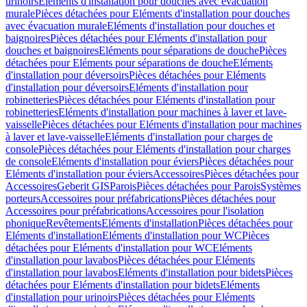
urinoirs
Eléments d'installation pour douches avec évacuation
murale
Pièces détachées pour Eléments d'installation pour douches
avec évacuation murale
Eléments d'installation pour douches et
baignoires
Pièces détachées pour Eléments d'installation pour
douches et baignoires
Eléments pour séparations de douche
Pièces
détachées pour Eléments pour séparations de douche
Eléments
d'installation pour déversoirs
Pièces détachées pour Eléments
d'installation pour déversoirs
Eléments d'installation pour
robinetteries
Pièces détachées pour Eléments d'installation pour
robinetteries
Eléments d'installation pour machines à laver et lave-
vaisselle
Pièces détachées pour Eléments d'installation pour machines
à laver et lave-vaisselle
Eléments d'installation pour charges de
console
Pièces détachées pour Eléments d'installation pour charges
de console
Eléments d'installation pour éviers
Pièces détachées pour
Eléments d'installation pour éviers
Accessoires
Pièces détachées pour
Accessoires
Geberit GIS
Parois
Pièces détachées pour Parois
Systèmes
porteurs
Accessoires pour préfabrications
Pièces détachées pour
Accessoires pour préfabrications
Accessoires pour l'isolation
phonique
Revêtements
Eléments d'installation
Pièces détachées pour
Eléments d'installation
Eléments d'installation pour WC
Pièces
détachées pour Eléments d'installation pour WC
Eléments
d'installation pour lavabos
Pièces détachées pour Eléments
d'installation pour lavabos
Eléments d'installation pour bidets
Pièces
détachées pour Eléments d'installation pour bidets
Eléments
d'installation pour urinoirs
Pièces détachées pour Eléments