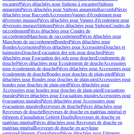
encastrer
Pièces détachées pour Siphons à encastrer
Siphons
apparents
Pièces détachées pour Siphons apparents
Raccords
Pièces
détachées pour Raccords
Accessoires
Vannes d'écoulement pour
déversoirs muraux
Pièces détachées pour Vannes d'écoulement pour
déversoirs muraux
Siphons
Pièces détachées pour Siphons
Coudes de
raccordement
Pièces détachées pour Coudes de
raccordement
Manchons de raccordement
Pièces détachées pour
Manchons de raccordement
Bondes
Pièces détachées pour
Bondes
Accessoires
Pièces détachées pour Accessoires
Douches et
baignoires
Douches
Evacuation des sols pour douches
Pièces
détachées pour Evacuation des sols pour douches
Ecoulements de
douche
Pièces détachées pour Ecoulements de douche
Accessoires
pour écoulements de douche
Pièces détachées pour Accessoires pour
écoulements de douche
Bondes pour douches de plain-pied
Pièces
détachées pour Bondes pour douches de plain-pied
Accessoires pour
bondes pour douches de plain-pied
Pièces détachées pour
Accessoires pour bondes pour douches de plain-pied
Evacuations
murales
Pièces détachées pour Evacuations murales
Accessoires pour
évacuations murales
Pièces détachées pour Accessoires pour
évacuations murales
Receveurs de douche
Pièces détachées pour
Receveurs de douche
Receveurs de douche en matériau minéral et
éléments d’installation Geberit Duofix
Receveurs de douche en
matériau minéral
Pièces détachées pour Receveurs de douche en
matériau minéral
Receveurs de douche en acrylique
sanitaire
Eléments d'installation
Pièces détachées pour Eléments