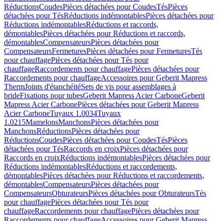
Réductions
Coudes
Pièces détachées pour Coudes
Tés
Pièces
détachées pour Tés
Réductions indémontables
Pièces détachées pour
Réductions indémontables
Réductions et raccords,
démontables
Pièces détachées pour Réductions et raccords,
démontables
Compensateurs
Pièces détachées pour
Compensateurs
Fermetures
Pièces détachées pour Fermetures
Tés
pour chauffage
Pièces détachées pour Tés pour
chauffage
Raccordements pour chauffage
Pièces détachées pour
Raccordements pour chauffage
Accessoires pour Geberit Mapress
Therm
Joints d'étanchéité
Sets de vis pour assemblages à
bride
Fixations pour tubes
Geberit Mapress Acier Carbone
Geberit
Mapress Acier Carbone
Pièces détachées pour Geberit Mapress
Acier Carbone
Tuyaux 1.0034
Tuyaux
1.0215
Mamelons
Manchons
Pièces détachées pour
Manchons
Réductions
Pièces détachées pour
Réductions
Coudes
Pièces détachées pour Coudes
Tés
Pièces
détachées pour Tés
Raccords en croix
Pièces détachées pour
Raccords en croix
Réductions indémontables
Pièces détachées pour
Réductions indémontables
Réductions et raccordements,
démontables
Pièces détachées pour Réductions et raccordements,
démontables
Compensateurs
Pièces détachées pour
Compensateurs
Obturateurs
Pièces détachées pour Obturateurs
Tés
pour chauffage
Pièces détachées pour Tés pour
chauffage
Raccordements pour chauffage
Pièces détachées pour
Raccordements pour chauffage
Accessoires pour Geberit Mapress