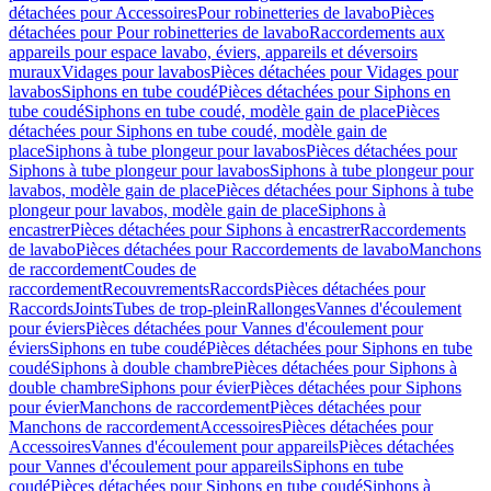
détachées pour Accessoires
Pour robinetteries de lavabo
Pièces
détachées pour Pour robinetteries de lavabo
Raccordements aux
appareils pour espace lavabo, éviers, appareils et déversoirs
muraux
Vidages pour lavabos
Pièces détachées pour Vidages pour
lavabos
Siphons en tube coudé
Pièces détachées pour Siphons en
tube coudé
Siphons en tube coudé, modèle gain de place
Pièces
détachées pour Siphons en tube coudé, modèle gain de
place
Siphons à tube plongeur pour lavabos
Pièces détachées pour
Siphons à tube plongeur pour lavabos
Siphons à tube plongeur pour
lavabos, modèle gain de place
Pièces détachées pour Siphons à tube
plongeur pour lavabos, modèle gain de place
Siphons à
encastrer
Pièces détachées pour Siphons à encastrer
Raccordements
de lavabo
Pièces détachées pour Raccordements de lavabo
Manchons
de raccordement
Coudes de
raccordement
Recouvrements
Raccords
Pièces détachées pour
Raccords
Joints
Tubes de trop-plein
Rallonges
Vannes d'écoulement
pour éviers
Pièces détachées pour Vannes d'écoulement pour
éviers
Siphons en tube coudé
Pièces détachées pour Siphons en tube
coudé
Siphons à double chambre
Pièces détachées pour Siphons à
double chambre
Siphons pour évier
Pièces détachées pour Siphons
pour évier
Manchons de raccordement
Pièces détachées pour
Manchons de raccordement
Accessoires
Pièces détachées pour
Accessoires
Vannes d'écoulement pour appareils
Pièces détachées
pour Vannes d'écoulement pour appareils
Siphons en tube
coudé
Pièces détachées pour Siphons en tube coudé
Siphons à