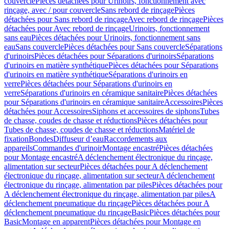
couvercle
Pièces détachées pour Urinoirs, fonctionnement avec
rinçage, avec / pour couvercle
Sans rebord de rinçage
Pièces
détachées pour Sans rebord de rinçage
Avec rebord de rinçage
Pièces
détachées pour Avec rebord de rinçage
Urinoirs, fonctionnement
sans eau
Pièces détachées pour Urinoirs, fonctionnement sans
eau
Sans couvercle
Pièces détachées pour Sans couvercle
Séparations
d'urinoirs
Pièces détachées pour Séparations d'urinoirs
Séparations
d'urinoirs en matière synthétique
Pièces détachées pour Séparations
d'urinoirs en matière synthétique
Séparations d'urinoirs en
verre
Pièces détachées pour Séparations d'urinoirs en
verre
Séparations d'urinoirs en céramique sanitaire
Pièces détachées
pour Séparations d'urinoirs en céramique sanitaire
Accessoires
Pièces
détachées pour Accessoires
Siphons et accessoires de siphons
Tubes
de chasse, coudes de chasse et réductions
Pièces détachées pour
Tubes de chasse, coudes de chasse et réductions
Matériel de
fixation
Bondes
Diffuseur d’eau
Raccordements aux
appareils
Commandes d'urinoir
Montage encastré
Pièces détachées
pour Montage encastré
A déclenchement électronique du rinçage,
alimentation sur secteur
Pièces détachées pour A déclenchement
électronique du rinçage, alimentation sur secteur
A déclenchement
électronique du rinçage, alimentation par piles
Pièces détachées pour
A déclenchement électronique du rinçage, alimentation par piles
A
déclenchement pneumatique du rinçage
Pièces détachées pour A
déclenchement pneumatique du rinçage
Basic
Pièces détachées pour
Basic
Montage en apparent
Pièces détachées pour Montage en