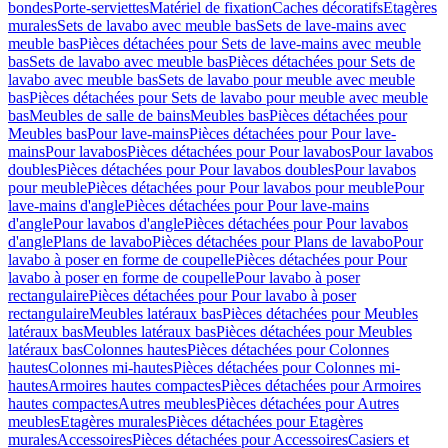
bondes
Porte-serviettes
Matériel de fixation
Caches décoratifs
Etagères
murales
Sets de lavabo avec meuble bas
Sets de lave-mains avec
meuble bas
Pièces détachées pour Sets de lave-mains avec meuble
bas
Sets de lavabo avec meuble bas
Pièces détachées pour Sets de
lavabo avec meuble bas
Sets de lavabo pour meuble avec meuble
bas
Pièces détachées pour Sets de lavabo pour meuble avec meuble
bas
Meubles de salle de bains
Meubles bas
Pièces détachées pour
Meubles bas
Pour lave-mains
Pièces détachées pour Pour lave-
mains
Pour lavabos
Pièces détachées pour Pour lavabos
Pour lavabos
doubles
Pièces détachées pour Pour lavabos doubles
Pour lavabos
pour meuble
Pièces détachées pour Pour lavabos pour meuble
Pour
lave-mains d'angle
Pièces détachées pour Pour lave-mains
d'angle
Pour lavabos d'angle
Pièces détachées pour Pour lavabos
d'angle
Plans de lavabo
Pièces détachées pour Plans de lavabo
Pour
lavabo à poser en forme de coupelle
Pièces détachées pour Pour
lavabo à poser en forme de coupelle
Pour lavabo à poser
rectangulaire
Pièces détachées pour Pour lavabo à poser
rectangulaire
Meubles latéraux bas
Pièces détachées pour Meubles
latéraux bas
Meubles latéraux bas
Pièces détachées pour Meubles
latéraux bas
Colonnes hautes
Pièces détachées pour Colonnes
hautes
Colonnes mi-hautes
Pièces détachées pour Colonnes mi-
hautes
Armoires hautes compactes
Pièces détachées pour Armoires
hautes compactes
Autres meubles
Pièces détachées pour Autres
meubles
Etagères murales
Pièces détachées pour Etagères
murales
Accessoires
Pièces détachées pour Accessoires
Casiers et