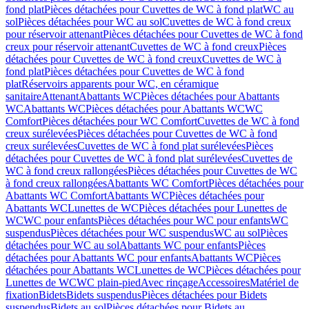
fond plat
Pièces détachées pour Cuvettes de WC à fond plat
WC au
sol
Pièces détachées pour WC au sol
Cuvettes de WC à fond creux
pour réservoir attenant
Pièces détachées pour Cuvettes de WC à fond
creux pour réservoir attenant
Cuvettes de WC à fond creux
Pièces
détachées pour Cuvettes de WC à fond creux
Cuvettes de WC à
fond plat
Pièces détachées pour Cuvettes de WC à fond
plat
Réservoirs apparents pour WC, en céramique
sanitaire
Attenant
Abattants WC
Pièces détachées pour Abattants
WC
Abattants WC
Pièces détachées pour Abattants WC
WC
Comfort
Pièces détachées pour WC Comfort
Cuvettes de WC à fond
creux surélevées
Pièces détachées pour Cuvettes de WC à fond
creux surélevées
Cuvettes de WC à fond plat surélevées
Pièces
détachées pour Cuvettes de WC à fond plat surélevées
Cuvettes de
WC à fond creux rallongées
Pièces détachées pour Cuvettes de WC
à fond creux rallongées
Abattants WC Comfort
Pièces détachées pour
Abattants WC Comfort
Abattants WC
Pièces détachées pour
Abattants WC
Lunettes de WC
Pièces détachées pour Lunettes de
WC
WC pour enfants
Pièces détachées pour WC pour enfants
WC
suspendus
Pièces détachées pour WC suspendus
WC au sol
Pièces
détachées pour WC au sol
Abattants WC pour enfants
Pièces
détachées pour Abattants WC pour enfants
Abattants WC
Pièces
détachées pour Abattants WC
Lunettes de WC
Pièces détachées pour
Lunettes de WC
WC plain-pied
Avec rinçage
Accessoires
Matériel de
fixation
Bidets
Bidets suspendus
Pièces détachées pour Bidets
suspendus
Bidets au sol
Pièces détachées pour Bidets au