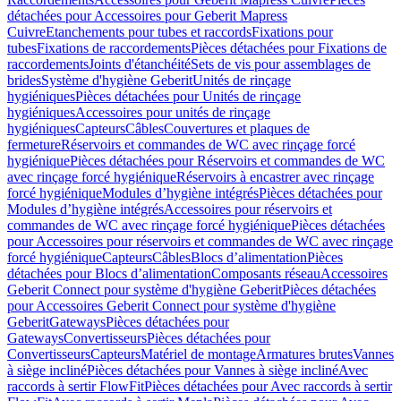
détachées pour Accessoires pour Geberit Mapress
Cuivre
Etanchements pour tubes et raccords
Fixations pour
tubes
Fixations de raccordements
Pièces détachées pour Fixations de
raccordements
Joints d'étanchéité
Sets de vis pour assemblages de
brides
Système d'hygiène Geberit
Unités de rinçage
hygiéniques
Pièces détachées pour Unités de rinçage
hygiéniques
Accessoires pour unités de rinçage
hygiéniques
Capteurs
Câbles
Couvertures et plaques de
fermeture
Réservoirs et commandes de WC avec rinçage forcé
hygiénique
Pièces détachées pour Réservoirs et commandes de WC
avec rinçage forcé hygiénique
Réservoirs à encastrer avec rinçage
forcé hygiénique
Modules d’hygiène intégrés
Pièces détachées pour
Modules d’hygiène intégrés
Accessoires pour réservoirs et
commandes de WC avec rinçage forcé hygiénique
Pièces détachées
pour Accessoires pour réservoirs et commandes de WC avec rinçage
forcé hygiénique
Capteurs
Câbles
Blocs d’alimentation
Pièces
détachées pour Blocs d’alimentation
Composants réseau
Accessoires
Geberit Connect pour système d'hygiène Geberit
Pièces détachées
pour Accessoires Geberit Connect pour système d'hygiène
Geberit
Gateways
Pièces détachées pour
Gateways
Convertisseurs
Pièces détachées pour
Convertisseurs
Capteurs
Matériel de montage
Armatures brutes
Vannes
à siège incliné
Pièces détachées pour Vannes à siège incliné
Avec
raccords à sertir FlowFit
Pièces détachées pour Avec raccords à sertir