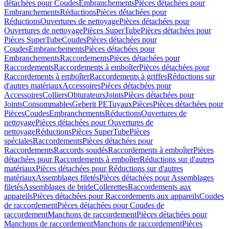
détachées pour Coudes
Embranchements
Pièces détachées pour
Embranchements
Réductions
Pièces détachées pour
Réductions
Ouvertures de nettoyage
Pièces détachées pour
Ouvertures de nettoyage
Pièces SuperTube
Pièces détachées pour
Pièces SuperTube
Coudes
Pièces détachées pour
Coudes
Embranchements
Pièces détachées pour
Embranchements
Raccordements
Pièces détachées pour
Raccordements
Raccordements à emboîter
Pièces détachées pour
Raccordements à emboîter
Raccordements à griffes
Réductions sur
d'autres matériaux
Accessoires
Pièces détachées pour
Accessoires
Colliers
Obturateurs
Joints
Pièces détachées pour
Joints
Consommables
Geberit PE
Tuyaux
Pièces
Pièces détachées pour
Pièces
Coudes
Embranchements
Réductions
Ouvertures de
nettoyage
Pièces détachées pour Ouvertures de
nettoyage
Réductions
Pièces SuperTube
Pièces
spéciales
Raccordements
Pièces détachées pour
Raccordements
Raccords soudés
Raccordements à emboîter
Pièces
détachées pour Raccordements à emboîter
Réductions sur d'autres
matériaux
Pièces détachées pour Réductions sur d'autres
matériaux
Assemblages filetés
Pièces détachées pour Assemblages
filetés
Assemblages de bride
Collerettes
Raccordements aux
appareils
Pièces détachées pour Raccordements aux appareils
Coudes
de raccordement
Pièces détachées pour Coudes de
raccordement
Manchons de raccordement
Pièces détachées pour
Manchons de raccordement
Manchons de raccordement
Pièces