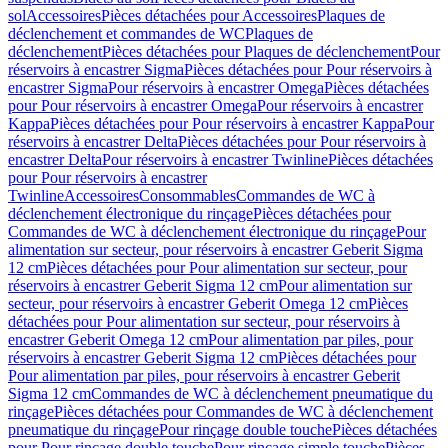
sol
Accessoires
Pièces détachées pour Accessoires
Plaques de
déclenchement et commandes de WC
Plaques de
déclenchement
Pièces détachées pour Plaques de déclenchement
Pour
réservoirs à encastrer Sigma
Pièces détachées pour Pour réservoirs à
encastrer Sigma
Pour réservoirs à encastrer Omega
Pièces détachées
pour Pour réservoirs à encastrer Omega
Pour réservoirs à encastrer
Kappa
Pièces détachées pour Pour réservoirs à encastrer Kappa
Pour
réservoirs à encastrer Delta
Pièces détachées pour Pour réservoirs à
encastrer Delta
Pour réservoirs à encastrer Twinline
Pièces détachées
pour Pour réservoirs à encastrer
Twinline
Accessoires
Consommables
Commandes de WC à
déclenchement électronique du rinçage
Pièces détachées pour
Commandes de WC à déclenchement électronique du rinçage
Pour
alimentation sur secteur, pour réservoirs à encastrer Geberit Sigma
12 cm
Pièces détachées pour Pour alimentation sur secteur, pour
réservoirs à encastrer Geberit Sigma 12 cm
Pour alimentation sur
secteur, pour réservoirs à encastrer Geberit Omega 12 cm
Pièces
détachées pour Pour alimentation sur secteur, pour réservoirs à
encastrer Geberit Omega 12 cm
Pour alimentation par piles, pour
réservoirs à encastrer Geberit Sigma 12 cm
Pièces détachées pour
Pour alimentation par piles, pour réservoirs à encastrer Geberit
Sigma 12 cm
Commandes de WC à déclenchement pneumatique du
rinçage
Pièces détachées pour Commandes de WC à déclenchement
pneumatique du rinçage
Pour rinçage double touche
Pièces détachées
pour Pour rinçage double touche
Pour rinçage simple touche
Pièces