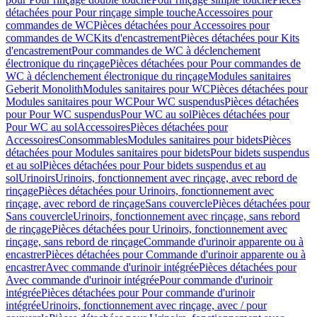
détachées pour Pour rinçage simple touche
Accessoires pour
commandes de WC
Pièces détachées pour Accessoires pour
commandes de WC
Kits d'encastrement
Pièces détachées pour Kits
d'encastrement
Pour commandes de WC à déclenchement
électronique du rinçage
Pièces détachées pour Pour commandes de
WC à déclenchement électronique du rinçage
Modules sanitaires
Geberit Monolith
Modules sanitaires pour WC
Pièces détachées pour
Modules sanitaires pour WC
Pour WC suspendus
Pièces détachées
pour Pour WC suspendus
Pour WC au sol
Pièces détachées pour
Pour WC au sol
Accessoires
Pièces détachées pour
Accessoires
Consommables
Modules sanitaires pour bidets
Pièces
détachées pour Modules sanitaires pour bidets
Pour bidets suspendus
et au sol
Pièces détachées pour Pour bidets suspendus et au
sol
Urinoirs
Urinoirs, fonctionnement avec rinçage, avec rebord de
rinçage
Pièces détachées pour Urinoirs, fonctionnement avec
rinçage, avec rebord de rinçage
Sans couvercle
Pièces détachées pour
Sans couvercle
Urinoirs, fonctionnement avec rinçage, sans rebord
de rinçage
Pièces détachées pour Urinoirs, fonctionnement avec
rinçage, sans rebord de rinçage
Commande d'urinoir apparente ou à
encastrer
Pièces détachées pour Commande d'urinoir apparente ou à
encastrer
Avec commande d'urinoir intégrée
Pièces détachées pour
Avec commande d'urinoir intégrée
Pour commande d'urinoir
intégrée
Pièces détachées pour Pour commande d'urinoir
intégrée
Urinoirs, fonctionnement avec rinçage, avec / pour