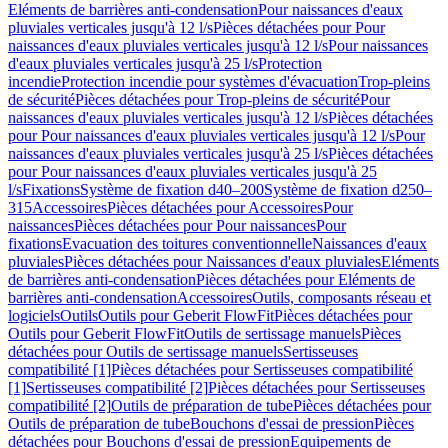
Eléments de barrières anti-condensation
Pour naissances d'eaux
pluviales verticales jusqu'à 12 l/s
Pièces détachées pour Pour
naissances d'eaux pluviales verticales jusqu'à 12 l/s
Pour naissances
d'eaux pluviales verticales jusqu'à 25 l/s
Protection
incendie
Protection incendie pour systèmes d'évacuation
Trop-pleins
de sécurité
Pièces détachées pour Trop-pleins de sécurité
Pour
naissances d'eaux pluviales verticales jusqu'à 12 l/s
Pièces détachées
pour Pour naissances d'eaux pluviales verticales jusqu'à 12 l/s
Pour
naissances d'eaux pluviales verticales jusqu'à 25 l/s
Pièces détachées
pour Pour naissances d'eaux pluviales verticales jusqu'à 25
l/s
Fixations
Système de fixation d40–200
Système de fixation d250–
315
Accessoires
Pièces détachées pour Accessoires
Pour
naissances
Pièces détachées pour Pour naissances
Pour
fixations
Evacuation des toitures conventionnelle
Naissances d'eaux
pluviales
Pièces détachées pour Naissances d'eaux pluviales
Eléments
de barrières anti-condensation
Pièces détachées pour Eléments de
barrières anti-condensation
Accessoires
Outils, composants réseau et
logiciels
Outils
Outils pour Geberit FlowFit
Pièces détachées pour
Outils pour Geberit FlowFit
Outils de sertissage manuels
Pièces
détachées pour Outils de sertissage manuels
Sertisseuses
compatibilité [1]
Pièces détachées pour Sertisseuses compatibilité
[1]
Sertisseuses compatibilité [2]
Pièces détachées pour Sertisseuses
compatibilité [2]
Outils de préparation de tube
Pièces détachées pour
Outils de préparation de tube
Bouchons d'essai de pression
Pièces
détachées pour Bouchons d'essai de pression
Equipements de