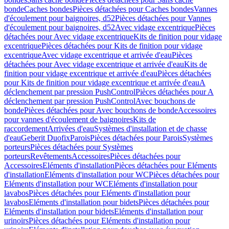
bonde
Caches bondes
Pièces détachées pour Caches bondes
Vannes
d'écoulement pour baignoires, d52
Pièces détachées pour Vannes
d'écoulement pour baignoires, d52
Avec vidage excentrique
Pièces
détachées pour Avec vidage excentrique
Kits de finition pour vidage
excentrique
Pièces détachées pour Kits de finition pour vidage
excentrique
Avec vidage excentrique et arrivée d'eau
Pièces
détachées pour Avec vidage excentrique et arrivée d'eau
Kits de
finition pour vidage excentrique et arrivée d'eau
Pièces détachées
pour Kits de finition pour vidage excentrique et arrivée d'eau
A
déclenchement par pression PushControl
Pièces détachées pour A
déclenchement par pression PushControl
Avec bouchons de
bonde
Pièces détachées pour Avec bouchons de bonde
Accessoires
pour vannes d'écoulement de baignoires
Kits de
raccordement
Arrivées d'eau
Systèmes d'installation et de chasse
d'eau
Geberit Duofix
Parois
Pièces détachées pour Parois
Systèmes
porteurs
Pièces détachées pour Systèmes
porteurs
Revêtements
Accessoires
Pièces détachées pour
Accessoires
Eléments d'installation
Pièces détachées pour Eléments
d'installation
Eléments d'installation pour WC
Pièces détachées pour
Eléments d'installation pour WC
Eléments d'installation pour
lavabos
Pièces détachées pour Eléments d'installation pour
lavabos
Eléments d'installation pour bidets
Pièces détachées pour
Eléments d'installation pour bidets
Eléments d'installation pour
urinoirs
Pièces détachées pour Eléments d'installation pour