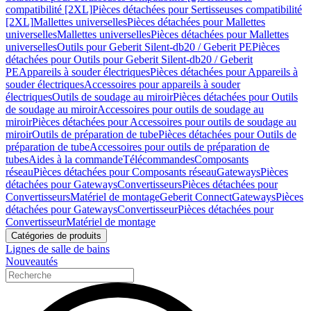
compatibilité [2XL]
Pièces détachées pour Sertisseuses compatibilité
[2XL]
Mallettes universelles
Pièces détachées pour Mallettes
universelles
Mallettes universelles
Pièces détachées pour Mallettes
universelles
Outils pour Geberit Silent-db20 / Geberit PE
Pièces
détachées pour Outils pour Geberit Silent-db20 / Geberit
PE
Appareils à souder électriques
Pièces détachées pour Appareils à
souder électriques
Accessoires pour appareils à souder
électriques
Outils de soudage au miroir
Pièces détachées pour Outils
de soudage au miroir
Accessoires pour outils de soudage au
miroir
Pièces détachées pour Accessoires pour outils de soudage au
miroir
Outils de préparation de tube
Pièces détachées pour Outils de
préparation de tube
Accessoires pour outils de préparation de
tubes
Aides à la commande
Télécommandes
Composants
réseau
Pièces détachées pour Composants réseau
Gateways
Pièces
détachées pour Gateways
Convertisseurs
Pièces détachées pour
Convertisseurs
Matériel de montage
Geberit Connect
Gateways
Pièces
détachées pour Gateways
Convertisseur
Pièces détachées pour
Convertisseur
Matériel de montage
Catégories de produits
Lignes de salle de bains
Nouveautés