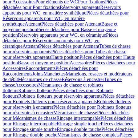
pour Accessoires
Pour eléments de WC
Pour fixations
Pièces
détachées pour Pour fixations
Réservoirs apparents
Réservoirs
apparents pour WC, en matière synthétique
Pièces détachées pour
Réservoirs apparents pour WC, en matière
synthétique
Attenant
Pièces détachées pour Attenant
Basse et
moyenne position
Pièces détachées pour Basse et moyenne
position
Réservoirs apparents pour WC, en céramique
Pièces
détachées pour Réservoirs apparents pour WC, en
céramique
Attenant
Pièces détachées pour Attenant
Tubes de chasse
pour réservoirs apparents
Pièces détachées pour Tubes de chasse
pour réservoirs apparents
Haute position
Pièces détachées pour Haute
position
Basse et moyenne position
Accessoires
Pièces détachées pour
Accessoires
Raccordements
Pièces détachées pour
Raccordements
Joints
Manchettes
Mamelons, rosaces et modérateurs
de débit
Mécanismes de chasse
Réservoirs à encastrer
Tubes de
chasse
Accessoires
Mécanismes de chasse et robinets
flotteurs
Robinets flotteurs
Pièces détachées pour Robinets
flotteurs
Robinets flotteurs pour réservoirs apparents
Pièces détachées
pour Robinets flotteurs pour réservoirs apparents
Robinets flotteurs
pour réservoirs à encastrer
Pièces détachées pour Robinets flotteurs
pour réservoirs à encastrer
Mécanismes de chasse
Pièces détachées
pour Mécanismes de chasse
Rinçage interrompable
Pièces détachées
pour Rinçage interrompable
Rinçage simple touche
Pièces détachées
pour Rinçage simple touche
Rinçage double touche
Pièces détachées
pour Rinçage double touche
Mécanismes de chasse complets
Pièces