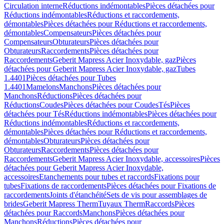
Circulation interne
Réductions indémontables
Pièces détachées pour
Réductions indémontables
Réductions et raccordements,
démontables
Pièces détachées pour Réductions et raccordements,
démontables
Compensateurs
Pièces détachées pour
Compensateurs
Obturateurs
Pièces détachées pour
Obturateurs
Raccordements
Pièces détachées pour
Raccordements
Geberit Mapress Acier Inoxydable, gaz
Pièces
détachées pour Geberit Mapress Acier Inoxydable, gaz
Tubes
1.4401
Pièces détachées pour Tubes
1.4401
Mamelons
Manchons
Pièces détachées pour
Manchons
Réductions
Pièces détachées pour
Réductions
Coudes
Pièces détachées pour Coudes
Tés
Pièces
détachées pour Tés
Réductions indémontables
Pièces détachées pour
Réductions indémontables
Réductions et raccordements,
démontables
Pièces détachées pour Réductions et raccordements,
démontables
Obturateurs
Pièces détachées pour
Obturateurs
Raccordements
Pièces détachées pour
Raccordements
Geberit Mapress Acier Inoxydable, accessoires
Pièces
détachées pour Geberit Mapress Acier Inoxydable,
accessoires
Etanchements pour tubes et raccords
Fixations pour
tubes
Fixations de raccordements
Pièces détachées pour Fixations de
raccordements
Joints d'étanchéité
Sets de vis pour assemblages de
brides
Geberit Mapress Therm
Tuyaux Therm
Raccords
Pièces
détachées pour Raccords
Manchons
Pièces détachées pour
Manchons
Réductions
Pièces détachées pour