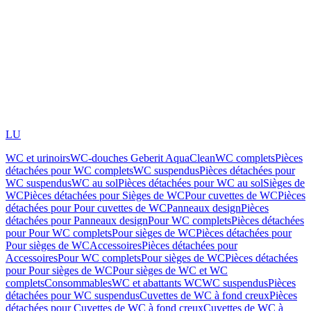
LU
WC et urinoirs
WC-douches Geberit AquaClean
WC complets
Pièces
détachées pour WC complets
WC suspendus
Pièces détachées pour
WC suspendus
WC au sol
Pièces détachées pour WC au sol
Sièges de
WC
Pièces détachées pour Sièges de WC
Pour cuvettes de WC
Pièces
détachées pour Pour cuvettes de WC
Panneaux design
Pièces
détachées pour Panneaux design
Pour WC complets
Pièces détachées
pour Pour WC complets
Pour sièges de WC
Pièces détachées pour
Pour sièges de WC
Accessoires
Pièces détachées pour
Accessoires
Pour WC complets
Pour sièges de WC
Pièces détachées
pour Pour sièges de WC
Pour sièges de WC et WC
complets
Consommables
WC et abattants WC
WC suspendus
Pièces
détachées pour WC suspendus
Cuvettes de WC à fond creux
Pièces
détachées pour Cuvettes de WC à fond creux
Cuvettes de WC à