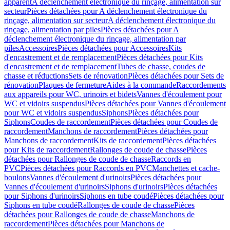
apparent
A déclenchement électronique du rinçage, alimentation sur
secteur
Pièces détachées pour A déclenchement électronique du
rinçage, alimentation sur secteur
A déclenchement électronique du
rinçage, alimentation par piles
Pièces détachées pour A
déclenchement électronique du rinçage, alimentation par
piles
Accessoires
Pièces détachées pour Accessoires
Kits
d'encastrement et de remplacement
Pièces détachées pour Kits
d'encastrement et de remplacement
Tubes de chasse, coudes de
chasse et réductions
Sets de rénovation
Pièces détachées pour Sets de
rénovation
Plaques de fermeture
Aides à la commande
Raccordements
aux appareils pour WC, urinoirs et bidets
Vannes d'écoulement pour
WC et vidoirs suspendus
Pièces détachées pour Vannes d'écoulement
pour WC et vidoirs suspendus
Siphons
Pièces détachées pour
Siphons
Coudes de raccordement
Pièces détachées pour Coudes de
raccordement
Manchons de raccordement
Pièces détachées pour
Manchons de raccordement
Kits de raccordement
Pièces détachées
pour Kits de raccordement
Rallonges de coude de chasse
Pièces
détachées pour Rallonges de coude de chasse
Raccords en
PVC
Pièces détachées pour Raccords en PVC
Manchettes et cache-
boulons
Vannes d'écoulement d'urinoirs
Pièces détachées pour
Vannes d'écoulement d'urinoirs
Siphons d'urinoirs
Pièces détachées
pour Siphons d'urinoirs
Siphons en tube coudé
Pièces détachées pour
Siphons en tube coudé
Rallonges de coude de chasse
Pièces
détachées pour Rallonges de coude de chasse
Manchons de
raccordement
Pièces détachées pour Manchons de