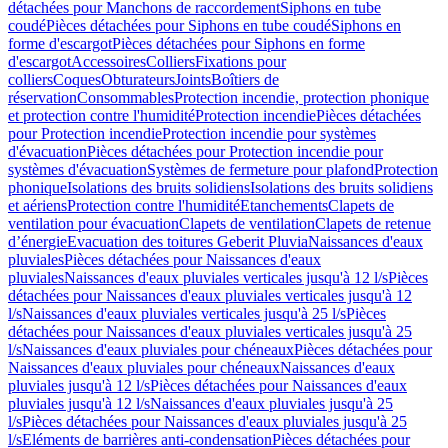
détachées pour Manchons de raccordement
Siphons en tube
coudé
Pièces détachées pour Siphons en tube coudé
Siphons en
forme d'escargot
Pièces détachées pour Siphons en forme
d'escargot
Accessoires
Colliers
Fixations pour
colliers
Coques
Obturateurs
Joints
Boîtiers de
réservation
Consommables
Protection incendie, protection phonique
et protection contre l'humidité
Protection incendie
Pièces détachées
pour Protection incendie
Protection incendie pour systèmes
d'évacuation
Pièces détachées pour Protection incendie pour
systèmes d'évacuation
Systèmes de fermeture pour plafond
Protection
phonique
Isolations des bruits solidiens
Isolations des bruits solidiens
et aériens
Protection contre l'humidité
Etanchements
Clapets de
ventilation pour évacuation
Clapets de ventilation
Clapets de retenue
d’énergie
Evacuation des toitures Geberit Pluvia
Naissances d'eaux
pluviales
Pièces détachées pour Naissances d'eaux
pluviales
Naissances d'eaux pluviales verticales jusqu'à 12 l/s
Pièces
détachées pour Naissances d'eaux pluviales verticales jusqu'à 12
l/s
Naissances d'eaux pluviales verticales jusqu'à 25 l/s
Pièces
détachées pour Naissances d'eaux pluviales verticales jusqu'à 25
l/s
Naissances d'eaux pluviales pour chéneaux
Pièces détachées pour
Naissances d'eaux pluviales pour chéneaux
Naissances d'eaux
pluviales jusqu'à 12 l/s
Pièces détachées pour Naissances d'eaux
pluviales jusqu'à 12 l/s
Naissances d'eaux pluviales jusqu'à 25
l/s
Pièces détachées pour Naissances d'eaux pluviales jusqu'à 25
l/s
Eléments de barrières anti-condensation
Pièces détachées pour