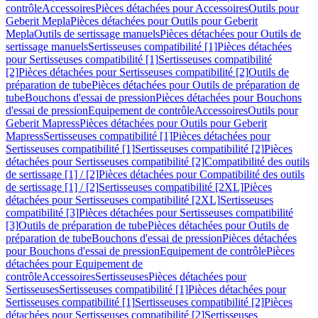
contrôle
Accessoires
Pièces détachées pour Accessoires
Outils pour
Geberit Mepla
Pièces détachées pour Outils pour Geberit
Mepla
Outils de sertissage manuels
Pièces détachées pour Outils de
sertissage manuels
Sertisseuses compatibilité [1]
Pièces détachées
pour Sertisseuses compatibilité [1]
Sertisseuses compatibilité
[2]
Pièces détachées pour Sertisseuses compatibilité [2]
Outils de
préparation de tube
Pièces détachées pour Outils de préparation de
tube
Bouchons d'essai de pression
Pièces détachées pour Bouchons
d'essai de pression
Equipement de contrôle
Accessoires
Outils pour
Geberit Mapress
Pièces détachées pour Outils pour Geberit
Mapress
Sertisseuses compatibilité [1]
Pièces détachées pour
Sertisseuses compatibilité [1]
Sertisseuses compatibilité [2]
Pièces
détachées pour Sertisseuses compatibilité [2]
Compatibilité des outils
de sertissage [1] / [2]
Pièces détachées pour Compatibilité des outils
de sertissage [1] / [2]
Sertisseuses compatibilité [2XL]
Pièces
détachées pour Sertisseuses compatibilité [2XL]
Sertisseuses
compatibilité [3]
Pièces détachées pour Sertisseuses compatibilité
[3]
Outils de préparation de tube
Pièces détachées pour Outils de
préparation de tube
Bouchons d'essai de pression
Pièces détachées
pour Bouchons d'essai de pression
Equipement de contrôle
Pièces
détachées pour Equipement de
contrôle
Accessoires
Sertisseuses
Pièces détachées pour
Sertisseuses
Sertisseuses compatibilité [1]
Pièces détachées pour
Sertisseuses compatibilité [1]
Sertisseuses compatibilité [2]
Pièces
détachées pour Sertisseuses compatibilité [2]
Sertisseuses