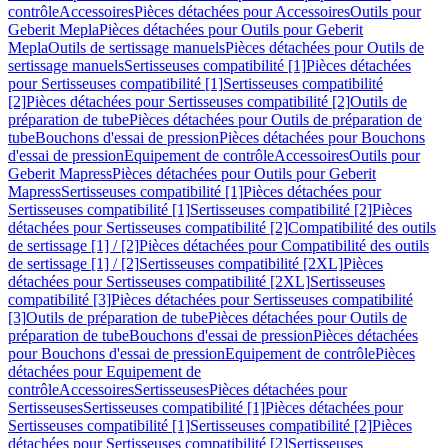
contrôle
Accessoires
Pièces détachées pour Accessoires
Outils pour
Geberit Mepla
Pièces détachées pour Outils pour Geberit
Mepla
Outils de sertissage manuels
Pièces détachées pour Outils de
sertissage manuels
Sertisseuses compatibilité [1]
Pièces détachées
pour Sertisseuses compatibilité [1]
Sertisseuses compatibilité
[2]
Pièces détachées pour Sertisseuses compatibilité [2]
Outils de
préparation de tube
Pièces détachées pour Outils de préparation de
tube
Bouchons d'essai de pression
Pièces détachées pour Bouchons
d'essai de pression
Equipement de contrôle
Accessoires
Outils pour
Geberit Mapress
Pièces détachées pour Outils pour Geberit
Mapress
Sertisseuses compatibilité [1]
Pièces détachées pour
Sertisseuses compatibilité [1]
Sertisseuses compatibilité [2]
Pièces
détachées pour Sertisseuses compatibilité [2]
Compatibilité des outils
de sertissage [1] / [2]
Pièces détachées pour Compatibilité des outils
de sertissage [1] / [2]
Sertisseuses compatibilité [2XL]
Pièces
détachées pour Sertisseuses compatibilité [2XL]
Sertisseuses
compatibilité [3]
Pièces détachées pour Sertisseuses compatibilité
[3]
Outils de préparation de tube
Pièces détachées pour Outils de
préparation de tube
Bouchons d'essai de pression
Pièces détachées
pour Bouchons d'essai de pression
Equipement de contrôle
Pièces
détachées pour Equipement de
contrôle
Accessoires
Sertisseuses
Pièces détachées pour
Sertisseuses
Sertisseuses compatibilité [1]
Pièces détachées pour
Sertisseuses compatibilité [1]
Sertisseuses compatibilité [2]
Pièces
détachées pour Sertisseuses compatibilité [2]
Sertisseuses