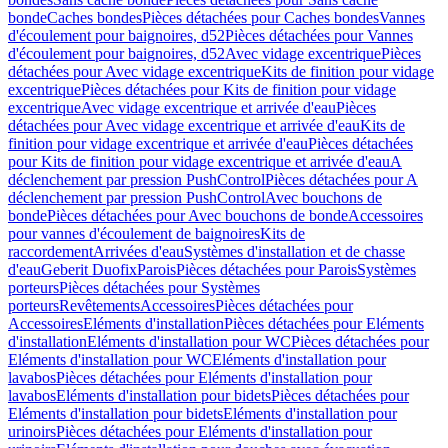
bonde
Caches bondes
Pièces détachées pour Caches bondes
Vannes
d'écoulement pour baignoires, d52
Pièces détachées pour Vannes
d'écoulement pour baignoires, d52
Avec vidage excentrique
Pièces
détachées pour Avec vidage excentrique
Kits de finition pour vidage
excentrique
Pièces détachées pour Kits de finition pour vidage
excentrique
Avec vidage excentrique et arrivée d'eau
Pièces
détachées pour Avec vidage excentrique et arrivée d'eau
Kits de
finition pour vidage excentrique et arrivée d'eau
Pièces détachées
pour Kits de finition pour vidage excentrique et arrivée d'eau
A
déclenchement par pression PushControl
Pièces détachées pour A
déclenchement par pression PushControl
Avec bouchons de
bonde
Pièces détachées pour Avec bouchons de bonde
Accessoires
pour vannes d'écoulement de baignoires
Kits de
raccordement
Arrivées d'eau
Systèmes d'installation et de chasse
d'eau
Geberit Duofix
Parois
Pièces détachées pour Parois
Systèmes
porteurs
Pièces détachées pour Systèmes
porteurs
Revêtements
Accessoires
Pièces détachées pour
Accessoires
Eléments d'installation
Pièces détachées pour Eléments
d'installation
Eléments d'installation pour WC
Pièces détachées pour
Eléments d'installation pour WC
Eléments d'installation pour
lavabos
Pièces détachées pour Eléments d'installation pour
lavabos
Eléments d'installation pour bidets
Pièces détachées pour
Eléments d'installation pour bidets
Eléments d'installation pour
urinoirs
Pièces détachées pour Eléments d'installation pour