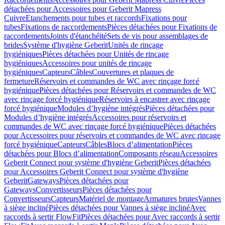
détachées pour Accessoires pour Geberit Mapress
Cuivre
Etanchements pour tubes et raccords
Fixations pour
tubes
Fixations de raccordements
Pièces détachées pour Fixations de
raccordements
Joints d'étanchéité
Sets de vis pour assemblages de
brides
Système d'hygiène Geberit
Unités de rinçage
hygiéniques
Pièces détachées pour Unités de rinçage
hygiéniques
Accessoires pour unités de rinçage
hygiéniques
Capteurs
Câbles
Couvertures et plaques de
fermeture
Réservoirs et commandes de WC avec rinçage forcé
hygiénique
Pièces détachées pour Réservoirs et commandes de WC
avec rinçage forcé hygiénique
Réservoirs à encastrer avec rinçage
forcé hygiénique
Modules d’hygiène intégrés
Pièces détachées pour
Modules d’hygiène intégrés
Accessoires pour réservoirs et
commandes de WC avec rinçage forcé hygiénique
Pièces détachées
pour Accessoires pour réservoirs et commandes de WC avec rinçage
forcé hygiénique
Capteurs
Câbles
Blocs d’alimentation
Pièces
détachées pour Blocs d’alimentation
Composants réseau
Accessoires
Geberit Connect pour système d'hygiène Geberit
Pièces détachées
pour Accessoires Geberit Connect pour système d'hygiène
Geberit
Gateways
Pièces détachées pour
Gateways
Convertisseurs
Pièces détachées pour
Convertisseurs
Capteurs
Matériel de montage
Armatures brutes
Vannes
à siège incliné
Pièces détachées pour Vannes à siège incliné
Avec
raccords à sertir FlowFit
Pièces détachées pour Avec raccords à sertir