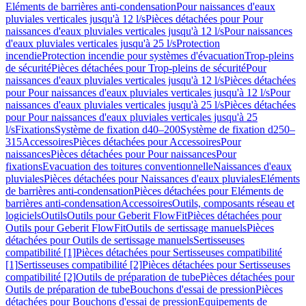
Eléments de barrières anti-condensation
Pour naissances d'eaux
pluviales verticales jusqu'à 12 l/s
Pièces détachées pour Pour
naissances d'eaux pluviales verticales jusqu'à 12 l/s
Pour naissances
d'eaux pluviales verticales jusqu'à 25 l/s
Protection
incendie
Protection incendie pour systèmes d'évacuation
Trop-pleins
de sécurité
Pièces détachées pour Trop-pleins de sécurité
Pour
naissances d'eaux pluviales verticales jusqu'à 12 l/s
Pièces détachées
pour Pour naissances d'eaux pluviales verticales jusqu'à 12 l/s
Pour
naissances d'eaux pluviales verticales jusqu'à 25 l/s
Pièces détachées
pour Pour naissances d'eaux pluviales verticales jusqu'à 25
l/s
Fixations
Système de fixation d40–200
Système de fixation d250–
315
Accessoires
Pièces détachées pour Accessoires
Pour
naissances
Pièces détachées pour Pour naissances
Pour
fixations
Evacuation des toitures conventionnelle
Naissances d'eaux
pluviales
Pièces détachées pour Naissances d'eaux pluviales
Eléments
de barrières anti-condensation
Pièces détachées pour Eléments de
barrières anti-condensation
Accessoires
Outils, composants réseau et
logiciels
Outils
Outils pour Geberit FlowFit
Pièces détachées pour
Outils pour Geberit FlowFit
Outils de sertissage manuels
Pièces
détachées pour Outils de sertissage manuels
Sertisseuses
compatibilité [1]
Pièces détachées pour Sertisseuses compatibilité
[1]
Sertisseuses compatibilité [2]
Pièces détachées pour Sertisseuses
compatibilité [2]
Outils de préparation de tube
Pièces détachées pour
Outils de préparation de tube
Bouchons d'essai de pression
Pièces
détachées pour Bouchons d'essai de pression
Equipements de