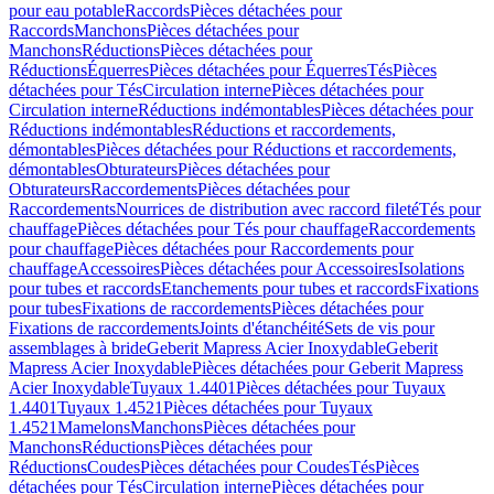
pour eau potable
Raccords
Pièces détachées pour
Raccords
Manchons
Pièces détachées pour
Manchons
Réductions
Pièces détachées pour
Réductions
Équerres
Pièces détachées pour Équerres
Tés
Pièces
détachées pour Tés
Circulation interne
Pièces détachées pour
Circulation interne
Réductions indémontables
Pièces détachées pour
Réductions indémontables
Réductions et raccordements,
démontables
Pièces détachées pour Réductions et raccordements,
démontables
Obturateurs
Pièces détachées pour
Obturateurs
Raccordements
Pièces détachées pour
Raccordements
Nourrices de distribution avec raccord fileté
Tés pour
chauffage
Pièces détachées pour Tés pour chauffage
Raccordements
pour chauffage
Pièces détachées pour Raccordements pour
chauffage
Accessoires
Pièces détachées pour Accessoires
Isolations
pour tubes et raccords
Etanchements pour tubes et raccords
Fixations
pour tubes
Fixations de raccordements
Pièces détachées pour
Fixations de raccordements
Joints d'étanchéité
Sets de vis pour
assemblages à bride
Geberit Mapress Acier Inoxydable
Geberit
Mapress Acier Inoxydable
Pièces détachées pour Geberit Mapress
Acier Inoxydable
Tuyaux 1.4401
Pièces détachées pour Tuyaux
1.4401
Tuyaux 1.4521
Pièces détachées pour Tuyaux
1.4521
Mamelons
Manchons
Pièces détachées pour
Manchons
Réductions
Pièces détachées pour
Réductions
Coudes
Pièces détachées pour Coudes
Tés
Pièces
détachées pour Tés
Circulation interne
Pièces détachées pour