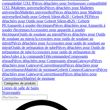
compatibilité [2XL]
Pièces détachées pour Sertisseuses compatibilité
[2XL]
Mallettes universelles
Pièces détachées pour Mallettes
universelles
Mallettes universelles
Pièces détachées pour Mallettes
universelles
Outils pour Geberit Silent-db20 / Geberit PE
Pièces
détachées pour Outils pour Geberit Silent-db20 / Geberit
PE
Appareils à souder électriques
Pièces détachées pour Appareils à
souder électriques
Accessoires pour appareils à souder
électriques
Outils de soudage au miroir
Pièces détachées pour Outils
de soudage au miroir
Accessoires pour outils de soudage au
miroir
Pièces détachées pour Accessoires pour outils de soudage au
miroir
Outils de préparation de tube
Pièces détachées pour Outils de
préparation de tube
Accessoires pour outils de préparation de
tubes
Aides à la commande
Télécommandes
Composants
réseau
Pièces détachées pour Composants réseau
Gateways
Pièces
détachées pour Gateways
Convertisseurs
Pièces détachées pour
Convertisseurs
Matériel de montage
Geberit Connect
Gateways
Pièces
détachées pour Gateways
Convertisseur
Pièces détachées pour
Convertisseur
Matériel de montage
Catégories de produits
Lignes de salle de bains
Nouveautés