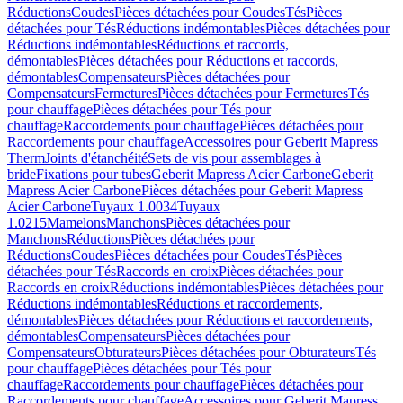
Réductions
Coudes
Pièces détachées pour Coudes
Tés
Pièces
détachées pour Tés
Réductions indémontables
Pièces détachées pour
Réductions indémontables
Réductions et raccords,
démontables
Pièces détachées pour Réductions et raccords,
démontables
Compensateurs
Pièces détachées pour
Compensateurs
Fermetures
Pièces détachées pour Fermetures
Tés
pour chauffage
Pièces détachées pour Tés pour
chauffage
Raccordements pour chauffage
Pièces détachées pour
Raccordements pour chauffage
Accessoires pour Geberit Mapress
Therm
Joints d'étanchéité
Sets de vis pour assemblages à
bride
Fixations pour tubes
Geberit Mapress Acier Carbone
Geberit
Mapress Acier Carbone
Pièces détachées pour Geberit Mapress
Acier Carbone
Tuyaux 1.0034
Tuyaux
1.0215
Mamelons
Manchons
Pièces détachées pour
Manchons
Réductions
Pièces détachées pour
Réductions
Coudes
Pièces détachées pour Coudes
Tés
Pièces
détachées pour Tés
Raccords en croix
Pièces détachées pour
Raccords en croix
Réductions indémontables
Pièces détachées pour
Réductions indémontables
Réductions et raccordements,
démontables
Pièces détachées pour Réductions et raccordements,
démontables
Compensateurs
Pièces détachées pour
Compensateurs
Obturateurs
Pièces détachées pour Obturateurs
Tés
pour chauffage
Pièces détachées pour Tés pour
chauffage
Raccordements pour chauffage
Pièces détachées pour
Raccordements pour chauffage
Accessoires pour Geberit Mapress