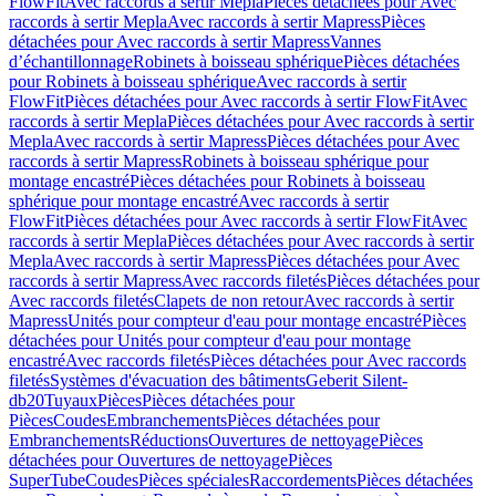
FlowFit
Avec raccords à sertir Mepla
Pièces détachées pour Avec
raccords à sertir Mepla
Avec raccords à sertir Mapress
Pièces
détachées pour Avec raccords à sertir Mapress
Vannes
d’échantillonnage
Robinets à boisseau sphérique
Pièces détachées
pour Robinets à boisseau sphérique
Avec raccords à sertir
FlowFit
Pièces détachées pour Avec raccords à sertir FlowFit
Avec
raccords à sertir Mepla
Pièces détachées pour Avec raccords à sertir
Mepla
Avec raccords à sertir Mapress
Pièces détachées pour Avec
raccords à sertir Mapress
Robinets à boisseau sphérique pour
montage encastré
Pièces détachées pour Robinets à boisseau
sphérique pour montage encastré
Avec raccords à sertir
FlowFit
Pièces détachées pour Avec raccords à sertir FlowFit
Avec
raccords à sertir Mepla
Pièces détachées pour Avec raccords à sertir
Mepla
Avec raccords à sertir Mapress
Pièces détachées pour Avec
raccords à sertir Mapress
Avec raccords filetés
Pièces détachées pour
Avec raccords filetés
Clapets de non retour
Avec raccords à sertir
Mapress
Unités pour compteur d'eau pour montage encastré
Pièces
détachées pour Unités pour compteur d'eau pour montage
encastré
Avec raccords filetés
Pièces détachées pour Avec raccords
filetés
Systèmes d'évacuation des bâtiments
Geberit Silent-
db20
Tuyaux
Pièces
Pièces détachées pour
Pièces
Coudes
Embranchements
Pièces détachées pour
Embranchements
Réductions
Ouvertures de nettoyage
Pièces
détachées pour Ouvertures de nettoyage
Pièces
SuperTube
Coudes
Pièces spéciales
Raccordements
Pièces détachées