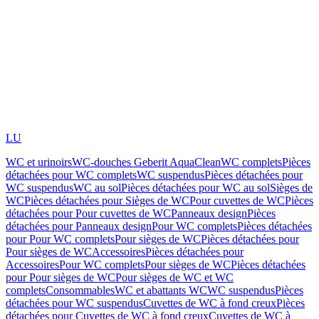
LU
WC et urinoirs
WC-douches Geberit AquaClean
WC complets
Pièces
détachées pour WC complets
WC suspendus
Pièces détachées pour
WC suspendus
WC au sol
Pièces détachées pour WC au sol
Sièges de
WC
Pièces détachées pour Sièges de WC
Pour cuvettes de WC
Pièces
détachées pour Pour cuvettes de WC
Panneaux design
Pièces
détachées pour Panneaux design
Pour WC complets
Pièces détachées
pour Pour WC complets
Pour sièges de WC
Pièces détachées pour
Pour sièges de WC
Accessoires
Pièces détachées pour
Accessoires
Pour WC complets
Pour sièges de WC
Pièces détachées
pour Pour sièges de WC
Pour sièges de WC et WC
complets
Consommables
WC et abattants WC
WC suspendus
Pièces
détachées pour WC suspendus
Cuvettes de WC à fond creux
Pièces
détachées pour Cuvettes de WC à fond creux
Cuvettes de WC à