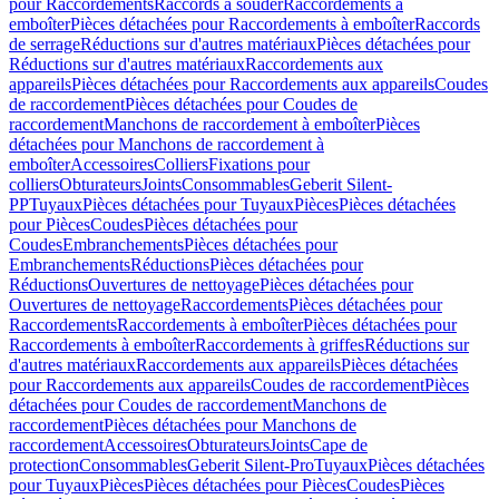
pour Raccordements
Raccords à souder
Raccordements à
emboîter
Pièces détachées pour Raccordements à emboîter
Raccords
de serrage
Réductions sur d'autres matériaux
Pièces détachées pour
Réductions sur d'autres matériaux
Raccordements aux
appareils
Pièces détachées pour Raccordements aux appareils
Coudes
de raccordement
Pièces détachées pour Coudes de
raccordement
Manchons de raccordement à emboîter
Pièces
détachées pour Manchons de raccordement à
emboîter
Accessoires
Colliers
Fixations pour
colliers
Obturateurs
Joints
Consommables
Geberit Silent-
PP
Tuyaux
Pièces détachées pour Tuyaux
Pièces
Pièces détachées
pour Pièces
Coudes
Pièces détachées pour
Coudes
Embranchements
Pièces détachées pour
Embranchements
Réductions
Pièces détachées pour
Réductions
Ouvertures de nettoyage
Pièces détachées pour
Ouvertures de nettoyage
Raccordements
Pièces détachées pour
Raccordements
Raccordements à emboîter
Pièces détachées pour
Raccordements à emboîter
Raccordements à griffes
Réductions sur
d'autres matériaux
Raccordements aux appareils
Pièces détachées
pour Raccordements aux appareils
Coudes de raccordement
Pièces
détachées pour Coudes de raccordement
Manchons de
raccordement
Pièces détachées pour Manchons de
raccordement
Accessoires
Obturateurs
Joints
Cape de
protection
Consommables
Geberit Silent-Pro
Tuyaux
Pièces détachées
pour Tuyaux
Pièces
Pièces détachées pour Pièces
Coudes
Pièces