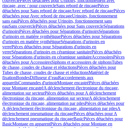
couvercle
Pièces détachées pour Urinoirs, fonctionnement avec
rinçage, avec / pour couvercle
Sans rebord de rinçage
Pièces
détachées pour Sans rebord de rinçage
Avec rebord de rinçage
Pièces
détachées pour Avec rebord de rinçage
Urinoirs, fonctionnement
sans eau
Pièces détachées pour Urinoirs, fonctionnement sans
eau
Sans couvercle
Pièces détachées pour Sans couvercle
Séparations
d'urinoirs
Pièces détachées pour Séparations d'urinoirs
Séparations
d'urinoirs en matière synthétique
Pièces détachées pour Séparations
d'urinoirs en matière synthétique
Séparations d'urinoirs en
verre
Pièces détachées pour Séparations d'urinoirs en
verre
Séparations d'urinoirs en céramique sanitaire
Pièces détachées
pour Séparations d'urinoirs en céramique sanitaire
Accessoires
Pièces
détachées pour Accessoires
Siphons et accessoires de siphons
Tubes
de chasse, coudes de chasse et réductions
Pièces détachées pour
Tubes de chasse, coudes de chasse et réductions
Matériel de
fixation
Bondes
Diffuseur d’eau
Raccordements aux
appareils
Commandes d'urinoir
Montage encastré
Pièces détachées
pour Montage encastré
A déclenchement électronique du rinçage,
alimentation sur secteur
Pièces détachées pour A déclenchement
électronique du rinçage, alimentation sur secteur
A déclenchement
électronique du rinçage, alimentation par piles
Pièces détachées pour
A déclenchement électronique du rinçage, alimentation par piles
A
déclenchement pneumatique du rinçage
Pièces détachées pour A
déclenchement pneumatique du rinçage
Basic
Pièces détachées pour
Basic
Montage en apparent
Pièces détachées pour Montage en