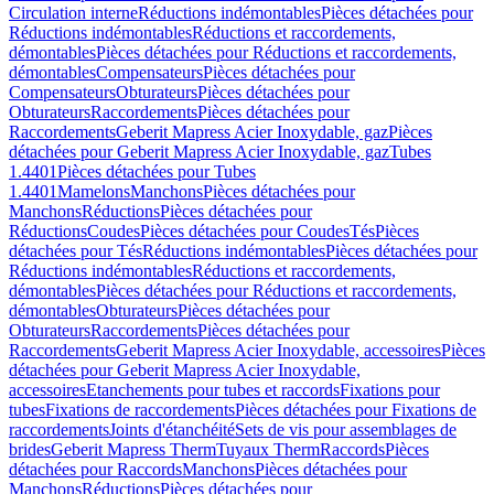
Circulation interne
Réductions indémontables
Pièces détachées pour
Réductions indémontables
Réductions et raccordements,
démontables
Pièces détachées pour Réductions et raccordements,
démontables
Compensateurs
Pièces détachées pour
Compensateurs
Obturateurs
Pièces détachées pour
Obturateurs
Raccordements
Pièces détachées pour
Raccordements
Geberit Mapress Acier Inoxydable, gaz
Pièces
détachées pour Geberit Mapress Acier Inoxydable, gaz
Tubes
1.4401
Pièces détachées pour Tubes
1.4401
Mamelons
Manchons
Pièces détachées pour
Manchons
Réductions
Pièces détachées pour
Réductions
Coudes
Pièces détachées pour Coudes
Tés
Pièces
détachées pour Tés
Réductions indémontables
Pièces détachées pour
Réductions indémontables
Réductions et raccordements,
démontables
Pièces détachées pour Réductions et raccordements,
démontables
Obturateurs
Pièces détachées pour
Obturateurs
Raccordements
Pièces détachées pour
Raccordements
Geberit Mapress Acier Inoxydable, accessoires
Pièces
détachées pour Geberit Mapress Acier Inoxydable,
accessoires
Etanchements pour tubes et raccords
Fixations pour
tubes
Fixations de raccordements
Pièces détachées pour Fixations de
raccordements
Joints d'étanchéité
Sets de vis pour assemblages de
brides
Geberit Mapress Therm
Tuyaux Therm
Raccords
Pièces
détachées pour Raccords
Manchons
Pièces détachées pour
Manchons
Réductions
Pièces détachées pour