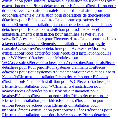
d'installation pour urinoirs
Eléments d'installation pour douches avec
évacuation murale
Pièces détachées pour Eléments d'installation pour
douches avec évacuation murale
Eléments d’installation pour
douches
Eléments d’installation pour séparations de douche
Pièces
détachées pour Eléments d’installation pour séparations de
douche
Eléments d'installation pour robinetteries et appareils
Pièces
détachées pour Eléments d'installation pour robinetteries et
appareils
Eléments d'installation pour machines à laver et lave-
vaisselle
Pièces détachées pour Eléments d'installation pour machines
à laver et lave-vaisselle
Eléments d'installation pour charges de
console
Accessoires
Pièces détachées pour Accessoires
Modules
d'installation
Pièces détachées pour Modules d'installation
Modules
pour WC
Pièces détachées pour Modules pour
WC
Accessoires
Pièces détachées pour Accessoires
Pour parois
Pièces
détachées pour Pour parois
Pour systèmes d'alimentation
Pièces
détachées pour Pour systèmes d'alimentation
Pour évacuation
Geberit
Kombifix
Eléments d'installation
Pièces détachées pour Eléments
d'installation
Eléments d'installation pour WC
Pièces détachées pour
Eléments d'installation pour WC
Eléments d'installation pour
lavabos
Pièces détachées pour Eléments d'installation pour
lavabos
Eléments d'installation pour bidets
Pièces détachées pour
Eléments d'installation pour bidets
Eléments d'installation pour
urinoirs
Pièces détachées pour Eléments d'installation pour
urinoirs
Eléments d'installation pour douches
Pièces détachées pour
Eléments d'installation pour douches
Accessoires
Pièces détachées