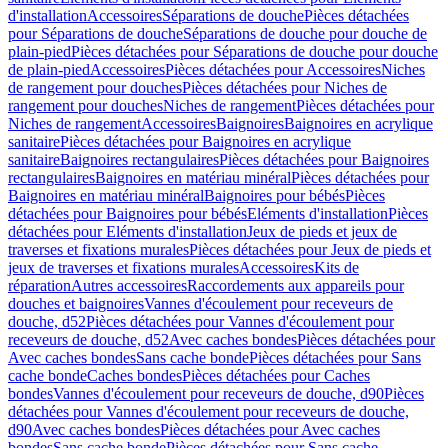
d'installation
Accessoires
Séparations de douche
Pièces détachées
pour Séparations de douche
Séparations de douche pour douche de
plain-pied
Pièces détachées pour Séparations de douche pour douche
de plain-pied
Accessoires
Pièces détachées pour Accessoires
Niches
de rangement pour douches
Pièces détachées pour Niches de
rangement pour douches
Niches de rangement
Pièces détachées pour
Niches de rangement
Accessoires
Baignoires
Baignoires en acrylique
sanitaire
Pièces détachées pour Baignoires en acrylique
sanitaire
Baignoires rectangulaires
Pièces détachées pour Baignoires
rectangulaires
Baignoires en matériau minéral
Pièces détachées pour
Baignoires en matériau minéral
Baignoires pour bébés
Pièces
détachées pour Baignoires pour bébés
Eléments d'installation
Pièces
détachées pour Eléments d'installation
Jeux de pieds et jeux de
traverses et fixations murales
Pièces détachées pour Jeux de pieds et
jeux de traverses et fixations murales
Accessoires
Kits de
réparation
Autres accessoires
Raccordements aux appareils pour
douches et baignoires
Vannes d'écoulement pour receveurs de
douche, d52
Pièces détachées pour Vannes d'écoulement pour
receveurs de douche, d52
Avec caches bondes
Pièces détachées pour
Avec caches bondes
Sans cache bonde
Pièces détachées pour Sans
cache bonde
Caches bondes
Pièces détachées pour Caches
bondes
Vannes d'écoulement pour receveurs de douche, d90
Pièces
détachées pour Vannes d'écoulement pour receveurs de douche,
d90
Avec caches bondes
Pièces détachées pour Avec caches
bondes
Sans cache bonde
Pièces détachées pour Sans cache