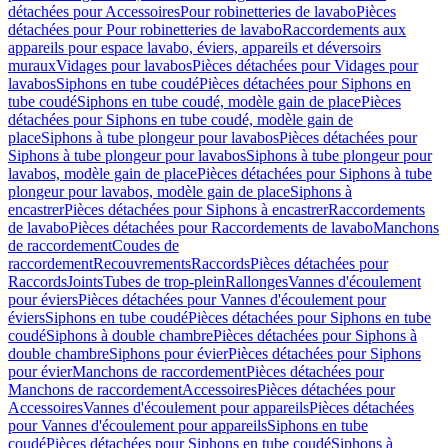
détachées pour Accessoires
Pour robinetteries de lavabo
Pièces
détachées pour Pour robinetteries de lavabo
Raccordements aux
appareils pour espace lavabo, éviers, appareils et déversoirs
muraux
Vidages pour lavabos
Pièces détachées pour Vidages pour
lavabos
Siphons en tube coudé
Pièces détachées pour Siphons en
tube coudé
Siphons en tube coudé, modèle gain de place
Pièces
détachées pour Siphons en tube coudé, modèle gain de
place
Siphons à tube plongeur pour lavabos
Pièces détachées pour
Siphons à tube plongeur pour lavabos
Siphons à tube plongeur pour
lavabos, modèle gain de place
Pièces détachées pour Siphons à tube
plongeur pour lavabos, modèle gain de place
Siphons à
encastrer
Pièces détachées pour Siphons à encastrer
Raccordements
de lavabo
Pièces détachées pour Raccordements de lavabo
Manchons
de raccordement
Coudes de
raccordement
Recouvrements
Raccords
Pièces détachées pour
Raccords
Joints
Tubes de trop-plein
Rallonges
Vannes d'écoulement
pour éviers
Pièces détachées pour Vannes d'écoulement pour
éviers
Siphons en tube coudé
Pièces détachées pour Siphons en tube
coudé
Siphons à double chambre
Pièces détachées pour Siphons à
double chambre
Siphons pour évier
Pièces détachées pour Siphons
pour évier
Manchons de raccordement
Pièces détachées pour
Manchons de raccordement
Accessoires
Pièces détachées pour
Accessoires
Vannes d'écoulement pour appareils
Pièces détachées
pour Vannes d'écoulement pour appareils
Siphons en tube
coudé
Pièces détachées pour Siphons en tube coudé
Siphons à