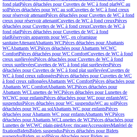
fond plat
Pièces détachées pour Cuvettes de WC à fond plat
WC au
sol
Pièces détachées pour WC au sol
Cuvettes de WC à fond creux
pour réservoir attenant
Pièces détachées pour Cuvettes de WC à fond
creux pour réservoir attenant
Cuvettes de WC à fond creux
Pièces
détachées pour Cuvettes de WC à fond creux
Cuvettes de WC à
fond plat
Pièces détachées pour Cuvettes de WC à fond
plat
Réservoirs apparents pour WC, en céramique
sanitaire
Attenant
Abattants WC
Pièces détachées pour Abattants
WC
Abattants WC
Pièces détachées pour Abattants WC
WC
Comfort
Pièces détachées pour WC Comfort
Cuvettes de WC à fond
creux surélevées
Pièces détachées pour Cuvettes de WC à fond
creux surélevées
Cuvettes de WC à fond plat surélevées
Pièces
détachées pour Cuvettes de WC à fond plat surélevées
Cuvettes de
WC à fond creux rallongées
Pièces détachées pour Cuvettes de WC
à fond creux rallongées
Abattants WC Comfort
Pièces détachées pour
Abattants WC Comfort
Abattants WC
Pièces détachées pour
Abattants WC
Lunettes de WC
Pièces détachées pour Lunettes de
WC
WC pour enfants
Pièces détachées pour WC pour enfants
WC
suspendus
Pièces détachées pour WC suspendus
WC au sol
Pièces
détachées pour WC au sol
Abattants WC pour enfants
Pièces
détachées pour Abattants WC pour enfants
Abattants WC
Pièces
détachées pour Abattants WC
Lunettes de WC
Pièces détachées pour
Lunettes de WC
WC plain-pied
Avec rinçage
Accessoires
Matériel de
fixation
Bidets
Bidets suspendus
Pièces détachées pour Bidets
suspendus
Bidets au sol
Pièces détachées pour Bidets au