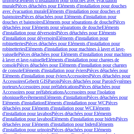
urinoirs
Eléments d'installation pour douches avec évacuation
murale
Pièces détachées pour Eléments d'installation pour douches
avec évacuation murale
Eléments d'installation pour douches et
baignoires
Pièces détachées pour Eléments d'installation pour
douches et baignoires
Eléments pour séparations de douche
Pièces
détachées pour Eléments pour séparations de douche
Eléments
d'installation pour déversoirs
Pièces détachées pour Eléments
d'installation pour déversoirs
Eléments d'installation pour
robinetteries
Pièces détachées pour Eléments d'installation pour
robinetteries
Eléments d'installation pour machines à laver et lave-
vaisselle
Pièces détachées pour Eléments d'installation pour machines
à laver et lave-vaisselle
Eléments d'installation pour charges de
console
Pièces détachées pour Eléments d'installation pour charges
de console
Eléments d'installation pour éviers
Pièces détachées pour
Eléments d'installation pour éviers
Accessoires
Pièces détachées pour
Accessoires
Geberit GIS
Parois
Pièces détachées pour Parois
Systèmes
porteurs
Accessoires pour préfabrications
Pièces détachées pour
Accessoires pour préfabrications
Accessoires pour l'isolation
phonique
Revêtements
Eléments d'installation
Pièces détachées pour
Eléments d'installation
Eléments d'installation pour WC
Pièces
détachées pour Eléments d'installation pour WC
Eléments
d'installation pour lavabos
Pièces détachées pour Eléments
d'installation pour lavabos
Eléments d'installation pour bidets
Pièces
détachées pour Eléments d'installation pour bidets
Eléments
d'installation pour urinoirs
Pièces détachées pour Eléments