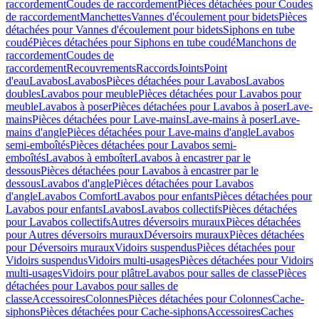
raccordement
Coudes de raccordement
Pièces détachées pour Coudes
de raccordement
Manchettes
Vannes d'écoulement pour bidets
Pièces
détachées pour Vannes d'écoulement pour bidets
Siphons en tube
coudé
Pièces détachées pour Siphons en tube coudé
Manchons de
raccordement
Coudes de
raccordement
Recouvrements
Raccords
Joints
Point
d'eau
Lavabos
Lavabos
Pièces détachées pour Lavabos
Lavabos
doubles
Lavabos pour meuble
Pièces détachées pour Lavabos pour
meuble
Lavabos à poser
Pièces détachées pour Lavabos à poser
Lave-
mains
Pièces détachées pour Lave-mains
Lave-mains à poser
Lave-
mains d'angle
Pièces détachées pour Lave-mains d'angle
Lavabos
semi-emboîtés
Pièces détachées pour Lavabos semi-
emboîtés
Lavabos à emboîter
Lavabos à encastrer par le
dessous
Pièces détachées pour Lavabos à encastrer par le
dessous
Lavabos d'angle
Pièces détachées pour Lavabos
d'angle
Lavabos Comfort
Lavabos pour enfants
Pièces détachées pour
Lavabos pour enfants
Lavabos
Lavabos collectifs
Pièces détachées
pour Lavabos collectifs
Autres déversoirs muraux
Pièces détachées
pour Autres déversoirs muraux
Déversoirs muraux
Pièces détachées
pour Déversoirs muraux
Vidoirs suspendus
Pièces détachées pour
Vidoirs suspendus
Vidoirs multi-usages
Pièces détachées pour Vidoirs
multi-usages
Vidoirs pour plâtre
Lavabos pour salles de classe
Pièces
détachées pour Lavabos pour salles de
classe
Accessoires
Colonnes
Pièces détachées pour Colonnes
Cache-
siphons
Pièces détachées pour Cache-siphons
Accessoires
Caches