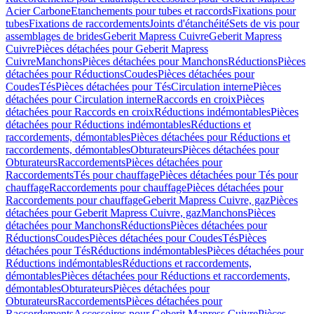
Acier Carbone
Etanchements pour tubes et raccords
Fixations pour
tubes
Fixations de raccordements
Joints d'étanchéité
Sets de vis pour
assemblages de brides
Geberit Mapress Cuivre
Geberit Mapress
Cuivre
Pièces détachées pour Geberit Mapress
Cuivre
Manchons
Pièces détachées pour Manchons
Réductions
Pièces
détachées pour Réductions
Coudes
Pièces détachées pour
Coudes
Tés
Pièces détachées pour Tés
Circulation interne
Pièces
détachées pour Circulation interne
Raccords en croix
Pièces
détachées pour Raccords en croix
Réductions indémontables
Pièces
détachées pour Réductions indémontables
Réductions et
raccordements, démontables
Pièces détachées pour Réductions et
raccordements, démontables
Obturateurs
Pièces détachées pour
Obturateurs
Raccordements
Pièces détachées pour
Raccordements
Tés pour chauffage
Pièces détachées pour Tés pour
chauffage
Raccordements pour chauffage
Pièces détachées pour
Raccordements pour chauffage
Geberit Mapress Cuivre, gaz
Pièces
détachées pour Geberit Mapress Cuivre, gaz
Manchons
Pièces
détachées pour Manchons
Réductions
Pièces détachées pour
Réductions
Coudes
Pièces détachées pour Coudes
Tés
Pièces
détachées pour Tés
Réductions indémontables
Pièces détachées pour
Réductions indémontables
Réductions et raccordements,
démontables
Pièces détachées pour Réductions et raccordements,
démontables
Obturateurs
Pièces détachées pour
Obturateurs
Raccordements
Pièces détachées pour
Raccordements
Accessoires pour Geberit Mapress Cuivre
Pièces