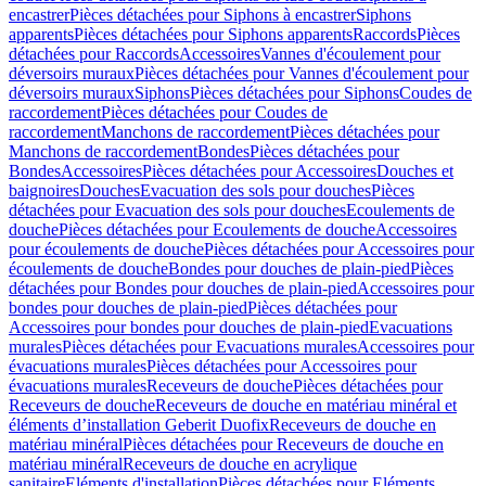
encastrer
Pièces détachées pour Siphons à encastrer
Siphons
apparents
Pièces détachées pour Siphons apparents
Raccords
Pièces
détachées pour Raccords
Accessoires
Vannes d'écoulement pour
déversoirs muraux
Pièces détachées pour Vannes d'écoulement pour
déversoirs muraux
Siphons
Pièces détachées pour Siphons
Coudes de
raccordement
Pièces détachées pour Coudes de
raccordement
Manchons de raccordement
Pièces détachées pour
Manchons de raccordement
Bondes
Pièces détachées pour
Bondes
Accessoires
Pièces détachées pour Accessoires
Douches et
baignoires
Douches
Evacuation des sols pour douches
Pièces
détachées pour Evacuation des sols pour douches
Ecoulements de
douche
Pièces détachées pour Ecoulements de douche
Accessoires
pour écoulements de douche
Pièces détachées pour Accessoires pour
écoulements de douche
Bondes pour douches de plain-pied
Pièces
détachées pour Bondes pour douches de plain-pied
Accessoires pour
bondes pour douches de plain-pied
Pièces détachées pour
Accessoires pour bondes pour douches de plain-pied
Evacuations
murales
Pièces détachées pour Evacuations murales
Accessoires pour
évacuations murales
Pièces détachées pour Accessoires pour
évacuations murales
Receveurs de douche
Pièces détachées pour
Receveurs de douche
Receveurs de douche en matériau minéral et
éléments d’installation Geberit Duofix
Receveurs de douche en
matériau minéral
Pièces détachées pour Receveurs de douche en
matériau minéral
Receveurs de douche en acrylique
sanitaire
Eléments d'installation
Pièces détachées pour Eléments