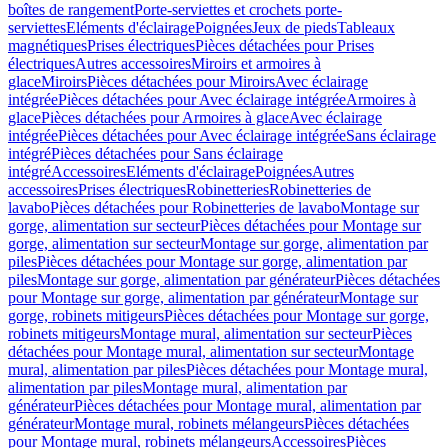
boîtes de rangement
Porte-serviettes et crochets porte-
serviettes
Eléments d'éclairage
Poignées
Jeux de pieds
Tableaux
magnétiques
Prises électriques
Pièces détachées pour Prises
électriques
Autres accessoires
Miroirs et armoires à
glace
Miroirs
Pièces détachées pour Miroirs
Avec éclairage
intégrée
Pièces détachées pour Avec éclairage intégrée
Armoires à
glace
Pièces détachées pour Armoires à glace
Avec éclairage
intégrée
Pièces détachées pour Avec éclairage intégrée
Sans éclairage
intégré
Pièces détachées pour Sans éclairage
intégré
Accessoires
Eléments d'éclairage
Poignées
Autres
accessoires
Prises électriques
Robinetteries
Robinetteries de
lavabo
Pièces détachées pour Robinetteries de lavabo
Montage sur
gorge, alimentation sur secteur
Pièces détachées pour Montage sur
gorge, alimentation sur secteur
Montage sur gorge, alimentation par
piles
Pièces détachées pour Montage sur gorge, alimentation par
piles
Montage sur gorge, alimentation par générateur
Pièces détachées
pour Montage sur gorge, alimentation par générateur
Montage sur
gorge, robinets mitigeurs
Pièces détachées pour Montage sur gorge,
robinets mitigeurs
Montage mural, alimentation sur secteur
Pièces
détachées pour Montage mural, alimentation sur secteur
Montage
mural, alimentation par piles
Pièces détachées pour Montage mural,
alimentation par piles
Montage mural, alimentation par
générateur
Pièces détachées pour Montage mural, alimentation par
générateur
Montage mural, robinets mélangeurs
Pièces détachées
pour Montage mural, robinets mélangeurs
Accessoires
Pièces