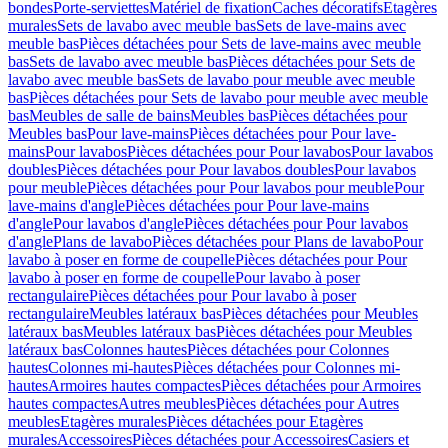
bondes
Porte-serviettes
Matériel de fixation
Caches décoratifs
Etagères
murales
Sets de lavabo avec meuble bas
Sets de lave-mains avec
meuble bas
Pièces détachées pour Sets de lave-mains avec meuble
bas
Sets de lavabo avec meuble bas
Pièces détachées pour Sets de
lavabo avec meuble bas
Sets de lavabo pour meuble avec meuble
bas
Pièces détachées pour Sets de lavabo pour meuble avec meuble
bas
Meubles de salle de bains
Meubles bas
Pièces détachées pour
Meubles bas
Pour lave-mains
Pièces détachées pour Pour lave-
mains
Pour lavabos
Pièces détachées pour Pour lavabos
Pour lavabos
doubles
Pièces détachées pour Pour lavabos doubles
Pour lavabos
pour meuble
Pièces détachées pour Pour lavabos pour meuble
Pour
lave-mains d'angle
Pièces détachées pour Pour lave-mains
d'angle
Pour lavabos d'angle
Pièces détachées pour Pour lavabos
d'angle
Plans de lavabo
Pièces détachées pour Plans de lavabo
Pour
lavabo à poser en forme de coupelle
Pièces détachées pour Pour
lavabo à poser en forme de coupelle
Pour lavabo à poser
rectangulaire
Pièces détachées pour Pour lavabo à poser
rectangulaire
Meubles latéraux bas
Pièces détachées pour Meubles
latéraux bas
Meubles latéraux bas
Pièces détachées pour Meubles
latéraux bas
Colonnes hautes
Pièces détachées pour Colonnes
hautes
Colonnes mi-hautes
Pièces détachées pour Colonnes mi-
hautes
Armoires hautes compactes
Pièces détachées pour Armoires
hautes compactes
Autres meubles
Pièces détachées pour Autres
meubles
Etagères murales
Pièces détachées pour Etagères
murales
Accessoires
Pièces détachées pour Accessoires
Casiers et