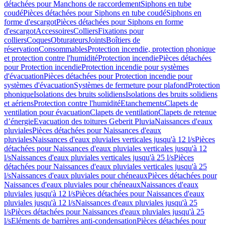
détachées pour Manchons de raccordement
Siphons en tube
coudé
Pièces détachées pour Siphons en tube coudé
Siphons en
forme d'escargot
Pièces détachées pour Siphons en forme
d'escargot
Accessoires
Colliers
Fixations pour
colliers
Coques
Obturateurs
Joints
Boîtiers de
réservation
Consommables
Protection incendie, protection phonique
et protection contre l'humidité
Protection incendie
Pièces détachées
pour Protection incendie
Protection incendie pour systèmes
d'évacuation
Pièces détachées pour Protection incendie pour
systèmes d'évacuation
Systèmes de fermeture pour plafond
Protection
phonique
Isolations des bruits solidiens
Isolations des bruits solidiens
et aériens
Protection contre l'humidité
Etanchements
Clapets de
ventilation pour évacuation
Clapets de ventilation
Clapets de retenue
d’énergie
Evacuation des toitures Geberit Pluvia
Naissances d'eaux
pluviales
Pièces détachées pour Naissances d'eaux
pluviales
Naissances d'eaux pluviales verticales jusqu'à 12 l/s
Pièces
détachées pour Naissances d'eaux pluviales verticales jusqu'à 12
l/s
Naissances d'eaux pluviales verticales jusqu'à 25 l/s
Pièces
détachées pour Naissances d'eaux pluviales verticales jusqu'à 25
l/s
Naissances d'eaux pluviales pour chéneaux
Pièces détachées pour
Naissances d'eaux pluviales pour chéneaux
Naissances d'eaux
pluviales jusqu'à 12 l/s
Pièces détachées pour Naissances d'eaux
pluviales jusqu'à 12 l/s
Naissances d'eaux pluviales jusqu'à 25
l/s
Pièces détachées pour Naissances d'eaux pluviales jusqu'à 25
l/s
Eléments de barrières anti-condensation
Pièces détachées pour