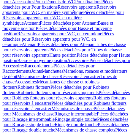
pour Accessoires
Pour eléments de WC
Pour fixations
Pièces
détachées pour Pour fixations
Réservoirs apparents
Réservoirs
apparents pour WC, en matière synthétique
Pièces détachées pour
Réservoirs apparents pour WC, en matière
synthétique
Attenant
Pièces détachées pour Attenant
Basse et
moyenne position
Pièces détachées pour Basse et moyenne
position
Réservoirs apparents pour WC, en céramique
Pièces
détachées pour Réservoirs apparents pour WC, en
céramique
Attenant
Pièces détachées pour Attenant
Tubes de chasse
pour réservoirs apparents
Pièces détachées pour Tubes de chasse
pour réservoirs apparents
Haute position
Pièces détachées pour Haute
position
Basse et moyenne position
Accessoires
Pièces détachées pour
Accessoires
Raccordements
Pièces détachées pour
Raccordements
Joints
Manchettes
Mamelons, rosaces et modérateurs
de débit
Mécanismes de chasse
Réservoirs à encastrer
Tubes de
chasse
Accessoires
Mécanismes de chasse et robinets
flotteurs
Robinets flotteurs
Pièces détachées pour Robinets
flotteurs
Robinets flotteurs pour réservoirs apparents
Pièces détachées
pour Robinets flotteurs pour réservoirs apparents
Robinets flotteurs
pour réservoirs à encastrer
Pièces détachées pour Robinets flotteurs
pour réservoirs à encastrer
Mécanismes de chasse
Pièces détachées
pour Mécanismes de chasse
Rinçage interrompable
Pièces détachées
pour Rinçage interrompable
Rinçage simple touche
Pièces détachées
pour Rinçage simple touche
Rinçage double touche
Pièces détachées
pour Rinçage double touche
Mécanismes de chasse complets
Pièces