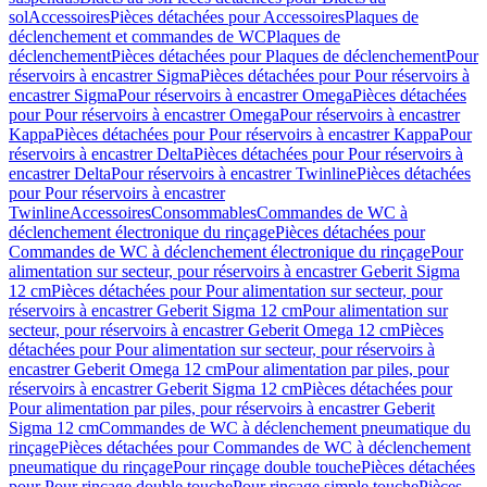
sol
Accessoires
Pièces détachées pour Accessoires
Plaques de
déclenchement et commandes de WC
Plaques de
déclenchement
Pièces détachées pour Plaques de déclenchement
Pour
réservoirs à encastrer Sigma
Pièces détachées pour Pour réservoirs à
encastrer Sigma
Pour réservoirs à encastrer Omega
Pièces détachées
pour Pour réservoirs à encastrer Omega
Pour réservoirs à encastrer
Kappa
Pièces détachées pour Pour réservoirs à encastrer Kappa
Pour
réservoirs à encastrer Delta
Pièces détachées pour Pour réservoirs à
encastrer Delta
Pour réservoirs à encastrer Twinline
Pièces détachées
pour Pour réservoirs à encastrer
Twinline
Accessoires
Consommables
Commandes de WC à
déclenchement électronique du rinçage
Pièces détachées pour
Commandes de WC à déclenchement électronique du rinçage
Pour
alimentation sur secteur, pour réservoirs à encastrer Geberit Sigma
12 cm
Pièces détachées pour Pour alimentation sur secteur, pour
réservoirs à encastrer Geberit Sigma 12 cm
Pour alimentation sur
secteur, pour réservoirs à encastrer Geberit Omega 12 cm
Pièces
détachées pour Pour alimentation sur secteur, pour réservoirs à
encastrer Geberit Omega 12 cm
Pour alimentation par piles, pour
réservoirs à encastrer Geberit Sigma 12 cm
Pièces détachées pour
Pour alimentation par piles, pour réservoirs à encastrer Geberit
Sigma 12 cm
Commandes de WC à déclenchement pneumatique du
rinçage
Pièces détachées pour Commandes de WC à déclenchement
pneumatique du rinçage
Pour rinçage double touche
Pièces détachées
pour Pour rinçage double touche
Pour rinçage simple touche
Pièces