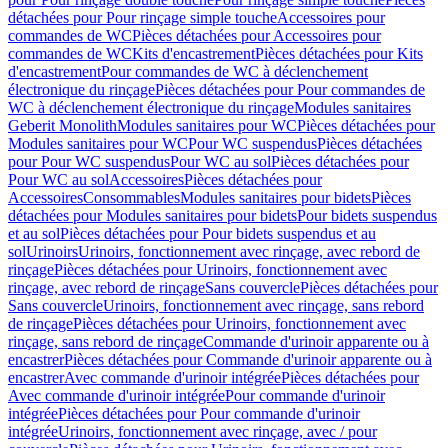
détachées pour Pour rinçage simple touche
Accessoires pour
commandes de WC
Pièces détachées pour Accessoires pour
commandes de WC
Kits d'encastrement
Pièces détachées pour Kits
d'encastrement
Pour commandes de WC à déclenchement
électronique du rinçage
Pièces détachées pour Pour commandes de
WC à déclenchement électronique du rinçage
Modules sanitaires
Geberit Monolith
Modules sanitaires pour WC
Pièces détachées pour
Modules sanitaires pour WC
Pour WC suspendus
Pièces détachées
pour Pour WC suspendus
Pour WC au sol
Pièces détachées pour
Pour WC au sol
Accessoires
Pièces détachées pour
Accessoires
Consommables
Modules sanitaires pour bidets
Pièces
détachées pour Modules sanitaires pour bidets
Pour bidets suspendus
et au sol
Pièces détachées pour Pour bidets suspendus et au
sol
Urinoirs
Urinoirs, fonctionnement avec rinçage, avec rebord de
rinçage
Pièces détachées pour Urinoirs, fonctionnement avec
rinçage, avec rebord de rinçage
Sans couvercle
Pièces détachées pour
Sans couvercle
Urinoirs, fonctionnement avec rinçage, sans rebord
de rinçage
Pièces détachées pour Urinoirs, fonctionnement avec
rinçage, sans rebord de rinçage
Commande d'urinoir apparente ou à
encastrer
Pièces détachées pour Commande d'urinoir apparente ou à
encastrer
Avec commande d'urinoir intégrée
Pièces détachées pour
Avec commande d'urinoir intégrée
Pour commande d'urinoir
intégrée
Pièces détachées pour Pour commande d'urinoir
intégrée
Urinoirs, fonctionnement avec rinçage, avec / pour