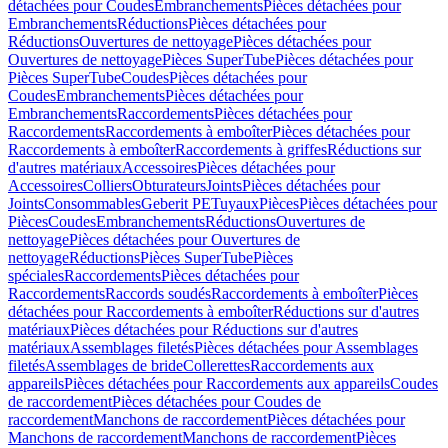
détachées pour Coudes
Embranchements
Pièces détachées pour
Embranchements
Réductions
Pièces détachées pour
Réductions
Ouvertures de nettoyage
Pièces détachées pour
Ouvertures de nettoyage
Pièces SuperTube
Pièces détachées pour
Pièces SuperTube
Coudes
Pièces détachées pour
Coudes
Embranchements
Pièces détachées pour
Embranchements
Raccordements
Pièces détachées pour
Raccordements
Raccordements à emboîter
Pièces détachées pour
Raccordements à emboîter
Raccordements à griffes
Réductions sur
d'autres matériaux
Accessoires
Pièces détachées pour
Accessoires
Colliers
Obturateurs
Joints
Pièces détachées pour
Joints
Consommables
Geberit PE
Tuyaux
Pièces
Pièces détachées pour
Pièces
Coudes
Embranchements
Réductions
Ouvertures de
nettoyage
Pièces détachées pour Ouvertures de
nettoyage
Réductions
Pièces SuperTube
Pièces
spéciales
Raccordements
Pièces détachées pour
Raccordements
Raccords soudés
Raccordements à emboîter
Pièces
détachées pour Raccordements à emboîter
Réductions sur d'autres
matériaux
Pièces détachées pour Réductions sur d'autres
matériaux
Assemblages filetés
Pièces détachées pour Assemblages
filetés
Assemblages de bride
Collerettes
Raccordements aux
appareils
Pièces détachées pour Raccordements aux appareils
Coudes
de raccordement
Pièces détachées pour Coudes de
raccordement
Manchons de raccordement
Pièces détachées pour
Manchons de raccordement
Manchons de raccordement
Pièces