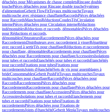
détachées pour Mécanismes de chasse complets
Rinçage double
touche
Pièces détachées pour Rinçage double touche
Systèmes
d'alimentation
Geberit FlowFit
Tuyaux multicouche
Tuyaux
multicouche avec résistance chauffante
Raccords
Pièces détachées
pour Raccords
Manchons
Réductions
Coudes
Tés
Circulation
interne
Pièces détachées pour Circulation interne
Réductions
indémontables
Réductions et raccords, démontables
Pièces détachées
pour Réductions et raccords,
démontables
Obturateurs
Raccordements
Pièces détachées pour
Raccordements
Distributeurs avec raccordement à visser
Répartiteur
avec raccord à sertir
Tés pour chauffage
Réductions et raccordements
pour chauffage, démontables
Raccordements pour chauffage
Pièces
détachées pour Raccordements pour chauffage
Accessoires
Isolations
pour tubes et raccords
Etanchéités pour tubes et raccords
Etanchéités
pour raccords
Fixations pour tubes
Fixations pour
raccordements
Joints d'étanchéité
Sets de vis pour assemblages à
bride
Consommables
Geberit PushFit
Tuyaux multicouches
Tuyaux
multicouches pour chauffage
Raccords
Pièces détachées pour
Raccords
Raccordements
Pièces détachées pour
Raccordements
Raccordements pour chauffage
Pièces détachées pour
Raccordements pour chauffage
Accessoires
Pièces détachées pour
Accessoires
Isolations pour tubes et raccords
Etanchements pour
tubes et raccords
Fixations pour tubes
Fixations de
raccordements
Pièces détachées pour Fixations de
raccordements
Joints d'étanchéité
Geberit Mepla
Tuyaux multicouches