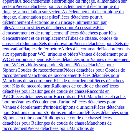
apparent
A déclenchement électronique du rinçage, alimentation sur
secteur
Pièces détachées pour A déclenchement électronique du
rinçage, alimentation sur secteur
A déclenchement électronique du
rinçage, alimentation par piles
Pièces détachées pour A
déclenchement électronique du rinçage, alimentation par
piles
Accessoires
Pièces détachées pour Accessoires
Kits
d'encastrement et de remplacement
Pièces détachées pour Kits
d'encastrement et de remplacement
Tubes de chasse, coudes de
chasse et réductions
Sets de rénovation
Pièces détachées pour Sets de
rénovation
Plaques de fermeture
Aides à la commande
Raccordements
aux appareils pour WC, urinoirs et bidets
Vannes d'écoulement pour
WC et vidoirs suspendus
Pièces détachées pour Vannes d'écoulement
pour WC et vidoirs suspendus
Siphons
Pièces détachées pour
Siphons
Coudes de raccordement
Pièces détachées pour Coudes de
raccordement
Manchons de raccordement
Pièces détachées pour
Manchons de raccordement
Kits de raccordement
Pièces détachées
pour Kits de raccordement
Rallonges de coude de chasse
Pièces
détachées pour Rallonges de coude de chasse
Raccords en
PVC
Pièces détachées pour Raccords en PVC
Manchettes et cache-
boulons
Vannes d'écoulement d'urinoirs
Pièces détachées pour
Vannes d'écoulement d'urinoirs
Siphons d'urinoirs
Pièces détachées
pour Siphons d'urinoirs
Siphons en tube coudé
Pièces détachées pour
Siphons en tube coudé
Rallonges de coude de chasse
Pièces
détachées pour Rallonges de coude de chasse
Manchons de
raccordement
Pièces détachées pour Manchons de