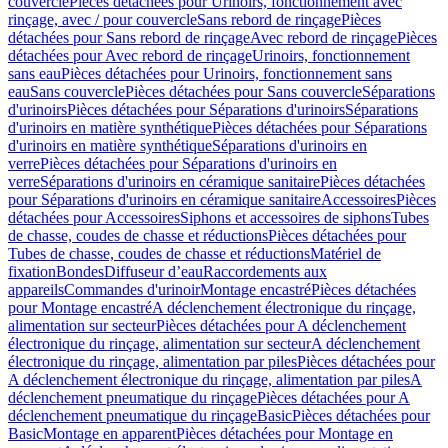
couvercle
Pièces détachées pour Urinoirs, fonctionnement avec
rinçage, avec / pour couvercle
Sans rebord de rinçage
Pièces
détachées pour Sans rebord de rinçage
Avec rebord de rinçage
Pièces
détachées pour Avec rebord de rinçage
Urinoirs, fonctionnement
sans eau
Pièces détachées pour Urinoirs, fonctionnement sans
eau
Sans couvercle
Pièces détachées pour Sans couvercle
Séparations
d'urinoirs
Pièces détachées pour Séparations d'urinoirs
Séparations
d'urinoirs en matière synthétique
Pièces détachées pour Séparations
d'urinoirs en matière synthétique
Séparations d'urinoirs en
verre
Pièces détachées pour Séparations d'urinoirs en
verre
Séparations d'urinoirs en céramique sanitaire
Pièces détachées
pour Séparations d'urinoirs en céramique sanitaire
Accessoires
Pièces
détachées pour Accessoires
Siphons et accessoires de siphons
Tubes
de chasse, coudes de chasse et réductions
Pièces détachées pour
Tubes de chasse, coudes de chasse et réductions
Matériel de
fixation
Bondes
Diffuseur d’eau
Raccordements aux
appareils
Commandes d'urinoir
Montage encastré
Pièces détachées
pour Montage encastré
A déclenchement électronique du rinçage,
alimentation sur secteur
Pièces détachées pour A déclenchement
électronique du rinçage, alimentation sur secteur
A déclenchement
électronique du rinçage, alimentation par piles
Pièces détachées pour
A déclenchement électronique du rinçage, alimentation par piles
A
déclenchement pneumatique du rinçage
Pièces détachées pour A
déclenchement pneumatique du rinçage
Basic
Pièces détachées pour
Basic
Montage en apparent
Pièces détachées pour Montage en