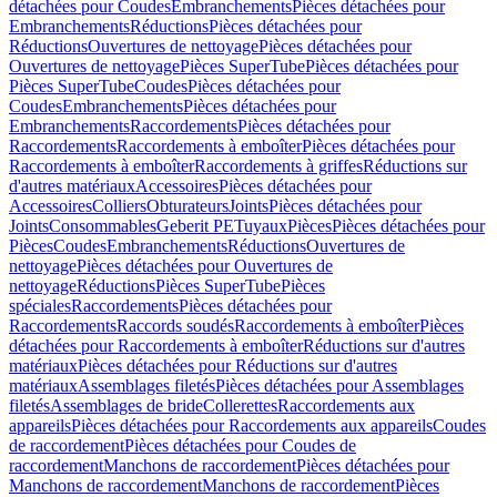
détachées pour Coudes
Embranchements
Pièces détachées pour
Embranchements
Réductions
Pièces détachées pour
Réductions
Ouvertures de nettoyage
Pièces détachées pour
Ouvertures de nettoyage
Pièces SuperTube
Pièces détachées pour
Pièces SuperTube
Coudes
Pièces détachées pour
Coudes
Embranchements
Pièces détachées pour
Embranchements
Raccordements
Pièces détachées pour
Raccordements
Raccordements à emboîter
Pièces détachées pour
Raccordements à emboîter
Raccordements à griffes
Réductions sur
d'autres matériaux
Accessoires
Pièces détachées pour
Accessoires
Colliers
Obturateurs
Joints
Pièces détachées pour
Joints
Consommables
Geberit PE
Tuyaux
Pièces
Pièces détachées pour
Pièces
Coudes
Embranchements
Réductions
Ouvertures de
nettoyage
Pièces détachées pour Ouvertures de
nettoyage
Réductions
Pièces SuperTube
Pièces
spéciales
Raccordements
Pièces détachées pour
Raccordements
Raccords soudés
Raccordements à emboîter
Pièces
détachées pour Raccordements à emboîter
Réductions sur d'autres
matériaux
Pièces détachées pour Réductions sur d'autres
matériaux
Assemblages filetés
Pièces détachées pour Assemblages
filetés
Assemblages de bride
Collerettes
Raccordements aux
appareils
Pièces détachées pour Raccordements aux appareils
Coudes
de raccordement
Pièces détachées pour Coudes de
raccordement
Manchons de raccordement
Pièces détachées pour
Manchons de raccordement
Manchons de raccordement
Pièces