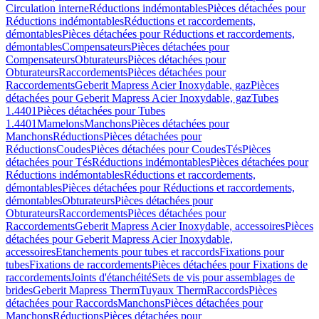
Circulation interne
Réductions indémontables
Pièces détachées pour
Réductions indémontables
Réductions et raccordements,
démontables
Pièces détachées pour Réductions et raccordements,
démontables
Compensateurs
Pièces détachées pour
Compensateurs
Obturateurs
Pièces détachées pour
Obturateurs
Raccordements
Pièces détachées pour
Raccordements
Geberit Mapress Acier Inoxydable, gaz
Pièces
détachées pour Geberit Mapress Acier Inoxydable, gaz
Tubes
1.4401
Pièces détachées pour Tubes
1.4401
Mamelons
Manchons
Pièces détachées pour
Manchons
Réductions
Pièces détachées pour
Réductions
Coudes
Pièces détachées pour Coudes
Tés
Pièces
détachées pour Tés
Réductions indémontables
Pièces détachées pour
Réductions indémontables
Réductions et raccordements,
démontables
Pièces détachées pour Réductions et raccordements,
démontables
Obturateurs
Pièces détachées pour
Obturateurs
Raccordements
Pièces détachées pour
Raccordements
Geberit Mapress Acier Inoxydable, accessoires
Pièces
détachées pour Geberit Mapress Acier Inoxydable,
accessoires
Etanchements pour tubes et raccords
Fixations pour
tubes
Fixations de raccordements
Pièces détachées pour Fixations de
raccordements
Joints d'étanchéité
Sets de vis pour assemblages de
brides
Geberit Mapress Therm
Tuyaux Therm
Raccords
Pièces
détachées pour Raccords
Manchons
Pièces détachées pour
Manchons
Réductions
Pièces détachées pour