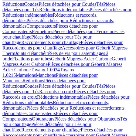
Réductions
Coudes
Pièces détachées pour Coudes
Tés
Pièces
détachées pour Tés
Réductions indémontables
Pièces détachées pour
Réductions indémontables
Réductions et raccords,
démontables
Pièces détachées pour Réductions et raccords,
démontables
Compensateurs
Pièces détachées pour
Compensateurs
Fermetures
Pièces détachées pour Fermetures
Tés
pour chauffage
Pièces détachées pour Tés pour
chauffage
Raccordements pour chauffage
Pièces détachées pour
Raccordements pour chauffage
Accessoires pour Geberit Mapress
Therm
Joints d'étanchéité
Sets de vis pour assemblages à
bride
Fixations pour tubes
Geberit Mapress Acier Carbone
Geberit
Mapress Acier Carbone
Pièces détachées pour Geberit Mapress
Acier Carbone
Tuyaux 1.0034
Tuyaux
1.0215
Mamelons
Manchons
Pièces détachées pour
Manchons
Réductions
Pièces détachées pour
Réductions
Coudes
Pièces détachées pour Coudes
Tés
Pièces
détachées pour Tés
Raccords en croix
Pièces détachées pour
Raccords en croix
Réductions indémontables
Pièces détachées pour
Réductions indémontables
Réductions et raccordements,
démontables
Pièces détachées pour Réductions et raccordements,
démontables
Compensateurs
Pièces détachées pour
Compensateurs
Obturateurs
Pièces détachées pour Obturateurs
Tés
pour chauffage
Pièces détachées pour Tés pour
chauffage
Raccordements pour chauffage
Pièces détachées pour
Raccordements pour chauffage
Accessoires pour Geberit Mapress