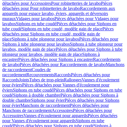
détachées pour Accessoires
Pour robinetteries de lavabo
Pièces
détachées pour Pour robinetteries de lavabo
Raccordements aux
appareils pour espace lavabo, éviers, appareils et déversoirs
muraux
Vidages pour lavabos
Pièces détachées pour Vidages pour
lavabos
Siphons en tube coudé
Pièces détachées pour Siphons en
tube coudé
Siphons en tube coudé, modèle gain de place
Pièces
détachées pour Siphons en tube coudé, modèle gain de
place
Siphons à tube plongeur pour lavabos
Pièces détachées pour
Siphons à tube plongeur pour lavabos
Siphons à tube plongeur pour
lavabos, modèle gain de place
Pièces détachées pour Siphons à tube
plongeur pour lavabos, modèle gain de place
Siphons à
encastrer
Pièces détachées pour Siphons à encastrer
Raccordements
de lavabo
Pièces détachées pour Raccordements de lavabo
Manchons
de raccordement
Coudes de
raccordement
Recouvrements
Raccords
Pièces détachées pour
Raccords
Joints
Tubes de trop-plein
Rallonges
Vannes d'écoulement
pour éviers
Pièces détachées pour Vannes d'écoulement pour
éviers
Siphons en tube coudé
Pièces détachées pour Siphons en tube
coudé
Siphons à double chambre
Pièces détachées pour Siphons à
double chambre
Siphons pour évier
Pièces détachées pour Siphons
pour évier
Manchons de raccordement
Pièces détachées pour
Manchons de raccordement
Accessoires
Pièces détachées pour
Accessoires
Vannes d'écoulement pour appareils
Pièces détachées
pour Vannes d'écoulement pour appareils
Siphons en tube
coudé
Pièces détachées pour Siphons en tube coudé
Siphons à