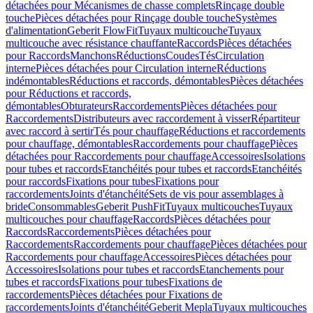
détachées pour Mécanismes de chasse complets
Rinçage double
touche
Pièces détachées pour Rinçage double touche
Systèmes
d'alimentation
Geberit FlowFit
Tuyaux multicouche
Tuyaux
multicouche avec résistance chauffante
Raccords
Pièces détachées
pour Raccords
Manchons
Réductions
Coudes
Tés
Circulation
interne
Pièces détachées pour Circulation interne
Réductions
indémontables
Réductions et raccords, démontables
Pièces détachées
pour Réductions et raccords,
démontables
Obturateurs
Raccordements
Pièces détachées pour
Raccordements
Distributeurs avec raccordement à visser
Répartiteur
avec raccord à sertir
Tés pour chauffage
Réductions et raccordements
pour chauffage, démontables
Raccordements pour chauffage
Pièces
détachées pour Raccordements pour chauffage
Accessoires
Isolations
pour tubes et raccords
Etanchéités pour tubes et raccords
Etanchéités
pour raccords
Fixations pour tubes
Fixations pour
raccordements
Joints d'étanchéité
Sets de vis pour assemblages à
bride
Consommables
Geberit PushFit
Tuyaux multicouches
Tuyaux
multicouches pour chauffage
Raccords
Pièces détachées pour
Raccords
Raccordements
Pièces détachées pour
Raccordements
Raccordements pour chauffage
Pièces détachées pour
Raccordements pour chauffage
Accessoires
Pièces détachées pour
Accessoires
Isolations pour tubes et raccords
Etanchements pour
tubes et raccords
Fixations pour tubes
Fixations de
raccordements
Pièces détachées pour Fixations de
raccordements
Joints d'étanchéité
Geberit Mepla
Tuyaux multicouches