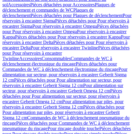
sol
Accessoires
Pièces détachées pour Accessoires
Plaques de
déclenchement et commandes de WC
Plaques de
déclenchement
Pièces détachées pour Plaques de déclenchement
Pour
réservoirs à encastrer Sigma
Pièces détachées pour Pour réservoirs à
encastrer Sigma
Pour réservoirs à encastrer Omega
Pièces détachées
pour Pour réservoirs à encastrer Omega
Pour réservoirs à encastrer
Kappa
Pièces détachées pour Pour réservoirs à encastrer Kappa
Pour
réservoirs à encastrer Delta
Pièces détachées pour Pour réservoirs à
encastrer Delta
Pour réservoirs à encastrer Twinline
Pièces détachées
pour Pour réservoirs à encastrer
Twinline
Accessoires
Consommables
Commandes de WC à
déclenchement électronique du rinçage
Pièces détachées pour
Commandes de WC à déclenchement électronique du rinçage
Pour
alimentation sur secteur, pour réservoirs à encastrer Geberit Sigma
12 cm
Pièces détachées pour Pour alimentation sur secteur, pour
réservoirs à encastrer Geberit Sigma 12 cm
Pour alimentation sur
secteur, pour réservoirs à encastrer Geberit Omega 12 cm
Pièces
détachées pour Pour alimentation sur secteur, pour réservoirs à
encastrer Geberit Omega 12 cm
Pour alimentation par piles, pour
réservoirs à encastrer Geberit Sigma 12 cm
Pièces détachées pour
Pour alimentation par piles, pour réservoirs à encastrer Geberit
Sigma 12 cm
Commandes de WC à déclenchement pneumatique du
rinçage
Pièces détachées pour Commandes de WC à déclenchement
pneumatique du rinçage
Pour rinçage double touche
Pièces détachées
pour Pour rinçage double touche
Pour rinçage simple touche
Pièces