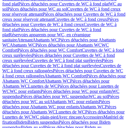
fond plat
Pièces détachées pour Cuvettes de WC à fond plat
WC au
sol
Pièces détachées pour WC au sol
Cuvettes de WC à fond creux
pour réservoir attenant
Pièces détachées pour Cuvettes de WC à fond
creux pour réservoir attenant
Cuvettes de WC à fond creux
Pièces
détachées pour Cuvettes de WC à fond creux
Cuvettes de WC à
fond plat
Pièces détachées pour Cuvettes de WC à fond
plat
Réservoirs apparents pour WC, en céramique
sanitaire
Attenant
Abattants WC
Pièces détachées pour Abattants
WC
Abattants WC
Pièces détachées pour Abattants WC
WC
Comfort
Pièces détachées pour WC Comfort
Cuvettes de WC à fond
creux surélevées
Pièces détachées pour Cuvettes de WC à fond
creux surélevées
Cuvettes de WC à fond plat surélevées
Pièces
détachées pour Cuvettes de WC à fond plat surélevées
Cuvettes de
WC à fond creux rallongées
Pièces détachées pour Cuvettes de WC
à fond creux rallongées
Abattants WC Comfort
Pièces détachées pour
Abattants WC Comfort
Abattants WC
Pièces détachées pour
Abattants WC
Lunettes de WC
Pièces détachées pour Lunettes de
WC
WC pour enfants
Pièces détachées pour WC pour enfants
WC
suspendus
Pièces détachées pour WC suspendus
WC au sol
Pièces
détachées pour WC au sol
Abattants WC pour enfants
Pièces
détachées pour Abattants WC pour enfants
Abattants WC
Pièces
détachées pour Abattants WC
Lunettes de WC
Pièces détachées pour
Lunettes de WC
WC plain-pied
Avec rinçage
Accessoires
Matériel de
fixation
Bidets
Bidets suspendus
Pièces détachées pour Bidets
suspendus
Bidets au sol
Pièces détachées pour Bidets au