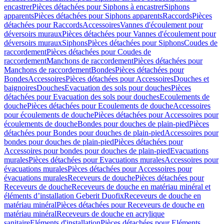
encastrer
Pièces détachées pour Siphons à encastrer
Siphons
apparents
Pièces détachées pour Siphons apparents
Raccords
Pièces
détachées pour Raccords
Accessoires
Vannes d'écoulement pour
déversoirs muraux
Pièces détachées pour Vannes d'écoulement pour
déversoirs muraux
Siphons
Pièces détachées pour Siphons
Coudes de
raccordement
Pièces détachées pour Coudes de
raccordement
Manchons de raccordement
Pièces détachées pour
Manchons de raccordement
Bondes
Pièces détachées pour
Bondes
Accessoires
Pièces détachées pour Accessoires
Douches et
baignoires
Douches
Evacuation des sols pour douches
Pièces
détachées pour Evacuation des sols pour douches
Ecoulements de
douche
Pièces détachées pour Ecoulements de douche
Accessoires
pour écoulements de douche
Pièces détachées pour Accessoires pour
écoulements de douche
Bondes pour douches de plain-pied
Pièces
détachées pour Bondes pour douches de plain-pied
Accessoires pour
bondes pour douches de plain-pied
Pièces détachées pour
Accessoires pour bondes pour douches de plain-pied
Evacuations
murales
Pièces détachées pour Evacuations murales
Accessoires pour
évacuations murales
Pièces détachées pour Accessoires pour
évacuations murales
Receveurs de douche
Pièces détachées pour
Receveurs de douche
Receveurs de douche en matériau minéral et
éléments d’installation Geberit Duofix
Receveurs de douche en
matériau minéral
Pièces détachées pour Receveurs de douche en
matériau minéral
Receveurs de douche en acrylique
sanitaire
Eléments d'installation
Pièces détachées pour Eléments