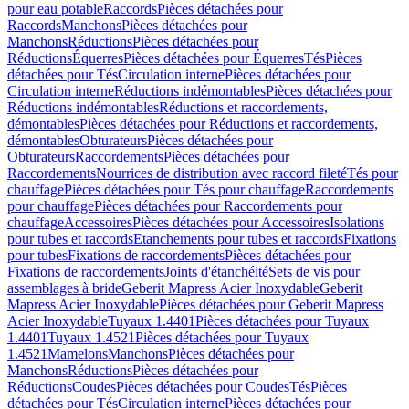
pour eau potable
Raccords
Pièces détachées pour
Raccords
Manchons
Pièces détachées pour
Manchons
Réductions
Pièces détachées pour
Réductions
Équerres
Pièces détachées pour Équerres
Tés
Pièces
détachées pour Tés
Circulation interne
Pièces détachées pour
Circulation interne
Réductions indémontables
Pièces détachées pour
Réductions indémontables
Réductions et raccordements,
démontables
Pièces détachées pour Réductions et raccordements,
démontables
Obturateurs
Pièces détachées pour
Obturateurs
Raccordements
Pièces détachées pour
Raccordements
Nourrices de distribution avec raccord fileté
Tés pour
chauffage
Pièces détachées pour Tés pour chauffage
Raccordements
pour chauffage
Pièces détachées pour Raccordements pour
chauffage
Accessoires
Pièces détachées pour Accessoires
Isolations
pour tubes et raccords
Etanchements pour tubes et raccords
Fixations
pour tubes
Fixations de raccordements
Pièces détachées pour
Fixations de raccordements
Joints d'étanchéité
Sets de vis pour
assemblages à bride
Geberit Mapress Acier Inoxydable
Geberit
Mapress Acier Inoxydable
Pièces détachées pour Geberit Mapress
Acier Inoxydable
Tuyaux 1.4401
Pièces détachées pour Tuyaux
1.4401
Tuyaux 1.4521
Pièces détachées pour Tuyaux
1.4521
Mamelons
Manchons
Pièces détachées pour
Manchons
Réductions
Pièces détachées pour
Réductions
Coudes
Pièces détachées pour Coudes
Tés
Pièces
détachées pour Tés
Circulation interne
Pièces détachées pour