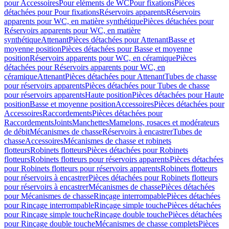
pour Accessoires
Pour eléments de WC
Pour fixations
Pièces
détachées pour Pour fixations
Réservoirs apparents
Réservoirs
apparents pour WC, en matière synthétique
Pièces détachées pour
Réservoirs apparents pour WC, en matière
synthétique
Attenant
Pièces détachées pour Attenant
Basse et
moyenne position
Pièces détachées pour Basse et moyenne
position
Réservoirs apparents pour WC, en céramique
Pièces
détachées pour Réservoirs apparents pour WC, en
céramique
Attenant
Pièces détachées pour Attenant
Tubes de chasse
pour réservoirs apparents
Pièces détachées pour Tubes de chasse
pour réservoirs apparents
Haute position
Pièces détachées pour Haute
position
Basse et moyenne position
Accessoires
Pièces détachées pour
Accessoires
Raccordements
Pièces détachées pour
Raccordements
Joints
Manchettes
Mamelons, rosaces et modérateurs
de débit
Mécanismes de chasse
Réservoirs à encastrer
Tubes de
chasse
Accessoires
Mécanismes de chasse et robinets
flotteurs
Robinets flotteurs
Pièces détachées pour Robinets
flotteurs
Robinets flotteurs pour réservoirs apparents
Pièces détachées
pour Robinets flotteurs pour réservoirs apparents
Robinets flotteurs
pour réservoirs à encastrer
Pièces détachées pour Robinets flotteurs
pour réservoirs à encastrer
Mécanismes de chasse
Pièces détachées
pour Mécanismes de chasse
Rinçage interrompable
Pièces détachées
pour Rinçage interrompable
Rinçage simple touche
Pièces détachées
pour Rinçage simple touche
Rinçage double touche
Pièces détachées
pour Rinçage double touche
Mécanismes de chasse complets
Pièces