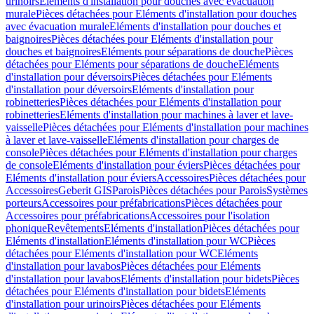
urinoirs
Eléments d'installation pour douches avec évacuation
murale
Pièces détachées pour Eléments d'installation pour douches
avec évacuation murale
Eléments d'installation pour douches et
baignoires
Pièces détachées pour Eléments d'installation pour
douches et baignoires
Eléments pour séparations de douche
Pièces
détachées pour Eléments pour séparations de douche
Eléments
d'installation pour déversoirs
Pièces détachées pour Eléments
d'installation pour déversoirs
Eléments d'installation pour
robinetteries
Pièces détachées pour Eléments d'installation pour
robinetteries
Eléments d'installation pour machines à laver et lave-
vaisselle
Pièces détachées pour Eléments d'installation pour machines
à laver et lave-vaisselle
Eléments d'installation pour charges de
console
Pièces détachées pour Eléments d'installation pour charges
de console
Eléments d'installation pour éviers
Pièces détachées pour
Eléments d'installation pour éviers
Accessoires
Pièces détachées pour
Accessoires
Geberit GIS
Parois
Pièces détachées pour Parois
Systèmes
porteurs
Accessoires pour préfabrications
Pièces détachées pour
Accessoires pour préfabrications
Accessoires pour l'isolation
phonique
Revêtements
Eléments d'installation
Pièces détachées pour
Eléments d'installation
Eléments d'installation pour WC
Pièces
détachées pour Eléments d'installation pour WC
Eléments
d'installation pour lavabos
Pièces détachées pour Eléments
d'installation pour lavabos
Eléments d'installation pour bidets
Pièces
détachées pour Eléments d'installation pour bidets
Eléments
d'installation pour urinoirs
Pièces détachées pour Eléments