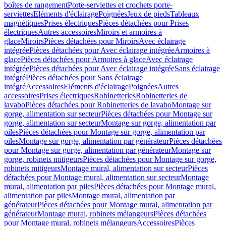
boîtes de rangement
Porte-serviettes et crochets porte-
serviettes
Eléments d'éclairage
Poignées
Jeux de pieds
Tableaux
magnétiques
Prises électriques
Pièces détachées pour Prises
électriques
Autres accessoires
Miroirs et armoires à
glace
Miroirs
Pièces détachées pour Miroirs
Avec éclairage
intégrée
Pièces détachées pour Avec éclairage intégrée
Armoires à
glace
Pièces détachées pour Armoires à glace
Avec éclairage
intégrée
Pièces détachées pour Avec éclairage intégrée
Sans éclairage
intégré
Pièces détachées pour Sans éclairage
intégré
Accessoires
Eléments d'éclairage
Poignées
Autres
accessoires
Prises électriques
Robinetteries
Robinetteries de
lavabo
Pièces détachées pour Robinetteries de lavabo
Montage sur
gorge, alimentation sur secteur
Pièces détachées pour Montage sur
gorge, alimentation sur secteur
Montage sur gorge, alimentation par
piles
Pièces détachées pour Montage sur gorge, alimentation par
piles
Montage sur gorge, alimentation par générateur
Pièces détachées
pour Montage sur gorge, alimentation par générateur
Montage sur
gorge, robinets mitigeurs
Pièces détachées pour Montage sur gorge,
robinets mitigeurs
Montage mural, alimentation sur secteur
Pièces
détachées pour Montage mural, alimentation sur secteur
Montage
mural, alimentation par piles
Pièces détachées pour Montage mural,
alimentation par piles
Montage mural, alimentation par
générateur
Pièces détachées pour Montage mural, alimentation par
générateur
Montage mural, robinets mélangeurs
Pièces détachées
pour Montage mural, robinets mélangeurs
Accessoires
Pièces