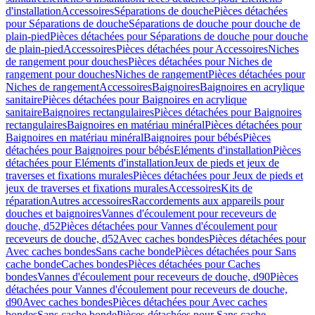
d'installation
Accessoires
Séparations de douche
Pièces détachées
pour Séparations de douche
Séparations de douche pour douche de
plain-pied
Pièces détachées pour Séparations de douche pour douche
de plain-pied
Accessoires
Pièces détachées pour Accessoires
Niches
de rangement pour douches
Pièces détachées pour Niches de
rangement pour douches
Niches de rangement
Pièces détachées pour
Niches de rangement
Accessoires
Baignoires
Baignoires en acrylique
sanitaire
Pièces détachées pour Baignoires en acrylique
sanitaire
Baignoires rectangulaires
Pièces détachées pour Baignoires
rectangulaires
Baignoires en matériau minéral
Pièces détachées pour
Baignoires en matériau minéral
Baignoires pour bébés
Pièces
détachées pour Baignoires pour bébés
Eléments d'installation
Pièces
détachées pour Eléments d'installation
Jeux de pieds et jeux de
traverses et fixations murales
Pièces détachées pour Jeux de pieds et
jeux de traverses et fixations murales
Accessoires
Kits de
réparation
Autres accessoires
Raccordements aux appareils pour
douches et baignoires
Vannes d'écoulement pour receveurs de
douche, d52
Pièces détachées pour Vannes d'écoulement pour
receveurs de douche, d52
Avec caches bondes
Pièces détachées pour
Avec caches bondes
Sans cache bonde
Pièces détachées pour Sans
cache bonde
Caches bondes
Pièces détachées pour Caches
bondes
Vannes d'écoulement pour receveurs de douche, d90
Pièces
détachées pour Vannes d'écoulement pour receveurs de douche,
d90
Avec caches bondes
Pièces détachées pour Avec caches
bondes
Sans cache bonde
Pièces détachées pour Sans cache