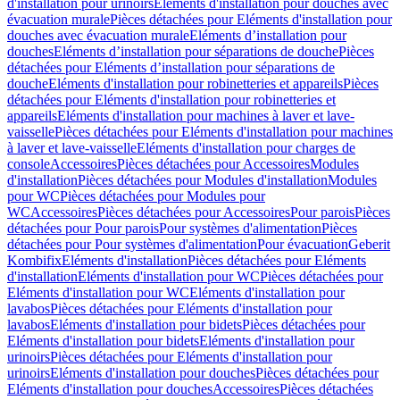
d'installation pour urinoirs
Eléments d'installation pour douches avec
évacuation murale
Pièces détachées pour Eléments d'installation pour
douches avec évacuation murale
Eléments d’installation pour
douches
Eléments d’installation pour séparations de douche
Pièces
détachées pour Eléments d’installation pour séparations de
douche
Eléments d'installation pour robinetteries et appareils
Pièces
détachées pour Eléments d'installation pour robinetteries et
appareils
Eléments d'installation pour machines à laver et lave-
vaisselle
Pièces détachées pour Eléments d'installation pour machines
à laver et lave-vaisselle
Eléments d'installation pour charges de
console
Accessoires
Pièces détachées pour Accessoires
Modules
d'installation
Pièces détachées pour Modules d'installation
Modules
pour WC
Pièces détachées pour Modules pour
WC
Accessoires
Pièces détachées pour Accessoires
Pour parois
Pièces
détachées pour Pour parois
Pour systèmes d'alimentation
Pièces
détachées pour Pour systèmes d'alimentation
Pour évacuation
Geberit
Kombifix
Eléments d'installation
Pièces détachées pour Eléments
d'installation
Eléments d'installation pour WC
Pièces détachées pour
Eléments d'installation pour WC
Eléments d'installation pour
lavabos
Pièces détachées pour Eléments d'installation pour
lavabos
Eléments d'installation pour bidets
Pièces détachées pour
Eléments d'installation pour bidets
Eléments d'installation pour
urinoirs
Pièces détachées pour Eléments d'installation pour
urinoirs
Eléments d'installation pour douches
Pièces détachées pour
Eléments d'installation pour douches
Accessoires
Pièces détachées