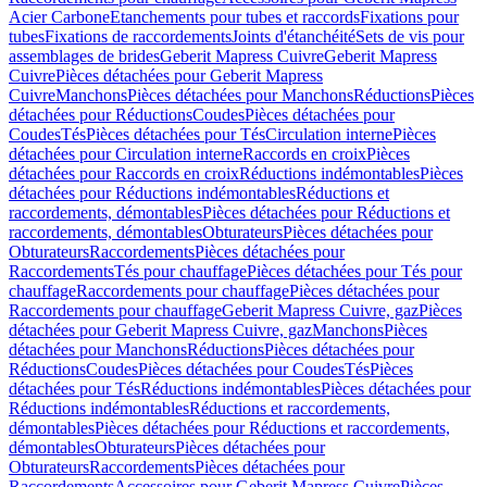
Acier Carbone
Etanchements pour tubes et raccords
Fixations pour
tubes
Fixations de raccordements
Joints d'étanchéité
Sets de vis pour
assemblages de brides
Geberit Mapress Cuivre
Geberit Mapress
Cuivre
Pièces détachées pour Geberit Mapress
Cuivre
Manchons
Pièces détachées pour Manchons
Réductions
Pièces
détachées pour Réductions
Coudes
Pièces détachées pour
Coudes
Tés
Pièces détachées pour Tés
Circulation interne
Pièces
détachées pour Circulation interne
Raccords en croix
Pièces
détachées pour Raccords en croix
Réductions indémontables
Pièces
détachées pour Réductions indémontables
Réductions et
raccordements, démontables
Pièces détachées pour Réductions et
raccordements, démontables
Obturateurs
Pièces détachées pour
Obturateurs
Raccordements
Pièces détachées pour
Raccordements
Tés pour chauffage
Pièces détachées pour Tés pour
chauffage
Raccordements pour chauffage
Pièces détachées pour
Raccordements pour chauffage
Geberit Mapress Cuivre, gaz
Pièces
détachées pour Geberit Mapress Cuivre, gaz
Manchons
Pièces
détachées pour Manchons
Réductions
Pièces détachées pour
Réductions
Coudes
Pièces détachées pour Coudes
Tés
Pièces
détachées pour Tés
Réductions indémontables
Pièces détachées pour
Réductions indémontables
Réductions et raccordements,
démontables
Pièces détachées pour Réductions et raccordements,
démontables
Obturateurs
Pièces détachées pour
Obturateurs
Raccordements
Pièces détachées pour
Raccordements
Accessoires pour Geberit Mapress Cuivre
Pièces