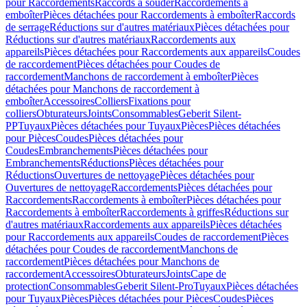
pour Raccordements
Raccords à souder
Raccordements à
emboîter
Pièces détachées pour Raccordements à emboîter
Raccords
de serrage
Réductions sur d'autres matériaux
Pièces détachées pour
Réductions sur d'autres matériaux
Raccordements aux
appareils
Pièces détachées pour Raccordements aux appareils
Coudes
de raccordement
Pièces détachées pour Coudes de
raccordement
Manchons de raccordement à emboîter
Pièces
détachées pour Manchons de raccordement à
emboîter
Accessoires
Colliers
Fixations pour
colliers
Obturateurs
Joints
Consommables
Geberit Silent-
PP
Tuyaux
Pièces détachées pour Tuyaux
Pièces
Pièces détachées
pour Pièces
Coudes
Pièces détachées pour
Coudes
Embranchements
Pièces détachées pour
Embranchements
Réductions
Pièces détachées pour
Réductions
Ouvertures de nettoyage
Pièces détachées pour
Ouvertures de nettoyage
Raccordements
Pièces détachées pour
Raccordements
Raccordements à emboîter
Pièces détachées pour
Raccordements à emboîter
Raccordements à griffes
Réductions sur
d'autres matériaux
Raccordements aux appareils
Pièces détachées
pour Raccordements aux appareils
Coudes de raccordement
Pièces
détachées pour Coudes de raccordement
Manchons de
raccordement
Pièces détachées pour Manchons de
raccordement
Accessoires
Obturateurs
Joints
Cape de
protection
Consommables
Geberit Silent-Pro
Tuyaux
Pièces détachées
pour Tuyaux
Pièces
Pièces détachées pour Pièces
Coudes
Pièces