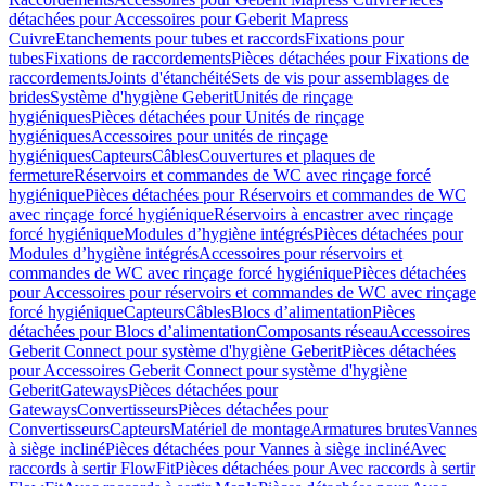
détachées pour Accessoires pour Geberit Mapress
Cuivre
Etanchements pour tubes et raccords
Fixations pour
tubes
Fixations de raccordements
Pièces détachées pour Fixations de
raccordements
Joints d'étanchéité
Sets de vis pour assemblages de
brides
Système d'hygiène Geberit
Unités de rinçage
hygiéniques
Pièces détachées pour Unités de rinçage
hygiéniques
Accessoires pour unités de rinçage
hygiéniques
Capteurs
Câbles
Couvertures et plaques de
fermeture
Réservoirs et commandes de WC avec rinçage forcé
hygiénique
Pièces détachées pour Réservoirs et commandes de WC
avec rinçage forcé hygiénique
Réservoirs à encastrer avec rinçage
forcé hygiénique
Modules d’hygiène intégrés
Pièces détachées pour
Modules d’hygiène intégrés
Accessoires pour réservoirs et
commandes de WC avec rinçage forcé hygiénique
Pièces détachées
pour Accessoires pour réservoirs et commandes de WC avec rinçage
forcé hygiénique
Capteurs
Câbles
Blocs d’alimentation
Pièces
détachées pour Blocs d’alimentation
Composants réseau
Accessoires
Geberit Connect pour système d'hygiène Geberit
Pièces détachées
pour Accessoires Geberit Connect pour système d'hygiène
Geberit
Gateways
Pièces détachées pour
Gateways
Convertisseurs
Pièces détachées pour
Convertisseurs
Capteurs
Matériel de montage
Armatures brutes
Vannes
à siège incliné
Pièces détachées pour Vannes à siège incliné
Avec
raccords à sertir FlowFit
Pièces détachées pour Avec raccords à sertir