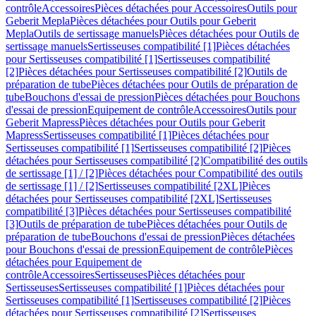
contrôle
Accessoires
Pièces détachées pour Accessoires
Outils pour
Geberit Mepla
Pièces détachées pour Outils pour Geberit
Mepla
Outils de sertissage manuels
Pièces détachées pour Outils de
sertissage manuels
Sertisseuses compatibilité [1]
Pièces détachées
pour Sertisseuses compatibilité [1]
Sertisseuses compatibilité
[2]
Pièces détachées pour Sertisseuses compatibilité [2]
Outils de
préparation de tube
Pièces détachées pour Outils de préparation de
tube
Bouchons d'essai de pression
Pièces détachées pour Bouchons
d'essai de pression
Equipement de contrôle
Accessoires
Outils pour
Geberit Mapress
Pièces détachées pour Outils pour Geberit
Mapress
Sertisseuses compatibilité [1]
Pièces détachées pour
Sertisseuses compatibilité [1]
Sertisseuses compatibilité [2]
Pièces
détachées pour Sertisseuses compatibilité [2]
Compatibilité des outils
de sertissage [1] / [2]
Pièces détachées pour Compatibilité des outils
de sertissage [1] / [2]
Sertisseuses compatibilité [2XL]
Pièces
détachées pour Sertisseuses compatibilité [2XL]
Sertisseuses
compatibilité [3]
Pièces détachées pour Sertisseuses compatibilité
[3]
Outils de préparation de tube
Pièces détachées pour Outils de
préparation de tube
Bouchons d'essai de pression
Pièces détachées
pour Bouchons d'essai de pression
Equipement de contrôle
Pièces
détachées pour Equipement de
contrôle
Accessoires
Sertisseuses
Pièces détachées pour
Sertisseuses
Sertisseuses compatibilité [1]
Pièces détachées pour
Sertisseuses compatibilité [1]
Sertisseuses compatibilité [2]
Pièces
détachées pour Sertisseuses compatibilité [2]
Sertisseuses