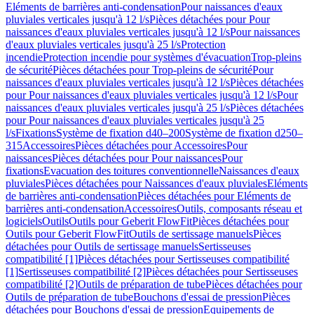
Eléments de barrières anti-condensation
Pour naissances d'eaux
pluviales verticales jusqu'à 12 l/s
Pièces détachées pour Pour
naissances d'eaux pluviales verticales jusqu'à 12 l/s
Pour naissances
d'eaux pluviales verticales jusqu'à 25 l/s
Protection
incendie
Protection incendie pour systèmes d'évacuation
Trop-pleins
de sécurité
Pièces détachées pour Trop-pleins de sécurité
Pour
naissances d'eaux pluviales verticales jusqu'à 12 l/s
Pièces détachées
pour Pour naissances d'eaux pluviales verticales jusqu'à 12 l/s
Pour
naissances d'eaux pluviales verticales jusqu'à 25 l/s
Pièces détachées
pour Pour naissances d'eaux pluviales verticales jusqu'à 25
l/s
Fixations
Système de fixation d40–200
Système de fixation d250–
315
Accessoires
Pièces détachées pour Accessoires
Pour
naissances
Pièces détachées pour Pour naissances
Pour
fixations
Evacuation des toitures conventionnelle
Naissances d'eaux
pluviales
Pièces détachées pour Naissances d'eaux pluviales
Eléments
de barrières anti-condensation
Pièces détachées pour Eléments de
barrières anti-condensation
Accessoires
Outils, composants réseau et
logiciels
Outils
Outils pour Geberit FlowFit
Pièces détachées pour
Outils pour Geberit FlowFit
Outils de sertissage manuels
Pièces
détachées pour Outils de sertissage manuels
Sertisseuses
compatibilité [1]
Pièces détachées pour Sertisseuses compatibilité
[1]
Sertisseuses compatibilité [2]
Pièces détachées pour Sertisseuses
compatibilité [2]
Outils de préparation de tube
Pièces détachées pour
Outils de préparation de tube
Bouchons d'essai de pression
Pièces
détachées pour Bouchons d'essai de pression
Equipements de