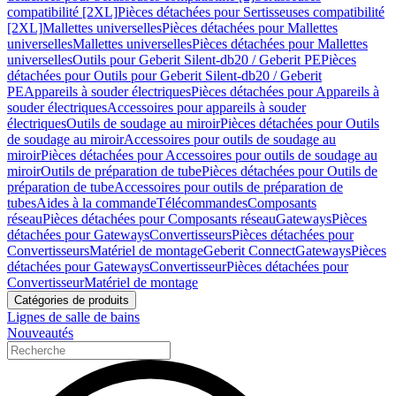
compatibilité [2XL]
Pièces détachées pour Sertisseuses compatibilité
[2XL]
Mallettes universelles
Pièces détachées pour Mallettes
universelles
Mallettes universelles
Pièces détachées pour Mallettes
universelles
Outils pour Geberit Silent-db20 / Geberit PE
Pièces
détachées pour Outils pour Geberit Silent-db20 / Geberit
PE
Appareils à souder électriques
Pièces détachées pour Appareils à
souder électriques
Accessoires pour appareils à souder
électriques
Outils de soudage au miroir
Pièces détachées pour Outils
de soudage au miroir
Accessoires pour outils de soudage au
miroir
Pièces détachées pour Accessoires pour outils de soudage au
miroir
Outils de préparation de tube
Pièces détachées pour Outils de
préparation de tube
Accessoires pour outils de préparation de
tubes
Aides à la commande
Télécommandes
Composants
réseau
Pièces détachées pour Composants réseau
Gateways
Pièces
détachées pour Gateways
Convertisseurs
Pièces détachées pour
Convertisseurs
Matériel de montage
Geberit Connect
Gateways
Pièces
détachées pour Gateways
Convertisseur
Pièces détachées pour
Convertisseur
Matériel de montage
Catégories de produits
Lignes de salle de bains
Nouveautés