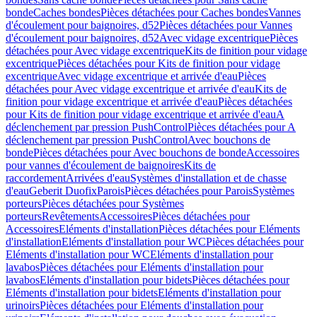
bonde
Caches bondes
Pièces détachées pour Caches bondes
Vannes
d'écoulement pour baignoires, d52
Pièces détachées pour Vannes
d'écoulement pour baignoires, d52
Avec vidage excentrique
Pièces
détachées pour Avec vidage excentrique
Kits de finition pour vidage
excentrique
Pièces détachées pour Kits de finition pour vidage
excentrique
Avec vidage excentrique et arrivée d'eau
Pièces
détachées pour Avec vidage excentrique et arrivée d'eau
Kits de
finition pour vidage excentrique et arrivée d'eau
Pièces détachées
pour Kits de finition pour vidage excentrique et arrivée d'eau
A
déclenchement par pression PushControl
Pièces détachées pour A
déclenchement par pression PushControl
Avec bouchons de
bonde
Pièces détachées pour Avec bouchons de bonde
Accessoires
pour vannes d'écoulement de baignoires
Kits de
raccordement
Arrivées d'eau
Systèmes d'installation et de chasse
d'eau
Geberit Duofix
Parois
Pièces détachées pour Parois
Systèmes
porteurs
Pièces détachées pour Systèmes
porteurs
Revêtements
Accessoires
Pièces détachées pour
Accessoires
Eléments d'installation
Pièces détachées pour Eléments
d'installation
Eléments d'installation pour WC
Pièces détachées pour
Eléments d'installation pour WC
Eléments d'installation pour
lavabos
Pièces détachées pour Eléments d'installation pour
lavabos
Eléments d'installation pour bidets
Pièces détachées pour
Eléments d'installation pour bidets
Eléments d'installation pour
urinoirs
Pièces détachées pour Eléments d'installation pour