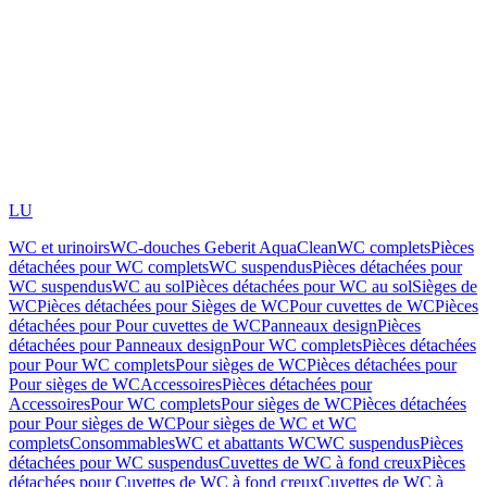
LU
WC et urinoirs
WC-douches Geberit AquaClean
WC complets
Pièces
détachées pour WC complets
WC suspendus
Pièces détachées pour
WC suspendus
WC au sol
Pièces détachées pour WC au sol
Sièges de
WC
Pièces détachées pour Sièges de WC
Pour cuvettes de WC
Pièces
détachées pour Pour cuvettes de WC
Panneaux design
Pièces
détachées pour Panneaux design
Pour WC complets
Pièces détachées
pour Pour WC complets
Pour sièges de WC
Pièces détachées pour
Pour sièges de WC
Accessoires
Pièces détachées pour
Accessoires
Pour WC complets
Pour sièges de WC
Pièces détachées
pour Pour sièges de WC
Pour sièges de WC et WC
complets
Consommables
WC et abattants WC
WC suspendus
Pièces
détachées pour WC suspendus
Cuvettes de WC à fond creux
Pièces
détachées pour Cuvettes de WC à fond creux
Cuvettes de WC à