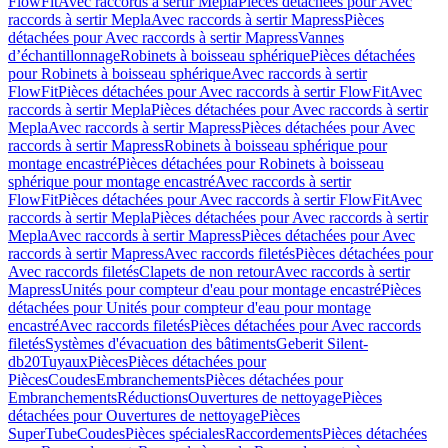
FlowFit
Avec raccords à sertir Mepla
Pièces détachées pour Avec
raccords à sertir Mepla
Avec raccords à sertir Mapress
Pièces
détachées pour Avec raccords à sertir Mapress
Vannes
d’échantillonnage
Robinets à boisseau sphérique
Pièces détachées
pour Robinets à boisseau sphérique
Avec raccords à sertir
FlowFit
Pièces détachées pour Avec raccords à sertir FlowFit
Avec
raccords à sertir Mepla
Pièces détachées pour Avec raccords à sertir
Mepla
Avec raccords à sertir Mapress
Pièces détachées pour Avec
raccords à sertir Mapress
Robinets à boisseau sphérique pour
montage encastré
Pièces détachées pour Robinets à boisseau
sphérique pour montage encastré
Avec raccords à sertir
FlowFit
Pièces détachées pour Avec raccords à sertir FlowFit
Avec
raccords à sertir Mepla
Pièces détachées pour Avec raccords à sertir
Mepla
Avec raccords à sertir Mapress
Pièces détachées pour Avec
raccords à sertir Mapress
Avec raccords filetés
Pièces détachées pour
Avec raccords filetés
Clapets de non retour
Avec raccords à sertir
Mapress
Unités pour compteur d'eau pour montage encastré
Pièces
détachées pour Unités pour compteur d'eau pour montage
encastré
Avec raccords filetés
Pièces détachées pour Avec raccords
filetés
Systèmes d'évacuation des bâtiments
Geberit Silent-
db20
Tuyaux
Pièces
Pièces détachées pour
Pièces
Coudes
Embranchements
Pièces détachées pour
Embranchements
Réductions
Ouvertures de nettoyage
Pièces
détachées pour Ouvertures de nettoyage
Pièces
SuperTube
Coudes
Pièces spéciales
Raccordements
Pièces détachées