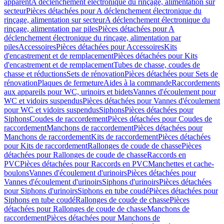
apparent
A déclenchement électronique du rinçage, alimentation sur
secteur
Pièces détachées pour A déclenchement électronique du
rinçage, alimentation sur secteur
A déclenchement électronique du
rinçage, alimentation par piles
Pièces détachées pour A
déclenchement électronique du rinçage, alimentation par
piles
Accessoires
Pièces détachées pour Accessoires
Kits
d'encastrement et de remplacement
Pièces détachées pour Kits
d'encastrement et de remplacement
Tubes de chasse, coudes de
chasse et réductions
Sets de rénovation
Pièces détachées pour Sets de
rénovation
Plaques de fermeture
Aides à la commande
Raccordements
aux appareils pour WC, urinoirs et bidets
Vannes d'écoulement pour
WC et vidoirs suspendus
Pièces détachées pour Vannes d'écoulement
pour WC et vidoirs suspendus
Siphons
Pièces détachées pour
Siphons
Coudes de raccordement
Pièces détachées pour Coudes de
raccordement
Manchons de raccordement
Pièces détachées pour
Manchons de raccordement
Kits de raccordement
Pièces détachées
pour Kits de raccordement
Rallonges de coude de chasse
Pièces
détachées pour Rallonges de coude de chasse
Raccords en
PVC
Pièces détachées pour Raccords en PVC
Manchettes et cache-
boulons
Vannes d'écoulement d'urinoirs
Pièces détachées pour
Vannes d'écoulement d'urinoirs
Siphons d'urinoirs
Pièces détachées
pour Siphons d'urinoirs
Siphons en tube coudé
Pièces détachées pour
Siphons en tube coudé
Rallonges de coude de chasse
Pièces
détachées pour Rallonges de coude de chasse
Manchons de
raccordement
Pièces détachées pour Manchons de