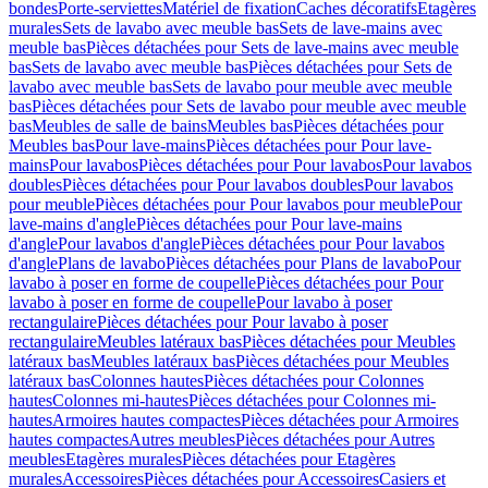
bondes
Porte-serviettes
Matériel de fixation
Caches décoratifs
Etagères
murales
Sets de lavabo avec meuble bas
Sets de lave-mains avec
meuble bas
Pièces détachées pour Sets de lave-mains avec meuble
bas
Sets de lavabo avec meuble bas
Pièces détachées pour Sets de
lavabo avec meuble bas
Sets de lavabo pour meuble avec meuble
bas
Pièces détachées pour Sets de lavabo pour meuble avec meuble
bas
Meubles de salle de bains
Meubles bas
Pièces détachées pour
Meubles bas
Pour lave-mains
Pièces détachées pour Pour lave-
mains
Pour lavabos
Pièces détachées pour Pour lavabos
Pour lavabos
doubles
Pièces détachées pour Pour lavabos doubles
Pour lavabos
pour meuble
Pièces détachées pour Pour lavabos pour meuble
Pour
lave-mains d'angle
Pièces détachées pour Pour lave-mains
d'angle
Pour lavabos d'angle
Pièces détachées pour Pour lavabos
d'angle
Plans de lavabo
Pièces détachées pour Plans de lavabo
Pour
lavabo à poser en forme de coupelle
Pièces détachées pour Pour
lavabo à poser en forme de coupelle
Pour lavabo à poser
rectangulaire
Pièces détachées pour Pour lavabo à poser
rectangulaire
Meubles latéraux bas
Pièces détachées pour Meubles
latéraux bas
Meubles latéraux bas
Pièces détachées pour Meubles
latéraux bas
Colonnes hautes
Pièces détachées pour Colonnes
hautes
Colonnes mi-hautes
Pièces détachées pour Colonnes mi-
hautes
Armoires hautes compactes
Pièces détachées pour Armoires
hautes compactes
Autres meubles
Pièces détachées pour Autres
meubles
Etagères murales
Pièces détachées pour Etagères
murales
Accessoires
Pièces détachées pour Accessoires
Casiers et