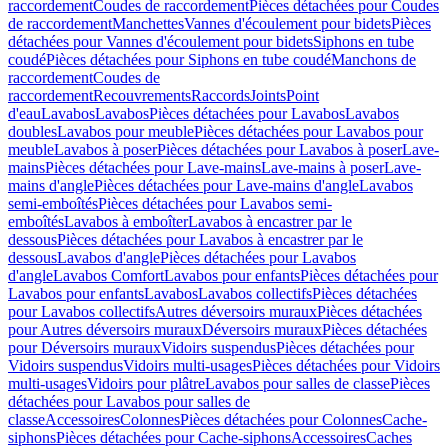
raccordement
Coudes de raccordement
Pièces détachées pour Coudes
de raccordement
Manchettes
Vannes d'écoulement pour bidets
Pièces
détachées pour Vannes d'écoulement pour bidets
Siphons en tube
coudé
Pièces détachées pour Siphons en tube coudé
Manchons de
raccordement
Coudes de
raccordement
Recouvrements
Raccords
Joints
Point
d'eau
Lavabos
Lavabos
Pièces détachées pour Lavabos
Lavabos
doubles
Lavabos pour meuble
Pièces détachées pour Lavabos pour
meuble
Lavabos à poser
Pièces détachées pour Lavabos à poser
Lave-
mains
Pièces détachées pour Lave-mains
Lave-mains à poser
Lave-
mains d'angle
Pièces détachées pour Lave-mains d'angle
Lavabos
semi-emboîtés
Pièces détachées pour Lavabos semi-
emboîtés
Lavabos à emboîter
Lavabos à encastrer par le
dessous
Pièces détachées pour Lavabos à encastrer par le
dessous
Lavabos d'angle
Pièces détachées pour Lavabos
d'angle
Lavabos Comfort
Lavabos pour enfants
Pièces détachées pour
Lavabos pour enfants
Lavabos
Lavabos collectifs
Pièces détachées
pour Lavabos collectifs
Autres déversoirs muraux
Pièces détachées
pour Autres déversoirs muraux
Déversoirs muraux
Pièces détachées
pour Déversoirs muraux
Vidoirs suspendus
Pièces détachées pour
Vidoirs suspendus
Vidoirs multi-usages
Pièces détachées pour Vidoirs
multi-usages
Vidoirs pour plâtre
Lavabos pour salles de classe
Pièces
détachées pour Lavabos pour salles de
classe
Accessoires
Colonnes
Pièces détachées pour Colonnes
Cache-
siphons
Pièces détachées pour Cache-siphons
Accessoires
Caches