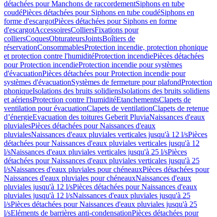
détachées pour Manchons de raccordement
Siphons en tube
coudé
Pièces détachées pour Siphons en tube coudé
Siphons en
forme d'escargot
Pièces détachées pour Siphons en forme
d'escargot
Accessoires
Colliers
Fixations pour
colliers
Coques
Obturateurs
Joints
Boîtiers de
réservation
Consommables
Protection incendie, protection phonique
et protection contre l'humidité
Protection incendie
Pièces détachées
pour Protection incendie
Protection incendie pour systèmes
d'évacuation
Pièces détachées pour Protection incendie pour
systèmes d'évacuation
Systèmes de fermeture pour plafond
Protection
phonique
Isolations des bruits solidiens
Isolations des bruits solidiens
et aériens
Protection contre l'humidité
Etanchements
Clapets de
ventilation pour évacuation
Clapets de ventilation
Clapets de retenue
d’énergie
Evacuation des toitures Geberit Pluvia
Naissances d'eaux
pluviales
Pièces détachées pour Naissances d'eaux
pluviales
Naissances d'eaux pluviales verticales jusqu'à 12 l/s
Pièces
détachées pour Naissances d'eaux pluviales verticales jusqu'à 12
l/s
Naissances d'eaux pluviales verticales jusqu'à 25 l/s
Pièces
détachées pour Naissances d'eaux pluviales verticales jusqu'à 25
l/s
Naissances d'eaux pluviales pour chéneaux
Pièces détachées pour
Naissances d'eaux pluviales pour chéneaux
Naissances d'eaux
pluviales jusqu'à 12 l/s
Pièces détachées pour Naissances d'eaux
pluviales jusqu'à 12 l/s
Naissances d'eaux pluviales jusqu'à 25
l/s
Pièces détachées pour Naissances d'eaux pluviales jusqu'à 25
l/s
Eléments de barrières anti-condensation
Pièces détachées pour