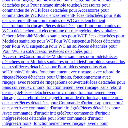
détachées pour Pour rinçage simple touche
Accessoires pour
commandes de WC
Pièces détachées pour Accessoires pour
commandes de WC
Kits d'encastrement
Pièces détachées pour Kits
d'encastrement
Pour commandes de WC à déclenchement
électronique du rinçage
Pièces détachées pour Pour commandes de
WC à déclenchement électronique du rinçage
Modules sanitaires
Geberit Monolith
Modules sanitaires pour WC
Pièces détachées pour
Modules sanitaires pour WC
Pour WC suspendus
Pièces détachées
pour Pour WC suspendus
Pour WC au sol
Pièces détachées pour
Pour WC au sol
Accessoires
Pièces détachées pour
Accessoires
Consommables
Modules sanitaires pour bidets
Pièces
détachées pour Modules sanitaires pour bidets
Pour bidets suspendus
et au sol
Pièces détachées pour Pour bidets suspendus et au
sol
Urinoirs
Urinoirs, fonctionnement avec rinçage, avec rebord de
rinçage
Pièces détachées pour Urinoirs, fonctionnement avec
rinçage, avec rebord de rinçage
Sans couvercle
Pièces détachées pour
Sans couvercle
Urinoirs, fonctionnement avec rinçage, sans rebord
de rinçage
Pièces détachées pour Urinoirs, fonctionnement avec
rinçage, sans rebord de rinçage
Commande d'urinoir apparente ou à
encastrer
Pièces détachées pour Commande d'urinoir apparente ou à
encastrer
Avec commande d'urinoir intégrée
Pièces détachées pour
Avec commande d'urinoir intégrée
Pour commande d'urinoir
intégrée
Pièces détachées pour Pour commande d'urinoir
intégrée
Urinoirs, fonctionnement avec rinçage, avec / pour