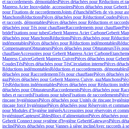
et raccordements, démontables
Pièces détachées pour Réductions et r
Mapress Acier Inoxydable, accessoires
Pièces détachées pour Geberit 
pour Fixations de raccordements
Joints d'étanchéité
Sets de vis pour a
Manchons
Réductions
Pièces détachées pour Réductions
Coudes
Pièces
et raccords, démontables
Pièces détachées pour Réductions et raccord
détachées pour Tés pour chauffage
Raccordements pour chauffage
Piè
bride
Fixations pour tubes
Geberit Mapress Acier Carbone
Geberit Map
détachées pour Manchons
Réductions
Pièces détachées pour Réductio
indémontables
Pièces détachées pour Réductions indémontables
Réduct
Compensateurs
Obturateurs
Pièces détachées pour Obturateurs
Tés pou
chauffage
Accessoires pour Geberit Mapress Acier Carbone
Etanchemen
Mapress Cuivre
Geberit Mapress Cuivre
Pièces détachées pour Geberi
Coudes
Tés
Pièces détachées pour Tés
Circulation interne
Pièces détach
Réductions indémontables
Réductions et raccordements, démontables
détachées pour Raccordements
Tés pour chauffage
Pièces détachées p
gaz
Pièces détachées pour Geberit Mapress Cuivre, gaz
Manchons
Pièc
Tés
Réductions indémontables
Pièces détachées pour Réductions indé
détachées pour Obturateurs
Raccordements
Pièces détachées pour Rac
tubes et raccords
Fixations pour tubes
Fixations de raccordements
Pièce
rinçage hygiéniques
Pièces détachées pour Unités de rinçage hygiéniq
rinçage forcé hygiénique
Pièces détachées pour Réservoirs et comman
pour Modules d’hygiène intégrés
Accessoires pour réservoirs et com
hygiénique
Capteurs
Câbles
Blocs d’alimentation
Pièces détachées pour
Geberit Connect pour système d'hygiène Geberit
Gateways
Pièces dét
incliné
Pièces détachées pour Vannes à siège incliné
Avec raccords à se