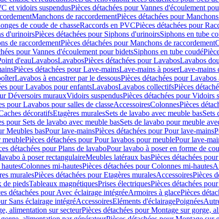
C et vidoirs suspendus
Pièces détachées pour Vannes d'écoulement pou
ccordement
Manchons de raccordement
Pièces détachées pour Manchons
longes de coude de chasse
Raccords en PVC
Pièces détachées pour Ra
s d'urinoirs
Pièces détachées pour Siphons d'urinoirs
Siphons en tube c
ns de raccordement
Pièces détachées pour Manchons de raccordement
C
chées pour Vannes d'écoulement pour bidets
Siphons en tube coudé
Pièc
Point d'eau
Lavabos
Lavabos
Pièces détachées pour Lavabos
Lavabos dou
ains
Pièces détachées pour Lave-mains
Lave-mains à poser
Lave-mains 
oîter
Lavabos à encastrer par le dessous
Pièces détachées pour Lavabos à
ées pour Lavabos pour enfants
Lavabos
Lavabos collectifs
Pièces détaché
our Déversoirs muraux
Vidoirs suspendus
Pièces détachées pour Vidoirs
es pour Lavabos pour salles de classe
Accessoires
Colonnes
Pièces détac
Caches décoratifs
Etagères murales
Sets de lavabo avec meuble bas
Sets 
es pour Sets de lavabo avec meuble bas
Sets de lavabo pour meuble ave
ur Meubles bas
Pour lave-mains
Pièces détachées pour Pour lave-mains
P
r meuble
Pièces détachées pour Pour lavabos pour meuble
Pour lave-mai
ces détachées pour Plans de lavabo
Pour lavabo à poser en forme de cou
lavabo à poser rectangulaire
Meubles latéraux bas
Pièces détachées pour
 hautes
Colonnes mi-hautes
Pièces détachées pour Colonnes mi-hautes
A
res murales
Pièces détachées pour Etagères murales
Accessoires
Pièces d
x de pieds
Tableaux magnétiques
Prises électriques
Pièces détachées pour 
es détachées pour Avec éclairage intégrée
Armoires à glace
Pièces détac
ur Sans éclairage intégré
Accessoires
Eléments d'éclairage
Poignées
Autr
e, alimentation sur secteur
Pièces détachées pour Montage sur gorge, al
gorge, alimentation par générateur
Pièces détachées pour Montage sur g