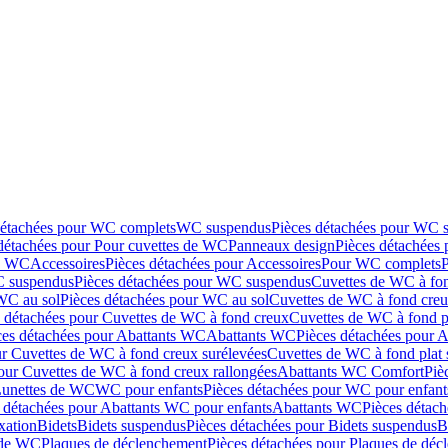
détachées pour WC complets
WC suspendus
Pièces détachées pour WC 
détachées pour Pour cuvettes de WC
Panneaux design
Pièces détachées
de WC
Accessoires
Pièces détachées pour Accessoires
Pour WC complets
 suspendus
Pièces détachées pour WC suspendus
Cuvettes de WC à fo
WC au sol
Pièces détachées pour WC au sol
Cuvettes de WC à fond creux
s détachées pour Cuvettes de WC à fond creux
Cuvettes de WC à fond p
ces détachées pour Abattants WC
Abattants WC
Pièces détachées pour 
ur Cuvettes de WC à fond creux surélevées
Cuvettes de WC à fond plat 
our Cuvettes de WC à fond creux rallongées
Abattants WC Comfort
Piè
Lunettes de WC
WC pour enfants
Pièces détachées pour WC pour enfant
 détachées pour Abattants WC pour enfants
Abattants WC
Pièces détac
ixation
Bidets
Bidets suspendus
Pièces détachées pour Bidets suspendus
B
 de WC
Plaques de déclenchement
Pièces détachées pour Plaques de dé