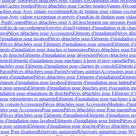
e douche, d90
Pièces détachées pour Vannes d'écoulement pour receveu
nde
Caches bondes
Pièces détachées pour Caches bondes
Vannes d'écoul
achées pour Avec vidage excentrique
Kits de finition pour vidage excen
pour Avec vidage excentrique et arrivée d'eau
Kits de finition pour vida
n PushControl
Pièces détachées pour A déclenchement par pression Pus
res
Kits de raccordement
Arrivées d'eau
Systèmes d'installation et de chas
ires
Pièces détachées pour Accessoires
Eléments d'installation
Pièces dét
'installation pour lavabos
Pièces détachées pour Eléments d'installation
s
Pièces détachées pour Eléments d'installation pour urinoirs
Eléments d'i
ments d'installation pour douches et baignoires
Pièces détachées pour Elé
ns de douche
Eléments d'installation pour déversoirs
Pièces détachées pou
teries
Eléments d'installation pour machines à laver et lave-vaisselle
Pièc
tachées pour Eléments d'installation pour charges de console
Eléments d'
Parois
Pièces détachées pour Parois
Systèmes porteurs
Accessoires pour p
nts d'installation
Pièces détachées pour Eléments d'installation
Eléments
éments d'installation pour lavabos
Eléments d'installation pour bidets
Piè
n pour urinoirs
Eléments d'installation pour douches avec évacuation m
tallation pour séparations de douche
Pièces détachées pour Eléments d’i
pour robinetteries et appareils
Eléments d'installation pour machines à lav
 de console
Accessoires
Pièces détachées pour Accessoires
Modules d'inst
hées pour Accessoires
Pour parois
Pièces détachées pour Pour parois
Pou
n
Pièces détachées pour Eléments d'installation
Eléments d'installation 
s d'installation pour lavabos
Eléments d'installation pour bidets
Pièces d
n pour urinoirs
Eléments d'installation pour douches
Pièces détachées po
 pour Pour fixations
Réservoirs apparents
Réservoirs apparents pour WC,