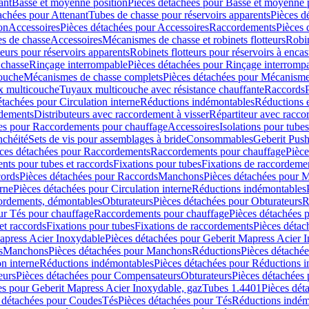
ant
Basse et moyenne position
Pièces détachées pour Basse et moyenne 
achées pour Attenant
Tubes de chasse pour réservoirs apparents
Pièces d
on
Accessoires
Pièces détachées pour Accessoires
Raccordements
Pièces 
s de chasse
Accessoires
Mécanismes de chasse et robinets flotteurs
Robin
eurs pour réservoirs apparents
Robinets flotteurs pour réservoirs à encas
 chasse
Rinçage interrompable
Pièces détachées pour Rinçage interromp
touche
Mécanismes de chasse complets
Pièces détachées pour Mécanisme
 multicouche
Tuyaux multicouche avec résistance chauffante
Raccords
étachées pour Circulation interne
Réductions indémontables
Réductions e
rdements
Distributeurs avec raccordement à visser
Répartiteur avec raccor
es pour Raccordements pour chauffage
Accessoires
Isolations pour tubes
nchéité
Sets de vis pour assemblages à bride
Consommables
Geberit Push
ces détachées pour Raccordements
Raccordements pour chauffage
Pièce
ts pour tubes et raccords
Fixations pour tubes
Fixations de raccordeme
ords
Pièces détachées pour Raccords
Manchons
Pièces détachées pour 
erne
Pièces détachées pour Circulation interne
Réductions indémontables
cordements, démontables
Obturateurs
Pièces détachées pour Obturateurs
R
ur Tés pour chauffage
Raccordements pour chauffage
Pièces détachées 
et raccords
Fixations pour tubes
Fixations de raccordements
Pièces détac
apress Acier Inoxydable
Pièces détachées pour Geberit Mapress Acier 
s
Manchons
Pièces détachées pour Manchons
Réductions
Pièces détaché
on interne
Réductions indémontables
Pièces détachées pour Réductions 
eurs
Pièces détachées pour Compensateurs
Obturateurs
Pièces détachées 
es pour Geberit Mapress Acier Inoxydable, gaz
Tubes 1.4401
Pièces dét
 détachées pour Coudes
Tés
Pièces détachées pour Tés
Réductions indém