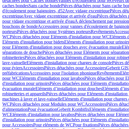
détachées pour Caches bondes
Vannes d'écoulement pour receveurs d
caches bondes
Sans cache bonde
Pièces détachées pour Sans cache bo
d'écoulement pour baignoires, d52
Avec vidage excentrique
Pièces dét
excentrique
Avec vidage excentrique et arrivée d'eau
Pièces détachées 
pour vidage excentrique et arrivée d'eau
A déclenchement par pressio
bouchons de bonde
Accessoires pour vannes d'écoulement de baignoi
porteurs
Pièces détachées pour Systèmes porteurs
Revêtements
Accesso
WC
Pièces détachées pour Eléments d'installation pour WC
Eléments d
Eléments d'installation pour bidets
Eléments d'installation pour urinoir
pour Eléments d'installation pour douches avec évacuation murale
Elé
séparations de douche
Pièces détachées pour Eléments pour séparatio
robinetteries
Pièces détachées pour Eléments d'installation pour robinet
lave-vaisselle
Eléments d'installation pour charges de console
Pièces dé
pour éviers
Accessoires
Pièces détachées pour Accessoires
Geberit GIS
préfabrications
Accessoires pour l'isolation phonique
Revêtements
Eléme
pour WC
Eléments d'installation pour lavabos
Pièces détachées pour El
d'installation pour urinoirs
Pièces détachées pour Eléments d'installatio
évacuation murale
Eléments d’installation pour douches
Eléments d’ins
robinetteries et appareils
Pièces détachées pour Eléments d'installation 
machines à laver et lave-vaisselle
Eléments d'installation pour charges
WC
Pièces détachées pour Modules pour WC
Accessoires
Pièces détac
d'alimentation
Pour évacuation
Geberit Kombifix
Eléments d'installatio
WC
Eléments d'installation pour lavabos
Pièces détachées pour Elément
d'installation pour urinoirs
Pièces détachées pour Eléments d'installatio
pour Accessoires
Pour eléments de WC
Pour fixations
Pièces détachées