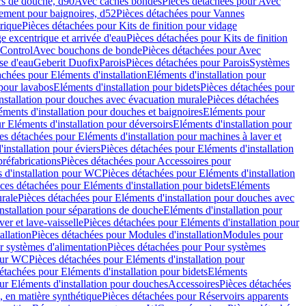
rs de douche, d90
Avec caches bondes
Pièces détachées pour Avec
ement pour baignoires, d52
Pièces détachées pour Vannes
trique
Pièces détachées pour Kits de finition pour vidage
ge excentrique et arrivée d'eau
Pièces détachées pour Kits de finition
hControl
Avec bouchons de bonde
Pièces détachées pour Avec
se d'eau
Geberit Duofix
Parois
Pièces détachées pour Parois
Systèmes
achées pour Eléments d'installation
Eléments d'installation pour
 pour lavabos
Eléments d'installation pour bidets
Pièces détachées pour
nstallation pour douches avec évacuation murale
Pièces détachées
ments d'installation pour douches et baignoires
Eléments pour
r Eléments d'installation pour déversoirs
Eléments d'installation pour
es détachées pour Eléments d'installation pour machines à laver et
installation pour éviers
Pièces détachées pour Eléments d'installation
réfabrications
Pièces détachées pour Accessoires pour
 d'installation pour WC
Pièces détachées pour Eléments d'installation
ces détachées pour Eléments d'installation pour bidets
Eléments
urale
Pièces détachées pour Eléments d'installation pour douches avec
nstallation pour séparations de douche
Eléments d'installation pour
er et lave-vaisselle
Pièces détachées pour Eléments d'installation pour
allation
Pièces détachées pour Modules d'installation
Modules pour
r systèmes d'alimentation
Pièces détachées pour Pour systèmes
pour WC
Pièces détachées pour Eléments d'installation pour
étachées pour Eléments d'installation pour bidets
Eléments
ur Eléments d'installation pour douches
Accessoires
Pièces détachées
 en matière synthétique
Pièces détachées pour Réservoirs apparents