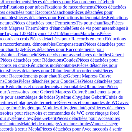
s
Raccordements
Pièces détachées pour Raccordements
Geberit
ords
Fixations pour tubes
Fixations de raccordements
Pièces détachées
ces détachées pour Raccords
Manchons
Pièces détachées pour
ontables
Pièces détachées pour Réductions indémontables
Réductions
metures
Pièces détachées pour Fermetures
Tés pour chauffage
Pièces
berit Mapress Therm
Joints d'étanchéité
Sets de vis pour assemblages à
one
Tuyaux 1.0034
Tuyaux 1.0215
Mamelons
Manchons
Pièces
ccords en croix
Pièces détachées pour Raccords en croix
Réductions
et raccordements, démontables
Compensateurs
Pièces détachées pour
ur chauffage
Pièces détachées pour Raccordements pour
nts
Joints d'étanchéité
Sets de vis pour assemblages de brides
Geberit
s
Pièces détachées pour Réductions
Coudes
Pièces détachées pour
ccords en croix
Réductions indémontables
Pièces détachées pour
teurs
Pièces détachées pour Obturateurs
Raccordements
Pièces
 pour Raccordements pour chauffage
Geberit Mapress Cuivre,
ons
Coudes
Pièces détachées pour Coudes
Tés
Pièces détachées pour
our Réductions et raccordements, démontables
Obturateurs
Pièces
pour Accessoires pour Geberit Mapress Cuivre
Etanchements pour
vis pour assemblages de brides
Système d'hygiène Geberit
Unités de
rtures et plaques de fermeture
Réservoirs et commandes de WC avec
inçage forcé hygiénique
Modules d’hygiène intégrés
Pièces détachées
essoires pour réservoirs et commandes de WC avec rinçage forcé
our système d'hygiène Geberit
Pièces détachées pour Accessoires
urs
Capteurs
Matériel de montage
Armatures brutes
Vannes à siège
accords à sertir Mepla
Pièces détachées pour Avec raccords à sertir