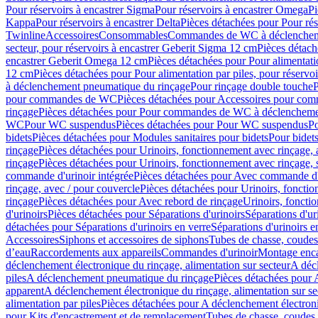
Pour réservoirs à encastrer Sigma
Pour réservoirs à encastrer Omega
Pi
Kappa
Pour réservoirs à encastrer Delta
Pièces détachées pour Pour rés
Twinline
Accessoires
Consommables
Commandes de WC à déclenchemen
secteur, pour réservoirs à encastrer Geberit Sigma 12 cm
Pièces détach
encastrer Geberit Omega 12 cm
Pièces détachées pour Pour alimentati
12 cm
Pièces détachées pour Pour alimentation par piles, pour réservo
à déclenchement pneumatique du rinçage
Pour rinçage double touche
P
pour commandes de WC
Pièces détachées pour Accessoires pour c
rinçage
Pièces détachées pour Pour commandes de WC à déclenchemen
WC
Pour WC suspendus
Pièces détachées pour Pour WC suspendus
P
bidets
Pièces détachées pour Modules sanitaires pour bidets
Pour bidets
rinçage
Pièces détachées pour Urinoirs, fonctionnement avec rinçage, 
rinçage
Pièces détachées pour Urinoirs, fonctionnement avec rinçage, 
commande d'urinoir intégrée
Pièces détachées pour Avec commande d'u
rinçage, avec / pour couvercle
Pièces détachées pour Urinoirs, fonctio
rinçage
Pièces détachées pour Avec rebord de rinçage
Urinoirs, foncti
d'urinoirs
Pièces détachées pour Séparations d'urinoirs
Séparations d'ur
détachées pour Séparations d'urinoirs en verre
Séparations d'urinoirs e
Accessoires
Siphons et accessoires de siphons
Tubes de chasse, coudes
d’eau
Raccordements aux appareils
Commandes d'urinoir
Montage enca
déclenchement électronique du rinçage, alimentation sur secteur
A décl
piles
A déclenchement pneumatique du rinçage
Pièces détachées pour
apparent
A déclenchement électronique du rinçage, alimentation sur se
alimentation par piles
Pièces détachées pour A déclenchement électroni
pour Kits d'encastrement et de remplacement
Tubes de chasse, coudes 