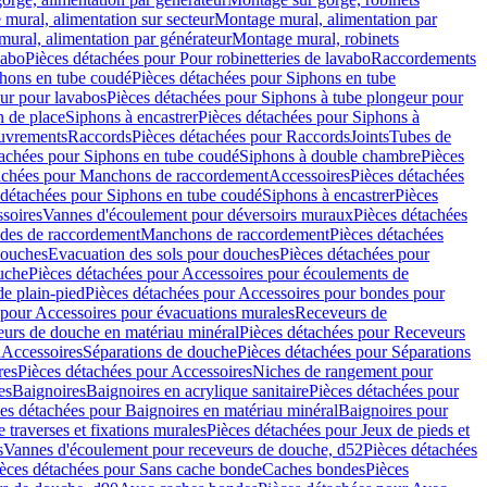
mural, alimentation sur secteur
Montage mural, alimentation par
ural, alimentation par générateur
Montage mural, robinets
vabo
Pièces détachées pour Pour robinetteries de lavabo
Raccordements
hons en tube coudé
Pièces détachées pour Siphons en tube
ur pour lavabos
Pièces détachées pour Siphons à tube plongeur pour
n de place
Siphons à encastrer
Pièces détachées pour Siphons à
uvrements
Raccords
Pièces détachées pour Raccords
Joints
Tubes de
tachées pour Siphons en tube coudé
Siphons à double chambre
Pièces
achées pour Manchons de raccordement
Accessoires
Pièces détachées
 détachées pour Siphons en tube coudé
Siphons à encastrer
Pièces
soires
Vannes d'écoulement pour déversoirs muraux
Pièces détachées
udes de raccordement
Manchons de raccordement
Pièces détachées
ouches
Evacuation des sols pour douches
Pièces détachées pour
uche
Pièces détachées pour Accessoires pour écoulements de
e plain-pied
Pièces détachées pour Accessoires pour bondes pour
 pour Accessoires pour évacuations murales
Receveurs de
urs de douche en matériau minéral
Pièces détachées pour Receveurs
n
Accessoires
Séparations de douche
Pièces détachées pour Séparations
res
Pièces détachées pour Accessoires
Niches de rangement pour
es
Baignoires
Baignoires en acrylique sanitaire
Pièces détachées pour
es détachées pour Baignoires en matériau minéral
Baignoires pour
e traverses et fixations murales
Pièces détachées pour Jeux de pieds et
s
Vannes d'écoulement pour receveurs de douche, d52
Pièces détachées
èces détachées pour Sans cache bonde
Caches bondes
Pièces