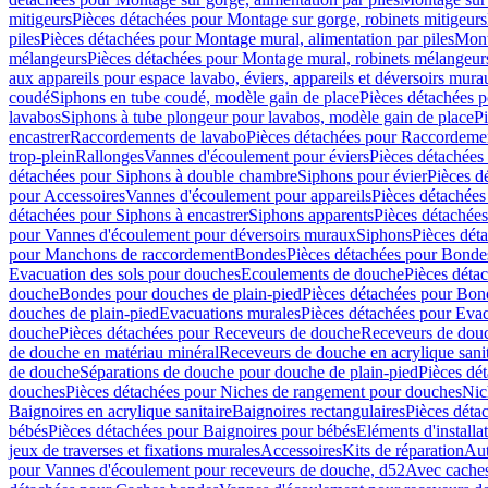
mitigeurs
Pièces détachées pour Montage sur gorge, robinets mitigeurs
piles
Pièces détachées pour Montage mural, alimentation par piles
Mont
mélangeurs
Pièces détachées pour Montage mural, robinets mélangeur
aux appareils pour espace lavabo, éviers, appareils et déversoirs mura
coudé
Siphons en tube coudé, modèle gain de place
Pièces détachées p
lavabos
Siphons à tube plongeur pour lavabos, modèle gain de place
P
encastrer
Raccordements de lavabo
Pièces détachées pour Raccordeme
trop-plein
Rallonges
Vannes d'écoulement pour éviers
Pièces détachées
détachées pour Siphons à double chambre
Siphons pour évier
Pièces d
pour Accessoires
Vannes d'écoulement pour appareils
Pièces détachées
détachées pour Siphons à encastrer
Siphons apparents
Pièces détachée
pour Vannes d'écoulement pour déversoirs muraux
Siphons
Pièces dét
pour Manchons de raccordement
Bondes
Pièces détachées pour Bonde
Evacuation des sols pour douches
Ecoulements de douche
Pièces déta
douche
Bondes pour douches de plain-pied
Pièces détachées pour Bon
douches de plain-pied
Evacuations murales
Pièces détachées pour Eva
douche
Pièces détachées pour Receveurs de douche
Receveurs de douch
de douche en matériau minéral
Receveurs de douche en acrylique sanit
de douche
Séparations de douche pour douche de plain-pied
Pièces dé
douches
Pièces détachées pour Niches de rangement pour douches
Nic
Baignoires en acrylique sanitaire
Baignoires rectangulaires
Pièces déta
bébés
Pièces détachées pour Baignoires pour bébés
Eléments d'installa
jeux de traverses et fixations murales
Accessoires
Kits de réparation
Aut
pour Vannes d'écoulement pour receveurs de douche, d52
Avec cache