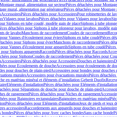
Montage mural, alimentation sur secteur
Pièces détachées pour Montage 
age mural, alimentation par générateur
Pièces détachées pour Montage m
s
Accessoires
Pièces détachées pour Accessoires
Pour robinetteries de la
ux
Vidages pour lavabos
Pièces détachées pour Vidages pour lavabos
Sip
our Siphons en tube coudé, modèle gain de place
Siphons à tube plonge
ièces détachées pour Siphons à tube plongeur pour lavabos, modèle gai
nts de lavabo
Manchons de raccordement
Coudes de raccordement
Reco
 pour Vannes d'écoulement pour éviers
Siphons en tube coudé
Pièces dé
étachées pour Siphons pour évier
Manchons de raccordement
Pièces dét
 pour Vannes d'écoulement pour appareils
Siphons en tube coudé
Pièces
s pour Siphons apparents
Raccords
Pièces détachées pour Raccords
Acces
achées pour Siphons
Coudes de raccordement
Pièces détachées pour Co
s
Accessoires
Pièces détachées pour Accessoires
Douches et baignoires
D
chées pour Ecoulements de douche
Accessoires pour écoulements de do
des pour douches de plain-pied
Accessoires pour bondes pour douches d
cuations murales
Accessoires pour évacuations murales
Pièces détachées
e en matériau minéral et éléments d’installation Geberit Duofix
Receve
aire
Eléments d'installation
Pièces détachées pour Eléments d'installatio
tachées pour Séparations de douche pour douche de plain-pied
Accessoi
hes de rangement
Pièces détachées pour Niches de rangement
Accessoir
chées pour Baignoires rectangulaires
Baignoires en matériau minéral
Pièc
tion
Pièces détachées pour Eléments d'installation
Jeux de pieds et jeux d
res accessoires
Raccordements aux appareils pour douches et baignoire
s bondes
Pièces détachées pour Avec caches bondes
Sans cache bonde
Pi