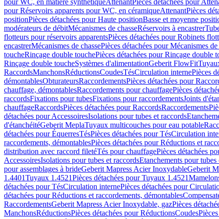
pour WC, en matière synthétique
Attenant
Pièces détachées pour Atten
pour Réservoirs apparents pour WC, en céramique
Attenant
Pièces dét
position
Pièces détachées pour Haute position
Basse et moyenne positi
modérateurs de débit
Mécanismes de chasse
Réservoirs à encastrer
Tube
flotteurs pour réservoirs apparents
Pièces détachées pour Robinets flott
encastrer
Mécanismes de chasse
Pièces détachées pour Mécanismes de
touche
Rinçage double touche
Pièces détachées pour Rinçage double 
Rinçage double touche
Systèmes d'alimentation
Geberit FlowFit
Tuyaux
Raccords
Manchons
Réductions
Coudes
Tés
Circulation interne
Pièces d
démontables
Obturateurs
Raccordements
Pièces détachées pour Racco
chauffage, démontables
Raccordements pour chauffage
Pièces détaché
raccords
Fixations pour tubes
Fixations pour raccordements
Joints d'éta
chauffage
Raccords
Pièces détachées pour Raccords
Raccordements
Piè
détachées pour Accessoires
Isolations pour tubes et raccords
Etanchemen
d'étanchéité
Geberit Mepla
Tuyaux multicouches pour eau potable
Racc
détachées pour Équerres
Tés
Pièces détachées pour Tés
Circulation int
raccordements, démontables
Pièces détachées pour Réductions et rac
distribution avec raccord fileté
Tés pour chauffage
Pièces détachées po
Accessoires
Isolations pour tubes et raccords
Etanchements pour tubes 
pour assemblages à bride
Geberit Mapress Acier Inoxydable
Geberit M
1.4401
Tuyaux 1.4521
Pièces détachées pour Tuyaux 1.4521
Mamelon
détachées pour Tés
Circulation interne
Pièces détachées pour Circulati
détachées pour Réductions et raccordements, démontables
Compensat
Raccordements
Geberit Mapress Acier Inoxydable, gaz
Pièces détaché
Manchons
Réductions
Pièces détachées pour Réductions
Coudes
Pièces