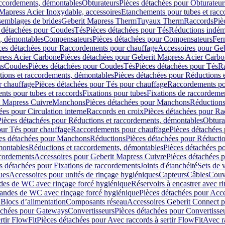
accordements, démontables
Obturateurs
Pièces détachées pour Obturateur
Mapress Acier Inoxydable, accessoires
Etanchements pour tubes et racc
ssemblages de brides
Geberit Mapress Therm
Tuyaux Therm
Raccords
Piè
 détachées pour Coudes
Tés
Pièces détachées pour Tés
Réductions indém
s, démontables
Compensateurs
Pièces détachées pour Compensateurs
Fer
ces détachées pour Raccordements pour chauffage
Accessoires pour Ge
ress Acier Carbone
Pièces détachées pour Geberit Mapress Acier Carb
ns
Coudes
Pièces détachées pour Coudes
Tés
Pièces détachées pour Tés
Ra
ions et raccordements, démontables
Pièces détachées pour Réductions 
r chauffage
Pièces détachées pour Tés pour chauffage
Raccordements po
ts pour tubes et raccords
Fixations pour tubes
Fixations de raccordeme
t Mapress Cuivre
Manchons
Pièces détachées pour Manchons
Réduction
ées pour Circulation interne
Raccords en croix
Pièces détachées pour Ra
Pièces détachées pour Réductions et raccordements, démontables
Obtura
our Tés pour chauffage
Raccordements pour chauffage
Pièces détachées
es détachées pour Manchons
Réductions
Pièces détachées pour Réducti
montables
Réductions et raccordements, démontables
Pièces détachées p
cordements
Accessoires pour Geberit Mapress Cuivre
Pièces détachées 
s détachées pour Fixations de raccordements
Joints d'étanchéité
Sets de 
ues
Accessoires pour unités de rinçage hygiéniques
Capteurs
Câbles
Couve
des de WC avec rinçage forcé hygiénique
Réservoirs à encastrer avec r
mandes de WC avec rinçage forcé hygiénique
Pièces détachées pour Acc
 Blocs d’alimentation
Composants réseau
Accessoires Geberit Connect p
achées pour Gateways
Convertisseurs
Pièces détachées pour Convertisse
rtir FlowFit
Pièces détachées pour Avec raccords à sertir FlowFit
Avec r