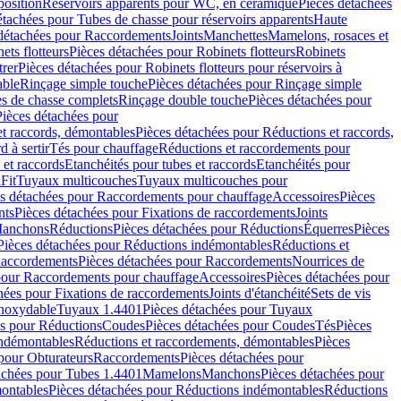
position
Réservoirs apparents pour WC, en céramique
Pièces détachées
étachées pour Tubes de chasse pour réservoirs apparents
Haute
détachées pour Raccordements
Joints
Manchettes
Mamelons, rosaces et
ets flotteurs
Pièces détachées pour Robinets flotteurs
Robinets
trer
Pièces détachées pour Robinets flotteurs pour réservoirs à
able
Rinçage simple touche
Pièces détachées pour Rinçage simple
s de chasse complets
Rinçage double touche
Pièces détachées pour
Pièces détachées pour
t raccords, démontables
Pièces détachées pour Réductions et raccords,
d à sertir
Tés pour chauffage
Réductions et raccordements pour
 et raccords
Etanchéités pour tubes et raccords
Etanchéités pour
Fit
Tuyaux multicouches
Tuyaux multicouches pour
s détachées pour Raccordements pour chauffage
Accessoires
Pièces
nts
Pièces détachées pour Fixations de raccordements
Joints
Manchons
Réductions
Pièces détachées pour Réductions
Équerres
Pièces
Pièces détachées pour Réductions indémontables
Réductions et
accordements
Pièces détachées pour Raccordements
Nourrices de
pour Raccordements pour chauffage
Accessoires
Pièces détachées pour
hées pour Fixations de raccordements
Joints d'étanchéité
Sets de vis
Inoxydable
Tuyaux 1.4401
Pièces détachées pour Tuyaux
es pour Réductions
Coudes
Pièces détachées pour Coudes
Tés
Pièces
indémontables
Réductions et raccordements, démontables
Pièces
pour Obturateurs
Raccordements
Pièces détachées pour
achées pour Tubes 1.4401
Mamelons
Manchons
Pièces détachées pour
ontables
Pièces détachées pour Réductions indémontables
Réductions