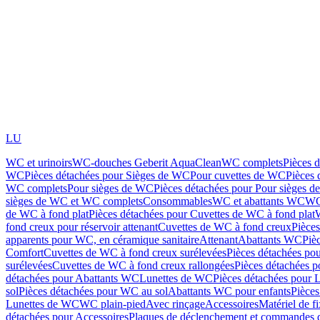
LU
WC et urinoirs
WC-douches Geberit AquaClean
WC complets
Pièces 
WC
Pièces détachées pour Sièges de WC
Pour cuvettes de WC
Pièces 
WC complets
Pour sièges de WC
Pièces détachées pour Pour sièges 
sièges de WC et WC complets
Consommables
WC et abattants WC
WC
de WC à fond plat
Pièces détachées pour Cuvettes de WC à fond plat
fond creux pour réservoir attenant
Cuvettes de WC à fond creux
Pièce
apparents pour WC, en céramique sanitaire
Attenant
Abattants WC
Piè
Comfort
Cuvettes de WC à fond creux surélevées
Pièces détachées po
surélevées
Cuvettes de WC à fond creux rallongées
Pièces détachées p
détachées pour Abattants WC
Lunettes de WC
Pièces détachées pour 
sol
Pièces détachées pour WC au sol
Abattants WC pour enfants
Pièces
Lunettes de WC
WC plain-pied
Avec rinçage
Accessoires
Matériel de f
détachées pour Accessoires
Plaques de déclenchement et commandes