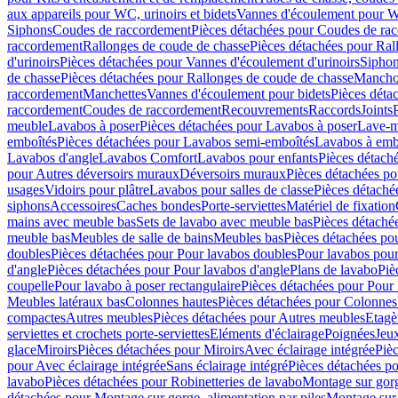
aux appareils pour WC, urinoirs et bidets
Vannes d'écoulement pour W
Siphons
Coudes de raccordement
Pièces détachées pour Coudes de ra
raccordement
Rallonges de coude de chasse
Pièces détachées pour Ral
d'urinoirs
Pièces détachées pour Vannes d'écoulement d'urinoirs
Siphon
de chasse
Pièces détachées pour Rallonges de coude de chasse
Mancho
raccordement
Manchettes
Vannes d'écoulement pour bidets
Pièces déta
raccordement
Coudes de raccordement
Recouvrements
Raccords
Joints
meuble
Lavabos à poser
Pièces détachées pour Lavabos à poser
Lave-m
emboîtés
Pièces détachées pour Lavabos semi-emboîtés
Lavabos à emb
Lavabos d'angle
Lavabos Comfort
Lavabos pour enfants
Pièces détach
pour Autres déversoirs muraux
Déversoirs muraux
Pièces détachées p
usages
Vidoirs pour plâtre
Lavabos pour salles de classe
Pièces détaché
siphons
Accessoires
Caches bondes
Porte-serviettes
Matériel de fixation
mains avec meuble bas
Sets de lavabo avec meuble bas
Pièces détaché
meuble bas
Meubles de salle de bains
Meubles bas
Pièces détachées po
doubles
Pièces détachées pour Pour lavabos doubles
Pour lavabos pou
d'angle
Pièces détachées pour Pour lavabos d'angle
Plans de lavabo
Piè
coupelle
Pour lavabo à poser rectangulaire
Pièces détachées pour Pour 
Meubles latéraux bas
Colonnes hautes
Pièces détachées pour Colonnes
compactes
Autres meubles
Pièces détachées pour Autres meubles
Etagè
serviettes et crochets porte-serviettes
Eléments d'éclairage
Poignées
Jeu
glace
Miroirs
Pièces détachées pour Miroirs
Avec éclairage intégrée
Pièc
pour Avec éclairage intégrée
Sans éclairage intégré
Pièces détachées po
lavabo
Pièces détachées pour Robinetteries de lavabo
Montage sur gorg
détachées pour Montage sur gorge, alimentation par piles
Montage sur 