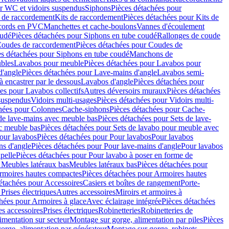
r WC et vidoirs suspendus
Siphons
Pièces détachées pour
 de raccordement
Kits de raccordement
Pièces détachées pour Kits de
ccords en PVC
Manchettes et cache-boulons
Vannes d'écoulement
oudé
Pièces détachées pour Siphons en tube coudé
Rallonges de coude
oudes de raccordement
Pièces détachées pour Coudes de
es détachées pour Siphons en tube coudé
Manchons de
bles
Lavabos pour meuble
Pièces détachées pour Lavabos pour
d'angle
Pièces détachées pour Lave-mains d'angle
Lavabos semi-
 encastrer par le dessous
Lavabos d'angle
Pièces détachées pour
es pour Lavabos collectifs
Autres déversoirs muraux
Pièces détachées
 suspendus
Vidoirs multi-usages
Pièces détachées pour Vidoirs multi-
hées pour Colonnes
Cache-siphons
Pièces détachées pour Cache-
de lave-mains avec meuble bas
Pièces détachées pour Sets de lave-
c meuble bas
Pièces détachées pour Sets de lavabo pour meuble avec
our lavabos
Pièces détachées pour Pour lavabos
Pour lavabos
ns d'angle
Pièces détachées pour Pour lave-mains d'angle
Pour lavabos
pelle
Pièces détachées pour Pour lavabo à poser en forme de
 Meubles latéraux bas
Meubles latéraux bas
Pièces détachées pour
rmoires hautes compactes
Pièces détachées pour Armoires hautes
étachées pour Accessoires
Casiers et boîtes de rangement
Porte-
Prises électriques
Autres accessoires
Miroirs et armoires à
hées pour Armoires à glace
Avec éclairage intégrée
Pièces détachées
es accessoires
Prises électriques
Robinetteries
Robinetteries de
imentation sur secteur
Montage sur gorge, alimentation par piles
Pièces
orge, alimentation par générateur
Montage sur gorge, robinets