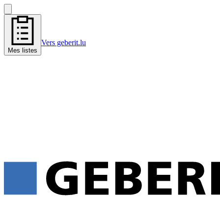
Vers geberit.lu
Mes listes