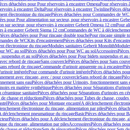
èces détachées pour Pour réservoirs à encastrer Omega
Pour réservoirs 
ervoirs à encastrer Delta
Pour réservoirs à encastrer Twinline
Pièces déta
t électronique du rinçage
Pièces détachées pour Commandes de WC à
ées pour Pour alimentation sur secteur, pour réservoirs à encastrer Geb
on sur secteur, pour réservoirs à encastrer Geberit Omega 12 cm
Pour al
irs à encastrer Geberit Sigma 12 cm
Commandes de WC à déclenchement
ièces détachées pour Pour rinçage double touche
Pour rinçage simple t
ommandes de WC
Kits d'encastrement
Pièces détachées pour Kits d'encast
t électronique du rinçage
Modules sanitaires Geberit Monolith
Modules
our WC au sol
Pièces détachées pour Pour WC au sol
Accessoires
Pièces
 suspendus et au sol
Pièces détachées pour Pour bidets suspendus et au 
avec rebord de rinçage
Sans couvercle
Pièces détachées pour Sans couve
sans rebord de rinçage
Commande d'urinoir apparente ou à encastrer
Piè
rinoir intégrée
Pour commande d'urinoir intégrée
Pièces détachées pou
nnement avec rinçage, avec / pour couvercle
Sans rebord de rinçage
Pièc
onnement sans eau
Pièces détachées pour Urinoirs, fonctionnement sans 
inoirs en matière synthétique
Pièces détachées pour Séparations d'urinoi
n céramique sanitaire
Pièces détachées pour Séparations d'urinoirs en cé
 de chasse et réductions
Pièces détachées pour Tubes de chasse, coudes 
stré
Pièces détachées pour Montage encastré
A déclenchement électroniq
enchement électronique du rinçage, alimentation par piles
Pièces détach
 A déclenchement pneumatique du rinçage
Basic
Pièces détachées pour B
cteur
Pièces détachées pour A déclenchement électronique du rinçage, al
que du rinçage, alimentation par piles
Accessoires
Pièces détachées pou
de chasse et réductions
Sets de rénovation
Pièces détachées pour Sets de