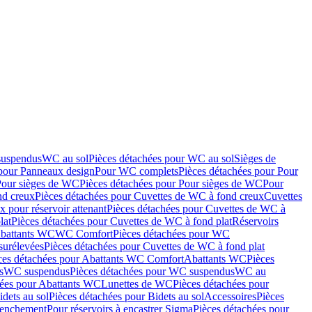
suspendus
WC au sol
Pièces détachées pour WC au sol
Sièges de
 pour Panneaux design
Pour WC complets
Pièces détachées pour Pour
Pour sièges de WC
Pièces détachées pour Pour sièges de WC
Pour
nd creux
Pièces détachées pour Cuvettes de WC à fond creux
Cuvettes
 pour réservoir attenant
Pièces détachées pour Cuvettes de WC à
lat
Pièces détachées pour Cuvettes de WC à fond plat
Réservoirs
Abattants WC
WC Comfort
Pièces détachées pour WC
surélevées
Pièces détachées pour Cuvettes de WC à fond plat
ces détachées pour Abattants WC Comfort
Abattants WC
Pièces
s
WC suspendus
Pièces détachées pour WC suspendus
WC au
hées pour Abattants WC
Lunettes de WC
Pièces détachées pour
idets au sol
Pièces détachées pour Bidets au sol
Accessoires
Pièces
clenchement
Pour réservoirs à encastrer Sigma
Pièces détachées pour