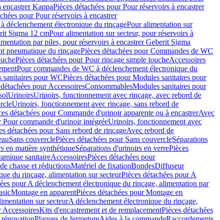
à encastrer Kappa
Pièces détachées pour Pour réservoirs à encastrer
chées pour Pour réservoirs à encastrer
 déclenchement électronique du rinçage
Pour alimentation sur
erit Sigma 12 cm
Pour alimentation sur secteur, pour réservoirs à
imentation par piles, pour réservoirs à encastrer Geberit Sigma
 pneumatique du rinçage
Pièces détachées pour Commandes de WC
ouche
Pièces détachées pour Pour rinçage simple touche
Accessoires
rement
Pour commandes de WC à déclenchement électronique du
 sanitaires pour WC
Pièces détachées pour Modules sanitaires pour
 détachées pour Accessoires
Consommables
Modules sanitaires pour
sol
Urinoirs
Urinoirs, fonctionnement avec rinçage, avec rebord de
rcle
Urinoirs, fonctionnement avec rinçage, sans rebord de
ces détachées pour Commande d'urinoir apparente ou à encastrer
Avec
r Pour commande d'urinoir intégrée
Urinoirs, fonctionnement avec
es détachées pour Sans rebord de rinçage
Avec rebord de
eau
Sans couvercle
Pièces détachées pour Sans couvercle
Séparations
rs en matière synthétique
Séparations d'urinoirs en verre
Pièces
ramique sanitaire
Accessoires
Pièces détachées pour
de chasse et réductions
Matériel de fixation
Bondes
Diffuseur
ue du rinçage, alimentation sur secteur
Pièces détachées pour A
ées pour A déclenchement électronique du rinçage, alimentation par
asic
Montage en apparent
Pièces détachées pour Montage en
imentation sur secteur
A déclenchement électronique du rinçage,
r Accessoires
Kits d'encastrement et de remplacement
Pièces détachées
 rénovation
Plaques de fermeture
Aides à la commande
Raccordements