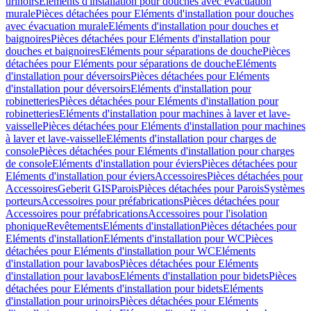
urinoirs
Eléments d'installation pour douches avec évacuation
murale
Pièces détachées pour Eléments d'installation pour douches
avec évacuation murale
Eléments d'installation pour douches et
baignoires
Pièces détachées pour Eléments d'installation pour
douches et baignoires
Eléments pour séparations de douche
Pièces
détachées pour Eléments pour séparations de douche
Eléments
d'installation pour déversoirs
Pièces détachées pour Eléments
d'installation pour déversoirs
Eléments d'installation pour
robinetteries
Pièces détachées pour Eléments d'installation pour
robinetteries
Eléments d'installation pour machines à laver et lave-
vaisselle
Pièces détachées pour Eléments d'installation pour machines
à laver et lave-vaisselle
Eléments d'installation pour charges de
console
Pièces détachées pour Eléments d'installation pour charges
de console
Eléments d'installation pour éviers
Pièces détachées pour
Eléments d'installation pour éviers
Accessoires
Pièces détachées pour
Accessoires
Geberit GIS
Parois
Pièces détachées pour Parois
Systèmes
porteurs
Accessoires pour préfabrications
Pièces détachées pour
Accessoires pour préfabrications
Accessoires pour l'isolation
phonique
Revêtements
Eléments d'installation
Pièces détachées pour
Eléments d'installation
Eléments d'installation pour WC
Pièces
détachées pour Eléments d'installation pour WC
Eléments
d'installation pour lavabos
Pièces détachées pour Eléments
d'installation pour lavabos
Eléments d'installation pour bidets
Pièces
détachées pour Eléments d'installation pour bidets
Eléments
d'installation pour urinoirs
Pièces détachées pour Eléments