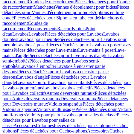
raccordement
Coudes de raccordement
Pièces détachées pour Coudes
de raccordement
Manchettes
Vannes d'écoulement pour bidets
Pièces
détachées pour Vannes d'écoulement pour bidets
Siphons en tube
coudé
Pièces détachées pour Siphons en tube coudé
Manchons de
raccordement
Coudes de
raccordement
Recouvrements
Raccords
Joints
Point
d'eau
Lavabos
Lavabos
Pièces détachées pour Lavabos
Lavabos
doubles
Lavabos pour meuble
Pièces détachées pour Lavabos pour
meuble
Lavabos à poser
Pièces détachées pour Lavabos à poser
Lave-
mains
Pièces détachées pour Lave-mains
Lave-mains à poser
Lave-
mains d'angle
Pièces détachées pour Lave-mains d'angle
Lavabos
semi-emboîtés
Pièces détachées pour Lavabos semi-
emboîtés
Lavabos à emboîter
Lavabos à encastrer par le
dessous
Pièces détachées pour Lavabos à encastrer par le
dessous
Lavabos d'angle
Pièces détachées pour Lavabos
d'angle
Lavabos Comfort
Lavabos pour enfants
Pièces détachées pour
Lavabos pour enfants
Lavabos
Lavabos collectifs
Pièces détachées
pour Lavabos collectifs
Autres déversoirs muraux
Pièces détachées
pour Autres déversoirs muraux
Déversoirs muraux
Pièces détachées
pour Déversoirs muraux
Vidoirs suspendus
Pièces détachées pour
Vidoirs suspendus
Vidoirs multi-usages
Pièces détachées pour Vidoirs
multi-usages
Vidoirs pour plâtre
Lavabos pour salles de classe
Pièces
détachées pour Lavabos pour salles de
classe
Accessoires
Colonnes
Pièces détachées pour Colonnes
Cache-
siphons
Pièces détachées pour Cache-siphons
Accessoires
Caches