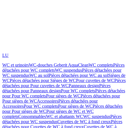
LU
WC et urinoirs
WC-douches Geberit AquaClean
WC complets
Pièces
détachées pour WC complets
WC suspendus
Pièces détachées pour
WC suspendus
WC au sol
Pièces détachées pour WC au sol
Sièges de
WC
Pièces détachées pour Sièges de WC
Pour cuvettes de WC
Pièces
détachées pour Pour cuvettes de WC
Panneaux design
Pièces
détachées pour Panneaux design
Pour WC complets
Pièces détachées
pour Pour WC complets
Pour sièges de WC
Pièces détachées pour
Pour sièges de WC
Accessoires
Pièces détachées pour
Accessoires
Pour WC complets
Pour sièges de WC
Pièces détachées
pour Pour sièges de WC
Pour sièges de WC et WC
complets
Consommables
WC et abattants WC
WC suspendus
Pièces
détachées pour WC suspendus
Cuvettes de WC à fond creux
Pièces
détachées pour Cuvettes de WC à fond creux
Cuvettes de WC à