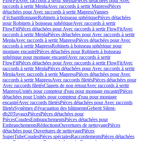
FlowFit
Avec raccords à sertir Mepla
Pièces détachées pour Avec
raccords à sertir Mepla
Avec raccords à sertir Mapress
Pièces
détachées pour Avec raccords à sertir Mapress
Vannes
d’échantillonnage
Robinets à boisseau sphérique
Pièces détachées
pour Robinets à boisseau sphérique
Avec raccords à sertir
FlowFit
Pièces détachées pour Avec raccords à sertir FlowFit
Avec
raccords à sertir Mepla
Pièces détachées pour Avec raccords à sertir
Mepla
Avec raccords à sertir Mapress
Pièces détachées pour Avec
raccords à sertir Mapress
Robinets à boisseau sphérique pour
montage encastré
Pièces détachées pour Robinets à boisseau
sphérique pour montage encastré
Avec raccords à sertir
FlowFit
Pièces détachées pour Avec raccords à sertir FlowFit
Avec
raccords à sertir Mepla
Pièces détachées pour Avec raccords à sertir
Mepla
Avec raccords à sertir Mapress
Pièces détachées pour Avec
raccords à sertir Mapress
Avec raccords filetés
Pièces détachées pour
Avec raccords filetés
Clapets de non retour
Avec raccords à sertir
Mapress
Unités pour compteur d'eau pour montage encastré
Pièces
détachées pour Unités pour compteur d'eau pour montage
encastré
Avec raccords filetés
Pièces détachées pour Avec raccords
filetés
Systèmes d'évacuation des bâtiments
Geberit Silent-
db20
Tuyaux
Pièces
Pièces détachées pour
Pièces
Coudes
Embranchements
Pièces détachées pour
Embranchements
Réductions
Ouvertures de nettoyage
Pièces
détachées pour Ouvertures de nettoyage
Pièces
SuperTube
Coudes
Pièces spéciales
Raccordements
Pièces détachées