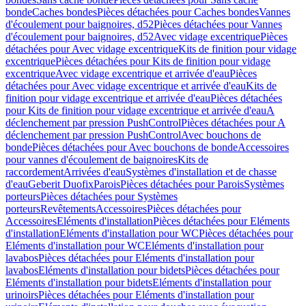
bonde
Caches bondes
Pièces détachées pour Caches bondes
Vannes
d'écoulement pour baignoires, d52
Pièces détachées pour Vannes
d'écoulement pour baignoires, d52
Avec vidage excentrique
Pièces
détachées pour Avec vidage excentrique
Kits de finition pour vidage
excentrique
Pièces détachées pour Kits de finition pour vidage
excentrique
Avec vidage excentrique et arrivée d'eau
Pièces
détachées pour Avec vidage excentrique et arrivée d'eau
Kits de
finition pour vidage excentrique et arrivée d'eau
Pièces détachées
pour Kits de finition pour vidage excentrique et arrivée d'eau
A
déclenchement par pression PushControl
Pièces détachées pour A
déclenchement par pression PushControl
Avec bouchons de
bonde
Pièces détachées pour Avec bouchons de bonde
Accessoires
pour vannes d'écoulement de baignoires
Kits de
raccordement
Arrivées d'eau
Systèmes d'installation et de chasse
d'eau
Geberit Duofix
Parois
Pièces détachées pour Parois
Systèmes
porteurs
Pièces détachées pour Systèmes
porteurs
Revêtements
Accessoires
Pièces détachées pour
Accessoires
Eléments d'installation
Pièces détachées pour Eléments
d'installation
Eléments d'installation pour WC
Pièces détachées pour
Eléments d'installation pour WC
Eléments d'installation pour
lavabos
Pièces détachées pour Eléments d'installation pour
lavabos
Eléments d'installation pour bidets
Pièces détachées pour
Eléments d'installation pour bidets
Eléments d'installation pour
urinoirs
Pièces détachées pour Eléments d'installation pour