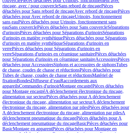
couvercle
Pièces détachées pour Urinoirs, fonctionnement avec
rinçage, avec / pour couvercle
Sans rebord de rinçage
Pièces
détachées pour Sans rebord de rinçage
Avec rebord de rinçage
Pièces
détachées pour Avec rebord de rinçage
Urinoirs, fonctionnement
sans eau
Pièces détachées pour Urinoirs, fonctionnement sans
eau
Sans couvercle
Pièces détachées pour Sans couvercle
Séparations
d'urinoirs
Pièces détachées pour Séparations d'urinoirs
Séparations
d'urinoirs en matière synthétique
Pièces détachées pour Séparations
d'urinoirs en matière synthétique
Séparations d'urinoirs en
verre
Pièces détachées pour Séparations d'urinoirs en
verre
Séparations d'urinoirs en céramique sanitaire
Pièces détachées
pour Séparations d'urinoirs en céramique sanitaire
Accessoires
Pièces
détachées pour Accessoires
Siphons et accessoires de siphons
Tubes
de chasse, coudes de chasse et réductions
Pièces détachées pour
Tubes de chasse, coudes de chasse et réductions
Matériel de
fixation
Bondes
Diffuseur d’eau
Raccordements aux
appareils
Commandes d'urinoir
Montage encastré
Pièces détachées
pour Montage encastré
A déclenchement électronique du rinçage,
alimentation sur secteur
Pièces détachées pour A déclenchement
électronique du rinçage, alimentation sur secteur
A déclenchement
électronique du rinçage, alimentation par piles
Pièces détachées pour
A déclenchement électronique du rinçage, alimentation par piles
A
déclenchement pneumatique du rinçage
Pièces détachées pour A
déclenchement pneumatique du rinçage
Basic
Pièces détachées pour
Basic
Montage en apparent
Pièces détachées pour Montage en