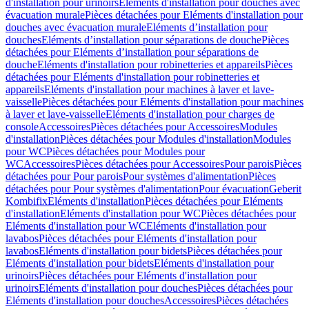
d'installation pour urinoirs
Eléments d'installation pour douches avec
évacuation murale
Pièces détachées pour Eléments d'installation pour
douches avec évacuation murale
Eléments d’installation pour
douches
Eléments d’installation pour séparations de douche
Pièces
détachées pour Eléments d’installation pour séparations de
douche
Eléments d'installation pour robinetteries et appareils
Pièces
détachées pour Eléments d'installation pour robinetteries et
appareils
Eléments d'installation pour machines à laver et lave-
vaisselle
Pièces détachées pour Eléments d'installation pour machines
à laver et lave-vaisselle
Eléments d'installation pour charges de
console
Accessoires
Pièces détachées pour Accessoires
Modules
d'installation
Pièces détachées pour Modules d'installation
Modules
pour WC
Pièces détachées pour Modules pour
WC
Accessoires
Pièces détachées pour Accessoires
Pour parois
Pièces
détachées pour Pour parois
Pour systèmes d'alimentation
Pièces
détachées pour Pour systèmes d'alimentation
Pour évacuation
Geberit
Kombifix
Eléments d'installation
Pièces détachées pour Eléments
d'installation
Eléments d'installation pour WC
Pièces détachées pour
Eléments d'installation pour WC
Eléments d'installation pour
lavabos
Pièces détachées pour Eléments d'installation pour
lavabos
Eléments d'installation pour bidets
Pièces détachées pour
Eléments d'installation pour bidets
Eléments d'installation pour
urinoirs
Pièces détachées pour Eléments d'installation pour
urinoirs
Eléments d'installation pour douches
Pièces détachées pour
Eléments d'installation pour douches
Accessoires
Pièces détachées