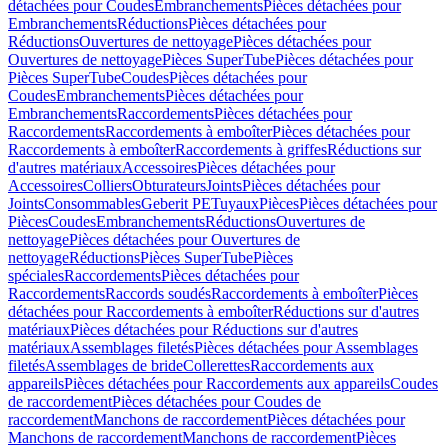
détachées pour Coudes
Embranchements
Pièces détachées pour
Embranchements
Réductions
Pièces détachées pour
Réductions
Ouvertures de nettoyage
Pièces détachées pour
Ouvertures de nettoyage
Pièces SuperTube
Pièces détachées pour
Pièces SuperTube
Coudes
Pièces détachées pour
Coudes
Embranchements
Pièces détachées pour
Embranchements
Raccordements
Pièces détachées pour
Raccordements
Raccordements à emboîter
Pièces détachées pour
Raccordements à emboîter
Raccordements à griffes
Réductions sur
d'autres matériaux
Accessoires
Pièces détachées pour
Accessoires
Colliers
Obturateurs
Joints
Pièces détachées pour
Joints
Consommables
Geberit PE
Tuyaux
Pièces
Pièces détachées pour
Pièces
Coudes
Embranchements
Réductions
Ouvertures de
nettoyage
Pièces détachées pour Ouvertures de
nettoyage
Réductions
Pièces SuperTube
Pièces
spéciales
Raccordements
Pièces détachées pour
Raccordements
Raccords soudés
Raccordements à emboîter
Pièces
détachées pour Raccordements à emboîter
Réductions sur d'autres
matériaux
Pièces détachées pour Réductions sur d'autres
matériaux
Assemblages filetés
Pièces détachées pour Assemblages
filetés
Assemblages de bride
Collerettes
Raccordements aux
appareils
Pièces détachées pour Raccordements aux appareils
Coudes
de raccordement
Pièces détachées pour Coudes de
raccordement
Manchons de raccordement
Pièces détachées pour
Manchons de raccordement
Manchons de raccordement
Pièces