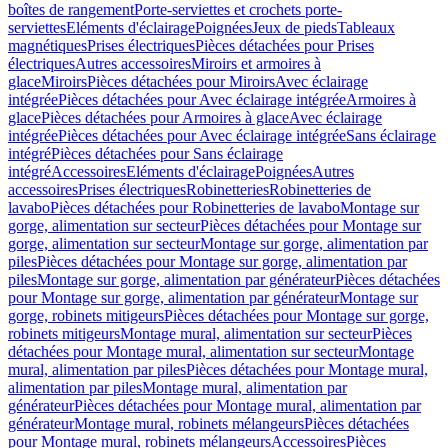
boîtes de rangement
Porte-serviettes et crochets porte-
serviettes
Eléments d'éclairage
Poignées
Jeux de pieds
Tableaux
magnétiques
Prises électriques
Pièces détachées pour Prises
électriques
Autres accessoires
Miroirs et armoires à
glace
Miroirs
Pièces détachées pour Miroirs
Avec éclairage
intégrée
Pièces détachées pour Avec éclairage intégrée
Armoires à
glace
Pièces détachées pour Armoires à glace
Avec éclairage
intégrée
Pièces détachées pour Avec éclairage intégrée
Sans éclairage
intégré
Pièces détachées pour Sans éclairage
intégré
Accessoires
Eléments d'éclairage
Poignées
Autres
accessoires
Prises électriques
Robinetteries
Robinetteries de
lavabo
Pièces détachées pour Robinetteries de lavabo
Montage sur
gorge, alimentation sur secteur
Pièces détachées pour Montage sur
gorge, alimentation sur secteur
Montage sur gorge, alimentation par
piles
Pièces détachées pour Montage sur gorge, alimentation par
piles
Montage sur gorge, alimentation par générateur
Pièces détachées
pour Montage sur gorge, alimentation par générateur
Montage sur
gorge, robinets mitigeurs
Pièces détachées pour Montage sur gorge,
robinets mitigeurs
Montage mural, alimentation sur secteur
Pièces
détachées pour Montage mural, alimentation sur secteur
Montage
mural, alimentation par piles
Pièces détachées pour Montage mural,
alimentation par piles
Montage mural, alimentation par
générateur
Pièces détachées pour Montage mural, alimentation par
générateur
Montage mural, robinets mélangeurs
Pièces détachées
pour Montage mural, robinets mélangeurs
Accessoires
Pièces