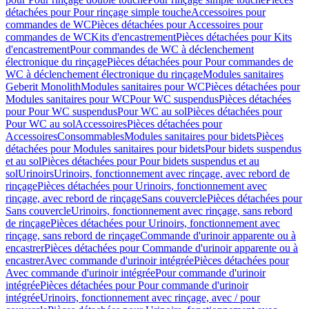
détachées pour Pour rinçage simple touche
Accessoires pour
commandes de WC
Pièces détachées pour Accessoires pour
commandes de WC
Kits d'encastrement
Pièces détachées pour Kits
d'encastrement
Pour commandes de WC à déclenchement
électronique du rinçage
Pièces détachées pour Pour commandes de
WC à déclenchement électronique du rinçage
Modules sanitaires
Geberit Monolith
Modules sanitaires pour WC
Pièces détachées pour
Modules sanitaires pour WC
Pour WC suspendus
Pièces détachées
pour Pour WC suspendus
Pour WC au sol
Pièces détachées pour
Pour WC au sol
Accessoires
Pièces détachées pour
Accessoires
Consommables
Modules sanitaires pour bidets
Pièces
détachées pour Modules sanitaires pour bidets
Pour bidets suspendus
et au sol
Pièces détachées pour Pour bidets suspendus et au
sol
Urinoirs
Urinoirs, fonctionnement avec rinçage, avec rebord de
rinçage
Pièces détachées pour Urinoirs, fonctionnement avec
rinçage, avec rebord de rinçage
Sans couvercle
Pièces détachées pour
Sans couvercle
Urinoirs, fonctionnement avec rinçage, sans rebord
de rinçage
Pièces détachées pour Urinoirs, fonctionnement avec
rinçage, sans rebord de rinçage
Commande d'urinoir apparente ou à
encastrer
Pièces détachées pour Commande d'urinoir apparente ou à
encastrer
Avec commande d'urinoir intégrée
Pièces détachées pour
Avec commande d'urinoir intégrée
Pour commande d'urinoir
intégrée
Pièces détachées pour Pour commande d'urinoir
intégrée
Urinoirs, fonctionnement avec rinçage, avec / pour