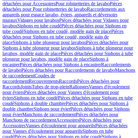
détachées pour Accessoires
Pour robinetteries de lavabo
Pièces
détachées pour Pour robinetteries de lavabo
Raccordements aux
appareils pour espace lavabo, éviers, appareils et déversoirs
muraux
Vidages pour lavabos
Pièces détachées pour Vidages pour
lavabos
Siphons en tube coudé
Pièces détachées pour Siphons en
tube coudé
Siphons en tube coudé, modèle gain de place
Pièces
détachées pour Siphons en tube coudé, modèle gain de
place
Siphons à tube plongeur pour lavabos
Pièces détachées pour
Siphons à tube plongeur pour lavabos
Siphons à tube plongeur pour
lavabos, modèle gain de place
Pièces détachées pour Siphons à tube
plongeur pour lavabos, modèle gain de place
Siphons à
encastrer
Pièces détachées pour Siphons à encastrer
Raccordements
de lavabo
Pièces détachées pour Raccordements de lavabo
Manchons
de raccordement
Coudes de
raccordement
Recouvrements
Raccords
Pièces détachées pour
Raccords
Joints
Tubes de trop-plein
Rallonges
Vannes d'écoulement
pour éviers
Pièces détachées pour Vannes d'écoulement pour
éviers
Siphons en tube coudé
Pièces détachées pour Siphons en tube
coudé
Siphons à double chambre
Pièces détachées pour Siphons à
double chambre
Siphons pour évier
Pièces détachées pour Siphons
pour évier
Manchons de raccordement
Pièces détachées pour
Manchons de raccordement
Accessoires
Pièces détachées pour
Accessoires
Vannes d'écoulement pour appareils
Pièces détachées
pour Vannes d'écoulement pour appareils
Siphons en tube
coudé
Pièces détachées pour Siphons en tube coudé
Siphons à