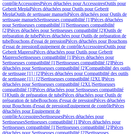
contrôle
Accessoires
Pièces détachées pour Accessoires
Outils pour
Geberit Mepla
Pièces détachées pour Outils pour Geberit
Mepla
Outils de sertissage manuels
Pièces détachées pour Outils de
sertissage manuels
Sertisseuses compatibilité [1]
Pièces détachées
pour Sertisseuses compatibilité [1]
Sertisseuses compatibilité
[2]
Pièces détachées pour Sertisseuses compatibilité [2]
Outils de
préparation de tube
Pièces détachées pour Outils de préparation de
tube
Bouchons d'essai de pression
Pièces détachées pour Bouchons
d'essai de pression
Equipement de contrôle
Accessoires
Outils pour
Geberit Mapress
Pièces détachées pour Outils pour Geberit
Mapress
Sertisseuses compatibilité [1]
Pièces détachées pour
Sertisseuses compatibilité [1]
Sertisseuses compatibilité [2]
Pièces
détachées pour Sertisseuses compatibilité [2]
Compatibilité des outils
de sertissage [1] / [2]
Pièces détachées pour Compatibilité des outils
de sertissage [1] / [2]
Sertisseuses compatibilité [2XL]
Pièces
détachées pour Sertisseuses compatibilité [2XL]
Sertisseuses
compatibilité [3]
Pièces détachées pour Sertisseuses compatibilité
[3]
Outils de préparation de tube
Pièces détachées pour Outils de
préparation de tube
Bouchons d'essai de pression
Pièces détachées
pour Bouchons d'essai de pression
Equipement de contrôle
Pièces
détachées pour Equipement de
contrôle
Accessoires
Sertisseuses
Pièces détachées pour
Sertisseuses
Sertisseuses compatibilité [1]
Pièces détachées pour
Sertisseuses compatibilité [1]
Sertisseuses compatibilité [2]
Pièces
détachées pour Sertisseuses compatibilité [2]
Sertisseuses