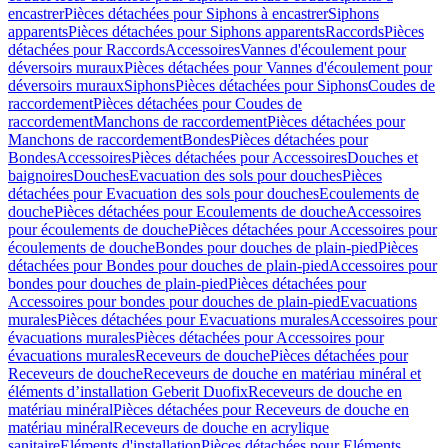
encastrer
Pièces détachées pour Siphons à encastrer
Siphons
apparents
Pièces détachées pour Siphons apparents
Raccords
Pièces
détachées pour Raccords
Accessoires
Vannes d'écoulement pour
déversoirs muraux
Pièces détachées pour Vannes d'écoulement pour
déversoirs muraux
Siphons
Pièces détachées pour Siphons
Coudes de
raccordement
Pièces détachées pour Coudes de
raccordement
Manchons de raccordement
Pièces détachées pour
Manchons de raccordement
Bondes
Pièces détachées pour
Bondes
Accessoires
Pièces détachées pour Accessoires
Douches et
baignoires
Douches
Evacuation des sols pour douches
Pièces
détachées pour Evacuation des sols pour douches
Ecoulements de
douche
Pièces détachées pour Ecoulements de douche
Accessoires
pour écoulements de douche
Pièces détachées pour Accessoires pour
écoulements de douche
Bondes pour douches de plain-pied
Pièces
détachées pour Bondes pour douches de plain-pied
Accessoires pour
bondes pour douches de plain-pied
Pièces détachées pour
Accessoires pour bondes pour douches de plain-pied
Evacuations
murales
Pièces détachées pour Evacuations murales
Accessoires pour
évacuations murales
Pièces détachées pour Accessoires pour
évacuations murales
Receveurs de douche
Pièces détachées pour
Receveurs de douche
Receveurs de douche en matériau minéral et
éléments d’installation Geberit Duofix
Receveurs de douche en
matériau minéral
Pièces détachées pour Receveurs de douche en
matériau minéral
Receveurs de douche en acrylique
sanitaire
Eléments d'installation
Pièces détachées pour Eléments