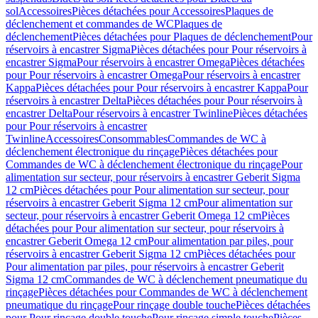
sol
Accessoires
Pièces détachées pour Accessoires
Plaques de
déclenchement et commandes de WC
Plaques de
déclenchement
Pièces détachées pour Plaques de déclenchement
Pour
réservoirs à encastrer Sigma
Pièces détachées pour Pour réservoirs à
encastrer Sigma
Pour réservoirs à encastrer Omega
Pièces détachées
pour Pour réservoirs à encastrer Omega
Pour réservoirs à encastrer
Kappa
Pièces détachées pour Pour réservoirs à encastrer Kappa
Pour
réservoirs à encastrer Delta
Pièces détachées pour Pour réservoirs à
encastrer Delta
Pour réservoirs à encastrer Twinline
Pièces détachées
pour Pour réservoirs à encastrer
Twinline
Accessoires
Consommables
Commandes de WC à
déclenchement électronique du rinçage
Pièces détachées pour
Commandes de WC à déclenchement électronique du rinçage
Pour
alimentation sur secteur, pour réservoirs à encastrer Geberit Sigma
12 cm
Pièces détachées pour Pour alimentation sur secteur, pour
réservoirs à encastrer Geberit Sigma 12 cm
Pour alimentation sur
secteur, pour réservoirs à encastrer Geberit Omega 12 cm
Pièces
détachées pour Pour alimentation sur secteur, pour réservoirs à
encastrer Geberit Omega 12 cm
Pour alimentation par piles, pour
réservoirs à encastrer Geberit Sigma 12 cm
Pièces détachées pour
Pour alimentation par piles, pour réservoirs à encastrer Geberit
Sigma 12 cm
Commandes de WC à déclenchement pneumatique du
rinçage
Pièces détachées pour Commandes de WC à déclenchement
pneumatique du rinçage
Pour rinçage double touche
Pièces détachées
pour Pour rinçage double touche
Pour rinçage simple touche
Pièces