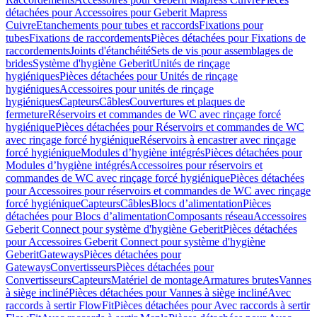
détachées pour Accessoires pour Geberit Mapress
Cuivre
Etanchements pour tubes et raccords
Fixations pour
tubes
Fixations de raccordements
Pièces détachées pour Fixations de
raccordements
Joints d'étanchéité
Sets de vis pour assemblages de
brides
Système d'hygiène Geberit
Unités de rinçage
hygiéniques
Pièces détachées pour Unités de rinçage
hygiéniques
Accessoires pour unités de rinçage
hygiéniques
Capteurs
Câbles
Couvertures et plaques de
fermeture
Réservoirs et commandes de WC avec rinçage forcé
hygiénique
Pièces détachées pour Réservoirs et commandes de WC
avec rinçage forcé hygiénique
Réservoirs à encastrer avec rinçage
forcé hygiénique
Modules d’hygiène intégrés
Pièces détachées pour
Modules d’hygiène intégrés
Accessoires pour réservoirs et
commandes de WC avec rinçage forcé hygiénique
Pièces détachées
pour Accessoires pour réservoirs et commandes de WC avec rinçage
forcé hygiénique
Capteurs
Câbles
Blocs d’alimentation
Pièces
détachées pour Blocs d’alimentation
Composants réseau
Accessoires
Geberit Connect pour système d'hygiène Geberit
Pièces détachées
pour Accessoires Geberit Connect pour système d'hygiène
Geberit
Gateways
Pièces détachées pour
Gateways
Convertisseurs
Pièces détachées pour
Convertisseurs
Capteurs
Matériel de montage
Armatures brutes
Vannes
à siège incliné
Pièces détachées pour Vannes à siège incliné
Avec
raccords à sertir FlowFit
Pièces détachées pour Avec raccords à sertir