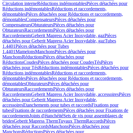
Circulation interne
Réductions indémontables
Pièces détachées pour
Réductions indémontables
Réductions et raccordements,
démontables
Pièces détachées pour Réductions et raccordements,
démontables
Compensateurs
Pièces détachées pour
Compensateurs
Obturateurs
Pièces détachées pour
Obturateurs
Raccordements
Pièces détachées pour
Raccordements
Geberit Mapress Acier Inoxydable, gaz
Pièces
détachées pour Geberit Mapress Acier Inoxydable, gaz
Tubes
1.4401
Pièces détachées pour Tubes
1.4401
Mamelons
Manchons
Pièces détachées pour
Manchons
Réductions
Pièces détachées pour
Réductions
Coudes
Pièces détachées pour Coudes
Tés
Pièces
détachées pour Tés
Réductions indémontables
Pièces détachées pour
Réductions indémontables
Réductions et raccordements,
démontables
Pièces détachées pour Réductions et raccordements,
démontables
Obturateurs
Pièces détachées pour
Obturateurs
Raccordements
Pièces détachées pour
Raccordements
Geberit Mapress Acier Inoxydable, accessoires
Pièces
détachées pour Geberit Mapress Acier Inoxydable,
accessoires
Etanchements pour tubes et raccords
Fixations pour
tubes
Fixations de raccordements
Pièces détachées pour Fixations de
raccordements
Joints d'étanchéité
Sets de vis pour assemblages de
brides
Geberit Mapress Therm
Tuyaux Therm
Raccords
Pièces
détachées pour Raccords
Manchons
Pièces détachées pour
Manchons
Réductions
Pièces détachées pour