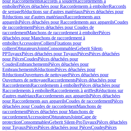
pour Raccordements
Raccords à souder
Raccordements à
emboîter
Pièces détachées pour Raccordements à emboîter
Raccords
de serrage
Réductions sur d'autres matériaux
Pièces détachées pour
Réductions sur d'autres matériaux
Raccordements aux
appareils
Pièces détachées pour Raccordements aux appareils
Coudes
de raccordement
Pièces détachées pour Coudes de
raccordement
Manchons de raccordement à emboîter
Pièces
détachées pour Manchons de raccordement à
emboîter
Accessoires
Colliers
Fixations pour
colliers
Obturateurs
Joints
Consommables
Geberit Silent-
PP
Tuyaux
Pièces détachées pour Tuyaux
Pièces
Pièces détachées
pour Pièces
Coudes
Pièces détachées pour
Coudes
Embranchements
Pièces détachées pour
Embranchements
Réductions
Pièces détachées pour
Réductions
Ouvertures de nettoyage
Pièces détachées pour
Ouvertures de nettoyage
Raccordements
Pièces détachées pour
Raccordements
Raccordements à emboîter
Pièces détachées pour
Raccordements à emboîter
Raccordements à griffes
Réductions sur
d'autres matériaux
Raccordements aux appareils
Pièces détachées
pour Raccordements aux appareils
Coudes de raccordement
Pièces
détachées pour Coudes de raccordement
Manchons de
raccordement
Pièces détachées pour Manchons de
raccordement
Accessoires
Obturateurs
Joints
Cape de
protection
Consommables
Geberit Silent-Pro
Tuyaux
Pièces détachées
pour Tuyaux
Pièces
Pièces détachées pour Pièces
Coudes
Pièces