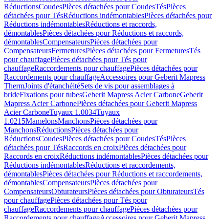
Réductions
Coudes
Pièces détachées pour Coudes
Tés
Pièces
détachées pour Tés
Réductions indémontables
Pièces détachées pour
Réductions indémontables
Réductions et raccords,
démontables
Pièces détachées pour Réductions et raccords,
démontables
Compensateurs
Pièces détachées pour
Compensateurs
Fermetures
Pièces détachées pour Fermetures
Tés
pour chauffage
Pièces détachées pour Tés pour
chauffage
Raccordements pour chauffage
Pièces détachées pour
Raccordements pour chauffage
Accessoires pour Geberit Mapress
Therm
Joints d'étanchéité
Sets de vis pour assemblages à
bride
Fixations pour tubes
Geberit Mapress Acier Carbone
Geberit
Mapress Acier Carbone
Pièces détachées pour Geberit Mapress
Acier Carbone
Tuyaux 1.0034
Tuyaux
1.0215
Mamelons
Manchons
Pièces détachées pour
Manchons
Réductions
Pièces détachées pour
Réductions
Coudes
Pièces détachées pour Coudes
Tés
Pièces
détachées pour Tés
Raccords en croix
Pièces détachées pour
Raccords en croix
Réductions indémontables
Pièces détachées pour
Réductions indémontables
Réductions et raccordements,
démontables
Pièces détachées pour Réductions et raccordements,
démontables
Compensateurs
Pièces détachées pour
Compensateurs
Obturateurs
Pièces détachées pour Obturateurs
Tés
pour chauffage
Pièces détachées pour Tés pour
chauffage
Raccordements pour chauffage
Pièces détachées pour
Raccordements pour chauffage
Accessoires pour Geberit Mapress