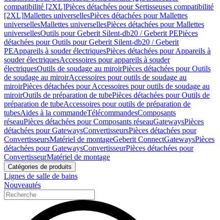
compatibilité [2XL]
Pièces détachées pour Sertisseuses compatibilité
[2XL]
Mallettes universelles
Pièces détachées pour Mallettes
universelles
Mallettes universelles
Pièces détachées pour Mallettes
universelles
Outils pour Geberit Silent-db20 / Geberit PE
Pièces
détachées pour Outils pour Geberit Silent-db20 / Geberit
PE
Appareils à souder électriques
Pièces détachées pour Appareils à
souder électriques
Accessoires pour appareils à souder
électriques
Outils de soudage au miroir
Pièces détachées pour Outils
de soudage au miroir
Accessoires pour outils de soudage au
miroir
Pièces détachées pour Accessoires pour outils de soudage au
miroir
Outils de préparation de tube
Pièces détachées pour Outils de
préparation de tube
Accessoires pour outils de préparation de
tubes
Aides à la commande
Télécommandes
Composants
réseau
Pièces détachées pour Composants réseau
Gateways
Pièces
détachées pour Gateways
Convertisseurs
Pièces détachées pour
Convertisseurs
Matériel de montage
Geberit Connect
Gateways
Pièces
détachées pour Gateways
Convertisseur
Pièces détachées pour
Convertisseur
Matériel de montage
Catégories de produits
Lignes de salle de bains
Nouveautés