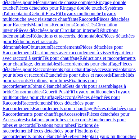
détachées pour Mécanismes de chasse complets
Rinçage double
touche
Pièces détachées pour Rinçage double touche
Systèmes
d'alimentation
Geberit FlowFit
Tuyaux multicouche
Tuyaux
multicouche avec résistance chauffante
Raccords
Pièces détachées
pour Raccords
Manchons
Réductions
Coudes
Tés
Circulation
interne
Pièces détachées pour Circulation interne
Réductions
indémontables
Réductions et raccords, démontables
Pièces détachées
pour Réductions et raccords,
démontables
Obturateurs
Raccordements
Pièces détachées pour
Raccordements
Distributeurs avec raccordement à visser
Répartiteur
avec raccord à sertir
Tés pour chauffage
Réductions et raccordements
pour chauffage, démontables
Raccordements pour chauffage
Pièces
détachées pour Raccordements pour chauffage
Accessoires
Isolations
pour tubes et raccords
Etanchéités pour tubes et raccords
Etanchéités
pour raccords
Fixations pour tubes
Fixations pour
raccordements
Joints d'étanchéité
Sets de vis pour assemblages à
bride
Consommables
Geberit PushFit
Tuyaux multicouches
Tuyaux
multicouches pour chauffage
Raccords
Pièces détachées pour
Raccords
Raccordements
Pièces détachées pour
Raccordements
Raccordements pour chauffage
Pièces détachées pour
Raccordements pour chauffage
Accessoires
Pièces détachées pour
Accessoires
Isolations pour tubes et raccords
Etanchements pour
tubes et raccords
Fixations pour tubes
Fixations de
raccordements
Pièces détachées pour Fixations de
raccordements
Joints d'étanchéité
Geberit Mepla
Tuyaux multicouches