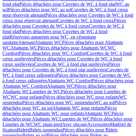
fond plat
Pièces détachées pour Cuvettes de WC à fond plat
WC au
sol
Pièces détachées pour WC au sol
Cuvettes de WC à fond creux
pour réservoir attenant
Pièces détachées pour Cuvettes de WC à fond
creux pour réservoir attenant
Cuvettes de WC à fond creux
Pièces
détachées pour Cuvettes de WC à fond creux
Cuvettes de WC à
fond plat
Pièces détachées pour Cuvettes de WC à fond
plat
Réservoirs apparents pour WC, en céramique
sanitaire
Attenant
Abattants WC
Pièces détachées pour Abattants
WC
Abattants WC
Pièces détachées pour Abattants WC
WC
Comfort
Pièces détachées pour WC Comfort
Cuvettes de WC à fond
creux surélevées
Pièces détachées pour Cuvettes de WC à fond
creux surélevées
Cuvettes de WC à fond plat surélevées
Pièces
détachées pour Cuvettes de WC à fond plat surélevées
Cuvettes de
WC à fond creux rallongées
Pièces détachées pour Cuvettes de WC
à fond creux rallongées
Abattants WC Comfort
Pièces détachées pour
Abattants WC Comfort
Abattants WC
Pièces détachées pour
Abattants WC
Lunettes de WC
Pièces détachées pour Lunettes de
WC
WC pour enfants
Pièces détachées pour WC pour enfants
WC
suspendus
Pièces détachées pour WC suspendus
WC au sol
Pièces
détachées pour WC au sol
Abattants WC pour enfants
Pièces
détachées pour Abattants WC pour enfants
Abattants WC
Pièces
détachées pour Abattants WC
Lunettes de WC
Pièces détachées pour
Lunettes de WC
WC plain-pied
Avec rinçage
Accessoires
Matériel de
fixation
Bidets
Bidets suspendus
Pièces détachées pour Bidets
suspendus
Bidets au sol
Pièces détachées pour Bidets au