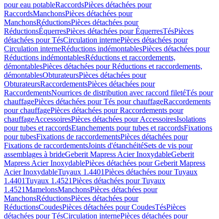
pour eau potable
Raccords
Pièces détachées pour
Raccords
Manchons
Pièces détachées pour
Manchons
Réductions
Pièces détachées pour
Réductions
Équerres
Pièces détachées pour Équerres
Tés
Pièces
détachées pour Tés
Circulation interne
Pièces détachées pour
Circulation interne
Réductions indémontables
Pièces détachées pour
Réductions indémontables
Réductions et raccordements,
démontables
Pièces détachées pour Réductions et raccordements,
démontables
Obturateurs
Pièces détachées pour
Obturateurs
Raccordements
Pièces détachées pour
Raccordements
Nourrices de distribution avec raccord fileté
Tés pour
chauffage
Pièces détachées pour Tés pour chauffage
Raccordements
pour chauffage
Pièces détachées pour Raccordements pour
chauffage
Accessoires
Pièces détachées pour Accessoires
Isolations
pour tubes et raccords
Etanchements pour tubes et raccords
Fixations
pour tubes
Fixations de raccordements
Pièces détachées pour
Fixations de raccordements
Joints d'étanchéité
Sets de vis pour
assemblages à bride
Geberit Mapress Acier Inoxydable
Geberit
Mapress Acier Inoxydable
Pièces détachées pour Geberit Mapress
Acier Inoxydable
Tuyaux 1.4401
Pièces détachées pour Tuyaux
1.4401
Tuyaux 1.4521
Pièces détachées pour Tuyaux
1.4521
Mamelons
Manchons
Pièces détachées pour
Manchons
Réductions
Pièces détachées pour
Réductions
Coudes
Pièces détachées pour Coudes
Tés
Pièces
détachées pour Tés
Circulation interne
Pièces détachées pour