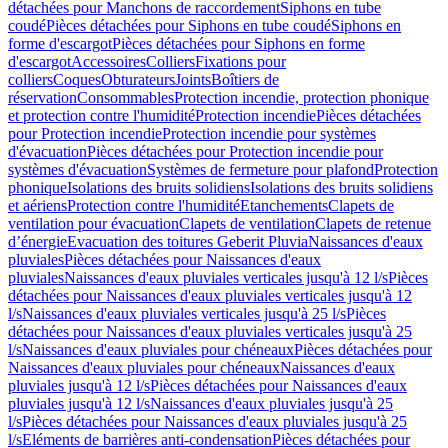
détachées pour Manchons de raccordement
Siphons en tube
coudé
Pièces détachées pour Siphons en tube coudé
Siphons en
forme d'escargot
Pièces détachées pour Siphons en forme
d'escargot
Accessoires
Colliers
Fixations pour
colliers
Coques
Obturateurs
Joints
Boîtiers de
réservation
Consommables
Protection incendie, protection phonique
et protection contre l'humidité
Protection incendie
Pièces détachées
pour Protection incendie
Protection incendie pour systèmes
d'évacuation
Pièces détachées pour Protection incendie pour
systèmes d'évacuation
Systèmes de fermeture pour plafond
Protection
phonique
Isolations des bruits solidiens
Isolations des bruits solidiens
et aériens
Protection contre l'humidité
Etanchements
Clapets de
ventilation pour évacuation
Clapets de ventilation
Clapets de retenue
d’énergie
Evacuation des toitures Geberit Pluvia
Naissances d'eaux
pluviales
Pièces détachées pour Naissances d'eaux
pluviales
Naissances d'eaux pluviales verticales jusqu'à 12 l/s
Pièces
détachées pour Naissances d'eaux pluviales verticales jusqu'à 12
l/s
Naissances d'eaux pluviales verticales jusqu'à 25 l/s
Pièces
détachées pour Naissances d'eaux pluviales verticales jusqu'à 25
l/s
Naissances d'eaux pluviales pour chéneaux
Pièces détachées pour
Naissances d'eaux pluviales pour chéneaux
Naissances d'eaux
pluviales jusqu'à 12 l/s
Pièces détachées pour Naissances d'eaux
pluviales jusqu'à 12 l/s
Naissances d'eaux pluviales jusqu'à 25
l/s
Pièces détachées pour Naissances d'eaux pluviales jusqu'à 25
l/s
Eléments de barrières anti-condensation
Pièces détachées pour