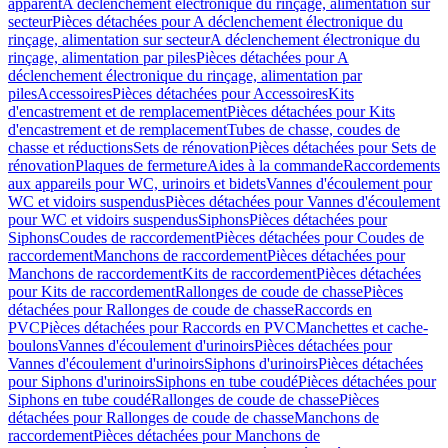
apparent
A déclenchement électronique du rinçage, alimentation sur
secteur
Pièces détachées pour A déclenchement électronique du
rinçage, alimentation sur secteur
A déclenchement électronique du
rinçage, alimentation par piles
Pièces détachées pour A
déclenchement électronique du rinçage, alimentation par
piles
Accessoires
Pièces détachées pour Accessoires
Kits
d'encastrement et de remplacement
Pièces détachées pour Kits
d'encastrement et de remplacement
Tubes de chasse, coudes de
chasse et réductions
Sets de rénovation
Pièces détachées pour Sets de
rénovation
Plaques de fermeture
Aides à la commande
Raccordements
aux appareils pour WC, urinoirs et bidets
Vannes d'écoulement pour
WC et vidoirs suspendus
Pièces détachées pour Vannes d'écoulement
pour WC et vidoirs suspendus
Siphons
Pièces détachées pour
Siphons
Coudes de raccordement
Pièces détachées pour Coudes de
raccordement
Manchons de raccordement
Pièces détachées pour
Manchons de raccordement
Kits de raccordement
Pièces détachées
pour Kits de raccordement
Rallonges de coude de chasse
Pièces
détachées pour Rallonges de coude de chasse
Raccords en
PVC
Pièces détachées pour Raccords en PVC
Manchettes et cache-
boulons
Vannes d'écoulement d'urinoirs
Pièces détachées pour
Vannes d'écoulement d'urinoirs
Siphons d'urinoirs
Pièces détachées
pour Siphons d'urinoirs
Siphons en tube coudé
Pièces détachées pour
Siphons en tube coudé
Rallonges de coude de chasse
Pièces
détachées pour Rallonges de coude de chasse
Manchons de
raccordement
Pièces détachées pour Manchons de