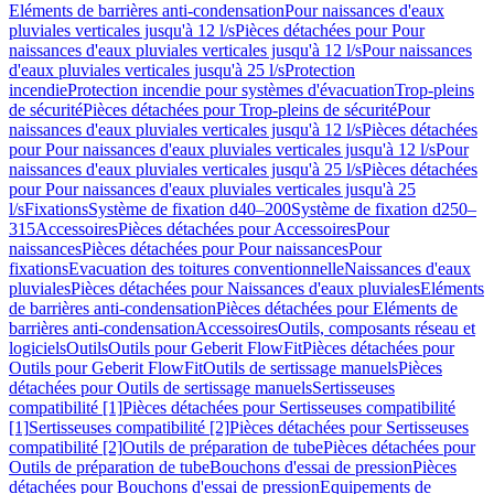
Eléments de barrières anti-condensation
Pour naissances d'eaux
pluviales verticales jusqu'à 12 l/s
Pièces détachées pour Pour
naissances d'eaux pluviales verticales jusqu'à 12 l/s
Pour naissances
d'eaux pluviales verticales jusqu'à 25 l/s
Protection
incendie
Protection incendie pour systèmes d'évacuation
Trop-pleins
de sécurité
Pièces détachées pour Trop-pleins de sécurité
Pour
naissances d'eaux pluviales verticales jusqu'à 12 l/s
Pièces détachées
pour Pour naissances d'eaux pluviales verticales jusqu'à 12 l/s
Pour
naissances d'eaux pluviales verticales jusqu'à 25 l/s
Pièces détachées
pour Pour naissances d'eaux pluviales verticales jusqu'à 25
l/s
Fixations
Système de fixation d40–200
Système de fixation d250–
315
Accessoires
Pièces détachées pour Accessoires
Pour
naissances
Pièces détachées pour Pour naissances
Pour
fixations
Evacuation des toitures conventionnelle
Naissances d'eaux
pluviales
Pièces détachées pour Naissances d'eaux pluviales
Eléments
de barrières anti-condensation
Pièces détachées pour Eléments de
barrières anti-condensation
Accessoires
Outils, composants réseau et
logiciels
Outils
Outils pour Geberit FlowFit
Pièces détachées pour
Outils pour Geberit FlowFit
Outils de sertissage manuels
Pièces
détachées pour Outils de sertissage manuels
Sertisseuses
compatibilité [1]
Pièces détachées pour Sertisseuses compatibilité
[1]
Sertisseuses compatibilité [2]
Pièces détachées pour Sertisseuses
compatibilité [2]
Outils de préparation de tube
Pièces détachées pour
Outils de préparation de tube
Bouchons d'essai de pression
Pièces
détachées pour Bouchons d'essai de pression
Equipements de