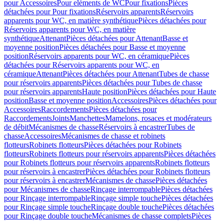
pour Accessoires
Pour eléments de WC
Pour fixations
Pièces
détachées pour Pour fixations
Réservoirs apparents
Réservoirs
apparents pour WC, en matière synthétique
Pièces détachées pour
Réservoirs apparents pour WC, en matière
synthétique
Attenant
Pièces détachées pour Attenant
Basse et
moyenne position
Pièces détachées pour Basse et moyenne
position
Réservoirs apparents pour WC, en céramique
Pièces
détachées pour Réservoirs apparents pour WC, en
céramique
Attenant
Pièces détachées pour Attenant
Tubes de chasse
pour réservoirs apparents
Pièces détachées pour Tubes de chasse
pour réservoirs apparents
Haute position
Pièces détachées pour Haute
position
Basse et moyenne position
Accessoires
Pièces détachées pour
Accessoires
Raccordements
Pièces détachées pour
Raccordements
Joints
Manchettes
Mamelons, rosaces et modérateurs
de débit
Mécanismes de chasse
Réservoirs à encastrer
Tubes de
chasse
Accessoires
Mécanismes de chasse et robinets
flotteurs
Robinets flotteurs
Pièces détachées pour Robinets
flotteurs
Robinets flotteurs pour réservoirs apparents
Pièces détachées
pour Robinets flotteurs pour réservoirs apparents
Robinets flotteurs
pour réservoirs à encastrer
Pièces détachées pour Robinets flotteurs
pour réservoirs à encastrer
Mécanismes de chasse
Pièces détachées
pour Mécanismes de chasse
Rinçage interrompable
Pièces détachées
pour Rinçage interrompable
Rinçage simple touche
Pièces détachées
pour Rinçage simple touche
Rinçage double touche
Pièces détachées
pour Rinçage double touche
Mécanismes de chasse complets
Pièces