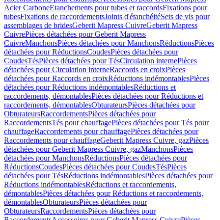
Acier Carbone
Etanchements pour tubes et raccords
Fixations pour
tubes
Fixations de raccordements
Joints d'étanchéité
Sets de vis pour
assemblages de brides
Geberit Mapress Cuivre
Geberit Mapress
Cuivre
Pièces détachées pour Geberit Mapress
Cuivre
Manchons
Pièces détachées pour Manchons
Réductions
Pièces
détachées pour Réductions
Coudes
Pièces détachées pour
Coudes
Tés
Pièces détachées pour Tés
Circulation interne
Pièces
détachées pour Circulation interne
Raccords en croix
Pièces
détachées pour Raccords en croix
Réductions indémontables
Pièces
détachées pour Réductions indémontables
Réductions et
raccordements, démontables
Pièces détachées pour Réductions et
raccordements, démontables
Obturateurs
Pièces détachées pour
Obturateurs
Raccordements
Pièces détachées pour
Raccordements
Tés pour chauffage
Pièces détachées pour Tés pour
chauffage
Raccordements pour chauffage
Pièces détachées pour
Raccordements pour chauffage
Geberit Mapress Cuivre, gaz
Pièces
détachées pour Geberit Mapress Cuivre, gaz
Manchons
Pièces
détachées pour Manchons
Réductions
Pièces détachées pour
Réductions
Coudes
Pièces détachées pour Coudes
Tés
Pièces
détachées pour Tés
Réductions indémontables
Pièces détachées pour
Réductions indémontables
Réductions et raccordements,
démontables
Pièces détachées pour Réductions et raccordements,
démontables
Obturateurs
Pièces détachées pour
Obturateurs
Raccordements
Pièces détachées pour
Raccordements
Accessoires pour Geberit Mapress Cuivre
Pièces