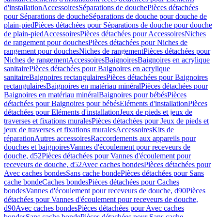
d'installation
Accessoires
Séparations de douche
Pièces détachées
pour Séparations de douche
Séparations de douche pour douche de
plain-pied
Pièces détachées pour Séparations de douche pour douche
de plain-pied
Accessoires
Pièces détachées pour Accessoires
Niches
de rangement pour douches
Pièces détachées pour Niches de
rangement pour douches
Niches de rangement
Pièces détachées pour
Niches de rangement
Accessoires
Baignoires
Baignoires en acrylique
sanitaire
Pièces détachées pour Baignoires en acrylique
sanitaire
Baignoires rectangulaires
Pièces détachées pour Baignoires
rectangulaires
Baignoires en matériau minéral
Pièces détachées pour
Baignoires en matériau minéral
Baignoires pour bébés
Pièces
détachées pour Baignoires pour bébés
Eléments d'installation
Pièces
détachées pour Eléments d'installation
Jeux de pieds et jeux de
traverses et fixations murales
Pièces détachées pour Jeux de pieds et
jeux de traverses et fixations murales
Accessoires
Kits de
réparation
Autres accessoires
Raccordements aux appareils pour
douches et baignoires
Vannes d'écoulement pour receveurs de
douche, d52
Pièces détachées pour Vannes d'écoulement pour
receveurs de douche, d52
Avec caches bondes
Pièces détachées pour
Avec caches bondes
Sans cache bonde
Pièces détachées pour Sans
cache bonde
Caches bondes
Pièces détachées pour Caches
bondes
Vannes d'écoulement pour receveurs de douche, d90
Pièces
détachées pour Vannes d'écoulement pour receveurs de douche,
d90
Avec caches bondes
Pièces détachées pour Avec caches
bondes
Sans cache bonde
Pièces détachées pour Sans cache