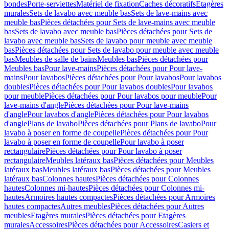
bondes
Porte-serviettes
Matériel de fixation
Caches décoratifs
Etagères
murales
Sets de lavabo avec meuble bas
Sets de lave-mains avec
meuble bas
Pièces détachées pour Sets de lave-mains avec meuble
bas
Sets de lavabo avec meuble bas
Pièces détachées pour Sets de
lavabo avec meuble bas
Sets de lavabo pour meuble avec meuble
bas
Pièces détachées pour Sets de lavabo pour meuble avec meuble
bas
Meubles de salle de bains
Meubles bas
Pièces détachées pour
Meubles bas
Pour lave-mains
Pièces détachées pour Pour lave-
mains
Pour lavabos
Pièces détachées pour Pour lavabos
Pour lavabos
doubles
Pièces détachées pour Pour lavabos doubles
Pour lavabos
pour meuble
Pièces détachées pour Pour lavabos pour meuble
Pour
lave-mains d'angle
Pièces détachées pour Pour lave-mains
d'angle
Pour lavabos d'angle
Pièces détachées pour Pour lavabos
d'angle
Plans de lavabo
Pièces détachées pour Plans de lavabo
Pour
lavabo à poser en forme de coupelle
Pièces détachées pour Pour
lavabo à poser en forme de coupelle
Pour lavabo à poser
rectangulaire
Pièces détachées pour Pour lavabo à poser
rectangulaire
Meubles latéraux bas
Pièces détachées pour Meubles
latéraux bas
Meubles latéraux bas
Pièces détachées pour Meubles
latéraux bas
Colonnes hautes
Pièces détachées pour Colonnes
hautes
Colonnes mi-hautes
Pièces détachées pour Colonnes mi-
hautes
Armoires hautes compactes
Pièces détachées pour Armoires
hautes compactes
Autres meubles
Pièces détachées pour Autres
meubles
Etagères murales
Pièces détachées pour Etagères
murales
Accessoires
Pièces détachées pour Accessoires
Casiers et