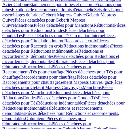
Acier Carbone
Etanchements pour tubes et raccords
Fixations pour
tubes
Fixations de raccordements
Joints d'étanchéité
Sets de vis pour
assemblages de brides
Geberit Mapress Cuivre
Geberit Mapress
Cuivre
Pièces détachées pour Geberit Mapress
Cuivre
Manchons
Pièces détachées pour Manchons
Réductions
Pièces
détachées pour Réductions
Coudes
Pièces détachées pour
Coudes
Tés
Pièces détachées pour Tés
Circulation interne
Pièces
détachées pour Circulation interne
Raccords en croix
Pièces
détachées pour Raccords en croix
Réductions indémontables
Pièces
détachées pour Réductions indémontables
Réductions et
raccordements, démontables
Pièces détachées pour Réductions et
raccordements, démontables
Obturateurs
Pièces détachées pour
Obturateurs
Raccordements
Pièces détachées pour
Raccordements
Tés pour chauffage
Pièces détachées pour Tés pour
chauffage
Raccordements pour chauffage
Pièces détachées pour
Raccordements pour chauffage
Geberit Mapress Cuivre, gaz
Pièces
détachées pour Geberit Mapress Cuivre, gaz
Manchons
Pièces
détachées pour Manchons
Réductions
Pièces détachées pour
Réductions
Coudes
Pièces détachées pour Coudes
Tés
Pièces
détachées pour Tés
Réductions indémontables
Pièces détachées pour
Réductions indémontables
Réductions et raccordements,
démontables
Pièces détachées pour Réductions et raccordements,
démontables
Obturateurs
Pièces détachées pour
Obturateurs
Raccordements
Pièces détachées pour
Raccordements
Accessoires pour Geberit Mapress Cuivre
Pièces