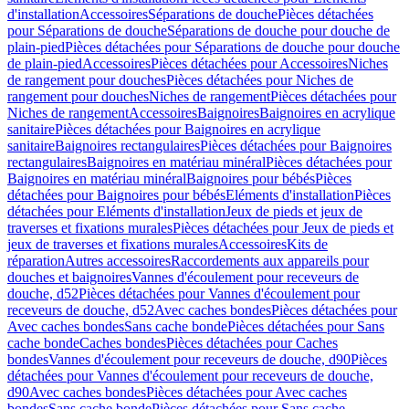
d'installation
Accessoires
Séparations de douche
Pièces détachées
pour Séparations de douche
Séparations de douche pour douche de
plain-pied
Pièces détachées pour Séparations de douche pour douche
de plain-pied
Accessoires
Pièces détachées pour Accessoires
Niches
de rangement pour douches
Pièces détachées pour Niches de
rangement pour douches
Niches de rangement
Pièces détachées pour
Niches de rangement
Accessoires
Baignoires
Baignoires en acrylique
sanitaire
Pièces détachées pour Baignoires en acrylique
sanitaire
Baignoires rectangulaires
Pièces détachées pour Baignoires
rectangulaires
Baignoires en matériau minéral
Pièces détachées pour
Baignoires en matériau minéral
Baignoires pour bébés
Pièces
détachées pour Baignoires pour bébés
Eléments d'installation
Pièces
détachées pour Eléments d'installation
Jeux de pieds et jeux de
traverses et fixations murales
Pièces détachées pour Jeux de pieds et
jeux de traverses et fixations murales
Accessoires
Kits de
réparation
Autres accessoires
Raccordements aux appareils pour
douches et baignoires
Vannes d'écoulement pour receveurs de
douche, d52
Pièces détachées pour Vannes d'écoulement pour
receveurs de douche, d52
Avec caches bondes
Pièces détachées pour
Avec caches bondes
Sans cache bonde
Pièces détachées pour Sans
cache bonde
Caches bondes
Pièces détachées pour Caches
bondes
Vannes d'écoulement pour receveurs de douche, d90
Pièces
détachées pour Vannes d'écoulement pour receveurs de douche,
d90
Avec caches bondes
Pièces détachées pour Avec caches
bondes
Sans cache bonde
Pièces détachées pour Sans cache