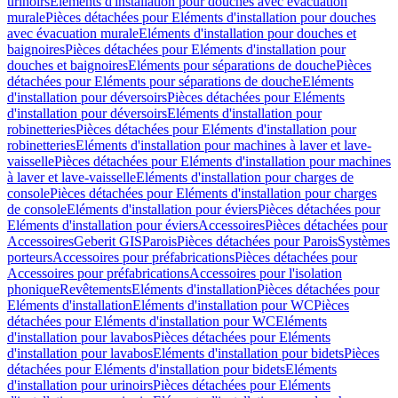
urinoirs
Eléments d'installation pour douches avec évacuation
murale
Pièces détachées pour Eléments d'installation pour douches
avec évacuation murale
Eléments d'installation pour douches et
baignoires
Pièces détachées pour Eléments d'installation pour
douches et baignoires
Eléments pour séparations de douche
Pièces
détachées pour Eléments pour séparations de douche
Eléments
d'installation pour déversoirs
Pièces détachées pour Eléments
d'installation pour déversoirs
Eléments d'installation pour
robinetteries
Pièces détachées pour Eléments d'installation pour
robinetteries
Eléments d'installation pour machines à laver et lave-
vaisselle
Pièces détachées pour Eléments d'installation pour machines
à laver et lave-vaisselle
Eléments d'installation pour charges de
console
Pièces détachées pour Eléments d'installation pour charges
de console
Eléments d'installation pour éviers
Pièces détachées pour
Eléments d'installation pour éviers
Accessoires
Pièces détachées pour
Accessoires
Geberit GIS
Parois
Pièces détachées pour Parois
Systèmes
porteurs
Accessoires pour préfabrications
Pièces détachées pour
Accessoires pour préfabrications
Accessoires pour l'isolation
phonique
Revêtements
Eléments d'installation
Pièces détachées pour
Eléments d'installation
Eléments d'installation pour WC
Pièces
détachées pour Eléments d'installation pour WC
Eléments
d'installation pour lavabos
Pièces détachées pour Eléments
d'installation pour lavabos
Eléments d'installation pour bidets
Pièces
détachées pour Eléments d'installation pour bidets
Eléments
d'installation pour urinoirs
Pièces détachées pour Eléments