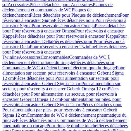
sol
Accessoires
Pièces détachées pour Accessoires
Plaques de
déclenchement et commandes de WC
Plaques de
déclenchement
Pièces détachées pour Plaques de déclenchement
Pour
réservoirs à encastrer Sigma
Pièces détachées pour Pour réservoirs à
encastrer Sigma
Pour réservoirs à encastrer Omega
Pièces détachées
pour Pour réservoirs à encastrer Omega
Pour réservoirs à encastrer
Kappa
Pièces détachées pour Pour réservoirs à encastrer Kappa
Pour
réservoirs à encastrer Delta
Pièces détachées pour Pour réservoirs à
encastrer Delta
Pour réservoirs à encastrer Twinline
Pièces détachées
pour Pour réservoirs à encastrer
Twinline
Accessoires
Consommables
Commandes de WC à
déclenchement électronique du rinçage
Pièces détachées pour
Commandes de WC à déclenchement électronique du rinçage
Pour
alimentation sur secteur, pour réservoirs à encastrer Geberit Sigma
12 cm
Pièces détachées pour Pour alimentation sur secteur, pour
réservoirs à encastrer Geberit Sigma 12 cm
Pour alimentation sur
secteur, pour réservoirs à encastrer Geberit Omega 12 cm
Pièces
détachées pour Pour alimentation sur secteur, pour réservoirs à
encastrer Geberit Omega 12 cm
Pour alimentation par piles, pour
réservoirs à encastrer Geberit Sigma 12 cm
Pièces détachées pour
Pour alimentation par piles, pour réservoirs à encastrer Geberit
Sigma 12 cm
Commandes de WC à déclenchement pneumatique du
rinçage
Pièces détachées pour Commandes de WC à déclenchement
pneumatique du rinçage
Pour rinçage double touche
Pièces détachées
pour Pour rinçage double touche
Pour rinçage simple touche
Pièces