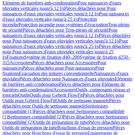
Eléments de barrières anti-condensation
Pour naissances d'eaux
pluviales verticales jusqu'à 12 l/s
Pièces détachées pour Pour
naissances d'eaux pluviales verticales jusqu'à 12 l/s
Pour naissances
d'eaux pluviales verticales jusqu'à 25 l/s
Protection
incendie
Protection incendie pour systèmes d'évacuation
Trop-pleins
de sécurité
Pièces détachées pour Trop-pleins de sécurité
Pour
naissances d'eaux pluviales verticales jusqu'à 12 l/s
Pièces détachées
pour Pour naissances d'eaux pluviales verticales jusqu'à 12 l/s
Pour
naissances d'eaux pluviales verticales jusqu'à 25 l/s
Pièces détachées
pour Pour naissances d'eaux pluviales verticales jusqu'à 25
l/s
Fixations
Système de fixation d40–200
Système de fixation d250–
315
Accessoires
Pièces détachées pour Accessoires
Pour
naissances
Pièces détachées pour Pour naissances
Pour
fixations
Evacuation des toitures conventionnelle
Naissances d'eaux
pluviales
Pièces détachées pour Naissances d'eaux pluviales
Eléments
de barrières anti-condensation
Pièces détachées pour Eléments de
barrières anti-condensation
Accessoires
Outils, composants réseau et
logiciels
Outils
Outils pour Geberit FlowFit
Pièces détachées pour
Outils pour Geberit FlowFit
Outils de sertissage manuels
Pièces
détachées pour Outils de sertissage manuels
Sertisseuses
compatibilité [1]
Pièces détachées pour Sertisseuses compatibilité
[1]
Sertisseuses compatibilité [2]
Pièces détachées pour Sertisseuses
compatibilité [2]
Outils de préparation de tube
Pièces détachées pour
Outils de préparation de tube
Bouchons d'essai de pression
Pièces
détachées pour Bouchons d'essai de pression
Equipements de