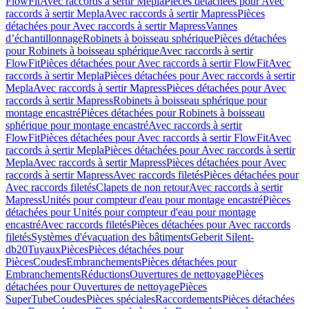
FlowFit
Avec raccords à sertir Mepla
Pièces détachées pour Avec
raccords à sertir Mepla
Avec raccords à sertir Mapress
Pièces
détachées pour Avec raccords à sertir Mapress
Vannes
d’échantillonnage
Robinets à boisseau sphérique
Pièces détachées
pour Robinets à boisseau sphérique
Avec raccords à sertir
FlowFit
Pièces détachées pour Avec raccords à sertir FlowFit
Avec
raccords à sertir Mepla
Pièces détachées pour Avec raccords à sertir
Mepla
Avec raccords à sertir Mapress
Pièces détachées pour Avec
raccords à sertir Mapress
Robinets à boisseau sphérique pour
montage encastré
Pièces détachées pour Robinets à boisseau
sphérique pour montage encastré
Avec raccords à sertir
FlowFit
Pièces détachées pour Avec raccords à sertir FlowFit
Avec
raccords à sertir Mepla
Pièces détachées pour Avec raccords à sertir
Mepla
Avec raccords à sertir Mapress
Pièces détachées pour Avec
raccords à sertir Mapress
Avec raccords filetés
Pièces détachées pour
Avec raccords filetés
Clapets de non retour
Avec raccords à sertir
Mapress
Unités pour compteur d'eau pour montage encastré
Pièces
détachées pour Unités pour compteur d'eau pour montage
encastré
Avec raccords filetés
Pièces détachées pour Avec raccords
filetés
Systèmes d'évacuation des bâtiments
Geberit Silent-
db20
Tuyaux
Pièces
Pièces détachées pour
Pièces
Coudes
Embranchements
Pièces détachées pour
Embranchements
Réductions
Ouvertures de nettoyage
Pièces
détachées pour Ouvertures de nettoyage
Pièces
SuperTube
Coudes
Pièces spéciales
Raccordements
Pièces détachées