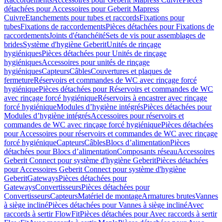
détachées pour Accessoires pour Geberit Mapress
Cuivre
Etanchements pour tubes et raccords
Fixations pour
tubes
Fixations de raccordements
Pièces détachées pour Fixations de
raccordements
Joints d'étanchéité
Sets de vis pour assemblages de
brides
Système d'hygiène Geberit
Unités de rinçage
hygiéniques
Pièces détachées pour Unités de rinçage
hygiéniques
Accessoires pour unités de rinçage
hygiéniques
Capteurs
Câbles
Couvertures et plaques de
fermeture
Réservoirs et commandes de WC avec rinçage forcé
hygiénique
Pièces détachées pour Réservoirs et commandes de WC
avec rinçage forcé hygiénique
Réservoirs à encastrer avec rinçage
forcé hygiénique
Modules d’hygiène intégrés
Pièces détachées pour
Modules d’hygiène intégrés
Accessoires pour réservoirs et
commandes de WC avec rinçage forcé hygiénique
Pièces détachées
pour Accessoires pour réservoirs et commandes de WC avec rinçage
forcé hygiénique
Capteurs
Câbles
Blocs d’alimentation
Pièces
détachées pour Blocs d’alimentation
Composants réseau
Accessoires
Geberit Connect pour système d'hygiène Geberit
Pièces détachées
pour Accessoires Geberit Connect pour système d'hygiène
Geberit
Gateways
Pièces détachées pour
Gateways
Convertisseurs
Pièces détachées pour
Convertisseurs
Capteurs
Matériel de montage
Armatures brutes
Vannes
à siège incliné
Pièces détachées pour Vannes à siège incliné
Avec
raccords à sertir FlowFit
Pièces détachées pour Avec raccords à sertir