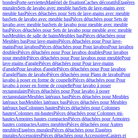
bondes
Porte-serviettes
Matériel de fixation
Caches décoratifs
Etagères
murales
Sets de lavabo avec meuble bas
Sets de lave-mains avec
meuble bas
Pièces détachées pour Sets de lave-mains avec meuble
bas
Sets de lavabo avec meuble bas
Pièces détachées pour Sets de
lavabo avec meuble bas
Sets de lavabo pour meuble avec meuble
bas
Pièces détachées pour Sets de lavabo pour meuble avec meuble
bas
Meubles de salle de bains
Meubles bas
Pièces détachées pour
Meubles bas
Pour lave-mains
Pièces détachées pour Pour lave-
mains
Pour lavabos
Pièces détachées pour Pour lavabos
Pour lavabos
doubles
Pièces détachées pour Pour lavabos doubles
Pour lavabos
pour meuble
Pièces détachées pour Pour lavabos pour meuble
Pour
lave-mains d'angle
Pièces détachées pour Pour lave-mains
d'angle
Pour lavabos d'angle
Pièces détachées pour Pour lavabos
d'angle
Plans de lavabo
Pièces détachées pour Plans de lavabo
Pour
lavabo à poser en forme de coupelle
Pièces détachées pour Pour
lavabo à poser en forme de coupelle
Pour lavabo à poser
rectangulaire
Pièces détachées pour Pour lavabo à poser
rectangulaire
Meubles latéraux bas
Pièces détachées pour Meubles
latéraux bas
Meubles latéraux bas
Pièces détachées pour Meubles
latéraux bas
Colonnes hautes
Pièces détachées pour Colonnes
hautes
Colonnes mi-hautes
Pièces détachées pour Colonnes mi-
hautes
Armoires hautes compactes
Pièces détachées pour Armoires
hautes compactes
Autres meubles
Pièces détachées pour Autres
meubles
Etagères murales
Pièces détachées pour Etagères
murales
Accessoires
Pièces détachées pour Accessoires
Casiers et