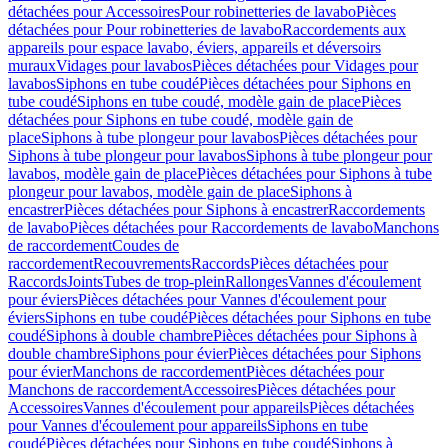
détachées pour Accessoires
Pour robinetteries de lavabo
Pièces
détachées pour Pour robinetteries de lavabo
Raccordements aux
appareils pour espace lavabo, éviers, appareils et déversoirs
muraux
Vidages pour lavabos
Pièces détachées pour Vidages pour
lavabos
Siphons en tube coudé
Pièces détachées pour Siphons en
tube coudé
Siphons en tube coudé, modèle gain de place
Pièces
détachées pour Siphons en tube coudé, modèle gain de
place
Siphons à tube plongeur pour lavabos
Pièces détachées pour
Siphons à tube plongeur pour lavabos
Siphons à tube plongeur pour
lavabos, modèle gain de place
Pièces détachées pour Siphons à tube
plongeur pour lavabos, modèle gain de place
Siphons à
encastrer
Pièces détachées pour Siphons à encastrer
Raccordements
de lavabo
Pièces détachées pour Raccordements de lavabo
Manchons
de raccordement
Coudes de
raccordement
Recouvrements
Raccords
Pièces détachées pour
Raccords
Joints
Tubes de trop-plein
Rallonges
Vannes d'écoulement
pour éviers
Pièces détachées pour Vannes d'écoulement pour
éviers
Siphons en tube coudé
Pièces détachées pour Siphons en tube
coudé
Siphons à double chambre
Pièces détachées pour Siphons à
double chambre
Siphons pour évier
Pièces détachées pour Siphons
pour évier
Manchons de raccordement
Pièces détachées pour
Manchons de raccordement
Accessoires
Pièces détachées pour
Accessoires
Vannes d'écoulement pour appareils
Pièces détachées
pour Vannes d'écoulement pour appareils
Siphons en tube
coudé
Pièces détachées pour Siphons en tube coudé
Siphons à