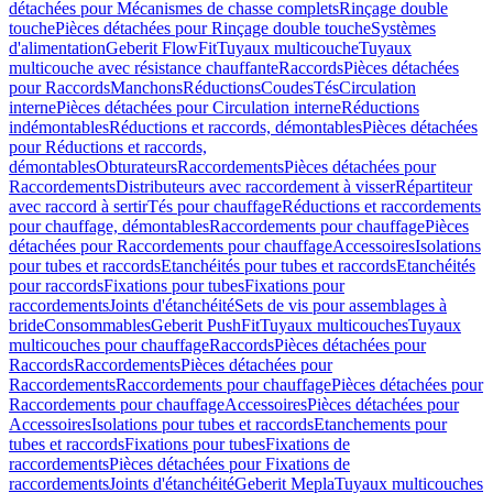
détachées pour Mécanismes de chasse complets
Rinçage double
touche
Pièces détachées pour Rinçage double touche
Systèmes
d'alimentation
Geberit FlowFit
Tuyaux multicouche
Tuyaux
multicouche avec résistance chauffante
Raccords
Pièces détachées
pour Raccords
Manchons
Réductions
Coudes
Tés
Circulation
interne
Pièces détachées pour Circulation interne
Réductions
indémontables
Réductions et raccords, démontables
Pièces détachées
pour Réductions et raccords,
démontables
Obturateurs
Raccordements
Pièces détachées pour
Raccordements
Distributeurs avec raccordement à visser
Répartiteur
avec raccord à sertir
Tés pour chauffage
Réductions et raccordements
pour chauffage, démontables
Raccordements pour chauffage
Pièces
détachées pour Raccordements pour chauffage
Accessoires
Isolations
pour tubes et raccords
Etanchéités pour tubes et raccords
Etanchéités
pour raccords
Fixations pour tubes
Fixations pour
raccordements
Joints d'étanchéité
Sets de vis pour assemblages à
bride
Consommables
Geberit PushFit
Tuyaux multicouches
Tuyaux
multicouches pour chauffage
Raccords
Pièces détachées pour
Raccords
Raccordements
Pièces détachées pour
Raccordements
Raccordements pour chauffage
Pièces détachées pour
Raccordements pour chauffage
Accessoires
Pièces détachées pour
Accessoires
Isolations pour tubes et raccords
Etanchements pour
tubes et raccords
Fixations pour tubes
Fixations de
raccordements
Pièces détachées pour Fixations de
raccordements
Joints d'étanchéité
Geberit Mepla
Tuyaux multicouches