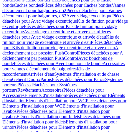
bonde
Caches bondes
Pièces détachées pour Caches bondes
Vannes
d'écoulement pour baignoires, d52
Pièces détachées pour Vannes
d'écoulement pour baignoires, d52
Avec vidage excentrique
Pièces
détachées pour Avec vidage excentrique
Kits de finition pour vidage
excentrique
Pièces détachées pour Kits de finition pour vidage
excentrique
Avec vidage excentrique et arrivée d'eau
Pièces
détachées pour Avec vidage excentrique et arrivée d'eau
Kits de
finition pour vidage excentrique et arrivée d'eau
Pièces détachées
pour Kits de finition pour vidage excentrique et arrivée d'eau
A
déclenchement par pression PushControl
Pièces détachées pour A
déclenchement par pression PushControl
Avec bouchons de
bonde
Pièces détachées pour Avec bouchons de bonde
Accessoires
pour vannes d'écoulement de baignoires
Kits de
raccordement
Arrivées d'eau
Systèmes d'installation et de chasse
d'eau
Geberit Duofix
Parois
Pièces détachées pour Parois
Systèmes
porteurs
Pièces détachées pour Systèmes
porteurs
Revêtements
Accessoires
Pièces détachées pour
Accessoires
Eléments d'installation
Pièces détachées pour Eléments
d'installation
Eléments d'installation pour WC
Pièces détachées pour
Eléments d'installation pour WC
Eléments d'installation pour
lavabos
Pièces détachées pour Eléments d'installation pour
lavabos
Eléments d'installation pour bidets
Pièces détachées pour
Eléments d'installation pour bidets
Eléments d'installation pour
urinoirs
Pièces détachées pour Eléments d'installation pour