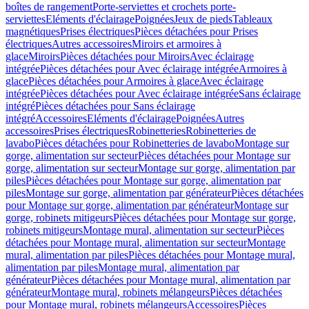
boîtes de rangement
Porte-serviettes et crochets porte-
serviettes
Eléments d'éclairage
Poignées
Jeux de pieds
Tableaux
magnétiques
Prises électriques
Pièces détachées pour Prises
électriques
Autres accessoires
Miroirs et armoires à
glace
Miroirs
Pièces détachées pour Miroirs
Avec éclairage
intégrée
Pièces détachées pour Avec éclairage intégrée
Armoires à
glace
Pièces détachées pour Armoires à glace
Avec éclairage
intégrée
Pièces détachées pour Avec éclairage intégrée
Sans éclairage
intégré
Pièces détachées pour Sans éclairage
intégré
Accessoires
Eléments d'éclairage
Poignées
Autres
accessoires
Prises électriques
Robinetteries
Robinetteries de
lavabo
Pièces détachées pour Robinetteries de lavabo
Montage sur
gorge, alimentation sur secteur
Pièces détachées pour Montage sur
gorge, alimentation sur secteur
Montage sur gorge, alimentation par
piles
Pièces détachées pour Montage sur gorge, alimentation par
piles
Montage sur gorge, alimentation par générateur
Pièces détachées
pour Montage sur gorge, alimentation par générateur
Montage sur
gorge, robinets mitigeurs
Pièces détachées pour Montage sur gorge,
robinets mitigeurs
Montage mural, alimentation sur secteur
Pièces
détachées pour Montage mural, alimentation sur secteur
Montage
mural, alimentation par piles
Pièces détachées pour Montage mural,
alimentation par piles
Montage mural, alimentation par
générateur
Pièces détachées pour Montage mural, alimentation par
générateur
Montage mural, robinets mélangeurs
Pièces détachées
pour Montage mural, robinets mélangeurs
Accessoires
Pièces