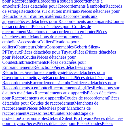
pour Raccordements
Raccords à souder
Raccordements à
emboîter
Pièces détachées pour Raccordements à emboîter
Raccords
de serrage
Réductions sur d'autres matériaux
Pièces détachées pour
Réductions sur d'autres matériaux
Raccordements aux
appareils
Pièces détachées pour Raccordements aux appareils
Coudes
de raccordement
Pièces détachées pour Coudes de
raccordement
Manchons de raccordement à emboîter
Pièces
détachées pour Manchons de raccordement à
emboîter
Accessoires
Colliers
Fixations pour
colliers
Obturateurs
Joints
Consommables
Geberit Silent-
PP
Tuyaux
Pièces détachées pour Tuyaux
Pièces
Pièces détachées
pour Pièces
Coudes
Pièces détachées pour
Coudes
Embranchements
Pièces détachées pour
Embranchements
Réductions
Pièces détachées pour
Réductions
Ouvertures de nettoyage
Pièces détachées pour
Ouvertures de nettoyage
Raccordements
Pièces détachées pour
Raccordements
Raccordements à emboîter
Pièces détachées pour
Raccordements à emboîter
Raccordements à griffes
Réductions sur
d'autres matériaux
Raccordements aux appareils
Pièces détachées
pour Raccordements aux appareils
Coudes de raccordement
Pièces
détachées pour Coudes de raccordement
Manchons de
raccordement
Pièces détachées pour Manchons de
raccordement
Accessoires
Obturateurs
Joints
Cape de
protection
Consommables
Geberit Silent-Pro
Tuyaux
Pièces détachées
pour Tuyaux
Pièces
Pièces détachées pour Pièces
Coudes
Pièces