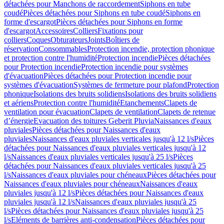
détachées pour Manchons de raccordement
Siphons en tube
coudé
Pièces détachées pour Siphons en tube coudé
Siphons en
forme d'escargot
Pièces détachées pour Siphons en forme
d'escargot
Accessoires
Colliers
Fixations pour
colliers
Coques
Obturateurs
Joints
Boîtiers de
réservation
Consommables
Protection incendie, protection phonique
et protection contre l'humidité
Protection incendie
Pièces détachées
pour Protection incendie
Protection incendie pour systèmes
d'évacuation
Pièces détachées pour Protection incendie pour
systèmes d'évacuation
Systèmes de fermeture pour plafond
Protection
phonique
Isolations des bruits solidiens
Isolations des bruits solidiens
et aériens
Protection contre l'humidité
Etanchements
Clapets de
ventilation pour évacuation
Clapets de ventilation
Clapets de retenue
d’énergie
Evacuation des toitures Geberit Pluvia
Naissances d'eaux
pluviales
Pièces détachées pour Naissances d'eaux
pluviales
Naissances d'eaux pluviales verticales jusqu'à 12 l/s
Pièces
détachées pour Naissances d'eaux pluviales verticales jusqu'à 12
l/s
Naissances d'eaux pluviales verticales jusqu'à 25 l/s
Pièces
détachées pour Naissances d'eaux pluviales verticales jusqu'à 25
l/s
Naissances d'eaux pluviales pour chéneaux
Pièces détachées pour
Naissances d'eaux pluviales pour chéneaux
Naissances d'eaux
pluviales jusqu'à 12 l/s
Pièces détachées pour Naissances d'eaux
pluviales jusqu'à 12 l/s
Naissances d'eaux pluviales jusqu'à 25
l/s
Pièces détachées pour Naissances d'eaux pluviales jusqu'à 25
l/s
Eléments de barrières anti-condensation
Pièces détachées pour