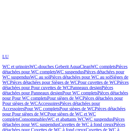
LU
WC et urinoirs
WC-douches Geberit AquaClean
WC complets
Pièces
détachées pour WC complets
WC suspendus
Pièces détachées pour
WC suspendus
WC au sol
Pièces détachées pour WC au sol
Sièges de
WC
Pièces détachées pour Sièges de WC
Pour cuvettes de WC
Pièces
détachées pour Pour cuvettes de WC
Panneaux design
Pièces
détachées pour Panneaux design
Pour WC complets
Pièces détachées
pour Pour WC complets
Pour sièges de WC
Pièces détachées pour
Pour sièges de WC
Accessoires
Pièces détachées pour
Accessoires
Pour WC complets
Pour sièges de WC
Pièces détachées
pour Pour sièges de WC
Pour sièges de WC et WC
complets
Consommables
WC et abattants WC
WC suspendus
Pièces
détachées pour WC suspendus
Cuvettes de WC à fond creux
Pièces
détachées pour Cuvettes de WC à fond creux
Cuvettes de WC à