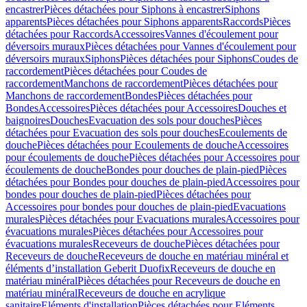
encastrer
Pièces détachées pour Siphons à encastrer
Siphons
apparents
Pièces détachées pour Siphons apparents
Raccords
Pièces
détachées pour Raccords
Accessoires
Vannes d'écoulement pour
déversoirs muraux
Pièces détachées pour Vannes d'écoulement pour
déversoirs muraux
Siphons
Pièces détachées pour Siphons
Coudes de
raccordement
Pièces détachées pour Coudes de
raccordement
Manchons de raccordement
Pièces détachées pour
Manchons de raccordement
Bondes
Pièces détachées pour
Bondes
Accessoires
Pièces détachées pour Accessoires
Douches et
baignoires
Douches
Evacuation des sols pour douches
Pièces
détachées pour Evacuation des sols pour douches
Ecoulements de
douche
Pièces détachées pour Ecoulements de douche
Accessoires
pour écoulements de douche
Pièces détachées pour Accessoires pour
écoulements de douche
Bondes pour douches de plain-pied
Pièces
détachées pour Bondes pour douches de plain-pied
Accessoires pour
bondes pour douches de plain-pied
Pièces détachées pour
Accessoires pour bondes pour douches de plain-pied
Evacuations
murales
Pièces détachées pour Evacuations murales
Accessoires pour
évacuations murales
Pièces détachées pour Accessoires pour
évacuations murales
Receveurs de douche
Pièces détachées pour
Receveurs de douche
Receveurs de douche en matériau minéral et
éléments d’installation Geberit Duofix
Receveurs de douche en
matériau minéral
Pièces détachées pour Receveurs de douche en
matériau minéral
Receveurs de douche en acrylique
sanitaire
Eléments d'installation
Pièces détachées pour Eléments