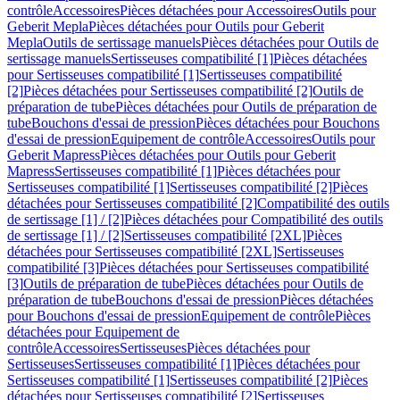
contrôle
Accessoires
Pièces détachées pour Accessoires
Outils pour
Geberit Mepla
Pièces détachées pour Outils pour Geberit
Mepla
Outils de sertissage manuels
Pièces détachées pour Outils de
sertissage manuels
Sertisseuses compatibilité [1]
Pièces détachées
pour Sertisseuses compatibilité [1]
Sertisseuses compatibilité
[2]
Pièces détachées pour Sertisseuses compatibilité [2]
Outils de
préparation de tube
Pièces détachées pour Outils de préparation de
tube
Bouchons d'essai de pression
Pièces détachées pour Bouchons
d'essai de pression
Equipement de contrôle
Accessoires
Outils pour
Geberit Mapress
Pièces détachées pour Outils pour Geberit
Mapress
Sertisseuses compatibilité [1]
Pièces détachées pour
Sertisseuses compatibilité [1]
Sertisseuses compatibilité [2]
Pièces
détachées pour Sertisseuses compatibilité [2]
Compatibilité des outils
de sertissage [1] / [2]
Pièces détachées pour Compatibilité des outils
de sertissage [1] / [2]
Sertisseuses compatibilité [2XL]
Pièces
détachées pour Sertisseuses compatibilité [2XL]
Sertisseuses
compatibilité [3]
Pièces détachées pour Sertisseuses compatibilité
[3]
Outils de préparation de tube
Pièces détachées pour Outils de
préparation de tube
Bouchons d'essai de pression
Pièces détachées
pour Bouchons d'essai de pression
Equipement de contrôle
Pièces
détachées pour Equipement de
contrôle
Accessoires
Sertisseuses
Pièces détachées pour
Sertisseuses
Sertisseuses compatibilité [1]
Pièces détachées pour
Sertisseuses compatibilité [1]
Sertisseuses compatibilité [2]
Pièces
détachées pour Sertisseuses compatibilité [2]
Sertisseuses