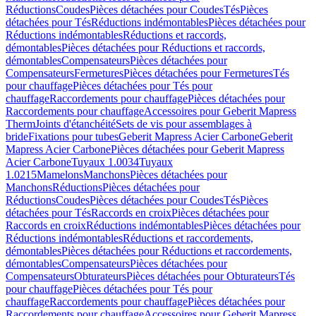
Réductions
Coudes
Pièces détachées pour Coudes
Tés
Pièces
détachées pour Tés
Réductions indémontables
Pièces détachées pour
Réductions indémontables
Réductions et raccords,
démontables
Pièces détachées pour Réductions et raccords,
démontables
Compensateurs
Pièces détachées pour
Compensateurs
Fermetures
Pièces détachées pour Fermetures
Tés
pour chauffage
Pièces détachées pour Tés pour
chauffage
Raccordements pour chauffage
Pièces détachées pour
Raccordements pour chauffage
Accessoires pour Geberit Mapress
Therm
Joints d'étanchéité
Sets de vis pour assemblages à
bride
Fixations pour tubes
Geberit Mapress Acier Carbone
Geberit
Mapress Acier Carbone
Pièces détachées pour Geberit Mapress
Acier Carbone
Tuyaux 1.0034
Tuyaux
1.0215
Mamelons
Manchons
Pièces détachées pour
Manchons
Réductions
Pièces détachées pour
Réductions
Coudes
Pièces détachées pour Coudes
Tés
Pièces
détachées pour Tés
Raccords en croix
Pièces détachées pour
Raccords en croix
Réductions indémontables
Pièces détachées pour
Réductions indémontables
Réductions et raccordements,
démontables
Pièces détachées pour Réductions et raccordements,
démontables
Compensateurs
Pièces détachées pour
Compensateurs
Obturateurs
Pièces détachées pour Obturateurs
Tés
pour chauffage
Pièces détachées pour Tés pour
chauffage
Raccordements pour chauffage
Pièces détachées pour
Raccordements pour chauffage
Accessoires pour Geberit Mapress