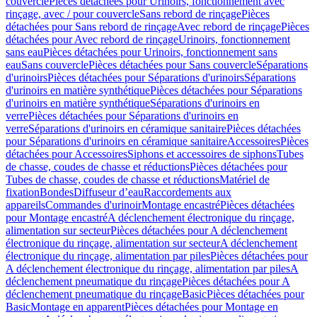
couvercle
Pièces détachées pour Urinoirs, fonctionnement avec
rinçage, avec / pour couvercle
Sans rebord de rinçage
Pièces
détachées pour Sans rebord de rinçage
Avec rebord de rinçage
Pièces
détachées pour Avec rebord de rinçage
Urinoirs, fonctionnement
sans eau
Pièces détachées pour Urinoirs, fonctionnement sans
eau
Sans couvercle
Pièces détachées pour Sans couvercle
Séparations
d'urinoirs
Pièces détachées pour Séparations d'urinoirs
Séparations
d'urinoirs en matière synthétique
Pièces détachées pour Séparations
d'urinoirs en matière synthétique
Séparations d'urinoirs en
verre
Pièces détachées pour Séparations d'urinoirs en
verre
Séparations d'urinoirs en céramique sanitaire
Pièces détachées
pour Séparations d'urinoirs en céramique sanitaire
Accessoires
Pièces
détachées pour Accessoires
Siphons et accessoires de siphons
Tubes
de chasse, coudes de chasse et réductions
Pièces détachées pour
Tubes de chasse, coudes de chasse et réductions
Matériel de
fixation
Bondes
Diffuseur d’eau
Raccordements aux
appareils
Commandes d'urinoir
Montage encastré
Pièces détachées
pour Montage encastré
A déclenchement électronique du rinçage,
alimentation sur secteur
Pièces détachées pour A déclenchement
électronique du rinçage, alimentation sur secteur
A déclenchement
électronique du rinçage, alimentation par piles
Pièces détachées pour
A déclenchement électronique du rinçage, alimentation par piles
A
déclenchement pneumatique du rinçage
Pièces détachées pour A
déclenchement pneumatique du rinçage
Basic
Pièces détachées pour
Basic
Montage en apparent
Pièces détachées pour Montage en