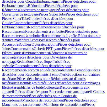
détachées pour Coudes
Embranchements
Pièces détachées pour
Embranchements
Réductions
Pièces détachées pour
Réductions
Ouvertures de nettoyage
Pièces détachées pour
Ouvertures de nettoyage
Pièces SuperTube
Pièces détachées pour
Pièces SuperTube
Coudes
Pièces détachées pour
Coudes
Embranchements
Pièces détachées pour
Embranchements
Raccordements
Pièces détachées pour
Raccordements
Raccordements à emboîter
Pièces détachées pour
Raccordements à emboîter
Raccordements à griffes
Réductions sur
d'autres matériaux
Accessoires
Pièces détachées pour
Accessoires
Colliers
Obturateurs
Joints
Pièces détachées pour
Joints
Consommables
Geberit PE
Tuyaux
Pièces
Pièces détachées pour
Pièces
Coudes
Embranchements
Réductions
Ouvertures de
nettoyage
Pièces détachées pour Ouvertures de
nettoyage
Réductions
Pièces SuperTube
Pièces
spéciales
Raccordements
Pièces détachées pour
Raccordements
Raccords soudés
Raccordements à emboîter
Pièces
détachées pour Raccordements à emboîter
Réductions sur d'autres
matériaux
Pièces détachées pour Réductions sur d'autres
matériaux
Assemblages filetés
Pièces détachées pour Assemblages
filetés
Assemblages de bride
Collerettes
Raccordements aux
appareils
Pièces détachées pour Raccordements aux appareils
Coudes
de raccordement
Pièces détachées pour Coudes de
raccordement
Manchons de raccordement
Pièces détachées pour
Manchons de raccordement
Manchons de raccordement
Pièces