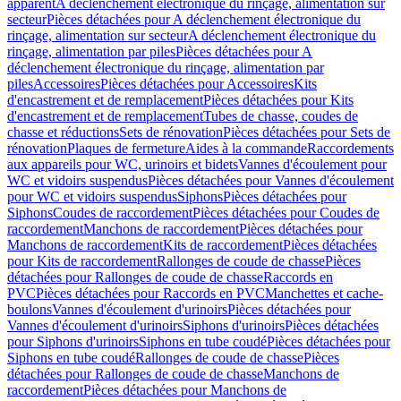
apparent
A déclenchement électronique du rinçage, alimentation sur
secteur
Pièces détachées pour A déclenchement électronique du
rinçage, alimentation sur secteur
A déclenchement électronique du
rinçage, alimentation par piles
Pièces détachées pour A
déclenchement électronique du rinçage, alimentation par
piles
Accessoires
Pièces détachées pour Accessoires
Kits
d'encastrement et de remplacement
Pièces détachées pour Kits
d'encastrement et de remplacement
Tubes de chasse, coudes de
chasse et réductions
Sets de rénovation
Pièces détachées pour Sets de
rénovation
Plaques de fermeture
Aides à la commande
Raccordements
aux appareils pour WC, urinoirs et bidets
Vannes d'écoulement pour
WC et vidoirs suspendus
Pièces détachées pour Vannes d'écoulement
pour WC et vidoirs suspendus
Siphons
Pièces détachées pour
Siphons
Coudes de raccordement
Pièces détachées pour Coudes de
raccordement
Manchons de raccordement
Pièces détachées pour
Manchons de raccordement
Kits de raccordement
Pièces détachées
pour Kits de raccordement
Rallonges de coude de chasse
Pièces
détachées pour Rallonges de coude de chasse
Raccords en
PVC
Pièces détachées pour Raccords en PVC
Manchettes et cache-
boulons
Vannes d'écoulement d'urinoirs
Pièces détachées pour
Vannes d'écoulement d'urinoirs
Siphons d'urinoirs
Pièces détachées
pour Siphons d'urinoirs
Siphons en tube coudé
Pièces détachées pour
Siphons en tube coudé
Rallonges de coude de chasse
Pièces
détachées pour Rallonges de coude de chasse
Manchons de
raccordement
Pièces détachées pour Manchons de