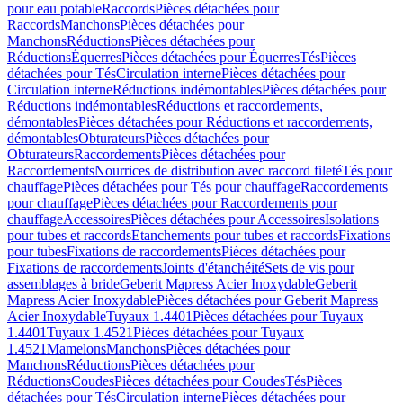
pour eau potable
Raccords
Pièces détachées pour
Raccords
Manchons
Pièces détachées pour
Manchons
Réductions
Pièces détachées pour
Réductions
Équerres
Pièces détachées pour Équerres
Tés
Pièces
détachées pour Tés
Circulation interne
Pièces détachées pour
Circulation interne
Réductions indémontables
Pièces détachées pour
Réductions indémontables
Réductions et raccordements,
démontables
Pièces détachées pour Réductions et raccordements,
démontables
Obturateurs
Pièces détachées pour
Obturateurs
Raccordements
Pièces détachées pour
Raccordements
Nourrices de distribution avec raccord fileté
Tés pour
chauffage
Pièces détachées pour Tés pour chauffage
Raccordements
pour chauffage
Pièces détachées pour Raccordements pour
chauffage
Accessoires
Pièces détachées pour Accessoires
Isolations
pour tubes et raccords
Etanchements pour tubes et raccords
Fixations
pour tubes
Fixations de raccordements
Pièces détachées pour
Fixations de raccordements
Joints d'étanchéité
Sets de vis pour
assemblages à bride
Geberit Mapress Acier Inoxydable
Geberit
Mapress Acier Inoxydable
Pièces détachées pour Geberit Mapress
Acier Inoxydable
Tuyaux 1.4401
Pièces détachées pour Tuyaux
1.4401
Tuyaux 1.4521
Pièces détachées pour Tuyaux
1.4521
Mamelons
Manchons
Pièces détachées pour
Manchons
Réductions
Pièces détachées pour
Réductions
Coudes
Pièces détachées pour Coudes
Tés
Pièces
détachées pour Tés
Circulation interne
Pièces détachées pour