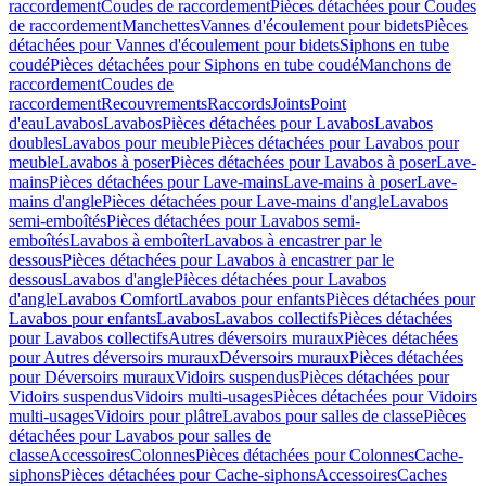
raccordement
Coudes de raccordement
Pièces détachées pour Coudes
de raccordement
Manchettes
Vannes d'écoulement pour bidets
Pièces
détachées pour Vannes d'écoulement pour bidets
Siphons en tube
coudé
Pièces détachées pour Siphons en tube coudé
Manchons de
raccordement
Coudes de
raccordement
Recouvrements
Raccords
Joints
Point
d'eau
Lavabos
Lavabos
Pièces détachées pour Lavabos
Lavabos
doubles
Lavabos pour meuble
Pièces détachées pour Lavabos pour
meuble
Lavabos à poser
Pièces détachées pour Lavabos à poser
Lave-
mains
Pièces détachées pour Lave-mains
Lave-mains à poser
Lave-
mains d'angle
Pièces détachées pour Lave-mains d'angle
Lavabos
semi-emboîtés
Pièces détachées pour Lavabos semi-
emboîtés
Lavabos à emboîter
Lavabos à encastrer par le
dessous
Pièces détachées pour Lavabos à encastrer par le
dessous
Lavabos d'angle
Pièces détachées pour Lavabos
d'angle
Lavabos Comfort
Lavabos pour enfants
Pièces détachées pour
Lavabos pour enfants
Lavabos
Lavabos collectifs
Pièces détachées
pour Lavabos collectifs
Autres déversoirs muraux
Pièces détachées
pour Autres déversoirs muraux
Déversoirs muraux
Pièces détachées
pour Déversoirs muraux
Vidoirs suspendus
Pièces détachées pour
Vidoirs suspendus
Vidoirs multi-usages
Pièces détachées pour Vidoirs
multi-usages
Vidoirs pour plâtre
Lavabos pour salles de classe
Pièces
détachées pour Lavabos pour salles de
classe
Accessoires
Colonnes
Pièces détachées pour Colonnes
Cache-
siphons
Pièces détachées pour Cache-siphons
Accessoires
Caches