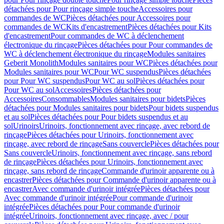
détachées pour Pour rinçage simple touche
Accessoires pour
commandes de WC
Pièces détachées pour Accessoires pour
commandes de WC
Kits d'encastrement
Pièces détachées pour Kits
d'encastrement
Pour commandes de WC à déclenchement
électronique du rinçage
Pièces détachées pour Pour commandes de
WC à déclenchement électronique du rinçage
Modules sanitaires
Geberit Monolith
Modules sanitaires pour WC
Pièces détachées pour
Modules sanitaires pour WC
Pour WC suspendus
Pièces détachées
pour Pour WC suspendus
Pour WC au sol
Pièces détachées pour
Pour WC au sol
Accessoires
Pièces détachées pour
Accessoires
Consommables
Modules sanitaires pour bidets
Pièces
détachées pour Modules sanitaires pour bidets
Pour bidets suspendus
et au sol
Pièces détachées pour Pour bidets suspendus et au
sol
Urinoirs
Urinoirs, fonctionnement avec rinçage, avec rebord de
rinçage
Pièces détachées pour Urinoirs, fonctionnement avec
rinçage, avec rebord de rinçage
Sans couvercle
Pièces détachées pour
Sans couvercle
Urinoirs, fonctionnement avec rinçage, sans rebord
de rinçage
Pièces détachées pour Urinoirs, fonctionnement avec
rinçage, sans rebord de rinçage
Commande d'urinoir apparente ou à
encastrer
Pièces détachées pour Commande d'urinoir apparente ou à
encastrer
Avec commande d'urinoir intégrée
Pièces détachées pour
Avec commande d'urinoir intégrée
Pour commande d'urinoir
intégrée
Pièces détachées pour Pour commande d'urinoir
intégrée
Urinoirs, fonctionnement avec rinçage, avec / pour