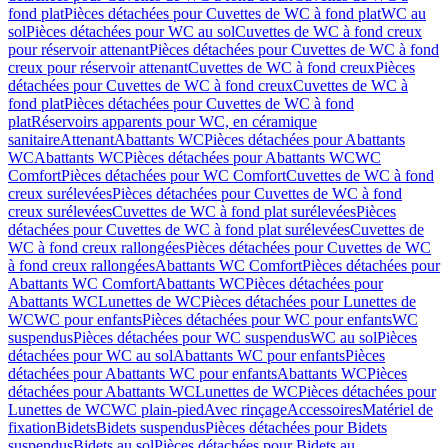
fond plat
Pièces détachées pour Cuvettes de WC à fond plat
WC au
sol
Pièces détachées pour WC au sol
Cuvettes de WC à fond creux
pour réservoir attenant
Pièces détachées pour Cuvettes de WC à fond
creux pour réservoir attenant
Cuvettes de WC à fond creux
Pièces
détachées pour Cuvettes de WC à fond creux
Cuvettes de WC à
fond plat
Pièces détachées pour Cuvettes de WC à fond
plat
Réservoirs apparents pour WC, en céramique
sanitaire
Attenant
Abattants WC
Pièces détachées pour Abattants
WC
Abattants WC
Pièces détachées pour Abattants WC
WC
Comfort
Pièces détachées pour WC Comfort
Cuvettes de WC à fond
creux surélevées
Pièces détachées pour Cuvettes de WC à fond
creux surélevées
Cuvettes de WC à fond plat surélevées
Pièces
détachées pour Cuvettes de WC à fond plat surélevées
Cuvettes de
WC à fond creux rallongées
Pièces détachées pour Cuvettes de WC
à fond creux rallongées
Abattants WC Comfort
Pièces détachées pour
Abattants WC Comfort
Abattants WC
Pièces détachées pour
Abattants WC
Lunettes de WC
Pièces détachées pour Lunettes de
WC
WC pour enfants
Pièces détachées pour WC pour enfants
WC
suspendus
Pièces détachées pour WC suspendus
WC au sol
Pièces
détachées pour WC au sol
Abattants WC pour enfants
Pièces
détachées pour Abattants WC pour enfants
Abattants WC
Pièces
détachées pour Abattants WC
Lunettes de WC
Pièces détachées pour
Lunettes de WC
WC plain-pied
Avec rinçage
Accessoires
Matériel de
fixation
Bidets
Bidets suspendus
Pièces détachées pour Bidets
suspendus
Bidets au sol
Pièces détachées pour Bidets au