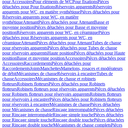
pour Accessoires
Pour eléments de WC
Pour fixations
Pièces
détachées pour Pour fixations
Réservoirs apparents
Réservoirs
apparents pour WC, en matière synthétique
Pièces détachées pour
Réservoirs apparents pour WC, en matière
synthétique
Attenant
Pièces détachées pour Attenant
Basse et
moyenne position
Pièces détachées pour Basse et moyenne
position
Réservoirs apparents pour WC, en céramique
Pièces
détachées pour Réservoirs apparents pour WC, en
céramique
Attenant
Pièces détachées pour Attenant
Tubes de chasse
pour réservoirs apparents
Pièces détachées pour Tubes de chasse
pour réservoirs apparents
Haute position
Pièces détachées pour Haute
position
Basse et moyenne position
Accessoires
Pièces détachées pour
Accessoires
Raccordements
Pièces détachées pour
Raccordements
Joints
Manchettes
Mamelons, rosaces et modérateurs
de débit
Mécanismes de chasse
Réservoirs à encastrer
Tubes de
chasse
Accessoires
Mécanismes de chasse et robinets
flotteurs
Robinets flotteurs
Pièces détachées pour Robinets
flotteurs
Robinets flotteurs pour réservoirs apparents
Pièces détachées
pour Robinets flotteurs pour réservoirs apparents
Robinets flotteurs
pour réservoirs à encastrer
Pièces détachées pour Robinets flotteurs
pour réservoirs à encastrer
Mécanismes de chasse
Pièces détachées
pour Mécanismes de chasse
Rinçage interrompable
Pièces détachées
pour Rinçage interrompable
Rinçage simple touche
Pièces détachées
pour Rinçage simple touche
Rinçage double touche
Pièces détachées
pour Rinçage double touche
Mécanismes de chasse complets
Pièces