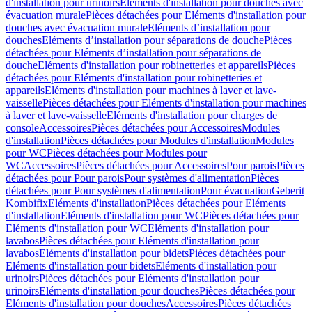
d'installation pour urinoirs
Eléments d'installation pour douches avec
évacuation murale
Pièces détachées pour Eléments d'installation pour
douches avec évacuation murale
Eléments d’installation pour
douches
Eléments d’installation pour séparations de douche
Pièces
détachées pour Eléments d’installation pour séparations de
douche
Eléments d'installation pour robinetteries et appareils
Pièces
détachées pour Eléments d'installation pour robinetteries et
appareils
Eléments d'installation pour machines à laver et lave-
vaisselle
Pièces détachées pour Eléments d'installation pour machines
à laver et lave-vaisselle
Eléments d'installation pour charges de
console
Accessoires
Pièces détachées pour Accessoires
Modules
d'installation
Pièces détachées pour Modules d'installation
Modules
pour WC
Pièces détachées pour Modules pour
WC
Accessoires
Pièces détachées pour Accessoires
Pour parois
Pièces
détachées pour Pour parois
Pour systèmes d'alimentation
Pièces
détachées pour Pour systèmes d'alimentation
Pour évacuation
Geberit
Kombifix
Eléments d'installation
Pièces détachées pour Eléments
d'installation
Eléments d'installation pour WC
Pièces détachées pour
Eléments d'installation pour WC
Eléments d'installation pour
lavabos
Pièces détachées pour Eléments d'installation pour
lavabos
Eléments d'installation pour bidets
Pièces détachées pour
Eléments d'installation pour bidets
Eléments d'installation pour
urinoirs
Pièces détachées pour Eléments d'installation pour
urinoirs
Eléments d'installation pour douches
Pièces détachées pour
Eléments d'installation pour douches
Accessoires
Pièces détachées