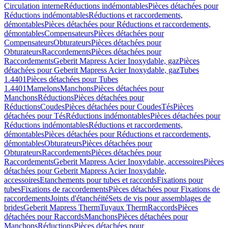
Circulation interne
Réductions indémontables
Pièces détachées pour
Réductions indémontables
Réductions et raccordements,
démontables
Pièces détachées pour Réductions et raccordements,
démontables
Compensateurs
Pièces détachées pour
Compensateurs
Obturateurs
Pièces détachées pour
Obturateurs
Raccordements
Pièces détachées pour
Raccordements
Geberit Mapress Acier Inoxydable, gaz
Pièces
détachées pour Geberit Mapress Acier Inoxydable, gaz
Tubes
1.4401
Pièces détachées pour Tubes
1.4401
Mamelons
Manchons
Pièces détachées pour
Manchons
Réductions
Pièces détachées pour
Réductions
Coudes
Pièces détachées pour Coudes
Tés
Pièces
détachées pour Tés
Réductions indémontables
Pièces détachées pour
Réductions indémontables
Réductions et raccordements,
démontables
Pièces détachées pour Réductions et raccordements,
démontables
Obturateurs
Pièces détachées pour
Obturateurs
Raccordements
Pièces détachées pour
Raccordements
Geberit Mapress Acier Inoxydable, accessoires
Pièces
détachées pour Geberit Mapress Acier Inoxydable,
accessoires
Etanchements pour tubes et raccords
Fixations pour
tubes
Fixations de raccordements
Pièces détachées pour Fixations de
raccordements
Joints d'étanchéité
Sets de vis pour assemblages de
brides
Geberit Mapress Therm
Tuyaux Therm
Raccords
Pièces
détachées pour Raccords
Manchons
Pièces détachées pour
Manchons
Réductions
Pièces détachées pour