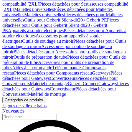
compatibilité [2XL]
Pièces détachées pour Sertisseuses compatibilité
[2XL]
Mallettes universelles
Pièces détachées pour Mallettes
universelles
Mallettes universelles
Pièces détachées pour Mallettes
universelles
Outils pour Geberit Silent-db20 / Geberit PE
Pièces
détachées pour Outils pour Geberit Silent-db20 / Geberit
PE
Appareils à souder électriques
Pièces détachées pour Appareils à
souder électriques
Accessoires pour appareils à souder
électriques
Outils de soudage au miroir
Pièces détachées pour Outils
de soudage au miroir
Accessoires pour outils de soudage au
miroir
Pièces détachées pour Accessoires pour outils de soudage au
miroir
Outils de préparation de tube
Pièces détachées pour Outils de
préparation de tube
Accessoires pour outils de préparation de
tubes
Aides à la commande
Télécommandes
Composants
réseau
Pièces détachées pour Composants réseau
Gateways
Pièces
détachées pour Gateways
Convertisseurs
Pièces détachées pour
Convertisseurs
Matériel de montage
Geberit Connect
Gateways
Pièces
détachées pour Gateways
Convertisseur
Pièces détachées pour
Convertisseur
Matériel de montage
Catégories de produits
Lignes de salle de bains
Nouveautés