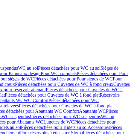
suspendus
WC au sol
Pièces détachées pour WC au sol
Sièges de
 pour Panneaux design
Pour WC complets
Pièces détachées pour Pour
Pour sièges de WC
Pièces détachées pour Pour sièges de WC
Pour
nd creux
Pièces détachées pour Cuvettes de WC à fond creux
Cuvettes
 pour réservoir attenant
Pièces détachées pour Cuvettes de WC à
lat
Pièces détachées pour Cuvettes de WC à fond plat
Réservoirs
Abattants WC
WC Comfort
Pièces détachées pour WC
surélevées
Pièces détachées pour Cuvettes de WC à fond plat
ces détachées pour Abattants WC Comfort
Abattants WC
Pièces
s
WC suspendus
Pièces détachées pour WC suspendus
WC au
hées pour Abattants WC
Lunettes de WC
Pièces détachées pour
idets au sol
Pièces détachées pour Bidets au sol
Accessoires
Pièces
clenchement
Pour réservoirs à encastrer Sigma
Pièces détachées pour