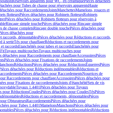
position
Réservoirs apparents pour WC, en céramique
Pièces détachées
étachées pour Tubes de chasse pour réservoirs apparents
Haute
détachées pour Raccordements
Joints
Manchettes
Mamelons, rosaces et
ets flotteurs
Pièces détachées pour Robinets flotteurs
Robinets
trer
Pièces détachées pour Robinets flotteurs pour réservoirs à
able
Rinçage simple touche
Pièces détachées pour Rinçage simple
s de chasse complets
Rinçage double touche
Pièces détachées pour
Pièces détachées pour
t raccords, démontables
Pièces détachées pour Réductions et raccords,
d à sertir
Tés pour chauffage
Réductions et raccordements pour
 et raccords
Etanchéités pour tubes et raccords
Etanchéités pour
Fit
Tuyaux multicouches
Tuyaux multicouches pour
s détachées pour Raccordements pour chauffage
Accessoires
Pièces
nts
Pièces détachées pour Fixations de raccordements
Joints
Manchons
Réductions
Pièces détachées pour Réductions
Équerres
Pièces
Pièces détachées pour Réductions indémontables
Réductions et
accordements
Pièces détachées pour Raccordements
Nourrices de
pour Raccordements pour chauffage
Accessoires
Pièces détachées pour
hées pour Fixations de raccordements
Joints d'étanchéité
Sets de vis
Inoxydable
Tuyaux 1.4401
Pièces détachées pour Tuyaux
es pour Réductions
Coudes
Pièces détachées pour Coudes
Tés
Pièces
indémontables
Réductions et raccordements, démontables
Pièces
pour Obturateurs
Raccordements
Pièces détachées pour
achées pour Tubes 1.4401
Mamelons
Manchons
Pièces détachées pour
ontables
Pièces détachées pour Réductions indémontables
Réductions