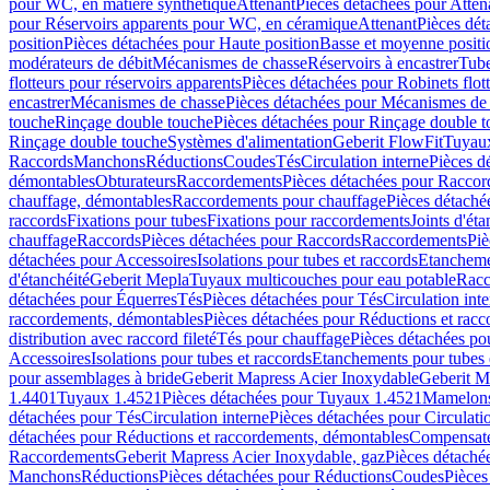
pour WC, en matière synthétique
Attenant
Pièces détachées pour Atten
pour Réservoirs apparents pour WC, en céramique
Attenant
Pièces dét
position
Pièces détachées pour Haute position
Basse et moyenne positi
modérateurs de débit
Mécanismes de chasse
Réservoirs à encastrer
Tube
flotteurs pour réservoirs apparents
Pièces détachées pour Robinets flott
encastrer
Mécanismes de chasse
Pièces détachées pour Mécanismes de
touche
Rinçage double touche
Pièces détachées pour Rinçage double 
Rinçage double touche
Systèmes d'alimentation
Geberit FlowFit
Tuyaux
Raccords
Manchons
Réductions
Coudes
Tés
Circulation interne
Pièces d
démontables
Obturateurs
Raccordements
Pièces détachées pour Racco
chauffage, démontables
Raccordements pour chauffage
Pièces détaché
raccords
Fixations pour tubes
Fixations pour raccordements
Joints d'éta
chauffage
Raccords
Pièces détachées pour Raccords
Raccordements
Piè
détachées pour Accessoires
Isolations pour tubes et raccords
Etanchemen
d'étanchéité
Geberit Mepla
Tuyaux multicouches pour eau potable
Racc
détachées pour Équerres
Tés
Pièces détachées pour Tés
Circulation int
raccordements, démontables
Pièces détachées pour Réductions et rac
distribution avec raccord fileté
Tés pour chauffage
Pièces détachées po
Accessoires
Isolations pour tubes et raccords
Etanchements pour tubes 
pour assemblages à bride
Geberit Mapress Acier Inoxydable
Geberit M
1.4401
Tuyaux 1.4521
Pièces détachées pour Tuyaux 1.4521
Mamelon
détachées pour Tés
Circulation interne
Pièces détachées pour Circulati
détachées pour Réductions et raccordements, démontables
Compensat
Raccordements
Geberit Mapress Acier Inoxydable, gaz
Pièces détaché
Manchons
Réductions
Pièces détachées pour Réductions
Coudes
Pièces