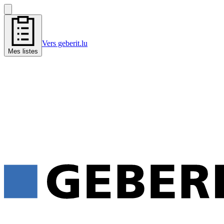
Vers geberit.lu
Mes listes