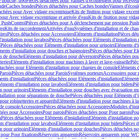
e douche, d90
Pièces détachées pour Vannes d'écoulement pour receveu
nde
Caches bondes
Pièces détachées pour Caches bondes
Vannes d'écoul
achées pour Avec vidage excentrique
Kits de finition pour vidage excen
pour Avec vidage excentrique et arrivée d'eau
Kits de finition pour vida
n PushControl
Pièces détachées pour A déclenchement par pression Pus
res
Kits de raccordement
Arrivées d'eau
Systèmes d'installation et de chas
ires
Pièces détachées pour Accessoires
Eléments d'installation
Pièces dét
'installation pour lavabos
Pièces détachées pour Eléments d'installation
s
Pièces détachées pour Eléments d'installation pour urinoirs
Eléments d'i
ments d'installation pour douches et baignoires
Pièces détachées pour Elé
ns de douche
Eléments d'installation pour déversoirs
Pièces détachées pou
teries
Eléments d'installation pour machines à laver et lave-vaisselle
Pièc
tachées pour Eléments d'installation pour charges de console
Eléments d'
Parois
Pièces détachées pour Parois
Systèmes porteurs
Accessoires pour p
nts d'installation
Pièces détachées pour Eléments d'installation
Eléments
éments d'installation pour lavabos
Eléments d'installation pour bidets
Piè
n pour urinoirs
Eléments d'installation pour douches avec évacuation m
tallation pour séparations de douche
Pièces détachées pour Eléments d’i
pour robinetteries et appareils
Eléments d'installation pour machines à lav
 de console
Accessoires
Pièces détachées pour Accessoires
Modules d'inst
hées pour Accessoires
Pour parois
Pièces détachées pour Pour parois
Pou
n
Pièces détachées pour Eléments d'installation
Eléments d'installation 
s d'installation pour lavabos
Eléments d'installation pour bidets
Pièces d
n pour urinoirs
Eléments d'installation pour douches
Pièces détachées po
 pour Pour fixations
Réservoirs apparents
Réservoirs apparents pour WC,