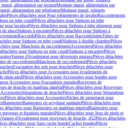
mural, alimentation sur secteur
Montage mural, alimentation par
ural, alimentation par générateur
Montage mural, robinets
vabo
Pièces détachées pour Pour robinetteries de lavabo
Raccordements
hons en tube coudé
Pièces détachées pour Siphons en tube
ur pour lavabos
Pièces détachées pour Siphons à tube plongeur pour
n de place
Siphons à encastrer
Pièces détachées pour Siphons à
uvrements
Raccords
Pièces détachées pour Raccords
Joints
Tubes de
tachées pour Siphons en tube coudé
Siphons à double chambre
Pièces
achées pour Manchons de raccordement
Accessoires
Pièces détachées
 détachées pour Siphons en tube coudé
Siphons à encastrer
Pièces
soires
Vannes d'écoulement pour déversoirs muraux
Pièces détachées
udes de raccordement
Manchons de raccordement
Pièces détachées
ouches
Evacuation des sols pour douches
Pièces détachées pour
uche
Pièces détachées pour Accessoires pour écoulements de
e plain-pied
Pièces détachées pour Accessoires pour bondes pour
 pour Accessoires pour évacuations murales
Receveurs de
urs de douche en matériau minéral
Pièces détachées pour Receveurs
n
Accessoires
Séparations de douche
Pièces détachées pour Séparations
res
Pièces détachées pour Accessoires
Niches de rangement pour
es
Baignoires
Baignoires en acrylique sanitaire
Pièces détachées pour
es détachées pour Baignoires en matériau minéral
Baignoires pour
e traverses et fixations murales
Pièces détachées pour Jeux de pieds et
s
Vannes d'écoulement pour receveurs de douche, d52
Pièces détachées
èces détachées pour Sans cache bonde
Caches bondes
Pièces