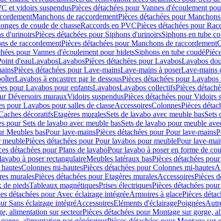
C et vidoirs suspendus
Pièces détachées pour Vannes d'écoulement pou
ccordement
Manchons de raccordement
Pièces détachées pour Manchons
longes de coude de chasse
Raccords en PVC
Pièces détachées pour Ra
s d'urinoirs
Pièces détachées pour Siphons d'urinoirs
Siphons en tube c
ns de raccordement
Pièces détachées pour Manchons de raccordement
C
chées pour Vannes d'écoulement pour bidets
Siphons en tube coudé
Pièc
Point d'eau
Lavabos
Lavabos
Pièces détachées pour Lavabos
Lavabos dou
ains
Pièces détachées pour Lave-mains
Lave-mains à poser
Lave-mains 
oîter
Lavabos à encastrer par le dessous
Pièces détachées pour Lavabos à
ées pour Lavabos pour enfants
Lavabos
Lavabos collectifs
Pièces détaché
our Déversoirs muraux
Vidoirs suspendus
Pièces détachées pour Vidoirs
es pour Lavabos pour salles de classe
Accessoires
Colonnes
Pièces détac
Caches décoratifs
Etagères murales
Sets de lavabo avec meuble bas
Sets 
es pour Sets de lavabo avec meuble bas
Sets de lavabo pour meuble ave
ur Meubles bas
Pour lave-mains
Pièces détachées pour Pour lave-mains
P
r meuble
Pièces détachées pour Pour lavabos pour meuble
Pour lave-mai
ces détachées pour Plans de lavabo
Pour lavabo à poser en forme de cou
lavabo à poser rectangulaire
Meubles latéraux bas
Pièces détachées pour
 hautes
Colonnes mi-hautes
Pièces détachées pour Colonnes mi-hautes
A
res murales
Pièces détachées pour Etagères murales
Accessoires
Pièces d
x de pieds
Tableaux magnétiques
Prises électriques
Pièces détachées pour 
es détachées pour Avec éclairage intégrée
Armoires à glace
Pièces détac
ur Sans éclairage intégré
Accessoires
Eléments d'éclairage
Poignées
Autr
e, alimentation sur secteur
Pièces détachées pour Montage sur gorge, al
gorge, alimentation par générateur
Pièces détachées pour Montage sur g