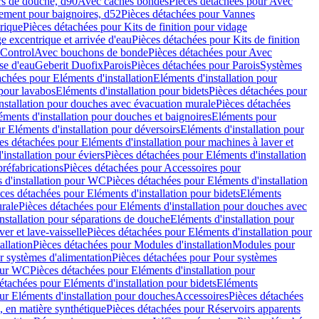
rs de douche, d90
Avec caches bondes
Pièces détachées pour Avec
ement pour baignoires, d52
Pièces détachées pour Vannes
trique
Pièces détachées pour Kits de finition pour vidage
ge excentrique et arrivée d'eau
Pièces détachées pour Kits de finition
hControl
Avec bouchons de bonde
Pièces détachées pour Avec
se d'eau
Geberit Duofix
Parois
Pièces détachées pour Parois
Systèmes
achées pour Eléments d'installation
Eléments d'installation pour
 pour lavabos
Eléments d'installation pour bidets
Pièces détachées pour
nstallation pour douches avec évacuation murale
Pièces détachées
ments d'installation pour douches et baignoires
Eléments pour
r Eléments d'installation pour déversoirs
Eléments d'installation pour
es détachées pour Eléments d'installation pour machines à laver et
installation pour éviers
Pièces détachées pour Eléments d'installation
réfabrications
Pièces détachées pour Accessoires pour
 d'installation pour WC
Pièces détachées pour Eléments d'installation
ces détachées pour Eléments d'installation pour bidets
Eléments
urale
Pièces détachées pour Eléments d'installation pour douches avec
nstallation pour séparations de douche
Eléments d'installation pour
er et lave-vaisselle
Pièces détachées pour Eléments d'installation pour
allation
Pièces détachées pour Modules d'installation
Modules pour
r systèmes d'alimentation
Pièces détachées pour Pour systèmes
pour WC
Pièces détachées pour Eléments d'installation pour
étachées pour Eléments d'installation pour bidets
Eléments
ur Eléments d'installation pour douches
Accessoires
Pièces détachées
 en matière synthétique
Pièces détachées pour Réservoirs apparents