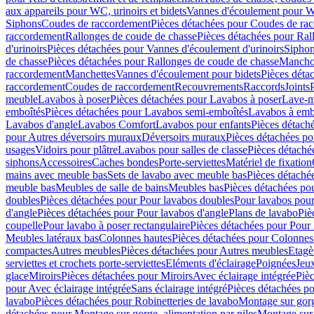
aux appareils pour WC, urinoirs et bidets
Vannes d'écoulement pour W
Siphons
Coudes de raccordement
Pièces détachées pour Coudes de ra
raccordement
Rallonges de coude de chasse
Pièces détachées pour Ral
d'urinoirs
Pièces détachées pour Vannes d'écoulement d'urinoirs
Siphon
de chasse
Pièces détachées pour Rallonges de coude de chasse
Mancho
raccordement
Manchettes
Vannes d'écoulement pour bidets
Pièces déta
raccordement
Coudes de raccordement
Recouvrements
Raccords
Joints
meuble
Lavabos à poser
Pièces détachées pour Lavabos à poser
Lave-m
emboîtés
Pièces détachées pour Lavabos semi-emboîtés
Lavabos à emb
Lavabos d'angle
Lavabos Comfort
Lavabos pour enfants
Pièces détach
pour Autres déversoirs muraux
Déversoirs muraux
Pièces détachées p
usages
Vidoirs pour plâtre
Lavabos pour salles de classe
Pièces détaché
siphons
Accessoires
Caches bondes
Porte-serviettes
Matériel de fixation
mains avec meuble bas
Sets de lavabo avec meuble bas
Pièces détaché
meuble bas
Meubles de salle de bains
Meubles bas
Pièces détachées po
doubles
Pièces détachées pour Pour lavabos doubles
Pour lavabos pou
d'angle
Pièces détachées pour Pour lavabos d'angle
Plans de lavabo
Piè
coupelle
Pour lavabo à poser rectangulaire
Pièces détachées pour Pour 
Meubles latéraux bas
Colonnes hautes
Pièces détachées pour Colonnes
compactes
Autres meubles
Pièces détachées pour Autres meubles
Etagè
serviettes et crochets porte-serviettes
Eléments d'éclairage
Poignées
Jeu
glace
Miroirs
Pièces détachées pour Miroirs
Avec éclairage intégrée
Pièc
pour Avec éclairage intégrée
Sans éclairage intégré
Pièces détachées po
lavabo
Pièces détachées pour Robinetteries de lavabo
Montage sur gorg
détachées pour Montage sur gorge, alimentation par piles
Montage sur 