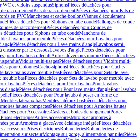
r WC et vidoirs suspendus
Siphons
Pièces détachées pour
 de raccordement
Kits de raccordement
Pièces détachées pour Kits de
ccords en PVC
Manchettes et cache-boulons
Vannes d'écoulement
oudé
Pièces détachées pour Siphons en tube coudé
Rallonges de coude
oudes de raccordement
Pièces détachées pour Coudes de
es détachées pour Siphons en tube coudé
Manchons de
bles
Lavabos pour meuble
Pièces détachées pour Lavabos pour
d'angle
Pièces détachées pour Lave-mains d'angle
Lavabos semi-
 encastrer par le dessous
Lavabos d'angle
Pièces détachées pour
es pour Lavabos collectifs
Autres déversoirs muraux
Pièces détachées
 suspendus
Vidoirs multi-usages
Pièces détachées pour Vidoirs multi-
hées pour Colonnes
Cache-siphons
Pièces détachées pour Cache-
de lave-mains avec meuble bas
Pièces détachées pour Sets de lave-
c meuble bas
Pièces détachées pour Sets de lavabo pour meuble avec
our lavabos
Pièces détachées pour Pour lavabos
Pour lavabos
ns d'angle
Pièces détachées pour Pour lave-mains d'angle
Pour lavabos
pelle
Pièces détachées pour Pour lavabo à poser en forme de
 Meubles latéraux bas
Meubles latéraux bas
Pièces détachées pour
rmoires hautes compactes
Pièces détachées pour Armoires hautes
étachées pour Accessoires
Casiers et boîtes de rangement
Porte-
Prises électriques
Autres accessoires
Miroirs et armoires à
hées pour Armoires à glace
Avec éclairage intégrée
Pièces détachées
es accessoires
Prises électriques
Robinetteries
Robinetteries de
imentation sur secteur
Montage sur gorge, alimentation par piles
Pièces
orge, alimentation par générateur
Montage sur gorge, robinets