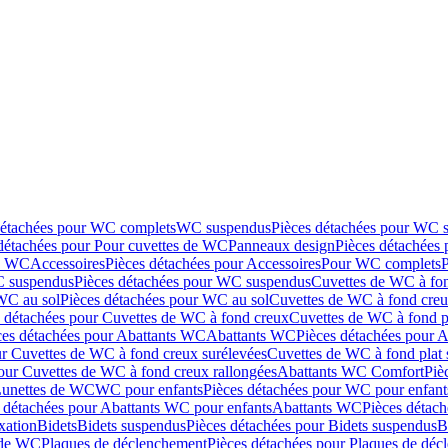
détachées pour WC complets
WC suspendus
Pièces détachées pour WC 
détachées pour Pour cuvettes de WC
Panneaux design
Pièces détachées
de WC
Accessoires
Pièces détachées pour Accessoires
Pour WC complets
 suspendus
Pièces détachées pour WC suspendus
Cuvettes de WC à fo
WC au sol
Pièces détachées pour WC au sol
Cuvettes de WC à fond creux
s détachées pour Cuvettes de WC à fond creux
Cuvettes de WC à fond p
ces détachées pour Abattants WC
Abattants WC
Pièces détachées pour 
ur Cuvettes de WC à fond creux surélevées
Cuvettes de WC à fond plat 
our Cuvettes de WC à fond creux rallongées
Abattants WC Comfort
Piè
Lunettes de WC
WC pour enfants
Pièces détachées pour WC pour enfant
 détachées pour Abattants WC pour enfants
Abattants WC
Pièces détac
ixation
Bidets
Bidets suspendus
Pièces détachées pour Bidets suspendus
B
 de WC
Plaques de déclenchement
Pièces détachées pour Plaques de dé