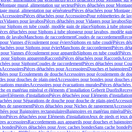
Montage mural, alimentation sur secteur
Pièces détachées pour Montage 
age mural, alimentation par générateur
Pièces détachées pour Montage m
s
Accessoires
Pièces détachées pour Accessoires
Pour robinetteries de la
ux
Vidages pour lavabos
Pièces détachées pour Vidages pour lavabos
Sip
our Siphons en tube coudé, modèle gain de place
Siphons à tube plonge
ièces détachées pour Siphons à tube plongeur pour lavabos, modèle gai
nts de lavabo
Manchons de raccordement
Coudes de raccordement
Reco
 pour Vannes d'écoulement pour éviers
Siphons en tube coudé
Pièces dé
étachées pour Siphons pour évier
Manchons de raccordement
Pièces dét
 pour Vannes d'écoulement pour appareils
Siphons en tube coudé
Pièces
s pour Siphons apparents
Raccords
Pièces détachées pour Raccords
Acces
achées pour Siphons
Coudes de raccordement
Pièces détachées pour Co
s
Accessoires
Pièces détachées pour Accessoires
Douches et baignoires
D
chées pour Ecoulements de douche
Accessoires pour écoulements de do
des pour douches de plain-pied
Accessoires pour bondes pour douches d
cuations murales
Accessoires pour évacuations murales
Pièces détachées
e en matériau minéral et éléments d’installation Geberit Duofix
Receve
aire
Eléments d'installation
Pièces détachées pour Eléments d'installatio
tachées pour Séparations de douche pour douche de plain-pied
Accessoi
hes de rangement
Pièces détachées pour Niches de rangement
Accessoir
chées pour Baignoires rectangulaires
Baignoires en matériau minéral
Pièc
tion
Pièces détachées pour Eléments d'installation
Jeux de pieds et jeux d
res accessoires
Raccordements aux appareils pour douches et baignoire
s bondes
Pièces détachées pour Avec caches bondes
Sans cache bonde
Pi