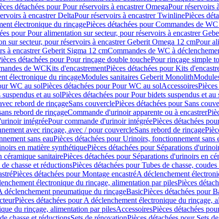
èces détachées pour Pour réservoirs à encastrer Omega
Pour réservoirs 
ervoirs à encastrer Delta
Pour réservoirs à encastrer Twinline
Pièces déta
t électronique du rinçage
Pièces détachées pour Commandes de WC à
ées pour Pour alimentation sur secteur, pour réservoirs à encastrer Geb
on sur secteur, pour réservoirs à encastrer Geberit Omega 12 cm
Pour al
irs à encastrer Geberit Sigma 12 cm
Commandes de WC à déclenchement
ièces détachées pour Pour rinçage double touche
Pour rinçage simple t
ommandes de WC
Kits d'encastrement
Pièces détachées pour Kits d'encast
t électronique du rinçage
Modules sanitaires Geberit Monolith
Modules
our WC au sol
Pièces détachées pour Pour WC au sol
Accessoires
Pièces
 suspendus et au sol
Pièces détachées pour Pour bidets suspendus et au 
avec rebord de rinçage
Sans couvercle
Pièces détachées pour Sans couve
sans rebord de rinçage
Commande d'urinoir apparente ou à encastrer
Piè
rinoir intégrée
Pour commande d'urinoir intégrée
Pièces détachées pou
nnement avec rinçage, avec / pour couvercle
Sans rebord de rinçage
Pièc
onnement sans eau
Pièces détachées pour Urinoirs, fonctionnement sans 
inoirs en matière synthétique
Pièces détachées pour Séparations d'urinoi
n céramique sanitaire
Pièces détachées pour Séparations d'urinoirs en cé
 de chasse et réductions
Pièces détachées pour Tubes de chasse, coudes 
stré
Pièces détachées pour Montage encastré
A déclenchement électroniq
enchement électronique du rinçage, alimentation par piles
Pièces détach
 A déclenchement pneumatique du rinçage
Basic
Pièces détachées pour B
cteur
Pièces détachées pour A déclenchement électronique du rinçage, al
que du rinçage, alimentation par piles
Accessoires
Pièces détachées pou
de chasse et réductions
Sets de rénovation
Pièces détachées pour Sets de