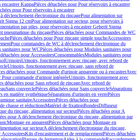
à encastrer Kappa
Pièces détachées pour Pour réservoirs à encastrer
chées pour Pour réservoirs à encastrer
 déclenchement électronique du rinçage
Pour alimentation sur
erit Sigma 12 cm
Pour alimentation sur secteur, pour réservoirs à
imentation par piles, pour réservoirs à encastrer Geberit Sigma
 pneumatique du rinçage
Pièces détachées pour Commandes de WC
ouche
Pièces détachées pour Pour rinçage simple touche
Accessoires
rement
Pour commandes de WC à déclenchement électronique du
 sanitaires pour WC
Pièces détachées pour Modules sanitaires pour
 détachées pour Accessoires
Consommables
Modules sanitaires pour
sol
Urinoirs
Urinoirs, fonctionnement avec rinçage, avec rebord de
rcle
Urinoirs, fonctionnement avec rinçage, sans rebord de
ces détachées pour Commande d'urinoir apparente ou à encastrer
Avec
r Pour commande d'urinoir intégrée
Urinoirs, fonctionnement avec
es détachées pour Sans rebord de rinçage
Avec rebord de
eau
Sans couvercle
Pièces détachées pour Sans couvercle
Séparations
rs en matière synthétique
Séparations d'urinoirs en verre
Pièces
ramique sanitaire
Accessoires
Pièces détachées pour
de chasse et réductions
Matériel de fixation
Bondes
Diffuseur
ue du rinçage, alimentation sur secteur
Pièces détachées pour A
ées pour A déclenchement électronique du rinçage, alimentation par
asic
Montage en apparent
Pièces détachées pour Montage en
imentation sur secteur
A déclenchement électronique du rinçage,
r Accessoires
Kits d'encastrement et de remplacement
Pièces détachées
 rénovation
Plaques de fermeture
Aides à la commande
Raccordements