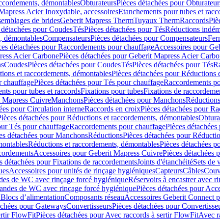
accordements, démontables
Obturateurs
Pièces détachées pour Obturateur
Mapress Acier Inoxydable, accessoires
Etanchements pour tubes et racc
ssemblages de brides
Geberit Mapress Therm
Tuyaux Therm
Raccords
Piè
 détachées pour Coudes
Tés
Pièces détachées pour Tés
Réductions indém
s, démontables
Compensateurs
Pièces détachées pour Compensateurs
Fer
ces détachées pour Raccordements pour chauffage
Accessoires pour Ge
ress Acier Carbone
Pièces détachées pour Geberit Mapress Acier Carb
ns
Coudes
Pièces détachées pour Coudes
Tés
Pièces détachées pour Tés
Ra
ions et raccordements, démontables
Pièces détachées pour Réductions 
r chauffage
Pièces détachées pour Tés pour chauffage
Raccordements po
ts pour tubes et raccords
Fixations pour tubes
Fixations de raccordeme
t Mapress Cuivre
Manchons
Pièces détachées pour Manchons
Réduction
ées pour Circulation interne
Raccords en croix
Pièces détachées pour Ra
Pièces détachées pour Réductions et raccordements, démontables
Obtura
our Tés pour chauffage
Raccordements pour chauffage
Pièces détachées
es détachées pour Manchons
Réductions
Pièces détachées pour Réducti
montables
Réductions et raccordements, démontables
Pièces détachées p
cordements
Accessoires pour Geberit Mapress Cuivre
Pièces détachées 
s détachées pour Fixations de raccordements
Joints d'étanchéité
Sets de 
ues
Accessoires pour unités de rinçage hygiéniques
Capteurs
Câbles
Couve
des de WC avec rinçage forcé hygiénique
Réservoirs à encastrer avec r
mandes de WC avec rinçage forcé hygiénique
Pièces détachées pour Acc
 Blocs d’alimentation
Composants réseau
Accessoires Geberit Connect p
achées pour Gateways
Convertisseurs
Pièces détachées pour Convertisse
rtir FlowFit
Pièces détachées pour Avec raccords à sertir FlowFit
Avec r