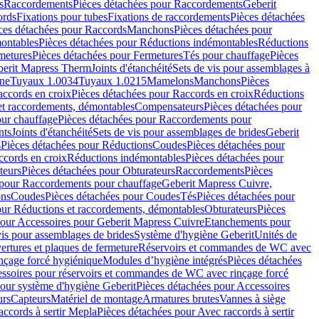
s
Raccordements
Pièces détachées pour Raccordements
Geberit
ords
Fixations pour tubes
Fixations de raccordements
Pièces détachées
ces détachées pour Raccords
Manchons
Pièces détachées pour
ontables
Pièces détachées pour Réductions indémontables
Réductions
metures
Pièces détachées pour Fermetures
Tés pour chauffage
Pièces
berit Mapress Therm
Joints d'étanchéité
Sets de vis pour assemblages à
one
Tuyaux 1.0034
Tuyaux 1.0215
Mamelons
Manchons
Pièces
ccords en croix
Pièces détachées pour Raccords en croix
Réductions
et raccordements, démontables
Compensateurs
Pièces détachées pour
ur chauffage
Pièces détachées pour Raccordements pour
nts
Joints d'étanchéité
Sets de vis pour assemblages de brides
Geberit
s
Pièces détachées pour Réductions
Coudes
Pièces détachées pour
ccords en croix
Réductions indémontables
Pièces détachées pour
teurs
Pièces détachées pour Obturateurs
Raccordements
Pièces
 pour Raccordements pour chauffage
Geberit Mapress Cuivre,
ons
Coudes
Pièces détachées pour Coudes
Tés
Pièces détachées pour
our Réductions et raccordements, démontables
Obturateurs
Pièces
pour Accessoires pour Geberit Mapress Cuivre
Etanchements pour
vis pour assemblages de brides
Système d'hygiène Geberit
Unités de
rtures et plaques de fermeture
Réservoirs et commandes de WC avec
inçage forcé hygiénique
Modules d’hygiène intégrés
Pièces détachées
essoires pour réservoirs et commandes de WC avec rinçage forcé
our système d'hygiène Geberit
Pièces détachées pour Accessoires
urs
Capteurs
Matériel de montage
Armatures brutes
Vannes à siège
accords à sertir Mepla
Pièces détachées pour Avec raccords à sertir