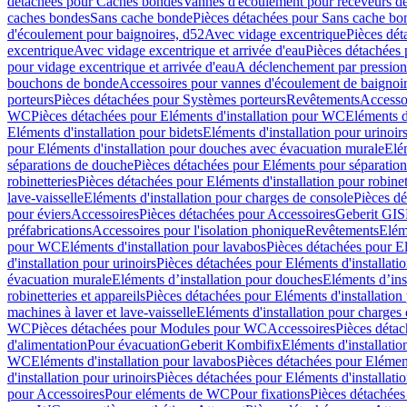
détachées pour Caches bondes
Vannes d'écoulement pour receveurs d
caches bondes
Sans cache bonde
Pièces détachées pour Sans cache bo
d'écoulement pour baignoires, d52
Avec vidage excentrique
Pièces dét
excentrique
Avec vidage excentrique et arrivée d'eau
Pièces détachées 
pour vidage excentrique et arrivée d'eau
A déclenchement par pressio
bouchons de bonde
Accessoires pour vannes d'écoulement de baignoi
porteurs
Pièces détachées pour Systèmes porteurs
Revêtements
Accesso
WC
Pièces détachées pour Eléments d'installation pour WC
Eléments d
Eléments d'installation pour bidets
Eléments d'installation pour urinoir
pour Eléments d'installation pour douches avec évacuation murale
Elé
séparations de douche
Pièces détachées pour Eléments pour séparatio
robinetteries
Pièces détachées pour Eléments d'installation pour robinet
lave-vaisselle
Eléments d'installation pour charges de console
Pièces dé
pour éviers
Accessoires
Pièces détachées pour Accessoires
Geberit GIS
préfabrications
Accessoires pour l'isolation phonique
Revêtements
Eléme
pour WC
Eléments d'installation pour lavabos
Pièces détachées pour El
d'installation pour urinoirs
Pièces détachées pour Eléments d'installatio
évacuation murale
Eléments d’installation pour douches
Eléments d’ins
robinetteries et appareils
Pièces détachées pour Eléments d'installation 
machines à laver et lave-vaisselle
Eléments d'installation pour charges
WC
Pièces détachées pour Modules pour WC
Accessoires
Pièces détac
d'alimentation
Pour évacuation
Geberit Kombifix
Eléments d'installatio
WC
Eléments d'installation pour lavabos
Pièces détachées pour Elément
d'installation pour urinoirs
Pièces détachées pour Eléments d'installatio
pour Accessoires
Pour eléments de WC
Pour fixations
Pièces détachées