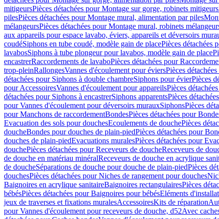
mitigeurs
Pièces détachées pour Montage sur gorge, robinets mitigeurs
piles
Pièces détachées pour Montage mural, alimentation par piles
Mont
mélangeurs
Pièces détachées pour Montage mural, robinets mélangeur
aux appareils pour espace lavabo, éviers, appareils et déversoirs mura
coudé
Siphons en tube coudé, modèle gain de place
Pièces détachées p
lavabos
Siphons à tube plongeur pour lavabos, modèle gain de place
P
encastrer
Raccordements de lavabo
Pièces détachées pour Raccordeme
trop-plein
Rallonges
Vannes d'écoulement pour éviers
Pièces détachées
détachées pour Siphons à double chambre
Siphons pour évier
Pièces d
pour Accessoires
Vannes d'écoulement pour appareils
Pièces détachées
détachées pour Siphons à encastrer
Siphons apparents
Pièces détachée
pour Vannes d'écoulement pour déversoirs muraux
Siphons
Pièces dét
pour Manchons de raccordement
Bondes
Pièces détachées pour Bonde
Evacuation des sols pour douches
Ecoulements de douche
Pièces déta
douche
Bondes pour douches de plain-pied
Pièces détachées pour Bon
douches de plain-pied
Evacuations murales
Pièces détachées pour Eva
douche
Pièces détachées pour Receveurs de douche
Receveurs de douch
de douche en matériau minéral
Receveurs de douche en acrylique sanit
de douche
Séparations de douche pour douche de plain-pied
Pièces dé
douches
Pièces détachées pour Niches de rangement pour douches
Nic
Baignoires en acrylique sanitaire
Baignoires rectangulaires
Pièces déta
bébés
Pièces détachées pour Baignoires pour bébés
Eléments d'installa
jeux de traverses et fixations murales
Accessoires
Kits de réparation
Aut
pour Vannes d'écoulement pour receveurs de douche, d52
Avec cache