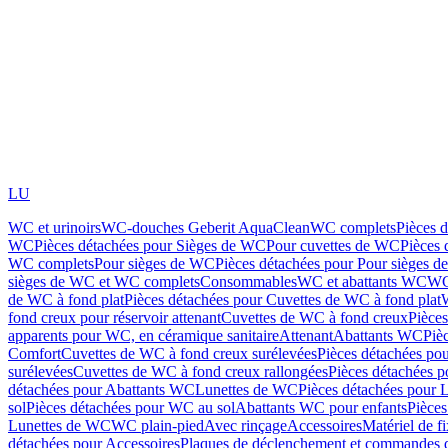
LU
WC et urinoirs
WC-douches Geberit AquaClean
WC complets
Pièces 
WC
Pièces détachées pour Sièges de WC
Pour cuvettes de WC
Pièces 
WC complets
Pour sièges de WC
Pièces détachées pour Pour sièges 
sièges de WC et WC complets
Consommables
WC et abattants WC
WC
de WC à fond plat
Pièces détachées pour Cuvettes de WC à fond plat
fond creux pour réservoir attenant
Cuvettes de WC à fond creux
Pièce
apparents pour WC, en céramique sanitaire
Attenant
Abattants WC
Piè
Comfort
Cuvettes de WC à fond creux surélevées
Pièces détachées po
surélevées
Cuvettes de WC à fond creux rallongées
Pièces détachées p
détachées pour Abattants WC
Lunettes de WC
Pièces détachées pour 
sol
Pièces détachées pour WC au sol
Abattants WC pour enfants
Pièces
Lunettes de WC
WC plain-pied
Avec rinçage
Accessoires
Matériel de f
détachées pour Accessoires
Plaques de déclenchement et commandes