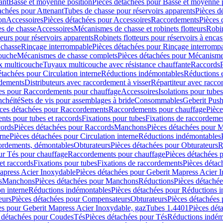
ant
Basse et moyenne position
Pièces détachées pour Basse et moyenne 
achées pour Attenant
Tubes de chasse pour réservoirs apparents
Pièces d
on
Accessoires
Pièces détachées pour Accessoires
Raccordements
Pièces 
s de chasse
Accessoires
Mécanismes de chasse et robinets flotteurs
Robin
eurs pour réservoirs apparents
Robinets flotteurs pour réservoirs à encas
 chasse
Rinçage interrompable
Pièces détachées pour Rinçage interromp
touche
Mécanismes de chasse complets
Pièces détachées pour Mécanisme
 multicouche
Tuyaux multicouche avec résistance chauffante
Raccords
étachées pour Circulation interne
Réductions indémontables
Réductions e
rdements
Distributeurs avec raccordement à visser
Répartiteur avec raccor
es pour Raccordements pour chauffage
Accessoires
Isolations pour tubes
nchéité
Sets de vis pour assemblages à bride
Consommables
Geberit Push
ces détachées pour Raccordements
Raccordements pour chauffage
Pièce
ts pour tubes et raccords
Fixations pour tubes
Fixations de raccordeme
ords
Pièces détachées pour Raccords
Manchons
Pièces détachées pour 
erne
Pièces détachées pour Circulation interne
Réductions indémontables
cordements, démontables
Obturateurs
Pièces détachées pour Obturateurs
R
ur Tés pour chauffage
Raccordements pour chauffage
Pièces détachées 
et raccords
Fixations pour tubes
Fixations de raccordements
Pièces détac
apress Acier Inoxydable
Pièces détachées pour Geberit Mapress Acier 
s
Manchons
Pièces détachées pour Manchons
Réductions
Pièces détaché
on interne
Réductions indémontables
Pièces détachées pour Réductions 
eurs
Pièces détachées pour Compensateurs
Obturateurs
Pièces détachées 
es pour Geberit Mapress Acier Inoxydable, gaz
Tubes 1.4401
Pièces dét
 détachées pour Coudes
Tés
Pièces détachées pour Tés
Réductions indém