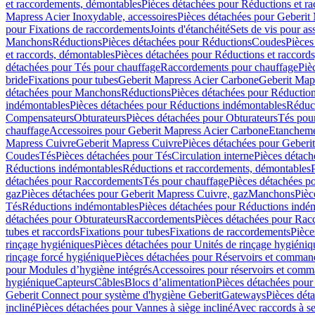
et raccordements, démontables
Pièces détachées pour Réductions et r
Mapress Acier Inoxydable, accessoires
Pièces détachées pour Geberit 
pour Fixations de raccordements
Joints d'étanchéité
Sets de vis pour a
Manchons
Réductions
Pièces détachées pour Réductions
Coudes
Pièces
et raccords, démontables
Pièces détachées pour Réductions et raccord
détachées pour Tés pour chauffage
Raccordements pour chauffage
Piè
bride
Fixations pour tubes
Geberit Mapress Acier Carbone
Geberit Map
détachées pour Manchons
Réductions
Pièces détachées pour Réductio
indémontables
Pièces détachées pour Réductions indémontables
Réduct
Compensateurs
Obturateurs
Pièces détachées pour Obturateurs
Tés pou
chauffage
Accessoires pour Geberit Mapress Acier Carbone
Etanchemen
Mapress Cuivre
Geberit Mapress Cuivre
Pièces détachées pour Geberi
Coudes
Tés
Pièces détachées pour Tés
Circulation interne
Pièces détach
Réductions indémontables
Réductions et raccordements, démontables
détachées pour Raccordements
Tés pour chauffage
Pièces détachées p
gaz
Pièces détachées pour Geberit Mapress Cuivre, gaz
Manchons
Pièc
Tés
Réductions indémontables
Pièces détachées pour Réductions indé
détachées pour Obturateurs
Raccordements
Pièces détachées pour Rac
tubes et raccords
Fixations pour tubes
Fixations de raccordements
Pièce
rinçage hygiéniques
Pièces détachées pour Unités de rinçage hygiéniq
rinçage forcé hygiénique
Pièces détachées pour Réservoirs et comman
pour Modules d’hygiène intégrés
Accessoires pour réservoirs et com
hygiénique
Capteurs
Câbles
Blocs d’alimentation
Pièces détachées pour
Geberit Connect pour système d'hygiène Geberit
Gateways
Pièces dét
incliné
Pièces détachées pour Vannes à siège incliné
Avec raccords à se