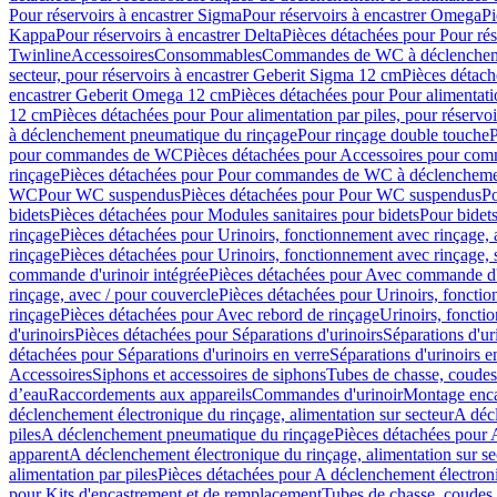
Pour réservoirs à encastrer Sigma
Pour réservoirs à encastrer Omega
Pi
Kappa
Pour réservoirs à encastrer Delta
Pièces détachées pour Pour rés
Twinline
Accessoires
Consommables
Commandes de WC à déclenchemen
secteur, pour réservoirs à encastrer Geberit Sigma 12 cm
Pièces détach
encastrer Geberit Omega 12 cm
Pièces détachées pour Pour alimentati
12 cm
Pièces détachées pour Pour alimentation par piles, pour réservo
à déclenchement pneumatique du rinçage
Pour rinçage double touche
P
pour commandes de WC
Pièces détachées pour Accessoires pour c
rinçage
Pièces détachées pour Pour commandes de WC à déclenchemen
WC
Pour WC suspendus
Pièces détachées pour Pour WC suspendus
P
bidets
Pièces détachées pour Modules sanitaires pour bidets
Pour bidets
rinçage
Pièces détachées pour Urinoirs, fonctionnement avec rinçage, 
rinçage
Pièces détachées pour Urinoirs, fonctionnement avec rinçage, 
commande d'urinoir intégrée
Pièces détachées pour Avec commande d'u
rinçage, avec / pour couvercle
Pièces détachées pour Urinoirs, fonctio
rinçage
Pièces détachées pour Avec rebord de rinçage
Urinoirs, foncti
d'urinoirs
Pièces détachées pour Séparations d'urinoirs
Séparations d'ur
détachées pour Séparations d'urinoirs en verre
Séparations d'urinoirs e
Accessoires
Siphons et accessoires de siphons
Tubes de chasse, coudes
d’eau
Raccordements aux appareils
Commandes d'urinoir
Montage enca
déclenchement électronique du rinçage, alimentation sur secteur
A décl
piles
A déclenchement pneumatique du rinçage
Pièces détachées pour
apparent
A déclenchement électronique du rinçage, alimentation sur se
alimentation par piles
Pièces détachées pour A déclenchement électroni
pour Kits d'encastrement et de remplacement
Tubes de chasse, coudes 