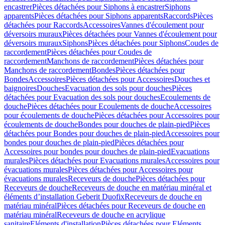
encastrer
Pièces détachées pour Siphons à encastrer
Siphons
apparents
Pièces détachées pour Siphons apparents
Raccords
Pièces
détachées pour Raccords
Accessoires
Vannes d'écoulement pour
déversoirs muraux
Pièces détachées pour Vannes d'écoulement pour
déversoirs muraux
Siphons
Pièces détachées pour Siphons
Coudes de
raccordement
Pièces détachées pour Coudes de
raccordement
Manchons de raccordement
Pièces détachées pour
Manchons de raccordement
Bondes
Pièces détachées pour
Bondes
Accessoires
Pièces détachées pour Accessoires
Douches et
baignoires
Douches
Evacuation des sols pour douches
Pièces
détachées pour Evacuation des sols pour douches
Ecoulements de
douche
Pièces détachées pour Ecoulements de douche
Accessoires
pour écoulements de douche
Pièces détachées pour Accessoires pour
écoulements de douche
Bondes pour douches de plain-pied
Pièces
détachées pour Bondes pour douches de plain-pied
Accessoires pour
bondes pour douches de plain-pied
Pièces détachées pour
Accessoires pour bondes pour douches de plain-pied
Evacuations
murales
Pièces détachées pour Evacuations murales
Accessoires pour
évacuations murales
Pièces détachées pour Accessoires pour
évacuations murales
Receveurs de douche
Pièces détachées pour
Receveurs de douche
Receveurs de douche en matériau minéral et
éléments d’installation Geberit Duofix
Receveurs de douche en
matériau minéral
Pièces détachées pour Receveurs de douche en
matériau minéral
Receveurs de douche en acrylique
sanitaire
Eléments d'installation
Pièces détachées pour Eléments