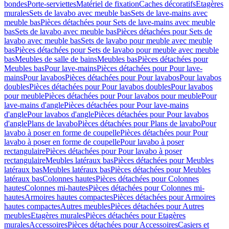
bondes
Porte-serviettes
Matériel de fixation
Caches décoratifs
Etagères
murales
Sets de lavabo avec meuble bas
Sets de lave-mains avec
meuble bas
Pièces détachées pour Sets de lave-mains avec meuble
bas
Sets de lavabo avec meuble bas
Pièces détachées pour Sets de
lavabo avec meuble bas
Sets de lavabo pour meuble avec meuble
bas
Pièces détachées pour Sets de lavabo pour meuble avec meuble
bas
Meubles de salle de bains
Meubles bas
Pièces détachées pour
Meubles bas
Pour lave-mains
Pièces détachées pour Pour lave-
mains
Pour lavabos
Pièces détachées pour Pour lavabos
Pour lavabos
doubles
Pièces détachées pour Pour lavabos doubles
Pour lavabos
pour meuble
Pièces détachées pour Pour lavabos pour meuble
Pour
lave-mains d'angle
Pièces détachées pour Pour lave-mains
d'angle
Pour lavabos d'angle
Pièces détachées pour Pour lavabos
d'angle
Plans de lavabo
Pièces détachées pour Plans de lavabo
Pour
lavabo à poser en forme de coupelle
Pièces détachées pour Pour
lavabo à poser en forme de coupelle
Pour lavabo à poser
rectangulaire
Pièces détachées pour Pour lavabo à poser
rectangulaire
Meubles latéraux bas
Pièces détachées pour Meubles
latéraux bas
Meubles latéraux bas
Pièces détachées pour Meubles
latéraux bas
Colonnes hautes
Pièces détachées pour Colonnes
hautes
Colonnes mi-hautes
Pièces détachées pour Colonnes mi-
hautes
Armoires hautes compactes
Pièces détachées pour Armoires
hautes compactes
Autres meubles
Pièces détachées pour Autres
meubles
Etagères murales
Pièces détachées pour Etagères
murales
Accessoires
Pièces détachées pour Accessoires
Casiers et