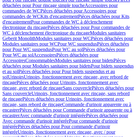
détachées pour Pour rinçage simple touche
Accessoires pour
commandes de WC
Pièces détachées pour Accessoires pour
commandes de WC
Kits d'encastrement
Pièces détachées pour Kits
d'encastrement
Pour commandes de WC à déclenchement
électronique du rinçage
Pièces détachées pour Pour commandes de
WC à déclenchement électronique du rinçage
Modules sanitaires
Geberit Monolith
Modules sanitaires pour WC
Pièces détachées pour
Modules sanitaires pour WC
Pour WC suspendus
Pièces détachées
pour Pour WC suspendus
Pour WC au sol
Pièces détachées pour
Pour WC au sol
Accessoires
Pièces détachées pour
Accessoires
Consommables
Modules sanitaires pour bidets
Pièces
détachées pour Modules sanitaires pour bidets
Pour bidets suspendus
et au sol
Pièces détachées pour Pour bidets suspendus et au
sol
Urinoirs
Urinoirs, fonctionnement avec rinçage, avec rebord de
rinçage
Pièces détachées pour Urinoirs, fonctionnement avec
rinçage, avec rebord de rinçage
Sans couvercle
Pièces détachées pour
Sans couvercle
Urinoirs, fonctionnement avec rinçage, sans rebord
de rinçage
Pièces détachées pour Urinoirs, fonctionnement avec
rinçage, sans rebord de rinçage
Commande d'urinoir apparente ou à
encastrer
Pièces détachées pour Commande d'urinoir apparente ou à
encastrer
Avec commande d'urinoir intégrée
Pièces détachées pour
Avec commande d'urinoir intégrée
Pour commande d'urinoir
intégrée
Pièces détachées pour Pour commande d'urinoir
intégrée
Urinoirs, fonctionnement avec rinçage, avec / pour