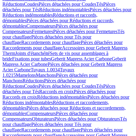
Réductions
Coudes
Pièces détachées pour Coudes
Tés
Pièces
détachées pour Tés
Réductions indémontables
Pièces détachées pour
Réductions indémontables
Réductions et raccords,
démontables
Pièces détachées pour Réductions et raccords,
démontables
Compensateurs
Pièces détachées pour
Compensateurs
Fermetures
Pièces détachées pour Fermetures
Tés
pour chauffage
Pièces détachées pour Tés pour
chauffage
Raccordements pour chauffage
Pièces détachées pour
Raccordements pour chauffage
Accessoires pour Geberit Mapress
Therm
Joints d'étanchéité
Sets de vis pour assemblages à
bride
Fixations pour tubes
Geberit Mapress Acier Carbone
Geberit
Mapress Acier Carbone
Pièces détachées pour Geberit Mapress
Acier Carbone
Tuyaux 1.0034
Tuyaux
1.0215
Mamelons
Manchons
Pièces détachées pour
Manchons
Réductions
Pièces détachées pour
Réductions
Coudes
Pièces détachées pour Coudes
Tés
Pièces
détachées pour Tés
Raccords en croix
Pièces détachées pour
Raccords en croix
Réductions indémontables
Pièces détachées pour
Réductions indémontables
Réductions et raccordements,
démontables
Pièces détachées pour Réductions et raccordements,
démontables
Compensateurs
Pièces détachées pour
Compensateurs
Obturateurs
Pièces détachées pour Obturateurs
Tés
pour chauffage
Pièces détachées pour Tés pour
chauffage
Raccordements pour chauffage
Pièces détachées pour
Raccordements pour chauffage
Accessoires pour Geberit Mapress