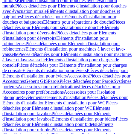
urinoirs
Eléments d'installation pour douches avec évacuation
murale
Pièces détachées pour Eléments d'installation pour douches
avec évacuation murale
Eléments d'installation pour douches et
baignoires
Pièces détachées pour Eléments d'installation pour
douches et baignoires
Eléments pour séparations de douche
Pièces
détachées pour Eléments pour séparations de douche
Eléments
d'installation pour déversoirs
Pièces détachées pour Eléments
d'installation pour déversoirs
Eléments d'installation pour
robinetteries
Pièces détachées pour Eléments d'installation pour
robinetteries
Eléments d'installation pour machines à laver et lave-
vaisselle
Pièces détachées pour Eléments d'installation pour machines
à laver et lave-vaisselle
Eléments d'installation pour charges de
console
Pièces détachées pour Eléments d'installation pour charges
de console
Eléments d'installation pour éviers
Pièces détachées pour
Eléments d'installation pour éviers
Accessoires
Pièces détachées pour
Accessoires
Geberit GIS
Parois
Pièces détachées pour Parois
Systèmes
porteurs
Accessoires pour préfabrications
Pièces détachées pour
Accessoires pour préfabrications
Accessoires pour l'isolation
phonique
Revêtements
Eléments d'installation
Pièces détachées pour
Eléments d'installation
Eléments d'installation pour WC
Pièces
détachées pour Eléments d'installation pour WC
Eléments
d'installation pour lavabos
Pièces détachées pour Eléments
d'installation pour lavabos
Eléments d'installation pour bidets
Pièces
détachées pour Eléments d'installation pour bidets
Eléments
d'installation pour urinoirs
Pièces détachées pour Eléments