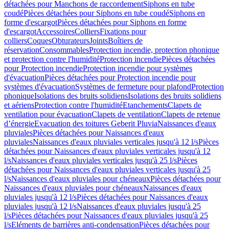
détachées pour Manchons de raccordement
Siphons en tube
coudé
Pièces détachées pour Siphons en tube coudé
Siphons en
forme d'escargot
Pièces détachées pour Siphons en forme
d'escargot
Accessoires
Colliers
Fixations pour
colliers
Coques
Obturateurs
Joints
Boîtiers de
réservation
Consommables
Protection incendie, protection phonique
et protection contre l'humidité
Protection incendie
Pièces détachées
pour Protection incendie
Protection incendie pour systèmes
d'évacuation
Pièces détachées pour Protection incendie pour
systèmes d'évacuation
Systèmes de fermeture pour plafond
Protection
phonique
Isolations des bruits solidiens
Isolations des bruits solidiens
et aériens
Protection contre l'humidité
Etanchements
Clapets de
ventilation pour évacuation
Clapets de ventilation
Clapets de retenue
d’énergie
Evacuation des toitures Geberit Pluvia
Naissances d'eaux
pluviales
Pièces détachées pour Naissances d'eaux
pluviales
Naissances d'eaux pluviales verticales jusqu'à 12 l/s
Pièces
détachées pour Naissances d'eaux pluviales verticales jusqu'à 12
l/s
Naissances d'eaux pluviales verticales jusqu'à 25 l/s
Pièces
détachées pour Naissances d'eaux pluviales verticales jusqu'à 25
l/s
Naissances d'eaux pluviales pour chéneaux
Pièces détachées pour
Naissances d'eaux pluviales pour chéneaux
Naissances d'eaux
pluviales jusqu'à 12 l/s
Pièces détachées pour Naissances d'eaux
pluviales jusqu'à 12 l/s
Naissances d'eaux pluviales jusqu'à 25
l/s
Pièces détachées pour Naissances d'eaux pluviales jusqu'à 25
l/s
Eléments de barrières anti-condensation
Pièces détachées pour