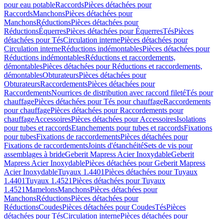
pour eau potable
Raccords
Pièces détachées pour
Raccords
Manchons
Pièces détachées pour
Manchons
Réductions
Pièces détachées pour
Réductions
Équerres
Pièces détachées pour Équerres
Tés
Pièces
détachées pour Tés
Circulation interne
Pièces détachées pour
Circulation interne
Réductions indémontables
Pièces détachées pour
Réductions indémontables
Réductions et raccordements,
démontables
Pièces détachées pour Réductions et raccordements,
démontables
Obturateurs
Pièces détachées pour
Obturateurs
Raccordements
Pièces détachées pour
Raccordements
Nourrices de distribution avec raccord fileté
Tés pour
chauffage
Pièces détachées pour Tés pour chauffage
Raccordements
pour chauffage
Pièces détachées pour Raccordements pour
chauffage
Accessoires
Pièces détachées pour Accessoires
Isolations
pour tubes et raccords
Etanchements pour tubes et raccords
Fixations
pour tubes
Fixations de raccordements
Pièces détachées pour
Fixations de raccordements
Joints d'étanchéité
Sets de vis pour
assemblages à bride
Geberit Mapress Acier Inoxydable
Geberit
Mapress Acier Inoxydable
Pièces détachées pour Geberit Mapress
Acier Inoxydable
Tuyaux 1.4401
Pièces détachées pour Tuyaux
1.4401
Tuyaux 1.4521
Pièces détachées pour Tuyaux
1.4521
Mamelons
Manchons
Pièces détachées pour
Manchons
Réductions
Pièces détachées pour
Réductions
Coudes
Pièces détachées pour Coudes
Tés
Pièces
détachées pour Tés
Circulation interne
Pièces détachées pour