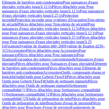
Eléments de barrières anti-condensation
Pour naissances d'eaux
pluviales verticales jusqu'à 12 l/s
Pièces détachées pour Pour
naissances d'eaux pluviales verticales jusqu'à 12 l/s
Pour naissances
d'eaux pluviales verticales jusqu'à 25 l/s
Protection
incendie
Protection incendie pour systèmes d'évacuation
Trop-pleins
de sécurité
Pièces détachées pour Trop-pleins de sécurité
Pour
naissances d'eaux pluviales verticales jusqu'à 12 l/s
Pièces détachées
pour Pour naissances d'eaux pluviales verticales jusqu'à 12 l/s
Pour
naissances d'eaux pluviales verticales jusqu'à 25 l/s
Pièces détachées
pour Pour naissances d'eaux pluviales verticales jusqu'à 25
l/s
Fixations
Système de fixation d40–200
Système de fixation d250–
315
Accessoires
Pièces détachées pour Accessoires
Pour
naissances
Pièces détachées pour Pour naissances
Pour
fixations
Evacuation des toitures conventionnelle
Naissances d'eaux
pluviales
Pièces détachées pour Naissances d'eaux pluviales
Eléments
de barrières anti-condensation
Pièces détachées pour Eléments de
barrières anti-condensation
Accessoires
Outils, composants réseau et
logiciels
Outils
Outils pour Geberit FlowFit
Pièces détachées pour
Outils pour Geberit FlowFit
Outils de sertissage manuels
Pièces
détachées pour Outils de sertissage manuels
Sertisseuses
compatibilité [1]
Pièces détachées pour Sertisseuses compatibilité
[1]
Sertisseuses compatibilité [2]
Pièces détachées pour Sertisseuses
compatibilité [2]
Outils de préparation de tube
Pièces détachées pour
Outils de préparation de tube
Bouchons d'essai de pression
Pièces
détachées pour Bouchons d'essai de pression
Equipements de