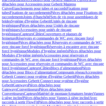
détachées pour Accessoires pour Geberit Mapress
Cuivre
Etanchements pour tubes et raccords
Fixations pour
tubes
Fixations de raccordements
Pièces détachées pour Fixations de
raccordements
Joints d'étanchéité
Sets de vis pour assemblages de
brides
Système d'hygiène Geberit
Unités de rinçage
hygiéniques
Pièces détachées pour Unités de rinçage
hygiéniques
Accessoires pour unités de rinçage
hygiéniques
Capteurs
Câbles
Couvertures et plaques de
fermeture
Réservoirs et commandes de WC avec rinçage forcé
hygiénique
Pièces détachées pour Réservoirs et commandes de WC
avec rinçage forcé hygiénique
Réservoirs à encastrer avec rinçage
forcé hygiénique
Modules d’hygiène intégrés
Pièces détachées pour
Modules d’hygiène intégrés
Accessoires pour réservoirs et
commandes de WC avec rinçage forcé hygiénique
Pièces détachées
pour Accessoires pour réservoirs et commandes de WC avec rinçage
forcé hygiénique
Capteurs
Câbles
Blocs d’alimentation
Pièces
détachées pour Blocs d’alimentation
Composants réseau
Accessoires
Geberit Connect pour système d'hygiène Geberit
Pièces détachées
pour Accessoires Geberit Connect pour système d'hygiène
Geberit
Gateways
Pièces détachées pour
Gateways
Convertisseurs
Pièces détachées pour
Convertisseurs
Capteurs
Matériel de montage
Armatures brutes
Vannes
à siège incliné
Pièces détachées pour Vannes à siège incliné
Avec
raccords à sertir FlowFit
Pièces détachées pour Avec raccords à sertir