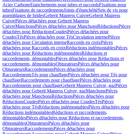
Acier Carbone
Etanchements pour tubes et raccords
Fixations pour
tubes
Fixations de raccordements
Joints d'étanchéité
Sets de vis pour
assemblages de brides
Geberit Mapress Cuivre
Geberit Mapress
Cuivre
Pièces détachées pour Geberit Mapress
Cuivre
Manchons
Pièces détachées pour Manchons
Réductions
Pièces
détachées pour Réductions
Coudes
Pièces détachées pour
Coudes
Tés
Pièces détachées pour Tés
Circulation interne
Pièces
détachées pour Circulation interne
Raccords en croix
Pièces
détachées pour Raccords en croix
Réductions indémontables
Pièces
détachées pour Réductions indémontables
Réductions et
raccordements, démontables
Pièces détachées pour Réductions et
raccordements, démontables
Obturateurs
Pièces détachées pour
Obturateurs
Raccordements
Pièces détachées pour
Raccordements
Tés pour chauffage
Pièces détachées pour Tés pour
chauffage
Raccordements pour chauffage
Pièces détachées pour
Raccordements pour chauffage
Geberit Mapress Cuivre, gaz
Pièces
détachées pour Geberit Mapress Cuivre, gaz
Manchons
Pièces
détachées pour Manchons
Réductions
Pièces détachées pour
Réductions
Coudes
Pièces détachées pour Coudes
Tés
Pièces
détachées pour Tés
Réductions indémontables
Pièces détachées pour
Réductions indémontables
Réductions et raccordements,
démontables
Pièces détachées pour Réductions et raccordements,
démontables
Obturateurs
Pièces détachées pour
Obturateurs
Raccordements
Pièces détachées pour
Raccordements
Accessoires pour Geberit Mapress Cuivre
Pièces