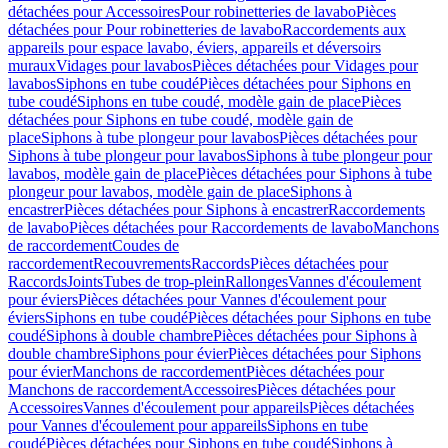
détachées pour Accessoires
Pour robinetteries de lavabo
Pièces
détachées pour Pour robinetteries de lavabo
Raccordements aux
appareils pour espace lavabo, éviers, appareils et déversoirs
muraux
Vidages pour lavabos
Pièces détachées pour Vidages pour
lavabos
Siphons en tube coudé
Pièces détachées pour Siphons en
tube coudé
Siphons en tube coudé, modèle gain de place
Pièces
détachées pour Siphons en tube coudé, modèle gain de
place
Siphons à tube plongeur pour lavabos
Pièces détachées pour
Siphons à tube plongeur pour lavabos
Siphons à tube plongeur pour
lavabos, modèle gain de place
Pièces détachées pour Siphons à tube
plongeur pour lavabos, modèle gain de place
Siphons à
encastrer
Pièces détachées pour Siphons à encastrer
Raccordements
de lavabo
Pièces détachées pour Raccordements de lavabo
Manchons
de raccordement
Coudes de
raccordement
Recouvrements
Raccords
Pièces détachées pour
Raccords
Joints
Tubes de trop-plein
Rallonges
Vannes d'écoulement
pour éviers
Pièces détachées pour Vannes d'écoulement pour
éviers
Siphons en tube coudé
Pièces détachées pour Siphons en tube
coudé
Siphons à double chambre
Pièces détachées pour Siphons à
double chambre
Siphons pour évier
Pièces détachées pour Siphons
pour évier
Manchons de raccordement
Pièces détachées pour
Manchons de raccordement
Accessoires
Pièces détachées pour
Accessoires
Vannes d'écoulement pour appareils
Pièces détachées
pour Vannes d'écoulement pour appareils
Siphons en tube
coudé
Pièces détachées pour Siphons en tube coudé
Siphons à