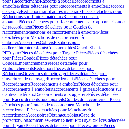
pour Raccordements
Raccords à souder
Raccordements à
emboîter
Pièces détachées pour Raccordements à emboîter
Raccords
de serrage
Réductions sur d'autres matériaux
Pièces détachées pour
Réductions sur d'autres matériaux
Raccordements aux
appareils
Pièces détachées pour Raccordements aux appareils
Coudes
de raccordement
Pièces détachées pour Coudes de
raccordement
Manchons de raccordement à emboîter
Pièces
détachées pour Manchons de raccordement à
emboîter
Accessoires
Colliers
Fixations pour
colliers
Obturateurs
Joints
Consommables
Geberit Silent-
PP
Tuyaux
Pièces détachées pour Tuyaux
Pièces
Pièces détachées
pour Pièces
Coudes
Pièces détachées pour
Coudes
Embranchements
Pièces détachées pour
Embranchements
Réductions
Pièces détachées pour
Réductions
Ouvertures de nettoyage
Pièces détachées pour
Ouvertures de nettoyage
Raccordements
Pièces détachées pour
Raccordements
Raccordements à emboîter
Pièces détachées pour
Raccordements à emboîter
Raccordements à griffes
Réductions sur
d'autres matériaux
Raccordements aux appareils
Pièces détachées
pour Raccordements aux appareils
Coudes de raccordement
Pièces
détachées pour Coudes de raccordement
Manchons de
raccordement
Pièces détachées pour Manchons de
raccordement
Accessoires
Obturateurs
Joints
Cape de
protection
Consommables
Geberit Silent-Pro
Tuyaux
Pièces détachées
pour Tuyaux
Pièces
Pièces détachées pour Pièces
Coudes
Pièces