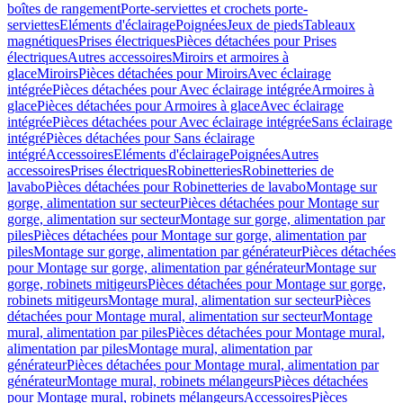
boîtes de rangement
Porte-serviettes et crochets porte-
serviettes
Eléments d'éclairage
Poignées
Jeux de pieds
Tableaux
magnétiques
Prises électriques
Pièces détachées pour Prises
électriques
Autres accessoires
Miroirs et armoires à
glace
Miroirs
Pièces détachées pour Miroirs
Avec éclairage
intégrée
Pièces détachées pour Avec éclairage intégrée
Armoires à
glace
Pièces détachées pour Armoires à glace
Avec éclairage
intégrée
Pièces détachées pour Avec éclairage intégrée
Sans éclairage
intégré
Pièces détachées pour Sans éclairage
intégré
Accessoires
Eléments d'éclairage
Poignées
Autres
accessoires
Prises électriques
Robinetteries
Robinetteries de
lavabo
Pièces détachées pour Robinetteries de lavabo
Montage sur
gorge, alimentation sur secteur
Pièces détachées pour Montage sur
gorge, alimentation sur secteur
Montage sur gorge, alimentation par
piles
Pièces détachées pour Montage sur gorge, alimentation par
piles
Montage sur gorge, alimentation par générateur
Pièces détachées
pour Montage sur gorge, alimentation par générateur
Montage sur
gorge, robinets mitigeurs
Pièces détachées pour Montage sur gorge,
robinets mitigeurs
Montage mural, alimentation sur secteur
Pièces
détachées pour Montage mural, alimentation sur secteur
Montage
mural, alimentation par piles
Pièces détachées pour Montage mural,
alimentation par piles
Montage mural, alimentation par
générateur
Pièces détachées pour Montage mural, alimentation par
générateur
Montage mural, robinets mélangeurs
Pièces détachées
pour Montage mural, robinets mélangeurs
Accessoires
Pièces