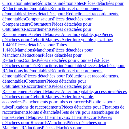
Circulation interne
Réductions indémontables
Pièces détachées pour
Réductions indémontables
Réductions et raccordements,
démontables
Pièces détachées pour Réductions et raccordements,
démontables
Compensateurs
Pièces détachées pour
Compensateurs
Obturateurs
Pièces détachées pour
Obturateurs
Raccordements
Pièces détachées pour
Raccordements
Geberit Mapress Acier Inoxydable, gaz
Pièces
détachées pour Geberit Mapress Acier Inoxydable, gaz
Tubes
1.4401
Pièces détachées pour Tubes
1.4401
Mamelons
Manchons
Pièces détachées pour
Manchons
Réductions
Pièces détachées pour
Réductions
Coudes
Pièces détachées pour Coudes
Tés
Pièces
détachées pour Tés
Réductions indémontables
Pièces détachées pour
Réductions indémontables
Réductions et raccordements,
démontables
Pièces détachées pour Réductions et raccordements,
démontables
Obturateurs
Pièces détachées pour
Obturateurs
Raccordements
Pièces détachées pour
Raccordements
Geberit Mapress Acier Inoxydable, accessoires
Pièces
détachées pour Geberit Mapress Acier Inoxydable,
accessoires
Etanchements pour tubes et raccords
Fixations pour
tubes
Fixations de raccordements
Pièces détachées pour Fixations de
raccordements
Joints d'étanchéité
Sets de vis pour assemblages de
brides
Geberit Mapress Therm
Tuyaux Therm
Raccords
Pièces
détachées pour Raccords
Manchons
Pièces détachées pour
Manchons
Réductions
Pièces détachées pour