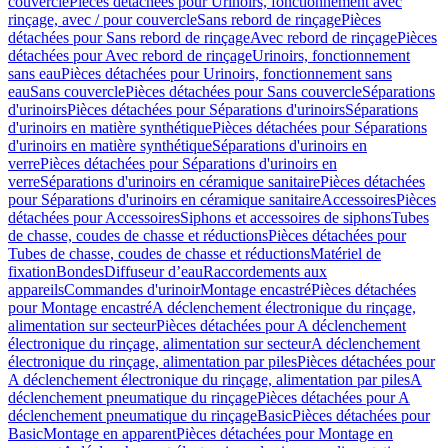
couvercle
Pièces détachées pour Urinoirs, fonctionnement avec
rinçage, avec / pour couvercle
Sans rebord de rinçage
Pièces
détachées pour Sans rebord de rinçage
Avec rebord de rinçage
Pièces
détachées pour Avec rebord de rinçage
Urinoirs, fonctionnement
sans eau
Pièces détachées pour Urinoirs, fonctionnement sans
eau
Sans couvercle
Pièces détachées pour Sans couvercle
Séparations
d'urinoirs
Pièces détachées pour Séparations d'urinoirs
Séparations
d'urinoirs en matière synthétique
Pièces détachées pour Séparations
d'urinoirs en matière synthétique
Séparations d'urinoirs en
verre
Pièces détachées pour Séparations d'urinoirs en
verre
Séparations d'urinoirs en céramique sanitaire
Pièces détachées
pour Séparations d'urinoirs en céramique sanitaire
Accessoires
Pièces
détachées pour Accessoires
Siphons et accessoires de siphons
Tubes
de chasse, coudes de chasse et réductions
Pièces détachées pour
Tubes de chasse, coudes de chasse et réductions
Matériel de
fixation
Bondes
Diffuseur d’eau
Raccordements aux
appareils
Commandes d'urinoir
Montage encastré
Pièces détachées
pour Montage encastré
A déclenchement électronique du rinçage,
alimentation sur secteur
Pièces détachées pour A déclenchement
électronique du rinçage, alimentation sur secteur
A déclenchement
électronique du rinçage, alimentation par piles
Pièces détachées pour
A déclenchement électronique du rinçage, alimentation par piles
A
déclenchement pneumatique du rinçage
Pièces détachées pour A
déclenchement pneumatique du rinçage
Basic
Pièces détachées pour
Basic
Montage en apparent
Pièces détachées pour Montage en