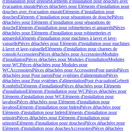
d'installation pour urinoirs
Eléments d'installation pour douches avec
évacuation murale
Pièces détachées pour Eléments d'installation pour
douches avec évacuation murale
Eléments d’installation pour
douches
Eléments d’installation pour séparations de douche
Pièces
détachées pour Eléments d’installation pour séparations de
douche
Eléments d'installation pour robinetteries et appareils
Pièces
détachées pour Eléments d'installation pour robinetteries et
appareils
Eléments d'installation pour machines à laver et lave-
vaisselle
Pièces détachées pour Eléments d'installation pour machines
à laver et lave-vaisselle
Eléments d'installation pour charges de
console
Accessoires
Pièces détachées pour Accessoires
Modules
d'installation
Pièces détachées pour Modules d'installation
Modules
pour WC
Pièces détachées pour Modules pour
WC
Accessoires
Pièces détachées pour Accessoires
Pour parois
Pièces
détachées pour Pour parois
Pour systèmes d'alimentation
Pièces
détachées pour Pour systèmes d'alimentation
Pour évacuation
Geberit
Kombifix
Eléments d'installation
Pièces détachées pour Eléments
d'installation
Eléments d'installation pour WC
Pièces détachées pour
Eléments d'installation pour WC
Eléments d'installation pour
lavabos
Pièces détachées pour Eléments d'installation pour
lavabos
Eléments d'installation pour bidets
Pièces détachées pour
Eléments d'installation pour bidets
Eléments d'installation pour
urinoirs
Pièces détachées pour Eléments d'installation pour
urinoirs
Eléments d'installation pour douches
Pièces détachées pour
Eléments d'installation pour douches
Accessoires
Pièces détachées