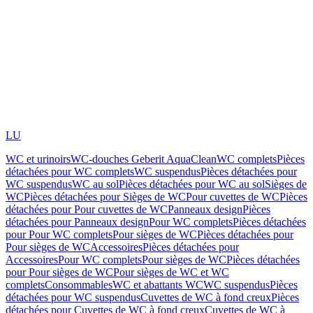
LU
WC et urinoirs
WC-douches Geberit AquaClean
WC complets
Pièces
détachées pour WC complets
WC suspendus
Pièces détachées pour
WC suspendus
WC au sol
Pièces détachées pour WC au sol
Sièges de
WC
Pièces détachées pour Sièges de WC
Pour cuvettes de WC
Pièces
détachées pour Pour cuvettes de WC
Panneaux design
Pièces
détachées pour Panneaux design
Pour WC complets
Pièces détachées
pour Pour WC complets
Pour sièges de WC
Pièces détachées pour
Pour sièges de WC
Accessoires
Pièces détachées pour
Accessoires
Pour WC complets
Pour sièges de WC
Pièces détachées
pour Pour sièges de WC
Pour sièges de WC et WC
complets
Consommables
WC et abattants WC
WC suspendus
Pièces
détachées pour WC suspendus
Cuvettes de WC à fond creux
Pièces
détachées pour Cuvettes de WC à fond creux
Cuvettes de WC à