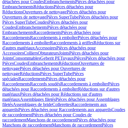
détachées pour Coudes
Embranchements
Pièces détachées pour
Embranchements
Réductions
Pièces détachées pour
Réductions
Ouvertures de nettoyage
Pièces détachées pour
Ouvertures de nettoyage
Pièces SuperTube
Pièces détachées pour
Pièces SuperTube
Coudes
Pièces détachées pour
Coudes
Embranchements
Pièces détachées pour
Embranchements
Raccordements
Pièces détachées pour
Raccordements
Raccordements à emboîter
Pièces détachées pour
Raccordements à emboîter
Raccordements à griffes
Réductions sur
d'autres matériaux
Accessoires
Pièces détachées pour
Accessoires
Colliers
Obturateurs
Joints
Pièces détachées pour
Joints
Consommables
Geberit PE
Tuyaux
Pièces
Pièces détachées pour
Pièces
Coudes
Embranchements
Réductions
Ouvertures de
nettoyage
Pièces détachées pour Ouvertures de
nettoyage
Réductions
Pièces SuperTube
Pièces
spéciales
Raccordements
Pièces détachées pour
Raccordements
Raccords soudés
Raccordements à emboîter
Pièces
détachées pour Raccordements à emboîter
Réductions sur d'autres
matériaux
Pièces détachées pour Réductions sur d'autres
matériaux
Assemblages filetés
Pièces détachées pour Assemblages
filetés
Assemblages de bride
Collerettes
Raccordements aux
appareils
Pièces détachées pour Raccordements aux appareils
Coudes
de raccordement
Pièces détachées pour Coudes de
raccordement
Manchons de raccordement
Pièces détachées pour
Manchons de raccordement
Manchons de raccordement
Pièces