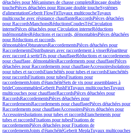
détachées pour Mécanismes de chasse complets
Rinçage double
touche
Pièces détachées pour Rinçage double touche
Systèmes
d'alimentation
Geberit FlowFit
Tuyaux multicouche
Tuyaux
multicouche avec résistance chauffante
Raccords
Pièces détachées
pour Raccords
Manchons
Réductions
Coudes
Tés
Circulation
interne
Pièces détachées pour Circulation interne
Réductions
indémontables
Réductions et raccords, démontables
Pièces détachées
pour Réductions et raccords,
démontables
Obturateurs
Raccordements
Pièces détachées pour
Raccordements
Distributeurs avec raccordement à visser
Répartiteur
avec raccord à sertir
Tés pour chauffage
Réductions et raccordements
pour chauffage, démontables
Raccordements pour chauffage
Pièces
détachées pour Raccordements pour chauffage
Accessoires
Isolations
pour tubes et raccords
Etanchéités pour tubes et raccords
Etanchéités
pour raccords
Fixations pour tubes
Fixations pour
raccordements
Joints d'étanchéité
Sets de vis pour assemblages à
bride
Consommables
Geberit PushFit
Tuyaux multicouches
Tuyaux
multicouches pour chauffage
Raccords
Pièces détachées pour
Raccords
Raccordements
Pièces détachées pour
Raccordements
Raccordements pour chauffage
Pièces détachées pour
Raccordements pour chauffage
Accessoires
Pièces détachées pour
Accessoires
Isolations pour tubes et raccords
Etanchements pour
tubes et raccords
Fixations pour tubes
Fixations de
raccordements
Pièces détachées pour Fixations de
raccordements
Joints d'étanchéité
Geberit Mepla
Tuyaux multicouches