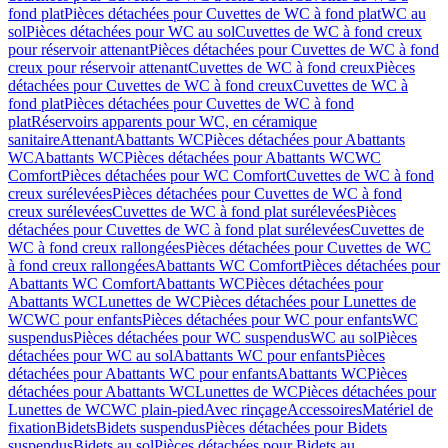
fond plat
Pièces détachées pour Cuvettes de WC à fond plat
WC au
sol
Pièces détachées pour WC au sol
Cuvettes de WC à fond creux
pour réservoir attenant
Pièces détachées pour Cuvettes de WC à fond
creux pour réservoir attenant
Cuvettes de WC à fond creux
Pièces
détachées pour Cuvettes de WC à fond creux
Cuvettes de WC à
fond plat
Pièces détachées pour Cuvettes de WC à fond
plat
Réservoirs apparents pour WC, en céramique
sanitaire
Attenant
Abattants WC
Pièces détachées pour Abattants
WC
Abattants WC
Pièces détachées pour Abattants WC
WC
Comfort
Pièces détachées pour WC Comfort
Cuvettes de WC à fond
creux surélevées
Pièces détachées pour Cuvettes de WC à fond
creux surélevées
Cuvettes de WC à fond plat surélevées
Pièces
détachées pour Cuvettes de WC à fond plat surélevées
Cuvettes de
WC à fond creux rallongées
Pièces détachées pour Cuvettes de WC
à fond creux rallongées
Abattants WC Comfort
Pièces détachées pour
Abattants WC Comfort
Abattants WC
Pièces détachées pour
Abattants WC
Lunettes de WC
Pièces détachées pour Lunettes de
WC
WC pour enfants
Pièces détachées pour WC pour enfants
WC
suspendus
Pièces détachées pour WC suspendus
WC au sol
Pièces
détachées pour WC au sol
Abattants WC pour enfants
Pièces
détachées pour Abattants WC pour enfants
Abattants WC
Pièces
détachées pour Abattants WC
Lunettes de WC
Pièces détachées pour
Lunettes de WC
WC plain-pied
Avec rinçage
Accessoires
Matériel de
fixation
Bidets
Bidets suspendus
Pièces détachées pour Bidets
suspendus
Bidets au sol
Pièces détachées pour Bidets au