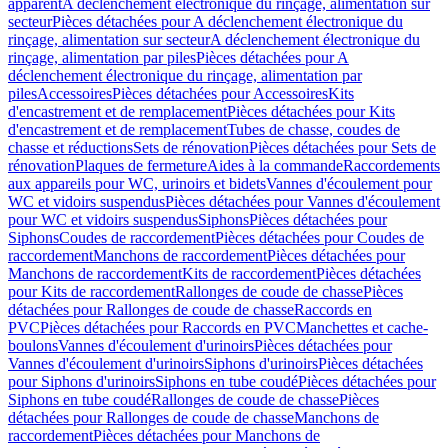
apparent
A déclenchement électronique du rinçage, alimentation sur
secteur
Pièces détachées pour A déclenchement électronique du
rinçage, alimentation sur secteur
A déclenchement électronique du
rinçage, alimentation par piles
Pièces détachées pour A
déclenchement électronique du rinçage, alimentation par
piles
Accessoires
Pièces détachées pour Accessoires
Kits
d'encastrement et de remplacement
Pièces détachées pour Kits
d'encastrement et de remplacement
Tubes de chasse, coudes de
chasse et réductions
Sets de rénovation
Pièces détachées pour Sets de
rénovation
Plaques de fermeture
Aides à la commande
Raccordements
aux appareils pour WC, urinoirs et bidets
Vannes d'écoulement pour
WC et vidoirs suspendus
Pièces détachées pour Vannes d'écoulement
pour WC et vidoirs suspendus
Siphons
Pièces détachées pour
Siphons
Coudes de raccordement
Pièces détachées pour Coudes de
raccordement
Manchons de raccordement
Pièces détachées pour
Manchons de raccordement
Kits de raccordement
Pièces détachées
pour Kits de raccordement
Rallonges de coude de chasse
Pièces
détachées pour Rallonges de coude de chasse
Raccords en
PVC
Pièces détachées pour Raccords en PVC
Manchettes et cache-
boulons
Vannes d'écoulement d'urinoirs
Pièces détachées pour
Vannes d'écoulement d'urinoirs
Siphons d'urinoirs
Pièces détachées
pour Siphons d'urinoirs
Siphons en tube coudé
Pièces détachées pour
Siphons en tube coudé
Rallonges de coude de chasse
Pièces
détachées pour Rallonges de coude de chasse
Manchons de
raccordement
Pièces détachées pour Manchons de