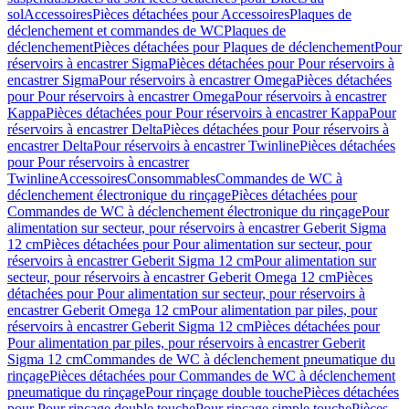
sol
Accessoires
Pièces détachées pour Accessoires
Plaques de
déclenchement et commandes de WC
Plaques de
déclenchement
Pièces détachées pour Plaques de déclenchement
Pour
réservoirs à encastrer Sigma
Pièces détachées pour Pour réservoirs à
encastrer Sigma
Pour réservoirs à encastrer Omega
Pièces détachées
pour Pour réservoirs à encastrer Omega
Pour réservoirs à encastrer
Kappa
Pièces détachées pour Pour réservoirs à encastrer Kappa
Pour
réservoirs à encastrer Delta
Pièces détachées pour Pour réservoirs à
encastrer Delta
Pour réservoirs à encastrer Twinline
Pièces détachées
pour Pour réservoirs à encastrer
Twinline
Accessoires
Consommables
Commandes de WC à
déclenchement électronique du rinçage
Pièces détachées pour
Commandes de WC à déclenchement électronique du rinçage
Pour
alimentation sur secteur, pour réservoirs à encastrer Geberit Sigma
12 cm
Pièces détachées pour Pour alimentation sur secteur, pour
réservoirs à encastrer Geberit Sigma 12 cm
Pour alimentation sur
secteur, pour réservoirs à encastrer Geberit Omega 12 cm
Pièces
détachées pour Pour alimentation sur secteur, pour réservoirs à
encastrer Geberit Omega 12 cm
Pour alimentation par piles, pour
réservoirs à encastrer Geberit Sigma 12 cm
Pièces détachées pour
Pour alimentation par piles, pour réservoirs à encastrer Geberit
Sigma 12 cm
Commandes de WC à déclenchement pneumatique du
rinçage
Pièces détachées pour Commandes de WC à déclenchement
pneumatique du rinçage
Pour rinçage double touche
Pièces détachées
pour Pour rinçage double touche
Pour rinçage simple touche
Pièces