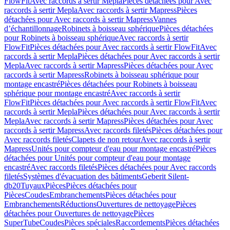
FlowFit
Avec raccords à sertir Mepla
Pièces détachées pour Avec
raccords à sertir Mepla
Avec raccords à sertir Mapress
Pièces
détachées pour Avec raccords à sertir Mapress
Vannes
d’échantillonnage
Robinets à boisseau sphérique
Pièces détachées
pour Robinets à boisseau sphérique
Avec raccords à sertir
FlowFit
Pièces détachées pour Avec raccords à sertir FlowFit
Avec
raccords à sertir Mepla
Pièces détachées pour Avec raccords à sertir
Mepla
Avec raccords à sertir Mapress
Pièces détachées pour Avec
raccords à sertir Mapress
Robinets à boisseau sphérique pour
montage encastré
Pièces détachées pour Robinets à boisseau
sphérique pour montage encastré
Avec raccords à sertir
FlowFit
Pièces détachées pour Avec raccords à sertir FlowFit
Avec
raccords à sertir Mepla
Pièces détachées pour Avec raccords à sertir
Mepla
Avec raccords à sertir Mapress
Pièces détachées pour Avec
raccords à sertir Mapress
Avec raccords filetés
Pièces détachées pour
Avec raccords filetés
Clapets de non retour
Avec raccords à sertir
Mapress
Unités pour compteur d'eau pour montage encastré
Pièces
détachées pour Unités pour compteur d'eau pour montage
encastré
Avec raccords filetés
Pièces détachées pour Avec raccords
filetés
Systèmes d'évacuation des bâtiments
Geberit Silent-
db20
Tuyaux
Pièces
Pièces détachées pour
Pièces
Coudes
Embranchements
Pièces détachées pour
Embranchements
Réductions
Ouvertures de nettoyage
Pièces
détachées pour Ouvertures de nettoyage
Pièces
SuperTube
Coudes
Pièces spéciales
Raccordements
Pièces détachées