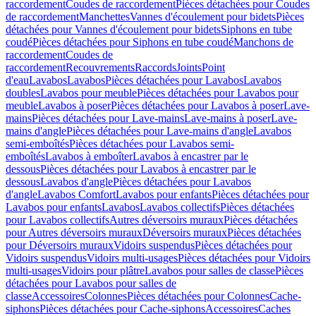
raccordement
Coudes de raccordement
Pièces détachées pour Coudes
de raccordement
Manchettes
Vannes d'écoulement pour bidets
Pièces
détachées pour Vannes d'écoulement pour bidets
Siphons en tube
coudé
Pièces détachées pour Siphons en tube coudé
Manchons de
raccordement
Coudes de
raccordement
Recouvrements
Raccords
Joints
Point
d'eau
Lavabos
Lavabos
Pièces détachées pour Lavabos
Lavabos
doubles
Lavabos pour meuble
Pièces détachées pour Lavabos pour
meuble
Lavabos à poser
Pièces détachées pour Lavabos à poser
Lave-
mains
Pièces détachées pour Lave-mains
Lave-mains à poser
Lave-
mains d'angle
Pièces détachées pour Lave-mains d'angle
Lavabos
semi-emboîtés
Pièces détachées pour Lavabos semi-
emboîtés
Lavabos à emboîter
Lavabos à encastrer par le
dessous
Pièces détachées pour Lavabos à encastrer par le
dessous
Lavabos d'angle
Pièces détachées pour Lavabos
d'angle
Lavabos Comfort
Lavabos pour enfants
Pièces détachées pour
Lavabos pour enfants
Lavabos
Lavabos collectifs
Pièces détachées
pour Lavabos collectifs
Autres déversoirs muraux
Pièces détachées
pour Autres déversoirs muraux
Déversoirs muraux
Pièces détachées
pour Déversoirs muraux
Vidoirs suspendus
Pièces détachées pour
Vidoirs suspendus
Vidoirs multi-usages
Pièces détachées pour Vidoirs
multi-usages
Vidoirs pour plâtre
Lavabos pour salles de classe
Pièces
détachées pour Lavabos pour salles de
classe
Accessoires
Colonnes
Pièces détachées pour Colonnes
Cache-
siphons
Pièces détachées pour Cache-siphons
Accessoires
Caches