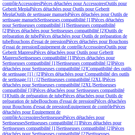
contrôle
Accessoires
Pièces détachées pour Accessoires
Outils pour
Geberit Mepla
Pièces détachées pour Outils pour Geberit
Mepla
Outils de sertissage manuels
Pièces détachées pour Outils de
sertissage manuels
Sertisseuses compatibilité [1]
Pièces détachées
pour Sertisseuses compatibilité [1]
Sertisseuses compatibilité
[2]
Pièces détachées pour Sertisseuses compatibilité [2]
Outils de
préparation de tube
Pièces détachées pour Outils de préparation de
tube
Bouchons d'essai de pression
Pièces détachées pour Bouchons
d'essai de pression
Equipement de contrôle
Accessoires
Outils pour
Geberit Mapress
Pièces détachées pour Outils pour Geberit
Mapress
Sertisseuses compatibilité [1]
Pièces détachées pour
Sertisseuses compatibilité [1]
Sertisseuses compatibilité [2]
Pièces
détachées pour Sertisseuses compatibilité [2]
Compatibilité des outils
de sertissage [1] / [2]
Pièces détachées pour Compatibilité des outils
de sertissage [1] / [2]
Sertisseuses compatibilité [2XL]
Pièces
détachées pour Sertisseuses compatibilité [2XL]
Sertisseuses
compatibilité [3]
Pièces détachées pour Sertisseuses compatibilité
[3]
Outils de préparation de tube
Pièces détachées pour Outils de
préparation de tube
Bouchons d'essai de pression
Pièces détachées
pour Bouchons d'essai de pression
Equipement de contrôle
Pièces
détachées pour Equipement de
contrôle
Accessoires
Sertisseuses
Pièces détachées pour
Sertisseuses
Sertisseuses compatibilité [1]
Pièces détachées pour
Sertisseuses compatibilité [1]
Sertisseuses compatibilité [2]
Pièces
détachées pour Sertisseuses compatibilité [2]
Sertisseuses