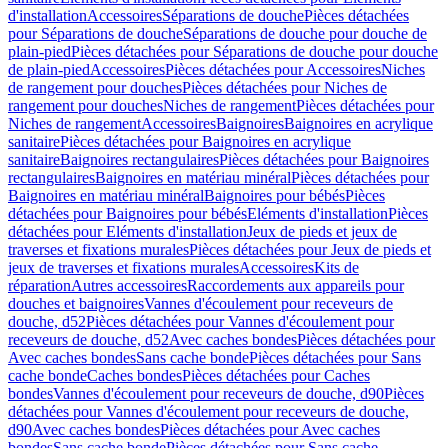
d'installation
Accessoires
Séparations de douche
Pièces détachées
pour Séparations de douche
Séparations de douche pour douche de
plain-pied
Pièces détachées pour Séparations de douche pour douche
de plain-pied
Accessoires
Pièces détachées pour Accessoires
Niches
de rangement pour douches
Pièces détachées pour Niches de
rangement pour douches
Niches de rangement
Pièces détachées pour
Niches de rangement
Accessoires
Baignoires
Baignoires en acrylique
sanitaire
Pièces détachées pour Baignoires en acrylique
sanitaire
Baignoires rectangulaires
Pièces détachées pour Baignoires
rectangulaires
Baignoires en matériau minéral
Pièces détachées pour
Baignoires en matériau minéral
Baignoires pour bébés
Pièces
détachées pour Baignoires pour bébés
Eléments d'installation
Pièces
détachées pour Eléments d'installation
Jeux de pieds et jeux de
traverses et fixations murales
Pièces détachées pour Jeux de pieds et
jeux de traverses et fixations murales
Accessoires
Kits de
réparation
Autres accessoires
Raccordements aux appareils pour
douches et baignoires
Vannes d'écoulement pour receveurs de
douche, d52
Pièces détachées pour Vannes d'écoulement pour
receveurs de douche, d52
Avec caches bondes
Pièces détachées pour
Avec caches bondes
Sans cache bonde
Pièces détachées pour Sans
cache bonde
Caches bondes
Pièces détachées pour Caches
bondes
Vannes d'écoulement pour receveurs de douche, d90
Pièces
détachées pour Vannes d'écoulement pour receveurs de douche,
d90
Avec caches bondes
Pièces détachées pour Avec caches
bondes
Sans cache bonde
Pièces détachées pour Sans cache