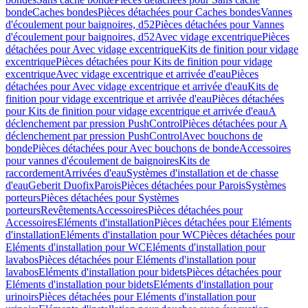
bonde
Caches bondes
Pièces détachées pour Caches bondes
Vannes
d'écoulement pour baignoires, d52
Pièces détachées pour Vannes
d'écoulement pour baignoires, d52
Avec vidage excentrique
Pièces
détachées pour Avec vidage excentrique
Kits de finition pour vidage
excentrique
Pièces détachées pour Kits de finition pour vidage
excentrique
Avec vidage excentrique et arrivée d'eau
Pièces
détachées pour Avec vidage excentrique et arrivée d'eau
Kits de
finition pour vidage excentrique et arrivée d'eau
Pièces détachées
pour Kits de finition pour vidage excentrique et arrivée d'eau
A
déclenchement par pression PushControl
Pièces détachées pour A
déclenchement par pression PushControl
Avec bouchons de
bonde
Pièces détachées pour Avec bouchons de bonde
Accessoires
pour vannes d'écoulement de baignoires
Kits de
raccordement
Arrivées d'eau
Systèmes d'installation et de chasse
d'eau
Geberit Duofix
Parois
Pièces détachées pour Parois
Systèmes
porteurs
Pièces détachées pour Systèmes
porteurs
Revêtements
Accessoires
Pièces détachées pour
Accessoires
Eléments d'installation
Pièces détachées pour Eléments
d'installation
Eléments d'installation pour WC
Pièces détachées pour
Eléments d'installation pour WC
Eléments d'installation pour
lavabos
Pièces détachées pour Eléments d'installation pour
lavabos
Eléments d'installation pour bidets
Pièces détachées pour
Eléments d'installation pour bidets
Eléments d'installation pour
urinoirs
Pièces détachées pour Eléments d'installation pour