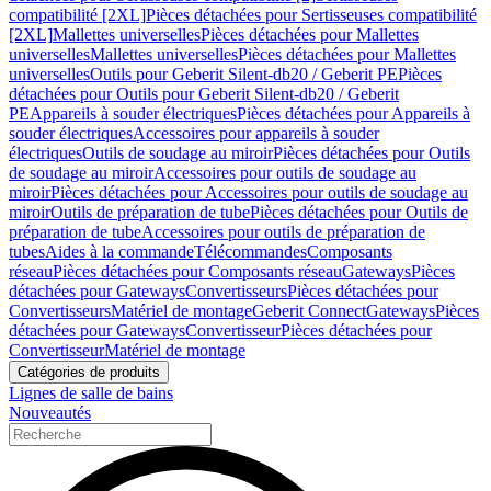
compatibilité [2XL]
Pièces détachées pour Sertisseuses compatibilité
[2XL]
Mallettes universelles
Pièces détachées pour Mallettes
universelles
Mallettes universelles
Pièces détachées pour Mallettes
universelles
Outils pour Geberit Silent-db20 / Geberit PE
Pièces
détachées pour Outils pour Geberit Silent-db20 / Geberit
PE
Appareils à souder électriques
Pièces détachées pour Appareils à
souder électriques
Accessoires pour appareils à souder
électriques
Outils de soudage au miroir
Pièces détachées pour Outils
de soudage au miroir
Accessoires pour outils de soudage au
miroir
Pièces détachées pour Accessoires pour outils de soudage au
miroir
Outils de préparation de tube
Pièces détachées pour Outils de
préparation de tube
Accessoires pour outils de préparation de
tubes
Aides à la commande
Télécommandes
Composants
réseau
Pièces détachées pour Composants réseau
Gateways
Pièces
détachées pour Gateways
Convertisseurs
Pièces détachées pour
Convertisseurs
Matériel de montage
Geberit Connect
Gateways
Pièces
détachées pour Gateways
Convertisseur
Pièces détachées pour
Convertisseur
Matériel de montage
Catégories de produits
Lignes de salle de bains
Nouveautés