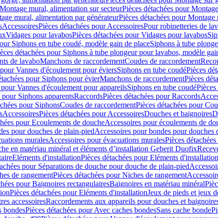
Montage mural, alimentation sur secteur
Pièces détachées pour Montage 
age mural, alimentation par générateur
Pièces détachées pour Montage m
s
Accessoires
Pièces détachées pour Accessoires
Pour robinetteries de la
ux
Vidages pour lavabos
Pièces détachées pour Vidages pour lavabos
Sip
our Siphons en tube coudé, modèle gain de place
Siphons à tube plonge
ièces détachées pour Siphons à tube plongeur pour lavabos, modèle gai
nts de lavabo
Manchons de raccordement
Coudes de raccordement
Reco
 pour Vannes d'écoulement pour éviers
Siphons en tube coudé
Pièces dé
étachées pour Siphons pour évier
Manchons de raccordement
Pièces dét
 pour Vannes d'écoulement pour appareils
Siphons en tube coudé
Pièces
s pour Siphons apparents
Raccords
Pièces détachées pour Raccords
Acces
achées pour Siphons
Coudes de raccordement
Pièces détachées pour Co
s
Accessoires
Pièces détachées pour Accessoires
Douches et baignoires
D
chées pour Ecoulements de douche
Accessoires pour écoulements de do
des pour douches de plain-pied
Accessoires pour bondes pour douches d
cuations murales
Accessoires pour évacuations murales
Pièces détachées
e en matériau minéral et éléments d’installation Geberit Duofix
Receve
aire
Eléments d'installation
Pièces détachées pour Eléments d'installatio
tachées pour Séparations de douche pour douche de plain-pied
Accessoi
hes de rangement
Pièces détachées pour Niches de rangement
Accessoir
chées pour Baignoires rectangulaires
Baignoires en matériau minéral
Pièc
tion
Pièces détachées pour Eléments d'installation
Jeux de pieds et jeux d
res accessoires
Raccordements aux appareils pour douches et baignoire
s bondes
Pièces détachées pour Avec caches bondes
Sans cache bonde
Pi