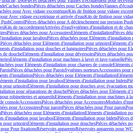
e douche, d90
Pièces détachées pour Vannes d'écoulement pour receveu
nde
Caches bondes
Pièces détachées pour Caches bondes
Vannes d'écoul
achées pour Avec vidage excentrique
Kits de finition pour vidage excen
pour Avec vidage excentrique et arrivée d'eau
Kits de finition pour vida
n PushControl
Pièces détachées pour A déclenchement par pression Pus
res
Kits de raccordement
Arrivées d'eau
Systèmes d'installation et de chas
ires
Pièces détachées pour Accessoires
Eléments d'installation
Pièces dét
'installation pour lavabos
Pièces détachées pour Eléments d'installation
s
Pièces détachées pour Eléments d'installation pour urinoirs
Eléments d'i
ments d'installation pour douches et baignoires
Pièces détachées pour Elé
ns de douche
Eléments d'installation pour déversoirs
Pièces détachées pou
teries
Eléments d'installation pour machines à laver et lave-vaisselle
Pièc
tachées pour Eléments d'installation pour charges de console
Eléments d'
Parois
Pièces détachées pour Parois
Systèmes porteurs
Accessoires pour p
nts d'installation
Pièces détachées pour Eléments d'installation
Eléments
éments d'installation pour lavabos
Eléments d'installation pour bidets
Piè
n pour urinoirs
Eléments d'installation pour douches avec évacuation m
tallation pour séparations de douche
Pièces détachées pour Eléments d’i
pour robinetteries et appareils
Eléments d'installation pour machines à lav
 de console
Accessoires
Pièces détachées pour Accessoires
Modules d'inst
hées pour Accessoires
Pour parois
Pièces détachées pour Pour parois
Pou
n
Pièces détachées pour Eléments d'installation
Eléments d'installation 
s d'installation pour lavabos
Eléments d'installation pour bidets
Pièces d
n pour urinoirs
Eléments d'installation pour douches
Pièces détachées po
 pour Pour fixations
Réservoirs apparents
Réservoirs apparents pour WC,