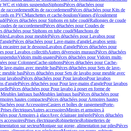
r WC et vidoirs suspendus
Siphons
Pièces détachées pour
 de raccordement
Kits de raccordement
Pièces détachées pour Kits de
ccords en PVC
Manchettes et cache-boulons
Vannes d'écoulement
oudé
Pièces détachées pour Siphons en tube coudé
Rallonges de coude
oudes de raccordement
Pièces détachées pour Coudes de
es détachées pour Siphons en tube coudé
Manchons de
bles
Lavabos pour meuble
Pièces détachées pour Lavabos pour
d'angle
Pièces détachées pour Lave-mains d'angle
Lavabos semi-
 encastrer par le dessous
Lavabos d'angle
Pièces détachées pour
es pour Lavabos collectifs
Autres déversoirs muraux
Pièces détachées
 suspendus
Vidoirs multi-usages
Pièces détachées pour Vidoirs multi-
hées pour Colonnes
Cache-siphons
Pièces détachées pour Cache-
de lave-mains avec meuble bas
Pièces détachées pour Sets de lave-
c meuble bas
Pièces détachées pour Sets de lavabo pour meuble avec
our lavabos
Pièces détachées pour Pour lavabos
Pour lavabos
ns d'angle
Pièces détachées pour Pour lave-mains d'angle
Pour lavabos
pelle
Pièces détachées pour Pour lavabo à poser en forme de
 Meubles latéraux bas
Meubles latéraux bas
Pièces détachées pour
rmoires hautes compactes
Pièces détachées pour Armoires hautes
étachées pour Accessoires
Casiers et boîtes de rangement
Porte-
Prises électriques
Autres accessoires
Miroirs et armoires à
hées pour Armoires à glace
Avec éclairage intégrée
Pièces détachées
es accessoires
Prises électriques
Robinetteries
Robinetteries de
imentation sur secteur
Montage sur gorge, alimentation par piles
Pièces
orge, alimentation par générateur
Montage sur gorge, robinets