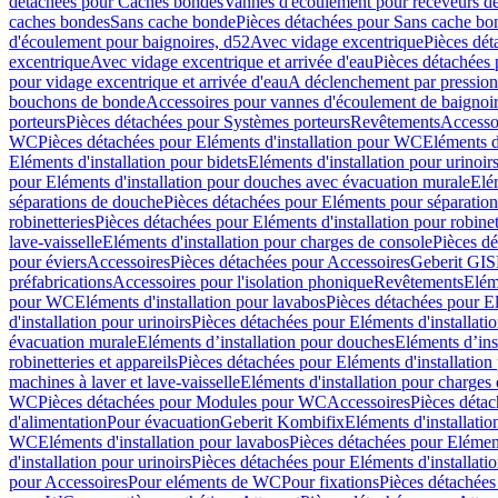
détachées pour Caches bondes
Vannes d'écoulement pour receveurs d
caches bondes
Sans cache bonde
Pièces détachées pour Sans cache bo
d'écoulement pour baignoires, d52
Avec vidage excentrique
Pièces dét
excentrique
Avec vidage excentrique et arrivée d'eau
Pièces détachées 
pour vidage excentrique et arrivée d'eau
A déclenchement par pressio
bouchons de bonde
Accessoires pour vannes d'écoulement de baignoi
porteurs
Pièces détachées pour Systèmes porteurs
Revêtements
Accesso
WC
Pièces détachées pour Eléments d'installation pour WC
Eléments d
Eléments d'installation pour bidets
Eléments d'installation pour urinoir
pour Eléments d'installation pour douches avec évacuation murale
Elé
séparations de douche
Pièces détachées pour Eléments pour séparatio
robinetteries
Pièces détachées pour Eléments d'installation pour robinet
lave-vaisselle
Eléments d'installation pour charges de console
Pièces dé
pour éviers
Accessoires
Pièces détachées pour Accessoires
Geberit GIS
préfabrications
Accessoires pour l'isolation phonique
Revêtements
Eléme
pour WC
Eléments d'installation pour lavabos
Pièces détachées pour El
d'installation pour urinoirs
Pièces détachées pour Eléments d'installatio
évacuation murale
Eléments d’installation pour douches
Eléments d’ins
robinetteries et appareils
Pièces détachées pour Eléments d'installation 
machines à laver et lave-vaisselle
Eléments d'installation pour charges
WC
Pièces détachées pour Modules pour WC
Accessoires
Pièces détac
d'alimentation
Pour évacuation
Geberit Kombifix
Eléments d'installatio
WC
Eléments d'installation pour lavabos
Pièces détachées pour Elément
d'installation pour urinoirs
Pièces détachées pour Eléments d'installatio
pour Accessoires
Pour eléments de WC
Pour fixations
Pièces détachées