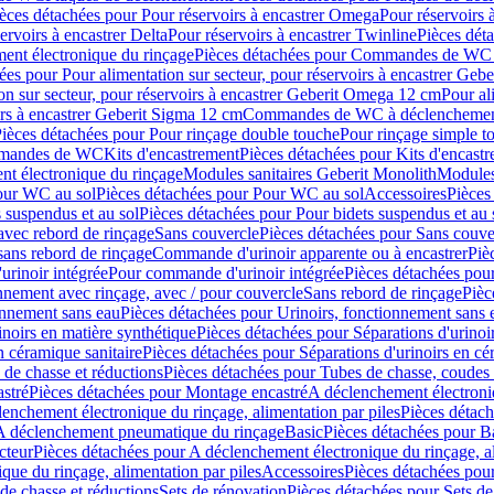
èces détachées pour Pour réservoirs à encastrer Omega
Pour réservoirs 
ervoirs à encastrer Delta
Pour réservoirs à encastrer Twinline
Pièces déta
t électronique du rinçage
Pièces détachées pour Commandes de WC à
ées pour Pour alimentation sur secteur, pour réservoirs à encastrer Geb
on sur secteur, pour réservoirs à encastrer Geberit Omega 12 cm
Pour al
irs à encastrer Geberit Sigma 12 cm
Commandes de WC à déclenchement
ièces détachées pour Pour rinçage double touche
Pour rinçage simple t
ommandes de WC
Kits d'encastrement
Pièces détachées pour Kits d'encast
t électronique du rinçage
Modules sanitaires Geberit Monolith
Modules
our WC au sol
Pièces détachées pour Pour WC au sol
Accessoires
Pièces
 suspendus et au sol
Pièces détachées pour Pour bidets suspendus et au 
avec rebord de rinçage
Sans couvercle
Pièces détachées pour Sans couve
sans rebord de rinçage
Commande d'urinoir apparente ou à encastrer
Piè
rinoir intégrée
Pour commande d'urinoir intégrée
Pièces détachées pou
nnement avec rinçage, avec / pour couvercle
Sans rebord de rinçage
Pièc
onnement sans eau
Pièces détachées pour Urinoirs, fonctionnement sans 
inoirs en matière synthétique
Pièces détachées pour Séparations d'urinoi
n céramique sanitaire
Pièces détachées pour Séparations d'urinoirs en cé
 de chasse et réductions
Pièces détachées pour Tubes de chasse, coudes 
stré
Pièces détachées pour Montage encastré
A déclenchement électroniq
enchement électronique du rinçage, alimentation par piles
Pièces détach
 A déclenchement pneumatique du rinçage
Basic
Pièces détachées pour B
cteur
Pièces détachées pour A déclenchement électronique du rinçage, al
que du rinçage, alimentation par piles
Accessoires
Pièces détachées pou
de chasse et réductions
Sets de rénovation
Pièces détachées pour Sets de