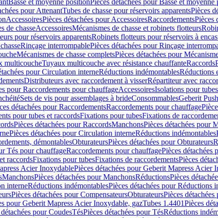
ant
Basse et moyenne position
Pièces détachées pour Basse et moyenne 
achées pour Attenant
Tubes de chasse pour réservoirs apparents
Pièces d
on
Accessoires
Pièces détachées pour Accessoires
Raccordements
Pièces 
s de chasse
Accessoires
Mécanismes de chasse et robinets flotteurs
Robin
eurs pour réservoirs apparents
Robinets flotteurs pour réservoirs à encas
 chasse
Rinçage interrompable
Pièces détachées pour Rinçage interromp
touche
Mécanismes de chasse complets
Pièces détachées pour Mécanisme
 multicouche
Tuyaux multicouche avec résistance chauffante
Raccords
étachées pour Circulation interne
Réductions indémontables
Réductions e
rdements
Distributeurs avec raccordement à visser
Répartiteur avec raccor
es pour Raccordements pour chauffage
Accessoires
Isolations pour tubes
nchéité
Sets de vis pour assemblages à bride
Consommables
Geberit Push
ces détachées pour Raccordements
Raccordements pour chauffage
Pièce
ts pour tubes et raccords
Fixations pour tubes
Fixations de raccordeme
ords
Pièces détachées pour Raccords
Manchons
Pièces détachées pour 
erne
Pièces détachées pour Circulation interne
Réductions indémontables
cordements, démontables
Obturateurs
Pièces détachées pour Obturateurs
R
ur Tés pour chauffage
Raccordements pour chauffage
Pièces détachées 
et raccords
Fixations pour tubes
Fixations de raccordements
Pièces détac
apress Acier Inoxydable
Pièces détachées pour Geberit Mapress Acier 
s
Manchons
Pièces détachées pour Manchons
Réductions
Pièces détaché
on interne
Réductions indémontables
Pièces détachées pour Réductions 
eurs
Pièces détachées pour Compensateurs
Obturateurs
Pièces détachées 
es pour Geberit Mapress Acier Inoxydable, gaz
Tubes 1.4401
Pièces dét
 détachées pour Coudes
Tés
Pièces détachées pour Tés
Réductions indém