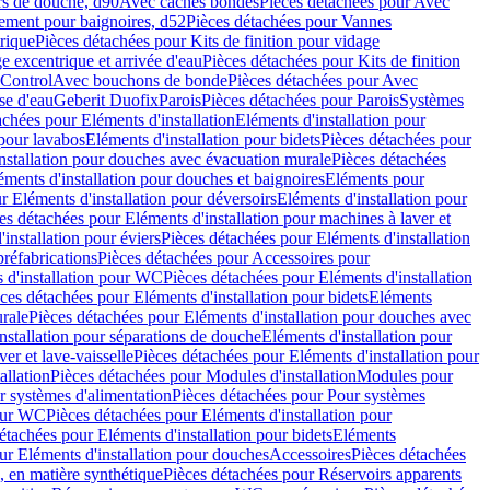
rs de douche, d90
Avec caches bondes
Pièces détachées pour Avec
ement pour baignoires, d52
Pièces détachées pour Vannes
trique
Pièces détachées pour Kits de finition pour vidage
ge excentrique et arrivée d'eau
Pièces détachées pour Kits de finition
hControl
Avec bouchons de bonde
Pièces détachées pour Avec
se d'eau
Geberit Duofix
Parois
Pièces détachées pour Parois
Systèmes
achées pour Eléments d'installation
Eléments d'installation pour
 pour lavabos
Eléments d'installation pour bidets
Pièces détachées pour
nstallation pour douches avec évacuation murale
Pièces détachées
ments d'installation pour douches et baignoires
Eléments pour
r Eléments d'installation pour déversoirs
Eléments d'installation pour
es détachées pour Eléments d'installation pour machines à laver et
installation pour éviers
Pièces détachées pour Eléments d'installation
réfabrications
Pièces détachées pour Accessoires pour
 d'installation pour WC
Pièces détachées pour Eléments d'installation
ces détachées pour Eléments d'installation pour bidets
Eléments
urale
Pièces détachées pour Eléments d'installation pour douches avec
nstallation pour séparations de douche
Eléments d'installation pour
er et lave-vaisselle
Pièces détachées pour Eléments d'installation pour
allation
Pièces détachées pour Modules d'installation
Modules pour
r systèmes d'alimentation
Pièces détachées pour Pour systèmes
pour WC
Pièces détachées pour Eléments d'installation pour
étachées pour Eléments d'installation pour bidets
Eléments
ur Eléments d'installation pour douches
Accessoires
Pièces détachées
 en matière synthétique
Pièces détachées pour Réservoirs apparents