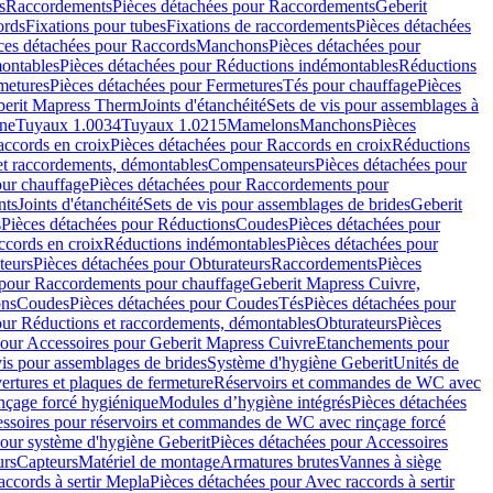
s
Raccordements
Pièces détachées pour Raccordements
Geberit
ords
Fixations pour tubes
Fixations de raccordements
Pièces détachées
ces détachées pour Raccords
Manchons
Pièces détachées pour
ontables
Pièces détachées pour Réductions indémontables
Réductions
metures
Pièces détachées pour Fermetures
Tés pour chauffage
Pièces
berit Mapress Therm
Joints d'étanchéité
Sets de vis pour assemblages à
one
Tuyaux 1.0034
Tuyaux 1.0215
Mamelons
Manchons
Pièces
ccords en croix
Pièces détachées pour Raccords en croix
Réductions
et raccordements, démontables
Compensateurs
Pièces détachées pour
ur chauffage
Pièces détachées pour Raccordements pour
nts
Joints d'étanchéité
Sets de vis pour assemblages de brides
Geberit
s
Pièces détachées pour Réductions
Coudes
Pièces détachées pour
ccords en croix
Réductions indémontables
Pièces détachées pour
teurs
Pièces détachées pour Obturateurs
Raccordements
Pièces
 pour Raccordements pour chauffage
Geberit Mapress Cuivre,
ons
Coudes
Pièces détachées pour Coudes
Tés
Pièces détachées pour
our Réductions et raccordements, démontables
Obturateurs
Pièces
pour Accessoires pour Geberit Mapress Cuivre
Etanchements pour
vis pour assemblages de brides
Système d'hygiène Geberit
Unités de
rtures et plaques de fermeture
Réservoirs et commandes de WC avec
inçage forcé hygiénique
Modules d’hygiène intégrés
Pièces détachées
essoires pour réservoirs et commandes de WC avec rinçage forcé
our système d'hygiène Geberit
Pièces détachées pour Accessoires
urs
Capteurs
Matériel de montage
Armatures brutes
Vannes à siège
accords à sertir Mepla
Pièces détachées pour Avec raccords à sertir