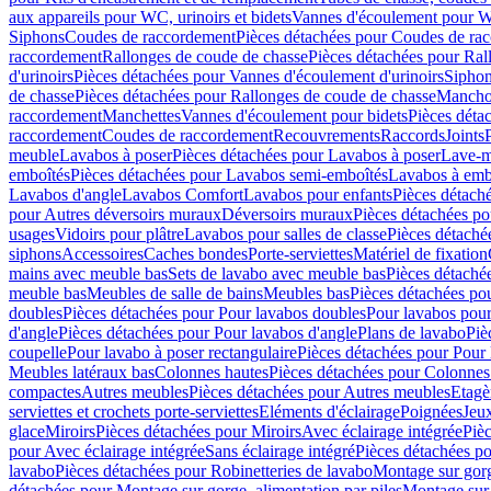
aux appareils pour WC, urinoirs et bidets
Vannes d'écoulement pour W
Siphons
Coudes de raccordement
Pièces détachées pour Coudes de ra
raccordement
Rallonges de coude de chasse
Pièces détachées pour Ral
d'urinoirs
Pièces détachées pour Vannes d'écoulement d'urinoirs
Siphon
de chasse
Pièces détachées pour Rallonges de coude de chasse
Mancho
raccordement
Manchettes
Vannes d'écoulement pour bidets
Pièces déta
raccordement
Coudes de raccordement
Recouvrements
Raccords
Joints
meuble
Lavabos à poser
Pièces détachées pour Lavabos à poser
Lave-m
emboîtés
Pièces détachées pour Lavabos semi-emboîtés
Lavabos à emb
Lavabos d'angle
Lavabos Comfort
Lavabos pour enfants
Pièces détach
pour Autres déversoirs muraux
Déversoirs muraux
Pièces détachées p
usages
Vidoirs pour plâtre
Lavabos pour salles de classe
Pièces détaché
siphons
Accessoires
Caches bondes
Porte-serviettes
Matériel de fixation
mains avec meuble bas
Sets de lavabo avec meuble bas
Pièces détaché
meuble bas
Meubles de salle de bains
Meubles bas
Pièces détachées po
doubles
Pièces détachées pour Pour lavabos doubles
Pour lavabos pou
d'angle
Pièces détachées pour Pour lavabos d'angle
Plans de lavabo
Piè
coupelle
Pour lavabo à poser rectangulaire
Pièces détachées pour Pour 
Meubles latéraux bas
Colonnes hautes
Pièces détachées pour Colonnes
compactes
Autres meubles
Pièces détachées pour Autres meubles
Etagè
serviettes et crochets porte-serviettes
Eléments d'éclairage
Poignées
Jeu
glace
Miroirs
Pièces détachées pour Miroirs
Avec éclairage intégrée
Pièc
pour Avec éclairage intégrée
Sans éclairage intégré
Pièces détachées po
lavabo
Pièces détachées pour Robinetteries de lavabo
Montage sur gorg
détachées pour Montage sur gorge, alimentation par piles
Montage sur 