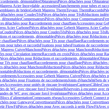
accordements, démontables
Obturateurs
Pièces détachées pour Obturateur
Mapress Acier Inoxydable, accessoires
Etanchements pour tubes et racc
ssemblages de brides
Geberit Mapress Therm
Tuyaux Therm
Raccords
Piè
 détachées pour Coudes
Tés
Pièces détachées pour Tés
Réductions indém
s, démontables
Compensateurs
Pièces détachées pour Compensateurs
Fer
ces détachées pour Raccordements pour chauffage
Accessoires pour Ge
ress Acier Carbone
Pièces détachées pour Geberit Mapress Acier Carb
ns
Coudes
Pièces détachées pour Coudes
Tés
Pièces détachées pour Tés
Ra
ions et raccordements, démontables
Pièces détachées pour Réductions 
r chauffage
Pièces détachées pour Tés pour chauffage
Raccordements po
ts pour tubes et raccords
Fixations pour tubes
Fixations de raccordeme
t Mapress Cuivre
Manchons
Pièces détachées pour Manchons
Réduction
ées pour Circulation interne
Raccords en croix
Pièces détachées pour Ra
Pièces détachées pour Réductions et raccordements, démontables
Obtura
our Tés pour chauffage
Raccordements pour chauffage
Pièces détachées
es détachées pour Manchons
Réductions
Pièces détachées pour Réducti
montables
Réductions et raccordements, démontables
Pièces détachées p
cordements
Accessoires pour Geberit Mapress Cuivre
Pièces détachées 
s détachées pour Fixations de raccordements
Joints d'étanchéité
Sets de 
ues
Accessoires pour unités de rinçage hygiéniques
Capteurs
Câbles
Couve
des de WC avec rinçage forcé hygiénique
Réservoirs à encastrer avec r
mandes de WC avec rinçage forcé hygiénique
Pièces détachées pour Acc
 Blocs d’alimentation
Composants réseau
Accessoires Geberit Connect p
achées pour Gateways
Convertisseurs
Pièces détachées pour Convertisse
rtir FlowFit
Pièces détachées pour Avec raccords à sertir FlowFit
Avec r