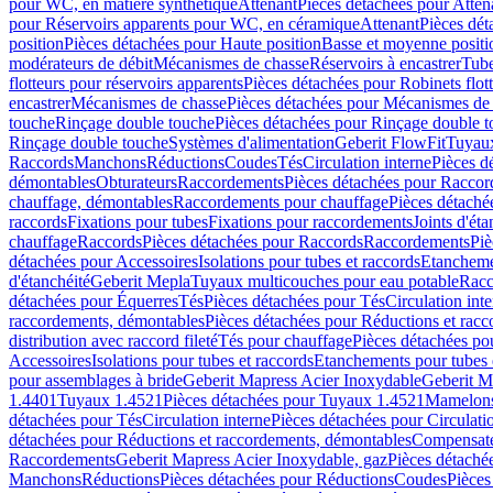
pour WC, en matière synthétique
Attenant
Pièces détachées pour Atten
pour Réservoirs apparents pour WC, en céramique
Attenant
Pièces dét
position
Pièces détachées pour Haute position
Basse et moyenne positi
modérateurs de débit
Mécanismes de chasse
Réservoirs à encastrer
Tube
flotteurs pour réservoirs apparents
Pièces détachées pour Robinets flott
encastrer
Mécanismes de chasse
Pièces détachées pour Mécanismes de
touche
Rinçage double touche
Pièces détachées pour Rinçage double 
Rinçage double touche
Systèmes d'alimentation
Geberit FlowFit
Tuyaux
Raccords
Manchons
Réductions
Coudes
Tés
Circulation interne
Pièces d
démontables
Obturateurs
Raccordements
Pièces détachées pour Racco
chauffage, démontables
Raccordements pour chauffage
Pièces détaché
raccords
Fixations pour tubes
Fixations pour raccordements
Joints d'éta
chauffage
Raccords
Pièces détachées pour Raccords
Raccordements
Piè
détachées pour Accessoires
Isolations pour tubes et raccords
Etanchemen
d'étanchéité
Geberit Mepla
Tuyaux multicouches pour eau potable
Racc
détachées pour Équerres
Tés
Pièces détachées pour Tés
Circulation int
raccordements, démontables
Pièces détachées pour Réductions et rac
distribution avec raccord fileté
Tés pour chauffage
Pièces détachées po
Accessoires
Isolations pour tubes et raccords
Etanchements pour tubes 
pour assemblages à bride
Geberit Mapress Acier Inoxydable
Geberit M
1.4401
Tuyaux 1.4521
Pièces détachées pour Tuyaux 1.4521
Mamelon
détachées pour Tés
Circulation interne
Pièces détachées pour Circulati
détachées pour Réductions et raccordements, démontables
Compensat
Raccordements
Geberit Mapress Acier Inoxydable, gaz
Pièces détaché
Manchons
Réductions
Pièces détachées pour Réductions
Coudes
Pièces