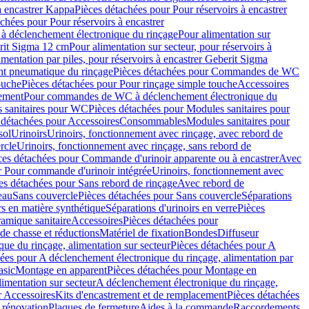
à encastrer Kappa
Pièces détachées pour Pour réservoirs à encastrer
chées pour Pour réservoirs à encastrer
 déclenchement électronique du rinçage
Pour alimentation sur
erit Sigma 12 cm
Pour alimentation sur secteur, pour réservoirs à
imentation par piles, pour réservoirs à encastrer Geberit Sigma
 pneumatique du rinçage
Pièces détachées pour Commandes de WC
ouche
Pièces détachées pour Pour rinçage simple touche
Accessoires
rement
Pour commandes de WC à déclenchement électronique du
 sanitaires pour WC
Pièces détachées pour Modules sanitaires pour
 détachées pour Accessoires
Consommables
Modules sanitaires pour
sol
Urinoirs
Urinoirs, fonctionnement avec rinçage, avec rebord de
rcle
Urinoirs, fonctionnement avec rinçage, sans rebord de
ces détachées pour Commande d'urinoir apparente ou à encastrer
Avec
r Pour commande d'urinoir intégrée
Urinoirs, fonctionnement avec
es détachées pour Sans rebord de rinçage
Avec rebord de
eau
Sans couvercle
Pièces détachées pour Sans couvercle
Séparations
rs en matière synthétique
Séparations d'urinoirs en verre
Pièces
ramique sanitaire
Accessoires
Pièces détachées pour
de chasse et réductions
Matériel de fixation
Bondes
Diffuseur
ue du rinçage, alimentation sur secteur
Pièces détachées pour A
ées pour A déclenchement électronique du rinçage, alimentation par
asic
Montage en apparent
Pièces détachées pour Montage en
imentation sur secteur
A déclenchement électronique du rinçage,
r Accessoires
Kits d'encastrement et de remplacement
Pièces détachées
 rénovation
Plaques de fermeture
Aides à la commande
Raccordements