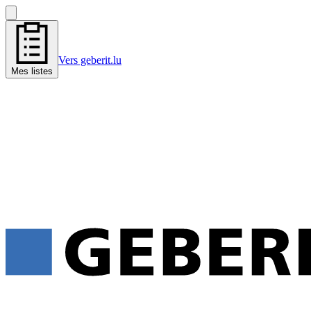
Vers geberit.lu
Mes listes