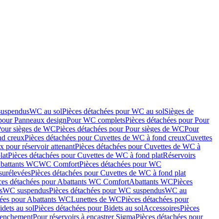
suspendus
WC au sol
Pièces détachées pour WC au sol
Sièges de
 pour Panneaux design
Pour WC complets
Pièces détachées pour Pour
Pour sièges de WC
Pièces détachées pour Pour sièges de WC
Pour
nd creux
Pièces détachées pour Cuvettes de WC à fond creux
Cuvettes
 pour réservoir attenant
Pièces détachées pour Cuvettes de WC à
lat
Pièces détachées pour Cuvettes de WC à fond plat
Réservoirs
Abattants WC
WC Comfort
Pièces détachées pour WC
surélevées
Pièces détachées pour Cuvettes de WC à fond plat
ces détachées pour Abattants WC Comfort
Abattants WC
Pièces
s
WC suspendus
Pièces détachées pour WC suspendus
WC au
hées pour Abattants WC
Lunettes de WC
Pièces détachées pour
idets au sol
Pièces détachées pour Bidets au sol
Accessoires
Pièces
clenchement
Pour réservoirs à encastrer Sigma
Pièces détachées pour