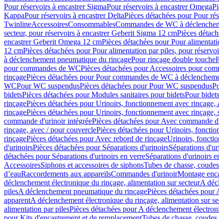
Pour réservoirs à encastrer Sigma
Pour réservoirs à encastrer Omega
Pi
Kappa
Pour réservoirs à encastrer Delta
Pièces détachées pour Pour rés
Twinline
Accessoires
Consommables
Commandes de WC à déclenchemen
secteur, pour réservoirs à encastrer Geberit Sigma 12 cm
Pièces détach
encastrer Geberit Omega 12 cm
Pièces détachées pour Pour alimentati
12 cm
Pièces détachées pour Pour alimentation par piles, pour réservo
à déclenchement pneumatique du rinçage
Pour rinçage double touche
P
pour commandes de WC
Pièces détachées pour Accessoires pour c
rinçage
Pièces détachées pour Pour commandes de WC à déclenchemen
WC
Pour WC suspendus
Pièces détachées pour Pour WC suspendus
P
bidets
Pièces détachées pour Modules sanitaires pour bidets
Pour bidets
rinçage
Pièces détachées pour Urinoirs, fonctionnement avec rinçage, 
rinçage
Pièces détachées pour Urinoirs, fonctionnement avec rinçage, 
commande d'urinoir intégrée
Pièces détachées pour Avec commande d'u
rinçage, avec / pour couvercle
Pièces détachées pour Urinoirs, fonctio
rinçage
Pièces détachées pour Avec rebord de rinçage
Urinoirs, foncti
d'urinoirs
Pièces détachées pour Séparations d'urinoirs
Séparations d'ur
détachées pour Séparations d'urinoirs en verre
Séparations d'urinoirs e
Accessoires
Siphons et accessoires de siphons
Tubes de chasse, coudes
d’eau
Raccordements aux appareils
Commandes d'urinoir
Montage enca
déclenchement électronique du rinçage, alimentation sur secteur
A décl
piles
A déclenchement pneumatique du rinçage
Pièces détachées pour
apparent
A déclenchement électronique du rinçage, alimentation sur se
alimentation par piles
Pièces détachées pour A déclenchement électroni
pour Kits d'encastrement et de remplacement
Tubes de chasse, coudes 