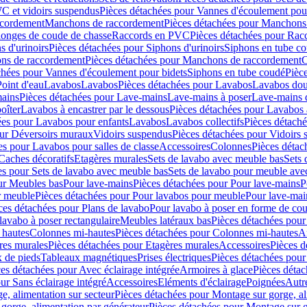
C et vidoirs suspendus
Pièces détachées pour Vannes d'écoulement pou
ccordement
Manchons de raccordement
Pièces détachées pour Manchons
longes de coude de chasse
Raccords en PVC
Pièces détachées pour Ra
s d'urinoirs
Pièces détachées pour Siphons d'urinoirs
Siphons en tube c
ns de raccordement
Pièces détachées pour Manchons de raccordement
C
chées pour Vannes d'écoulement pour bidets
Siphons en tube coudé
Pièc
Point d'eau
Lavabos
Lavabos
Pièces détachées pour Lavabos
Lavabos dou
ains
Pièces détachées pour Lave-mains
Lave-mains à poser
Lave-mains 
oîter
Lavabos à encastrer par le dessous
Pièces détachées pour Lavabos à
ées pour Lavabos pour enfants
Lavabos
Lavabos collectifs
Pièces détaché
our Déversoirs muraux
Vidoirs suspendus
Pièces détachées pour Vidoirs
es pour Lavabos pour salles de classe
Accessoires
Colonnes
Pièces détac
Caches décoratifs
Etagères murales
Sets de lavabo avec meuble bas
Sets 
es pour Sets de lavabo avec meuble bas
Sets de lavabo pour meuble ave
ur Meubles bas
Pour lave-mains
Pièces détachées pour Pour lave-mains
P
r meuble
Pièces détachées pour Pour lavabos pour meuble
Pour lave-mai
ces détachées pour Plans de lavabo
Pour lavabo à poser en forme de cou
lavabo à poser rectangulaire
Meubles latéraux bas
Pièces détachées pour
 hautes
Colonnes mi-hautes
Pièces détachées pour Colonnes mi-hautes
A
res murales
Pièces détachées pour Etagères murales
Accessoires
Pièces d
x de pieds
Tableaux magnétiques
Prises électriques
Pièces détachées pour 
es détachées pour Avec éclairage intégrée
Armoires à glace
Pièces détac
ur Sans éclairage intégré
Accessoires
Eléments d'éclairage
Poignées
Autr
e, alimentation sur secteur
Pièces détachées pour Montage sur gorge, al
gorge, alimentation par générateur
Pièces détachées pour Montage sur g