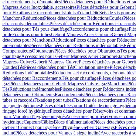
et raccordements, démontables
Pièces détachées pour Réductions et r
Mapress Acier Inoxydable, accessoires
Pièces détachées pour Geberit 
pour Fixations de raccordements
Joints d'étanchéité
Sets de vis pour a
Manchons
Réductions
Pièces détachées pour Réductions
Coudes
Pièces
et raccords, démontables
Pièces détachées pour Réductions et raccord
détachées pour Tés pour chauffage
Raccordements pour chauffage
Piè
bride
Fixations pour tubes
Geberit Mapress Acier Carbone
Geberit Map
détachées pour Manchons
Réductions
Pièces détachées pour Réductio
indémontables
Pièces détachées pour Réductions indémontables
Réduct
Compensateurs
Obturateurs
Pièces détachées pour Obturateurs
Tés pou
chauffage
Accessoires pour Geberit Mapress Acier Carbone
Etanchemen
Mapress Cuivre
Geberit Mapress Cuivre
Pièces détachées pour Geberi
Coudes
Tés
Pièces détachées pour Tés
Circulation interne
Pièces détach
Réductions indémontables
Réductions et raccordements, démontables
détachées pour Raccordements
Tés pour chauffage
Pièces détachées p
gaz
Pièces détachées pour Geberit Mapress Cuivre, gaz
Manchons
Pièc
Tés
Réductions indémontables
Pièces détachées pour Réductions indé
détachées pour Obturateurs
Raccordements
Pièces détachées pour Rac
tubes et raccords
Fixations pour tubes
Fixations de raccordements
Pièce
rinçage hygiéniques
Pièces détachées pour Unités de rinçage hygiéniq
rinçage forcé hygiénique
Pièces détachées pour Réservoirs et comman
pour Modules d’hygiène intégrés
Accessoires pour réservoirs et com
hygiénique
Capteurs
Câbles
Blocs d’alimentation
Pièces détachées pour
Geberit Connect pour système d'hygiène Geberit
Gateways
Pièces dét
incliné
Pièces détachées pour Vannes à siège incliné
Avec raccords à se