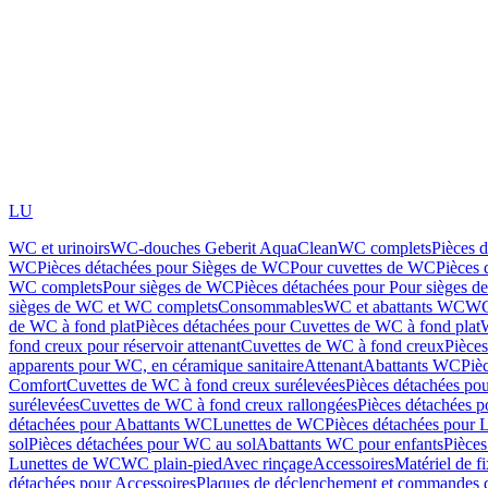
LU
WC et urinoirs
WC-douches Geberit AquaClean
WC complets
Pièces 
WC
Pièces détachées pour Sièges de WC
Pour cuvettes de WC
Pièces 
WC complets
Pour sièges de WC
Pièces détachées pour Pour sièges 
sièges de WC et WC complets
Consommables
WC et abattants WC
WC
de WC à fond plat
Pièces détachées pour Cuvettes de WC à fond plat
fond creux pour réservoir attenant
Cuvettes de WC à fond creux
Pièce
apparents pour WC, en céramique sanitaire
Attenant
Abattants WC
Piè
Comfort
Cuvettes de WC à fond creux surélevées
Pièces détachées po
surélevées
Cuvettes de WC à fond creux rallongées
Pièces détachées p
détachées pour Abattants WC
Lunettes de WC
Pièces détachées pour 
sol
Pièces détachées pour WC au sol
Abattants WC pour enfants
Pièces
Lunettes de WC
WC plain-pied
Avec rinçage
Accessoires
Matériel de f
détachées pour Accessoires
Plaques de déclenchement et commandes