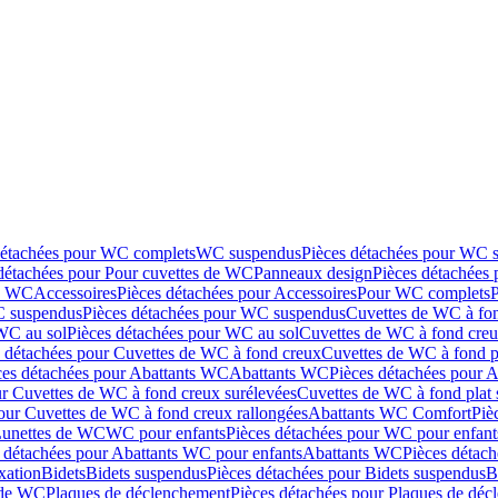
détachées pour WC complets
WC suspendus
Pièces détachées pour WC 
détachées pour Pour cuvettes de WC
Panneaux design
Pièces détachées
de WC
Accessoires
Pièces détachées pour Accessoires
Pour WC complets
 suspendus
Pièces détachées pour WC suspendus
Cuvettes de WC à fo
WC au sol
Pièces détachées pour WC au sol
Cuvettes de WC à fond creux
s détachées pour Cuvettes de WC à fond creux
Cuvettes de WC à fond p
ces détachées pour Abattants WC
Abattants WC
Pièces détachées pour 
ur Cuvettes de WC à fond creux surélevées
Cuvettes de WC à fond plat 
our Cuvettes de WC à fond creux rallongées
Abattants WC Comfort
Piè
Lunettes de WC
WC pour enfants
Pièces détachées pour WC pour enfant
 détachées pour Abattants WC pour enfants
Abattants WC
Pièces détac
ixation
Bidets
Bidets suspendus
Pièces détachées pour Bidets suspendus
B
 de WC
Plaques de déclenchement
Pièces détachées pour Plaques de dé