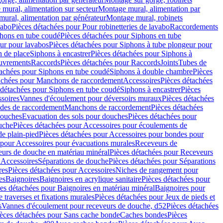
mural, alimentation sur secteur
Montage mural, alimentation par
ural, alimentation par générateur
Montage mural, robinets
vabo
Pièces détachées pour Pour robinetteries de lavabo
Raccordements
hons en tube coudé
Pièces détachées pour Siphons en tube
ur pour lavabos
Pièces détachées pour Siphons à tube plongeur pour
n de place
Siphons à encastrer
Pièces détachées pour Siphons à
uvrements
Raccords
Pièces détachées pour Raccords
Joints
Tubes de
tachées pour Siphons en tube coudé
Siphons à double chambre
Pièces
achées pour Manchons de raccordement
Accessoires
Pièces détachées
 détachées pour Siphons en tube coudé
Siphons à encastrer
Pièces
soires
Vannes d'écoulement pour déversoirs muraux
Pièces détachées
udes de raccordement
Manchons de raccordement
Pièces détachées
ouches
Evacuation des sols pour douches
Pièces détachées pour
uche
Pièces détachées pour Accessoires pour écoulements de
e plain-pied
Pièces détachées pour Accessoires pour bondes pour
 pour Accessoires pour évacuations murales
Receveurs de
urs de douche en matériau minéral
Pièces détachées pour Receveurs
n
Accessoires
Séparations de douche
Pièces détachées pour Séparations
res
Pièces détachées pour Accessoires
Niches de rangement pour
es
Baignoires
Baignoires en acrylique sanitaire
Pièces détachées pour
es détachées pour Baignoires en matériau minéral
Baignoires pour
e traverses et fixations murales
Pièces détachées pour Jeux de pieds et
s
Vannes d'écoulement pour receveurs de douche, d52
Pièces détachées
èces détachées pour Sans cache bonde
Caches bondes
Pièces