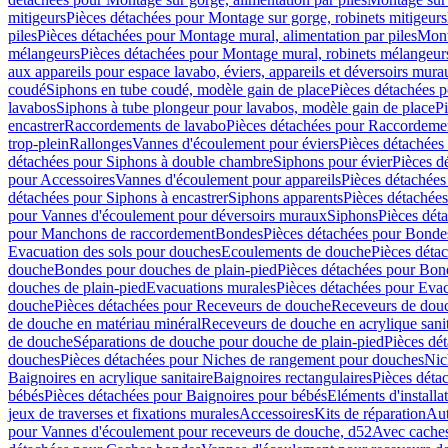
mitigeurs
Pièces détachées pour Montage sur gorge, robinets mitigeurs
piles
Pièces détachées pour Montage mural, alimentation par piles
Mont
mélangeurs
Pièces détachées pour Montage mural, robinets mélangeur
aux appareils pour espace lavabo, éviers, appareils et déversoirs mura
coudé
Siphons en tube coudé, modèle gain de place
Pièces détachées p
lavabos
Siphons à tube plongeur pour lavabos, modèle gain de place
P
encastrer
Raccordements de lavabo
Pièces détachées pour Raccordeme
trop-plein
Rallonges
Vannes d'écoulement pour éviers
Pièces détachées
détachées pour Siphons à double chambre
Siphons pour évier
Pièces d
pour Accessoires
Vannes d'écoulement pour appareils
Pièces détachées
détachées pour Siphons à encastrer
Siphons apparents
Pièces détachée
pour Vannes d'écoulement pour déversoirs muraux
Siphons
Pièces dét
pour Manchons de raccordement
Bondes
Pièces détachées pour Bonde
Evacuation des sols pour douches
Ecoulements de douche
Pièces déta
douche
Bondes pour douches de plain-pied
Pièces détachées pour Bon
douches de plain-pied
Evacuations murales
Pièces détachées pour Eva
douche
Pièces détachées pour Receveurs de douche
Receveurs de douch
de douche en matériau minéral
Receveurs de douche en acrylique sanit
de douche
Séparations de douche pour douche de plain-pied
Pièces dé
douches
Pièces détachées pour Niches de rangement pour douches
Nic
Baignoires en acrylique sanitaire
Baignoires rectangulaires
Pièces déta
bébés
Pièces détachées pour Baignoires pour bébés
Eléments d'installa
jeux de traverses et fixations murales
Accessoires
Kits de réparation
Aut
pour Vannes d'écoulement pour receveurs de douche, d52
Avec cache