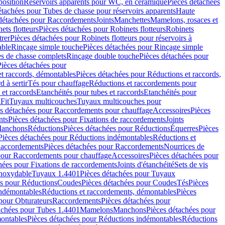
position
Réservoirs apparents pour WC, en céramique
Pièces détachées
étachées pour Tubes de chasse pour réservoirs apparents
Haute
détachées pour Raccordements
Joints
Manchettes
Mamelons, rosaces et
ets flotteurs
Pièces détachées pour Robinets flotteurs
Robinets
trer
Pièces détachées pour Robinets flotteurs pour réservoirs à
able
Rinçage simple touche
Pièces détachées pour Rinçage simple
s de chasse complets
Rinçage double touche
Pièces détachées pour
Pièces détachées pour
t raccords, démontables
Pièces détachées pour Réductions et raccords,
d à sertir
Tés pour chauffage
Réductions et raccordements pour
 et raccords
Etanchéités pour tubes et raccords
Etanchéités pour
Fit
Tuyaux multicouches
Tuyaux multicouches pour
s détachées pour Raccordements pour chauffage
Accessoires
Pièces
nts
Pièces détachées pour Fixations de raccordements
Joints
Manchons
Réductions
Pièces détachées pour Réductions
Équerres
Pièces
Pièces détachées pour Réductions indémontables
Réductions et
accordements
Pièces détachées pour Raccordements
Nourrices de
pour Raccordements pour chauffage
Accessoires
Pièces détachées pour
hées pour Fixations de raccordements
Joints d'étanchéité
Sets de vis
Inoxydable
Tuyaux 1.4401
Pièces détachées pour Tuyaux
es pour Réductions
Coudes
Pièces détachées pour Coudes
Tés
Pièces
indémontables
Réductions et raccordements, démontables
Pièces
pour Obturateurs
Raccordements
Pièces détachées pour
achées pour Tubes 1.4401
Mamelons
Manchons
Pièces détachées pour
ontables
Pièces détachées pour Réductions indémontables
Réductions