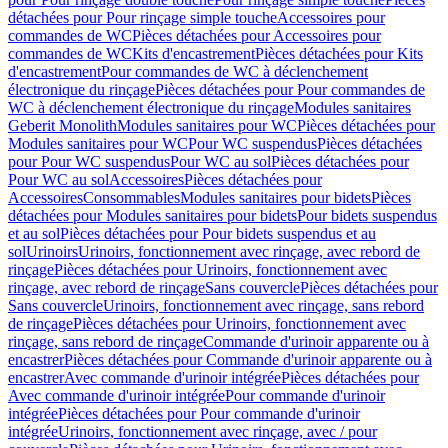
détachées pour Pour rinçage simple touche
Accessoires pour
commandes de WC
Pièces détachées pour Accessoires pour
commandes de WC
Kits d'encastrement
Pièces détachées pour Kits
d'encastrement
Pour commandes de WC à déclenchement
électronique du rinçage
Pièces détachées pour Pour commandes de
WC à déclenchement électronique du rinçage
Modules sanitaires
Geberit Monolith
Modules sanitaires pour WC
Pièces détachées pour
Modules sanitaires pour WC
Pour WC suspendus
Pièces détachées
pour Pour WC suspendus
Pour WC au sol
Pièces détachées pour
Pour WC au sol
Accessoires
Pièces détachées pour
Accessoires
Consommables
Modules sanitaires pour bidets
Pièces
détachées pour Modules sanitaires pour bidets
Pour bidets suspendus
et au sol
Pièces détachées pour Pour bidets suspendus et au
sol
Urinoirs
Urinoirs, fonctionnement avec rinçage, avec rebord de
rinçage
Pièces détachées pour Urinoirs, fonctionnement avec
rinçage, avec rebord de rinçage
Sans couvercle
Pièces détachées pour
Sans couvercle
Urinoirs, fonctionnement avec rinçage, sans rebord
de rinçage
Pièces détachées pour Urinoirs, fonctionnement avec
rinçage, sans rebord de rinçage
Commande d'urinoir apparente ou à
encastrer
Pièces détachées pour Commande d'urinoir apparente ou à
encastrer
Avec commande d'urinoir intégrée
Pièces détachées pour
Avec commande d'urinoir intégrée
Pour commande d'urinoir
intégrée
Pièces détachées pour Pour commande d'urinoir
intégrée
Urinoirs, fonctionnement avec rinçage, avec / pour