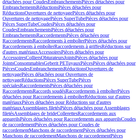
détachées pour Coudes
Embranchements
Pièces détachées pour
Embranchements
Réductions
Pièces détachées pour
Réductions
Ouvertures de nettoyage
Pièces détachées pour
Ouvertures de nettoyage
Pièces SuperTube
Pièces détachées pour
Pièces SuperTube
Coudes
Pièces détachées pour
Coudes
Embranchements
Pièces détachées pour
Embranchements
Raccordements
Pièces détachées pour
Raccordements
Raccordements à emboîter
Pièces détachées pour
Raccordements à emboîter
Raccordements à griffes
Réductions sur
d'autres matériaux
Accessoires
Pièces détachées pour
Accessoires
Colliers
Obturateurs
Joints
Pièces détachées pour
Joints
Consommables
Geberit PE
Tuyaux
Pièces
Pièces détachées pour
Pièces
Coudes
Embranchements
Réductions
Ouvertures de
nettoyage
Pièces détachées pour Ouvertures de
nettoyage
Réductions
Pièces SuperTube
Pièces
spéciales
Raccordements
Pièces détachées pour
Raccordements
Raccords soudés
Raccordements à emboîter
Pièces
détachées pour Raccordements à emboîter
Réductions sur d'autres
matériaux
Pièces détachées pour Réductions sur d'autres
matériaux
Assemblages filetés
Pièces détachées pour Assemblages
filetés
Assemblages de bride
Collerettes
Raccordements aux
appareils
Pièces détachées pour Raccordements aux appareils
Coudes
de raccordement
Pièces détachées pour Coudes de
raccordement
Manchons de raccordement
Pièces détachées pour
Manchons de raccordement
Manchons de raccordement
Pièces