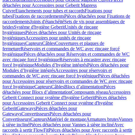
détachées pour Accessoires pour Geberit Mapress
Cuivre
Etanchements pour tubes et raccords
Fixations pour
tubes
Fixations de raccordements
Pièces détachées pour Fixations de
raccordements
Joints d'étanchéité
Sets de vis pour assemblages de
brides
Système d'hygiène Geberit
Unités de rinçage
hygiéniques
Pièces détachées pour Unités de rinçage
hygiéniques
Accessoires pour unités de rinçage
hygiéniques
Capteurs
Câbles
Couvertures et plaques de
fermeture
Réservoirs et commandes de WC avec rinçage forcé
hygiénique
Pièces détachées pour Réservoirs et commandes de WC
avec rinçage forcé hygiénique
Réservoirs à encastrer avec rinçage
forcé hygiénique
Modules d’hygiène intégrés
Pièces détachées pour
Modules d’hygiène intégrés
Accessoires pour réservoirs et
commandes de WC avec rinçage forcé hygiénique
Pièces détachées
pour Accessoires pour réservoirs et commandes de WC avec rinçage
forcé hygiénique
Capteurs
Câbles
Blocs d’alimentation
Pièces
détachées pour Blocs d’alimentation
Composants réseau
Accessoires
Geberit Connect pour système d'hygiène Geberit
Pièces détachées
pour Accessoires Geberit Connect pour système d'hygiène
Geberit
Gateways
Pièces détachées pour
Gateways
Convertisseurs
Pièces détachées pour
Convertisseurs
Capteurs
Matériel de montage
Armatures brutes
Vannes
à siège incliné
Pièces détachées pour Vannes à siège incliné
Avec
raccords à sertir FlowFit
Pièces détachées pour Avec raccords à sertir