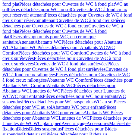
fond plat
Pièces détachées pour Cuvettes de WC à fond plat
WC au
sol
Pièces détachées pour WC au sol
Cuvettes de WC à fond creux
pour réservoir attenant
Pièces détachées pour Cuvettes de WC à fond
creux pour réservoir attenant
Cuvettes de WC à fond creux
Pièces
détachées pour Cuvettes de WC à fond creux
Cuvettes de WC à
fond plat
Pièces détachées pour Cuvettes de WC à fond
plat
Réservoirs apparents pour WC, en céramique
sanitaire
Attenant
Abattants WC
Pièces détachées pour Abattants
WC
Abattants WC
Pièces détachées pour Abattants WC
WC
Comfort
Pièces détachées pour WC Comfort
Cuvettes de WC à fond
creux surélevées
Pièces détachées pour Cuvettes de WC à fond
creux surélevées
Cuvettes de WC à fond plat surélevées
Pièces
détachées pour Cuvettes de WC à fond plat surélevées
Cuvettes de
WC à fond creux rallongées
Pièces détachées pour Cuvettes de WC
à fond creux rallongées
Abattants WC Comfort
Pièces détachées pour
Abattants WC Comfort
Abattants WC
Pièces détachées pour
Abattants WC
Lunettes de WC
Pièces détachées pour Lunettes de
WC
WC pour enfants
Pièces détachées pour WC pour enfants
WC
suspendus
Pièces détachées pour WC suspendus
WC au sol
Pièces
détachées pour WC au sol
Abattants WC pour enfants
Pièces
détachées pour Abattants WC pour enfants
Abattants WC
Pièces
détachées pour Abattants WC
Lunettes de WC
Pièces détachées pour
Lunettes de WC
WC plain-pied
Avec rinçage
Accessoires
Matériel de
fixation
Bidets
Bidets suspendus
Pièces détachées pour Bidets
suspendus
Bidets au sol
Pièces détachées pour Bidets au