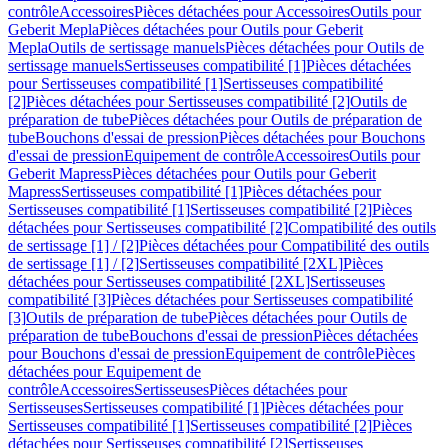
contrôle
Accessoires
Pièces détachées pour Accessoires
Outils pour
Geberit Mepla
Pièces détachées pour Outils pour Geberit
Mepla
Outils de sertissage manuels
Pièces détachées pour Outils de
sertissage manuels
Sertisseuses compatibilité [1]
Pièces détachées
pour Sertisseuses compatibilité [1]
Sertisseuses compatibilité
[2]
Pièces détachées pour Sertisseuses compatibilité [2]
Outils de
préparation de tube
Pièces détachées pour Outils de préparation de
tube
Bouchons d'essai de pression
Pièces détachées pour Bouchons
d'essai de pression
Equipement de contrôle
Accessoires
Outils pour
Geberit Mapress
Pièces détachées pour Outils pour Geberit
Mapress
Sertisseuses compatibilité [1]
Pièces détachées pour
Sertisseuses compatibilité [1]
Sertisseuses compatibilité [2]
Pièces
détachées pour Sertisseuses compatibilité [2]
Compatibilité des outils
de sertissage [1] / [2]
Pièces détachées pour Compatibilité des outils
de sertissage [1] / [2]
Sertisseuses compatibilité [2XL]
Pièces
détachées pour Sertisseuses compatibilité [2XL]
Sertisseuses
compatibilité [3]
Pièces détachées pour Sertisseuses compatibilité
[3]
Outils de préparation de tube
Pièces détachées pour Outils de
préparation de tube
Bouchons d'essai de pression
Pièces détachées
pour Bouchons d'essai de pression
Equipement de contrôle
Pièces
détachées pour Equipement de
contrôle
Accessoires
Sertisseuses
Pièces détachées pour
Sertisseuses
Sertisseuses compatibilité [1]
Pièces détachées pour
Sertisseuses compatibilité [1]
Sertisseuses compatibilité [2]
Pièces
détachées pour Sertisseuses compatibilité [2]
Sertisseuses