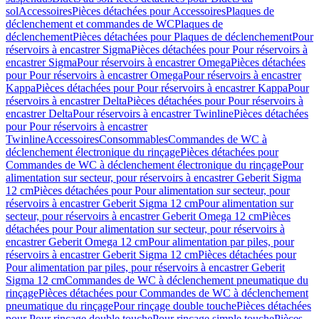
sol
Accessoires
Pièces détachées pour Accessoires
Plaques de
déclenchement et commandes de WC
Plaques de
déclenchement
Pièces détachées pour Plaques de déclenchement
Pour
réservoirs à encastrer Sigma
Pièces détachées pour Pour réservoirs à
encastrer Sigma
Pour réservoirs à encastrer Omega
Pièces détachées
pour Pour réservoirs à encastrer Omega
Pour réservoirs à encastrer
Kappa
Pièces détachées pour Pour réservoirs à encastrer Kappa
Pour
réservoirs à encastrer Delta
Pièces détachées pour Pour réservoirs à
encastrer Delta
Pour réservoirs à encastrer Twinline
Pièces détachées
pour Pour réservoirs à encastrer
Twinline
Accessoires
Consommables
Commandes de WC à
déclenchement électronique du rinçage
Pièces détachées pour
Commandes de WC à déclenchement électronique du rinçage
Pour
alimentation sur secteur, pour réservoirs à encastrer Geberit Sigma
12 cm
Pièces détachées pour Pour alimentation sur secteur, pour
réservoirs à encastrer Geberit Sigma 12 cm
Pour alimentation sur
secteur, pour réservoirs à encastrer Geberit Omega 12 cm
Pièces
détachées pour Pour alimentation sur secteur, pour réservoirs à
encastrer Geberit Omega 12 cm
Pour alimentation par piles, pour
réservoirs à encastrer Geberit Sigma 12 cm
Pièces détachées pour
Pour alimentation par piles, pour réservoirs à encastrer Geberit
Sigma 12 cm
Commandes de WC à déclenchement pneumatique du
rinçage
Pièces détachées pour Commandes de WC à déclenchement
pneumatique du rinçage
Pour rinçage double touche
Pièces détachées
pour Pour rinçage double touche
Pour rinçage simple touche
Pièces