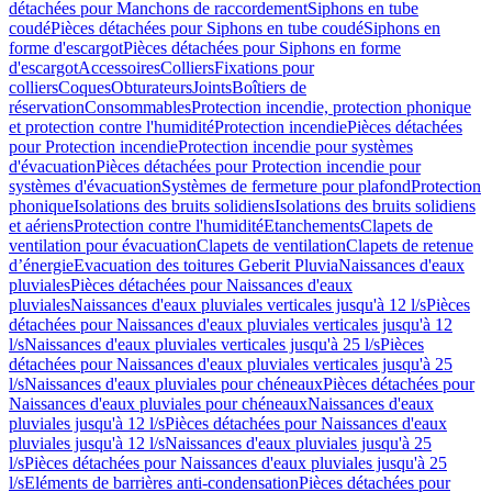
détachées pour Manchons de raccordement
Siphons en tube
coudé
Pièces détachées pour Siphons en tube coudé
Siphons en
forme d'escargot
Pièces détachées pour Siphons en forme
d'escargot
Accessoires
Colliers
Fixations pour
colliers
Coques
Obturateurs
Joints
Boîtiers de
réservation
Consommables
Protection incendie, protection phonique
et protection contre l'humidité
Protection incendie
Pièces détachées
pour Protection incendie
Protection incendie pour systèmes
d'évacuation
Pièces détachées pour Protection incendie pour
systèmes d'évacuation
Systèmes de fermeture pour plafond
Protection
phonique
Isolations des bruits solidiens
Isolations des bruits solidiens
et aériens
Protection contre l'humidité
Etanchements
Clapets de
ventilation pour évacuation
Clapets de ventilation
Clapets de retenue
d’énergie
Evacuation des toitures Geberit Pluvia
Naissances d'eaux
pluviales
Pièces détachées pour Naissances d'eaux
pluviales
Naissances d'eaux pluviales verticales jusqu'à 12 l/s
Pièces
détachées pour Naissances d'eaux pluviales verticales jusqu'à 12
l/s
Naissances d'eaux pluviales verticales jusqu'à 25 l/s
Pièces
détachées pour Naissances d'eaux pluviales verticales jusqu'à 25
l/s
Naissances d'eaux pluviales pour chéneaux
Pièces détachées pour
Naissances d'eaux pluviales pour chéneaux
Naissances d'eaux
pluviales jusqu'à 12 l/s
Pièces détachées pour Naissances d'eaux
pluviales jusqu'à 12 l/s
Naissances d'eaux pluviales jusqu'à 25
l/s
Pièces détachées pour Naissances d'eaux pluviales jusqu'à 25
l/s
Eléments de barrières anti-condensation
Pièces détachées pour