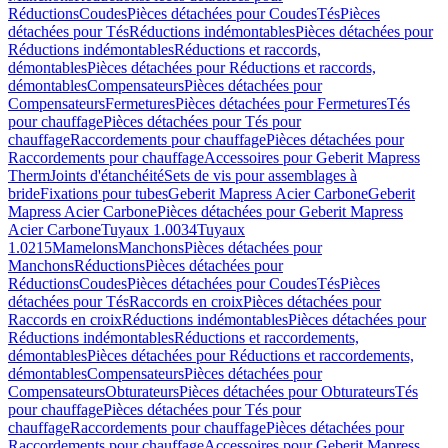
Réductions
Coudes
Pièces détachées pour Coudes
Tés
Pièces
détachées pour Tés
Réductions indémontables
Pièces détachées pour
Réductions indémontables
Réductions et raccords,
démontables
Pièces détachées pour Réductions et raccords,
démontables
Compensateurs
Pièces détachées pour
Compensateurs
Fermetures
Pièces détachées pour Fermetures
Tés
pour chauffage
Pièces détachées pour Tés pour
chauffage
Raccordements pour chauffage
Pièces détachées pour
Raccordements pour chauffage
Accessoires pour Geberit Mapress
Therm
Joints d'étanchéité
Sets de vis pour assemblages à
bride
Fixations pour tubes
Geberit Mapress Acier Carbone
Geberit
Mapress Acier Carbone
Pièces détachées pour Geberit Mapress
Acier Carbone
Tuyaux 1.0034
Tuyaux
1.0215
Mamelons
Manchons
Pièces détachées pour
Manchons
Réductions
Pièces détachées pour
Réductions
Coudes
Pièces détachées pour Coudes
Tés
Pièces
détachées pour Tés
Raccords en croix
Pièces détachées pour
Raccords en croix
Réductions indémontables
Pièces détachées pour
Réductions indémontables
Réductions et raccordements,
démontables
Pièces détachées pour Réductions et raccordements,
démontables
Compensateurs
Pièces détachées pour
Compensateurs
Obturateurs
Pièces détachées pour Obturateurs
Tés
pour chauffage
Pièces détachées pour Tés pour
chauffage
Raccordements pour chauffage
Pièces détachées pour
Raccordements pour chauffage
Accessoires pour Geberit Mapress