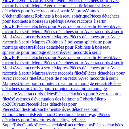
FlowFit
Avec raccords à sertir Mepla
Pièces détachées pour Avec
raccords à sertir Mepla
Avec raccords à sertir Mapress
Pièces
détachées pour Avec raccords à sertir Mapress
Vannes
d’échantillonnage
Robinets à boisseau sphérique
Pièces détachées
pour Robinets à boisseau sphérique
Avec raccords à sertir
FlowFit
Pièces détachées pour Avec raccords à sertir FlowFit
Avec
raccords à sertir Mepla
Pièces détachées pour Avec raccords à sertir
Mepla
Avec raccords à sertir Mapress
Pièces détachées pour Avec
raccords à sertir Mapress
Robinets à boisseau sphérique pour
montage encastré
Pièces détachées pour Robinets à boisseau
sphérique pour montage encastré
Avec raccords à sertir
FlowFit
Pièces détachées pour Avec raccords à sertir FlowFit
Avec
raccords à sertir Mepla
Pièces détachées pour Avec raccords à sertir
Mepla
Avec raccords à sertir Mapress
Pièces détachées pour Avec
raccords à sertir Mapress
Avec raccords filetés
Pièces détachées pour
Avec raccords filetés
Clapets de non retour
Avec raccords à sertir
Mapress
Unités pour compteur d'eau pour montage encastré
Pièces
détachées pour Unités pour compteur d'eau pour montage
encastré
Avec raccords filetés
Pièces détachées pour Avec raccords
filetés
Systèmes d'évacuation des bâtiments
Geberit Silent-
db20
Tuyaux
Pièces
Pièces détachées pour
Pièces
Coudes
Embranchements
Pièces détachées pour
Embranchements
Réductions
Ouvertures de nettoyage
Pièces
détachées pour Ouvertures de nettoyage
Pièces
SuperTube
Coudes
Pièces spéciales
Raccordements
Pièces détachées