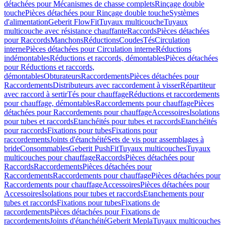
détachées pour Mécanismes de chasse complets
Rinçage double
touche
Pièces détachées pour Rinçage double touche
Systèmes
d'alimentation
Geberit FlowFit
Tuyaux multicouche
Tuyaux
multicouche avec résistance chauffante
Raccords
Pièces détachées
pour Raccords
Manchons
Réductions
Coudes
Tés
Circulation
interne
Pièces détachées pour Circulation interne
Réductions
indémontables
Réductions et raccords, démontables
Pièces détachées
pour Réductions et raccords,
démontables
Obturateurs
Raccordements
Pièces détachées pour
Raccordements
Distributeurs avec raccordement à visser
Répartiteur
avec raccord à sertir
Tés pour chauffage
Réductions et raccordements
pour chauffage, démontables
Raccordements pour chauffage
Pièces
détachées pour Raccordements pour chauffage
Accessoires
Isolations
pour tubes et raccords
Etanchéités pour tubes et raccords
Etanchéités
pour raccords
Fixations pour tubes
Fixations pour
raccordements
Joints d'étanchéité
Sets de vis pour assemblages à
bride
Consommables
Geberit PushFit
Tuyaux multicouches
Tuyaux
multicouches pour chauffage
Raccords
Pièces détachées pour
Raccords
Raccordements
Pièces détachées pour
Raccordements
Raccordements pour chauffage
Pièces détachées pour
Raccordements pour chauffage
Accessoires
Pièces détachées pour
Accessoires
Isolations pour tubes et raccords
Etanchements pour
tubes et raccords
Fixations pour tubes
Fixations de
raccordements
Pièces détachées pour Fixations de
raccordements
Joints d'étanchéité
Geberit Mepla
Tuyaux multicouches