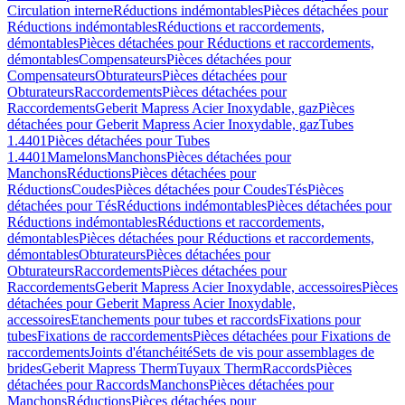
Circulation interne
Réductions indémontables
Pièces détachées pour
Réductions indémontables
Réductions et raccordements,
démontables
Pièces détachées pour Réductions et raccordements,
démontables
Compensateurs
Pièces détachées pour
Compensateurs
Obturateurs
Pièces détachées pour
Obturateurs
Raccordements
Pièces détachées pour
Raccordements
Geberit Mapress Acier Inoxydable, gaz
Pièces
détachées pour Geberit Mapress Acier Inoxydable, gaz
Tubes
1.4401
Pièces détachées pour Tubes
1.4401
Mamelons
Manchons
Pièces détachées pour
Manchons
Réductions
Pièces détachées pour
Réductions
Coudes
Pièces détachées pour Coudes
Tés
Pièces
détachées pour Tés
Réductions indémontables
Pièces détachées pour
Réductions indémontables
Réductions et raccordements,
démontables
Pièces détachées pour Réductions et raccordements,
démontables
Obturateurs
Pièces détachées pour
Obturateurs
Raccordements
Pièces détachées pour
Raccordements
Geberit Mapress Acier Inoxydable, accessoires
Pièces
détachées pour Geberit Mapress Acier Inoxydable,
accessoires
Etanchements pour tubes et raccords
Fixations pour
tubes
Fixations de raccordements
Pièces détachées pour Fixations de
raccordements
Joints d'étanchéité
Sets de vis pour assemblages de
brides
Geberit Mapress Therm
Tuyaux Therm
Raccords
Pièces
détachées pour Raccords
Manchons
Pièces détachées pour
Manchons
Réductions
Pièces détachées pour