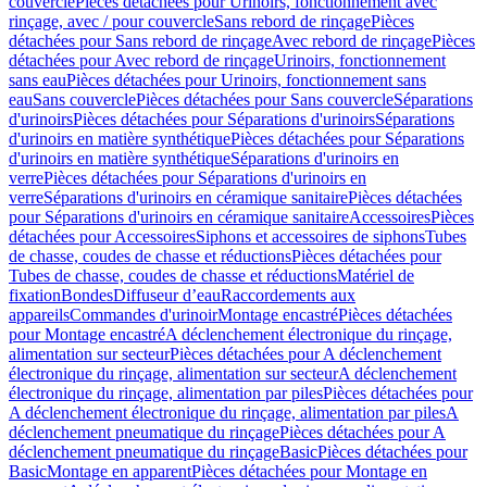
couvercle
Pièces détachées pour Urinoirs, fonctionnement avec
rinçage, avec / pour couvercle
Sans rebord de rinçage
Pièces
détachées pour Sans rebord de rinçage
Avec rebord de rinçage
Pièces
détachées pour Avec rebord de rinçage
Urinoirs, fonctionnement
sans eau
Pièces détachées pour Urinoirs, fonctionnement sans
eau
Sans couvercle
Pièces détachées pour Sans couvercle
Séparations
d'urinoirs
Pièces détachées pour Séparations d'urinoirs
Séparations
d'urinoirs en matière synthétique
Pièces détachées pour Séparations
d'urinoirs en matière synthétique
Séparations d'urinoirs en
verre
Pièces détachées pour Séparations d'urinoirs en
verre
Séparations d'urinoirs en céramique sanitaire
Pièces détachées
pour Séparations d'urinoirs en céramique sanitaire
Accessoires
Pièces
détachées pour Accessoires
Siphons et accessoires de siphons
Tubes
de chasse, coudes de chasse et réductions
Pièces détachées pour
Tubes de chasse, coudes de chasse et réductions
Matériel de
fixation
Bondes
Diffuseur d’eau
Raccordements aux
appareils
Commandes d'urinoir
Montage encastré
Pièces détachées
pour Montage encastré
A déclenchement électronique du rinçage,
alimentation sur secteur
Pièces détachées pour A déclenchement
électronique du rinçage, alimentation sur secteur
A déclenchement
électronique du rinçage, alimentation par piles
Pièces détachées pour
A déclenchement électronique du rinçage, alimentation par piles
A
déclenchement pneumatique du rinçage
Pièces détachées pour A
déclenchement pneumatique du rinçage
Basic
Pièces détachées pour
Basic
Montage en apparent
Pièces détachées pour Montage en