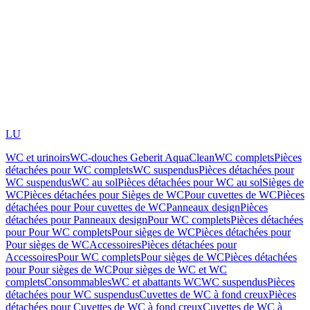
LU
WC et urinoirs
WC-douches Geberit AquaClean
WC complets
Pièces
détachées pour WC complets
WC suspendus
Pièces détachées pour
WC suspendus
WC au sol
Pièces détachées pour WC au sol
Sièges de
WC
Pièces détachées pour Sièges de WC
Pour cuvettes de WC
Pièces
détachées pour Pour cuvettes de WC
Panneaux design
Pièces
détachées pour Panneaux design
Pour WC complets
Pièces détachées
pour Pour WC complets
Pour sièges de WC
Pièces détachées pour
Pour sièges de WC
Accessoires
Pièces détachées pour
Accessoires
Pour WC complets
Pour sièges de WC
Pièces détachées
pour Pour sièges de WC
Pour sièges de WC et WC
complets
Consommables
WC et abattants WC
WC suspendus
Pièces
détachées pour WC suspendus
Cuvettes de WC à fond creux
Pièces
détachées pour Cuvettes de WC à fond creux
Cuvettes de WC à