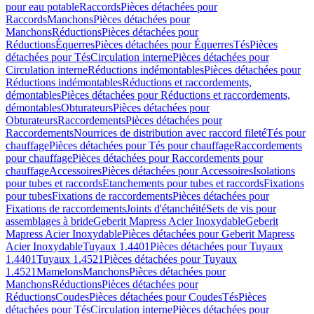
pour eau potable
Raccords
Pièces détachées pour
Raccords
Manchons
Pièces détachées pour
Manchons
Réductions
Pièces détachées pour
Réductions
Équerres
Pièces détachées pour Équerres
Tés
Pièces
détachées pour Tés
Circulation interne
Pièces détachées pour
Circulation interne
Réductions indémontables
Pièces détachées pour
Réductions indémontables
Réductions et raccordements,
démontables
Pièces détachées pour Réductions et raccordements,
démontables
Obturateurs
Pièces détachées pour
Obturateurs
Raccordements
Pièces détachées pour
Raccordements
Nourrices de distribution avec raccord fileté
Tés pour
chauffage
Pièces détachées pour Tés pour chauffage
Raccordements
pour chauffage
Pièces détachées pour Raccordements pour
chauffage
Accessoires
Pièces détachées pour Accessoires
Isolations
pour tubes et raccords
Etanchements pour tubes et raccords
Fixations
pour tubes
Fixations de raccordements
Pièces détachées pour
Fixations de raccordements
Joints d'étanchéité
Sets de vis pour
assemblages à bride
Geberit Mapress Acier Inoxydable
Geberit
Mapress Acier Inoxydable
Pièces détachées pour Geberit Mapress
Acier Inoxydable
Tuyaux 1.4401
Pièces détachées pour Tuyaux
1.4401
Tuyaux 1.4521
Pièces détachées pour Tuyaux
1.4521
Mamelons
Manchons
Pièces détachées pour
Manchons
Réductions
Pièces détachées pour
Réductions
Coudes
Pièces détachées pour Coudes
Tés
Pièces
détachées pour Tés
Circulation interne
Pièces détachées pour