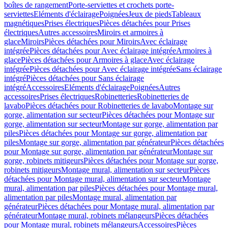
boîtes de rangement
Porte-serviettes et crochets porte-
serviettes
Eléments d'éclairage
Poignées
Jeux de pieds
Tableaux
magnétiques
Prises électriques
Pièces détachées pour Prises
électriques
Autres accessoires
Miroirs et armoires à
glace
Miroirs
Pièces détachées pour Miroirs
Avec éclairage
intégrée
Pièces détachées pour Avec éclairage intégrée
Armoires à
glace
Pièces détachées pour Armoires à glace
Avec éclairage
intégrée
Pièces détachées pour Avec éclairage intégrée
Sans éclairage
intégré
Pièces détachées pour Sans éclairage
intégré
Accessoires
Eléments d'éclairage
Poignées
Autres
accessoires
Prises électriques
Robinetteries
Robinetteries de
lavabo
Pièces détachées pour Robinetteries de lavabo
Montage sur
gorge, alimentation sur secteur
Pièces détachées pour Montage sur
gorge, alimentation sur secteur
Montage sur gorge, alimentation par
piles
Pièces détachées pour Montage sur gorge, alimentation par
piles
Montage sur gorge, alimentation par générateur
Pièces détachées
pour Montage sur gorge, alimentation par générateur
Montage sur
gorge, robinets mitigeurs
Pièces détachées pour Montage sur gorge,
robinets mitigeurs
Montage mural, alimentation sur secteur
Pièces
détachées pour Montage mural, alimentation sur secteur
Montage
mural, alimentation par piles
Pièces détachées pour Montage mural,
alimentation par piles
Montage mural, alimentation par
générateur
Pièces détachées pour Montage mural, alimentation par
générateur
Montage mural, robinets mélangeurs
Pièces détachées
pour Montage mural, robinets mélangeurs
Accessoires
Pièces