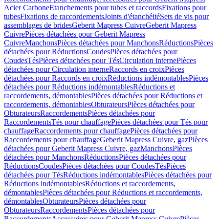
Acier Carbone
Etanchements pour tubes et raccords
Fixations pour
tubes
Fixations de raccordements
Joints d'étanchéité
Sets de vis pour
assemblages de brides
Geberit Mapress Cuivre
Geberit Mapress
Cuivre
Pièces détachées pour Geberit Mapress
Cuivre
Manchons
Pièces détachées pour Manchons
Réductions
Pièces
détachées pour Réductions
Coudes
Pièces détachées pour
Coudes
Tés
Pièces détachées pour Tés
Circulation interne
Pièces
détachées pour Circulation interne
Raccords en croix
Pièces
détachées pour Raccords en croix
Réductions indémontables
Pièces
détachées pour Réductions indémontables
Réductions et
raccordements, démontables
Pièces détachées pour Réductions et
raccordements, démontables
Obturateurs
Pièces détachées pour
Obturateurs
Raccordements
Pièces détachées pour
Raccordements
Tés pour chauffage
Pièces détachées pour Tés pour
chauffage
Raccordements pour chauffage
Pièces détachées pour
Raccordements pour chauffage
Geberit Mapress Cuivre, gaz
Pièces
détachées pour Geberit Mapress Cuivre, gaz
Manchons
Pièces
détachées pour Manchons
Réductions
Pièces détachées pour
Réductions
Coudes
Pièces détachées pour Coudes
Tés
Pièces
détachées pour Tés
Réductions indémontables
Pièces détachées pour
Réductions indémontables
Réductions et raccordements,
démontables
Pièces détachées pour Réductions et raccordements,
démontables
Obturateurs
Pièces détachées pour
Obturateurs
Raccordements
Pièces détachées pour
Raccordements
Accessoires pour Geberit Mapress Cuivre
Pièces