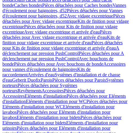
bonde
Caches bondes
Pièces détachées pour Caches bondes
Vannes
d'écoulement pour baignoires, d52
Pièces détachées pour Vannes
d'écoulement pour baignoires, d52
Avec vidage excentrique
Pièces
détachées pour Avec vidage excentrique
Kits de finition pour vidage
excentrique
Pièces détachées pour Kits de finition pour vidage
excentrique
Avec vidage excentrique et arrivée d'eau
Pièces
détachées pour Avec vidage excentrique et arrivée d'eau
Kits de
finition pour vidage excentrique et arrivée d'eau
Pièces détachées
pour Kits de finition pour vidage excentrique et arrivée d'eau
A
déclenchement par pression PushControl
Pièces détachées pour A
déclenchement par pression PushControl
Avec bouchons de
bonde
Pièces détachées pour Avec bouchons de bonde
Accessoires
pour vannes d'écoulement de baignoires
Kits de
raccordement
Arrivées d'eau
Systèmes d'installation et de chasse
d'eau
Geberit Duofix
Parois
Pièces détachées pour Parois
Systèmes
porteurs
Pièces détachées pour Systèmes
porteurs
Revêtements
Accessoires
Pièces détachées pour
Accessoires
Eléments d'installation
Pièces détachées pour Eléments
d'installation
Eléments d'installation pour WC
Pièces détachées pour
Eléments d'installation pour WC
Eléments d'installation pour
lavabos
Pièces détachées pour Eléments d'installation pour
lavabos
Eléments d'installation pour bidets
Pièces détachées pour
Eléments d'installation pour bidets
Eléments d'installation pour
urinoirs
Pièces détachées pour Eléments d'installation pour