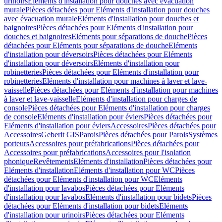
urinoirs
Eléments d'installation pour douches avec évacuation
murale
Pièces détachées pour Eléments d'installation pour douches
avec évacuation murale
Eléments d'installation pour douches et
baignoires
Pièces détachées pour Eléments d'installation pour
douches et baignoires
Eléments pour séparations de douche
Pièces
détachées pour Eléments pour séparations de douche
Eléments
d'installation pour déversoirs
Pièces détachées pour Eléments
d'installation pour déversoirs
Eléments d'installation pour
robinetteries
Pièces détachées pour Eléments d'installation pour
robinetteries
Eléments d'installation pour machines à laver et lave-
vaisselle
Pièces détachées pour Eléments d'installation pour machines
à laver et lave-vaisselle
Eléments d'installation pour charges de
console
Pièces détachées pour Eléments d'installation pour charges
de console
Eléments d'installation pour éviers
Pièces détachées pour
Eléments d'installation pour éviers
Accessoires
Pièces détachées pour
Accessoires
Geberit GIS
Parois
Pièces détachées pour Parois
Systèmes
porteurs
Accessoires pour préfabrications
Pièces détachées pour
Accessoires pour préfabrications
Accessoires pour l'isolation
phonique
Revêtements
Eléments d'installation
Pièces détachées pour
Eléments d'installation
Eléments d'installation pour WC
Pièces
détachées pour Eléments d'installation pour WC
Eléments
d'installation pour lavabos
Pièces détachées pour Eléments
d'installation pour lavabos
Eléments d'installation pour bidets
Pièces
détachées pour Eléments d'installation pour bidets
Eléments
d'installation pour urinoirs
Pièces détachées pour Eléments