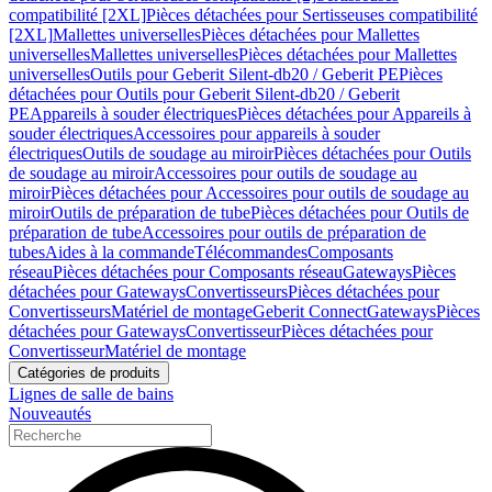
compatibilité [2XL]
Pièces détachées pour Sertisseuses compatibilité
[2XL]
Mallettes universelles
Pièces détachées pour Mallettes
universelles
Mallettes universelles
Pièces détachées pour Mallettes
universelles
Outils pour Geberit Silent-db20 / Geberit PE
Pièces
détachées pour Outils pour Geberit Silent-db20 / Geberit
PE
Appareils à souder électriques
Pièces détachées pour Appareils à
souder électriques
Accessoires pour appareils à souder
électriques
Outils de soudage au miroir
Pièces détachées pour Outils
de soudage au miroir
Accessoires pour outils de soudage au
miroir
Pièces détachées pour Accessoires pour outils de soudage au
miroir
Outils de préparation de tube
Pièces détachées pour Outils de
préparation de tube
Accessoires pour outils de préparation de
tubes
Aides à la commande
Télécommandes
Composants
réseau
Pièces détachées pour Composants réseau
Gateways
Pièces
détachées pour Gateways
Convertisseurs
Pièces détachées pour
Convertisseurs
Matériel de montage
Geberit Connect
Gateways
Pièces
détachées pour Gateways
Convertisseur
Pièces détachées pour
Convertisseur
Matériel de montage
Catégories de produits
Lignes de salle de bains
Nouveautés