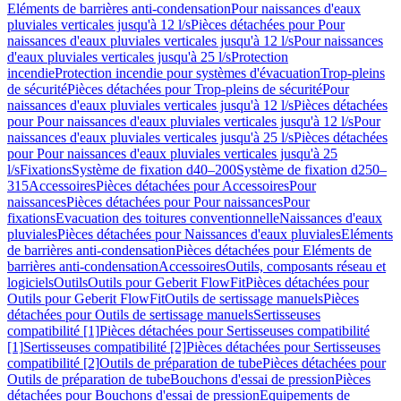
Eléments de barrières anti-condensation
Pour naissances d'eaux
pluviales verticales jusqu'à 12 l/s
Pièces détachées pour Pour
naissances d'eaux pluviales verticales jusqu'à 12 l/s
Pour naissances
d'eaux pluviales verticales jusqu'à 25 l/s
Protection
incendie
Protection incendie pour systèmes d'évacuation
Trop-pleins
de sécurité
Pièces détachées pour Trop-pleins de sécurité
Pour
naissances d'eaux pluviales verticales jusqu'à 12 l/s
Pièces détachées
pour Pour naissances d'eaux pluviales verticales jusqu'à 12 l/s
Pour
naissances d'eaux pluviales verticales jusqu'à 25 l/s
Pièces détachées
pour Pour naissances d'eaux pluviales verticales jusqu'à 25
l/s
Fixations
Système de fixation d40–200
Système de fixation d250–
315
Accessoires
Pièces détachées pour Accessoires
Pour
naissances
Pièces détachées pour Pour naissances
Pour
fixations
Evacuation des toitures conventionnelle
Naissances d'eaux
pluviales
Pièces détachées pour Naissances d'eaux pluviales
Eléments
de barrières anti-condensation
Pièces détachées pour Eléments de
barrières anti-condensation
Accessoires
Outils, composants réseau et
logiciels
Outils
Outils pour Geberit FlowFit
Pièces détachées pour
Outils pour Geberit FlowFit
Outils de sertissage manuels
Pièces
détachées pour Outils de sertissage manuels
Sertisseuses
compatibilité [1]
Pièces détachées pour Sertisseuses compatibilité
[1]
Sertisseuses compatibilité [2]
Pièces détachées pour Sertisseuses
compatibilité [2]
Outils de préparation de tube
Pièces détachées pour
Outils de préparation de tube
Bouchons d'essai de pression
Pièces
détachées pour Bouchons d'essai de pression
Equipements de