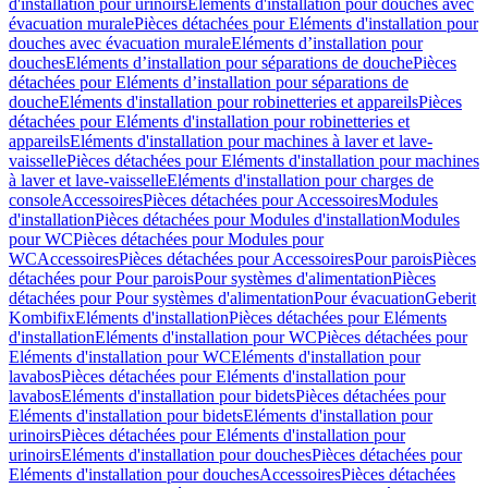
d'installation pour urinoirs
Eléments d'installation pour douches avec
évacuation murale
Pièces détachées pour Eléments d'installation pour
douches avec évacuation murale
Eléments d’installation pour
douches
Eléments d’installation pour séparations de douche
Pièces
détachées pour Eléments d’installation pour séparations de
douche
Eléments d'installation pour robinetteries et appareils
Pièces
détachées pour Eléments d'installation pour robinetteries et
appareils
Eléments d'installation pour machines à laver et lave-
vaisselle
Pièces détachées pour Eléments d'installation pour machines
à laver et lave-vaisselle
Eléments d'installation pour charges de
console
Accessoires
Pièces détachées pour Accessoires
Modules
d'installation
Pièces détachées pour Modules d'installation
Modules
pour WC
Pièces détachées pour Modules pour
WC
Accessoires
Pièces détachées pour Accessoires
Pour parois
Pièces
détachées pour Pour parois
Pour systèmes d'alimentation
Pièces
détachées pour Pour systèmes d'alimentation
Pour évacuation
Geberit
Kombifix
Eléments d'installation
Pièces détachées pour Eléments
d'installation
Eléments d'installation pour WC
Pièces détachées pour
Eléments d'installation pour WC
Eléments d'installation pour
lavabos
Pièces détachées pour Eléments d'installation pour
lavabos
Eléments d'installation pour bidets
Pièces détachées pour
Eléments d'installation pour bidets
Eléments d'installation pour
urinoirs
Pièces détachées pour Eléments d'installation pour
urinoirs
Eléments d'installation pour douches
Pièces détachées pour
Eléments d'installation pour douches
Accessoires
Pièces détachées