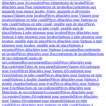
détachées pour Accessoires
Pour robinetteries de lavabo
Pièces
détachées pour Pour robinetteries de lavabo
Raccordements aux
appareils pour espace lavabo, éviers, appareils et déversoirs
muraux
Vidages pour lavabos
Pièces détachées pour Vidages pour
lavabos
Siphons en tube coudé
Pièces détachées pour Siphons en
tube coudé
Siphons en tube coudé, modèle gain de place
Pièces
détachées pour Siphons en tube coudé, modèle gain de
place
Siphons à tube plongeur pour lavabos
Pièces détachées pour
Siphons à tube plongeur pour lavabos
Siphons à tube plongeur pour
lavabos, modèle gain de place
Pièces détachées pour Siphons à tube
plongeur pour lavabos, modèle gain de place
Siphons à
encastrer
Pièces détachées pour Siphons à encastrer
Raccordements
de lavabo
Pièces détachées pour Raccordements de lavabo
Manchons
de raccordement
Coudes de
raccordement
Recouvrements
Raccords
Pièces détachées pour
Raccords
Joints
Tubes de trop-plein
Rallonges
Vannes d'écoulement
pour éviers
Pièces détachées pour Vannes d'écoulement pour
éviers
Siphons en tube coudé
Pièces détachées pour Siphons en tube
coudé
Siphons à double chambre
Pièces détachées pour Siphons à
double chambre
Siphons pour évier
Pièces détachées pour Siphons
pour évier
Manchons de raccordement
Pièces détachées pour
Manchons de raccordement
Accessoires
Pièces détachées pour
Accessoires
Vannes d'écoulement pour appareils
Pièces détachées
pour Vannes d'écoulement pour appareils
Siphons en tube
coudé
Pièces détachées pour Siphons en tube coudé
Siphons à