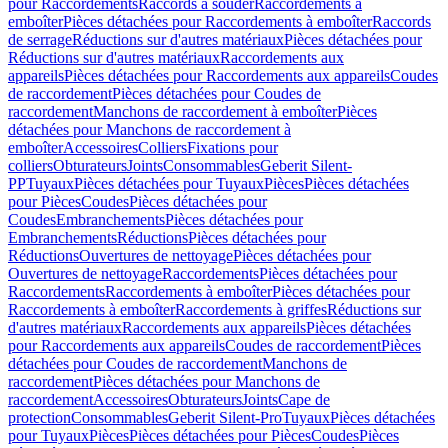
pour Raccordements
Raccords à souder
Raccordements à
emboîter
Pièces détachées pour Raccordements à emboîter
Raccords
de serrage
Réductions sur d'autres matériaux
Pièces détachées pour
Réductions sur d'autres matériaux
Raccordements aux
appareils
Pièces détachées pour Raccordements aux appareils
Coudes
de raccordement
Pièces détachées pour Coudes de
raccordement
Manchons de raccordement à emboîter
Pièces
détachées pour Manchons de raccordement à
emboîter
Accessoires
Colliers
Fixations pour
colliers
Obturateurs
Joints
Consommables
Geberit Silent-
PP
Tuyaux
Pièces détachées pour Tuyaux
Pièces
Pièces détachées
pour Pièces
Coudes
Pièces détachées pour
Coudes
Embranchements
Pièces détachées pour
Embranchements
Réductions
Pièces détachées pour
Réductions
Ouvertures de nettoyage
Pièces détachées pour
Ouvertures de nettoyage
Raccordements
Pièces détachées pour
Raccordements
Raccordements à emboîter
Pièces détachées pour
Raccordements à emboîter
Raccordements à griffes
Réductions sur
d'autres matériaux
Raccordements aux appareils
Pièces détachées
pour Raccordements aux appareils
Coudes de raccordement
Pièces
détachées pour Coudes de raccordement
Manchons de
raccordement
Pièces détachées pour Manchons de
raccordement
Accessoires
Obturateurs
Joints
Cape de
protection
Consommables
Geberit Silent-Pro
Tuyaux
Pièces détachées
pour Tuyaux
Pièces
Pièces détachées pour Pièces
Coudes
Pièces