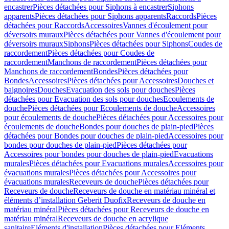
encastrer
Pièces détachées pour Siphons à encastrer
Siphons
apparents
Pièces détachées pour Siphons apparents
Raccords
Pièces
détachées pour Raccords
Accessoires
Vannes d'écoulement pour
déversoirs muraux
Pièces détachées pour Vannes d'écoulement pour
déversoirs muraux
Siphons
Pièces détachées pour Siphons
Coudes de
raccordement
Pièces détachées pour Coudes de
raccordement
Manchons de raccordement
Pièces détachées pour
Manchons de raccordement
Bondes
Pièces détachées pour
Bondes
Accessoires
Pièces détachées pour Accessoires
Douches et
baignoires
Douches
Evacuation des sols pour douches
Pièces
détachées pour Evacuation des sols pour douches
Ecoulements de
douche
Pièces détachées pour Ecoulements de douche
Accessoires
pour écoulements de douche
Pièces détachées pour Accessoires pour
écoulements de douche
Bondes pour douches de plain-pied
Pièces
détachées pour Bondes pour douches de plain-pied
Accessoires pour
bondes pour douches de plain-pied
Pièces détachées pour
Accessoires pour bondes pour douches de plain-pied
Evacuations
murales
Pièces détachées pour Evacuations murales
Accessoires pour
évacuations murales
Pièces détachées pour Accessoires pour
évacuations murales
Receveurs de douche
Pièces détachées pour
Receveurs de douche
Receveurs de douche en matériau minéral et
éléments d’installation Geberit Duofix
Receveurs de douche en
matériau minéral
Pièces détachées pour Receveurs de douche en
matériau minéral
Receveurs de douche en acrylique
sanitaire
Eléments d'installation
Pièces détachées pour Eléments