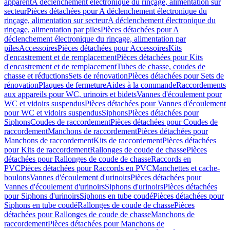
apparent
A déclenchement électronique du rinçage, alimentation sur
secteur
Pièces détachées pour A déclenchement électronique du
rinçage, alimentation sur secteur
A déclenchement électronique du
rinçage, alimentation par piles
Pièces détachées pour A
déclenchement électronique du rinçage, alimentation par
piles
Accessoires
Pièces détachées pour Accessoires
Kits
d'encastrement et de remplacement
Pièces détachées pour Kits
d'encastrement et de remplacement
Tubes de chasse, coudes de
chasse et réductions
Sets de rénovation
Pièces détachées pour Sets de
rénovation
Plaques de fermeture
Aides à la commande
Raccordements
aux appareils pour WC, urinoirs et bidets
Vannes d'écoulement pour
WC et vidoirs suspendus
Pièces détachées pour Vannes d'écoulement
pour WC et vidoirs suspendus
Siphons
Pièces détachées pour
Siphons
Coudes de raccordement
Pièces détachées pour Coudes de
raccordement
Manchons de raccordement
Pièces détachées pour
Manchons de raccordement
Kits de raccordement
Pièces détachées
pour Kits de raccordement
Rallonges de coude de chasse
Pièces
détachées pour Rallonges de coude de chasse
Raccords en
PVC
Pièces détachées pour Raccords en PVC
Manchettes et cache-
boulons
Vannes d'écoulement d'urinoirs
Pièces détachées pour
Vannes d'écoulement d'urinoirs
Siphons d'urinoirs
Pièces détachées
pour Siphons d'urinoirs
Siphons en tube coudé
Pièces détachées pour
Siphons en tube coudé
Rallonges de coude de chasse
Pièces
détachées pour Rallonges de coude de chasse
Manchons de
raccordement
Pièces détachées pour Manchons de