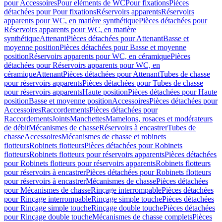
pour Accessoires
Pour eléments de WC
Pour fixations
Pièces
détachées pour Pour fixations
Réservoirs apparents
Réservoirs
apparents pour WC, en matière synthétique
Pièces détachées pour
Réservoirs apparents pour WC, en matière
synthétique
Attenant
Pièces détachées pour Attenant
Basse et
moyenne position
Pièces détachées pour Basse et moyenne
position
Réservoirs apparents pour WC, en céramique
Pièces
détachées pour Réservoirs apparents pour WC, en
céramique
Attenant
Pièces détachées pour Attenant
Tubes de chasse
pour réservoirs apparents
Pièces détachées pour Tubes de chasse
pour réservoirs apparents
Haute position
Pièces détachées pour Haute
position
Basse et moyenne position
Accessoires
Pièces détachées pour
Accessoires
Raccordements
Pièces détachées pour
Raccordements
Joints
Manchettes
Mamelons, rosaces et modérateurs
de débit
Mécanismes de chasse
Réservoirs à encastrer
Tubes de
chasse
Accessoires
Mécanismes de chasse et robinets
flotteurs
Robinets flotteurs
Pièces détachées pour Robinets
flotteurs
Robinets flotteurs pour réservoirs apparents
Pièces détachées
pour Robinets flotteurs pour réservoirs apparents
Robinets flotteurs
pour réservoirs à encastrer
Pièces détachées pour Robinets flotteurs
pour réservoirs à encastrer
Mécanismes de chasse
Pièces détachées
pour Mécanismes de chasse
Rinçage interrompable
Pièces détachées
pour Rinçage interrompable
Rinçage simple touche
Pièces détachées
pour Rinçage simple touche
Rinçage double touche
Pièces détachées
pour Rinçage double touche
Mécanismes de chasse complets
Pièces