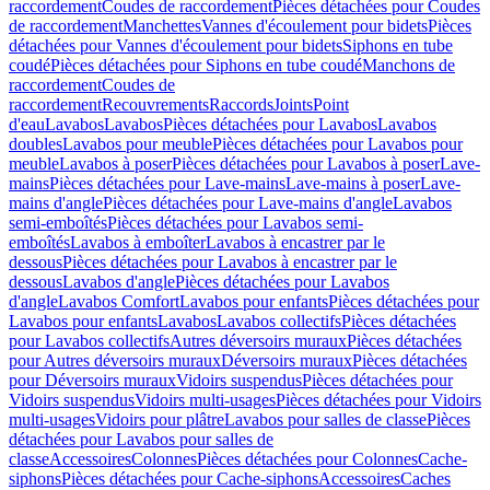
raccordement
Coudes de raccordement
Pièces détachées pour Coudes
de raccordement
Manchettes
Vannes d'écoulement pour bidets
Pièces
détachées pour Vannes d'écoulement pour bidets
Siphons en tube
coudé
Pièces détachées pour Siphons en tube coudé
Manchons de
raccordement
Coudes de
raccordement
Recouvrements
Raccords
Joints
Point
d'eau
Lavabos
Lavabos
Pièces détachées pour Lavabos
Lavabos
doubles
Lavabos pour meuble
Pièces détachées pour Lavabos pour
meuble
Lavabos à poser
Pièces détachées pour Lavabos à poser
Lave-
mains
Pièces détachées pour Lave-mains
Lave-mains à poser
Lave-
mains d'angle
Pièces détachées pour Lave-mains d'angle
Lavabos
semi-emboîtés
Pièces détachées pour Lavabos semi-
emboîtés
Lavabos à emboîter
Lavabos à encastrer par le
dessous
Pièces détachées pour Lavabos à encastrer par le
dessous
Lavabos d'angle
Pièces détachées pour Lavabos
d'angle
Lavabos Comfort
Lavabos pour enfants
Pièces détachées pour
Lavabos pour enfants
Lavabos
Lavabos collectifs
Pièces détachées
pour Lavabos collectifs
Autres déversoirs muraux
Pièces détachées
pour Autres déversoirs muraux
Déversoirs muraux
Pièces détachées
pour Déversoirs muraux
Vidoirs suspendus
Pièces détachées pour
Vidoirs suspendus
Vidoirs multi-usages
Pièces détachées pour Vidoirs
multi-usages
Vidoirs pour plâtre
Lavabos pour salles de classe
Pièces
détachées pour Lavabos pour salles de
classe
Accessoires
Colonnes
Pièces détachées pour Colonnes
Cache-
siphons
Pièces détachées pour Cache-siphons
Accessoires
Caches