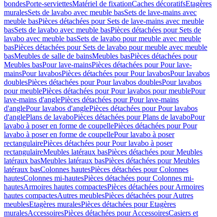
bondes
Porte-serviettes
Matériel de fixation
Caches décoratifs
Etagères
murales
Sets de lavabo avec meuble bas
Sets de lave-mains avec
meuble bas
Pièces détachées pour Sets de lave-mains avec meuble
bas
Sets de lavabo avec meuble bas
Pièces détachées pour Sets de
lavabo avec meuble bas
Sets de lavabo pour meuble avec meuble
bas
Pièces détachées pour Sets de lavabo pour meuble avec meuble
bas
Meubles de salle de bains
Meubles bas
Pièces détachées pour
Meubles bas
Pour lave-mains
Pièces détachées pour Pour lave-
mains
Pour lavabos
Pièces détachées pour Pour lavabos
Pour lavabos
doubles
Pièces détachées pour Pour lavabos doubles
Pour lavabos
pour meuble
Pièces détachées pour Pour lavabos pour meuble
Pour
lave-mains d'angle
Pièces détachées pour Pour lave-mains
d'angle
Pour lavabos d'angle
Pièces détachées pour Pour lavabos
d'angle
Plans de lavabo
Pièces détachées pour Plans de lavabo
Pour
lavabo à poser en forme de coupelle
Pièces détachées pour Pour
lavabo à poser en forme de coupelle
Pour lavabo à poser
rectangulaire
Pièces détachées pour Pour lavabo à poser
rectangulaire
Meubles latéraux bas
Pièces détachées pour Meubles
latéraux bas
Meubles latéraux bas
Pièces détachées pour Meubles
latéraux bas
Colonnes hautes
Pièces détachées pour Colonnes
hautes
Colonnes mi-hautes
Pièces détachées pour Colonnes mi-
hautes
Armoires hautes compactes
Pièces détachées pour Armoires
hautes compactes
Autres meubles
Pièces détachées pour Autres
meubles
Etagères murales
Pièces détachées pour Etagères
murales
Accessoires
Pièces détachées pour Accessoires
Casiers et