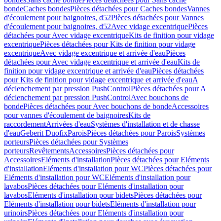
bonde
Caches bondes
Pièces détachées pour Caches bondes
Vannes
d'écoulement pour baignoires, d52
Pièces détachées pour Vannes
d'écoulement pour baignoires, d52
Avec vidage excentrique
Pièces
détachées pour Avec vidage excentrique
Kits de finition pour vidage
excentrique
Pièces détachées pour Kits de finition pour vidage
excentrique
Avec vidage excentrique et arrivée d'eau
Pièces
détachées pour Avec vidage excentrique et arrivée d'eau
Kits de
finition pour vidage excentrique et arrivée d'eau
Pièces détachées
pour Kits de finition pour vidage excentrique et arrivée d'eau
A
déclenchement par pression PushControl
Pièces détachées pour A
déclenchement par pression PushControl
Avec bouchons de
bonde
Pièces détachées pour Avec bouchons de bonde
Accessoires
pour vannes d'écoulement de baignoires
Kits de
raccordement
Arrivées d'eau
Systèmes d'installation et de chasse
d'eau
Geberit Duofix
Parois
Pièces détachées pour Parois
Systèmes
porteurs
Pièces détachées pour Systèmes
porteurs
Revêtements
Accessoires
Pièces détachées pour
Accessoires
Eléments d'installation
Pièces détachées pour Eléments
d'installation
Eléments d'installation pour WC
Pièces détachées pour
Eléments d'installation pour WC
Eléments d'installation pour
lavabos
Pièces détachées pour Eléments d'installation pour
lavabos
Eléments d'installation pour bidets
Pièces détachées pour
Eléments d'installation pour bidets
Eléments d'installation pour
urinoirs
Pièces détachées pour Eléments d'installation pour