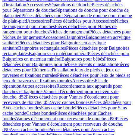
d'installation
Accessoires
Séparations de douche
Pièces détachées
pour Séparations de douche
Séparations de douche pour douche de
plain-pied
Pièces détachées pour Séparations de douche pour douche
de plain-pied
Accessoires
Pièces détachées pour Accessoires
Niches
de rangement pour douches
Pièces détachées pour Niches de
rangement pour douches
Niches de rangement
Pièces détachées pour
Niches de rangement
Accessoires
Baignoires
Baignoires en acrylique
sanitaire
Pièces détachées pour Baignoires en acrylique
sanitaire
Baignoires rectangulaires
Pièces détachées pour Baignoires
rectangulaires
Baignoires en matériau minéral
Pièces détachées pour
Baignoires en matériau minéral
Baignoires pour bébés
Pièces
détachées pour Baignoires pour bébés
Eléments d'installation
Pièces
détachées pour Eléments d'installation
Jeux de pieds et jeux de
traverses et fixations murales
Pièces détachées pour Jeux de pieds et
jeux de traverses et fixations murales
Accessoires
Kits de
réparation
Autres accessoires
Raccordements aux appareils pour
douches et baignoires
Vannes d'écoulement pour receveurs de
douche, d52
Pièces détachées pour Vannes d'écoulement pour
receveurs de douche, d52
Avec caches bondes
Pièces détachées pour
Avec caches bondes
Sans cache bonde
Pièces détachées pour Sans
cache bonde
Caches bondes
Pièces détachées pour Caches
bondes
Vannes d'écoulement pour receveurs de douche, d90
Pièces
détachées pour Vannes d'écoulement pour receveurs de douche,
d90
Avec caches bondes
Pièces détachées pour Avec caches
bondes
Sans cache bonde
Pièces détachées pour Sans cache