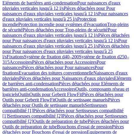
Eléments de barrières anti-condensation
Pour naissances d'eaux
pluviales verticales jusqu'à 12 l/s
Pièces détachées pour Pour
naissances d'eaux pluviales verticales jusqu'à 12 l/s
Pour naissances
d'eaux pluviales verticales jusqu'à 25 l/s
Protection
incendie
Protection incendie pour systèmes d'évacuation
Trop-pleins
de sécurité
Pièces détachées pour Trop-pleins de sécurité
Pour
naissances d'eaux pluviales verticales jusqu'à 12 l/s
Pièces détachées
pour Pour naissances d'eaux pluviales verticales jusqu'à 12 l/s
Pour
naissances d'eaux pluviales verticales jusqu'à 25 l/s
Pièces détachées
pour Pour naissances d'eaux pluviales verticales jusqu'à 25
l/s
Fixations
Système de fixation d40–200
Système de fixation d250–
315
Accessoires
Pièces détachées pour Accessoires
Pour
naissances
Pièces détachées pour Pour naissances
Pour
fixations
Evacuation des toitures conventionnelle
Naissances d'eaux
pluviales
Pièces détachées pour Naissances d'eaux pluviales
Eléments
de barrières anti-condensation
Pièces détachées pour Eléments de
barrières anti-condensation
Accessoires
Outils, composants réseau et
logiciels
Outils
Outils pour Geberit FlowFit
Pièces détachées pour
Outils pour Geberit FlowFit
Outils de sertissage manuels
Pièces
détachées pour Outils de sertissage manuels
Sertisseuses
compatibilité [1]
Pièces détachées pour Sertisseuses compatibilité
[1]
Sertisseuses compatibilité [2]
Pièces détachées pour Sertisseuses
compatibilité [2]
Outils de préparation de tube
Pièces détachées pour
Outils de préparation de tube
Bouchons d'essai de pression
Pièces
détachées pour Bouchons d'essai de pression
Equipements de