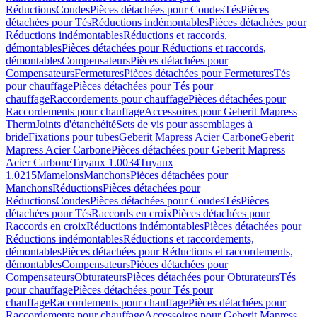
Réductions
Coudes
Pièces détachées pour Coudes
Tés
Pièces
détachées pour Tés
Réductions indémontables
Pièces détachées pour
Réductions indémontables
Réductions et raccords,
démontables
Pièces détachées pour Réductions et raccords,
démontables
Compensateurs
Pièces détachées pour
Compensateurs
Fermetures
Pièces détachées pour Fermetures
Tés
pour chauffage
Pièces détachées pour Tés pour
chauffage
Raccordements pour chauffage
Pièces détachées pour
Raccordements pour chauffage
Accessoires pour Geberit Mapress
Therm
Joints d'étanchéité
Sets de vis pour assemblages à
bride
Fixations pour tubes
Geberit Mapress Acier Carbone
Geberit
Mapress Acier Carbone
Pièces détachées pour Geberit Mapress
Acier Carbone
Tuyaux 1.0034
Tuyaux
1.0215
Mamelons
Manchons
Pièces détachées pour
Manchons
Réductions
Pièces détachées pour
Réductions
Coudes
Pièces détachées pour Coudes
Tés
Pièces
détachées pour Tés
Raccords en croix
Pièces détachées pour
Raccords en croix
Réductions indémontables
Pièces détachées pour
Réductions indémontables
Réductions et raccordements,
démontables
Pièces détachées pour Réductions et raccordements,
démontables
Compensateurs
Pièces détachées pour
Compensateurs
Obturateurs
Pièces détachées pour Obturateurs
Tés
pour chauffage
Pièces détachées pour Tés pour
chauffage
Raccordements pour chauffage
Pièces détachées pour
Raccordements pour chauffage
Accessoires pour Geberit Mapress