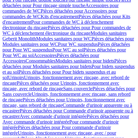
détachées pour Pour rinçage simple touche
Accessoires pour
commandes de WC
Pièces détachées pour Accessoires pour
commandes de WC
Kits d'encastrement
Pièces détachées pour Kits
d'encastrement
Pour commandes de WC à déclenchement
électronique du rinçage
Pièces détachées pour Pour commandes de
WC à déclenchement électronique du rinçage
Modules sanitaires
Geberit Monolith
Modules sanitaires pour WC
Pièces détachées pour
Modules sanitaires pour WC
Pour WC suspendus
Pièces détachées
pour Pour WC suspendus
Pour WC au sol
Pièces détachées pour
Pour WC au sol
Accessoires
Pièces détachées pour
Accessoires
Consommables
Modules sanitaires pour bidets
Pièces
détachées pour Modules sanitaires pour bidets
Pour bidets suspendus
et au sol
Pièces détachées pour Pour bidets suspendus et au
sol
Urinoirs
Urinoirs, fonctionnement avec rinçage, avec rebord de
rinçage
Pièces détachées pour Urinoirs, fonctionnement avec
rinçage, avec rebord de rinçage
Sans couvercle
Pièces détachées pour
Sans couvercle
Urinoirs, fonctionnement avec rinçage, sans rebord
de rinçage
Pièces détachées pour Urinoirs, fonctionnement avec
rinçage, sans rebord de rinçage
Commande d'urinoir apparente ou à
encastrer
Pièces détachées pour Commande d'urinoir apparente ou à
encastrer
Avec commande d'urinoir intégrée
Pièces détachées pour
Avec commande d'urinoir intégrée
Pour commande d'urinoir
intégrée
Pièces détachées pour Pour commande d'urinoir
intégrée
Urinoirs, fonctionnement avec rinçage, avec / pour