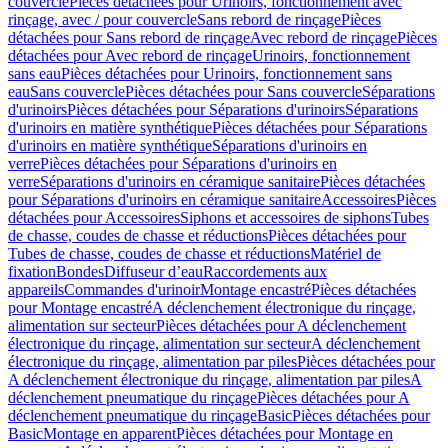
couvercle
Pièces détachées pour Urinoirs, fonctionnement avec
rinçage, avec / pour couvercle
Sans rebord de rinçage
Pièces
détachées pour Sans rebord de rinçage
Avec rebord de rinçage
Pièces
détachées pour Avec rebord de rinçage
Urinoirs, fonctionnement
sans eau
Pièces détachées pour Urinoirs, fonctionnement sans
eau
Sans couvercle
Pièces détachées pour Sans couvercle
Séparations
d'urinoirs
Pièces détachées pour Séparations d'urinoirs
Séparations
d'urinoirs en matière synthétique
Pièces détachées pour Séparations
d'urinoirs en matière synthétique
Séparations d'urinoirs en
verre
Pièces détachées pour Séparations d'urinoirs en
verre
Séparations d'urinoirs en céramique sanitaire
Pièces détachées
pour Séparations d'urinoirs en céramique sanitaire
Accessoires
Pièces
détachées pour Accessoires
Siphons et accessoires de siphons
Tubes
de chasse, coudes de chasse et réductions
Pièces détachées pour
Tubes de chasse, coudes de chasse et réductions
Matériel de
fixation
Bondes
Diffuseur d’eau
Raccordements aux
appareils
Commandes d'urinoir
Montage encastré
Pièces détachées
pour Montage encastré
A déclenchement électronique du rinçage,
alimentation sur secteur
Pièces détachées pour A déclenchement
électronique du rinçage, alimentation sur secteur
A déclenchement
électronique du rinçage, alimentation par piles
Pièces détachées pour
A déclenchement électronique du rinçage, alimentation par piles
A
déclenchement pneumatique du rinçage
Pièces détachées pour A
déclenchement pneumatique du rinçage
Basic
Pièces détachées pour
Basic
Montage en apparent
Pièces détachées pour Montage en