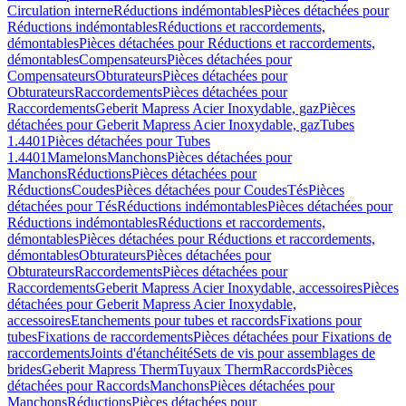
Circulation interne
Réductions indémontables
Pièces détachées pour
Réductions indémontables
Réductions et raccordements,
démontables
Pièces détachées pour Réductions et raccordements,
démontables
Compensateurs
Pièces détachées pour
Compensateurs
Obturateurs
Pièces détachées pour
Obturateurs
Raccordements
Pièces détachées pour
Raccordements
Geberit Mapress Acier Inoxydable, gaz
Pièces
détachées pour Geberit Mapress Acier Inoxydable, gaz
Tubes
1.4401
Pièces détachées pour Tubes
1.4401
Mamelons
Manchons
Pièces détachées pour
Manchons
Réductions
Pièces détachées pour
Réductions
Coudes
Pièces détachées pour Coudes
Tés
Pièces
détachées pour Tés
Réductions indémontables
Pièces détachées pour
Réductions indémontables
Réductions et raccordements,
démontables
Pièces détachées pour Réductions et raccordements,
démontables
Obturateurs
Pièces détachées pour
Obturateurs
Raccordements
Pièces détachées pour
Raccordements
Geberit Mapress Acier Inoxydable, accessoires
Pièces
détachées pour Geberit Mapress Acier Inoxydable,
accessoires
Etanchements pour tubes et raccords
Fixations pour
tubes
Fixations de raccordements
Pièces détachées pour Fixations de
raccordements
Joints d'étanchéité
Sets de vis pour assemblages de
brides
Geberit Mapress Therm
Tuyaux Therm
Raccords
Pièces
détachées pour Raccords
Manchons
Pièces détachées pour
Manchons
Réductions
Pièces détachées pour