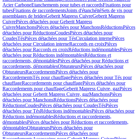
Acier Carbone
Etanchements pour tubes et raccords
Fixations pour
tubes
Fixations de raccordements
Joints d'étanchéité
Sets de vis pour
assemblages de brides
Geberit Mapress Cuivre
Geberit Mapress
Cuivre
Pièces détachées pour Geberit Mapress
Cuivre
Manchons
Pièces détachées pour Manchons
Réductions
Pièces
détachées pour Réductions
Coudes
Pièces détachées pour
Coudes
Tés
Pièces détachées pour Tés
Circulation interne
Pièces
détachées pour Circulation interne
Raccords en croix
Pièces
détachées pour Raccords en croix
Réductions indémontables
Pièces
détachées pour Réductions indémontables
Réductions et
raccordements, démontables
Pièces détachées pour Réductions et
raccordements, démontables
Obturateurs
Pièces détachées pour
Obturateurs
Raccordements
Pièces détachées pour
Raccordements
Tés pour chauffage
Pièces détachées pour Tés pour
chauffage
Raccordements pour chauffage
Pièces détachées pour
Raccordements pour chauffage
Geberit Mapress Cuivre, gaz
Pièces
détachées pour Geberit Mapress Cuivre, gaz
Manchons
Pièces
détachées pour Manchons
Réductions
Pièces détachées pour
Réductions
Coudes
Pièces détachées pour Coudes
Tés
Pièces
détachées pour Tés
Réductions indémontables
Pièces détachées pour
Réductions indémontables
Réductions et raccordements,
démontables
Pièces détachées pour Réductions et raccordements,
démontables
Obturateurs
Pièces détachées pour
Obturateurs
Raccordements
Pièces détachées pour
Raccordements
Accessoires pour Geberit Mapress Cuivre
Pièces