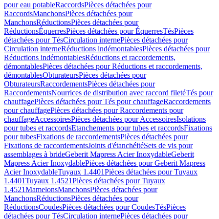
pour eau potable
Raccords
Pièces détachées pour
Raccords
Manchons
Pièces détachées pour
Manchons
Réductions
Pièces détachées pour
Réductions
Équerres
Pièces détachées pour Équerres
Tés
Pièces
détachées pour Tés
Circulation interne
Pièces détachées pour
Circulation interne
Réductions indémontables
Pièces détachées pour
Réductions indémontables
Réductions et raccordements,
démontables
Pièces détachées pour Réductions et raccordements,
démontables
Obturateurs
Pièces détachées pour
Obturateurs
Raccordements
Pièces détachées pour
Raccordements
Nourrices de distribution avec raccord fileté
Tés pour
chauffage
Pièces détachées pour Tés pour chauffage
Raccordements
pour chauffage
Pièces détachées pour Raccordements pour
chauffage
Accessoires
Pièces détachées pour Accessoires
Isolations
pour tubes et raccords
Etanchements pour tubes et raccords
Fixations
pour tubes
Fixations de raccordements
Pièces détachées pour
Fixations de raccordements
Joints d'étanchéité
Sets de vis pour
assemblages à bride
Geberit Mapress Acier Inoxydable
Geberit
Mapress Acier Inoxydable
Pièces détachées pour Geberit Mapress
Acier Inoxydable
Tuyaux 1.4401
Pièces détachées pour Tuyaux
1.4401
Tuyaux 1.4521
Pièces détachées pour Tuyaux
1.4521
Mamelons
Manchons
Pièces détachées pour
Manchons
Réductions
Pièces détachées pour
Réductions
Coudes
Pièces détachées pour Coudes
Tés
Pièces
détachées pour Tés
Circulation interne
Pièces détachées pour