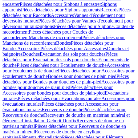
encastrer
Pièces détachées pour Siphons à encastrer
Siphons
apparents
Pièces détachées pour Siphons apparents
Raccords
Pièces
détachées pour Raccords
Accessoires
Vannes d'écoulement pour
déversoirs muraux
Pièces détachées pour Vannes d'écoulement pour
déversoirs muraux
Siphons
Pièces détachées pour Siphons
Coudes de
raccordement
Pièces détachées pour Coudes de
raccordement
Manchons de raccordement
Pièces détachées pour
Manchons de raccordement
Bondes
Pièces détachées pour
Bondes
Accessoires
Pièces détachées pour Accessoires
Douches et
baignoires
Douches
Evacuation des sols pour douches
Pièces
détachées pour Evacuation des sols pour douches
Ecoulements de
douche
Pièces détachées pour Ecoulements de douche
Accessoires
pour écoulements de douche
Pièces détachées pour Accessoires pour
écoulements de douche
Bondes pour douches de plain-pied
Pièces
détachées pour Bondes pour douches de plain-pied
Accessoires pour
bondes pour douches de plain-pied
Pièces détachées pour
Accessoires pour bondes pour douches de plain-pied
Evacuations
murales
Pièces détachées pour Evacuations murales
Accessoires pour
évacuations murales
Pièces détachées pour Accessoires pour
évacuations murales
Receveurs de douche
Pièces détachées pour
Receveurs de douche
Receveurs de douche en matériau minéral et
éléments d’installation Geberit Duofix
Receveurs de douche en
matériau minéral
Pièces détachées pour Receveurs de douche en
matériau minéral
Receveurs de douche en acrylique
sanitaire
Eléments d'installation
Pièces détachées pour Eléments