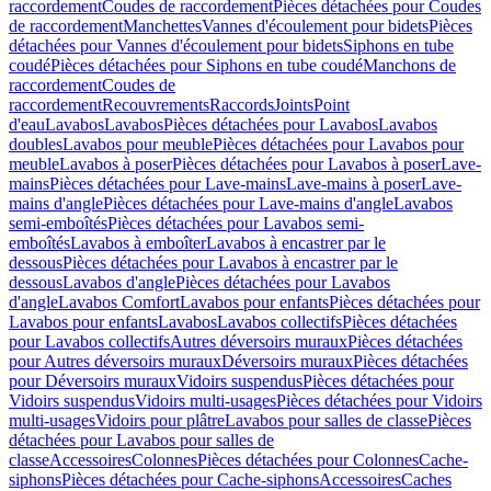
raccordement
Coudes de raccordement
Pièces détachées pour Coudes
de raccordement
Manchettes
Vannes d'écoulement pour bidets
Pièces
détachées pour Vannes d'écoulement pour bidets
Siphons en tube
coudé
Pièces détachées pour Siphons en tube coudé
Manchons de
raccordement
Coudes de
raccordement
Recouvrements
Raccords
Joints
Point
d'eau
Lavabos
Lavabos
Pièces détachées pour Lavabos
Lavabos
doubles
Lavabos pour meuble
Pièces détachées pour Lavabos pour
meuble
Lavabos à poser
Pièces détachées pour Lavabos à poser
Lave-
mains
Pièces détachées pour Lave-mains
Lave-mains à poser
Lave-
mains d'angle
Pièces détachées pour Lave-mains d'angle
Lavabos
semi-emboîtés
Pièces détachées pour Lavabos semi-
emboîtés
Lavabos à emboîter
Lavabos à encastrer par le
dessous
Pièces détachées pour Lavabos à encastrer par le
dessous
Lavabos d'angle
Pièces détachées pour Lavabos
d'angle
Lavabos Comfort
Lavabos pour enfants
Pièces détachées pour
Lavabos pour enfants
Lavabos
Lavabos collectifs
Pièces détachées
pour Lavabos collectifs
Autres déversoirs muraux
Pièces détachées
pour Autres déversoirs muraux
Déversoirs muraux
Pièces détachées
pour Déversoirs muraux
Vidoirs suspendus
Pièces détachées pour
Vidoirs suspendus
Vidoirs multi-usages
Pièces détachées pour Vidoirs
multi-usages
Vidoirs pour plâtre
Lavabos pour salles de classe
Pièces
détachées pour Lavabos pour salles de
classe
Accessoires
Colonnes
Pièces détachées pour Colonnes
Cache-
siphons
Pièces détachées pour Cache-siphons
Accessoires
Caches