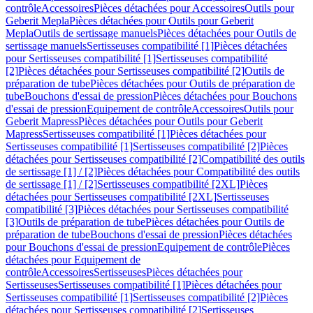
contrôle
Accessoires
Pièces détachées pour Accessoires
Outils pour
Geberit Mepla
Pièces détachées pour Outils pour Geberit
Mepla
Outils de sertissage manuels
Pièces détachées pour Outils de
sertissage manuels
Sertisseuses compatibilité [1]
Pièces détachées
pour Sertisseuses compatibilité [1]
Sertisseuses compatibilité
[2]
Pièces détachées pour Sertisseuses compatibilité [2]
Outils de
préparation de tube
Pièces détachées pour Outils de préparation de
tube
Bouchons d'essai de pression
Pièces détachées pour Bouchons
d'essai de pression
Equipement de contrôle
Accessoires
Outils pour
Geberit Mapress
Pièces détachées pour Outils pour Geberit
Mapress
Sertisseuses compatibilité [1]
Pièces détachées pour
Sertisseuses compatibilité [1]
Sertisseuses compatibilité [2]
Pièces
détachées pour Sertisseuses compatibilité [2]
Compatibilité des outils
de sertissage [1] / [2]
Pièces détachées pour Compatibilité des outils
de sertissage [1] / [2]
Sertisseuses compatibilité [2XL]
Pièces
détachées pour Sertisseuses compatibilité [2XL]
Sertisseuses
compatibilité [3]
Pièces détachées pour Sertisseuses compatibilité
[3]
Outils de préparation de tube
Pièces détachées pour Outils de
préparation de tube
Bouchons d'essai de pression
Pièces détachées
pour Bouchons d'essai de pression
Equipement de contrôle
Pièces
détachées pour Equipement de
contrôle
Accessoires
Sertisseuses
Pièces détachées pour
Sertisseuses
Sertisseuses compatibilité [1]
Pièces détachées pour
Sertisseuses compatibilité [1]
Sertisseuses compatibilité [2]
Pièces
détachées pour Sertisseuses compatibilité [2]
Sertisseuses