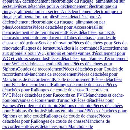
apparent
A déclenchement électronique du rinçage, alimentation sur
secteur
Pièces détachées pour A déclenchement électronique du
rinçage, alimentation sur secteur
A déclenchement électronique du
rinçage, alimentation par piles
Pièces détachées pour A
déclenchement électronique du rinçage, alimentation par
piles
Accessoires
Pièces détachées pour Accessoires
Kits
d'encastrement et de remplacement
Pièces détachées pour Kits
d'encastrement et de remplacement
Tubes de chasse, coudes de
chasse et réductions
Sets de rénovation
Pièces détachées pour Sets de
rénovation
Plaques de fermeture
Aides à la commande
Raccordements
aux appareils pour WC, urinoirs et bidets
Vannes d'écoulement pour
WC et vidoirs suspendus
Pièces détachées pour Vannes d'écoulement
pour WC et vidoirs suspendus
Siphons
Pièces détachées pour
Siphons
Coudes de raccordement
Pièces détachées pour Coudes de
raccordement
Manchons de raccordement
Pièces détachées pour
Manchons de raccordement
Kits de raccordement
Pièces détachées
pour Kits de raccordement
Rallonges de coude de chasse
Pièces
détachées pour Rallonges de coude de chasse
Raccords en
PVC
Pièces détachées pour Raccords en PVC
Manchettes et cache-
boulons
Vannes d'écoulement d'urinoirs
Pièces détachées pour
Vannes d'écoulement d'urinoirs
Siphons d'urinoirs
Pièces détachées
pour Siphons d'urinoirs
Siphons en tube coudé
Pièces détachées pour
Siphons en tube coudé
Rallonges de coude de chasse
Pièces
détachées pour Rallonges de coude de chasse
Manchons de
raccordement
Pièces détachées pour Manchons de