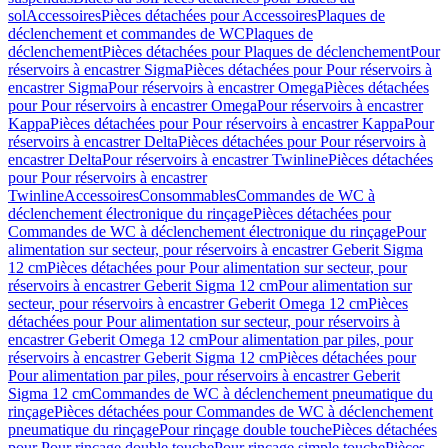
sol
Accessoires
Pièces détachées pour Accessoires
Plaques de
déclenchement et commandes de WC
Plaques de
déclenchement
Pièces détachées pour Plaques de déclenchement
Pour
réservoirs à encastrer Sigma
Pièces détachées pour Pour réservoirs à
encastrer Sigma
Pour réservoirs à encastrer Omega
Pièces détachées
pour Pour réservoirs à encastrer Omega
Pour réservoirs à encastrer
Kappa
Pièces détachées pour Pour réservoirs à encastrer Kappa
Pour
réservoirs à encastrer Delta
Pièces détachées pour Pour réservoirs à
encastrer Delta
Pour réservoirs à encastrer Twinline
Pièces détachées
pour Pour réservoirs à encastrer
Twinline
Accessoires
Consommables
Commandes de WC à
déclenchement électronique du rinçage
Pièces détachées pour
Commandes de WC à déclenchement électronique du rinçage
Pour
alimentation sur secteur, pour réservoirs à encastrer Geberit Sigma
12 cm
Pièces détachées pour Pour alimentation sur secteur, pour
réservoirs à encastrer Geberit Sigma 12 cm
Pour alimentation sur
secteur, pour réservoirs à encastrer Geberit Omega 12 cm
Pièces
détachées pour Pour alimentation sur secteur, pour réservoirs à
encastrer Geberit Omega 12 cm
Pour alimentation par piles, pour
réservoirs à encastrer Geberit Sigma 12 cm
Pièces détachées pour
Pour alimentation par piles, pour réservoirs à encastrer Geberit
Sigma 12 cm
Commandes de WC à déclenchement pneumatique du
rinçage
Pièces détachées pour Commandes de WC à déclenchement
pneumatique du rinçage
Pour rinçage double touche
Pièces détachées
pour Pour rinçage double touche
Pour rinçage simple touche
Pièces