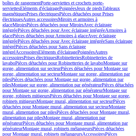
boîtes de rangement
Porte-serviettes et crochets porte-
serviettes
Eléments d'éclairage
Poignées
Jeux de pieds
Tableaux
magnétiques
Prises électriques
Pièces détachées pour Prises
électriques
Autres accessoires
Miroirs et armoires à
glace
Miroirs
Pièces détachées pour Miroirs
Avec éclairage
intégrée
Pièces détachées pour Avec éclairage intégrée
Armoires à
glace
Pièces détachées pour Armoires à glace
Avec éclairage
intégrée
Pièces détachées pour Avec éclairage intégrée
Sans éclairage
intégré
Pièces détachées pour Sans éclairage
intégré
Accessoires
Eléments d'éclairage
Poignées
Autres
accessoires
Prises électriques
Robinetteries
Robinetteries de
lavabo
Pièces détachées pour Robinetteries de lavabo
Montage sur
gorge, alimentation sur secteur
Pièces détachées pour Montage sur
gorge, alimentation sur secteur
Montage sur gorge, alimentation par
piles
Pièces détachées pour Montage sur gorge, alimentation par
piles
Montage sur gorge, alimentation par générateur
Pièces détachées
pour Montage sur gorge, alimentation par générateur
Montage sur
gorge, robinets mitigeurs
Pièces détachées pour Montage sur gorge,
robinets mitigeurs
Montage mural, alimentation sur secteur
Pièces
détachées pour Montage mural, alimentation sur secteur
Montage
mural, alimentation par piles
Pièces détachées pour Montage mural,
alimentation par piles
Montage mural, alimentation par
générateur
Pièces détachées pour Montage mural, alimentation par
générateur
Montage mural, robinets mélangeurs
Pièces détachées
pour Montage mural, robinets mélangeurs
Accessoires
Pièces