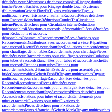
détachées pour Mécanismes de chasse complets
Rinçage double
touche
Pièces détachées pour Rinçage double touche
Systèmes
d'alimentation
Geberit FlowFit
Tuyaux multicouche
Tuyaux
multicouche avec résistance chauffante
Raccords
Pièces détachées
pour Raccords
Manchons
Réductions
Coudes
Tés
Circulation
interne
Pièces détachées pour Circulation interne
Réductions
indémontables
Réductions et raccords, démontables
Pièces détachées
pour Réductions et raccords,
démontables
Obturateurs
Raccordements
Pièces détachées pour
Raccordements
Distributeurs avec raccordement à visser
Répartiteur
avec raccord à sertir
Tés pour chauffage
Réductions et raccordements
pour chauffage, démontables
Raccordements pour chauffage
Pièces
détachées pour Raccordements pour chauffage
Accessoires
Isolations
pour tubes et raccords
Etanchéités pour tubes et raccords
Etanchéités
pour raccords
Fixations pour tubes
Fixations pour
raccordements
Joints d'étanchéité
Sets de vis pour assemblages à
bride
Consommables
Geberit PushFit
Tuyaux multicouches
Tuyaux
multicouches pour chauffage
Raccords
Pièces détachées pour
Raccords
Raccordements
Pièces détachées pour
Raccordements
Raccordements pour chauffage
Pièces détachées pour
Raccordements pour chauffage
Accessoires
Pièces détachées pour
Accessoires
Isolations pour tubes et raccords
Etanchements pour
tubes et raccords
Fixations pour tubes
Fixations de
raccordements
Pièces détachées pour Fixations de
raccordements
Joints d'étanchéité
Geberit Mepla
Tuyaux multicouches