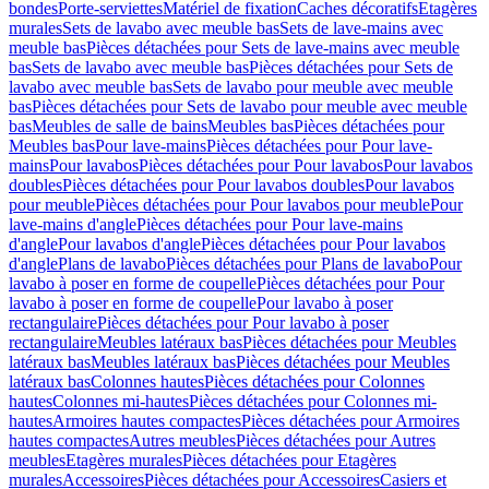
bondes
Porte-serviettes
Matériel de fixation
Caches décoratifs
Etagères
murales
Sets de lavabo avec meuble bas
Sets de lave-mains avec
meuble bas
Pièces détachées pour Sets de lave-mains avec meuble
bas
Sets de lavabo avec meuble bas
Pièces détachées pour Sets de
lavabo avec meuble bas
Sets de lavabo pour meuble avec meuble
bas
Pièces détachées pour Sets de lavabo pour meuble avec meuble
bas
Meubles de salle de bains
Meubles bas
Pièces détachées pour
Meubles bas
Pour lave-mains
Pièces détachées pour Pour lave-
mains
Pour lavabos
Pièces détachées pour Pour lavabos
Pour lavabos
doubles
Pièces détachées pour Pour lavabos doubles
Pour lavabos
pour meuble
Pièces détachées pour Pour lavabos pour meuble
Pour
lave-mains d'angle
Pièces détachées pour Pour lave-mains
d'angle
Pour lavabos d'angle
Pièces détachées pour Pour lavabos
d'angle
Plans de lavabo
Pièces détachées pour Plans de lavabo
Pour
lavabo à poser en forme de coupelle
Pièces détachées pour Pour
lavabo à poser en forme de coupelle
Pour lavabo à poser
rectangulaire
Pièces détachées pour Pour lavabo à poser
rectangulaire
Meubles latéraux bas
Pièces détachées pour Meubles
latéraux bas
Meubles latéraux bas
Pièces détachées pour Meubles
latéraux bas
Colonnes hautes
Pièces détachées pour Colonnes
hautes
Colonnes mi-hautes
Pièces détachées pour Colonnes mi-
hautes
Armoires hautes compactes
Pièces détachées pour Armoires
hautes compactes
Autres meubles
Pièces détachées pour Autres
meubles
Etagères murales
Pièces détachées pour Etagères
murales
Accessoires
Pièces détachées pour Accessoires
Casiers et