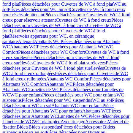
fond plat
Pièces détachées pour Cuvettes de WC à fond plat
WC au
sol
Pièces détachées pour WC au sol
Cuvettes de WC à fond creux
pour réservoir attenant
Pièces détachées pour Cuvettes de WC à fond
creux pour réservoir attenant
Cuvettes de WC à fond creux
Pièces
détachées pour Cuvettes de WC à fond creux
Cuvettes de WC à
fond plat
Pièces détachées pour Cuvettes de WC à fond
plat
Réservoirs apparents pour WC, en céramique
sanitaire
Attenant
Abattants WC
Pièces détachées pour Abattants
WC
Abattants WC
Pièces détachées pour Abattants WC
WC
Comfort
Pièces détachées pour WC Comfort
Cuvettes de WC à fond
creux surélevées
Pièces détachées pour Cuvettes de WC à fond
creux surélevées
Cuvettes de WC à fond plat surélevées
Pièces
détachées pour Cuvettes de WC à fond plat surélevées
Cuvettes de
WC à fond creux rallongées
Pièces détachées pour Cuvettes de WC
à fond creux rallongées
Abattants WC Comfort
Pièces détachées pour
Abattants WC Comfort
Abattants WC
Pièces détachées pour
Abattants WC
Lunettes de WC
Pièces détachées pour Lunettes de
WC
WC pour enfants
Pièces détachées pour WC pour enfants
WC
suspendus
Pièces détachées pour WC suspendus
WC au sol
Pièces
détachées pour WC au sol
Abattants WC pour enfants
Pièces
détachées pour Abattants WC pour enfants
Abattants WC
Pièces
détachées pour Abattants WC
Lunettes de WC
Pièces détachées pour
Lunettes de WC
WC plain-pied
Avec rinçage
Accessoires
Matériel de
fixation
Bidets
Bidets suspendus
Pièces détachées pour Bidets
suspendus
Bidets au sol
Pièces détachées pour Bidets au