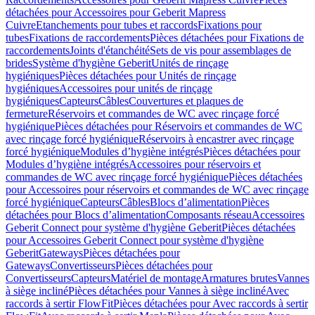
détachées pour Accessoires pour Geberit Mapress
Cuivre
Etanchements pour tubes et raccords
Fixations pour
tubes
Fixations de raccordements
Pièces détachées pour Fixations de
raccordements
Joints d'étanchéité
Sets de vis pour assemblages de
brides
Système d'hygiène Geberit
Unités de rinçage
hygiéniques
Pièces détachées pour Unités de rinçage
hygiéniques
Accessoires pour unités de rinçage
hygiéniques
Capteurs
Câbles
Couvertures et plaques de
fermeture
Réservoirs et commandes de WC avec rinçage forcé
hygiénique
Pièces détachées pour Réservoirs et commandes de WC
avec rinçage forcé hygiénique
Réservoirs à encastrer avec rinçage
forcé hygiénique
Modules d’hygiène intégrés
Pièces détachées pour
Modules d’hygiène intégrés
Accessoires pour réservoirs et
commandes de WC avec rinçage forcé hygiénique
Pièces détachées
pour Accessoires pour réservoirs et commandes de WC avec rinçage
forcé hygiénique
Capteurs
Câbles
Blocs d’alimentation
Pièces
détachées pour Blocs d’alimentation
Composants réseau
Accessoires
Geberit Connect pour système d'hygiène Geberit
Pièces détachées
pour Accessoires Geberit Connect pour système d'hygiène
Geberit
Gateways
Pièces détachées pour
Gateways
Convertisseurs
Pièces détachées pour
Convertisseurs
Capteurs
Matériel de montage
Armatures brutes
Vannes
à siège incliné
Pièces détachées pour Vannes à siège incliné
Avec
raccords à sertir FlowFit
Pièces détachées pour Avec raccords à sertir