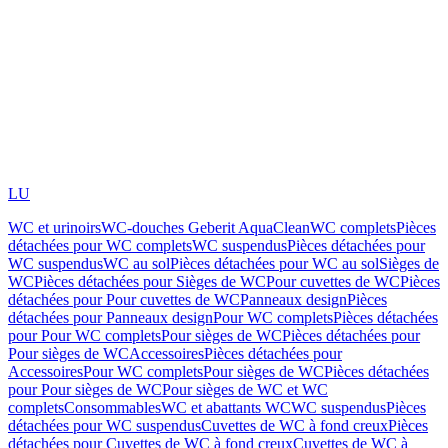
LU
WC et urinoirs
WC-douches Geberit AquaClean
WC complets
Pièces
détachées pour WC complets
WC suspendus
Pièces détachées pour
WC suspendus
WC au sol
Pièces détachées pour WC au sol
Sièges de
WC
Pièces détachées pour Sièges de WC
Pour cuvettes de WC
Pièces
détachées pour Pour cuvettes de WC
Panneaux design
Pièces
détachées pour Panneaux design
Pour WC complets
Pièces détachées
pour Pour WC complets
Pour sièges de WC
Pièces détachées pour
Pour sièges de WC
Accessoires
Pièces détachées pour
Accessoires
Pour WC complets
Pour sièges de WC
Pièces détachées
pour Pour sièges de WC
Pour sièges de WC et WC
complets
Consommables
WC et abattants WC
WC suspendus
Pièces
détachées pour WC suspendus
Cuvettes de WC à fond creux
Pièces
détachées pour Cuvettes de WC à fond creux
Cuvettes de WC à