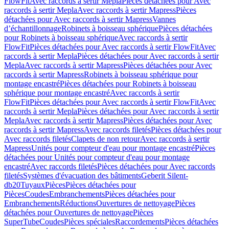
FlowFit
Avec raccords à sertir Mepla
Pièces détachées pour Avec
raccords à sertir Mepla
Avec raccords à sertir Mapress
Pièces
détachées pour Avec raccords à sertir Mapress
Vannes
d’échantillonnage
Robinets à boisseau sphérique
Pièces détachées
pour Robinets à boisseau sphérique
Avec raccords à sertir
FlowFit
Pièces détachées pour Avec raccords à sertir FlowFit
Avec
raccords à sertir Mepla
Pièces détachées pour Avec raccords à sertir
Mepla
Avec raccords à sertir Mapress
Pièces détachées pour Avec
raccords à sertir Mapress
Robinets à boisseau sphérique pour
montage encastré
Pièces détachées pour Robinets à boisseau
sphérique pour montage encastré
Avec raccords à sertir
FlowFit
Pièces détachées pour Avec raccords à sertir FlowFit
Avec
raccords à sertir Mepla
Pièces détachées pour Avec raccords à sertir
Mepla
Avec raccords à sertir Mapress
Pièces détachées pour Avec
raccords à sertir Mapress
Avec raccords filetés
Pièces détachées pour
Avec raccords filetés
Clapets de non retour
Avec raccords à sertir
Mapress
Unités pour compteur d'eau pour montage encastré
Pièces
détachées pour Unités pour compteur d'eau pour montage
encastré
Avec raccords filetés
Pièces détachées pour Avec raccords
filetés
Systèmes d'évacuation des bâtiments
Geberit Silent-
db20
Tuyaux
Pièces
Pièces détachées pour
Pièces
Coudes
Embranchements
Pièces détachées pour
Embranchements
Réductions
Ouvertures de nettoyage
Pièces
détachées pour Ouvertures de nettoyage
Pièces
SuperTube
Coudes
Pièces spéciales
Raccordements
Pièces détachées