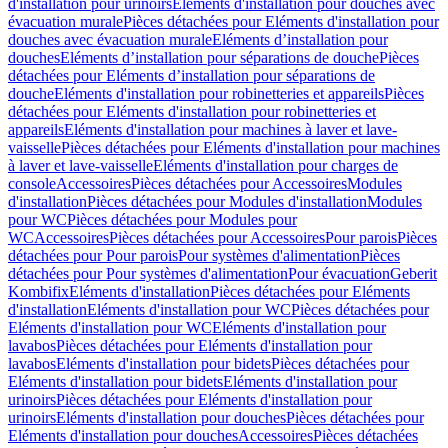
d'installation pour urinoirs
Eléments d'installation pour douches avec
évacuation murale
Pièces détachées pour Eléments d'installation pour
douches avec évacuation murale
Eléments d’installation pour
douches
Eléments d’installation pour séparations de douche
Pièces
détachées pour Eléments d’installation pour séparations de
douche
Eléments d'installation pour robinetteries et appareils
Pièces
détachées pour Eléments d'installation pour robinetteries et
appareils
Eléments d'installation pour machines à laver et lave-
vaisselle
Pièces détachées pour Eléments d'installation pour machines
à laver et lave-vaisselle
Eléments d'installation pour charges de
console
Accessoires
Pièces détachées pour Accessoires
Modules
d'installation
Pièces détachées pour Modules d'installation
Modules
pour WC
Pièces détachées pour Modules pour
WC
Accessoires
Pièces détachées pour Accessoires
Pour parois
Pièces
détachées pour Pour parois
Pour systèmes d'alimentation
Pièces
détachées pour Pour systèmes d'alimentation
Pour évacuation
Geberit
Kombifix
Eléments d'installation
Pièces détachées pour Eléments
d'installation
Eléments d'installation pour WC
Pièces détachées pour
Eléments d'installation pour WC
Eléments d'installation pour
lavabos
Pièces détachées pour Eléments d'installation pour
lavabos
Eléments d'installation pour bidets
Pièces détachées pour
Eléments d'installation pour bidets
Eléments d'installation pour
urinoirs
Pièces détachées pour Eléments d'installation pour
urinoirs
Eléments d'installation pour douches
Pièces détachées pour
Eléments d'installation pour douches
Accessoires
Pièces détachées