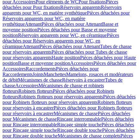
pour Accessoires
Pour eléments de WC
Pour fixations
Pièces
détachées pour Pour fixations
Réservoirs apparents
Réservoirs
apparents pour WC, en matière synthétique
Pièces détachées pour
Réservoirs apparents pour WC, en matière
synthétique
Attenant
Pièces détachées pour Attenant
Basse et
moyenne position
Pièces détachées pour Basse et moyenne
position
Réservoirs apparents pour WC, en céramique
Pièces
détachées pour Réservoirs apparents pour WC, en
céramique
Attenant
Pièces détachées pour Attenant
Tubes de chasse
pour réservoirs apparents
Pièces détachées pour Tubes de chasse
pour réservoirs apparents
Haute position
Pièces détachées pour Haute
position
Basse et moyenne position
Accessoires
Pièces détachées pour
Accessoires
Raccordements
Pièces détachées pour
Raccordements
Joints
Manchettes
Mamelons, rosaces et modérateurs
de débit
Mécanismes de chasse
Réservoirs à encastrer
Tubes de
chasse
Accessoires
Mécanismes de chasse et robinets
flotteurs
Robinets flotteurs
Pièces détachées pour Robinets
flotteurs
Robinets flotteurs pour réservoirs apparents
Pièces détachées
pour Robinets flotteurs pour réservoirs apparents
Robinets flotteurs
pour réservoirs à encastrer
Pièces détachées pour Robinets flotteurs
pour réservoirs à encastrer
Mécanismes de chasse
Pièces détachées
pour Mécanismes de chasse
Rinçage interrompable
Pièces détachées
pour Rinçage interrompable
Rinçage simple touche
Pièces détachées
pour Rinçage simple touche
Rinçage double touche
Pièces détachées
pour Rinçage double touche
Mécanismes de chasse complets
Pièces