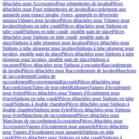
détachées pour Accessoires
Pour robinetteries de lavabo
Pièces
détachées pour Pour robinetteries de lavabo
Raccordements aux
appareils pour espace lavabo, éviers, appareils et déversoirs
muraux
Vidages pour lavabos
Pièces détachées pour Vidages pour
lavabos
Siphons en tube coudé
Pièces détachées pour Siphons en
tube coudé
Siphons en tube coudé, modèle gain de place
Pièces
détachées pour Siphons en tube coudé, modèle gain de
place
Siphons à tube plongeur pour lavabos
Pièces détachées pour
Siphons à tube plongeur pour lavabos
Siphons à tube plongeur pour
lavabos, modèle gain de place
Pièces détachées pour Siphons à tube
plongeur pour lavabos, modèle gain de place
Siphons à
encastrer
Pièces détachées pour Siphons à encastrer
Raccordements
de lavabo
Pièces détachées pour Raccordements de lavabo
Manchons
de raccordement
Coudes de
raccordement
Recouvrements
Raccords
Pièces détachées pour
Raccords
Joints
Tubes de trop-plein
Rallonges
Vannes d'écoulement
pour éviers
Pièces détachées pour Vannes d'écoulement pour
éviers
Siphons en tube coudé
Pièces détachées pour Siphons en tube
coudé
Siphons à double chambre
Pièces détachées pour Siphons à
double chambre
Siphons pour évier
Pièces détachées pour Siphons
pour évier
Manchons de raccordement
Pièces détachées pour
Manchons de raccordement
Accessoires
Pièces détachées pour
Accessoires
Vannes d'écoulement pour appareils
Pièces détachées
pour Vannes d'écoulement pour appareils
Siphons en tube
coudé
Pièces détachées pour Siphons en tube coudé
Siphons à