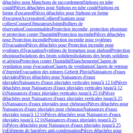
détachées pour Manchons de raccordement
Siphons en tube
coudé
Pièces détachées pour Siphons en tube coudé
Siphons en
forme d'escargot
Pièces détachées pour Siphons en forme
d'escargot
Accessoires
Colliers
Fixations pour
colliers
Coques
Obturateurs
Joints
Boîtiers de
réservation
Consommables
Protection incendie, protection phonique
et protection contre l'humidité
Protection incendie
Pièces détachées
pour Protection incendie
Protection incendie pour systèmes
d'évacuation
Pièces détachées pour Protection incendie pour
systèmes d'évacuation
Systèmes de fermeture pour plafond
Protection
phonique
Isolations des bruits solidiens
Isolations des bruits solidiens
et aériens
Protection contre l'humidité
Etanchements
Clapets de
ventilation pour évacuation
Clapets de ventilation
Clapets de retenue
d’énergie
Evacuation des toitures Geberit Pluvia
Naissances d'eaux
pluviales
Pièces détachées pour Naissances d'eaux
pluviales
Naissances d'eaux pluviales verticales jusqu'à 12 l/s
Pièces
détachées pour Naissances d'eaux pluviales verticales jusqu'à 12
l/s
Naissances d'eaux pluviales verticales jusqu'à 25 l/s
Pièces
détachées pour Naissances d'eaux pluviales verticales jusqu'à 25
l/s
Naissances d'eaux pluviales pour chéneaux
Pièces détachées pour
Naissances d'eaux pluviales pour chéneaux
Naissances d'eaux
pluviales jusqu'à 12 l/s
Pièces détachées pour Naissances d'eaux
pluviales jusqu'à 12 l/s
Naissances d'eaux pluviales jusqu'à 25
l/s
Pièces détachées pour Naissances d'eaux pluviales jusqu'à 25
l/s
Eléments de barrières anti-condensation
Pièces détachées pour