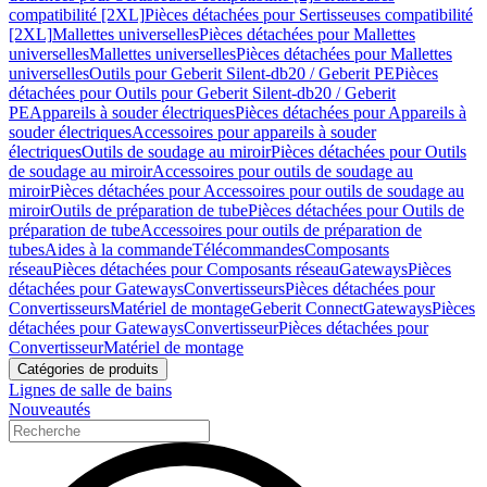
compatibilité [2XL]
Pièces détachées pour Sertisseuses compatibilité
[2XL]
Mallettes universelles
Pièces détachées pour Mallettes
universelles
Mallettes universelles
Pièces détachées pour Mallettes
universelles
Outils pour Geberit Silent-db20 / Geberit PE
Pièces
détachées pour Outils pour Geberit Silent-db20 / Geberit
PE
Appareils à souder électriques
Pièces détachées pour Appareils à
souder électriques
Accessoires pour appareils à souder
électriques
Outils de soudage au miroir
Pièces détachées pour Outils
de soudage au miroir
Accessoires pour outils de soudage au
miroir
Pièces détachées pour Accessoires pour outils de soudage au
miroir
Outils de préparation de tube
Pièces détachées pour Outils de
préparation de tube
Accessoires pour outils de préparation de
tubes
Aides à la commande
Télécommandes
Composants
réseau
Pièces détachées pour Composants réseau
Gateways
Pièces
détachées pour Gateways
Convertisseurs
Pièces détachées pour
Convertisseurs
Matériel de montage
Geberit Connect
Gateways
Pièces
détachées pour Gateways
Convertisseur
Pièces détachées pour
Convertisseur
Matériel de montage
Catégories de produits
Lignes de salle de bains
Nouveautés