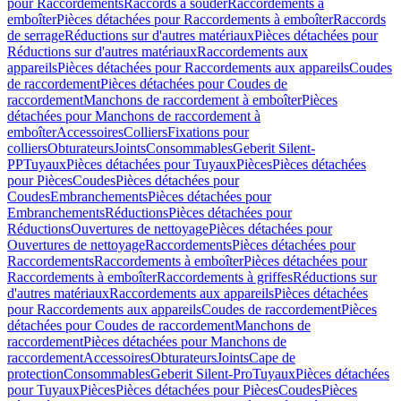
pour Raccordements
Raccords à souder
Raccordements à
emboîter
Pièces détachées pour Raccordements à emboîter
Raccords
de serrage
Réductions sur d'autres matériaux
Pièces détachées pour
Réductions sur d'autres matériaux
Raccordements aux
appareils
Pièces détachées pour Raccordements aux appareils
Coudes
de raccordement
Pièces détachées pour Coudes de
raccordement
Manchons de raccordement à emboîter
Pièces
détachées pour Manchons de raccordement à
emboîter
Accessoires
Colliers
Fixations pour
colliers
Obturateurs
Joints
Consommables
Geberit Silent-
PP
Tuyaux
Pièces détachées pour Tuyaux
Pièces
Pièces détachées
pour Pièces
Coudes
Pièces détachées pour
Coudes
Embranchements
Pièces détachées pour
Embranchements
Réductions
Pièces détachées pour
Réductions
Ouvertures de nettoyage
Pièces détachées pour
Ouvertures de nettoyage
Raccordements
Pièces détachées pour
Raccordements
Raccordements à emboîter
Pièces détachées pour
Raccordements à emboîter
Raccordements à griffes
Réductions sur
d'autres matériaux
Raccordements aux appareils
Pièces détachées
pour Raccordements aux appareils
Coudes de raccordement
Pièces
détachées pour Coudes de raccordement
Manchons de
raccordement
Pièces détachées pour Manchons de
raccordement
Accessoires
Obturateurs
Joints
Cape de
protection
Consommables
Geberit Silent-Pro
Tuyaux
Pièces détachées
pour Tuyaux
Pièces
Pièces détachées pour Pièces
Coudes
Pièces