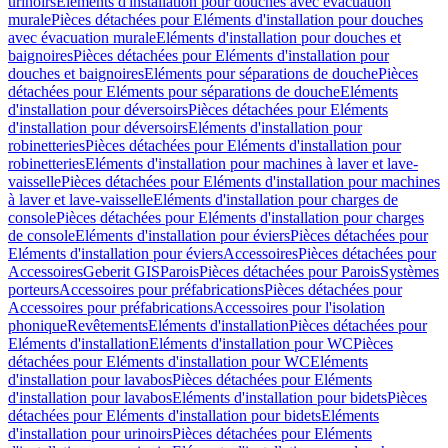
urinoirs
Eléments d'installation pour douches avec évacuation
murale
Pièces détachées pour Eléments d'installation pour douches
avec évacuation murale
Eléments d'installation pour douches et
baignoires
Pièces détachées pour Eléments d'installation pour
douches et baignoires
Eléments pour séparations de douche
Pièces
détachées pour Eléments pour séparations de douche
Eléments
d'installation pour déversoirs
Pièces détachées pour Eléments
d'installation pour déversoirs
Eléments d'installation pour
robinetteries
Pièces détachées pour Eléments d'installation pour
robinetteries
Eléments d'installation pour machines à laver et lave-
vaisselle
Pièces détachées pour Eléments d'installation pour machines
à laver et lave-vaisselle
Eléments d'installation pour charges de
console
Pièces détachées pour Eléments d'installation pour charges
de console
Eléments d'installation pour éviers
Pièces détachées pour
Eléments d'installation pour éviers
Accessoires
Pièces détachées pour
Accessoires
Geberit GIS
Parois
Pièces détachées pour Parois
Systèmes
porteurs
Accessoires pour préfabrications
Pièces détachées pour
Accessoires pour préfabrications
Accessoires pour l'isolation
phonique
Revêtements
Eléments d'installation
Pièces détachées pour
Eléments d'installation
Eléments d'installation pour WC
Pièces
détachées pour Eléments d'installation pour WC
Eléments
d'installation pour lavabos
Pièces détachées pour Eléments
d'installation pour lavabos
Eléments d'installation pour bidets
Pièces
détachées pour Eléments d'installation pour bidets
Eléments
d'installation pour urinoirs
Pièces détachées pour Eléments