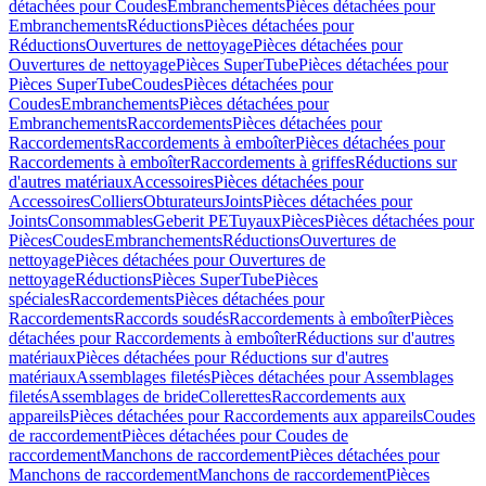
détachées pour Coudes
Embranchements
Pièces détachées pour
Embranchements
Réductions
Pièces détachées pour
Réductions
Ouvertures de nettoyage
Pièces détachées pour
Ouvertures de nettoyage
Pièces SuperTube
Pièces détachées pour
Pièces SuperTube
Coudes
Pièces détachées pour
Coudes
Embranchements
Pièces détachées pour
Embranchements
Raccordements
Pièces détachées pour
Raccordements
Raccordements à emboîter
Pièces détachées pour
Raccordements à emboîter
Raccordements à griffes
Réductions sur
d'autres matériaux
Accessoires
Pièces détachées pour
Accessoires
Colliers
Obturateurs
Joints
Pièces détachées pour
Joints
Consommables
Geberit PE
Tuyaux
Pièces
Pièces détachées pour
Pièces
Coudes
Embranchements
Réductions
Ouvertures de
nettoyage
Pièces détachées pour Ouvertures de
nettoyage
Réductions
Pièces SuperTube
Pièces
spéciales
Raccordements
Pièces détachées pour
Raccordements
Raccords soudés
Raccordements à emboîter
Pièces
détachées pour Raccordements à emboîter
Réductions sur d'autres
matériaux
Pièces détachées pour Réductions sur d'autres
matériaux
Assemblages filetés
Pièces détachées pour Assemblages
filetés
Assemblages de bride
Collerettes
Raccordements aux
appareils
Pièces détachées pour Raccordements aux appareils
Coudes
de raccordement
Pièces détachées pour Coudes de
raccordement
Manchons de raccordement
Pièces détachées pour
Manchons de raccordement
Manchons de raccordement
Pièces