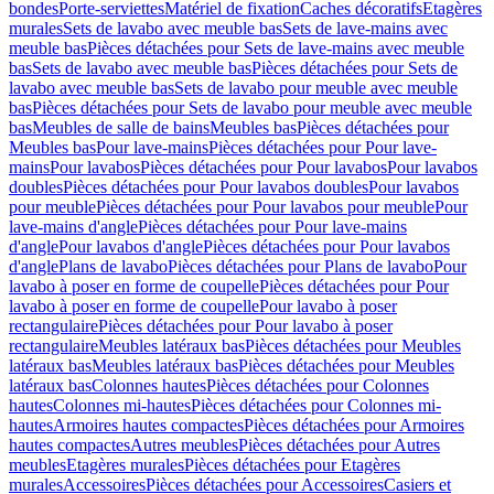
bondes
Porte-serviettes
Matériel de fixation
Caches décoratifs
Etagères
murales
Sets de lavabo avec meuble bas
Sets de lave-mains avec
meuble bas
Pièces détachées pour Sets de lave-mains avec meuble
bas
Sets de lavabo avec meuble bas
Pièces détachées pour Sets de
lavabo avec meuble bas
Sets de lavabo pour meuble avec meuble
bas
Pièces détachées pour Sets de lavabo pour meuble avec meuble
bas
Meubles de salle de bains
Meubles bas
Pièces détachées pour
Meubles bas
Pour lave-mains
Pièces détachées pour Pour lave-
mains
Pour lavabos
Pièces détachées pour Pour lavabos
Pour lavabos
doubles
Pièces détachées pour Pour lavabos doubles
Pour lavabos
pour meuble
Pièces détachées pour Pour lavabos pour meuble
Pour
lave-mains d'angle
Pièces détachées pour Pour lave-mains
d'angle
Pour lavabos d'angle
Pièces détachées pour Pour lavabos
d'angle
Plans de lavabo
Pièces détachées pour Plans de lavabo
Pour
lavabo à poser en forme de coupelle
Pièces détachées pour Pour
lavabo à poser en forme de coupelle
Pour lavabo à poser
rectangulaire
Pièces détachées pour Pour lavabo à poser
rectangulaire
Meubles latéraux bas
Pièces détachées pour Meubles
latéraux bas
Meubles latéraux bas
Pièces détachées pour Meubles
latéraux bas
Colonnes hautes
Pièces détachées pour Colonnes
hautes
Colonnes mi-hautes
Pièces détachées pour Colonnes mi-
hautes
Armoires hautes compactes
Pièces détachées pour Armoires
hautes compactes
Autres meubles
Pièces détachées pour Autres
meubles
Etagères murales
Pièces détachées pour Etagères
murales
Accessoires
Pièces détachées pour Accessoires
Casiers et