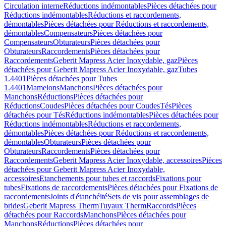
Circulation interne
Réductions indémontables
Pièces détachées pour
Réductions indémontables
Réductions et raccordements,
démontables
Pièces détachées pour Réductions et raccordements,
démontables
Compensateurs
Pièces détachées pour
Compensateurs
Obturateurs
Pièces détachées pour
Obturateurs
Raccordements
Pièces détachées pour
Raccordements
Geberit Mapress Acier Inoxydable, gaz
Pièces
détachées pour Geberit Mapress Acier Inoxydable, gaz
Tubes
1.4401
Pièces détachées pour Tubes
1.4401
Mamelons
Manchons
Pièces détachées pour
Manchons
Réductions
Pièces détachées pour
Réductions
Coudes
Pièces détachées pour Coudes
Tés
Pièces
détachées pour Tés
Réductions indémontables
Pièces détachées pour
Réductions indémontables
Réductions et raccordements,
démontables
Pièces détachées pour Réductions et raccordements,
démontables
Obturateurs
Pièces détachées pour
Obturateurs
Raccordements
Pièces détachées pour
Raccordements
Geberit Mapress Acier Inoxydable, accessoires
Pièces
détachées pour Geberit Mapress Acier Inoxydable,
accessoires
Etanchements pour tubes et raccords
Fixations pour
tubes
Fixations de raccordements
Pièces détachées pour Fixations de
raccordements
Joints d'étanchéité
Sets de vis pour assemblages de
brides
Geberit Mapress Therm
Tuyaux Therm
Raccords
Pièces
détachées pour Raccords
Manchons
Pièces détachées pour
Manchons
Réductions
Pièces détachées pour