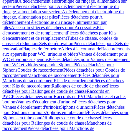
apparent
A déclenchement électronique du rinçage, alimentation sur
secteur
Pièces détachées pour A déclenchement électronique du
rinçage, alimentation sur secteur
A déclenchement électronique du
rinçage, alimentation par piles
Pièces détachées pour A
déclenchement électronique du rinçage, alimentation par
piles
Accessoires
Pièces détachées pour Accessoires
Kits
d'encastrement et de remplacement
Pièces détachées pour Kits
d'encastrement et de remplacement
Tubes de chasse, coudes de
chasse et réductions
Sets de rénovation
Pièces détachées pour Sets de
rénovation
Plaques de fermeture
Aides à la commande
Raccordements
aux appareils pour WC, urinoirs et bidets
Vannes d'écoulement pour
WC et vidoirs suspendus
Pièces détachées pour Vannes d'écoulement
pour WC et vidoirs suspendus
Siphons
Pièces détachées pour
Siphons
Coudes de raccordement
Pièces détachées pour Coudes de
raccordement
Manchons de raccordement
Pièces détachées pour
Manchons de raccordement
Kits de raccordement
Pièces détachées
pour Kits de raccordement
Rallonges de coude de chasse
Pièces
détachées pour Rallonges de coude de chasse
Raccords en
PVC
Pièces détachées pour Raccords en PVC
Manchettes et cache-
boulons
Vannes d'écoulement d'urinoirs
Pièces détachées pour
Vannes d'écoulement d'urinoirs
Siphons d'urinoirs
Pièces détachées
pour Siphons d'urinoirs
Siphons en tube coudé
Pièces détachées pour
Siphons en tube coudé
Rallonges de coude de chasse
Pièces
détachées pour Rallonges de coude de chasse
Manchons de
raccordement
Pièces détachées pour Manchons de