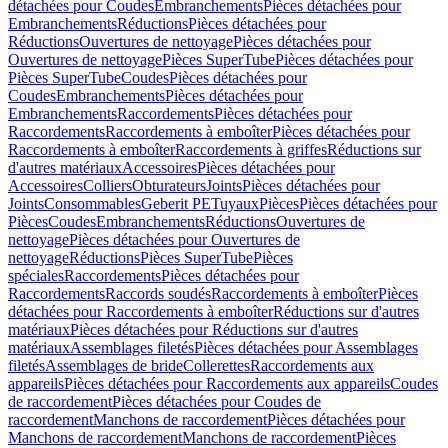
détachées pour Coudes
Embranchements
Pièces détachées pour
Embranchements
Réductions
Pièces détachées pour
Réductions
Ouvertures de nettoyage
Pièces détachées pour
Ouvertures de nettoyage
Pièces SuperTube
Pièces détachées pour
Pièces SuperTube
Coudes
Pièces détachées pour
Coudes
Embranchements
Pièces détachées pour
Embranchements
Raccordements
Pièces détachées pour
Raccordements
Raccordements à emboîter
Pièces détachées pour
Raccordements à emboîter
Raccordements à griffes
Réductions sur
d'autres matériaux
Accessoires
Pièces détachées pour
Accessoires
Colliers
Obturateurs
Joints
Pièces détachées pour
Joints
Consommables
Geberit PE
Tuyaux
Pièces
Pièces détachées pour
Pièces
Coudes
Embranchements
Réductions
Ouvertures de
nettoyage
Pièces détachées pour Ouvertures de
nettoyage
Réductions
Pièces SuperTube
Pièces
spéciales
Raccordements
Pièces détachées pour
Raccordements
Raccords soudés
Raccordements à emboîter
Pièces
détachées pour Raccordements à emboîter
Réductions sur d'autres
matériaux
Pièces détachées pour Réductions sur d'autres
matériaux
Assemblages filetés
Pièces détachées pour Assemblages
filetés
Assemblages de bride
Collerettes
Raccordements aux
appareils
Pièces détachées pour Raccordements aux appareils
Coudes
de raccordement
Pièces détachées pour Coudes de
raccordement
Manchons de raccordement
Pièces détachées pour
Manchons de raccordement
Manchons de raccordement
Pièces