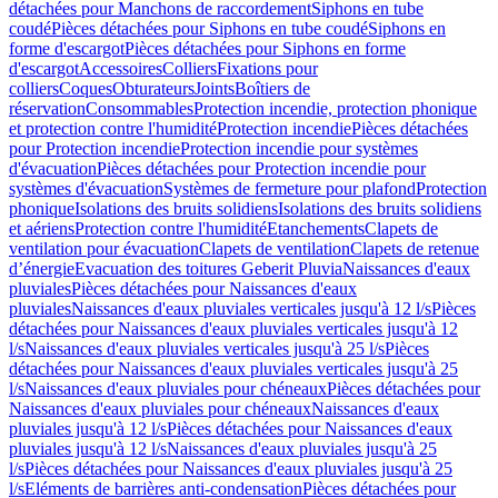
détachées pour Manchons de raccordement
Siphons en tube
coudé
Pièces détachées pour Siphons en tube coudé
Siphons en
forme d'escargot
Pièces détachées pour Siphons en forme
d'escargot
Accessoires
Colliers
Fixations pour
colliers
Coques
Obturateurs
Joints
Boîtiers de
réservation
Consommables
Protection incendie, protection phonique
et protection contre l'humidité
Protection incendie
Pièces détachées
pour Protection incendie
Protection incendie pour systèmes
d'évacuation
Pièces détachées pour Protection incendie pour
systèmes d'évacuation
Systèmes de fermeture pour plafond
Protection
phonique
Isolations des bruits solidiens
Isolations des bruits solidiens
et aériens
Protection contre l'humidité
Etanchements
Clapets de
ventilation pour évacuation
Clapets de ventilation
Clapets de retenue
d’énergie
Evacuation des toitures Geberit Pluvia
Naissances d'eaux
pluviales
Pièces détachées pour Naissances d'eaux
pluviales
Naissances d'eaux pluviales verticales jusqu'à 12 l/s
Pièces
détachées pour Naissances d'eaux pluviales verticales jusqu'à 12
l/s
Naissances d'eaux pluviales verticales jusqu'à 25 l/s
Pièces
détachées pour Naissances d'eaux pluviales verticales jusqu'à 25
l/s
Naissances d'eaux pluviales pour chéneaux
Pièces détachées pour
Naissances d'eaux pluviales pour chéneaux
Naissances d'eaux
pluviales jusqu'à 12 l/s
Pièces détachées pour Naissances d'eaux
pluviales jusqu'à 12 l/s
Naissances d'eaux pluviales jusqu'à 25
l/s
Pièces détachées pour Naissances d'eaux pluviales jusqu'à 25
l/s
Eléments de barrières anti-condensation
Pièces détachées pour