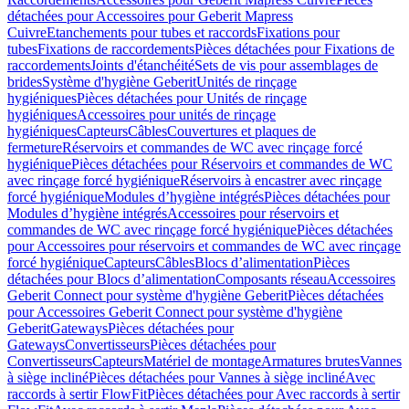
détachées pour Accessoires pour Geberit Mapress
Cuivre
Etanchements pour tubes et raccords
Fixations pour
tubes
Fixations de raccordements
Pièces détachées pour Fixations de
raccordements
Joints d'étanchéité
Sets de vis pour assemblages de
brides
Système d'hygiène Geberit
Unités de rinçage
hygiéniques
Pièces détachées pour Unités de rinçage
hygiéniques
Accessoires pour unités de rinçage
hygiéniques
Capteurs
Câbles
Couvertures et plaques de
fermeture
Réservoirs et commandes de WC avec rinçage forcé
hygiénique
Pièces détachées pour Réservoirs et commandes de WC
avec rinçage forcé hygiénique
Réservoirs à encastrer avec rinçage
forcé hygiénique
Modules d’hygiène intégrés
Pièces détachées pour
Modules d’hygiène intégrés
Accessoires pour réservoirs et
commandes de WC avec rinçage forcé hygiénique
Pièces détachées
pour Accessoires pour réservoirs et commandes de WC avec rinçage
forcé hygiénique
Capteurs
Câbles
Blocs d’alimentation
Pièces
détachées pour Blocs d’alimentation
Composants réseau
Accessoires
Geberit Connect pour système d'hygiène Geberit
Pièces détachées
pour Accessoires Geberit Connect pour système d'hygiène
Geberit
Gateways
Pièces détachées pour
Gateways
Convertisseurs
Pièces détachées pour
Convertisseurs
Capteurs
Matériel de montage
Armatures brutes
Vannes
à siège incliné
Pièces détachées pour Vannes à siège incliné
Avec
raccords à sertir FlowFit
Pièces détachées pour Avec raccords à sertir