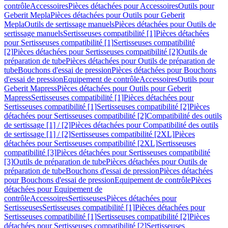
contrôle
Accessoires
Pièces détachées pour Accessoires
Outils pour
Geberit Mepla
Pièces détachées pour Outils pour Geberit
Mepla
Outils de sertissage manuels
Pièces détachées pour Outils de
sertissage manuels
Sertisseuses compatibilité [1]
Pièces détachées
pour Sertisseuses compatibilité [1]
Sertisseuses compatibilité
[2]
Pièces détachées pour Sertisseuses compatibilité [2]
Outils de
préparation de tube
Pièces détachées pour Outils de préparation de
tube
Bouchons d'essai de pression
Pièces détachées pour Bouchons
d'essai de pression
Equipement de contrôle
Accessoires
Outils pour
Geberit Mapress
Pièces détachées pour Outils pour Geberit
Mapress
Sertisseuses compatibilité [1]
Pièces détachées pour
Sertisseuses compatibilité [1]
Sertisseuses compatibilité [2]
Pièces
détachées pour Sertisseuses compatibilité [2]
Compatibilité des outils
de sertissage [1] / [2]
Pièces détachées pour Compatibilité des outils
de sertissage [1] / [2]
Sertisseuses compatibilité [2XL]
Pièces
détachées pour Sertisseuses compatibilité [2XL]
Sertisseuses
compatibilité [3]
Pièces détachées pour Sertisseuses compatibilité
[3]
Outils de préparation de tube
Pièces détachées pour Outils de
préparation de tube
Bouchons d'essai de pression
Pièces détachées
pour Bouchons d'essai de pression
Equipement de contrôle
Pièces
détachées pour Equipement de
contrôle
Accessoires
Sertisseuses
Pièces détachées pour
Sertisseuses
Sertisseuses compatibilité [1]
Pièces détachées pour
Sertisseuses compatibilité [1]
Sertisseuses compatibilité [2]
Pièces
détachées pour Sertisseuses compatibilité [2]
Sertisseuses