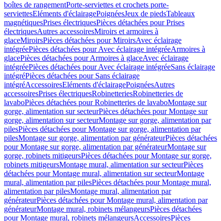
boîtes de rangement
Porte-serviettes et crochets porte-
serviettes
Eléments d'éclairage
Poignées
Jeux de pieds
Tableaux
magnétiques
Prises électriques
Pièces détachées pour Prises
électriques
Autres accessoires
Miroirs et armoires à
glace
Miroirs
Pièces détachées pour Miroirs
Avec éclairage
intégrée
Pièces détachées pour Avec éclairage intégrée
Armoires à
glace
Pièces détachées pour Armoires à glace
Avec éclairage
intégrée
Pièces détachées pour Avec éclairage intégrée
Sans éclairage
intégré
Pièces détachées pour Sans éclairage
intégré
Accessoires
Eléments d'éclairage
Poignées
Autres
accessoires
Prises électriques
Robinetteries
Robinetteries de
lavabo
Pièces détachées pour Robinetteries de lavabo
Montage sur
gorge, alimentation sur secteur
Pièces détachées pour Montage sur
gorge, alimentation sur secteur
Montage sur gorge, alimentation par
piles
Pièces détachées pour Montage sur gorge, alimentation par
piles
Montage sur gorge, alimentation par générateur
Pièces détachées
pour Montage sur gorge, alimentation par générateur
Montage sur
gorge, robinets mitigeurs
Pièces détachées pour Montage sur gorge,
robinets mitigeurs
Montage mural, alimentation sur secteur
Pièces
détachées pour Montage mural, alimentation sur secteur
Montage
mural, alimentation par piles
Pièces détachées pour Montage mural,
alimentation par piles
Montage mural, alimentation par
générateur
Pièces détachées pour Montage mural, alimentation par
générateur
Montage mural, robinets mélangeurs
Pièces détachées
pour Montage mural, robinets mélangeurs
Accessoires
Pièces