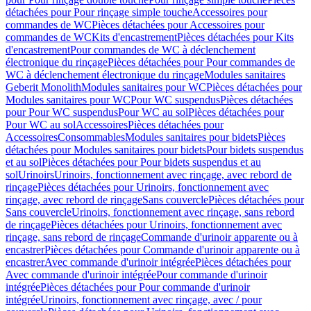
détachées pour Pour rinçage simple touche
Accessoires pour
commandes de WC
Pièces détachées pour Accessoires pour
commandes de WC
Kits d'encastrement
Pièces détachées pour Kits
d'encastrement
Pour commandes de WC à déclenchement
électronique du rinçage
Pièces détachées pour Pour commandes de
WC à déclenchement électronique du rinçage
Modules sanitaires
Geberit Monolith
Modules sanitaires pour WC
Pièces détachées pour
Modules sanitaires pour WC
Pour WC suspendus
Pièces détachées
pour Pour WC suspendus
Pour WC au sol
Pièces détachées pour
Pour WC au sol
Accessoires
Pièces détachées pour
Accessoires
Consommables
Modules sanitaires pour bidets
Pièces
détachées pour Modules sanitaires pour bidets
Pour bidets suspendus
et au sol
Pièces détachées pour Pour bidets suspendus et au
sol
Urinoirs
Urinoirs, fonctionnement avec rinçage, avec rebord de
rinçage
Pièces détachées pour Urinoirs, fonctionnement avec
rinçage, avec rebord de rinçage
Sans couvercle
Pièces détachées pour
Sans couvercle
Urinoirs, fonctionnement avec rinçage, sans rebord
de rinçage
Pièces détachées pour Urinoirs, fonctionnement avec
rinçage, sans rebord de rinçage
Commande d'urinoir apparente ou à
encastrer
Pièces détachées pour Commande d'urinoir apparente ou à
encastrer
Avec commande d'urinoir intégrée
Pièces détachées pour
Avec commande d'urinoir intégrée
Pour commande d'urinoir
intégrée
Pièces détachées pour Pour commande d'urinoir
intégrée
Urinoirs, fonctionnement avec rinçage, avec / pour