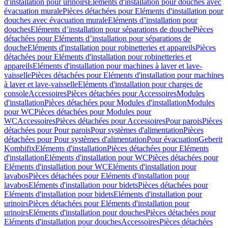
d'installation pour urinoirs
Eléments d'installation pour douches avec
évacuation murale
Pièces détachées pour Eléments d'installation pour
douches avec évacuation murale
Eléments d’installation pour
douches
Eléments d’installation pour séparations de douche
Pièces
détachées pour Eléments d’installation pour séparations de
douche
Eléments d'installation pour robinetteries et appareils
Pièces
détachées pour Eléments d'installation pour robinetteries et
appareils
Eléments d'installation pour machines à laver et lave-
vaisselle
Pièces détachées pour Eléments d'installation pour machines
à laver et lave-vaisselle
Eléments d'installation pour charges de
console
Accessoires
Pièces détachées pour Accessoires
Modules
d'installation
Pièces détachées pour Modules d'installation
Modules
pour WC
Pièces détachées pour Modules pour
WC
Accessoires
Pièces détachées pour Accessoires
Pour parois
Pièces
détachées pour Pour parois
Pour systèmes d'alimentation
Pièces
détachées pour Pour systèmes d'alimentation
Pour évacuation
Geberit
Kombifix
Eléments d'installation
Pièces détachées pour Eléments
d'installation
Eléments d'installation pour WC
Pièces détachées pour
Eléments d'installation pour WC
Eléments d'installation pour
lavabos
Pièces détachées pour Eléments d'installation pour
lavabos
Eléments d'installation pour bidets
Pièces détachées pour
Eléments d'installation pour bidets
Eléments d'installation pour
urinoirs
Pièces détachées pour Eléments d'installation pour
urinoirs
Eléments d'installation pour douches
Pièces détachées pour
Eléments d'installation pour douches
Accessoires
Pièces détachées