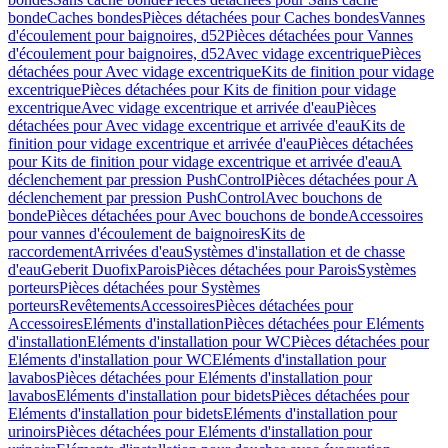
bonde
Caches bondes
Pièces détachées pour Caches bondes
Vannes
d'écoulement pour baignoires, d52
Pièces détachées pour Vannes
d'écoulement pour baignoires, d52
Avec vidage excentrique
Pièces
détachées pour Avec vidage excentrique
Kits de finition pour vidage
excentrique
Pièces détachées pour Kits de finition pour vidage
excentrique
Avec vidage excentrique et arrivée d'eau
Pièces
détachées pour Avec vidage excentrique et arrivée d'eau
Kits de
finition pour vidage excentrique et arrivée d'eau
Pièces détachées
pour Kits de finition pour vidage excentrique et arrivée d'eau
A
déclenchement par pression PushControl
Pièces détachées pour A
déclenchement par pression PushControl
Avec bouchons de
bonde
Pièces détachées pour Avec bouchons de bonde
Accessoires
pour vannes d'écoulement de baignoires
Kits de
raccordement
Arrivées d'eau
Systèmes d'installation et de chasse
d'eau
Geberit Duofix
Parois
Pièces détachées pour Parois
Systèmes
porteurs
Pièces détachées pour Systèmes
porteurs
Revêtements
Accessoires
Pièces détachées pour
Accessoires
Eléments d'installation
Pièces détachées pour Eléments
d'installation
Eléments d'installation pour WC
Pièces détachées pour
Eléments d'installation pour WC
Eléments d'installation pour
lavabos
Pièces détachées pour Eléments d'installation pour
lavabos
Eléments d'installation pour bidets
Pièces détachées pour
Eléments d'installation pour bidets
Eléments d'installation pour
urinoirs
Pièces détachées pour Eléments d'installation pour