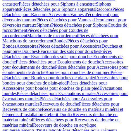
encastrer
Pièces détachées pour Siphons à encastrer
Siphons
apparents
Pièces détachées pour Siphons apparents
Raccords
Pièces
détachées pour Raccords
Accessoires
Vannes d'écoulement pour
déversoirs muraux
Pièces détachées pour Vannes d'écoulement pour
déversoirs muraux
Siphons
Pièces détachées pour Siphons
Coudes de
raccordement
Pièces détachées pour Coudes de
raccordement
Manchons de raccordement
Pièces détachées pour
Manchons de raccordement
Bondes
Pièces détachées pour
Bondes
Accessoires
Pièces détachées pour Accessoires
Douches et
baignoires
Douches
Evacuation des sols pour douches
Pièces
détachées pour Evacuation des sols pour douches
Ecoulements de
douche
Pièces détachées pour Ecoulements de douche
Accessoires
pour écoulements de douche
Pièces détachées pour Accessoires pour
écoulements de douche
Bondes pour douches de plain-pied
Pièces
détachées pour Bondes pour douches de plain-pied
Accessoires pour
bondes pour douches de plain-pied
Pièces détachées pour
Accessoires pour bondes pour douches de plain-pied
Evacuations
murales
Pièces détachées pour Evacuations murales
Accessoires pour
évacuations murales
Pièces détachées pour Accessoires pour
évacuations murales
Receveurs de douche
Pièces détachées pour
Receveurs de douche
Receveurs de douche en matériau minéral et
éléments d’installation Geberit Duofix
Receveurs de douche en
matériau minéral
Pièces détachées pour Receveurs de douche en
matériau minéral
Receveurs de douche en acrylique
sanitaire
Eléments d'installation
Pièces détachées pour Eléments