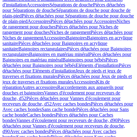
d'installation
Accessoires
Séparations de douche
Pièces détachées
pour Séparations de douche
Séparations de douche pour douche de
plain-pied
Pièces détachées pour Séparations de douche pour douche
de plain-pied
Accessoires
Pièces détachées pour Accessoires
Niches
de rangement pour douches
Pièces détachées pour Niches de
rangement pour douches
Niches de rangement
Pièces détachées pour
Niches de rangement
Accessoires
Baignoires
Baignoires en acrylique
sanitaire
Pièces détachées pour Baignoires en acrylique
sanitaire
Baignoires rectangulaires
Pièces détachées pour Baignoires
rectangulaires
Baignoires en matériau minéral
Pièces détachées pour
Baignoires en matériau minéral
Baignoires pour bébés
Pièces
détachées pour Baignoires pour bébés
Eléments d'installation
Pièces
détachées pour Eléments d'installation
Jeux de pieds et jeux de
traverses et fixations murales
Pièces détachées pour Jeux de pieds et
jeux de traverses et fixations murales
Accessoires
Kits de
réparation
Autres accessoires
Raccordements aux appareils pour
douches et baignoires
Vannes d'écoulement pour receveurs de
douche, d52
Pièces détachées pour Vannes d'écoulement pour
receveurs de douche, d52
Avec caches bondes
Pièces détachées pour
Avec caches bondes
Sans cache bonde
Pièces détachées pour Sans
cache bonde
Caches bondes
Pièces détachées pour Caches
bondes
Vannes d'écoulement pour receveurs de douche, d90
Pièces
détachées pour Vannes d'écoulement pour receveurs de douche,
d90
Avec caches bondes
Pièces détachées pour Avec caches
bondes
Sans cache bonde
Pièces détachées pour Sans cache