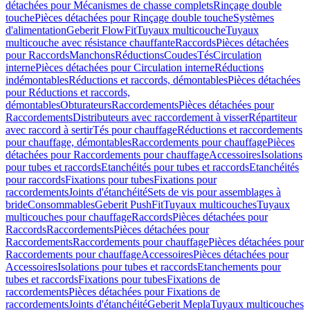
détachées pour Mécanismes de chasse complets
Rinçage double
touche
Pièces détachées pour Rinçage double touche
Systèmes
d'alimentation
Geberit FlowFit
Tuyaux multicouche
Tuyaux
multicouche avec résistance chauffante
Raccords
Pièces détachées
pour Raccords
Manchons
Réductions
Coudes
Tés
Circulation
interne
Pièces détachées pour Circulation interne
Réductions
indémontables
Réductions et raccords, démontables
Pièces détachées
pour Réductions et raccords,
démontables
Obturateurs
Raccordements
Pièces détachées pour
Raccordements
Distributeurs avec raccordement à visser
Répartiteur
avec raccord à sertir
Tés pour chauffage
Réductions et raccordements
pour chauffage, démontables
Raccordements pour chauffage
Pièces
détachées pour Raccordements pour chauffage
Accessoires
Isolations
pour tubes et raccords
Etanchéités pour tubes et raccords
Etanchéités
pour raccords
Fixations pour tubes
Fixations pour
raccordements
Joints d'étanchéité
Sets de vis pour assemblages à
bride
Consommables
Geberit PushFit
Tuyaux multicouches
Tuyaux
multicouches pour chauffage
Raccords
Pièces détachées pour
Raccords
Raccordements
Pièces détachées pour
Raccordements
Raccordements pour chauffage
Pièces détachées pour
Raccordements pour chauffage
Accessoires
Pièces détachées pour
Accessoires
Isolations pour tubes et raccords
Etanchements pour
tubes et raccords
Fixations pour tubes
Fixations de
raccordements
Pièces détachées pour Fixations de
raccordements
Joints d'étanchéité
Geberit Mepla
Tuyaux multicouches