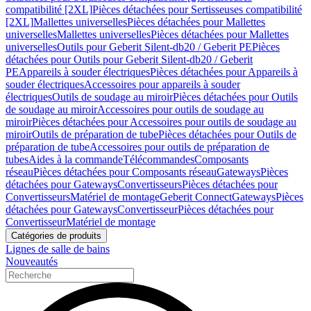
compatibilité [2XL]
Pièces détachées pour Sertisseuses compatibilité
[2XL]
Mallettes universelles
Pièces détachées pour Mallettes
universelles
Mallettes universelles
Pièces détachées pour Mallettes
universelles
Outils pour Geberit Silent-db20 / Geberit PE
Pièces
détachées pour Outils pour Geberit Silent-db20 / Geberit
PE
Appareils à souder électriques
Pièces détachées pour Appareils à
souder électriques
Accessoires pour appareils à souder
électriques
Outils de soudage au miroir
Pièces détachées pour Outils
de soudage au miroir
Accessoires pour outils de soudage au
miroir
Pièces détachées pour Accessoires pour outils de soudage au
miroir
Outils de préparation de tube
Pièces détachées pour Outils de
préparation de tube
Accessoires pour outils de préparation de
tubes
Aides à la commande
Télécommandes
Composants
réseau
Pièces détachées pour Composants réseau
Gateways
Pièces
détachées pour Gateways
Convertisseurs
Pièces détachées pour
Convertisseurs
Matériel de montage
Geberit Connect
Gateways
Pièces
détachées pour Gateways
Convertisseur
Pièces détachées pour
Convertisseur
Matériel de montage
Catégories de produits
Lignes de salle de bains
Nouveautés