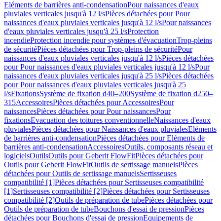
Eléments de barrières anti-condensation
Pour naissances d'eaux
pluviales verticales jusqu'à 12 l/s
Pièces détachées pour Pour
naissances d'eaux pluviales verticales jusqu'à 12 l/s
Pour naissances
d'eaux pluviales verticales jusqu'à 25 l/s
Protection
incendie
Protection incendie pour systèmes d'évacuation
Trop-pleins
de sécurité
Pièces détachées pour Trop-pleins de sécurité
Pour
naissances d'eaux pluviales verticales jusqu'à 12 l/s
Pièces détachées
pour Pour naissances d'eaux pluviales verticales jusqu'à 12 l/s
Pour
naissances d'eaux pluviales verticales jusqu'à 25 l/s
Pièces détachées
pour Pour naissances d'eaux pluviales verticales jusqu'à 25
l/s
Fixations
Système de fixation d40–200
Système de fixation d250–
315
Accessoires
Pièces détachées pour Accessoires
Pour
naissances
Pièces détachées pour Pour naissances
Pour
fixations
Evacuation des toitures conventionnelle
Naissances d'eaux
pluviales
Pièces détachées pour Naissances d'eaux pluviales
Eléments
de barrières anti-condensation
Pièces détachées pour Eléments de
barrières anti-condensation
Accessoires
Outils, composants réseau et
logiciels
Outils
Outils pour Geberit FlowFit
Pièces détachées pour
Outils pour Geberit FlowFit
Outils de sertissage manuels
Pièces
détachées pour Outils de sertissage manuels
Sertisseuses
compatibilité [1]
Pièces détachées pour Sertisseuses compatibilité
[1]
Sertisseuses compatibilité [2]
Pièces détachées pour Sertisseuses
compatibilité [2]
Outils de préparation de tube
Pièces détachées pour
Outils de préparation de tube
Bouchons d'essai de pression
Pièces
détachées pour Bouchons d'essai de pression
Equipements de