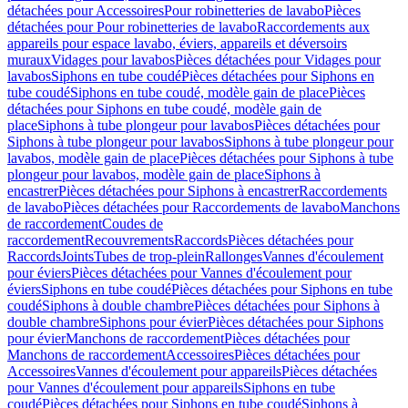
détachées pour Accessoires
Pour robinetteries de lavabo
Pièces
détachées pour Pour robinetteries de lavabo
Raccordements aux
appareils pour espace lavabo, éviers, appareils et déversoirs
muraux
Vidages pour lavabos
Pièces détachées pour Vidages pour
lavabos
Siphons en tube coudé
Pièces détachées pour Siphons en
tube coudé
Siphons en tube coudé, modèle gain de place
Pièces
détachées pour Siphons en tube coudé, modèle gain de
place
Siphons à tube plongeur pour lavabos
Pièces détachées pour
Siphons à tube plongeur pour lavabos
Siphons à tube plongeur pour
lavabos, modèle gain de place
Pièces détachées pour Siphons à tube
plongeur pour lavabos, modèle gain de place
Siphons à
encastrer
Pièces détachées pour Siphons à encastrer
Raccordements
de lavabo
Pièces détachées pour Raccordements de lavabo
Manchons
de raccordement
Coudes de
raccordement
Recouvrements
Raccords
Pièces détachées pour
Raccords
Joints
Tubes de trop-plein
Rallonges
Vannes d'écoulement
pour éviers
Pièces détachées pour Vannes d'écoulement pour
éviers
Siphons en tube coudé
Pièces détachées pour Siphons en tube
coudé
Siphons à double chambre
Pièces détachées pour Siphons à
double chambre
Siphons pour évier
Pièces détachées pour Siphons
pour évier
Manchons de raccordement
Pièces détachées pour
Manchons de raccordement
Accessoires
Pièces détachées pour
Accessoires
Vannes d'écoulement pour appareils
Pièces détachées
pour Vannes d'écoulement pour appareils
Siphons en tube
coudé
Pièces détachées pour Siphons en tube coudé
Siphons à