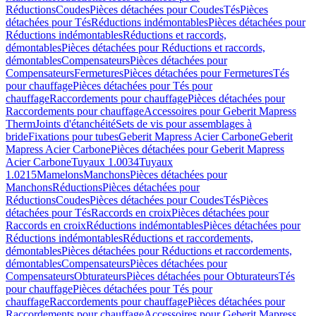
Réductions
Coudes
Pièces détachées pour Coudes
Tés
Pièces
détachées pour Tés
Réductions indémontables
Pièces détachées pour
Réductions indémontables
Réductions et raccords,
démontables
Pièces détachées pour Réductions et raccords,
démontables
Compensateurs
Pièces détachées pour
Compensateurs
Fermetures
Pièces détachées pour Fermetures
Tés
pour chauffage
Pièces détachées pour Tés pour
chauffage
Raccordements pour chauffage
Pièces détachées pour
Raccordements pour chauffage
Accessoires pour Geberit Mapress
Therm
Joints d'étanchéité
Sets de vis pour assemblages à
bride
Fixations pour tubes
Geberit Mapress Acier Carbone
Geberit
Mapress Acier Carbone
Pièces détachées pour Geberit Mapress
Acier Carbone
Tuyaux 1.0034
Tuyaux
1.0215
Mamelons
Manchons
Pièces détachées pour
Manchons
Réductions
Pièces détachées pour
Réductions
Coudes
Pièces détachées pour Coudes
Tés
Pièces
détachées pour Tés
Raccords en croix
Pièces détachées pour
Raccords en croix
Réductions indémontables
Pièces détachées pour
Réductions indémontables
Réductions et raccordements,
démontables
Pièces détachées pour Réductions et raccordements,
démontables
Compensateurs
Pièces détachées pour
Compensateurs
Obturateurs
Pièces détachées pour Obturateurs
Tés
pour chauffage
Pièces détachées pour Tés pour
chauffage
Raccordements pour chauffage
Pièces détachées pour
Raccordements pour chauffage
Accessoires pour Geberit Mapress