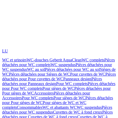
LU
WC et urinoirs
WC-douches Geberit AquaClean
WC complets
Pièces
détachées pour WC complets
WC suspendus
Pièces détachées pour
WC suspendus
WC au sol
Pièces détachées pour WC au sol
Sièges de
WC
Pièces détachées pour Sièges de WC
Pour cuvettes de WC
Pièces
détachées pour Pour cuvettes de WC
Panneaux design
Pièces
détachées pour Panneaux design
Pour WC complets
Pièces détachées
pour Pour WC complets
Pour sièges de WC
Pièces détachées pour
Pour sièges de WC
Accessoires
Pièces détachées pour
Accessoires
Pour WC complets
Pour sièges de WC
Pièces détachées
pour Pour sièges de WC
Pour sièges de WC et WC
complets
Consommables
WC et abattants WC
WC suspendus
Pièces
détachées pour WC suspendus
Cuvettes de WC à fond creux
Pièces
détachées pour Cuvettes de WC à fond creux
Cuvettes de WC à