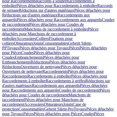
pour Raccordements
Raccords à souder
Raccordements à
emboîter
Pièces détachées pour Raccordements à emboîter
Raccords
de serrage
Réductions sur d'autres matériaux
Pièces détachées pour
Réductions sur d'autres matériaux
Raccordements aux
appareils
Pièces détachées pour Raccordements aux appareils
Coudes
de raccordement
Pièces détachées pour Coudes de
raccordement
Manchons de raccordement à emboîter
Pièces
détachées pour Manchons de raccordement à
emboîter
Accessoires
Colliers
Fixations pour
colliers
Obturateurs
Joints
Consommables
Geberit Silent-
PP
Tuyaux
Pièces détachées pour Tuyaux
Pièces
Pièces détachées
pour Pièces
Coudes
Pièces détachées pour
Coudes
Embranchements
Pièces détachées pour
Embranchements
Réductions
Pièces détachées pour
Réductions
Ouvertures de nettoyage
Pièces détachées pour
Ouvertures de nettoyage
Raccordements
Pièces détachées pour
Raccordements
Raccordements à emboîter
Pièces détachées pour
Raccordements à emboîter
Raccordements à griffes
Réductions sur
d'autres matériaux
Raccordements aux appareils
Pièces détachées
pour Raccordements aux appareils
Coudes de raccordement
Pièces
détachées pour Coudes de raccordement
Manchons de
raccordement
Pièces détachées pour Manchons de
raccordement
Accessoires
Obturateurs
Joints
Cape de
protection
Consommables
Geberit Silent-Pro
Tuyaux
Pièces détachées
pour Tuyaux
Pièces
Pièces détachées pour Pièces
Coudes
Pièces