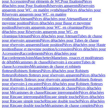
pour Accessoires
Pour eléments de WC
Pour fixations
Pièces
détachées pour Pour fixations
Réservoirs apparents
Réservoirs
apparents pour WC, en matière synthétique
Pièces détachées pour
Réservoirs apparents pour WC, en matière
synthétique
Attenant
Pièces détachées pour Attenant
Basse et
moyenne position
Pièces détachées pour Basse et moyenne
position
Réservoirs apparents pour WC, en céramique
Pièces
détachées pour Réservoirs apparents pour WC, en
céramique
Attenant
Pièces détachées pour Attenant
Tubes de chasse
pour réservoirs apparents
Pièces détachées pour Tubes de chasse
pour réservoirs apparents
Haute position
Pièces détachées pour Haute
position
Basse et moyenne position
Accessoires
Pièces détachées pour
Accessoires
Raccordements
Pièces détachées pour
Raccordements
Joints
Manchettes
Mamelons, rosaces et modérateurs
de débit
Mécanismes de chasse
Réservoirs à encastrer
Tubes de
chasse
Accessoires
Mécanismes de chasse et robinets
flotteurs
Robinets flotteurs
Pièces détachées pour Robinets
flotteurs
Robinets flotteurs pour réservoirs apparents
Pièces détachées
pour Robinets flotteurs pour réservoirs apparents
Robinets flotteurs
pour réservoirs à encastrer
Pièces détachées pour Robinets flotteurs
pour réservoirs à encastrer
Mécanismes de chasse
Pièces détachées
pour Mécanismes de chasse
Rinçage interrompable
Pièces détachées
pour Rinçage interrompable
Rinçage simple touche
Pièces détachées
pour Rinçage simple touche
Rinçage double touche
Pièces détachées
pour Rinçage double touche
Mécanismes de chasse complets
Pièces