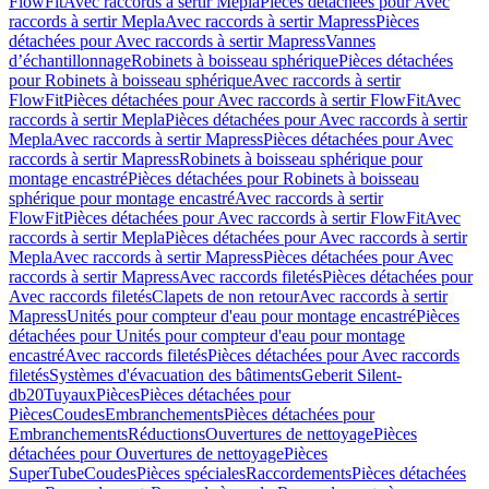
FlowFit
Avec raccords à sertir Mepla
Pièces détachées pour Avec
raccords à sertir Mepla
Avec raccords à sertir Mapress
Pièces
détachées pour Avec raccords à sertir Mapress
Vannes
d’échantillonnage
Robinets à boisseau sphérique
Pièces détachées
pour Robinets à boisseau sphérique
Avec raccords à sertir
FlowFit
Pièces détachées pour Avec raccords à sertir FlowFit
Avec
raccords à sertir Mepla
Pièces détachées pour Avec raccords à sertir
Mepla
Avec raccords à sertir Mapress
Pièces détachées pour Avec
raccords à sertir Mapress
Robinets à boisseau sphérique pour
montage encastré
Pièces détachées pour Robinets à boisseau
sphérique pour montage encastré
Avec raccords à sertir
FlowFit
Pièces détachées pour Avec raccords à sertir FlowFit
Avec
raccords à sertir Mepla
Pièces détachées pour Avec raccords à sertir
Mepla
Avec raccords à sertir Mapress
Pièces détachées pour Avec
raccords à sertir Mapress
Avec raccords filetés
Pièces détachées pour
Avec raccords filetés
Clapets de non retour
Avec raccords à sertir
Mapress
Unités pour compteur d'eau pour montage encastré
Pièces
détachées pour Unités pour compteur d'eau pour montage
encastré
Avec raccords filetés
Pièces détachées pour Avec raccords
filetés
Systèmes d'évacuation des bâtiments
Geberit Silent-
db20
Tuyaux
Pièces
Pièces détachées pour
Pièces
Coudes
Embranchements
Pièces détachées pour
Embranchements
Réductions
Ouvertures de nettoyage
Pièces
détachées pour Ouvertures de nettoyage
Pièces
SuperTube
Coudes
Pièces spéciales
Raccordements
Pièces détachées