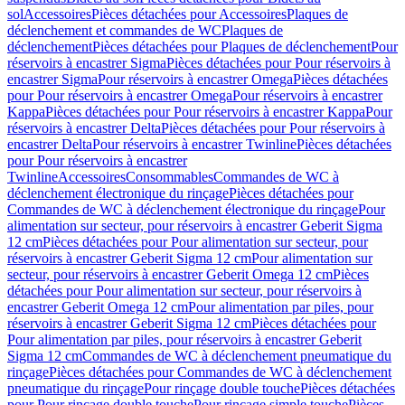
sol
Accessoires
Pièces détachées pour Accessoires
Plaques de
déclenchement et commandes de WC
Plaques de
déclenchement
Pièces détachées pour Plaques de déclenchement
Pour
réservoirs à encastrer Sigma
Pièces détachées pour Pour réservoirs à
encastrer Sigma
Pour réservoirs à encastrer Omega
Pièces détachées
pour Pour réservoirs à encastrer Omega
Pour réservoirs à encastrer
Kappa
Pièces détachées pour Pour réservoirs à encastrer Kappa
Pour
réservoirs à encastrer Delta
Pièces détachées pour Pour réservoirs à
encastrer Delta
Pour réservoirs à encastrer Twinline
Pièces détachées
pour Pour réservoirs à encastrer
Twinline
Accessoires
Consommables
Commandes de WC à
déclenchement électronique du rinçage
Pièces détachées pour
Commandes de WC à déclenchement électronique du rinçage
Pour
alimentation sur secteur, pour réservoirs à encastrer Geberit Sigma
12 cm
Pièces détachées pour Pour alimentation sur secteur, pour
réservoirs à encastrer Geberit Sigma 12 cm
Pour alimentation sur
secteur, pour réservoirs à encastrer Geberit Omega 12 cm
Pièces
détachées pour Pour alimentation sur secteur, pour réservoirs à
encastrer Geberit Omega 12 cm
Pour alimentation par piles, pour
réservoirs à encastrer Geberit Sigma 12 cm
Pièces détachées pour
Pour alimentation par piles, pour réservoirs à encastrer Geberit
Sigma 12 cm
Commandes de WC à déclenchement pneumatique du
rinçage
Pièces détachées pour Commandes de WC à déclenchement
pneumatique du rinçage
Pour rinçage double touche
Pièces détachées
pour Pour rinçage double touche
Pour rinçage simple touche
Pièces