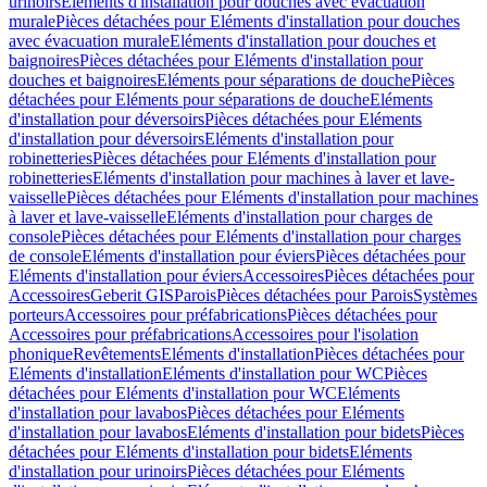
urinoirs
Eléments d'installation pour douches avec évacuation
murale
Pièces détachées pour Eléments d'installation pour douches
avec évacuation murale
Eléments d'installation pour douches et
baignoires
Pièces détachées pour Eléments d'installation pour
douches et baignoires
Eléments pour séparations de douche
Pièces
détachées pour Eléments pour séparations de douche
Eléments
d'installation pour déversoirs
Pièces détachées pour Eléments
d'installation pour déversoirs
Eléments d'installation pour
robinetteries
Pièces détachées pour Eléments d'installation pour
robinetteries
Eléments d'installation pour machines à laver et lave-
vaisselle
Pièces détachées pour Eléments d'installation pour machines
à laver et lave-vaisselle
Eléments d'installation pour charges de
console
Pièces détachées pour Eléments d'installation pour charges
de console
Eléments d'installation pour éviers
Pièces détachées pour
Eléments d'installation pour éviers
Accessoires
Pièces détachées pour
Accessoires
Geberit GIS
Parois
Pièces détachées pour Parois
Systèmes
porteurs
Accessoires pour préfabrications
Pièces détachées pour
Accessoires pour préfabrications
Accessoires pour l'isolation
phonique
Revêtements
Eléments d'installation
Pièces détachées pour
Eléments d'installation
Eléments d'installation pour WC
Pièces
détachées pour Eléments d'installation pour WC
Eléments
d'installation pour lavabos
Pièces détachées pour Eléments
d'installation pour lavabos
Eléments d'installation pour bidets
Pièces
détachées pour Eléments d'installation pour bidets
Eléments
d'installation pour urinoirs
Pièces détachées pour Eléments