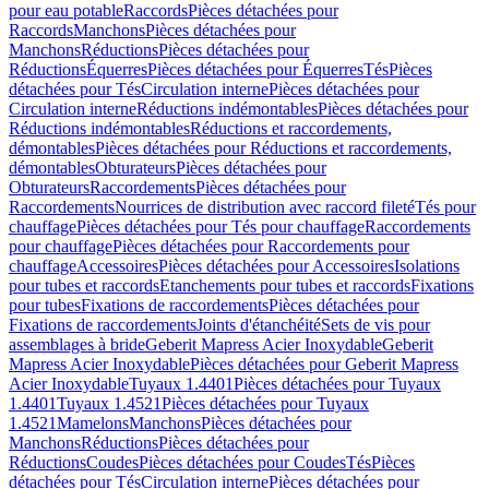
pour eau potable
Raccords
Pièces détachées pour
Raccords
Manchons
Pièces détachées pour
Manchons
Réductions
Pièces détachées pour
Réductions
Équerres
Pièces détachées pour Équerres
Tés
Pièces
détachées pour Tés
Circulation interne
Pièces détachées pour
Circulation interne
Réductions indémontables
Pièces détachées pour
Réductions indémontables
Réductions et raccordements,
démontables
Pièces détachées pour Réductions et raccordements,
démontables
Obturateurs
Pièces détachées pour
Obturateurs
Raccordements
Pièces détachées pour
Raccordements
Nourrices de distribution avec raccord fileté
Tés pour
chauffage
Pièces détachées pour Tés pour chauffage
Raccordements
pour chauffage
Pièces détachées pour Raccordements pour
chauffage
Accessoires
Pièces détachées pour Accessoires
Isolations
pour tubes et raccords
Etanchements pour tubes et raccords
Fixations
pour tubes
Fixations de raccordements
Pièces détachées pour
Fixations de raccordements
Joints d'étanchéité
Sets de vis pour
assemblages à bride
Geberit Mapress Acier Inoxydable
Geberit
Mapress Acier Inoxydable
Pièces détachées pour Geberit Mapress
Acier Inoxydable
Tuyaux 1.4401
Pièces détachées pour Tuyaux
1.4401
Tuyaux 1.4521
Pièces détachées pour Tuyaux
1.4521
Mamelons
Manchons
Pièces détachées pour
Manchons
Réductions
Pièces détachées pour
Réductions
Coudes
Pièces détachées pour Coudes
Tés
Pièces
détachées pour Tés
Circulation interne
Pièces détachées pour