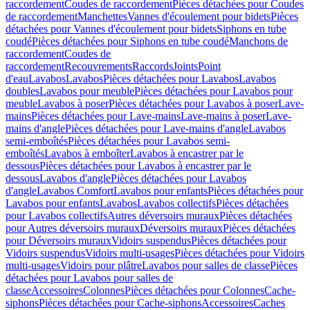
raccordement
Coudes de raccordement
Pièces détachées pour Coudes
de raccordement
Manchettes
Vannes d'écoulement pour bidets
Pièces
détachées pour Vannes d'écoulement pour bidets
Siphons en tube
coudé
Pièces détachées pour Siphons en tube coudé
Manchons de
raccordement
Coudes de
raccordement
Recouvrements
Raccords
Joints
Point
d'eau
Lavabos
Lavabos
Pièces détachées pour Lavabos
Lavabos
doubles
Lavabos pour meuble
Pièces détachées pour Lavabos pour
meuble
Lavabos à poser
Pièces détachées pour Lavabos à poser
Lave-
mains
Pièces détachées pour Lave-mains
Lave-mains à poser
Lave-
mains d'angle
Pièces détachées pour Lave-mains d'angle
Lavabos
semi-emboîtés
Pièces détachées pour Lavabos semi-
emboîtés
Lavabos à emboîter
Lavabos à encastrer par le
dessous
Pièces détachées pour Lavabos à encastrer par le
dessous
Lavabos d'angle
Pièces détachées pour Lavabos
d'angle
Lavabos Comfort
Lavabos pour enfants
Pièces détachées pour
Lavabos pour enfants
Lavabos
Lavabos collectifs
Pièces détachées
pour Lavabos collectifs
Autres déversoirs muraux
Pièces détachées
pour Autres déversoirs muraux
Déversoirs muraux
Pièces détachées
pour Déversoirs muraux
Vidoirs suspendus
Pièces détachées pour
Vidoirs suspendus
Vidoirs multi-usages
Pièces détachées pour Vidoirs
multi-usages
Vidoirs pour plâtre
Lavabos pour salles de classe
Pièces
détachées pour Lavabos pour salles de
classe
Accessoires
Colonnes
Pièces détachées pour Colonnes
Cache-
siphons
Pièces détachées pour Cache-siphons
Accessoires
Caches