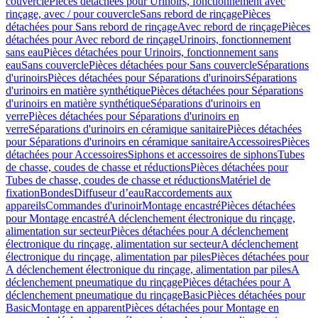
couvercle
Pièces détachées pour Urinoirs, fonctionnement avec
rinçage, avec / pour couvercle
Sans rebord de rinçage
Pièces
détachées pour Sans rebord de rinçage
Avec rebord de rinçage
Pièces
détachées pour Avec rebord de rinçage
Urinoirs, fonctionnement
sans eau
Pièces détachées pour Urinoirs, fonctionnement sans
eau
Sans couvercle
Pièces détachées pour Sans couvercle
Séparations
d'urinoirs
Pièces détachées pour Séparations d'urinoirs
Séparations
d'urinoirs en matière synthétique
Pièces détachées pour Séparations
d'urinoirs en matière synthétique
Séparations d'urinoirs en
verre
Pièces détachées pour Séparations d'urinoirs en
verre
Séparations d'urinoirs en céramique sanitaire
Pièces détachées
pour Séparations d'urinoirs en céramique sanitaire
Accessoires
Pièces
détachées pour Accessoires
Siphons et accessoires de siphons
Tubes
de chasse, coudes de chasse et réductions
Pièces détachées pour
Tubes de chasse, coudes de chasse et réductions
Matériel de
fixation
Bondes
Diffuseur d’eau
Raccordements aux
appareils
Commandes d'urinoir
Montage encastré
Pièces détachées
pour Montage encastré
A déclenchement électronique du rinçage,
alimentation sur secteur
Pièces détachées pour A déclenchement
électronique du rinçage, alimentation sur secteur
A déclenchement
électronique du rinçage, alimentation par piles
Pièces détachées pour
A déclenchement électronique du rinçage, alimentation par piles
A
déclenchement pneumatique du rinçage
Pièces détachées pour A
déclenchement pneumatique du rinçage
Basic
Pièces détachées pour
Basic
Montage en apparent
Pièces détachées pour Montage en