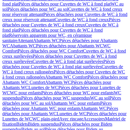
fond plat
Pièces détachées pour Cuvettes de WC à fond plat
WC au
sol
Pièces détachées pour WC au sol
Cuvettes de WC à fond creux
pour réservoir attenant
Pièces détachées pour Cuvettes de WC à fond
creux pour réservoir attenant
Cuvettes de WC à fond creux
Pièces
détachées pour Cuvettes de WC à fond creux
Cuvettes de WC à
fond plat
Pièces détachées pour Cuvettes de WC à fond
plat
Réservoirs apparents pour WC, en céramique
sanitaire
Attenant
Abattants WC
Pièces détachées pour Abattants
WC
Abattants WC
Pièces détachées pour Abattants WC
WC
Comfort
Pièces détachées pour WC Comfort
Cuvettes de WC à fond
creux surélevées
Pièces détachées pour Cuvettes de WC à fond
creux surélevées
Cuvettes de WC à fond plat surélevées
Pièces
détachées pour Cuvettes de WC à fond plat surélevées
Cuvettes de
WC à fond creux rallongées
Pièces détachées pour Cuvettes de WC
à fond creux rallongées
Abattants WC Comfort
Pièces détachées pour
Abattants WC Comfort
Abattants WC
Pièces détachées pour
Abattants WC
Lunettes de WC
Pièces détachées pour Lunettes de
WC
WC pour enfants
Pièces détachées pour WC pour enfants
WC
suspendus
Pièces détachées pour WC suspendus
WC au sol
Pièces
détachées pour WC au sol
Abattants WC pour enfants
Pièces
détachées pour Abattants WC pour enfants
Abattants WC
Pièces
détachées pour Abattants WC
Lunettes de WC
Pièces détachées pour
Lunettes de WC
WC plain-pied
Avec rinçage
Accessoires
Matériel de
fixation
Bidets
Bidets suspendus
Pièces détachées pour Bidets
suspendus
Bidets au sol
Pièces détachées pour Bidets au