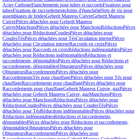
Acier Carbone
Etanchements pour tubes et raccords
Fixations pour
tubes
Fixations de raccordements
Joints d'étanchéité
Sets de vis pour
assemblages de brides
Geberit Mapress Cuivre
Geberit Mapress
Cuivre
Pièces détachées pour Geberit Mapress
Cuivre
Manchons
Pièces détachées pour Manchons
Réductions
Pièces
détachées pour Réductions
Coudes
Pièces détachées pour
Coudes
Tés
Pièces détachées pour Tés
Circulation interne
Pièces
détachées pour Circulation interne
Raccords en croix
Pièces
détachées pour Raccords en croix
Réductions indémontables
Pièces
détachées pour Réductions indémontables
Réductions et
raccordements, démontables
Pièces détachées pour Réductions et
raccordements, démontables
Obturateurs
Pièces détachées pour
Obturateurs
Raccordements
Pièces détachées pour
Raccordements
Tés pour chauffage
Pièces détachées pour Tés pour
chauffage
Raccordements pour chauffage
Pièces détachées pour
Raccordements pour chauffage
Geberit Mapress Cuivre, gaz
Pièces
détachées pour Geberit Mapress Cuivre, gaz
Manchons
Pièces
détachées pour Manchons
Réductions
Pièces détachées pour
Réductions
Coudes
Pièces détachées pour Coudes
Tés
Pièces
détachées pour Tés
Réductions indémontables
Pièces détachées pour
Réductions indémontables
Réductions et raccordements,
démontables
Pièces détachées pour Réductions et raccordements,
démontables
Obturateurs
Pièces détachées pour
Obturateurs
Raccordements
Pièces détachées pour
Raccordements
Accessoires pour Geberit Mapress Cuivre
Pièces