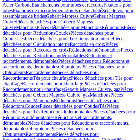
Acier Carbone
Etanchements pour tubes et raccords
Fixations pour
tubes
Fixations de raccordements
Joints d'étanchéité
Sets de vis pour
assemblages de brides
Geberit Mapress Cuivre
Geberit Mapress
Cuivre
Pièces détachées pour Geberit Mapress
Cuivre
Manchons
Pièces détachées pour Manchons
Réductions
Pièces
détachées pour Réductions
Coudes
Pièces détachées pour
Coudes
Tés
Pièces détachées pour Tés
Circulation interne
Pièces
détachées pour Circulation interne
Raccords en croix
Pièces
détachées pour Raccords en croix
Réductions indémontables
Pièces
détachées pour Réductions indémontables
Réductions et
raccordements, démontables
Pièces détachées pour Réductions et
raccordements, démontables
Obturateurs
Pièces détachées pour
Obturateurs
Raccordements
Pièces détachées pour
Raccordements
Tés pour chauffage
Pièces détachées pour Tés pour
chauffage
Raccordements pour chauffage
Pièces détachées pour
Raccordements pour chauffage
Geberit Mapress Cuivre, gaz
Pièces
détachées pour Geberit Mapress Cuivre, gaz
Manchons
Pièces
détachées pour Manchons
Réductions
Pièces détachées pour
Réductions
Coudes
Pièces détachées pour Coudes
Tés
Pièces
détachées pour Tés
Réductions indémontables
Pièces détachées pour
Réductions indémontables
Réductions et raccordements,
démontables
Pièces détachées pour Réductions et raccordements,
démontables
Obturateurs
Pièces détachées pour
Obturateurs
Raccordements
Pièces détachées pour
Raccordements
Accessoires pour Geberit Mapress Cuivre
Pièces