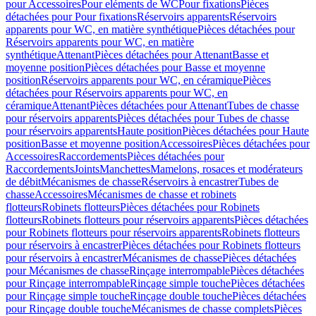
pour Accessoires
Pour eléments de WC
Pour fixations
Pièces
détachées pour Pour fixations
Réservoirs apparents
Réservoirs
apparents pour WC, en matière synthétique
Pièces détachées pour
Réservoirs apparents pour WC, en matière
synthétique
Attenant
Pièces détachées pour Attenant
Basse et
moyenne position
Pièces détachées pour Basse et moyenne
position
Réservoirs apparents pour WC, en céramique
Pièces
détachées pour Réservoirs apparents pour WC, en
céramique
Attenant
Pièces détachées pour Attenant
Tubes de chasse
pour réservoirs apparents
Pièces détachées pour Tubes de chasse
pour réservoirs apparents
Haute position
Pièces détachées pour Haute
position
Basse et moyenne position
Accessoires
Pièces détachées pour
Accessoires
Raccordements
Pièces détachées pour
Raccordements
Joints
Manchettes
Mamelons, rosaces et modérateurs
de débit
Mécanismes de chasse
Réservoirs à encastrer
Tubes de
chasse
Accessoires
Mécanismes de chasse et robinets
flotteurs
Robinets flotteurs
Pièces détachées pour Robinets
flotteurs
Robinets flotteurs pour réservoirs apparents
Pièces détachées
pour Robinets flotteurs pour réservoirs apparents
Robinets flotteurs
pour réservoirs à encastrer
Pièces détachées pour Robinets flotteurs
pour réservoirs à encastrer
Mécanismes de chasse
Pièces détachées
pour Mécanismes de chasse
Rinçage interrompable
Pièces détachées
pour Rinçage interrompable
Rinçage simple touche
Pièces détachées
pour Rinçage simple touche
Rinçage double touche
Pièces détachées
pour Rinçage double touche
Mécanismes de chasse complets
Pièces