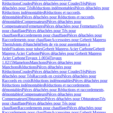
Réductions
Coudes
Pièces détachées pour Coudes
Tés
Pièces
détachées pour Tés
Réductions indémontables
Pièces détachées pour
Réductions indémontables
Réductions et raccords,
démontables
Pièces détachées pour Réductions et raccords,
démontables
Compensateurs
Pièces détachées pour
Compensateurs
Fermetures
Pièces détachées pour Fermetures
Tés
pour chauffage
Pièces détachées pour Tés pour
chauffage
Raccordements pour chauffage
Pièces détachées pour
Raccordements pour chauffage
Accessoires pour Geberit Mapress
Therm
Joints d'étanchéité
Sets de vis pour assemblages à
bride
Fixations pour tubes
Geberit Mapress Acier Carbone
Geberit
Mapress Acier Carbone
Pièces détachées pour Geberit Mapress
Acier Carbone
Tuyaux 1.0034
Tuyaux
1.0215
Mamelons
Manchons
Pièces détachées pour
Manchons
Réductions
Pièces détachées pour
Réductions
Coudes
Pièces détachées pour Coudes
Tés
Pièces
détachées pour Tés
Raccords en croix
Pièces détachées pour
Raccords en croix
Réductions indémontables
Pièces détachées pour
Réductions indémontables
Réductions et raccordements,
démontables
Pièces détachées pour Réductions et raccordements,
démontables
Compensateurs
Pièces détachées pour
Compensateurs
Obturateurs
Pièces détachées pour Obturateurs
Tés
pour chauffage
Pièces détachées pour Tés pour
chauffage
Raccordements pour chauffage
Pièces détachées pour
Raccordements pour chauffage
Accessoires pour Geberit Mapress