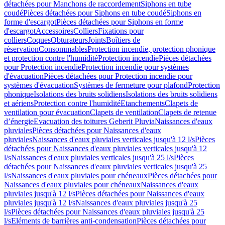
détachées pour Manchons de raccordement
Siphons en tube
coudé
Pièces détachées pour Siphons en tube coudé
Siphons en
forme d'escargot
Pièces détachées pour Siphons en forme
d'escargot
Accessoires
Colliers
Fixations pour
colliers
Coques
Obturateurs
Joints
Boîtiers de
réservation
Consommables
Protection incendie, protection phonique
et protection contre l'humidité
Protection incendie
Pièces détachées
pour Protection incendie
Protection incendie pour systèmes
d'évacuation
Pièces détachées pour Protection incendie pour
systèmes d'évacuation
Systèmes de fermeture pour plafond
Protection
phonique
Isolations des bruits solidiens
Isolations des bruits solidiens
et aériens
Protection contre l'humidité
Etanchements
Clapets de
ventilation pour évacuation
Clapets de ventilation
Clapets de retenue
d’énergie
Evacuation des toitures Geberit Pluvia
Naissances d'eaux
pluviales
Pièces détachées pour Naissances d'eaux
pluviales
Naissances d'eaux pluviales verticales jusqu'à 12 l/s
Pièces
détachées pour Naissances d'eaux pluviales verticales jusqu'à 12
l/s
Naissances d'eaux pluviales verticales jusqu'à 25 l/s
Pièces
détachées pour Naissances d'eaux pluviales verticales jusqu'à 25
l/s
Naissances d'eaux pluviales pour chéneaux
Pièces détachées pour
Naissances d'eaux pluviales pour chéneaux
Naissances d'eaux
pluviales jusqu'à 12 l/s
Pièces détachées pour Naissances d'eaux
pluviales jusqu'à 12 l/s
Naissances d'eaux pluviales jusqu'à 25
l/s
Pièces détachées pour Naissances d'eaux pluviales jusqu'à 25
l/s
Eléments de barrières anti-condensation
Pièces détachées pour