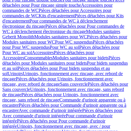
détachées pour Pour rinçage simple touche
Accessoires pour
commandes de WC
Pièces détachées pour Accessoires pour
commandes de WC
Kits d'encastrement
Pièces détachées pour Kits
d'encastrement
Pour commandes de WC à déclenchement
électronique du rinçage
Pièces détachées pour Pour commandes de
WC à déclenchement électronique du rinçage
Modules sanitaires
Geberit Monolith
Modules sanitaires pour WC
Pièces détachées pour
Modules sanitaires pour WC
Pour WC suspendus
Pièces détachées
pour Pour WC suspendus
Pour WC au sol
Pièces détachées pour
Pour WC au sol
Accessoires
Pièces détachées pour
Accessoires
Consommables
Modules sanitaires pour bidets
Pièces
détachées pour Modules sanitaires pour bidets
Pour bidets suspendus
et au sol
Pièces détachées pour Pour bidets suspendus et au
sol
Urinoirs
Urinoirs, fonctionnement avec rinçage, avec rebord de
rinçage
Pièces détachées pour Urinoirs, fonctionnement avec
rinçage, avec rebord de rinçage
Sans couvercle
Pièces détachées pour
Sans couvercle
Urinoirs, fonctionnement avec rinçage, sans rebord
de rinçage
Pièces détachées pour Urinoirs, fonctionnement avec
rinçage, sans rebord de rinçage
Commande d'urinoir apparente ou à
encastrer
Pièces détachées pour Commande d'urinoir apparente ou à
encastrer
Avec commande d'urinoir intégrée
Pièces détachées pour
Avec commande d'urinoir intégrée
Pour commande d'urinoir
intégrée
Pièces détachées pour Pour commande d'urinoir
intégrée
Urinoirs, fonctionnement avec rinçage, avec / pour