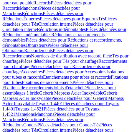
pour eau potable
Raccords
Pièces détachées pour
Raccords
Manchons
Pièces détachées pour
Manchons
Réductions
Pièces détachées pour
Réductions
Équerres
Pièces détachées pour Équerres
Tés
Pièces
détachées pour Tés
Circulation interne
Pièces détachées pour
Circulation interne
Réductions indémontables
Pièces détachées pour
Réductions indémontables
Réductions et raccordements,
démontables
Pièces détachées pour Réductions et raccordements,
démontables
Obturateurs
Pièces détachées pour
Obturateurs
Raccordements
Pièces détachées pour
Raccordements
Nourrices de distribution avec raccord fileté
Tés pour
chauffage
Pièces détachées pour Tés pour chauffage
Raccordements
pour chauffage
Pièces détachées pour Raccordements pour
chauffage
Accessoires
Pièces détachées pour Accessoires
Isolations
pour tubes et raccords
Etanchements pour tubes et raccords
Fixations
pour tubes
Fixations de raccordements
Pièces détachées pour
Fixations de raccordements
Joints d'étanchéité
Sets de vis pour
assemblages à bride
Geberit Mapress Acier Inoxydable
Geberit
Mapress Acier Inoxydable
Pièces détachées pour Geberit Mapress
Acier Inoxydable
Tuyaux 1.4401
Pièces détachées pour Tuyaux
1.4401
Tuyaux 1.4521
Pièces détachées pour Tuyaux
1.4521
Mamelons
Manchons
Pièces détachées pour
Manchons
Réductions
Pièces détachées pour
Réductions
Coudes
Pièces détachées pour Coudes
Tés
Pièces
détachées pour Tés
Circulation interne
Pièces détachées pour