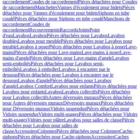
raccordement
Coudes de raccordement
Pièces détachées pour Coudes
de raccordement
Manchettes
Vannes d'écoulement pour bidets
Pièces
détachées pour Vannes d'écoulement pour bidets
Siphons en tube
coudé
Pièces détachées pour Siphons en tube coudé
Manchons de
raccordement
Coudes de
raccordement
Recouvrements
Raccords
Joints
Point
d'eau
Lavabos
Lavabos
Pièces détachées pour Lavabos
Lavabos
doubles
Lavabos pour meuble
Pièces détachées pour Lavabos pour
meuble
Lavabos à poser
Pièces détachées pour Lavabos à poser
Lave-
mains
Pièces détachées pour Lave-mains
Lave-mains à poser
Lave-
mains d'angle
Pièces détachées pour Lave-mains d'angle
Lavabos
semi-emboîtés
Pièces détachées pour Lavabos semi-
emboîtés
Lavabos à emboîter
Lavabos à encastrer par le
dessous
Pièces détachées pour Lavabos à encastrer par le
dessous
Lavabos d'angle
Pièces détachées pour Lavabos
d'angle
Lavabos Comfort
Lavabos pour enfants
Pièces détachées pour
Lavabos pour enfants
Lavabos
Lavabos collectifs
Pièces détachées
pour Lavabos collectifs
Autres déversoirs muraux
Pièces détachées
pour Autres déversoirs muraux
Déversoirs muraux
Pièces détachées
pour Déversoirs muraux
Vidoirs suspendus
Pièces détachées pour
Vidoirs suspendus
Vidoirs multi-usages
Pièces détachées pour Vidoirs
multi-usages
Vidoirs pour plâtre
Lavabos pour salles de classe
Pièces
détachées pour Lavabos pour salles de
classe
Accessoires
Colonnes
Pièces détachées pour Colonnes
Cache-
siphons
Pièces détachées pour Cache-siphons
Accessoires
Caches