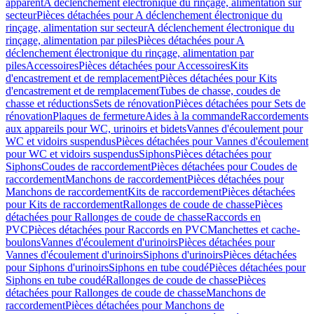
apparent
A déclenchement électronique du rinçage, alimentation sur
secteur
Pièces détachées pour A déclenchement électronique du
rinçage, alimentation sur secteur
A déclenchement électronique du
rinçage, alimentation par piles
Pièces détachées pour A
déclenchement électronique du rinçage, alimentation par
piles
Accessoires
Pièces détachées pour Accessoires
Kits
d'encastrement et de remplacement
Pièces détachées pour Kits
d'encastrement et de remplacement
Tubes de chasse, coudes de
chasse et réductions
Sets de rénovation
Pièces détachées pour Sets de
rénovation
Plaques de fermeture
Aides à la commande
Raccordements
aux appareils pour WC, urinoirs et bidets
Vannes d'écoulement pour
WC et vidoirs suspendus
Pièces détachées pour Vannes d'écoulement
pour WC et vidoirs suspendus
Siphons
Pièces détachées pour
Siphons
Coudes de raccordement
Pièces détachées pour Coudes de
raccordement
Manchons de raccordement
Pièces détachées pour
Manchons de raccordement
Kits de raccordement
Pièces détachées
pour Kits de raccordement
Rallonges de coude de chasse
Pièces
détachées pour Rallonges de coude de chasse
Raccords en
PVC
Pièces détachées pour Raccords en PVC
Manchettes et cache-
boulons
Vannes d'écoulement d'urinoirs
Pièces détachées pour
Vannes d'écoulement d'urinoirs
Siphons d'urinoirs
Pièces détachées
pour Siphons d'urinoirs
Siphons en tube coudé
Pièces détachées pour
Siphons en tube coudé
Rallonges de coude de chasse
Pièces
détachées pour Rallonges de coude de chasse
Manchons de
raccordement
Pièces détachées pour Manchons de