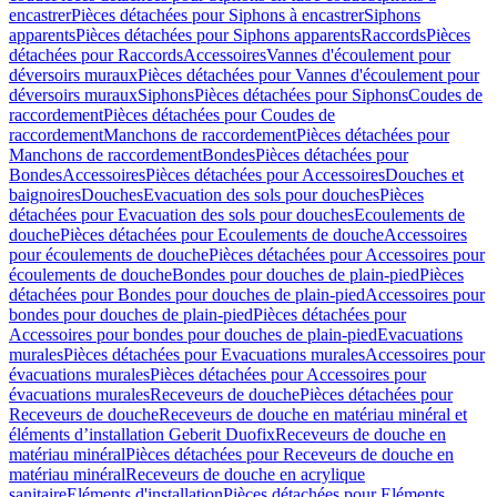
encastrer
Pièces détachées pour Siphons à encastrer
Siphons
apparents
Pièces détachées pour Siphons apparents
Raccords
Pièces
détachées pour Raccords
Accessoires
Vannes d'écoulement pour
déversoirs muraux
Pièces détachées pour Vannes d'écoulement pour
déversoirs muraux
Siphons
Pièces détachées pour Siphons
Coudes de
raccordement
Pièces détachées pour Coudes de
raccordement
Manchons de raccordement
Pièces détachées pour
Manchons de raccordement
Bondes
Pièces détachées pour
Bondes
Accessoires
Pièces détachées pour Accessoires
Douches et
baignoires
Douches
Evacuation des sols pour douches
Pièces
détachées pour Evacuation des sols pour douches
Ecoulements de
douche
Pièces détachées pour Ecoulements de douche
Accessoires
pour écoulements de douche
Pièces détachées pour Accessoires pour
écoulements de douche
Bondes pour douches de plain-pied
Pièces
détachées pour Bondes pour douches de plain-pied
Accessoires pour
bondes pour douches de plain-pied
Pièces détachées pour
Accessoires pour bondes pour douches de plain-pied
Evacuations
murales
Pièces détachées pour Evacuations murales
Accessoires pour
évacuations murales
Pièces détachées pour Accessoires pour
évacuations murales
Receveurs de douche
Pièces détachées pour
Receveurs de douche
Receveurs de douche en matériau minéral et
éléments d’installation Geberit Duofix
Receveurs de douche en
matériau minéral
Pièces détachées pour Receveurs de douche en
matériau minéral
Receveurs de douche en acrylique
sanitaire
Eléments d'installation
Pièces détachées pour Eléments