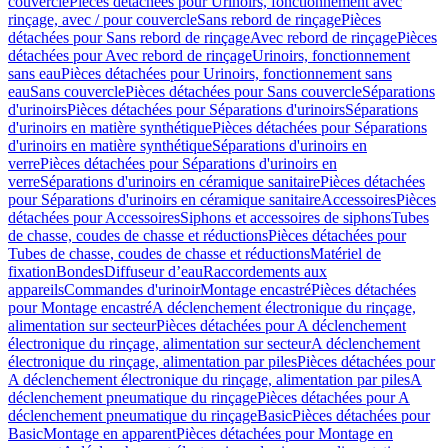
couvercle
Pièces détachées pour Urinoirs, fonctionnement avec
rinçage, avec / pour couvercle
Sans rebord de rinçage
Pièces
détachées pour Sans rebord de rinçage
Avec rebord de rinçage
Pièces
détachées pour Avec rebord de rinçage
Urinoirs, fonctionnement
sans eau
Pièces détachées pour Urinoirs, fonctionnement sans
eau
Sans couvercle
Pièces détachées pour Sans couvercle
Séparations
d'urinoirs
Pièces détachées pour Séparations d'urinoirs
Séparations
d'urinoirs en matière synthétique
Pièces détachées pour Séparations
d'urinoirs en matière synthétique
Séparations d'urinoirs en
verre
Pièces détachées pour Séparations d'urinoirs en
verre
Séparations d'urinoirs en céramique sanitaire
Pièces détachées
pour Séparations d'urinoirs en céramique sanitaire
Accessoires
Pièces
détachées pour Accessoires
Siphons et accessoires de siphons
Tubes
de chasse, coudes de chasse et réductions
Pièces détachées pour
Tubes de chasse, coudes de chasse et réductions
Matériel de
fixation
Bondes
Diffuseur d’eau
Raccordements aux
appareils
Commandes d'urinoir
Montage encastré
Pièces détachées
pour Montage encastré
A déclenchement électronique du rinçage,
alimentation sur secteur
Pièces détachées pour A déclenchement
électronique du rinçage, alimentation sur secteur
A déclenchement
électronique du rinçage, alimentation par piles
Pièces détachées pour
A déclenchement électronique du rinçage, alimentation par piles
A
déclenchement pneumatique du rinçage
Pièces détachées pour A
déclenchement pneumatique du rinçage
Basic
Pièces détachées pour
Basic
Montage en apparent
Pièces détachées pour Montage en