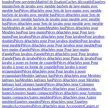
bondes
Porte-serviettes
Matériel de fixation
Caches décoratifs
Etagères
murales
Sets de lavabo avec meuble bas
Sets de lave-mains avec
meuble bas
Pièces détachées pour Sets de lave-mains avec meuble
bas
Sets de lavabo avec meuble bas
Pièces détachées pour Sets de
lavabo avec meuble bas
Sets de lavabo pour meuble avec meuble
bas
Pièces détachées pour Sets de lavabo pour meuble avec meuble
bas
Meubles de salle de bains
Meubles bas
Pièces détachées pour
Meubles bas
Pour lave-mains
Pièces détachées pour Pour lave-
mains
Pour lavabos
Pièces détachées pour Pour lavabos
Pour lavabos
doubles
Pièces détachées pour Pour lavabos doubles
Pour lavabos
pour meuble
Pièces détachées pour Pour lavabos pour meuble
Pour
lave-mains d'angle
Pièces détachées pour Pour lave-mains
d'angle
Pour lavabos d'angle
Pièces détachées pour Pour lavabos
d'angle
Plans de lavabo
Pièces détachées pour Plans de lavabo
Pour
lavabo à poser en forme de coupelle
Pièces détachées pour Pour
lavabo à poser en forme de coupelle
Pour lavabo à poser
rectangulaire
Pièces détachées pour Pour lavabo à poser
rectangulaire
Meubles latéraux bas
Pièces détachées pour Meubles
latéraux bas
Meubles latéraux bas
Pièces détachées pour Meubles
latéraux bas
Colonnes hautes
Pièces détachées pour Colonnes
hautes
Colonnes mi-hautes
Pièces détachées pour Colonnes mi-
hautes
Armoires hautes compactes
Pièces détachées pour Armoires
hautes compactes
Autres meubles
Pièces détachées pour Autres
meubles
Etagères murales
Pièces détachées pour Etagères
murales
Accessoires
Pièces détachées pour Accessoires
Casiers et