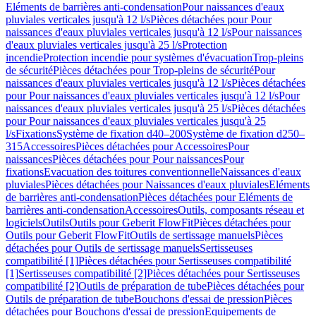
Eléments de barrières anti-condensation
Pour naissances d'eaux
pluviales verticales jusqu'à 12 l/s
Pièces détachées pour Pour
naissances d'eaux pluviales verticales jusqu'à 12 l/s
Pour naissances
d'eaux pluviales verticales jusqu'à 25 l/s
Protection
incendie
Protection incendie pour systèmes d'évacuation
Trop-pleins
de sécurité
Pièces détachées pour Trop-pleins de sécurité
Pour
naissances d'eaux pluviales verticales jusqu'à 12 l/s
Pièces détachées
pour Pour naissances d'eaux pluviales verticales jusqu'à 12 l/s
Pour
naissances d'eaux pluviales verticales jusqu'à 25 l/s
Pièces détachées
pour Pour naissances d'eaux pluviales verticales jusqu'à 25
l/s
Fixations
Système de fixation d40–200
Système de fixation d250–
315
Accessoires
Pièces détachées pour Accessoires
Pour
naissances
Pièces détachées pour Pour naissances
Pour
fixations
Evacuation des toitures conventionnelle
Naissances d'eaux
pluviales
Pièces détachées pour Naissances d'eaux pluviales
Eléments
de barrières anti-condensation
Pièces détachées pour Eléments de
barrières anti-condensation
Accessoires
Outils, composants réseau et
logiciels
Outils
Outils pour Geberit FlowFit
Pièces détachées pour
Outils pour Geberit FlowFit
Outils de sertissage manuels
Pièces
détachées pour Outils de sertissage manuels
Sertisseuses
compatibilité [1]
Pièces détachées pour Sertisseuses compatibilité
[1]
Sertisseuses compatibilité [2]
Pièces détachées pour Sertisseuses
compatibilité [2]
Outils de préparation de tube
Pièces détachées pour
Outils de préparation de tube
Bouchons d'essai de pression
Pièces
détachées pour Bouchons d'essai de pression
Equipements de