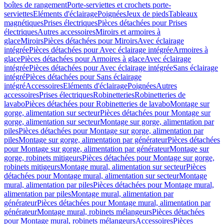
boîtes de rangement
Porte-serviettes et crochets porte-
serviettes
Eléments d'éclairage
Poignées
Jeux de pieds
Tableaux
magnétiques
Prises électriques
Pièces détachées pour Prises
électriques
Autres accessoires
Miroirs et armoires à
glace
Miroirs
Pièces détachées pour Miroirs
Avec éclairage
intégrée
Pièces détachées pour Avec éclairage intégrée
Armoires à
glace
Pièces détachées pour Armoires à glace
Avec éclairage
intégrée
Pièces détachées pour Avec éclairage intégrée
Sans éclairage
intégré
Pièces détachées pour Sans éclairage
intégré
Accessoires
Eléments d'éclairage
Poignées
Autres
accessoires
Prises électriques
Robinetteries
Robinetteries de
lavabo
Pièces détachées pour Robinetteries de lavabo
Montage sur
gorge, alimentation sur secteur
Pièces détachées pour Montage sur
gorge, alimentation sur secteur
Montage sur gorge, alimentation par
piles
Pièces détachées pour Montage sur gorge, alimentation par
piles
Montage sur gorge, alimentation par générateur
Pièces détachées
pour Montage sur gorge, alimentation par générateur
Montage sur
gorge, robinets mitigeurs
Pièces détachées pour Montage sur gorge,
robinets mitigeurs
Montage mural, alimentation sur secteur
Pièces
détachées pour Montage mural, alimentation sur secteur
Montage
mural, alimentation par piles
Pièces détachées pour Montage mural,
alimentation par piles
Montage mural, alimentation par
générateur
Pièces détachées pour Montage mural, alimentation par
générateur
Montage mural, robinets mélangeurs
Pièces détachées
pour Montage mural, robinets mélangeurs
Accessoires
Pièces