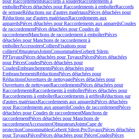
pour Raccordements
Raccords à souder
Raccordements à
emboîter
Pièces détachées pour Raccordements à emboîter
Raccords
de serrage
Réductions sur d'autres matériaux
Pièces détachées pour
Réductions sur d'autres matériaux
Raccordements aux
appareils
Pièces détachées pour Raccordements aux appareils
Coudes
de raccordement
Pièces détachées pour Coudes de
raccordement
Manchons de raccordement à emboîter
Pièces
détachées pour Manchons de raccordement à
emboîter
Accessoires
Colliers
Fixations pour
colliers
Obturateurs
Joints
Consommables
Geberit Silent-
PP
Tuyaux
Pièces détachées pour Tuyaux
Pièces
Pièces détachées
pour Pièces
Coudes
Pièces détachées pour
Coudes
Embranchements
Pièces détachées pour
Embranchements
Réductions
Pièces détachées pour
Réductions
Ouvertures de nettoyage
Pièces détachées pour
Ouvertures de nettoyage
Raccordements
Pièces détachées pour
Raccordements
Raccordements à emboîter
Pièces détachées pour
Raccordements à emboîter
Raccordements à griffes
Réductions sur
d'autres matériaux
Raccordements aux appareils
Pièces détachées
pour Raccordements aux appareils
Coudes de raccordement
Pièces
détachées pour Coudes de raccordement
Manchons de
raccordement
Pièces détachées pour Manchons de
raccordement
Accessoires
Obturateurs
Joints
Cape de
protection
Consommables
Geberit Silent-Pro
Tuyaux
Pièces détachées
pour Tuyaux
Pièces
Pièces détachées pour Pièces
Coudes
Pièces