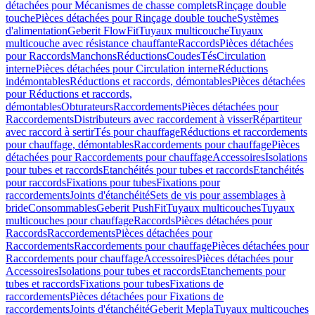
détachées pour Mécanismes de chasse complets
Rinçage double
touche
Pièces détachées pour Rinçage double touche
Systèmes
d'alimentation
Geberit FlowFit
Tuyaux multicouche
Tuyaux
multicouche avec résistance chauffante
Raccords
Pièces détachées
pour Raccords
Manchons
Réductions
Coudes
Tés
Circulation
interne
Pièces détachées pour Circulation interne
Réductions
indémontables
Réductions et raccords, démontables
Pièces détachées
pour Réductions et raccords,
démontables
Obturateurs
Raccordements
Pièces détachées pour
Raccordements
Distributeurs avec raccordement à visser
Répartiteur
avec raccord à sertir
Tés pour chauffage
Réductions et raccordements
pour chauffage, démontables
Raccordements pour chauffage
Pièces
détachées pour Raccordements pour chauffage
Accessoires
Isolations
pour tubes et raccords
Etanchéités pour tubes et raccords
Etanchéités
pour raccords
Fixations pour tubes
Fixations pour
raccordements
Joints d'étanchéité
Sets de vis pour assemblages à
bride
Consommables
Geberit PushFit
Tuyaux multicouches
Tuyaux
multicouches pour chauffage
Raccords
Pièces détachées pour
Raccords
Raccordements
Pièces détachées pour
Raccordements
Raccordements pour chauffage
Pièces détachées pour
Raccordements pour chauffage
Accessoires
Pièces détachées pour
Accessoires
Isolations pour tubes et raccords
Etanchements pour
tubes et raccords
Fixations pour tubes
Fixations de
raccordements
Pièces détachées pour Fixations de
raccordements
Joints d'étanchéité
Geberit Mepla
Tuyaux multicouches