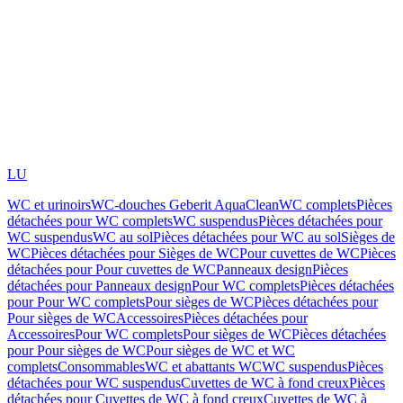
LU
WC et urinoirs
WC-douches Geberit AquaClean
WC complets
Pièces
détachées pour WC complets
WC suspendus
Pièces détachées pour
WC suspendus
WC au sol
Pièces détachées pour WC au sol
Sièges de
WC
Pièces détachées pour Sièges de WC
Pour cuvettes de WC
Pièces
détachées pour Pour cuvettes de WC
Panneaux design
Pièces
détachées pour Panneaux design
Pour WC complets
Pièces détachées
pour Pour WC complets
Pour sièges de WC
Pièces détachées pour
Pour sièges de WC
Accessoires
Pièces détachées pour
Accessoires
Pour WC complets
Pour sièges de WC
Pièces détachées
pour Pour sièges de WC
Pour sièges de WC et WC
complets
Consommables
WC et abattants WC
WC suspendus
Pièces
détachées pour WC suspendus
Cuvettes de WC à fond creux
Pièces
détachées pour Cuvettes de WC à fond creux
Cuvettes de WC à