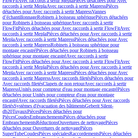
FlowFit
Avec raccords à sertir Mepla
Pièces détachées pour Avec
raccords à sertir Mepla
Avec raccords à sertir Mapress
Pièces
détachées pour Avec raccords à sertir Mapress
Vannes
d’échantillonnage
Robinets à boisseau sphérique
Pièces détachées
pour Robinets à boisseau sphérique
Avec raccords à sertir
FlowFit
Pièces détachées pour Avec raccords à sertir FlowFit
Avec
raccords à sertir Mepla
Pièces détachées pour Avec raccords à sertir
Mepla
Avec raccords à sertir Mapress
Pièces détachées pour Avec
raccords à sertir Mapress
Robinets à boisseau sphérique pour
montage encastré
Pièces détachées pour Robinets à boisseau
sphérique pour montage encastré
Avec raccords à sertir
FlowFit
Pièces détachées pour Avec raccords à sertir FlowFit
Avec
raccords à sertir Mepla
Pièces détachées pour Avec raccords à sertir
Mepla
Avec raccords à sertir Mapress
Pièces détachées pour Avec
raccords à sertir Mapress
Avec raccords filetés
Pièces détachées pour
Avec raccords filetés
Clapets de non retour
Avec raccords à sertir
Mapress
Unités pour compteur d'eau pour montage encastré
Pièces
détachées pour Unités pour compteur d'eau pour montage
encastré
Avec raccords filetés
Pièces détachées pour Avec raccords
filetés
Systèmes d'évacuation des bâtiments
Geberit Silent-
db20
Tuyaux
Pièces
Pièces détachées pour
Pièces
Coudes
Embranchements
Pièces détachées pour
Embranchements
Réductions
Ouvertures de nettoyage
Pièces
détachées pour Ouvertures de nettoyage
Pièces
SuperTube
Coudes
Pièces spéciales
Raccordements
Pièces détachées