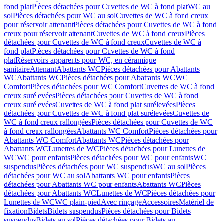
fond plat
Pièces détachées pour Cuvettes de WC à fond plat
WC au
sol
Pièces détachées pour WC au sol
Cuvettes de WC à fond creux
pour réservoir attenant
Pièces détachées pour Cuvettes de WC à fond
creux pour réservoir attenant
Cuvettes de WC à fond creux
Pièces
détachées pour Cuvettes de WC à fond creux
Cuvettes de WC à
fond plat
Pièces détachées pour Cuvettes de WC à fond
plat
Réservoirs apparents pour WC, en céramique
sanitaire
Attenant
Abattants WC
Pièces détachées pour Abattants
WC
Abattants WC
Pièces détachées pour Abattants WC
WC
Comfort
Pièces détachées pour WC Comfort
Cuvettes de WC à fond
creux surélevées
Pièces détachées pour Cuvettes de WC à fond
creux surélevées
Cuvettes de WC à fond plat surélevées
Pièces
détachées pour Cuvettes de WC à fond plat surélevées
Cuvettes de
WC à fond creux rallongées
Pièces détachées pour Cuvettes de WC
à fond creux rallongées
Abattants WC Comfort
Pièces détachées pour
Abattants WC Comfort
Abattants WC
Pièces détachées pour
Abattants WC
Lunettes de WC
Pièces détachées pour Lunettes de
WC
WC pour enfants
Pièces détachées pour WC pour enfants
WC
suspendus
Pièces détachées pour WC suspendus
WC au sol
Pièces
détachées pour WC au sol
Abattants WC pour enfants
Pièces
détachées pour Abattants WC pour enfants
Abattants WC
Pièces
détachées pour Abattants WC
Lunettes de WC
Pièces détachées pour
Lunettes de WC
WC plain-pied
Avec rinçage
Accessoires
Matériel de
fixation
Bidets
Bidets suspendus
Pièces détachées pour Bidets
suspendus
Bidets au sol
Pièces détachées pour Bidets au