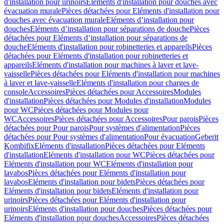
d'installation pour urinoirs
Eléments d'installation pour douches avec
évacuation murale
Pièces détachées pour Eléments d'installation pour
douches avec évacuation murale
Eléments d’installation pour
douches
Eléments d’installation pour séparations de douche
Pièces
détachées pour Eléments d’installation pour séparations de
douche
Eléments d'installation pour robinetteries et appareils
Pièces
détachées pour Eléments d'installation pour robinetteries et
appareils
Eléments d'installation pour machines à laver et lave-
vaisselle
Pièces détachées pour Eléments d'installation pour machines
à laver et lave-vaisselle
Eléments d'installation pour charges de
console
Accessoires
Pièces détachées pour Accessoires
Modules
d'installation
Pièces détachées pour Modules d'installation
Modules
pour WC
Pièces détachées pour Modules pour
WC
Accessoires
Pièces détachées pour Accessoires
Pour parois
Pièces
détachées pour Pour parois
Pour systèmes d'alimentation
Pièces
détachées pour Pour systèmes d'alimentation
Pour évacuation
Geberit
Kombifix
Eléments d'installation
Pièces détachées pour Eléments
d'installation
Eléments d'installation pour WC
Pièces détachées pour
Eléments d'installation pour WC
Eléments d'installation pour
lavabos
Pièces détachées pour Eléments d'installation pour
lavabos
Eléments d'installation pour bidets
Pièces détachées pour
Eléments d'installation pour bidets
Eléments d'installation pour
urinoirs
Pièces détachées pour Eléments d'installation pour
urinoirs
Eléments d'installation pour douches
Pièces détachées pour
Eléments d'installation pour douches
Accessoires
Pièces détachées