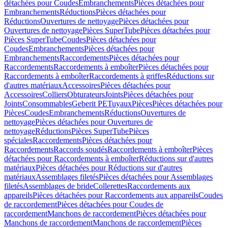
détachées pour Coudes
Embranchements
Pièces détachées pour
Embranchements
Réductions
Pièces détachées pour
Réductions
Ouvertures de nettoyage
Pièces détachées pour
Ouvertures de nettoyage
Pièces SuperTube
Pièces détachées pour
Pièces SuperTube
Coudes
Pièces détachées pour
Coudes
Embranchements
Pièces détachées pour
Embranchements
Raccordements
Pièces détachées pour
Raccordements
Raccordements à emboîter
Pièces détachées pour
Raccordements à emboîter
Raccordements à griffes
Réductions sur
d'autres matériaux
Accessoires
Pièces détachées pour
Accessoires
Colliers
Obturateurs
Joints
Pièces détachées pour
Joints
Consommables
Geberit PE
Tuyaux
Pièces
Pièces détachées pour
Pièces
Coudes
Embranchements
Réductions
Ouvertures de
nettoyage
Pièces détachées pour Ouvertures de
nettoyage
Réductions
Pièces SuperTube
Pièces
spéciales
Raccordements
Pièces détachées pour
Raccordements
Raccords soudés
Raccordements à emboîter
Pièces
détachées pour Raccordements à emboîter
Réductions sur d'autres
matériaux
Pièces détachées pour Réductions sur d'autres
matériaux
Assemblages filetés
Pièces détachées pour Assemblages
filetés
Assemblages de bride
Collerettes
Raccordements aux
appareils
Pièces détachées pour Raccordements aux appareils
Coudes
de raccordement
Pièces détachées pour Coudes de
raccordement
Manchons de raccordement
Pièces détachées pour
Manchons de raccordement
Manchons de raccordement
Pièces