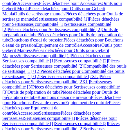
contrôle
Accessoires
Pièces détachées pour Accessoires
Outils pour
Geberit Mepla
Pièces détachées pour Outils pour Geberit
Mepla
Outils de sertissage manuels
Pièces détachées pour Outils de
sertissage manuels
Sertisseuses compatibilité [1]
Pièces détachées
pour Sertisseuses compatibilité [1]
Sertisseuses compatibilité
[2]
Pièces détachées pour Sertisseuses compatibilité [2]
Outils de
préparation de tube
Pièces détachées pour Outils de préparation de
tube
Bouchons d'essai de pression
Pièces détachées pour Bouchons
d'essai de pression
Equipement de contrôle
Accessoires
Outils pour
Geberit Mapress
Pièces détachées pour Outils pour Geberit
Mapress
Sertisseuses compatibilité [1]
Pièces détachées pour
Sertisseuses compatibilité [1]
Sertisseuses compatibilité [2]
Pièces
détachées pour Sertisseuses compatibilité [2]
Compatibilité des outils
de sertissage [1] / [2]
Pièces détachées pour Compatibilité des outils
de sertissage [1] / [2]
Sertisseuses compatibilité [2XL]
Pièces
détachées pour Sertisseuses compatibilité [2XL]
Sertisseuses
compatibilité [3]
Pièces détachées pour Sertisseuses compatibilité
[3]
Outils de préparation de tube
Pièces détachées pour Outils de
préparation de tube
Bouchons d'essai de pression
Pièces détachées
pour Bouchons d'essai de pression
Equipement de contrôle
Pièces
détachées pour Equipement de
contrôle
Accessoires
Sertisseuses
Pièces détachées pour
Sertisseuses
Sertisseuses compatibilité [1]
Pièces détachées pour
Sertisseuses compatibilité [1]
Sertisseuses compatibilité [2]
Pièces
détachées pour Sertisseuses compatibilité [2]
Sertisseuses