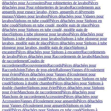
détachées pour Accessoires
Pour robinetteries de lavabo
Pièces
détachées pour Pour robinetteries de lavabo
Raccordements aux
appareils pour espace lavabo, éviers, appareils et déversoirs
muraux
Vidages pour lavabos
Pièces détachées pour Vidages pour
lavabos
Siphons en tube coudé
Pièces détachées pour Siphons en
tube coudé
Siphons en tube coudé, modèle gain de place
Pièces
détachées pour Siphons en tube coudé, modèle gain de
place
Siphons à tube plongeur pour lavabos
Pièces détachées pour
Siphons à tube plongeur pour lavabos
Siphons à tube plongeur pour
lavabos, modèle gain de place
Pièces détachées pour Siphons à tube
plongeur pour lavabos, modèle gain de place
Siphons à
encastrer
Pièces détachées pour Siphons à encastrer
Raccordements
de lavabo
Pièces détachées pour Raccordements de lavabo
Manchons
de raccordement
Coudes de
raccordement
Recouvrements
Raccords
Pièces détachées pour
Raccords
Joints
Tubes de trop-plein
Rallonges
Vannes d'écoulement
pour éviers
Pièces détachées pour Vannes d'écoulement pour
éviers
Siphons en tube coudé
Pièces détachées pour Siphons en tube
coudé
Siphons à double chambre
Pièces détachées pour Siphons à
double chambre
Siphons pour évier
Pièces détachées pour Siphons
pour évier
Manchons de raccordement
Pièces détachées pour
Manchons de raccordement
Accessoires
Pièces détachées pour
Accessoires
Vannes d'écoulement pour appareils
Pièces détachées
pour Vannes d'écoulement pour appareils
Siphons en tube
coudé
Pièces détachées pour Siphons en tube coudé
Siphons à