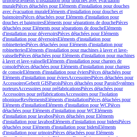
urinoirs
Eléments d'installation pour douches avec évacuation
murale
Pièces détachées pour Eléments d'installation pour douches
avec évacuation murale
Eléments d'installation pour douches et
baignoires
Pièces détachées pour Eléments d'installation pour
douches et baignoires
Eléments pour séparations de douche
Pièces
détachées pour Eléments pour séparations de douche
Eléments
d'installation pour déversoirs
Pièces détachées pour Eléments
d'installation pour déversoirs
Eléments d'installation pour
robinetteries
Pièces détachées pour Eléments d'installation pour
robinetteries
Eléments d'installation pour machines à laver et lave-
vaisselle
Pièces détachées pour Eléments d'installation pour machines
à laver et lave-vaisselle
Eléments d'installation pour charges de
console
Pièces détachées pour Eléments d'installation pour charges
de console
Eléments d'installation pour éviers
Pièces détachées pour
Eléments d'installation pour éviers
Accessoires
Pièces détachées pour
Accessoires
Geberit GIS
Parois
Pièces détachées pour Parois
Systèmes
porteurs
Accessoires pour préfabrications
Pièces détachées pour
Accessoires pour préfabrications
Accessoires pour l'isolation
phonique
Revêtements
Eléments d'installation
Pièces détachées pour
Eléments d'installation
Eléments d'installation pour WC
Pièces
détachées pour Eléments d'installation pour WC
Eléments
d'installation pour lavabos
Pièces détachées pour Eléments
d'installation pour lavabos
Eléments d'installation pour bidets
Pièces
détachées pour Eléments d'installation pour bidets
Eléments
d'installation pour urinoirs
Pièces détachées pour Eléments