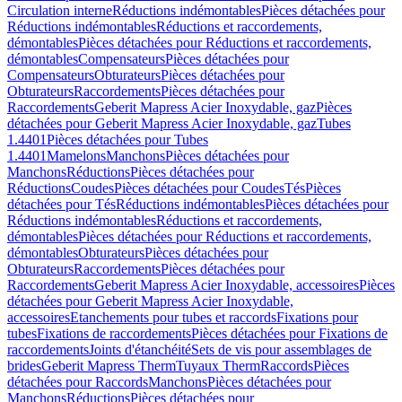
Circulation interne
Réductions indémontables
Pièces détachées pour
Réductions indémontables
Réductions et raccordements,
démontables
Pièces détachées pour Réductions et raccordements,
démontables
Compensateurs
Pièces détachées pour
Compensateurs
Obturateurs
Pièces détachées pour
Obturateurs
Raccordements
Pièces détachées pour
Raccordements
Geberit Mapress Acier Inoxydable, gaz
Pièces
détachées pour Geberit Mapress Acier Inoxydable, gaz
Tubes
1.4401
Pièces détachées pour Tubes
1.4401
Mamelons
Manchons
Pièces détachées pour
Manchons
Réductions
Pièces détachées pour
Réductions
Coudes
Pièces détachées pour Coudes
Tés
Pièces
détachées pour Tés
Réductions indémontables
Pièces détachées pour
Réductions indémontables
Réductions et raccordements,
démontables
Pièces détachées pour Réductions et raccordements,
démontables
Obturateurs
Pièces détachées pour
Obturateurs
Raccordements
Pièces détachées pour
Raccordements
Geberit Mapress Acier Inoxydable, accessoires
Pièces
détachées pour Geberit Mapress Acier Inoxydable,
accessoires
Etanchements pour tubes et raccords
Fixations pour
tubes
Fixations de raccordements
Pièces détachées pour Fixations de
raccordements
Joints d'étanchéité
Sets de vis pour assemblages de
brides
Geberit Mapress Therm
Tuyaux Therm
Raccords
Pièces
détachées pour Raccords
Manchons
Pièces détachées pour
Manchons
Réductions
Pièces détachées pour