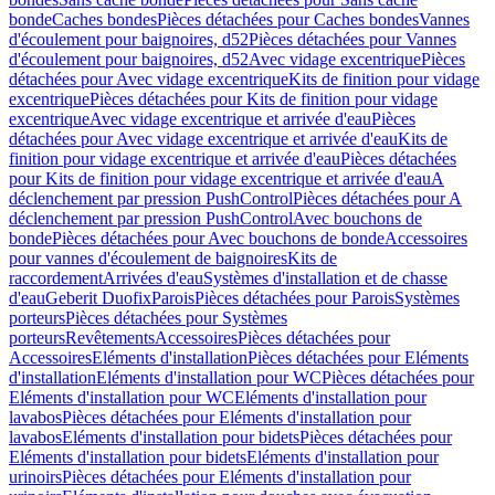
bonde
Caches bondes
Pièces détachées pour Caches bondes
Vannes
d'écoulement pour baignoires, d52
Pièces détachées pour Vannes
d'écoulement pour baignoires, d52
Avec vidage excentrique
Pièces
détachées pour Avec vidage excentrique
Kits de finition pour vidage
excentrique
Pièces détachées pour Kits de finition pour vidage
excentrique
Avec vidage excentrique et arrivée d'eau
Pièces
détachées pour Avec vidage excentrique et arrivée d'eau
Kits de
finition pour vidage excentrique et arrivée d'eau
Pièces détachées
pour Kits de finition pour vidage excentrique et arrivée d'eau
A
déclenchement par pression PushControl
Pièces détachées pour A
déclenchement par pression PushControl
Avec bouchons de
bonde
Pièces détachées pour Avec bouchons de bonde
Accessoires
pour vannes d'écoulement de baignoires
Kits de
raccordement
Arrivées d'eau
Systèmes d'installation et de chasse
d'eau
Geberit Duofix
Parois
Pièces détachées pour Parois
Systèmes
porteurs
Pièces détachées pour Systèmes
porteurs
Revêtements
Accessoires
Pièces détachées pour
Accessoires
Eléments d'installation
Pièces détachées pour Eléments
d'installation
Eléments d'installation pour WC
Pièces détachées pour
Eléments d'installation pour WC
Eléments d'installation pour
lavabos
Pièces détachées pour Eléments d'installation pour
lavabos
Eléments d'installation pour bidets
Pièces détachées pour
Eléments d'installation pour bidets
Eléments d'installation pour
urinoirs
Pièces détachées pour Eléments d'installation pour