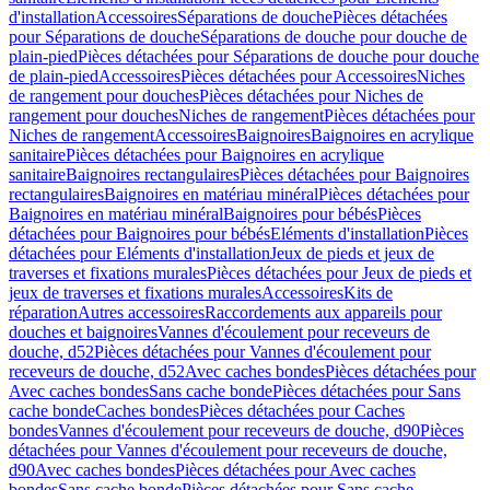
d'installation
Accessoires
Séparations de douche
Pièces détachées
pour Séparations de douche
Séparations de douche pour douche de
plain-pied
Pièces détachées pour Séparations de douche pour douche
de plain-pied
Accessoires
Pièces détachées pour Accessoires
Niches
de rangement pour douches
Pièces détachées pour Niches de
rangement pour douches
Niches de rangement
Pièces détachées pour
Niches de rangement
Accessoires
Baignoires
Baignoires en acrylique
sanitaire
Pièces détachées pour Baignoires en acrylique
sanitaire
Baignoires rectangulaires
Pièces détachées pour Baignoires
rectangulaires
Baignoires en matériau minéral
Pièces détachées pour
Baignoires en matériau minéral
Baignoires pour bébés
Pièces
détachées pour Baignoires pour bébés
Eléments d'installation
Pièces
détachées pour Eléments d'installation
Jeux de pieds et jeux de
traverses et fixations murales
Pièces détachées pour Jeux de pieds et
jeux de traverses et fixations murales
Accessoires
Kits de
réparation
Autres accessoires
Raccordements aux appareils pour
douches et baignoires
Vannes d'écoulement pour receveurs de
douche, d52
Pièces détachées pour Vannes d'écoulement pour
receveurs de douche, d52
Avec caches bondes
Pièces détachées pour
Avec caches bondes
Sans cache bonde
Pièces détachées pour Sans
cache bonde
Caches bondes
Pièces détachées pour Caches
bondes
Vannes d'écoulement pour receveurs de douche, d90
Pièces
détachées pour Vannes d'écoulement pour receveurs de douche,
d90
Avec caches bondes
Pièces détachées pour Avec caches
bondes
Sans cache bonde
Pièces détachées pour Sans cache