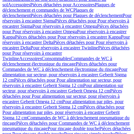
sol
Accessoires
Pièces détachées pour Accessoires
Plaques de
déclenchement et commandes de WC
Plaques de
déclenchement
Pièces détachées pour Plaques de déclenchement
Pour
réservoirs à encastrer Sigma
Pièces détachées pour Pour réservoirs à
encastrer Sigma
Pour réservoirs à encastrer Omega
Pièces détachées
pour Pour réservoirs à encastrer Omega
Pour réservoirs à encastrer
Kappa
Pièces détachées pour Pour réservoirs à encastrer Kappa
Pour
réservoirs à encastrer Delta
Pièces détachées pour Pour réservoirs à
encastrer Delta
Pour réservoirs à encastrer Twinline
Pièces détachées
pour Pour réservoirs à encastrer
Twinline
Accessoires
Consommables
Commandes de WC à
déclenchement électronique du rinçage
Pièces détachées pour
Commandes de WC à déclenchement électronique du rinçage
Pour
alimentation sur secteur, pour réservoirs à encastrer Geberit Sigma
12 cm
Pièces détachées pour Pour alimentation sur secteur, pour
réservoirs à encastrer Geberit Sigma 12 cm
Pour alimentation sur
secteur, pour réservoirs à encastrer Geberit Omega 12 cm
Pièces
détachées pour Pour alimentation sur secteur, pour réservoirs à
encastrer Geberit Omega 12 cm
Pour alimentation par piles, pour
réservoirs à encastrer Geberit Sigma 12 cm
Pièces détachées pour
Pour alimentation par piles, pour réservoirs à encastrer Geberit
Sigma 12 cm
Commandes de WC à déclenchement pneumatique du
rinçage
Pièces détachées pour Commandes de WC à déclenchement
pneumatique du rinçage
Pour rinçage double touche
Pièces détachées
pour Pour rinçage double touche
Pour rinçage simple touche
Pièces