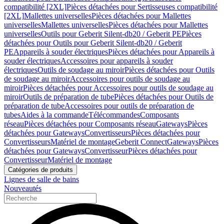
compatibilité [2XL]
Pièces détachées pour Sertisseuses compatibilité
[2XL]
Mallettes universelles
Pièces détachées pour Mallettes
universelles
Mallettes universelles
Pièces détachées pour Mallettes
universelles
Outils pour Geberit Silent-db20 / Geberit PE
Pièces
détachées pour Outils pour Geberit Silent-db20 / Geberit
PE
Appareils à souder électriques
Pièces détachées pour Appareils à
souder électriques
Accessoires pour appareils à souder
électriques
Outils de soudage au miroir
Pièces détachées pour Outils
de soudage au miroir
Accessoires pour outils de soudage au
miroir
Pièces détachées pour Accessoires pour outils de soudage au
miroir
Outils de préparation de tube
Pièces détachées pour Outils de
préparation de tube
Accessoires pour outils de préparation de
tubes
Aides à la commande
Télécommandes
Composants
réseau
Pièces détachées pour Composants réseau
Gateways
Pièces
détachées pour Gateways
Convertisseurs
Pièces détachées pour
Convertisseurs
Matériel de montage
Geberit Connect
Gateways
Pièces
détachées pour Gateways
Convertisseur
Pièces détachées pour
Convertisseur
Matériel de montage
Catégories de produits
Lignes de salle de bains
Nouveautés