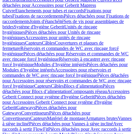
détachées pour Accessoires pour Geberit Mapress
Cuivre
Etanchements pour tubes et raccords
Fixations pour
tubes
Fixations de raccordements
Pièces détachées pour Fixations de
raccordements
Joints d'étanchéité
Sets de vis pour assemblages de
brides
Système d'hygiène Geberit
Unités de rinçage
hygiéniques
Pièces détachées pour Unités de rinçage
hygiéniques
Accessoires pour unités de rinçage
hygiéniques
Capteurs
Câbles
Couvertures et plaques de
fermeture
Réservoirs et commandes de WC avec rinçage forcé
hygiénique
Pièces détachées pour Réservoirs et commandes de WC
avec rinçage forcé hygiénique
Réservoirs à encastrer avec rinçage
forcé hygiénique
Modules d’hygiène intégrés
Pièces détachées pour
Modules d’hygiène intégrés
Accessoires pour réservoirs et
commandes de WC avec rinçage forcé hygiénique
Pièces détachées
pour Accessoires pour réservoirs et commandes de WC avec rinçage
forcé hygiénique
Capteurs
Câbles
Blocs d’alimentation
Pièces
détachées pour Blocs d’alimentation
Composants réseau
Accessoires
Geberit Connect pour système d'hygiène Geberit
Pièces détachées
pour Accessoires Geberit Connect pour système d'hygiène
Geberit
Gateways
Pièces détachées pour
Gateways
Convertisseurs
Pièces détachées pour
Convertisseurs
Capteurs
Matériel de montage
Armatures brutes
Vannes
à siège incliné
Pièces détachées pour Vannes à siège incliné
Avec
raccords à sertir FlowFit
Pièces détachées pour Avec raccords à sertir