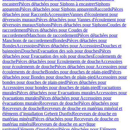
encastrer
Pièces détachées pour Siphons à encastrer
Siphons
apparents
Pièces détachées pour Siphons apparents
Raccords
Pièces
détachées pour Raccords
Accessoires
Vannes d'écoulement pour
déversoirs muraux
Pièces détachées pour Vannes d'écoulement pour
déversoirs muraux
Siphons
Pièces détachées pour Siphons
Coudes de
raccordement
Pièces détachées pour Coudes de
raccordement
Manchons de raccordement
Pièces détachées pour
Manchons de raccordement
Bondes
Pièces détachées pour
Bondes
Accessoires
Pièces détachées pour Accessoires
Douches et
baignoires
Douches
Evacuation des sols pour douches
Pièces
détachées pour Evacuation des sols pour douches
Ecoulements de
douche
Pièces détachées pour Ecoulements de douche
Accessoires
pour écoulements de douche
Pièces détachées pour Accessoires pour
écoulements de douche
Bondes pour douches de plain-pied
Pièces
détachées pour Bondes pour douches de plain-pied
Accessoires pour
bondes pour douches de plain-pied
Pièces détachées pour
Accessoires pour bondes pour douches de plain-pied
Evacuations
murales
Pièces détachées pour Evacuations murales
Accessoires pour
évacuations murales
Pièces détachées pour Accessoires pour
évacuations murales
Receveurs de douche
Pièces détachées pour
Receveurs de douche
Receveurs de douche en matériau minéral et
éléments d’installation Geberit Duofix
Receveurs de douche en
matériau minéral
Pièces détachées pour Receveurs de douche en
matériau minéral
Receveurs de douche en acrylique
sanitaire
Eléments d'installation
Pièces détachées pour Eléments