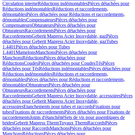
Circulation interne
Réductions indémontables
Pièces détachées pour
Réductions indémontables
Réductions et raccordements,
démontables
Pièces détachées pour Réductions et raccordements,
démontables
Compensateurs
Pièces détachées pour
Compensateurs
Obturateurs
Pièces détachées pour
Obturateurs
Raccordements
Pièces détachées pour
Raccordements
Geberit Mapress Acier Inoxydable, gaz
Pièces
détachées pour Geberit Mapress Acier Inoxydable, gaz
Tubes
1.4401
Pièces détachées pour Tubes
1.4401
Mamelons
Manchons
Pièces détachées pour
Manchons
Réductions
Pièces détachées pour
Réductions
Coudes
Pièces détachées pour Coudes
Tés
Pièces
détachées pour Tés
Réductions indémontables
Pièces détachées pour
Réductions indémontables
Réductions et raccordements,
démontables
Pièces détachées pour Réductions et raccordements,
démontables
Obturateurs
Pièces détachées pour
Obturateurs
Raccordements
Pièces détachées pour
Raccordements
Geberit Mapress Acier Inoxydable, accessoires
Pièces
détachées pour Geberit Mapress Acier Inoxydable,
accessoires
Etanchements pour tubes et raccords
Fixations pour
tubes
Fixations de raccordements
Pièces détachées pour Fixations de
raccordements
Joints d'étanchéité
Sets de vis pour assemblages de
brides
Geberit Mapress Therm
Tuyaux Therm
Raccords
Pièces
détachées pour Raccords
Manchons
Pièces détachées pour
Manchons
Réductions
Pièces détachées pour