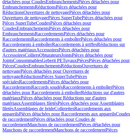
détachées pour Coudes
Embranchements
Pièces détachées pour
Embranchements
Réductions
Pièces détachées pour
Réductions
Ouvertures de nettoyage
Pièces détachées pour
Ouvertures de nettoyage
Pièces SuperTube
Pièces détachées pour
Pièces SuperTube
Coudes
Pièces détachées pour
Coudes
Embranchements
Pièces détachées pour
Embranchements
Raccordements
Pièces détachées pour
Raccordements
Raccordements à emboîter
Pièces détachées pour
Raccordements à emboîter
Raccordements à griffes
Réductions sur
d'autres matériaux
Accessoires
Pièces détachées pour
Accessoires
Colliers
Obturateurs
Joints
Pièces détachées pour
Joints
Consommables
Geberit PE
Tuyaux
Pièces
Pièces détachées pour
Pièces
Coudes
Embranchements
Réductions
Ouvertures de
nettoyage
Pièces détachées pour Ouvertures de
nettoyage
Réductions
Pièces SuperTube
Pièces
spéciales
Raccordements
Pièces détachées pour
Raccordements
Raccords soudés
Raccordements à emboîter
Pièces
détachées pour Raccordements à emboîter
Réductions sur d'autres
matériaux
Pièces détachées pour Réductions sur d'autres
matériaux
Assemblages filetés
Pièces détachées pour Assemblages
filetés
Assemblages de bride
Collerettes
Raccordements aux
appareils
Pièces détachées pour Raccordements aux appareils
Coudes
de raccordement
Pièces détachées pour Coudes de
raccordement
Manchons de raccordement
Pièces détachées pour
Manchons de raccordement
Manchons de raccordement
Pièces