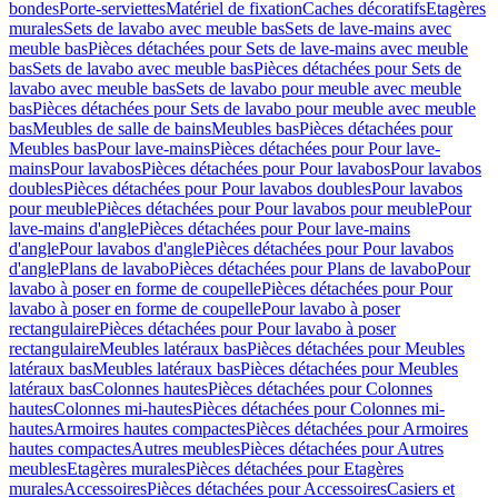
bondes
Porte-serviettes
Matériel de fixation
Caches décoratifs
Etagères
murales
Sets de lavabo avec meuble bas
Sets de lave-mains avec
meuble bas
Pièces détachées pour Sets de lave-mains avec meuble
bas
Sets de lavabo avec meuble bas
Pièces détachées pour Sets de
lavabo avec meuble bas
Sets de lavabo pour meuble avec meuble
bas
Pièces détachées pour Sets de lavabo pour meuble avec meuble
bas
Meubles de salle de bains
Meubles bas
Pièces détachées pour
Meubles bas
Pour lave-mains
Pièces détachées pour Pour lave-
mains
Pour lavabos
Pièces détachées pour Pour lavabos
Pour lavabos
doubles
Pièces détachées pour Pour lavabos doubles
Pour lavabos
pour meuble
Pièces détachées pour Pour lavabos pour meuble
Pour
lave-mains d'angle
Pièces détachées pour Pour lave-mains
d'angle
Pour lavabos d'angle
Pièces détachées pour Pour lavabos
d'angle
Plans de lavabo
Pièces détachées pour Plans de lavabo
Pour
lavabo à poser en forme de coupelle
Pièces détachées pour Pour
lavabo à poser en forme de coupelle
Pour lavabo à poser
rectangulaire
Pièces détachées pour Pour lavabo à poser
rectangulaire
Meubles latéraux bas
Pièces détachées pour Meubles
latéraux bas
Meubles latéraux bas
Pièces détachées pour Meubles
latéraux bas
Colonnes hautes
Pièces détachées pour Colonnes
hautes
Colonnes mi-hautes
Pièces détachées pour Colonnes mi-
hautes
Armoires hautes compactes
Pièces détachées pour Armoires
hautes compactes
Autres meubles
Pièces détachées pour Autres
meubles
Etagères murales
Pièces détachées pour Etagères
murales
Accessoires
Pièces détachées pour Accessoires
Casiers et