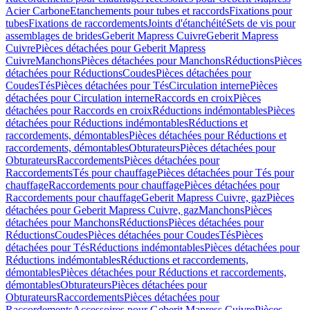
Acier Carbone
Etanchements pour tubes et raccords
Fixations pour
tubes
Fixations de raccordements
Joints d'étanchéité
Sets de vis pour
assemblages de brides
Geberit Mapress Cuivre
Geberit Mapress
Cuivre
Pièces détachées pour Geberit Mapress
Cuivre
Manchons
Pièces détachées pour Manchons
Réductions
Pièces
détachées pour Réductions
Coudes
Pièces détachées pour
Coudes
Tés
Pièces détachées pour Tés
Circulation interne
Pièces
détachées pour Circulation interne
Raccords en croix
Pièces
détachées pour Raccords en croix
Réductions indémontables
Pièces
détachées pour Réductions indémontables
Réductions et
raccordements, démontables
Pièces détachées pour Réductions et
raccordements, démontables
Obturateurs
Pièces détachées pour
Obturateurs
Raccordements
Pièces détachées pour
Raccordements
Tés pour chauffage
Pièces détachées pour Tés pour
chauffage
Raccordements pour chauffage
Pièces détachées pour
Raccordements pour chauffage
Geberit Mapress Cuivre, gaz
Pièces
détachées pour Geberit Mapress Cuivre, gaz
Manchons
Pièces
détachées pour Manchons
Réductions
Pièces détachées pour
Réductions
Coudes
Pièces détachées pour Coudes
Tés
Pièces
détachées pour Tés
Réductions indémontables
Pièces détachées pour
Réductions indémontables
Réductions et raccordements,
démontables
Pièces détachées pour Réductions et raccordements,
démontables
Obturateurs
Pièces détachées pour
Obturateurs
Raccordements
Pièces détachées pour
Raccordements
Accessoires pour Geberit Mapress Cuivre
Pièces