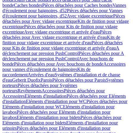
bonde
Caches bondes
Pièces détachées pour Caches bondes
Vannes
d'écoulement pour baignoires, d52
Pièces détachées pour Vannes
d'écoulement pour baignoires, d52
Avec vidage excentrique
Pièces
détachées pour Avec vidage excentrique
Kits de finition pour vidage
excentrique
Pièces détachées pour Kits de finition pour vidage
excentrique
Avec vidage excentrique et arrivée d'eau
Pièces
détachées pour Avec vidage excentrique et arrivée d'eau
Kits de
finition pour vidage excentrique et arrivée d'eau
Pièces détachées
pour Kits de finition pour vidage excentrique et arrivée d'eau
A
déclenchement par pression PushControl
Pièces détachées pour A
déclenchement par pression PushControl
Avec bouchons de
bonde
Pièces détachées pour Avec bouchons de bonde
Accessoires
pour vannes d'écoulement de baignoires
Kits de
raccordement
Arrivées d'eau
Systèmes d'installation et de chasse
d'eau
Geberit Duofix
Parois
Pièces détachées pour Parois
Systèmes
porteurs
Pièces détachées pour Systèmes
porteurs
Revêtements
Accessoires
Pièces détachées pour
Accessoires
Eléments d'installation
Pièces détachées pour Eléments
d'installation
Eléments d'installation pour WC
Pièces détachées pour
Eléments d'installation pour WC
Eléments d'installation pour
lavabos
Pièces détachées pour Eléments d'installation pour
lavabos
Eléments d'installation pour bidets
Pièces détachées pour
Eléments d'installation pour bidets
Eléments d'installation pour
urinoirs
Pièces détachées pour Eléments d'installation pour