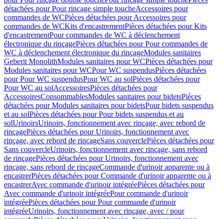
détachées pour Pour rinçage simple touche
Accessoires pour
commandes de WC
Pièces détachées pour Accessoires pour
commandes de WC
Kits d'encastrement
Pièces détachées pour Kits
d'encastrement
Pour commandes de WC à déclenchement
électronique du rinçage
Pièces détachées pour Pour commandes de
WC à déclenchement électronique du rinçage
Modules sanitaires
Geberit Monolith
Modules sanitaires pour WC
Pièces détachées pour
Modules sanitaires pour WC
Pour WC suspendus
Pièces détachées
pour Pour WC suspendus
Pour WC au sol
Pièces détachées pour
Pour WC au sol
Accessoires
Pièces détachées pour
Accessoires
Consommables
Modules sanitaires pour bidets
Pièces
détachées pour Modules sanitaires pour bidets
Pour bidets suspendus
et au sol
Pièces détachées pour Pour bidets suspendus et au
sol
Urinoirs
Urinoirs, fonctionnement avec rinçage, avec rebord de
rinçage
Pièces détachées pour Urinoirs, fonctionnement avec
rinçage, avec rebord de rinçage
Sans couvercle
Pièces détachées pour
Sans couvercle
Urinoirs, fonctionnement avec rinçage, sans rebord
de rinçage
Pièces détachées pour Urinoirs, fonctionnement avec
rinçage, sans rebord de rinçage
Commande d'urinoir apparente ou à
encastrer
Pièces détachées pour Commande d'urinoir apparente ou à
encastrer
Avec commande d'urinoir intégrée
Pièces détachées pour
Avec commande d'urinoir intégrée
Pour commande d'urinoir
intégrée
Pièces détachées pour Pour commande d'urinoir
intégrée
Urinoirs, fonctionnement avec rinçage, avec / pour