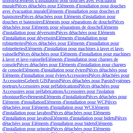
urinoirs
Eléments d'installation pour douches avec évacuation
murale
Pièces détachées pour Eléments d'installation pour douches
avec évacuation murale
Eléments d'installation pour douches et
baignoires
Pièces détachées pour Eléments d'installation pour
douches et baignoires
Eléments pour séparations de douche
Pièces
détachées pour Eléments pour séparations de douche
Eléments
d'installation pour déversoirs
Pièces détachées pour Eléments
d'installation pour déversoirs
Eléments d'installation pour
robinetteries
Pièces détachées pour Eléments d'installation pour
robinetteries
Eléments d'installation pour machines à laver et lave-
vaisselle
Pièces détachées pour Eléments d'installation pour machines
à laver et lave-vaisselle
Eléments d'installation pour charges de
console
Pièces détachées pour Eléments d'installation pour charges
de console
Eléments d'installation pour éviers
Pièces détachées pour
Eléments d'installation pour éviers
Accessoires
Pièces détachées pour
Accessoires
Geberit GIS
Parois
Pièces détachées pour Parois
Systèmes
porteurs
Accessoires pour préfabrications
Pièces détachées pour
Accessoires pour préfabrications
Accessoires pour l'isolation
phonique
Revêtements
Eléments d'installation
Pièces détachées pour
Eléments d'installation
Eléments d'installation pour WC
Pièces
détachées pour Eléments d'installation pour WC
Eléments
d'installation pour lavabos
Pièces détachées pour Eléments
d'installation pour lavabos
Eléments d'installation pour bidets
Pièces
détachées pour Eléments d'installation pour bidets
Eléments
d'installation pour urinoirs
Pièces détachées pour Eléments