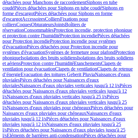
détachées pour Manchons de raccordement
Siphons en tube
coudé
Pièces détachées pour Siphons en tube coudé
Siphons en
forme d'escargot
Pièces détachées pour Siphons en forme
d'escargot
Accessoires
Colliers
Fixations pour
colliers
Coques
Obturateurs
Joints
Boîtiers de
réservation
Consommables
Protection incendie, protection phonique
et protection contre l'humidité
Protection incendie
Pièces détachées
pour Protection incendie
Protection incendie pour systèmes
d'évacuation
Pièces détachées pour Protection incendie pour
systèmes d'évacuation
Systèmes de fermeture pour plafond
Protection
phonique
Isolations des bruits solidiens
Isolations des bruits solidiens
et aériens
Protection contre l'humidité
Etanchements
Clapets de
ventilation pour évacuation
Clapets de ventilation
Clapets de retenue
d’énergie
Evacuation des toitures Geberit Pluvia
Naissances d'eaux
pluviales
Pièces détachées pour Naissances d'eaux
pluviales
Naissances d'eaux pluviales verticales jusqu'à 12 l/s
Pièces
détachées pour Naissances d'eaux pluviales verticales jusqu'à 12
l/s
Naissances d'eaux pluviales verticales jusqu'à 25 l/s
Pièces
détachées pour Naissances d'eaux pluviales verticales jusqu'à 25
l/s
Naissances d'eaux pluviales pour chéneaux
Pièces détachées pour
Naissances d'eaux pluviales pour chéneaux
Naissances d'eaux
pluviales jusqu'à 12 l/s
Pièces détachées pour Naissances d'eaux
pluviales jusqu'à 12 l/s
Naissances d'eaux pluviales jusqu'à 25
l/s
Pièces détachées pour Naissances d'eaux pluviales jusqu'à 25
l/s
Eléments de barrières anti-condensation
Pièces détachées pour