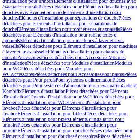
d'installation pour urinoirs
Eléments d'installation pour douches avec
évacuation murale
Pièces détachées pour Eléments d'installation pour
douches avec évacuation murale
Eléments d’installation pour
douches
Eléments d’installation pour séparations de douche
Pièces
détachées pour Eléments d’installation pour séparations de
douche
Eléments d'installation pour robinetteries et appareils
Pièces
détachées pour Eléments d'installation pour robinetteries et
appareils
Eléments d'installation pour machines à laver et lave-
vaisselle
Pièces détachées pour Eléments d'installation pour machines
à laver et lave-vaisselle
Eléments d'installation pour charges de
console
Accessoires
Pièces détachées pour Accessoires
Modules
d'installation
Pièces détachées pour Modules d'installation
Modules
pour WC
Pièces détachées pour Modules pour
WC
Accessoires
Pièces détachées pour Accessoires
Pour parois
Pièces
détachées pour Pour parois
Pour systèmes d'alimentation
Pièces
détachées pour Pour systèmes d'alimentation
Pour évacuation
Geberit
Kombifix
Eléments d'installation
Pièces détachées pour Eléments
d'installation
Eléments d'installation pour WC
Pièces détachées pour
Eléments d'installation pour WC
Eléments d'installation pour
lavabos
Pièces détachées pour Eléments d'installation pour
lavabos
Eléments d'installation pour bidets
Pièces détachées pour
Eléments d'installation pour bidets
Eléments d'installation pour
urinoirs
Pièces détachées pour Eléments d'installation pour
urinoirs
Eléments d'installation pour douches
Pièces détachées pour
Eléments d'installation pour douches
Accessoires
Pièces détachées