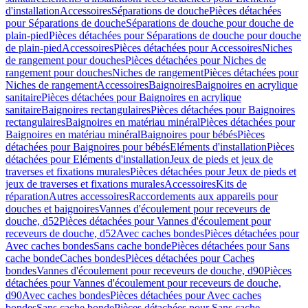
d'installation
Accessoires
Séparations de douche
Pièces détachées
pour Séparations de douche
Séparations de douche pour douche de
plain-pied
Pièces détachées pour Séparations de douche pour douche
de plain-pied
Accessoires
Pièces détachées pour Accessoires
Niches
de rangement pour douches
Pièces détachées pour Niches de
rangement pour douches
Niches de rangement
Pièces détachées pour
Niches de rangement
Accessoires
Baignoires
Baignoires en acrylique
sanitaire
Pièces détachées pour Baignoires en acrylique
sanitaire
Baignoires rectangulaires
Pièces détachées pour Baignoires
rectangulaires
Baignoires en matériau minéral
Pièces détachées pour
Baignoires en matériau minéral
Baignoires pour bébés
Pièces
détachées pour Baignoires pour bébés
Eléments d'installation
Pièces
détachées pour Eléments d'installation
Jeux de pieds et jeux de
traverses et fixations murales
Pièces détachées pour Jeux de pieds et
jeux de traverses et fixations murales
Accessoires
Kits de
réparation
Autres accessoires
Raccordements aux appareils pour
douches et baignoires
Vannes d'écoulement pour receveurs de
douche, d52
Pièces détachées pour Vannes d'écoulement pour
receveurs de douche, d52
Avec caches bondes
Pièces détachées pour
Avec caches bondes
Sans cache bonde
Pièces détachées pour Sans
cache bonde
Caches bondes
Pièces détachées pour Caches
bondes
Vannes d'écoulement pour receveurs de douche, d90
Pièces
détachées pour Vannes d'écoulement pour receveurs de douche,
d90
Avec caches bondes
Pièces détachées pour Avec caches
bondes
Sans cache bonde
Pièces détachées pour Sans cache