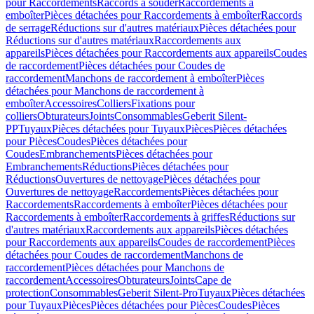
pour Raccordements
Raccords à souder
Raccordements à
emboîter
Pièces détachées pour Raccordements à emboîter
Raccords
de serrage
Réductions sur d'autres matériaux
Pièces détachées pour
Réductions sur d'autres matériaux
Raccordements aux
appareils
Pièces détachées pour Raccordements aux appareils
Coudes
de raccordement
Pièces détachées pour Coudes de
raccordement
Manchons de raccordement à emboîter
Pièces
détachées pour Manchons de raccordement à
emboîter
Accessoires
Colliers
Fixations pour
colliers
Obturateurs
Joints
Consommables
Geberit Silent-
PP
Tuyaux
Pièces détachées pour Tuyaux
Pièces
Pièces détachées
pour Pièces
Coudes
Pièces détachées pour
Coudes
Embranchements
Pièces détachées pour
Embranchements
Réductions
Pièces détachées pour
Réductions
Ouvertures de nettoyage
Pièces détachées pour
Ouvertures de nettoyage
Raccordements
Pièces détachées pour
Raccordements
Raccordements à emboîter
Pièces détachées pour
Raccordements à emboîter
Raccordements à griffes
Réductions sur
d'autres matériaux
Raccordements aux appareils
Pièces détachées
pour Raccordements aux appareils
Coudes de raccordement
Pièces
détachées pour Coudes de raccordement
Manchons de
raccordement
Pièces détachées pour Manchons de
raccordement
Accessoires
Obturateurs
Joints
Cape de
protection
Consommables
Geberit Silent-Pro
Tuyaux
Pièces détachées
pour Tuyaux
Pièces
Pièces détachées pour Pièces
Coudes
Pièces