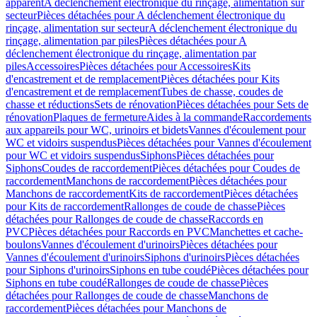
apparent
A déclenchement électronique du rinçage, alimentation sur
secteur
Pièces détachées pour A déclenchement électronique du
rinçage, alimentation sur secteur
A déclenchement électronique du
rinçage, alimentation par piles
Pièces détachées pour A
déclenchement électronique du rinçage, alimentation par
piles
Accessoires
Pièces détachées pour Accessoires
Kits
d'encastrement et de remplacement
Pièces détachées pour Kits
d'encastrement et de remplacement
Tubes de chasse, coudes de
chasse et réductions
Sets de rénovation
Pièces détachées pour Sets de
rénovation
Plaques de fermeture
Aides à la commande
Raccordements
aux appareils pour WC, urinoirs et bidets
Vannes d'écoulement pour
WC et vidoirs suspendus
Pièces détachées pour Vannes d'écoulement
pour WC et vidoirs suspendus
Siphons
Pièces détachées pour
Siphons
Coudes de raccordement
Pièces détachées pour Coudes de
raccordement
Manchons de raccordement
Pièces détachées pour
Manchons de raccordement
Kits de raccordement
Pièces détachées
pour Kits de raccordement
Rallonges de coude de chasse
Pièces
détachées pour Rallonges de coude de chasse
Raccords en
PVC
Pièces détachées pour Raccords en PVC
Manchettes et cache-
boulons
Vannes d'écoulement d'urinoirs
Pièces détachées pour
Vannes d'écoulement d'urinoirs
Siphons d'urinoirs
Pièces détachées
pour Siphons d'urinoirs
Siphons en tube coudé
Pièces détachées pour
Siphons en tube coudé
Rallonges de coude de chasse
Pièces
détachées pour Rallonges de coude de chasse
Manchons de
raccordement
Pièces détachées pour Manchons de