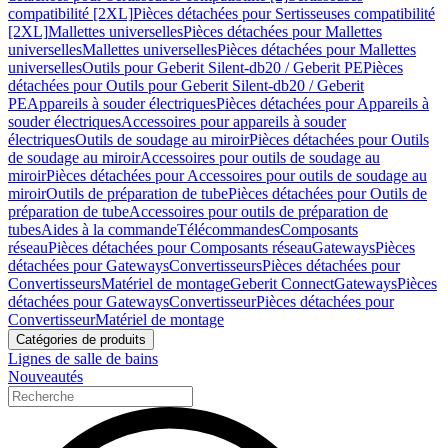
compatibilité [2XL]
Pièces détachées pour Sertisseuses compatibilité
[2XL]
Mallettes universelles
Pièces détachées pour Mallettes
universelles
Mallettes universelles
Pièces détachées pour Mallettes
universelles
Outils pour Geberit Silent-db20 / Geberit PE
Pièces
détachées pour Outils pour Geberit Silent-db20 / Geberit
PE
Appareils à souder électriques
Pièces détachées pour Appareils à
souder électriques
Accessoires pour appareils à souder
électriques
Outils de soudage au miroir
Pièces détachées pour Outils
de soudage au miroir
Accessoires pour outils de soudage au
miroir
Pièces détachées pour Accessoires pour outils de soudage au
miroir
Outils de préparation de tube
Pièces détachées pour Outils de
préparation de tube
Accessoires pour outils de préparation de
tubes
Aides à la commande
Télécommandes
Composants
réseau
Pièces détachées pour Composants réseau
Gateways
Pièces
détachées pour Gateways
Convertisseurs
Pièces détachées pour
Convertisseurs
Matériel de montage
Geberit Connect
Gateways
Pièces
détachées pour Gateways
Convertisseur
Pièces détachées pour
Convertisseur
Matériel de montage
Catégories de produits
Lignes de salle de bains
Nouveautés