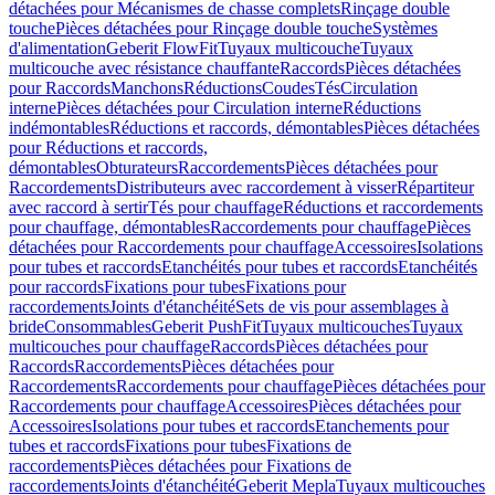
détachées pour Mécanismes de chasse complets
Rinçage double
touche
Pièces détachées pour Rinçage double touche
Systèmes
d'alimentation
Geberit FlowFit
Tuyaux multicouche
Tuyaux
multicouche avec résistance chauffante
Raccords
Pièces détachées
pour Raccords
Manchons
Réductions
Coudes
Tés
Circulation
interne
Pièces détachées pour Circulation interne
Réductions
indémontables
Réductions et raccords, démontables
Pièces détachées
pour Réductions et raccords,
démontables
Obturateurs
Raccordements
Pièces détachées pour
Raccordements
Distributeurs avec raccordement à visser
Répartiteur
avec raccord à sertir
Tés pour chauffage
Réductions et raccordements
pour chauffage, démontables
Raccordements pour chauffage
Pièces
détachées pour Raccordements pour chauffage
Accessoires
Isolations
pour tubes et raccords
Etanchéités pour tubes et raccords
Etanchéités
pour raccords
Fixations pour tubes
Fixations pour
raccordements
Joints d'étanchéité
Sets de vis pour assemblages à
bride
Consommables
Geberit PushFit
Tuyaux multicouches
Tuyaux
multicouches pour chauffage
Raccords
Pièces détachées pour
Raccords
Raccordements
Pièces détachées pour
Raccordements
Raccordements pour chauffage
Pièces détachées pour
Raccordements pour chauffage
Accessoires
Pièces détachées pour
Accessoires
Isolations pour tubes et raccords
Etanchements pour
tubes et raccords
Fixations pour tubes
Fixations de
raccordements
Pièces détachées pour Fixations de
raccordements
Joints d'étanchéité
Geberit Mepla
Tuyaux multicouches