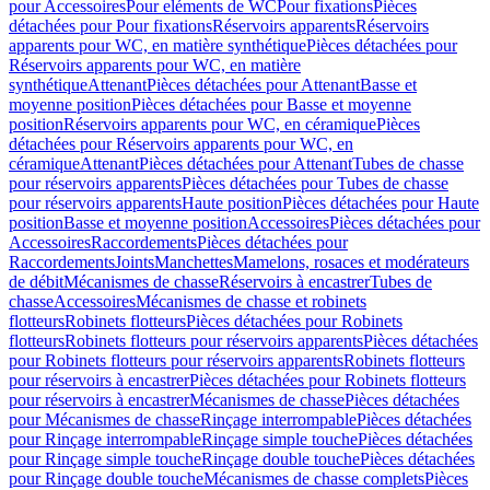
pour Accessoires
Pour eléments de WC
Pour fixations
Pièces
détachées pour Pour fixations
Réservoirs apparents
Réservoirs
apparents pour WC, en matière synthétique
Pièces détachées pour
Réservoirs apparents pour WC, en matière
synthétique
Attenant
Pièces détachées pour Attenant
Basse et
moyenne position
Pièces détachées pour Basse et moyenne
position
Réservoirs apparents pour WC, en céramique
Pièces
détachées pour Réservoirs apparents pour WC, en
céramique
Attenant
Pièces détachées pour Attenant
Tubes de chasse
pour réservoirs apparents
Pièces détachées pour Tubes de chasse
pour réservoirs apparents
Haute position
Pièces détachées pour Haute
position
Basse et moyenne position
Accessoires
Pièces détachées pour
Accessoires
Raccordements
Pièces détachées pour
Raccordements
Joints
Manchettes
Mamelons, rosaces et modérateurs
de débit
Mécanismes de chasse
Réservoirs à encastrer
Tubes de
chasse
Accessoires
Mécanismes de chasse et robinets
flotteurs
Robinets flotteurs
Pièces détachées pour Robinets
flotteurs
Robinets flotteurs pour réservoirs apparents
Pièces détachées
pour Robinets flotteurs pour réservoirs apparents
Robinets flotteurs
pour réservoirs à encastrer
Pièces détachées pour Robinets flotteurs
pour réservoirs à encastrer
Mécanismes de chasse
Pièces détachées
pour Mécanismes de chasse
Rinçage interrompable
Pièces détachées
pour Rinçage interrompable
Rinçage simple touche
Pièces détachées
pour Rinçage simple touche
Rinçage double touche
Pièces détachées
pour Rinçage double touche
Mécanismes de chasse complets
Pièces