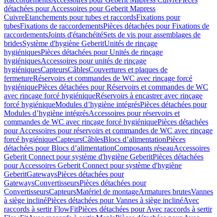
détachées pour Accessoires pour Geberit Mapress
Cuivre
Etanchements pour tubes et raccords
Fixations pour
tubes
Fixations de raccordements
Pièces détachées pour Fixations de
raccordements
Joints d'étanchéité
Sets de vis pour assemblages de
brides
Système d'hygiène Geberit
Unités de rinçage
hygiéniques
Pièces détachées pour Unités de rinçage
hygiéniques
Accessoires pour unités de rinçage
hygiéniques
Capteurs
Câbles
Couvertures et plaques de
fermeture
Réservoirs et commandes de WC avec rinçage forcé
hygiénique
Pièces détachées pour Réservoirs et commandes de WC
avec rinçage forcé hygiénique
Réservoirs à encastrer avec rinçage
forcé hygiénique
Modules d’hygiène intégrés
Pièces détachées pour
Modules d’hygiène intégrés
Accessoires pour réservoirs et
commandes de WC avec rinçage forcé hygiénique
Pièces détachées
pour Accessoires pour réservoirs et commandes de WC avec rinçage
forcé hygiénique
Capteurs
Câbles
Blocs d’alimentation
Pièces
détachées pour Blocs d’alimentation
Composants réseau
Accessoires
Geberit Connect pour système d'hygiène Geberit
Pièces détachées
pour Accessoires Geberit Connect pour système d'hygiène
Geberit
Gateways
Pièces détachées pour
Gateways
Convertisseurs
Pièces détachées pour
Convertisseurs
Capteurs
Matériel de montage
Armatures brutes
Vannes
à siège incliné
Pièces détachées pour Vannes à siège incliné
Avec
raccords à sertir FlowFit
Pièces détachées pour Avec raccords à sertir