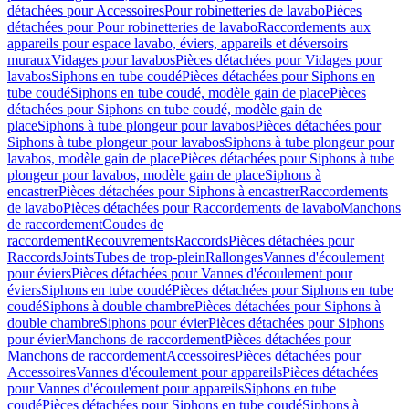
détachées pour Accessoires
Pour robinetteries de lavabo
Pièces
détachées pour Pour robinetteries de lavabo
Raccordements aux
appareils pour espace lavabo, éviers, appareils et déversoirs
muraux
Vidages pour lavabos
Pièces détachées pour Vidages pour
lavabos
Siphons en tube coudé
Pièces détachées pour Siphons en
tube coudé
Siphons en tube coudé, modèle gain de place
Pièces
détachées pour Siphons en tube coudé, modèle gain de
place
Siphons à tube plongeur pour lavabos
Pièces détachées pour
Siphons à tube plongeur pour lavabos
Siphons à tube plongeur pour
lavabos, modèle gain de place
Pièces détachées pour Siphons à tube
plongeur pour lavabos, modèle gain de place
Siphons à
encastrer
Pièces détachées pour Siphons à encastrer
Raccordements
de lavabo
Pièces détachées pour Raccordements de lavabo
Manchons
de raccordement
Coudes de
raccordement
Recouvrements
Raccords
Pièces détachées pour
Raccords
Joints
Tubes de trop-plein
Rallonges
Vannes d'écoulement
pour éviers
Pièces détachées pour Vannes d'écoulement pour
éviers
Siphons en tube coudé
Pièces détachées pour Siphons en tube
coudé
Siphons à double chambre
Pièces détachées pour Siphons à
double chambre
Siphons pour évier
Pièces détachées pour Siphons
pour évier
Manchons de raccordement
Pièces détachées pour
Manchons de raccordement
Accessoires
Pièces détachées pour
Accessoires
Vannes d'écoulement pour appareils
Pièces détachées
pour Vannes d'écoulement pour appareils
Siphons en tube
coudé
Pièces détachées pour Siphons en tube coudé
Siphons à