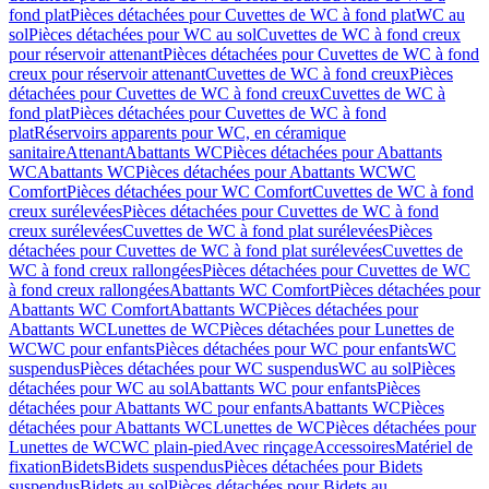
fond plat
Pièces détachées pour Cuvettes de WC à fond plat
WC au
sol
Pièces détachées pour WC au sol
Cuvettes de WC à fond creux
pour réservoir attenant
Pièces détachées pour Cuvettes de WC à fond
creux pour réservoir attenant
Cuvettes de WC à fond creux
Pièces
détachées pour Cuvettes de WC à fond creux
Cuvettes de WC à
fond plat
Pièces détachées pour Cuvettes de WC à fond
plat
Réservoirs apparents pour WC, en céramique
sanitaire
Attenant
Abattants WC
Pièces détachées pour Abattants
WC
Abattants WC
Pièces détachées pour Abattants WC
WC
Comfort
Pièces détachées pour WC Comfort
Cuvettes de WC à fond
creux surélevées
Pièces détachées pour Cuvettes de WC à fond
creux surélevées
Cuvettes de WC à fond plat surélevées
Pièces
détachées pour Cuvettes de WC à fond plat surélevées
Cuvettes de
WC à fond creux rallongées
Pièces détachées pour Cuvettes de WC
à fond creux rallongées
Abattants WC Comfort
Pièces détachées pour
Abattants WC Comfort
Abattants WC
Pièces détachées pour
Abattants WC
Lunettes de WC
Pièces détachées pour Lunettes de
WC
WC pour enfants
Pièces détachées pour WC pour enfants
WC
suspendus
Pièces détachées pour WC suspendus
WC au sol
Pièces
détachées pour WC au sol
Abattants WC pour enfants
Pièces
détachées pour Abattants WC pour enfants
Abattants WC
Pièces
détachées pour Abattants WC
Lunettes de WC
Pièces détachées pour
Lunettes de WC
WC plain-pied
Avec rinçage
Accessoires
Matériel de
fixation
Bidets
Bidets suspendus
Pièces détachées pour Bidets
suspendus
Bidets au sol
Pièces détachées pour Bidets au