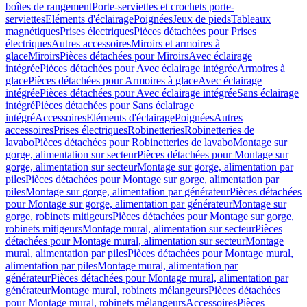
boîtes de rangement
Porte-serviettes et crochets porte-
serviettes
Eléments d'éclairage
Poignées
Jeux de pieds
Tableaux
magnétiques
Prises électriques
Pièces détachées pour Prises
électriques
Autres accessoires
Miroirs et armoires à
glace
Miroirs
Pièces détachées pour Miroirs
Avec éclairage
intégrée
Pièces détachées pour Avec éclairage intégrée
Armoires à
glace
Pièces détachées pour Armoires à glace
Avec éclairage
intégrée
Pièces détachées pour Avec éclairage intégrée
Sans éclairage
intégré
Pièces détachées pour Sans éclairage
intégré
Accessoires
Eléments d'éclairage
Poignées
Autres
accessoires
Prises électriques
Robinetteries
Robinetteries de
lavabo
Pièces détachées pour Robinetteries de lavabo
Montage sur
gorge, alimentation sur secteur
Pièces détachées pour Montage sur
gorge, alimentation sur secteur
Montage sur gorge, alimentation par
piles
Pièces détachées pour Montage sur gorge, alimentation par
piles
Montage sur gorge, alimentation par générateur
Pièces détachées
pour Montage sur gorge, alimentation par générateur
Montage sur
gorge, robinets mitigeurs
Pièces détachées pour Montage sur gorge,
robinets mitigeurs
Montage mural, alimentation sur secteur
Pièces
détachées pour Montage mural, alimentation sur secteur
Montage
mural, alimentation par piles
Pièces détachées pour Montage mural,
alimentation par piles
Montage mural, alimentation par
générateur
Pièces détachées pour Montage mural, alimentation par
générateur
Montage mural, robinets mélangeurs
Pièces détachées
pour Montage mural, robinets mélangeurs
Accessoires
Pièces