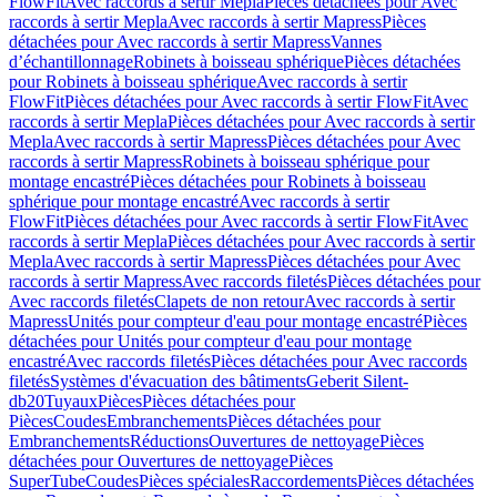
FlowFit
Avec raccords à sertir Mepla
Pièces détachées pour Avec
raccords à sertir Mepla
Avec raccords à sertir Mapress
Pièces
détachées pour Avec raccords à sertir Mapress
Vannes
d’échantillonnage
Robinets à boisseau sphérique
Pièces détachées
pour Robinets à boisseau sphérique
Avec raccords à sertir
FlowFit
Pièces détachées pour Avec raccords à sertir FlowFit
Avec
raccords à sertir Mepla
Pièces détachées pour Avec raccords à sertir
Mepla
Avec raccords à sertir Mapress
Pièces détachées pour Avec
raccords à sertir Mapress
Robinets à boisseau sphérique pour
montage encastré
Pièces détachées pour Robinets à boisseau
sphérique pour montage encastré
Avec raccords à sertir
FlowFit
Pièces détachées pour Avec raccords à sertir FlowFit
Avec
raccords à sertir Mepla
Pièces détachées pour Avec raccords à sertir
Mepla
Avec raccords à sertir Mapress
Pièces détachées pour Avec
raccords à sertir Mapress
Avec raccords filetés
Pièces détachées pour
Avec raccords filetés
Clapets de non retour
Avec raccords à sertir
Mapress
Unités pour compteur d'eau pour montage encastré
Pièces
détachées pour Unités pour compteur d'eau pour montage
encastré
Avec raccords filetés
Pièces détachées pour Avec raccords
filetés
Systèmes d'évacuation des bâtiments
Geberit Silent-
db20
Tuyaux
Pièces
Pièces détachées pour
Pièces
Coudes
Embranchements
Pièces détachées pour
Embranchements
Réductions
Ouvertures de nettoyage
Pièces
détachées pour Ouvertures de nettoyage
Pièces
SuperTube
Coudes
Pièces spéciales
Raccordements
Pièces détachées