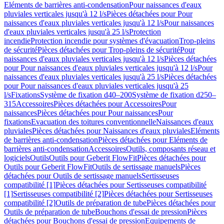
Eléments de barrières anti-condensation
Pour naissances d'eaux
pluviales verticales jusqu'à 12 l/s
Pièces détachées pour Pour
naissances d'eaux pluviales verticales jusqu'à 12 l/s
Pour naissances
d'eaux pluviales verticales jusqu'à 25 l/s
Protection
incendie
Protection incendie pour systèmes d'évacuation
Trop-pleins
de sécurité
Pièces détachées pour Trop-pleins de sécurité
Pour
naissances d'eaux pluviales verticales jusqu'à 12 l/s
Pièces détachées
pour Pour naissances d'eaux pluviales verticales jusqu'à 12 l/s
Pour
naissances d'eaux pluviales verticales jusqu'à 25 l/s
Pièces détachées
pour Pour naissances d'eaux pluviales verticales jusqu'à 25
l/s
Fixations
Système de fixation d40–200
Système de fixation d250–
315
Accessoires
Pièces détachées pour Accessoires
Pour
naissances
Pièces détachées pour Pour naissances
Pour
fixations
Evacuation des toitures conventionnelle
Naissances d'eaux
pluviales
Pièces détachées pour Naissances d'eaux pluviales
Eléments
de barrières anti-condensation
Pièces détachées pour Eléments de
barrières anti-condensation
Accessoires
Outils, composants réseau et
logiciels
Outils
Outils pour Geberit FlowFit
Pièces détachées pour
Outils pour Geberit FlowFit
Outils de sertissage manuels
Pièces
détachées pour Outils de sertissage manuels
Sertisseuses
compatibilité [1]
Pièces détachées pour Sertisseuses compatibilité
[1]
Sertisseuses compatibilité [2]
Pièces détachées pour Sertisseuses
compatibilité [2]
Outils de préparation de tube
Pièces détachées pour
Outils de préparation de tube
Bouchons d'essai de pression
Pièces
détachées pour Bouchons d'essai de pression
Equipements de