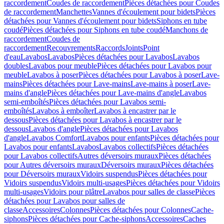
raccordement
Coudes de raccordement
Pièces détachées pour Coudes
de raccordement
Manchettes
Vannes d'écoulement pour bidets
Pièces
détachées pour Vannes d'écoulement pour bidets
Siphons en tube
coudé
Pièces détachées pour Siphons en tube coudé
Manchons de
raccordement
Coudes de
raccordement
Recouvrements
Raccords
Joints
Point
d'eau
Lavabos
Lavabos
Pièces détachées pour Lavabos
Lavabos
doubles
Lavabos pour meuble
Pièces détachées pour Lavabos pour
meuble
Lavabos à poser
Pièces détachées pour Lavabos à poser
Lave-
mains
Pièces détachées pour Lave-mains
Lave-mains à poser
Lave-
mains d'angle
Pièces détachées pour Lave-mains d'angle
Lavabos
semi-emboîtés
Pièces détachées pour Lavabos semi-
emboîtés
Lavabos à emboîter
Lavabos à encastrer par le
dessous
Pièces détachées pour Lavabos à encastrer par le
dessous
Lavabos d'angle
Pièces détachées pour Lavabos
d'angle
Lavabos Comfort
Lavabos pour enfants
Pièces détachées pour
Lavabos pour enfants
Lavabos
Lavabos collectifs
Pièces détachées
pour Lavabos collectifs
Autres déversoirs muraux
Pièces détachées
pour Autres déversoirs muraux
Déversoirs muraux
Pièces détachées
pour Déversoirs muraux
Vidoirs suspendus
Pièces détachées pour
Vidoirs suspendus
Vidoirs multi-usages
Pièces détachées pour Vidoirs
multi-usages
Vidoirs pour plâtre
Lavabos pour salles de classe
Pièces
détachées pour Lavabos pour salles de
classe
Accessoires
Colonnes
Pièces détachées pour Colonnes
Cache-
siphons
Pièces détachées pour Cache-siphons
Accessoires
Caches