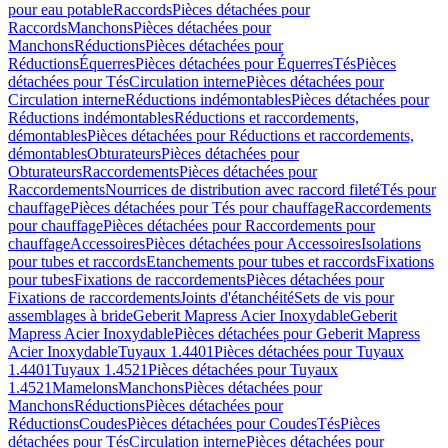
pour eau potable
Raccords
Pièces détachées pour
Raccords
Manchons
Pièces détachées pour
Manchons
Réductions
Pièces détachées pour
Réductions
Équerres
Pièces détachées pour Équerres
Tés
Pièces
détachées pour Tés
Circulation interne
Pièces détachées pour
Circulation interne
Réductions indémontables
Pièces détachées pour
Réductions indémontables
Réductions et raccordements,
démontables
Pièces détachées pour Réductions et raccordements,
démontables
Obturateurs
Pièces détachées pour
Obturateurs
Raccordements
Pièces détachées pour
Raccordements
Nourrices de distribution avec raccord fileté
Tés pour
chauffage
Pièces détachées pour Tés pour chauffage
Raccordements
pour chauffage
Pièces détachées pour Raccordements pour
chauffage
Accessoires
Pièces détachées pour Accessoires
Isolations
pour tubes et raccords
Etanchements pour tubes et raccords
Fixations
pour tubes
Fixations de raccordements
Pièces détachées pour
Fixations de raccordements
Joints d'étanchéité
Sets de vis pour
assemblages à bride
Geberit Mapress Acier Inoxydable
Geberit
Mapress Acier Inoxydable
Pièces détachées pour Geberit Mapress
Acier Inoxydable
Tuyaux 1.4401
Pièces détachées pour Tuyaux
1.4401
Tuyaux 1.4521
Pièces détachées pour Tuyaux
1.4521
Mamelons
Manchons
Pièces détachées pour
Manchons
Réductions
Pièces détachées pour
Réductions
Coudes
Pièces détachées pour Coudes
Tés
Pièces
détachées pour Tés
Circulation interne
Pièces détachées pour