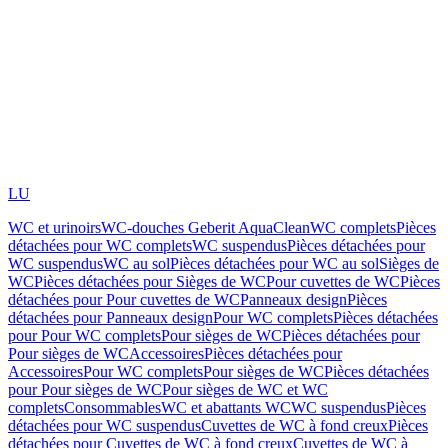
LU
WC et urinoirs
WC-douches Geberit AquaClean
WC complets
Pièces
détachées pour WC complets
WC suspendus
Pièces détachées pour
WC suspendus
WC au sol
Pièces détachées pour WC au sol
Sièges de
WC
Pièces détachées pour Sièges de WC
Pour cuvettes de WC
Pièces
détachées pour Pour cuvettes de WC
Panneaux design
Pièces
détachées pour Panneaux design
Pour WC complets
Pièces détachées
pour Pour WC complets
Pour sièges de WC
Pièces détachées pour
Pour sièges de WC
Accessoires
Pièces détachées pour
Accessoires
Pour WC complets
Pour sièges de WC
Pièces détachées
pour Pour sièges de WC
Pour sièges de WC et WC
complets
Consommables
WC et abattants WC
WC suspendus
Pièces
détachées pour WC suspendus
Cuvettes de WC à fond creux
Pièces
détachées pour Cuvettes de WC à fond creux
Cuvettes de WC à