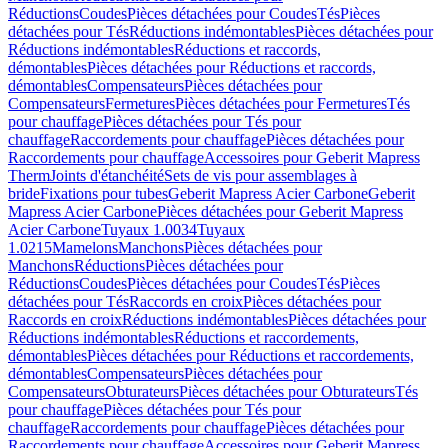
Réductions
Coudes
Pièces détachées pour Coudes
Tés
Pièces
détachées pour Tés
Réductions indémontables
Pièces détachées pour
Réductions indémontables
Réductions et raccords,
démontables
Pièces détachées pour Réductions et raccords,
démontables
Compensateurs
Pièces détachées pour
Compensateurs
Fermetures
Pièces détachées pour Fermetures
Tés
pour chauffage
Pièces détachées pour Tés pour
chauffage
Raccordements pour chauffage
Pièces détachées pour
Raccordements pour chauffage
Accessoires pour Geberit Mapress
Therm
Joints d'étanchéité
Sets de vis pour assemblages à
bride
Fixations pour tubes
Geberit Mapress Acier Carbone
Geberit
Mapress Acier Carbone
Pièces détachées pour Geberit Mapress
Acier Carbone
Tuyaux 1.0034
Tuyaux
1.0215
Mamelons
Manchons
Pièces détachées pour
Manchons
Réductions
Pièces détachées pour
Réductions
Coudes
Pièces détachées pour Coudes
Tés
Pièces
détachées pour Tés
Raccords en croix
Pièces détachées pour
Raccords en croix
Réductions indémontables
Pièces détachées pour
Réductions indémontables
Réductions et raccordements,
démontables
Pièces détachées pour Réductions et raccordements,
démontables
Compensateurs
Pièces détachées pour
Compensateurs
Obturateurs
Pièces détachées pour Obturateurs
Tés
pour chauffage
Pièces détachées pour Tés pour
chauffage
Raccordements pour chauffage
Pièces détachées pour
Raccordements pour chauffage
Accessoires pour Geberit Mapress