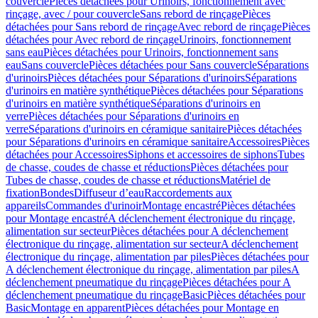
couvercle
Pièces détachées pour Urinoirs, fonctionnement avec
rinçage, avec / pour couvercle
Sans rebord de rinçage
Pièces
détachées pour Sans rebord de rinçage
Avec rebord de rinçage
Pièces
détachées pour Avec rebord de rinçage
Urinoirs, fonctionnement
sans eau
Pièces détachées pour Urinoirs, fonctionnement sans
eau
Sans couvercle
Pièces détachées pour Sans couvercle
Séparations
d'urinoirs
Pièces détachées pour Séparations d'urinoirs
Séparations
d'urinoirs en matière synthétique
Pièces détachées pour Séparations
d'urinoirs en matière synthétique
Séparations d'urinoirs en
verre
Pièces détachées pour Séparations d'urinoirs en
verre
Séparations d'urinoirs en céramique sanitaire
Pièces détachées
pour Séparations d'urinoirs en céramique sanitaire
Accessoires
Pièces
détachées pour Accessoires
Siphons et accessoires de siphons
Tubes
de chasse, coudes de chasse et réductions
Pièces détachées pour
Tubes de chasse, coudes de chasse et réductions
Matériel de
fixation
Bondes
Diffuseur d’eau
Raccordements aux
appareils
Commandes d'urinoir
Montage encastré
Pièces détachées
pour Montage encastré
A déclenchement électronique du rinçage,
alimentation sur secteur
Pièces détachées pour A déclenchement
électronique du rinçage, alimentation sur secteur
A déclenchement
électronique du rinçage, alimentation par piles
Pièces détachées pour
A déclenchement électronique du rinçage, alimentation par piles
A
déclenchement pneumatique du rinçage
Pièces détachées pour A
déclenchement pneumatique du rinçage
Basic
Pièces détachées pour
Basic
Montage en apparent
Pièces détachées pour Montage en