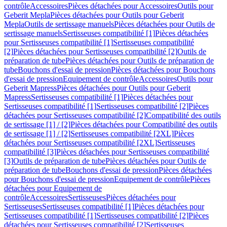
contrôle
Accessoires
Pièces détachées pour Accessoires
Outils pour
Geberit Mepla
Pièces détachées pour Outils pour Geberit
Mepla
Outils de sertissage manuels
Pièces détachées pour Outils de
sertissage manuels
Sertisseuses compatibilité [1]
Pièces détachées
pour Sertisseuses compatibilité [1]
Sertisseuses compatibilité
[2]
Pièces détachées pour Sertisseuses compatibilité [2]
Outils de
préparation de tube
Pièces détachées pour Outils de préparation de
tube
Bouchons d'essai de pression
Pièces détachées pour Bouchons
d'essai de pression
Equipement de contrôle
Accessoires
Outils pour
Geberit Mapress
Pièces détachées pour Outils pour Geberit
Mapress
Sertisseuses compatibilité [1]
Pièces détachées pour
Sertisseuses compatibilité [1]
Sertisseuses compatibilité [2]
Pièces
détachées pour Sertisseuses compatibilité [2]
Compatibilité des outils
de sertissage [1] / [2]
Pièces détachées pour Compatibilité des outils
de sertissage [1] / [2]
Sertisseuses compatibilité [2XL]
Pièces
détachées pour Sertisseuses compatibilité [2XL]
Sertisseuses
compatibilité [3]
Pièces détachées pour Sertisseuses compatibilité
[3]
Outils de préparation de tube
Pièces détachées pour Outils de
préparation de tube
Bouchons d'essai de pression
Pièces détachées
pour Bouchons d'essai de pression
Equipement de contrôle
Pièces
détachées pour Equipement de
contrôle
Accessoires
Sertisseuses
Pièces détachées pour
Sertisseuses
Sertisseuses compatibilité [1]
Pièces détachées pour
Sertisseuses compatibilité [1]
Sertisseuses compatibilité [2]
Pièces
détachées pour Sertisseuses compatibilité [2]
Sertisseuses