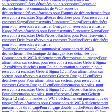
sol
Accessoires
Pièces détachées pour Accessoires
Plaques de
déclenchement et commandes de WC
Plaques de
déclenchement
Pièces détachées pour Plaques de déclenchement
Pour
réservoirs à encastrer Sigma
Pièces détachées pour Pour réservoirs à
encastrer Sigma
Pour réservoirs à encastrer Omega
Pièces détachées
pour Pour réservoirs à encastrer Omega
Pour réservoirs à encastrer
Kappa
Pièces détachées pour Pour réservoirs à encastrer Kappa
Pour
réservoirs à encastrer Delta
Pièces détachées pour Pour réservoirs à
encastrer Delta
Pour réservoirs à encastrer Twinline
Pièces détachées
pour Pour réservoirs à encastrer
Twinline
Accessoires
Consommables
Commandes de WC à
déclenchement électronique du rinçage
Pièces détachées pour
Commandes de WC à déclenchement électronique du rinçage
Pour
alimentation sur secteur, pour réservoirs à encastrer Geberit Sigma
12 cm
Pièces détachées pour Pour alimentation sur secteur, pour
réservoirs à encastrer Geberit Sigma 12 cm
Pour alimentation sur
secteur, pour réservoirs à encastrer Geberit Omega 12 cm
Pièces
détachées pour Pour alimentation sur secteur, pour réservoirs à
encastrer Geberit Omega 12 cm
Pour alimentation par piles, pour
réservoirs à encastrer Geberit Sigma 12 cm
Pièces détachées pour
Pour alimentation par piles, pour réservoirs à encastrer Geberit
Sigma 12 cm
Commandes de WC à déclenchement pneumatique du
rinçage
Pièces détachées pour Commandes de WC à déclenchement
pneumatique du rinçage
Pour rinçage double touche
Pièces détachées
pour Pour rinçage double touche
Pour rinçage simple touche
Pièces