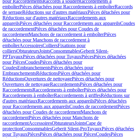
pour Raccordements
Raccords à souder
Raccordements à
emboîter
Pièces détachées pour Raccordements à emboîter
Raccords
de serrage
Réductions sur d'autres matériaux
Pièces détachées pour
Réductions sur d'autres matériaux
Raccordements aux
appareils
Pièces détachées pour Raccordements aux appareils
Coudes
de raccordement
Pièces détachées pour Coudes de
raccordement
Manchons de raccordement à emboîter
Pièces
détachées pour Manchons de raccordement à
emboîter
Accessoires
Colliers
Fixations pour
colliers
Obturateurs
Joints
Consommables
Geberit Silent-
PP
Tuyaux
Pièces détachées pour Tuyaux
Pièces
Pièces détachées
pour Pièces
Coudes
Pièces détachées pour
Coudes
Embranchements
Pièces détachées pour
Embranchements
Réductions
Pièces détachées pour
Réductions
Ouvertures de nettoyage
Pièces détachées pour
Ouvertures de nettoyage
Raccordements
Pièces détachées pour
Raccordements
Raccordements à emboîter
Pièces détachées pour
Raccordements à emboîter
Raccordements à griffes
Réductions sur
d'autres matériaux
Raccordements aux appareils
Pièces détachées
pour Raccordements aux appareils
Coudes de raccordement
Pièces
détachées pour Coudes de raccordement
Manchons de
raccordement
Pièces détachées pour Manchons de
raccordement
Accessoires
Obturateurs
Joints
Cape de
protection
Consommables
Geberit Silent-Pro
Tuyaux
Pièces détachées
pour Tuyaux
Pièces
Pièces détachées pour Pièces
Coudes
Pièces