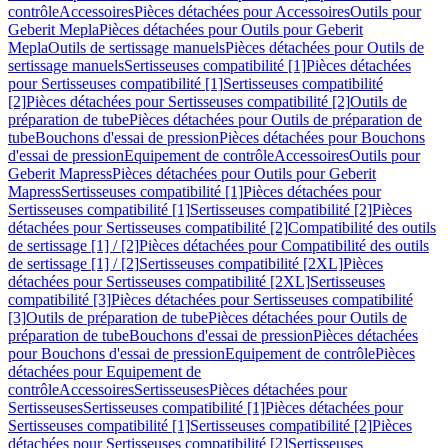
contrôle
Accessoires
Pièces détachées pour Accessoires
Outils pour
Geberit Mepla
Pièces détachées pour Outils pour Geberit
Mepla
Outils de sertissage manuels
Pièces détachées pour Outils de
sertissage manuels
Sertisseuses compatibilité [1]
Pièces détachées
pour Sertisseuses compatibilité [1]
Sertisseuses compatibilité
[2]
Pièces détachées pour Sertisseuses compatibilité [2]
Outils de
préparation de tube
Pièces détachées pour Outils de préparation de
tube
Bouchons d'essai de pression
Pièces détachées pour Bouchons
d'essai de pression
Equipement de contrôle
Accessoires
Outils pour
Geberit Mapress
Pièces détachées pour Outils pour Geberit
Mapress
Sertisseuses compatibilité [1]
Pièces détachées pour
Sertisseuses compatibilité [1]
Sertisseuses compatibilité [2]
Pièces
détachées pour Sertisseuses compatibilité [2]
Compatibilité des outils
de sertissage [1] / [2]
Pièces détachées pour Compatibilité des outils
de sertissage [1] / [2]
Sertisseuses compatibilité [2XL]
Pièces
détachées pour Sertisseuses compatibilité [2XL]
Sertisseuses
compatibilité [3]
Pièces détachées pour Sertisseuses compatibilité
[3]
Outils de préparation de tube
Pièces détachées pour Outils de
préparation de tube
Bouchons d'essai de pression
Pièces détachées
pour Bouchons d'essai de pression
Equipement de contrôle
Pièces
détachées pour Equipement de
contrôle
Accessoires
Sertisseuses
Pièces détachées pour
Sertisseuses
Sertisseuses compatibilité [1]
Pièces détachées pour
Sertisseuses compatibilité [1]
Sertisseuses compatibilité [2]
Pièces
détachées pour Sertisseuses compatibilité [2]
Sertisseuses