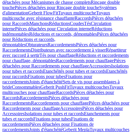
détachées pour Mécanismes de chasse complets
Rinçage double
touche
Pièces détachées pour Rinçage double touche
Systèmes
d'alimentation
Geberit FlowFit
Tuyaux multicouche
Tuyaux
multicouche avec résistance chauffante
Raccords
Pièces détachées
pour Raccords
Manchons
Réductions
Coudes
Tés
Circulation
interne
Pièces détachées pour Circulation interne
Réductions
indémontables
Réductions et raccords, démontables
Pièces détachées
pour Réductions et raccords,
démontables
Obturateurs
Raccordements
Pièces détachées pour
Raccordements
Distributeurs avec raccordement à visser
Répartiteur
avec raccord à sertir
Tés pour chauffage
Réductions et raccordements
pour chauffage, démontables
Raccordements pour chauffage
Pièces
détachées pour Raccordements pour chauffage
Accessoires
Isolations
pour tubes et raccords
Etanchéités pour tubes et raccords
Etanchéités
pour raccords
Fixations pour tubes
Fixations pour
raccordements
Joints d'étanchéité
Sets de vis pour assemblages à
bride
Consommables
Geberit PushFit
Tuyaux multicouches
Tuyaux
multicouches pour chauffage
Raccords
Pièces détachées pour
Raccords
Raccordements
Pièces détachées pour
Raccordements
Raccordements pour chauffage
Pièces détachées pour
Raccordements pour chauffage
Accessoires
Pièces détachées pour
Accessoires
Isolations pour tubes et raccords
Etanchements pour
tubes et raccords
Fixations pour tubes
Fixations de
raccordements
Pièces détachées pour Fixations de
raccordements
Joints d'étanchéité
Geberit Mepla
Tuyaux multicouches