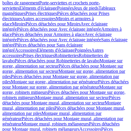
boîtes de rangement
Porte-serviettes et crochets porte-
serviettes
Eléments d'éclairage
Poignées
Jeux de pieds
Tableaux
magnétiques
Prises électriques
Pièces détachées pour Prises
électriques
Autres accessoires
Miroirs et armoires à
glace
Miroirs
Pièces détachées pour Miroirs
Avec éclairage
intégrée
Pièces détachées pour Avec éclairage intégrée
Armoires à
glace
Pièces détachées pour Armoires à glace
Avec éclairage
intégrée
Pièces détachées pour Avec éclairage intégrée
Sans éclairage
intégré
Pièces détachées pour Sans éclairage
intégré
Accessoires
Eléments d'éclairage
Poignées
Autres
accessoires
Prises électriques
Robinetteries
Robinetteries de
lavabo
Pièces détachées pour Robinetteries de lavabo
Montage sur
gorge, alimentation sur secteur
Pièces détachées pour Montage sur
gorge, alimentation sur secteur
Montage sur gorge, alimentation par
piles
Pièces détachées pour Montage sur gorge, alimentation par
piles
Montage sur gorge, alimentation par générateur
Pièces détachées
pour Montage sur gorge, alimentation par générateur
Montage sur
gorge, robinets mitigeurs
Pièces détachées pour Montage sur gorge,
robinets mitigeurs
Montage mural, alimentation sur secteur
Pièces
détachées pour Montage mural, alimentation sur secteur
Montage
mural, alimentation par piles
Pièces détachées pour Montage mural,
alimentation par piles
Montage mural, alimentation par
générateur
Pièces détachées pour Montage mural, alimentation par
générateur
Montage mural, robinets mélangeurs
Pièces détachées
pour Montage mural, robinets mélangeurs
Accessoires
Pièces