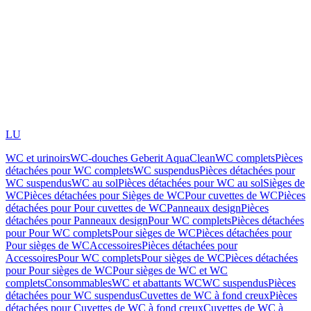
LU
WC et urinoirs
WC-douches Geberit AquaClean
WC complets
Pièces
détachées pour WC complets
WC suspendus
Pièces détachées pour
WC suspendus
WC au sol
Pièces détachées pour WC au sol
Sièges de
WC
Pièces détachées pour Sièges de WC
Pour cuvettes de WC
Pièces
détachées pour Pour cuvettes de WC
Panneaux design
Pièces
détachées pour Panneaux design
Pour WC complets
Pièces détachées
pour Pour WC complets
Pour sièges de WC
Pièces détachées pour
Pour sièges de WC
Accessoires
Pièces détachées pour
Accessoires
Pour WC complets
Pour sièges de WC
Pièces détachées
pour Pour sièges de WC
Pour sièges de WC et WC
complets
Consommables
WC et abattants WC
WC suspendus
Pièces
détachées pour WC suspendus
Cuvettes de WC à fond creux
Pièces
détachées pour Cuvettes de WC à fond creux
Cuvettes de WC à