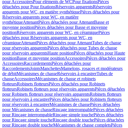
pour Accessoires
Pour eléments de WC
Pour fixations
Pièces
détachées pour Pour fixations
Réservoirs apparents
Réservoirs
apparents pour WC, en matière synthétique
Pièces détachées pour
Réservoirs apparents pour WC, en matière
synthétique
Attenant
Pièces détachées pour Attenant
Basse et
moyenne position
Pièces détachées pour Basse et moyenne
position
Réservoirs apparents pour WC, en céramique
Pièces
détachées pour Réservoirs apparents pour WC, en
céramique
Attenant
Pièces détachées pour Attenant
Tubes de chasse
pour réservoirs apparents
Pièces détachées pour Tubes de chasse
pour réservoirs apparents
Haute position
Pièces détachées pour Haute
position
Basse et moyenne position
Accessoires
Pièces détachées pour
Accessoires
Raccordements
Pièces détachées pour
Raccordements
Joints
Manchettes
Mamelons, rosaces et modérateurs
de débit
Mécanismes de chasse
Réservoirs à encastrer
Tubes de
chasse
Accessoires
Mécanismes de chasse et robinets
flotteurs
Robinets flotteurs
Pièces détachées pour Robinets
flotteurs
Robinets flotteurs pour réservoirs apparents
Pièces détachées
pour Robinets flotteurs pour réservoirs apparents
Robinets flotteurs
pour réservoirs à encastrer
Pièces détachées pour Robinets flotteurs
pour réservoirs à encastrer
Mécanismes de chasse
Pièces détachées
pour Mécanismes de chasse
Rinçage interrompable
Pièces détachées
pour Rinçage interrompable
Rinçage simple touche
Pièces détachées
pour Rinçage simple touche
Rinçage double touche
Pièces détachées
pour Rinçage double touche
Mécanismes de chasse complets
Pièces