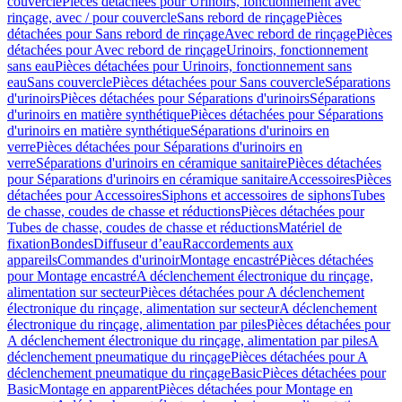
couvercle
Pièces détachées pour Urinoirs, fonctionnement avec
rinçage, avec / pour couvercle
Sans rebord de rinçage
Pièces
détachées pour Sans rebord de rinçage
Avec rebord de rinçage
Pièces
détachées pour Avec rebord de rinçage
Urinoirs, fonctionnement
sans eau
Pièces détachées pour Urinoirs, fonctionnement sans
eau
Sans couvercle
Pièces détachées pour Sans couvercle
Séparations
d'urinoirs
Pièces détachées pour Séparations d'urinoirs
Séparations
d'urinoirs en matière synthétique
Pièces détachées pour Séparations
d'urinoirs en matière synthétique
Séparations d'urinoirs en
verre
Pièces détachées pour Séparations d'urinoirs en
verre
Séparations d'urinoirs en céramique sanitaire
Pièces détachées
pour Séparations d'urinoirs en céramique sanitaire
Accessoires
Pièces
détachées pour Accessoires
Siphons et accessoires de siphons
Tubes
de chasse, coudes de chasse et réductions
Pièces détachées pour
Tubes de chasse, coudes de chasse et réductions
Matériel de
fixation
Bondes
Diffuseur d’eau
Raccordements aux
appareils
Commandes d'urinoir
Montage encastré
Pièces détachées
pour Montage encastré
A déclenchement électronique du rinçage,
alimentation sur secteur
Pièces détachées pour A déclenchement
électronique du rinçage, alimentation sur secteur
A déclenchement
électronique du rinçage, alimentation par piles
Pièces détachées pour
A déclenchement électronique du rinçage, alimentation par piles
A
déclenchement pneumatique du rinçage
Pièces détachées pour A
déclenchement pneumatique du rinçage
Basic
Pièces détachées pour
Basic
Montage en apparent
Pièces détachées pour Montage en