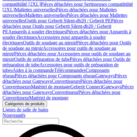
compatibilité [2XL]
Pièces détachées pour Sertisseuses compatibilité
[2XL]
Mallettes universelles
Pièces détachées pour Mallettes
universelles
Mallettes universelles
Pièces détachées pour Mallettes
universelles
Outils pour Geberit Silent-db20 / Geberit PE
Pièces
détachées pour Outils pour Geberit Silent-db20 / Geberit
PE
Appareils à souder électriques
Pièces détachées pour Appareils à
souder électriques
Accessoires pour appareils à souder
électriques
Outils de soudage au miroir
Pièces détachées pour Outils
de soudage au miroir
Accessoires pour outils de soudage au
miroir
Pièces détachées pour Accessoires pour outils de soudage au
miroir
Outils de préparation de tube
Pièces détachées pour Outils de
préparation de tube
Accessoires pour outils de préparation de
tubes
Aides à la commande
Télécommandes
Composants
réseau
Pièces détachées pour Composants réseau
Gateways
Pièces
détachées pour Gateways
Convertisseurs
Pièces détachées pour
Convertisseurs
Matériel de montage
Geberit Connect
Gateways
Pièces
détachées pour Gateways
Convertisseur
Pièces détachées pour
Convertisseur
Matériel de montage
Catégories de produits
Lignes de salle de bains
Nouveautés