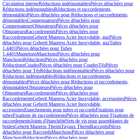
Circulation interne
Réductions indémontables
Pièces détachées pour
Réductions indémontables
Réductions et raccordements,
démontables
Pièces détachées pour Réductions et raccordements,
démontables
Compensateurs
Pièces détachées pour
Compensateurs
Obturateurs
Pièces détachées pour
Obturateurs
Raccordements
Pièces détachées pour
Raccordements
Geberit Mapress Acier Inoxydable, gaz
Pièces
détachées pour Geberit Mapress Acier Inoxydable, gaz
Tubes
1.4401
Pièces détachées pour Tubes
1.4401
Mamelons
Manchons
Pièces détachées pour
Manchons
Réductions
Pièces détachées pour
Réductions
Coudes
Pièces détachées pour Coudes
Tés
Pièces
détachées pour Tés
Réductions indémontables
Pièces détachées pour
Réductions indémontables
Réductions et raccordements,
démontables
Pièces détachées pour Réductions et raccordements,
démontables
Obturateurs
Pièces détachées pour
Obturateurs
Raccordements
Pièces détachées pour
Raccordements
Geberit Mapress Acier Inoxydable, accessoires
Pièces
détachées pour Geberit Mapress Acier Inoxydable,
accessoires
Etanchements pour tubes et raccords
Fixations pour
tubes
Fixations de raccordements
Pièces détachées pour Fixations de
raccordements
Joints d'étanchéité
Sets de vis pour assemblages de
brides
Geberit Mapress Therm
Tuyaux Therm
Raccords
Pièces
détachées pour Raccords
Manchons
Pièces détachées pour
Manchons
Réductions
Pièces détachées pour