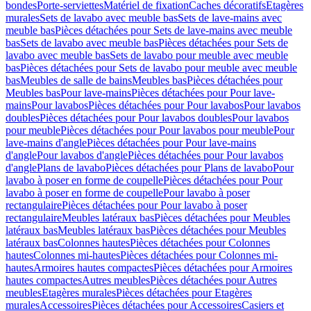
bondes
Porte-serviettes
Matériel de fixation
Caches décoratifs
Etagères
murales
Sets de lavabo avec meuble bas
Sets de lave-mains avec
meuble bas
Pièces détachées pour Sets de lave-mains avec meuble
bas
Sets de lavabo avec meuble bas
Pièces détachées pour Sets de
lavabo avec meuble bas
Sets de lavabo pour meuble avec meuble
bas
Pièces détachées pour Sets de lavabo pour meuble avec meuble
bas
Meubles de salle de bains
Meubles bas
Pièces détachées pour
Meubles bas
Pour lave-mains
Pièces détachées pour Pour lave-
mains
Pour lavabos
Pièces détachées pour Pour lavabos
Pour lavabos
doubles
Pièces détachées pour Pour lavabos doubles
Pour lavabos
pour meuble
Pièces détachées pour Pour lavabos pour meuble
Pour
lave-mains d'angle
Pièces détachées pour Pour lave-mains
d'angle
Pour lavabos d'angle
Pièces détachées pour Pour lavabos
d'angle
Plans de lavabo
Pièces détachées pour Plans de lavabo
Pour
lavabo à poser en forme de coupelle
Pièces détachées pour Pour
lavabo à poser en forme de coupelle
Pour lavabo à poser
rectangulaire
Pièces détachées pour Pour lavabo à poser
rectangulaire
Meubles latéraux bas
Pièces détachées pour Meubles
latéraux bas
Meubles latéraux bas
Pièces détachées pour Meubles
latéraux bas
Colonnes hautes
Pièces détachées pour Colonnes
hautes
Colonnes mi-hautes
Pièces détachées pour Colonnes mi-
hautes
Armoires hautes compactes
Pièces détachées pour Armoires
hautes compactes
Autres meubles
Pièces détachées pour Autres
meubles
Etagères murales
Pièces détachées pour Etagères
murales
Accessoires
Pièces détachées pour Accessoires
Casiers et