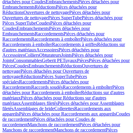
détachées pour Coudes
Embranchements
Pièces détachées pour
Embranchements
Réductions
Pièces détachées pour
Réductions
Ouvertures de nettoyage
Pièces détachées pour
Ouvertures de nettoyage
Pièces SuperTube
Pièces détachées pour
Pièces SuperTube
Coudes
Pièces détachées pour
Coudes
Embranchements
Pièces détachées pour
Embranchements
Raccordements
Pièces détachées pour
Raccordements
Raccordements à emboîter
Pièces détachées pour
Raccordements à emboîter
Raccordements à griffes
Réductions sur
d'autres matériaux
Accessoires
Pièces détachées pour
Accessoires
Colliers
Obturateurs
Joints
Pièces détachées pour
Joints
Consommables
Geberit PE
Tuyaux
Pièces
Pièces détachées pour
Pièces
Coudes
Embranchements
Réductions
Ouvertures de
nettoyage
Pièces détachées pour Ouvertures de
nettoyage
Réductions
Pièces SuperTube
Pièces
spéciales
Raccordements
Pièces détachées pour
Raccordements
Raccords soudés
Raccordements à emboîter
Pièces
détachées pour Raccordements à emboîter
Réductions sur d'autres
matériaux
Pièces détachées pour Réductions sur d'autres
matériaux
Assemblages filetés
Pièces détachées pour Assemblages
filetés
Assemblages de bride
Collerettes
Raccordements aux
appareils
Pièces détachées pour Raccordements aux appareils
Coudes
de raccordement
Pièces détachées pour Coudes de
raccordement
Manchons de raccordement
Pièces détachées pour
Manchons de raccordement
Manchons de raccordement
Pièces