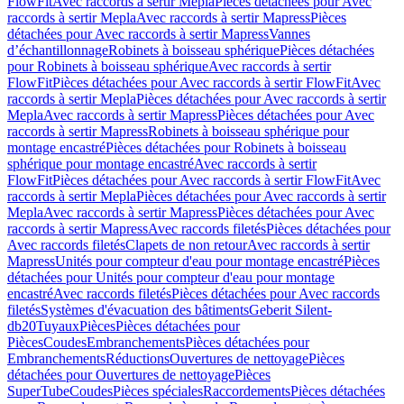
FlowFit
Avec raccords à sertir Mepla
Pièces détachées pour Avec
raccords à sertir Mepla
Avec raccords à sertir Mapress
Pièces
détachées pour Avec raccords à sertir Mapress
Vannes
d’échantillonnage
Robinets à boisseau sphérique
Pièces détachées
pour Robinets à boisseau sphérique
Avec raccords à sertir
FlowFit
Pièces détachées pour Avec raccords à sertir FlowFit
Avec
raccords à sertir Mepla
Pièces détachées pour Avec raccords à sertir
Mepla
Avec raccords à sertir Mapress
Pièces détachées pour Avec
raccords à sertir Mapress
Robinets à boisseau sphérique pour
montage encastré
Pièces détachées pour Robinets à boisseau
sphérique pour montage encastré
Avec raccords à sertir
FlowFit
Pièces détachées pour Avec raccords à sertir FlowFit
Avec
raccords à sertir Mepla
Pièces détachées pour Avec raccords à sertir
Mepla
Avec raccords à sertir Mapress
Pièces détachées pour Avec
raccords à sertir Mapress
Avec raccords filetés
Pièces détachées pour
Avec raccords filetés
Clapets de non retour
Avec raccords à sertir
Mapress
Unités pour compteur d'eau pour montage encastré
Pièces
détachées pour Unités pour compteur d'eau pour montage
encastré
Avec raccords filetés
Pièces détachées pour Avec raccords
filetés
Systèmes d'évacuation des bâtiments
Geberit Silent-
db20
Tuyaux
Pièces
Pièces détachées pour
Pièces
Coudes
Embranchements
Pièces détachées pour
Embranchements
Réductions
Ouvertures de nettoyage
Pièces
détachées pour Ouvertures de nettoyage
Pièces
SuperTube
Coudes
Pièces spéciales
Raccordements
Pièces détachées