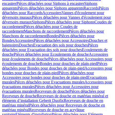
encastrer
Pièces détachées pour Siphons à encastrer
Siphons
apparents
Pièces détachées pour Siphons apparents
Raccords
Pièces
détachées pour Raccords
Accessoires
Vannes d'écoulement pour
déversoirs muraux
Pièces détachées pour Vannes d'écoulement pour
déversoirs muraux
Siphons
Pièces détachées pour Siphons
Coudes de
raccordement
Pièces détachées pour Coudes de
raccordement
Manchons de raccordement
Pièces détachées pour
Manchons de raccordement
Bondes
Pièces détachées pour
Bondes
Accessoires
Pièces détachées pour Accessoires
Douches et
baignoires
Douches
Evacuation des sols pour douches
Pièces
détachées pour Evacuation des sols pour douches
Ecoulements de
douche
Pièces détachées pour Ecoulements de douche
Accessoires
pour écoulements de douche
Pièces détachées pour Accessoires pour
écoulements de douche
Bondes pour douches de plain-pied
Pièces
détachées pour Bondes pour douches de plain-pied
Accessoires pour
bondes pour douches de plain-pied
Pièces détachées pour
Accessoires pour bondes pour douches de plain-pied
Evacuations
murales
Pièces détachées pour Evacuations murales
Accessoires pour
évacuations murales
Pièces détachées pour Accessoires pour
évacuations murales
Receveurs de douche
Pièces détachées pour
Receveurs de douche
Receveurs de douche en matériau minéral et
éléments d’installation Geberit Duofix
Receveurs de douche en
matériau minéral
Pièces détachées pour Receveurs de douche en
matériau minéral
Receveurs de douche en acrylique
sanitaire
Eléments d'installation
Pièces détachées pour Eléments