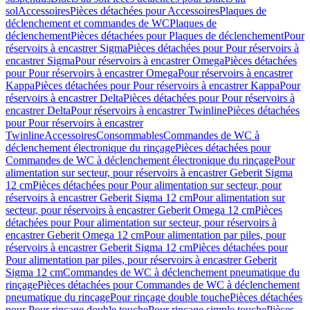
sol
Accessoires
Pièces détachées pour Accessoires
Plaques de
déclenchement et commandes de WC
Plaques de
déclenchement
Pièces détachées pour Plaques de déclenchement
Pour
réservoirs à encastrer Sigma
Pièces détachées pour Pour réservoirs à
encastrer Sigma
Pour réservoirs à encastrer Omega
Pièces détachées
pour Pour réservoirs à encastrer Omega
Pour réservoirs à encastrer
Kappa
Pièces détachées pour Pour réservoirs à encastrer Kappa
Pour
réservoirs à encastrer Delta
Pièces détachées pour Pour réservoirs à
encastrer Delta
Pour réservoirs à encastrer Twinline
Pièces détachées
pour Pour réservoirs à encastrer
Twinline
Accessoires
Consommables
Commandes de WC à
déclenchement électronique du rinçage
Pièces détachées pour
Commandes de WC à déclenchement électronique du rinçage
Pour
alimentation sur secteur, pour réservoirs à encastrer Geberit Sigma
12 cm
Pièces détachées pour Pour alimentation sur secteur, pour
réservoirs à encastrer Geberit Sigma 12 cm
Pour alimentation sur
secteur, pour réservoirs à encastrer Geberit Omega 12 cm
Pièces
détachées pour Pour alimentation sur secteur, pour réservoirs à
encastrer Geberit Omega 12 cm
Pour alimentation par piles, pour
réservoirs à encastrer Geberit Sigma 12 cm
Pièces détachées pour
Pour alimentation par piles, pour réservoirs à encastrer Geberit
Sigma 12 cm
Commandes de WC à déclenchement pneumatique du
rinçage
Pièces détachées pour Commandes de WC à déclenchement
pneumatique du rinçage
Pour rinçage double touche
Pièces détachées
pour Pour rinçage double touche
Pour rinçage simple touche
Pièces