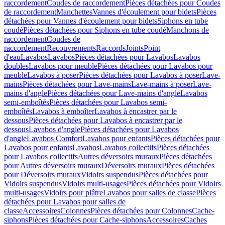
raccordement
Coudes de raccordement
Pièces détachées pour Coudes
de raccordement
Manchettes
Vannes d'écoulement pour bidets
Pièces
détachées pour Vannes d'écoulement pour bidets
Siphons en tube
coudé
Pièces détachées pour Siphons en tube coudé
Manchons de
raccordement
Coudes de
raccordement
Recouvrements
Raccords
Joints
Point
d'eau
Lavabos
Lavabos
Pièces détachées pour Lavabos
Lavabos
doubles
Lavabos pour meuble
Pièces détachées pour Lavabos pour
meuble
Lavabos à poser
Pièces détachées pour Lavabos à poser
Lave-
mains
Pièces détachées pour Lave-mains
Lave-mains à poser
Lave-
mains d'angle
Pièces détachées pour Lave-mains d'angle
Lavabos
semi-emboîtés
Pièces détachées pour Lavabos semi-
emboîtés
Lavabos à emboîter
Lavabos à encastrer par le
dessous
Pièces détachées pour Lavabos à encastrer par le
dessous
Lavabos d'angle
Pièces détachées pour Lavabos
d'angle
Lavabos Comfort
Lavabos pour enfants
Pièces détachées pour
Lavabos pour enfants
Lavabos
Lavabos collectifs
Pièces détachées
pour Lavabos collectifs
Autres déversoirs muraux
Pièces détachées
pour Autres déversoirs muraux
Déversoirs muraux
Pièces détachées
pour Déversoirs muraux
Vidoirs suspendus
Pièces détachées pour
Vidoirs suspendus
Vidoirs multi-usages
Pièces détachées pour Vidoirs
multi-usages
Vidoirs pour plâtre
Lavabos pour salles de classe
Pièces
détachées pour Lavabos pour salles de
classe
Accessoires
Colonnes
Pièces détachées pour Colonnes
Cache-
siphons
Pièces détachées pour Cache-siphons
Accessoires
Caches