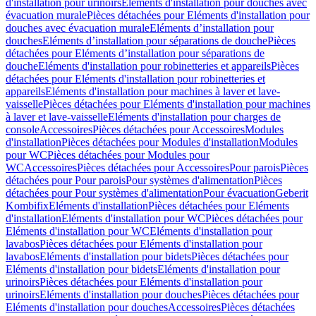
d'installation pour urinoirs
Eléments d'installation pour douches avec
évacuation murale
Pièces détachées pour Eléments d'installation pour
douches avec évacuation murale
Eléments d’installation pour
douches
Eléments d’installation pour séparations de douche
Pièces
détachées pour Eléments d’installation pour séparations de
douche
Eléments d'installation pour robinetteries et appareils
Pièces
détachées pour Eléments d'installation pour robinetteries et
appareils
Eléments d'installation pour machines à laver et lave-
vaisselle
Pièces détachées pour Eléments d'installation pour machines
à laver et lave-vaisselle
Eléments d'installation pour charges de
console
Accessoires
Pièces détachées pour Accessoires
Modules
d'installation
Pièces détachées pour Modules d'installation
Modules
pour WC
Pièces détachées pour Modules pour
WC
Accessoires
Pièces détachées pour Accessoires
Pour parois
Pièces
détachées pour Pour parois
Pour systèmes d'alimentation
Pièces
détachées pour Pour systèmes d'alimentation
Pour évacuation
Geberit
Kombifix
Eléments d'installation
Pièces détachées pour Eléments
d'installation
Eléments d'installation pour WC
Pièces détachées pour
Eléments d'installation pour WC
Eléments d'installation pour
lavabos
Pièces détachées pour Eléments d'installation pour
lavabos
Eléments d'installation pour bidets
Pièces détachées pour
Eléments d'installation pour bidets
Eléments d'installation pour
urinoirs
Pièces détachées pour Eléments d'installation pour
urinoirs
Eléments d'installation pour douches
Pièces détachées pour
Eléments d'installation pour douches
Accessoires
Pièces détachées