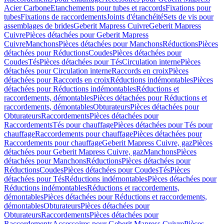
Acier Carbone
Etanchements pour tubes et raccords
Fixations pour
tubes
Fixations de raccordements
Joints d'étanchéité
Sets de vis pour
assemblages de brides
Geberit Mapress Cuivre
Geberit Mapress
Cuivre
Pièces détachées pour Geberit Mapress
Cuivre
Manchons
Pièces détachées pour Manchons
Réductions
Pièces
détachées pour Réductions
Coudes
Pièces détachées pour
Coudes
Tés
Pièces détachées pour Tés
Circulation interne
Pièces
détachées pour Circulation interne
Raccords en croix
Pièces
détachées pour Raccords en croix
Réductions indémontables
Pièces
détachées pour Réductions indémontables
Réductions et
raccordements, démontables
Pièces détachées pour Réductions et
raccordements, démontables
Obturateurs
Pièces détachées pour
Obturateurs
Raccordements
Pièces détachées pour
Raccordements
Tés pour chauffage
Pièces détachées pour Tés pour
chauffage
Raccordements pour chauffage
Pièces détachées pour
Raccordements pour chauffage
Geberit Mapress Cuivre, gaz
Pièces
détachées pour Geberit Mapress Cuivre, gaz
Manchons
Pièces
détachées pour Manchons
Réductions
Pièces détachées pour
Réductions
Coudes
Pièces détachées pour Coudes
Tés
Pièces
détachées pour Tés
Réductions indémontables
Pièces détachées pour
Réductions indémontables
Réductions et raccordements,
démontables
Pièces détachées pour Réductions et raccordements,
démontables
Obturateurs
Pièces détachées pour
Obturateurs
Raccordements
Pièces détachées pour
Raccordements
Accessoires pour Geberit Mapress Cuivre
Pièces