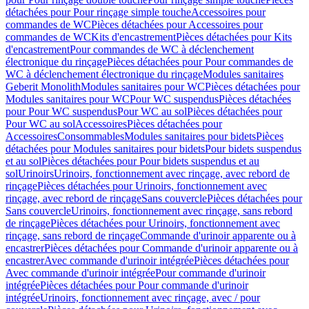
détachées pour Pour rinçage simple touche
Accessoires pour
commandes de WC
Pièces détachées pour Accessoires pour
commandes de WC
Kits d'encastrement
Pièces détachées pour Kits
d'encastrement
Pour commandes de WC à déclenchement
électronique du rinçage
Pièces détachées pour Pour commandes de
WC à déclenchement électronique du rinçage
Modules sanitaires
Geberit Monolith
Modules sanitaires pour WC
Pièces détachées pour
Modules sanitaires pour WC
Pour WC suspendus
Pièces détachées
pour Pour WC suspendus
Pour WC au sol
Pièces détachées pour
Pour WC au sol
Accessoires
Pièces détachées pour
Accessoires
Consommables
Modules sanitaires pour bidets
Pièces
détachées pour Modules sanitaires pour bidets
Pour bidets suspendus
et au sol
Pièces détachées pour Pour bidets suspendus et au
sol
Urinoirs
Urinoirs, fonctionnement avec rinçage, avec rebord de
rinçage
Pièces détachées pour Urinoirs, fonctionnement avec
rinçage, avec rebord de rinçage
Sans couvercle
Pièces détachées pour
Sans couvercle
Urinoirs, fonctionnement avec rinçage, sans rebord
de rinçage
Pièces détachées pour Urinoirs, fonctionnement avec
rinçage, sans rebord de rinçage
Commande d'urinoir apparente ou à
encastrer
Pièces détachées pour Commande d'urinoir apparente ou à
encastrer
Avec commande d'urinoir intégrée
Pièces détachées pour
Avec commande d'urinoir intégrée
Pour commande d'urinoir
intégrée
Pièces détachées pour Pour commande d'urinoir
intégrée
Urinoirs, fonctionnement avec rinçage, avec / pour