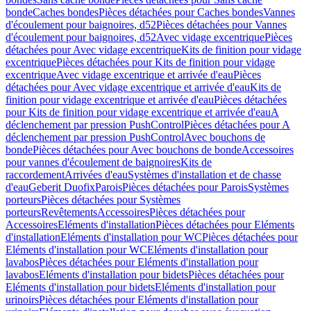
bonde
Caches bondes
Pièces détachées pour Caches bondes
Vannes
d'écoulement pour baignoires, d52
Pièces détachées pour Vannes
d'écoulement pour baignoires, d52
Avec vidage excentrique
Pièces
détachées pour Avec vidage excentrique
Kits de finition pour vidage
excentrique
Pièces détachées pour Kits de finition pour vidage
excentrique
Avec vidage excentrique et arrivée d'eau
Pièces
détachées pour Avec vidage excentrique et arrivée d'eau
Kits de
finition pour vidage excentrique et arrivée d'eau
Pièces détachées
pour Kits de finition pour vidage excentrique et arrivée d'eau
A
déclenchement par pression PushControl
Pièces détachées pour A
déclenchement par pression PushControl
Avec bouchons de
bonde
Pièces détachées pour Avec bouchons de bonde
Accessoires
pour vannes d'écoulement de baignoires
Kits de
raccordement
Arrivées d'eau
Systèmes d'installation et de chasse
d'eau
Geberit Duofix
Parois
Pièces détachées pour Parois
Systèmes
porteurs
Pièces détachées pour Systèmes
porteurs
Revêtements
Accessoires
Pièces détachées pour
Accessoires
Eléments d'installation
Pièces détachées pour Eléments
d'installation
Eléments d'installation pour WC
Pièces détachées pour
Eléments d'installation pour WC
Eléments d'installation pour
lavabos
Pièces détachées pour Eléments d'installation pour
lavabos
Eléments d'installation pour bidets
Pièces détachées pour
Eléments d'installation pour bidets
Eléments d'installation pour
urinoirs
Pièces détachées pour Eléments d'installation pour