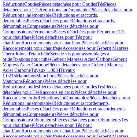
Réductions
Coudes
Pièces détachées pour Coudes
Tés
Pièces
détachées pour Tés
Réductions indémontables
Pièces détachées pour
Réductions indémontables
Réductions et raccords,
démontables
Pièces détachées pour Réductions et raccords,
démontables
Compensateurs
Pièces détachées pour
Compensateurs
Fermetures
Pièces détachées pour Fermetures
Tés
pour chauffage
Pièces détachées pour Tés pour
chauffage
Raccordements pour chauffage
Pièces détachées pour
Raccordements pour chauffage
Accessoires pour Geberit Mapress
Therm
Joints d'étanchéité
Sets de vis pour assemblages à
bride
Fixations pour tubes
Geberit Mapress Acier Carbone
Geberit
Mapress Acier Carbone
Pièces détachées pour Geberit Mapress
Acier Carbone
Tuyaux 1.0034
Tuyaux
1.0215
Mamelons
Manchons
Pièces détachées pour
Manchons
Réductions
Pièces détachées pour
Réductions
Coudes
Pièces détachées pour Coudes
Tés
Pièces
détachées pour Tés
Raccords en croix
Pièces détachées pour
Raccords en croix
Réductions indémontables
Pièces détachées pour
Réductions indémontables
Réductions et raccordements,
démontables
Pièces détachées pour Réductions et raccordements,
démontables
Compensateurs
Pièces détachées pour
Compensateurs
Obturateurs
Pièces détachées pour Obturateurs
Tés
pour chauffage
Pièces détachées pour Tés pour
chauffage
Raccordements pour chauffage
Pièces détachées pour
Raccordements pour chauffage
Accessoires pour Geberit Mapress