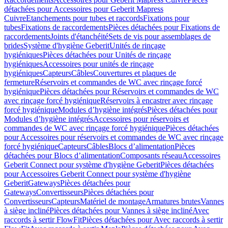
détachées pour Accessoires pour Geberit Mapress
Cuivre
Etanchements pour tubes et raccords
Fixations pour
tubes
Fixations de raccordements
Pièces détachées pour Fixations de
raccordements
Joints d'étanchéité
Sets de vis pour assemblages de
brides
Système d'hygiène Geberit
Unités de rinçage
hygiéniques
Pièces détachées pour Unités de rinçage
hygiéniques
Accessoires pour unités de rinçage
hygiéniques
Capteurs
Câbles
Couvertures et plaques de
fermeture
Réservoirs et commandes de WC avec rinçage forcé
hygiénique
Pièces détachées pour Réservoirs et commandes de WC
avec rinçage forcé hygiénique
Réservoirs à encastrer avec rinçage
forcé hygiénique
Modules d’hygiène intégrés
Pièces détachées pour
Modules d’hygiène intégrés
Accessoires pour réservoirs et
commandes de WC avec rinçage forcé hygiénique
Pièces détachées
pour Accessoires pour réservoirs et commandes de WC avec rinçage
forcé hygiénique
Capteurs
Câbles
Blocs d’alimentation
Pièces
détachées pour Blocs d’alimentation
Composants réseau
Accessoires
Geberit Connect pour système d'hygiène Geberit
Pièces détachées
pour Accessoires Geberit Connect pour système d'hygiène
Geberit
Gateways
Pièces détachées pour
Gateways
Convertisseurs
Pièces détachées pour
Convertisseurs
Capteurs
Matériel de montage
Armatures brutes
Vannes
à siège incliné
Pièces détachées pour Vannes à siège incliné
Avec
raccords à sertir FlowFit
Pièces détachées pour Avec raccords à sertir