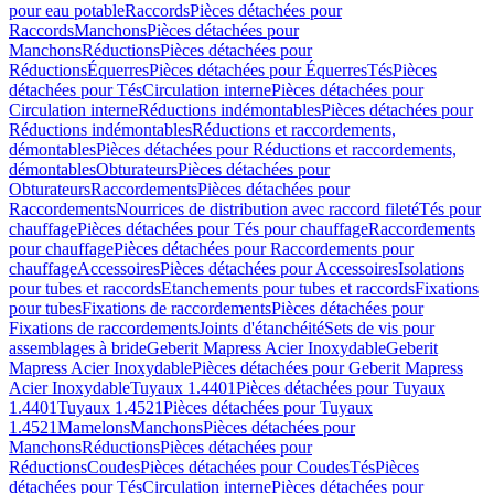
pour eau potable
Raccords
Pièces détachées pour
Raccords
Manchons
Pièces détachées pour
Manchons
Réductions
Pièces détachées pour
Réductions
Équerres
Pièces détachées pour Équerres
Tés
Pièces
détachées pour Tés
Circulation interne
Pièces détachées pour
Circulation interne
Réductions indémontables
Pièces détachées pour
Réductions indémontables
Réductions et raccordements,
démontables
Pièces détachées pour Réductions et raccordements,
démontables
Obturateurs
Pièces détachées pour
Obturateurs
Raccordements
Pièces détachées pour
Raccordements
Nourrices de distribution avec raccord fileté
Tés pour
chauffage
Pièces détachées pour Tés pour chauffage
Raccordements
pour chauffage
Pièces détachées pour Raccordements pour
chauffage
Accessoires
Pièces détachées pour Accessoires
Isolations
pour tubes et raccords
Etanchements pour tubes et raccords
Fixations
pour tubes
Fixations de raccordements
Pièces détachées pour
Fixations de raccordements
Joints d'étanchéité
Sets de vis pour
assemblages à bride
Geberit Mapress Acier Inoxydable
Geberit
Mapress Acier Inoxydable
Pièces détachées pour Geberit Mapress
Acier Inoxydable
Tuyaux 1.4401
Pièces détachées pour Tuyaux
1.4401
Tuyaux 1.4521
Pièces détachées pour Tuyaux
1.4521
Mamelons
Manchons
Pièces détachées pour
Manchons
Réductions
Pièces détachées pour
Réductions
Coudes
Pièces détachées pour Coudes
Tés
Pièces
détachées pour Tés
Circulation interne
Pièces détachées pour