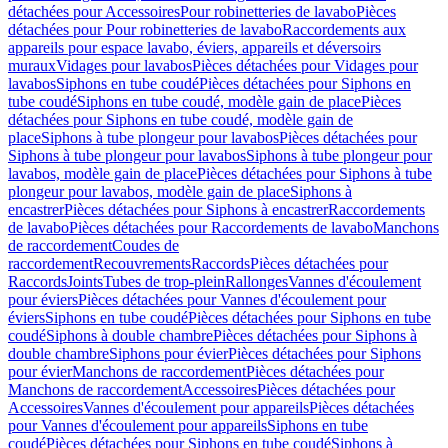
détachées pour Accessoires
Pour robinetteries de lavabo
Pièces
détachées pour Pour robinetteries de lavabo
Raccordements aux
appareils pour espace lavabo, éviers, appareils et déversoirs
muraux
Vidages pour lavabos
Pièces détachées pour Vidages pour
lavabos
Siphons en tube coudé
Pièces détachées pour Siphons en
tube coudé
Siphons en tube coudé, modèle gain de place
Pièces
détachées pour Siphons en tube coudé, modèle gain de
place
Siphons à tube plongeur pour lavabos
Pièces détachées pour
Siphons à tube plongeur pour lavabos
Siphons à tube plongeur pour
lavabos, modèle gain de place
Pièces détachées pour Siphons à tube
plongeur pour lavabos, modèle gain de place
Siphons à
encastrer
Pièces détachées pour Siphons à encastrer
Raccordements
de lavabo
Pièces détachées pour Raccordements de lavabo
Manchons
de raccordement
Coudes de
raccordement
Recouvrements
Raccords
Pièces détachées pour
Raccords
Joints
Tubes de trop-plein
Rallonges
Vannes d'écoulement
pour éviers
Pièces détachées pour Vannes d'écoulement pour
éviers
Siphons en tube coudé
Pièces détachées pour Siphons en tube
coudé
Siphons à double chambre
Pièces détachées pour Siphons à
double chambre
Siphons pour évier
Pièces détachées pour Siphons
pour évier
Manchons de raccordement
Pièces détachées pour
Manchons de raccordement
Accessoires
Pièces détachées pour
Accessoires
Vannes d'écoulement pour appareils
Pièces détachées
pour Vannes d'écoulement pour appareils
Siphons en tube
coudé
Pièces détachées pour Siphons en tube coudé
Siphons à