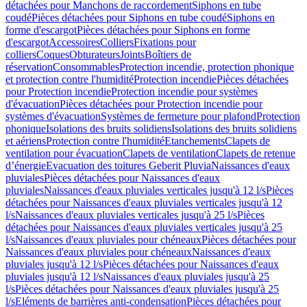
détachées pour Manchons de raccordement
Siphons en tube
coudé
Pièces détachées pour Siphons en tube coudé
Siphons en
forme d'escargot
Pièces détachées pour Siphons en forme
d'escargot
Accessoires
Colliers
Fixations pour
colliers
Coques
Obturateurs
Joints
Boîtiers de
réservation
Consommables
Protection incendie, protection phonique
et protection contre l'humidité
Protection incendie
Pièces détachées
pour Protection incendie
Protection incendie pour systèmes
d'évacuation
Pièces détachées pour Protection incendie pour
systèmes d'évacuation
Systèmes de fermeture pour plafond
Protection
phonique
Isolations des bruits solidiens
Isolations des bruits solidiens
et aériens
Protection contre l'humidité
Etanchements
Clapets de
ventilation pour évacuation
Clapets de ventilation
Clapets de retenue
d’énergie
Evacuation des toitures Geberit Pluvia
Naissances d'eaux
pluviales
Pièces détachées pour Naissances d'eaux
pluviales
Naissances d'eaux pluviales verticales jusqu'à 12 l/s
Pièces
détachées pour Naissances d'eaux pluviales verticales jusqu'à 12
l/s
Naissances d'eaux pluviales verticales jusqu'à 25 l/s
Pièces
détachées pour Naissances d'eaux pluviales verticales jusqu'à 25
l/s
Naissances d'eaux pluviales pour chéneaux
Pièces détachées pour
Naissances d'eaux pluviales pour chéneaux
Naissances d'eaux
pluviales jusqu'à 12 l/s
Pièces détachées pour Naissances d'eaux
pluviales jusqu'à 12 l/s
Naissances d'eaux pluviales jusqu'à 25
l/s
Pièces détachées pour Naissances d'eaux pluviales jusqu'à 25
l/s
Eléments de barrières anti-condensation
Pièces détachées pour