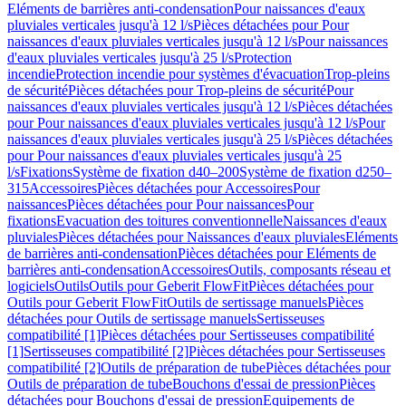
Eléments de barrières anti-condensation
Pour naissances d'eaux
pluviales verticales jusqu'à 12 l/s
Pièces détachées pour Pour
naissances d'eaux pluviales verticales jusqu'à 12 l/s
Pour naissances
d'eaux pluviales verticales jusqu'à 25 l/s
Protection
incendie
Protection incendie pour systèmes d'évacuation
Trop-pleins
de sécurité
Pièces détachées pour Trop-pleins de sécurité
Pour
naissances d'eaux pluviales verticales jusqu'à 12 l/s
Pièces détachées
pour Pour naissances d'eaux pluviales verticales jusqu'à 12 l/s
Pour
naissances d'eaux pluviales verticales jusqu'à 25 l/s
Pièces détachées
pour Pour naissances d'eaux pluviales verticales jusqu'à 25
l/s
Fixations
Système de fixation d40–200
Système de fixation d250–
315
Accessoires
Pièces détachées pour Accessoires
Pour
naissances
Pièces détachées pour Pour naissances
Pour
fixations
Evacuation des toitures conventionnelle
Naissances d'eaux
pluviales
Pièces détachées pour Naissances d'eaux pluviales
Eléments
de barrières anti-condensation
Pièces détachées pour Eléments de
barrières anti-condensation
Accessoires
Outils, composants réseau et
logiciels
Outils
Outils pour Geberit FlowFit
Pièces détachées pour
Outils pour Geberit FlowFit
Outils de sertissage manuels
Pièces
détachées pour Outils de sertissage manuels
Sertisseuses
compatibilité [1]
Pièces détachées pour Sertisseuses compatibilité
[1]
Sertisseuses compatibilité [2]
Pièces détachées pour Sertisseuses
compatibilité [2]
Outils de préparation de tube
Pièces détachées pour
Outils de préparation de tube
Bouchons d'essai de pression
Pièces
détachées pour Bouchons d'essai de pression
Equipements de