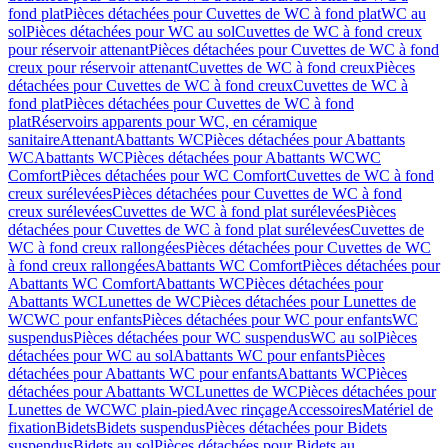
fond plat
Pièces détachées pour Cuvettes de WC à fond plat
WC au
sol
Pièces détachées pour WC au sol
Cuvettes de WC à fond creux
pour réservoir attenant
Pièces détachées pour Cuvettes de WC à fond
creux pour réservoir attenant
Cuvettes de WC à fond creux
Pièces
détachées pour Cuvettes de WC à fond creux
Cuvettes de WC à
fond plat
Pièces détachées pour Cuvettes de WC à fond
plat
Réservoirs apparents pour WC, en céramique
sanitaire
Attenant
Abattants WC
Pièces détachées pour Abattants
WC
Abattants WC
Pièces détachées pour Abattants WC
WC
Comfort
Pièces détachées pour WC Comfort
Cuvettes de WC à fond
creux surélevées
Pièces détachées pour Cuvettes de WC à fond
creux surélevées
Cuvettes de WC à fond plat surélevées
Pièces
détachées pour Cuvettes de WC à fond plat surélevées
Cuvettes de
WC à fond creux rallongées
Pièces détachées pour Cuvettes de WC
à fond creux rallongées
Abattants WC Comfort
Pièces détachées pour
Abattants WC Comfort
Abattants WC
Pièces détachées pour
Abattants WC
Lunettes de WC
Pièces détachées pour Lunettes de
WC
WC pour enfants
Pièces détachées pour WC pour enfants
WC
suspendus
Pièces détachées pour WC suspendus
WC au sol
Pièces
détachées pour WC au sol
Abattants WC pour enfants
Pièces
détachées pour Abattants WC pour enfants
Abattants WC
Pièces
détachées pour Abattants WC
Lunettes de WC
Pièces détachées pour
Lunettes de WC
WC plain-pied
Avec rinçage
Accessoires
Matériel de
fixation
Bidets
Bidets suspendus
Pièces détachées pour Bidets
suspendus
Bidets au sol
Pièces détachées pour Bidets au