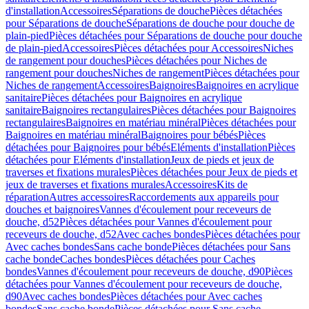
d'installation
Accessoires
Séparations de douche
Pièces détachées
pour Séparations de douche
Séparations de douche pour douche de
plain-pied
Pièces détachées pour Séparations de douche pour douche
de plain-pied
Accessoires
Pièces détachées pour Accessoires
Niches
de rangement pour douches
Pièces détachées pour Niches de
rangement pour douches
Niches de rangement
Pièces détachées pour
Niches de rangement
Accessoires
Baignoires
Baignoires en acrylique
sanitaire
Pièces détachées pour Baignoires en acrylique
sanitaire
Baignoires rectangulaires
Pièces détachées pour Baignoires
rectangulaires
Baignoires en matériau minéral
Pièces détachées pour
Baignoires en matériau minéral
Baignoires pour bébés
Pièces
détachées pour Baignoires pour bébés
Eléments d'installation
Pièces
détachées pour Eléments d'installation
Jeux de pieds et jeux de
traverses et fixations murales
Pièces détachées pour Jeux de pieds et
jeux de traverses et fixations murales
Accessoires
Kits de
réparation
Autres accessoires
Raccordements aux appareils pour
douches et baignoires
Vannes d'écoulement pour receveurs de
douche, d52
Pièces détachées pour Vannes d'écoulement pour
receveurs de douche, d52
Avec caches bondes
Pièces détachées pour
Avec caches bondes
Sans cache bonde
Pièces détachées pour Sans
cache bonde
Caches bondes
Pièces détachées pour Caches
bondes
Vannes d'écoulement pour receveurs de douche, d90
Pièces
détachées pour Vannes d'écoulement pour receveurs de douche,
d90
Avec caches bondes
Pièces détachées pour Avec caches
bondes
Sans cache bonde
Pièces détachées pour Sans cache