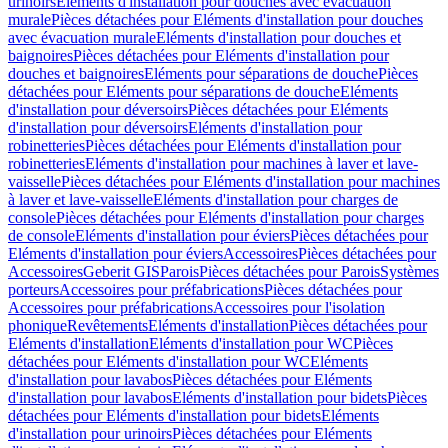
urinoirs
Eléments d'installation pour douches avec évacuation
murale
Pièces détachées pour Eléments d'installation pour douches
avec évacuation murale
Eléments d'installation pour douches et
baignoires
Pièces détachées pour Eléments d'installation pour
douches et baignoires
Eléments pour séparations de douche
Pièces
détachées pour Eléments pour séparations de douche
Eléments
d'installation pour déversoirs
Pièces détachées pour Eléments
d'installation pour déversoirs
Eléments d'installation pour
robinetteries
Pièces détachées pour Eléments d'installation pour
robinetteries
Eléments d'installation pour machines à laver et lave-
vaisselle
Pièces détachées pour Eléments d'installation pour machines
à laver et lave-vaisselle
Eléments d'installation pour charges de
console
Pièces détachées pour Eléments d'installation pour charges
de console
Eléments d'installation pour éviers
Pièces détachées pour
Eléments d'installation pour éviers
Accessoires
Pièces détachées pour
Accessoires
Geberit GIS
Parois
Pièces détachées pour Parois
Systèmes
porteurs
Accessoires pour préfabrications
Pièces détachées pour
Accessoires pour préfabrications
Accessoires pour l'isolation
phonique
Revêtements
Eléments d'installation
Pièces détachées pour
Eléments d'installation
Eléments d'installation pour WC
Pièces
détachées pour Eléments d'installation pour WC
Eléments
d'installation pour lavabos
Pièces détachées pour Eléments
d'installation pour lavabos
Eléments d'installation pour bidets
Pièces
détachées pour Eléments d'installation pour bidets
Eléments
d'installation pour urinoirs
Pièces détachées pour Eléments