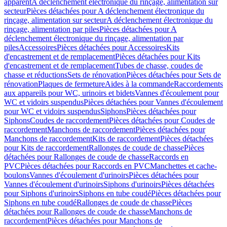
apparent
A déclenchement électronique du rinçage, alimentation sur
secteur
Pièces détachées pour A déclenchement électronique du
rinçage, alimentation sur secteur
A déclenchement électronique du
rinçage, alimentation par piles
Pièces détachées pour A
déclenchement électronique du rinçage, alimentation par
piles
Accessoires
Pièces détachées pour Accessoires
Kits
d'encastrement et de remplacement
Pièces détachées pour Kits
d'encastrement et de remplacement
Tubes de chasse, coudes de
chasse et réductions
Sets de rénovation
Pièces détachées pour Sets de
rénovation
Plaques de fermeture
Aides à la commande
Raccordements
aux appareils pour WC, urinoirs et bidets
Vannes d'écoulement pour
WC et vidoirs suspendus
Pièces détachées pour Vannes d'écoulement
pour WC et vidoirs suspendus
Siphons
Pièces détachées pour
Siphons
Coudes de raccordement
Pièces détachées pour Coudes de
raccordement
Manchons de raccordement
Pièces détachées pour
Manchons de raccordement
Kits de raccordement
Pièces détachées
pour Kits de raccordement
Rallonges de coude de chasse
Pièces
détachées pour Rallonges de coude de chasse
Raccords en
PVC
Pièces détachées pour Raccords en PVC
Manchettes et cache-
boulons
Vannes d'écoulement d'urinoirs
Pièces détachées pour
Vannes d'écoulement d'urinoirs
Siphons d'urinoirs
Pièces détachées
pour Siphons d'urinoirs
Siphons en tube coudé
Pièces détachées pour
Siphons en tube coudé
Rallonges de coude de chasse
Pièces
détachées pour Rallonges de coude de chasse
Manchons de
raccordement
Pièces détachées pour Manchons de