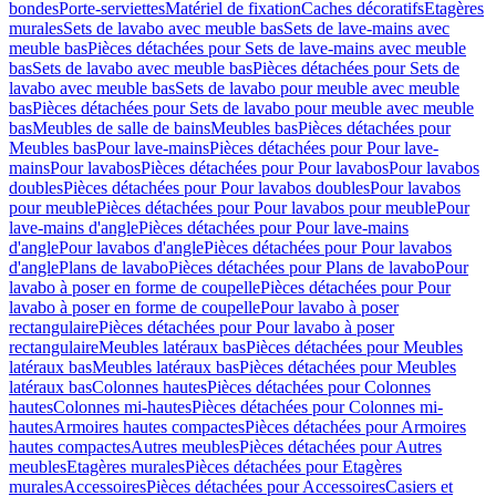
bondes
Porte-serviettes
Matériel de fixation
Caches décoratifs
Etagères
murales
Sets de lavabo avec meuble bas
Sets de lave-mains avec
meuble bas
Pièces détachées pour Sets de lave-mains avec meuble
bas
Sets de lavabo avec meuble bas
Pièces détachées pour Sets de
lavabo avec meuble bas
Sets de lavabo pour meuble avec meuble
bas
Pièces détachées pour Sets de lavabo pour meuble avec meuble
bas
Meubles de salle de bains
Meubles bas
Pièces détachées pour
Meubles bas
Pour lave-mains
Pièces détachées pour Pour lave-
mains
Pour lavabos
Pièces détachées pour Pour lavabos
Pour lavabos
doubles
Pièces détachées pour Pour lavabos doubles
Pour lavabos
pour meuble
Pièces détachées pour Pour lavabos pour meuble
Pour
lave-mains d'angle
Pièces détachées pour Pour lave-mains
d'angle
Pour lavabos d'angle
Pièces détachées pour Pour lavabos
d'angle
Plans de lavabo
Pièces détachées pour Plans de lavabo
Pour
lavabo à poser en forme de coupelle
Pièces détachées pour Pour
lavabo à poser en forme de coupelle
Pour lavabo à poser
rectangulaire
Pièces détachées pour Pour lavabo à poser
rectangulaire
Meubles latéraux bas
Pièces détachées pour Meubles
latéraux bas
Meubles latéraux bas
Pièces détachées pour Meubles
latéraux bas
Colonnes hautes
Pièces détachées pour Colonnes
hautes
Colonnes mi-hautes
Pièces détachées pour Colonnes mi-
hautes
Armoires hautes compactes
Pièces détachées pour Armoires
hautes compactes
Autres meubles
Pièces détachées pour Autres
meubles
Etagères murales
Pièces détachées pour Etagères
murales
Accessoires
Pièces détachées pour Accessoires
Casiers et