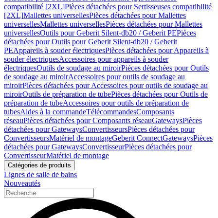
compatibilité [2XL]
Pièces détachées pour Sertisseuses compatibilité
[2XL]
Mallettes universelles
Pièces détachées pour Mallettes
universelles
Mallettes universelles
Pièces détachées pour Mallettes
universelles
Outils pour Geberit Silent-db20 / Geberit PE
Pièces
détachées pour Outils pour Geberit Silent-db20 / Geberit
PE
Appareils à souder électriques
Pièces détachées pour Appareils à
souder électriques
Accessoires pour appareils à souder
électriques
Outils de soudage au miroir
Pièces détachées pour Outils
de soudage au miroir
Accessoires pour outils de soudage au
miroir
Pièces détachées pour Accessoires pour outils de soudage au
miroir
Outils de préparation de tube
Pièces détachées pour Outils de
préparation de tube
Accessoires pour outils de préparation de
tubes
Aides à la commande
Télécommandes
Composants
réseau
Pièces détachées pour Composants réseau
Gateways
Pièces
détachées pour Gateways
Convertisseurs
Pièces détachées pour
Convertisseurs
Matériel de montage
Geberit Connect
Gateways
Pièces
détachées pour Gateways
Convertisseur
Pièces détachées pour
Convertisseur
Matériel de montage
Catégories de produits
Lignes de salle de bains
Nouveautés