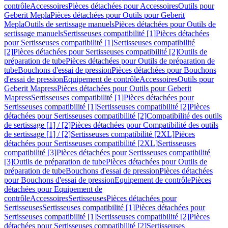
contrôle
Accessoires
Pièces détachées pour Accessoires
Outils pour
Geberit Mepla
Pièces détachées pour Outils pour Geberit
Mepla
Outils de sertissage manuels
Pièces détachées pour Outils de
sertissage manuels
Sertisseuses compatibilité [1]
Pièces détachées
pour Sertisseuses compatibilité [1]
Sertisseuses compatibilité
[2]
Pièces détachées pour Sertisseuses compatibilité [2]
Outils de
préparation de tube
Pièces détachées pour Outils de préparation de
tube
Bouchons d'essai de pression
Pièces détachées pour Bouchons
d'essai de pression
Equipement de contrôle
Accessoires
Outils pour
Geberit Mapress
Pièces détachées pour Outils pour Geberit
Mapress
Sertisseuses compatibilité [1]
Pièces détachées pour
Sertisseuses compatibilité [1]
Sertisseuses compatibilité [2]
Pièces
détachées pour Sertisseuses compatibilité [2]
Compatibilité des outils
de sertissage [1] / [2]
Pièces détachées pour Compatibilité des outils
de sertissage [1] / [2]
Sertisseuses compatibilité [2XL]
Pièces
détachées pour Sertisseuses compatibilité [2XL]
Sertisseuses
compatibilité [3]
Pièces détachées pour Sertisseuses compatibilité
[3]
Outils de préparation de tube
Pièces détachées pour Outils de
préparation de tube
Bouchons d'essai de pression
Pièces détachées
pour Bouchons d'essai de pression
Equipement de contrôle
Pièces
détachées pour Equipement de
contrôle
Accessoires
Sertisseuses
Pièces détachées pour
Sertisseuses
Sertisseuses compatibilité [1]
Pièces détachées pour
Sertisseuses compatibilité [1]
Sertisseuses compatibilité [2]
Pièces
détachées pour Sertisseuses compatibilité [2]
Sertisseuses