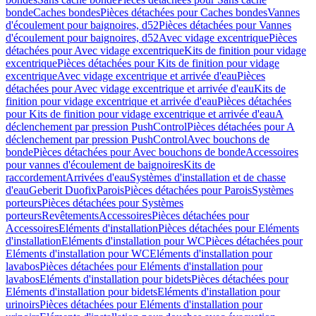
bonde
Caches bondes
Pièces détachées pour Caches bondes
Vannes
d'écoulement pour baignoires, d52
Pièces détachées pour Vannes
d'écoulement pour baignoires, d52
Avec vidage excentrique
Pièces
détachées pour Avec vidage excentrique
Kits de finition pour vidage
excentrique
Pièces détachées pour Kits de finition pour vidage
excentrique
Avec vidage excentrique et arrivée d'eau
Pièces
détachées pour Avec vidage excentrique et arrivée d'eau
Kits de
finition pour vidage excentrique et arrivée d'eau
Pièces détachées
pour Kits de finition pour vidage excentrique et arrivée d'eau
A
déclenchement par pression PushControl
Pièces détachées pour A
déclenchement par pression PushControl
Avec bouchons de
bonde
Pièces détachées pour Avec bouchons de bonde
Accessoires
pour vannes d'écoulement de baignoires
Kits de
raccordement
Arrivées d'eau
Systèmes d'installation et de chasse
d'eau
Geberit Duofix
Parois
Pièces détachées pour Parois
Systèmes
porteurs
Pièces détachées pour Systèmes
porteurs
Revêtements
Accessoires
Pièces détachées pour
Accessoires
Eléments d'installation
Pièces détachées pour Eléments
d'installation
Eléments d'installation pour WC
Pièces détachées pour
Eléments d'installation pour WC
Eléments d'installation pour
lavabos
Pièces détachées pour Eléments d'installation pour
lavabos
Eléments d'installation pour bidets
Pièces détachées pour
Eléments d'installation pour bidets
Eléments d'installation pour
urinoirs
Pièces détachées pour Eléments d'installation pour