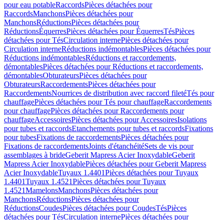
pour eau potable
Raccords
Pièces détachées pour
Raccords
Manchons
Pièces détachées pour
Manchons
Réductions
Pièces détachées pour
Réductions
Équerres
Pièces détachées pour Équerres
Tés
Pièces
détachées pour Tés
Circulation interne
Pièces détachées pour
Circulation interne
Réductions indémontables
Pièces détachées pour
Réductions indémontables
Réductions et raccordements,
démontables
Pièces détachées pour Réductions et raccordements,
démontables
Obturateurs
Pièces détachées pour
Obturateurs
Raccordements
Pièces détachées pour
Raccordements
Nourrices de distribution avec raccord fileté
Tés pour
chauffage
Pièces détachées pour Tés pour chauffage
Raccordements
pour chauffage
Pièces détachées pour Raccordements pour
chauffage
Accessoires
Pièces détachées pour Accessoires
Isolations
pour tubes et raccords
Etanchements pour tubes et raccords
Fixations
pour tubes
Fixations de raccordements
Pièces détachées pour
Fixations de raccordements
Joints d'étanchéité
Sets de vis pour
assemblages à bride
Geberit Mapress Acier Inoxydable
Geberit
Mapress Acier Inoxydable
Pièces détachées pour Geberit Mapress
Acier Inoxydable
Tuyaux 1.4401
Pièces détachées pour Tuyaux
1.4401
Tuyaux 1.4521
Pièces détachées pour Tuyaux
1.4521
Mamelons
Manchons
Pièces détachées pour
Manchons
Réductions
Pièces détachées pour
Réductions
Coudes
Pièces détachées pour Coudes
Tés
Pièces
détachées pour Tés
Circulation interne
Pièces détachées pour