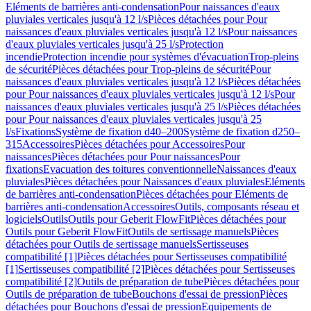
Eléments de barrières anti-condensation
Pour naissances d'eaux
pluviales verticales jusqu'à 12 l/s
Pièces détachées pour Pour
naissances d'eaux pluviales verticales jusqu'à 12 l/s
Pour naissances
d'eaux pluviales verticales jusqu'à 25 l/s
Protection
incendie
Protection incendie pour systèmes d'évacuation
Trop-pleins
de sécurité
Pièces détachées pour Trop-pleins de sécurité
Pour
naissances d'eaux pluviales verticales jusqu'à 12 l/s
Pièces détachées
pour Pour naissances d'eaux pluviales verticales jusqu'à 12 l/s
Pour
naissances d'eaux pluviales verticales jusqu'à 25 l/s
Pièces détachées
pour Pour naissances d'eaux pluviales verticales jusqu'à 25
l/s
Fixations
Système de fixation d40–200
Système de fixation d250–
315
Accessoires
Pièces détachées pour Accessoires
Pour
naissances
Pièces détachées pour Pour naissances
Pour
fixations
Evacuation des toitures conventionnelle
Naissances d'eaux
pluviales
Pièces détachées pour Naissances d'eaux pluviales
Eléments
de barrières anti-condensation
Pièces détachées pour Eléments de
barrières anti-condensation
Accessoires
Outils, composants réseau et
logiciels
Outils
Outils pour Geberit FlowFit
Pièces détachées pour
Outils pour Geberit FlowFit
Outils de sertissage manuels
Pièces
détachées pour Outils de sertissage manuels
Sertisseuses
compatibilité [1]
Pièces détachées pour Sertisseuses compatibilité
[1]
Sertisseuses compatibilité [2]
Pièces détachées pour Sertisseuses
compatibilité [2]
Outils de préparation de tube
Pièces détachées pour
Outils de préparation de tube
Bouchons d'essai de pression
Pièces
détachées pour Bouchons d'essai de pression
Equipements de