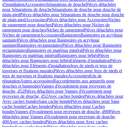
d'installation
Accessoires
Séparations de douche
Pièces détachées
pour Séparations de douche
Séparations de douche pour douche de
plain-pied
Pièces détachées pour Séparations de douche pour douche
de plain-pied
Accessoires
Pièces détachées pour Accessoires
Niches
de rangement pour douches
Pièces détachées pour Niches de
rangement pour douches
Niches de rangement
Pièces détachées pour
Niches de rangement
Accessoires
Baignoires
Baignoires en acrylique
sanitaire
Pièces détachées pour Baignoires en acrylique
sanitaire
Baignoires rectangulaires
Pièces détachées pour Baignoires
rectangulaires
Baignoires en matériau minéral
Pièces détachées pour
Baignoires en matériau minéral
Baignoires pour bébés
Pièces
détachées pour Baignoires pour bébés
Eléments d'installation
Pièces
détachées pour Eléments d'installation
Jeux de pieds et jeux de
traverses et fixations murales
Pièces détachées pour Jeux de pieds et
jeux de traverses et fixations murales
Accessoires
Kits de
réparation
Autres accessoires
Raccordements aux appareils pour
douches et baignoires
Vannes d'écoulement pour receveurs de
douche, d52
Pièces détachées pour Vannes d'écoulement pour
receveurs de douche, d52
Avec caches bondes
Pièces détachées pour
Avec caches bondes
Sans cache bonde
Pièces détachées pour Sans
cache bonde
Caches bondes
Pièces détachées pour Caches
bondes
Vannes d'écoulement pour receveurs de douche, d90
Pièces
détachées pour Vannes d'écoulement pour receveurs de douche,
d90
Avec caches bondes
Pièces détachées pour Avec caches
bondes
Sans cache bonde
Pièces détachées pour Sans cache