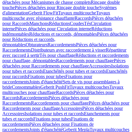
détachées pour Mécanismes de chasse complets
Rinçage double
touche
Pièces détachées pour Rinçage double touche
Systèmes
d'alimentation
Geberit FlowFit
Tuyaux multicouche
Tuyaux
multicouche avec résistance chauffante
Raccords
Pièces détachées
pour Raccords
Manchons
Réductions
Coudes
Tés
Circulation
interne
Pièces détachées pour Circulation interne
Réductions
indémontables
Réductions et raccords, démontables
Pièces détachées
pour Réductions et raccords,
démontables
Obturateurs
Raccordements
Pièces détachées pour
Raccordements
Distributeurs avec raccordement à visser
Répartiteur
avec raccord à sertir
Tés pour chauffage
Réductions et raccordements
pour chauffage, démontables
Raccordements pour chauffage
Pièces
détachées pour Raccordements pour chauffage
Accessoires
Isolations
pour tubes et raccords
Etanchéités pour tubes et raccords
Etanchéités
pour raccords
Fixations pour tubes
Fixations pour
raccordements
Joints d'étanchéité
Sets de vis pour assemblages à
bride
Consommables
Geberit PushFit
Tuyaux multicouches
Tuyaux
multicouches pour chauffage
Raccords
Pièces détachées pour
Raccords
Raccordements
Pièces détachées pour
Raccordements
Raccordements pour chauffage
Pièces détachées pour
Raccordements pour chauffage
Accessoires
Pièces détachées pour
Accessoires
Isolations pour tubes et raccords
Etanchements pour
tubes et raccords
Fixations pour tubes
Fixations de
raccordements
Pièces détachées pour Fixations de
raccordements
Joints d'étanchéité
Geberit Mepla
Tuyaux multicouches