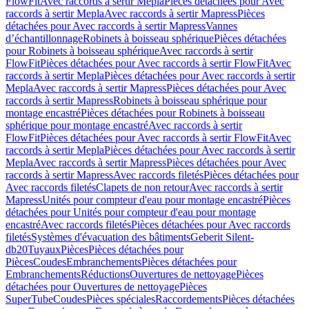
FlowFit
Avec raccords à sertir Mepla
Pièces détachées pour Avec
raccords à sertir Mepla
Avec raccords à sertir Mapress
Pièces
détachées pour Avec raccords à sertir Mapress
Vannes
d’échantillonnage
Robinets à boisseau sphérique
Pièces détachées
pour Robinets à boisseau sphérique
Avec raccords à sertir
FlowFit
Pièces détachées pour Avec raccords à sertir FlowFit
Avec
raccords à sertir Mepla
Pièces détachées pour Avec raccords à sertir
Mepla
Avec raccords à sertir Mapress
Pièces détachées pour Avec
raccords à sertir Mapress
Robinets à boisseau sphérique pour
montage encastré
Pièces détachées pour Robinets à boisseau
sphérique pour montage encastré
Avec raccords à sertir
FlowFit
Pièces détachées pour Avec raccords à sertir FlowFit
Avec
raccords à sertir Mepla
Pièces détachées pour Avec raccords à sertir
Mepla
Avec raccords à sertir Mapress
Pièces détachées pour Avec
raccords à sertir Mapress
Avec raccords filetés
Pièces détachées pour
Avec raccords filetés
Clapets de non retour
Avec raccords à sertir
Mapress
Unités pour compteur d'eau pour montage encastré
Pièces
détachées pour Unités pour compteur d'eau pour montage
encastré
Avec raccords filetés
Pièces détachées pour Avec raccords
filetés
Systèmes d'évacuation des bâtiments
Geberit Silent-
db20
Tuyaux
Pièces
Pièces détachées pour
Pièces
Coudes
Embranchements
Pièces détachées pour
Embranchements
Réductions
Ouvertures de nettoyage
Pièces
détachées pour Ouvertures de nettoyage
Pièces
SuperTube
Coudes
Pièces spéciales
Raccordements
Pièces détachées