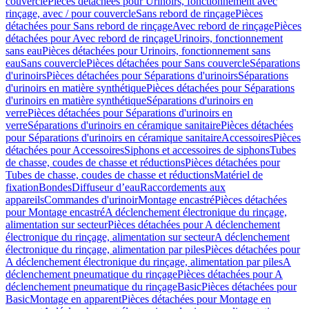
couvercle
Pièces détachées pour Urinoirs, fonctionnement avec
rinçage, avec / pour couvercle
Sans rebord de rinçage
Pièces
détachées pour Sans rebord de rinçage
Avec rebord de rinçage
Pièces
détachées pour Avec rebord de rinçage
Urinoirs, fonctionnement
sans eau
Pièces détachées pour Urinoirs, fonctionnement sans
eau
Sans couvercle
Pièces détachées pour Sans couvercle
Séparations
d'urinoirs
Pièces détachées pour Séparations d'urinoirs
Séparations
d'urinoirs en matière synthétique
Pièces détachées pour Séparations
d'urinoirs en matière synthétique
Séparations d'urinoirs en
verre
Pièces détachées pour Séparations d'urinoirs en
verre
Séparations d'urinoirs en céramique sanitaire
Pièces détachées
pour Séparations d'urinoirs en céramique sanitaire
Accessoires
Pièces
détachées pour Accessoires
Siphons et accessoires de siphons
Tubes
de chasse, coudes de chasse et réductions
Pièces détachées pour
Tubes de chasse, coudes de chasse et réductions
Matériel de
fixation
Bondes
Diffuseur d’eau
Raccordements aux
appareils
Commandes d'urinoir
Montage encastré
Pièces détachées
pour Montage encastré
A déclenchement électronique du rinçage,
alimentation sur secteur
Pièces détachées pour A déclenchement
électronique du rinçage, alimentation sur secteur
A déclenchement
électronique du rinçage, alimentation par piles
Pièces détachées pour
A déclenchement électronique du rinçage, alimentation par piles
A
déclenchement pneumatique du rinçage
Pièces détachées pour A
déclenchement pneumatique du rinçage
Basic
Pièces détachées pour
Basic
Montage en apparent
Pièces détachées pour Montage en