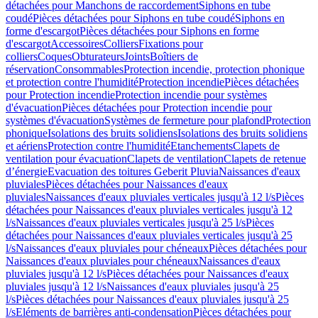
détachées pour Manchons de raccordement
Siphons en tube
coudé
Pièces détachées pour Siphons en tube coudé
Siphons en
forme d'escargot
Pièces détachées pour Siphons en forme
d'escargot
Accessoires
Colliers
Fixations pour
colliers
Coques
Obturateurs
Joints
Boîtiers de
réservation
Consommables
Protection incendie, protection phonique
et protection contre l'humidité
Protection incendie
Pièces détachées
pour Protection incendie
Protection incendie pour systèmes
d'évacuation
Pièces détachées pour Protection incendie pour
systèmes d'évacuation
Systèmes de fermeture pour plafond
Protection
phonique
Isolations des bruits solidiens
Isolations des bruits solidiens
et aériens
Protection contre l'humidité
Etanchements
Clapets de
ventilation pour évacuation
Clapets de ventilation
Clapets de retenue
d’énergie
Evacuation des toitures Geberit Pluvia
Naissances d'eaux
pluviales
Pièces détachées pour Naissances d'eaux
pluviales
Naissances d'eaux pluviales verticales jusqu'à 12 l/s
Pièces
détachées pour Naissances d'eaux pluviales verticales jusqu'à 12
l/s
Naissances d'eaux pluviales verticales jusqu'à 25 l/s
Pièces
détachées pour Naissances d'eaux pluviales verticales jusqu'à 25
l/s
Naissances d'eaux pluviales pour chéneaux
Pièces détachées pour
Naissances d'eaux pluviales pour chéneaux
Naissances d'eaux
pluviales jusqu'à 12 l/s
Pièces détachées pour Naissances d'eaux
pluviales jusqu'à 12 l/s
Naissances d'eaux pluviales jusqu'à 25
l/s
Pièces détachées pour Naissances d'eaux pluviales jusqu'à 25
l/s
Eléments de barrières anti-condensation
Pièces détachées pour