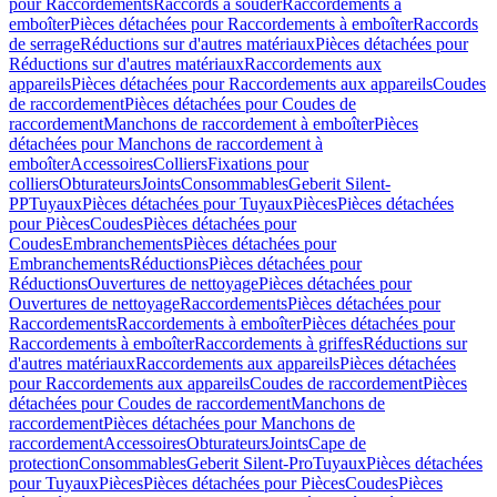
pour Raccordements
Raccords à souder
Raccordements à
emboîter
Pièces détachées pour Raccordements à emboîter
Raccords
de serrage
Réductions sur d'autres matériaux
Pièces détachées pour
Réductions sur d'autres matériaux
Raccordements aux
appareils
Pièces détachées pour Raccordements aux appareils
Coudes
de raccordement
Pièces détachées pour Coudes de
raccordement
Manchons de raccordement à emboîter
Pièces
détachées pour Manchons de raccordement à
emboîter
Accessoires
Colliers
Fixations pour
colliers
Obturateurs
Joints
Consommables
Geberit Silent-
PP
Tuyaux
Pièces détachées pour Tuyaux
Pièces
Pièces détachées
pour Pièces
Coudes
Pièces détachées pour
Coudes
Embranchements
Pièces détachées pour
Embranchements
Réductions
Pièces détachées pour
Réductions
Ouvertures de nettoyage
Pièces détachées pour
Ouvertures de nettoyage
Raccordements
Pièces détachées pour
Raccordements
Raccordements à emboîter
Pièces détachées pour
Raccordements à emboîter
Raccordements à griffes
Réductions sur
d'autres matériaux
Raccordements aux appareils
Pièces détachées
pour Raccordements aux appareils
Coudes de raccordement
Pièces
détachées pour Coudes de raccordement
Manchons de
raccordement
Pièces détachées pour Manchons de
raccordement
Accessoires
Obturateurs
Joints
Cape de
protection
Consommables
Geberit Silent-Pro
Tuyaux
Pièces détachées
pour Tuyaux
Pièces
Pièces détachées pour Pièces
Coudes
Pièces