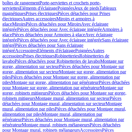
boîtes de rangement
Porte-serviettes et crochets porte-
serviettes
Eléments d'éclairage
Poignées
Jeux de pieds
Tableaux
magnétiques
Prises électriques
Pièces détachées pour Prises
électriques
Autres accessoires
Miroirs et armoires à
glace
Miroirs
Pièces détachées pour Miroirs
Avec éclairage
intégrée
Pièces détachées pour Avec éclairage intégrée
Armoires à
glace
Pièces détachées pour Armoires à glace
Avec éclairage
intégrée
Pièces détachées pour Avec éclairage intégrée
Sans éclairage
intégré
Pièces détachées pour Sans éclairage
intégré
Accessoires
Eléments d'éclairage
Poignées
Autres
accessoires
Prises électriques
Robinetteries
Robinetteries de
lavabo
Pièces détachées pour Robinetteries de lavabo
Montage sur
gorge, alimentation sur secteur
Pièces détachées pour Montage sur
gorge, alimentation sur secteur
Montage sur gorge, alimentation par
piles
Pièces détachées pour Montage sur gorge, alimentation par
piles
Montage sur gorge, alimentation par générateur
Pièces détachées
pour Montage sur gorge, alimentation par générateur
Montage sur
gorge, robinets mitigeurs
Pièces détachées pour Montage sur gorge,
robinets mitigeurs
Montage mural, alimentation sur secteur
Pièces
détachées pour Montage mural, alimentation sur secteur
Montage
mural, alimentation par piles
Pièces détachées pour Montage mural,
alimentation par piles
Montage mural, alimentation par
générateur
Pièces détachées pour Montage mural, alimentation par
générateur
Montage mural, robinets mélangeurs
Pièces détachées
pour Montage mural, robinets mélangeurs
Accessoires
Pièces