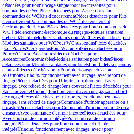
détachées pour Pour rinçage simple touche
Accessoires pour
commandes de WC
Pièces détachées pour Accessoires pour
commandes de WC
Kits d'encastrement
Pièces détachées pour Kits
d'encastrement
Pour commandes de WC à déclenchement
électronique du rinçage
Pièces détachées pour Pour commandes de
WC à déclenchement électronique du rinçage
Modules sanitaires
Geberit Monolith
Modules sanitaires pour WC
Pièces détachées pour
Modules sanitaires pour WC
Pour WC suspendus
Pièces détachées
pour Pour WC suspendus
Pour WC au sol
Pièces détachées pour
Pour WC au sol
Accessoires
Pièces détachées pour
Accessoires
Consommables
Modules sanitaires pour bidets
Pièces
détachées pour Modules sanitaires pour bidets
Pour bidets suspendus
et au sol
Pièces détachées pour Pour bidets suspendus et au
sol
Urinoirs
Urinoirs, fonctionnement avec rinçage, avec rebord de
rinçage
Pièces détachées pour Urinoirs, fonctionnement avec
rinçage, avec rebord de rinçage
Sans couvercle
Pièces détachées pour
Sans couvercle
Urinoirs, fonctionnement avec rinçage, sans rebord
de rinçage
Pièces détachées pour Urinoirs, fonctionnement avec
rinçage, sans rebord de rinçage
Commande d'urinoir apparente ou à
encastrer
Pièces détachées pour Commande d'urinoir apparente ou à
encastrer
Avec commande d'urinoir intégrée
Pièces détachées pour
Avec commande d'urinoir intégrée
Pour commande d'urinoir
intégrée
Pièces détachées pour Pour commande d'urinoir
intégrée
Urinoirs, fonctionnement avec rinçage, avec / pour