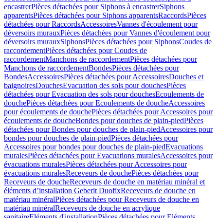
encastrer
Pièces détachées pour Siphons à encastrer
Siphons
apparents
Pièces détachées pour Siphons apparents
Raccords
Pièces
détachées pour Raccords
Accessoires
Vannes d'écoulement pour
déversoirs muraux
Pièces détachées pour Vannes d'écoulement pour
déversoirs muraux
Siphons
Pièces détachées pour Siphons
Coudes de
raccordement
Pièces détachées pour Coudes de
raccordement
Manchons de raccordement
Pièces détachées pour
Manchons de raccordement
Bondes
Pièces détachées pour
Bondes
Accessoires
Pièces détachées pour Accessoires
Douches et
baignoires
Douches
Evacuation des sols pour douches
Pièces
détachées pour Evacuation des sols pour douches
Ecoulements de
douche
Pièces détachées pour Ecoulements de douche
Accessoires
pour écoulements de douche
Pièces détachées pour Accessoires pour
écoulements de douche
Bondes pour douches de plain-pied
Pièces
détachées pour Bondes pour douches de plain-pied
Accessoires pour
bondes pour douches de plain-pied
Pièces détachées pour
Accessoires pour bondes pour douches de plain-pied
Evacuations
murales
Pièces détachées pour Evacuations murales
Accessoires pour
évacuations murales
Pièces détachées pour Accessoires pour
évacuations murales
Receveurs de douche
Pièces détachées pour
Receveurs de douche
Receveurs de douche en matériau minéral et
éléments d’installation Geberit Duofix
Receveurs de douche en
matériau minéral
Pièces détachées pour Receveurs de douche en
matériau minéral
Receveurs de douche en acrylique
sanitaire
Eléments d'installation
Pièces détachées pour Eléments