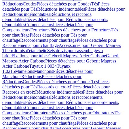
Réductions
Coudes
Pièces détachées pour Coudes
Tés
Pièces
détachées pour Tés
Réductions indémontables
Pièces détachées pour
Réductions indémontables
Réductions et raccords,
démontables
Pièces détachées pour Réductions et raccords,
démontables
Compensateurs
Pièces détachées pour
Compensateurs
Fermetures
Pièces détachées pour Fermetures
Tés
pour chauffage
Pièces détachées pour Tés pour
chauffage
Raccordements pour chauffage
Pièces détachées pour
Raccordements pour chauffage
Accessoires pour Geberit Mapress
Therm
Joints d'étanchéité
Sets de vis pour assemblages à
bride
Fixations pour tubes
Geberit Mapress Acier Carbone
Geberit
Mapress Acier Carbone
Pièces détachées pour Geberit Mapress
Acier Carbone
Tuyaux 1.0034
Tuyaux
1.0215
Mamelons
Manchons
Pièces détachées pour
Manchons
Réductions
Pièces détachées pour
Réductions
Coudes
Pièces détachées pour Coudes
Tés
Pièces
détachées pour Tés
Raccords en croix
Pièces détachées pour
Raccords en croix
Réductions indémontables
Pièces détachées pour
Réductions indémontables
Réductions et raccordements,
démontables
Pièces détachées pour Réductions et raccordements,
démontables
Compensateurs
Pièces détachées pour
Compensateurs
Obturateurs
Pièces détachées pour Obturateurs
Tés
pour chauffage
Pièces détachées pour Tés pour
chauffage
Raccordements pour chauffage
Pièces détachées pour
Raccordements pour chauffage
Accessoires pour Geberit Mapress