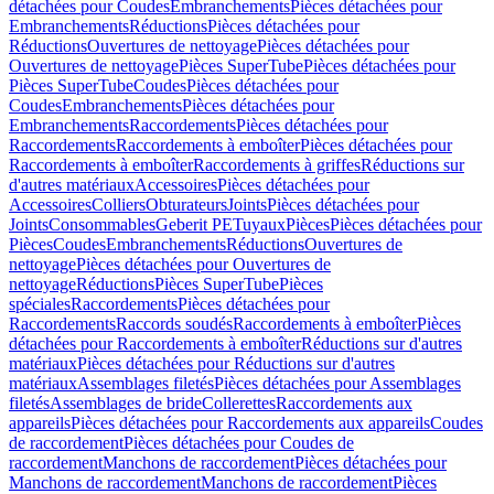
détachées pour Coudes
Embranchements
Pièces détachées pour
Embranchements
Réductions
Pièces détachées pour
Réductions
Ouvertures de nettoyage
Pièces détachées pour
Ouvertures de nettoyage
Pièces SuperTube
Pièces détachées pour
Pièces SuperTube
Coudes
Pièces détachées pour
Coudes
Embranchements
Pièces détachées pour
Embranchements
Raccordements
Pièces détachées pour
Raccordements
Raccordements à emboîter
Pièces détachées pour
Raccordements à emboîter
Raccordements à griffes
Réductions sur
d'autres matériaux
Accessoires
Pièces détachées pour
Accessoires
Colliers
Obturateurs
Joints
Pièces détachées pour
Joints
Consommables
Geberit PE
Tuyaux
Pièces
Pièces détachées pour
Pièces
Coudes
Embranchements
Réductions
Ouvertures de
nettoyage
Pièces détachées pour Ouvertures de
nettoyage
Réductions
Pièces SuperTube
Pièces
spéciales
Raccordements
Pièces détachées pour
Raccordements
Raccords soudés
Raccordements à emboîter
Pièces
détachées pour Raccordements à emboîter
Réductions sur d'autres
matériaux
Pièces détachées pour Réductions sur d'autres
matériaux
Assemblages filetés
Pièces détachées pour Assemblages
filetés
Assemblages de bride
Collerettes
Raccordements aux
appareils
Pièces détachées pour Raccordements aux appareils
Coudes
de raccordement
Pièces détachées pour Coudes de
raccordement
Manchons de raccordement
Pièces détachées pour
Manchons de raccordement
Manchons de raccordement
Pièces