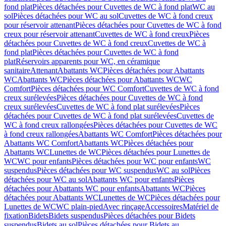
fond plat
Pièces détachées pour Cuvettes de WC à fond plat
WC au
sol
Pièces détachées pour WC au sol
Cuvettes de WC à fond creux
pour réservoir attenant
Pièces détachées pour Cuvettes de WC à fond
creux pour réservoir attenant
Cuvettes de WC à fond creux
Pièces
détachées pour Cuvettes de WC à fond creux
Cuvettes de WC à
fond plat
Pièces détachées pour Cuvettes de WC à fond
plat
Réservoirs apparents pour WC, en céramique
sanitaire
Attenant
Abattants WC
Pièces détachées pour Abattants
WC
Abattants WC
Pièces détachées pour Abattants WC
WC
Comfort
Pièces détachées pour WC Comfort
Cuvettes de WC à fond
creux surélevées
Pièces détachées pour Cuvettes de WC à fond
creux surélevées
Cuvettes de WC à fond plat surélevées
Pièces
détachées pour Cuvettes de WC à fond plat surélevées
Cuvettes de
WC à fond creux rallongées
Pièces détachées pour Cuvettes de WC
à fond creux rallongées
Abattants WC Comfort
Pièces détachées pour
Abattants WC Comfort
Abattants WC
Pièces détachées pour
Abattants WC
Lunettes de WC
Pièces détachées pour Lunettes de
WC
WC pour enfants
Pièces détachées pour WC pour enfants
WC
suspendus
Pièces détachées pour WC suspendus
WC au sol
Pièces
détachées pour WC au sol
Abattants WC pour enfants
Pièces
détachées pour Abattants WC pour enfants
Abattants WC
Pièces
détachées pour Abattants WC
Lunettes de WC
Pièces détachées pour
Lunettes de WC
WC plain-pied
Avec rinçage
Accessoires
Matériel de
fixation
Bidets
Bidets suspendus
Pièces détachées pour Bidets
suspendus
Bidets au sol
Pièces détachées pour Bidets au