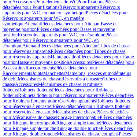
pour Accessoires
Pour eléments de WC
Pour fixations
Pièces
détachées pour Pour fixations
Réservoirs apparents
Réservoirs
apparents pour WC, en matière synthétique
Pièces détachées pour
Réservoirs apparents pour WC, en matière
synthétique
Attenant
Pièces détachées pour Attenant
Basse et
moyenne position
Pièces détachées pour Basse et moyenne
position
Réservoirs apparents pour WC, en céramique
Pièces
détachées pour Réservoirs apparents pour WC, en
céramique
Attenant
Pièces détachées pour Attenant
Tubes de chasse
pour réservoirs apparents
Pièces détachées pour Tubes de chasse
pour réservoirs apparents
Haute position
Pièces détachées pour Haute
position
Basse et moyenne position
Accessoires
Pièces détachées pour
Accessoires
Raccordements
Pièces détachées pour
Raccordements
Joints
Manchettes
Mamelons, rosaces et modérateurs
de débit
Mécanismes de chasse
Réservoirs à encastrer
Tubes de
chasse
Accessoires
Mécanismes de chasse et robinets
flotteurs
Robinets flotteurs
Pièces détachées pour Robinets
flotteurs
Robinets flotteurs pour réservoirs apparents
Pièces détachées
pour Robinets flotteurs pour réservoirs apparents
Robinets flotteurs
pour réservoirs à encastrer
Pièces détachées pour Robinets flotteurs
pour réservoirs à encastrer
Mécanismes de chasse
Pièces détachées
pour Mécanismes de chasse
Rinçage interrompable
Pièces détachées
pour Rinçage interrompable
Rinçage simple touche
Pièces détachées
pour Rinçage simple touche
Rinçage double touche
Pièces détachées
pour Rinçage double touche
Mécanismes de chasse complets
Pièces