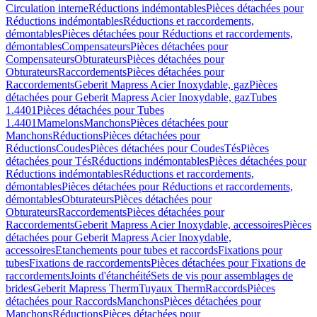
Circulation interne
Réductions indémontables
Pièces détachées pour
Réductions indémontables
Réductions et raccordements,
démontables
Pièces détachées pour Réductions et raccordements,
démontables
Compensateurs
Pièces détachées pour
Compensateurs
Obturateurs
Pièces détachées pour
Obturateurs
Raccordements
Pièces détachées pour
Raccordements
Geberit Mapress Acier Inoxydable, gaz
Pièces
détachées pour Geberit Mapress Acier Inoxydable, gaz
Tubes
1.4401
Pièces détachées pour Tubes
1.4401
Mamelons
Manchons
Pièces détachées pour
Manchons
Réductions
Pièces détachées pour
Réductions
Coudes
Pièces détachées pour Coudes
Tés
Pièces
détachées pour Tés
Réductions indémontables
Pièces détachées pour
Réductions indémontables
Réductions et raccordements,
démontables
Pièces détachées pour Réductions et raccordements,
démontables
Obturateurs
Pièces détachées pour
Obturateurs
Raccordements
Pièces détachées pour
Raccordements
Geberit Mapress Acier Inoxydable, accessoires
Pièces
détachées pour Geberit Mapress Acier Inoxydable,
accessoires
Etanchements pour tubes et raccords
Fixations pour
tubes
Fixations de raccordements
Pièces détachées pour Fixations de
raccordements
Joints d'étanchéité
Sets de vis pour assemblages de
brides
Geberit Mapress Therm
Tuyaux Therm
Raccords
Pièces
détachées pour Raccords
Manchons
Pièces détachées pour
Manchons
Réductions
Pièces détachées pour