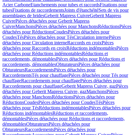
Acier Carbone
Etanchements pour tubes et raccords
Fixations pour
tubes
Fixations de raccordements
Joints d'étanchéité
Sets de vis pour
assemblages de brides
Geberit Mapress Cuivre
Geberit Mapress
Cuivre
Pièces détachées pour Geberit Mapress
Cuivre
Manchons
Pièces détachées pour Manchons
Réductions
Pièces
détachées pour Réductions
Coudes
Pièces détachées pour
Coudes
Tés
Pièces détachées pour Tés
Circulation interne
Pièces
détachées pour Circulation interne
Raccords en croix
Pièces
détachées pour Raccords en croix
Réductions indémontables
Pièces
détachées pour Réductions indémontables
Réductions et
raccordements, démontables
Pièces détachées pour Réductions et
raccordements, démontables
Obturateurs
Pièces détachées pour
Obturateurs
Raccordements
Pièces détachées pour
Raccordements
Tés pour chauffage
Pièces détachées pour Tés pour
chauffage
Raccordements pour chauffage
Pièces détachées pour
Raccordements pour chauffage
Geberit Mapress Cuivre, gaz
Pièces
détachées pour Geberit Mapress Cuivre, gaz
Manchons
Pièces
détachées pour Manchons
Réductions
Pièces détachées pour
Réductions
Coudes
Pièces détachées pour Coudes
Tés
Pièces
détachées pour Tés
Réductions indémontables
Pièces détachées pour
Réductions indémontables
Réductions et raccordements,
démontables
Pièces détachées pour Réductions et raccordements,
démontables
Obturateurs
Pièces détachées pour
Obturateurs
Raccordements
Pièces détachées pour
Raccordements
Accessoires pour Geberit Mapress Cuivre
Pièces