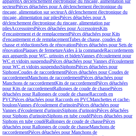
apparent
A déclenchement électronique du rinçage, alimentation sur
secteur
Pièces détachées pour A déclenchement électronique du
rinçage, alimentation sur secteur
A déclenchement électronique du
rinçage, alimentation par piles
Pièces détachées pour A
déclenchement électronique du rinçage, alimentation par
piles
Accessoires
Pièces détachées pour Accessoires
Kits
d'encastrement et de remplacement
Pièces détachées pour Kits
d'encastrement et de remplacement
Tubes de chasse, coudes de
chasse et réductions
Sets de rénovation
Pièces détachées pour Sets de
rénovation
Plaques de fermeture
Aides à la commande
Raccordements
aux appareils pour WC, urinoirs et bidets
Vannes d'écoulement pour
WC et vidoirs suspendus
Pièces détachées pour Vannes d'écoulement
pour WC et vidoirs suspendus
Siphons
Pièces détachées pour
Siphons
Coudes de raccordement
Pièces détachées pour Coudes de
raccordement
Manchons de raccordement
Pièces détachées pour
Manchons de raccordement
Kits de raccordement
Pièces détachées
pour Kits de raccordement
Rallonges de coude de chasse
Pièces
détachées pour Rallonges de coude de chasse
Raccords en
PVC
Pièces détachées pour Raccords en PVC
Manchettes et cache-
boulons
Vannes d'écoulement d'urinoirs
Pièces détachées pour
Vannes d'écoulement d'urinoirs
Siphons d'urinoirs
Pièces détachées
pour Siphons d'urinoirs
Siphons en tube coudé
Pièces détachées pour
Siphons en tube coudé
Rallonges de coude de chasse
Pièces
détachées pour Rallonges de coude de chasse
Manchons de
raccordement
Pièces détachées pour Manchons de