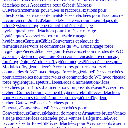
détachées pour Accessoires pour Geberit Mapress
Cuivre
Etanchements pour tubes et raccords
Fixations pour
tubes
Fixations de raccordements
Pièces détachées pour Fixations de
raccordements
Joints d'étanchéité
Sets de vis pour assemblages de
brides
Système d'hygiène Geberit
Unités de rinçage
hygiéniques
Pièces détachées pour Unités de rinçage
hygiéniques
Accessoires pour unités de rinçage
hygiéniques
Capteurs
Câbles
Couvertures et plaques de
fermeture
Réservoirs et commandes de WC avec rinçage forcé
hygiénique
Pièces détachées pour Réservoirs et commandes de WC
avec rinçage forcé hygiénique
Réservoirs à encastrer avec rinçage
forcé hygiénique
Modules d’hygiène intégrés
Pièces détachées pour
Modules d’hygiène intégrés
Accessoires pour réservoirs et
commandes de WC avec rinçage forcé hygiénique
Pièces détachées
pour Accessoires pour réservoirs et commandes de WC avec rinçage
forcé hygiénique
Capteurs
Câbles
Blocs d’alimentation
Pièces
détachées pour Blocs d’alimentation
Composants réseau
Accessoires
Geberit Connect pour système d'hygiène Geberit
Pièces détachées
pour Accessoires Geberit Connect pour système d'hygiène
Geberit
Gateways
Pièces détachées pour
Gateways
Convertisseurs
Pièces détachées pour
Convertisseurs
Capteurs
Matériel de montage
Armatures brutes
Vannes
à siège incliné
Pièces détachées pour Vannes à siège incliné
Avec
raccords à sertir FlowFit
Pièces détachées pour Avec raccords à sertir