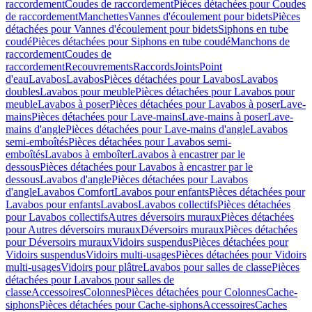
raccordement
Coudes de raccordement
Pièces détachées pour Coudes
de raccordement
Manchettes
Vannes d'écoulement pour bidets
Pièces
détachées pour Vannes d'écoulement pour bidets
Siphons en tube
coudé
Pièces détachées pour Siphons en tube coudé
Manchons de
raccordement
Coudes de
raccordement
Recouvrements
Raccords
Joints
Point
d'eau
Lavabos
Lavabos
Pièces détachées pour Lavabos
Lavabos
doubles
Lavabos pour meuble
Pièces détachées pour Lavabos pour
meuble
Lavabos à poser
Pièces détachées pour Lavabos à poser
Lave-
mains
Pièces détachées pour Lave-mains
Lave-mains à poser
Lave-
mains d'angle
Pièces détachées pour Lave-mains d'angle
Lavabos
semi-emboîtés
Pièces détachées pour Lavabos semi-
emboîtés
Lavabos à emboîter
Lavabos à encastrer par le
dessous
Pièces détachées pour Lavabos à encastrer par le
dessous
Lavabos d'angle
Pièces détachées pour Lavabos
d'angle
Lavabos Comfort
Lavabos pour enfants
Pièces détachées pour
Lavabos pour enfants
Lavabos
Lavabos collectifs
Pièces détachées
pour Lavabos collectifs
Autres déversoirs muraux
Pièces détachées
pour Autres déversoirs muraux
Déversoirs muraux
Pièces détachées
pour Déversoirs muraux
Vidoirs suspendus
Pièces détachées pour
Vidoirs suspendus
Vidoirs multi-usages
Pièces détachées pour Vidoirs
multi-usages
Vidoirs pour plâtre
Lavabos pour salles de classe
Pièces
détachées pour Lavabos pour salles de
classe
Accessoires
Colonnes
Pièces détachées pour Colonnes
Cache-
siphons
Pièces détachées pour Cache-siphons
Accessoires
Caches