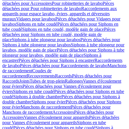
détachées pour Accessoires
Pour robinetteries de lavabo
Pièces
détachées pour Pour robinetteries de lavabo
Raccordements aux
appareils pour espace lavabo, éviers, appareils et déversoirs
muraux
Vidages pour lavabos
Pièces détachées pour Vidages pour
lavabos
Siphons en tube coudé
Pièces détachées pour Siphons en
tube coudé
Siphons en tube coudé, modèle gain de place
Pièces
détachées pour Siphons en tube coudé, modèle gain de
place
Siphons à tube plongeur pour lavabos
Pièces détachées pour
Siphons à tube plongeur pour lavabos
Siphons à tube plongeur pour
lavabos, modèle gain de place
Pièces détachées pour Siphons à tube
plongeur pour lavabos, modèle gain de place
Siphons à
encastrer
Pièces détachées pour Siphons à encastrer
Raccordements
de lavabo
Pièces détachées pour Raccordements de lavabo
Manchons
de raccordement
Coudes de
raccordement
Recouvrements
Raccords
Pièces détachées pour
Raccords
Joints
Tubes de trop-plein
Rallonges
Vannes d'écoulement
pour éviers
Pièces détachées pour Vannes d'écoulement pour
éviers
Siphons en tube coudé
Pièces détachées pour Siphons en tube
coudé
Siphons à double chambre
Pièces détachées pour Siphons à
double chambre
Siphons pour évier
Pièces détachées pour Siphons
pour évier
Manchons de raccordement
Pièces détachées pour
Manchons de raccordement
Accessoires
Pièces détachées pour
Accessoires
Vannes d'écoulement pour appareils
Pièces détachées
pour Vannes d'écoulement pour appareils
Siphons en tube
coudé
Pièces détachées pour Siphons en tube coudé
Siphons à