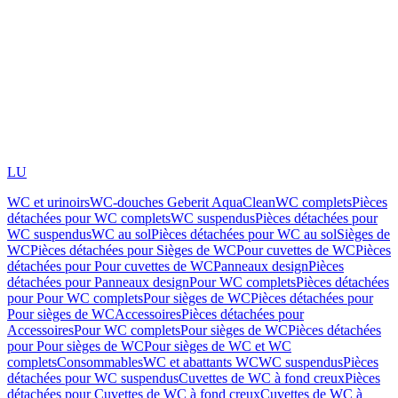
LU
WC et urinoirs
WC-douches Geberit AquaClean
WC complets
Pièces
détachées pour WC complets
WC suspendus
Pièces détachées pour
WC suspendus
WC au sol
Pièces détachées pour WC au sol
Sièges de
WC
Pièces détachées pour Sièges de WC
Pour cuvettes de WC
Pièces
détachées pour Pour cuvettes de WC
Panneaux design
Pièces
détachées pour Panneaux design
Pour WC complets
Pièces détachées
pour Pour WC complets
Pour sièges de WC
Pièces détachées pour
Pour sièges de WC
Accessoires
Pièces détachées pour
Accessoires
Pour WC complets
Pour sièges de WC
Pièces détachées
pour Pour sièges de WC
Pour sièges de WC et WC
complets
Consommables
WC et abattants WC
WC suspendus
Pièces
détachées pour WC suspendus
Cuvettes de WC à fond creux
Pièces
détachées pour Cuvettes de WC à fond creux
Cuvettes de WC à