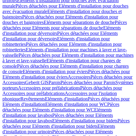
urinoirs
Eléments d'installation pour douches avec évacuation
murale
Pièces détachées pour Eléments d'installation pour douches
avec évacuation murale
Eléments d'installation pour douches et
baignoires
Pièces détachées pour Eléments d'installation pour
douches et baignoires
Eléments pour séparations de douche
Pièces
détachées pour Eléments pour séparations de douche
Eléments
d'installation pour déversoirs
Pièces détachées pour Eléments
d'installation pour déversoirs
Eléments d'installation pour
robinetteries
Pièces détachées pour Eléments d'installation pour
robinetteries
Eléments d'installation pour machines à laver et lave-
vaisselle
Pièces détachées pour Eléments d'installation pour machines
à laver et lave-vaisselle
Eléments d'installation pour charges de
console
Pièces détachées pour Eléments d'installation pour charges
de console
Eléments d'installation pour éviers
Pièces détachées pour
Eléments d'installation pour éviers
Accessoires
Pièces détachées pour
Accessoires
Geberit GIS
Parois
Pièces détachées pour Parois
Systèmes
porteurs
Accessoires pour préfabrications
Pièces détachées pour
Accessoires pour préfabrications
Accessoires pour l'isolation
phonique
Revêtements
Eléments d'installation
Pièces détachées pour
Eléments d'installation
Eléments d'installation pour WC
Pièces
détachées pour Eléments d'installation pour WC
Eléments
d'installation pour lavabos
Pièces détachées pour Eléments
d'installation pour lavabos
Eléments d'installation pour bidets
Pièces
détachées pour Eléments d'installation pour bidets
Eléments
d'installation pour urinoirs
Pièces détachées pour Eléments