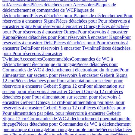
sol
Accessoires
Pièces détachées pour Accessoires
Plaques de
déclenchement et commandes de WC
Plaques de
déclenchement
Pièces détachées pour Plaques de déclenchement
Pour
réservoirs à encastrer Sigma
Pièces détachées pour Pour réservoirs à
encastrer Sigma
Pour réservoirs à encastrer Omega
Pièces détachées
pour Pour réservoirs à encastrer Omega
Pour réservoirs à encastrer
Kappa
Pièces détachées pour Pour réservoirs à encastrer Kappa
Pour
réservoirs à encastrer Delta
Pièces détachées pour Pour réservoirs à
encastrer Delta
Pour réservoirs à encastrer Twinline
Pièces détachées
pour Pour réservoirs à encastrer
Twinline
Accessoires
Consommables
Commandes de WC à
déclenchement électronique du rinçage
Pièces détachées pour
Commandes de WC à déclenchement électronique du rinçage
Pour
alimentation sur secteur, pour réservoirs à encastrer Geberit Sigma
12 cm
Pièces détachées pour Pour alimentation sur secteur, pour
réservoirs à encastrer Geberit Sigma 12 cm
Pour alimentation sur
secteur, pour réservoirs à encastrer Geberit Omega 12 cm
Pièces
détachées pour Pour alimentation sur secteur, pour réservoirs à
encastrer Geberit Omega 12 cm
Pour alimentation par piles, pour
réservoirs à encastrer Geberit Sigma 12 cm
Pièces détachées pour
Pour alimentation par piles, pour réservoirs à encastrer Geberit
Sigma 12 cm
Commandes de WC à déclenchement pneumatique du
rinçage
Pièces détachées pour Commandes de WC à déclenchement
pneumatique du rinçage
Pour rinçage double touche
Pièces détachées
pour Pour rinçage double touche
Pour rinçage simple touche
Pièces