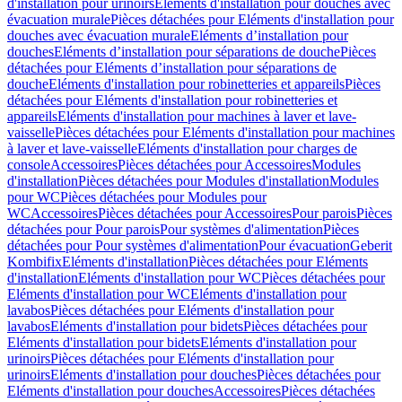
d'installation pour urinoirs
Eléments d'installation pour douches avec
évacuation murale
Pièces détachées pour Eléments d'installation pour
douches avec évacuation murale
Eléments d’installation pour
douches
Eléments d’installation pour séparations de douche
Pièces
détachées pour Eléments d’installation pour séparations de
douche
Eléments d'installation pour robinetteries et appareils
Pièces
détachées pour Eléments d'installation pour robinetteries et
appareils
Eléments d'installation pour machines à laver et lave-
vaisselle
Pièces détachées pour Eléments d'installation pour machines
à laver et lave-vaisselle
Eléments d'installation pour charges de
console
Accessoires
Pièces détachées pour Accessoires
Modules
d'installation
Pièces détachées pour Modules d'installation
Modules
pour WC
Pièces détachées pour Modules pour
WC
Accessoires
Pièces détachées pour Accessoires
Pour parois
Pièces
détachées pour Pour parois
Pour systèmes d'alimentation
Pièces
détachées pour Pour systèmes d'alimentation
Pour évacuation
Geberit
Kombifix
Eléments d'installation
Pièces détachées pour Eléments
d'installation
Eléments d'installation pour WC
Pièces détachées pour
Eléments d'installation pour WC
Eléments d'installation pour
lavabos
Pièces détachées pour Eléments d'installation pour
lavabos
Eléments d'installation pour bidets
Pièces détachées pour
Eléments d'installation pour bidets
Eléments d'installation pour
urinoirs
Pièces détachées pour Eléments d'installation pour
urinoirs
Eléments d'installation pour douches
Pièces détachées pour
Eléments d'installation pour douches
Accessoires
Pièces détachées