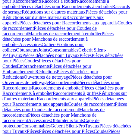
pour Raccordements
Raccords à souder
Raccordements à
emboîter
Pièces détachées pour Raccordements à emboîter
Raccords
de serrage
Réductions sur d'autres matériaux
Pièces détachées pour
Réductions sur d'autres matériaux
Raccordements aux
appareils
Pièces détachées pour Raccordements aux appareils
Coudes
de raccordement
Pièces détachées pour Coudes de
raccordement
Manchons de raccordement à emboîter
Pièces
détachées pour Manchons de raccordement à
emboîter
Accessoires
Colliers
Fixations pour
colliers
Obturateurs
Joints
Consommables
Geberit Silent-
PP
Tuyaux
Pièces détachées pour Tuyaux
Pièces
Pièces détachées
pour Pièces
Coudes
Pièces détachées pour
Coudes
Embranchements
Pièces détachées pour
Embranchements
Réductions
Pièces détachées pour
Réductions
Ouvertures de nettoyage
Pièces détachées pour
Ouvertures de nettoyage
Raccordements
Pièces détachées pour
Raccordements
Raccordements à emboîter
Pièces détachées pour
Raccordements à emboîter
Raccordements à griffes
Réductions sur
d'autres matériaux
Raccordements aux appareils
Pièces détachées
pour Raccordements aux appareils
Coudes de raccordement
Pièces
détachées pour Coudes de raccordement
Manchons de
raccordement
Pièces détachées pour Manchons de
raccordement
Accessoires
Obturateurs
Joints
Cape de
protection
Consommables
Geberit Silent-Pro
Tuyaux
Pièces détachées
pour Tuyaux
Pièces
Pièces détachées pour Pièces
Coudes
Pièces