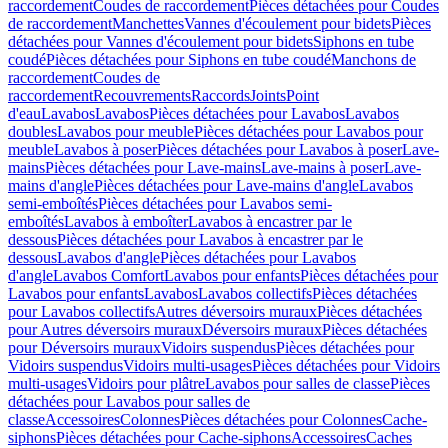
raccordement
Coudes de raccordement
Pièces détachées pour Coudes
de raccordement
Manchettes
Vannes d'écoulement pour bidets
Pièces
détachées pour Vannes d'écoulement pour bidets
Siphons en tube
coudé
Pièces détachées pour Siphons en tube coudé
Manchons de
raccordement
Coudes de
raccordement
Recouvrements
Raccords
Joints
Point
d'eau
Lavabos
Lavabos
Pièces détachées pour Lavabos
Lavabos
doubles
Lavabos pour meuble
Pièces détachées pour Lavabos pour
meuble
Lavabos à poser
Pièces détachées pour Lavabos à poser
Lave-
mains
Pièces détachées pour Lave-mains
Lave-mains à poser
Lave-
mains d'angle
Pièces détachées pour Lave-mains d'angle
Lavabos
semi-emboîtés
Pièces détachées pour Lavabos semi-
emboîtés
Lavabos à emboîter
Lavabos à encastrer par le
dessous
Pièces détachées pour Lavabos à encastrer par le
dessous
Lavabos d'angle
Pièces détachées pour Lavabos
d'angle
Lavabos Comfort
Lavabos pour enfants
Pièces détachées pour
Lavabos pour enfants
Lavabos
Lavabos collectifs
Pièces détachées
pour Lavabos collectifs
Autres déversoirs muraux
Pièces détachées
pour Autres déversoirs muraux
Déversoirs muraux
Pièces détachées
pour Déversoirs muraux
Vidoirs suspendus
Pièces détachées pour
Vidoirs suspendus
Vidoirs multi-usages
Pièces détachées pour Vidoirs
multi-usages
Vidoirs pour plâtre
Lavabos pour salles de classe
Pièces
détachées pour Lavabos pour salles de
classe
Accessoires
Colonnes
Pièces détachées pour Colonnes
Cache-
siphons
Pièces détachées pour Cache-siphons
Accessoires
Caches