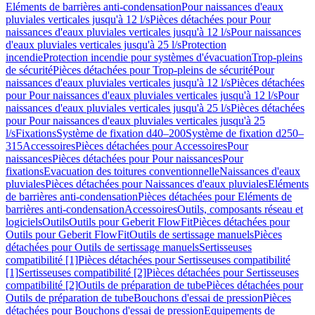
Eléments de barrières anti-condensation
Pour naissances d'eaux
pluviales verticales jusqu'à 12 l/s
Pièces détachées pour Pour
naissances d'eaux pluviales verticales jusqu'à 12 l/s
Pour naissances
d'eaux pluviales verticales jusqu'à 25 l/s
Protection
incendie
Protection incendie pour systèmes d'évacuation
Trop-pleins
de sécurité
Pièces détachées pour Trop-pleins de sécurité
Pour
naissances d'eaux pluviales verticales jusqu'à 12 l/s
Pièces détachées
pour Pour naissances d'eaux pluviales verticales jusqu'à 12 l/s
Pour
naissances d'eaux pluviales verticales jusqu'à 25 l/s
Pièces détachées
pour Pour naissances d'eaux pluviales verticales jusqu'à 25
l/s
Fixations
Système de fixation d40–200
Système de fixation d250–
315
Accessoires
Pièces détachées pour Accessoires
Pour
naissances
Pièces détachées pour Pour naissances
Pour
fixations
Evacuation des toitures conventionnelle
Naissances d'eaux
pluviales
Pièces détachées pour Naissances d'eaux pluviales
Eléments
de barrières anti-condensation
Pièces détachées pour Eléments de
barrières anti-condensation
Accessoires
Outils, composants réseau et
logiciels
Outils
Outils pour Geberit FlowFit
Pièces détachées pour
Outils pour Geberit FlowFit
Outils de sertissage manuels
Pièces
détachées pour Outils de sertissage manuels
Sertisseuses
compatibilité [1]
Pièces détachées pour Sertisseuses compatibilité
[1]
Sertisseuses compatibilité [2]
Pièces détachées pour Sertisseuses
compatibilité [2]
Outils de préparation de tube
Pièces détachées pour
Outils de préparation de tube
Bouchons d'essai de pression
Pièces
détachées pour Bouchons d'essai de pression
Equipements de