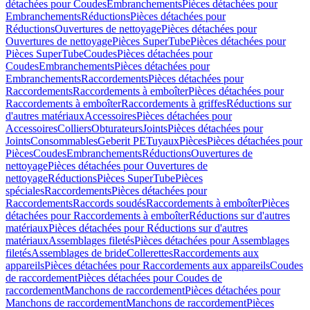
détachées pour Coudes
Embranchements
Pièces détachées pour
Embranchements
Réductions
Pièces détachées pour
Réductions
Ouvertures de nettoyage
Pièces détachées pour
Ouvertures de nettoyage
Pièces SuperTube
Pièces détachées pour
Pièces SuperTube
Coudes
Pièces détachées pour
Coudes
Embranchements
Pièces détachées pour
Embranchements
Raccordements
Pièces détachées pour
Raccordements
Raccordements à emboîter
Pièces détachées pour
Raccordements à emboîter
Raccordements à griffes
Réductions sur
d'autres matériaux
Accessoires
Pièces détachées pour
Accessoires
Colliers
Obturateurs
Joints
Pièces détachées pour
Joints
Consommables
Geberit PE
Tuyaux
Pièces
Pièces détachées pour
Pièces
Coudes
Embranchements
Réductions
Ouvertures de
nettoyage
Pièces détachées pour Ouvertures de
nettoyage
Réductions
Pièces SuperTube
Pièces
spéciales
Raccordements
Pièces détachées pour
Raccordements
Raccords soudés
Raccordements à emboîter
Pièces
détachées pour Raccordements à emboîter
Réductions sur d'autres
matériaux
Pièces détachées pour Réductions sur d'autres
matériaux
Assemblages filetés
Pièces détachées pour Assemblages
filetés
Assemblages de bride
Collerettes
Raccordements aux
appareils
Pièces détachées pour Raccordements aux appareils
Coudes
de raccordement
Pièces détachées pour Coudes de
raccordement
Manchons de raccordement
Pièces détachées pour
Manchons de raccordement
Manchons de raccordement
Pièces