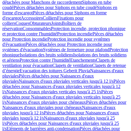
détachées pour Manchons de raccordement
Siphons en tube
coudé
Pièces détachées pour Siphons en tube coudé
Siphons en
forme d'escargot
Pièces détachées pour Siphons en forme
d'escargot
Accessoires
Colliers
Fixations pour
colliers
Coques
Obturateurs
Joints
Boîtiers de
réservation
Consommables
Protection incendie, protection phonique
et protection contre l'humidité
Protection incendie
Pièces détachées
pour Protection incendie
Protection incendie pour systèmes
d'évacuation
Pièces détachées pour Protection incendie pour
systèmes d'évacuation
Systèmes de fermeture pour plafond
Protection
phonique
Isolations des bruits solidiens
Isolations des bruits solidiens
et aériens
Protection contre l'humidité
Etanchements
Clapets de
ventilation pour évacuation
Clapets de ventilation
Clapets de retenue
d’énergie
Evacuation des toitures Geberit Pluvia
Naissances d'eaux
pluviales
Pièces détachées pour Naissances d'eaux
pluviales
Naissances d'eaux pluviales verticales jusqu'à 12 l/s
Pièces
détachées pour Naissances d'eaux pluviales verticales jusqu'à 12
l/s
Naissances d'eaux pluviales verticales jusqu'à 25 l/s
Pièces
détachées pour Naissances d'eaux pluviales verticales jusqu'à 25
l/s
Naissances d'eaux pluviales pour chéneaux
Pièces détachées pour
Naissances d'eaux pluviales pour chéneaux
Naissances d'eaux
pluviales jusqu'à 12 l/s
Pièces détachées pour Naissances d'eaux
pluviales jusqu'à 12 l/s
Naissances d'eaux pluviales jusqu'à 25
l/s
Pièces détachées pour Naissances d'eaux pluviales jusqu'à 25
l/s
Eléments de barrières anti-condensation
Pièces détachées pour