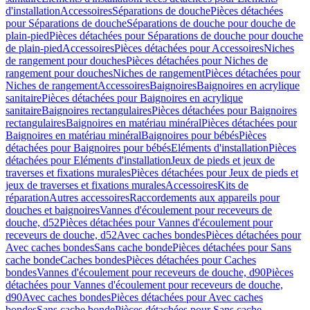
d'installation
Accessoires
Séparations de douche
Pièces détachées
pour Séparations de douche
Séparations de douche pour douche de
plain-pied
Pièces détachées pour Séparations de douche pour douche
de plain-pied
Accessoires
Pièces détachées pour Accessoires
Niches
de rangement pour douches
Pièces détachées pour Niches de
rangement pour douches
Niches de rangement
Pièces détachées pour
Niches de rangement
Accessoires
Baignoires
Baignoires en acrylique
sanitaire
Pièces détachées pour Baignoires en acrylique
sanitaire
Baignoires rectangulaires
Pièces détachées pour Baignoires
rectangulaires
Baignoires en matériau minéral
Pièces détachées pour
Baignoires en matériau minéral
Baignoires pour bébés
Pièces
détachées pour Baignoires pour bébés
Eléments d'installation
Pièces
détachées pour Eléments d'installation
Jeux de pieds et jeux de
traverses et fixations murales
Pièces détachées pour Jeux de pieds et
jeux de traverses et fixations murales
Accessoires
Kits de
réparation
Autres accessoires
Raccordements aux appareils pour
douches et baignoires
Vannes d'écoulement pour receveurs de
douche, d52
Pièces détachées pour Vannes d'écoulement pour
receveurs de douche, d52
Avec caches bondes
Pièces détachées pour
Avec caches bondes
Sans cache bonde
Pièces détachées pour Sans
cache bonde
Caches bondes
Pièces détachées pour Caches
bondes
Vannes d'écoulement pour receveurs de douche, d90
Pièces
détachées pour Vannes d'écoulement pour receveurs de douche,
d90
Avec caches bondes
Pièces détachées pour Avec caches
bondes
Sans cache bonde
Pièces détachées pour Sans cache