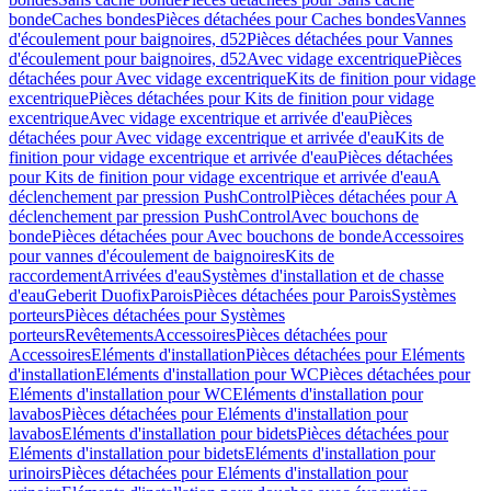
bonde
Caches bondes
Pièces détachées pour Caches bondes
Vannes
d'écoulement pour baignoires, d52
Pièces détachées pour Vannes
d'écoulement pour baignoires, d52
Avec vidage excentrique
Pièces
détachées pour Avec vidage excentrique
Kits de finition pour vidage
excentrique
Pièces détachées pour Kits de finition pour vidage
excentrique
Avec vidage excentrique et arrivée d'eau
Pièces
détachées pour Avec vidage excentrique et arrivée d'eau
Kits de
finition pour vidage excentrique et arrivée d'eau
Pièces détachées
pour Kits de finition pour vidage excentrique et arrivée d'eau
A
déclenchement par pression PushControl
Pièces détachées pour A
déclenchement par pression PushControl
Avec bouchons de
bonde
Pièces détachées pour Avec bouchons de bonde
Accessoires
pour vannes d'écoulement de baignoires
Kits de
raccordement
Arrivées d'eau
Systèmes d'installation et de chasse
d'eau
Geberit Duofix
Parois
Pièces détachées pour Parois
Systèmes
porteurs
Pièces détachées pour Systèmes
porteurs
Revêtements
Accessoires
Pièces détachées pour
Accessoires
Eléments d'installation
Pièces détachées pour Eléments
d'installation
Eléments d'installation pour WC
Pièces détachées pour
Eléments d'installation pour WC
Eléments d'installation pour
lavabos
Pièces détachées pour Eléments d'installation pour
lavabos
Eléments d'installation pour bidets
Pièces détachées pour
Eléments d'installation pour bidets
Eléments d'installation pour
urinoirs
Pièces détachées pour Eléments d'installation pour