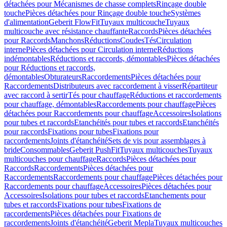
détachées pour Mécanismes de chasse complets
Rinçage double
touche
Pièces détachées pour Rinçage double touche
Systèmes
d'alimentation
Geberit FlowFit
Tuyaux multicouche
Tuyaux
multicouche avec résistance chauffante
Raccords
Pièces détachées
pour Raccords
Manchons
Réductions
Coudes
Tés
Circulation
interne
Pièces détachées pour Circulation interne
Réductions
indémontables
Réductions et raccords, démontables
Pièces détachées
pour Réductions et raccords,
démontables
Obturateurs
Raccordements
Pièces détachées pour
Raccordements
Distributeurs avec raccordement à visser
Répartiteur
avec raccord à sertir
Tés pour chauffage
Réductions et raccordements
pour chauffage, démontables
Raccordements pour chauffage
Pièces
détachées pour Raccordements pour chauffage
Accessoires
Isolations
pour tubes et raccords
Etanchéités pour tubes et raccords
Etanchéités
pour raccords
Fixations pour tubes
Fixations pour
raccordements
Joints d'étanchéité
Sets de vis pour assemblages à
bride
Consommables
Geberit PushFit
Tuyaux multicouches
Tuyaux
multicouches pour chauffage
Raccords
Pièces détachées pour
Raccords
Raccordements
Pièces détachées pour
Raccordements
Raccordements pour chauffage
Pièces détachées pour
Raccordements pour chauffage
Accessoires
Pièces détachées pour
Accessoires
Isolations pour tubes et raccords
Etanchements pour
tubes et raccords
Fixations pour tubes
Fixations de
raccordements
Pièces détachées pour Fixations de
raccordements
Joints d'étanchéité
Geberit Mepla
Tuyaux multicouches