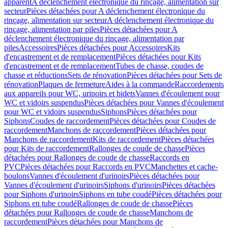
apparent
A déclenchement électronique du rinçage, alimentation sur
secteur
Pièces détachées pour A déclenchement électronique du
rinçage, alimentation sur secteur
A déclenchement électronique du
rinçage, alimentation par piles
Pièces détachées pour A
déclenchement électronique du rinçage, alimentation par
piles
Accessoires
Pièces détachées pour Accessoires
Kits
d'encastrement et de remplacement
Pièces détachées pour Kits
d'encastrement et de remplacement
Tubes de chasse, coudes de
chasse et réductions
Sets de rénovation
Pièces détachées pour Sets de
rénovation
Plaques de fermeture
Aides à la commande
Raccordements
aux appareils pour WC, urinoirs et bidets
Vannes d'écoulement pour
WC et vidoirs suspendus
Pièces détachées pour Vannes d'écoulement
pour WC et vidoirs suspendus
Siphons
Pièces détachées pour
Siphons
Coudes de raccordement
Pièces détachées pour Coudes de
raccordement
Manchons de raccordement
Pièces détachées pour
Manchons de raccordement
Kits de raccordement
Pièces détachées
pour Kits de raccordement
Rallonges de coude de chasse
Pièces
détachées pour Rallonges de coude de chasse
Raccords en
PVC
Pièces détachées pour Raccords en PVC
Manchettes et cache-
boulons
Vannes d'écoulement d'urinoirs
Pièces détachées pour
Vannes d'écoulement d'urinoirs
Siphons d'urinoirs
Pièces détachées
pour Siphons d'urinoirs
Siphons en tube coudé
Pièces détachées pour
Siphons en tube coudé
Rallonges de coude de chasse
Pièces
détachées pour Rallonges de coude de chasse
Manchons de
raccordement
Pièces détachées pour Manchons de