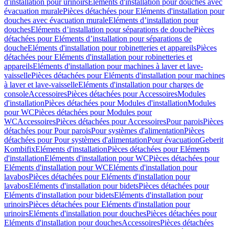
d'installation pour urinoirs
Eléments d'installation pour douches avec
évacuation murale
Pièces détachées pour Eléments d'installation pour
douches avec évacuation murale
Eléments d’installation pour
douches
Eléments d’installation pour séparations de douche
Pièces
détachées pour Eléments d’installation pour séparations de
douche
Eléments d'installation pour robinetteries et appareils
Pièces
détachées pour Eléments d'installation pour robinetteries et
appareils
Eléments d'installation pour machines à laver et lave-
vaisselle
Pièces détachées pour Eléments d'installation pour machines
à laver et lave-vaisselle
Eléments d'installation pour charges de
console
Accessoires
Pièces détachées pour Accessoires
Modules
d'installation
Pièces détachées pour Modules d'installation
Modules
pour WC
Pièces détachées pour Modules pour
WC
Accessoires
Pièces détachées pour Accessoires
Pour parois
Pièces
détachées pour Pour parois
Pour systèmes d'alimentation
Pièces
détachées pour Pour systèmes d'alimentation
Pour évacuation
Geberit
Kombifix
Eléments d'installation
Pièces détachées pour Eléments
d'installation
Eléments d'installation pour WC
Pièces détachées pour
Eléments d'installation pour WC
Eléments d'installation pour
lavabos
Pièces détachées pour Eléments d'installation pour
lavabos
Eléments d'installation pour bidets
Pièces détachées pour
Eléments d'installation pour bidets
Eléments d'installation pour
urinoirs
Pièces détachées pour Eléments d'installation pour
urinoirs
Eléments d'installation pour douches
Pièces détachées pour
Eléments d'installation pour douches
Accessoires
Pièces détachées