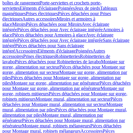
boîtes de rangement
Porte-serviettes et crochets porte-
serviettes
Eléments d'éclairage
Poignées
Jeux de pieds
Tableaux
magnétiques
Prises électriques
Pièces détachées pour Prises
électriques
Autres accessoires
Miroirs et armoires à
glace
Miroirs
Pièces détachées pour Miroirs
Avec éclairage
intégrée
Pièces détachées pour Avec éclairage intégrée
Armoires à
glace
Pièces détachées pour Armoires à glace
Avec éclairage
intégrée
Pièces détachées pour Avec éclairage intégrée
Sans éclairage
intégré
Pièces détachées pour Sans éclairage
intégré
Accessoires
Eléments d'éclairage
Poignées
Autres
accessoires
Prises électriques
Robinetteries
Robinetteries de
lavabo
Pièces détachées pour Robinetteries de lavabo
Montage sur
gorge, alimentation sur secteur
Pièces détachées pour Montage sur
gorge, alimentation sur secteur
Montage sur gorge, alimentation par
piles
Pièces détachées pour Montage sur gorge, alimentation par
piles
Montage sur gorge, alimentation par générateur
Pièces détachées
pour Montage sur gorge, alimentation par générateur
Montage sur
gorge, robinets mitigeurs
Pièces détachées pour Montage sur gorge,
robinets mitigeurs
Montage mural, alimentation sur secteur
Pièces
détachées pour Montage mural, alimentation sur secteur
Montage
mural, alimentation par piles
Pièces détachées pour Montage mural,
alimentation par piles
Montage mural, alimentation par
générateur
Pièces détachées pour Montage mural, alimentation par
générateur
Montage mural, robinets mélangeurs
Pièces détachées
pour Montage mural, robinets mélangeurs
Accessoires
Pièces