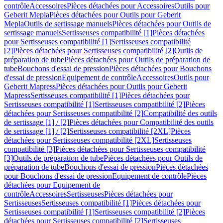
contrôle
Accessoires
Pièces détachées pour Accessoires
Outils pour
Geberit Mepla
Pièces détachées pour Outils pour Geberit
Mepla
Outils de sertissage manuels
Pièces détachées pour Outils de
sertissage manuels
Sertisseuses compatibilité [1]
Pièces détachées
pour Sertisseuses compatibilité [1]
Sertisseuses compatibilité
[2]
Pièces détachées pour Sertisseuses compatibilité [2]
Outils de
préparation de tube
Pièces détachées pour Outils de préparation de
tube
Bouchons d'essai de pression
Pièces détachées pour Bouchons
d'essai de pression
Equipement de contrôle
Accessoires
Outils pour
Geberit Mapress
Pièces détachées pour Outils pour Geberit
Mapress
Sertisseuses compatibilité [1]
Pièces détachées pour
Sertisseuses compatibilité [1]
Sertisseuses compatibilité [2]
Pièces
détachées pour Sertisseuses compatibilité [2]
Compatibilité des outils
de sertissage [1] / [2]
Pièces détachées pour Compatibilité des outils
de sertissage [1] / [2]
Sertisseuses compatibilité [2XL]
Pièces
détachées pour Sertisseuses compatibilité [2XL]
Sertisseuses
compatibilité [3]
Pièces détachées pour Sertisseuses compatibilité
[3]
Outils de préparation de tube
Pièces détachées pour Outils de
préparation de tube
Bouchons d'essai de pression
Pièces détachées
pour Bouchons d'essai de pression
Equipement de contrôle
Pièces
détachées pour Equipement de
contrôle
Accessoires
Sertisseuses
Pièces détachées pour
Sertisseuses
Sertisseuses compatibilité [1]
Pièces détachées pour
Sertisseuses compatibilité [1]
Sertisseuses compatibilité [2]
Pièces
détachées pour Sertisseuses compatibilité [2]
Sertisseuses