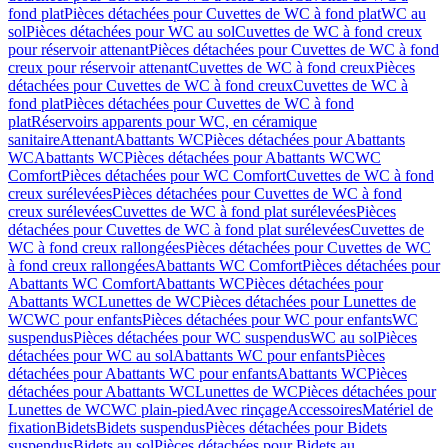
fond plat
Pièces détachées pour Cuvettes de WC à fond plat
WC au
sol
Pièces détachées pour WC au sol
Cuvettes de WC à fond creux
pour réservoir attenant
Pièces détachées pour Cuvettes de WC à fond
creux pour réservoir attenant
Cuvettes de WC à fond creux
Pièces
détachées pour Cuvettes de WC à fond creux
Cuvettes de WC à
fond plat
Pièces détachées pour Cuvettes de WC à fond
plat
Réservoirs apparents pour WC, en céramique
sanitaire
Attenant
Abattants WC
Pièces détachées pour Abattants
WC
Abattants WC
Pièces détachées pour Abattants WC
WC
Comfort
Pièces détachées pour WC Comfort
Cuvettes de WC à fond
creux surélevées
Pièces détachées pour Cuvettes de WC à fond
creux surélevées
Cuvettes de WC à fond plat surélevées
Pièces
détachées pour Cuvettes de WC à fond plat surélevées
Cuvettes de
WC à fond creux rallongées
Pièces détachées pour Cuvettes de WC
à fond creux rallongées
Abattants WC Comfort
Pièces détachées pour
Abattants WC Comfort
Abattants WC
Pièces détachées pour
Abattants WC
Lunettes de WC
Pièces détachées pour Lunettes de
WC
WC pour enfants
Pièces détachées pour WC pour enfants
WC
suspendus
Pièces détachées pour WC suspendus
WC au sol
Pièces
détachées pour WC au sol
Abattants WC pour enfants
Pièces
détachées pour Abattants WC pour enfants
Abattants WC
Pièces
détachées pour Abattants WC
Lunettes de WC
Pièces détachées pour
Lunettes de WC
WC plain-pied
Avec rinçage
Accessoires
Matériel de
fixation
Bidets
Bidets suspendus
Pièces détachées pour Bidets
suspendus
Bidets au sol
Pièces détachées pour Bidets au