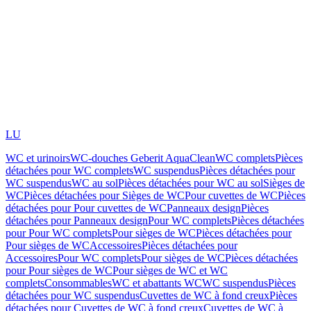
LU
WC et urinoirs
WC-douches Geberit AquaClean
WC complets
Pièces
détachées pour WC complets
WC suspendus
Pièces détachées pour
WC suspendus
WC au sol
Pièces détachées pour WC au sol
Sièges de
WC
Pièces détachées pour Sièges de WC
Pour cuvettes de WC
Pièces
détachées pour Pour cuvettes de WC
Panneaux design
Pièces
détachées pour Panneaux design
Pour WC complets
Pièces détachées
pour Pour WC complets
Pour sièges de WC
Pièces détachées pour
Pour sièges de WC
Accessoires
Pièces détachées pour
Accessoires
Pour WC complets
Pour sièges de WC
Pièces détachées
pour Pour sièges de WC
Pour sièges de WC et WC
complets
Consommables
WC et abattants WC
WC suspendus
Pièces
détachées pour WC suspendus
Cuvettes de WC à fond creux
Pièces
détachées pour Cuvettes de WC à fond creux
Cuvettes de WC à