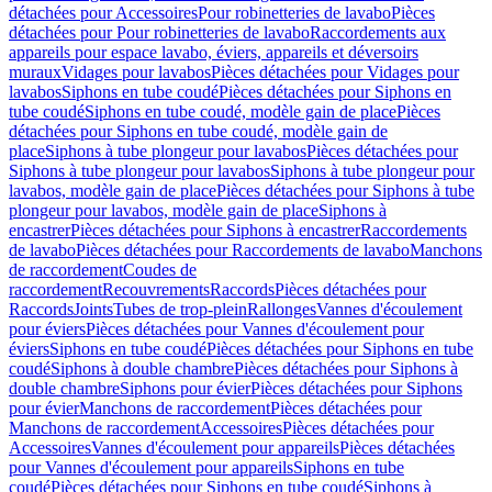
détachées pour Accessoires
Pour robinetteries de lavabo
Pièces
détachées pour Pour robinetteries de lavabo
Raccordements aux
appareils pour espace lavabo, éviers, appareils et déversoirs
muraux
Vidages pour lavabos
Pièces détachées pour Vidages pour
lavabos
Siphons en tube coudé
Pièces détachées pour Siphons en
tube coudé
Siphons en tube coudé, modèle gain de place
Pièces
détachées pour Siphons en tube coudé, modèle gain de
place
Siphons à tube plongeur pour lavabos
Pièces détachées pour
Siphons à tube plongeur pour lavabos
Siphons à tube plongeur pour
lavabos, modèle gain de place
Pièces détachées pour Siphons à tube
plongeur pour lavabos, modèle gain de place
Siphons à
encastrer
Pièces détachées pour Siphons à encastrer
Raccordements
de lavabo
Pièces détachées pour Raccordements de lavabo
Manchons
de raccordement
Coudes de
raccordement
Recouvrements
Raccords
Pièces détachées pour
Raccords
Joints
Tubes de trop-plein
Rallonges
Vannes d'écoulement
pour éviers
Pièces détachées pour Vannes d'écoulement pour
éviers
Siphons en tube coudé
Pièces détachées pour Siphons en tube
coudé
Siphons à double chambre
Pièces détachées pour Siphons à
double chambre
Siphons pour évier
Pièces détachées pour Siphons
pour évier
Manchons de raccordement
Pièces détachées pour
Manchons de raccordement
Accessoires
Pièces détachées pour
Accessoires
Vannes d'écoulement pour appareils
Pièces détachées
pour Vannes d'écoulement pour appareils
Siphons en tube
coudé
Pièces détachées pour Siphons en tube coudé
Siphons à