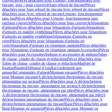
couvercle
Pièces détachées pour Urinoirs, fonctionnement avec
rinçage, avec / pour couvercle
Sans rebord de rinçage
Pièces
détachées pour Sans rebord de rinçage
Avec rebord de rinçage
Pièces
détachées pour Avec rebord de rinçage
Urinoirs, fonctionnement
sans eau
Pièces détachées pour Urinoirs, fonctionnement sans
eau
Sans couvercle
Pièces détachées pour Sans couvercle
Séparations
d'urinoirs
Pièces détachées pour Séparations d'urinoirs
Séparations
d'urinoirs en matière synthétique
Pièces détachées pour Séparations
d'urinoirs en matière synthétique
Séparations d'urinoirs en
verre
Pièces détachées pour Séparations d'urinoirs en
verre
Séparations d'urinoirs en céramique sanitaire
Pièces détachées
pour Séparations d'urinoirs en céramique sanitaire
Accessoires
Pièces
détachées pour Accessoires
Siphons et accessoires de siphons
Tubes
de chasse, coudes de chasse et réductions
Pièces détachées pour
Tubes de chasse, coudes de chasse et réductions
Matériel de
fixation
Bondes
Diffuseur d’eau
Raccordements aux
appareils
Commandes d'urinoir
Montage encastré
Pièces détachées
pour Montage encastré
A déclenchement électronique du rinçage,
alimentation sur secteur
Pièces détachées pour A déclenchement
électronique du rinçage, alimentation sur secteur
A déclenchement
électronique du rinçage, alimentation par piles
Pièces détachées pour
A déclenchement électronique du rinçage, alimentation par piles
A
déclenchement pneumatique du rinçage
Pièces détachées pour A
déclenchement pneumatique du rinçage
Basic
Pièces détachées pour
Basic
Montage en apparent
Pièces détachées pour Montage en