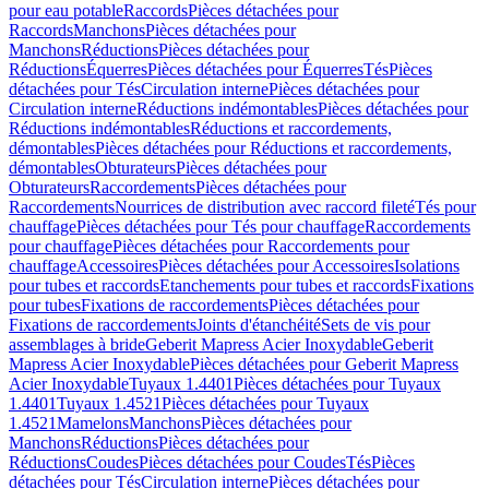
pour eau potable
Raccords
Pièces détachées pour
Raccords
Manchons
Pièces détachées pour
Manchons
Réductions
Pièces détachées pour
Réductions
Équerres
Pièces détachées pour Équerres
Tés
Pièces
détachées pour Tés
Circulation interne
Pièces détachées pour
Circulation interne
Réductions indémontables
Pièces détachées pour
Réductions indémontables
Réductions et raccordements,
démontables
Pièces détachées pour Réductions et raccordements,
démontables
Obturateurs
Pièces détachées pour
Obturateurs
Raccordements
Pièces détachées pour
Raccordements
Nourrices de distribution avec raccord fileté
Tés pour
chauffage
Pièces détachées pour Tés pour chauffage
Raccordements
pour chauffage
Pièces détachées pour Raccordements pour
chauffage
Accessoires
Pièces détachées pour Accessoires
Isolations
pour tubes et raccords
Etanchements pour tubes et raccords
Fixations
pour tubes
Fixations de raccordements
Pièces détachées pour
Fixations de raccordements
Joints d'étanchéité
Sets de vis pour
assemblages à bride
Geberit Mapress Acier Inoxydable
Geberit
Mapress Acier Inoxydable
Pièces détachées pour Geberit Mapress
Acier Inoxydable
Tuyaux 1.4401
Pièces détachées pour Tuyaux
1.4401
Tuyaux 1.4521
Pièces détachées pour Tuyaux
1.4521
Mamelons
Manchons
Pièces détachées pour
Manchons
Réductions
Pièces détachées pour
Réductions
Coudes
Pièces détachées pour Coudes
Tés
Pièces
détachées pour Tés
Circulation interne
Pièces détachées pour