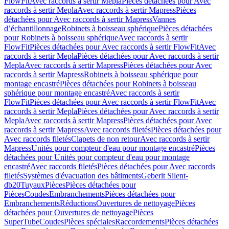
FlowFit
Avec raccords à sertir Mepla
Pièces détachées pour Avec
raccords à sertir Mepla
Avec raccords à sertir Mapress
Pièces
détachées pour Avec raccords à sertir Mapress
Vannes
d’échantillonnage
Robinets à boisseau sphérique
Pièces détachées
pour Robinets à boisseau sphérique
Avec raccords à sertir
FlowFit
Pièces détachées pour Avec raccords à sertir FlowFit
Avec
raccords à sertir Mepla
Pièces détachées pour Avec raccords à sertir
Mepla
Avec raccords à sertir Mapress
Pièces détachées pour Avec
raccords à sertir Mapress
Robinets à boisseau sphérique pour
montage encastré
Pièces détachées pour Robinets à boisseau
sphérique pour montage encastré
Avec raccords à sertir
FlowFit
Pièces détachées pour Avec raccords à sertir FlowFit
Avec
raccords à sertir Mepla
Pièces détachées pour Avec raccords à sertir
Mepla
Avec raccords à sertir Mapress
Pièces détachées pour Avec
raccords à sertir Mapress
Avec raccords filetés
Pièces détachées pour
Avec raccords filetés
Clapets de non retour
Avec raccords à sertir
Mapress
Unités pour compteur d'eau pour montage encastré
Pièces
détachées pour Unités pour compteur d'eau pour montage
encastré
Avec raccords filetés
Pièces détachées pour Avec raccords
filetés
Systèmes d'évacuation des bâtiments
Geberit Silent-
db20
Tuyaux
Pièces
Pièces détachées pour
Pièces
Coudes
Embranchements
Pièces détachées pour
Embranchements
Réductions
Ouvertures de nettoyage
Pièces
détachées pour Ouvertures de nettoyage
Pièces
SuperTube
Coudes
Pièces spéciales
Raccordements
Pièces détachées