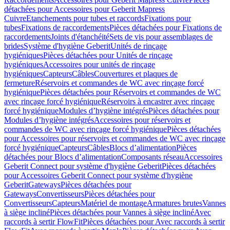
détachées pour Accessoires pour Geberit Mapress
Cuivre
Etanchements pour tubes et raccords
Fixations pour
tubes
Fixations de raccordements
Pièces détachées pour Fixations de
raccordements
Joints d'étanchéité
Sets de vis pour assemblages de
brides
Système d'hygiène Geberit
Unités de rinçage
hygiéniques
Pièces détachées pour Unités de rinçage
hygiéniques
Accessoires pour unités de rinçage
hygiéniques
Capteurs
Câbles
Couvertures et plaques de
fermeture
Réservoirs et commandes de WC avec rinçage forcé
hygiénique
Pièces détachées pour Réservoirs et commandes de WC
avec rinçage forcé hygiénique
Réservoirs à encastrer avec rinçage
forcé hygiénique
Modules d’hygiène intégrés
Pièces détachées pour
Modules d’hygiène intégrés
Accessoires pour réservoirs et
commandes de WC avec rinçage forcé hygiénique
Pièces détachées
pour Accessoires pour réservoirs et commandes de WC avec rinçage
forcé hygiénique
Capteurs
Câbles
Blocs d’alimentation
Pièces
détachées pour Blocs d’alimentation
Composants réseau
Accessoires
Geberit Connect pour système d'hygiène Geberit
Pièces détachées
pour Accessoires Geberit Connect pour système d'hygiène
Geberit
Gateways
Pièces détachées pour
Gateways
Convertisseurs
Pièces détachées pour
Convertisseurs
Capteurs
Matériel de montage
Armatures brutes
Vannes
à siège incliné
Pièces détachées pour Vannes à siège incliné
Avec
raccords à sertir FlowFit
Pièces détachées pour Avec raccords à sertir