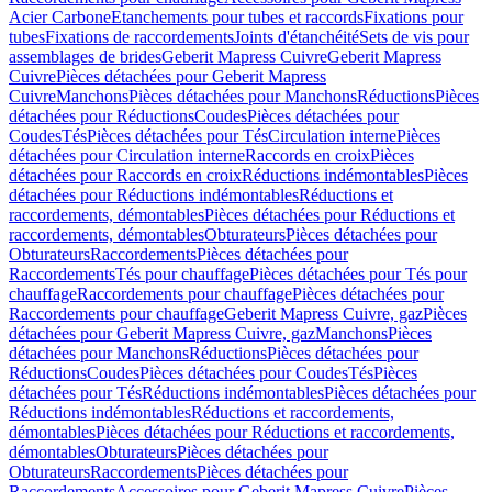
Acier Carbone
Etanchements pour tubes et raccords
Fixations pour
tubes
Fixations de raccordements
Joints d'étanchéité
Sets de vis pour
assemblages de brides
Geberit Mapress Cuivre
Geberit Mapress
Cuivre
Pièces détachées pour Geberit Mapress
Cuivre
Manchons
Pièces détachées pour Manchons
Réductions
Pièces
détachées pour Réductions
Coudes
Pièces détachées pour
Coudes
Tés
Pièces détachées pour Tés
Circulation interne
Pièces
détachées pour Circulation interne
Raccords en croix
Pièces
détachées pour Raccords en croix
Réductions indémontables
Pièces
détachées pour Réductions indémontables
Réductions et
raccordements, démontables
Pièces détachées pour Réductions et
raccordements, démontables
Obturateurs
Pièces détachées pour
Obturateurs
Raccordements
Pièces détachées pour
Raccordements
Tés pour chauffage
Pièces détachées pour Tés pour
chauffage
Raccordements pour chauffage
Pièces détachées pour
Raccordements pour chauffage
Geberit Mapress Cuivre, gaz
Pièces
détachées pour Geberit Mapress Cuivre, gaz
Manchons
Pièces
détachées pour Manchons
Réductions
Pièces détachées pour
Réductions
Coudes
Pièces détachées pour Coudes
Tés
Pièces
détachées pour Tés
Réductions indémontables
Pièces détachées pour
Réductions indémontables
Réductions et raccordements,
démontables
Pièces détachées pour Réductions et raccordements,
démontables
Obturateurs
Pièces détachées pour
Obturateurs
Raccordements
Pièces détachées pour
Raccordements
Accessoires pour Geberit Mapress Cuivre
Pièces