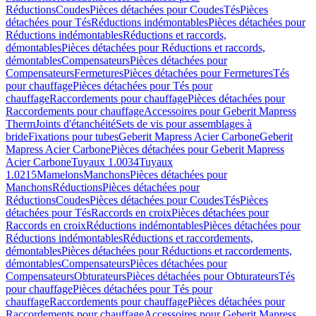
Réductions
Coudes
Pièces détachées pour Coudes
Tés
Pièces
détachées pour Tés
Réductions indémontables
Pièces détachées pour
Réductions indémontables
Réductions et raccords,
démontables
Pièces détachées pour Réductions et raccords,
démontables
Compensateurs
Pièces détachées pour
Compensateurs
Fermetures
Pièces détachées pour Fermetures
Tés
pour chauffage
Pièces détachées pour Tés pour
chauffage
Raccordements pour chauffage
Pièces détachées pour
Raccordements pour chauffage
Accessoires pour Geberit Mapress
Therm
Joints d'étanchéité
Sets de vis pour assemblages à
bride
Fixations pour tubes
Geberit Mapress Acier Carbone
Geberit
Mapress Acier Carbone
Pièces détachées pour Geberit Mapress
Acier Carbone
Tuyaux 1.0034
Tuyaux
1.0215
Mamelons
Manchons
Pièces détachées pour
Manchons
Réductions
Pièces détachées pour
Réductions
Coudes
Pièces détachées pour Coudes
Tés
Pièces
détachées pour Tés
Raccords en croix
Pièces détachées pour
Raccords en croix
Réductions indémontables
Pièces détachées pour
Réductions indémontables
Réductions et raccordements,
démontables
Pièces détachées pour Réductions et raccordements,
démontables
Compensateurs
Pièces détachées pour
Compensateurs
Obturateurs
Pièces détachées pour Obturateurs
Tés
pour chauffage
Pièces détachées pour Tés pour
chauffage
Raccordements pour chauffage
Pièces détachées pour
Raccordements pour chauffage
Accessoires pour Geberit Mapress