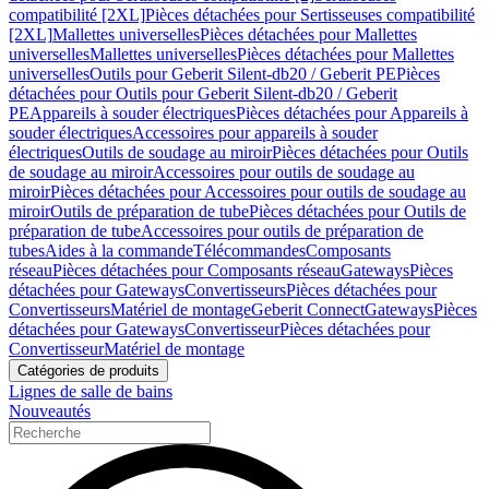
compatibilité [2XL]
Pièces détachées pour Sertisseuses compatibilité
[2XL]
Mallettes universelles
Pièces détachées pour Mallettes
universelles
Mallettes universelles
Pièces détachées pour Mallettes
universelles
Outils pour Geberit Silent-db20 / Geberit PE
Pièces
détachées pour Outils pour Geberit Silent-db20 / Geberit
PE
Appareils à souder électriques
Pièces détachées pour Appareils à
souder électriques
Accessoires pour appareils à souder
électriques
Outils de soudage au miroir
Pièces détachées pour Outils
de soudage au miroir
Accessoires pour outils de soudage au
miroir
Pièces détachées pour Accessoires pour outils de soudage au
miroir
Outils de préparation de tube
Pièces détachées pour Outils de
préparation de tube
Accessoires pour outils de préparation de
tubes
Aides à la commande
Télécommandes
Composants
réseau
Pièces détachées pour Composants réseau
Gateways
Pièces
détachées pour Gateways
Convertisseurs
Pièces détachées pour
Convertisseurs
Matériel de montage
Geberit Connect
Gateways
Pièces
détachées pour Gateways
Convertisseur
Pièces détachées pour
Convertisseur
Matériel de montage
Catégories de produits
Lignes de salle de bains
Nouveautés