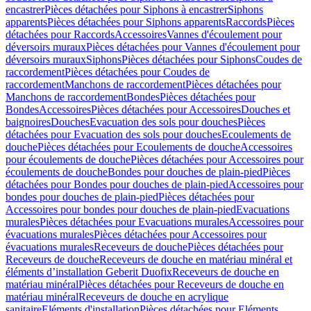
encastrer
Pièces détachées pour Siphons à encastrer
Siphons
apparents
Pièces détachées pour Siphons apparents
Raccords
Pièces
détachées pour Raccords
Accessoires
Vannes d'écoulement pour
déversoirs muraux
Pièces détachées pour Vannes d'écoulement pour
déversoirs muraux
Siphons
Pièces détachées pour Siphons
Coudes de
raccordement
Pièces détachées pour Coudes de
raccordement
Manchons de raccordement
Pièces détachées pour
Manchons de raccordement
Bondes
Pièces détachées pour
Bondes
Accessoires
Pièces détachées pour Accessoires
Douches et
baignoires
Douches
Evacuation des sols pour douches
Pièces
détachées pour Evacuation des sols pour douches
Ecoulements de
douche
Pièces détachées pour Ecoulements de douche
Accessoires
pour écoulements de douche
Pièces détachées pour Accessoires pour
écoulements de douche
Bondes pour douches de plain-pied
Pièces
détachées pour Bondes pour douches de plain-pied
Accessoires pour
bondes pour douches de plain-pied
Pièces détachées pour
Accessoires pour bondes pour douches de plain-pied
Evacuations
murales
Pièces détachées pour Evacuations murales
Accessoires pour
évacuations murales
Pièces détachées pour Accessoires pour
évacuations murales
Receveurs de douche
Pièces détachées pour
Receveurs de douche
Receveurs de douche en matériau minéral et
éléments d’installation Geberit Duofix
Receveurs de douche en
matériau minéral
Pièces détachées pour Receveurs de douche en
matériau minéral
Receveurs de douche en acrylique
sanitaire
Eléments d'installation
Pièces détachées pour Eléments