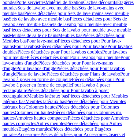
bondes
Porte-serviettes
Matériel de fixation
Caches décoratifs
Etagères
murales
Sets de lavabo avec meuble bas
Sets de lave-mains avec
meuble bas
Pièces détachées pour Sets de lave-mains avec meuble
bas
Sets de lavabo avec meuble bas
Pièces détachées pour Sets de
lavabo avec meuble bas
Sets de lavabo pour meuble avec meuble
bas
Pièces détachées pour Sets de lavabo pour meuble avec meuble
bas
Meubles de salle de bains
Meubles bas
Pièces détachées pour
Meubles bas
Pour lave-mains
Pièces détachées pour Pour lave-
mains
Pour lavabos
Pièces détachées pour Pour lavabos
Pour lavabos
doubles
Pièces détachées pour Pour lavabos doubles
Pour lavabos
pour meuble
Pièces détachées pour Pour lavabos pour meuble
Pour
lave-mains d'angle
Pièces détachées pour Pour lave-mains
d'angle
Pour lavabos d'angle
Pièces détachées pour Pour lavabos
d'angle
Plans de lavabo
Pièces détachées pour Plans de lavabo
Pour
lavabo à poser en forme de coupelle
Pièces détachées pour Pour
lavabo à poser en forme de coupelle
Pour lavabo à poser
rectangulaire
Pièces détachées pour Pour lavabo à poser
rectangulaire
Meubles latéraux bas
Pièces détachées pour Meubles
latéraux bas
Meubles latéraux bas
Pièces détachées pour Meubles
latéraux bas
Colonnes hautes
Pièces détachées pour Colonnes
hautes
Colonnes mi-hautes
Pièces détachées pour Colonnes mi-
hautes
Armoires hautes compactes
Pièces détachées pour Armoires
hautes compactes
Autres meubles
Pièces détachées pour Autres
meubles
Etagères murales
Pièces détachées pour Etagères
murales
Accessoires
Pièces détachées pour Accessoires
Casiers et