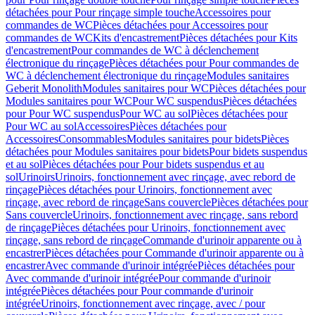
détachées pour Pour rinçage simple touche
Accessoires pour
commandes de WC
Pièces détachées pour Accessoires pour
commandes de WC
Kits d'encastrement
Pièces détachées pour Kits
d'encastrement
Pour commandes de WC à déclenchement
électronique du rinçage
Pièces détachées pour Pour commandes de
WC à déclenchement électronique du rinçage
Modules sanitaires
Geberit Monolith
Modules sanitaires pour WC
Pièces détachées pour
Modules sanitaires pour WC
Pour WC suspendus
Pièces détachées
pour Pour WC suspendus
Pour WC au sol
Pièces détachées pour
Pour WC au sol
Accessoires
Pièces détachées pour
Accessoires
Consommables
Modules sanitaires pour bidets
Pièces
détachées pour Modules sanitaires pour bidets
Pour bidets suspendus
et au sol
Pièces détachées pour Pour bidets suspendus et au
sol
Urinoirs
Urinoirs, fonctionnement avec rinçage, avec rebord de
rinçage
Pièces détachées pour Urinoirs, fonctionnement avec
rinçage, avec rebord de rinçage
Sans couvercle
Pièces détachées pour
Sans couvercle
Urinoirs, fonctionnement avec rinçage, sans rebord
de rinçage
Pièces détachées pour Urinoirs, fonctionnement avec
rinçage, sans rebord de rinçage
Commande d'urinoir apparente ou à
encastrer
Pièces détachées pour Commande d'urinoir apparente ou à
encastrer
Avec commande d'urinoir intégrée
Pièces détachées pour
Avec commande d'urinoir intégrée
Pour commande d'urinoir
intégrée
Pièces détachées pour Pour commande d'urinoir
intégrée
Urinoirs, fonctionnement avec rinçage, avec / pour