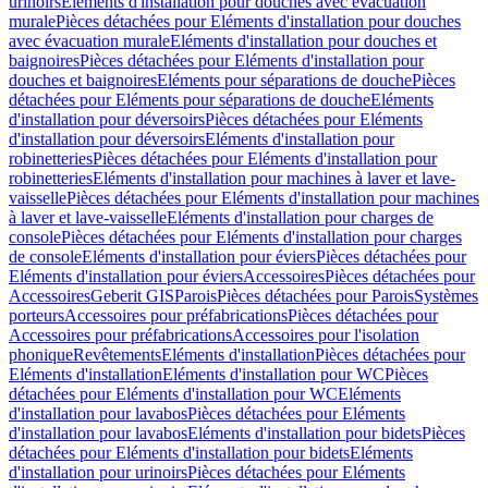
urinoirs
Eléments d'installation pour douches avec évacuation
murale
Pièces détachées pour Eléments d'installation pour douches
avec évacuation murale
Eléments d'installation pour douches et
baignoires
Pièces détachées pour Eléments d'installation pour
douches et baignoires
Eléments pour séparations de douche
Pièces
détachées pour Eléments pour séparations de douche
Eléments
d'installation pour déversoirs
Pièces détachées pour Eléments
d'installation pour déversoirs
Eléments d'installation pour
robinetteries
Pièces détachées pour Eléments d'installation pour
robinetteries
Eléments d'installation pour machines à laver et lave-
vaisselle
Pièces détachées pour Eléments d'installation pour machines
à laver et lave-vaisselle
Eléments d'installation pour charges de
console
Pièces détachées pour Eléments d'installation pour charges
de console
Eléments d'installation pour éviers
Pièces détachées pour
Eléments d'installation pour éviers
Accessoires
Pièces détachées pour
Accessoires
Geberit GIS
Parois
Pièces détachées pour Parois
Systèmes
porteurs
Accessoires pour préfabrications
Pièces détachées pour
Accessoires pour préfabrications
Accessoires pour l'isolation
phonique
Revêtements
Eléments d'installation
Pièces détachées pour
Eléments d'installation
Eléments d'installation pour WC
Pièces
détachées pour Eléments d'installation pour WC
Eléments
d'installation pour lavabos
Pièces détachées pour Eléments
d'installation pour lavabos
Eléments d'installation pour bidets
Pièces
détachées pour Eléments d'installation pour bidets
Eléments
d'installation pour urinoirs
Pièces détachées pour Eléments