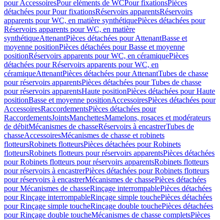
pour Accessoires
Pour eléments de WC
Pour fixations
Pièces
détachées pour Pour fixations
Réservoirs apparents
Réservoirs
apparents pour WC, en matière synthétique
Pièces détachées pour
Réservoirs apparents pour WC, en matière
synthétique
Attenant
Pièces détachées pour Attenant
Basse et
moyenne position
Pièces détachées pour Basse et moyenne
position
Réservoirs apparents pour WC, en céramique
Pièces
détachées pour Réservoirs apparents pour WC, en
céramique
Attenant
Pièces détachées pour Attenant
Tubes de chasse
pour réservoirs apparents
Pièces détachées pour Tubes de chasse
pour réservoirs apparents
Haute position
Pièces détachées pour Haute
position
Basse et moyenne position
Accessoires
Pièces détachées pour
Accessoires
Raccordements
Pièces détachées pour
Raccordements
Joints
Manchettes
Mamelons, rosaces et modérateurs
de débit
Mécanismes de chasse
Réservoirs à encastrer
Tubes de
chasse
Accessoires
Mécanismes de chasse et robinets
flotteurs
Robinets flotteurs
Pièces détachées pour Robinets
flotteurs
Robinets flotteurs pour réservoirs apparents
Pièces détachées
pour Robinets flotteurs pour réservoirs apparents
Robinets flotteurs
pour réservoirs à encastrer
Pièces détachées pour Robinets flotteurs
pour réservoirs à encastrer
Mécanismes de chasse
Pièces détachées
pour Mécanismes de chasse
Rinçage interrompable
Pièces détachées
pour Rinçage interrompable
Rinçage simple touche
Pièces détachées
pour Rinçage simple touche
Rinçage double touche
Pièces détachées
pour Rinçage double touche
Mécanismes de chasse complets
Pièces