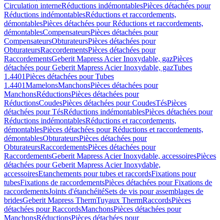
Circulation interne
Réductions indémontables
Pièces détachées pour
Réductions indémontables
Réductions et raccordements,
démontables
Pièces détachées pour Réductions et raccordements,
démontables
Compensateurs
Pièces détachées pour
Compensateurs
Obturateurs
Pièces détachées pour
Obturateurs
Raccordements
Pièces détachées pour
Raccordements
Geberit Mapress Acier Inoxydable, gaz
Pièces
détachées pour Geberit Mapress Acier Inoxydable, gaz
Tubes
1.4401
Pièces détachées pour Tubes
1.4401
Mamelons
Manchons
Pièces détachées pour
Manchons
Réductions
Pièces détachées pour
Réductions
Coudes
Pièces détachées pour Coudes
Tés
Pièces
détachées pour Tés
Réductions indémontables
Pièces détachées pour
Réductions indémontables
Réductions et raccordements,
démontables
Pièces détachées pour Réductions et raccordements,
démontables
Obturateurs
Pièces détachées pour
Obturateurs
Raccordements
Pièces détachées pour
Raccordements
Geberit Mapress Acier Inoxydable, accessoires
Pièces
détachées pour Geberit Mapress Acier Inoxydable,
accessoires
Etanchements pour tubes et raccords
Fixations pour
tubes
Fixations de raccordements
Pièces détachées pour Fixations de
raccordements
Joints d'étanchéité
Sets de vis pour assemblages de
brides
Geberit Mapress Therm
Tuyaux Therm
Raccords
Pièces
détachées pour Raccords
Manchons
Pièces détachées pour
Manchons
Réductions
Pièces détachées pour