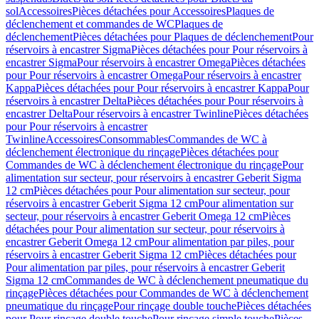
sol
Accessoires
Pièces détachées pour Accessoires
Plaques de
déclenchement et commandes de WC
Plaques de
déclenchement
Pièces détachées pour Plaques de déclenchement
Pour
réservoirs à encastrer Sigma
Pièces détachées pour Pour réservoirs à
encastrer Sigma
Pour réservoirs à encastrer Omega
Pièces détachées
pour Pour réservoirs à encastrer Omega
Pour réservoirs à encastrer
Kappa
Pièces détachées pour Pour réservoirs à encastrer Kappa
Pour
réservoirs à encastrer Delta
Pièces détachées pour Pour réservoirs à
encastrer Delta
Pour réservoirs à encastrer Twinline
Pièces détachées
pour Pour réservoirs à encastrer
Twinline
Accessoires
Consommables
Commandes de WC à
déclenchement électronique du rinçage
Pièces détachées pour
Commandes de WC à déclenchement électronique du rinçage
Pour
alimentation sur secteur, pour réservoirs à encastrer Geberit Sigma
12 cm
Pièces détachées pour Pour alimentation sur secteur, pour
réservoirs à encastrer Geberit Sigma 12 cm
Pour alimentation sur
secteur, pour réservoirs à encastrer Geberit Omega 12 cm
Pièces
détachées pour Pour alimentation sur secteur, pour réservoirs à
encastrer Geberit Omega 12 cm
Pour alimentation par piles, pour
réservoirs à encastrer Geberit Sigma 12 cm
Pièces détachées pour
Pour alimentation par piles, pour réservoirs à encastrer Geberit
Sigma 12 cm
Commandes de WC à déclenchement pneumatique du
rinçage
Pièces détachées pour Commandes de WC à déclenchement
pneumatique du rinçage
Pour rinçage double touche
Pièces détachées
pour Pour rinçage double touche
Pour rinçage simple touche
Pièces