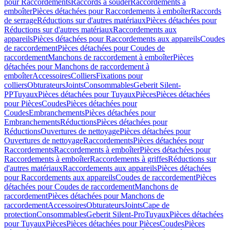
pour Raccordements
Raccords à souder
Raccordements à
emboîter
Pièces détachées pour Raccordements à emboîter
Raccords
de serrage
Réductions sur d'autres matériaux
Pièces détachées pour
Réductions sur d'autres matériaux
Raccordements aux
appareils
Pièces détachées pour Raccordements aux appareils
Coudes
de raccordement
Pièces détachées pour Coudes de
raccordement
Manchons de raccordement à emboîter
Pièces
détachées pour Manchons de raccordement à
emboîter
Accessoires
Colliers
Fixations pour
colliers
Obturateurs
Joints
Consommables
Geberit Silent-
PP
Tuyaux
Pièces détachées pour Tuyaux
Pièces
Pièces détachées
pour Pièces
Coudes
Pièces détachées pour
Coudes
Embranchements
Pièces détachées pour
Embranchements
Réductions
Pièces détachées pour
Réductions
Ouvertures de nettoyage
Pièces détachées pour
Ouvertures de nettoyage
Raccordements
Pièces détachées pour
Raccordements
Raccordements à emboîter
Pièces détachées pour
Raccordements à emboîter
Raccordements à griffes
Réductions sur
d'autres matériaux
Raccordements aux appareils
Pièces détachées
pour Raccordements aux appareils
Coudes de raccordement
Pièces
détachées pour Coudes de raccordement
Manchons de
raccordement
Pièces détachées pour Manchons de
raccordement
Accessoires
Obturateurs
Joints
Cape de
protection
Consommables
Geberit Silent-Pro
Tuyaux
Pièces détachées
pour Tuyaux
Pièces
Pièces détachées pour Pièces
Coudes
Pièces