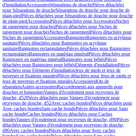
d'installation
Accessoires
Séparations de douche
Pièces détachées
pour Séparations de douche
Séparations de douche pour douche de
plain-pied
Pièces détachées pour Séparations de douche pour douche
de plain-pied
Accessoires
Pièces détachées pour Accessoires
Niches
de rangement pour douches
Pièces détachées pour Niches de
rangement pour douches
Niches de rangement
Pièces détachées pour
Niches de rangement
Accessoires
Baignoires
Baignoires en acrylique
sanitaire
Pièces détachées pour Baignoires en acrylique
sanitaire
Baignoires rectangulaires
Pièces détachées pour Baignoires
rectangulaires
Baignoires en matériau minéral
Pièces détachées pour
Baignoires en matériau minéral
Baignoires pour bébés
Pièces
détachées pour Baignoires pour bébés
Eléments d'installation
Pièces
détachées pour Eléments d'installation
Jeux de pieds et jeux de
traverses et fixations murales
Pièces détachées pour Jeux de pieds et
jeux de traverses et fixations murales
Accessoires
Kits de
réparation
Autres accessoires
Raccordements aux appareils pour
douches et baignoires
Vannes d'écoulement pour receveurs de
douche, d52
Pièces détachées pour Vannes d'écoulement pour
receveurs de douche, d52
Avec caches bondes
Pièces détachées pour
Avec caches bondes
Sans cache bonde
Pièces détachées pour Sans
cache bonde
Caches bondes
Pièces détachées pour Caches
bondes
Vannes d'écoulement pour receveurs de douche, d90
Pièces
détachées pour Vannes d'écoulement pour receveurs de douche,
d90
Avec caches bondes
Pièces détachées pour Avec caches
bondes
Sans cache bonde
Pièces détachées pour Sans cache