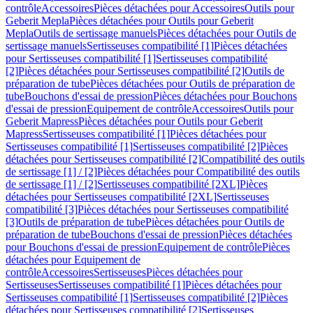
contrôle
Accessoires
Pièces détachées pour Accessoires
Outils pour
Geberit Mepla
Pièces détachées pour Outils pour Geberit
Mepla
Outils de sertissage manuels
Pièces détachées pour Outils de
sertissage manuels
Sertisseuses compatibilité [1]
Pièces détachées
pour Sertisseuses compatibilité [1]
Sertisseuses compatibilité
[2]
Pièces détachées pour Sertisseuses compatibilité [2]
Outils de
préparation de tube
Pièces détachées pour Outils de préparation de
tube
Bouchons d'essai de pression
Pièces détachées pour Bouchons
d'essai de pression
Equipement de contrôle
Accessoires
Outils pour
Geberit Mapress
Pièces détachées pour Outils pour Geberit
Mapress
Sertisseuses compatibilité [1]
Pièces détachées pour
Sertisseuses compatibilité [1]
Sertisseuses compatibilité [2]
Pièces
détachées pour Sertisseuses compatibilité [2]
Compatibilité des outils
de sertissage [1] / [2]
Pièces détachées pour Compatibilité des outils
de sertissage [1] / [2]
Sertisseuses compatibilité [2XL]
Pièces
détachées pour Sertisseuses compatibilité [2XL]
Sertisseuses
compatibilité [3]
Pièces détachées pour Sertisseuses compatibilité
[3]
Outils de préparation de tube
Pièces détachées pour Outils de
préparation de tube
Bouchons d'essai de pression
Pièces détachées
pour Bouchons d'essai de pression
Equipement de contrôle
Pièces
détachées pour Equipement de
contrôle
Accessoires
Sertisseuses
Pièces détachées pour
Sertisseuses
Sertisseuses compatibilité [1]
Pièces détachées pour
Sertisseuses compatibilité [1]
Sertisseuses compatibilité [2]
Pièces
détachées pour Sertisseuses compatibilité [2]
Sertisseuses