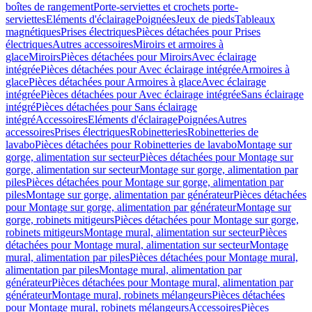
boîtes de rangement
Porte-serviettes et crochets porte-
serviettes
Eléments d'éclairage
Poignées
Jeux de pieds
Tableaux
magnétiques
Prises électriques
Pièces détachées pour Prises
électriques
Autres accessoires
Miroirs et armoires à
glace
Miroirs
Pièces détachées pour Miroirs
Avec éclairage
intégrée
Pièces détachées pour Avec éclairage intégrée
Armoires à
glace
Pièces détachées pour Armoires à glace
Avec éclairage
intégrée
Pièces détachées pour Avec éclairage intégrée
Sans éclairage
intégré
Pièces détachées pour Sans éclairage
intégré
Accessoires
Eléments d'éclairage
Poignées
Autres
accessoires
Prises électriques
Robinetteries
Robinetteries de
lavabo
Pièces détachées pour Robinetteries de lavabo
Montage sur
gorge, alimentation sur secteur
Pièces détachées pour Montage sur
gorge, alimentation sur secteur
Montage sur gorge, alimentation par
piles
Pièces détachées pour Montage sur gorge, alimentation par
piles
Montage sur gorge, alimentation par générateur
Pièces détachées
pour Montage sur gorge, alimentation par générateur
Montage sur
gorge, robinets mitigeurs
Pièces détachées pour Montage sur gorge,
robinets mitigeurs
Montage mural, alimentation sur secteur
Pièces
détachées pour Montage mural, alimentation sur secteur
Montage
mural, alimentation par piles
Pièces détachées pour Montage mural,
alimentation par piles
Montage mural, alimentation par
générateur
Pièces détachées pour Montage mural, alimentation par
générateur
Montage mural, robinets mélangeurs
Pièces détachées
pour Montage mural, robinets mélangeurs
Accessoires
Pièces