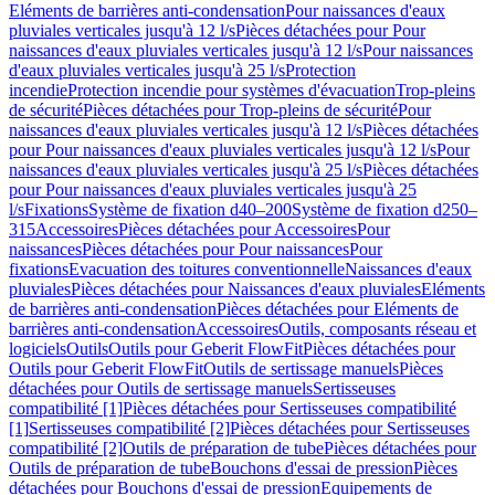
Eléments de barrières anti-condensation
Pour naissances d'eaux
pluviales verticales jusqu'à 12 l/s
Pièces détachées pour Pour
naissances d'eaux pluviales verticales jusqu'à 12 l/s
Pour naissances
d'eaux pluviales verticales jusqu'à 25 l/s
Protection
incendie
Protection incendie pour systèmes d'évacuation
Trop-pleins
de sécurité
Pièces détachées pour Trop-pleins de sécurité
Pour
naissances d'eaux pluviales verticales jusqu'à 12 l/s
Pièces détachées
pour Pour naissances d'eaux pluviales verticales jusqu'à 12 l/s
Pour
naissances d'eaux pluviales verticales jusqu'à 25 l/s
Pièces détachées
pour Pour naissances d'eaux pluviales verticales jusqu'à 25
l/s
Fixations
Système de fixation d40–200
Système de fixation d250–
315
Accessoires
Pièces détachées pour Accessoires
Pour
naissances
Pièces détachées pour Pour naissances
Pour
fixations
Evacuation des toitures conventionnelle
Naissances d'eaux
pluviales
Pièces détachées pour Naissances d'eaux pluviales
Eléments
de barrières anti-condensation
Pièces détachées pour Eléments de
barrières anti-condensation
Accessoires
Outils, composants réseau et
logiciels
Outils
Outils pour Geberit FlowFit
Pièces détachées pour
Outils pour Geberit FlowFit
Outils de sertissage manuels
Pièces
détachées pour Outils de sertissage manuels
Sertisseuses
compatibilité [1]
Pièces détachées pour Sertisseuses compatibilité
[1]
Sertisseuses compatibilité [2]
Pièces détachées pour Sertisseuses
compatibilité [2]
Outils de préparation de tube
Pièces détachées pour
Outils de préparation de tube
Bouchons d'essai de pression
Pièces
détachées pour Bouchons d'essai de pression
Equipements de