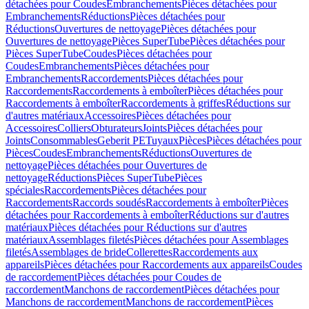
détachées pour Coudes
Embranchements
Pièces détachées pour
Embranchements
Réductions
Pièces détachées pour
Réductions
Ouvertures de nettoyage
Pièces détachées pour
Ouvertures de nettoyage
Pièces SuperTube
Pièces détachées pour
Pièces SuperTube
Coudes
Pièces détachées pour
Coudes
Embranchements
Pièces détachées pour
Embranchements
Raccordements
Pièces détachées pour
Raccordements
Raccordements à emboîter
Pièces détachées pour
Raccordements à emboîter
Raccordements à griffes
Réductions sur
d'autres matériaux
Accessoires
Pièces détachées pour
Accessoires
Colliers
Obturateurs
Joints
Pièces détachées pour
Joints
Consommables
Geberit PE
Tuyaux
Pièces
Pièces détachées pour
Pièces
Coudes
Embranchements
Réductions
Ouvertures de
nettoyage
Pièces détachées pour Ouvertures de
nettoyage
Réductions
Pièces SuperTube
Pièces
spéciales
Raccordements
Pièces détachées pour
Raccordements
Raccords soudés
Raccordements à emboîter
Pièces
détachées pour Raccordements à emboîter
Réductions sur d'autres
matériaux
Pièces détachées pour Réductions sur d'autres
matériaux
Assemblages filetés
Pièces détachées pour Assemblages
filetés
Assemblages de bride
Collerettes
Raccordements aux
appareils
Pièces détachées pour Raccordements aux appareils
Coudes
de raccordement
Pièces détachées pour Coudes de
raccordement
Manchons de raccordement
Pièces détachées pour
Manchons de raccordement
Manchons de raccordement
Pièces