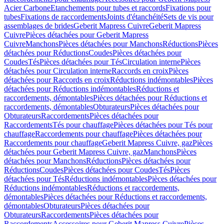
Acier Carbone
Etanchements pour tubes et raccords
Fixations pour
tubes
Fixations de raccordements
Joints d'étanchéité
Sets de vis pour
assemblages de brides
Geberit Mapress Cuivre
Geberit Mapress
Cuivre
Pièces détachées pour Geberit Mapress
Cuivre
Manchons
Pièces détachées pour Manchons
Réductions
Pièces
détachées pour Réductions
Coudes
Pièces détachées pour
Coudes
Tés
Pièces détachées pour Tés
Circulation interne
Pièces
détachées pour Circulation interne
Raccords en croix
Pièces
détachées pour Raccords en croix
Réductions indémontables
Pièces
détachées pour Réductions indémontables
Réductions et
raccordements, démontables
Pièces détachées pour Réductions et
raccordements, démontables
Obturateurs
Pièces détachées pour
Obturateurs
Raccordements
Pièces détachées pour
Raccordements
Tés pour chauffage
Pièces détachées pour Tés pour
chauffage
Raccordements pour chauffage
Pièces détachées pour
Raccordements pour chauffage
Geberit Mapress Cuivre, gaz
Pièces
détachées pour Geberit Mapress Cuivre, gaz
Manchons
Pièces
détachées pour Manchons
Réductions
Pièces détachées pour
Réductions
Coudes
Pièces détachées pour Coudes
Tés
Pièces
détachées pour Tés
Réductions indémontables
Pièces détachées pour
Réductions indémontables
Réductions et raccordements,
démontables
Pièces détachées pour Réductions et raccordements,
démontables
Obturateurs
Pièces détachées pour
Obturateurs
Raccordements
Pièces détachées pour
Raccordements
Accessoires pour Geberit Mapress Cuivre
Pièces