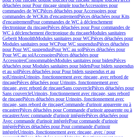
détachées pour Pour rinçage simple touche
Accessoires pour
commandes de WC
Pièces détachées pour Accessoires pour
commandes de WC
Kits d'encastrement
Pièces détachées pour Kits
d'encastrement
Pour commandes de WC à déclenchement
électronique du rinçage
Pièces détachées pour Pour commandes de
WC à déclenchement électronique du rinçage
Modules sanitaires
Geberit Monolith
Modules sanitaires pour WC
Pièces détachées pour
Modules sanitaires pour WC
Pour WC suspendus
Pièces détachées
pour Pour WC suspendus
Pour WC au sol
Pièces détachées pour
Pour WC au sol
Accessoires
Pièces détachées pour
Accessoires
Consommables
Modules sanitaires pour bidets
Pièces
détachées pour Modules sanitaires pour bidets
Pour bidets suspendus
et au sol
Pièces détachées pour Pour bidets suspendus et au
sol
Urinoirs
Urinoirs, fonctionnement avec rinçage, avec rebord de
rinçage
Pièces détachées pour Urinoirs, fonctionnement avec
rinçage, avec rebord de rinçage
Sans couvercle
Pièces détachées pour
Sans couvercle
Urinoirs, fonctionnement avec rinçage, sans rebord
de rinçage
Pièces détachées pour Urinoirs, fonctionnement avec
rinçage, sans rebord de rinçage
Commande d'urinoir apparente ou à
encastrer
Pièces détachées pour Commande d'urinoir apparente ou à
encastrer
Avec commande d'urinoir intégrée
Pièces détachées pour
Avec commande d'urinoir intégrée
Pour commande d'urinoir
intégrée
Pièces détachées pour Pour commande d'urinoir
intégrée
Urinoirs, fonctionnement avec rinçage, avec / pour