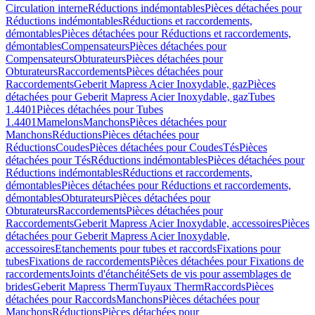
Circulation interne
Réductions indémontables
Pièces détachées pour
Réductions indémontables
Réductions et raccordements,
démontables
Pièces détachées pour Réductions et raccordements,
démontables
Compensateurs
Pièces détachées pour
Compensateurs
Obturateurs
Pièces détachées pour
Obturateurs
Raccordements
Pièces détachées pour
Raccordements
Geberit Mapress Acier Inoxydable, gaz
Pièces
détachées pour Geberit Mapress Acier Inoxydable, gaz
Tubes
1.4401
Pièces détachées pour Tubes
1.4401
Mamelons
Manchons
Pièces détachées pour
Manchons
Réductions
Pièces détachées pour
Réductions
Coudes
Pièces détachées pour Coudes
Tés
Pièces
détachées pour Tés
Réductions indémontables
Pièces détachées pour
Réductions indémontables
Réductions et raccordements,
démontables
Pièces détachées pour Réductions et raccordements,
démontables
Obturateurs
Pièces détachées pour
Obturateurs
Raccordements
Pièces détachées pour
Raccordements
Geberit Mapress Acier Inoxydable, accessoires
Pièces
détachées pour Geberit Mapress Acier Inoxydable,
accessoires
Etanchements pour tubes et raccords
Fixations pour
tubes
Fixations de raccordements
Pièces détachées pour Fixations de
raccordements
Joints d'étanchéité
Sets de vis pour assemblages de
brides
Geberit Mapress Therm
Tuyaux Therm
Raccords
Pièces
détachées pour Raccords
Manchons
Pièces détachées pour
Manchons
Réductions
Pièces détachées pour