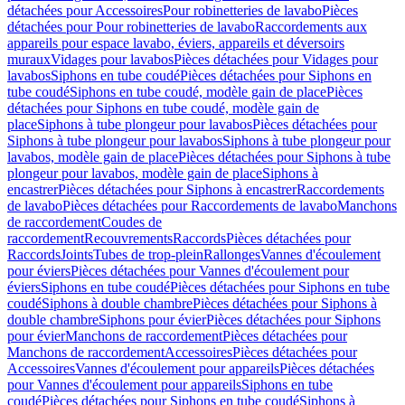
détachées pour Accessoires
Pour robinetteries de lavabo
Pièces
détachées pour Pour robinetteries de lavabo
Raccordements aux
appareils pour espace lavabo, éviers, appareils et déversoirs
muraux
Vidages pour lavabos
Pièces détachées pour Vidages pour
lavabos
Siphons en tube coudé
Pièces détachées pour Siphons en
tube coudé
Siphons en tube coudé, modèle gain de place
Pièces
détachées pour Siphons en tube coudé, modèle gain de
place
Siphons à tube plongeur pour lavabos
Pièces détachées pour
Siphons à tube plongeur pour lavabos
Siphons à tube plongeur pour
lavabos, modèle gain de place
Pièces détachées pour Siphons à tube
plongeur pour lavabos, modèle gain de place
Siphons à
encastrer
Pièces détachées pour Siphons à encastrer
Raccordements
de lavabo
Pièces détachées pour Raccordements de lavabo
Manchons
de raccordement
Coudes de
raccordement
Recouvrements
Raccords
Pièces détachées pour
Raccords
Joints
Tubes de trop-plein
Rallonges
Vannes d'écoulement
pour éviers
Pièces détachées pour Vannes d'écoulement pour
éviers
Siphons en tube coudé
Pièces détachées pour Siphons en tube
coudé
Siphons à double chambre
Pièces détachées pour Siphons à
double chambre
Siphons pour évier
Pièces détachées pour Siphons
pour évier
Manchons de raccordement
Pièces détachées pour
Manchons de raccordement
Accessoires
Pièces détachées pour
Accessoires
Vannes d'écoulement pour appareils
Pièces détachées
pour Vannes d'écoulement pour appareils
Siphons en tube
coudé
Pièces détachées pour Siphons en tube coudé
Siphons à