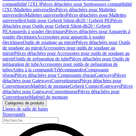
compatibilité [2XL]
Pièces détachées pour Sertisseuses compatibilité
[2XL]
Mallettes universelles
Pièces détachées pour Mallettes
universelles
Mallettes universelles
Pièces détachées pour Mallettes
universelles
Outils pour Geberit Silent-db20 / Geberit PE
Pièces
détachées pour Outils pour Geberit Silent-db20 / Geberit
PE
Appareils à souder électriques
Pièces détachées pour Appareils à
souder électriques
Accessoires pour appareils à souder
électriques
Outils de soudage au miroir
Pièces détachées pour Outils
de soudage au miroir
Accessoires pour outils de soudage au
miroir
Pièces détachées pour Accessoires pour outils de soudage au
miroir
Outils de préparation de tube
Pièces détachées pour Outils de
préparation de tube
Accessoires pour outils de préparation de
tubes
Aides à la commande
Télécommandes
Composants
réseau
Pièces détachées pour Composants réseau
Gateways
Pièces
détachées pour Gateways
Convertisseurs
Pièces détachées pour
Convertisseurs
Matériel de montage
Geberit Connect
Gateways
Pièces
détachées pour Gateways
Convertisseur
Pièces détachées pour
Convertisseur
Matériel de montage
Catégories de produits
Lignes de salle de bains
Nouveautés