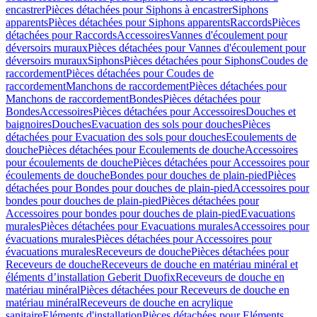
encastrer
Pièces détachées pour Siphons à encastrer
Siphons
apparents
Pièces détachées pour Siphons apparents
Raccords
Pièces
détachées pour Raccords
Accessoires
Vannes d'écoulement pour
déversoirs muraux
Pièces détachées pour Vannes d'écoulement pour
déversoirs muraux
Siphons
Pièces détachées pour Siphons
Coudes de
raccordement
Pièces détachées pour Coudes de
raccordement
Manchons de raccordement
Pièces détachées pour
Manchons de raccordement
Bondes
Pièces détachées pour
Bondes
Accessoires
Pièces détachées pour Accessoires
Douches et
baignoires
Douches
Evacuation des sols pour douches
Pièces
détachées pour Evacuation des sols pour douches
Ecoulements de
douche
Pièces détachées pour Ecoulements de douche
Accessoires
pour écoulements de douche
Pièces détachées pour Accessoires pour
écoulements de douche
Bondes pour douches de plain-pied
Pièces
détachées pour Bondes pour douches de plain-pied
Accessoires pour
bondes pour douches de plain-pied
Pièces détachées pour
Accessoires pour bondes pour douches de plain-pied
Evacuations
murales
Pièces détachées pour Evacuations murales
Accessoires pour
évacuations murales
Pièces détachées pour Accessoires pour
évacuations murales
Receveurs de douche
Pièces détachées pour
Receveurs de douche
Receveurs de douche en matériau minéral et
éléments d’installation Geberit Duofix
Receveurs de douche en
matériau minéral
Pièces détachées pour Receveurs de douche en
matériau minéral
Receveurs de douche en acrylique
sanitaire
Eléments d'installation
Pièces détachées pour Eléments