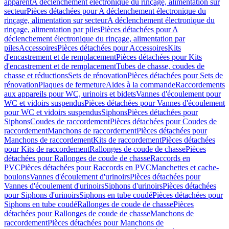
apparent
A déclenchement électronique du rinçage, alimentation sur
secteur
Pièces détachées pour A déclenchement électronique du
rinçage, alimentation sur secteur
A déclenchement électronique du
rinçage, alimentation par piles
Pièces détachées pour A
déclenchement électronique du rinçage, alimentation par
piles
Accessoires
Pièces détachées pour Accessoires
Kits
d'encastrement et de remplacement
Pièces détachées pour Kits
d'encastrement et de remplacement
Tubes de chasse, coudes de
chasse et réductions
Sets de rénovation
Pièces détachées pour Sets de
rénovation
Plaques de fermeture
Aides à la commande
Raccordements
aux appareils pour WC, urinoirs et bidets
Vannes d'écoulement pour
WC et vidoirs suspendus
Pièces détachées pour Vannes d'écoulement
pour WC et vidoirs suspendus
Siphons
Pièces détachées pour
Siphons
Coudes de raccordement
Pièces détachées pour Coudes de
raccordement
Manchons de raccordement
Pièces détachées pour
Manchons de raccordement
Kits de raccordement
Pièces détachées
pour Kits de raccordement
Rallonges de coude de chasse
Pièces
détachées pour Rallonges de coude de chasse
Raccords en
PVC
Pièces détachées pour Raccords en PVC
Manchettes et cache-
boulons
Vannes d'écoulement d'urinoirs
Pièces détachées pour
Vannes d'écoulement d'urinoirs
Siphons d'urinoirs
Pièces détachées
pour Siphons d'urinoirs
Siphons en tube coudé
Pièces détachées pour
Siphons en tube coudé
Rallonges de coude de chasse
Pièces
détachées pour Rallonges de coude de chasse
Manchons de
raccordement
Pièces détachées pour Manchons de