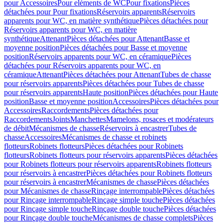
pour Accessoires
Pour eléments de WC
Pour fixations
Pièces
détachées pour Pour fixations
Réservoirs apparents
Réservoirs
apparents pour WC, en matière synthétique
Pièces détachées pour
Réservoirs apparents pour WC, en matière
synthétique
Attenant
Pièces détachées pour Attenant
Basse et
moyenne position
Pièces détachées pour Basse et moyenne
position
Réservoirs apparents pour WC, en céramique
Pièces
détachées pour Réservoirs apparents pour WC, en
céramique
Attenant
Pièces détachées pour Attenant
Tubes de chasse
pour réservoirs apparents
Pièces détachées pour Tubes de chasse
pour réservoirs apparents
Haute position
Pièces détachées pour Haute
position
Basse et moyenne position
Accessoires
Pièces détachées pour
Accessoires
Raccordements
Pièces détachées pour
Raccordements
Joints
Manchettes
Mamelons, rosaces et modérateurs
de débit
Mécanismes de chasse
Réservoirs à encastrer
Tubes de
chasse
Accessoires
Mécanismes de chasse et robinets
flotteurs
Robinets flotteurs
Pièces détachées pour Robinets
flotteurs
Robinets flotteurs pour réservoirs apparents
Pièces détachées
pour Robinets flotteurs pour réservoirs apparents
Robinets flotteurs
pour réservoirs à encastrer
Pièces détachées pour Robinets flotteurs
pour réservoirs à encastrer
Mécanismes de chasse
Pièces détachées
pour Mécanismes de chasse
Rinçage interrompable
Pièces détachées
pour Rinçage interrompable
Rinçage simple touche
Pièces détachées
pour Rinçage simple touche
Rinçage double touche
Pièces détachées
pour Rinçage double touche
Mécanismes de chasse complets
Pièces