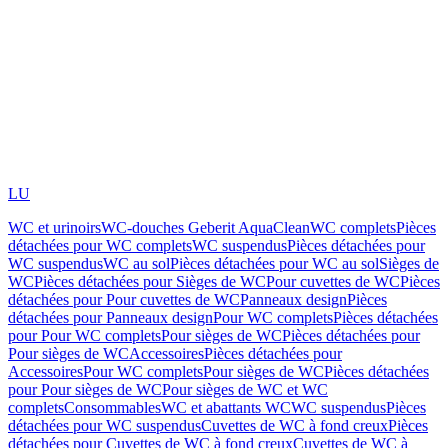
LU
WC et urinoirs
WC-douches Geberit AquaClean
WC complets
Pièces
détachées pour WC complets
WC suspendus
Pièces détachées pour
WC suspendus
WC au sol
Pièces détachées pour WC au sol
Sièges de
WC
Pièces détachées pour Sièges de WC
Pour cuvettes de WC
Pièces
détachées pour Pour cuvettes de WC
Panneaux design
Pièces
détachées pour Panneaux design
Pour WC complets
Pièces détachées
pour Pour WC complets
Pour sièges de WC
Pièces détachées pour
Pour sièges de WC
Accessoires
Pièces détachées pour
Accessoires
Pour WC complets
Pour sièges de WC
Pièces détachées
pour Pour sièges de WC
Pour sièges de WC et WC
complets
Consommables
WC et abattants WC
WC suspendus
Pièces
détachées pour WC suspendus
Cuvettes de WC à fond creux
Pièces
détachées pour Cuvettes de WC à fond creux
Cuvettes de WC à