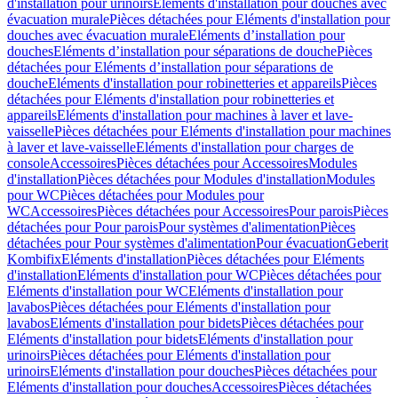
d'installation pour urinoirs
Eléments d'installation pour douches avec
évacuation murale
Pièces détachées pour Eléments d'installation pour
douches avec évacuation murale
Eléments d’installation pour
douches
Eléments d’installation pour séparations de douche
Pièces
détachées pour Eléments d’installation pour séparations de
douche
Eléments d'installation pour robinetteries et appareils
Pièces
détachées pour Eléments d'installation pour robinetteries et
appareils
Eléments d'installation pour machines à laver et lave-
vaisselle
Pièces détachées pour Eléments d'installation pour machines
à laver et lave-vaisselle
Eléments d'installation pour charges de
console
Accessoires
Pièces détachées pour Accessoires
Modules
d'installation
Pièces détachées pour Modules d'installation
Modules
pour WC
Pièces détachées pour Modules pour
WC
Accessoires
Pièces détachées pour Accessoires
Pour parois
Pièces
détachées pour Pour parois
Pour systèmes d'alimentation
Pièces
détachées pour Pour systèmes d'alimentation
Pour évacuation
Geberit
Kombifix
Eléments d'installation
Pièces détachées pour Eléments
d'installation
Eléments d'installation pour WC
Pièces détachées pour
Eléments d'installation pour WC
Eléments d'installation pour
lavabos
Pièces détachées pour Eléments d'installation pour
lavabos
Eléments d'installation pour bidets
Pièces détachées pour
Eléments d'installation pour bidets
Eléments d'installation pour
urinoirs
Pièces détachées pour Eléments d'installation pour
urinoirs
Eléments d'installation pour douches
Pièces détachées pour
Eléments d'installation pour douches
Accessoires
Pièces détachées