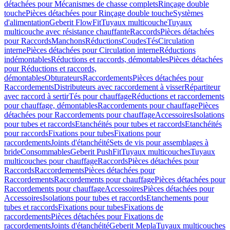
détachées pour Mécanismes de chasse complets
Rinçage double
touche
Pièces détachées pour Rinçage double touche
Systèmes
d'alimentation
Geberit FlowFit
Tuyaux multicouche
Tuyaux
multicouche avec résistance chauffante
Raccords
Pièces détachées
pour Raccords
Manchons
Réductions
Coudes
Tés
Circulation
interne
Pièces détachées pour Circulation interne
Réductions
indémontables
Réductions et raccords, démontables
Pièces détachées
pour Réductions et raccords,
démontables
Obturateurs
Raccordements
Pièces détachées pour
Raccordements
Distributeurs avec raccordement à visser
Répartiteur
avec raccord à sertir
Tés pour chauffage
Réductions et raccordements
pour chauffage, démontables
Raccordements pour chauffage
Pièces
détachées pour Raccordements pour chauffage
Accessoires
Isolations
pour tubes et raccords
Etanchéités pour tubes et raccords
Etanchéités
pour raccords
Fixations pour tubes
Fixations pour
raccordements
Joints d'étanchéité
Sets de vis pour assemblages à
bride
Consommables
Geberit PushFit
Tuyaux multicouches
Tuyaux
multicouches pour chauffage
Raccords
Pièces détachées pour
Raccords
Raccordements
Pièces détachées pour
Raccordements
Raccordements pour chauffage
Pièces détachées pour
Raccordements pour chauffage
Accessoires
Pièces détachées pour
Accessoires
Isolations pour tubes et raccords
Etanchements pour
tubes et raccords
Fixations pour tubes
Fixations de
raccordements
Pièces détachées pour Fixations de
raccordements
Joints d'étanchéité
Geberit Mepla
Tuyaux multicouches