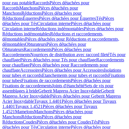
pour eau potable
Raccords
Pièces détachées pour
Raccords
Manchons
Pièces détachées pour
Manchons
Réductions
Pièces détachées pour
Réductions
Équerres
Pièces détachées pour Équerres
Tés
Pièces
détachées pour Tés
Circulation interne
Pièces détachées pour
Circulation interne
Réductions indémontables
Pièces détachées pour
Réductions indémontables
Réductions et raccordements,
démontables
Pièces détachées pour Réductions et raccordements,
démontables
Obturateurs
Pièces détachées pour
Obturateurs
Raccordements
Pièces détachées pour
Raccordements
Nourrices de distribution avec raccord fileté
Tés pour
chauffage
Pièces détachées pour Tés pour chauffage
Raccordements
pour chauffage
Pièces détachées pour Raccordements pour
chauffage
Accessoires
Pièces détachées pour Accessoires
Isolations
pour tubes et raccords
Etanchements pour tubes et raccords
Fixations
pour tubes
Fixations de raccordements
Pièces détachées pour
Fixations de raccordements
Joints d'étanchéité
Sets de vis pour
assemblages à bride
Geberit Mapress Acier Inoxydable
Geberit
Mapress Acier Inoxydable
Pièces détachées pour Geberit Mapress
Acier Inoxydable
Tuyaux 1.4401
Pièces détachées pour Tuyaux
1.4401
Tuyaux 1.4521
Pièces détachées pour Tuyaux
1.4521
Mamelons
Manchons
Pièces détachées pour
Manchons
Réductions
Pièces détachées pour
Réductions
Coudes
Pièces détachées pour Coudes
Tés
Pièces
détachées pour Tés
Circulation interne
Pièces détachées pour