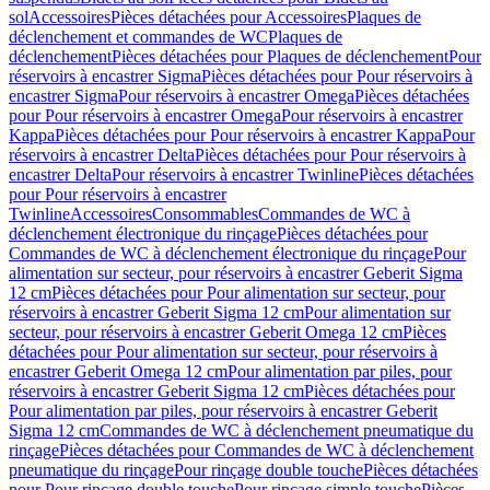
sol
Accessoires
Pièces détachées pour Accessoires
Plaques de
déclenchement et commandes de WC
Plaques de
déclenchement
Pièces détachées pour Plaques de déclenchement
Pour
réservoirs à encastrer Sigma
Pièces détachées pour Pour réservoirs à
encastrer Sigma
Pour réservoirs à encastrer Omega
Pièces détachées
pour Pour réservoirs à encastrer Omega
Pour réservoirs à encastrer
Kappa
Pièces détachées pour Pour réservoirs à encastrer Kappa
Pour
réservoirs à encastrer Delta
Pièces détachées pour Pour réservoirs à
encastrer Delta
Pour réservoirs à encastrer Twinline
Pièces détachées
pour Pour réservoirs à encastrer
Twinline
Accessoires
Consommables
Commandes de WC à
déclenchement électronique du rinçage
Pièces détachées pour
Commandes de WC à déclenchement électronique du rinçage
Pour
alimentation sur secteur, pour réservoirs à encastrer Geberit Sigma
12 cm
Pièces détachées pour Pour alimentation sur secteur, pour
réservoirs à encastrer Geberit Sigma 12 cm
Pour alimentation sur
secteur, pour réservoirs à encastrer Geberit Omega 12 cm
Pièces
détachées pour Pour alimentation sur secteur, pour réservoirs à
encastrer Geberit Omega 12 cm
Pour alimentation par piles, pour
réservoirs à encastrer Geberit Sigma 12 cm
Pièces détachées pour
Pour alimentation par piles, pour réservoirs à encastrer Geberit
Sigma 12 cm
Commandes de WC à déclenchement pneumatique du
rinçage
Pièces détachées pour Commandes de WC à déclenchement
pneumatique du rinçage
Pour rinçage double touche
Pièces détachées
pour Pour rinçage double touche
Pour rinçage simple touche
Pièces