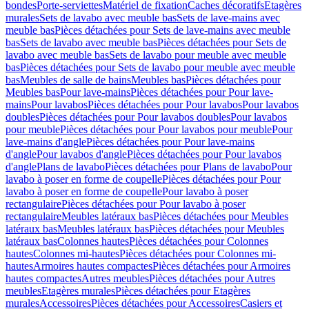
bondes
Porte-serviettes
Matériel de fixation
Caches décoratifs
Etagères
murales
Sets de lavabo avec meuble bas
Sets de lave-mains avec
meuble bas
Pièces détachées pour Sets de lave-mains avec meuble
bas
Sets de lavabo avec meuble bas
Pièces détachées pour Sets de
lavabo avec meuble bas
Sets de lavabo pour meuble avec meuble
bas
Pièces détachées pour Sets de lavabo pour meuble avec meuble
bas
Meubles de salle de bains
Meubles bas
Pièces détachées pour
Meubles bas
Pour lave-mains
Pièces détachées pour Pour lave-
mains
Pour lavabos
Pièces détachées pour Pour lavabos
Pour lavabos
doubles
Pièces détachées pour Pour lavabos doubles
Pour lavabos
pour meuble
Pièces détachées pour Pour lavabos pour meuble
Pour
lave-mains d'angle
Pièces détachées pour Pour lave-mains
d'angle
Pour lavabos d'angle
Pièces détachées pour Pour lavabos
d'angle
Plans de lavabo
Pièces détachées pour Plans de lavabo
Pour
lavabo à poser en forme de coupelle
Pièces détachées pour Pour
lavabo à poser en forme de coupelle
Pour lavabo à poser
rectangulaire
Pièces détachées pour Pour lavabo à poser
rectangulaire
Meubles latéraux bas
Pièces détachées pour Meubles
latéraux bas
Meubles latéraux bas
Pièces détachées pour Meubles
latéraux bas
Colonnes hautes
Pièces détachées pour Colonnes
hautes
Colonnes mi-hautes
Pièces détachées pour Colonnes mi-
hautes
Armoires hautes compactes
Pièces détachées pour Armoires
hautes compactes
Autres meubles
Pièces détachées pour Autres
meubles
Etagères murales
Pièces détachées pour Etagères
murales
Accessoires
Pièces détachées pour Accessoires
Casiers et