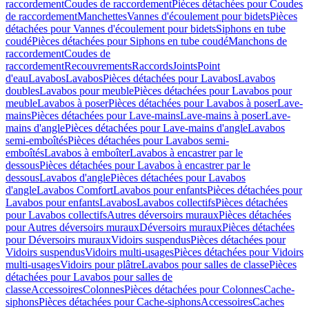
raccordement
Coudes de raccordement
Pièces détachées pour Coudes
de raccordement
Manchettes
Vannes d'écoulement pour bidets
Pièces
détachées pour Vannes d'écoulement pour bidets
Siphons en tube
coudé
Pièces détachées pour Siphons en tube coudé
Manchons de
raccordement
Coudes de
raccordement
Recouvrements
Raccords
Joints
Point
d'eau
Lavabos
Lavabos
Pièces détachées pour Lavabos
Lavabos
doubles
Lavabos pour meuble
Pièces détachées pour Lavabos pour
meuble
Lavabos à poser
Pièces détachées pour Lavabos à poser
Lave-
mains
Pièces détachées pour Lave-mains
Lave-mains à poser
Lave-
mains d'angle
Pièces détachées pour Lave-mains d'angle
Lavabos
semi-emboîtés
Pièces détachées pour Lavabos semi-
emboîtés
Lavabos à emboîter
Lavabos à encastrer par le
dessous
Pièces détachées pour Lavabos à encastrer par le
dessous
Lavabos d'angle
Pièces détachées pour Lavabos
d'angle
Lavabos Comfort
Lavabos pour enfants
Pièces détachées pour
Lavabos pour enfants
Lavabos
Lavabos collectifs
Pièces détachées
pour Lavabos collectifs
Autres déversoirs muraux
Pièces détachées
pour Autres déversoirs muraux
Déversoirs muraux
Pièces détachées
pour Déversoirs muraux
Vidoirs suspendus
Pièces détachées pour
Vidoirs suspendus
Vidoirs multi-usages
Pièces détachées pour Vidoirs
multi-usages
Vidoirs pour plâtre
Lavabos pour salles de classe
Pièces
détachées pour Lavabos pour salles de
classe
Accessoires
Colonnes
Pièces détachées pour Colonnes
Cache-
siphons
Pièces détachées pour Cache-siphons
Accessoires
Caches