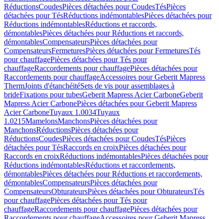
Réductions
Coudes
Pièces détachées pour Coudes
Tés
Pièces
détachées pour Tés
Réductions indémontables
Pièces détachées pour
Réductions indémontables
Réductions et raccords,
démontables
Pièces détachées pour Réductions et raccords,
démontables
Compensateurs
Pièces détachées pour
Compensateurs
Fermetures
Pièces détachées pour Fermetures
Tés
pour chauffage
Pièces détachées pour Tés pour
chauffage
Raccordements pour chauffage
Pièces détachées pour
Raccordements pour chauffage
Accessoires pour Geberit Mapress
Therm
Joints d'étanchéité
Sets de vis pour assemblages à
bride
Fixations pour tubes
Geberit Mapress Acier Carbone
Geberit
Mapress Acier Carbone
Pièces détachées pour Geberit Mapress
Acier Carbone
Tuyaux 1.0034
Tuyaux
1.0215
Mamelons
Manchons
Pièces détachées pour
Manchons
Réductions
Pièces détachées pour
Réductions
Coudes
Pièces détachées pour Coudes
Tés
Pièces
détachées pour Tés
Raccords en croix
Pièces détachées pour
Raccords en croix
Réductions indémontables
Pièces détachées pour
Réductions indémontables
Réductions et raccordements,
démontables
Pièces détachées pour Réductions et raccordements,
démontables
Compensateurs
Pièces détachées pour
Compensateurs
Obturateurs
Pièces détachées pour Obturateurs
Tés
pour chauffage
Pièces détachées pour Tés pour
chauffage
Raccordements pour chauffage
Pièces détachées pour
Raccordements pour chauffage
Accessoires pour Geberit Mapress