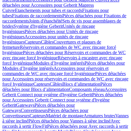
détachées pour Accessoires pour Geberit Mapress
Cuivre
Etanchements pour tubes et raccords
Fixations pour
tubes
Fixations de raccordements
Pièces détachées pour Fixations de
raccordements
Joints d'étanchéité
Sets de vis pour assemblages de
brides
Système d'hygiène Geberit
Unités de rinçage
hygiéniques
Pièces détachées pour Unités de rinçage
hygiéniques
Accessoires pour unités de rinçage
hygiéniques
Capteurs
Câbles
Couvertures et plaques de
fermeture
Réservoirs et commandes de WC avec rinçage forcé
hygiénique
Pièces détachées pour Réservoirs et commandes de WC
avec rinçage forcé hygiénique
Réservoirs à encastrer avec rinçage
forcé hygiénique
Modules d’hygiène intégrés
Pièces détachées pour
Modules d’hygiène intégrés
Accessoires pour réservoirs et
commandes de WC avec rinçage forcé hygiénique
Pièces détachées
pour Accessoires pour réservoirs et commandes de WC avec rinçage
forcé hygiénique
Capteurs
Câbles
Blocs d’alimentation
Pièces
détachées pour Blocs d’alimentation
Composants réseau
Accessoires
Geberit Connect pour système d'hygiène Geberit
Pièces détachées
pour Accessoires Geberit Connect pour système d'hygiène
Geberit
Gateways
Pièces détachées pour
Gateways
Convertisseurs
Pièces détachées pour
Convertisseurs
Capteurs
Matériel de montage
Armatures brutes
Vannes
à siège incliné
Pièces détachées pour Vannes à siège incliné
Avec
raccords à sertir FlowFit
Pièces détachées pour Avec raccords à sertir