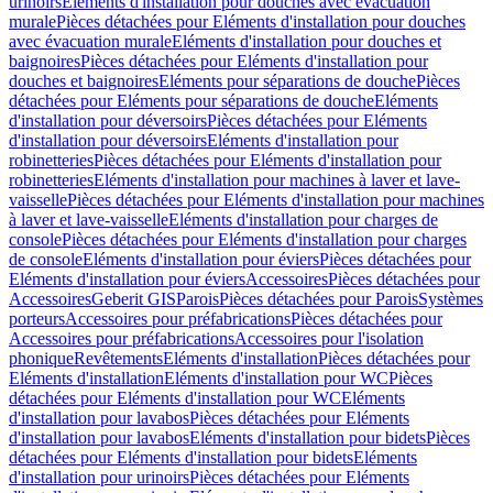
urinoirs
Eléments d'installation pour douches avec évacuation
murale
Pièces détachées pour Eléments d'installation pour douches
avec évacuation murale
Eléments d'installation pour douches et
baignoires
Pièces détachées pour Eléments d'installation pour
douches et baignoires
Eléments pour séparations de douche
Pièces
détachées pour Eléments pour séparations de douche
Eléments
d'installation pour déversoirs
Pièces détachées pour Eléments
d'installation pour déversoirs
Eléments d'installation pour
robinetteries
Pièces détachées pour Eléments d'installation pour
robinetteries
Eléments d'installation pour machines à laver et lave-
vaisselle
Pièces détachées pour Eléments d'installation pour machines
à laver et lave-vaisselle
Eléments d'installation pour charges de
console
Pièces détachées pour Eléments d'installation pour charges
de console
Eléments d'installation pour éviers
Pièces détachées pour
Eléments d'installation pour éviers
Accessoires
Pièces détachées pour
Accessoires
Geberit GIS
Parois
Pièces détachées pour Parois
Systèmes
porteurs
Accessoires pour préfabrications
Pièces détachées pour
Accessoires pour préfabrications
Accessoires pour l'isolation
phonique
Revêtements
Eléments d'installation
Pièces détachées pour
Eléments d'installation
Eléments d'installation pour WC
Pièces
détachées pour Eléments d'installation pour WC
Eléments
d'installation pour lavabos
Pièces détachées pour Eléments
d'installation pour lavabos
Eléments d'installation pour bidets
Pièces
détachées pour Eléments d'installation pour bidets
Eléments
d'installation pour urinoirs
Pièces détachées pour Eléments