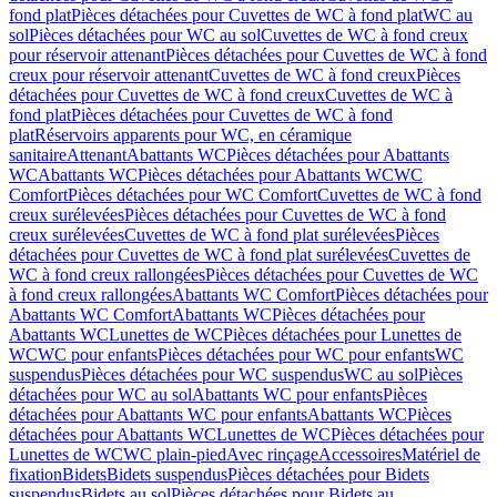
fond plat
Pièces détachées pour Cuvettes de WC à fond plat
WC au
sol
Pièces détachées pour WC au sol
Cuvettes de WC à fond creux
pour réservoir attenant
Pièces détachées pour Cuvettes de WC à fond
creux pour réservoir attenant
Cuvettes de WC à fond creux
Pièces
détachées pour Cuvettes de WC à fond creux
Cuvettes de WC à
fond plat
Pièces détachées pour Cuvettes de WC à fond
plat
Réservoirs apparents pour WC, en céramique
sanitaire
Attenant
Abattants WC
Pièces détachées pour Abattants
WC
Abattants WC
Pièces détachées pour Abattants WC
WC
Comfort
Pièces détachées pour WC Comfort
Cuvettes de WC à fond
creux surélevées
Pièces détachées pour Cuvettes de WC à fond
creux surélevées
Cuvettes de WC à fond plat surélevées
Pièces
détachées pour Cuvettes de WC à fond plat surélevées
Cuvettes de
WC à fond creux rallongées
Pièces détachées pour Cuvettes de WC
à fond creux rallongées
Abattants WC Comfort
Pièces détachées pour
Abattants WC Comfort
Abattants WC
Pièces détachées pour
Abattants WC
Lunettes de WC
Pièces détachées pour Lunettes de
WC
WC pour enfants
Pièces détachées pour WC pour enfants
WC
suspendus
Pièces détachées pour WC suspendus
WC au sol
Pièces
détachées pour WC au sol
Abattants WC pour enfants
Pièces
détachées pour Abattants WC pour enfants
Abattants WC
Pièces
détachées pour Abattants WC
Lunettes de WC
Pièces détachées pour
Lunettes de WC
WC plain-pied
Avec rinçage
Accessoires
Matériel de
fixation
Bidets
Bidets suspendus
Pièces détachées pour Bidets
suspendus
Bidets au sol
Pièces détachées pour Bidets au