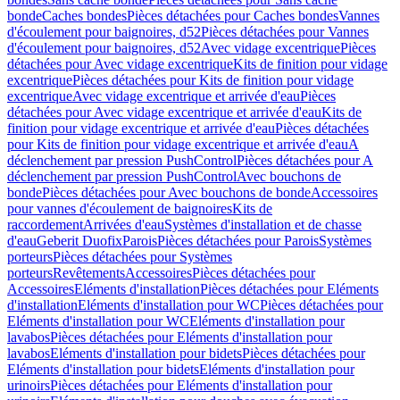
bonde
Caches bondes
Pièces détachées pour Caches bondes
Vannes
d'écoulement pour baignoires, d52
Pièces détachées pour Vannes
d'écoulement pour baignoires, d52
Avec vidage excentrique
Pièces
détachées pour Avec vidage excentrique
Kits de finition pour vidage
excentrique
Pièces détachées pour Kits de finition pour vidage
excentrique
Avec vidage excentrique et arrivée d'eau
Pièces
détachées pour Avec vidage excentrique et arrivée d'eau
Kits de
finition pour vidage excentrique et arrivée d'eau
Pièces détachées
pour Kits de finition pour vidage excentrique et arrivée d'eau
A
déclenchement par pression PushControl
Pièces détachées pour A
déclenchement par pression PushControl
Avec bouchons de
bonde
Pièces détachées pour Avec bouchons de bonde
Accessoires
pour vannes d'écoulement de baignoires
Kits de
raccordement
Arrivées d'eau
Systèmes d'installation et de chasse
d'eau
Geberit Duofix
Parois
Pièces détachées pour Parois
Systèmes
porteurs
Pièces détachées pour Systèmes
porteurs
Revêtements
Accessoires
Pièces détachées pour
Accessoires
Eléments d'installation
Pièces détachées pour Eléments
d'installation
Eléments d'installation pour WC
Pièces détachées pour
Eléments d'installation pour WC
Eléments d'installation pour
lavabos
Pièces détachées pour Eléments d'installation pour
lavabos
Eléments d'installation pour bidets
Pièces détachées pour
Eléments d'installation pour bidets
Eléments d'installation pour
urinoirs
Pièces détachées pour Eléments d'installation pour