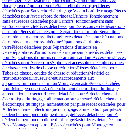
couvercle
Pièces détachées pour Urinoirs, fonctionnement avec
rinçage, avec / pour couvercle
Sans rebord de rinçage
Pièces
détachées pour Sans rebord de rinçage
Avec rebord de rinçage
Pièces
détachées pour Avec rebord de rinçage
Urinoirs, fonctionnement
sans eau
Pièces détachées pour Urinoirs, fonctionnement sans
eau
Sans couvercle
Pièces détachées pour Sans couvercle
Séparations
d'urinoirs
Pièces détachées pour Séparations d'urinoirs
Séparations
d'urinoirs en matière synthétique
Pièces détachées pour Séparations
d'urinoirs en matière synthétique
Séparations d'urinoirs en
verre
Pièces détachées pour Séparations d'urinoirs en
verre
Séparations d'urinoirs en céramique sanitaire
Pièces détachées
pour Séparations d'urinoirs en céramique sanitaire
Accessoires
Pièces
détachées pour Accessoires
Siphons et accessoires de siphons
Tubes
de chasse, coudes de chasse et réductions
Pièces détachées pour
Tubes de chasse, coudes de chasse et réductions
Matériel de
fixation
Bondes
Diffuseur d’eau
Raccordements aux
appareils
Commandes d'urinoir
Montage encastré
Pièces détachées
pour Montage encastré
A déclenchement électronique du rinçage,
alimentation sur secteur
Pièces détachées pour A déclenchement
électronique du rinçage, alimentation sur secteur
A déclenchement
électronique du rinçage, alimentation par piles
Pièces détachées pour
A déclenchement électronique du rinçage, alimentation par piles
A
déclenchement pneumatique du rinçage
Pièces détachées pour A
déclenchement pneumatique du rinçage
Basic
Pièces détachées pour
Basic
Montage en apparent
Pièces détachées pour Montage en