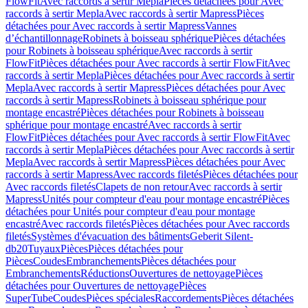
FlowFit
Avec raccords à sertir Mepla
Pièces détachées pour Avec
raccords à sertir Mepla
Avec raccords à sertir Mapress
Pièces
détachées pour Avec raccords à sertir Mapress
Vannes
d’échantillonnage
Robinets à boisseau sphérique
Pièces détachées
pour Robinets à boisseau sphérique
Avec raccords à sertir
FlowFit
Pièces détachées pour Avec raccords à sertir FlowFit
Avec
raccords à sertir Mepla
Pièces détachées pour Avec raccords à sertir
Mepla
Avec raccords à sertir Mapress
Pièces détachées pour Avec
raccords à sertir Mapress
Robinets à boisseau sphérique pour
montage encastré
Pièces détachées pour Robinets à boisseau
sphérique pour montage encastré
Avec raccords à sertir
FlowFit
Pièces détachées pour Avec raccords à sertir FlowFit
Avec
raccords à sertir Mepla
Pièces détachées pour Avec raccords à sertir
Mepla
Avec raccords à sertir Mapress
Pièces détachées pour Avec
raccords à sertir Mapress
Avec raccords filetés
Pièces détachées pour
Avec raccords filetés
Clapets de non retour
Avec raccords à sertir
Mapress
Unités pour compteur d'eau pour montage encastré
Pièces
détachées pour Unités pour compteur d'eau pour montage
encastré
Avec raccords filetés
Pièces détachées pour Avec raccords
filetés
Systèmes d'évacuation des bâtiments
Geberit Silent-
db20
Tuyaux
Pièces
Pièces détachées pour
Pièces
Coudes
Embranchements
Pièces détachées pour
Embranchements
Réductions
Ouvertures de nettoyage
Pièces
détachées pour Ouvertures de nettoyage
Pièces
SuperTube
Coudes
Pièces spéciales
Raccordements
Pièces détachées