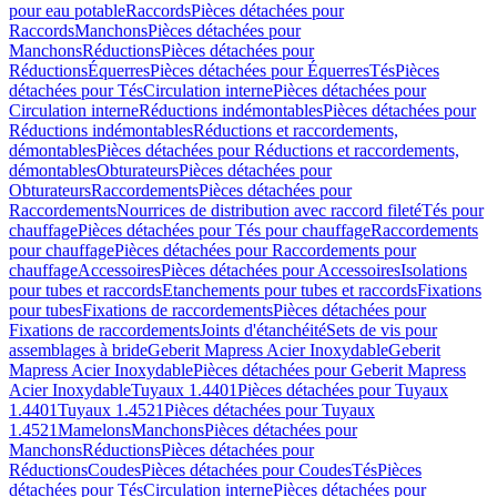
pour eau potable
Raccords
Pièces détachées pour
Raccords
Manchons
Pièces détachées pour
Manchons
Réductions
Pièces détachées pour
Réductions
Équerres
Pièces détachées pour Équerres
Tés
Pièces
détachées pour Tés
Circulation interne
Pièces détachées pour
Circulation interne
Réductions indémontables
Pièces détachées pour
Réductions indémontables
Réductions et raccordements,
démontables
Pièces détachées pour Réductions et raccordements,
démontables
Obturateurs
Pièces détachées pour
Obturateurs
Raccordements
Pièces détachées pour
Raccordements
Nourrices de distribution avec raccord fileté
Tés pour
chauffage
Pièces détachées pour Tés pour chauffage
Raccordements
pour chauffage
Pièces détachées pour Raccordements pour
chauffage
Accessoires
Pièces détachées pour Accessoires
Isolations
pour tubes et raccords
Etanchements pour tubes et raccords
Fixations
pour tubes
Fixations de raccordements
Pièces détachées pour
Fixations de raccordements
Joints d'étanchéité
Sets de vis pour
assemblages à bride
Geberit Mapress Acier Inoxydable
Geberit
Mapress Acier Inoxydable
Pièces détachées pour Geberit Mapress
Acier Inoxydable
Tuyaux 1.4401
Pièces détachées pour Tuyaux
1.4401
Tuyaux 1.4521
Pièces détachées pour Tuyaux
1.4521
Mamelons
Manchons
Pièces détachées pour
Manchons
Réductions
Pièces détachées pour
Réductions
Coudes
Pièces détachées pour Coudes
Tés
Pièces
détachées pour Tés
Circulation interne
Pièces détachées pour