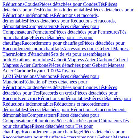
Réductions
Coudes
Pièces détachées pour Coudes
Tés
Pièces
détachées pour Tés
Réductions indémontables
Pièces détachées pour
Réductions indémontables
Réductions et raccords,
démontables
Pièces détachées pour Réductions et raccords,
démontables
Compensateurs
Pièces détachées pour
Compensateurs
Fermetures
Pièces détachées pour Fermetures
Tés
pour chauffage
Pièces détachées pour Tés pour
chauffage
Raccordements pour chauffage
Pièces détachées pour
Raccordements pour chauffage
Accessoires pour Geberit Mapress
Therm
Joints d'étanchéité
Sets de vis pour assemblages à
bride
Fixations pour tubes
Geberit Mapress Acier Carbone
Geberit
Mapress Acier Carbone
Pièces détachées pour Geberit Mapress
Acier Carbone
Tuyaux 1.0034
Tuyaux
1.0215
Mamelons
Manchons
Pièces détachées pour
Manchons
Réductions
Pièces détachées pour
Réductions
Coudes
Pièces détachées pour Coudes
Tés
Pièces
détachées pour Tés
Raccords en croix
Pièces détachées pour
Raccords en croix
Réductions indémontables
Pièces détachées pour
Réductions indémontables
Réductions et raccordements,
démontables
Pièces détachées pour Réductions et raccordements,
démontables
Compensateurs
Pièces détachées pour
Compensateurs
Obturateurs
Pièces détachées pour Obturateurs
Tés
pour chauffage
Pièces détachées pour Tés pour
chauffage
Raccordements pour chauffage
Pièces détachées pour
Raccordements pour chauffage
Accessoires pour Geberit Mapress