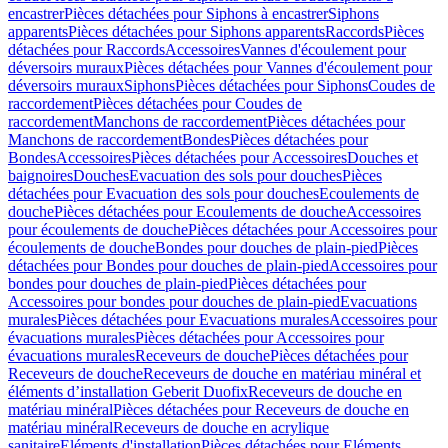
encastrer
Pièces détachées pour Siphons à encastrer
Siphons
apparents
Pièces détachées pour Siphons apparents
Raccords
Pièces
détachées pour Raccords
Accessoires
Vannes d'écoulement pour
déversoirs muraux
Pièces détachées pour Vannes d'écoulement pour
déversoirs muraux
Siphons
Pièces détachées pour Siphons
Coudes de
raccordement
Pièces détachées pour Coudes de
raccordement
Manchons de raccordement
Pièces détachées pour
Manchons de raccordement
Bondes
Pièces détachées pour
Bondes
Accessoires
Pièces détachées pour Accessoires
Douches et
baignoires
Douches
Evacuation des sols pour douches
Pièces
détachées pour Evacuation des sols pour douches
Ecoulements de
douche
Pièces détachées pour Ecoulements de douche
Accessoires
pour écoulements de douche
Pièces détachées pour Accessoires pour
écoulements de douche
Bondes pour douches de plain-pied
Pièces
détachées pour Bondes pour douches de plain-pied
Accessoires pour
bondes pour douches de plain-pied
Pièces détachées pour
Accessoires pour bondes pour douches de plain-pied
Evacuations
murales
Pièces détachées pour Evacuations murales
Accessoires pour
évacuations murales
Pièces détachées pour Accessoires pour
évacuations murales
Receveurs de douche
Pièces détachées pour
Receveurs de douche
Receveurs de douche en matériau minéral et
éléments d’installation Geberit Duofix
Receveurs de douche en
matériau minéral
Pièces détachées pour Receveurs de douche en
matériau minéral
Receveurs de douche en acrylique
sanitaire
Eléments d'installation
Pièces détachées pour Eléments