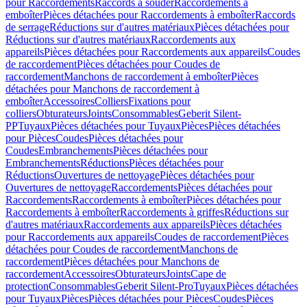
pour Raccordements
Raccords à souder
Raccordements à
emboîter
Pièces détachées pour Raccordements à emboîter
Raccords
de serrage
Réductions sur d'autres matériaux
Pièces détachées pour
Réductions sur d'autres matériaux
Raccordements aux
appareils
Pièces détachées pour Raccordements aux appareils
Coudes
de raccordement
Pièces détachées pour Coudes de
raccordement
Manchons de raccordement à emboîter
Pièces
détachées pour Manchons de raccordement à
emboîter
Accessoires
Colliers
Fixations pour
colliers
Obturateurs
Joints
Consommables
Geberit Silent-
PP
Tuyaux
Pièces détachées pour Tuyaux
Pièces
Pièces détachées
pour Pièces
Coudes
Pièces détachées pour
Coudes
Embranchements
Pièces détachées pour
Embranchements
Réductions
Pièces détachées pour
Réductions
Ouvertures de nettoyage
Pièces détachées pour
Ouvertures de nettoyage
Raccordements
Pièces détachées pour
Raccordements
Raccordements à emboîter
Pièces détachées pour
Raccordements à emboîter
Raccordements à griffes
Réductions sur
d'autres matériaux
Raccordements aux appareils
Pièces détachées
pour Raccordements aux appareils
Coudes de raccordement
Pièces
détachées pour Coudes de raccordement
Manchons de
raccordement
Pièces détachées pour Manchons de
raccordement
Accessoires
Obturateurs
Joints
Cape de
protection
Consommables
Geberit Silent-Pro
Tuyaux
Pièces détachées
pour Tuyaux
Pièces
Pièces détachées pour Pièces
Coudes
Pièces