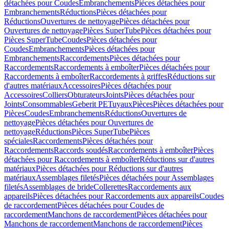
détachées pour Coudes
Embranchements
Pièces détachées pour
Embranchements
Réductions
Pièces détachées pour
Réductions
Ouvertures de nettoyage
Pièces détachées pour
Ouvertures de nettoyage
Pièces SuperTube
Pièces détachées pour
Pièces SuperTube
Coudes
Pièces détachées pour
Coudes
Embranchements
Pièces détachées pour
Embranchements
Raccordements
Pièces détachées pour
Raccordements
Raccordements à emboîter
Pièces détachées pour
Raccordements à emboîter
Raccordements à griffes
Réductions sur
d'autres matériaux
Accessoires
Pièces détachées pour
Accessoires
Colliers
Obturateurs
Joints
Pièces détachées pour
Joints
Consommables
Geberit PE
Tuyaux
Pièces
Pièces détachées pour
Pièces
Coudes
Embranchements
Réductions
Ouvertures de
nettoyage
Pièces détachées pour Ouvertures de
nettoyage
Réductions
Pièces SuperTube
Pièces
spéciales
Raccordements
Pièces détachées pour
Raccordements
Raccords soudés
Raccordements à emboîter
Pièces
détachées pour Raccordements à emboîter
Réductions sur d'autres
matériaux
Pièces détachées pour Réductions sur d'autres
matériaux
Assemblages filetés
Pièces détachées pour Assemblages
filetés
Assemblages de bride
Collerettes
Raccordements aux
appareils
Pièces détachées pour Raccordements aux appareils
Coudes
de raccordement
Pièces détachées pour Coudes de
raccordement
Manchons de raccordement
Pièces détachées pour
Manchons de raccordement
Manchons de raccordement
Pièces