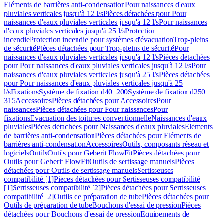
Eléments de barrières anti-condensation
Pour naissances d'eaux
pluviales verticales jusqu'à 12 l/s
Pièces détachées pour Pour
naissances d'eaux pluviales verticales jusqu'à 12 l/s
Pour naissances
d'eaux pluviales verticales jusqu'à 25 l/s
Protection
incendie
Protection incendie pour systèmes d'évacuation
Trop-pleins
de sécurité
Pièces détachées pour Trop-pleins de sécurité
Pour
naissances d'eaux pluviales verticales jusqu'à 12 l/s
Pièces détachées
pour Pour naissances d'eaux pluviales verticales jusqu'à 12 l/s
Pour
naissances d'eaux pluviales verticales jusqu'à 25 l/s
Pièces détachées
pour Pour naissances d'eaux pluviales verticales jusqu'à 25
l/s
Fixations
Système de fixation d40–200
Système de fixation d250–
315
Accessoires
Pièces détachées pour Accessoires
Pour
naissances
Pièces détachées pour Pour naissances
Pour
fixations
Evacuation des toitures conventionnelle
Naissances d'eaux
pluviales
Pièces détachées pour Naissances d'eaux pluviales
Eléments
de barrières anti-condensation
Pièces détachées pour Eléments de
barrières anti-condensation
Accessoires
Outils, composants réseau et
logiciels
Outils
Outils pour Geberit FlowFit
Pièces détachées pour
Outils pour Geberit FlowFit
Outils de sertissage manuels
Pièces
détachées pour Outils de sertissage manuels
Sertisseuses
compatibilité [1]
Pièces détachées pour Sertisseuses compatibilité
[1]
Sertisseuses compatibilité [2]
Pièces détachées pour Sertisseuses
compatibilité [2]
Outils de préparation de tube
Pièces détachées pour
Outils de préparation de tube
Bouchons d'essai de pression
Pièces
détachées pour Bouchons d'essai de pression
Equipements de