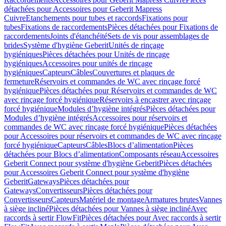
détachées pour Accessoires pour Geberit Mapress
Cuivre
Etanchements pour tubes et raccords
Fixations pour
tubes
Fixations de raccordements
Pièces détachées pour Fixations de
raccordements
Joints d'étanchéité
Sets de vis pour assemblages de
brides
Système d'hygiène Geberit
Unités de rinçage
hygiéniques
Pièces détachées pour Unités de rinçage
hygiéniques
Accessoires pour unités de rinçage
hygiéniques
Capteurs
Câbles
Couvertures et plaques de
fermeture
Réservoirs et commandes de WC avec rinçage forcé
hygiénique
Pièces détachées pour Réservoirs et commandes de WC
avec rinçage forcé hygiénique
Réservoirs à encastrer avec rinçage
forcé hygiénique
Modules d’hygiène intégrés
Pièces détachées pour
Modules d’hygiène intégrés
Accessoires pour réservoirs et
commandes de WC avec rinçage forcé hygiénique
Pièces détachées
pour Accessoires pour réservoirs et commandes de WC avec rinçage
forcé hygiénique
Capteurs
Câbles
Blocs d’alimentation
Pièces
détachées pour Blocs d’alimentation
Composants réseau
Accessoires
Geberit Connect pour système d'hygiène Geberit
Pièces détachées
pour Accessoires Geberit Connect pour système d'hygiène
Geberit
Gateways
Pièces détachées pour
Gateways
Convertisseurs
Pièces détachées pour
Convertisseurs
Capteurs
Matériel de montage
Armatures brutes
Vannes
à siège incliné
Pièces détachées pour Vannes à siège incliné
Avec
raccords à sertir FlowFit
Pièces détachées pour Avec raccords à sertir