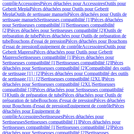
contrôle
Accessoires
Pièces détachées pour Accessoires
Outils pour
Geberit Mepla
Pièces détachées pour Outils pour Geberit
Mepla
Outils de sertissage manuels
Pièces détachées pour Outils de
sertissage manuels
Sertisseuses compatibilité [1]
Pièces détachées
pour Sertisseuses compatibilité [1]
Sertisseuses compatibilité
[2]
Pièces détachées pour Sertisseuses compatibilité [2]
Outils de
préparation de tube
Pièces détachées pour Outils de préparation de
tube
Bouchons d'essai de pression
Pièces détachées pour Bouchons
d'essai de pression
Equipement de contrôle
Accessoires
Outils pour
Geberit Mapress
Pièces détachées pour Outils pour Geberit
Mapress
Sertisseuses compatibilité [1]
Pièces détachées pour
Sertisseuses compatibilité [1]
Sertisseuses compatibilité [2]
Pièces
détachées pour Sertisseuses compatibilité [2]
Compatibilité des outils
de sertissage [1] / [2]
Pièces détachées pour Compatibilité des outils
de sertissage [1] / [2]
Sertisseuses compatibilité [2XL]
Pièces
détachées pour Sertisseuses compatibilité [2XL]
Sertisseuses
compatibilité [3]
Pièces détachées pour Sertisseuses compatibilité
[3]
Outils de préparation de tube
Pièces détachées pour Outils de
préparation de tube
Bouchons d'essai de pression
Pièces détachées
pour Bouchons d'essai de pression
Equipement de contrôle
Pièces
détachées pour Equipement de
contrôle
Accessoires
Sertisseuses
Pièces détachées pour
Sertisseuses
Sertisseuses compatibilité [1]
Pièces détachées pour
Sertisseuses compatibilité [1]
Sertisseuses compatibilité [2]
Pièces
détachées pour Sertisseuses compatibilité [2]
Sertisseuses