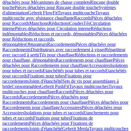
détachées pour Mécanismes de chasse complets
Rinçage double
touche
Pièces détachées pour Rinçage double touche
Systèmes
d'alimentation
Geberit FlowFit
Tuyaux multicouche
Tuyaux
multicouche avec résistance chauffante
Raccords
Pièces détachées
pour Raccords
Manchons
Réductions
Coudes
Tés
Circulation
interne
Pièces détachées pour Circulation interne
Réductions
indémontables
Réductions et raccords, démontables
Pièces détachées
pour Réductions et raccords,
démontables
Obturateurs
Raccordements
Pièces détachées pour
Raccordements
Distributeurs avec raccordement à visser
Répartiteur
avec raccord à sertir
Tés pour chauffage
Réductions et raccordements
pour chauffage, démontables
Raccordements pour chauffage
Pièces
détachées pour Raccordements pour chauffage
Accessoires
Isolations
pour tubes et raccords
Etanchéités pour tubes et raccords
Etanchéités
pour raccords
Fixations pour tubes
Fixations pour
raccordements
Joints d'étanchéité
Sets de vis pour assemblages à
bride
Consommables
Geberit PushFit
Tuyaux multicouches
Tuyaux
multicouches pour chauffage
Raccords
Pièces détachées pour
Raccords
Raccordements
Pièces détachées pour
Raccordements
Raccordements pour chauffage
Pièces détachées pour
Raccordements pour chauffage
Accessoires
Pièces détachées pour
Accessoires
Isolations pour tubes et raccords
Etanchements pour
tubes et raccords
Fixations pour tubes
Fixations de
raccordements
Pièces détachées pour Fixations de
raccordements
Joints d'étanchéité
Geberit Mepla
Tuyaux multicouches