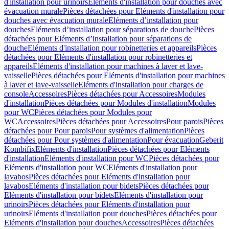
d'installation pour urinoirs
Eléments d'installation pour douches avec
évacuation murale
Pièces détachées pour Eléments d'installation pour
douches avec évacuation murale
Eléments d’installation pour
douches
Eléments d’installation pour séparations de douche
Pièces
détachées pour Eléments d’installation pour séparations de
douche
Eléments d'installation pour robinetteries et appareils
Pièces
détachées pour Eléments d'installation pour robinetteries et
appareils
Eléments d'installation pour machines à laver et lave-
vaisselle
Pièces détachées pour Eléments d'installation pour machines
à laver et lave-vaisselle
Eléments d'installation pour charges de
console
Accessoires
Pièces détachées pour Accessoires
Modules
d'installation
Pièces détachées pour Modules d'installation
Modules
pour WC
Pièces détachées pour Modules pour
WC
Accessoires
Pièces détachées pour Accessoires
Pour parois
Pièces
détachées pour Pour parois
Pour systèmes d'alimentation
Pièces
détachées pour Pour systèmes d'alimentation
Pour évacuation
Geberit
Kombifix
Eléments d'installation
Pièces détachées pour Eléments
d'installation
Eléments d'installation pour WC
Pièces détachées pour
Eléments d'installation pour WC
Eléments d'installation pour
lavabos
Pièces détachées pour Eléments d'installation pour
lavabos
Eléments d'installation pour bidets
Pièces détachées pour
Eléments d'installation pour bidets
Eléments d'installation pour
urinoirs
Pièces détachées pour Eléments d'installation pour
urinoirs
Eléments d'installation pour douches
Pièces détachées pour
Eléments d'installation pour douches
Accessoires
Pièces détachées