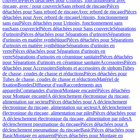
couvercle
Pièces détachées pour Urinoirs, fonctionnement avec
rinçage, avec / pour couvercle
Sans rebord de rinçage
Pièces
détachées pour Sans rebord de rinçage
Avec rebord de rinçage
Pièces
détachées pour Avec rebord de rinçage
Urinoirs, fonctionnement
sans eau
Pièces détachées pour Urinoirs, fonctionnement sans
eau
Sans couvercle
Pièces détachées pour Sans couvercle
Séparations
d'urinoirs
Pièces détachées pour Séparations d'urinoirs
Séparations
d'urinoirs en matière synthétique
Pièces détachées pour Séparations
d'urinoirs en matière synthétique
Séparations d'urinoirs en
verre
Pièces détachées pour Séparations d'urinoirs en
verre
Séparations d'urinoirs en céramique sanitaire
Pièces détachées
pour Séparations d'urinoirs en céramique sanitaire
Accessoires
Pièces
détachées pour Accessoires
Siphons et accessoires de siphons
Tubes
de chasse, coudes de chasse et réductions
Pièces détachées pour
Tubes de chasse, coudes de chasse et réductions
Matériel de
fixation
Bondes
Diffuseur d’eau
Raccordements aux
appareils
Commandes d'urinoir
Montage encastré
Pièces détachées
pour Montage encastré
A déclenchement électronique du rinçage,
alimentation sur secteur
Pièces détachées pour A déclenchement
électronique du rinçage, alimentation sur secteur
A déclenchement
électronique du rinçage, alimentation par piles
Pièces détachées pour
A déclenchement électronique du rinçage, alimentation par piles
A
déclenchement pneumatique du rinçage
Pièces détachées pour A
déclenchement pneumatique du rinçage
Basic
Pièces détachées pour
Basic
Montage en apparent
Pièces détachées pour Montage en