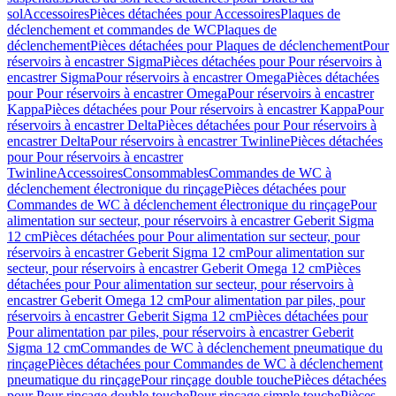
sol
Accessoires
Pièces détachées pour Accessoires
Plaques de
déclenchement et commandes de WC
Plaques de
déclenchement
Pièces détachées pour Plaques de déclenchement
Pour
réservoirs à encastrer Sigma
Pièces détachées pour Pour réservoirs à
encastrer Sigma
Pour réservoirs à encastrer Omega
Pièces détachées
pour Pour réservoirs à encastrer Omega
Pour réservoirs à encastrer
Kappa
Pièces détachées pour Pour réservoirs à encastrer Kappa
Pour
réservoirs à encastrer Delta
Pièces détachées pour Pour réservoirs à
encastrer Delta
Pour réservoirs à encastrer Twinline
Pièces détachées
pour Pour réservoirs à encastrer
Twinline
Accessoires
Consommables
Commandes de WC à
déclenchement électronique du rinçage
Pièces détachées pour
Commandes de WC à déclenchement électronique du rinçage
Pour
alimentation sur secteur, pour réservoirs à encastrer Geberit Sigma
12 cm
Pièces détachées pour Pour alimentation sur secteur, pour
réservoirs à encastrer Geberit Sigma 12 cm
Pour alimentation sur
secteur, pour réservoirs à encastrer Geberit Omega 12 cm
Pièces
détachées pour Pour alimentation sur secteur, pour réservoirs à
encastrer Geberit Omega 12 cm
Pour alimentation par piles, pour
réservoirs à encastrer Geberit Sigma 12 cm
Pièces détachées pour
Pour alimentation par piles, pour réservoirs à encastrer Geberit
Sigma 12 cm
Commandes de WC à déclenchement pneumatique du
rinçage
Pièces détachées pour Commandes de WC à déclenchement
pneumatique du rinçage
Pour rinçage double touche
Pièces détachées
pour Pour rinçage double touche
Pour rinçage simple touche
Pièces