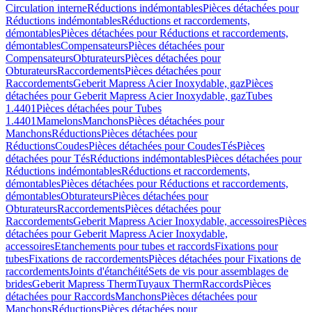
Circulation interne
Réductions indémontables
Pièces détachées pour
Réductions indémontables
Réductions et raccordements,
démontables
Pièces détachées pour Réductions et raccordements,
démontables
Compensateurs
Pièces détachées pour
Compensateurs
Obturateurs
Pièces détachées pour
Obturateurs
Raccordements
Pièces détachées pour
Raccordements
Geberit Mapress Acier Inoxydable, gaz
Pièces
détachées pour Geberit Mapress Acier Inoxydable, gaz
Tubes
1.4401
Pièces détachées pour Tubes
1.4401
Mamelons
Manchons
Pièces détachées pour
Manchons
Réductions
Pièces détachées pour
Réductions
Coudes
Pièces détachées pour Coudes
Tés
Pièces
détachées pour Tés
Réductions indémontables
Pièces détachées pour
Réductions indémontables
Réductions et raccordements,
démontables
Pièces détachées pour Réductions et raccordements,
démontables
Obturateurs
Pièces détachées pour
Obturateurs
Raccordements
Pièces détachées pour
Raccordements
Geberit Mapress Acier Inoxydable, accessoires
Pièces
détachées pour Geberit Mapress Acier Inoxydable,
accessoires
Etanchements pour tubes et raccords
Fixations pour
tubes
Fixations de raccordements
Pièces détachées pour Fixations de
raccordements
Joints d'étanchéité
Sets de vis pour assemblages de
brides
Geberit Mapress Therm
Tuyaux Therm
Raccords
Pièces
détachées pour Raccords
Manchons
Pièces détachées pour
Manchons
Réductions
Pièces détachées pour