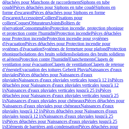
détachées pour Manchons de raccordement
Siphons en tube
coudé
Pièces détachées pour Siphons en tube coudé
Siphons en
forme d'escargot
Pièces détachées pour Siphons en forme
d'escargot
Accessoires
Colliers
Fixations pour
colliers
Coques
Obturateurs
Joints
Boîtiers de
réservation
Consommables
Protection incendie, protection phonique
et protection contre l'humidité
Protection incendie
Pièces détachées
pour Protection incendie
Protection incendie pour systèmes
d'évacuation
Pièces détachées pour Protection incendie pour
systèmes d'évacuation
Systèmes de fermeture pour plafond
Protection
phonique
Isolations des bruits solidiens
Isolations des bruits solidiens
et aériens
Protection contre l'humidité
Etanchements
Clapets de
ventilation pour évacuation
Clapets de ventilation
Clapets de retenue
d’énergie
Evacuation des toitures Geberit Pluvia
Naissances d'eaux
pluviales
Pièces détachées pour Naissances d'eaux
pluviales
Naissances d'eaux pluviales verticales jusqu'à 12 l/s
Pièces
détachées pour Naissances d'eaux pluviales verticales jusqu'à 12
l/s
Naissances d'eaux pluviales verticales jusqu'à 25 l/s
Pièces
détachées pour Naissances d'eaux pluviales verticales jusqu'à 25
l/s
Naissances d'eaux pluviales pour chéneaux
Pièces détachées pour
Naissances d'eaux pluviales pour chéneaux
Naissances d'eaux
pluviales jusqu'à 12 l/s
Pièces détachées pour Naissances d'eaux
pluviales jusqu'à 12 l/s
Naissances d'eaux pluviales jusqu'à 25
l/s
Pièces détachées pour Naissances d'eaux pluviales jusqu'à 25
l/s
Eléments de barrières anti-condensation
Pièces détachées pour