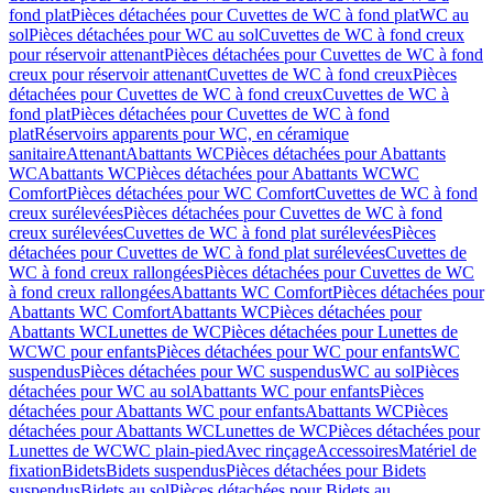
fond plat
Pièces détachées pour Cuvettes de WC à fond plat
WC au
sol
Pièces détachées pour WC au sol
Cuvettes de WC à fond creux
pour réservoir attenant
Pièces détachées pour Cuvettes de WC à fond
creux pour réservoir attenant
Cuvettes de WC à fond creux
Pièces
détachées pour Cuvettes de WC à fond creux
Cuvettes de WC à
fond plat
Pièces détachées pour Cuvettes de WC à fond
plat
Réservoirs apparents pour WC, en céramique
sanitaire
Attenant
Abattants WC
Pièces détachées pour Abattants
WC
Abattants WC
Pièces détachées pour Abattants WC
WC
Comfort
Pièces détachées pour WC Comfort
Cuvettes de WC à fond
creux surélevées
Pièces détachées pour Cuvettes de WC à fond
creux surélevées
Cuvettes de WC à fond plat surélevées
Pièces
détachées pour Cuvettes de WC à fond plat surélevées
Cuvettes de
WC à fond creux rallongées
Pièces détachées pour Cuvettes de WC
à fond creux rallongées
Abattants WC Comfort
Pièces détachées pour
Abattants WC Comfort
Abattants WC
Pièces détachées pour
Abattants WC
Lunettes de WC
Pièces détachées pour Lunettes de
WC
WC pour enfants
Pièces détachées pour WC pour enfants
WC
suspendus
Pièces détachées pour WC suspendus
WC au sol
Pièces
détachées pour WC au sol
Abattants WC pour enfants
Pièces
détachées pour Abattants WC pour enfants
Abattants WC
Pièces
détachées pour Abattants WC
Lunettes de WC
Pièces détachées pour
Lunettes de WC
WC plain-pied
Avec rinçage
Accessoires
Matériel de
fixation
Bidets
Bidets suspendus
Pièces détachées pour Bidets
suspendus
Bidets au sol
Pièces détachées pour Bidets au