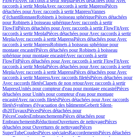
FlowFit
Avec raccords à sertir Mepla
Pièces détachées pour Avec
raccords à sertir Mepla
Avec raccords à sertir Mapress
Pièces
détachées pour Avec raccords à sertir Mapress
Vannes
d’échantillonnage
Robinets à boisseau sphérique
Pièces détachées
pour Robinets à boisseau sphérique
Avec raccords à sertir
FlowFit
Pièces détachées pour Avec raccords à sertir FlowFit
Avec
raccords à sertir Mepla
Pièces détachées pour Avec raccords à sertir
Mepla
Avec raccords à sertir Mapress
Pièces détachées pour Avec
raccords à sertir Mapress
Robinets à boisseau sphérique pour
montage encastré
Pièces détachées pour Robinets à boisseau
sphérique pour montage encastré
Avec raccords à sertir
FlowFit
Pièces détachées pour Avec raccords à sertir FlowFit
Avec
raccords à sertir Mepla
Pièces détachées pour Avec raccords à sertir
Mepla
Avec raccords à sertir Mapress
Pièces détachées pour Avec
raccords à sertir Mapress
Avec raccords filetés
Pièces détachées pour
Avec raccords filetés
Clapets de non retour
Avec raccords à sertir
Mapress
Unités pour compteur d'eau pour montage encastré
Pièces
détachées pour Unités pour compteur d'eau pour montage
encastré
Avec raccords filetés
Pièces détachées pour Avec raccords
filetés
Systèmes d'évacuation des bâtiments
Geberit Silent-
db20
Tuyaux
Pièces
Pièces détachées pour
Pièces
Coudes
Embranchements
Pièces détachées pour
Embranchements
Réductions
Ouvertures de nettoyage
Pièces
détachées pour Ouvertures de nettoyage
Pièces
SuperTube
Coudes
Pièces spéciales
Raccordements
Pièces détachées