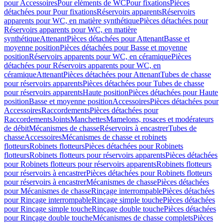
pour Accessoires
Pour eléments de WC
Pour fixations
Pièces
détachées pour Pour fixations
Réservoirs apparents
Réservoirs
apparents pour WC, en matière synthétique
Pièces détachées pour
Réservoirs apparents pour WC, en matière
synthétique
Attenant
Pièces détachées pour Attenant
Basse et
moyenne position
Pièces détachées pour Basse et moyenne
position
Réservoirs apparents pour WC, en céramique
Pièces
détachées pour Réservoirs apparents pour WC, en
céramique
Attenant
Pièces détachées pour Attenant
Tubes de chasse
pour réservoirs apparents
Pièces détachées pour Tubes de chasse
pour réservoirs apparents
Haute position
Pièces détachées pour Haute
position
Basse et moyenne position
Accessoires
Pièces détachées pour
Accessoires
Raccordements
Pièces détachées pour
Raccordements
Joints
Manchettes
Mamelons, rosaces et modérateurs
de débit
Mécanismes de chasse
Réservoirs à encastrer
Tubes de
chasse
Accessoires
Mécanismes de chasse et robinets
flotteurs
Robinets flotteurs
Pièces détachées pour Robinets
flotteurs
Robinets flotteurs pour réservoirs apparents
Pièces détachées
pour Robinets flotteurs pour réservoirs apparents
Robinets flotteurs
pour réservoirs à encastrer
Pièces détachées pour Robinets flotteurs
pour réservoirs à encastrer
Mécanismes de chasse
Pièces détachées
pour Mécanismes de chasse
Rinçage interrompable
Pièces détachées
pour Rinçage interrompable
Rinçage simple touche
Pièces détachées
pour Rinçage simple touche
Rinçage double touche
Pièces détachées
pour Rinçage double touche
Mécanismes de chasse complets
Pièces