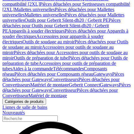
compatibilité [2XL]
Pièces détachées pour Sertisseuses compatibilité
[2XL]
Mallettes universelles
Pièces détachées pour Mallettes
universelles
Mallettes universelles
Pièces détachées pour Mallettes
universelles
Outils pour Geberit Silent-db20 / Geberit PE
Pièces
détachées pour Outils pour Geberit Silent-db20 / Geberit
PE
Appareils à souder électriques
Pièces détachées pour Appareils à
souder électriques
Accessoires pour appareils à souder
électriques
Outils de soudage au miroir
Pièces détachées pour Outils
de soudage au miroir
Accessoires pour outils de soudage au
miroir
Pièces détachées pour Accessoires pour outils de soudage au
miroir
Outils de préparation de tube
Pièces détachées pour Outils de
préparation de tube
Accessoires pour outils de préparation de
tubes
Aides à la commande
Télécommandes
Composants
réseau
Pièces détachées pour Composants réseau
Gateways
Pièces
détachées pour Gateways
Convertisseurs
Pièces détachées pour
Convertisseurs
Matériel de montage
Geberit Connect
Gateways
Pièces
détachées pour Gateways
Convertisseur
Pièces détachées pour
Convertisseur
Matériel de montage
Catégories de produits
Lignes de salle de bains
Nouveautés