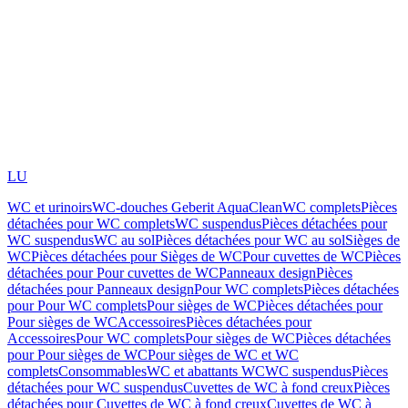
LU
WC et urinoirs
WC-douches Geberit AquaClean
WC complets
Pièces
détachées pour WC complets
WC suspendus
Pièces détachées pour
WC suspendus
WC au sol
Pièces détachées pour WC au sol
Sièges de
WC
Pièces détachées pour Sièges de WC
Pour cuvettes de WC
Pièces
détachées pour Pour cuvettes de WC
Panneaux design
Pièces
détachées pour Panneaux design
Pour WC complets
Pièces détachées
pour Pour WC complets
Pour sièges de WC
Pièces détachées pour
Pour sièges de WC
Accessoires
Pièces détachées pour
Accessoires
Pour WC complets
Pour sièges de WC
Pièces détachées
pour Pour sièges de WC
Pour sièges de WC et WC
complets
Consommables
WC et abattants WC
WC suspendus
Pièces
détachées pour WC suspendus
Cuvettes de WC à fond creux
Pièces
détachées pour Cuvettes de WC à fond creux
Cuvettes de WC à