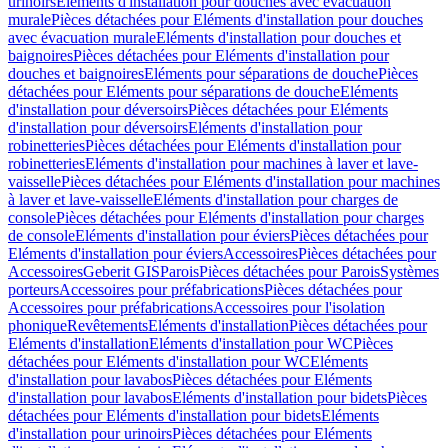
urinoirs
Eléments d'installation pour douches avec évacuation
murale
Pièces détachées pour Eléments d'installation pour douches
avec évacuation murale
Eléments d'installation pour douches et
baignoires
Pièces détachées pour Eléments d'installation pour
douches et baignoires
Eléments pour séparations de douche
Pièces
détachées pour Eléments pour séparations de douche
Eléments
d'installation pour déversoirs
Pièces détachées pour Eléments
d'installation pour déversoirs
Eléments d'installation pour
robinetteries
Pièces détachées pour Eléments d'installation pour
robinetteries
Eléments d'installation pour machines à laver et lave-
vaisselle
Pièces détachées pour Eléments d'installation pour machines
à laver et lave-vaisselle
Eléments d'installation pour charges de
console
Pièces détachées pour Eléments d'installation pour charges
de console
Eléments d'installation pour éviers
Pièces détachées pour
Eléments d'installation pour éviers
Accessoires
Pièces détachées pour
Accessoires
Geberit GIS
Parois
Pièces détachées pour Parois
Systèmes
porteurs
Accessoires pour préfabrications
Pièces détachées pour
Accessoires pour préfabrications
Accessoires pour l'isolation
phonique
Revêtements
Eléments d'installation
Pièces détachées pour
Eléments d'installation
Eléments d'installation pour WC
Pièces
détachées pour Eléments d'installation pour WC
Eléments
d'installation pour lavabos
Pièces détachées pour Eléments
d'installation pour lavabos
Eléments d'installation pour bidets
Pièces
détachées pour Eléments d'installation pour bidets
Eléments
d'installation pour urinoirs
Pièces détachées pour Eléments