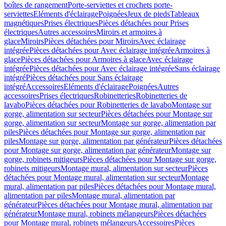
boîtes de rangement
Porte-serviettes et crochets porte-
serviettes
Eléments d'éclairage
Poignées
Jeux de pieds
Tableaux
magnétiques
Prises électriques
Pièces détachées pour Prises
électriques
Autres accessoires
Miroirs et armoires à
glace
Miroirs
Pièces détachées pour Miroirs
Avec éclairage
intégrée
Pièces détachées pour Avec éclairage intégrée
Armoires à
glace
Pièces détachées pour Armoires à glace
Avec éclairage
intégrée
Pièces détachées pour Avec éclairage intégrée
Sans éclairage
intégré
Pièces détachées pour Sans éclairage
intégré
Accessoires
Eléments d'éclairage
Poignées
Autres
accessoires
Prises électriques
Robinetteries
Robinetteries de
lavabo
Pièces détachées pour Robinetteries de lavabo
Montage sur
gorge, alimentation sur secteur
Pièces détachées pour Montage sur
gorge, alimentation sur secteur
Montage sur gorge, alimentation par
piles
Pièces détachées pour Montage sur gorge, alimentation par
piles
Montage sur gorge, alimentation par générateur
Pièces détachées
pour Montage sur gorge, alimentation par générateur
Montage sur
gorge, robinets mitigeurs
Pièces détachées pour Montage sur gorge,
robinets mitigeurs
Montage mural, alimentation sur secteur
Pièces
détachées pour Montage mural, alimentation sur secteur
Montage
mural, alimentation par piles
Pièces détachées pour Montage mural,
alimentation par piles
Montage mural, alimentation par
générateur
Pièces détachées pour Montage mural, alimentation par
générateur
Montage mural, robinets mélangeurs
Pièces détachées
pour Montage mural, robinets mélangeurs
Accessoires
Pièces