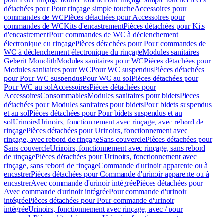
détachées pour Pour rinçage simple touche
Accessoires pour
commandes de WC
Pièces détachées pour Accessoires pour
commandes de WC
Kits d'encastrement
Pièces détachées pour Kits
d'encastrement
Pour commandes de WC à déclenchement
électronique du rinçage
Pièces détachées pour Pour commandes de
WC à déclenchement électronique du rinçage
Modules sanitaires
Geberit Monolith
Modules sanitaires pour WC
Pièces détachées pour
Modules sanitaires pour WC
Pour WC suspendus
Pièces détachées
pour Pour WC suspendus
Pour WC au sol
Pièces détachées pour
Pour WC au sol
Accessoires
Pièces détachées pour
Accessoires
Consommables
Modules sanitaires pour bidets
Pièces
détachées pour Modules sanitaires pour bidets
Pour bidets suspendus
et au sol
Pièces détachées pour Pour bidets suspendus et au
sol
Urinoirs
Urinoirs, fonctionnement avec rinçage, avec rebord de
rinçage
Pièces détachées pour Urinoirs, fonctionnement avec
rinçage, avec rebord de rinçage
Sans couvercle
Pièces détachées pour
Sans couvercle
Urinoirs, fonctionnement avec rinçage, sans rebord
de rinçage
Pièces détachées pour Urinoirs, fonctionnement avec
rinçage, sans rebord de rinçage
Commande d'urinoir apparente ou à
encastrer
Pièces détachées pour Commande d'urinoir apparente ou à
encastrer
Avec commande d'urinoir intégrée
Pièces détachées pour
Avec commande d'urinoir intégrée
Pour commande d'urinoir
intégrée
Pièces détachées pour Pour commande d'urinoir
intégrée
Urinoirs, fonctionnement avec rinçage, avec / pour