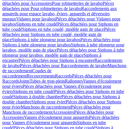
détachées pour Accessoires
Pour robinetteries de lavabo
Pièces
détachées pour Pour robinetteries de lavabo
Raccordements aux
appareils pour espace lavabo, éviers, appareils et déversoirs
muraux
Vidages pour lavabos
Pièces détachées pour Vidages pour
lavabos
Siphons en tube coudé
Pièces détachées pour Siphons en
tube coudé
Siphons en tube coudé, modèle gain de place
Pièces
détachées pour Siphons en tube coudé, modèle gain de
place
Siphons à tube plongeur pour lavabos
Pièces détachées pour
Siphons à tube plongeur pour lavabos
Siphons à tube plongeur pour
lavabos, modèle gain de place
Pièces détachées pour Siphons à tube
plongeur pour lavabos, modèle gain de place
Siphons à
encastrer
Pièces détachées pour Siphons à encastrer
Raccordements
de lavabo
Pièces détachées pour Raccordements de lavabo
Manchons
de raccordement
Coudes de
raccordement
Recouvrements
Raccords
Pièces détachées pour
Raccords
Joints
Tubes de trop-plein
Rallonges
Vannes d'écoulement
pour éviers
Pièces détachées pour Vannes d'écoulement pour
éviers
Siphons en tube coudé
Pièces détachées pour Siphons en tube
coudé
Siphons à double chambre
Pièces détachées pour Siphons à
double chambre
Siphons pour évier
Pièces détachées pour Siphons
pour évier
Manchons de raccordement
Pièces détachées pour
Manchons de raccordement
Accessoires
Pièces détachées pour
Accessoires
Vannes d'écoulement pour appareils
Pièces détachées
pour Vannes d'écoulement pour appareils
Siphons en tube
coudé
Pièces détachées pour Siphons en tube coudé
Siphons à