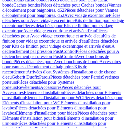
bonde
Caches bondes
Pièces détachées pour Caches bondes
Vannes
d'écoulement pour baignoires, d52
Pièces détachées pour Vannes
d'écoulement pour baignoires, d52
Avec vidage excentrique
Pièces
détachées pour Avec vidage excentrique
Kits de finition pour vidage
excentrique
Pièces détachées pour Kits de finition pour vidage
excentrique
Avec vidage excentrique et arrivée d'eau
Pièces
détachées pour Avec vidage excentrique et arrivée d'eau
Kits de
finition pour vidage excentrique et arrivée d'eau
Pièces détachées
pour Kits de finition pour vidage excentrique et arrivée d'eau
A
déclenchement par pression PushControl
Pièces détachées pour A
déclenchement par pression PushControl
Avec bouchons de
bonde
Pièces détachées pour Avec bouchons de bonde
Accessoires
pour vannes d'écoulement de baignoires
Kits de
raccordement
Arrivées d'eau
Systèmes d'installation et de chasse
d'eau
Geberit Duofix
Parois
Pièces détachées pour Parois
Systèmes
porteurs
Pièces détachées pour Systèmes
porteurs
Revêtements
Accessoires
Pièces détachées pour
Accessoires
Eléments d'installation
Pièces détachées pour Eléments
d'installation
Eléments d'installation pour WC
Pièces détachées pour
Eléments d'installation pour WC
Eléments d'installation pour
lavabos
Pièces détachées pour Eléments d'installation pour
lavabos
Eléments d'installation pour bidets
Pièces détachées pour
Eléments d'installation pour bidets
Eléments d'installation pour
urinoirs
Pièces détachées pour Eléments d'installation pour