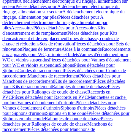
apparent
A déclenchement électronique du rinçage, alimentation sur
secteur
Pièces détachées pour A déclenchement électronique du
rinçage, alimentation sur secteur
A déclenchement électronique du
rinçage, alimentation par piles
Pièces détachées pour A
déclenchement électronique du rinçage, alimentation par
piles
Accessoires
Pièces détachées pour Accessoires
Kits
d'encastrement et de remplacement
Pièces détachées pour Kits
d'encastrement et de remplacement
Tubes de chasse, coudes de
chasse et réductions
Sets de rénovation
Pièces détachées pour Sets de
rénovation
Plaques de fermeture
Aides à la commande
Raccordements
aux appareils pour WC, urinoirs et bidets
Vannes d'écoulement pour
WC et vidoirs suspendus
Pièces détachées pour Vannes d'écoulement
pour WC et vidoirs suspendus
Siphons
Pièces détachées pour
Siphons
Coudes de raccordement
Pièces détachées pour Coudes de
raccordement
Manchons de raccordement
Pièces détachées pour
Manchons de raccordement
Kits de raccordement
Pièces détachées
pour Kits de raccordement
Rallonges de coude de chasse
Pièces
détachées pour Rallonges de coude de chasse
Raccords en
PVC
Pièces détachées pour Raccords en PVC
Manchettes et cache-
boulons
Vannes d'écoulement d'urinoirs
Pièces détachées pour
Vannes d'écoulement d'urinoirs
Siphons d'urinoirs
Pièces détachées
pour Siphons d'urinoirs
Siphons en tube coudé
Pièces détachées pour
Siphons en tube coudé
Rallonges de coude de chasse
Pièces
détachées pour Rallonges de coude de chasse
Manchons de
raccordement
Pièces détachées pour Manchons de