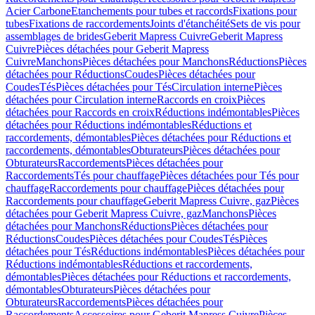
Acier Carbone
Etanchements pour tubes et raccords
Fixations pour
tubes
Fixations de raccordements
Joints d'étanchéité
Sets de vis pour
assemblages de brides
Geberit Mapress Cuivre
Geberit Mapress
Cuivre
Pièces détachées pour Geberit Mapress
Cuivre
Manchons
Pièces détachées pour Manchons
Réductions
Pièces
détachées pour Réductions
Coudes
Pièces détachées pour
Coudes
Tés
Pièces détachées pour Tés
Circulation interne
Pièces
détachées pour Circulation interne
Raccords en croix
Pièces
détachées pour Raccords en croix
Réductions indémontables
Pièces
détachées pour Réductions indémontables
Réductions et
raccordements, démontables
Pièces détachées pour Réductions et
raccordements, démontables
Obturateurs
Pièces détachées pour
Obturateurs
Raccordements
Pièces détachées pour
Raccordements
Tés pour chauffage
Pièces détachées pour Tés pour
chauffage
Raccordements pour chauffage
Pièces détachées pour
Raccordements pour chauffage
Geberit Mapress Cuivre, gaz
Pièces
détachées pour Geberit Mapress Cuivre, gaz
Manchons
Pièces
détachées pour Manchons
Réductions
Pièces détachées pour
Réductions
Coudes
Pièces détachées pour Coudes
Tés
Pièces
détachées pour Tés
Réductions indémontables
Pièces détachées pour
Réductions indémontables
Réductions et raccordements,
démontables
Pièces détachées pour Réductions et raccordements,
démontables
Obturateurs
Pièces détachées pour
Obturateurs
Raccordements
Pièces détachées pour
Raccordements
Accessoires pour Geberit Mapress Cuivre
Pièces