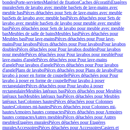
bondes
Porte-serviettes
Matériel de fixation
Caches décoratifs
Etagères
murales
Sets de lavabo avec meuble bas
Sets de lave-mains avec
meuble bas
Pièces détachées pour Sets de lave-mains avec meuble
bas
Sets de lavabo avec meuble bas
Pièces détachées pour Sets de
lavabo avec meuble bas
Sets de lavabo pour meuble avec meuble
bas
Pièces détachées pour Sets de lavabo pour meuble avec meuble
bas
Meubles de salle de bains
Meubles bas
Pièces détachées pour
Meubles bas
Pour lave-mains
Pièces détachées pour Pour lave-
mains
Pour lavabos
Pièces détachées pour Pour lavabos
Pour lavabos
doubles
Pièces détachées pour Pour lavabos doubles
Pour lavabos
pour meuble
Pièces détachées pour Pour lavabos pour meuble
Pour
lave-mains d'angle
Pièces détachées pour Pour lave-mains
d'angle
Pour lavabos d'angle
Pièces détachées pour Pour lavabos
d'angle
Plans de lavabo
Pièces détachées pour Plans de lavabo
Pour
lavabo à poser en forme de coupelle
Pièces détachées pour Pour
lavabo à poser en forme de coupelle
Pour lavabo à poser
rectangulaire
Pièces détachées pour Pour lavabo à poser
rectangulaire
Meubles latéraux bas
Pièces détachées pour Meubles
latéraux bas
Meubles latéraux bas
Pièces détachées pour Meubles
latéraux bas
Colonnes hautes
Pièces détachées pour Colonnes
hautes
Colonnes mi-hautes
Pièces détachées pour Colonnes mi-
hautes
Armoires hautes compactes
Pièces détachées pour Armoires
hautes compactes
Autres meubles
Pièces détachées pour Autres
meubles
Etagères murales
Pièces détachées pour Etagères
murales
Accessoires
Pièces détachées pour Accessoires
Casiers et