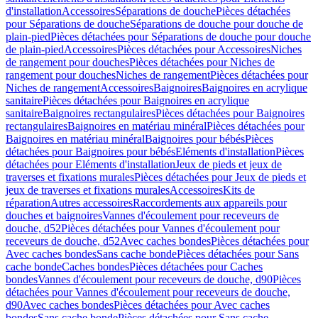
d'installation
Accessoires
Séparations de douche
Pièces détachées
pour Séparations de douche
Séparations de douche pour douche de
plain-pied
Pièces détachées pour Séparations de douche pour douche
de plain-pied
Accessoires
Pièces détachées pour Accessoires
Niches
de rangement pour douches
Pièces détachées pour Niches de
rangement pour douches
Niches de rangement
Pièces détachées pour
Niches de rangement
Accessoires
Baignoires
Baignoires en acrylique
sanitaire
Pièces détachées pour Baignoires en acrylique
sanitaire
Baignoires rectangulaires
Pièces détachées pour Baignoires
rectangulaires
Baignoires en matériau minéral
Pièces détachées pour
Baignoires en matériau minéral
Baignoires pour bébés
Pièces
détachées pour Baignoires pour bébés
Eléments d'installation
Pièces
détachées pour Eléments d'installation
Jeux de pieds et jeux de
traverses et fixations murales
Pièces détachées pour Jeux de pieds et
jeux de traverses et fixations murales
Accessoires
Kits de
réparation
Autres accessoires
Raccordements aux appareils pour
douches et baignoires
Vannes d'écoulement pour receveurs de
douche, d52
Pièces détachées pour Vannes d'écoulement pour
receveurs de douche, d52
Avec caches bondes
Pièces détachées pour
Avec caches bondes
Sans cache bonde
Pièces détachées pour Sans
cache bonde
Caches bondes
Pièces détachées pour Caches
bondes
Vannes d'écoulement pour receveurs de douche, d90
Pièces
détachées pour Vannes d'écoulement pour receveurs de douche,
d90
Avec caches bondes
Pièces détachées pour Avec caches
bondes
Sans cache bonde
Pièces détachées pour Sans cache