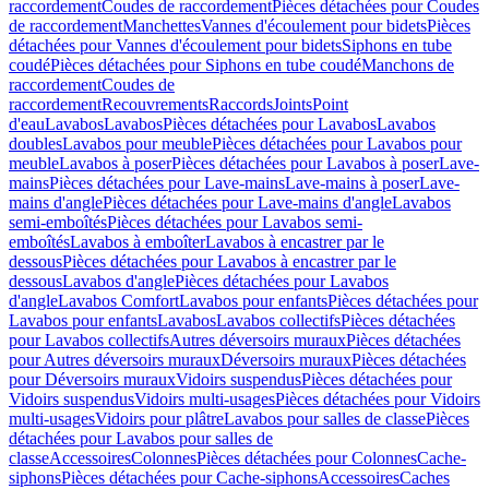
raccordement
Coudes de raccordement
Pièces détachées pour Coudes
de raccordement
Manchettes
Vannes d'écoulement pour bidets
Pièces
détachées pour Vannes d'écoulement pour bidets
Siphons en tube
coudé
Pièces détachées pour Siphons en tube coudé
Manchons de
raccordement
Coudes de
raccordement
Recouvrements
Raccords
Joints
Point
d'eau
Lavabos
Lavabos
Pièces détachées pour Lavabos
Lavabos
doubles
Lavabos pour meuble
Pièces détachées pour Lavabos pour
meuble
Lavabos à poser
Pièces détachées pour Lavabos à poser
Lave-
mains
Pièces détachées pour Lave-mains
Lave-mains à poser
Lave-
mains d'angle
Pièces détachées pour Lave-mains d'angle
Lavabos
semi-emboîtés
Pièces détachées pour Lavabos semi-
emboîtés
Lavabos à emboîter
Lavabos à encastrer par le
dessous
Pièces détachées pour Lavabos à encastrer par le
dessous
Lavabos d'angle
Pièces détachées pour Lavabos
d'angle
Lavabos Comfort
Lavabos pour enfants
Pièces détachées pour
Lavabos pour enfants
Lavabos
Lavabos collectifs
Pièces détachées
pour Lavabos collectifs
Autres déversoirs muraux
Pièces détachées
pour Autres déversoirs muraux
Déversoirs muraux
Pièces détachées
pour Déversoirs muraux
Vidoirs suspendus
Pièces détachées pour
Vidoirs suspendus
Vidoirs multi-usages
Pièces détachées pour Vidoirs
multi-usages
Vidoirs pour plâtre
Lavabos pour salles de classe
Pièces
détachées pour Lavabos pour salles de
classe
Accessoires
Colonnes
Pièces détachées pour Colonnes
Cache-
siphons
Pièces détachées pour Cache-siphons
Accessoires
Caches