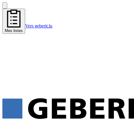
Vers geberit.lu
Mes listes