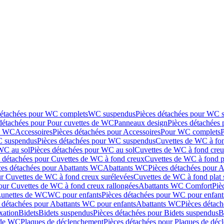
détachées pour WC complets
WC suspendus
Pièces détachées pour WC 
détachées pour Pour cuvettes de WC
Panneaux design
Pièces détachées
de WC
Accessoires
Pièces détachées pour Accessoires
Pour WC complets
 suspendus
Pièces détachées pour WC suspendus
Cuvettes de WC à fo
WC au sol
Pièces détachées pour WC au sol
Cuvettes de WC à fond creux
s détachées pour Cuvettes de WC à fond creux
Cuvettes de WC à fond p
ces détachées pour Abattants WC
Abattants WC
Pièces détachées pour 
ur Cuvettes de WC à fond creux surélevées
Cuvettes de WC à fond plat 
our Cuvettes de WC à fond creux rallongées
Abattants WC Comfort
Piè
Lunettes de WC
WC pour enfants
Pièces détachées pour WC pour enfant
 détachées pour Abattants WC pour enfants
Abattants WC
Pièces détac
ixation
Bidets
Bidets suspendus
Pièces détachées pour Bidets suspendus
B
 de WC
Plaques de déclenchement
Pièces détachées pour Plaques de dé