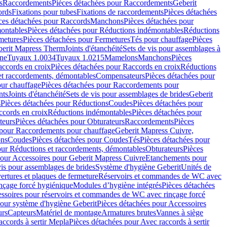
s
Raccordements
Pièces détachées pour Raccordements
Geberit
ords
Fixations pour tubes
Fixations de raccordements
Pièces détachées
ces détachées pour Raccords
Manchons
Pièces détachées pour
ontables
Pièces détachées pour Réductions indémontables
Réductions
metures
Pièces détachées pour Fermetures
Tés pour chauffage
Pièces
berit Mapress Therm
Joints d'étanchéité
Sets de vis pour assemblages à
one
Tuyaux 1.0034
Tuyaux 1.0215
Mamelons
Manchons
Pièces
ccords en croix
Pièces détachées pour Raccords en croix
Réductions
et raccordements, démontables
Compensateurs
Pièces détachées pour
ur chauffage
Pièces détachées pour Raccordements pour
nts
Joints d'étanchéité
Sets de vis pour assemblages de brides
Geberit
s
Pièces détachées pour Réductions
Coudes
Pièces détachées pour
ccords en croix
Réductions indémontables
Pièces détachées pour
teurs
Pièces détachées pour Obturateurs
Raccordements
Pièces
 pour Raccordements pour chauffage
Geberit Mapress Cuivre,
ons
Coudes
Pièces détachées pour Coudes
Tés
Pièces détachées pour
our Réductions et raccordements, démontables
Obturateurs
Pièces
pour Accessoires pour Geberit Mapress Cuivre
Etanchements pour
vis pour assemblages de brides
Système d'hygiène Geberit
Unités de
rtures et plaques de fermeture
Réservoirs et commandes de WC avec
inçage forcé hygiénique
Modules d’hygiène intégrés
Pièces détachées
essoires pour réservoirs et commandes de WC avec rinçage forcé
our système d'hygiène Geberit
Pièces détachées pour Accessoires
urs
Capteurs
Matériel de montage
Armatures brutes
Vannes à siège
accords à sertir Mepla
Pièces détachées pour Avec raccords à sertir