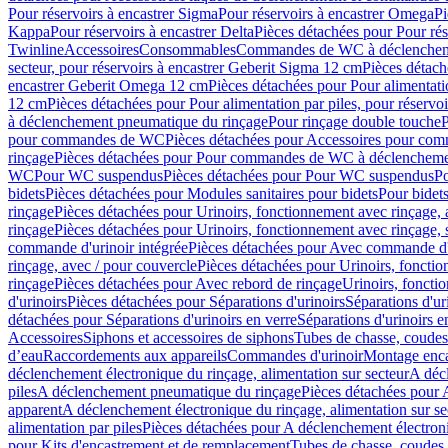
Pour réservoirs à encastrer Sigma
Pour réservoirs à encastrer Omega
Pi
Kappa
Pour réservoirs à encastrer Delta
Pièces détachées pour Pour rés
Twinline
Accessoires
Consommables
Commandes de WC à déclenchemen
secteur, pour réservoirs à encastrer Geberit Sigma 12 cm
Pièces détach
encastrer Geberit Omega 12 cm
Pièces détachées pour Pour alimentati
12 cm
Pièces détachées pour Pour alimentation par piles, pour réservo
à déclenchement pneumatique du rinçage
Pour rinçage double touche
P
pour commandes de WC
Pièces détachées pour Accessoires pour c
rinçage
Pièces détachées pour Pour commandes de WC à déclenchemen
WC
Pour WC suspendus
Pièces détachées pour Pour WC suspendus
P
bidets
Pièces détachées pour Modules sanitaires pour bidets
Pour bidets
rinçage
Pièces détachées pour Urinoirs, fonctionnement avec rinçage, 
rinçage
Pièces détachées pour Urinoirs, fonctionnement avec rinçage, 
commande d'urinoir intégrée
Pièces détachées pour Avec commande d'u
rinçage, avec / pour couvercle
Pièces détachées pour Urinoirs, fonctio
rinçage
Pièces détachées pour Avec rebord de rinçage
Urinoirs, foncti
d'urinoirs
Pièces détachées pour Séparations d'urinoirs
Séparations d'ur
détachées pour Séparations d'urinoirs en verre
Séparations d'urinoirs e
Accessoires
Siphons et accessoires de siphons
Tubes de chasse, coudes
d’eau
Raccordements aux appareils
Commandes d'urinoir
Montage enca
déclenchement électronique du rinçage, alimentation sur secteur
A décl
piles
A déclenchement pneumatique du rinçage
Pièces détachées pour
apparent
A déclenchement électronique du rinçage, alimentation sur se
alimentation par piles
Pièces détachées pour A déclenchement électroni
pour Kits d'encastrement et de remplacement
Tubes de chasse, coudes 