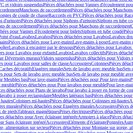
C et vidoirs suspendus
Pièces détachées pour Vannes d'écoulement pou
ccordement
Manchons de raccordement
Pièces détachées pour Manchons
longes de coude de chasse
Raccords en PVC
Pièces détachées pour Ra
s d'urinoirs
Pièces détachées pour Siphons d'urinoirs
Siphons en tube c
ns de raccordement
Pièces détachées pour Manchons de raccordement
C
chées pour Vannes d'écoulement pour bidets
Siphons en tube coudé
Pièc
Point d'eau
Lavabos
Lavabos
Pièces détachées pour Lavabos
Lavabos dou
ains
Pièces détachées pour Lave-mains
Lave-mains à poser
Lave-mains 
oîter
Lavabos à encastrer par le dessous
Pièces détachées pour Lavabos à
ées pour Lavabos pour enfants
Lavabos
Lavabos collectifs
Pièces détaché
our Déversoirs muraux
Vidoirs suspendus
Pièces détachées pour Vidoirs
es pour Lavabos pour salles de classe
Accessoires
Colonnes
Pièces détac
Caches décoratifs
Etagères murales
Sets de lavabo avec meuble bas
Sets 
es pour Sets de lavabo avec meuble bas
Sets de lavabo pour meuble ave
ur Meubles bas
Pour lave-mains
Pièces détachées pour Pour lave-mains
P
r meuble
Pièces détachées pour Pour lavabos pour meuble
Pour lave-mai
ces détachées pour Plans de lavabo
Pour lavabo à poser en forme de cou
lavabo à poser rectangulaire
Meubles latéraux bas
Pièces détachées pour
 hautes
Colonnes mi-hautes
Pièces détachées pour Colonnes mi-hautes
A
res murales
Pièces détachées pour Etagères murales
Accessoires
Pièces d
x de pieds
Tableaux magnétiques
Prises électriques
Pièces détachées pour 
es détachées pour Avec éclairage intégrée
Armoires à glace
Pièces détac
ur Sans éclairage intégré
Accessoires
Eléments d'éclairage
Poignées
Autr
e, alimentation sur secteur
Pièces détachées pour Montage sur gorge, al
gorge, alimentation par générateur
Pièces détachées pour Montage sur g