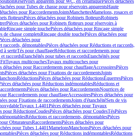
position
Réservoirs apparents pour WC, en céramique
Pièces détachées
étachées pour Tubes de chasse pour réservoirs apparents
Haute
détachées pour Raccordements
Joints
Manchettes
Mamelons, rosaces et
ets flotteurs
Pièces détachées pour Robinets flotteurs
Robinets
trer
Pièces détachées pour Robinets flotteurs pour réservoirs à
able
Rinçage simple touche
Pièces détachées pour Rinçage simple
s de chasse complets
Rinçage double touche
Pièces détachées pour
Pièces détachées pour
t raccords, démontables
Pièces détachées pour Réductions et raccords,
d à sertir
Tés pour chauffage
Réductions et raccordements pour
 et raccords
Etanchéités pour tubes et raccords
Etanchéités pour
Fit
Tuyaux multicouches
Tuyaux multicouches pour
s détachées pour Raccordements pour chauffage
Accessoires
Pièces
nts
Pièces détachées pour Fixations de raccordements
Joints
Manchons
Réductions
Pièces détachées pour Réductions
Équerres
Pièces
Pièces détachées pour Réductions indémontables
Réductions et
accordements
Pièces détachées pour Raccordements
Nourrices de
pour Raccordements pour chauffage
Accessoires
Pièces détachées pour
hées pour Fixations de raccordements
Joints d'étanchéité
Sets de vis
Inoxydable
Tuyaux 1.4401
Pièces détachées pour Tuyaux
es pour Réductions
Coudes
Pièces détachées pour Coudes
Tés
Pièces
indémontables
Réductions et raccordements, démontables
Pièces
pour Obturateurs
Raccordements
Pièces détachées pour
achées pour Tubes 1.4401
Mamelons
Manchons
Pièces détachées pour
ontables
Pièces détachées pour Réductions indémontables
Réductions