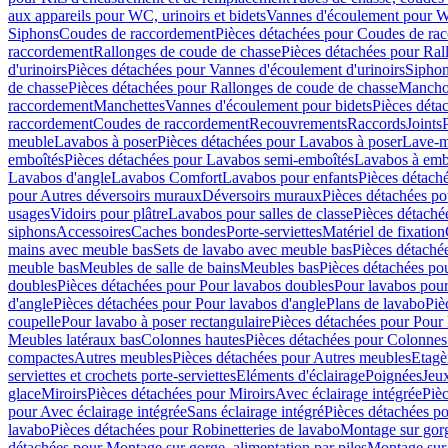
aux appareils pour WC, urinoirs et bidets
Vannes d'écoulement pour W
Siphons
Coudes de raccordement
Pièces détachées pour Coudes de ra
raccordement
Rallonges de coude de chasse
Pièces détachées pour Ral
d'urinoirs
Pièces détachées pour Vannes d'écoulement d'urinoirs
Siphon
de chasse
Pièces détachées pour Rallonges de coude de chasse
Mancho
raccordement
Manchettes
Vannes d'écoulement pour bidets
Pièces déta
raccordement
Coudes de raccordement
Recouvrements
Raccords
Joints
meuble
Lavabos à poser
Pièces détachées pour Lavabos à poser
Lave-m
emboîtés
Pièces détachées pour Lavabos semi-emboîtés
Lavabos à emb
Lavabos d'angle
Lavabos Comfort
Lavabos pour enfants
Pièces détach
pour Autres déversoirs muraux
Déversoirs muraux
Pièces détachées p
usages
Vidoirs pour plâtre
Lavabos pour salles de classe
Pièces détaché
siphons
Accessoires
Caches bondes
Porte-serviettes
Matériel de fixation
mains avec meuble bas
Sets de lavabo avec meuble bas
Pièces détaché
meuble bas
Meubles de salle de bains
Meubles bas
Pièces détachées po
doubles
Pièces détachées pour Pour lavabos doubles
Pour lavabos pou
d'angle
Pièces détachées pour Pour lavabos d'angle
Plans de lavabo
Piè
coupelle
Pour lavabo à poser rectangulaire
Pièces détachées pour Pour 
Meubles latéraux bas
Colonnes hautes
Pièces détachées pour Colonnes
compactes
Autres meubles
Pièces détachées pour Autres meubles
Etagè
serviettes et crochets porte-serviettes
Eléments d'éclairage
Poignées
Jeu
glace
Miroirs
Pièces détachées pour Miroirs
Avec éclairage intégrée
Pièc
pour Avec éclairage intégrée
Sans éclairage intégré
Pièces détachées po
lavabo
Pièces détachées pour Robinetteries de lavabo
Montage sur gorg
détachées pour Montage sur gorge, alimentation par piles
Montage sur 