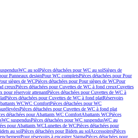
suspendus
WC au sol
Pièces détachées pour WC au sol
Sièges de
 pour Panneaux design
Pour WC complets
Pièces détachées pour Pour
Pour sièges de WC
Pièces détachées pour Pour sièges de WC
Pour
nd creux
Pièces détachées pour Cuvettes de WC à fond creux
Cuvettes
 pour réservoir attenant
Pièces détachées pour Cuvettes de WC à
lat
Pièces détachées pour Cuvettes de WC à fond plat
Réservoirs
Abattants WC
WC Comfort
Pièces détachées pour WC
surélevées
Pièces détachées pour Cuvettes de WC à fond plat
ces détachées pour Abattants WC Comfort
Abattants WC
Pièces
s
WC suspendus
Pièces détachées pour WC suspendus
WC au
hées pour Abattants WC
Lunettes de WC
Pièces détachées pour
idets au sol
Pièces détachées pour Bidets au sol
Accessoires
Pièces
clenchement
Pour réservoirs à encastrer Sigma
Pièces détachées pour