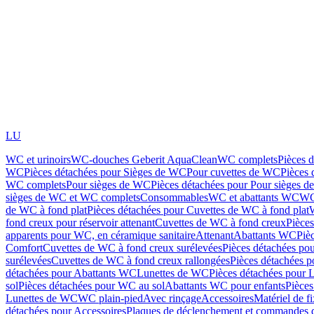
LU
WC et urinoirs
WC-douches Geberit AquaClean
WC complets
Pièces 
WC
Pièces détachées pour Sièges de WC
Pour cuvettes de WC
Pièces 
WC complets
Pour sièges de WC
Pièces détachées pour Pour sièges 
sièges de WC et WC complets
Consommables
WC et abattants WC
WC
de WC à fond plat
Pièces détachées pour Cuvettes de WC à fond plat
fond creux pour réservoir attenant
Cuvettes de WC à fond creux
Pièce
apparents pour WC, en céramique sanitaire
Attenant
Abattants WC
Piè
Comfort
Cuvettes de WC à fond creux surélevées
Pièces détachées po
surélevées
Cuvettes de WC à fond creux rallongées
Pièces détachées p
détachées pour Abattants WC
Lunettes de WC
Pièces détachées pour 
sol
Pièces détachées pour WC au sol
Abattants WC pour enfants
Pièces
Lunettes de WC
WC plain-pied
Avec rinçage
Accessoires
Matériel de f
détachées pour Accessoires
Plaques de déclenchement et commandes