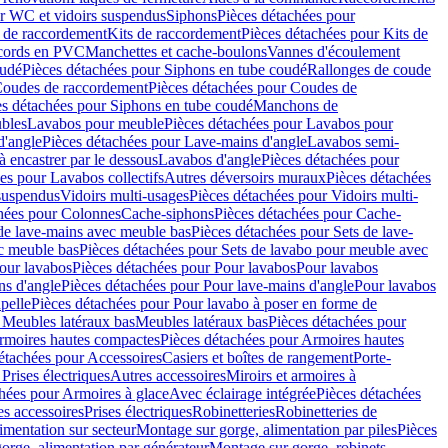
r WC et vidoirs suspendus
Siphons
Pièces détachées pour
 de raccordement
Kits de raccordement
Pièces détachées pour Kits de
ccords en PVC
Manchettes et cache-boulons
Vannes d'écoulement
oudé
Pièces détachées pour Siphons en tube coudé
Rallonges de coude
oudes de raccordement
Pièces détachées pour Coudes de
es détachées pour Siphons en tube coudé
Manchons de
bles
Lavabos pour meuble
Pièces détachées pour Lavabos pour
d'angle
Pièces détachées pour Lave-mains d'angle
Lavabos semi-
 encastrer par le dessous
Lavabos d'angle
Pièces détachées pour
es pour Lavabos collectifs
Autres déversoirs muraux
Pièces détachées
 suspendus
Vidoirs multi-usages
Pièces détachées pour Vidoirs multi-
hées pour Colonnes
Cache-siphons
Pièces détachées pour Cache-
de lave-mains avec meuble bas
Pièces détachées pour Sets de lave-
c meuble bas
Pièces détachées pour Sets de lavabo pour meuble avec
our lavabos
Pièces détachées pour Pour lavabos
Pour lavabos
ns d'angle
Pièces détachées pour Pour lave-mains d'angle
Pour lavabos
pelle
Pièces détachées pour Pour lavabo à poser en forme de
 Meubles latéraux bas
Meubles latéraux bas
Pièces détachées pour
rmoires hautes compactes
Pièces détachées pour Armoires hautes
étachées pour Accessoires
Casiers et boîtes de rangement
Porte-
Prises électriques
Autres accessoires
Miroirs et armoires à
hées pour Armoires à glace
Avec éclairage intégrée
Pièces détachées
es accessoires
Prises électriques
Robinetteries
Robinetteries de
imentation sur secteur
Montage sur gorge, alimentation par piles
Pièces
orge, alimentation par générateur
Montage sur gorge, robinets