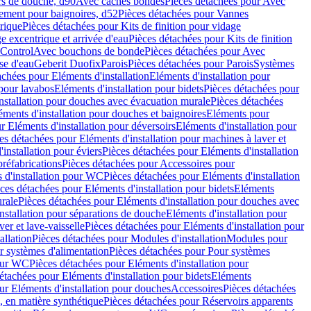
rs de douche, d90
Avec caches bondes
Pièces détachées pour Avec
ement pour baignoires, d52
Pièces détachées pour Vannes
trique
Pièces détachées pour Kits de finition pour vidage
ge excentrique et arrivée d'eau
Pièces détachées pour Kits de finition
hControl
Avec bouchons de bonde
Pièces détachées pour Avec
se d'eau
Geberit Duofix
Parois
Pièces détachées pour Parois
Systèmes
achées pour Eléments d'installation
Eléments d'installation pour
 pour lavabos
Eléments d'installation pour bidets
Pièces détachées pour
nstallation pour douches avec évacuation murale
Pièces détachées
ments d'installation pour douches et baignoires
Eléments pour
r Eléments d'installation pour déversoirs
Eléments d'installation pour
es détachées pour Eléments d'installation pour machines à laver et
installation pour éviers
Pièces détachées pour Eléments d'installation
réfabrications
Pièces détachées pour Accessoires pour
 d'installation pour WC
Pièces détachées pour Eléments d'installation
ces détachées pour Eléments d'installation pour bidets
Eléments
urale
Pièces détachées pour Eléments d'installation pour douches avec
nstallation pour séparations de douche
Eléments d'installation pour
er et lave-vaisselle
Pièces détachées pour Eléments d'installation pour
allation
Pièces détachées pour Modules d'installation
Modules pour
r systèmes d'alimentation
Pièces détachées pour Pour systèmes
pour WC
Pièces détachées pour Eléments d'installation pour
étachées pour Eléments d'installation pour bidets
Eléments
ur Eléments d'installation pour douches
Accessoires
Pièces détachées
 en matière synthétique
Pièces détachées pour Réservoirs apparents