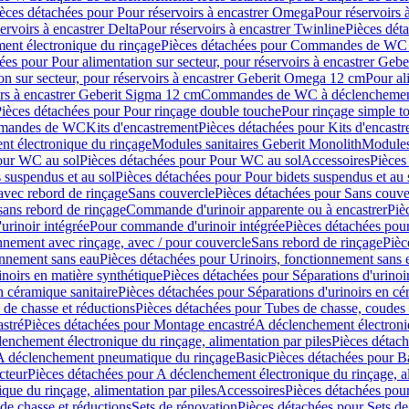
èces détachées pour Pour réservoirs à encastrer Omega
Pour réservoirs 
ervoirs à encastrer Delta
Pour réservoirs à encastrer Twinline
Pièces déta
t électronique du rinçage
Pièces détachées pour Commandes de WC à
ées pour Pour alimentation sur secteur, pour réservoirs à encastrer Geb
on sur secteur, pour réservoirs à encastrer Geberit Omega 12 cm
Pour al
irs à encastrer Geberit Sigma 12 cm
Commandes de WC à déclenchement
ièces détachées pour Pour rinçage double touche
Pour rinçage simple t
ommandes de WC
Kits d'encastrement
Pièces détachées pour Kits d'encast
t électronique du rinçage
Modules sanitaires Geberit Monolith
Modules
our WC au sol
Pièces détachées pour Pour WC au sol
Accessoires
Pièces
 suspendus et au sol
Pièces détachées pour Pour bidets suspendus et au 
avec rebord de rinçage
Sans couvercle
Pièces détachées pour Sans couve
sans rebord de rinçage
Commande d'urinoir apparente ou à encastrer
Piè
rinoir intégrée
Pour commande d'urinoir intégrée
Pièces détachées pou
nnement avec rinçage, avec / pour couvercle
Sans rebord de rinçage
Pièc
onnement sans eau
Pièces détachées pour Urinoirs, fonctionnement sans 
inoirs en matière synthétique
Pièces détachées pour Séparations d'urinoi
n céramique sanitaire
Pièces détachées pour Séparations d'urinoirs en cé
 de chasse et réductions
Pièces détachées pour Tubes de chasse, coudes 
stré
Pièces détachées pour Montage encastré
A déclenchement électroniq
enchement électronique du rinçage, alimentation par piles
Pièces détach
 A déclenchement pneumatique du rinçage
Basic
Pièces détachées pour B
cteur
Pièces détachées pour A déclenchement électronique du rinçage, al
que du rinçage, alimentation par piles
Accessoires
Pièces détachées pou
de chasse et réductions
Sets de rénovation
Pièces détachées pour Sets de