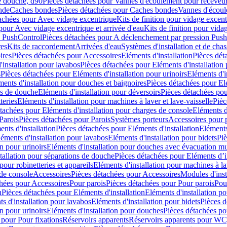
e douche, d90
Pièces détachées pour Vannes d'écoulement pour receveu
nde
Caches bondes
Pièces détachées pour Caches bondes
Vannes d'écoul
achées pour Avec vidage excentrique
Kits de finition pour vidage excen
pour Avec vidage excentrique et arrivée d'eau
Kits de finition pour vida
n PushControl
Pièces détachées pour A déclenchement par pression Pus
res
Kits de raccordement
Arrivées d'eau
Systèmes d'installation et de chas
ires
Pièces détachées pour Accessoires
Eléments d'installation
Pièces dét
'installation pour lavabos
Pièces détachées pour Eléments d'installation
s
Pièces détachées pour Eléments d'installation pour urinoirs
Eléments d'i
ments d'installation pour douches et baignoires
Pièces détachées pour Elé
ns de douche
Eléments d'installation pour déversoirs
Pièces détachées pou
teries
Eléments d'installation pour machines à laver et lave-vaisselle
Pièc
tachées pour Eléments d'installation pour charges de console
Eléments d'
Parois
Pièces détachées pour Parois
Systèmes porteurs
Accessoires pour p
nts d'installation
Pièces détachées pour Eléments d'installation
Eléments
éments d'installation pour lavabos
Eléments d'installation pour bidets
Piè
n pour urinoirs
Eléments d'installation pour douches avec évacuation m
tallation pour séparations de douche
Pièces détachées pour Eléments d’i
pour robinetteries et appareils
Eléments d'installation pour machines à lav
 de console
Accessoires
Pièces détachées pour Accessoires
Modules d'inst
hées pour Accessoires
Pour parois
Pièces détachées pour Pour parois
Pou
n
Pièces détachées pour Eléments d'installation
Eléments d'installation 
s d'installation pour lavabos
Eléments d'installation pour bidets
Pièces d
n pour urinoirs
Eléments d'installation pour douches
Pièces détachées po
 pour Pour fixations
Réservoirs apparents
Réservoirs apparents pour WC,