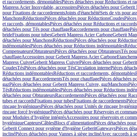
et raccordements, démontables
Pièces détachées pour Réductions et r
Mapress Acier Inoxydable, accessoires
Pièces détachées pour Geberit 
pour Fixations de raccordements
Joints d'étanchéité
Sets de vis pour a
Manchons
Réductions
Pièces détachées pour Réductions
Coudes
Pièces
et raccords, démontables
Pièces détachées pour Réductions et raccord
détachées pour Tés pour chauffage
Raccordements pour chauffage
Piè
bride
Fixations pour tubes
Geberit Mapress Acier Carbone
Geberit Map
détachées pour Manchons
Réductions
Pièces détachées pour Réductio
indémontables
Pièces détachées pour Réductions indémontables
Réduct
Compensateurs
Obturateurs
Pièces détachées pour Obturateurs
Tés pou
chauffage
Accessoires pour Geberit Mapress Acier Carbone
Etanchemen
Mapress Cuivre
Geberit Mapress Cuivre
Pièces détachées pour Geberi
Coudes
Tés
Pièces détachées pour Tés
Circulation interne
Pièces détach
Réductions indémontables
Réductions et raccordements, démontables
détachées pour Raccordements
Tés pour chauffage
Pièces détachées p
gaz
Pièces détachées pour Geberit Mapress Cuivre, gaz
Manchons
Pièc
Tés
Réductions indémontables
Pièces détachées pour Réductions indé
détachées pour Obturateurs
Raccordements
Pièces détachées pour Rac
tubes et raccords
Fixations pour tubes
Fixations de raccordements
Pièce
rinçage hygiéniques
Pièces détachées pour Unités de rinçage hygiéniq
rinçage forcé hygiénique
Pièces détachées pour Réservoirs et comman
pour Modules d’hygiène intégrés
Accessoires pour réservoirs et com
hygiénique
Capteurs
Câbles
Blocs d’alimentation
Pièces détachées pour
Geberit Connect pour système d'hygiène Geberit
Gateways
Pièces dét
incliné
Pièces détachées pour Vannes à siège incliné
Avec raccords à se