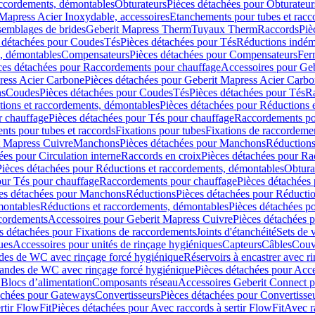
accordements, démontables
Obturateurs
Pièces détachées pour Obturateur
Mapress Acier Inoxydable, accessoires
Etanchements pour tubes et racc
ssemblages de brides
Geberit Mapress Therm
Tuyaux Therm
Raccords
Piè
 détachées pour Coudes
Tés
Pièces détachées pour Tés
Réductions indém
s, démontables
Compensateurs
Pièces détachées pour Compensateurs
Fer
ces détachées pour Raccordements pour chauffage
Accessoires pour Ge
ress Acier Carbone
Pièces détachées pour Geberit Mapress Acier Carb
ns
Coudes
Pièces détachées pour Coudes
Tés
Pièces détachées pour Tés
Ra
ions et raccordements, démontables
Pièces détachées pour Réductions 
r chauffage
Pièces détachées pour Tés pour chauffage
Raccordements po
ts pour tubes et raccords
Fixations pour tubes
Fixations de raccordeme
t Mapress Cuivre
Manchons
Pièces détachées pour Manchons
Réduction
ées pour Circulation interne
Raccords en croix
Pièces détachées pour Ra
Pièces détachées pour Réductions et raccordements, démontables
Obtura
our Tés pour chauffage
Raccordements pour chauffage
Pièces détachées
es détachées pour Manchons
Réductions
Pièces détachées pour Réducti
montables
Réductions et raccordements, démontables
Pièces détachées p
cordements
Accessoires pour Geberit Mapress Cuivre
Pièces détachées 
s détachées pour Fixations de raccordements
Joints d'étanchéité
Sets de 
ues
Accessoires pour unités de rinçage hygiéniques
Capteurs
Câbles
Couve
des de WC avec rinçage forcé hygiénique
Réservoirs à encastrer avec r
mandes de WC avec rinçage forcé hygiénique
Pièces détachées pour Acc
 Blocs d’alimentation
Composants réseau
Accessoires Geberit Connect p
achées pour Gateways
Convertisseurs
Pièces détachées pour Convertisse
rtir FlowFit
Pièces détachées pour Avec raccords à sertir FlowFit
Avec r