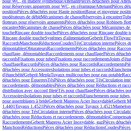
pour WC, en matière synthétique
Attenant
Pièces détachées pour Atten
pour Réservoirs apparents pour WC, en céramique
Attenant
Pièces dét
position
Pièces détachées pour Haute position
Basse et moyenne positi
modérateurs de débit
Mécanismes de chasse
Réservoirs à encastrer
Tube
flotteurs pour réservoirs apparents
Pièces détachées pour Robinets flott
encastrer
Mécanismes de chasse
Pièces détachées pour Mécanismes de
touche
Rinçage double touche
Pièces détachées pour Rinçage double 
Rinçage double touche
Systèmes d'alimentation
Geberit FlowFit
Tuyaux
Raccords
Manchons
Réductions
Coudes
Tés
Circulation interne
Pièces d
démontables
Obturateurs
Raccordements
Pièces détachées pour Racco
chauffage, démontables
Raccordements pour chauffage
Pièces détaché
raccords
Fixations pour tubes
Fixations pour raccordements
Joints d'éta
chauffage
Raccords
Pièces détachées pour Raccords
Raccordements
Piè
détachées pour Accessoires
Isolations pour tubes et raccords
Etanchemen
d'étanchéité
Geberit Mepla
Tuyaux multicouches pour eau potable
Racc
détachées pour Équerres
Tés
Pièces détachées pour Tés
Circulation int
raccordements, démontables
Pièces détachées pour Réductions et rac
distribution avec raccord fileté
Tés pour chauffage
Pièces détachées po
Accessoires
Isolations pour tubes et raccords
Etanchements pour tubes 
pour assemblages à bride
Geberit Mapress Acier Inoxydable
Geberit M
1.4401
Tuyaux 1.4521
Pièces détachées pour Tuyaux 1.4521
Mamelon
détachées pour Tés
Circulation interne
Pièces détachées pour Circulati
détachées pour Réductions et raccordements, démontables
Compensat
Raccordements
Geberit Mapress Acier Inoxydable, gaz
Pièces détaché
Manchons
Réductions
Pièces détachées pour Réductions
Coudes
Pièces