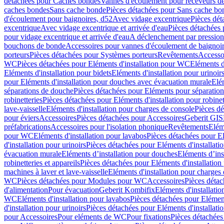
détachées pour Caches bondes
Vannes d'écoulement pour receveurs d
caches bondes
Sans cache bonde
Pièces détachées pour Sans cache bo
d'écoulement pour baignoires, d52
Avec vidage excentrique
Pièces dét
excentrique
Avec vidage excentrique et arrivée d'eau
Pièces détachées 
pour vidage excentrique et arrivée d'eau
A déclenchement par pressio
bouchons de bonde
Accessoires pour vannes d'écoulement de baignoi
porteurs
Pièces détachées pour Systèmes porteurs
Revêtements
Accesso
WC
Pièces détachées pour Eléments d'installation pour WC
Eléments d
Eléments d'installation pour bidets
Eléments d'installation pour urinoir
pour Eléments d'installation pour douches avec évacuation murale
Elé
séparations de douche
Pièces détachées pour Eléments pour séparatio
robinetteries
Pièces détachées pour Eléments d'installation pour robinet
lave-vaisselle
Eléments d'installation pour charges de console
Pièces dé
pour éviers
Accessoires
Pièces détachées pour Accessoires
Geberit GIS
préfabrications
Accessoires pour l'isolation phonique
Revêtements
Eléme
pour WC
Eléments d'installation pour lavabos
Pièces détachées pour El
d'installation pour urinoirs
Pièces détachées pour Eléments d'installatio
évacuation murale
Eléments d’installation pour douches
Eléments d’ins
robinetteries et appareils
Pièces détachées pour Eléments d'installation 
machines à laver et lave-vaisselle
Eléments d'installation pour charges
WC
Pièces détachées pour Modules pour WC
Accessoires
Pièces détac
d'alimentation
Pour évacuation
Geberit Kombifix
Eléments d'installatio
WC
Eléments d'installation pour lavabos
Pièces détachées pour Elément
d'installation pour urinoirs
Pièces détachées pour Eléments d'installatio
pour Accessoires
Pour eléments de WC
Pour fixations
Pièces détachées