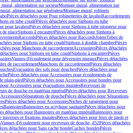
mural, alimentation sur secteur
Montage mural, alimentation par
ural, alimentation par générateur
Montage mural, robinets
vabo
Pièces détachées pour Pour robinetteries de lavabo
Raccordements
hons en tube coudé
Pièces détachées pour Siphons en tube
ur pour lavabos
Pièces détachées pour Siphons à tube plongeur pour
n de place
Siphons à encastrer
Pièces détachées pour Siphons à
uvrements
Raccords
Pièces détachées pour Raccords
Joints
Tubes de
tachées pour Siphons en tube coudé
Siphons à double chambre
Pièces
achées pour Manchons de raccordement
Accessoires
Pièces détachées
 détachées pour Siphons en tube coudé
Siphons à encastrer
Pièces
soires
Vannes d'écoulement pour déversoirs muraux
Pièces détachées
udes de raccordement
Manchons de raccordement
Pièces détachées
ouches
Evacuation des sols pour douches
Pièces détachées pour
uche
Pièces détachées pour Accessoires pour écoulements de
e plain-pied
Pièces détachées pour Accessoires pour bondes pour
 pour Accessoires pour évacuations murales
Receveurs de
urs de douche en matériau minéral
Pièces détachées pour Receveurs
n
Accessoires
Séparations de douche
Pièces détachées pour Séparations
res
Pièces détachées pour Accessoires
Niches de rangement pour
es
Baignoires
Baignoires en acrylique sanitaire
Pièces détachées pour
es détachées pour Baignoires en matériau minéral
Baignoires pour
e traverses et fixations murales
Pièces détachées pour Jeux de pieds et
s
Vannes d'écoulement pour receveurs de douche, d52
Pièces détachées
èces détachées pour Sans cache bonde
Caches bondes
Pièces