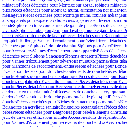
mitigeurs
Pièces détachées pour Montage sur gorge, robinets mitigeurs
piles
Pièces détachées pour Montage mural, alimentation par piles
Mont
mélangeurs
Pièces détachées pour Montage mural, robinets mélangeur
aux appareils pour espace lavabo, éviers, appareils et déversoirs mura
coudé
Siphons en tube coudé, modèle gain de place
Pièces détachées p
lavabos
Siphons à tube plongeur pour lavabos, modèle gain de place
P
encastrer
Raccordements de lavabo
Pièces détachées pour Raccordeme
trop-plein
Rallonges
Vannes d'écoulement pour éviers
Pièces détachées
détachées pour Siphons à double chambre
Siphons pour évier
Pièces d
pour Accessoires
Vannes d'écoulement pour appareils
Pièces détachées
détachées pour Siphons à encastrer
Siphons apparents
Pièces détachée
pour Vannes d'écoulement pour déversoirs muraux
Siphons
Pièces dét
pour Manchons de raccordement
Bondes
Pièces détachées pour Bonde
Evacuation des sols pour douches
Ecoulements de douche
Pièces déta
douche
Bondes pour douches de plain-pied
Pièces détachées pour Bon
douches de plain-pied
Evacuations murales
Pièces détachées pour Eva
douche
Pièces détachées pour Receveurs de douche
Receveurs de douch
de douche en matériau minéral
Receveurs de douche en acrylique sanit
de douche
Séparations de douche pour douche de plain-pied
Pièces dé
douches
Pièces détachées pour Niches de rangement pour douches
Nic
Baignoires en acrylique sanitaire
Baignoires rectangulaires
Pièces déta
bébés
Pièces détachées pour Baignoires pour bébés
Eléments d'installa
jeux de traverses et fixations murales
Accessoires
Kits de réparation
Aut
pour Vannes d'écoulement pour receveurs de douche, d52
Avec cache