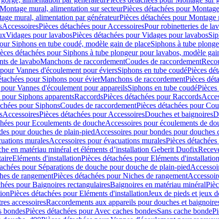
Montage mural, alimentation sur secteur
Pièces détachées pour Montage 
age mural, alimentation par générateur
Pièces détachées pour Montage m
s
Accessoires
Pièces détachées pour Accessoires
Pour robinetteries de la
ux
Vidages pour lavabos
Pièces détachées pour Vidages pour lavabos
Sip
our Siphons en tube coudé, modèle gain de place
Siphons à tube plonge
ièces détachées pour Siphons à tube plongeur pour lavabos, modèle gai
nts de lavabo
Manchons de raccordement
Coudes de raccordement
Reco
 pour Vannes d'écoulement pour éviers
Siphons en tube coudé
Pièces dé
étachées pour Siphons pour évier
Manchons de raccordement
Pièces dét
 pour Vannes d'écoulement pour appareils
Siphons en tube coudé
Pièces
s pour Siphons apparents
Raccords
Pièces détachées pour Raccords
Acces
achées pour Siphons
Coudes de raccordement
Pièces détachées pour Co
s
Accessoires
Pièces détachées pour Accessoires
Douches et baignoires
D
chées pour Ecoulements de douche
Accessoires pour écoulements de do
des pour douches de plain-pied
Accessoires pour bondes pour douches d
cuations murales
Accessoires pour évacuations murales
Pièces détachées
e en matériau minéral et éléments d’installation Geberit Duofix
Receve
aire
Eléments d'installation
Pièces détachées pour Eléments d'installatio
tachées pour Séparations de douche pour douche de plain-pied
Accessoi
hes de rangement
Pièces détachées pour Niches de rangement
Accessoir
chées pour Baignoires rectangulaires
Baignoires en matériau minéral
Pièc
tion
Pièces détachées pour Eléments d'installation
Jeux de pieds et jeux d
res accessoires
Raccordements aux appareils pour douches et baignoire
s bondes
Pièces détachées pour Avec caches bondes
Sans cache bonde
Pi