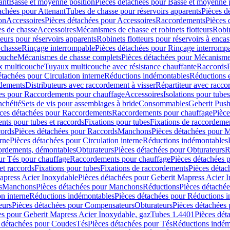
ant
Basse et moyenne position
Pièces détachées pour Basse et moyenne 
achées pour Attenant
Tubes de chasse pour réservoirs apparents
Pièces d
on
Accessoires
Pièces détachées pour Accessoires
Raccordements
Pièces 
s de chasse
Accessoires
Mécanismes de chasse et robinets flotteurs
Robin
eurs pour réservoirs apparents
Robinets flotteurs pour réservoirs à encas
 chasse
Rinçage interrompable
Pièces détachées pour Rinçage interromp
touche
Mécanismes de chasse complets
Pièces détachées pour Mécanisme
 multicouche
Tuyaux multicouche avec résistance chauffante
Raccords
étachées pour Circulation interne
Réductions indémontables
Réductions e
rdements
Distributeurs avec raccordement à visser
Répartiteur avec raccor
es pour Raccordements pour chauffage
Accessoires
Isolations pour tubes
nchéité
Sets de vis pour assemblages à bride
Consommables
Geberit Push
ces détachées pour Raccordements
Raccordements pour chauffage
Pièce
ts pour tubes et raccords
Fixations pour tubes
Fixations de raccordeme
ords
Pièces détachées pour Raccords
Manchons
Pièces détachées pour 
erne
Pièces détachées pour Circulation interne
Réductions indémontables
cordements, démontables
Obturateurs
Pièces détachées pour Obturateurs
R
ur Tés pour chauffage
Raccordements pour chauffage
Pièces détachées 
et raccords
Fixations pour tubes
Fixations de raccordements
Pièces détac
apress Acier Inoxydable
Pièces détachées pour Geberit Mapress Acier 
s
Manchons
Pièces détachées pour Manchons
Réductions
Pièces détaché
on interne
Réductions indémontables
Pièces détachées pour Réductions 
eurs
Pièces détachées pour Compensateurs
Obturateurs
Pièces détachées 
es pour Geberit Mapress Acier Inoxydable, gaz
Tubes 1.4401
Pièces dét
 détachées pour Coudes
Tés
Pièces détachées pour Tés
Réductions indém