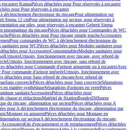
à encastrer Kappa
Pièces détachées pour Pour réservoirs à encastrer
chées pour Pour réservoirs à encastrer
 déclenchement électronique du rinçage
Pour alimentation sur
erit Sigma 12 cm
Pour alimentation sur secteur, pour réservoirs à
imentation par piles, pour réservoirs à encastrer Geberit Sigma
 pneumatique du rinçage
Pièces détachées pour Commandes de WC
ouche
Pièces détachées pour Pour rinçage simple touche
Accessoires
rement
Pour commandes de WC à déclenchement électronique du
 sanitaires pour WC
Pièces détachées pour Modules sanitaires pour
 détachées pour Accessoires
Consommables
Modules sanitaires pour
sol
Urinoirs
Urinoirs, fonctionnement avec rinçage, avec rebord de
rcle
Urinoirs, fonctionnement avec rinçage, sans rebord de
ces détachées pour Commande d'urinoir apparente ou à encastrer
Avec
r Pour commande d'urinoir intégrée
Urinoirs, fonctionnement avec
es détachées pour Sans rebord de rinçage
Avec rebord de
eau
Sans couvercle
Pièces détachées pour Sans couvercle
Séparations
rs en matière synthétique
Séparations d'urinoirs en verre
Pièces
ramique sanitaire
Accessoires
Pièces détachées pour
de chasse et réductions
Matériel de fixation
Bondes
Diffuseur
ue du rinçage, alimentation sur secteur
Pièces détachées pour A
ées pour A déclenchement électronique du rinçage, alimentation par
asic
Montage en apparent
Pièces détachées pour Montage en
imentation sur secteur
A déclenchement électronique du rinçage,
r Accessoires
Kits d'encastrement et de remplacement
Pièces détachées
 rénovation
Plaques de fermeture
Aides à la commande
Raccordements