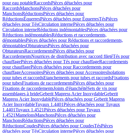
pour eau potable
Raccords
Pièces détachées pour
Raccords
Manchons
Pièces détachées pour
Manchons
Réductions
Pièces détachées pour
Réductions
Équerres
Pièces détachées pour Équerres
Tés
Pièces
détachées pour Tés
Circulation interne
Pièces détachées pour
Circulation interne
Réductions indémontables
Pièces détachées pour
Réductions indémontables
Réductions et raccordements,
démontables
Pièces détachées pour Réductions et raccordements,
démontables
Obturateurs
Pièces détachées pour
Obturateurs
Raccordements
Pièces détachées pour
Raccordements
Nourrices de distribution avec raccord fileté
Tés pour
chauffage
Pièces détachées pour Tés pour chauffage
Raccordements
pour chauffage
Pièces détachées pour Raccordements pour
chauffage
Accessoires
Pièces détachées pour Accessoires
Isolations
pour tubes et raccords
Etanchements pour tubes et raccords
Fixations
pour tubes
Fixations de raccordements
Pièces détachées pour
Fixations de raccordements
Joints d'étanchéité
Sets de vis pour
assemblages à bride
Geberit Mapress Acier Inoxydable
Geberit
Mapress Acier Inoxydable
Pièces détachées pour Geberit Mapress
Acier Inoxydable
Tuyaux 1.4401
Pièces détachées pour Tuyaux
1.4401
Tuyaux 1.4521
Pièces détachées pour Tuyaux
1.4521
Mamelons
Manchons
Pièces détachées pour
Manchons
Réductions
Pièces détachées pour
Réductions
Coudes
Pièces détachées pour Coudes
Tés
Pièces
détachées pour Tés
Circulation interne
Pièces détachées pour