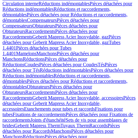
Circulation interne
Réductions indémontables
Pièces détachées pour
Réductions indémontables
Réductions et raccordements,
démontables
Pièces détachées pour Réductions et raccordements,
démontables
Compensateurs
Pièces détachées pour
Compensateurs
Obturateurs
Pièces détachées pour
Obturateurs
Raccordements
Pièces détachées pour
Raccordements
Geberit Mapress Acier Inoxydable, gaz
Pièces
détachées pour Geberit Mapress Acier Inoxydable, gaz
Tubes
1.4401
Pièces détachées pour Tubes
1.4401
Mamelons
Manchons
Pièces détachées pour
Manchons
Réductions
Pièces détachées pour
Réductions
Coudes
Pièces détachées pour Coudes
Tés
Pièces
détachées pour Tés
Réductions indémontables
Pièces détachées pour
Réductions indémontables
Réductions et raccordements,
démontables
Pièces détachées pour Réductions et raccordements,
démontables
Obturateurs
Pièces détachées pour
Obturateurs
Raccordements
Pièces détachées pour
Raccordements
Geberit Mapress Acier Inoxydable, accessoires
Pièces
détachées pour Geberit Mapress Acier Inoxydable,
accessoires
Etanchements pour tubes et raccords
Fixations pour
tubes
Fixations de raccordements
Pièces détachées pour Fixations de
raccordements
Joints d'étanchéité
Sets de vis pour assemblages de
brides
Geberit Mapress Therm
Tuyaux Therm
Raccords
Pièces
détachées pour Raccords
Manchons
Pièces détachées pour
Manchons
Réductions
Pièces détachées pour