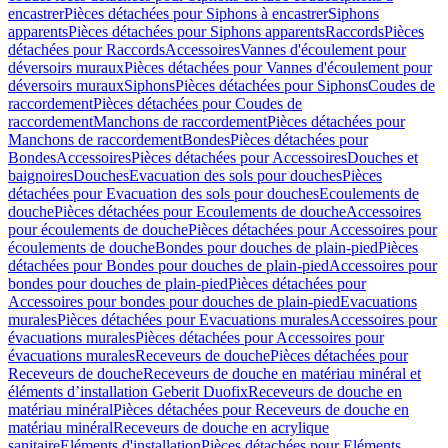
encastrer
Pièces détachées pour Siphons à encastrer
Siphons
apparents
Pièces détachées pour Siphons apparents
Raccords
Pièces
détachées pour Raccords
Accessoires
Vannes d'écoulement pour
déversoirs muraux
Pièces détachées pour Vannes d'écoulement pour
déversoirs muraux
Siphons
Pièces détachées pour Siphons
Coudes de
raccordement
Pièces détachées pour Coudes de
raccordement
Manchons de raccordement
Pièces détachées pour
Manchons de raccordement
Bondes
Pièces détachées pour
Bondes
Accessoires
Pièces détachées pour Accessoires
Douches et
baignoires
Douches
Evacuation des sols pour douches
Pièces
détachées pour Evacuation des sols pour douches
Ecoulements de
douche
Pièces détachées pour Ecoulements de douche
Accessoires
pour écoulements de douche
Pièces détachées pour Accessoires pour
écoulements de douche
Bondes pour douches de plain-pied
Pièces
détachées pour Bondes pour douches de plain-pied
Accessoires pour
bondes pour douches de plain-pied
Pièces détachées pour
Accessoires pour bondes pour douches de plain-pied
Evacuations
murales
Pièces détachées pour Evacuations murales
Accessoires pour
évacuations murales
Pièces détachées pour Accessoires pour
évacuations murales
Receveurs de douche
Pièces détachées pour
Receveurs de douche
Receveurs de douche en matériau minéral et
éléments d’installation Geberit Duofix
Receveurs de douche en
matériau minéral
Pièces détachées pour Receveurs de douche en
matériau minéral
Receveurs de douche en acrylique
sanitaire
Eléments d'installation
Pièces détachées pour Eléments