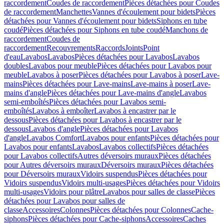
raccordement
Coudes de raccordement
Pièces détachées pour Coudes
de raccordement
Manchettes
Vannes d'écoulement pour bidets
Pièces
détachées pour Vannes d'écoulement pour bidets
Siphons en tube
coudé
Pièces détachées pour Siphons en tube coudé
Manchons de
raccordement
Coudes de
raccordement
Recouvrements
Raccords
Joints
Point
d'eau
Lavabos
Lavabos
Pièces détachées pour Lavabos
Lavabos
doubles
Lavabos pour meuble
Pièces détachées pour Lavabos pour
meuble
Lavabos à poser
Pièces détachées pour Lavabos à poser
Lave-
mains
Pièces détachées pour Lave-mains
Lave-mains à poser
Lave-
mains d'angle
Pièces détachées pour Lave-mains d'angle
Lavabos
semi-emboîtés
Pièces détachées pour Lavabos semi-
emboîtés
Lavabos à emboîter
Lavabos à encastrer par le
dessous
Pièces détachées pour Lavabos à encastrer par le
dessous
Lavabos d'angle
Pièces détachées pour Lavabos
d'angle
Lavabos Comfort
Lavabos pour enfants
Pièces détachées pour
Lavabos pour enfants
Lavabos
Lavabos collectifs
Pièces détachées
pour Lavabos collectifs
Autres déversoirs muraux
Pièces détachées
pour Autres déversoirs muraux
Déversoirs muraux
Pièces détachées
pour Déversoirs muraux
Vidoirs suspendus
Pièces détachées pour
Vidoirs suspendus
Vidoirs multi-usages
Pièces détachées pour Vidoirs
multi-usages
Vidoirs pour plâtre
Lavabos pour salles de classe
Pièces
détachées pour Lavabos pour salles de
classe
Accessoires
Colonnes
Pièces détachées pour Colonnes
Cache-
siphons
Pièces détachées pour Cache-siphons
Accessoires
Caches