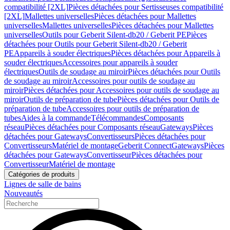
compatibilité [2XL]
Pièces détachées pour Sertisseuses compatibilité
[2XL]
Mallettes universelles
Pièces détachées pour Mallettes
universelles
Mallettes universelles
Pièces détachées pour Mallettes
universelles
Outils pour Geberit Silent-db20 / Geberit PE
Pièces
détachées pour Outils pour Geberit Silent-db20 / Geberit
PE
Appareils à souder électriques
Pièces détachées pour Appareils à
souder électriques
Accessoires pour appareils à souder
électriques
Outils de soudage au miroir
Pièces détachées pour Outils
de soudage au miroir
Accessoires pour outils de soudage au
miroir
Pièces détachées pour Accessoires pour outils de soudage au
miroir
Outils de préparation de tube
Pièces détachées pour Outils de
préparation de tube
Accessoires pour outils de préparation de
tubes
Aides à la commande
Télécommandes
Composants
réseau
Pièces détachées pour Composants réseau
Gateways
Pièces
détachées pour Gateways
Convertisseurs
Pièces détachées pour
Convertisseurs
Matériel de montage
Geberit Connect
Gateways
Pièces
détachées pour Gateways
Convertisseur
Pièces détachées pour
Convertisseur
Matériel de montage
Catégories de produits
Lignes de salle de bains
Nouveautés