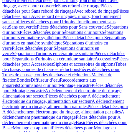
couvercle
Pièces détachées pour Urinoirs, fonctionnement avec
rinçage, avec / pour couvercle
Sans rebord de rinçage
Pièces
détachées pour Sans rebord de rinçage
Avec rebord de rinçage
Pièces
détachées pour Avec rebord de rinçage
Urinoirs, fonctionnement
sans eau
Pièces détachées pour Urinoirs, fonctionnement sans
eau
Sans couvercle
Pièces détachées pour Sans couvercle
Séparations
d'urinoirs
Pièces détachées pour Séparations d'urinoirs
Séparations
d'urinoirs en matière synthétique
Pièces détachées pour Séparations
d'urinoirs en matière synthétique
Séparations d'urinoirs en
verre
Pièces détachées pour Séparations d'urinoirs en
verre
Séparations d'urinoirs en céramique sanitaire
Pièces détachées
pour Séparations d'urinoirs en céramique sanitaire
Accessoires
Pièces
détachées pour Accessoires
Siphons et accessoires de siphons
Tubes
de chasse, coudes de chasse et réductions
Pièces détachées pour
Tubes de chasse, coudes de chasse et réductions
Matériel de
fixation
Bondes
Diffuseur d’eau
Raccordements aux
appareils
Commandes d'urinoir
Montage encastré
Pièces détachées
pour Montage encastré
A déclenchement électronique du rinçage,
alimentation sur secteur
Pièces détachées pour A déclenchement
électronique du rinçage, alimentation sur secteur
A déclenchement
électronique du rinçage, alimentation par piles
Pièces détachées pour
A déclenchement électronique du rinçage, alimentation par piles
A
déclenchement pneumatique du rinçage
Pièces détachées pour A
déclenchement pneumatique du rinçage
Basic
Pièces détachées pour
Basic
Montage en apparent
Pièces détachées pour Montage en