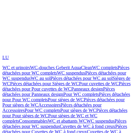
LU
WC et urinoirs
WC-douches Geberit AquaClean
WC complets
Pièces
détachées pour WC complets
WC suspendus
Pièces détachées pour
WC suspendus
WC au sol
Pièces détachées pour WC au sol
Sièges de
WC
Pièces détachées pour Sièges de WC
Pour cuvettes de WC
Pièces
détachées pour Pour cuvettes de WC
Panneaux design
Pièces
détachées pour Panneaux design
Pour WC complets
Pièces détachées
pour Pour WC complets
Pour sièges de WC
Pièces détachées pour
Pour sièges de WC
Accessoires
Pièces détachées pour
Accessoires
Pour WC complets
Pour sièges de WC
Pièces détachées
pour Pour sièges de WC
Pour sièges de WC et WC
complets
Consommables
WC et abattants WC
WC suspendus
Pièces
détachées pour WC suspendus
Cuvettes de WC à fond creux
Pièces
détachées pour Cuvettes de WC à fond creux
Cuvettes de WC à