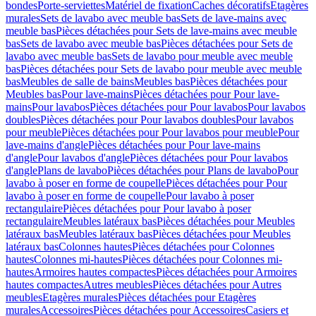
bondes
Porte-serviettes
Matériel de fixation
Caches décoratifs
Etagères
murales
Sets de lavabo avec meuble bas
Sets de lave-mains avec
meuble bas
Pièces détachées pour Sets de lave-mains avec meuble
bas
Sets de lavabo avec meuble bas
Pièces détachées pour Sets de
lavabo avec meuble bas
Sets de lavabo pour meuble avec meuble
bas
Pièces détachées pour Sets de lavabo pour meuble avec meuble
bas
Meubles de salle de bains
Meubles bas
Pièces détachées pour
Meubles bas
Pour lave-mains
Pièces détachées pour Pour lave-
mains
Pour lavabos
Pièces détachées pour Pour lavabos
Pour lavabos
doubles
Pièces détachées pour Pour lavabos doubles
Pour lavabos
pour meuble
Pièces détachées pour Pour lavabos pour meuble
Pour
lave-mains d'angle
Pièces détachées pour Pour lave-mains
d'angle
Pour lavabos d'angle
Pièces détachées pour Pour lavabos
d'angle
Plans de lavabo
Pièces détachées pour Plans de lavabo
Pour
lavabo à poser en forme de coupelle
Pièces détachées pour Pour
lavabo à poser en forme de coupelle
Pour lavabo à poser
rectangulaire
Pièces détachées pour Pour lavabo à poser
rectangulaire
Meubles latéraux bas
Pièces détachées pour Meubles
latéraux bas
Meubles latéraux bas
Pièces détachées pour Meubles
latéraux bas
Colonnes hautes
Pièces détachées pour Colonnes
hautes
Colonnes mi-hautes
Pièces détachées pour Colonnes mi-
hautes
Armoires hautes compactes
Pièces détachées pour Armoires
hautes compactes
Autres meubles
Pièces détachées pour Autres
meubles
Etagères murales
Pièces détachées pour Etagères
murales
Accessoires
Pièces détachées pour Accessoires
Casiers et