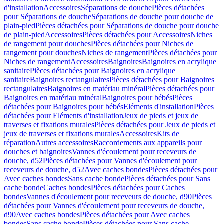
d'installation
Accessoires
Séparations de douche
Pièces détachées
pour Séparations de douche
Séparations de douche pour douche de
plain-pied
Pièces détachées pour Séparations de douche pour douche
de plain-pied
Accessoires
Pièces détachées pour Accessoires
Niches
de rangement pour douches
Pièces détachées pour Niches de
rangement pour douches
Niches de rangement
Pièces détachées pour
Niches de rangement
Accessoires
Baignoires
Baignoires en acrylique
sanitaire
Pièces détachées pour Baignoires en acrylique
sanitaire
Baignoires rectangulaires
Pièces détachées pour Baignoires
rectangulaires
Baignoires en matériau minéral
Pièces détachées pour
Baignoires en matériau minéral
Baignoires pour bébés
Pièces
détachées pour Baignoires pour bébés
Eléments d'installation
Pièces
détachées pour Eléments d'installation
Jeux de pieds et jeux de
traverses et fixations murales
Pièces détachées pour Jeux de pieds et
jeux de traverses et fixations murales
Accessoires
Kits de
réparation
Autres accessoires
Raccordements aux appareils pour
douches et baignoires
Vannes d'écoulement pour receveurs de
douche, d52
Pièces détachées pour Vannes d'écoulement pour
receveurs de douche, d52
Avec caches bondes
Pièces détachées pour
Avec caches bondes
Sans cache bonde
Pièces détachées pour Sans
cache bonde
Caches bondes
Pièces détachées pour Caches
bondes
Vannes d'écoulement pour receveurs de douche, d90
Pièces
détachées pour Vannes d'écoulement pour receveurs de douche,
d90
Avec caches bondes
Pièces détachées pour Avec caches
bondes
Sans cache bonde
Pièces détachées pour Sans cache