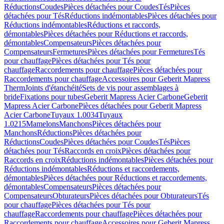
Réductions
Coudes
Pièces détachées pour Coudes
Tés
Pièces
détachées pour Tés
Réductions indémontables
Pièces détachées pour
Réductions indémontables
Réductions et raccords,
démontables
Pièces détachées pour Réductions et raccords,
démontables
Compensateurs
Pièces détachées pour
Compensateurs
Fermetures
Pièces détachées pour Fermetures
Tés
pour chauffage
Pièces détachées pour Tés pour
chauffage
Raccordements pour chauffage
Pièces détachées pour
Raccordements pour chauffage
Accessoires pour Geberit Mapress
Therm
Joints d'étanchéité
Sets de vis pour assemblages à
bride
Fixations pour tubes
Geberit Mapress Acier Carbone
Geberit
Mapress Acier Carbone
Pièces détachées pour Geberit Mapress
Acier Carbone
Tuyaux 1.0034
Tuyaux
1.0215
Mamelons
Manchons
Pièces détachées pour
Manchons
Réductions
Pièces détachées pour
Réductions
Coudes
Pièces détachées pour Coudes
Tés
Pièces
détachées pour Tés
Raccords en croix
Pièces détachées pour
Raccords en croix
Réductions indémontables
Pièces détachées pour
Réductions indémontables
Réductions et raccordements,
démontables
Pièces détachées pour Réductions et raccordements,
démontables
Compensateurs
Pièces détachées pour
Compensateurs
Obturateurs
Pièces détachées pour Obturateurs
Tés
pour chauffage
Pièces détachées pour Tés pour
chauffage
Raccordements pour chauffage
Pièces détachées pour
Raccordements pour chauffage
Accessoires pour Geberit Mapress