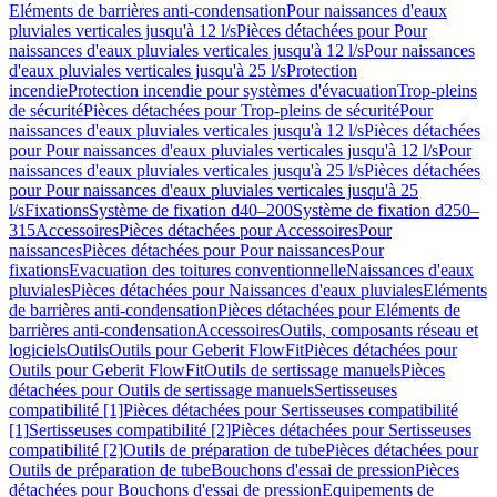
Eléments de barrières anti-condensation
Pour naissances d'eaux
pluviales verticales jusqu'à 12 l/s
Pièces détachées pour Pour
naissances d'eaux pluviales verticales jusqu'à 12 l/s
Pour naissances
d'eaux pluviales verticales jusqu'à 25 l/s
Protection
incendie
Protection incendie pour systèmes d'évacuation
Trop-pleins
de sécurité
Pièces détachées pour Trop-pleins de sécurité
Pour
naissances d'eaux pluviales verticales jusqu'à 12 l/s
Pièces détachées
pour Pour naissances d'eaux pluviales verticales jusqu'à 12 l/s
Pour
naissances d'eaux pluviales verticales jusqu'à 25 l/s
Pièces détachées
pour Pour naissances d'eaux pluviales verticales jusqu'à 25
l/s
Fixations
Système de fixation d40–200
Système de fixation d250–
315
Accessoires
Pièces détachées pour Accessoires
Pour
naissances
Pièces détachées pour Pour naissances
Pour
fixations
Evacuation des toitures conventionnelle
Naissances d'eaux
pluviales
Pièces détachées pour Naissances d'eaux pluviales
Eléments
de barrières anti-condensation
Pièces détachées pour Eléments de
barrières anti-condensation
Accessoires
Outils, composants réseau et
logiciels
Outils
Outils pour Geberit FlowFit
Pièces détachées pour
Outils pour Geberit FlowFit
Outils de sertissage manuels
Pièces
détachées pour Outils de sertissage manuels
Sertisseuses
compatibilité [1]
Pièces détachées pour Sertisseuses compatibilité
[1]
Sertisseuses compatibilité [2]
Pièces détachées pour Sertisseuses
compatibilité [2]
Outils de préparation de tube
Pièces détachées pour
Outils de préparation de tube
Bouchons d'essai de pression
Pièces
détachées pour Bouchons d'essai de pression
Equipements de