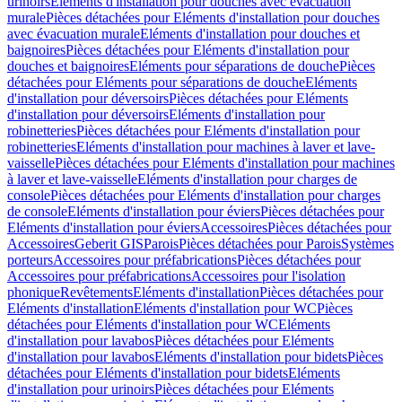
urinoirs
Eléments d'installation pour douches avec évacuation
murale
Pièces détachées pour Eléments d'installation pour douches
avec évacuation murale
Eléments d'installation pour douches et
baignoires
Pièces détachées pour Eléments d'installation pour
douches et baignoires
Eléments pour séparations de douche
Pièces
détachées pour Eléments pour séparations de douche
Eléments
d'installation pour déversoirs
Pièces détachées pour Eléments
d'installation pour déversoirs
Eléments d'installation pour
robinetteries
Pièces détachées pour Eléments d'installation pour
robinetteries
Eléments d'installation pour machines à laver et lave-
vaisselle
Pièces détachées pour Eléments d'installation pour machines
à laver et lave-vaisselle
Eléments d'installation pour charges de
console
Pièces détachées pour Eléments d'installation pour charges
de console
Eléments d'installation pour éviers
Pièces détachées pour
Eléments d'installation pour éviers
Accessoires
Pièces détachées pour
Accessoires
Geberit GIS
Parois
Pièces détachées pour Parois
Systèmes
porteurs
Accessoires pour préfabrications
Pièces détachées pour
Accessoires pour préfabrications
Accessoires pour l'isolation
phonique
Revêtements
Eléments d'installation
Pièces détachées pour
Eléments d'installation
Eléments d'installation pour WC
Pièces
détachées pour Eléments d'installation pour WC
Eléments
d'installation pour lavabos
Pièces détachées pour Eléments
d'installation pour lavabos
Eléments d'installation pour bidets
Pièces
détachées pour Eléments d'installation pour bidets
Eléments
d'installation pour urinoirs
Pièces détachées pour Eléments