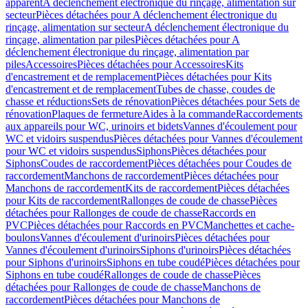
apparent
A déclenchement électronique du rinçage, alimentation sur
secteur
Pièces détachées pour A déclenchement électronique du
rinçage, alimentation sur secteur
A déclenchement électronique du
rinçage, alimentation par piles
Pièces détachées pour A
déclenchement électronique du rinçage, alimentation par
piles
Accessoires
Pièces détachées pour Accessoires
Kits
d'encastrement et de remplacement
Pièces détachées pour Kits
d'encastrement et de remplacement
Tubes de chasse, coudes de
chasse et réductions
Sets de rénovation
Pièces détachées pour Sets de
rénovation
Plaques de fermeture
Aides à la commande
Raccordements
aux appareils pour WC, urinoirs et bidets
Vannes d'écoulement pour
WC et vidoirs suspendus
Pièces détachées pour Vannes d'écoulement
pour WC et vidoirs suspendus
Siphons
Pièces détachées pour
Siphons
Coudes de raccordement
Pièces détachées pour Coudes de
raccordement
Manchons de raccordement
Pièces détachées pour
Manchons de raccordement
Kits de raccordement
Pièces détachées
pour Kits de raccordement
Rallonges de coude de chasse
Pièces
détachées pour Rallonges de coude de chasse
Raccords en
PVC
Pièces détachées pour Raccords en PVC
Manchettes et cache-
boulons
Vannes d'écoulement d'urinoirs
Pièces détachées pour
Vannes d'écoulement d'urinoirs
Siphons d'urinoirs
Pièces détachées
pour Siphons d'urinoirs
Siphons en tube coudé
Pièces détachées pour
Siphons en tube coudé
Rallonges de coude de chasse
Pièces
détachées pour Rallonges de coude de chasse
Manchons de
raccordement
Pièces détachées pour Manchons de