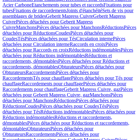
Acier Carbone
Etanchements pour tubes et raccords
Fixations pour
tubes
Fixations de raccordements
Joints d'étanchéité
Sets de vis pour
assemblages de brides
Geberit Mapress Cuivre
Geberit Mapress
Cuivre
Pièces détachées pour Geberit Mapress
Cuivre
Manchons
Pièces détachées pour Manchons
Réductions
Pièces
détachées pour Réductions
Coudes
Pièces détachées pour
Coudes
Tés
Pièces détachées pour Tés
Circulation interne
Pièces
détachées pour Circulation interne
Raccords en croix
Pièces
détachées pour Raccords en croix
Réductions indémontables
Pièces
détachées pour Réductions indémontables
Réductions et
raccordements, démontables
Pièces détachées pour Réductions et
raccordements, démontables
Obturateurs
Pièces détachées pour
Obturateurs
Raccordements
Pièces détachées pour
Raccordements
Tés pour chauffage
Pièces détachées pour Tés pour
chauffage
Raccordements pour chauffage
Pièces détachées pour
Raccordements pour chauffage
Geberit Mapress Cuivre, gaz
Pièces
détachées pour Geberit Mapress Cuivre, gaz
Manchons
Pièces
détachées pour Manchons
Réductions
Pièces détachées pour
Réductions
Coudes
Pièces détachées pour Coudes
Tés
Pièces
détachées pour Tés
Réductions indémontables
Pièces détachées pour
Réductions indémontables
Réductions et raccordements,
démontables
Pièces détachées pour Réductions et raccordements,
démontables
Obturateurs
Pièces détachées pour
Obturateurs
Raccordements
Pièces détachées pour
Raccordements
Accessoires pour Geberit Mapress Cuivre
Pièces