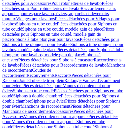
détachées pour Accessoires
Pour robinetteries de lavabo
Pièces
détachées pour Pour robinetteries de lavabo
Raccordements aux
appareils pour espace lavabo, éviers, appareils et déversoirs
muraux
Vidages pour lavabos
Pièces détachées pour Vidages pour
lavabos
Siphons en tube coudé
Pièces détachées pour Siphons en
tube coudé
Siphons en tube coudé, modèle gain de place
Pièces
détachées pour Siphons en tube coudé, modèle gain de
place
Siphons à tube plongeur pour lavabos
Pièces détachées pour
Siphons à tube plongeur pour lavabos
Siphons à tube plongeur pour
lavabos, modèle gain de place
Pièces détachées pour Siphons à tube
plongeur pour lavabos, modèle gain de place
Siphons à
encastrer
Pièces détachées pour Siphons à encastrer
Raccordements
de lavabo
Pièces détachées pour Raccordements de lavabo
Manchons
de raccordement
Coudes de
raccordement
Recouvrements
Raccords
Pièces détachées pour
Raccords
Joints
Tubes de trop-plein
Rallonges
Vannes d'écoulement
pour éviers
Pièces détachées pour Vannes d'écoulement pour
éviers
Siphons en tube coudé
Pièces détachées pour Siphons en tube
coudé
Siphons à double chambre
Pièces détachées pour Siphons à
double chambre
Siphons pour évier
Pièces détachées pour Siphons
pour évier
Manchons de raccordement
Pièces détachées pour
Manchons de raccordement
Accessoires
Pièces détachées pour
Accessoires
Vannes d'écoulement pour appareils
Pièces détachées
pour Vannes d'écoulement pour appareils
Siphons en tube
coudé
Pièces détachées pour Siphons en tube coudé
Siphons à