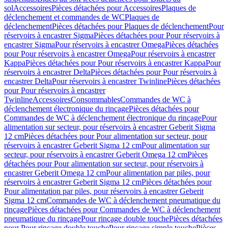
sol
Accessoires
Pièces détachées pour Accessoires
Plaques de
déclenchement et commandes de WC
Plaques de
déclenchement
Pièces détachées pour Plaques de déclenchement
Pour
réservoirs à encastrer Sigma
Pièces détachées pour Pour réservoirs à
encastrer Sigma
Pour réservoirs à encastrer Omega
Pièces détachées
pour Pour réservoirs à encastrer Omega
Pour réservoirs à encastrer
Kappa
Pièces détachées pour Pour réservoirs à encastrer Kappa
Pour
réservoirs à encastrer Delta
Pièces détachées pour Pour réservoirs à
encastrer Delta
Pour réservoirs à encastrer Twinline
Pièces détachées
pour Pour réservoirs à encastrer
Twinline
Accessoires
Consommables
Commandes de WC à
déclenchement électronique du rinçage
Pièces détachées pour
Commandes de WC à déclenchement électronique du rinçage
Pour
alimentation sur secteur, pour réservoirs à encastrer Geberit Sigma
12 cm
Pièces détachées pour Pour alimentation sur secteur, pour
réservoirs à encastrer Geberit Sigma 12 cm
Pour alimentation sur
secteur, pour réservoirs à encastrer Geberit Omega 12 cm
Pièces
détachées pour Pour alimentation sur secteur, pour réservoirs à
encastrer Geberit Omega 12 cm
Pour alimentation par piles, pour
réservoirs à encastrer Geberit Sigma 12 cm
Pièces détachées pour
Pour alimentation par piles, pour réservoirs à encastrer Geberit
Sigma 12 cm
Commandes de WC à déclenchement pneumatique du
rinçage
Pièces détachées pour Commandes de WC à déclenchement
pneumatique du rinçage
Pour rinçage double touche
Pièces détachées
pour Pour rinçage double touche
Pour rinçage simple touche
Pièces