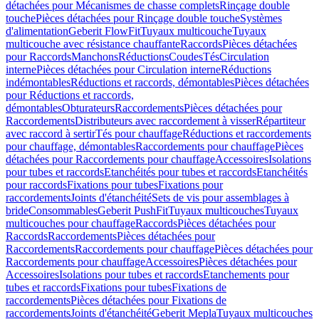
détachées pour Mécanismes de chasse complets
Rinçage double
touche
Pièces détachées pour Rinçage double touche
Systèmes
d'alimentation
Geberit FlowFit
Tuyaux multicouche
Tuyaux
multicouche avec résistance chauffante
Raccords
Pièces détachées
pour Raccords
Manchons
Réductions
Coudes
Tés
Circulation
interne
Pièces détachées pour Circulation interne
Réductions
indémontables
Réductions et raccords, démontables
Pièces détachées
pour Réductions et raccords,
démontables
Obturateurs
Raccordements
Pièces détachées pour
Raccordements
Distributeurs avec raccordement à visser
Répartiteur
avec raccord à sertir
Tés pour chauffage
Réductions et raccordements
pour chauffage, démontables
Raccordements pour chauffage
Pièces
détachées pour Raccordements pour chauffage
Accessoires
Isolations
pour tubes et raccords
Etanchéités pour tubes et raccords
Etanchéités
pour raccords
Fixations pour tubes
Fixations pour
raccordements
Joints d'étanchéité
Sets de vis pour assemblages à
bride
Consommables
Geberit PushFit
Tuyaux multicouches
Tuyaux
multicouches pour chauffage
Raccords
Pièces détachées pour
Raccords
Raccordements
Pièces détachées pour
Raccordements
Raccordements pour chauffage
Pièces détachées pour
Raccordements pour chauffage
Accessoires
Pièces détachées pour
Accessoires
Isolations pour tubes et raccords
Etanchements pour
tubes et raccords
Fixations pour tubes
Fixations de
raccordements
Pièces détachées pour Fixations de
raccordements
Joints d'étanchéité
Geberit Mepla
Tuyaux multicouches