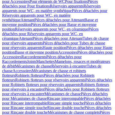
pour Accessoires
Pour eléments de WC
Pour fixations
Pièces
détachées pour Pour fixations
Réservoirs apparents
Réservoirs
apparents pour WC, en matière synthétique
Pièces détachées pour
Réservoirs apparents pour WC, en matière
synthétique
Attenant
Pièces détachées pour Attenant
Basse et
moyenne position
Pièces détachées pour Basse et moyenne
position
Réservoirs apparents pour WC, en céramique
Pièces
détachées pour Réservoirs apparents pour WC, en
céramique
Attenant
Pièces détachées pour Attenant
Tubes de chasse
pour réservoirs apparents
Pièces détachées pour Tubes de chasse
pour réservoirs apparents
Haute position
Pièces détachées pour Haute
position
Basse et moyenne position
Accessoires
Pièces détachées pour
Accessoires
Raccordements
Pièces détachées pour
Raccordements
Joints
Manchettes
Mamelons, rosaces et modérateurs
de débit
Mécanismes de chasse
Réservoirs à encastrer
Tubes de
chasse
Accessoires
Mécanismes de chasse et robinets
flotteurs
Robinets flotteurs
Pièces détachées pour Robinets
flotteurs
Robinets flotteurs pour réservoirs apparents
Pièces détachées
pour Robinets flotteurs pour réservoirs apparents
Robinets flotteurs
pour réservoirs à encastrer
Pièces détachées pour Robinets flotteurs
pour réservoirs à encastrer
Mécanismes de chasse
Pièces détachées
pour Mécanismes de chasse
Rinçage interrompable
Pièces détachées
pour Rinçage interrompable
Rinçage simple touche
Pièces détachées
pour Rinçage simple touche
Rinçage double touche
Pièces détachées
pour Rinçage double touche
Mécanismes de chasse complets
Pièces