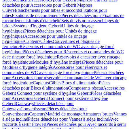
détachées pour Accessoires pour Geberit Mapress
Cuivre
Etanchements pour tubes et raccords
Fixations pour
tubes
Fixations de raccordements
Pièces détachées pour Fixations de
raccordements
Joints d'étanchéité
Sets de vis pour assemblages de
brides
Système d'hygiène Geberit
Unités de rinçage
hygiéniques
Pièces détachées pour Unités de rinçage
hygiéniques
Accessoires pour unités de rinçage
hygiéniques
Capteurs
Câbles
Couvertures et plaques de
fermeture
Réservoirs et commandes de WC avec rinçage forcé
hygiénique
Pièces détachées pour Réservoirs et commandes de WC
avec rinçage forcé hygiénique
Réservoirs à encastrer avec rinçage
forcé hygiénique
Modules d’hygiène intégrés
Pièces détachées pour
Modules d’hygiène intégrés
Accessoires pour réservoirs et
commandes de WC avec rinçage forcé hygiénique
Pièces détachées
pour Accessoires pour réservoirs et commandes de WC avec rinçage
forcé hygiénique
Capteurs
Câbles
Blocs d’alimentation
Pièces
détachées pour Blocs d’alimentation
Composants réseau
Accessoires
Geberit Connect pour système d'hygiène Geberit
Pièces détachées
pour Accessoires Geberit Connect pour système d'hygiène
Geberit
Gateways
Pièces détachées pour
Gateways
Convertisseurs
Pièces détachées pour
Convertisseurs
Capteurs
Matériel de montage
Armatures brutes
Vannes
à siège incliné
Pièces détachées pour Vannes à siège incliné
Avec
raccords à sertir FlowFit
Pièces détachées pour Avec raccords à sertir