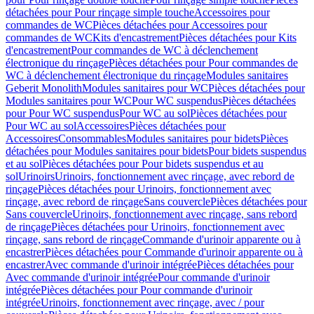
détachées pour Pour rinçage simple touche
Accessoires pour
commandes de WC
Pièces détachées pour Accessoires pour
commandes de WC
Kits d'encastrement
Pièces détachées pour Kits
d'encastrement
Pour commandes de WC à déclenchement
électronique du rinçage
Pièces détachées pour Pour commandes de
WC à déclenchement électronique du rinçage
Modules sanitaires
Geberit Monolith
Modules sanitaires pour WC
Pièces détachées pour
Modules sanitaires pour WC
Pour WC suspendus
Pièces détachées
pour Pour WC suspendus
Pour WC au sol
Pièces détachées pour
Pour WC au sol
Accessoires
Pièces détachées pour
Accessoires
Consommables
Modules sanitaires pour bidets
Pièces
détachées pour Modules sanitaires pour bidets
Pour bidets suspendus
et au sol
Pièces détachées pour Pour bidets suspendus et au
sol
Urinoirs
Urinoirs, fonctionnement avec rinçage, avec rebord de
rinçage
Pièces détachées pour Urinoirs, fonctionnement avec
rinçage, avec rebord de rinçage
Sans couvercle
Pièces détachées pour
Sans couvercle
Urinoirs, fonctionnement avec rinçage, sans rebord
de rinçage
Pièces détachées pour Urinoirs, fonctionnement avec
rinçage, sans rebord de rinçage
Commande d'urinoir apparente ou à
encastrer
Pièces détachées pour Commande d'urinoir apparente ou à
encastrer
Avec commande d'urinoir intégrée
Pièces détachées pour
Avec commande d'urinoir intégrée
Pour commande d'urinoir
intégrée
Pièces détachées pour Pour commande d'urinoir
intégrée
Urinoirs, fonctionnement avec rinçage, avec / pour