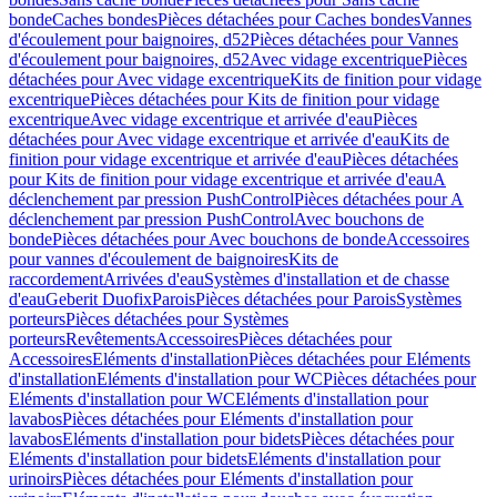
bonde
Caches bondes
Pièces détachées pour Caches bondes
Vannes
d'écoulement pour baignoires, d52
Pièces détachées pour Vannes
d'écoulement pour baignoires, d52
Avec vidage excentrique
Pièces
détachées pour Avec vidage excentrique
Kits de finition pour vidage
excentrique
Pièces détachées pour Kits de finition pour vidage
excentrique
Avec vidage excentrique et arrivée d'eau
Pièces
détachées pour Avec vidage excentrique et arrivée d'eau
Kits de
finition pour vidage excentrique et arrivée d'eau
Pièces détachées
pour Kits de finition pour vidage excentrique et arrivée d'eau
A
déclenchement par pression PushControl
Pièces détachées pour A
déclenchement par pression PushControl
Avec bouchons de
bonde
Pièces détachées pour Avec bouchons de bonde
Accessoires
pour vannes d'écoulement de baignoires
Kits de
raccordement
Arrivées d'eau
Systèmes d'installation et de chasse
d'eau
Geberit Duofix
Parois
Pièces détachées pour Parois
Systèmes
porteurs
Pièces détachées pour Systèmes
porteurs
Revêtements
Accessoires
Pièces détachées pour
Accessoires
Eléments d'installation
Pièces détachées pour Eléments
d'installation
Eléments d'installation pour WC
Pièces détachées pour
Eléments d'installation pour WC
Eléments d'installation pour
lavabos
Pièces détachées pour Eléments d'installation pour
lavabos
Eléments d'installation pour bidets
Pièces détachées pour
Eléments d'installation pour bidets
Eléments d'installation pour
urinoirs
Pièces détachées pour Eléments d'installation pour