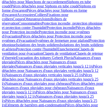
détachées pour Manchons de raccordement
Siphons en tube
coudé
Pièces détachées pour Siphons en tube coudé
Siphons en
forme d'escargot
Pièces détachées pour Siphons en forme
d'escargot
Accessoires
Colliers
Fixations pour
colliers
Coques
Obturateurs
Joints
Boîtiers de
réservation
Consommables
Protection incendie, protection phonique
et protection contre l'humidité
Protection incendie
Pièces détachées
pour Protection incendie
Protection incendie pour systèmes
d'évacuation
Pièces détachées pour Protection incendie pour
systèmes d'évacuation
Systèmes de fermeture pour plafond
Protection
phonique
Isolations des bruits solidiens
Isolations des bruits solidiens
et aériens
Protection contre l'humidité
Etanchements
Clapets de
ventilation pour évacuation
Clapets de ventilation
Clapets de retenue
d’énergie
Evacuation des toitures Geberit Pluvia
Naissances d'eaux
pluviales
Pièces détachées pour Naissances d'eaux
pluviales
Naissances d'eaux pluviales verticales jusqu'à 12 l/s
Pièces
détachées pour Naissances d'eaux pluviales verticales jusqu'à 12
l/s
Naissances d'eaux pluviales verticales jusqu'à 25 l/s
Pièces
détachées pour Naissances d'eaux pluviales verticales jusqu'à 25
l/s
Naissances d'eaux pluviales pour chéneaux
Pièces détachées pour
Naissances d'eaux pluviales pour chéneaux
Naissances d'eaux
pluviales jusqu'à 12 l/s
Pièces détachées pour Naissances d'eaux
pluviales jusqu'à 12 l/s
Naissances d'eaux pluviales jusqu'à 25
l/s
Pièces détachées pour Naissances d'eaux pluviales jusqu'à 25
l/s
Eléments de barrières anti-condensation
Pièces détachées pour