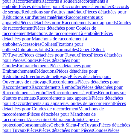
pour Raccordements
Raccords à souder
Raccordements à
emboîter
Pièces détachées pour Raccordements à emboîter
Raccords
de serrage
Réductions sur d'autres matériaux
Pièces détachées pour
Réductions sur d'autres matériaux
Raccordements aux
appareils
Pièces détachées pour Raccordements aux appareils
Coudes
de raccordement
Pièces détachées pour Coudes de
raccordement
Manchons de raccordement à emboîter
Pièces
détachées pour Manchons de raccordement à
emboîter
Accessoires
Colliers
Fixations pour
colliers
Obturateurs
Joints
Consommables
Geberit Silent-
PP
Tuyaux
Pièces détachées pour Tuyaux
Pièces
Pièces détachées
pour Pièces
Coudes
Pièces détachées pour
Coudes
Embranchements
Pièces détachées pour
Embranchements
Réductions
Pièces détachées pour
Réductions
Ouvertures de nettoyage
Pièces détachées pour
Ouvertures de nettoyage
Raccordements
Pièces détachées pour
Raccordements
Raccordements à emboîter
Pièces détachées pour
Raccordements à emboîter
Raccordements à griffes
Réductions sur
d'autres matériaux
Raccordements aux appareils
Pièces détachées
pour Raccordements aux appareils
Coudes de raccordement
Pièces
détachées pour Coudes de raccordement
Manchons de
raccordement
Pièces détachées pour Manchons de
raccordement
Accessoires
Obturateurs
Joints
Cape de
protection
Consommables
Geberit Silent-Pro
Tuyaux
Pièces détachées
pour Tuyaux
Pièces
Pièces détachées pour Pièces
Coudes
Pièces