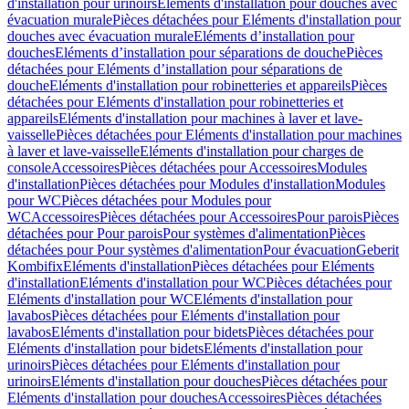
d'installation pour urinoirs
Eléments d'installation pour douches avec
évacuation murale
Pièces détachées pour Eléments d'installation pour
douches avec évacuation murale
Eléments d’installation pour
douches
Eléments d’installation pour séparations de douche
Pièces
détachées pour Eléments d’installation pour séparations de
douche
Eléments d'installation pour robinetteries et appareils
Pièces
détachées pour Eléments d'installation pour robinetteries et
appareils
Eléments d'installation pour machines à laver et lave-
vaisselle
Pièces détachées pour Eléments d'installation pour machines
à laver et lave-vaisselle
Eléments d'installation pour charges de
console
Accessoires
Pièces détachées pour Accessoires
Modules
d'installation
Pièces détachées pour Modules d'installation
Modules
pour WC
Pièces détachées pour Modules pour
WC
Accessoires
Pièces détachées pour Accessoires
Pour parois
Pièces
détachées pour Pour parois
Pour systèmes d'alimentation
Pièces
détachées pour Pour systèmes d'alimentation
Pour évacuation
Geberit
Kombifix
Eléments d'installation
Pièces détachées pour Eléments
d'installation
Eléments d'installation pour WC
Pièces détachées pour
Eléments d'installation pour WC
Eléments d'installation pour
lavabos
Pièces détachées pour Eléments d'installation pour
lavabos
Eléments d'installation pour bidets
Pièces détachées pour
Eléments d'installation pour bidets
Eléments d'installation pour
urinoirs
Pièces détachées pour Eléments d'installation pour
urinoirs
Eléments d'installation pour douches
Pièces détachées pour
Eléments d'installation pour douches
Accessoires
Pièces détachées