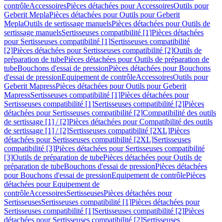
contrôle
Accessoires
Pièces détachées pour Accessoires
Outils pour
Geberit Mepla
Pièces détachées pour Outils pour Geberit
Mepla
Outils de sertissage manuels
Pièces détachées pour Outils de
sertissage manuels
Sertisseuses compatibilité [1]
Pièces détachées
pour Sertisseuses compatibilité [1]
Sertisseuses compatibilité
[2]
Pièces détachées pour Sertisseuses compatibilité [2]
Outils de
préparation de tube
Pièces détachées pour Outils de préparation de
tube
Bouchons d'essai de pression
Pièces détachées pour Bouchons
d'essai de pression
Equipement de contrôle
Accessoires
Outils pour
Geberit Mapress
Pièces détachées pour Outils pour Geberit
Mapress
Sertisseuses compatibilité [1]
Pièces détachées pour
Sertisseuses compatibilité [1]
Sertisseuses compatibilité [2]
Pièces
détachées pour Sertisseuses compatibilité [2]
Compatibilité des outils
de sertissage [1] / [2]
Pièces détachées pour Compatibilité des outils
de sertissage [1] / [2]
Sertisseuses compatibilité [2XL]
Pièces
détachées pour Sertisseuses compatibilité [2XL]
Sertisseuses
compatibilité [3]
Pièces détachées pour Sertisseuses compatibilité
[3]
Outils de préparation de tube
Pièces détachées pour Outils de
préparation de tube
Bouchons d'essai de pression
Pièces détachées
pour Bouchons d'essai de pression
Equipement de contrôle
Pièces
détachées pour Equipement de
contrôle
Accessoires
Sertisseuses
Pièces détachées pour
Sertisseuses
Sertisseuses compatibilité [1]
Pièces détachées pour
Sertisseuses compatibilité [1]
Sertisseuses compatibilité [2]
Pièces
détachées pour Sertisseuses compatibilité [2]
Sertisseuses