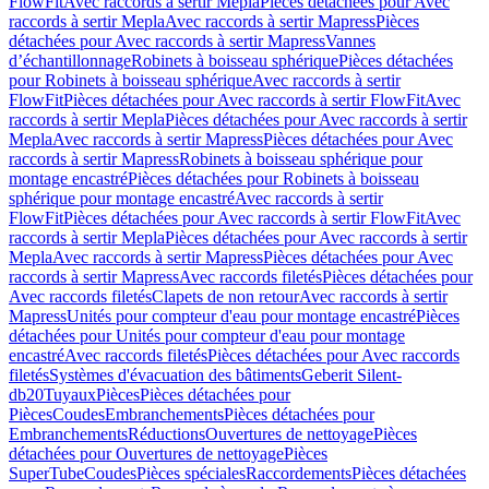
FlowFit
Avec raccords à sertir Mepla
Pièces détachées pour Avec
raccords à sertir Mepla
Avec raccords à sertir Mapress
Pièces
détachées pour Avec raccords à sertir Mapress
Vannes
d’échantillonnage
Robinets à boisseau sphérique
Pièces détachées
pour Robinets à boisseau sphérique
Avec raccords à sertir
FlowFit
Pièces détachées pour Avec raccords à sertir FlowFit
Avec
raccords à sertir Mepla
Pièces détachées pour Avec raccords à sertir
Mepla
Avec raccords à sertir Mapress
Pièces détachées pour Avec
raccords à sertir Mapress
Robinets à boisseau sphérique pour
montage encastré
Pièces détachées pour Robinets à boisseau
sphérique pour montage encastré
Avec raccords à sertir
FlowFit
Pièces détachées pour Avec raccords à sertir FlowFit
Avec
raccords à sertir Mepla
Pièces détachées pour Avec raccords à sertir
Mepla
Avec raccords à sertir Mapress
Pièces détachées pour Avec
raccords à sertir Mapress
Avec raccords filetés
Pièces détachées pour
Avec raccords filetés
Clapets de non retour
Avec raccords à sertir
Mapress
Unités pour compteur d'eau pour montage encastré
Pièces
détachées pour Unités pour compteur d'eau pour montage
encastré
Avec raccords filetés
Pièces détachées pour Avec raccords
filetés
Systèmes d'évacuation des bâtiments
Geberit Silent-
db20
Tuyaux
Pièces
Pièces détachées pour
Pièces
Coudes
Embranchements
Pièces détachées pour
Embranchements
Réductions
Ouvertures de nettoyage
Pièces
détachées pour Ouvertures de nettoyage
Pièces
SuperTube
Coudes
Pièces spéciales
Raccordements
Pièces détachées