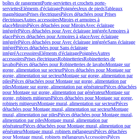
boîtes de rangement
Porte-serviettes et crochets porte-
serviettes
Eléments d'éclairage
Poignées
Jeux de pieds
Tableaux
magnétiques
Prises électriques
Pièces détachées pour Prises
électriques
Autres accessoires
Miroirs et armoires à
glace
Miroirs
Pièces détachées pour Miroirs
Avec éclairage
intégrée
Pièces détachées pour Avec éclairage intégrée
Armoires à
glace
Pièces détachées pour Armoires à glace
Avec éclairage
intégrée
Pièces détachées pour Avec éclairage intégrée
Sans éclairage
intégré
Pièces détachées pour Sans éclairage
intégré
Accessoires
Eléments d'éclairage
Poignées
Autres
accessoires
Prises électriques
Robinetteries
Robinetteries de
lavabo
Pièces détachées pour Robinetteries de lavabo
Montage sur
gorge, alimentation sur secteur
Pièces détachées pour Montage sur
gorge, alimentation sur secteur
Montage sur gorge, alimentation par
piles
Pièces détachées pour Montage sur gorge, alimentation par
piles
Montage sur gorge, alimentation par générateur
Pièces détachées
pour Montage sur gorge, alimentation par générateur
Montage sur
gorge, robinets mitigeurs
Pièces détachées pour Montage sur gorge,
robinets mitigeurs
Montage mural, alimentation sur secteur
Pièces
détachées pour Montage mural, alimentation sur secteur
Montage
mural, alimentation par piles
Pièces détachées pour Montage mural,
alimentation par piles
Montage mural, alimentation par
générateur
Pièces détachées pour Montage mural, alimentation par
générateur
Montage mural, robinets mélangeurs
Pièces détachées
pour Montage mural, robinets mélangeurs
Accessoires
Pièces