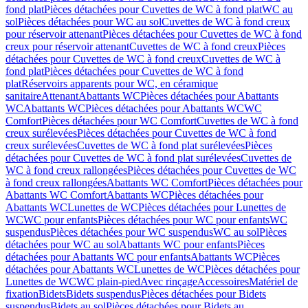
fond plat
Pièces détachées pour Cuvettes de WC à fond plat
WC au
sol
Pièces détachées pour WC au sol
Cuvettes de WC à fond creux
pour réservoir attenant
Pièces détachées pour Cuvettes de WC à fond
creux pour réservoir attenant
Cuvettes de WC à fond creux
Pièces
détachées pour Cuvettes de WC à fond creux
Cuvettes de WC à
fond plat
Pièces détachées pour Cuvettes de WC à fond
plat
Réservoirs apparents pour WC, en céramique
sanitaire
Attenant
Abattants WC
Pièces détachées pour Abattants
WC
Abattants WC
Pièces détachées pour Abattants WC
WC
Comfort
Pièces détachées pour WC Comfort
Cuvettes de WC à fond
creux surélevées
Pièces détachées pour Cuvettes de WC à fond
creux surélevées
Cuvettes de WC à fond plat surélevées
Pièces
détachées pour Cuvettes de WC à fond plat surélevées
Cuvettes de
WC à fond creux rallongées
Pièces détachées pour Cuvettes de WC
à fond creux rallongées
Abattants WC Comfort
Pièces détachées pour
Abattants WC Comfort
Abattants WC
Pièces détachées pour
Abattants WC
Lunettes de WC
Pièces détachées pour Lunettes de
WC
WC pour enfants
Pièces détachées pour WC pour enfants
WC
suspendus
Pièces détachées pour WC suspendus
WC au sol
Pièces
détachées pour WC au sol
Abattants WC pour enfants
Pièces
détachées pour Abattants WC pour enfants
Abattants WC
Pièces
détachées pour Abattants WC
Lunettes de WC
Pièces détachées pour
Lunettes de WC
WC plain-pied
Avec rinçage
Accessoires
Matériel de
fixation
Bidets
Bidets suspendus
Pièces détachées pour Bidets
suspendus
Bidets au sol
Pièces détachées pour Bidets au