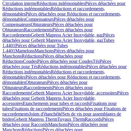
Circulation interne
Réductions indémontables
Pièces détachées pour
Réductions indémontables
Réductions et raccordements,
démontables
Pièces détachées pour Réductions et raccordements,
démontables
Compensateurs
Pièces détachées pour
Compensateurs
Obturateurs
Pièces détachées pour
Obturateurs
Raccordements
Pièces détachées pour
Raccordements
Geberit Mapress Acier Inoxydable, gaz
Pièces
détachées pour Geberit Mapress Acier Inoxydable, gaz
Tubes
1.4401
Pièces détachées pour Tubes
1.4401
Mamelons
Manchons
Pièces détachées pour
Manchons
Réductions
Pièces détachées pour
Réductions
Coudes
Pièces détachées pour Coudes
Tés
Pièces
détachées pour Tés
Réductions indémontables
Pièces détachées pour
Réductions indémontables
Réductions et raccordements,
démontables
Pièces détachées pour Réductions et raccordements,
démontables
Obturateurs
Pièces détachées pour
Obturateurs
Raccordements
Pièces détachées pour
Raccordements
Geberit Mapress Acier Inoxydable, accessoires
Pièces
détachées pour Geberit Mapress Acier Inoxydable,
accessoires
Etanchements pour tubes et raccords
Fixations pour
tubes
Fixations de raccordements
Pièces détachées pour Fixations de
raccordements
Joints d'étanchéité
Sets de vis pour assemblages de
brides
Geberit Mapress Therm
Tuyaux Therm
Raccords
Pièces
détachées pour Raccords
Manchons
Pièces détachées pour
Manchons
Réductions
Pièces détachées pour