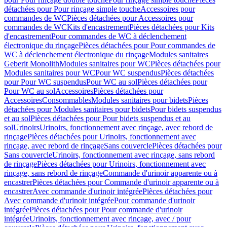
détachées pour Pour rinçage simple touche
Accessoires pour
commandes de WC
Pièces détachées pour Accessoires pour
commandes de WC
Kits d'encastrement
Pièces détachées pour Kits
d'encastrement
Pour commandes de WC à déclenchement
électronique du rinçage
Pièces détachées pour Pour commandes de
WC à déclenchement électronique du rinçage
Modules sanitaires
Geberit Monolith
Modules sanitaires pour WC
Pièces détachées pour
Modules sanitaires pour WC
Pour WC suspendus
Pièces détachées
pour Pour WC suspendus
Pour WC au sol
Pièces détachées pour
Pour WC au sol
Accessoires
Pièces détachées pour
Accessoires
Consommables
Modules sanitaires pour bidets
Pièces
détachées pour Modules sanitaires pour bidets
Pour bidets suspendus
et au sol
Pièces détachées pour Pour bidets suspendus et au
sol
Urinoirs
Urinoirs, fonctionnement avec rinçage, avec rebord de
rinçage
Pièces détachées pour Urinoirs, fonctionnement avec
rinçage, avec rebord de rinçage
Sans couvercle
Pièces détachées pour
Sans couvercle
Urinoirs, fonctionnement avec rinçage, sans rebord
de rinçage
Pièces détachées pour Urinoirs, fonctionnement avec
rinçage, sans rebord de rinçage
Commande d'urinoir apparente ou à
encastrer
Pièces détachées pour Commande d'urinoir apparente ou à
encastrer
Avec commande d'urinoir intégrée
Pièces détachées pour
Avec commande d'urinoir intégrée
Pour commande d'urinoir
intégrée
Pièces détachées pour Pour commande d'urinoir
intégrée
Urinoirs, fonctionnement avec rinçage, avec / pour