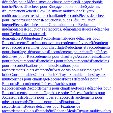
détachées pour Mécanismes de chasse complets
Rinçage double
touche
Pièces détachées pour Rinçage double touche
Systèmes
d'alimentation
Geberit FlowFit
Tuyaux multicouche
Tuyaux
multicouche avec résistance chauffante
Raccords
Pièces détachées
pour Raccords
Manchons
Réductions
Coudes
Tés
Circulation
interne
Pièces détachées pour Circulation interne
Réductions
indémontables
Réductions et raccords, démontables
Pièces détachées
pour Réductions et raccords,
démontables
Obturateurs
Raccordements
Pièces détachées pour
Raccordements
Distributeurs avec raccordement à visser
Répartiteur
avec raccord à sertir
Tés pour chauffage
Réductions et raccordements
pour chauffage, démontables
Raccordements pour chauffage
Pièces
détachées pour Raccordements pour chauffage
Accessoires
Isolations
pour tubes et raccords
Etanchéités pour tubes et raccords
Etanchéités
pour raccords
Fixations pour tubes
Fixations pour
raccordements
Joints d'étanchéité
Sets de vis pour assemblages à
bride
Consommables
Geberit PushFit
Tuyaux multicouches
Tuyaux
multicouches pour chauffage
Raccords
Pièces détachées pour
Raccords
Raccordements
Pièces détachées pour
Raccordements
Raccordements pour chauffage
Pièces détachées pour
Raccordements pour chauffage
Accessoires
Pièces détachées pour
Accessoires
Isolations pour tubes et raccords
Etanchements pour
tubes et raccords
Fixations pour tubes
Fixations de
raccordements
Pièces détachées pour Fixations de
raccordements
Joints d'étanchéité
Geberit Mepla
Tuyaux multicouches