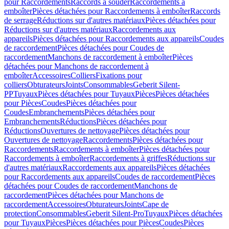
pour Raccordements
Raccords à souder
Raccordements à
emboîter
Pièces détachées pour Raccordements à emboîter
Raccords
de serrage
Réductions sur d'autres matériaux
Pièces détachées pour
Réductions sur d'autres matériaux
Raccordements aux
appareils
Pièces détachées pour Raccordements aux appareils
Coudes
de raccordement
Pièces détachées pour Coudes de
raccordement
Manchons de raccordement à emboîter
Pièces
détachées pour Manchons de raccordement à
emboîter
Accessoires
Colliers
Fixations pour
colliers
Obturateurs
Joints
Consommables
Geberit Silent-
PP
Tuyaux
Pièces détachées pour Tuyaux
Pièces
Pièces détachées
pour Pièces
Coudes
Pièces détachées pour
Coudes
Embranchements
Pièces détachées pour
Embranchements
Réductions
Pièces détachées pour
Réductions
Ouvertures de nettoyage
Pièces détachées pour
Ouvertures de nettoyage
Raccordements
Pièces détachées pour
Raccordements
Raccordements à emboîter
Pièces détachées pour
Raccordements à emboîter
Raccordements à griffes
Réductions sur
d'autres matériaux
Raccordements aux appareils
Pièces détachées
pour Raccordements aux appareils
Coudes de raccordement
Pièces
détachées pour Coudes de raccordement
Manchons de
raccordement
Pièces détachées pour Manchons de
raccordement
Accessoires
Obturateurs
Joints
Cape de
protection
Consommables
Geberit Silent-Pro
Tuyaux
Pièces détachées
pour Tuyaux
Pièces
Pièces détachées pour Pièces
Coudes
Pièces