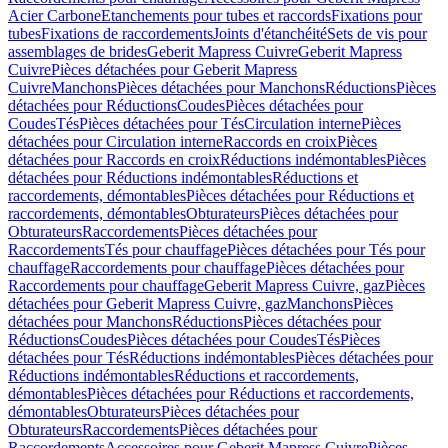
Acier Carbone
Etanchements pour tubes et raccords
Fixations pour
tubes
Fixations de raccordements
Joints d'étanchéité
Sets de vis pour
assemblages de brides
Geberit Mapress Cuivre
Geberit Mapress
Cuivre
Pièces détachées pour Geberit Mapress
Cuivre
Manchons
Pièces détachées pour Manchons
Réductions
Pièces
détachées pour Réductions
Coudes
Pièces détachées pour
Coudes
Tés
Pièces détachées pour Tés
Circulation interne
Pièces
détachées pour Circulation interne
Raccords en croix
Pièces
détachées pour Raccords en croix
Réductions indémontables
Pièces
détachées pour Réductions indémontables
Réductions et
raccordements, démontables
Pièces détachées pour Réductions et
raccordements, démontables
Obturateurs
Pièces détachées pour
Obturateurs
Raccordements
Pièces détachées pour
Raccordements
Tés pour chauffage
Pièces détachées pour Tés pour
chauffage
Raccordements pour chauffage
Pièces détachées pour
Raccordements pour chauffage
Geberit Mapress Cuivre, gaz
Pièces
détachées pour Geberit Mapress Cuivre, gaz
Manchons
Pièces
détachées pour Manchons
Réductions
Pièces détachées pour
Réductions
Coudes
Pièces détachées pour Coudes
Tés
Pièces
détachées pour Tés
Réductions indémontables
Pièces détachées pour
Réductions indémontables
Réductions et raccordements,
démontables
Pièces détachées pour Réductions et raccordements,
démontables
Obturateurs
Pièces détachées pour
Obturateurs
Raccordements
Pièces détachées pour
Raccordements
Accessoires pour Geberit Mapress Cuivre
Pièces