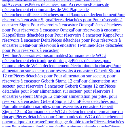
sol
Accessoires
Pièces détachées pour Accessoires
Plaques de
déclenchement et commandes de WC
Plaques de
déclenchement
Pièces détachées pour Plaques de déclenchement
Pour
réservoirs à encastrer Sigma
Pièces détachées pour Pour réservoirs à
encastrer Sigma
Pour réservoirs à encastrer Omega
Pièces détachées
pour Pour réservoirs à encastrer Omega
Pour réservoirs à encastrer
Kappa
Pièces détachées pour Pour réservoirs à encastrer Kappa
Pour
réservoirs à encastrer Delta
Pièces détachées pour Pour réservoirs à
encastrer Delta
Pour réservoirs à encastrer Twinline
Pièces détachées
pour Pour réservoirs à encastrer
Twinline
Accessoires
Consommables
Commandes de WC à
déclenchement électronique du rinçage
Pièces détachées pour
Commandes de WC à déclenchement électronique du rinçage
Pour
alimentation sur secteur, pour réservoirs à encastrer Geberit Sigma
12 cm
Pièces détachées pour Pour alimentation sur secteur, pour
réservoirs à encastrer Geberit Sigma 12 cm
Pour alimentation sur
secteur, pour réservoirs à encastrer Geberit Omega 12 cm
Pièces
détachées pour Pour alimentation sur secteur, pour réservoirs à
encastrer Geberit Omega 12 cm
Pour alimentation par piles, pour
réservoirs à encastrer Geberit Sigma 12 cm
Pièces détachées pour
Pour alimentation par piles, pour réservoirs à encastrer Geberit
Sigma 12 cm
Commandes de WC à déclenchement pneumatique du
rinçage
Pièces détachées pour Commandes de WC à déclenchement
pneumatique du rinçage
Pour rinçage double touche
Pièces détachées
pour Pour rinçage double touche
Pour rinçage simple touche
Pièces