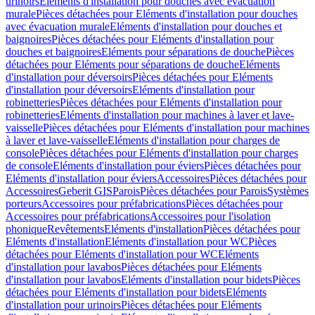
urinoirs
Eléments d'installation pour douches avec évacuation
murale
Pièces détachées pour Eléments d'installation pour douches
avec évacuation murale
Eléments d'installation pour douches et
baignoires
Pièces détachées pour Eléments d'installation pour
douches et baignoires
Eléments pour séparations de douche
Pièces
détachées pour Eléments pour séparations de douche
Eléments
d'installation pour déversoirs
Pièces détachées pour Eléments
d'installation pour déversoirs
Eléments d'installation pour
robinetteries
Pièces détachées pour Eléments d'installation pour
robinetteries
Eléments d'installation pour machines à laver et lave-
vaisselle
Pièces détachées pour Eléments d'installation pour machines
à laver et lave-vaisselle
Eléments d'installation pour charges de
console
Pièces détachées pour Eléments d'installation pour charges
de console
Eléments d'installation pour éviers
Pièces détachées pour
Eléments d'installation pour éviers
Accessoires
Pièces détachées pour
Accessoires
Geberit GIS
Parois
Pièces détachées pour Parois
Systèmes
porteurs
Accessoires pour préfabrications
Pièces détachées pour
Accessoires pour préfabrications
Accessoires pour l'isolation
phonique
Revêtements
Eléments d'installation
Pièces détachées pour
Eléments d'installation
Eléments d'installation pour WC
Pièces
détachées pour Eléments d'installation pour WC
Eléments
d'installation pour lavabos
Pièces détachées pour Eléments
d'installation pour lavabos
Eléments d'installation pour bidets
Pièces
détachées pour Eléments d'installation pour bidets
Eléments
d'installation pour urinoirs
Pièces détachées pour Eléments