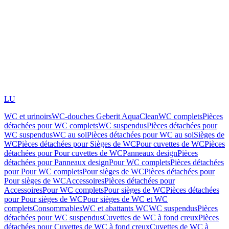
LU
WC et urinoirs
WC-douches Geberit AquaClean
WC complets
Pièces
détachées pour WC complets
WC suspendus
Pièces détachées pour
WC suspendus
WC au sol
Pièces détachées pour WC au sol
Sièges de
WC
Pièces détachées pour Sièges de WC
Pour cuvettes de WC
Pièces
détachées pour Pour cuvettes de WC
Panneaux design
Pièces
détachées pour Panneaux design
Pour WC complets
Pièces détachées
pour Pour WC complets
Pour sièges de WC
Pièces détachées pour
Pour sièges de WC
Accessoires
Pièces détachées pour
Accessoires
Pour WC complets
Pour sièges de WC
Pièces détachées
pour Pour sièges de WC
Pour sièges de WC et WC
complets
Consommables
WC et abattants WC
WC suspendus
Pièces
détachées pour WC suspendus
Cuvettes de WC à fond creux
Pièces
détachées pour Cuvettes de WC à fond creux
Cuvettes de WC à