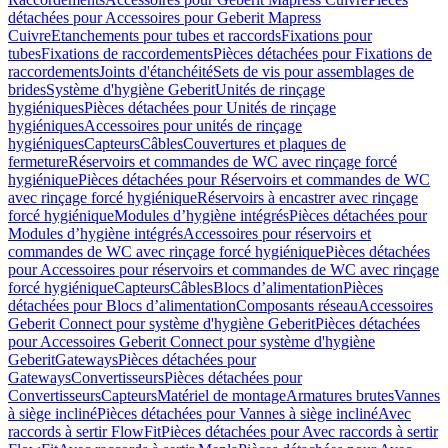
détachées pour Accessoires pour Geberit Mapress
Cuivre
Etanchements pour tubes et raccords
Fixations pour
tubes
Fixations de raccordements
Pièces détachées pour Fixations de
raccordements
Joints d'étanchéité
Sets de vis pour assemblages de
brides
Système d'hygiène Geberit
Unités de rinçage
hygiéniques
Pièces détachées pour Unités de rinçage
hygiéniques
Accessoires pour unités de rinçage
hygiéniques
Capteurs
Câbles
Couvertures et plaques de
fermeture
Réservoirs et commandes de WC avec rinçage forcé
hygiénique
Pièces détachées pour Réservoirs et commandes de WC
avec rinçage forcé hygiénique
Réservoirs à encastrer avec rinçage
forcé hygiénique
Modules d’hygiène intégrés
Pièces détachées pour
Modules d’hygiène intégrés
Accessoires pour réservoirs et
commandes de WC avec rinçage forcé hygiénique
Pièces détachées
pour Accessoires pour réservoirs et commandes de WC avec rinçage
forcé hygiénique
Capteurs
Câbles
Blocs d’alimentation
Pièces
détachées pour Blocs d’alimentation
Composants réseau
Accessoires
Geberit Connect pour système d'hygiène Geberit
Pièces détachées
pour Accessoires Geberit Connect pour système d'hygiène
Geberit
Gateways
Pièces détachées pour
Gateways
Convertisseurs
Pièces détachées pour
Convertisseurs
Capteurs
Matériel de montage
Armatures brutes
Vannes
à siège incliné
Pièces détachées pour Vannes à siège incliné
Avec
raccords à sertir FlowFit
Pièces détachées pour Avec raccords à sertir