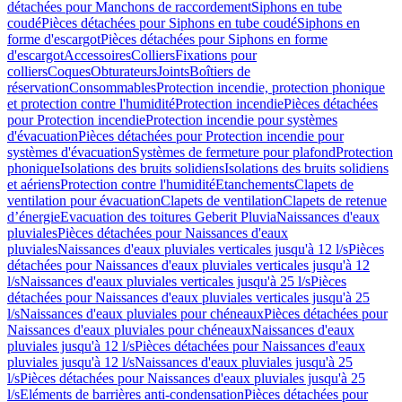
détachées pour Manchons de raccordement
Siphons en tube
coudé
Pièces détachées pour Siphons en tube coudé
Siphons en
forme d'escargot
Pièces détachées pour Siphons en forme
d'escargot
Accessoires
Colliers
Fixations pour
colliers
Coques
Obturateurs
Joints
Boîtiers de
réservation
Consommables
Protection incendie, protection phonique
et protection contre l'humidité
Protection incendie
Pièces détachées
pour Protection incendie
Protection incendie pour systèmes
d'évacuation
Pièces détachées pour Protection incendie pour
systèmes d'évacuation
Systèmes de fermeture pour plafond
Protection
phonique
Isolations des bruits solidiens
Isolations des bruits solidiens
et aériens
Protection contre l'humidité
Etanchements
Clapets de
ventilation pour évacuation
Clapets de ventilation
Clapets de retenue
d’énergie
Evacuation des toitures Geberit Pluvia
Naissances d'eaux
pluviales
Pièces détachées pour Naissances d'eaux
pluviales
Naissances d'eaux pluviales verticales jusqu'à 12 l/s
Pièces
détachées pour Naissances d'eaux pluviales verticales jusqu'à 12
l/s
Naissances d'eaux pluviales verticales jusqu'à 25 l/s
Pièces
détachées pour Naissances d'eaux pluviales verticales jusqu'à 25
l/s
Naissances d'eaux pluviales pour chéneaux
Pièces détachées pour
Naissances d'eaux pluviales pour chéneaux
Naissances d'eaux
pluviales jusqu'à 12 l/s
Pièces détachées pour Naissances d'eaux
pluviales jusqu'à 12 l/s
Naissances d'eaux pluviales jusqu'à 25
l/s
Pièces détachées pour Naissances d'eaux pluviales jusqu'à 25
l/s
Eléments de barrières anti-condensation
Pièces détachées pour