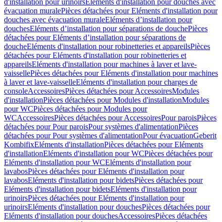
d'installation pour urinoirs
Eléments d'installation pour douches avec
évacuation murale
Pièces détachées pour Eléments d'installation pour
douches avec évacuation murale
Eléments d’installation pour
douches
Eléments d’installation pour séparations de douche
Pièces
détachées pour Eléments d’installation pour séparations de
douche
Eléments d'installation pour robinetteries et appareils
Pièces
détachées pour Eléments d'installation pour robinetteries et
appareils
Eléments d'installation pour machines à laver et lave-
vaisselle
Pièces détachées pour Eléments d'installation pour machines
à laver et lave-vaisselle
Eléments d'installation pour charges de
console
Accessoires
Pièces détachées pour Accessoires
Modules
d'installation
Pièces détachées pour Modules d'installation
Modules
pour WC
Pièces détachées pour Modules pour
WC
Accessoires
Pièces détachées pour Accessoires
Pour parois
Pièces
détachées pour Pour parois
Pour systèmes d'alimentation
Pièces
détachées pour Pour systèmes d'alimentation
Pour évacuation
Geberit
Kombifix
Eléments d'installation
Pièces détachées pour Eléments
d'installation
Eléments d'installation pour WC
Pièces détachées pour
Eléments d'installation pour WC
Eléments d'installation pour
lavabos
Pièces détachées pour Eléments d'installation pour
lavabos
Eléments d'installation pour bidets
Pièces détachées pour
Eléments d'installation pour bidets
Eléments d'installation pour
urinoirs
Pièces détachées pour Eléments d'installation pour
urinoirs
Eléments d'installation pour douches
Pièces détachées pour
Eléments d'installation pour douches
Accessoires
Pièces détachées