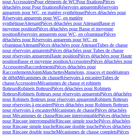
pour Accessoires
Pour eléments de WC
Pour fixations
Pièces
détachées pour Pour fixations
Réservoirs apparents
Réservoirs
apparents pour WC, en matière synthétique
Pièces détachées pour
Réservoirs apparents pour WC, en matière
synthétique
Attenant
Pièces détachées pour Attenant
Basse et
moyenne position
Pièces détachées pour Basse et moyenne
position
Réservoirs apparents pour WC, en céramique
Pièces
détachées pour Réservoirs apparents pour WC, en
céramique
Attenant
Pièces détachées pour Attenant
Tubes de chasse
pour réservoirs apparents
Pièces détachées pour Tubes de chasse
pour réservoirs apparents
Haute position
Pièces détachées pour Haute
position
Basse et moyenne position
Accessoires
Pièces détachées pour
Accessoires
Raccordements
Pièces détachées pour
Raccordements
Joints
Manchettes
Mamelons, rosaces et modérateurs
de débit
Mécanismes de chasse
Réservoirs à encastrer
Tubes de
chasse
Accessoires
Mécanismes de chasse et robinets
flotteurs
Robinets flotteurs
Pièces détachées pour Robinets
flotteurs
Robinets flotteurs pour réservoirs apparents
Pièces détachées
pour Robinets flotteurs pour réservoirs apparents
Robinets flotteurs
pour réservoirs à encastrer
Pièces détachées pour Robinets flotteurs
pour réservoirs à encastrer
Mécanismes de chasse
Pièces détachées
pour Mécanismes de chasse
Rinçage interrompable
Pièces détachées
pour Rinçage interrompable
Rinçage simple touche
Pièces détachées
pour Rinçage simple touche
Rinçage double touche
Pièces détachées
pour Rinçage double touche
Mécanismes de chasse complets
Pièces