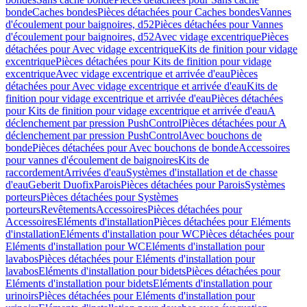
bonde
Caches bondes
Pièces détachées pour Caches bondes
Vannes
d'écoulement pour baignoires, d52
Pièces détachées pour Vannes
d'écoulement pour baignoires, d52
Avec vidage excentrique
Pièces
détachées pour Avec vidage excentrique
Kits de finition pour vidage
excentrique
Pièces détachées pour Kits de finition pour vidage
excentrique
Avec vidage excentrique et arrivée d'eau
Pièces
détachées pour Avec vidage excentrique et arrivée d'eau
Kits de
finition pour vidage excentrique et arrivée d'eau
Pièces détachées
pour Kits de finition pour vidage excentrique et arrivée d'eau
A
déclenchement par pression PushControl
Pièces détachées pour A
déclenchement par pression PushControl
Avec bouchons de
bonde
Pièces détachées pour Avec bouchons de bonde
Accessoires
pour vannes d'écoulement de baignoires
Kits de
raccordement
Arrivées d'eau
Systèmes d'installation et de chasse
d'eau
Geberit Duofix
Parois
Pièces détachées pour Parois
Systèmes
porteurs
Pièces détachées pour Systèmes
porteurs
Revêtements
Accessoires
Pièces détachées pour
Accessoires
Eléments d'installation
Pièces détachées pour Eléments
d'installation
Eléments d'installation pour WC
Pièces détachées pour
Eléments d'installation pour WC
Eléments d'installation pour
lavabos
Pièces détachées pour Eléments d'installation pour
lavabos
Eléments d'installation pour bidets
Pièces détachées pour
Eléments d'installation pour bidets
Eléments d'installation pour
urinoirs
Pièces détachées pour Eléments d'installation pour