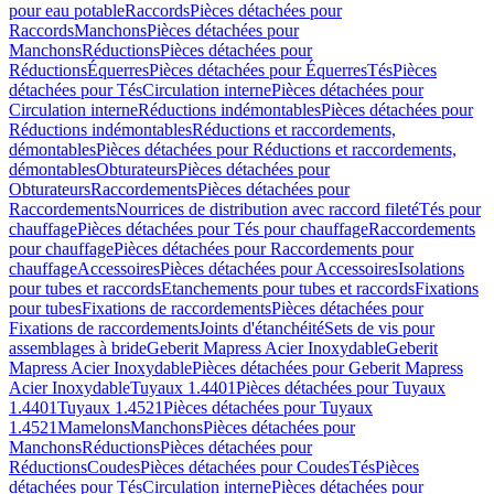
pour eau potable
Raccords
Pièces détachées pour
Raccords
Manchons
Pièces détachées pour
Manchons
Réductions
Pièces détachées pour
Réductions
Équerres
Pièces détachées pour Équerres
Tés
Pièces
détachées pour Tés
Circulation interne
Pièces détachées pour
Circulation interne
Réductions indémontables
Pièces détachées pour
Réductions indémontables
Réductions et raccordements,
démontables
Pièces détachées pour Réductions et raccordements,
démontables
Obturateurs
Pièces détachées pour
Obturateurs
Raccordements
Pièces détachées pour
Raccordements
Nourrices de distribution avec raccord fileté
Tés pour
chauffage
Pièces détachées pour Tés pour chauffage
Raccordements
pour chauffage
Pièces détachées pour Raccordements pour
chauffage
Accessoires
Pièces détachées pour Accessoires
Isolations
pour tubes et raccords
Etanchements pour tubes et raccords
Fixations
pour tubes
Fixations de raccordements
Pièces détachées pour
Fixations de raccordements
Joints d'étanchéité
Sets de vis pour
assemblages à bride
Geberit Mapress Acier Inoxydable
Geberit
Mapress Acier Inoxydable
Pièces détachées pour Geberit Mapress
Acier Inoxydable
Tuyaux 1.4401
Pièces détachées pour Tuyaux
1.4401
Tuyaux 1.4521
Pièces détachées pour Tuyaux
1.4521
Mamelons
Manchons
Pièces détachées pour
Manchons
Réductions
Pièces détachées pour
Réductions
Coudes
Pièces détachées pour Coudes
Tés
Pièces
détachées pour Tés
Circulation interne
Pièces détachées pour