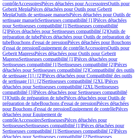
contrôle
Accessoires
Pièces détachées pour Accessoires
Outils pour
Geberit Mepla
Pièces détachées pour Outils pour Geberit
Mepla
Outils de sertissage manuels
Pièces détachées pour Outils de
sertissage manuels
Sertisseuses compatibilité [1]
Pièces détachées
pour Sertisseuses compatibilité [1]
Sertisseuses compatibilité
[2]
Pièces détachées pour Sertisseuses compatibilité [2]
Outils de
préparation de tube
Pièces détachées pour Outils de préparation de
tube
Bouchons d'essai de pression
Pièces détachées pour Bouchons
d'essai de pression
Equipement de contrôle
Accessoires
Outils pour
Geberit Mapress
Pièces détachées pour Outils pour Geberit
Mapress
Sertisseuses compatibilité [1]
Pièces détachées pour
Sertisseuses compatibilité [1]
Sertisseuses compatibilité [2]
Pièces
détachées pour Sertisseuses compatibilité [2]
Compatibilité des outils
de sertissage [1] / [2]
Pièces détachées pour Compatibilité des outils
de sertissage [1] / [2]
Sertisseuses compatibilité [2XL]
Pièces
détachées pour Sertisseuses compatibilité [2XL]
Sertisseuses
compatibilité [3]
Pièces détachées pour Sertisseuses compatibilité
[3]
Outils de préparation de tube
Pièces détachées pour Outils de
préparation de tube
Bouchons d'essai de pression
Pièces détachées
pour Bouchons d'essai de pression
Equipement de contrôle
Pièces
détachées pour Equipement de
contrôle
Accessoires
Sertisseuses
Pièces détachées pour
Sertisseuses
Sertisseuses compatibilité [1]
Pièces détachées pour
Sertisseuses compatibilité [1]
Sertisseuses compatibilité [2]
Pièces
détachées pour Sertisseuses compatibilité [2]
Sertisseuses