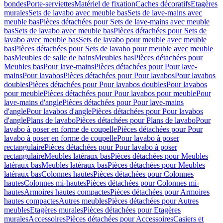
bondes
Porte-serviettes
Matériel de fixation
Caches décoratifs
Etagères
murales
Sets de lavabo avec meuble bas
Sets de lave-mains avec
meuble bas
Pièces détachées pour Sets de lave-mains avec meuble
bas
Sets de lavabo avec meuble bas
Pièces détachées pour Sets de
lavabo avec meuble bas
Sets de lavabo pour meuble avec meuble
bas
Pièces détachées pour Sets de lavabo pour meuble avec meuble
bas
Meubles de salle de bains
Meubles bas
Pièces détachées pour
Meubles bas
Pour lave-mains
Pièces détachées pour Pour lave-
mains
Pour lavabos
Pièces détachées pour Pour lavabos
Pour lavabos
doubles
Pièces détachées pour Pour lavabos doubles
Pour lavabos
pour meuble
Pièces détachées pour Pour lavabos pour meuble
Pour
lave-mains d'angle
Pièces détachées pour Pour lave-mains
d'angle
Pour lavabos d'angle
Pièces détachées pour Pour lavabos
d'angle
Plans de lavabo
Pièces détachées pour Plans de lavabo
Pour
lavabo à poser en forme de coupelle
Pièces détachées pour Pour
lavabo à poser en forme de coupelle
Pour lavabo à poser
rectangulaire
Pièces détachées pour Pour lavabo à poser
rectangulaire
Meubles latéraux bas
Pièces détachées pour Meubles
latéraux bas
Meubles latéraux bas
Pièces détachées pour Meubles
latéraux bas
Colonnes hautes
Pièces détachées pour Colonnes
hautes
Colonnes mi-hautes
Pièces détachées pour Colonnes mi-
hautes
Armoires hautes compactes
Pièces détachées pour Armoires
hautes compactes
Autres meubles
Pièces détachées pour Autres
meubles
Etagères murales
Pièces détachées pour Etagères
murales
Accessoires
Pièces détachées pour Accessoires
Casiers et