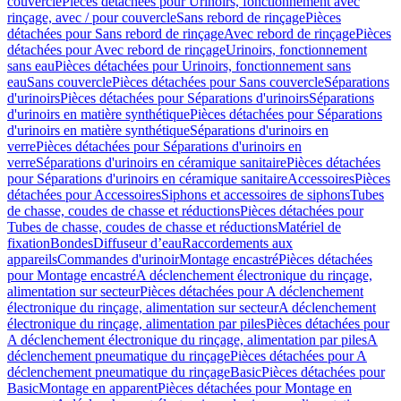
couvercle
Pièces détachées pour Urinoirs, fonctionnement avec
rinçage, avec / pour couvercle
Sans rebord de rinçage
Pièces
détachées pour Sans rebord de rinçage
Avec rebord de rinçage
Pièces
détachées pour Avec rebord de rinçage
Urinoirs, fonctionnement
sans eau
Pièces détachées pour Urinoirs, fonctionnement sans
eau
Sans couvercle
Pièces détachées pour Sans couvercle
Séparations
d'urinoirs
Pièces détachées pour Séparations d'urinoirs
Séparations
d'urinoirs en matière synthétique
Pièces détachées pour Séparations
d'urinoirs en matière synthétique
Séparations d'urinoirs en
verre
Pièces détachées pour Séparations d'urinoirs en
verre
Séparations d'urinoirs en céramique sanitaire
Pièces détachées
pour Séparations d'urinoirs en céramique sanitaire
Accessoires
Pièces
détachées pour Accessoires
Siphons et accessoires de siphons
Tubes
de chasse, coudes de chasse et réductions
Pièces détachées pour
Tubes de chasse, coudes de chasse et réductions
Matériel de
fixation
Bondes
Diffuseur d’eau
Raccordements aux
appareils
Commandes d'urinoir
Montage encastré
Pièces détachées
pour Montage encastré
A déclenchement électronique du rinçage,
alimentation sur secteur
Pièces détachées pour A déclenchement
électronique du rinçage, alimentation sur secteur
A déclenchement
électronique du rinçage, alimentation par piles
Pièces détachées pour
A déclenchement électronique du rinçage, alimentation par piles
A
déclenchement pneumatique du rinçage
Pièces détachées pour A
déclenchement pneumatique du rinçage
Basic
Pièces détachées pour
Basic
Montage en apparent
Pièces détachées pour Montage en