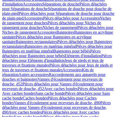
d'installation
Accessoires
Séparations de douche
Pièces détachées
pour Séparations de douche
Séparations de douche pour douche de
plain-pied
Pièces détachées pour Séparations de douche pour douche
de plain-pied
Accessoires
Pièces détachées pour Accessoires
Niches
de rangement pour douches
Pièces détachées pour Niches de
rangement pour douches
Niches de rangement
Pièces détachées pour
Niches de rangement
Accessoires
Baignoires
Baignoires en acrylique
sanitaire
Pièces détachées pour Baignoires en acrylique
sanitaire
Baignoires rectangulaires
Pièces détachées pour Baignoires
rectangulaires
Baignoires en matériau minéral
Pièces détachées pour
Baignoires en matériau minéral
Baignoires pour bébés
Pièces
détachées pour Baignoires pour bébés
Eléments d'installation
Pièces
détachées pour Eléments d'installation
Jeux de pieds et jeux de
traverses et fixations murales
Pièces détachées pour Jeux de pieds et
jeux de traverses et fixations murales
Accessoires
Kits de
réparation
Autres accessoires
Raccordements aux appareils pour
douches et baignoires
Vannes d'écoulement pour receveurs de
douche, d52
Pièces détachées pour Vannes d'écoulement pour
receveurs de douche, d52
Avec caches bondes
Pièces détachées pour
Avec caches bondes
Sans cache bonde
Pièces détachées pour Sans
cache bonde
Caches bondes
Pièces détachées pour Caches
bondes
Vannes d'écoulement pour receveurs de douche, d90
Pièces
détachées pour Vannes d'écoulement pour receveurs de douche,
d90
Avec caches bondes
Pièces détachées pour Avec caches
bondes
Sans cache bonde
Pièces détachées pour Sans cache