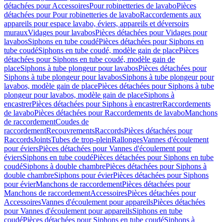
détachées pour Accessoires
Pour robinetteries de lavabo
Pièces
détachées pour Pour robinetteries de lavabo
Raccordements aux
appareils pour espace lavabo, éviers, appareils et déversoirs
muraux
Vidages pour lavabos
Pièces détachées pour Vidages pour
lavabos
Siphons en tube coudé
Pièces détachées pour Siphons en
tube coudé
Siphons en tube coudé, modèle gain de place
Pièces
détachées pour Siphons en tube coudé, modèle gain de
place
Siphons à tube plongeur pour lavabos
Pièces détachées pour
Siphons à tube plongeur pour lavabos
Siphons à tube plongeur pour
lavabos, modèle gain de place
Pièces détachées pour Siphons à tube
plongeur pour lavabos, modèle gain de place
Siphons à
encastrer
Pièces détachées pour Siphons à encastrer
Raccordements
de lavabo
Pièces détachées pour Raccordements de lavabo
Manchons
de raccordement
Coudes de
raccordement
Recouvrements
Raccords
Pièces détachées pour
Raccords
Joints
Tubes de trop-plein
Rallonges
Vannes d'écoulement
pour éviers
Pièces détachées pour Vannes d'écoulement pour
éviers
Siphons en tube coudé
Pièces détachées pour Siphons en tube
coudé
Siphons à double chambre
Pièces détachées pour Siphons à
double chambre
Siphons pour évier
Pièces détachées pour Siphons
pour évier
Manchons de raccordement
Pièces détachées pour
Manchons de raccordement
Accessoires
Pièces détachées pour
Accessoires
Vannes d'écoulement pour appareils
Pièces détachées
pour Vannes d'écoulement pour appareils
Siphons en tube
coudé
Pièces détachées pour Siphons en tube coudé
Siphons à