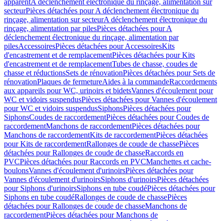
apparent
A déclenchement électronique du rinçage, alimentation sur
secteur
Pièces détachées pour A déclenchement électronique du
rinçage, alimentation sur secteur
A déclenchement électronique du
rinçage, alimentation par piles
Pièces détachées pour A
déclenchement électronique du rinçage, alimentation par
piles
Accessoires
Pièces détachées pour Accessoires
Kits
d'encastrement et de remplacement
Pièces détachées pour Kits
d'encastrement et de remplacement
Tubes de chasse, coudes de
chasse et réductions
Sets de rénovation
Pièces détachées pour Sets de
rénovation
Plaques de fermeture
Aides à la commande
Raccordements
aux appareils pour WC, urinoirs et bidets
Vannes d'écoulement pour
WC et vidoirs suspendus
Pièces détachées pour Vannes d'écoulement
pour WC et vidoirs suspendus
Siphons
Pièces détachées pour
Siphons
Coudes de raccordement
Pièces détachées pour Coudes de
raccordement
Manchons de raccordement
Pièces détachées pour
Manchons de raccordement
Kits de raccordement
Pièces détachées
pour Kits de raccordement
Rallonges de coude de chasse
Pièces
détachées pour Rallonges de coude de chasse
Raccords en
PVC
Pièces détachées pour Raccords en PVC
Manchettes et cache-
boulons
Vannes d'écoulement d'urinoirs
Pièces détachées pour
Vannes d'écoulement d'urinoirs
Siphons d'urinoirs
Pièces détachées
pour Siphons d'urinoirs
Siphons en tube coudé
Pièces détachées pour
Siphons en tube coudé
Rallonges de coude de chasse
Pièces
détachées pour Rallonges de coude de chasse
Manchons de
raccordement
Pièces détachées pour Manchons de