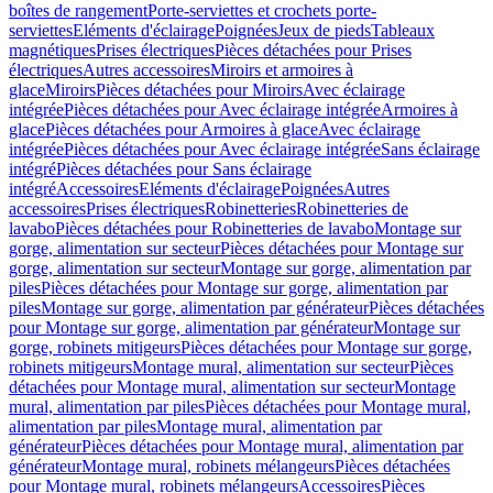
boîtes de rangement
Porte-serviettes et crochets porte-
serviettes
Eléments d'éclairage
Poignées
Jeux de pieds
Tableaux
magnétiques
Prises électriques
Pièces détachées pour Prises
électriques
Autres accessoires
Miroirs et armoires à
glace
Miroirs
Pièces détachées pour Miroirs
Avec éclairage
intégrée
Pièces détachées pour Avec éclairage intégrée
Armoires à
glace
Pièces détachées pour Armoires à glace
Avec éclairage
intégrée
Pièces détachées pour Avec éclairage intégrée
Sans éclairage
intégré
Pièces détachées pour Sans éclairage
intégré
Accessoires
Eléments d'éclairage
Poignées
Autres
accessoires
Prises électriques
Robinetteries
Robinetteries de
lavabo
Pièces détachées pour Robinetteries de lavabo
Montage sur
gorge, alimentation sur secteur
Pièces détachées pour Montage sur
gorge, alimentation sur secteur
Montage sur gorge, alimentation par
piles
Pièces détachées pour Montage sur gorge, alimentation par
piles
Montage sur gorge, alimentation par générateur
Pièces détachées
pour Montage sur gorge, alimentation par générateur
Montage sur
gorge, robinets mitigeurs
Pièces détachées pour Montage sur gorge,
robinets mitigeurs
Montage mural, alimentation sur secteur
Pièces
détachées pour Montage mural, alimentation sur secteur
Montage
mural, alimentation par piles
Pièces détachées pour Montage mural,
alimentation par piles
Montage mural, alimentation par
générateur
Pièces détachées pour Montage mural, alimentation par
générateur
Montage mural, robinets mélangeurs
Pièces détachées
pour Montage mural, robinets mélangeurs
Accessoires
Pièces