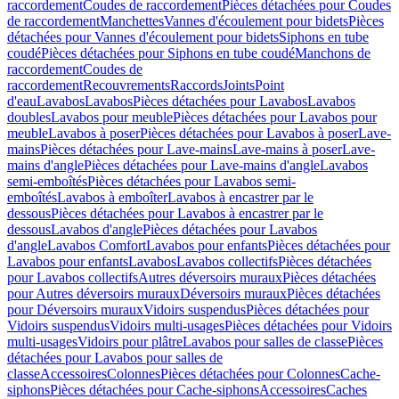
raccordement
Coudes de raccordement
Pièces détachées pour Coudes
de raccordement
Manchettes
Vannes d'écoulement pour bidets
Pièces
détachées pour Vannes d'écoulement pour bidets
Siphons en tube
coudé
Pièces détachées pour Siphons en tube coudé
Manchons de
raccordement
Coudes de
raccordement
Recouvrements
Raccords
Joints
Point
d'eau
Lavabos
Lavabos
Pièces détachées pour Lavabos
Lavabos
doubles
Lavabos pour meuble
Pièces détachées pour Lavabos pour
meuble
Lavabos à poser
Pièces détachées pour Lavabos à poser
Lave-
mains
Pièces détachées pour Lave-mains
Lave-mains à poser
Lave-
mains d'angle
Pièces détachées pour Lave-mains d'angle
Lavabos
semi-emboîtés
Pièces détachées pour Lavabos semi-
emboîtés
Lavabos à emboîter
Lavabos à encastrer par le
dessous
Pièces détachées pour Lavabos à encastrer par le
dessous
Lavabos d'angle
Pièces détachées pour Lavabos
d'angle
Lavabos Comfort
Lavabos pour enfants
Pièces détachées pour
Lavabos pour enfants
Lavabos
Lavabos collectifs
Pièces détachées
pour Lavabos collectifs
Autres déversoirs muraux
Pièces détachées
pour Autres déversoirs muraux
Déversoirs muraux
Pièces détachées
pour Déversoirs muraux
Vidoirs suspendus
Pièces détachées pour
Vidoirs suspendus
Vidoirs multi-usages
Pièces détachées pour Vidoirs
multi-usages
Vidoirs pour plâtre
Lavabos pour salles de classe
Pièces
détachées pour Lavabos pour salles de
classe
Accessoires
Colonnes
Pièces détachées pour Colonnes
Cache-
siphons
Pièces détachées pour Cache-siphons
Accessoires
Caches