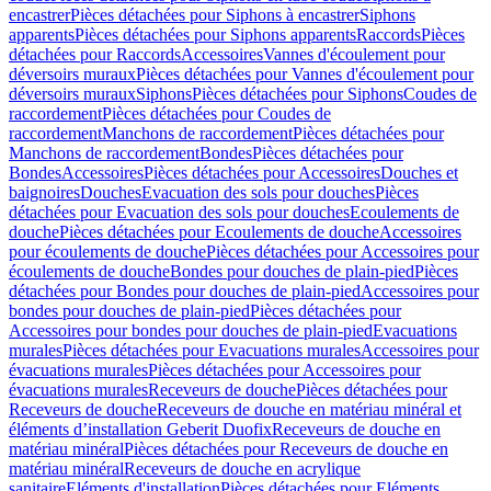
encastrer
Pièces détachées pour Siphons à encastrer
Siphons
apparents
Pièces détachées pour Siphons apparents
Raccords
Pièces
détachées pour Raccords
Accessoires
Vannes d'écoulement pour
déversoirs muraux
Pièces détachées pour Vannes d'écoulement pour
déversoirs muraux
Siphons
Pièces détachées pour Siphons
Coudes de
raccordement
Pièces détachées pour Coudes de
raccordement
Manchons de raccordement
Pièces détachées pour
Manchons de raccordement
Bondes
Pièces détachées pour
Bondes
Accessoires
Pièces détachées pour Accessoires
Douches et
baignoires
Douches
Evacuation des sols pour douches
Pièces
détachées pour Evacuation des sols pour douches
Ecoulements de
douche
Pièces détachées pour Ecoulements de douche
Accessoires
pour écoulements de douche
Pièces détachées pour Accessoires pour
écoulements de douche
Bondes pour douches de plain-pied
Pièces
détachées pour Bondes pour douches de plain-pied
Accessoires pour
bondes pour douches de plain-pied
Pièces détachées pour
Accessoires pour bondes pour douches de plain-pied
Evacuations
murales
Pièces détachées pour Evacuations murales
Accessoires pour
évacuations murales
Pièces détachées pour Accessoires pour
évacuations murales
Receveurs de douche
Pièces détachées pour
Receveurs de douche
Receveurs de douche en matériau minéral et
éléments d’installation Geberit Duofix
Receveurs de douche en
matériau minéral
Pièces détachées pour Receveurs de douche en
matériau minéral
Receveurs de douche en acrylique
sanitaire
Eléments d'installation
Pièces détachées pour Eléments