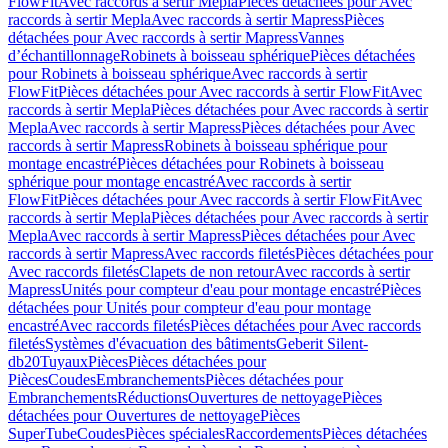
FlowFit
Avec raccords à sertir Mepla
Pièces détachées pour Avec
raccords à sertir Mepla
Avec raccords à sertir Mapress
Pièces
détachées pour Avec raccords à sertir Mapress
Vannes
d’échantillonnage
Robinets à boisseau sphérique
Pièces détachées
pour Robinets à boisseau sphérique
Avec raccords à sertir
FlowFit
Pièces détachées pour Avec raccords à sertir FlowFit
Avec
raccords à sertir Mepla
Pièces détachées pour Avec raccords à sertir
Mepla
Avec raccords à sertir Mapress
Pièces détachées pour Avec
raccords à sertir Mapress
Robinets à boisseau sphérique pour
montage encastré
Pièces détachées pour Robinets à boisseau
sphérique pour montage encastré
Avec raccords à sertir
FlowFit
Pièces détachées pour Avec raccords à sertir FlowFit
Avec
raccords à sertir Mepla
Pièces détachées pour Avec raccords à sertir
Mepla
Avec raccords à sertir Mapress
Pièces détachées pour Avec
raccords à sertir Mapress
Avec raccords filetés
Pièces détachées pour
Avec raccords filetés
Clapets de non retour
Avec raccords à sertir
Mapress
Unités pour compteur d'eau pour montage encastré
Pièces
détachées pour Unités pour compteur d'eau pour montage
encastré
Avec raccords filetés
Pièces détachées pour Avec raccords
filetés
Systèmes d'évacuation des bâtiments
Geberit Silent-
db20
Tuyaux
Pièces
Pièces détachées pour
Pièces
Coudes
Embranchements
Pièces détachées pour
Embranchements
Réductions
Ouvertures de nettoyage
Pièces
détachées pour Ouvertures de nettoyage
Pièces
SuperTube
Coudes
Pièces spéciales
Raccordements
Pièces détachées