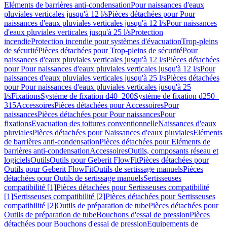
Eléments de barrières anti-condensation
Pour naissances d'eaux
pluviales verticales jusqu'à 12 l/s
Pièces détachées pour Pour
naissances d'eaux pluviales verticales jusqu'à 12 l/s
Pour naissances
d'eaux pluviales verticales jusqu'à 25 l/s
Protection
incendie
Protection incendie pour systèmes d'évacuation
Trop-pleins
de sécurité
Pièces détachées pour Trop-pleins de sécurité
Pour
naissances d'eaux pluviales verticales jusqu'à 12 l/s
Pièces détachées
pour Pour naissances d'eaux pluviales verticales jusqu'à 12 l/s
Pour
naissances d'eaux pluviales verticales jusqu'à 25 l/s
Pièces détachées
pour Pour naissances d'eaux pluviales verticales jusqu'à 25
l/s
Fixations
Système de fixation d40–200
Système de fixation d250–
315
Accessoires
Pièces détachées pour Accessoires
Pour
naissances
Pièces détachées pour Pour naissances
Pour
fixations
Evacuation des toitures conventionnelle
Naissances d'eaux
pluviales
Pièces détachées pour Naissances d'eaux pluviales
Eléments
de barrières anti-condensation
Pièces détachées pour Eléments de
barrières anti-condensation
Accessoires
Outils, composants réseau et
logiciels
Outils
Outils pour Geberit FlowFit
Pièces détachées pour
Outils pour Geberit FlowFit
Outils de sertissage manuels
Pièces
détachées pour Outils de sertissage manuels
Sertisseuses
compatibilité [1]
Pièces détachées pour Sertisseuses compatibilité
[1]
Sertisseuses compatibilité [2]
Pièces détachées pour Sertisseuses
compatibilité [2]
Outils de préparation de tube
Pièces détachées pour
Outils de préparation de tube
Bouchons d'essai de pression
Pièces
détachées pour Bouchons d'essai de pression
Equipements de