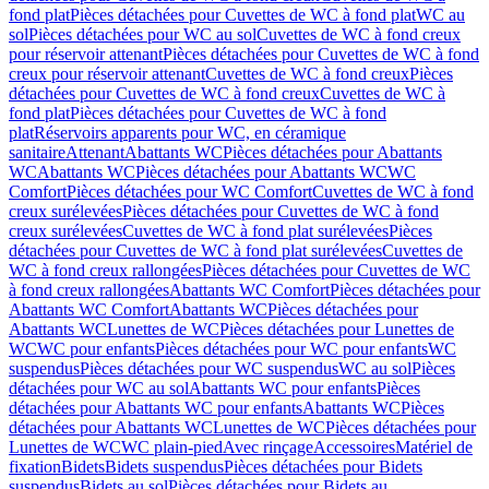
fond plat
Pièces détachées pour Cuvettes de WC à fond plat
WC au
sol
Pièces détachées pour WC au sol
Cuvettes de WC à fond creux
pour réservoir attenant
Pièces détachées pour Cuvettes de WC à fond
creux pour réservoir attenant
Cuvettes de WC à fond creux
Pièces
détachées pour Cuvettes de WC à fond creux
Cuvettes de WC à
fond plat
Pièces détachées pour Cuvettes de WC à fond
plat
Réservoirs apparents pour WC, en céramique
sanitaire
Attenant
Abattants WC
Pièces détachées pour Abattants
WC
Abattants WC
Pièces détachées pour Abattants WC
WC
Comfort
Pièces détachées pour WC Comfort
Cuvettes de WC à fond
creux surélevées
Pièces détachées pour Cuvettes de WC à fond
creux surélevées
Cuvettes de WC à fond plat surélevées
Pièces
détachées pour Cuvettes de WC à fond plat surélevées
Cuvettes de
WC à fond creux rallongées
Pièces détachées pour Cuvettes de WC
à fond creux rallongées
Abattants WC Comfort
Pièces détachées pour
Abattants WC Comfort
Abattants WC
Pièces détachées pour
Abattants WC
Lunettes de WC
Pièces détachées pour Lunettes de
WC
WC pour enfants
Pièces détachées pour WC pour enfants
WC
suspendus
Pièces détachées pour WC suspendus
WC au sol
Pièces
détachées pour WC au sol
Abattants WC pour enfants
Pièces
détachées pour Abattants WC pour enfants
Abattants WC
Pièces
détachées pour Abattants WC
Lunettes de WC
Pièces détachées pour
Lunettes de WC
WC plain-pied
Avec rinçage
Accessoires
Matériel de
fixation
Bidets
Bidets suspendus
Pièces détachées pour Bidets
suspendus
Bidets au sol
Pièces détachées pour Bidets au