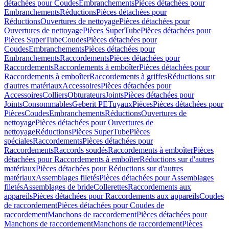
détachées pour Coudes
Embranchements
Pièces détachées pour
Embranchements
Réductions
Pièces détachées pour
Réductions
Ouvertures de nettoyage
Pièces détachées pour
Ouvertures de nettoyage
Pièces SuperTube
Pièces détachées pour
Pièces SuperTube
Coudes
Pièces détachées pour
Coudes
Embranchements
Pièces détachées pour
Embranchements
Raccordements
Pièces détachées pour
Raccordements
Raccordements à emboîter
Pièces détachées pour
Raccordements à emboîter
Raccordements à griffes
Réductions sur
d'autres matériaux
Accessoires
Pièces détachées pour
Accessoires
Colliers
Obturateurs
Joints
Pièces détachées pour
Joints
Consommables
Geberit PE
Tuyaux
Pièces
Pièces détachées pour
Pièces
Coudes
Embranchements
Réductions
Ouvertures de
nettoyage
Pièces détachées pour Ouvertures de
nettoyage
Réductions
Pièces SuperTube
Pièces
spéciales
Raccordements
Pièces détachées pour
Raccordements
Raccords soudés
Raccordements à emboîter
Pièces
détachées pour Raccordements à emboîter
Réductions sur d'autres
matériaux
Pièces détachées pour Réductions sur d'autres
matériaux
Assemblages filetés
Pièces détachées pour Assemblages
filetés
Assemblages de bride
Collerettes
Raccordements aux
appareils
Pièces détachées pour Raccordements aux appareils
Coudes
de raccordement
Pièces détachées pour Coudes de
raccordement
Manchons de raccordement
Pièces détachées pour
Manchons de raccordement
Manchons de raccordement
Pièces