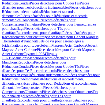
Réductions
Coudes
Pièces détachées pour Coudes
Tés
Pièces
détachées pour Tés
Réductions indémontables
Pièces détachées pour
Réductions indémontables
Réductions et raccords,
démontables
Pièces détachées pour Réductions et raccords,
démontables
Compensateurs
Pièces détachées pour
Compensateurs
Fermetures
Pièces détachées pour Fermetures
Tés
pour chauffage
Pièces détachées pour Tés pour
chauffage
Raccordements pour chauffage
Pièces détachées pour
Raccordements pour chauffage
Accessoires pour Geberit Mapress
Therm
Joints d'étanchéité
Sets de vis pour assemblages à
bride
Fixations pour tubes
Geberit Mapress Acier Carbone
Geberit
Mapress Acier Carbone
Pièces détachées pour Geberit Mapress
Acier Carbone
Tuyaux 1.0034
Tuyaux
1.0215
Mamelons
Manchons
Pièces détachées pour
Manchons
Réductions
Pièces détachées pour
Réductions
Coudes
Pièces détachées pour Coudes
Tés
Pièces
détachées pour Tés
Raccords en croix
Pièces détachées pour
Raccords en croix
Réductions indémontables
Pièces détachées pour
Réductions indémontables
Réductions et raccordements,
démontables
Pièces détachées pour Réductions et raccordements,
démontables
Compensateurs
Pièces détachées pour
Compensateurs
Obturateurs
Pièces détachées pour Obturateurs
Tés
pour chauffage
Pièces détachées pour Tés pour
chauffage
Raccordements pour chauffage
Pièces détachées pour
Raccordements pour chauffage
Accessoires pour Geberit Mapress